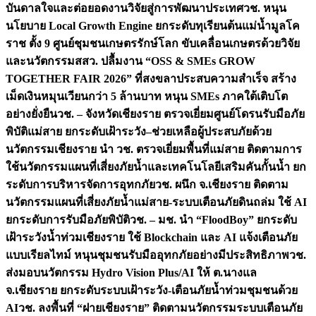
บันดาลใจและต่อยอดงานวิจัยสู่การพัฒนาประเทศ
วช. หนุน
นโยบาย Local Growth Engine ยกระดับทุเรียนต้นแม่น้ำมูลโค
ราช ตั้ง 9 ศูนย์ชุมชนเกษตรรักษ์โลก ขับเคลื่อนเกษตรด้วยวิจัย
และนวัตกรรม
สสว. ปลื้มงาน “OSS & SMEs GROW
TOGETHER FAIR 2026” ที่สงขลาประสบความสำเร็จ สร้าง
เม็ดเงินหมุนเวียนกว่า 5 ล้านบาท หนุน SMEs ภาคใต้เติบโต
อย่างยั่งยืน
วช. – จังหวัดเชียงราย ตรวจเยี่ยมศูนย์โดรนรับมือภัย
พิบัติแม่สาย ยกระดับเฝ้าระวัง–ช่วยเหลือผู้ประสบภัยด้วย
นวัตกรรม
เชียงราย นำ วช. ตรวจเยี่ยมพื้นที่แม่สาย ติดตามการ
ใช้นวัตกรรมแผนที่เสี่ยงภัยน้ำและเทคโนโลยีเสริมคันกั้นน้ำ ยก
ระดับการบริหารจัดการอุทกภัย
วช. ผนึก จ.เชียงราย ติดตาม
นวัตกรรมแผนที่เสี่ยงภัยน้ำแม่สาย-ระบบเตือนภัยดินถล่ม ใช้ AI
ยกระดับการรับมือภัยพิบัติ
วช. – มช. นำ “FloodBoy” ยกระดับ
เฝ้าระวังน้ำท่วมเชียงราย ใช้ Blockchain และ AI แจ้งเตือนภัย
แบบเรียลไทม์ หนุนชุมชนรับมืออุทกภัยอย่างมีประสิทธิภาพ
วช.
ส่งมอบนวัตกรรม Hydro Vision Plus/AI ให้ ต.นางแล
จ.เชียงราย ยกระดับระบบเฝ้าระวัง-เตือนภัยน้ำท่วมชุมชนด้วย
AI
วช. ลงพื้นที่ “ฝายเชียงราย” ติดตามนวัตกรรมระบบเตือนภัย