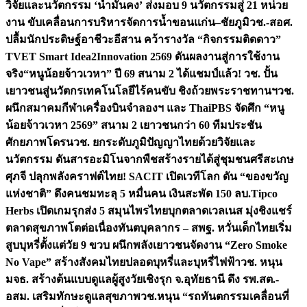
วิจัยและนวัตกรรม ‘น้ำมั่นคง’ ส่งมอบ 9 นวัตกรรมสู่ 21 หน่วย
งาน ขับเคลื่อนการบริหารจัดการน้ำขอนแก่น–ชัยภูมิ
วช.-สอศ.
ปลื้มนักประดิษฐ์อาชีวะอีสาน คว้ารางวัล “กิจกรรมติดดาว”
TVET Smart Idea2Innovation 2569 ดันผลงานสู่การใช้งาน
จริง
“หนูน้อยจ้าวเวหา” ปี 69 สนาม 2 ได้แชมป์แล้ว! วช. ปั้น
เยาวชนสู่นวัตกรเทคโนโลยีไร้คนขับ ชิงถ้วยพระราชทานฯ
วช.
ผนึกสมาคมกีฬาเครื่องบินจำลองฯ และ ThaiPBS จัดศึก “หนู
น้อยจ้าวเวหา 2569” สนาม 2 เยาวชนกว่า 60 ทีมประชัน
ศักยภาพโดรน
วช. ยกระดับภูมิปัญญาไทยด้วยวิจัยและ
นวัตกรรม ดันสารอะมิโนจากพืชสร้างรายได้สู่ชุมชนศรีสะเกษ
ศุภจี ปลุกพลังคราฟต์ไทย! SACIT เปิดเวทีโลก ดัน “ของขวัญ
แห่งชาติ” ดึงคนชมทะลุ 5 หมื่นคน เงินสะพัด 150 ลบ.
Tipco
Herbs เปิดเกมรุกส่ง 5 สมุนไพรไทยบุกตลาดเวลเนส มุ่งชิงแชร์
ตลาดสุขภาพโตต่อเนื่อง
ทันตบุคลากร – สพฐ. หวั่นเด็กไทยเริ่ม
สูบบุหรี่ตั้งแต่วัย 9 ขวบ ผนึกพลังเยาวชนจัดงาน “Zero Smoke
No Vape” สร้างสังคมไทยปลอดบุหรี่และบุหรี่ไฟฟ้า
วช. หนุน
มจธ. สร้างต้นแบบดูแลผู้สูงวัยเชิงรุก จ.อุทัยธานี ดึง รพ.สต.-
อสม. เสริมทักษะดูแลสุขภาพ
วช.หนุน “รถทันตกรรมเคลื่อนที่