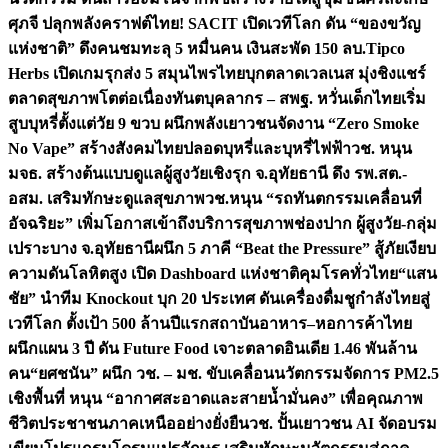
ศุภจี ปลุกพลังคราฟต์ไทย! SACIT เปิดเวทีโลก ดัน “ของขวัญ
แห่งชาติ” ดึงคนชมทะลุ 5 หมื่นคน เงินสะพัด 150 ลบ.
Tipco
Herbs เปิดเกมรุกส่ง 5 สมุนไพรไทยบุกตลาดเวลเนส มุ่งชิงแชร์
ตลาดสุขภาพโตต่อเนื่อง
ทันตบุคลากร – สพฐ. หวั่นเด็กไทยเริ่ม
สูบบุหรี่ตั้งแต่วัย 9 ขวบ ผนึกพลังเยาวชนจัดงาน “Zero Smoke
No Vape” สร้างสังคมไทยปลอดบุหรี่และบุหรี่ไฟฟ้า
วช. หนุน
มจธ. สร้างต้นแบบดูแลผู้สูงวัยเชิงรุก จ.อุทัยธานี ดึง รพ.สต.-
อสม. เสริมทักษะดูแลสุขภาพ
วช.หนุน “รถทันตกรรมเคลื่อนที่
อัจฉริยะ” เพิ่มโอกาสเข้าถึงบริการสุขภาพช่องปาก ผู้สูงวัย-กลุ่ม
เปราะบาง จ.อุทัยธานี
ผนึก 5 ภาคี “Beat the Pressure” สู้ภัยเงียบ
ความดันโลหิตสูง เปิด Dashboard แห่งชาติคุมโรคทั่วไทย
“แสน
ชัย” นำทีม Knockout บุก 20 ประเทศ ดันเครื่องดื่มชูกำลังไทยสู่
เวทีโลก ตั้งเป้า 500 ล้านปีแรก
สถาบันอาหาร–หอการค้าไทย
ผนึกแผน 3 ปี ดัน Future Food เจาะตลาดอินเดีย 1.46 พันล้าน
คน
“ยศชนัน” ผนึก วช. – มช. ขับเคลื่อนนวัตกรรมจัดการ PM2.5
เชิงพื้นที่ หนุน “อากาศสะอาดและสายน้ำมั่นคง” เพื่อคุณภาพ
ชีวิตประชาชนภาคเหนืออย่างยั่งยืน
วช. ปั้นเยาวชน AI จัดอบรม