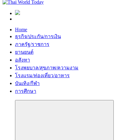
Home
ธุรกิจ/ประกัน/การเงิน
ภาครัฐ/ราชการ
ยานยนต์
อสังหา
โรงพยบาล/สุขภาพ/ความงาม
โรงแรม/ท่องเที่ยว/อาหาร
บันเทิง/กีฬา
การศึกษา