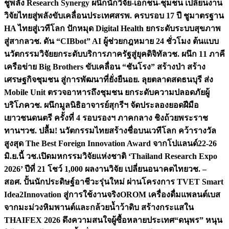
ชูพลัง Research Synergy ผนึกนักวิจัย-เอกชน-ชุมชน เปลี่ยนงาน
วิจัยไทยสู่พลังขับเคลื่อนประเทศ
สรพ. ครบรอบ 17 ปี ชูมาตรฐาน
HA ไทยสู่เวทีโลก ปักหมุด Digital Health ยกระดับระบบสุขภาพ
สู่สากล
วช. ดัน “CIBbot” AI ผู้ช่วยกฎหมาย 24 ชั่วโมง ต้นแบบ
นวัตกรรมวิจัยยกระดับบริการภาครัฐสู่ยุคดิจิทัล
วช. ผนึก 11 ภาคี
เครือข่าย Big Brothers ขับเคลื่อน “ชันโรง” สร้างป่า สร้าง
เศรษฐกิจชุมชน สู่การพัฒนาที่ยั่งยืน
อย. ลุยตลาดสดธนบุรี ส่ง
Mobile Unit ตรวจอาหารถึงชุมชน ยกระดับความปลอดภัยผู้
บริโภค
วช. ผนึกมูลนิธิอาจารย์สุกรีฯ จัดประลองยอดฝีมือ
เยาวชนดนตรี ครั้งที่ 4 รอบรองฯ ภาคกลาง ชิงถ้วยพระราช
ทานฯ
วช. ปลื้ม! นวัตกรรมไทยสร้างชื่อบนเวทีโลก คว้ารางวัล
สูงสุด The Best Foreign Innovation Award จากโปแลนด์
22-26
มิ.ย.นี้ วช.เปิดมหกรรมวิจัยแห่งชาติ ‘Thailand Research Expo
2026’ ปีที่ 21 โชว์ 1,000 ผลงานวิจัย เปลี่ยนอนาคตไทย
วช. –
สอศ. ปั้นนักประดิษฐ์อาชีวะรุ่นใหม่ ผ่านโครงการ TVET Smart
Idea2Innovation สู่การใช้งานจริง
OROM เครื่องดื่มแพลนต์เบส
จากมะม่วงหิมพานต์และกล้วยน้ำว้าดิบ สร้างกระแสใน
THAIFEX 2026 ดึงความสนใจผู้ซื้อหลายประเทศ
“ดนุพร” หนุน