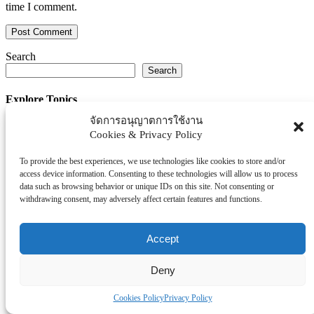
time I comment.
Search
Search
Explore Topics
จัดการอนุญาตการใช้งาน
Thaiworldtoday
Cookies & Privacy Policy
Uncategorized
การศึกษา
To provide the best experiences, we use technologies like cookies to store and/or
ธุรกิจ/ประกัน/การเงิน
access device information. Consenting to these technologies will allow us to process
data such as browsing behavior or unique IDs on this site. Not consenting or
บันเทิง/กีฬา
withdrawing consent, may adversely affect certain features and functions.
ภาครัฐ/ราชการ
ยานยนต์
Accept
อสังหา
โรงพยบาล/สุขภาพ/ความงาม
Deny
โรงแรม/ท่องเที่ยว/อาหาร
Cookies Policy
Privacy Policy
Tag Clouds