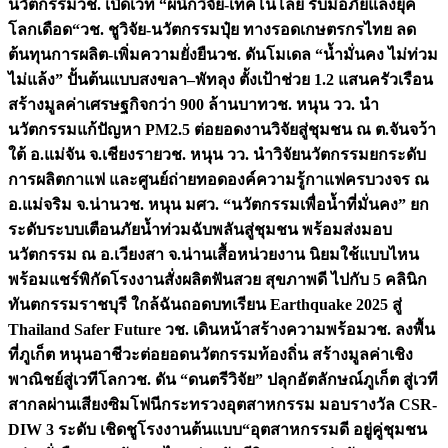
นวัตกรรม
วช. เปิดเวที “ผนึกวิจัย-เทคโนโลยี รับมือภัยแล้งยุค
โลกเดือด“
วช. ชูวิจัย-นวัตกรรมปุ๋ย ทางรอดเกษตรกรไทย ลด
ต้นทุนการผลิต-เพิ่มความยั่งยืน
วช. ดันโมเดล “น้ำมั่นคง ไม่ท่วม
ไม่แล้ง” ปั้นต้นแบบสงขลา–พัทลุง ตั้งเป้าช่วย 1.2 แสนครัวเรือน
สร้างมูลค่าเศรษฐกิจกว่า 900 ล้านบาท
วช. หนุน วว. นำ
นวัตกรรมแก้ปัญหา PM2.5 ต่อยอดงานวิจัยสู่ชุมชน ณ ต.จันจว้า
ใต้ อ.แม่จัน จ.เชียงราย
วช. หนุน วว. นำวิจัยนวัตกรรมยกระดับ
การผลิตกาแฟ และศูนย์ถ่ายทอดองค์ความรู้กาแฟครบวงจร ณ
อ.แม่จริม จ.น่าน
วช. หนุน มศว. “นวัตกรรมเพื่อน้ำที่มั่นคง” ยก
ระดับระบบเตือนภัยน้ำท่วมฉับพลันสู่ชุมชน พร้อมส่งมอบ
นวัตกรรม ณ อ.เวียงสา จ.น่าน
เสื้อหน่วยงาน นิยมใช้แบบไหน
พร้อมแชร์พิกัดโรงงานสั่งผลิต
ฟันสวย สุขภาพดี ไปกับ 5 คลินิก
ทันตกรรมราชบุรี ใกล้ฉัน
ถอดบทเรียน Earthquake 2025 สู่
Thailand Safer Future วช. เดินหน้าสร้างความพร้อม
วช. ลงพื้น
ที่ภูเก็ต หนุนอาชีวะต่อยอดนวัตกรรมท้องถิ่น สร้างมูลค่าเชิง
พาณิชย์สู่เวทีโลก
วช. ดัน “ดนตรีวิจัย” ปลุกอัตลักษณ์ภูเก็ต สู่เวที
สากลผ่านเสียงซิมโฟนี
กระทรวงอุตสาหกรรม มอบรางวัล CSR-
DIW 3 ระดับ เชิดชูโรงงานต้นแบบ“อุตสาหกรรมดี อยู่คู่ชุมชน