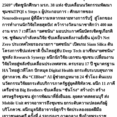
2569” เชิดชูนักศึกษา มรภ. 38 แห่ง ขับเคลื่อนนวัตกรรมพัฒนา
ชุมชน
TPQI x Steps x ผู้ประกอบการ : ศักยภาพของ
Neurodivergent ผู้ที่มีความหลากหลายทางการรับรู้ สู่โลกของ
การทำงาน
นักวิจัยไทยสุดปัง! คว้ารางวัลนานาชาติกว่า 400 ผล
งาน จาก 7 เวทีโลก “ยศชนัน” มอบประกาศนียบัตรเชิดชูเกียรติ
วช. ชูพัฒนากำลังคนวิจัย ขับเคลื่อนพลังงานยั่งยืน มุ่งเป้า Net
Zero ประเทศไทย
รองนายกฯ “ยศชนัน” เปิดเกม Siam Silica ดัน
โครงการชิปแห่งชาติ ปั้นไทยสู่ฮับ Deep Tech อาเซียน
“ยศชนัน”
ชูพลัง Research Synergy ผนึกนักวิจัย-เอกชน-ชุมชน เปลี่ยนงาน
วิจัยไทยสู่พลังขับเคลื่อนประเทศ
สรพ. ครบรอบ 17 ปี ชูมาตรฐาน
HA ไทยสู่เวทีโลก ปักหมุด Digital Health ยกระดับระบบสุขภาพ
สู่สากล
วช. ดัน “CIBbot” AI ผู้ช่วยกฎหมาย 24 ชั่วโมง ต้นแบบ
นวัตกรรมวิจัยยกระดับบริการภาครัฐสู่ยุคดิจิทัล
วช. ผนึก 11 ภาคี
เครือข่าย Big Brothers ขับเคลื่อน “ชันโรง” สร้างป่า สร้าง
เศรษฐกิจชุมชน สู่การพัฒนาที่ยั่งยืน
อย. ลุยตลาดสดธนบุรี ส่ง
Mobile Unit ตรวจอาหารถึงชุมชน ยกระดับความปลอดภัยผู้
บริโภค
วช. ผนึกมูลนิธิอาจารย์สุกรีฯ จัดประลองยอดฝีมือ
เยาวชนดนตรี ครั้งที่ 4 รอบรองฯ ภาคกลาง ชิงถ้วยพระราช