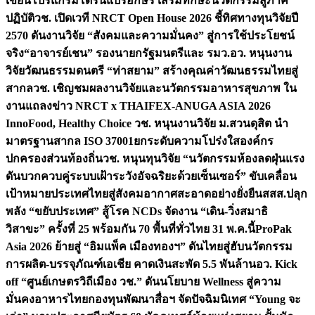
เขียนโปรแกรมโดรนแปรอักษร เสริมทักษะนวัตกรรมสู่ภาค
ปฏิบัติ
วช. เปิดเวที NRCT Open House 2026 ชี้ทิศทางทุนวิจัยปี
2570 ดันงานวิจัย “สังคมและความมั่นคง” สู่การใช้ประโยชน์
จริง
“อาจารย์เชน” รองนายกรัฐมนตรีและ รมว.อว. หนุนงาน
วิจัยวัฒนธรรมดนตรี “ท่าสยาม” สร้างคุณค่าวัฒนธรรมไทยสู่
สากล
วช. เชิญชมผลงานวิจัยและนวัตกรรมอาหารสุขภาพ ใน
งานแถลงข่าว NRCT x THAIFEX-ANUGA ASIA 2026
InnoFood, Healthy Choice
วช. หนุนงานวิจัย ม.สวนดุสิต นำ
มาตรฐานสากล ISO 37001ยกระดับความโปร่งใสองค์กร
ปกครองส่วนท้องถิ่น
วช. หนุนทุนวิจัย “นวัตกรรมห้องลดฝุ่นแรง
ดันบวกควบคู่ระบบเฝ้าระวังอัจฉริยะด้วยเซ็นเซอร์” ขับเคลื่อน
เป้าหมายประเทศไทยสู่สังคมอากาศสะอาดอย่างยั่งยืน
สสส.ปลุก
พลัง “ขยับประเทศ” สู้โรค NCDs จัดงาน “เดิน-วิ่งสมาธิ
วิสาขะ” ครั้งที่ 25 พร้อมกัน 70 พื้นที่ทั่วไทย 31 พ.ค.นี้
ProPak
Asia 2026 ย้ายสู่ “อิมแพ็ค เมืองทองฯ” ดันไทยสู่ฮับนวัตกรรม
การผลิต-บรรจุภัณฑ์เอเชีย คาดเงินสะพัด 5.5 พันล้าน
อว. Kick
off “ศูนย์เกษตรวิถีเมือง วช.” ดันนโยบาย Wellness สู่ความ
มั่นคงอาหารไทย
กองทุนพัฒนาสื่อฯ จัดปัจฉิมนิเทศ “Young จะ