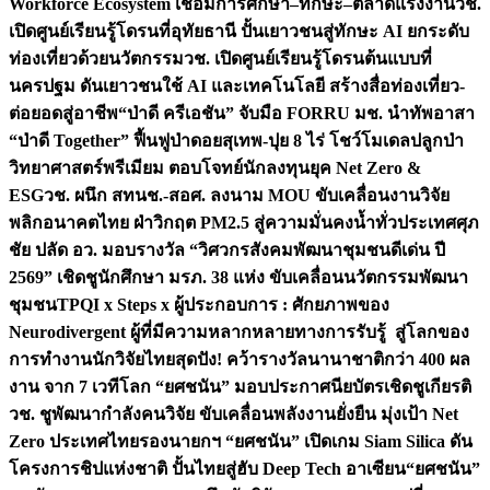
Workforce Ecosystem เชื่อมการศึกษา–ทักษะ–ตลาดแรงงาน
วช.
เปิดศูนย์เรียนรู้โดรนที่อุทัยธานี ปั้นเยาวชนสู่ทักษะ AI ยกระดับ
ท่องเที่ยวด้วยนวัตกรรม
วช. เปิดศูนย์เรียนรู้โดรนต้นแบบที่
นครปฐม ดันเยาวชนใช้ AI และเทคโนโลยี สร้างสื่อท่องเที่ยว-
ต่อยอดสู่อาชีพ
“ป่าดี ครีเอชัน” จับมือ FORRU มช. นำทัพอาสา
“ป่าดี Together” ฟื้นฟูป่าดอยสุเทพ-ปุย 8 ไร่ โชว์โมเดลปลูกป่า
วิทยาศาสตร์พรีเมียม ตอบโจทย์นักลงทุนยุค Net Zero &
ESG
วช. ผนึก สทนช.-สอศ. ลงนาม MOU ขับเคลื่อนงานวิจัย
พลิกอนาคตไทย ฝ่าวิกฤต PM2.5 สู่ความมั่นคงน้ำทั่วประเทศ
ศุภ
ชัย ปลัด อว. มอบรางวัล “วิศวกรสังคมพัฒนาชุมชนดีเด่น ปี
2569” เชิดชูนักศึกษา มรภ. 38 แห่ง ขับเคลื่อนนวัตกรรมพัฒนา
ชุมชน
TPQI x Steps x ผู้ประกอบการ : ศักยภาพของ
Neurodivergent ผู้ที่มีความหลากหลายทางการรับรู้ สู่โลกของ
การทำงาน
นักวิจัยไทยสุดปัง! คว้ารางวัลนานาชาติกว่า 400 ผล
งาน จาก 7 เวทีโลก “ยศชนัน” มอบประกาศนียบัตรเชิดชูเกียรติ
วช. ชูพัฒนากำลังคนวิจัย ขับเคลื่อนพลังงานยั่งยืน มุ่งเป้า Net
Zero ประเทศไทย
รองนายกฯ “ยศชนัน” เปิดเกม Siam Silica ดัน
โครงการชิปแห่งชาติ ปั้นไทยสู่ฮับ Deep Tech อาเซียน
“ยศชนัน”