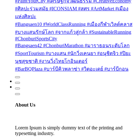
#PaintYourCity #เศรษฐกิจวัฒนธรรม #CreativeEconomy
#ศิลปะร่วมสมัย #ICONSIAM #สศร #ArtMarket #เมือง
แห่งศิลปะ
#Bangsaen10 #WorldClassRunning #เมืองกีฬาเวิลด์คลาส
#บางแสนรักษ์โลก #จากแก้วสู่กล้า #SustainableRunning
#ChonburiSportsCity
#Bangsaen42 #ChonburiMarathon #มาราธอนระดับโลก
#SportTourism #บางแสน #นักวิ่งเคนยา #อนุชิตจิว #ปิยะ
นุชสุขชาติ #งานวิ่งไทยโกอินเตอร์
#BarBQPlaza #บาร์บีคิวพลาซ่า #วิตอะเดย์ #บาร์บีกอน
About Us
Lorem Ipsum is simply dummy text of the printing and
typesetting industry.