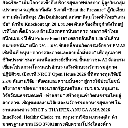
อัจฉริยะ” เพิ่มโอกาสเข้าถึงบริการสุขภาพช่องปาก ผู้สูงวัย-กลุ่ม
เปราะบาง จ.อุทัยธานี
ผนึก 5 ภาคี “Beat the Pressure” สู้ภัยเงียบ
ความดันโลหิตสูง เปิด Dashboard แห่งชาติคุมโรคทั่วไทย
“แสน
ชัย” นำทีม Knockout บุก 20 ประเทศ ดันเครื่องดื่มชูกำลังไทยสู่
เวทีโลก ตั้งเป้า 500 ล้านปีแรก
สถาบันอาหาร–หอการค้าไทย
ผนึกแผน 3 ปี ดัน Future Food เจาะตลาดอินเดีย 1.46 พันล้าน
คน
“ยศชนัน” ผนึก วช. – มช. ขับเคลื่อนนวัตกรรมจัดการ PM2.5
เชิงพื้นที่ หนุน “อากาศสะอาดและสายน้ำมั่นคง” เพื่อคุณภาพ
ชีวิตประชาชนภาคเหนืออย่างยั่งยืน
วช. ปั้นเยาวชน AI จัดอบรม
เขียนโปรแกรมโดรนแปรอักษร เสริมทักษะนวัตกรรมสู่ภาค
ปฏิบัติ
วช. เปิดเวที NRCT Open House 2026 ชี้ทิศทางทุนวิจัยปี
2570 ดันงานวิจัย “สังคมและความมั่นคง” สู่การใช้ประโยชน์
จริง
“อาจารย์เชน” รองนายกรัฐมนตรีและ รมว.อว. หนุนงาน
วิจัยวัฒนธรรมดนตรี “ท่าสยาม” สร้างคุณค่าวัฒนธรรมไทยสู่
สากล
วช. เชิญชมผลงานวิจัยและนวัตกรรมอาหารสุขภาพ ใน
งานแถลงข่าว NRCT x THAIFEX-ANUGA ASIA 2026
InnoFood, Healthy Choice
วช. หนุนงานวิจัย ม.สวนดุสิต นำ
มาตรฐานสากล ISO 37001ยกระดับความโปร่งใสองค์กร