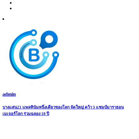
admin
Post
บางแสน21 แพลทินัมหนึ่งเดียวของโลก จัดใหญ่ คว้า 3 แชมป์มาราธอน
เมเจอร์โลก ร่วมฉลอง 10 ปี
navigation