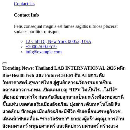
Contact Us
Contact Info
Felis consequat magnis est fames sagittis ultrices placerat
sodales porttitor quisque.
12 Cliff Dt, New York 00052, USA
+2000-509-0519
info@example.com
Trending News:
Thailand LAB INTERNATIONAL 2026 ผนึก
Bio+HealthTech และ FutureCHEM ดัน AI ยกระดับ
วิทยาศาสตร์-สุขภาพไทย สู่ศูนย์กลางนวัตกรรมอาเซียน
สถานเสาวภา-กทม. เปิดแคมเปญ “HPV ไม่เป็นไร…ไม่ได้”
เตือนอย่าชะล่าใจ ก่อนภัยเงียบลุกลามเป็นมะเร็ง
เมืองทองธานี
ขึ้นแท่น เขตส่งเสริมเมืองอัจฉริยะ มุ่งยกระดับเทคโนโลยี สิ่ง
แวดล้อม ปักหมุด เมืองอัจฉริยะมีชีวิต ขับเคลื่อนเศรษฐกิจ
วช.
เดินหน้าขับเคลื่อน “รางวัลธัชชา” ยกย่องผู้สร้างคุณูปการด้าน
สังคมศาสตร์ มนุษยศาสตร์ และศิลปกรรมศาสตร์ สร้างแรง