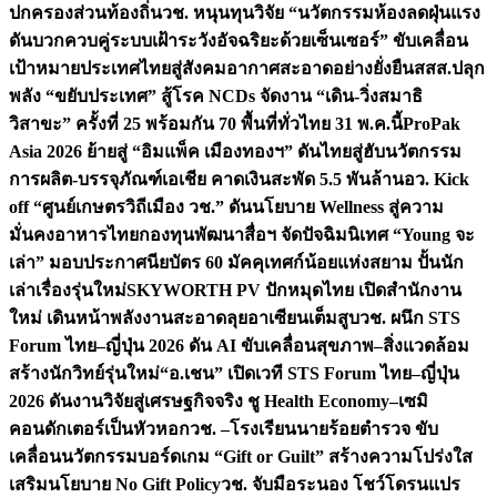
ปกครองส่วนท้องถิ่น
วช. หนุนทุนวิจัย “นวัตกรรมห้องลดฝุ่นแรง
ดันบวกควบคู่ระบบเฝ้าระวังอัจฉริยะด้วยเซ็นเซอร์” ขับเคลื่อน
เป้าหมายประเทศไทยสู่สังคมอากาศสะอาดอย่างยั่งยืน
สสส.ปลุก
พลัง “ขยับประเทศ” สู้โรค NCDs จัดงาน “เดิน-วิ่งสมาธิ
วิสาขะ” ครั้งที่ 25 พร้อมกัน 70 พื้นที่ทั่วไทย 31 พ.ค.นี้
ProPak
Asia 2026 ย้ายสู่ “อิมแพ็ค เมืองทองฯ” ดันไทยสู่ฮับนวัตกรรม
การผลิต-บรรจุภัณฑ์เอเชีย คาดเงินสะพัด 5.5 พันล้าน
อว. Kick
off “ศูนย์เกษตรวิถีเมือง วช.” ดันนโยบาย Wellness สู่ความ
มั่นคงอาหารไทย
กองทุนพัฒนาสื่อฯ จัดปัจฉิมนิเทศ “Young จะ
เล่า” มอบประกาศนียบัตร 60 มัคคุเทศก์น้อยแห่งสยาม ปั้นนัก
เล่าเรื่องรุ่นใหม่
SKYWORTH PV ปักหมุดไทย เปิดสำนักงาน
ใหม่ เดินหน้าพลังงานสะอาดลุยอาเซียนเต็มสูบ
วช. ผนึก STS
Forum ไทย–ญี่ปุ่น 2026 ดัน AI ขับเคลื่อนสุขภาพ–สิ่งแวดล้อม
สร้างนักวิทย์รุ่นใหม่
“อ.เชน” เปิดเวที STS Forum ไทย–ญี่ปุ่น
2026 ดันงานวิจัยสู่เศรษฐกิจจริง ชู Health Economy–เซมิ
คอนดักเตอร์เป็นหัวหอก
วช. –โรงเรียนนายร้อยตำรวจ ขับ
เคลื่อนนวัตกรรมบอร์ดเกม “Gift or Guilt” สร้างความโปร่งใส
เสริมนโยบาย No Gift Policy
วช. จับมือระนอง โชว์โดรนแปร