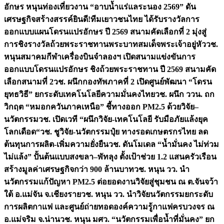
อักษร หนุนท่องเที่ยวงาน “อาบน้ำแร่แลระนอง 2569” ดัน
เศรษฐกิจสร้างสรรค์
ยินดี!ทีมเยาวชนไทย ได้รับรางวัลการ
ออกแบบแผนโดรนแปรอักษร ปี 2569 สนามคัดเลือกที่ 2 มุ่งสู่
การชิงรางวัลถ้วยพระราชทานพระบาทสมเด็จพระเจ้าอยู่หัว
วช.
หนุนสมาคมกีฬาเครื่องบินจำลองฯ เปิดสนามแข่งขันการ
ออกแบบโดรนแปรอักษร ชิงถ้วยพระราชทาน ปี 2569 สนามคัด
เลือกสนามที่ 2
วช. ผนึกกองทัพภาคที่ 2 เปิดศูนย์พัฒนา “โดรน
ยุทธวิธี” ยกระดับเทคโนโลยีความมั่นคงไทย
วช. ผนึก ววน. ถก
วิกฤต “หมอกควันภาคเหนือ” ชี้ทางออก PM2.5 ด้วยวิจัย–
นวัตกรรม
วช. เปิดเวที “ผนึกวิจัย-เทคโนโลยี รับมือภัยแล้งยุค
โลกเดือด“
วช. ชูวิจัย-นวัตกรรมปุ๋ย ทางรอดเกษตรกรไทย ลด
ต้นทุนการผลิต-เพิ่มความยั่งยืน
วช. ดันโมเดล “น้ำมั่นคง ไม่ท่วม
ไม่แล้ง” ปั้นต้นแบบสงขลา–พัทลุง ตั้งเป้าช่วย 1.2 แสนครัวเรือน
สร้างมูลค่าเศรษฐกิจกว่า 900 ล้านบาท
วช. หนุน วว. นำ
นวัตกรรมแก้ปัญหา PM2.5 ต่อยอดงานวิจัยสู่ชุมชน ณ ต.จันจว้า
ใต้ อ.แม่จัน จ.เชียงราย
วช. หนุน วว. นำวิจัยนวัตกรรมยกระดับ
การผลิตกาแฟ และศูนย์ถ่ายทอดองค์ความรู้กาแฟครบวงจร ณ
อ.แม่จริม จ.น่าน
วช. หนุน มศว. “นวัตกรรมเพื่อน้ำที่มั่นคง” ยก