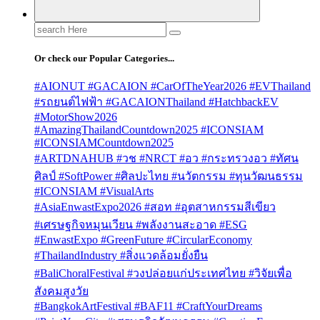
Search
for:
Or check our Popular Categories...
#AIONUT #GACAION #CarOfTheYear2026 #EVThailand
#รถยนต์ไฟฟ้า #GACAIONThailand #HatchbackEV
#MotorShow2026
#AmazingThailandCountdown2025 #ICONSIAM
#ICONSIAMCountdown2025
#ARTDNAHUB #วช #NRCT #อว #กระทรวงอว #ทัศน
ศิลป์ #SoftPower #ศิลปะไทย #นวัตกรรม #ทุนวัฒนธรรม
#ICONSIAM #VisualArts
#AsiaEnwastExpo2026 #สอท #อุตสาหกรรมสีเขียว
#เศรษฐกิจหมุนเวียน #พลังงานสะอาด #ESG
#EnwastExpo #GreenFuture #CircularEconomy
#ThailandIndustry #สิ่งแวดล้อมยั่งยืน
#BaliChoralFestival #วงปล่อยแก่ประเทศไทย #วิจัยเพื่อ
สังคมสูงวัย
#BangkokArtFestival #BAF11 #CraftYourDreams