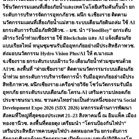
ใช้นวัตกรรมแผนที่เสี่ยงภัยน้ำและเทคโนโลยีเสริมคันกั้นน้ำ ยก
ระดับการบริหารจัดการอุทกภัย
วช. ผนึก จ.เชียงราย ติดตาม
นวัตกรรมแผนที่เสี่ยงภัยน้ำแม่สาย-ระบบเตือนภัยดินถล่ม ใช้ AI
ยกระดับการรับมือภัยพิบัติ
วช. – มช. นำ “FloodBoy” ยกระดับ
เฝ้าระวังน้ำท่วมเชียงราย ใช้ Blockchain และ AI แจ้งเตือนภัย
แบบเรียลไทม์ หนุนชุมชนรับมืออุทกภัยอย่างมีประสิทธิภาพ
วช.
ส่งมอบนวัตกรรม Hydro Vision Plus/AI ให้ ต.นางแล
จ.เชียงราย ยกระดับระบบเฝ้าระวัง-เตือนภัยน้ำท่วมชุมชนด้วย
AI
วช. ลงพื้นที่ “ฝายเชียงราย” ติดตามนวัตกรรมระบบเตือนภัย
น้ำท่วม ยกระดับการบริหารจัดการน้ำ รับมืออุทกภัยอย่างมีประ
สิทธิภาพ
วช. ผนึกเชียงราย-เครือข่ายวิจัย โชว์นวัตกรรมรับมือ
อุทกภัย ยกระดับระบบเตือนภัย-โดรน-AI เสริมความปลอดภัย
ประชาชน
รมว.พม. ชวนคนไทยร่วมเป็นส่วนหนึ่งของงาน Social
Development Expo 2026 (SDX 2026) มหกรรมด้านการพัฒนา
สังคมที่ใหญ่ที่สุดของประเทศ 21–23 สิงหาคมนี้ ณ อิมแพ็ค เมือง
ทองธานี
วช. ลงพื้นที่ดอยตุง เตรียมนำ “โดรนป้องกันไฟป่า”
เสริมประสิทธิภาพควบคุมไฟป่า-ลดหมอกควัน ยกระดับการ
จัดการเชิงรุกด้วยนวัตกรรม
วช.เปิดต้นแบบ “ศูนย์ปฏิบัติการโด