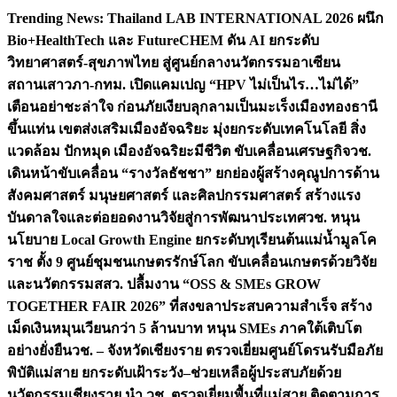
Skip
Trending News:
Thailand LAB INTERNATIONAL 2026 ผนึก
to
Bio+HealthTech และ FutureCHEM ดัน AI ยกระดับ
content
วิทยาศาสตร์-สุขภาพไทย สู่ศูนย์กลางนวัตกรรมอาเซียน
สถานเสาวภา-กทม. เปิดแคมเปญ “HPV ไม่เป็นไร…ไม่ได้”
เตือนอย่าชะล่าใจ ก่อนภัยเงียบลุกลามเป็นมะเร็ง
เมืองทองธานี
ขึ้นแท่น เขตส่งเสริมเมืองอัจฉริยะ มุ่งยกระดับเทคโนโลยี สิ่ง
แวดล้อม ปักหมุด เมืองอัจฉริยะมีชีวิต ขับเคลื่อนเศรษฐกิจ
วช.
เดินหน้าขับเคลื่อน “รางวัลธัชชา” ยกย่องผู้สร้างคุณูปการด้าน
สังคมศาสตร์ มนุษยศาสตร์ และศิลปกรรมศาสตร์ สร้างแรง
บันดาลใจและต่อยอดงานวิจัยสู่การพัฒนาประเทศ
วช. หนุน
นโยบาย Local Growth Engine ยกระดับทุเรียนต้นแม่น้ำมูลโค
ราช ตั้ง 9 ศูนย์ชุมชนเกษตรรักษ์โลก ขับเคลื่อนเกษตรด้วยวิจัย
และนวัตกรรม
สสว. ปลื้มงาน “OSS & SMEs GROW
TOGETHER FAIR 2026” ที่สงขลาประสบความสำเร็จ สร้าง
เม็ดเงินหมุนเวียนกว่า 5 ล้านบาท หนุน SMEs ภาคใต้เติบโต
อย่างยั่งยืน
วช. – จังหวัดเชียงราย ตรวจเยี่ยมศูนย์โดรนรับมือภัย
พิบัติแม่สาย ยกระดับเฝ้าระวัง–ช่วยเหลือผู้ประสบภัยด้วย
นวัตกรรม
เชียงราย นำ วช. ตรวจเยี่ยมพื้นที่แม่สาย ติดตามการ