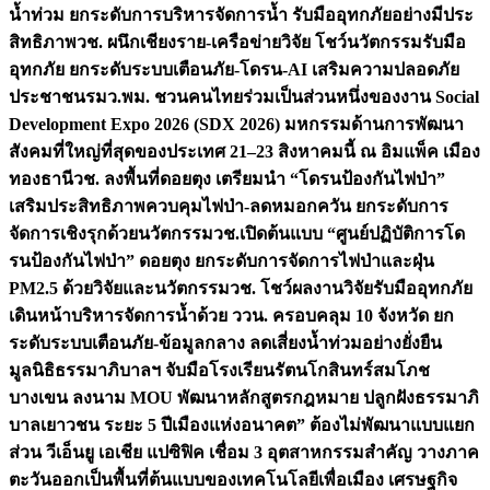
น้ำท่วม ยกระดับการบริหารจัดการน้ำ รับมืออุทกภัยอย่างมีประ
สิทธิภาพ
วช. ผนึกเชียงราย-เครือข่ายวิจัย โชว์นวัตกรรมรับมือ
อุทกภัย ยกระดับระบบเตือนภัย-โดรน-AI เสริมความปลอดภัย
ประชาชน
รมว.พม. ชวนคนไทยร่วมเป็นส่วนหนึ่งของงาน Social
Development Expo 2026 (SDX 2026) มหกรรมด้านการพัฒนา
สังคมที่ใหญ่ที่สุดของประเทศ 21–23 สิงหาคมนี้ ณ อิมแพ็ค เมือง
ทองธานี
วช. ลงพื้นที่ดอยตุง เตรียมนำ “โดรนป้องกันไฟป่า”
เสริมประสิทธิภาพควบคุมไฟป่า-ลดหมอกควัน ยกระดับการ
จัดการเชิงรุกด้วยนวัตกรรม
วช.เปิดต้นแบบ “ศูนย์ปฏิบัติการโด
รนป้องกันไฟป่า” ดอยตุง ยกระดับการจัดการไฟป่าและฝุ่น
PM2.5 ด้วยวิจัยและนวัตกรรม
วช. โชว์ผลงานวิจัยรับมืออุทกภัย
เดินหน้าบริหารจัดการน้ำด้วย ววน. ครอบคลุม 10 จังหวัด ยก
ระดับระบบเตือนภัย-ข้อมูลกลาง ลดเสี่ยงน้ำท่วมอย่างยั่งยืน
มูลนิธิธรรมาภิบาลฯ จับมือโรงเรียนรัตนโกสินทร์สมโภช
บางเขน ลงนาม MOU พัฒนาหลักสูตรกฎหมาย ปลูกฝังธรรมาภิ
บาลเยาวชน ระยะ 5 ปี
เมืองแห่งอนาคต” ต้องไม่พัฒนาแบบแยก
ส่วน วีเอ็นยู เอเชีย แปซิฟิค เชื่อม 3 อุตสาหกรรมสำคัญ วางภาค
ตะวันออกเป็นพื้นที่ต้นแบบของเทคโนโลยีเพื่อเมือง เศรษฐกิจ