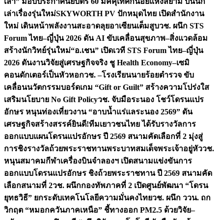
เล่า” มอบประกาศนียบัตร 60 มัคคุเทศก์น้อยแห่งสยาม ปั้นนัก
เล่าเรื่องรุ่นใหม่
SKYWORTH PV ปักหมุดไทย เปิดสำนักงาน
ใหม่ เดินหน้าพลังงานสะอาดลุยอาเซียนเต็มสูบ
วช. ผนึก STS
Forum ไทย–ญี่ปุ่น 2026 ดัน AI ขับเคลื่อนสุขภาพ–สิ่งแวดล้อม
สร้างนักวิทย์รุ่นใหม่
“อ.เชน” เปิดเวที STS Forum ไทย–ญี่ปุ่น
2026 ดันงานวิจัยสู่เศรษฐกิจจริง ชู Health Economy–เซมิ
คอนดักเตอร์เป็นหัวหอก
วช. –โรงเรียนนายร้อยตำรวจ ขับ
เคลื่อนนวัตกรรมบอร์ดเกม “Gift or Guilt” สร้างความโปร่งใส
เสริมนโยบาย No Gift Policy
วช. จับมือระนอง โชว์โดรนแปร
อักษร หนุนท่องเที่ยวงาน “อาบน้ำแร่แลระนอง 2569” ดัน
เศรษฐกิจสร้างสรรค์
ยินดี!ทีมเยาวชนไทย ได้รับรางวัลการ
ออกแบบแผนโดรนแปรอักษร ปี 2569 สนามคัดเลือกที่ 2 มุ่งสู่
การชิงรางวัลถ้วยพระราชทานพระบาทสมเด็จพระเจ้าอยู่หัว
วช.
หนุนสมาคมกีฬาเครื่องบินจำลองฯ เปิดสนามแข่งขันการ
ออกแบบโดรนแปรอักษร ชิงถ้วยพระราชทาน ปี 2569 สนามคัด
เลือกสนามที่ 2
วช. ผนึกกองทัพภาคที่ 2 เปิดศูนย์พัฒนา “โดรน
ยุทธวิธี” ยกระดับเทคโนโลยีความมั่นคงไทย
วช. ผนึก ววน. ถก
วิกฤต “หมอกควันภาคเหนือ” ชี้ทางออก PM2.5 ด้วยวิจัย–