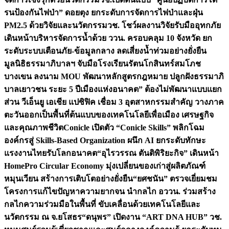
รนป้องกันไฟป่า” ดอยตุง ยกระดับการจัดการไฟป่าและฝุ่น
PM2.5 ด้วยวิจัยและนวัตกรรม
วช. โชว์ผลงานวิจัยรับมืออุทกภัย
เดินหน้าบริหารจัดการน้ำด้วย ววน. ครอบคลุม 10 จังหวัด ยก
ระดับระบบเตือนภัย-ข้อมูลกลาง ลดเสี่ยงน้ำท่วมอย่างยั่งยืน
มูลนิธิธรรมาภิบาลฯ จับมือโรงเรียนรัตนโกสินทร์สมโภช
บางเขน ลงนาม MOU พัฒนาหลักสูตรกฎหมาย ปลูกฝังธรรมาภิ
บาลเยาวชน ระยะ 5 ปี
เมืองแห่งอนาคต” ต้องไม่พัฒนาแบบแยก
ส่วน วีเอ็นยู เอเชีย แปซิฟิค เชื่อม 3 อุตสาหกรรมสำคัญ วางภาค
ตะวันออกเป็นพื้นที่ต้นแบบของเทคโนโลยีเพื่อเมือง เศรษฐกิจ
และคุณภาพชีวิต
Conicle เปิดตัว “Conicle Skills” พลิกโฉม
องค์กรสู่ Skills-Based Organization ผนึก AI ยกระดับทักษะ
แรงงานไทยรับโลกอนาคต
“อุไรวรรณ ตันติพิริยะกิจ” เดินหน้า
HomePro Circular Economy มุ่งเปลี่ยนของเก่าสู่ผลิตภัณฑ์
หมุนเวียน สร้างการเติบโตอย่างยั่งยืน
“ยศชนัน” ตรวจเยี่ยมชม
โครงการแก้ไขปัญหาความยากจน นำกลไก อววน. ร่วมสร้าง
กลไกความร่วมมือในพื้นที่ ขับเคลื่อนด้วยเทคโนโลยีและ
นวัตกรรม ณ จ.ยโสธร
“ดนุพร” เปิดงาน “ART DNA HUB” วช.