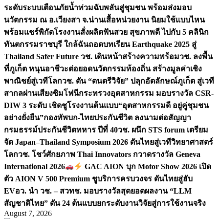
ระดับระบบเตือนภัยน้ำท่วมฉับพลันสู่ชุมชน พร้อมส่งมอบ
นวัตกรรม ณ อ.เวียงสา จ.น่าน
เสื้อหน่วยงาน นิยมใช้แบบไหน
พร้อมแชร์พิกัดโรงงานสั่งผลิต
ฟันสวย สุขภาพดี ไปกับ 5 คลินิก
ทันตกรรมราชบุรี ใกล้ฉัน
ถอดบทเรียน Earthquake 2025 สู่
Thailand Safer Future วช. เดินหน้าสร้างความพร้อม
วช. ลงพื้น
ที่ภูเก็ต หนุนอาชีวะต่อยอดนวัตกรรมท้องถิ่น สร้างมูลค่าเชิง
พาณิชย์สู่เวทีโลก
วช. ดัน “ดนตรีวิจัย” ปลุกอัตลักษณ์ภูเก็ต สู่เวที
สากลผ่านเสียงซิมโฟนี
กระทรวงอุตสาหกรรม มอบรางวัล CSR-
DIW 3 ระดับ เชิดชูโรงงานต้นแบบ“อุตสาหกรรมดี อยู่คู่ชุมชน
อย่างยั่งยืน”
กองทัพบก-ไทยประกันชีวิต ลงนามต่อสัญญา
กรมธรรม์ประกันชีวิตทหาร ปีที่ 40
วช. ผนึก STS forum เตรียม
จัด Japan–Thailand Symposium 2026 ดันไทยสู่เวทีวิทยาศาสตร์
โลก
วช. โชว์ศักยภาพ Thai Innovators กวาดรางวัล Geneva
International 2026
GAC AION บุก Motor Show 2026 เปิด
ตัว AION V 500 Premium ชูบริการครบวงจร ดันไทยสู่ฮับ
EV
อว. นำ วช. – สวทช. มอบรางวัลสุดยอดผลงาน “LLM
สัญชาติไทย” ดัน 24 ต้นแบบยกระดับงานวิจัยสู่การใช้งานจริง
August 7, 2026