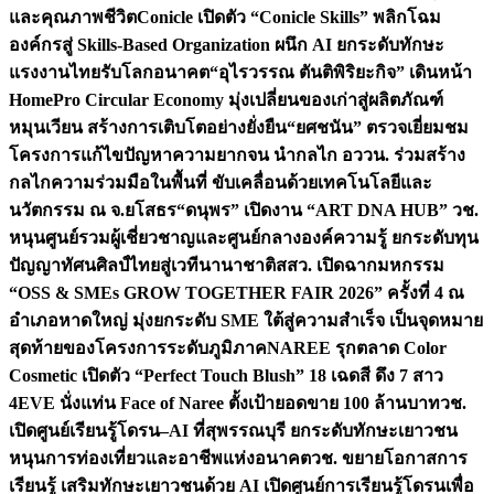
และคุณภาพชีวิต
Conicle เปิดตัว “Conicle Skills” พลิกโฉม
องค์กรสู่ Skills-Based Organization ผนึก AI ยกระดับทักษะ
แรงงานไทยรับโลกอนาคต
“อุไรวรรณ ตันติพิริยะกิจ” เดินหน้า
HomePro Circular Economy มุ่งเปลี่ยนของเก่าสู่ผลิตภัณฑ์
หมุนเวียน สร้างการเติบโตอย่างยั่งยืน
“ยศชนัน” ตรวจเยี่ยมชม
โครงการแก้ไขปัญหาความยากจน นำกลไก อววน. ร่วมสร้าง
กลไกความร่วมมือในพื้นที่ ขับเคลื่อนด้วยเทคโนโลยีและ
นวัตกรรม ณ จ.ยโสธร
“ดนุพร” เปิดงาน “ART DNA HUB” วช.
หนุนศูนย์รวมผู้เชี่ยวชาญและศูนย์กลางองค์ความรู้ ยกระดับทุน
ปัญญาทัศนศิลป์ไทยสู่เวทีนานาชาติ
สสว. เปิดฉากมหกรรม
“OSS & SMEs GROW TOGETHER FAIR 2026” ครั้งที่ 4 ณ
อำเภอหาดใหญ่ มุ่งยกระดับ SME ใต้สู่ความสำเร็จ เป็นจุดหมาย
สุดท้ายของโครงการระดับภูมิภาค
NAREE รุกตลาด Color
Cosmetic เปิดตัว “Perfect Touch Blush” 18 เฉดสี ดึง 7 สาว
4EVE นั่งแท่น Face of Naree ตั้งเป้ายอดขาย 100 ล้านบาท
วช.
เปิดศูนย์เรียนรู้โดรน–AI ที่สุพรรณบุรี ยกระดับทักษะเยาวชน
หนุนการท่องเที่ยวและอาชีพแห่งอนาคต
วช. ขยายโอกาสการ
เรียนรู้ เสริมทักษะเยาวชนด้วย AI เปิดศูนย์การเรียนรู้โดรนเพื่อ