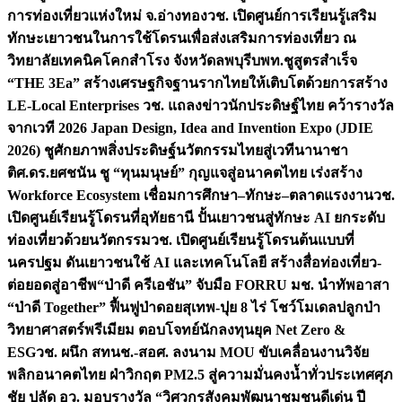
การท่องเที่ยวแห่งใหม่ จ.อ่างทอง
วช. เปิดศูนย์การเรียนรู้เสริม
ทักษะเยาวชนในการใช้โดรนเพื่อส่งเสริมการท่องเที่ยว ณ
วิทยาลัยเทคนิคโคกสำโรง จังหวัดลพบุรี
บพท.ชูสูตรสำเร็จ
“THE 3Ea” สร้างเศรษฐกิจฐานรากไทยให้เติบโตด้วยการสร้าง
LE-Local Enterprises
วช. แถลงข่าวนักประดิษฐ์ไทย คว้ารางวัล
จากเวที 2026 Japan Design, Idea and Invention Expo (JDIE
2026) ชูศักยภาพสิ่งประดิษฐ์นวัตกรรมไทยสู่เวทีนานาชา
ติ
ศ.ดร.ยศชนัน ชู “ทุนมนุษย์” กุญแจสู่อนาคตไทย เร่งสร้าง
Workforce Ecosystem เชื่อมการศึกษา–ทักษะ–ตลาดแรงงาน
วช.
เปิดศูนย์เรียนรู้โดรนที่อุทัยธานี ปั้นเยาวชนสู่ทักษะ AI ยกระดับ
ท่องเที่ยวด้วยนวัตกรรม
วช. เปิดศูนย์เรียนรู้โดรนต้นแบบที่
นครปฐม ดันเยาวชนใช้ AI และเทคโนโลยี สร้างสื่อท่องเที่ยว-
ต่อยอดสู่อาชีพ
“ป่าดี ครีเอชัน” จับมือ FORRU มช. นำทัพอาสา
“ป่าดี Together” ฟื้นฟูป่าดอยสุเทพ-ปุย 8 ไร่ โชว์โมเดลปลูกป่า
วิทยาศาสตร์พรีเมียม ตอบโจทย์นักลงทุนยุค Net Zero &
ESG
วช. ผนึก สทนช.-สอศ. ลงนาม MOU ขับเคลื่อนงานวิจัย
พลิกอนาคตไทย ฝ่าวิกฤต PM2.5 สู่ความมั่นคงน้ำทั่วประเทศ
ศุภ
ชัย ปลัด อว. มอบรางวัล “วิศวกรสังคมพัฒนาชุมชนดีเด่น ปี