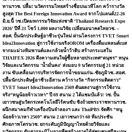
ทานฯ
วช. ปลื้ม! นวัตกรรมไทยสร้างชื่อบนเวทีโลก คว้ารางวัล
สูงสุด The Best Foreign Innovation Award จากโปแลนด์
22-26
มิ.ย.นี้ วช.เปิดมหกรรมวิจัยแห่งชาติ ‘Thailand Research Expo
2026’ ปีที่ 21 โชว์ 1,000 ผลงานวิจัย เปลี่ยนอนาคตไทย
วช. –
สอศ. ปั้นนักประดิษฐ์อาชีวะรุ่นใหม่ ผ่านโครงการ TVET Smart
Idea2Innovation สู่การใช้งานจริง
OROM เครื่องดื่มแพลนต์เบส
จากมะม่วงหิมพานต์และกล้วยน้ำว้าดิบ สร้างกระแสใน
THAIFEX 2026 ดึงความสนใจผู้ซื้อหลายประเทศ
“ดนุพร” หนุน
วิจัยและนวัตกรรม ‘น้ำมั่นคง’ ส่งมอบ 9 นวัตกรรมสู่ 21 หน่วย
งาน ขับเคลื่อนการบริหารจัดการน้ำขอนแก่น–ชัยภูมิ
วช.-สอศ.
ปลื้มนักประดิษฐ์อาชีวะอีสาน คว้ารางวัล “กิจกรรมติดดาว”
TVET Smart Idea2Innovation 2569 ดันผลงานสู่การใช้งาน
จริง
“หนูน้อยจ้าวเวหา” ปี 69 สนาม 2 ได้แชมป์แล้ว! วช. ปั้น
เยาวชนสู่นวัตกรเทคโนโลยีไร้คนขับ ชิงถ้วยพระราชทานฯ
วช.
ผนึกสมาคมกีฬาเครื่องบินจำลองฯ และ ThaiPBS จัดศึก “หนู
น้อยจ้าวเวหา 2569” สนาม 2 เยาวชนกว่า 60 ทีมประชัน
ศักยภาพโดรน
วช. ยกระดับภูมิปัญญาไทยด้วยวิจัยและ
นวัตกรรม ดันสารอะมิโนจากพืชสร้างรายได้สู่ชุมชนศรีสะเกษ