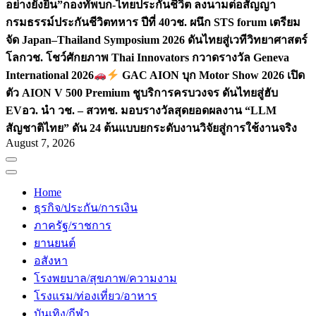
อย่างยั่งยืน”
กองทัพบก-ไทยประกันชีวิต ลงนามต่อสัญญา
กรมธรรม์ประกันชีวิตทหาร ปีที่ 40
วช. ผนึก STS forum เตรียม
จัด Japan–Thailand Symposium 2026 ดันไทยสู่เวทีวิทยาศาสตร์
โลก
วช. โชว์ศักยภาพ Thai Innovators กวาดรางวัล Geneva
International 2026
GAC AION บุก Motor Show 2026 เปิด
ตัว AION V 500 Premium ชูบริการครบวงจร ดันไทยสู่ฮับ
EV
อว. นำ วช. – สวทช. มอบรางวัลสุดยอดผลงาน “LLM
สัญชาติไทย” ดัน 24 ต้นแบบยกระดับงานวิจัยสู่การใช้งานจริง
August 7, 2026
Home
ธุรกิจ/ประกัน/การเงิน
ภาครัฐ/ราชการ
ยานยนต์
อสังหา
โรงพยบาล/สุขภาพ/ความงาม
โรงแรม/ท่องเที่ยว/อาหาร
บันเทิง/กีฬา