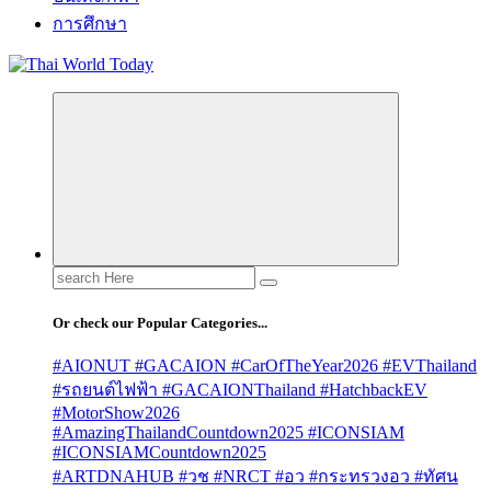
การศึกษา
Search
for:
Or check our Popular Categories...
#AIONUT #GACAION #CarOfTheYear2026 #EVThailand
#รถยนต์ไฟฟ้า #GACAIONThailand #HatchbackEV
#MotorShow2026
#AmazingThailandCountdown2025 #ICONSIAM
#ICONSIAMCountdown2025
#ARTDNAHUB #วช #NRCT #อว #กระทรวงอว #ทัศน