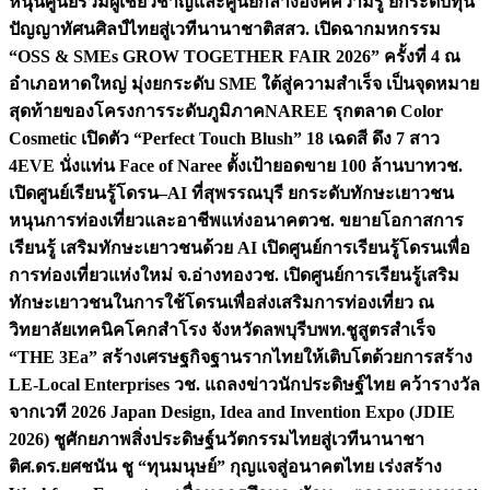
หนุนศูนย์รวมผู้เชี่ยวชาญและศูนย์กลางองค์ความรู้ ยกระดับทุน
ปัญญาทัศนศิลป์ไทยสู่เวทีนานาชาติ
สสว. เปิดฉากมหกรรม
“OSS & SMEs GROW TOGETHER FAIR 2026” ครั้งที่ 4 ณ
อำเภอหาดใหญ่ มุ่งยกระดับ SME ใต้สู่ความสำเร็จ เป็นจุดหมาย
สุดท้ายของโครงการระดับภูมิภาค
NAREE รุกตลาด Color
Cosmetic เปิดตัว “Perfect Touch Blush” 18 เฉดสี ดึง 7 สาว
4EVE นั่งแท่น Face of Naree ตั้งเป้ายอดขาย 100 ล้านบาท
วช.
เปิดศูนย์เรียนรู้โดรน–AI ที่สุพรรณบุรี ยกระดับทักษะเยาวชน
หนุนการท่องเที่ยวและอาชีพแห่งอนาคต
วช. ขยายโอกาสการ
เรียนรู้ เสริมทักษะเยาวชนด้วย AI เปิดศูนย์การเรียนรู้โดรนเพื่อ
การท่องเที่ยวแห่งใหม่ จ.อ่างทอง
วช. เปิดศูนย์การเรียนรู้เสริม
ทักษะเยาวชนในการใช้โดรนเพื่อส่งเสริมการท่องเที่ยว ณ
วิทยาลัยเทคนิคโคกสำโรง จังหวัดลพบุรี
บพท.ชูสูตรสำเร็จ
“THE 3Ea” สร้างเศรษฐกิจฐานรากไทยให้เติบโตด้วยการสร้าง
LE-Local Enterprises
วช. แถลงข่าวนักประดิษฐ์ไทย คว้ารางวัล
จากเวที 2026 Japan Design, Idea and Invention Expo (JDIE
2026) ชูศักยภาพสิ่งประดิษฐ์นวัตกรรมไทยสู่เวทีนานาชา
ติ
ศ.ดร.ยศชนัน ชู “ทุนมนุษย์” กุญแจสู่อนาคตไทย เร่งสร้าง