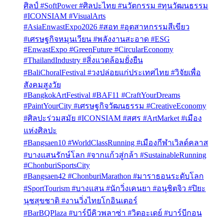
ศิลป์ #SoftPower #ศิลปะไทย #นวัตกรรม #ทุนวัฒนธรรม
#ICONSIAM #VisualArts
#AsiaEnwastExpo2026 #สอท #อุตสาหกรรมสีเขียว
#เศรษฐกิจหมุนเวียน #พลังงานสะอาด #ESG
#EnwastExpo #GreenFuture #CircularEconomy
#ThailandIndustry #สิ่งแวดล้อมยั่งยืน
#BaliChoralFestival #วงปล่อยแก่ประเทศไทย #วิจัยเพื่อ
สังคมสูงวัย
#BangkokArtFestival #BAF11 #CraftYourDreams
#PaintYourCity #เศรษฐกิจวัฒนธรรม #CreativeEconomy
#ศิลปะร่วมสมัย #ICONSIAM #สศร #ArtMarket #เมือง
แห่งศิลปะ
#Bangsaen10 #WorldClassRunning #เมืองกีฬาเวิลด์คลาส
#บางแสนรักษ์โลก #จากแก้วสู่กล้า #SustainableRunning
#ChonburiSportsCity
#Bangsaen42 #ChonburiMarathon #มาราธอนระดับโลก
#SportTourism #บางแสน #นักวิ่งเคนยา #อนุชิตจิว #ปิยะ
นุชสุขชาติ #งานวิ่งไทยโกอินเตอร์
#BarBQPlaza #บาร์บีคิวพลาซ่า #วิตอะเดย์ #บาร์บีกอน