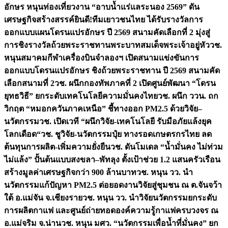
อักษร หนุนท่องเที่ยวงาน “อาบน้ำแร่แลระนอง 2569” ดัน
เศรษฐกิจสร้างสรรค์
ยินดี!ทีมเยาวชนไทย ได้รับรางวัลการ
ออกแบบแผนโดรนแปรอักษร ปี 2569 สนามคัดเลือกที่ 2 มุ่งสู่
การชิงรางวัลถ้วยพระราชทานพระบาทสมเด็จพระเจ้าอยู่หัว
วช.
หนุนสมาคมกีฬาเครื่องบินจำลองฯ เปิดสนามแข่งขันการ
ออกแบบโดรนแปรอักษร ชิงถ้วยพระราชทาน ปี 2569 สนามคัด
เลือกสนามที่ 2
วช. ผนึกกองทัพภาคที่ 2 เปิดศูนย์พัฒนา “โดรน
ยุทธวิธี” ยกระดับเทคโนโลยีความมั่นคงไทย
วช. ผนึก ววน. ถก
วิกฤต “หมอกควันภาคเหนือ” ชี้ทางออก PM2.5 ด้วยวิจัย–
นวัตกรรม
วช. เปิดเวที “ผนึกวิจัย-เทคโนโลยี รับมือภัยแล้งยุค
โลกเดือด“
วช. ชูวิจัย-นวัตกรรมปุ๋ย ทางรอดเกษตรกรไทย ลด
ต้นทุนการผลิต-เพิ่มความยั่งยืน
วช. ดันโมเดล “น้ำมั่นคง ไม่ท่วม
ไม่แล้ง” ปั้นต้นแบบสงขลา–พัทลุง ตั้งเป้าช่วย 1.2 แสนครัวเรือน
สร้างมูลค่าเศรษฐกิจกว่า 900 ล้านบาท
วช. หนุน วว. นำ
นวัตกรรมแก้ปัญหา PM2.5 ต่อยอดงานวิจัยสู่ชุมชน ณ ต.จันจว้า
ใต้ อ.แม่จัน จ.เชียงราย
วช. หนุน วว. นำวิจัยนวัตกรรมยกระดับ
การผลิตกาแฟ และศูนย์ถ่ายทอดองค์ความรู้กาแฟครบวงจร ณ
อ.แม่จริม จ.น่าน
วช. หนุน มศว. “นวัตกรรมเพื่อน้ำที่มั่นคง” ยก