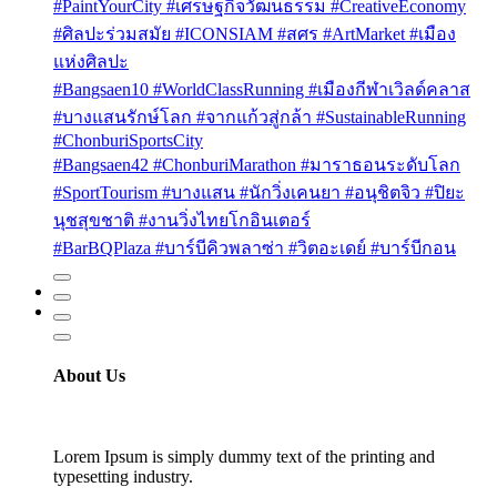
#PaintYourCity #เศรษฐกิจวัฒนธรรม #CreativeEconomy
#ศิลปะร่วมสมัย #ICONSIAM #สศร #ArtMarket #เมือง
แห่งศิลปะ
#Bangsaen10 #WorldClassRunning #เมืองกีฬาเวิลด์คลาส
#บางแสนรักษ์โลก #จากแก้วสู่กล้า #SustainableRunning
#ChonburiSportsCity
#Bangsaen42 #ChonburiMarathon #มาราธอนระดับโลก
#SportTourism #บางแสน #นักวิ่งเคนยา #อนุชิตจิว #ปิยะ
นุชสุขชาติ #งานวิ่งไทยโกอินเตอร์
#BarBQPlaza #บาร์บีคิวพลาซ่า #วิตอะเดย์ #บาร์บีกอน
About Us
Lorem Ipsum is simply dummy text of the printing and
typesetting industry.