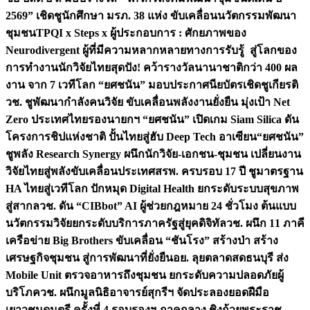
2569” เชิดชูนักศึกษา มรภ. 38 แห่ง ขับเคลื่อนนวัตกรรมพัฒนา
ชุมชน
TPQI x Steps x ผู้ประกอบการ : ศักยภาพของ
Neurodivergent ผู้ที่มีความหลากหลายทางการรับรู้ สู่โลกของ
การทำงาน
นักวิจัยไทยสุดปัง! คว้ารางวัลนานาชาติกว่า 400 ผล
งาน จาก 7 เวทีโลก “ยศชนัน” มอบประกาศนียบัตรเชิดชูเกียรติ
วช. ชูพัฒนากำลังคนวิจัย ขับเคลื่อนพลังงานยั่งยืน มุ่งเป้า Net
Zero ประเทศไทย
รองนายกฯ “ยศชนัน” เปิดเกม Siam Silica ดัน
โครงการชิปแห่งชาติ ปั้นไทยสู่ฮับ Deep Tech อาเซียน
“ยศชนัน”
ชูพลัง Research Synergy ผนึกนักวิจัย-เอกชน-ชุมชน เปลี่ยนงาน
วิจัยไทยสู่พลังขับเคลื่อนประเทศ
สรพ. ครบรอบ 17 ปี ชูมาตรฐาน
HA ไทยสู่เวทีโลก ปักหมุด Digital Health ยกระดับระบบสุขภาพ
สู่สากล
วช. ดัน “CIBbot” AI ผู้ช่วยกฎหมาย 24 ชั่วโมง ต้นแบบ
นวัตกรรมวิจัยยกระดับบริการภาครัฐสู่ยุคดิจิทัล
วช. ผนึก 11 ภาคี
เครือข่าย Big Brothers ขับเคลื่อน “ชันโรง” สร้างป่า สร้าง
เศรษฐกิจชุมชน สู่การพัฒนาที่ยั่งยืน
อย. ลุยตลาดสดธนบุรี ส่ง
Mobile Unit ตรวจอาหารถึงชุมชน ยกระดับความปลอดภัยผู้
บริโภค
วช. ผนึกมูลนิธิอาจารย์สุกรีฯ จัดประลองยอดฝีมือ
เยาวชนดนตรี ครั้งที่ 4 รอบรองฯ ภาคกลาง ชิงถ้วยพระราช