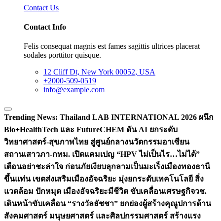
Contact Us
Contact Info
Felis consequat magnis est fames sagittis ultrices placerat
sodales porttitor quisque.
12 Cliff Dt, New York 00052, USA
+2000-509-0519
info@example.com
Trending News:
Thailand LAB INTERNATIONAL 2026 ผนึก
Bio+HealthTech และ FutureCHEM ดัน AI ยกระดับ
วิทยาศาสตร์-สุขภาพไทย สู่ศูนย์กลางนวัตกรรมอาเซียน
สถานเสาวภา-กทม. เปิดแคมเปญ “HPV ไม่เป็นไร…ไม่ได้”
เตือนอย่าชะล่าใจ ก่อนภัยเงียบลุกลามเป็นมะเร็ง
เมืองทองธานี
ขึ้นแท่น เขตส่งเสริมเมืองอัจฉริยะ มุ่งยกระดับเทคโนโลยี สิ่ง
แวดล้อม ปักหมุด เมืองอัจฉริยะมีชีวิต ขับเคลื่อนเศรษฐกิจ
วช.
เดินหน้าขับเคลื่อน “รางวัลธัชชา” ยกย่องผู้สร้างคุณูปการด้าน
สังคมศาสตร์ มนุษยศาสตร์ และศิลปกรรมศาสตร์ สร้างแรง