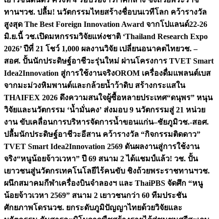
ทานฯ
วช. ปลื้ม! นวัตกรรมไทยสร้างชื่อบนเวทีโลก คว้ารางวัล
สูงสุด The Best Foreign Innovation Award จากโปแลนด์
22-26
มิ.ย.นี้ วช.เปิดมหกรรมวิจัยแห่งชาติ ‘Thailand Research Expo
2026’ ปีที่ 21 โชว์ 1,000 ผลงานวิจัย เปลี่ยนอนาคตไทย
วช. –
สอศ. ปั้นนักประดิษฐ์อาชีวะรุ่นใหม่ ผ่านโครงการ TVET Smart
Idea2Innovation สู่การใช้งานจริง
OROM เครื่องดื่มแพลนต์เบส
จากมะม่วงหิมพานต์และกล้วยน้ำว้าดิบ สร้างกระแสใน
THAIFEX 2026 ดึงความสนใจผู้ซื้อหลายประเทศ
“ดนุพร” หนุน
วิจัยและนวัตกรรม ‘น้ำมั่นคง’ ส่งมอบ 9 นวัตกรรมสู่ 21 หน่วย
งาน ขับเคลื่อนการบริหารจัดการน้ำขอนแก่น–ชัยภูมิ
วช.-สอศ.
ปลื้มนักประดิษฐ์อาชีวะอีสาน คว้ารางวัล “กิจกรรมติดดาว”
TVET Smart Idea2Innovation 2569 ดันผลงานสู่การใช้งาน
จริง
“หนูน้อยจ้าวเวหา” ปี 69 สนาม 2 ได้แชมป์แล้ว! วช. ปั้น
เยาวชนสู่นวัตกรเทคโนโลยีไร้คนขับ ชิงถ้วยพระราชทานฯ
วช.
ผนึกสมาคมกีฬาเครื่องบินจำลองฯ และ ThaiPBS จัดศึก “หนู
น้อยจ้าวเวหา 2569” สนาม 2 เยาวชนกว่า 60 ทีมประชัน
ศักยภาพโดรน
วช. ยกระดับภูมิปัญญาไทยด้วยวิจัยและ