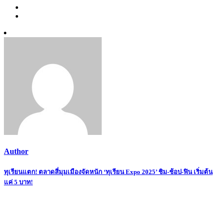
Author
Post
ทุเรียนแตก! ตลาดสี่มุมเมืองจัดหนัก ‘ทุเรียน Expo 2025’ ชิม-ช้อป-ฟิน เริ่มต้น
แค่ 5 บาท!
navigation