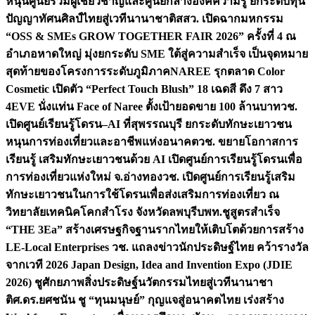
หนุนศูนย์รวมผู้เชี่ยวชาญและศูนย์กลางองค์ความรู้ ยกระดับทุน
ปัญญาทัศนศิลป์ไทยสู่เวทีนานาชาติ
สสว. เปิดฉากมหกรรม
“OSS & SMEs GROW TOGETHER FAIR 2026” ครั้งที่ 4 ณ
อำเภอหาดใหญ่ มุ่งยกระดับ SME ใต้สู่ความสำเร็จ เป็นจุดหมาย
สุดท้ายของโครงการระดับภูมิภาค
NAREE รุกตลาด Color
Cosmetic เปิดตัว “Perfect Touch Blush” 18 เฉดสี ดึง 7 สาว
4EVE นั่งแท่น Face of Naree ตั้งเป้ายอดขาย 100 ล้านบาท
วช.
เปิดศูนย์เรียนรู้โดรน–AI ที่สุพรรณบุรี ยกระดับทักษะเยาวชน
หนุนการท่องเที่ยวและอาชีพแห่งอนาคต
วช. ขยายโอกาสการ
เรียนรู้ เสริมทักษะเยาวชนด้วย AI เปิดศูนย์การเรียนรู้โดรนเพื่อ
การท่องเที่ยวแห่งใหม่ จ.อ่างทอง
วช. เปิดศูนย์การเรียนรู้เสริม
ทักษะเยาวชนในการใช้โดรนเพื่อส่งเสริมการท่องเที่ยว ณ
วิทยาลัยเทคนิคโคกสำโรง จังหวัดลพบุรี
บพท.ชูสูตรสำเร็จ
“THE 3Ea” สร้างเศรษฐกิจฐานรากไทยให้เติบโตด้วยการสร้าง
LE-Local Enterprises
วช. แถลงข่าวนักประดิษฐ์ไทย คว้ารางวัล
จากเวที 2026 Japan Design, Idea and Invention Expo (JDIE
2026) ชูศักยภาพสิ่งประดิษฐ์นวัตกรรมไทยสู่เวทีนานาชา
ติ
ศ.ดร.ยศชนัน ชู “ทุนมนุษย์” กุญแจสู่อนาคตไทย เร่งสร้าง