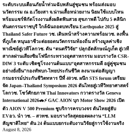
ระดับระบบเตือนภัยน้ำท่วมฉับพลันสู่ชุมชน พร้อมส่งมอบ
นวัตกรรม ณ อ.เวียงสา จ.น่าน
เสื้อหน่วยงาน นิยมใช้แบบไหน
พร้อมแชร์พิกัดโรงงานสั่งผลิต
ฟันสวย สุขภาพดี ไปกับ 5 คลินิก
ทันตกรรมราชบุรี ใกล้ฉัน
ถอดบทเรียน Earthquake 2025 สู่
Thailand Safer Future วช. เดินหน้าสร้างความพร้อม
วช. ลงพื้น
ที่ภูเก็ต หนุนอาชีวะต่อยอดนวัตกรรมท้องถิ่น สร้างมูลค่าเชิง
พาณิชย์สู่เวทีโลก
วช. ดัน “ดนตรีวิจัย” ปลุกอัตลักษณ์ภูเก็ต สู่เวที
สากลผ่านเสียงซิมโฟนี
กระทรวงอุตสาหกรรม มอบรางวัล CSR-
DIW 3 ระดับ เชิดชูโรงงานต้นแบบ“อุตสาหกรรมดี อยู่คู่ชุมชน
อย่างยั่งยืน”
กองทัพบก-ไทยประกันชีวิต ลงนามต่อสัญญา
กรมธรรม์ประกันชีวิตทหาร ปีที่ 40
วช. ผนึก STS forum เตรียม
จัด Japan–Thailand Symposium 2026 ดันไทยสู่เวทีวิทยาศาสตร์
โลก
วช. โชว์ศักยภาพ Thai Innovators กวาดรางวัล Geneva
International 2026
🚗⚡️ GAC AION บุก Motor Show 2026 เปิด
ตัว AION V 500 Premium ชูบริการครบวงจร ดันไทยสู่ฮับ
EV
อว. นำ วช. – สวทช. มอบรางวัลสุดยอดผลงาน “LLM
สัญชาติไทย” ดัน 24 ต้นแบบยกระดับงานวิจัยสู่การใช้งานจริง
August 8, 2026