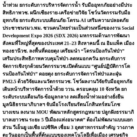
น้ำท่วม ยกระดับการบริหารจัดการน้ำ รับมืออุทกภัยอย่างมีประ
สิทธิภาพ
วช. ผนึกเชียงราย-เครือข่ายวิจัย โชว์นวัตกรรมรับมือ
อุทกภัย ยกระดับระบบเตือนภัย-โดรน-AI เสริมความปลอดภัย
ประชาชน
รมว.พม. ชวนคนไทยร่วมเป็นส่วนหนึ่งของงาน Social
Development Expo 2026 (SDX 2026) มหกรรมด้านการพัฒนา
สังคมที่ใหญ่ที่สุดของประเทศ 21–23 สิงหาคมนี้ ณ อิมแพ็ค เมือง
ทองธานี
วช. ลงพื้นที่ดอยตุง เตรียมนำ “โดรนป้องกันไฟป่า”
เสริมประสิทธิภาพควบคุมไฟป่า-ลดหมอกควัน ยกระดับการ
จัดการเชิงรุกด้วยนวัตกรรม
วช.เปิดต้นแบบ “ศูนย์ปฏิบัติการโด
รนป้องกันไฟป่า” ดอยตุง ยกระดับการจัดการไฟป่าและฝุ่น
PM2.5 ด้วยวิจัยและนวัตกรรม
วช. โชว์ผลงานวิจัยรับมืออุทกภัย
เดินหน้าบริหารจัดการน้ำด้วย ววน. ครอบคลุม 10 จังหวัด ยก
ระดับระบบเตือนภัย-ข้อมูลกลาง ลดเสี่ยงน้ำท่วมอย่างยั่งยืน
มูลนิธิธรรมาภิบาลฯ จับมือโรงเรียนรัตนโกสินทร์สมโภช
บางเขน ลงนาม MOU พัฒนาหลักสูตรกฎหมาย ปลูกฝังธรรมาภิ
บาลเยาวชน ระยะ 5 ปี
เมืองแห่งอนาคต” ต้องไม่พัฒนาแบบแยก
ส่วน วีเอ็นยู เอเชีย แปซิฟิค เชื่อม 3 อุตสาหกรรมสำคัญ วางภาค
ตะวันออกเป็นพื้นที่ต้นแบบของเทคโนโลยีเพื่อเมือง เศรษฐกิจ