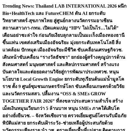
Skip
Trending News:
Thailand LAB INTERNATIONAL 2026 ผนึก
to
Bio+HealthTech และ FutureCHEM ดัน AI ยกระดับ
content
วิทยาศาสตร์-สุขภาพไทย สู่ศูนย์กลางนวัตกรรมอาเซียน
สถานเสาวภา-กทม. เปิดแคมเปญ “HPV ไม่เป็นไร…ไม่ได้”
เตือนอย่าชะล่าใจ ก่อนภัยเงียบลุกลามเป็นมะเร็ง
เมืองทองธานี
ขึ้นแท่น เขตส่งเสริมเมืองอัจฉริยะ มุ่งยกระดับเทคโนโลยี สิ่ง
แวดล้อม ปักหมุด เมืองอัจฉริยะมีชีวิต ขับเคลื่อนเศรษฐกิจ
วช.
เดินหน้าขับเคลื่อน “รางวัลธัชชา” ยกย่องผู้สร้างคุณูปการด้าน
สังคมศาสตร์ มนุษยศาสตร์ และศิลปกรรมศาสตร์ สร้างแรง
บันดาลใจและต่อยอดงานวิจัยสู่การพัฒนาประเทศ
วช. หนุน
นโยบาย Local Growth Engine ยกระดับทุเรียนต้นแม่น้ำมูลโค
ราช ตั้ง 9 ศูนย์ชุมชนเกษตรรักษ์โลก ขับเคลื่อนเกษตรด้วยวิจัย
และนวัตกรรม
สสว. ปลื้มงาน “OSS & SMEs GROW
TOGETHER FAIR 2026” ที่สงขลาประสบความสำเร็จ สร้าง
เม็ดเงินหมุนเวียนกว่า 5 ล้านบาท หนุน SMEs ภาคใต้เติบโต
อย่างยั่งยืน
วช. – จังหวัดเชียงราย ตรวจเยี่ยมศูนย์โดรนรับมือภัย
พิบัติแม่สาย ยกระดับเฝ้าระวัง–ช่วยเหลือผู้ประสบภัยด้วย
นวัตกรรม
เชียงราย นำ วช. ตรวจเยี่ยมพื้นที่แม่สาย ติดตามการ