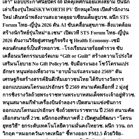
เล่า” มอบประกาศนียบัตร 60 มัคคุเทศก์น้อยแห่งสยาม ปั้นนัก
เล่าเรื่องรุ่นใหม่
SKYWORTH PV ปักหมุดไทย เปิดสำนักงาน
ใหม่ เดินหน้าพลังงานสะอาดลุยอาเซียนเต็มสูบ
วช. ผนึก STS
Forum ไทย–ญี่ปุ่น 2026 ดัน AI ขับเคลื่อนสุขภาพ–สิ่งแวดล้อม
สร้างนักวิทย์รุ่นใหม่
“อ.เชน” เปิดเวที STS Forum ไทย–ญี่ปุ่น
2026 ดันงานวิจัยสู่เศรษฐกิจจริง ชู Health Economy–เซมิ
คอนดักเตอร์เป็นหัวหอก
วช. –โรงเรียนนายร้อยตำรวจ ขับ
เคลื่อนนวัตกรรมบอร์ดเกม “Gift or Guilt” สร้างความโปร่งใส
เสริมนโยบาย No Gift Policy
วช. จับมือระนอง โชว์โดรนแปร
อักษร หนุนท่องเที่ยวงาน “อาบน้ำแร่แลระนอง 2569” ดัน
เศรษฐกิจสร้างสรรค์
ยินดี!ทีมเยาวชนไทย ได้รับรางวัลการ
ออกแบบแผนโดรนแปรอักษร ปี 2569 สนามคัดเลือกที่ 2 มุ่งสู่
การชิงรางวัลถ้วยพระราชทานพระบาทสมเด็จพระเจ้าอยู่หัว
วช.
หนุนสมาคมกีฬาเครื่องบินจำลองฯ เปิดสนามแข่งขันการ
ออกแบบโดรนแปรอักษร ชิงถ้วยพระราชทาน ปี 2569 สนามคัด
เลือกสนามที่ 2
วช. ผนึกกองทัพภาคที่ 2 เปิดศูนย์พัฒนา “โดรน
ยุทธวิธี” ยกระดับเทคโนโลยีความมั่นคงไทย
วช. ผนึก ววน. ถก
วิกฤต “หมอกควันภาคเหนือ” ชี้ทางออก PM2.5 ด้วยวิจัย–