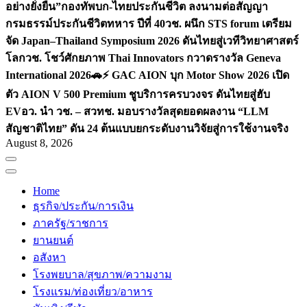
อย่างยั่งยืน”
กองทัพบก-ไทยประกันชีวิต ลงนามต่อสัญญา
กรมธรรม์ประกันชีวิตทหาร ปีที่ 40
วช. ผนึก STS forum เตรียม
จัด Japan–Thailand Symposium 2026 ดันไทยสู่เวทีวิทยาศาสตร์
โลก
วช. โชว์ศักยภาพ Thai Innovators กวาดรางวัล Geneva
International 2026
🚗⚡️ GAC AION บุก Motor Show 2026 เปิด
ตัว AION V 500 Premium ชูบริการครบวงจร ดันไทยสู่ฮับ
EV
อว. นำ วช. – สวทช. มอบรางวัลสุดยอดผลงาน “LLM
สัญชาติไทย” ดัน 24 ต้นแบบยกระดับงานวิจัยสู่การใช้งานจริง
August 8, 2026
Home
ธุรกิจ/ประกัน/การเงิน
ภาครัฐ/ราชการ
ยานยนต์
อสังหา
โรงพยบาล/สุขภาพ/ความงาม
โรงแรม/ท่องเที่ยว/อาหาร