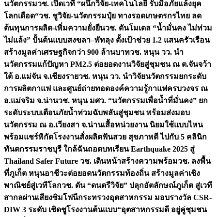
นวัตกรรม
วช. เปิดเวที “ผนึกวิจัย-เทคโนโลยี รับมือภัยแล้งยุค
โลกเดือด“
วช. ชูวิจัย-นวัตกรรมปุ๋ย ทางรอดเกษตรกรไทย ลด
ต้นทุนการผลิต-เพิ่มความยั่งยืน
วช. ดันโมเดล “น้ำมั่นคง ไม่ท่วม
ไม่แล้ง” ปั้นต้นแบบสงขลา–พัทลุง ตั้งเป้าช่วย 1.2 แสนครัวเรือน
สร้างมูลค่าเศรษฐกิจกว่า 900 ล้านบาท
วช. หนุน วว. นำ
นวัตกรรมแก้ปัญหา PM2.5 ต่อยอดงานวิจัยสู่ชุมชน ณ ต.จันจว้า
ใต้ อ.แม่จัน จ.เชียงราย
วช. หนุน วว. นำวิจัยนวัตกรรมยกระดับ
การผลิตกาแฟ และศูนย์ถ่ายทอดองค์ความรู้กาแฟครบวงจร ณ
อ.แม่จริม จ.น่าน
วช. หนุน มศว. “นวัตกรรมเพื่อน้ำที่มั่นคง” ยก
ระดับระบบเตือนภัยน้ำท่วมฉับพลันสู่ชุมชน พร้อมส่งมอบ
นวัตกรรม ณ อ.เวียงสา จ.น่าน
เสื้อหน่วยงาน นิยมใช้แบบไหน
พร้อมแชร์พิกัดโรงงานสั่งผลิต
ฟันสวย สุขภาพดี ไปกับ 5 คลินิก
ทันตกรรมราชบุรี ใกล้ฉัน
ถอดบทเรียน Earthquake 2025 สู่
Thailand Safer Future วช. เดินหน้าสร้างความพร้อม
วช. ลงพื้น
ที่ภูเก็ต หนุนอาชีวะต่อยอดนวัตกรรมท้องถิ่น สร้างมูลค่าเชิง
พาณิชย์สู่เวทีโลก
วช. ดัน “ดนตรีวิจัย” ปลุกอัตลักษณ์ภูเก็ต สู่เวที
สากลผ่านเสียงซิมโฟนี
กระทรวงอุตสาหกรรม มอบรางวัล CSR-
DIW 3 ระดับ เชิดชูโรงงานต้นแบบ“อุตสาหกรรมดี อยู่คู่ชุมชน