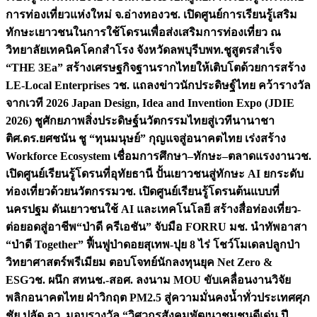
การท่องเที่ยวแห่งใหม่ จ.อ่างทอง
วช. เปิดศูนย์การเรียนรู้เสริม
ทักษะเยาวชนในการใช้โดรนเพื่อส่งเสริมการท่องเที่ยว ณ
วิทยาลัยเทคนิคโคกสำโรง จังหวัดลพบุรี
บพท.ชูสูตรสำเร็จ
“THE 3Ea” สร้างเศรษฐกิจฐานรากไทยให้เติบโตด้วยการสร้าง
LE-Local Enterprises
วช. แถลงข่าวนักประดิษฐ์ไทย คว้ารางวัล
จากเวที 2026 Japan Design, Idea and Invention Expo (JDIE
2026) ชูศักยภาพสิ่งประดิษฐ์นวัตกรรมไทยสู่เวทีนานาชา
ติ
ศ.ดร.ยศชนัน ชู “ทุนมนุษย์” กุญแจสู่อนาคตไทย เร่งสร้าง
Workforce Ecosystem เชื่อมการศึกษา–ทักษะ–ตลาดแรงงาน
วช.
เปิดศูนย์เรียนรู้โดรนที่อุทัยธานี ปั้นเยาวชนสู่ทักษะ AI ยกระดับ
ท่องเที่ยวด้วยนวัตกรรม
วช. เปิดศูนย์เรียนรู้โดรนต้นแบบที่
นครปฐม ดันเยาวชนใช้ AI และเทคโนโลยี สร้างสื่อท่องเที่ยว-
ต่อยอดสู่อาชีพ
“ป่าดี ครีเอชัน” จับมือ FORRU มช. นำทัพอาสา
“ป่าดี Together” ฟื้นฟูป่าดอยสุเทพ-ปุย 8 ไร่ โชว์โมเดลปลูกป่า
วิทยาศาสตร์พรีเมียม ตอบโจทย์นักลงทุนยุค Net Zero &
ESG
วช. ผนึก สทนช.-สอศ. ลงนาม MOU ขับเคลื่อนงานวิจัย
พลิกอนาคตไทย ฝ่าวิกฤต PM2.5 สู่ความมั่นคงน้ำทั่วประเทศ
ศุภ
ชัย ปลัด อว. มอบรางวัล “วิศวกรสังคมพัฒนาชุมชนดีเด่น ปี