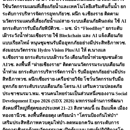
ใช้นวัตกรรมแผนที่เสี่ยงภัยน้ำและเทคโนโลยีเสริมคันกั้นน้ำ ยก
ระดับการบริหารจัดการอุทกภัย
วช. ผนึก จ.เชียงราย ติดตาม
นวัตกรรมแผนที่เสี่ยงภัยน้ำแม่สาย-ระบบเตือนภัยดินถล่ม ใช้ AI
ยกระดับการรับมือภัยพิบัติ
วช. – มช. นำ “FloodBoy” ยกระดับ
เฝ้าระวังน้ำท่วมเชียงราย ใช้ Blockchain และ AI แจ้งเตือนภัย
แบบเรียลไทม์ หนุนชุมชนรับมืออุทกภัยอย่างมีประสิทธิภาพ
วช.
ส่งมอบนวัตกรรม Hydro Vision Plus/AI ให้ ต.นางแล
จ.เชียงราย ยกระดับระบบเฝ้าระวัง-เตือนภัยน้ำท่วมชุมชนด้วย
AI
วช. ลงพื้นที่ “ฝายเชียงราย” ติดตามนวัตกรรมระบบเตือนภัย
น้ำท่วม ยกระดับการบริหารจัดการน้ำ รับมืออุทกภัยอย่างมีประ
สิทธิภาพ
วช. ผนึกเชียงราย-เครือข่ายวิจัย โชว์นวัตกรรมรับมือ
อุทกภัย ยกระดับระบบเตือนภัย-โดรน-AI เสริมความปลอดภัย
ประชาชน
รมว.พม. ชวนคนไทยร่วมเป็นส่วนหนึ่งของงาน Social
Development Expo 2026 (SDX 2026) มหกรรมด้านการพัฒนา
สังคมที่ใหญ่ที่สุดของประเทศ 21–23 สิงหาคมนี้ ณ อิมแพ็ค เมือง
ทองธานี
วช. ลงพื้นที่ดอยตุง เตรียมนำ “โดรนป้องกันไฟป่า”
เสริมประสิทธิภาพควบคุมไฟป่า-ลดหมอกควัน ยกระดับการ
จัดการเชิงรุกด้วยนวัตกรรม
วช.เปิดต้นแบบ “ศูนย์ปฏิบัติการโด