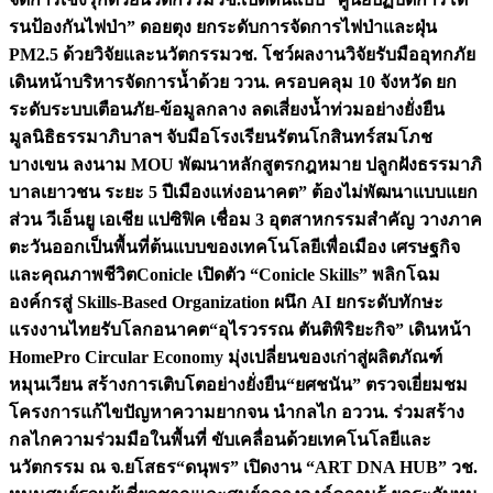
รนป้องกันไฟป่า” ดอยตุง ยกระดับการจัดการไฟป่าและฝุ่น
PM2.5 ด้วยวิจัยและนวัตกรรม
วช. โชว์ผลงานวิจัยรับมืออุทกภัย
เดินหน้าบริหารจัดการน้ำด้วย ววน. ครอบคลุม 10 จังหวัด ยก
ระดับระบบเตือนภัย-ข้อมูลกลาง ลดเสี่ยงน้ำท่วมอย่างยั่งยืน
มูลนิธิธรรมาภิบาลฯ จับมือโรงเรียนรัตนโกสินทร์สมโภช
บางเขน ลงนาม MOU พัฒนาหลักสูตรกฎหมาย ปลูกฝังธรรมาภิ
บาลเยาวชน ระยะ 5 ปี
เมืองแห่งอนาคต” ต้องไม่พัฒนาแบบแยก
ส่วน วีเอ็นยู เอเชีย แปซิฟิค เชื่อม 3 อุตสาหกรรมสำคัญ วางภาค
ตะวันออกเป็นพื้นที่ต้นแบบของเทคโนโลยีเพื่อเมือง เศรษฐกิจ
และคุณภาพชีวิต
Conicle เปิดตัว “Conicle Skills” พลิกโฉม
องค์กรสู่ Skills-Based Organization ผนึก AI ยกระดับทักษะ
แรงงานไทยรับโลกอนาคต
“อุไรวรรณ ตันติพิริยะกิจ” เดินหน้า
HomePro Circular Economy มุ่งเปลี่ยนของเก่าสู่ผลิตภัณฑ์
หมุนเวียน สร้างการเติบโตอย่างยั่งยืน
“ยศชนัน” ตรวจเยี่ยมชม
โครงการแก้ไขปัญหาความยากจน นำกลไก อววน. ร่วมสร้าง
กลไกความร่วมมือในพื้นที่ ขับเคลื่อนด้วยเทคโนโลยีและ
นวัตกรรม ณ จ.ยโสธร
“ดนุพร” เปิดงาน “ART DNA HUB” วช.