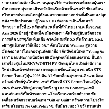
ปกครองส่วนท้องถิ่น
วช. หนุนทุนวิจัย “นวัตกรรมห้องลดฝุ่นแรง
ดันบวกควบคู่ระบบเฝ้าระวังอัจฉริยะด้วยเซ็นเซอร์” ขับเคลื่อน
เป้าหมายประเทศไทยสู่สังคมอากาศสะอาดอย่างยั่งยืน
สสส.ปลุก
พลัง “ขยับประเทศ” สู้โรค NCDs จัดงาน “เดิน-วิ่งสมาธิ
วิสาขะ” ครั้งที่ 25 พร้อมกัน 70 พื้นที่ทั่วไทย 31 พ.ค.นี้
ProPak
Asia 2026 ย้ายสู่ “อิมแพ็ค เมืองทองฯ” ดันไทยสู่ฮับนวัตกรรม
การผลิต-บรรจุภัณฑ์เอเชีย คาดเงินสะพัด 5.5 พันล้าน
อว. Kick
off “ศูนย์เกษตรวิถีเมือง วช.” ดันนโยบาย Wellness สู่ความ
มั่นคงอาหารไทย
กองทุนพัฒนาสื่อฯ จัดปัจฉิมนิเทศ “Young จะ
เล่า” มอบประกาศนียบัตร 60 มัคคุเทศก์น้อยแห่งสยาม ปั้นนัก
เล่าเรื่องรุ่นใหม่
SKYWORTH PV ปักหมุดไทย เปิดสำนักงาน
ใหม่ เดินหน้าพลังงานสะอาดลุยอาเซียนเต็มสูบ
วช. ผนึก STS
Forum ไทย–ญี่ปุ่น 2026 ดัน AI ขับเคลื่อนสุขภาพ–สิ่งแวดล้อม
สร้างนักวิทย์รุ่นใหม่
“อ.เชน” เปิดเวที STS Forum ไทย–ญี่ปุ่น
2026 ดันงานวิจัยสู่เศรษฐกิจจริง ชู Health Economy–เซมิ
คอนดักเตอร์เป็นหัวหอก
วช. –โรงเรียนนายร้อยตำรวจ ขับ
เคลื่อนนวัตกรรมบอร์ดเกม “Gift or Guilt” สร้างความโปร่งใส
เสริมนโยบาย No Gift Policy
วช. จับมือระนอง โชว์โดรนแปร