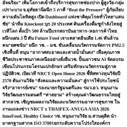
อัจฉริยะ” เพิ่มโอกาสเข้าถึงบริการสุขภาพช่องปาก ผู้สูงวัย-กลุ่ม
เปราะบาง จ.อุทัยธานี
ผนึก 5 ภาคี “Beat the Pressure” สู้ภัยเงียบ
ความดันโลหิตสูง เปิด Dashboard แห่งชาติคุมโรคทั่วไทย
“แสน
ชัย” นำทีม Knockout บุก 20 ประเทศ ดันเครื่องดื่มชูกำลังไทยสู่
เวทีโลก ตั้งเป้า 500 ล้านปีแรก
สถาบันอาหาร–หอการค้าไทย
ผนึกแผน 3 ปี ดัน Future Food เจาะตลาดอินเดีย 1.46 พันล้าน
คน
“ยศชนัน” ผนึก วช. – มช. ขับเคลื่อนนวัตกรรมจัดการ PM2.5
เชิงพื้นที่ หนุน “อากาศสะอาดและสายน้ำมั่นคง” เพื่อคุณภาพ
ชีวิตประชาชนภาคเหนืออย่างยั่งยืน
วช. ปั้นเยาวชน AI จัดอบรม
เขียนโปรแกรมโดรนแปรอักษร เสริมทักษะนวัตกรรมสู่ภาค
ปฏิบัติ
วช. เปิดเวที NRCT Open House 2026 ชี้ทิศทางทุนวิจัยปี
2570 ดันงานวิจัย “สังคมและความมั่นคง” สู่การใช้ประโยชน์
จริง
“อาจารย์เชน” รองนายกรัฐมนตรีและ รมว.อว. หนุนงาน
วิจัยวัฒนธรรมดนตรี “ท่าสยาม” สร้างคุณค่าวัฒนธรรมไทยสู่
สากล
วช. เชิญชมผลงานวิจัยและนวัตกรรมอาหารสุขภาพ ใน
งานแถลงข่าว NRCT x THAIFEX-ANUGA ASIA 2026
InnoFood, Healthy Choice
วช. หนุนงานวิจัย ม.สวนดุสิต นำ
มาตรฐานสากล ISO 37001ยกระดับความโปร่งใสองค์กร