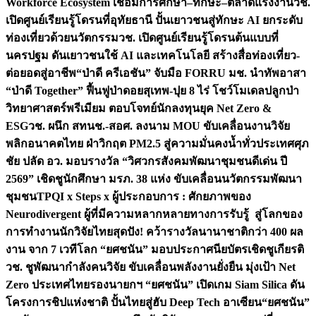
Workforce Ecosystem เชื่อมการศึกษา–ทักษะ–ตลาดแรงงาน
วช.
เปิดศูนย์เรียนรู้โดรนที่อุทัยธานี ปั้นเยาวชนสู่ทักษะ AI ยกระดับ
ท่องเที่ยวด้วยนวัตกรรม
วช. เปิดศูนย์เรียนรู้โดรนต้นแบบที่
นครปฐม ดันเยาวชนใช้ AI และเทคโนโลยี สร้างสื่อท่องเที่ยว-
ต่อยอดสู่อาชีพ
“ป่าดี ครีเอชัน” จับมือ FORRU มช. นำทัพอาสา
“ป่าดี Together” ฟื้นฟูป่าดอยสุเทพ-ปุย 8 ไร่ โชว์โมเดลปลูกป่า
วิทยาศาสตร์พรีเมียม ตอบโจทย์นักลงทุนยุค Net Zero &
ESG
วช. ผนึก สทนช.-สอศ. ลงนาม MOU ขับเคลื่อนงานวิจัย
พลิกอนาคตไทย ฝ่าวิกฤต PM2.5 สู่ความมั่นคงน้ำทั่วประเทศ
ศุภ
ชัย ปลัด อว. มอบรางวัล “วิศวกรสังคมพัฒนาชุมชนดีเด่น ปี
2569” เชิดชูนักศึกษา มรภ. 38 แห่ง ขับเคลื่อนนวัตกรรมพัฒนา
ชุมชน
TPQI x Steps x ผู้ประกอบการ : ศักยภาพของ
Neurodivergent ผู้ที่มีความหลากหลายทางการรับรู้ สู่โลกของ
การทำงาน
นักวิจัยไทยสุดปัง! คว้ารางวัลนานาชาติกว่า 400 ผล
งาน จาก 7 เวทีโลก “ยศชนัน” มอบประกาศนียบัตรเชิดชูเกียรติ
วช. ชูพัฒนากำลังคนวิจัย ขับเคลื่อนพลังงานยั่งยืน มุ่งเป้า Net
Zero ประเทศไทย
รองนายกฯ “ยศชนัน” เปิดเกม Siam Silica ดัน
โครงการชิปแห่งชาติ ปั้นไทยสู่ฮับ Deep Tech อาเซียน
“ยศชนัน”