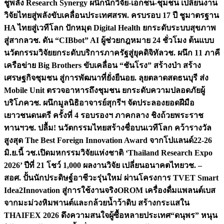
ชูพลัง Research Synergy ผนึกนักวิจัย-เอกชน-ชุมชน เปลี่ยนงาน
วิจัยไทยสู่พลังขับเคลื่อนประเทศ
สรพ. ครบรอบ 17 ปี ชูมาตรฐาน
HA ไทยสู่เวทีโลก ปักหมุด Digital Health ยกระดับระบบสุขภาพ
สู่สากล
วช. ดัน “CIBbot” AI ผู้ช่วยกฎหมาย 24 ชั่วโมง ต้นแบบ
นวัตกรรมวิจัยยกระดับบริการภาครัฐสู่ยุคดิจิทัล
วช. ผนึก 11 ภาคี
เครือข่าย Big Brothers ขับเคลื่อน “ชันโรง” สร้างป่า สร้าง
เศรษฐกิจชุมชน สู่การพัฒนาที่ยั่งยืน
อย. ลุยตลาดสดธนบุรี ส่ง
Mobile Unit ตรวจอาหารถึงชุมชน ยกระดับความปลอดภัยผู้
บริโภค
วช. ผนึกมูลนิธิอาจารย์สุกรีฯ จัดประลองยอดฝีมือ
เยาวชนดนตรี ครั้งที่ 4 รอบรองฯ ภาคกลาง ชิงถ้วยพระราช
ทานฯ
วช. ปลื้ม! นวัตกรรมไทยสร้างชื่อบนเวทีโลก คว้ารางวัล
สูงสุด The Best Foreign Innovation Award จากโปแลนด์
22-26
มิ.ย.นี้ วช.เปิดมหกรรมวิจัยแห่งชาติ ‘Thailand Research Expo
2026’ ปีที่ 21 โชว์ 1,000 ผลงานวิจัย เปลี่ยนอนาคตไทย
วช. –
สอศ. ปั้นนักประดิษฐ์อาชีวะรุ่นใหม่ ผ่านโครงการ TVET Smart
Idea2Innovation สู่การใช้งานจริง
OROM เครื่องดื่มแพลนต์เบส
จากมะม่วงหิมพานต์และกล้วยน้ำว้าดิบ สร้างกระแสใน
THAIFEX 2026 ดึงความสนใจผู้ซื้อหลายประเทศ
“ดนุพร” หนุน