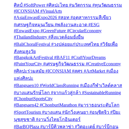
ศิลป์ #SoftPower #ศิลปะไทย #นวัตกรรม #ทุนวัฒนธรรม
#ICONSIAM #VisualArts
#AsiaEnwastExpo2026 #สอท #อุตสาหกรรมสีเขียว
#เศรษฐกิจหมุนเวียน #พลังงานสะอาด #ESG
#EnwastExpo #GreenFuture #CircularEconomy
#ThailandIndustry #สิ่งแวดล้อมยั่งยืน
#BaliChoralFestival #วงปล่อยแก่ประเทศไทย #วิจัยเพื่อ
สังคมสูงวัย
#BangkokArtFestival #BAF11 #CraftYourDreams
#PaintYourCity #เศรษฐกิจวัฒนธรรม #CreativeEconomy
#ศิลปะร่วมสมัย #ICONSIAM #สศร #ArtMarket #เมือง
แห่งศิลปะ
#Bangsaen10 #WorldClassRunning #เมืองกีฬาเวิลด์คลาส
#บางแสนรักษ์โลก #จากแก้วสู่กล้า #SustainableRunning
#ChonburiSportsCity
#Bangsaen42 #ChonburiMarathon #มาราธอนระดับโลก
#SportTourism #บางแสน #นักวิ่งเคนยา #อนุชิตจิว #ปิยะ
นุชสุขชาติ #งานวิ่งไทยโกอินเตอร์
#BarBQPlaza #บาร์บีคิวพลาซ่า #วิตอะเดย์ #บาร์บีกอน