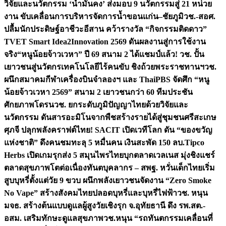
วิจัยและนวัตกรรม ‘น้ำมั่นคง’ ส่งมอบ 9 นวัตกรรมสู่ 21 หน่วย
งาน ขับเคลื่อนการบริหารจัดการน้ำขอนแก่น–ชัยภูมิ
วช.-สอศ.
ปลื้มนักประดิษฐ์อาชีวะอีสาน คว้ารางวัล “กิจกรรมติดดาว”
TVET Smart Idea2Innovation 2569 ดันผลงานสู่การใช้งาน
จริง
“หนูน้อยจ้าวเวหา” ปี 69 สนาม 2 ได้แชมป์แล้ว! วช. ปั้น
เยาวชนสู่นวัตกรเทคโนโลยีไร้คนขับ ชิงถ้วยพระราชทานฯ
วช.
ผนึกสมาคมกีฬาเครื่องบินจำลองฯ และ ThaiPBS จัดศึก “หนู
น้อยจ้าวเวหา 2569” สนาม 2 เยาวชนกว่า 60 ทีมประชัน
ศักยภาพโดรน
วช. ยกระดับภูมิปัญญาไทยด้วยวิจัยและ
นวัตกรรม ดันสารอะมิโนจากพืชสร้างรายได้สู่ชุมชนศรีสะเกษ
ศุภจี ปลุกพลังคราฟต์ไทย! SACIT เปิดเวทีโลก ดัน “ของขวัญ
แห่งชาติ” ดึงคนชมทะลุ 5 หมื่นคน เงินสะพัด 150 ลบ.
Tipco
Herbs เปิดเกมรุกส่ง 5 สมุนไพรไทยบุกตลาดเวลเนส มุ่งชิงแชร์
ตลาดสุขภาพโตต่อเนื่อง
ทันตบุคลากร – สพฐ. หวั่นเด็กไทยเริ่ม
สูบบุหรี่ตั้งแต่วัย 9 ขวบ ผนึกพลังเยาวชนจัดงาน “Zero Smoke
No Vape” สร้างสังคมไทยปลอดบุหรี่และบุหรี่ไฟฟ้า
วช. หนุน
มจธ. สร้างต้นแบบดูแลผู้สูงวัยเชิงรุก จ.อุทัยธานี ดึง รพ.สต.-
อสม. เสริมทักษะดูแลสุขภาพ
วช.หนุน “รถทันตกรรมเคลื่อนที่