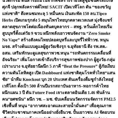
นวัตกรรม ดันสารอะมิโนจากพืชสร้างรายได้สู่ชุมชนศรีสะเกษ
ศุภจี ปลุกพลังคราฟต์ไทย! SACIT เปิดเวทีโลก ดัน “ของขวัญ
แห่งชาติ” ดึงคนชมทะลุ 5 หมื่นคน เงินสะพัด 150 ลบ.
Tipco
Herbs เปิดเกมรุกส่ง 5 สมุนไพรไทยบุกตลาดเวลเนส มุ่งชิงแชร์
ตลาดสุขภาพโตต่อเนื่อง
ทันตบุคลากร – สพฐ. หวั่นเด็กไทยเริ่ม
สูบบุหรี่ตั้งแต่วัย 9 ขวบ ผนึกพลังเยาวชนจัดงาน “Zero Smoke
No Vape” สร้างสังคมไทยปลอดบุหรี่และบุหรี่ไฟฟ้า
วช. หนุน
มจธ. สร้างต้นแบบดูแลผู้สูงวัยเชิงรุก จ.อุทัยธานี ดึง รพ.สต.-
อสม. เสริมทักษะดูแลสุขภาพ
วช.หนุน “รถทันตกรรมเคลื่อนที่
อัจฉริยะ” เพิ่มโอกาสเข้าถึงบริการสุขภาพช่องปาก ผู้สูงวัย-กลุ่ม
เปราะบาง จ.อุทัยธานี
ผนึก 5 ภาคี “Beat the Pressure” สู้ภัยเงียบ
ความดันโลหิตสูง เปิด Dashboard แห่งชาติคุมโรคทั่วไทย
“แสน
ชัย” นำทีม Knockout บุก 20 ประเทศ ดันเครื่องดื่มชูกำลังไทยสู่
เวทีโลก ตั้งเป้า 500 ล้านปีแรก
สถาบันอาหาร–หอการค้าไทย
ผนึกแผน 3 ปี ดัน Future Food เจาะตลาดอินเดีย 1.46 พันล้าน
คน
“ยศชนัน” ผนึก วช. – มช. ขับเคลื่อนนวัตกรรมจัดการ PM2.5
เชิงพื้นที่ หนุน “อากาศสะอาดและสายน้ำมั่นคง” เพื่อคุณภาพ
ชีวิตประชาชนภาคเหนืออย่างยั่งยืน
วช. ปั้นเยาวชน AI จัดอบรม