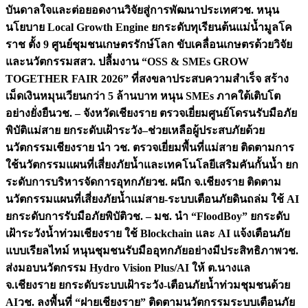
บันดาลใจและต่อยอดงานวิจัยสู่การพัฒนาประเทศ
วช. หนุน
นโยบาย Local Growth Engine ยกระดับทุเรียนต้นแม่น้ำมูลโค
ราช ตั้ง 9 ศูนย์ชุมชนเกษตรรักษ์โลก ขับเคลื่อนเกษตรด้วยวิจัย
และนวัตกรรม
สสว. ปลื้มงาน “OSS & SMEs GROW
TOGETHER FAIR 2026” ที่สงขลาประสบความสำเร็จ สร้าง
เม็ดเงินหมุนเวียนกว่า 5 ล้านบาท หนุน SMEs ภาคใต้เติบโต
อย่างยั่งยืน
วช. – จังหวัดเชียงราย ตรวจเยี่ยมศูนย์โดรนรับมือภัย
พิบัติแม่สาย ยกระดับเฝ้าระวัง–ช่วยเหลือผู้ประสบภัยด้วย
นวัตกรรม
เชียงราย นำ วช. ตรวจเยี่ยมพื้นที่แม่สาย ติดตามการ
ใช้นวัตกรรมแผนที่เสี่ยงภัยน้ำและเทคโนโลยีเสริมคันกั้นน้ำ ยก
ระดับการบริหารจัดการอุทกภัย
วช. ผนึก จ.เชียงราย ติดตาม
นวัตกรรมแผนที่เสี่ยงภัยน้ำแม่สาย-ระบบเตือนภัยดินถล่ม ใช้ AI
ยกระดับการรับมือภัยพิบัติ
วช. – มช. นำ “FloodBoy” ยกระดับ
เฝ้าระวังน้ำท่วมเชียงราย ใช้ Blockchain และ AI แจ้งเตือนภัย
แบบเรียลไทม์ หนุนชุมชนรับมืออุทกภัยอย่างมีประสิทธิภาพ
วช.
ส่งมอบนวัตกรรม Hydro Vision Plus/AI ให้ ต.นางแล
จ.เชียงราย ยกระดับระบบเฝ้าระวัง-เตือนภัยน้ำท่วมชุมชนด้วย
AI
วช. ลงพื้นที่ “ฝายเชียงราย” ติดตามนวัตกรรมระบบเตือนภัย