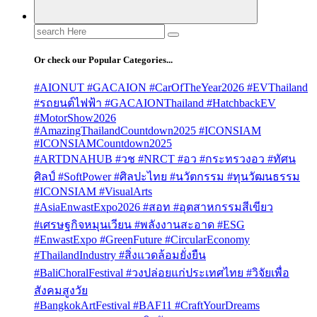
Search
for:
Or check our Popular Categories...
#AIONUT #GACAION #CarOfTheYear2026 #EVThailand
#รถยนต์ไฟฟ้า #GACAIONThailand #HatchbackEV
#MotorShow2026
#AmazingThailandCountdown2025 #ICONSIAM
#ICONSIAMCountdown2025
#ARTDNAHUB #วช #NRCT #อว #กระทรวงอว #ทัศน
ศิลป์ #SoftPower #ศิลปะไทย #นวัตกรรม #ทุนวัฒนธรรม
#ICONSIAM #VisualArts
#AsiaEnwastExpo2026 #สอท #อุตสาหกรรมสีเขียว
#เศรษฐกิจหมุนเวียน #พลังงานสะอาด #ESG
#EnwastExpo #GreenFuture #CircularEconomy
#ThailandIndustry #สิ่งแวดล้อมยั่งยืน
#BaliChoralFestival #วงปล่อยแก่ประเทศไทย #วิจัยเพื่อ
สังคมสูงวัย
#BangkokArtFestival #BAF11 #CraftYourDreams