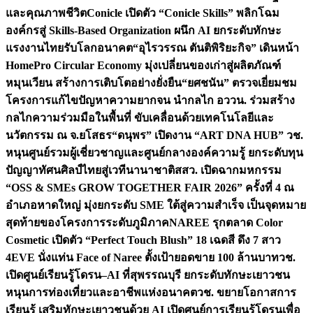
และคุณภาพชีวิต
Conicle เปิดตัว “Conicle Skills” พลิกโฉม
องค์กรสู่ Skills-Based Organization ผนึก AI ยกระดับทักษะ
แรงงานไทยรับโลกอนาคต
“อุไรวรรณ ตันติพิริยะกิจ” เดินหน้า
HomePro Circular Economy มุ่งเปลี่ยนของเก่าสู่ผลิตภัณฑ์
หมุนเวียน สร้างการเติบโตอย่างยั่งยืน
“ยศชนัน” ตรวจเยี่ยมชม
โครงการแก้ไขปัญหาความยากจน นำกลไก อววน. ร่วมสร้าง
กลไกความร่วมมือในพื้นที่ ขับเคลื่อนด้วยเทคโนโลยีและ
นวัตกรรม ณ จ.ยโสธร
“ดนุพร” เปิดงาน “ART DNA HUB” วช.
หนุนศูนย์รวมผู้เชี่ยวชาญและศูนย์กลางองค์ความรู้ ยกระดับทุน
ปัญญาทัศนศิลป์ไทยสู่เวทีนานาชาติ
สสว. เปิดฉากมหกรรม
“OSS & SMEs GROW TOGETHER FAIR 2026” ครั้งที่ 4 ณ
อำเภอหาดใหญ่ มุ่งยกระดับ SME ใต้สู่ความสำเร็จ เป็นจุดหมาย
สุดท้ายของโครงการระดับภูมิภาค
NAREE รุกตลาด Color
Cosmetic เปิดตัว “Perfect Touch Blush” 18 เฉดสี ดึง 7 สาว
4EVE นั่งแท่น Face of Naree ตั้งเป้ายอดขาย 100 ล้านบาท
วช.
เปิดศูนย์เรียนรู้โดรน–AI ที่สุพรรณบุรี ยกระดับทักษะเยาวชน
หนุนการท่องเที่ยวและอาชีพแห่งอนาคต
วช. ขยายโอกาสการ
เรียนรู้ เสริมทักษะเยาวชนด้วย AI เปิดศูนย์การเรียนรู้โดรนเพื่อ