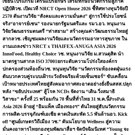
เขียนโปรแกรมโดรนแปรอักษร เสริมทักษะนวัตกรรมสู่ภาค
ปฏิบัติ
วช. เปิดเวที NRCT Open House 2026 ชี้ทิศทางทุนวิจัยปี
2570 ดันงานวิจัย “สังคมและความมั่นคง” สู่การใช้ประโยชน์
จริง
“อาจารย์เชน” รองนายกรัฐมนตรีและ รมว.อว. หนุนงาน
วิจัยวัฒนธรรมดนตรี “ท่าสยาม” สร้างคุณค่าวัฒนธรรมไทยสู่
สากล
วช. เชิญชมผลงานวิจัยและนวัตกรรมอาหารสุขภาพ ใน
งานแถลงข่าว NRCT x THAIFEX-ANUGA ASIA 2026
InnoFood, Healthy Choice
วช. หนุนงานวิจัย ม.สวนดุสิต นำ
มาตรฐานสากล ISO 37001ยกระดับความโปร่งใสองค์กร
ปกครองส่วนท้องถิ่น
วช. หนุนทุนวิจัย “นวัตกรรมห้องลดฝุ่นแรง
ดันบวกควบคู่ระบบเฝ้าระวังอัจฉริยะด้วยเซ็นเซอร์” ขับเคลื่อน
เป้าหมายประเทศไทยสู่สังคมอากาศสะอาดอย่างยั่งยืน
สสส.ปลุก
พลัง “ขยับประเทศ” สู้โรค NCDs จัดงาน “เดิน-วิ่งสมาธิ
วิสาขะ” ครั้งที่ 25 พร้อมกัน 70 พื้นที่ทั่วไทย 31 พ.ค.นี้
ProPak
Asia 2026 ย้ายสู่ “อิมแพ็ค เมืองทองฯ” ดันไทยสู่ฮับนวัตกรรม
การผลิต-บรรจุภัณฑ์เอเชีย คาดเงินสะพัด 5.5 พันล้าน
อว. Kick
off “ศูนย์เกษตรวิถีเมือง วช.” ดันนโยบาย Wellness สู่ความ
มั่นคงอาหารไทย
กองทุนพัฒนาสื่อฯ จัดปัจฉิมนิเทศ “Young จะ