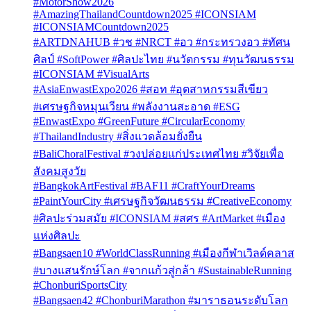
#MotorShow2026
#AmazingThailandCountdown2025 #ICONSIAM
#ICONSIAMCountdown2025
#ARTDNAHUB #วช #NRCT #อว #กระทรวงอว #ทัศน
ศิลป์ #SoftPower #ศิลปะไทย #นวัตกรรม #ทุนวัฒนธรรม
#ICONSIAM #VisualArts
#AsiaEnwastExpo2026 #สอท #อุตสาหกรรมสีเขียว
#เศรษฐกิจหมุนเวียน #พลังงานสะอาด #ESG
#EnwastExpo #GreenFuture #CircularEconomy
#ThailandIndustry #สิ่งแวดล้อมยั่งยืน
#BaliChoralFestival #วงปล่อยแก่ประเทศไทย #วิจัยเพื่อ
สังคมสูงวัย
#BangkokArtFestival #BAF11 #CraftYourDreams
#PaintYourCity #เศรษฐกิจวัฒนธรรม #CreativeEconomy
#ศิลปะร่วมสมัย #ICONSIAM #สศร #ArtMarket #เมือง
แห่งศิลปะ
#Bangsaen10 #WorldClassRunning #เมืองกีฬาเวิลด์คลาส
#บางแสนรักษ์โลก #จากแก้วสู่กล้า #SustainableRunning
#ChonburiSportsCity
#Bangsaen42 #ChonburiMarathon #มาราธอนระดับโลก