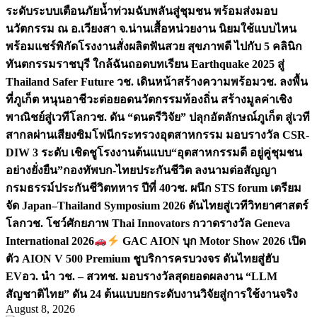
ระดับระบบเตือนภัยน้ำท่วมฉับพลันสู่ชุมชน พร้อมส่งมอบ
นวัตกรรม ณ อ.เวียงสา จ.น่าน
เสื้อหน่วยงาน นิยมใช้แบบไหน
พร้อมแชร์พิกัดโรงงานสั่งผลิต
ฟันสวย สุขภาพดี ไปกับ 5 คลินิก
ทันตกรรมราชบุรี ใกล้ฉัน
ถอดบทเรียน Earthquake 2025 สู่
Thailand Safer Future วช. เดินหน้าสร้างความพร้อม
วช. ลงพื้น
ที่ภูเก็ต หนุนอาชีวะต่อยอดนวัตกรรมท้องถิ่น สร้างมูลค่าเชิง
พาณิชย์สู่เวทีโลก
วช. ดัน “ดนตรีวิจัย” ปลุกอัตลักษณ์ภูเก็ต สู่เวที
สากลผ่านเสียงซิมโฟนี
กระทรวงอุตสาหกรรม มอบรางวัล CSR-
DIW 3 ระดับ เชิดชูโรงงานต้นแบบ“อุตสาหกรรมดี อยู่คู่ชุมชน
อย่างยั่งยืน”
กองทัพบก-ไทยประกันชีวิต ลงนามต่อสัญญา
กรมธรรม์ประกันชีวิตทหาร ปีที่ 40
วช. ผนึก STS forum เตรียม
จัด Japan–Thailand Symposium 2026 ดันไทยสู่เวทีวิทยาศาสตร์
โลก
วช. โชว์ศักยภาพ Thai Innovators กวาดรางวัล Geneva
International 2026
GAC AION บุก Motor Show 2026 เปิด
ตัว AION V 500 Premium ชูบริการครบวงจร ดันไทยสู่ฮับ
EV
อว. นำ วช. – สวทช. มอบรางวัลสุดยอดผลงาน “LLM
สัญชาติไทย” ดัน 24 ต้นแบบยกระดับงานวิจัยสู่การใช้งานจริง
August 8, 2026