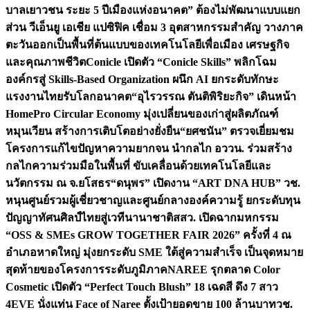
บาลเยาวชน ระยะ 5 ปี
เมืองแห่งอนาคต” ต้องไม่พัฒนาแบบแยก
ส่วน วีเอ็นยู เอเชีย แปซิฟิค เชื่อม 3 อุตสาหกรรมสำคัญ วางภาค
ตะวันออกเป็นพื้นที่ต้นแบบของเทคโนโลยีเพื่อเมือง เศรษฐกิจ
และคุณภาพชีวิต
Conicle เปิดตัว “Conicle Skills” พลิกโฉม
องค์กรสู่ Skills-Based Organization ผนึก AI ยกระดับทักษะ
แรงงานไทยรับโลกอนาคต
“อุไรวรรณ ตันติพิริยะกิจ” เดินหน้า
HomePro Circular Economy มุ่งเปลี่ยนของเก่าสู่ผลิตภัณฑ์
หมุนเวียน สร้างการเติบโตอย่างยั่งยืน
“ยศชนัน” ตรวจเยี่ยมชม
โครงการแก้ไขปัญหาความยากจน นำกลไก อววน. ร่วมสร้าง
กลไกความร่วมมือในพื้นที่ ขับเคลื่อนด้วยเทคโนโลยีและ
นวัตกรรม ณ จ.ยโสธร
“ดนุพร” เปิดงาน “ART DNA HUB” วช.
หนุนศูนย์รวมผู้เชี่ยวชาญและศูนย์กลางองค์ความรู้ ยกระดับทุน
ปัญญาทัศนศิลป์ไทยสู่เวทีนานาชาติ
สสว. เปิดฉากมหกรรม
“OSS & SMEs GROW TOGETHER FAIR 2026” ครั้งที่ 4 ณ
อำเภอหาดใหญ่ มุ่งยกระดับ SME ใต้สู่ความสำเร็จ เป็นจุดหมาย
สุดท้ายของโครงการระดับภูมิภาค
NAREE รุกตลาด Color
Cosmetic เปิดตัว “Perfect Touch Blush” 18 เฉดสี ดึง 7 สาว
4EVE นั่งแท่น Face of Naree ตั้งเป้ายอดขาย 100 ล้านบาท
วช.