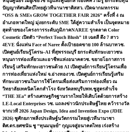
หนุนศูนย์รวมผู้เชี่ยวชาญและศูนย์กลางองค์ความรู้ ยกระดับทุน
ปัญญาทัศนศิลป์ไทยสู่เวทีนานาชาติ
สสว. เปิดฉากมหกรรม
“OSS & SMEs GROW TOGETHER FAIR 2026” ครั้งที่ 4 ณ
อำเภอหาดใหญ่ มุ่งยกระดับ SME ใต้สู่ความสำเร็จ เป็นจุดหมาย
สุดท้ายของโครงการระดับภูมิภาค
NAREE รุกตลาด Color
Cosmetic เปิดตัว “Perfect Touch Blush” 18 เฉดสี ดึง 7 สาว
4EVE นั่งแท่น Face of Naree ตั้งเป้ายอดขาย 100 ล้านบาท
วช.
เปิดศูนย์เรียนรู้โดรน–AI ที่สุพรรณบุรี ยกระดับทักษะเยาวชน
หนุนการท่องเที่ยวและอาชีพแห่งอนาคต
วช. ขยายโอกาสการ
เรียนรู้ เสริมทักษะเยาวชนด้วย AI เปิดศูนย์การเรียนรู้โดรนเพื่อ
การท่องเที่ยวแห่งใหม่ จ.อ่างทอง
วช. เปิดศูนย์การเรียนรู้เสริม
ทักษะเยาวชนในการใช้โดรนเพื่อส่งเสริมการท่องเที่ยว ณ
วิทยาลัยเทคนิคโคกสำโรง จังหวัดลพบุรี
บพท.ชูสูตรสำเร็จ
“THE 3Ea” สร้างเศรษฐกิจฐานรากไทยให้เติบโตด้วยการสร้าง
LE-Local Enterprises
วช. แถลงข่าวนักประดิษฐ์ไทย คว้ารางวัล
จากเวที 2026 Japan Design, Idea and Invention Expo (JDIE
2026) ชูศักยภาพสิ่งประดิษฐ์นวัตกรรมไทยสู่เวทีนานาชา
ติ
ศ.ดร.ยศชนัน ชู “ทุนมนุษย์” กุญแจสู่อนาคตไทย เร่งสร้าง