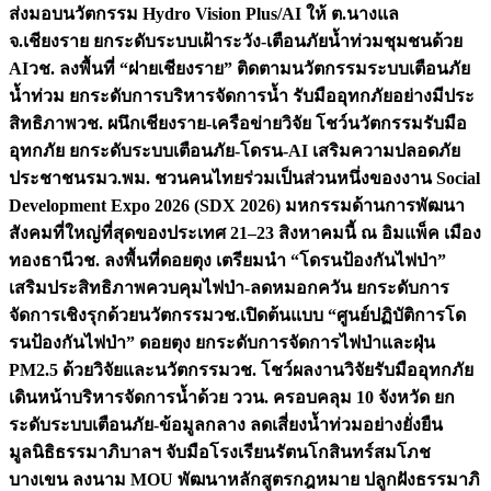
ส่งมอบนวัตกรรม Hydro Vision Plus/AI ให้ ต.นางแล
จ.เชียงราย ยกระดับระบบเฝ้าระวัง-เตือนภัยน้ำท่วมชุมชนด้วย
AI
วช. ลงพื้นที่ “ฝายเชียงราย” ติดตามนวัตกรรมระบบเตือนภัย
น้ำท่วม ยกระดับการบริหารจัดการน้ำ รับมืออุทกภัยอย่างมีประ
สิทธิภาพ
วช. ผนึกเชียงราย-เครือข่ายวิจัย โชว์นวัตกรรมรับมือ
อุทกภัย ยกระดับระบบเตือนภัย-โดรน-AI เสริมความปลอดภัย
ประชาชน
รมว.พม. ชวนคนไทยร่วมเป็นส่วนหนึ่งของงาน Social
Development Expo 2026 (SDX 2026) มหกรรมด้านการพัฒนา
สังคมที่ใหญ่ที่สุดของประเทศ 21–23 สิงหาคมนี้ ณ อิมแพ็ค เมือง
ทองธานี
วช. ลงพื้นที่ดอยตุง เตรียมนำ “โดรนป้องกันไฟป่า”
เสริมประสิทธิภาพควบคุมไฟป่า-ลดหมอกควัน ยกระดับการ
จัดการเชิงรุกด้วยนวัตกรรม
วช.เปิดต้นแบบ “ศูนย์ปฏิบัติการโด
รนป้องกันไฟป่า” ดอยตุง ยกระดับการจัดการไฟป่าและฝุ่น
PM2.5 ด้วยวิจัยและนวัตกรรม
วช. โชว์ผลงานวิจัยรับมืออุทกภัย
เดินหน้าบริหารจัดการน้ำด้วย ววน. ครอบคลุม 10 จังหวัด ยก
ระดับระบบเตือนภัย-ข้อมูลกลาง ลดเสี่ยงน้ำท่วมอย่างยั่งยืน
มูลนิธิธรรมาภิบาลฯ จับมือโรงเรียนรัตนโกสินทร์สมโภช
บางเขน ลงนาม MOU พัฒนาหลักสูตรกฎหมาย ปลูกฝังธรรมาภิ