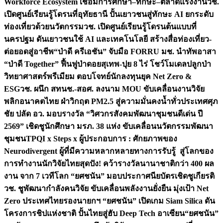
Workforce Ecosystem เชื่อมการศึกษา–ทักษะ–ตลาดแรงงาน
วช.
เปิดศูนย์เรียนรู้โดรนที่อุทัยธานี ปั้นเยาวชนสู่ทักษะ AI ยกระดับ
ท่องเที่ยวด้วยนวัตกรรม
วช. เปิดศูนย์เรียนรู้โดรนต้นแบบที่
นครปฐม ดันเยาวชนใช้ AI และเทคโนโลยี สร้างสื่อท่องเที่ยว-
ต่อยอดสู่อาชีพ
“ป่าดี ครีเอชัน” จับมือ FORRU มช. นำทัพอาสา
“ป่าดี Together” ฟื้นฟูป่าดอยสุเทพ-ปุย 8 ไร่ โชว์โมเดลปลูกป่า
วิทยาศาสตร์พรีเมียม ตอบโจทย์นักลงทุนยุค Net Zero &
ESG
วช. ผนึก สทนช.-สอศ. ลงนาม MOU ขับเคลื่อนงานวิจัย
พลิกอนาคตไทย ฝ่าวิกฤต PM2.5 สู่ความมั่นคงน้ำทั่วประเทศ
ศุภ
ชัย ปลัด อว. มอบรางวัล “วิศวกรสังคมพัฒนาชุมชนดีเด่น ปี
2569” เชิดชูนักศึกษา มรภ. 38 แห่ง ขับเคลื่อนนวัตกรรมพัฒนา
ชุมชน
TPQI x Steps x ผู้ประกอบการ : ศักยภาพของ
Neurodivergent ผู้ที่มีความหลากหลายทางการรับรู้ สู่โลกของ
การทำงาน
นักวิจัยไทยสุดปัง! คว้ารางวัลนานาชาติกว่า 400 ผล
งาน จาก 7 เวทีโลก “ยศชนัน” มอบประกาศนียบัตรเชิดชูเกียรติ
วช. ชูพัฒนากำลังคนวิจัย ขับเคลื่อนพลังงานยั่งยืน มุ่งเป้า Net
Zero ประเทศไทย
รองนายกฯ “ยศชนัน” เปิดเกม Siam Silica ดัน
โครงการชิปแห่งชาติ ปั้นไทยสู่ฮับ Deep Tech อาเซียน
“ยศชนัน”