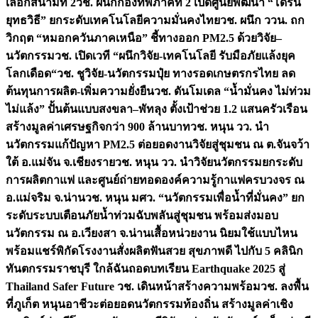
เลือกสนามที่ 2
วช. ผนึกกองทัพภาคที่ 2 เปิดศูนย์พัฒนา “โดรน
ยุทธวิธี” ยกระดับเทคโนโลยีความมั่นคงไทย
วช. ผนึก ววน. ถก
วิกฤต “หมอกควันภาคเหนือ” ชี้ทางออก PM2.5 ด้วยวิจัย–
นวัตกรรม
วช. เปิดเวที “ผนึกวิจัย-เทคโนโลยี รับมือภัยแล้งยุค
โลกเดือด“
วช. ชูวิจัย-นวัตกรรมปุ๋ย ทางรอดเกษตรกรไทย ลด
ต้นทุนการผลิต-เพิ่มความยั่งยืน
วช. ดันโมเดล “น้ำมั่นคง ไม่ท่วม
ไม่แล้ง” ปั้นต้นแบบสงขลา–พัทลุง ตั้งเป้าช่วย 1.2 แสนครัวเรือน
สร้างมูลค่าเศรษฐกิจกว่า 900 ล้านบาท
วช. หนุน วว. นำ
นวัตกรรมแก้ปัญหา PM2.5 ต่อยอดงานวิจัยสู่ชุมชน ณ ต.จันจว้า
ใต้ อ.แม่จัน จ.เชียงราย
วช. หนุน วว. นำวิจัยนวัตกรรมยกระดับ
การผลิตกาแฟ และศูนย์ถ่ายทอดองค์ความรู้กาแฟครบวงจร ณ
อ.แม่จริม จ.น่าน
วช. หนุน มศว. “นวัตกรรมเพื่อน้ำที่มั่นคง” ยก
ระดับระบบเตือนภัยน้ำท่วมฉับพลันสู่ชุมชน พร้อมส่งมอบ
นวัตกรรม ณ อ.เวียงสา จ.น่าน
เสื้อหน่วยงาน นิยมใช้แบบไหน
พร้อมแชร์พิกัดโรงงานสั่งผลิต
ฟันสวย สุขภาพดี ไปกับ 5 คลินิก
ทันตกรรมราชบุรี ใกล้ฉัน
ถอดบทเรียน Earthquake 2025 สู่
Thailand Safer Future วช. เดินหน้าสร้างความพร้อม
วช. ลงพื้น
ที่ภูเก็ต หนุนอาชีวะต่อยอดนวัตกรรมท้องถิ่น สร้างมูลค่าเชิง