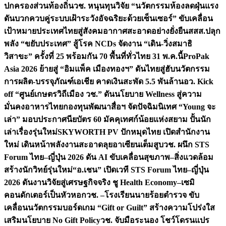
ปกครองส่วนท้องถิ่น
วช. หนุนทุนวิจัย “นวัตกรรมห้องลดฝุ่นแรง
ดันบวกควบคู่ระบบเฝ้าระวังอัจฉริยะด้วยเซ็นเซอร์” ขับเคลื่อน
เป้าหมายประเทศไทยสู่สังคมอากาศสะอาดอย่างยั่งยืน
สสส.ปลุก
พลัง “ขยับประเทศ” สู้โรค NCDs จัดงาน “เดิน-วิ่งสมาธิ
วิสาขะ” ครั้งที่ 25 พร้อมกัน 70 พื้นที่ทั่วไทย 31 พ.ค.นี้
ProPak
Asia 2026 ย้ายสู่ “อิมแพ็ค เมืองทองฯ” ดันไทยสู่ฮับนวัตกรรม
การผลิต-บรรจุภัณฑ์เอเชีย คาดเงินสะพัด 5.5 พันล้าน
อว. Kick
off “ศูนย์เกษตรวิถีเมือง วช.” ดันนโยบาย Wellness สู่ความ
มั่นคงอาหารไทย
กองทุนพัฒนาสื่อฯ จัดปัจฉิมนิเทศ “Young จะ
เล่า” มอบประกาศนียบัตร 60 มัคคุเทศก์น้อยแห่งสยาม ปั้นนัก
เล่าเรื่องรุ่นใหม่
SKYWORTH PV ปักหมุดไทย เปิดสำนักงาน
ใหม่ เดินหน้าพลังงานสะอาดลุยอาเซียนเต็มสูบ
วช. ผนึก STS
Forum ไทย–ญี่ปุ่น 2026 ดัน AI ขับเคลื่อนสุขภาพ–สิ่งแวดล้อม
สร้างนักวิทย์รุ่นใหม่
“อ.เชน” เปิดเวที STS Forum ไทย–ญี่ปุ่น
2026 ดันงานวิจัยสู่เศรษฐกิจจริง ชู Health Economy–เซมิ
คอนดักเตอร์เป็นหัวหอก
วช. –โรงเรียนนายร้อยตำรวจ ขับ
เคลื่อนนวัตกรรมบอร์ดเกม “Gift or Guilt” สร้างความโปร่งใส
เสริมนโยบาย No Gift Policy
วช. จับมือระนอง โชว์โดรนแปร