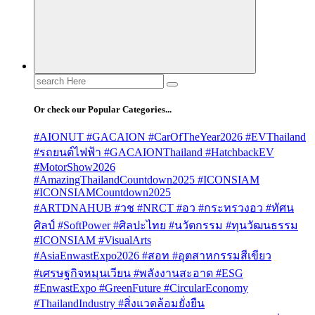
Search
for:
Or check our Popular Categories...
#AIONUT #GACAION #CarOfTheYear2026 #EVThailand
#รถยนต์ไฟฟ้า #GACAIONThailand #HatchbackEV
#MotorShow2026
#AmazingThailandCountdown2025 #ICONSIAM
#ICONSIAMCountdown2025
#ARTDNAHUB #วช #NRCT #อว #กระทรวงอว #ทัศน
ศิลป์ #SoftPower #ศิลปะไทย #นวัตกรรม #ทุนวัฒนธรรม
#ICONSIAM #VisualArts
#AsiaEnwastExpo2026 #สอท #อุตสาหกรรมสีเขียว
#เศรษฐกิจหมุนเวียน #พลังงานสะอาด #ESG
#EnwastExpo #GreenFuture #CircularEconomy
#ThailandIndustry #สิ่งแวดล้อมยั่งยืน