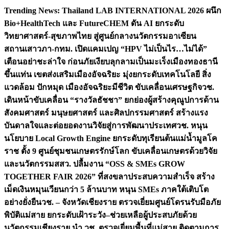
Skip
Trending News:
Thailand LAB INTERNATIONAL 2026 ผนึก
to
Bio+HealthTech และ FutureCHEM ดัน AI ยกระดับ
content
วิทยาศาสตร์-สุขภาพไทย สู่ศูนย์กลางนวัตกรรมอาเซียน
สถานเสาวภา-กทม. เปิดแคมเปญ “HPV ไม่เป็นไร…ไม่ได้”
เตือนอย่าชะล่าใจ ก่อนภัยเงียบลุกลามเป็นมะเร็ง
เมืองทองธานี
ขึ้นแท่น เขตส่งเสริมเมืองอัจฉริยะ มุ่งยกระดับเทคโนโลยี สิ่ง
แวดล้อม ปักหมุด เมืองอัจฉริยะมีชีวิต ขับเคลื่อนเศรษฐกิจ
วช.
เดินหน้าขับเคลื่อน “รางวัลธัชชา” ยกย่องผู้สร้างคุณูปการด้าน
สังคมศาสตร์ มนุษยศาสตร์ และศิลปกรรมศาสตร์ สร้างแรง
บันดาลใจและต่อยอดงานวิจัยสู่การพัฒนาประเทศ
วช. หนุน
นโยบาย Local Growth Engine ยกระดับทุเรียนต้นแม่น้ำมูลโค
ราช ตั้ง 9 ศูนย์ชุมชนเกษตรรักษ์โลก ขับเคลื่อนเกษตรด้วยวิจัย
และนวัตกรรม
สสว. ปลื้มงาน “OSS & SMEs GROW
TOGETHER FAIR 2026” ที่สงขลาประสบความสำเร็จ สร้าง
เม็ดเงินหมุนเวียนกว่า 5 ล้านบาท หนุน SMEs ภาคใต้เติบโต
อย่างยั่งยืน
วช. – จังหวัดเชียงราย ตรวจเยี่ยมศูนย์โดรนรับมือภัย
พิบัติแม่สาย ยกระดับเฝ้าระวัง–ช่วยเหลือผู้ประสบภัยด้วย
นวัตกรรม
เชียงราย นำ วช. ตรวจเยี่ยมพื้นที่แม่สาย ติดตามการ