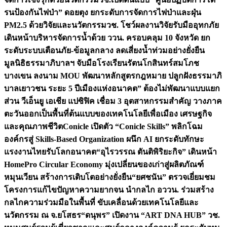
รนป้องกันไฟป่า” ดอยตุง ยกระดับการจัดการไฟป่าและฝุ่น
PM2.5 ด้วยวิจัยและนวัตกรรม
วช. โชว์ผลงานวิจัยรับมืออุทกภัย
เดินหน้าบริหารจัดการน้ำด้วย ววน. ครอบคลุม 10 จังหวัด ยก
ระดับระบบเตือนภัย-ข้อมูลกลาง ลดเสี่ยงน้ำท่วมอย่างยั่งยืน
มูลนิธิธรรมาภิบาลฯ จับมือโรงเรียนรัตนโกสินทร์สมโภช
บางเขน ลงนาม MOU พัฒนาหลักสูตรกฎหมาย ปลูกฝังธรรมาภิ
บาลเยาวชน ระยะ 5 ปี
เมืองแห่งอนาคต” ต้องไม่พัฒนาแบบแยก
ส่วน วีเอ็นยู เอเชีย แปซิฟิค เชื่อม 3 อุตสาหกรรมสำคัญ วางภาค
ตะวันออกเป็นพื้นที่ต้นแบบของเทคโนโลยีเพื่อเมือง เศรษฐกิจ
และคุณภาพชีวิต
Conicle เปิดตัว “Conicle Skills” พลิกโฉม
องค์กรสู่ Skills-Based Organization ผนึก AI ยกระดับทักษะ
แรงงานไทยรับโลกอนาคต
“อุไรวรรณ ตันติพิริยะกิจ” เดินหน้า
HomePro Circular Economy มุ่งเปลี่ยนของเก่าสู่ผลิตภัณฑ์
หมุนเวียน สร้างการเติบโตอย่างยั่งยืน
“ยศชนัน” ตรวจเยี่ยมชม
โครงการแก้ไขปัญหาความยากจน นำกลไก อววน. ร่วมสร้าง
กลไกความร่วมมือในพื้นที่ ขับเคลื่อนด้วยเทคโนโลยีและ
นวัตกรรม ณ จ.ยโสธร
“ดนุพร” เปิดงาน “ART DNA HUB” วช.