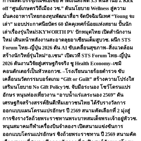
การผลิต-บรรจุภัณฑ์เอเชีย คาดเงินสะพัด 5.5 พันล้าน
อว. Kick
off “ศูนย์เกษตรวิถีเมือง วช.” ดันนโยบาย Wellness สู่ความ
มั่นคงอาหารไทย
กองทุนพัฒนาสื่อฯ จัดปัจฉิมนิเทศ “Young จะ
เล่า” มอบประกาศนียบัตร 60 มัคคุเทศก์น้อยแห่งสยาม ปั้นนัก
เล่าเรื่องรุ่นใหม่
SKYWORTH PV ปักหมุดไทย เปิดสำนักงาน
ใหม่ เดินหน้าพลังงานสะอาดลุยอาเซียนเต็มสูบ
วช. ผนึก STS
Forum ไทย–ญี่ปุ่น 2026 ดัน AI ขับเคลื่อนสุขภาพ–สิ่งแวดล้อม
สร้างนักวิทย์รุ่นใหม่
“อ.เชน” เปิดเวที STS Forum ไทย–ญี่ปุ่น
2026 ดันงานวิจัยสู่เศรษฐกิจจริง ชู Health Economy–เซมิ
คอนดักเตอร์เป็นหัวหอก
วช. –โรงเรียนนายร้อยตำรวจ ขับ
เคลื่อนนวัตกรรมบอร์ดเกม “Gift or Guilt” สร้างความโปร่งใส
เสริมนโยบาย No Gift Policy
วช. จับมือระนอง โชว์โดรนแปร
อักษร หนุนท่องเที่ยวงาน “อาบน้ำแร่แลระนอง 2569” ดัน
เศรษฐกิจสร้างสรรค์
ยินดี!ทีมเยาวชนไทย ได้รับรางวัลการ
ออกแบบแผนโดรนแปรอักษร ปี 2569 สนามคัดเลือกที่ 2 มุ่งสู่
การชิงรางวัลถ้วยพระราชทานพระบาทสมเด็จพระเจ้าอยู่หัว
วช.
หนุนสมาคมกีฬาเครื่องบินจำลองฯ เปิดสนามแข่งขันการ
ออกแบบโดรนแปรอักษร ชิงถ้วยพระราชทาน ปี 2569 สนามคัด