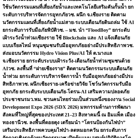
ใช้นวัตกรรมแผนที่เสี่ยงภัยน้ำและเทคโนโลยีเสริมคันกั้นน้ำ ยก
ระดับการบริหารจัดการอุทกภัย
วช. ผนึก จ.เชียงราย ติดตาม
นวัตกรรมแผนที่เสี่ยงภัยน้ำแม่สาย-ระบบเตือนภัยดินถล่ม ใช้ AI
ยกระดับการรับมือภัยพิบัติ
วช. – มช. นำ “FloodBoy” ยกระดับ
เฝ้าระวังน้ำท่วมเชียงราย ใช้ Blockchain และ AI แจ้งเตือนภัย
แบบเรียลไทม์ หนุนชุมชนรับมืออุทกภัยอย่างมีประสิทธิภาพ
วช.
ส่งมอบนวัตกรรม Hydro Vision Plus/AI ให้ ต.นางแล
จ.เชียงราย ยกระดับระบบเฝ้าระวัง-เตือนภัยน้ำท่วมชุมชนด้วย
AI
วช. ลงพื้นที่ “ฝายเชียงราย” ติดตามนวัตกรรมระบบเตือนภัย
น้ำท่วม ยกระดับการบริหารจัดการน้ำ รับมืออุทกภัยอย่างมีประ
สิทธิภาพ
วช. ผนึกเชียงราย-เครือข่ายวิจัย โชว์นวัตกรรมรับมือ
อุทกภัย ยกระดับระบบเตือนภัย-โดรน-AI เสริมความปลอดภัย
ประชาชน
รมว.พม. ชวนคนไทยร่วมเป็นส่วนหนึ่งของงาน Social
Development Expo 2026 (SDX 2026) มหกรรมด้านการพัฒนา
สังคมที่ใหญ่ที่สุดของประเทศ 21–23 สิงหาคมนี้ ณ อิมแพ็ค เมือง
ทองธานี
วช. ลงพื้นที่ดอยตุง เตรียมนำ “โดรนป้องกันไฟป่า”
เสริมประสิทธิภาพควบคุมไฟป่า-ลดหมอกควัน ยกระดับการ
จัดการเชิงรุกด้วยนวัตกรรม
วช.เปิดต้นแบบ “ศูนย์ปฏิบัติการโด