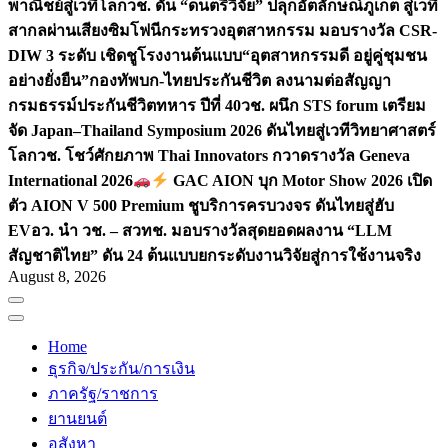
พาณิชย์สู่เวทีโลก
วช. ดัน “ดนตรีวิจัย” ปลุกอัตลักษณ์ภูเก็ต สู่เวที
สากลผ่านเสียงซิมโฟนี
กระทรวงอุตสาหกรรม มอบรางวัล CSR-
DIW 3 ระดับ เชิดชูโรงงานต้นแบบ“อุตสาหกรรมดี อยู่คู่ชุมชน
อย่างยั่งยืน”
กองทัพบก-ไทยประกันชีวิต ลงนามต่อสัญญา
กรมธรรม์ประกันชีวิตทหาร ปีที่ 40
วช. ผนึก STS forum เตรียม
จัด Japan–Thailand Symposium 2026 ดันไทยสู่เวทีวิทยาศาสตร์
โลก
วช. โชว์ศักยภาพ Thai Innovators กวาดรางวัล Geneva
International 2026
GAC AION บุก Motor Show 2026 เปิด
ตัว AION V 500 Premium ชูบริการครบวงจร ดันไทยสู่ฮับ
EV
อว. นำ วช. – สวทช. มอบรางวัลสุดยอดผลงาน “LLM
สัญชาติไทย” ดัน 24 ต้นแบบยกระดับงานวิจัยสู่การใช้งานจริง
August 8, 2026
Home
ธุรกิจ/ประกัน/การเงิน
ภาครัฐ/ราชการ
ยานยนต์
อสังหา