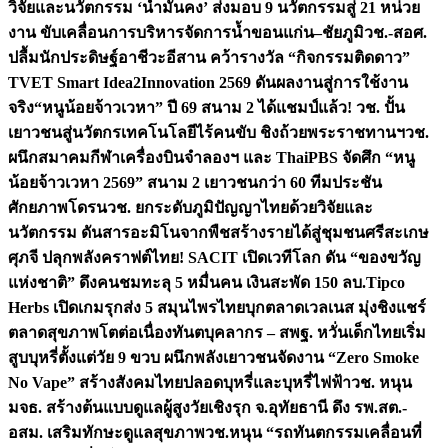
วิจัยและนวัตกรรม ‘น้ำมั่นคง’ ส่งมอบ 9 นวัตกรรมสู่ 21 หน่วย
งาน ขับเคลื่อนการบริหารจัดการน้ำขอนแก่น–ชัยภูมิ
วช.-สอศ.
ปลื้มนักประดิษฐ์อาชีวะอีสาน คว้ารางวัล “กิจกรรมติดดาว”
TVET Smart Idea2Innovation 2569 ดันผลงานสู่การใช้งาน
จริง
“หนูน้อยจ้าวเวหา” ปี 69 สนาม 2 ได้แชมป์แล้ว! วช. ปั้น
เยาวชนสู่นวัตกรเทคโนโลยีไร้คนขับ ชิงถ้วยพระราชทานฯ
วช.
ผนึกสมาคมกีฬาเครื่องบินจำลองฯ และ ThaiPBS จัดศึก “หนู
น้อยจ้าวเวหา 2569” สนาม 2 เยาวชนกว่า 60 ทีมประชัน
ศักยภาพโดรน
วช. ยกระดับภูมิปัญญาไทยด้วยวิจัยและ
นวัตกรรม ดันสารอะมิโนจากพืชสร้างรายได้สู่ชุมชนศรีสะเกษ
ศุภจี ปลุกพลังคราฟต์ไทย! SACIT เปิดเวทีโลก ดัน “ของขวัญ
แห่งชาติ” ดึงคนชมทะลุ 5 หมื่นคน เงินสะพัด 150 ลบ.
Tipco
Herbs เปิดเกมรุกส่ง 5 สมุนไพรไทยบุกตลาดเวลเนส มุ่งชิงแชร์
ตลาดสุขภาพโตต่อเนื่อง
ทันตบุคลากร – สพฐ. หวั่นเด็กไทยเริ่ม
สูบบุหรี่ตั้งแต่วัย 9 ขวบ ผนึกพลังเยาวชนจัดงาน “Zero Smoke
No Vape” สร้างสังคมไทยปลอดบุหรี่และบุหรี่ไฟฟ้า
วช. หนุน
มจธ. สร้างต้นแบบดูแลผู้สูงวัยเชิงรุก จ.อุทัยธานี ดึง รพ.สต.-
อสม. เสริมทักษะดูแลสุขภาพ
วช.หนุน “รถทันตกรรมเคลื่อนที่