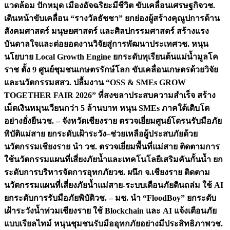
แวดล้อม ปักหมุด เมืองอัจฉริยะมีชีวิต ขับเคลื่อนเศรษฐกิจ
วช.
เดินหน้าขับเคลื่อน “รางวัลธัชชา” ยกย่องผู้สร้างคุณูปการด้าน
สังคมศาสตร์ มนุษยศาสตร์ และศิลปกรรมศาสตร์ สร้างแรง
บันดาลใจและต่อยอดงานวิจัยสู่การพัฒนาประเทศ
วช. หนุน
นโยบาย Local Growth Engine ยกระดับทุเรียนต้นแม่น้ำมูลโค
ราช ตั้ง 9 ศูนย์ชุมชนเกษตรรักษ์โลก ขับเคลื่อนเกษตรด้วยวิจัย
และนวัตกรรม
สสว. ปลื้มงาน “OSS & SMEs GROW
TOGETHER FAIR 2026” ที่สงขลาประสบความสำเร็จ สร้าง
เม็ดเงินหมุนเวียนกว่า 5 ล้านบาท หนุน SMEs ภาคใต้เติบโต
อย่างยั่งยืน
วช. – จังหวัดเชียงราย ตรวจเยี่ยมศูนย์โดรนรับมือภัย
พิบัติแม่สาย ยกระดับเฝ้าระวัง–ช่วยเหลือผู้ประสบภัยด้วย
นวัตกรรม
เชียงราย นำ วช. ตรวจเยี่ยมพื้นที่แม่สาย ติดตามการ
ใช้นวัตกรรมแผนที่เสี่ยงภัยน้ำและเทคโนโลยีเสริมคันกั้นน้ำ ยก
ระดับการบริหารจัดการอุทกภัย
วช. ผนึก จ.เชียงราย ติดตาม
นวัตกรรมแผนที่เสี่ยงภัยน้ำแม่สาย-ระบบเตือนภัยดินถล่ม ใช้ AI
ยกระดับการรับมือภัยพิบัติ
วช. – มช. นำ “FloodBoy” ยกระดับ
เฝ้าระวังน้ำท่วมเชียงราย ใช้ Blockchain และ AI แจ้งเตือนภัย
แบบเรียลไทม์ หนุนชุมชนรับมืออุทกภัยอย่างมีประสิทธิภาพ
วช.