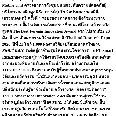
Mobile Unit ตรวจอาหารถึงชุมชน ยกระดับความปลอดภัยผู้
บริโภค
วช. ผนึกมูลนิธิอาจารย์สุกรีฯ จัดประลองยอดฝีมือ
เยาวชนดนตรี ครั้งที่ 4 รอบรองฯ ภาคกลาง ชิงถ้วยพระราช
ทานฯ
วช. ปลื้ม! นวัตกรรมไทยสร้างชื่อบนเวทีโลก คว้ารางวัล
สูงสุด The Best Foreign Innovation Award จากโปแลนด์
22-26
มิ.ย.นี้ วช.เปิดมหกรรมวิจัยแห่งชาติ ‘Thailand Research Expo
2026’ ปีที่ 21 โชว์ 1,000 ผลงานวิจัย เปลี่ยนอนาคตไทย
วช. –
สอศ. ปั้นนักประดิษฐ์อาชีวะรุ่นใหม่ ผ่านโครงการ TVET Smart
Idea2Innovation สู่การใช้งานจริง
OROM เครื่องดื่มแพลนต์เบส
จากมะม่วงหิมพานต์และกล้วยน้ำว้าดิบ สร้างกระแสใน
THAIFEX 2026 ดึงความสนใจผู้ซื้อหลายประเทศ
“ดนุพร” หนุน
วิจัยและนวัตกรรม ‘น้ำมั่นคง’ ส่งมอบ 9 นวัตกรรมสู่ 21 หน่วย
งาน ขับเคลื่อนการบริหารจัดการน้ำขอนแก่น–ชัยภูมิ
วช.-สอศ.
ปลื้มนักประดิษฐ์อาชีวะอีสาน คว้ารางวัล “กิจกรรมติดดาว”
TVET Smart Idea2Innovation 2569 ดันผลงานสู่การใช้งาน
จริง
“หนูน้อยจ้าวเวหา” ปี 69 สนาม 2 ได้แชมป์แล้ว! วช. ปั้น
เยาวชนสู่นวัตกรเทคโนโลยีไร้คนขับ ชิงถ้วยพระราชทานฯ
วช.
ผนึกสมาคมกีฬาเครื่องบินจำลองฯ และ ThaiPBS จัดศึก “หนู