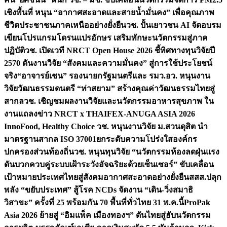
เชิงพื้นที่ หนุน “อากาศสะอาดและสายน้ำมั่นคง” เพื่อคุณภาพ
ชีวิตประชาชนภาคเหนืออย่างยั่งยืน
วช. ปั้นเยาวชน AI จัดอบรม
เขียนโปรแกรมโดรนแปรอักษร เสริมทักษะนวัตกรรมสู่ภาค
ปฏิบัติ
วช. เปิดเวที NRCT Open House 2026 ชี้ทิศทางทุนวิจัยปี
2570 ดันงานวิจัย “สังคมและความมั่นคง” สู่การใช้ประโยชน์
จริง
“อาจารย์เชน” รองนายกรัฐมนตรีและ รมว.อว. หนุนงาน
วิจัยวัฒนธรรมดนตรี “ท่าสยาม” สร้างคุณค่าวัฒนธรรมไทยสู่
สากล
วช. เชิญชมผลงานวิจัยและนวัตกรรมอาหารสุขภาพ ใน
งานแถลงข่าว NRCT x THAIFEX-ANUGA ASIA 2026
InnoFood, Healthy Choice
วช. หนุนงานวิจัย ม.สวนดุสิต นำ
มาตรฐานสากล ISO 37001ยกระดับความโปร่งใสองค์กร
ปกครองส่วนท้องถิ่น
วช. หนุนทุนวิจัย “นวัตกรรมห้องลดฝุ่นแรง
ดันบวกควบคู่ระบบเฝ้าระวังอัจฉริยะด้วยเซ็นเซอร์” ขับเคลื่อน
เป้าหมายประเทศไทยสู่สังคมอากาศสะอาดอย่างยั่งยืน
สสส.ปลุก
พลัง “ขยับประเทศ” สู้โรค NCDs จัดงาน “เดิน-วิ่งสมาธิ
วิสาขะ” ครั้งที่ 25 พร้อมกัน 70 พื้นที่ทั่วไทย 31 พ.ค.นี้
ProPak
Asia 2026 ย้ายสู่ “อิมแพ็ค เมืองทองฯ” ดันไทยสู่ฮับนวัตกรรม