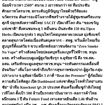
น้อยจ้าวเวหา 2569” สนาม 2 เยาวชนกว่า 60 ทีมประชัน
ศักยภาพโดรน
วช. ยกระดับภูมิปัญญาไทยด้วยวิจัยและ
นวัตกรรม ดันสารอะมิโนจากพืชสร้างรายได้สู่ชุมชนศรีสะเกษ
ศุภจี ปลุกพลังคราฟต์ไทย! SACIT เปิดเวทีโลก ดัน “ของขวัญ
แห่งชาติ” ดึงคนชมทะลุ 5 หมื่นคน เงินสะพัด 150 ลบ.
Tipco
Herbs เปิดเกมรุกส่ง 5 สมุนไพรไทยบุกตลาดเวลเนส มุ่งชิงแชร์
ตลาดสุขภาพโตต่อเนื่อง
ทันตบุคลากร – สพฐ. หวั่นเด็กไทยเริ่ม
สูบบุหรี่ตั้งแต่วัย 9 ขวบ ผนึกพลังเยาวชนจัดงาน “Zero Smoke
No Vape” สร้างสังคมไทยปลอดบุหรี่และบุหรี่ไฟฟ้า
วช. หนุน
มจธ. สร้างต้นแบบดูแลผู้สูงวัยเชิงรุก จ.อุทัยธานี ดึง รพ.สต.-
อสม. เสริมทักษะดูแลสุขภาพ
วช.หนุน “รถทันตกรรมเคลื่อนที่
อัจฉริยะ” เพิ่มโอกาสเข้าถึงบริการสุขภาพช่องปาก ผู้สูงวัย-กลุ่ม
เปราะบาง จ.อุทัยธานี
ผนึก 5 ภาคี “Beat the Pressure” สู้ภัยเงียบ
ความดันโลหิตสูง เปิด Dashboard แห่งชาติคุมโรคทั่วไทย
“แสน
ชัย” นำทีม Knockout บุก 20 ประเทศ ดันเครื่องดื่มชูกำลังไทยสู่
เวทีโลก ตั้งเป้า 500 ล้านปีแรก
สถาบันอาหาร–หอการค้าไทย
ผนึกแผน 3 ปี ดัน Future Food เจาะตลาดอินเดีย 1.46 พันล้าน
คน
“ยศชนัน” ผนึก วช. – มช. ขับเคลื่อนนวัตกรรมจัดการ PM2.5