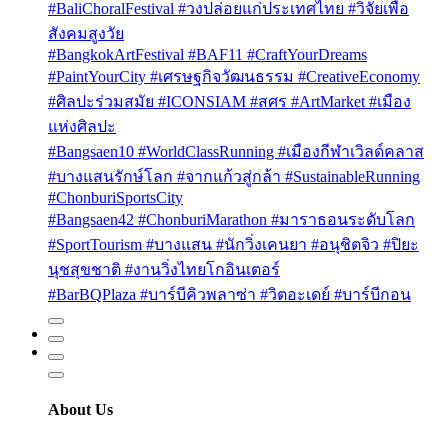
#BaliChoralFestival #วงปล่อยแก่ประเทศไทย #วิจัยเพื่อ
สังคมสูงวัย
#BangkokArtFestival #BAF11 #CraftYourDreams
#PaintYourCity #เศรษฐกิจวัฒนธรรม #CreativeEconomy
#ศิลปะร่วมสมัย #ICONSIAM #สศร #ArtMarket #เมือง
แห่งศิลปะ
#Bangsaen10 #WorldClassRunning #เมืองกีฬาเวิลด์คลาส
#บางแสนรักษ์โลก #จากแก้วสู่กล้า #SustainableRunning
#ChonburiSportsCity
#Bangsaen42 #ChonburiMarathon #มาราธอนระดับโลก
#SportTourism #บางแสน #นักวิ่งเคนยา #อนุชิตจิว #ปิยะ
นุชสุขชาติ #งานวิ่งไทยโกอินเตอร์
#BarBQPlaza #บาร์บีคิวพลาซ่า #วิตอะเดย์ #บาร์บีกอน
About Us