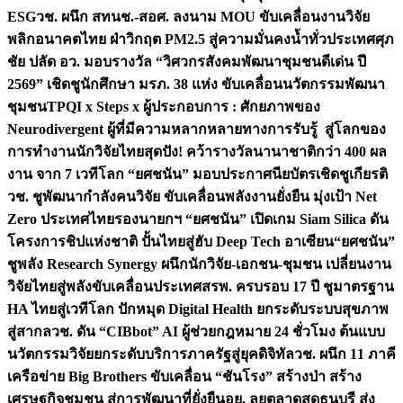
ESG
วช. ผนึก สทนช.-สอศ. ลงนาม MOU ขับเคลื่อนงานวิจัย
พลิกอนาคตไทย ฝ่าวิกฤต PM2.5 สู่ความมั่นคงน้ำทั่วประเทศ
ศุภ
ชัย ปลัด อว. มอบรางวัล “วิศวกรสังคมพัฒนาชุมชนดีเด่น ปี
2569” เชิดชูนักศึกษา มรภ. 38 แห่ง ขับเคลื่อนนวัตกรรมพัฒนา
ชุมชน
TPQI x Steps x ผู้ประกอบการ : ศักยภาพของ
Neurodivergent ผู้ที่มีความหลากหลายทางการรับรู้ สู่โลกของ
การทำงาน
นักวิจัยไทยสุดปัง! คว้ารางวัลนานาชาติกว่า 400 ผล
งาน จาก 7 เวทีโลก “ยศชนัน” มอบประกาศนียบัตรเชิดชูเกียรติ
วช. ชูพัฒนากำลังคนวิจัย ขับเคลื่อนพลังงานยั่งยืน มุ่งเป้า Net
Zero ประเทศไทย
รองนายกฯ “ยศชนัน” เปิดเกม Siam Silica ดัน
โครงการชิปแห่งชาติ ปั้นไทยสู่ฮับ Deep Tech อาเซียน
“ยศชนัน”
ชูพลัง Research Synergy ผนึกนักวิจัย-เอกชน-ชุมชน เปลี่ยนงาน
วิจัยไทยสู่พลังขับเคลื่อนประเทศ
สรพ. ครบรอบ 17 ปี ชูมาตรฐาน
HA ไทยสู่เวทีโลก ปักหมุด Digital Health ยกระดับระบบสุขภาพ
สู่สากล
วช. ดัน “CIBbot” AI ผู้ช่วยกฎหมาย 24 ชั่วโมง ต้นแบบ
นวัตกรรมวิจัยยกระดับบริการภาครัฐสู่ยุคดิจิทัล
วช. ผนึก 11 ภาคี
เครือข่าย Big Brothers ขับเคลื่อน “ชันโรง” สร้างป่า สร้าง
เศรษฐกิจชุมชน สู่การพัฒนาที่ยั่งยืน
อย. ลุยตลาดสดธนบุรี ส่ง