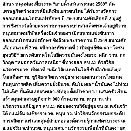
อักษร หนุนท่องเที่ยวงาน “อาบน้ำแร่แลระนอง 2569” ดัน
เศรษฐกิจสร้างสรรค์
ยินดี!ทีมเยาวชนไทย ได้รับรางวัลการ
ออกแบบแผนโดรนแปรอักษร ปี 2569 สนามคัดเลือกที่ 2 มุ่งสู่
การชิงรางวัลถ้วยพระราชทานพระบาทสมเด็จพระเจ้าอยู่หัว
วช.
หนุนสมาคมกีฬาเครื่องบินจำลองฯ เปิดสนามแข่งขันการ
ออกแบบโดรนแปรอักษร ชิงถ้วยพระราชทาน ปี 2569 สนามคัด
เลือกสนามที่ 2
วช. ผนึกกองทัพภาคที่ 2 เปิดศูนย์พัฒนา “โดรน
ยุทธวิธี” ยกระดับเทคโนโลยีความมั่นคงไทย
วช. ผนึก ววน. ถก
วิกฤต “หมอกควันภาคเหนือ” ชี้ทางออก PM2.5 ด้วยวิจัย–
นวัตกรรม
วช. เปิดเวที “ผนึกวิจัย-เทคโนโลยี รับมือภัยแล้งยุค
โลกเดือด“
วช. ชูวิจัย-นวัตกรรมปุ๋ย ทางรอดเกษตรกรไทย ลด
ต้นทุนการผลิต-เพิ่มความยั่งยืน
วช. ดันโมเดล “น้ำมั่นคง ไม่ท่วม
ไม่แล้ง” ปั้นต้นแบบสงขลา–พัทลุง ตั้งเป้าช่วย 1.2 แสนครัวเรือน
สร้างมูลค่าเศรษฐกิจกว่า 900 ล้านบาท
วช. หนุน วว. นำ
นวัตกรรมแก้ปัญหา PM2.5 ต่อยอดงานวิจัยสู่ชุมชน ณ ต.จันจว้า
ใต้ อ.แม่จัน จ.เชียงราย
วช. หนุน วว. นำวิจัยนวัตกรรมยกระดับ
การผลิตกาแฟ และศูนย์ถ่ายทอดองค์ความรู้กาแฟครบวงจร ณ
อ.แม่จริม จ.น่าน
วช. หนุน มศว. “นวัตกรรมเพื่อน้ำที่มั่นคง” ยก