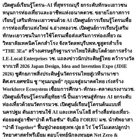
เปิดศูนย์เรียนรู้โดรน–AI ที่สุพรรณบุรี ยกระดับทักษะเยาวชน
หนุนการท่องเที่ยวและอาชีพแห่งอนาคต
วช. ขยายโอกาสการ
เรียนรู้ เสริมทักษะเยาวชนด้วย AI เปิดศูนย์การเรียนรู้โดรนเพื่อ
การท่องเที่ยวแห่งใหม่ จ.อ่างทอง
วช. เปิดศูนย์การเรียนรู้เสริม
ทักษะเยาวชนในการใช้โดรนเพื่อส่งเสริมการท่องเที่ยว ณ
วิทยาลัยเทคนิคโคกสำโรง จังหวัดลพบุรี
บพท.ชูสูตรสำเร็จ
“THE 3Ea” สร้างเศรษฐกิจฐานรากไทยให้เติบโตด้วยการสร้าง
LE-Local Enterprises
วช. แถลงข่าวนักประดิษฐ์ไทย คว้ารางวัล
จากเวที 2026 Japan Design, Idea and Invention Expo (JDIE
2026) ชูศักยภาพสิ่งประดิษฐ์นวัตกรรมไทยสู่เวทีนานาชา
ติ
ศ.ดร.ยศชนัน ชู “ทุนมนุษย์” กุญแจสู่อนาคตไทย เร่งสร้าง
Workforce Ecosystem เชื่อมการศึกษา–ทักษะ–ตลาดแรงงาน
วช.
เปิดศูนย์เรียนรู้โดรนที่อุทัยธานี ปั้นเยาวชนสู่ทักษะ AI ยกระดับ
ท่องเที่ยวด้วยนวัตกรรม
วช. เปิดศูนย์เรียนรู้โดรนต้นแบบที่
นครปฐม ดันเยาวชนใช้ AI และเทคโนโลยี สร้างสื่อท่องเที่ยว-
ต่อยอดสู่อาชีพ
“ป่าดี ครีเอชัน” จับมือ FORRU มช. นำทัพอาสา
“ป่าดี Together” ฟื้นฟูป่าดอยสุเทพ-ปุย 8 ไร่ โชว์โมเดลปลูกป่า
วิทยาศาสตร์พรีเมียม ตอบโจทย์นักลงทุนยุค Net Zero &