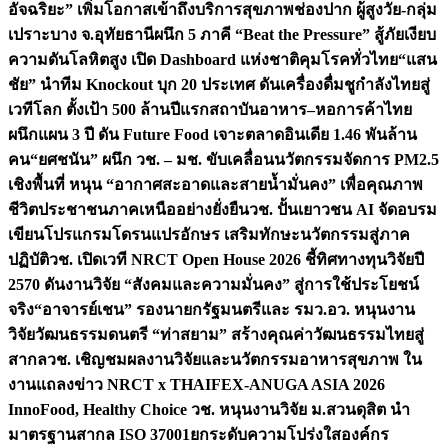
อัจฉริยะ” เพิ่มโอกาสเข้าถึงบริการสุขภาพช่องปาก ผู้สูงวัย-กลุ่ม
เปราะบาง จ.อุทัยธานี
ผนึก 5 ภาคี “Beat the Pressure” สู้ภัยเงียบ
ความดันโลหิตสูง เปิด Dashboard แห่งชาติคุมโรคทั่วไทย
“แสน
ชัย” นำทีม Knockout บุก 20 ประเทศ ดันเครื่องดื่มชูกำลังไทยสู่
เวทีโลก ตั้งเป้า 500 ล้านปีแรก
สถาบันอาหาร–หอการค้าไทย
ผนึกแผน 3 ปี ดัน Future Food เจาะตลาดอินเดีย 1.46 พันล้าน
คน
“ยศชนัน” ผนึก วช. – มช. ขับเคลื่อนนวัตกรรมจัดการ PM2.5
เชิงพื้นที่ หนุน “อากาศสะอาดและสายน้ำมั่นคง” เพื่อคุณภาพ
ชีวิตประชาชนภาคเหนืออย่างยั่งยืน
วช. ปั้นเยาวชน AI จัดอบรม
เขียนโปรแกรมโดรนแปรอักษร เสริมทักษะนวัตกรรมสู่ภาค
ปฏิบัติ
วช. เปิดเวที NRCT Open House 2026 ชี้ทิศทางทุนวิจัยปี
2570 ดันงานวิจัย “สังคมและความมั่นคง” สู่การใช้ประโยชน์
จริง
“อาจารย์เชน” รองนายกรัฐมนตรีและ รมว.อว. หนุนงาน
วิจัยวัฒนธรรมดนตรี “ท่าสยาม” สร้างคุณค่าวัฒนธรรมไทยสู่
สากล
วช. เชิญชมผลงานวิจัยและนวัตกรรมอาหารสุขภาพ ใน
งานแถลงข่าว NRCT x THAIFEX-ANUGA ASIA 2026
InnoFood, Healthy Choice
วช. หนุนงานวิจัย ม.สวนดุสิต นำ
มาตรฐานสากล ISO 37001ยกระดับความโปร่งใสองค์กร