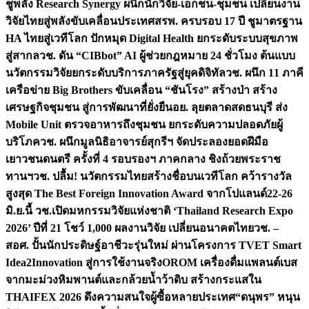
ชูพลัง Research Synergy ผนึกนักวิจัย-เอกชน-ชุมชน เปลี่ยนงาน
วิจัยไทยสู่พลังขับเคลื่อนประเทศ
สรพ. ครบรอบ 17 ปี ชูมาตรฐาน
HA ไทยสู่เวทีโลก ปักหมุด Digital Health ยกระดับระบบสุขภาพ
สู่สากล
วช. ดัน “CIBbot” AI ผู้ช่วยกฎหมาย 24 ชั่วโมง ต้นแบบ
นวัตกรรมวิจัยยกระดับบริการภาครัฐสู่ยุคดิจิทัล
วช. ผนึก 11 ภาคี
เครือข่าย Big Brothers ขับเคลื่อน “ชันโรง” สร้างป่า สร้าง
เศรษฐกิจชุมชน สู่การพัฒนาที่ยั่งยืน
อย. ลุยตลาดสดธนบุรี ส่ง
Mobile Unit ตรวจอาหารถึงชุมชน ยกระดับความปลอดภัยผู้
บริโภค
วช. ผนึกมูลนิธิอาจารย์สุกรีฯ จัดประลองยอดฝีมือ
เยาวชนดนตรี ครั้งที่ 4 รอบรองฯ ภาคกลาง ชิงถ้วยพระราช
ทานฯ
วช. ปลื้ม! นวัตกรรมไทยสร้างชื่อบนเวทีโลก คว้ารางวัล
สูงสุด The Best Foreign Innovation Award จากโปแลนด์
22-26
มิ.ย.นี้ วช.เปิดมหกรรมวิจัยแห่งชาติ ‘Thailand Research Expo
2026’ ปีที่ 21 โชว์ 1,000 ผลงานวิจัย เปลี่ยนอนาคตไทย
วช. –
สอศ. ปั้นนักประดิษฐ์อาชีวะรุ่นใหม่ ผ่านโครงการ TVET Smart
Idea2Innovation สู่การใช้งานจริง
OROM เครื่องดื่มแพลนต์เบส
จากมะม่วงหิมพานต์และกล้วยน้ำว้าดิบ สร้างกระแสใน
THAIFEX 2026 ดึงความสนใจผู้ซื้อหลายประเทศ
“ดนุพร” หนุน