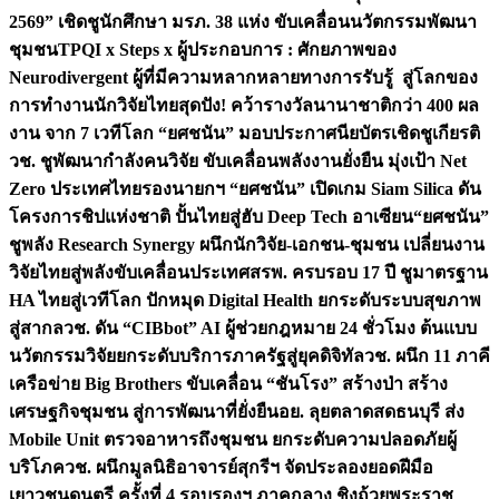
2569” เชิดชูนักศึกษา มรภ. 38 แห่ง ขับเคลื่อนนวัตกรรมพัฒนา
ชุมชน
TPQI x Steps x ผู้ประกอบการ : ศักยภาพของ
Neurodivergent ผู้ที่มีความหลากหลายทางการรับรู้ สู่โลกของ
การทำงาน
นักวิจัยไทยสุดปัง! คว้ารางวัลนานาชาติกว่า 400 ผล
งาน จาก 7 เวทีโลก “ยศชนัน” มอบประกาศนียบัตรเชิดชูเกียรติ
วช. ชูพัฒนากำลังคนวิจัย ขับเคลื่อนพลังงานยั่งยืน มุ่งเป้า Net
Zero ประเทศไทย
รองนายกฯ “ยศชนัน” เปิดเกม Siam Silica ดัน
โครงการชิปแห่งชาติ ปั้นไทยสู่ฮับ Deep Tech อาเซียน
“ยศชนัน”
ชูพลัง Research Synergy ผนึกนักวิจัย-เอกชน-ชุมชน เปลี่ยนงาน
วิจัยไทยสู่พลังขับเคลื่อนประเทศ
สรพ. ครบรอบ 17 ปี ชูมาตรฐาน
HA ไทยสู่เวทีโลก ปักหมุด Digital Health ยกระดับระบบสุขภาพ
สู่สากล
วช. ดัน “CIBbot” AI ผู้ช่วยกฎหมาย 24 ชั่วโมง ต้นแบบ
นวัตกรรมวิจัยยกระดับบริการภาครัฐสู่ยุคดิจิทัล
วช. ผนึก 11 ภาคี
เครือข่าย Big Brothers ขับเคลื่อน “ชันโรง” สร้างป่า สร้าง
เศรษฐกิจชุมชน สู่การพัฒนาที่ยั่งยืน
อย. ลุยตลาดสดธนบุรี ส่ง
Mobile Unit ตรวจอาหารถึงชุมชน ยกระดับความปลอดภัยผู้
บริโภค
วช. ผนึกมูลนิธิอาจารย์สุกรีฯ จัดประลองยอดฝีมือ
เยาวชนดนตรี ครั้งที่ 4 รอบรองฯ ภาคกลาง ชิงถ้วยพระราช