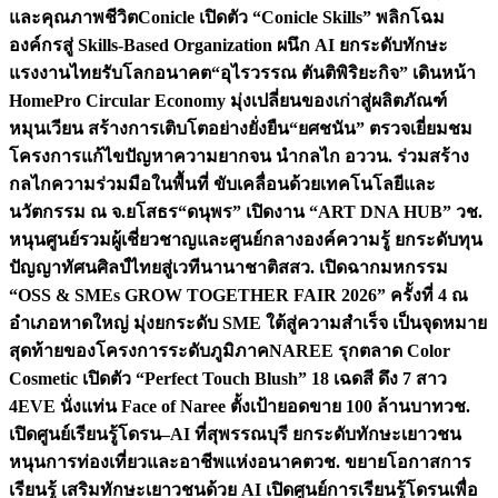
และคุณภาพชีวิต
Conicle เปิดตัว “Conicle Skills” พลิกโฉม
องค์กรสู่ Skills-Based Organization ผนึก AI ยกระดับทักษะ
แรงงานไทยรับโลกอนาคต
“อุไรวรรณ ตันติพิริยะกิจ” เดินหน้า
HomePro Circular Economy มุ่งเปลี่ยนของเก่าสู่ผลิตภัณฑ์
หมุนเวียน สร้างการเติบโตอย่างยั่งยืน
“ยศชนัน” ตรวจเยี่ยมชม
โครงการแก้ไขปัญหาความยากจน นำกลไก อววน. ร่วมสร้าง
กลไกความร่วมมือในพื้นที่ ขับเคลื่อนด้วยเทคโนโลยีและ
นวัตกรรม ณ จ.ยโสธร
“ดนุพร” เปิดงาน “ART DNA HUB” วช.
หนุนศูนย์รวมผู้เชี่ยวชาญและศูนย์กลางองค์ความรู้ ยกระดับทุน
ปัญญาทัศนศิลป์ไทยสู่เวทีนานาชาติ
สสว. เปิดฉากมหกรรม
“OSS & SMEs GROW TOGETHER FAIR 2026” ครั้งที่ 4 ณ
อำเภอหาดใหญ่ มุ่งยกระดับ SME ใต้สู่ความสำเร็จ เป็นจุดหมาย
สุดท้ายของโครงการระดับภูมิภาค
NAREE รุกตลาด Color
Cosmetic เปิดตัว “Perfect Touch Blush” 18 เฉดสี ดึง 7 สาว
4EVE นั่งแท่น Face of Naree ตั้งเป้ายอดขาย 100 ล้านบาท
วช.
เปิดศูนย์เรียนรู้โดรน–AI ที่สุพรรณบุรี ยกระดับทักษะเยาวชน
หนุนการท่องเที่ยวและอาชีพแห่งอนาคต
วช. ขยายโอกาสการ
เรียนรู้ เสริมทักษะเยาวชนด้วย AI เปิดศูนย์การเรียนรู้โดรนเพื่อ