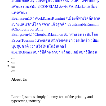
#PaintYourCity #เศรษฐกิจวัฒนธรรม #CreativeEconomy
#ศิลปะร่วมสมัย #ICONSIAM #สศร #ArtMarket #เมือง
แห่งศิลปะ
#Bangsaen10 #WorldClassRunning #เมืองกีฬาเวิลด์คลาส
#บางแสนรักษ์โลก #จากแก้วสู่กล้า #SustainableRunning
#ChonburiSportsCity
#Bangsaen42 #ChonburiMarathon #มาราธอนระดับโลก
#SportTourism #บางแสน #นักวิ่งเคนยา #อนุชิตจิว #ปิยะ
นุชสุขชาติ #งานวิ่งไทยโกอินเตอร์
#BarBQPlaza #บาร์บีคิวพลาซ่า #วิตอะเดย์ #บาร์บีกอน
About Us
Lorem Ipsum is simply dummy text of the printing and
typesetting industry.