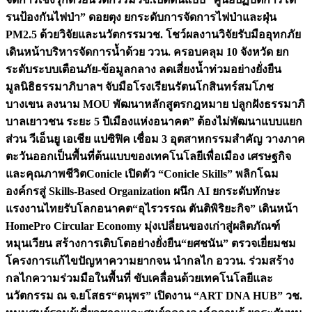
รนป้องกันไฟป่า” ดอยตุง ยกระดับการจัดการไฟป่าและฝุ่น
PM2.5 ด้วยวิจัยและนวัตกรรม
วช. โชว์ผลงานวิจัยรับมืออุทกภัย
เดินหน้าบริหารจัดการน้ำด้วย ววน. ครอบคลุม 10 จังหวัด ยก
ระดับระบบเตือนภัย-ข้อมูลกลาง ลดเสี่ยงน้ำท่วมอย่างยั่งยืน
มูลนิธิธรรมาภิบาลฯ จับมือโรงเรียนรัตนโกสินทร์สมโภช
บางเขน ลงนาม MOU พัฒนาหลักสูตรกฎหมาย ปลูกฝังธรรมาภิ
บาลเยาวชน ระยะ 5 ปี
เมืองแห่งอนาคต” ต้องไม่พัฒนาแบบแยก
ส่วน วีเอ็นยู เอเชีย แปซิฟิค เชื่อม 3 อุตสาหกรรมสำคัญ วางภาค
ตะวันออกเป็นพื้นที่ต้นแบบของเทคโนโลยีเพื่อเมือง เศรษฐกิจ
และคุณภาพชีวิต
Conicle เปิดตัว “Conicle Skills” พลิกโฉม
องค์กรสู่ Skills-Based Organization ผนึก AI ยกระดับทักษะ
แรงงานไทยรับโลกอนาคต
“อุไรวรรณ ตันติพิริยะกิจ” เดินหน้า
HomePro Circular Economy มุ่งเปลี่ยนของเก่าสู่ผลิตภัณฑ์
หมุนเวียน สร้างการเติบโตอย่างยั่งยืน
“ยศชนัน” ตรวจเยี่ยมชม
โครงการแก้ไขปัญหาความยากจน นำกลไก อววน. ร่วมสร้าง
กลไกความร่วมมือในพื้นที่ ขับเคลื่อนด้วยเทคโนโลยีและ
นวัตกรรม ณ จ.ยโสธร
“ดนุพร” เปิดงาน “ART DNA HUB” วช.