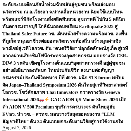
ระดับระบบเตือนภัยน้ำท่วมฉับพลันสู่ชุมชน พร้อมส่งมอบ
นวัตกรรม ณ อ.เวียงสา จ.น่าน
เสื้อหน่วยงาน นิยมใช้แบบไหน
พร้อมแชร์พิกัดโรงงานสั่งผลิต
ฟันสวย สุขภาพดี ไปกับ 5 คลินิก
ทันตกรรมราชบุรี ใกล้ฉัน
ถอดบทเรียน Earthquake 2025 สู่
Thailand Safer Future วช. เดินหน้าสร้างความพร้อม
วช. ลงพื้น
ที่ภูเก็ต หนุนอาชีวะต่อยอดนวัตกรรมท้องถิ่น สร้างมูลค่าเชิง
พาณิชย์สู่เวทีโลก
วช. ดัน “ดนตรีวิจัย” ปลุกอัตลักษณ์ภูเก็ต สู่เวที
สากลผ่านเสียงซิมโฟนี
กระทรวงอุตสาหกรรม มอบรางวัล CSR-
DIW 3 ระดับ เชิดชูโรงงานต้นแบบ“อุตสาหกรรมดี อยู่คู่ชุมชน
อย่างยั่งยืน”
กองทัพบก-ไทยประกันชีวิต ลงนามต่อสัญญา
กรมธรรม์ประกันชีวิตทหาร ปีที่ 40
วช. ผนึก STS forum เตรียม
จัด Japan–Thailand Symposium 2026 ดันไทยสู่เวทีวิทยาศาสตร์
โลก
วช. โชว์ศักยภาพ Thai Innovators กวาดรางวัล Geneva
International 2026
GAC AION บุก Motor Show 2026 เปิด
ตัว AION V 500 Premium ชูบริการครบวงจร ดันไทยสู่ฮับ
EV
อว. นำ วช. – สวทช. มอบรางวัลสุดยอดผลงาน “LLM
สัญชาติไทย” ดัน 24 ต้นแบบยกระดับงานวิจัยสู่การใช้งานจริง
August 7, 2026