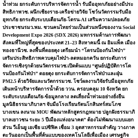
น้ำท่วม ยกระดับการบริหารจัดการน้ำ รับมืออุทกภัยอย่างมีประ
สิทธิภาพ
วช. ผนึกเชียงราย-เครือข่ายวิจัย โชว์นวัตกรรมรับมือ
อุทกภัย ยกระดับระบบเตือนภัย-โดรน-AI เสริมความปลอดภัย
ประชาชน
รมว.พม. ชวนคนไทยร่วมเป็นส่วนหนึ่งของงาน Social
Development Expo 2026 (SDX 2026) มหกรรมด้านการพัฒนา
สังคมที่ใหญ่ที่สุดของประเทศ 21–23 สิงหาคมนี้ ณ อิมแพ็ค เมือง
ทองธานี
วช. ลงพื้นที่ดอยตุง เตรียมนำ “โดรนป้องกันไฟป่า”
เสริมประสิทธิภาพควบคุมไฟป่า-ลดหมอกควัน ยกระดับการ
จัดการเชิงรุกด้วยนวัตกรรม
วช.เปิดต้นแบบ “ศูนย์ปฏิบัติการโด
รนป้องกันไฟป่า” ดอยตุง ยกระดับการจัดการไฟป่าและฝุ่น
PM2.5 ด้วยวิจัยและนวัตกรรม
วช. โชว์ผลงานวิจัยรับมืออุทกภัย
เดินหน้าบริหารจัดการน้ำด้วย ววน. ครอบคลุม 10 จังหวัด ยก
ระดับระบบเตือนภัย-ข้อมูลกลาง ลดเสี่ยงน้ำท่วมอย่างยั่งยืน
มูลนิธิธรรมาภิบาลฯ จับมือโรงเรียนรัตนโกสินทร์สมโภช
บางเขน ลงนาม MOU พัฒนาหลักสูตรกฎหมาย ปลูกฝังธรรมาภิ
บาลเยาวชน ระยะ 5 ปี
เมืองแห่งอนาคต” ต้องไม่พัฒนาแบบแยก
ส่วน วีเอ็นยู เอเชีย แปซิฟิค เชื่อม 3 อุตสาหกรรมสำคัญ วางภาค
ตะวันออกเป็นพื้นที่ต้นแบบของเทคโนโลยีเพื่อเมือง เศรษฐกิจ