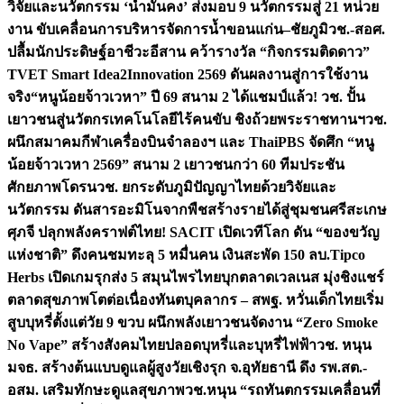
วิจัยและนวัตกรรม ‘น้ำมั่นคง’ ส่งมอบ 9 นวัตกรรมสู่ 21 หน่วย
งาน ขับเคลื่อนการบริหารจัดการน้ำขอนแก่น–ชัยภูมิ
วช.-สอศ.
ปลื้มนักประดิษฐ์อาชีวะอีสาน คว้ารางวัล “กิจกรรมติดดาว”
TVET Smart Idea2Innovation 2569 ดันผลงานสู่การใช้งาน
จริง
“หนูน้อยจ้าวเวหา” ปี 69 สนาม 2 ได้แชมป์แล้ว! วช. ปั้น
เยาวชนสู่นวัตกรเทคโนโลยีไร้คนขับ ชิงถ้วยพระราชทานฯ
วช.
ผนึกสมาคมกีฬาเครื่องบินจำลองฯ และ ThaiPBS จัดศึก “หนู
น้อยจ้าวเวหา 2569” สนาม 2 เยาวชนกว่า 60 ทีมประชัน
ศักยภาพโดรน
วช. ยกระดับภูมิปัญญาไทยด้วยวิจัยและ
นวัตกรรม ดันสารอะมิโนจากพืชสร้างรายได้สู่ชุมชนศรีสะเกษ
ศุภจี ปลุกพลังคราฟต์ไทย! SACIT เปิดเวทีโลก ดัน “ของขวัญ
แห่งชาติ” ดึงคนชมทะลุ 5 หมื่นคน เงินสะพัด 150 ลบ.
Tipco
Herbs เปิดเกมรุกส่ง 5 สมุนไพรไทยบุกตลาดเวลเนส มุ่งชิงแชร์
ตลาดสุขภาพโตต่อเนื่อง
ทันตบุคลากร – สพฐ. หวั่นเด็กไทยเริ่ม
สูบบุหรี่ตั้งแต่วัย 9 ขวบ ผนึกพลังเยาวชนจัดงาน “Zero Smoke
No Vape” สร้างสังคมไทยปลอดบุหรี่และบุหรี่ไฟฟ้า
วช. หนุน
มจธ. สร้างต้นแบบดูแลผู้สูงวัยเชิงรุก จ.อุทัยธานี ดึง รพ.สต.-
อสม. เสริมทักษะดูแลสุขภาพ
วช.หนุน “รถทันตกรรมเคลื่อนที่