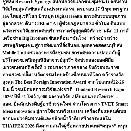
ชูพลัง Research Synergy ผนึกนักวิจัย-เอกชน-ชุมชน เปลี่ยนงาน
วิจัยไทยสู่พลังขับเคลื่อนประเทศ
สรพ. ครบรอบ 17 ปี ชูมาตรฐาน
HA ไทยสู่เวทีโลก ปักหมุด Digital Health ยกระดับระบบสุขภาพ
สู่สากล
วช. ดัน “CIBbot” AI ผู้ช่วยกฎหมาย 24 ชั่วโมง ต้นแบบ
นวัตกรรมวิจัยยกระดับบริการภาครัฐสู่ยุคดิจิทัล
วช. ผนึก 11 ภาคี
เครือข่าย Big Brothers ขับเคลื่อน “ชันโรง” สร้างป่า สร้าง
เศรษฐกิจชุมชน สู่การพัฒนาที่ยั่งยืน
อย. ลุยตลาดสดธนบุรี ส่ง
Mobile Unit ตรวจอาหารถึงชุมชน ยกระดับความปลอดภัยผู้
บริโภค
วช. ผนึกมูลนิธิอาจารย์สุกรีฯ จัดประลองยอดฝีมือ
เยาวชนดนตรี ครั้งที่ 4 รอบรองฯ ภาคกลาง ชิงถ้วยพระราช
ทานฯ
วช. ปลื้ม! นวัตกรรมไทยสร้างชื่อบนเวทีโลก คว้ารางวัล
สูงสุด The Best Foreign Innovation Award จากโปแลนด์
22-26
มิ.ย.นี้ วช.เปิดมหกรรมวิจัยแห่งชาติ ‘Thailand Research Expo
2026’ ปีที่ 21 โชว์ 1,000 ผลงานวิจัย เปลี่ยนอนาคตไทย
วช. –
สอศ. ปั้นนักประดิษฐ์อาชีวะรุ่นใหม่ ผ่านโครงการ TVET Smart
Idea2Innovation สู่การใช้งานจริง
OROM เครื่องดื่มแพลนต์เบส
จากมะม่วงหิมพานต์และกล้วยน้ำว้าดิบ สร้างกระแสใน
THAIFEX 2026 ดึงความสนใจผู้ซื้อหลายประเทศ
“ดนุพร” หนุน