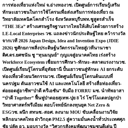
การท่องเที่ยวแห่งใหม่ จ.อ่างทอง
วช. เปิดศูนย์การเรียนรู้เสริม
ทักษะเยาวชนในการใช้โดรนเพื่อส่งเสริมการท่องเที่ยว ณ
วิทยาลัยเทคนิคโคกสำโรง จังหวัดลพบุรี
บพท.ชูสูตรสำเร็จ
“THE 3Ea” สร้างเศรษฐกิจฐานรากไทยให้เติบโตด้วยการสร้าง
LE-Local Enterprises
วช. แถลงข่าวนักประดิษฐ์ไทย คว้ารางวัล
จากเวที 2026 Japan Design, Idea and Invention Expo (JDIE
2026) ชูศักยภาพสิ่งประดิษฐ์นวัตกรรมไทยสู่เวทีนานาชา
ติ
ศ.ดร.ยศชนัน ชู “ทุนมนุษย์” กุญแจสู่อนาคตไทย เร่งสร้าง
Workforce Ecosystem เชื่อมการศึกษา–ทักษะ–ตลาดแรงงาน
วช.
เปิดศูนย์เรียนรู้โดรนที่อุทัยธานี ปั้นเยาวชนสู่ทักษะ AI ยกระดับ
ท่องเที่ยวด้วยนวัตกรรม
วช. เปิดศูนย์เรียนรู้โดรนต้นแบบที่
นครปฐม ดันเยาวชนใช้ AI และเทคโนโลยี สร้างสื่อท่องเที่ยว-
ต่อยอดสู่อาชีพ
“ป่าดี ครีเอชัน” จับมือ FORRU มช. นำทัพอาสา
“ป่าดี Together” ฟื้นฟูป่าดอยสุเทพ-ปุย 8 ไร่ โชว์โมเดลปลูกป่า
วิทยาศาสตร์พรีเมียม ตอบโจทย์นักลงทุนยุค Net Zero &
ESG
วช. ผนึก สทนช.-สอศ. ลงนาม MOU ขับเคลื่อนงานวิจัย
พลิกอนาคตไทย ฝ่าวิกฤต PM2.5 สู่ความมั่นคงน้ำทั่วประเทศ
ศุภ
ชัย ปลัด อว. มอบรางวัล “วิศวกรสังคมพัฒนาชุมชนดีเด่น ปี