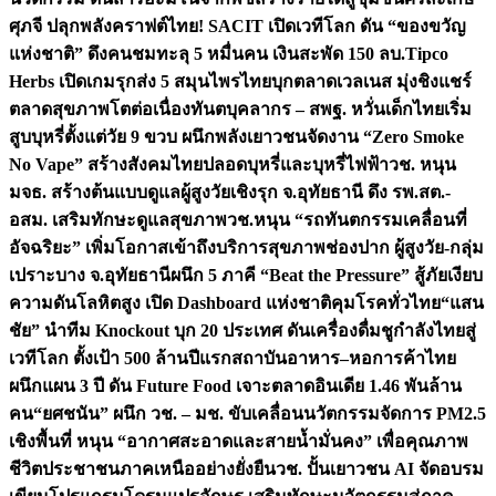
ศุภจี ปลุกพลังคราฟต์ไทย! SACIT เปิดเวทีโลก ดัน “ของขวัญ
แห่งชาติ” ดึงคนชมทะลุ 5 หมื่นคน เงินสะพัด 150 ลบ.
Tipco
Herbs เปิดเกมรุกส่ง 5 สมุนไพรไทยบุกตลาดเวลเนส มุ่งชิงแชร์
ตลาดสุขภาพโตต่อเนื่อง
ทันตบุคลากร – สพฐ. หวั่นเด็กไทยเริ่ม
สูบบุหรี่ตั้งแต่วัย 9 ขวบ ผนึกพลังเยาวชนจัดงาน “Zero Smoke
No Vape” สร้างสังคมไทยปลอดบุหรี่และบุหรี่ไฟฟ้า
วช. หนุน
มจธ. สร้างต้นแบบดูแลผู้สูงวัยเชิงรุก จ.อุทัยธานี ดึง รพ.สต.-
อสม. เสริมทักษะดูแลสุขภาพ
วช.หนุน “รถทันตกรรมเคลื่อนที่
อัจฉริยะ” เพิ่มโอกาสเข้าถึงบริการสุขภาพช่องปาก ผู้สูงวัย-กลุ่ม
เปราะบาง จ.อุทัยธานี
ผนึก 5 ภาคี “Beat the Pressure” สู้ภัยเงียบ
ความดันโลหิตสูง เปิด Dashboard แห่งชาติคุมโรคทั่วไทย
“แสน
ชัย” นำทีม Knockout บุก 20 ประเทศ ดันเครื่องดื่มชูกำลังไทยสู่
เวทีโลก ตั้งเป้า 500 ล้านปีแรก
สถาบันอาหาร–หอการค้าไทย
ผนึกแผน 3 ปี ดัน Future Food เจาะตลาดอินเดีย 1.46 พันล้าน
คน
“ยศชนัน” ผนึก วช. – มช. ขับเคลื่อนนวัตกรรมจัดการ PM2.5
เชิงพื้นที่ หนุน “อากาศสะอาดและสายน้ำมั่นคง” เพื่อคุณภาพ
ชีวิตประชาชนภาคเหนืออย่างยั่งยืน
วช. ปั้นเยาวชน AI จัดอบรม