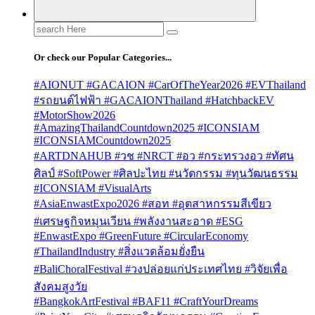
Search
for:
Or check our Popular Categories...
#AIONUT #GACAION #CarOfTheYear2026 #EVThailand
#รถยนต์ไฟฟ้า #GACAIONThailand #HatchbackEV
#MotorShow2026
#AmazingThailandCountdown2025 #ICONSIAM
#ICONSIAMCountdown2025
#ARTDNAHUB #วช #NRCT #อว #กระทรวงอว #ทัศน
ศิลป์ #SoftPower #ศิลปะไทย #นวัตกรรม #ทุนวัฒนธรรม
#ICONSIAM #VisualArts
#AsiaEnwastExpo2026 #สอท #อุตสาหกรรมสีเขียว
#เศรษฐกิจหมุนเวียน #พลังงานสะอาด #ESG
#EnwastExpo #GreenFuture #CircularEconomy
#ThailandIndustry #สิ่งแวดล้อมยั่งยืน
#BaliChoralFestival #วงปล่อยแก่ประเทศไทย #วิจัยเพื่อ
สังคมสูงวัย
#BangkokArtFestival #BAF11 #CraftYourDreams