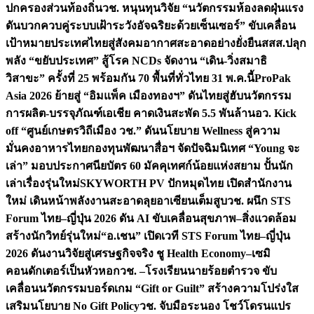
ปกครองส่วนท้องถิ่น
วช. หนุนทุนวิจัย “นวัตกรรมห้องลดฝุ่นแรง
ดันบวกควบคู่ระบบเฝ้าระวังอัจฉริยะด้วยเซ็นเซอร์” ขับเคลื่อน
เป้าหมายประเทศไทยสู่สังคมอากาศสะอาดอย่างยั่งยืน
สสส.ปลุก
พลัง “ขยับประเทศ” สู้โรค NCDs จัดงาน “เดิน-วิ่งสมาธิ
วิสาขะ” ครั้งที่ 25 พร้อมกัน 70 พื้นที่ทั่วไทย 31 พ.ค.นี้
ProPak
Asia 2026 ย้ายสู่ “อิมแพ็ค เมืองทองฯ” ดันไทยสู่ฮับนวัตกรรม
การผลิต-บรรจุภัณฑ์เอเชีย คาดเงินสะพัด 5.5 พันล้าน
อว. Kick
off “ศูนย์เกษตรวิถีเมือง วช.” ดันนโยบาย Wellness สู่ความ
มั่นคงอาหารไทย
กองทุนพัฒนาสื่อฯ จัดปัจฉิมนิเทศ “Young จะ
เล่า” มอบประกาศนียบัตร 60 มัคคุเทศก์น้อยแห่งสยาม ปั้นนัก
เล่าเรื่องรุ่นใหม่
SKYWORTH PV ปักหมุดไทย เปิดสำนักงาน
ใหม่ เดินหน้าพลังงานสะอาดลุยอาเซียนเต็มสูบ
วช. ผนึก STS
Forum ไทย–ญี่ปุ่น 2026 ดัน AI ขับเคลื่อนสุขภาพ–สิ่งแวดล้อม
สร้างนักวิทย์รุ่นใหม่
“อ.เชน” เปิดเวที STS Forum ไทย–ญี่ปุ่น
2026 ดันงานวิจัยสู่เศรษฐกิจจริง ชู Health Economy–เซมิ
คอนดักเตอร์เป็นหัวหอก
วช. –โรงเรียนนายร้อยตำรวจ ขับ
เคลื่อนนวัตกรรมบอร์ดเกม “Gift or Guilt” สร้างความโปร่งใส
เสริมนโยบาย No Gift Policy
วช. จับมือระนอง โชว์โดรนแปร