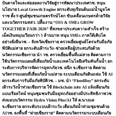
บันดาลใจและต่อยอดงานวิจัยสู่การพัฒนาประเทศ
วช. หนุน
นโยบาย Local Growth Engine ยกระดับทุเรียนต้นแม่น้ำมูลโค
ราช ตั้ง 9 ศูนย์ชุมชนเกษตรรักษ์โลก ขับเคลื่อนเกษตรด้วยวิจัย
และนวัตกรรม
สสว. ปลื้มงาน “OSS & SMEs GROW
TOGETHER FAIR 2026” ที่สงขลาประสบความสำเร็จ สร้าง
เม็ดเงินหมุนเวียนกว่า 5 ล้านบาท หนุน SMEs ภาคใต้เติบโต
อย่างยั่งยืน
วช. – จังหวัดเชียงราย ตรวจเยี่ยมศูนย์โดรนรับมือภัย
พิบัติแม่สาย ยกระดับเฝ้าระวัง–ช่วยเหลือผู้ประสบภัยด้วย
นวัตกรรม
เชียงราย นำ วช. ตรวจเยี่ยมพื้นที่แม่สาย ติดตามการ
ใช้นวัตกรรมแผนที่เสี่ยงภัยน้ำและเทคโนโลยีเสริมคันกั้นน้ำ ยก
ระดับการบริหารจัดการอุทกภัย
วช. ผนึก จ.เชียงราย ติดตาม
นวัตกรรมแผนที่เสี่ยงภัยน้ำแม่สาย-ระบบเตือนภัยดินถล่ม ใช้ AI
ยกระดับการรับมือภัยพิบัติ
วช. – มช. นำ “FloodBoy” ยกระดับ
เฝ้าระวังน้ำท่วมเชียงราย ใช้ Blockchain และ AI แจ้งเตือนภัย
แบบเรียลไทม์ หนุนชุมชนรับมืออุทกภัยอย่างมีประสิทธิภาพ
วช.
ส่งมอบนวัตกรรม Hydro Vision Plus/AI ให้ ต.นางแล
จ.เชียงราย ยกระดับระบบเฝ้าระวัง-เตือนภัยน้ำท่วมชุมชนด้วย
AI
วช. ลงพื้นที่ “ฝายเชียงราย” ติดตามนวัตกรรมระบบเตือนภัย