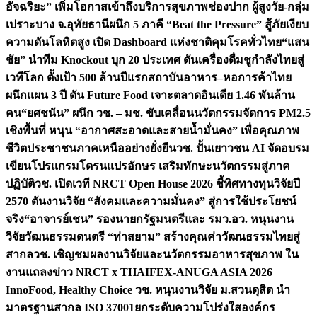
อัจฉริยะ” เพิ่มโอกาสเข้าถึงบริการสุขภาพช่องปาก ผู้สูงวัย-กลุ่ม
เปราะบาง จ.อุทัยธานี
ผนึก 5 ภาคี “Beat the Pressure” สู้ภัยเงียบ
ความดันโลหิตสูง เปิด Dashboard แห่งชาติคุมโรคทั่วไทย
“แสน
ชัย” นำทีม Knockout บุก 20 ประเทศ ดันเครื่องดื่มชูกำลังไทยสู่
เวทีโลก ตั้งเป้า 500 ล้านปีแรก
สถาบันอาหาร–หอการค้าไทย
ผนึกแผน 3 ปี ดัน Future Food เจาะตลาดอินเดีย 1.46 พันล้าน
คน
“ยศชนัน” ผนึก วช. – มช. ขับเคลื่อนนวัตกรรมจัดการ PM2.5
เชิงพื้นที่ หนุน “อากาศสะอาดและสายน้ำมั่นคง” เพื่อคุณภาพ
ชีวิตประชาชนภาคเหนืออย่างยั่งยืน
วช. ปั้นเยาวชน AI จัดอบรม
เขียนโปรแกรมโดรนแปรอักษร เสริมทักษะนวัตกรรมสู่ภาค
ปฏิบัติ
วช. เปิดเวที NRCT Open House 2026 ชี้ทิศทางทุนวิจัยปี
2570 ดันงานวิจัย “สังคมและความมั่นคง” สู่การใช้ประโยชน์
จริง
“อาจารย์เชน” รองนายกรัฐมนตรีและ รมว.อว. หนุนงาน
วิจัยวัฒนธรรมดนตรี “ท่าสยาม” สร้างคุณค่าวัฒนธรรมไทยสู่
สากล
วช. เชิญชมผลงานวิจัยและนวัตกรรมอาหารสุขภาพ ใน
งานแถลงข่าว NRCT x THAIFEX-ANUGA ASIA 2026
InnoFood, Healthy Choice
วช. หนุนงานวิจัย ม.สวนดุสิต นำ
มาตรฐานสากล ISO 37001ยกระดับความโปร่งใสองค์กร