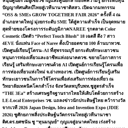
หนุนศูนย์รวมผู้เชี่ยวชาญและศูนย์กลางองค์ความรู้ ยกระดับทุน
ปัญญาทัศนศิลป์ไทยสู่เวทีนานาชาติ
สสว. เปิดฉากมหกรรม
“OSS & SMEs GROW TOGETHER FAIR 2026” ครั้งที่ 4 ณ
อำเภอหาดใหญ่ มุ่งยกระดับ SME ใต้สู่ความสำเร็จ เป็นจุดหมาย
สุดท้ายของโครงการระดับภูมิภาค
NAREE รุกตลาด Color
Cosmetic เปิดตัว “Perfect Touch Blush” 18 เฉดสี ดึง 7 สาว
4EVE นั่งแท่น Face of Naree ตั้งเป้ายอดขาย 100 ล้านบาท
วช.
เปิดศูนย์เรียนรู้โดรน–AI ที่สุพรรณบุรี ยกระดับทักษะเยาวชน
หนุนการท่องเที่ยวและอาชีพแห่งอนาคต
วช. ขยายโอกาสการ
เรียนรู้ เสริมทักษะเยาวชนด้วย AI เปิดศูนย์การเรียนรู้โดรนเพื่อ
การท่องเที่ยวแห่งใหม่ จ.อ่างทอง
วช. เปิดศูนย์การเรียนรู้เสริม
ทักษะเยาวชนในการใช้โดรนเพื่อส่งเสริมการท่องเที่ยว ณ
วิทยาลัยเทคนิคโคกสำโรง จังหวัดลพบุรี
บพท.ชูสูตรสำเร็จ
“THE 3Ea” สร้างเศรษฐกิจฐานรากไทยให้เติบโตด้วยการสร้าง
LE-Local Enterprises
วช. แถลงข่าวนักประดิษฐ์ไทย คว้ารางวัล
จากเวที 2026 Japan Design, Idea and Invention Expo (JDIE
2026) ชูศักยภาพสิ่งประดิษฐ์นวัตกรรมไทยสู่เวทีนานาชา
ติ
ศ.ดร.ยศชนัน ชู “ทุนมนุษย์” กุญแจสู่อนาคตไทย เร่งสร้าง