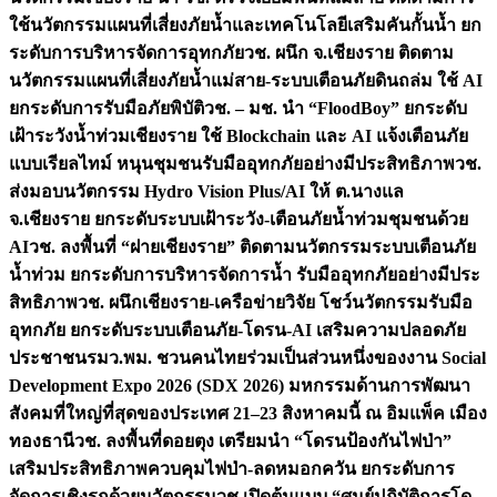
ใช้นวัตกรรมแผนที่เสี่ยงภัยน้ำและเทคโนโลยีเสริมคันกั้นน้ำ ยก
ระดับการบริหารจัดการอุทกภัย
วช. ผนึก จ.เชียงราย ติดตาม
นวัตกรรมแผนที่เสี่ยงภัยน้ำแม่สาย-ระบบเตือนภัยดินถล่ม ใช้ AI
ยกระดับการรับมือภัยพิบัติ
วช. – มช. นำ “FloodBoy” ยกระดับ
เฝ้าระวังน้ำท่วมเชียงราย ใช้ Blockchain และ AI แจ้งเตือนภัย
แบบเรียลไทม์ หนุนชุมชนรับมืออุทกภัยอย่างมีประสิทธิภาพ
วช.
ส่งมอบนวัตกรรม Hydro Vision Plus/AI ให้ ต.นางแล
จ.เชียงราย ยกระดับระบบเฝ้าระวัง-เตือนภัยน้ำท่วมชุมชนด้วย
AI
วช. ลงพื้นที่ “ฝายเชียงราย” ติดตามนวัตกรรมระบบเตือนภัย
น้ำท่วม ยกระดับการบริหารจัดการน้ำ รับมืออุทกภัยอย่างมีประ
สิทธิภาพ
วช. ผนึกเชียงราย-เครือข่ายวิจัย โชว์นวัตกรรมรับมือ
อุทกภัย ยกระดับระบบเตือนภัย-โดรน-AI เสริมความปลอดภัย
ประชาชน
รมว.พม. ชวนคนไทยร่วมเป็นส่วนหนึ่งของงาน Social
Development Expo 2026 (SDX 2026) มหกรรมด้านการพัฒนา
สังคมที่ใหญ่ที่สุดของประเทศ 21–23 สิงหาคมนี้ ณ อิมแพ็ค เมือง
ทองธานี
วช. ลงพื้นที่ดอยตุง เตรียมนำ “โดรนป้องกันไฟป่า”
เสริมประสิทธิภาพควบคุมไฟป่า-ลดหมอกควัน ยกระดับการ
จัดการเชิงรุกด้วยนวัตกรรม
วช.เปิดต้นแบบ “ศูนย์ปฏิบัติการโด