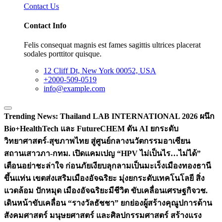
Contact Us
Contact Info
Felis consequat magnis est fames sagittis ultrices placerat
sodales porttitor quisque.
12 Cliff Dt, New York 00052, USA
+2000-509-0519
info@example.com
Trending News:
Thailand LAB INTERNATIONAL 2026 ผนึก
Bio+HealthTech และ FutureCHEM ดัน AI ยกระดับ
วิทยาศาสตร์-สุขภาพไทย สู่ศูนย์กลางนวัตกรรมอาเซียน
สถานเสาวภา-กทม. เปิดแคมเปญ “HPV ไม่เป็นไร…ไม่ได้”
เตือนอย่าชะล่าใจ ก่อนภัยเงียบลุกลามเป็นมะเร็ง
เมืองทองธานี
ขึ้นแท่น เขตส่งเสริมเมืองอัจฉริยะ มุ่งยกระดับเทคโนโลยี สิ่ง
แวดล้อม ปักหมุด เมืองอัจฉริยะมีชีวิต ขับเคลื่อนเศรษฐกิจ
วช.
เดินหน้าขับเคลื่อน “รางวัลธัชชา” ยกย่องผู้สร้างคุณูปการด้าน
สังคมศาสตร์ มนุษยศาสตร์ และศิลปกรรมศาสตร์ สร้างแรง