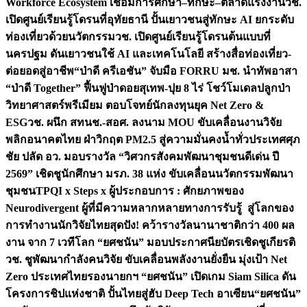
Workforce Ecosystem เชื่อมการศึกษา–ทักษะ–ตลาดแรงงาน
วช.
เปิดศูนย์เรียนรู้โดรนที่อุทัยธานี ปั้นเยาวชนสู่ทักษะ AI ยกระดับ
ท่องเที่ยวด้วยนวัตกรรม
วช. เปิดศูนย์เรียนรู้โดรนต้นแบบที่
นครปฐม ดันเยาวชนใช้ AI และเทคโนโลยี สร้างสื่อท่องเที่ยว-
ต่อยอดสู่อาชีพ
“ป่าดี ครีเอชัน” จับมือ FORRU มช. นำทัพอาสา
“ป่าดี Together” ฟื้นฟูป่าดอยสุเทพ-ปุย 8 ไร่ โชว์โมเดลปลูกป่า
วิทยาศาสตร์พรีเมียม ตอบโจทย์นักลงทุนยุค Net Zero &
ESG
วช. ผนึก สทนช.-สอศ. ลงนาม MOU ขับเคลื่อนงานวิจัย
พลิกอนาคตไทย ฝ่าวิกฤต PM2.5 สู่ความมั่นคงน้ำทั่วประเทศ
ศุภ
ชัย ปลัด อว. มอบรางวัล “วิศวกรสังคมพัฒนาชุมชนดีเด่น ปี
2569” เชิดชูนักศึกษา มรภ. 38 แห่ง ขับเคลื่อนนวัตกรรมพัฒนา
ชุมชน
TPQI x Steps x ผู้ประกอบการ : ศักยภาพของ
Neurodivergent ผู้ที่มีความหลากหลายทางการรับรู้ สู่โลกของ
การทำงาน
นักวิจัยไทยสุดปัง! คว้ารางวัลนานาชาติกว่า 400 ผล
งาน จาก 7 เวทีโลก “ยศชนัน” มอบประกาศนียบัตรเชิดชูเกียรติ
วช. ชูพัฒนากำลังคนวิจัย ขับเคลื่อนพลังงานยั่งยืน มุ่งเป้า Net
Zero ประเทศไทย
รองนายกฯ “ยศชนัน” เปิดเกม Siam Silica ดัน
โครงการชิปแห่งชาติ ปั้นไทยสู่ฮับ Deep Tech อาเซียน
“ยศชนัน”