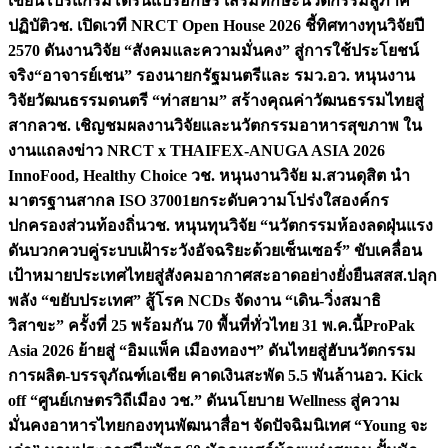
เขียนโปรแกรมโดรนแปรอักษร เสริมทักษะนวัตกรรมสู่ภาค
ปฏิบัติ
วช. เปิดเวที NRCT Open House 2026 ชี้ทิศทางทุนวิจัยปี
2570 ดันงานวิจัย “สังคมและความมั่นคง” สู่การใช้ประโยชน์
จริง
“อาจารย์เชน” รองนายกรัฐมนตรีและ รมว.อว. หนุนงาน
วิจัยวัฒนธรรมดนตรี “ท่าสยาม” สร้างคุณค่าวัฒนธรรมไทยสู่
สากล
วช. เชิญชมผลงานวิจัยและนวัตกรรมอาหารสุขภาพ ใน
งานแถลงข่าว NRCT x THAIFEX-ANUGA ASIA 2026
InnoFood, Healthy Choice
วช. หนุนงานวิจัย ม.สวนดุสิต นำ
มาตรฐานสากล ISO 37001ยกระดับความโปร่งใสองค์กร
ปกครองส่วนท้องถิ่น
วช. หนุนทุนวิจัย “นวัตกรรมห้องลดฝุ่นแรง
ดันบวกควบคู่ระบบเฝ้าระวังอัจฉริยะด้วยเซ็นเซอร์” ขับเคลื่อน
เป้าหมายประเทศไทยสู่สังคมอากาศสะอาดอย่างยั่งยืน
สสส.ปลุก
พลัง “ขยับประเทศ” สู้โรค NCDs จัดงาน “เดิน-วิ่งสมาธิ
วิสาขะ” ครั้งที่ 25 พร้อมกัน 70 พื้นที่ทั่วไทย 31 พ.ค.นี้
ProPak
Asia 2026 ย้ายสู่ “อิมแพ็ค เมืองทองฯ” ดันไทยสู่ฮับนวัตกรรม
การผลิต-บรรจุภัณฑ์เอเชีย คาดเงินสะพัด 5.5 พันล้าน
อว. Kick
off “ศูนย์เกษตรวิถีเมือง วช.” ดันนโยบาย Wellness สู่ความ
มั่นคงอาหารไทย
กองทุนพัฒนาสื่อฯ จัดปัจฉิมนิเทศ “Young จะ