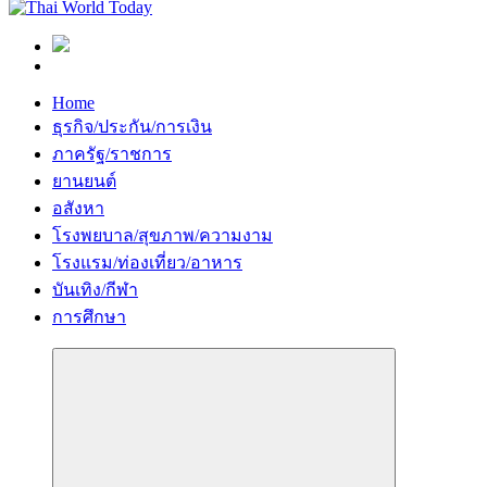
Home
ธุรกิจ/ประกัน/การเงิน
ภาครัฐ/ราชการ
ยานยนต์
อสังหา
โรงพยบาล/สุขภาพ/ความงาม
โรงแรม/ท่องเที่ยว/อาหาร
บันเทิง/กีฬา
การศึกษา