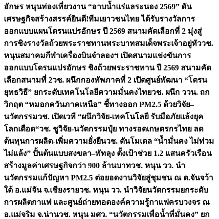
อักษร หนุนท่องเที่ยวงาน “อาบน้ำแร่แลระนอง 2569” ดัน
เศรษฐกิจสร้างสรรค์
ยินดี!ทีมเยาวชนไทย ได้รับรางวัลการ
ออกแบบแผนโดรนแปรอักษร ปี 2569 สนามคัดเลือกที่ 2 มุ่งสู่
การชิงรางวัลถ้วยพระราชทานพระบาทสมเด็จพระเจ้าอยู่หัว
วช.
หนุนสมาคมกีฬาเครื่องบินจำลองฯ เปิดสนามแข่งขันการ
ออกแบบโดรนแปรอักษร ชิงถ้วยพระราชทาน ปี 2569 สนามคัด
เลือกสนามที่ 2
วช. ผนึกกองทัพภาคที่ 2 เปิดศูนย์พัฒนา “โดรน
ยุทธวิธี” ยกระดับเทคโนโลยีความมั่นคงไทย
วช. ผนึก ววน. ถก
วิกฤต “หมอกควันภาคเหนือ” ชี้ทางออก PM2.5 ด้วยวิจัย–
นวัตกรรม
วช. เปิดเวที “ผนึกวิจัย-เทคโนโลยี รับมือภัยแล้งยุค
โลกเดือด“
วช. ชูวิจัย-นวัตกรรมปุ๋ย ทางรอดเกษตรกรไทย ลด
ต้นทุนการผลิต-เพิ่มความยั่งยืน
วช. ดันโมเดล “น้ำมั่นคง ไม่ท่วม
ไม่แล้ง” ปั้นต้นแบบสงขลา–พัทลุง ตั้งเป้าช่วย 1.2 แสนครัวเรือน
สร้างมูลค่าเศรษฐกิจกว่า 900 ล้านบาท
วช. หนุน วว. นำ
นวัตกรรมแก้ปัญหา PM2.5 ต่อยอดงานวิจัยสู่ชุมชน ณ ต.จันจว้า
ใต้ อ.แม่จัน จ.เชียงราย
วช. หนุน วว. นำวิจัยนวัตกรรมยกระดับ
การผลิตกาแฟ และศูนย์ถ่ายทอดองค์ความรู้กาแฟครบวงจร ณ
อ.แม่จริม จ.น่าน
วช. หนุน มศว. “นวัตกรรมเพื่อน้ำที่มั่นคง” ยก