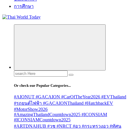
การศึกษา
Search
for:
Or check our Popular Categories...
#AIONUT #GACAION #CarOfTheYear2026 #EVThailand
#รถยนต์ไฟฟ้า #GACAIONThailand #HatchbackEV
#MotorShow2026
#AmazingThailandCountdown2025 #ICONSIAM
#ICONSIAMCountdown2025
#ARTDNAHUB #วช #NRCT #อว #กระทรวงอว #ทัศน