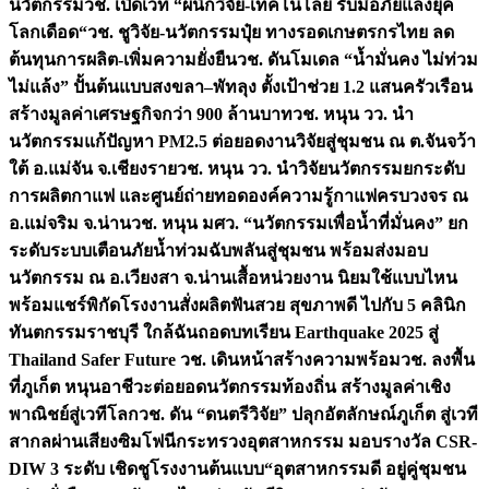
นวัตกรรม
วช. เปิดเวที “ผนึกวิจัย-เทคโนโลยี รับมือภัยแล้งยุค
โลกเดือด“
วช. ชูวิจัย-นวัตกรรมปุ๋ย ทางรอดเกษตรกรไทย ลด
ต้นทุนการผลิต-เพิ่มความยั่งยืน
วช. ดันโมเดล “น้ำมั่นคง ไม่ท่วม
ไม่แล้ง” ปั้นต้นแบบสงขลา–พัทลุง ตั้งเป้าช่วย 1.2 แสนครัวเรือน
สร้างมูลค่าเศรษฐกิจกว่า 900 ล้านบาท
วช. หนุน วว. นำ
นวัตกรรมแก้ปัญหา PM2.5 ต่อยอดงานวิจัยสู่ชุมชน ณ ต.จันจว้า
ใต้ อ.แม่จัน จ.เชียงราย
วช. หนุน วว. นำวิจัยนวัตกรรมยกระดับ
การผลิตกาแฟ และศูนย์ถ่ายทอดองค์ความรู้กาแฟครบวงจร ณ
อ.แม่จริม จ.น่าน
วช. หนุน มศว. “นวัตกรรมเพื่อน้ำที่มั่นคง” ยก
ระดับระบบเตือนภัยน้ำท่วมฉับพลันสู่ชุมชน พร้อมส่งมอบ
นวัตกรรม ณ อ.เวียงสา จ.น่าน
เสื้อหน่วยงาน นิยมใช้แบบไหน
พร้อมแชร์พิกัดโรงงานสั่งผลิต
ฟันสวย สุขภาพดี ไปกับ 5 คลินิก
ทันตกรรมราชบุรี ใกล้ฉัน
ถอดบทเรียน Earthquake 2025 สู่
Thailand Safer Future วช. เดินหน้าสร้างความพร้อม
วช. ลงพื้น
ที่ภูเก็ต หนุนอาชีวะต่อยอดนวัตกรรมท้องถิ่น สร้างมูลค่าเชิง
พาณิชย์สู่เวทีโลก
วช. ดัน “ดนตรีวิจัย” ปลุกอัตลักษณ์ภูเก็ต สู่เวที
สากลผ่านเสียงซิมโฟนี
กระทรวงอุตสาหกรรม มอบรางวัล CSR-
DIW 3 ระดับ เชิดชูโรงงานต้นแบบ“อุตสาหกรรมดี อยู่คู่ชุมชน