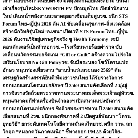
เล่า” มอบประกาศนียบัตร 60 มัคคุเทศก์น้อยแห่งสยาม ปั้นนัก
เล่าเรื่องรุ่นใหม่
SKYWORTH PV ปักหมุดไทย เปิดสำนักงาน
ใหม่ เดินหน้าพลังงานสะอาดลุยอาเซียนเต็มสูบ
วช. ผนึก STS
Forum ไทย–ญี่ปุ่น 2026 ดัน AI ขับเคลื่อนสุขภาพ–สิ่งแวดล้อม
สร้างนักวิทย์รุ่นใหม่
“อ.เชน” เปิดเวที STS Forum ไทย–ญี่ปุ่น
2026 ดันงานวิจัยสู่เศรษฐกิจจริง ชู Health Economy–เซมิ
คอนดักเตอร์เป็นหัวหอก
วช. –โรงเรียนนายร้อยตำรวจ ขับ
เคลื่อนนวัตกรรมบอร์ดเกม “Gift or Guilt” สร้างความโปร่งใส
เสริมนโยบาย No Gift Policy
วช. จับมือระนอง โชว์โดรนแปร
อักษร หนุนท่องเที่ยวงาน “อาบน้ำแร่แลระนอง 2569” ดัน
เศรษฐกิจสร้างสรรค์
ยินดี!ทีมเยาวชนไทย ได้รับรางวัลการ
ออกแบบแผนโดรนแปรอักษร ปี 2569 สนามคัดเลือกที่ 2 มุ่งสู่
การชิงรางวัลถ้วยพระราชทานพระบาทสมเด็จพระเจ้าอยู่หัว
วช.
หนุนสมาคมกีฬาเครื่องบินจำลองฯ เปิดสนามแข่งขันการ
ออกแบบโดรนแปรอักษร ชิงถ้วยพระราชทาน ปี 2569 สนามคัด
เลือกสนามที่ 2
วช. ผนึกกองทัพภาคที่ 2 เปิดศูนย์พัฒนา “โดรน
ยุทธวิธี” ยกระดับเทคโนโลยีความมั่นคงไทย
วช. ผนึก ววน. ถก
วิกฤต “หมอกควันภาคเหนือ” ชี้ทางออก PM2.5 ด้วยวิจัย–