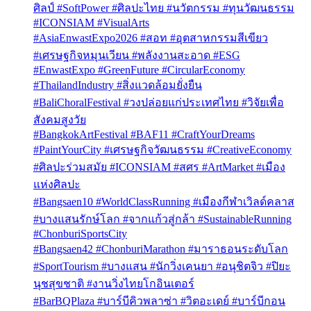
ศิลป์ #SoftPower #ศิลปะไทย #นวัตกรรม #ทุนวัฒนธรรม
#ICONSIAM #VisualArts
#AsiaEnwastExpo2026 #สอท #อุตสาหกรรมสีเขียว
#เศรษฐกิจหมุนเวียน #พลังงานสะอาด #ESG
#EnwastExpo #GreenFuture #CircularEconomy
#ThailandIndustry #สิ่งแวดล้อมยั่งยืน
#BaliChoralFestival #วงปล่อยแก่ประเทศไทย #วิจัยเพื่อ
สังคมสูงวัย
#BangkokArtFestival #BAF11 #CraftYourDreams
#PaintYourCity #เศรษฐกิจวัฒนธรรม #CreativeEconomy
#ศิลปะร่วมสมัย #ICONSIAM #สศร #ArtMarket #เมือง
แห่งศิลปะ
#Bangsaen10 #WorldClassRunning #เมืองกีฬาเวิลด์คลาส
#บางแสนรักษ์โลก #จากแก้วสู่กล้า #SustainableRunning
#ChonburiSportsCity
#Bangsaen42 #ChonburiMarathon #มาราธอนระดับโลก
#SportTourism #บางแสน #นักวิ่งเคนยา #อนุชิตจิว #ปิยะ
นุชสุขชาติ #งานวิ่งไทยโกอินเตอร์
#BarBQPlaza #บาร์บีคิวพลาซ่า #วิตอะเดย์ #บาร์บีกอน