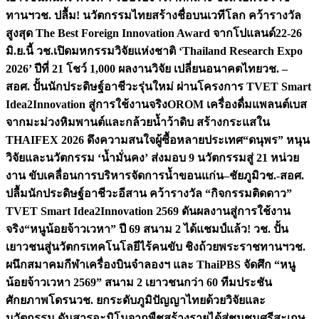
ทานฯ
วช. ปลื้ม! นวัตกรรมไทยสร้างชื่อบนเวทีโลก คว้ารางวัล
สูงสุด The Best Foreign Innovation Award จากโปแลนด์
22-26
มิ.ย.นี้ วช.เปิดมหกรรมวิจัยแห่งชาติ ‘Thailand Research Expo
2026’ ปีที่ 21 โชว์ 1,000 ผลงานวิจัย เปลี่ยนอนาคตไทย
วช. –
สอศ. ปั้นนักประดิษฐ์อาชีวะรุ่นใหม่ ผ่านโครงการ TVET Smart
Idea2Innovation สู่การใช้งานจริง
OROM เครื่องดื่มแพลนต์เบส
จากมะม่วงหิมพานต์และกล้วยน้ำว้าดิบ สร้างกระแสใน
THAIFEX 2026 ดึงความสนใจผู้ซื้อหลายประเทศ
“ดนุพร” หนุน
วิจัยและนวัตกรรม ‘น้ำมั่นคง’ ส่งมอบ 9 นวัตกรรมสู่ 21 หน่วย
งาน ขับเคลื่อนการบริหารจัดการน้ำขอนแก่น–ชัยภูมิ
วช.-สอศ.
ปลื้มนักประดิษฐ์อาชีวะอีสาน คว้ารางวัล “กิจกรรมติดดาว”
TVET Smart Idea2Innovation 2569 ดันผลงานสู่การใช้งาน
จริง
“หนูน้อยจ้าวเวหา” ปี 69 สนาม 2 ได้แชมป์แล้ว! วช. ปั้น
เยาวชนสู่นวัตกรเทคโนโลยีไร้คนขับ ชิงถ้วยพระราชทานฯ
วช.
ผนึกสมาคมกีฬาเครื่องบินจำลองฯ และ ThaiPBS จัดศึก “หนู
น้อยจ้าวเวหา 2569” สนาม 2 เยาวชนกว่า 60 ทีมประชัน
ศักยภาพโดรน
วช. ยกระดับภูมิปัญญาไทยด้วยวิจัยและ
นวัตกรรม ดันสารอะมิโนจากพืชสร้างรายได้สู่ชุมชนศรีสะเกษ