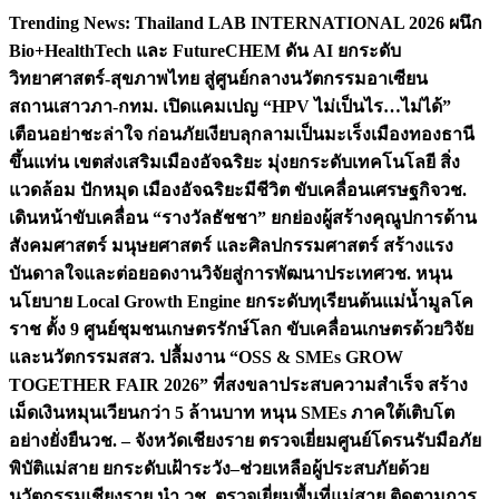
Skip
Trending News:
Thailand LAB INTERNATIONAL 2026 ผนึก
to
Bio+HealthTech และ FutureCHEM ดัน AI ยกระดับ
content
วิทยาศาสตร์-สุขภาพไทย สู่ศูนย์กลางนวัตกรรมอาเซียน
สถานเสาวภา-กทม. เปิดแคมเปญ “HPV ไม่เป็นไร…ไม่ได้”
เตือนอย่าชะล่าใจ ก่อนภัยเงียบลุกลามเป็นมะเร็ง
เมืองทองธานี
ขึ้นแท่น เขตส่งเสริมเมืองอัจฉริยะ มุ่งยกระดับเทคโนโลยี สิ่ง
แวดล้อม ปักหมุด เมืองอัจฉริยะมีชีวิต ขับเคลื่อนเศรษฐกิจ
วช.
เดินหน้าขับเคลื่อน “รางวัลธัชชา” ยกย่องผู้สร้างคุณูปการด้าน
สังคมศาสตร์ มนุษยศาสตร์ และศิลปกรรมศาสตร์ สร้างแรง
บันดาลใจและต่อยอดงานวิจัยสู่การพัฒนาประเทศ
วช. หนุน
นโยบาย Local Growth Engine ยกระดับทุเรียนต้นแม่น้ำมูลโค
ราช ตั้ง 9 ศูนย์ชุมชนเกษตรรักษ์โลก ขับเคลื่อนเกษตรด้วยวิจัย
และนวัตกรรม
สสว. ปลื้มงาน “OSS & SMEs GROW
TOGETHER FAIR 2026” ที่สงขลาประสบความสำเร็จ สร้าง
เม็ดเงินหมุนเวียนกว่า 5 ล้านบาท หนุน SMEs ภาคใต้เติบโต
อย่างยั่งยืน
วช. – จังหวัดเชียงราย ตรวจเยี่ยมศูนย์โดรนรับมือภัย
พิบัติแม่สาย ยกระดับเฝ้าระวัง–ช่วยเหลือผู้ประสบภัยด้วย
นวัตกรรม
เชียงราย นำ วช. ตรวจเยี่ยมพื้นที่แม่สาย ติดตามการ