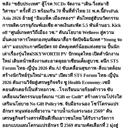
พลัง “ขยับประเทศ” สู้โรค NCDs จัดงาน “เดิน-วิ่งสมาธิ
วิสาขะ” ครั้งที่ 25 พร้อมกัน 70 พื้นที่ทั่วไทย 31 พ.ค.นี้
ProPak
Asia 2026 ย้ายสู่ “อิมแพ็ค เมืองทองฯ” ดันไทยสู่ฮับนวัตกรรม
การผลิต-บรรจุภัณฑ์เอเชีย คาดเงินสะพัด 5.5 พันล้าน
อว. Kick
off “ศูนย์เกษตรวิถีเมือง วช.” ดันนโยบาย Wellness สู่ความ
มั่นคงอาหารไทย
กองทุนพัฒนาสื่อฯ จัดปัจฉิมนิเทศ “Young จะ
เล่า” มอบประกาศนียบัตร 60 มัคคุเทศก์น้อยแห่งสยาม ปั้นนัก
เล่าเรื่องรุ่นใหม่
SKYWORTH PV ปักหมุดไทย เปิดสำนักงาน
ใหม่ เดินหน้าพลังงานสะอาดลุยอาเซียนเต็มสูบ
วช. ผนึก STS
Forum ไทย–ญี่ปุ่น 2026 ดัน AI ขับเคลื่อนสุขภาพ–สิ่งแวดล้อม
สร้างนักวิทย์รุ่นใหม่
“อ.เชน” เปิดเวที STS Forum ไทย–ญี่ปุ่น
2026 ดันงานวิจัยสู่เศรษฐกิจจริง ชู Health Economy–เซมิ
คอนดักเตอร์เป็นหัวหอก
วช. –โรงเรียนนายร้อยตำรวจ ขับ
เคลื่อนนวัตกรรมบอร์ดเกม “Gift or Guilt” สร้างความโปร่งใส
เสริมนโยบาย No Gift Policy
วช. จับมือระนอง โชว์โดรนแปร
อักษร หนุนท่องเที่ยวงาน “อาบน้ำแร่แลระนอง 2569” ดัน
เศรษฐกิจสร้างสรรค์
ยินดี!ทีมเยาวชนไทย ได้รับรางวัลการ
ออกแบบแผนโดรนแปรอักษร ปี 2569 สนามคัดเลือกที่ 2 มุ่งสู่