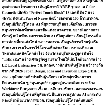
อำเภอหาดใหญ่ มุ่งยกระดับ SME ใต้สู่ความสำเร็จ เป็นจุดหมาย
สุดท้ายของโครงการระดับภูมิภาค
NAREE รุกตลาด Color
Cosmetic เปิดตัว “Perfect Touch Blush” 18 เฉดสี ดึง 7 สาว
4EVE นั่งแท่น Face of Naree ตั้งเป้ายอดขาย 100 ล้านบาท
วช.
เปิดศูนย์เรียนรู้โดรน–AI ที่สุพรรณบุรี ยกระดับทักษะเยาวชน
หนุนการท่องเที่ยวและอาชีพแห่งอนาคต
วช. ขยายโอกาสการ
เรียนรู้ เสริมทักษะเยาวชนด้วย AI เปิดศูนย์การเรียนรู้โดรนเพื่อ
การท่องเที่ยวแห่งใหม่ จ.อ่างทอง
วช. เปิดศูนย์การเรียนรู้เสริม
ทักษะเยาวชนในการใช้โดรนเพื่อส่งเสริมการท่องเที่ยว ณ
วิทยาลัยเทคนิคโคกสำโรง จังหวัดลพบุรี
บพท.ชูสูตรสำเร็จ
“THE 3Ea” สร้างเศรษฐกิจฐานรากไทยให้เติบโตด้วยการสร้าง
LE-Local Enterprises
วช. แถลงข่าวนักประดิษฐ์ไทย คว้ารางวัล
จากเวที 2026 Japan Design, Idea and Invention Expo (JDIE
2026) ชูศักยภาพสิ่งประดิษฐ์นวัตกรรมไทยสู่เวทีนานาชา
ติ
ศ.ดร.ยศชนัน ชู “ทุนมนุษย์” กุญแจสู่อนาคตไทย เร่งสร้าง
Workforce Ecosystem เชื่อมการศึกษา–ทักษะ–ตลาดแรงงาน
วช.
เปิดศูนย์เรียนรู้โดรนที่อุทัยธานี ปั้นเยาวชนสู่ทักษะ AI ยกระดับ
ท่องเที่ยวด้วยนวัตกรรม
วช. เปิดศูนย์เรียนรู้โดรนต้นแบบที่