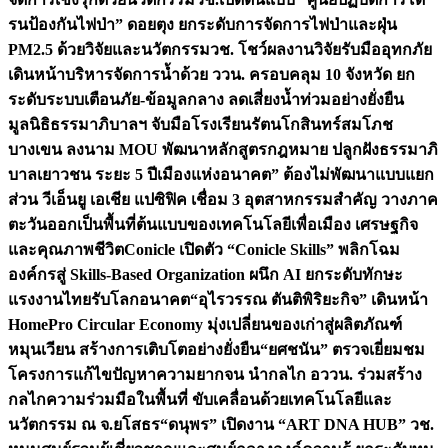
รนป้องกันไฟป่า” ดอยตุง ยกระดับการจัดการไฟป่าและฝุ่น
PM2.5 ด้วยวิจัยและนวัตกรรม
วช. โชว์ผลงานวิจัยรับมืออุทกภัย
เดินหน้าบริหารจัดการน้ำด้วย ววน. ครอบคลุม 10 จังหวัด ยก
ระดับระบบเตือนภัย-ข้อมูลกลาง ลดเสี่ยงน้ำท่วมอย่างยั่งยืน
มูลนิธิธรรมาภิบาลฯ จับมือโรงเรียนรัตนโกสินทร์สมโภช
บางเขน ลงนาม MOU พัฒนาหลักสูตรกฎหมาย ปลูกฝังธรรมาภิ
บาลเยาวชน ระยะ 5 ปี
เมืองแห่งอนาคต” ต้องไม่พัฒนาแบบแยก
ส่วน วีเอ็นยู เอเชีย แปซิฟิค เชื่อม 3 อุตสาหกรรมสำคัญ วางภาค
ตะวันออกเป็นพื้นที่ต้นแบบของเทคโนโลยีเพื่อเมือง เศรษฐกิจ
และคุณภาพชีวิต
Conicle เปิดตัว “Conicle Skills” พลิกโฉม
องค์กรสู่ Skills-Based Organization ผนึก AI ยกระดับทักษะ
แรงงานไทยรับโลกอนาคต
“อุไรวรรณ ตันติพิริยะกิจ” เดินหน้า
HomePro Circular Economy มุ่งเปลี่ยนของเก่าสู่ผลิตภัณฑ์
หมุนเวียน สร้างการเติบโตอย่างยั่งยืน
“ยศชนัน” ตรวจเยี่ยมชม
โครงการแก้ไขปัญหาความยากจน นำกลไก อววน. ร่วมสร้าง
กลไกความร่วมมือในพื้นที่ ขับเคลื่อนด้วยเทคโนโลยีและ
นวัตกรรม ณ จ.ยโสธร
“ดนุพร” เปิดงาน “ART DNA HUB” วช.