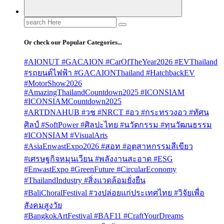
Search
for:
Or check our Popular Categories...
#AIONUT #GACAION #CarOfTheYear2026 #EVThailand
#รถยนต์ไฟฟ้า #GACAIONThailand #HatchbackEV
#MotorShow2026
#AmazingThailandCountdown2025 #ICONSIAM
#ICONSIAMCountdown2025
#ARTDNAHUB #วช #NRCT #อว #กระทรวงอว #ทัศน
ศิลป์ #SoftPower #ศิลปะไทย #นวัตกรรม #ทุนวัฒนธรรม
#ICONSIAM #VisualArts
#AsiaEnwastExpo2026 #สอท #อุตสาหกรรมสีเขียว
#เศรษฐกิจหมุนเวียน #พลังงานสะอาด #ESG
#EnwastExpo #GreenFuture #CircularEconomy
#ThailandIndustry #สิ่งแวดล้อมยั่งยืน
#BaliChoralFestival #วงปล่อยแก่ประเทศไทย #วิจัยเพื่อ
สังคมสูงวัย
#BangkokArtFestival #BAF11 #CraftYourDreams