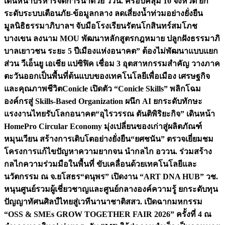
เดินหน้าบริหารจัดการน้ำด้วย ววน. ครอบคลุม 10 จังหวัด ยก
ระดับระบบเตือนภัย-ข้อมูลกลาง ลดเสี่ยงน้ำท่วมอย่างยั่งยืน
มูลนิธิธรรมาภิบาลฯ จับมือโรงเรียนรัตนโกสินทร์สมโภช
บางเขน ลงนาม MOU พัฒนาหลักสูตรกฎหมาย ปลูกฝังธรรมาภิ
บาลเยาวชน ระยะ 5 ปี
เมืองแห่งอนาคต” ต้องไม่พัฒนาแบบแยก
ส่วน วีเอ็นยู เอเชีย แปซิฟิค เชื่อม 3 อุตสาหกรรมสำคัญ วางภาค
ตะวันออกเป็นพื้นที่ต้นแบบของเทคโนโลยีเพื่อเมือง เศรษฐกิจ
และคุณภาพชีวิต
Conicle เปิดตัว “Conicle Skills” พลิกโฉม
องค์กรสู่ Skills-Based Organization ผนึก AI ยกระดับทักษะ
แรงงานไทยรับโลกอนาคต
“อุไรวรรณ ตันติพิริยะกิจ” เดินหน้า
HomePro Circular Economy มุ่งเปลี่ยนของเก่าสู่ผลิตภัณฑ์
หมุนเวียน สร้างการเติบโตอย่างยั่งยืน
“ยศชนัน” ตรวจเยี่ยมชม
โครงการแก้ไขปัญหาความยากจน นำกลไก อววน. ร่วมสร้าง
กลไกความร่วมมือในพื้นที่ ขับเคลื่อนด้วยเทคโนโลยีและ
นวัตกรรม ณ จ.ยโสธร
“ดนุพร” เปิดงาน “ART DNA HUB” วช.
หนุนศูนย์รวมผู้เชี่ยวชาญและศูนย์กลางองค์ความรู้ ยกระดับทุน
ปัญญาทัศนศิลป์ไทยสู่เวทีนานาชาติ
สสว. เปิดฉากมหกรรม
“OSS & SMEs GROW TOGETHER FAIR 2026” ครั้งที่ 4 ณ