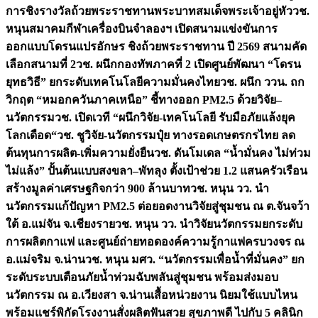
การชิงรางวัลถ้วยพระราชทานพระบาทสมเด็จพระเจ้าอยู่หัว
วช.
หนุนสมาคมกีฬาเครื่องบินจำลองฯ เปิดสนามแข่งขันการ
ออกแบบโดรนแปรอักษร ชิงถ้วยพระราชทาน ปี 2569 สนามคัด
เลือกสนามที่ 2
วช. ผนึกกองทัพภาคที่ 2 เปิดศูนย์พัฒนา “โดรน
ยุทธวิธี” ยกระดับเทคโนโลยีความมั่นคงไทย
วช. ผนึก ววน. ถก
วิกฤต “หมอกควันภาคเหนือ” ชี้ทางออก PM2.5 ด้วยวิจัย–
นวัตกรรม
วช. เปิดเวที “ผนึกวิจัย-เทคโนโลยี รับมือภัยแล้งยุค
โลกเดือด“
วช. ชูวิจัย-นวัตกรรมปุ๋ย ทางรอดเกษตรกรไทย ลด
ต้นทุนการผลิต-เพิ่มความยั่งยืน
วช. ดันโมเดล “น้ำมั่นคง ไม่ท่วม
ไม่แล้ง” ปั้นต้นแบบสงขลา–พัทลุง ตั้งเป้าช่วย 1.2 แสนครัวเรือน
สร้างมูลค่าเศรษฐกิจกว่า 900 ล้านบาท
วช. หนุน วว. นำ
นวัตกรรมแก้ปัญหา PM2.5 ต่อยอดงานวิจัยสู่ชุมชน ณ ต.จันจว้า
ใต้ อ.แม่จัน จ.เชียงราย
วช. หนุน วว. นำวิจัยนวัตกรรมยกระดับ
การผลิตกาแฟ และศูนย์ถ่ายทอดองค์ความรู้กาแฟครบวงจร ณ
อ.แม่จริม จ.น่าน
วช. หนุน มศว. “นวัตกรรมเพื่อน้ำที่มั่นคง” ยก
ระดับระบบเตือนภัยน้ำท่วมฉับพลันสู่ชุมชน พร้อมส่งมอบ
นวัตกรรม ณ อ.เวียงสา จ.น่าน
เสื้อหน่วยงาน นิยมใช้แบบไหน
พร้อมแชร์พิกัดโรงงานสั่งผลิต
ฟันสวย สุขภาพดี ไปกับ 5 คลินิก