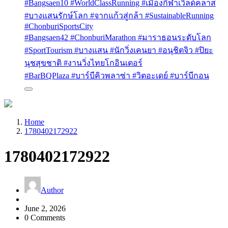
#Bangsaen10 #WorldClassRunning #เมืองกีฬาเวิลด์คลาส
#บางแสนรักษ์โลก #จากแก้วสู่กล้า #SustainableRunning
#ChonburiSportsCity
#Bangsaen42 #ChonburiMarathon #มาราธอนระดับโลก
#SportTourism #บางแสน #นักวิ่งเคนยา #อนุชิตจิว #ปิยะ
นุชสุขชาติ #งานวิ่งไทยโกอินเตอร์
#BarBQPlaza #บาร์บีคิวพลาซ่า #วิตอะเดย์ #บาร์บีกอน
Home
1780402172922
1780402172922
Author
June 2, 2026
0 Comments