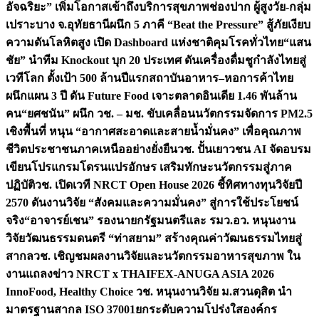
อัจฉริยะ” เพิ่มโอกาสเข้าถึงบริการสุขภาพช่องปาก ผู้สูงวัย-กลุ่ม
เปราะบาง จ.อุทัยธานี
ผนึก 5 ภาคี “Beat the Pressure” สู้ภัยเงียบ
ความดันโลหิตสูง เปิด Dashboard แห่งชาติคุมโรคทั่วไทย
“แสน
ชัย” นำทีม Knockout บุก 20 ประเทศ ดันเครื่องดื่มชูกำลังไทยสู่
เวทีโลก ตั้งเป้า 500 ล้านปีแรก
สถาบันอาหาร–หอการค้าไทย
ผนึกแผน 3 ปี ดัน Future Food เจาะตลาดอินเดีย 1.46 พันล้าน
คน
“ยศชนัน” ผนึก วช. – มช. ขับเคลื่อนนวัตกรรมจัดการ PM2.5
เชิงพื้นที่ หนุน “อากาศสะอาดและสายน้ำมั่นคง” เพื่อคุณภาพ
ชีวิตประชาชนภาคเหนืออย่างยั่งยืน
วช. ปั้นเยาวชน AI จัดอบรม
เขียนโปรแกรมโดรนแปรอักษร เสริมทักษะนวัตกรรมสู่ภาค
ปฏิบัติ
วช. เปิดเวที NRCT Open House 2026 ชี้ทิศทางทุนวิจัยปี
2570 ดันงานวิจัย “สังคมและความมั่นคง” สู่การใช้ประโยชน์
จริง
“อาจารย์เชน” รองนายกรัฐมนตรีและ รมว.อว. หนุนงาน
วิจัยวัฒนธรรมดนตรี “ท่าสยาม” สร้างคุณค่าวัฒนธรรมไทยสู่
สากล
วช. เชิญชมผลงานวิจัยและนวัตกรรมอาหารสุขภาพ ใน
งานแถลงข่าว NRCT x THAIFEX-ANUGA ASIA 2026
InnoFood, Healthy Choice
วช. หนุนงานวิจัย ม.สวนดุสิต นำ
มาตรฐานสากล ISO 37001ยกระดับความโปร่งใสองค์กร