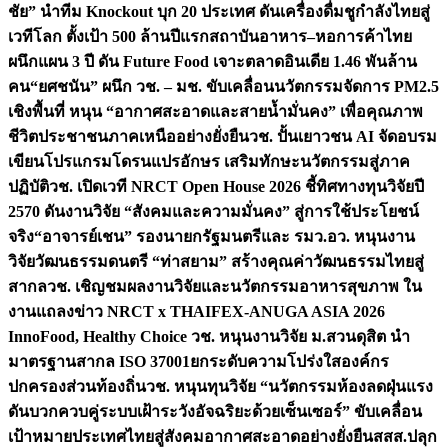
ชัย” นำทีม Knockout บุก 20 ประเทศ ดันเครื่องดื่มชูกำลังไทยสู่
เวทีโลก ตั้งเป้า 500 ล้านปีแรก
สถาบันอาหาร–หอการค้าไทย
ผนึกแผน 3 ปี ดัน Future Food เจาะตลาดอินเดีย 1.46 พันล้าน
คน
“ยศชนัน” ผนึก วช. – มช. ขับเคลื่อนนวัตกรรมจัดการ PM2.5
เชิงพื้นที่ หนุน “อากาศสะอาดและสายน้ำมั่นคง” เพื่อคุณภาพ
ชีวิตประชาชนภาคเหนืออย่างยั่งยืน
วช. ปั้นเยาวชน AI จัดอบรม
เขียนโปรแกรมโดรนแปรอักษร เสริมทักษะนวัตกรรมสู่ภาค
ปฏิบัติ
วช. เปิดเวที NRCT Open House 2026 ชี้ทิศทางทุนวิจัยปี
2570 ดันงานวิจัย “สังคมและความมั่นคง” สู่การใช้ประโยชน์
จริง
“อาจารย์เชน” รองนายกรัฐมนตรีและ รมว.อว. หนุนงาน
วิจัยวัฒนธรรมดนตรี “ท่าสยาม” สร้างคุณค่าวัฒนธรรมไทยสู่
สากล
วช. เชิญชมผลงานวิจัยและนวัตกรรมอาหารสุขภาพ ใน
งานแถลงข่าว NRCT x THAIFEX-ANUGA ASIA 2026
InnoFood, Healthy Choice
วช. หนุนงานวิจัย ม.สวนดุสิต นำ
มาตรฐานสากล ISO 37001ยกระดับความโปร่งใสองค์กร
ปกครองส่วนท้องถิ่น
วช. หนุนทุนวิจัย “นวัตกรรมห้องลดฝุ่นแรง
ดันบวกควบคู่ระบบเฝ้าระวังอัจฉริยะด้วยเซ็นเซอร์” ขับเคลื่อน
เป้าหมายประเทศไทยสู่สังคมอากาศสะอาดอย่างยั่งยืน
สสส.ปลุก