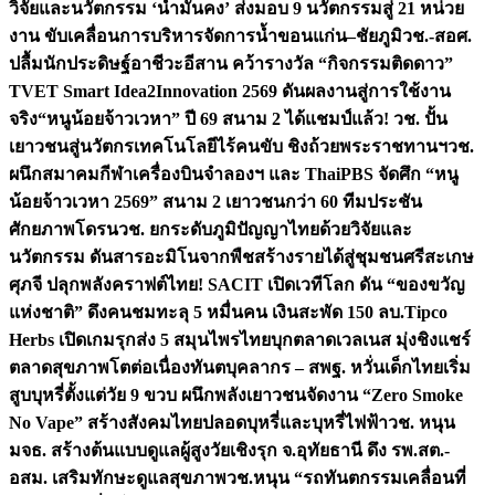
วิจัยและนวัตกรรม ‘น้ำมั่นคง’ ส่งมอบ 9 นวัตกรรมสู่ 21 หน่วย
งาน ขับเคลื่อนการบริหารจัดการน้ำขอนแก่น–ชัยภูมิ
วช.-สอศ.
ปลื้มนักประดิษฐ์อาชีวะอีสาน คว้ารางวัล “กิจกรรมติดดาว”
TVET Smart Idea2Innovation 2569 ดันผลงานสู่การใช้งาน
จริง
“หนูน้อยจ้าวเวหา” ปี 69 สนาม 2 ได้แชมป์แล้ว! วช. ปั้น
เยาวชนสู่นวัตกรเทคโนโลยีไร้คนขับ ชิงถ้วยพระราชทานฯ
วช.
ผนึกสมาคมกีฬาเครื่องบินจำลองฯ และ ThaiPBS จัดศึก “หนู
น้อยจ้าวเวหา 2569” สนาม 2 เยาวชนกว่า 60 ทีมประชัน
ศักยภาพโดรน
วช. ยกระดับภูมิปัญญาไทยด้วยวิจัยและ
นวัตกรรม ดันสารอะมิโนจากพืชสร้างรายได้สู่ชุมชนศรีสะเกษ
ศุภจี ปลุกพลังคราฟต์ไทย! SACIT เปิดเวทีโลก ดัน “ของขวัญ
แห่งชาติ” ดึงคนชมทะลุ 5 หมื่นคน เงินสะพัด 150 ลบ.
Tipco
Herbs เปิดเกมรุกส่ง 5 สมุนไพรไทยบุกตลาดเวลเนส มุ่งชิงแชร์
ตลาดสุขภาพโตต่อเนื่อง
ทันตบุคลากร – สพฐ. หวั่นเด็กไทยเริ่ม
สูบบุหรี่ตั้งแต่วัย 9 ขวบ ผนึกพลังเยาวชนจัดงาน “Zero Smoke
No Vape” สร้างสังคมไทยปลอดบุหรี่และบุหรี่ไฟฟ้า
วช. หนุน
มจธ. สร้างต้นแบบดูแลผู้สูงวัยเชิงรุก จ.อุทัยธานี ดึง รพ.สต.-
อสม. เสริมทักษะดูแลสุขภาพ
วช.หนุน “รถทันตกรรมเคลื่อนที่