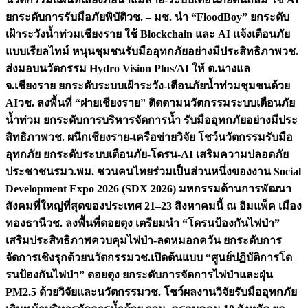
ยกระดับการรับมือภัยพิบัติ
วช. – มช. นำ “FloodBoy” ยกระดับ
เฝ้าระวังน้ำท่วมเชียงราย ใช้ Blockchain และ AI แจ้งเตือนภัย
แบบเรียลไทม์ หนุนชุมชนรับมืออุทกภัยอย่างมีประสิทธิภาพ
วช.
ส่งมอบนวัตกรรม Hydro Vision Plus/AI ให้ ต.นางแล
จ.เชียงราย ยกระดับระบบเฝ้าระวัง-เตือนภัยน้ำท่วมชุมชนด้วย
AI
วช. ลงพื้นที่ “ฝายเชียงราย” ติดตามนวัตกรรมระบบเตือนภัย
น้ำท่วม ยกระดับการบริหารจัดการน้ำ รับมืออุทกภัยอย่างมีประ
สิทธิภาพ
วช. ผนึกเชียงราย-เครือข่ายวิจัย โชว์นวัตกรรมรับมือ
อุทกภัย ยกระดับระบบเตือนภัย-โดรน-AI เสริมความปลอดภัย
ประชาชน
รมว.พม. ชวนคนไทยร่วมเป็นส่วนหนึ่งของงาน Social
Development Expo 2026 (SDX 2026) มหกรรมด้านการพัฒนา
สังคมที่ใหญ่ที่สุดของประเทศ 21–23 สิงหาคมนี้ ณ อิมแพ็ค เมือง
ทองธานี
วช. ลงพื้นที่ดอยตุง เตรียมนำ “โดรนป้องกันไฟป่า”
เสริมประสิทธิภาพควบคุมไฟป่า-ลดหมอกควัน ยกระดับการ
จัดการเชิงรุกด้วยนวัตกรรม
วช.เปิดต้นแบบ “ศูนย์ปฏิบัติการโด
รนป้องกันไฟป่า” ดอยตุง ยกระดับการจัดการไฟป่าและฝุ่น
PM2.5 ด้วยวิจัยและนวัตกรรม
วช. โชว์ผลงานวิจัยรับมืออุทกภัย