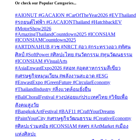
Or check our Popular Categories...
#AIONUT #GACAION #CarOfTheYear2026 #EVThailand
#รถยนต์ไฟฟ้า #GACAIONThailand #HatchbackEV
#MotorShow2026
#AmazingThailandCountdown2025 #ICONSIAM
#ICONSIAMCountdown2025
#ARTDNAHUB #วช #NRCT #อว #กระทรวงอว #ทัศน
ศิลป์ #SoftPower #ศิลปะไทย #นวัตกรรม #ทุนวัฒนธรรม
#ICONSIAM #VisualArts
#AsiaEnwastExpo2026 #สอท #อุตสาหกรรมสีเขียว
#เศรษฐกิจหมุนเวียน #พลังงานสะอาด #ESG
#EnwastExpo #GreenFuture #CircularEconomy
#ThailandIndustry #สิ่งแวดล้อมยั่งยืน
#BaliChoralFestival #วงปล่อยแก่ประเทศไทย #วิจัยเพื่อ
สังคมสูงวัย
#BangkokArtFestival #BAF11 #CraftYourDreams
#PaintYourCity #เศรษฐกิจวัฒนธรรม #CreativeEconomy
#ศิลปะร่วมสมัย #ICONSIAM #สศร #ArtMarket #เมือง
แห่งศิลปะ