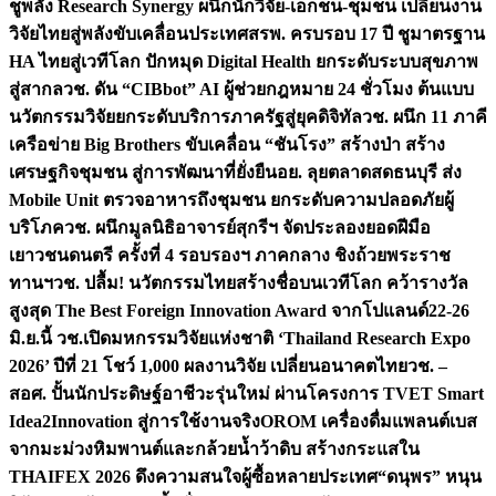
ชูพลัง Research Synergy ผนึกนักวิจัย-เอกชน-ชุมชน เปลี่ยนงาน
วิจัยไทยสู่พลังขับเคลื่อนประเทศ
สรพ. ครบรอบ 17 ปี ชูมาตรฐาน
HA ไทยสู่เวทีโลก ปักหมุด Digital Health ยกระดับระบบสุขภาพ
สู่สากล
วช. ดัน “CIBbot” AI ผู้ช่วยกฎหมาย 24 ชั่วโมง ต้นแบบ
นวัตกรรมวิจัยยกระดับบริการภาครัฐสู่ยุคดิจิทัล
วช. ผนึก 11 ภาคี
เครือข่าย Big Brothers ขับเคลื่อน “ชันโรง” สร้างป่า สร้าง
เศรษฐกิจชุมชน สู่การพัฒนาที่ยั่งยืน
อย. ลุยตลาดสดธนบุรี ส่ง
Mobile Unit ตรวจอาหารถึงชุมชน ยกระดับความปลอดภัยผู้
บริโภค
วช. ผนึกมูลนิธิอาจารย์สุกรีฯ จัดประลองยอดฝีมือ
เยาวชนดนตรี ครั้งที่ 4 รอบรองฯ ภาคกลาง ชิงถ้วยพระราช
ทานฯ
วช. ปลื้ม! นวัตกรรมไทยสร้างชื่อบนเวทีโลก คว้ารางวัล
สูงสุด The Best Foreign Innovation Award จากโปแลนด์
22-26
มิ.ย.นี้ วช.เปิดมหกรรมวิจัยแห่งชาติ ‘Thailand Research Expo
2026’ ปีที่ 21 โชว์ 1,000 ผลงานวิจัย เปลี่ยนอนาคตไทย
วช. –
สอศ. ปั้นนักประดิษฐ์อาชีวะรุ่นใหม่ ผ่านโครงการ TVET Smart
Idea2Innovation สู่การใช้งานจริง
OROM เครื่องดื่มแพลนต์เบส
จากมะม่วงหิมพานต์และกล้วยน้ำว้าดิบ สร้างกระแสใน
THAIFEX 2026 ดึงความสนใจผู้ซื้อหลายประเทศ
“ดนุพร” หนุน