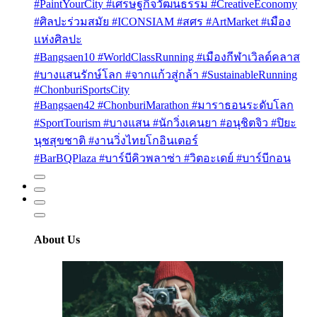
#PaintYourCity #เศรษฐกิจวัฒนธรรม #CreativeEconomy
#ศิลปะร่วมสมัย #ICONSIAM #สศร #ArtMarket #เมือง
แห่งศิลปะ
#Bangsaen10 #WorldClassRunning #เมืองกีฬาเวิลด์คลาส
#บางแสนรักษ์โลก #จากแก้วสู่กล้า #SustainableRunning
#ChonburiSportsCity
#Bangsaen42 #ChonburiMarathon #มาราธอนระดับโลก
#SportTourism #บางแสน #นักวิ่งเคนยา #อนุชิตจิว #ปิยะ
นุชสุขชาติ #งานวิ่งไทยโกอินเตอร์
#BarBQPlaza #บาร์บีคิวพลาซ่า #วิตอะเดย์ #บาร์บีกอน
About Us