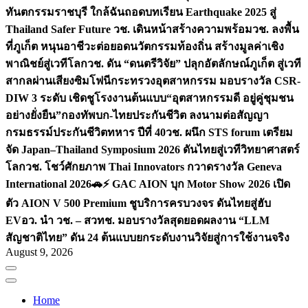
ทันตกรรมราชบุรี ใกล้ฉัน
ถอดบทเรียน Earthquake 2025 สู่
Thailand Safer Future วช. เดินหน้าสร้างความพร้อม
วช. ลงพื้น
ที่ภูเก็ต หนุนอาชีวะต่อยอดนวัตกรรมท้องถิ่น สร้างมูลค่าเชิง
พาณิชย์สู่เวทีโลก
วช. ดัน “ดนตรีวิจัย” ปลุกอัตลักษณ์ภูเก็ต สู่เวที
สากลผ่านเสียงซิมโฟนี
กระทรวงอุตสาหกรรม มอบรางวัล CSR-
DIW 3 ระดับ เชิดชูโรงงานต้นแบบ“อุตสาหกรรมดี อยู่คู่ชุมชน
อย่างยั่งยืน”
กองทัพบก-ไทยประกันชีวิต ลงนามต่อสัญญา
กรมธรรม์ประกันชีวิตทหาร ปีที่ 40
วช. ผนึก STS forum เตรียม
จัด Japan–Thailand Symposium 2026 ดันไทยสู่เวทีวิทยาศาสตร์
โลก
วช. โชว์ศักยภาพ Thai Innovators กวาดรางวัล Geneva
International 2026
🚗⚡️ GAC AION บุก Motor Show 2026 เปิด
ตัว AION V 500 Premium ชูบริการครบวงจร ดันไทยสู่ฮับ
EV
อว. นำ วช. – สวทช. มอบรางวัลสุดยอดผลงาน “LLM
สัญชาติไทย” ดัน 24 ต้นแบบยกระดับงานวิจัยสู่การใช้งานจริง
August 9, 2026
Home