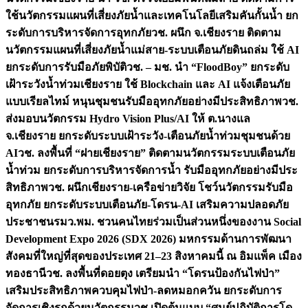
ใช้นวัตกรรมแผนที่เสี่ยงภัยน้ำและเทคโนโลยีเสริมคันกั้นน้ำ ยก
ระดับการบริหารจัดการอุทกภัย
วช. ผนึก จ.เชียงราย ติดตาม
นวัตกรรมแผนที่เสี่ยงภัยน้ำแม่สาย-ระบบเตือนภัยดินถล่ม ใช้ AI
ยกระดับการรับมือภัยพิบัติ
วช. – มช. นำ “FloodBoy” ยกระดับ
เฝ้าระวังน้ำท่วมเชียงราย ใช้ Blockchain และ AI แจ้งเตือนภัย
แบบเรียลไทม์ หนุนชุมชนรับมืออุทกภัยอย่างมีประสิทธิภาพ
วช.
ส่งมอบนวัตกรรม Hydro Vision Plus/AI ให้ ต.นางแล
จ.เชียงราย ยกระดับระบบเฝ้าระวัง-เตือนภัยน้ำท่วมชุมชนด้วย
AI
วช. ลงพื้นที่ “ฝายเชียงราย” ติดตามนวัตกรรมระบบเตือนภัย
น้ำท่วม ยกระดับการบริหารจัดการน้ำ รับมืออุทกภัยอย่างมีประ
สิทธิภาพ
วช. ผนึกเชียงราย-เครือข่ายวิจัย โชว์นวัตกรรมรับมือ
อุทกภัย ยกระดับระบบเตือนภัย-โดรน-AI เสริมความปลอดภัย
ประชาชน
รมว.พม. ชวนคนไทยร่วมเป็นส่วนหนึ่งของงาน Social
Development Expo 2026 (SDX 2026) มหกรรมด้านการพัฒนา
สังคมที่ใหญ่ที่สุดของประเทศ 21–23 สิงหาคมนี้ ณ อิมแพ็ค เมือง
ทองธานี
วช. ลงพื้นที่ดอยตุง เตรียมนำ “โดรนป้องกันไฟป่า”
เสริมประสิทธิภาพควบคุมไฟป่า-ลดหมอกควัน ยกระดับการ
จัดการเชิงรุกด้วยนวัตกรรม
วช.เปิดต้นแบบ “ศูนย์ปฏิบัติการโด