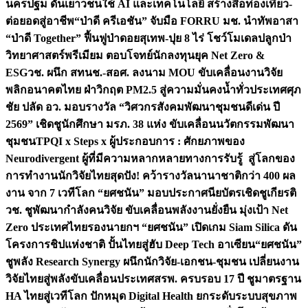
นครปฐม ดันเยาวชนใช้ AI และเทคโนโลยี สร้างสื่อท่องเที่ยว-
ต่อยอดสู่อาชีพ
“ป่าดี ครีเอชัน” จับมือ FORRU มช. นำทัพอาสา
“ป่าดี Together” ฟื้นฟูป่าดอยสุเทพ-ปุย 8 ไร่ โชว์โมเดลปลูกป่า
วิทยาศาสตร์พรีเมียม ตอบโจทย์นักลงทุนยุค Net Zero &
ESG
วช. ผนึก สทนช.-สอศ. ลงนาม MOU ขับเคลื่อนงานวิจัย
พลิกอนาคตไทย ฝ่าวิกฤต PM2.5 สู่ความมั่นคงน้ำทั่วประเทศ
ศุภ
ชัย ปลัด อว. มอบรางวัล “วิศวกรสังคมพัฒนาชุมชนดีเด่น ปี
2569” เชิดชูนักศึกษา มรภ. 38 แห่ง ขับเคลื่อนนวัตกรรมพัฒนา
ชุมชน
TPQI x Steps x ผู้ประกอบการ : ศักยภาพของ
Neurodivergent ผู้ที่มีความหลากหลายทางการรับรู้ สู่โลกของ
การทำงาน
นักวิจัยไทยสุดปัง! คว้ารางวัลนานาชาติกว่า 400 ผล
งาน จาก 7 เวทีโลก “ยศชนัน” มอบประกาศนียบัตรเชิดชูเกียรติ
วช. ชูพัฒนากำลังคนวิจัย ขับเคลื่อนพลังงานยั่งยืน มุ่งเป้า Net
Zero ประเทศไทย
รองนายกฯ “ยศชนัน” เปิดเกม Siam Silica ดัน
โครงการชิปแห่งชาติ ปั้นไทยสู่ฮับ Deep Tech อาเซียน
“ยศชนัน”
ชูพลัง Research Synergy ผนึกนักวิจัย-เอกชน-ชุมชน เปลี่ยนงาน
วิจัยไทยสู่พลังขับเคลื่อนประเทศ
สรพ. ครบรอบ 17 ปี ชูมาตรฐาน
HA ไทยสู่เวทีโลก ปักหมุด Digital Health ยกระดับระบบสุขภาพ