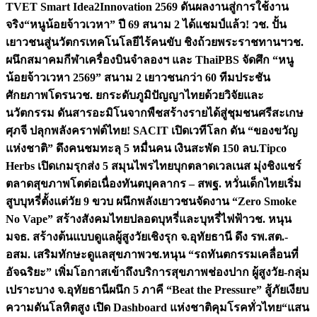
TVET Smart Idea2Innovation 2569 ดันผลงานสู่การใช้งาน
จริง
“หนูน้อยจ้าวเวหา” ปี 69 สนาม 2 ได้แชมป์แล้ว! วช. ปั้น
เยาวชนสู่นวัตกรเทคโนโลยีไร้คนขับ ชิงถ้วยพระราชทานฯ
วช.
ผนึกสมาคมกีฬาเครื่องบินจำลองฯ และ ThaiPBS จัดศึก “หนู
น้อยจ้าวเวหา 2569” สนาม 2 เยาวชนกว่า 60 ทีมประชัน
ศักยภาพโดรน
วช. ยกระดับภูมิปัญญาไทยด้วยวิจัยและ
นวัตกรรม ดันสารอะมิโนจากพืชสร้างรายได้สู่ชุมชนศรีสะเกษ
ศุภจี ปลุกพลังคราฟต์ไทย! SACIT เปิดเวทีโลก ดัน “ของขวัญ
แห่งชาติ” ดึงคนชมทะลุ 5 หมื่นคน เงินสะพัด 150 ลบ.
Tipco
Herbs เปิดเกมรุกส่ง 5 สมุนไพรไทยบุกตลาดเวลเนส มุ่งชิงแชร์
ตลาดสุขภาพโตต่อเนื่อง
ทันตบุคลากร – สพฐ. หวั่นเด็กไทยเริ่ม
สูบบุหรี่ตั้งแต่วัย 9 ขวบ ผนึกพลังเยาวชนจัดงาน “Zero Smoke
No Vape” สร้างสังคมไทยปลอดบุหรี่และบุหรี่ไฟฟ้า
วช. หนุน
มจธ. สร้างต้นแบบดูแลผู้สูงวัยเชิงรุก จ.อุทัยธานี ดึง รพ.สต.-
อสม. เสริมทักษะดูแลสุขภาพ
วช.หนุน “รถทันตกรรมเคลื่อนที่
อัจฉริยะ” เพิ่มโอกาสเข้าถึงบริการสุขภาพช่องปาก ผู้สูงวัย-กลุ่ม
เปราะบาง จ.อุทัยธานี
ผนึก 5 ภาคี “Beat the Pressure” สู้ภัยเงียบ
ความดันโลหิตสูง เปิด Dashboard แห่งชาติคุมโรคทั่วไทย
“แสน