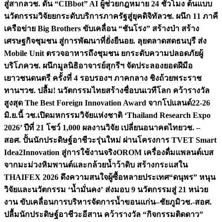
สู่สากล
วช. ดัน “CIBbot” AI ผู้ช่วยกฎหมาย 24 ชั่วโมง ต้นแบบ
นวัตกรรมวิจัยยกระดับบริการภาครัฐสู่ยุคดิจิทัล
วช. ผนึก 11 ภาคี
เครือข่าย Big Brothers ขับเคลื่อน “ชันโรง” สร้างป่า สร้าง
เศรษฐกิจชุมชน สู่การพัฒนาที่ยั่งยืน
อย. ลุยตลาดสดธนบุรี ส่ง
Mobile Unit ตรวจอาหารถึงชุมชน ยกระดับความปลอดภัยผู้
บริโภค
วช. ผนึกมูลนิธิอาจารย์สุกรีฯ จัดประลองยอดฝีมือ
เยาวชนดนตรี ครั้งที่ 4 รอบรองฯ ภาคกลาง ชิงถ้วยพระราช
ทานฯ
วช. ปลื้ม! นวัตกรรมไทยสร้างชื่อบนเวทีโลก คว้ารางวัล
สูงสุด The Best Foreign Innovation Award จากโปแลนด์
22-26
มิ.ย.นี้ วช.เปิดมหกรรมวิจัยแห่งชาติ ‘Thailand Research Expo
2026’ ปีที่ 21 โชว์ 1,000 ผลงานวิจัย เปลี่ยนอนาคตไทย
วช. –
สอศ. ปั้นนักประดิษฐ์อาชีวะรุ่นใหม่ ผ่านโครงการ TVET Smart
Idea2Innovation สู่การใช้งานจริง
OROM เครื่องดื่มแพลนต์เบส
จากมะม่วงหิมพานต์และกล้วยน้ำว้าดิบ สร้างกระแสใน
THAIFEX 2026 ดึงความสนใจผู้ซื้อหลายประเทศ
“ดนุพร” หนุน
วิจัยและนวัตกรรม ‘น้ำมั่นคง’ ส่งมอบ 9 นวัตกรรมสู่ 21 หน่วย
งาน ขับเคลื่อนการบริหารจัดการน้ำขอนแก่น–ชัยภูมิ
วช.-สอศ.
ปลื้มนักประดิษฐ์อาชีวะอีสาน คว้ารางวัล “กิจกรรมติดดาว”