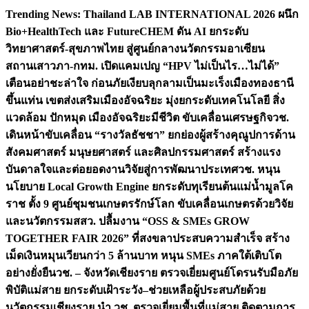
Skip
Trending News:
Thailand LAB INTERNATIONAL 2026 ผนึก
to
Bio+HealthTech และ FutureCHEM ดัน AI ยกระดับ
content
วิทยาศาสตร์-สุขภาพไทย สู่ศูนย์กลางนวัตกรรมอาเซียน
สถานเสาวภา-กทม. เปิดแคมเปญ “HPV ไม่เป็นไร…ไม่ได้”
เตือนอย่าชะล่าใจ ก่อนภัยเงียบลุกลามเป็นมะเร็ง
เมืองทองธานี
ขึ้นแท่น เขตส่งเสริมเมืองอัจฉริยะ มุ่งยกระดับเทคโนโลยี สิ่ง
แวดล้อม ปักหมุด เมืองอัจฉริยะมีชีวิต ขับเคลื่อนเศรษฐกิจ
วช.
เดินหน้าขับเคลื่อน “รางวัลธัชชา” ยกย่องผู้สร้างคุณูปการด้าน
สังคมศาสตร์ มนุษยศาสตร์ และศิลปกรรมศาสตร์ สร้างแรง
บันดาลใจและต่อยอดงานวิจัยสู่การพัฒนาประเทศ
วช. หนุน
นโยบาย Local Growth Engine ยกระดับทุเรียนต้นแม่น้ำมูลโค
ราช ตั้ง 9 ศูนย์ชุมชนเกษตรรักษ์โลก ขับเคลื่อนเกษตรด้วยวิจัย
และนวัตกรรม
สสว. ปลื้มงาน “OSS & SMEs GROW
TOGETHER FAIR 2026” ที่สงขลาประสบความสำเร็จ สร้าง
เม็ดเงินหมุนเวียนกว่า 5 ล้านบาท หนุน SMEs ภาคใต้เติบโต
อย่างยั่งยืน
วช. – จังหวัดเชียงราย ตรวจเยี่ยมศูนย์โดรนรับมือภัย
พิบัติแม่สาย ยกระดับเฝ้าระวัง–ช่วยเหลือผู้ประสบภัยด้วย
นวัตกรรม
เชียงราย นำ วช. ตรวจเยี่ยมพื้นที่แม่สาย ติดตามการ