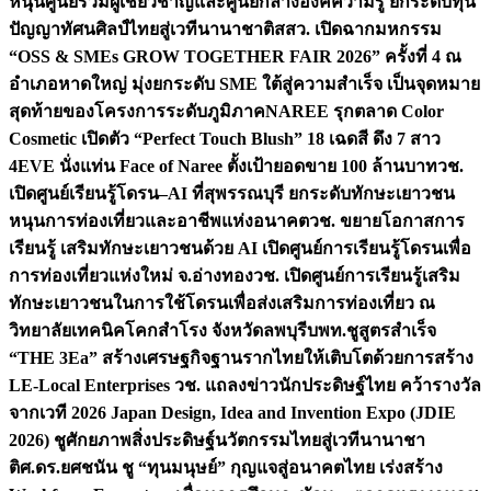
หนุนศูนย์รวมผู้เชี่ยวชาญและศูนย์กลางองค์ความรู้ ยกระดับทุน
ปัญญาทัศนศิลป์ไทยสู่เวทีนานาชาติ
สสว. เปิดฉากมหกรรม
“OSS & SMEs GROW TOGETHER FAIR 2026” ครั้งที่ 4 ณ
อำเภอหาดใหญ่ มุ่งยกระดับ SME ใต้สู่ความสำเร็จ เป็นจุดหมาย
สุดท้ายของโครงการระดับภูมิภาค
NAREE รุกตลาด Color
Cosmetic เปิดตัว “Perfect Touch Blush” 18 เฉดสี ดึง 7 สาว
4EVE นั่งแท่น Face of Naree ตั้งเป้ายอดขาย 100 ล้านบาท
วช.
เปิดศูนย์เรียนรู้โดรน–AI ที่สุพรรณบุรี ยกระดับทักษะเยาวชน
หนุนการท่องเที่ยวและอาชีพแห่งอนาคต
วช. ขยายโอกาสการ
เรียนรู้ เสริมทักษะเยาวชนด้วย AI เปิดศูนย์การเรียนรู้โดรนเพื่อ
การท่องเที่ยวแห่งใหม่ จ.อ่างทอง
วช. เปิดศูนย์การเรียนรู้เสริม
ทักษะเยาวชนในการใช้โดรนเพื่อส่งเสริมการท่องเที่ยว ณ
วิทยาลัยเทคนิคโคกสำโรง จังหวัดลพบุรี
บพท.ชูสูตรสำเร็จ
“THE 3Ea” สร้างเศรษฐกิจฐานรากไทยให้เติบโตด้วยการสร้าง
LE-Local Enterprises
วช. แถลงข่าวนักประดิษฐ์ไทย คว้ารางวัล
จากเวที 2026 Japan Design, Idea and Invention Expo (JDIE
2026) ชูศักยภาพสิ่งประดิษฐ์นวัตกรรมไทยสู่เวทีนานาชา
ติ
ศ.ดร.ยศชนัน ชู “ทุนมนุษย์” กุญแจสู่อนาคตไทย เร่งสร้าง