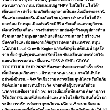
สถานเสาวภา-กทม. เปิดแคมเปญ “HPV ไม่เป็นไร…ไม่ได้”
เตือนอย่าชะล่าใจ ก่อนภัยเงียบลุกลามเป็นมะเร็ง
เมืองทองธานี
ขึ้นแท่น เขตส่งเสริมเมืองอัจฉริยะ มุ่งยกระดับเทคโนโลยี สิ่ง
แวดล้อม ปักหมุด เมืองอัจฉริยะมีชีวิต ขับเคลื่อนเศรษฐกิจ
วช.
เดินหน้าขับเคลื่อน “รางวัลธัชชา” ยกย่องผู้สร้างคุณูปการด้าน
สังคมศาสตร์ มนุษยศาสตร์ และศิลปกรรมศาสตร์ สร้างแรง
บันดาลใจและต่อยอดงานวิจัยสู่การพัฒนาประเทศ
วช. หนุน
นโยบาย Local Growth Engine ยกระดับทุเรียนต้นแม่น้ำมูลโค
ราช ตั้ง 9 ศูนย์ชุมชนเกษตรรักษ์โลก ขับเคลื่อนเกษตรด้วยวิจัย
และนวัตกรรม
สสว. ปลื้มงาน “OSS & SMEs GROW
TOGETHER FAIR 2026” ที่สงขลาประสบความสำเร็จ สร้าง
เม็ดเงินหมุนเวียนกว่า 5 ล้านบาท หนุน SMEs ภาคใต้เติบโต
อย่างยั่งยืน
วช. – จังหวัดเชียงราย ตรวจเยี่ยมศูนย์โดรนรับมือภัย
พิบัติแม่สาย ยกระดับเฝ้าระวัง–ช่วยเหลือผู้ประสบภัยด้วย
นวัตกรรม
เชียงราย นำ วช. ตรวจเยี่ยมพื้นที่แม่สาย ติดตามการ
ใช้นวัตกรรมแผนที่เสี่ยงภัยน้ำและเทคโนโลยีเสริมคันกั้นน้ำ ยก
ระดับการบริหารจัดการอุทกภัย
วช. ผนึก จ.เชียงราย ติดตาม
นวัตกรรมแผนที่เสี่ยงภัยน้ำแม่สาย-ระบบเตือนภัยดินถล่ม ใช้ AI