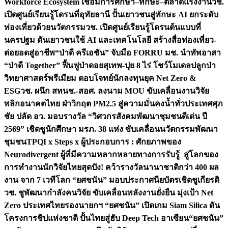
Workforce Ecosystem เชื่อมการศึกษา–ทักษะ–ตลาดแรงงาน
วช.
เปิดศูนย์เรียนรู้โดรนที่อุทัยธานี ปั้นเยาวชนสู่ทักษะ AI ยกระดับ
ท่องเที่ยวด้วยนวัตกรรม
วช. เปิดศูนย์เรียนรู้โดรนต้นแบบที่
นครปฐม ดันเยาวชนใช้ AI และเทคโนโลยี สร้างสื่อท่องเที่ยว-
ต่อยอดสู่อาชีพ
“ป่าดี ครีเอชัน” จับมือ FORRU มช. นำทัพอาสา
“ป่าดี Together” ฟื้นฟูป่าดอยสุเทพ-ปุย 8 ไร่ โชว์โมเดลปลูกป่า
วิทยาศาสตร์พรีเมียม ตอบโจทย์นักลงทุนยุค Net Zero &
ESG
วช. ผนึก สทนช.-สอศ. ลงนาม MOU ขับเคลื่อนงานวิจัย
พลิกอนาคตไทย ฝ่าวิกฤต PM2.5 สู่ความมั่นคงน้ำทั่วประเทศ
ศุภ
ชัย ปลัด อว. มอบรางวัล “วิศวกรสังคมพัฒนาชุมชนดีเด่น ปี
2569” เชิดชูนักศึกษา มรภ. 38 แห่ง ขับเคลื่อนนวัตกรรมพัฒนา
ชุมชน
TPQI x Steps x ผู้ประกอบการ : ศักยภาพของ
Neurodivergent ผู้ที่มีความหลากหลายทางการรับรู้ สู่โลกของ
การทำงาน
นักวิจัยไทยสุดปัง! คว้ารางวัลนานาชาติกว่า 400 ผล
งาน จาก 7 เวทีโลก “ยศชนัน” มอบประกาศนียบัตรเชิดชูเกียรติ
วช. ชูพัฒนากำลังคนวิจัย ขับเคลื่อนพลังงานยั่งยืน มุ่งเป้า Net
Zero ประเทศไทย
รองนายกฯ “ยศชนัน” เปิดเกม Siam Silica ดัน
โครงการชิปแห่งชาติ ปั้นไทยสู่ฮับ Deep Tech อาเซียน
“ยศชนัน”