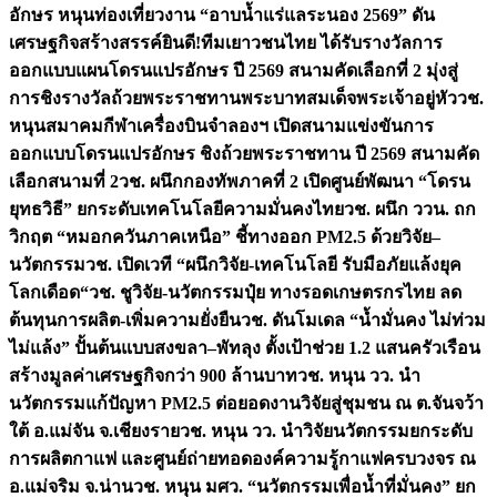
อักษร หนุนท่องเที่ยวงาน “อาบน้ำแร่แลระนอง 2569” ดัน
เศรษฐกิจสร้างสรรค์
ยินดี!ทีมเยาวชนไทย ได้รับรางวัลการ
ออกแบบแผนโดรนแปรอักษร ปี 2569 สนามคัดเลือกที่ 2 มุ่งสู่
การชิงรางวัลถ้วยพระราชทานพระบาทสมเด็จพระเจ้าอยู่หัว
วช.
หนุนสมาคมกีฬาเครื่องบินจำลองฯ เปิดสนามแข่งขันการ
ออกแบบโดรนแปรอักษร ชิงถ้วยพระราชทาน ปี 2569 สนามคัด
เลือกสนามที่ 2
วช. ผนึกกองทัพภาคที่ 2 เปิดศูนย์พัฒนา “โดรน
ยุทธวิธี” ยกระดับเทคโนโลยีความมั่นคงไทย
วช. ผนึก ววน. ถก
วิกฤต “หมอกควันภาคเหนือ” ชี้ทางออก PM2.5 ด้วยวิจัย–
นวัตกรรม
วช. เปิดเวที “ผนึกวิจัย-เทคโนโลยี รับมือภัยแล้งยุค
โลกเดือด“
วช. ชูวิจัย-นวัตกรรมปุ๋ย ทางรอดเกษตรกรไทย ลด
ต้นทุนการผลิต-เพิ่มความยั่งยืน
วช. ดันโมเดล “น้ำมั่นคง ไม่ท่วม
ไม่แล้ง” ปั้นต้นแบบสงขลา–พัทลุง ตั้งเป้าช่วย 1.2 แสนครัวเรือน
สร้างมูลค่าเศรษฐกิจกว่า 900 ล้านบาท
วช. หนุน วว. นำ
นวัตกรรมแก้ปัญหา PM2.5 ต่อยอดงานวิจัยสู่ชุมชน ณ ต.จันจว้า
ใต้ อ.แม่จัน จ.เชียงราย
วช. หนุน วว. นำวิจัยนวัตกรรมยกระดับ
การผลิตกาแฟ และศูนย์ถ่ายทอดองค์ความรู้กาแฟครบวงจร ณ
อ.แม่จริม จ.น่าน
วช. หนุน มศว. “นวัตกรรมเพื่อน้ำที่มั่นคง” ยก