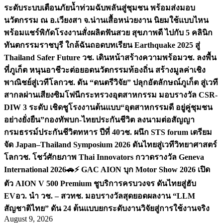
ระดับระบบเตือนภัยน้ำท่วมฉับพลันสู่ชุมชน พร้อมส่งมอบ
นวัตกรรม ณ อ.เวียงสา จ.น่าน
เสื้อหน่วยงาน นิยมใช้แบบไหน
พร้อมแชร์พิกัดโรงงานสั่งผลิต
ฟันสวย สุขภาพดี ไปกับ 5 คลินิก
ทันตกรรมราชบุรี ใกล้ฉัน
ถอดบทเรียน Earthquake 2025 สู่
Thailand Safer Future วช. เดินหน้าสร้างความพร้อม
วช. ลงพื้น
ที่ภูเก็ต หนุนอาชีวะต่อยอดนวัตกรรมท้องถิ่น สร้างมูลค่าเชิง
พาณิชย์สู่เวทีโลก
วช. ดัน “ดนตรีวิจัย” ปลุกอัตลักษณ์ภูเก็ต สู่เวที
สากลผ่านเสียงซิมโฟนี
กระทรวงอุตสาหกรรม มอบรางวัล CSR-
DIW 3 ระดับ เชิดชูโรงงานต้นแบบ“อุตสาหกรรมดี อยู่คู่ชุมชน
อย่างยั่งยืน”
กองทัพบก-ไทยประกันชีวิต ลงนามต่อสัญญา
กรมธรรม์ประกันชีวิตทหาร ปีที่ 40
วช. ผนึก STS forum เตรียม
จัด Japan–Thailand Symposium 2026 ดันไทยสู่เวทีวิทยาศาสตร์
โลก
วช. โชว์ศักยภาพ Thai Innovators กวาดรางวัล Geneva
International 2026
🚗⚡️ GAC AION บุก Motor Show 2026 เปิด
ตัว AION V 500 Premium ชูบริการครบวงจร ดันไทยสู่ฮับ
EV
อว. นำ วช. – สวทช. มอบรางวัลสุดยอดผลงาน “LLM
สัญชาติไทย” ดัน 24 ต้นแบบยกระดับงานวิจัยสู่การใช้งานจริง
August 9, 2026