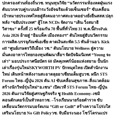
ปกครองส่วนท้องถิ่น
วช. หนุนทุนวิจัย “นวัตกรรมห้องลดฝุ่นแรง
ดันบวกควบคู่ระบบเฝ้าระวังอัจฉริยะด้วยเซ็นเซอร์” ขับเคลื่อน
เป้าหมายประเทศไทยสู่สังคมอากาศสะอาดอย่างยั่งยืน
สสส.ปลุก
พลัง “ขยับประเทศ” สู้โรค NCDs จัดงาน “เดิน-วิ่งสมาธิ
วิสาขะ” ครั้งที่ 25 พร้อมกัน 70 พื้นที่ทั่วไทย 31 พ.ค.นี้
ProPak
Asia 2026 ย้ายสู่ “อิมแพ็ค เมืองทองฯ” ดันไทยสู่ฮับนวัตกรรม
การผลิต-บรรจุภัณฑ์เอเชีย คาดเงินสะพัด 5.5 พันล้าน
อว. Kick
off “ศูนย์เกษตรวิถีเมือง วช.” ดันนโยบาย Wellness สู่ความ
มั่นคงอาหารไทย
กองทุนพัฒนาสื่อฯ จัดปัจฉิมนิเทศ “Young จะ
เล่า” มอบประกาศนียบัตร 60 มัคคุเทศก์น้อยแห่งสยาม ปั้นนัก
เล่าเรื่องรุ่นใหม่
SKYWORTH PV ปักหมุดไทย เปิดสำนักงาน
ใหม่ เดินหน้าพลังงานสะอาดลุยอาเซียนเต็มสูบ
วช. ผนึก STS
Forum ไทย–ญี่ปุ่น 2026 ดัน AI ขับเคลื่อนสุขภาพ–สิ่งแวดล้อม
สร้างนักวิทย์รุ่นใหม่
“อ.เชน” เปิดเวที STS Forum ไทย–ญี่ปุ่น
2026 ดันงานวิจัยสู่เศรษฐกิจจริง ชู Health Economy–เซมิ
คอนดักเตอร์เป็นหัวหอก
วช. –โรงเรียนนายร้อยตำรวจ ขับ
เคลื่อนนวัตกรรมบอร์ดเกม “Gift or Guilt” สร้างความโปร่งใส
เสริมนโยบาย No Gift Policy
วช. จับมือระนอง โชว์โดรนแปร