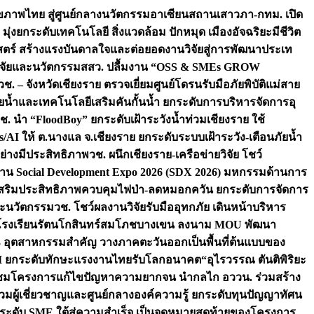
ภาพไทย สู่ศูนย์กลางนวัตกรรมอาเซียน
สถานเสาวภา-กทม. เปิด
 มุ่งยกระดับเทคโนโลยี สิ่งแวดล้อม ปักหมุด เมืองอัจฉริยะมีชีวิต
าสตร์ สร้างแรงบันดาลใจและต่อยอดงานวิจัยสู่การพัฒนาประเท
วิจัยและนวัตกรรม
สสว. ปลื้มงาน “OSS & SMEs GROW
วช. – จังหวัดเชียงราย ตรวจเยี่ยมศูนย์โดรนรับมือภัยพิบัติแม่สาย
ภัยน้ำและเทคโนโลยีเสริมคันกั้นน้ำ ยกระดับการบริหารจัดการอุ
ช. นำ “FloodBoy” ยกระดับเฝ้าระวังน้ำท่วมเชียงราย ใช้
/AI ให้ ต.นางแล จ.เชียงราย ยกระดับระบบเฝ้าระวัง-เตือนภัยน้ำ
ย่างมีประสิทธิภาพ
วช. ผนึกเชียงราย-เครือข่ายวิจัย โชว์
าน Social Development Expo 2026 (SDX 2026) มหกรรมด้านการ
า” เสริมประสิทธิภาพควบคุมไฟป่า-ลดหมอกควัน ยกระดับการจัดการ
และนวัตกรรม
วช. โชว์ผลงานวิจัยรับมืออุทกภัย เดินหน้าบริหาร
ือโรงเรียนรัตนโกสินทร์สมโภชบางเขน ลงนาม MOU พัฒนา
อม 3 อุตสาหกรรมสำคัญ วางภาคตะวันออกเป็นพื้นที่ต้นแบบของ
ผนึก AI ยกระดับทักษะแรงงานไทยรับโลกอนาคต
“อุไรวรรณ ตันติพิริยะ
มชมโครงการแก้ไขปัญหาความยากจน นำกลไก อววน. ร่วมสร้าง
มผู้เชี่ยวชาญและศูนย์กลางองค์ความรู้ ยกระดับทุนปัญญาทัศน
ดับ SME ใต้สู่ความสำเร็จ เป็นจุดหมายสุดท้ายของโครงการ