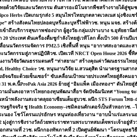
ทยด้วยวิจัยและนวัตกรรม ดันสารอะมิโนจากพืชสร้างรายได้สู่ชุม
ipco Herbs เปิดเกมรุกส่ง 5 สมุนไพรไทยบุกตลาดเวลเนส มุ่งชิงแช
ape” สร้างสังคมไทยปลอดบุหรี่และบุหรี่ไฟฟ้า
วช. หนุน มจธ. สร้างต้
ข้าถึงบริการสุขภาพช่องปาก ผู้สูงวัย-กลุ่มเปราะบาง จ.อุทัยธานี
ผน
20 ประเทศ ดันเครื่องดื่มชูกำลังไทยสู่เวทีโลก ตั้งเป้า 500 ล้านปีแ
คลื่อนนวัตกรรมจัดการ PM2.5 เชิงพื้นที่ หนุน “อากาศสะอาดและสา
นวัตกรรมสู่ภาคปฏิบัติ
วช. เปิดเวที NRCT Open House 2026 ชี้ทิ
นงานวิจัยวัฒนธรรมดนตรี “ท่าสยาม” สร้างคุณค่าวัฒนธรรมไทยส
 Healthy Choice
วช. หนุนงานวิจัย ม.สวนดุสิต นำมาตรฐานสาก
งอัจฉริยะด้วยเซ็นเซอร์” ขับเคลื่อนเป้าหมายประเทศไทยสู่สังคมอ
 31 พ.ค.นี้
ProPak Asia 2026 ย้ายสู่ “อิมแพ็ค เมืองทองฯ” ดันไทยสู
ู่ความมั่นคงอาหารไทย
กองทุนพัฒนาสื่อฯ จัดปัจฉิมนิเทศ “Young จะ
หน้าพลังงานสะอาดลุยอาเซียนเต็มสูบ
วช. ผนึก STS Forum ไทย–ญี่
่เศรษฐกิจจริง ชู Health Economy–เซมิคอนดักเตอร์เป็นหัวหอก
วช. –
อระนอง โชว์โดรนแปรอักษร หนุนท่องเที่ยวงาน “อาบน้ำแร่แลระนอ
มุ่งสู่การชิงรางวัลถ้วยพระราชทานพระบาทสมเด็จพระเจ้าอยู่หัว
อกสนามที่ 2
วช. ผนึกกองทัพภาคที่ 2 เปิดศูนย์พัฒนา “โดรนยุทธว