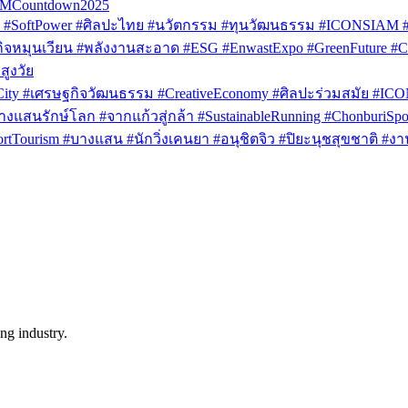
AMCountdown2025
SoftPower #ศิลปะไทย #นวัตกรรม #ทุนวัฒนธรรม #ICONSIAM #V
หมุนเวียน #พลังงานสะอาด #ESG #EnwastExpo #GreenFuture #Circul
สูงวัย
rCity #เศรษฐกิจวัฒนธรรม #CreativeEconomy #ศิลปะร่วมสมัย #IC
งแสนรักษ์โลก #จากแก้วสู่กล้า #SustainableRunning #ChonburiSpor
Tourism #บางแสน #นักวิ่งเคนยา #อนุชิตจิว #ปิยะนุชสุขชาติ #งาน
ng industry.