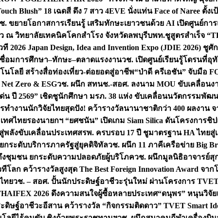
uch Blush” 18 เฉดสี ดึง 7 สาว 4EVE นั่งแท่น Face of Naree ตั้ง
ช. ขยายโอกาสการเรียนรู้ เสริมทักษะเยาวชนด้วย AI เปิดศูนย์การเร
่ยว ณ วิทยาลัยเทคนิคโคกสำโรง จังหวัดลพบุรี
บพท.ชูสูตรสำเร็จ “
ที 2026 Japan Design, Idea and Invention Expo (JDIE 2026) ชูศ
m เชื่อมการศึกษา–ทักษะ–ตลาดแรงงาน
วช. เปิดศูนย์เรียนรู้โดรนที่
โลยี สร้างสื่อท่องเที่ยว-ต่อยอดสู่อาชีพ
“ป่าดี ครีเอชัน” จับมือ 
ค Net Zero & ESG
วช. ผนึก สทนช.-สอศ. ลงนาม MOU ขับเคลื่อนงาน
่น ปี 2569” เชิดชูนักศึกษา มรภ. 38 แห่ง ขับเคลื่อนนวัตกรรมพั
การทำงาน
นักวิจัยไทยสุดปัง! คว้ารางวัลนานาชาติกว่า 400 ผลงาน 
ระเทศไทย
รองนายกฯ “ยศชนัน” เปิดเกม Siam Silica ดันโครงการชิปแห
สู่พลังขับเคลื่อนประเทศ
สรพ. ครบรอบ 17 ปี ชูมาตรฐาน HA ไทยสู่เ
กระดับบริการภาครัฐสู่ยุคดิจิทัล
วช. ผนึก 11 ภาคีเครือข่าย Big Br
ถึงชุมชน ยกระดับความปลอดภัยผู้บริโภค
วช. ผนึกมูลนิธิอาจารย์ส
วทีโลก คว้ารางวัลสูงสุด The Best Foreign Innovation Award จา
ตไทย
วช. – สอศ. ปั้นนักประดิษฐ์อาชีวะรุ่นใหม่ ผ่านโครงการ TVET
THAIFEX 2026 ดึงความสนใจผู้ซื้อหลายประเทศ
“ดนุพร” หนุนวิจัย
ระดิษฐ์อาชีวะอีสาน คว้ารางวัล “กิจกรรมติดดาว” TVET Smart Ide
คโนโลยีไร้คนขับ ชิงถ้วยพระราชทานฯ
วช. ผนึกสมาคมกีฬาเครื่องบิน