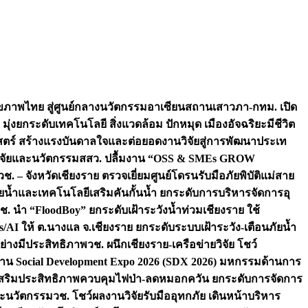
ภาพไทย สู่ศูนย์กลางนวัตกรรมอาเซียน
สถานเสาวภา-กทม. เปิด
 มุ่งยกระดับเทคโนโลยี สิ่งแวดล้อม ปักหมุด เมืองอัจฉริยะมีชีวิต
าสตร์ สร้างแรงบันดาลใจและต่อยอดงานวิจัยสู่การพัฒนาประเท
วิจัยและนวัตกรรม
สสว. ปลื้มงาน “OSS & SMEs GROW
วช. – จังหวัดเชียงราย ตรวจเยี่ยมศูนย์โดรนรับมือภัยพิบัติแม่สาย
ภัยน้ำและเทคโนโลยีเสริมคันกั้นน้ำ ยกระดับการบริหารจัดการอุ
ช. นำ “FloodBoy” ยกระดับเฝ้าระวังน้ำท่วมเชียงราย ใช้
/AI ให้ ต.นางแล จ.เชียงราย ยกระดับระบบเฝ้าระวัง-เตือนภัยน้ำ
ย่างมีประสิทธิภาพ
วช. ผนึกเชียงราย-เครือข่ายวิจัย โชว์
าน Social Development Expo 2026 (SDX 2026) มหกรรมด้านการ
า” เสริมประสิทธิภาพควบคุมไฟป่า-ลดหมอกควัน ยกระดับการจัดการ
และนวัตกรรม
วช. โชว์ผลงานวิจัยรับมืออุทกภัย เดินหน้าบริหาร