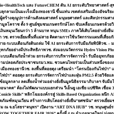
+HealthTech และ FutureCHEM ดัน AI ยกระดับวิทยาศาสตร์-สุข
บลุกลามเป็นมะเร็ง
เมืองทองธานี ขึ้นแท่น เขตส่งเสริมเมืองอัจฉริยะ
่องผู้สร้างคุณูปการด้านสังคมศาสตร์ มนุษยศาสตร์ และศิลปกรรมศ
ำมูลโคราช ตั้ง 9 ศูนย์ชุมชนเกษตรรักษ์โลก ขับเคลื่อนเกษตรด้วย
หมุนเวียนกว่า 5 ล้านบาท หนุน SMEs ภาคใต้เติบโตอย่างยั่งยืน
ำ วช. ตรวจเยี่ยมพื้นที่แม่สาย ติดตามการใช้นวัตกรรมแผนที่เสี่ยง
สาย-ระบบเตือนภัยดินถล่ม ใช้ AI ยกระดับการรับมือภัยพิบัติ
วช. – ม
อุทกภัยอย่างมีประสิทธิภาพ
วช. ส่งมอบนวัตกรรม Hydro Vision Plus
ระบบเตือนภัยน้ำท่วม ยกระดับการบริหารจัดการน้ำ รับมืออุทกภัยอ
มความปลอดภัยประชาชน
รมว.พม. ชวนคนไทยร่วมเป็นส่วนหนึ่งของง
 เมืองทองธานี
วช. ลงพื้นที่ดอยตุง เตรียมนำ “โดรนป้องกันไฟป่
นไฟป่า” ดอยตุง ยกระดับการจัดการไฟป่าและฝุ่น PM2.5 ด้วยวิจัย
อมูลกลาง ลดเสี่ยงน้ำท่วมอย่างยั่งยืน
มูลนิธิธรรมาภิบาลฯ จับม
งอนาคต” ต้องไม่พัฒนาแบบแยกส่วน วีเอ็นยู เอเชีย แปซิฟิค เชื่
“Conicle Skills” พลิกโฉมองค์กรสู่ Skills-Based Organization 
ิตภัณฑ์หมุนเวียน สร้างการเติบโตอย่างยั่งยืน
“ยศชนัน” ตรวจเยี่ย
รรม ณ จ.ยโสธร
“ดนุพร” เปิดงาน “ART DNA HUB” วช. หนุนศูนย์รว
W TOGETHER FAIR 2026” ครั้งที่ 4 ณ อำเภอหาดใหญ่ มุ่งยกระ