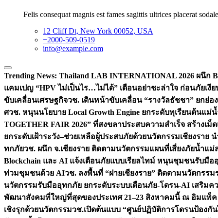
Felis consequat magnis est fames sagittis ultrices placerat sodale
12 Cliff Dt, New York 00052, USA
+2000-509-0519
info@example.com
Trending News:
Thailand LAB INTERNATIONAL 2026 ผนึก Bio
แคมเปญ “HPV ไม่เป็นไร…ไม่ได้” เตือนอย่าชะล่าใจ ก่อนภัยเงีย
ขับเคลื่อนเศรษฐกิจ
วช. เดินหน้าขับเคลื่อน “รางวัลธัชชา” ยกย
ศ
วช. หนุนนโยบาย Local Growth Engine ยกระดับทุเรียนต้นแม่น้
TOGETHER FAIR 2026” ที่สงขลาประสบความสำเร็จ สร้างเม็ดเงิน
ยกระดับเฝ้าระวัง–ช่วยเหลือผู้ประสบภัยด้วยนวัตกรรม
เชียงราย น
ทกภัย
วช. ผนึก จ.เชียงราย ติดตามนวัตกรรมแผนที่เสี่ยงภัยน้ำแม่
Blockchain และ AI แจ้งเตือนภัยแบบเรียลไทม์ หนุนชุมชนรับมือ
ท่วมชุมชนด้วย AI
วช. ลงพื้นที่ “ฝายเชียงราย” ติดตามนวัตกรรม
นวัตกรรมรับมืออุทกภัย ยกระดับระบบเตือนภัย-โดรน-AI เสริ
พัฒนาสังคมที่ใหญ่ที่สุดของประเทศ 21–23 สิงหาคมนี้ ณ อิมแพ็ค
เชิงรุกด้วยนวัตกรรม
วช.เปิดต้นแบบ “ศูนย์ปฏิบัติการโดรนป้องกั