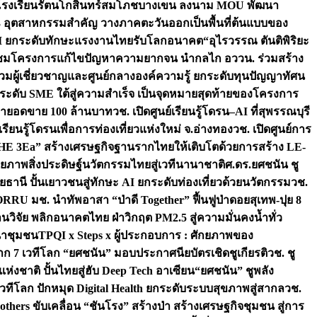
ือโรงเรียนรัตนโกสินทร์สมโภชบางเขน ลงนาม MOU พัฒนา
อม 3 อุตสาหกรรมสำคัญ วางภาคตะวันออกเป็นพื้นที่ต้นแบบของ
ผนึก AI ยกระดับทักษะแรงงานไทยรับโลกอนาคต
“อุไรวรรณ ตันติพิริยะ
มชมโครงการแก้ไขปัญหาความยากจน นำกลไก อววน. ร่วมสร้าง
มผู้เชี่ยวชาญและศูนย์กลางองค์ความรู้ ยกระดับทุนปัญญาทัศน
ดับ SME ใต้สู่ความสำเร็จ เป็นจุดหมายสุดท้ายของโครงการ
เป้ายอดขาย 100 ล้านบาท
วช. เปิดศูนย์เรียนรู้โดรน–AI ที่สุพรรณบุรี
ียนรู้โดรนเพื่อการท่องเที่ยวแห่งใหม่ จ.อ่างทอง
วช. เปิดศูนย์การ
THE 3Ea” สร้างเศรษฐกิจฐานรากไทยให้เติบโตด้วยการสร้าง LE-
ักยภาพสิ่งประดิษฐ์นวัตกรรมไทยสู่เวทีนานาชาติ
ศ.ดร.ยศชนัน ชู
อุทัยธานี ปั้นเยาวชนสู่ทักษะ AI ยกระดับท่องเที่ยวด้วยนวัตกรรม
วช.
FORRU มช. นำทัพอาสา “ป่าดี Together” ฟื้นฟูป่าดอยสุเทพ-ปุย 8
วิจัย พลิกอนาคตไทย ฝ่าวิกฤต PM2.5 สู่ความมั่นคงน้ำทั่ว
ฒนาชุมชน
TPQI x Steps x ผู้ประกอบการ : ศักยภาพของ
จาก 7 เวทีโลก “ยศชนัน” มอบประกาศนียบัตรเชิดชูเกียรติ
วช. ชู
่งชาติ ปั้นไทยสู่ฮับ Deep Tech อาเซียน
“ยศชนัน” ชูพลัง
วทีโลก ปักหมุด Digital Health ยกระดับระบบสุขภาพสู่สากล
วช.
others ขับเคลื่อน “ชันโรง” สร้างป่า สร้างเศรษฐกิจชุมชน สู่การ