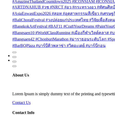
#AmazingThailandCountdown2025 #ICONSIAM #ICONSI
#ARTDNAHUB #วช #NRCT #อว #กระทรวงอว #ทัศนศิลป์ #
#AsiaEnwastExpo2026 #สอท #อุตสาหกรรมสีเขียว #เศรษฐกิจ
#BaliChoralFestival #วงปล่อยแก่ประเทศไทย #วิจัยเพื่อสังคม
#BangkokArtFestival #BAF11 #CraftYourDreams #PaintYou
#Bangsaen10 #WorldClassRunning #เมืองกีฬาเวิลด์คลาส #บา
#Bangsaen42 #ChonburiMarathon #มาราธอนระดับโลก #Sport
#BarBQPlaza #บาร์บีคิวพลาซ่า #วิตอะเดย์ #บาร์บีกอน
About Us
Lorem Ipsum is simply dummy text of the printing and typesetti
Contact Us
Contact Info