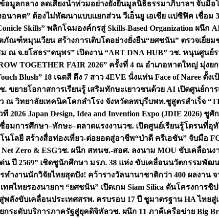
อมูลกลาง ลดเสี่ยงน้ำท่วมอย่างยั่งยืน
มูลนิธิธรรมาภิบาลฯ จับม
งอนาคต” ต้องไม่พัฒนาแบบแยกส่วน วีเอ็นยู เอเชีย แปซิฟิค เชื่
“Conicle Skills” พลิกโฉมองค์กรสู่ Skills-Based Organization 
ิตภัณฑ์หมุนเวียน สร้างการเติบโตอย่างยั่งยืน
“ยศชนัน” ตรวจเยี่ย
รรม ณ จ.ยโสธร
“ดนุพร” เปิดงาน “ART DNA HUB” วช. หนุนศูนย์รว
W TOGETHER FAIR 2026” ครั้งที่ 4 ณ อำเภอหาดใหญ่ มุ่งยกระ
uch Blush” 18 เฉดสี ดึง 7 สาว 4EVE นั่งแท่น Face of Naree ตั้ง
ช. ขยายโอกาสการเรียนรู้ เสริมทักษะเยาวชนด้วย AI เปิดศูนย์การเร
่ยว ณ วิทยาลัยเทคนิคโคกสำโรง จังหวัดลพบุรี
บพท.ชูสูตรสำเร็จ “
ที 2026 Japan Design, Idea and Invention Expo (JDIE 2026) ชูศ
m เชื่อมการศึกษา–ทักษะ–ตลาดแรงงาน
วช. เปิดศูนย์เรียนรู้โดรนที่
โลยี สร้างสื่อท่องเที่ยว-ต่อยอดสู่อาชีพ
“ป่าดี ครีเอชัน” จับมือ 
ค Net Zero & ESG
วช. ผนึก สทนช.-สอศ. ลงนาม MOU ขับเคลื่อนงาน
่น ปี 2569” เชิดชูนักศึกษา มรภ. 38 แห่ง ขับเคลื่อนนวัตกรรมพั
การทำงาน
นักวิจัยไทยสุดปัง! คว้ารางวัลนานาชาติกว่า 400 ผลงาน 
ระเทศไทย
รองนายกฯ “ยศชนัน” เปิดเกม Siam Silica ดันโครงการชิปแห
สู่พลังขับเคลื่อนประเทศ
สรพ. ครบรอบ 17 ปี ชูมาตรฐาน HA ไทยสู่เ
กระดับบริการภาครัฐสู่ยุคดิจิทัล
วช. ผนึก 11 ภาคีเครือข่าย Big Br