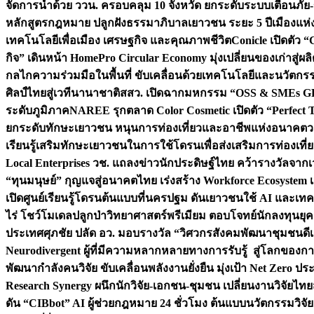
จัดการน้ำด้วย ววน. ครอบคลุม 10 จังหวัด ยกระดับระบบเตือนภัย-ข้
หลักสูตรกฎหมาย ปลูกฝังธรรมาภิบาลเยาวชน ระยะ 5 ปี
เมืองแห่
เทคโนโลยีเพื่อเมือง เศรษฐกิจ และคุณภาพชีวิต
Conicle เปิดตัว 
กิจ” เดินหน้า HomePro Circular Economy มุ่งเปลี่ยนของเก่าสู่ผล
กลไกความร่วมมือในพื้นที่ ขับเคลื่อนด้วยเทคโนโลยีและนวัตก
ศิลป์ไทยสู่เวทีนานาชาติ
สสว. เปิดฉากมหกรรม “OSS & SMEs GRO
ระดับภูมิภาค
NAREE รุกตลาด Color Cosmetic เปิดตัว “Perfect To
ยกระดับทักษะเยาวชน หนุนการท่องเที่ยวและอาชีพแห่งอนาคต
ว
เรียนรู้เสริมทักษะเยาวชนในการใช้โดรนเพื่อส่งเสริมการท่องเที
Local Enterprises
วช. แถลงข่าวนักประดิษฐ์ไทย คว้ารางวัลจากเว
“ทุนมนุษย์” กุญแจสู่อนาคตไทย เร่งสร้าง Workforce Ecosyste
เปิดศูนย์เรียนรู้โดรนต้นแบบที่นครปฐม ดันเยาวชนใช้ AI และเทคโน
ไร่ โชว์โมเดลปลูกป่าวิทยาศาสตร์พรีเมียม ตอบโจทย์นักลงทุนยุ
ประเทศ
ศุภชัย ปลัด อว. มอบรางวัล “วิศวกรสังคมพัฒนาชุมชนดีเด
Neurodivergent ผู้ที่มีความหลากหลายทางการรับรู้ สู่โลกของ
พัฒนากำลังคนวิจัย ขับเคลื่อนพลังงานยั่งยืน มุ่งเป้า Net Zero ป
Research Synergy ผนึกนักวิจัย-เอกชน-ชุมชน เปลี่ยนงานวิจัยไทย
ดัน “CIBbot” AI ผู้ช่วยกฎหมาย 24 ชั่วโมง ต้นแบบนวัตกรรมวิจัยย