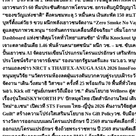
เยาวชนกว่า 60 ทีมประชันศักยภาพโดรน
วช. ยกระดับภูมิปัญญาไ
“ของขวัญแห่งชาติ” ดึงคนชมทะลุ 5 หมื่นคน เงินสะพัด 150 ลบ.
T
บุหรี่ตั้งแต่วัย 9 ขวบ ผนึกพลังเยาวชนจัดงาน “Zero Smoke No V
ดูแลสุขภาพ
วช.หนุน “รถทันตกรรมเคลื่อนที่อัจฉริยะ” เพิ่มโอกาสเ
Dashboard แห่งชาติคุมโรคทั่วไทย
“แสนชัย” นำทีม Knockout บุก 
เจาะตลาดอินเดีย 1.46 พันล้านคน
“ยศชนัน” ผนึก วช. – มช. ขับเ
ปั้นเยาวชน AI จัดอบรมเขียนโปรแกรมโดรนแปรอักษร เสริมทักษะ
ประโยชน์จริง
“อาจารย์เชน” รองนายกรัฐมนตรีและ รมว.อว. หนุ
งานแถลงข่าว NRCT x THAIFEX-ANUGA ASIA 2026 InnoFood,
หนุนทุนวิจัย “นวัตกรรมห้องลดฝุ่นแรงดันบวกควบคู่ระบบเฝ้าระวั
จัดงาน “เดิน-วิ่งสมาธิ วิสาขะ” ครั้งที่ 25 พร้อมกัน 70 พื้นที่ทั่วไทย
น
อว. Kick off “ศูนย์เกษตรวิถีเมือง วช.” ดันนโยบาย Wellness ส
เรื่องรุ่นใหม่
SKYWORTH PV ปักหมุดไทย เปิดสำนักงานใหม่ เดิน
ใหม่
“อ.เชน” เปิดเวที STS Forum ไทย–ญี่ปุ่น 2026 ดันงานวิจัยสู
Guilt” สร้างความโปร่งใสเสริมนโยบาย No Gift Policy
วช. จับมื
รางวัลการออกแบบแผนโดรนแปรอักษร ปี 2569 สนามคัดเลือกที่ 2 
ออกแบบโดรนแปรอักษร ชิงถ้วยพระราชทาน ปี 2569 สนามคัดเลื