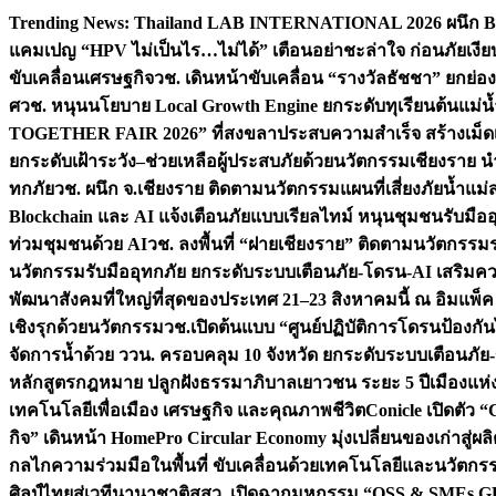
Skip
Trending News:
Thailand LAB INTERNATIONAL 2026 ผนึก Bio
to
แคมเปญ “HPV ไม่เป็นไร…ไม่ได้” เตือนอย่าชะล่าใจ ก่อนภัยเงีย
content
ขับเคลื่อนเศรษฐกิจ
วช. เดินหน้าขับเคลื่อน “รางวัลธัชชา” ยกย
ศ
วช. หนุนนโยบาย Local Growth Engine ยกระดับทุเรียนต้นแม่น้
TOGETHER FAIR 2026” ที่สงขลาประสบความสำเร็จ สร้างเม็ดเงิน
ยกระดับเฝ้าระวัง–ช่วยเหลือผู้ประสบภัยด้วยนวัตกรรม
เชียงราย น
ทกภัย
วช. ผนึก จ.เชียงราย ติดตามนวัตกรรมแผนที่เสี่ยงภัยน้ำแม่
Blockchain และ AI แจ้งเตือนภัยแบบเรียลไทม์ หนุนชุมชนรับมือ
ท่วมชุมชนด้วย AI
วช. ลงพื้นที่ “ฝายเชียงราย” ติดตามนวัตกรรม
นวัตกรรมรับมืออุทกภัย ยกระดับระบบเตือนภัย-โดรน-AI เสริ
พัฒนาสังคมที่ใหญ่ที่สุดของประเทศ 21–23 สิงหาคมนี้ ณ อิมแพ็ค
เชิงรุกด้วยนวัตกรรม
วช.เปิดต้นแบบ “ศูนย์ปฏิบัติการโดรนป้องกั
จัดการน้ำด้วย ววน. ครอบคลุม 10 จังหวัด ยกระดับระบบเตือนภัย-ข้
หลักสูตรกฎหมาย ปลูกฝังธรรมาภิบาลเยาวชน ระยะ 5 ปี
เมืองแห่
เทคโนโลยีเพื่อเมือง เศรษฐกิจ และคุณภาพชีวิต
Conicle เปิดตัว 
กิจ” เดินหน้า HomePro Circular Economy มุ่งเปลี่ยนของเก่าสู่ผล
กลไกความร่วมมือในพื้นที่ ขับเคลื่อนด้วยเทคโนโลยีและนวัตก
ศิลป์ไทยสู่เวทีนานาชาติ
สสว. เปิดฉากมหกรรม “OSS & SMEs GRO