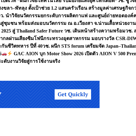
 เปิดเวที “ผนึกวิจัย-เทคโนโลยี รับมือภัยแล้งยุคโลกเดือด“
วช. ชูวิ
สงขลา–พัทลุง ตั้งเป้าช่วย 1.2 แสนครัวเรือน สร้างมูลค่าเศรษฐกิจก
วว. นำวิจัยนวัตกรรมยกระดับการผลิตกาแฟ และศูนย์ถ่ายทอดองค์
ันสู่ชุมชน พร้อมส่งมอบนวัตกรรม ณ อ.เวียงสา จ.น่าน
เสื้อหน่วยงา
025 สู่ Thailand Safer Future วช. เดินหน้าสร้างความพร้อม
วช. ล
ีสากลผ่านเสียงซิมโฟนี
กระทรวงอุตสาหกรรม มอบรางวัล CSR-DIW 3 
นชีวิตทหาร ปีที่ 40
วช. ผนึก STS forum เตรียมจัด Japan–Thaila
6
GAC AION บุก Motor Show 2026 เปิดตัว AION V 500 Prem
ับงานวิจัยสู่การใช้งานจริง