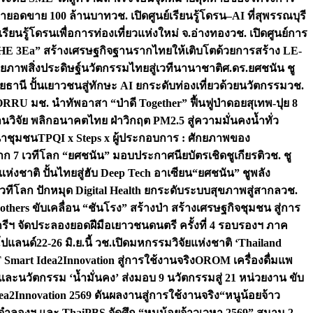
เป้ายอดขาย 100 ล้านบาท
วช. เปิดศูนย์เรียนรู้โดรน–AI ที่สุพรรณบุรี
ียนรู้โดรนเพื่อการท่องเที่ยวแห่งใหม่ จ.อ่างทอง
วช. เปิดศูนย์การ
THE 3Ea” สร้างเศรษฐกิจฐานรากไทยให้เติบโตด้วยการสร้าง LE-
ักยภาพสิ่งประดิษฐ์นวัตกรรมไทยสู่เวทีนานาชาติ
ศ.ดร.ยศชนัน ชู
อุทัยธานี ปั้นเยาวชนสู่ทักษะ AI ยกระดับท่องเที่ยวด้วยนวัตกรรม
วช.
FORRU มช. นำทัพอาสา “ป่าดี Together” ฟื้นฟูป่าดอยสุเทพ-ปุย 8
วิจัย พลิกอนาคตไทย ฝ่าวิกฤต PM2.5 สู่ความมั่นคงน้ำทั่ว
ฒนาชุมชน
TPQI x Steps x ผู้ประกอบการ : ศักยภาพของ
จาก 7 เวทีโลก “ยศชนัน” มอบประกาศนียบัตรเชิดชูเกียรติ
วช. ชู
่งชาติ ปั้นไทยสู่ฮับ Deep Tech อาเซียน
“ยศชนัน” ชูพลัง
วทีโลก ปักหมุด Digital Health ยกระดับระบบสุขภาพสู่สากล
วช.
others ขับเคลื่อน “ชันโรง” สร้างป่า สร้างเศรษฐกิจชุมชน สู่การ
ุกรีฯ จัดประลองยอดฝีมือเยาวชนดนตรี ครั้งที่ 4 รอบรองฯ ภาค
กโปแลนด์
22-26 มิ.ย.นี้ วช.เปิดมหกรรมวิจัยแห่งชาติ ‘Thailand
 Smart Idea2Innovation สู่การใช้งานจริง
OROM เครื่องดื่มแพ
และนวัตกรรม ‘น้ำมั่นคง’ ส่งมอบ 9 นวัตกรรมสู่ 21 หน่วยงาน ขับ
a2Innovation 2569 ดันผลงานสู่การใช้งานจริง
“หนูน้อยจ้าว
จำลองฯ และ ThaiPBS จัดศึก “หนูน้อยจ้าวเวหา 2569” สนาม 2