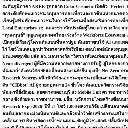
ระดับภูมิภาค
NAREE รุกตลาด Color Cosmetic เปิดตัว “Perfect To
ยกระดับทักษะเยาวชน หนุนการท่องเที่ยวและอาชีพแห่งอนาคต
ว
เรียนรู้เสริมทักษะเยาวชนในการใช้โดรนเพื่อส่งเสริมการท่องเที
Local Enterprises
วช. แถลงข่าวนักประดิษฐ์ไทย คว้ารางวัลจากเว
“ทุนมนุษย์” กุญแจสู่อนาคตไทย เร่งสร้าง Workforce Ecosyste
เปิดศูนย์เรียนรู้โดรนต้นแบบที่นครปฐม ดันเยาวชนใช้ AI และเทคโน
ไร่ โชว์โมเดลปลูกป่าวิทยาศาสตร์พรีเมียม ตอบโจทย์นักลงทุนยุ
ประเทศ
ศุภชัย ปลัด อว. มอบรางวัล “วิศวกรสังคมพัฒนาชุมชนดีเด
Neurodivergent ผู้ที่มีความหลากหลายทางการรับรู้ สู่โลกของ
พัฒนากำลังคนวิจัย ขับเคลื่อนพลังงานยั่งยืน มุ่งเป้า Net Zero ป
Research Synergy ผนึกนักวิจัย-เอกชน-ชุมชน เปลี่ยนงานวิจัยไทย
ดัน “CIBbot” AI ผู้ช่วยกฎหมาย 24 ชั่วโมง ต้นแบบนวัตกรรมวิจัยย
พัฒนาที่ยั่งยืน
อย. ลุยตลาดสดธนบุรี ส่ง Mobile Unit ตรวจอาหาร
กลาง ชิงถ้วยพระราชทานฯ
วช. ปลื้ม! นวัตกรรมไทยสร้างชื่อบนเ
Research Expo 2026’ ปีที่ 21 โชว์ 1,000 ผลงานวิจัย เปลี่ยนอนาค
ลนต์เบสจากมะม่วงหิมพานต์และกล้วยน้ำว้าดิบ สร้างกระแสใน 
เคลื่อนการบริหารจัดการน้ำขอนแก่น–ชัยภูมิ
วช.-สอศ. ปลื้มนักป
เวหา” ปี 69 สนาม 2 ได้แชมป์แล้ว! วช. ปั้นเยาวชนสู่นวัตกรเท