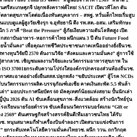
ชนศรีสะเกษ
ศุภจี ปลุกพลังคราฟต์ไทย! SACIT เปิดเวทีโลก ดัน
ร์ตลาดสุขภาพโตต่อเนื่อง
ทันตบุคลากร – สพฐ. หวั่นเด็กไทยเริ่มสูบ
นแบบดูแลผู้สูงวัยเชิงรุก จ.อุทัยธานี ดึง รพ.สต.-อสม. เสริมทักษะ
ึก 5 ภาคี “Beat the Pressure” สู้ภัยเงียบความดันโลหิตสูง เปิด
รก
สถาบันอาหาร–หอการค้าไทย ผนึกแผน 3 ปี ดัน Future Food
ยน้ำมั่นคง” เพื่อคุณภาพชีวิตประชาชนภาคเหนืออย่างยั่งยืน
วช.
ศทางทุนวิจัยปี 2570 ดันงานวิจัย “สังคมและความมั่นคง” สู่การใช้
ู่สากล
วช. เชิญชมผลงานวิจัยและนวัตกรรมอาหารสุขภาพ ใน
ล ISO 37001ยกระดับความโปร่งใสองค์กรปกครองส่วนท้องถิ่น
วช.
ากาศสะอาดอย่างยั่งยืน
สสส.ปลุกพลัง “ขยับประเทศ” สู้โรค NCDs
่ฮับนวัตกรรมการผลิต-บรรจุภัณฑ์เอเชีย คาดเงินสะพัด 5.5 พันล้า
เล่า” มอบประกาศนียบัตร 60 มัคคุเทศก์น้อยแห่งสยาม ปั้นนักเล่า
ปุ่น 2026 ดัน AI ขับเคลื่อนสุขภาพ–สิ่งแวดล้อม สร้างนักวิทย์รุ่น
โรงเรียนนายร้อยตำรวจ ขับเคลื่อนนวัตกรรมบอร์ดเกม “Gift or
ง 2569” ดันเศรษฐกิจสร้างสรรค์
ยินดี!ทีมเยาวชนไทย ได้รับ
วช. หนุนสมาคมกีฬาเครื่องบินจำลองฯ เปิดสนามแข่งขันการ
ิธี” ยกระดับเทคโนโลยีความมั่นคงไทย
วช. ผนึก ววน. ถกวิกฤต