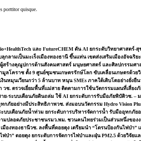
s porttitor quisque.
+HealthTech และ FutureCHEM ดัน AI ยกระดับวิทยาศาสตร์-สุข
บลุกลามเป็นมะเร็ง
เมืองทองธานี ขึ้นแท่น เขตส่งเสริมเมืองอัจฉริยะ
่องผู้สร้างคุณูปการด้านสังคมศาสตร์ มนุษยศาสตร์ และศิลปกรรมศ
ำมูลโคราช ตั้ง 9 ศูนย์ชุมชนเกษตรรักษ์โลก ขับเคลื่อนเกษตรด้วย
หมุนเวียนกว่า 5 ล้านบาท หนุน SMEs ภาคใต้เติบโตอย่างยั่งยืน
ำ วช. ตรวจเยี่ยมพื้นที่แม่สาย ติดตามการใช้นวัตกรรมแผนที่เสี่ยง
สาย-ระบบเตือนภัยดินถล่ม ใช้ AI ยกระดับการรับมือภัยพิบัติ
วช. – ม
อุทกภัยอย่างมีประสิทธิภาพ
วช. ส่งมอบนวัตกรรม Hydro Vision Plus
ระบบเตือนภัยน้ำท่วม ยกระดับการบริหารจัดการน้ำ รับมืออุทกภัยอ
มความปลอดภัยประชาชน
รมว.พม. ชวนคนไทยร่วมเป็นส่วนหนึ่งของง
 เมืองทองธานี
วช. ลงพื้นที่ดอยตุง เตรียมนำ “โดรนป้องกันไฟป่
นไฟป่า” ดอยตุง ยกระดับการจัดการไฟป่าและฝุ่น PM2.5 ด้วยวิจัย