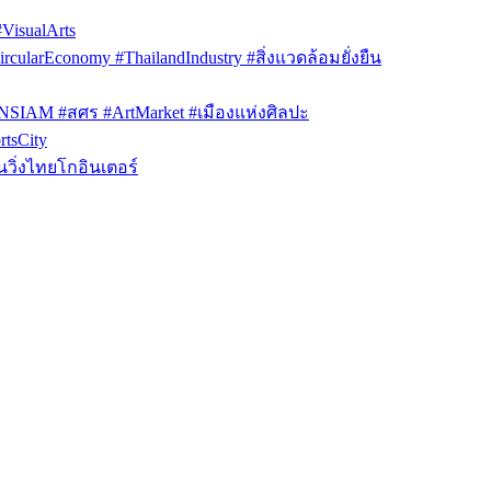
isualArts
arEconomy #ThailandIndustry #สิ่งแวดล้อมยั่งยืน
ONSIAM #สศร #ArtMarket #เมืองแห่งศิลปะ
tsCity
วิ่งไทยโกอินเตอร์