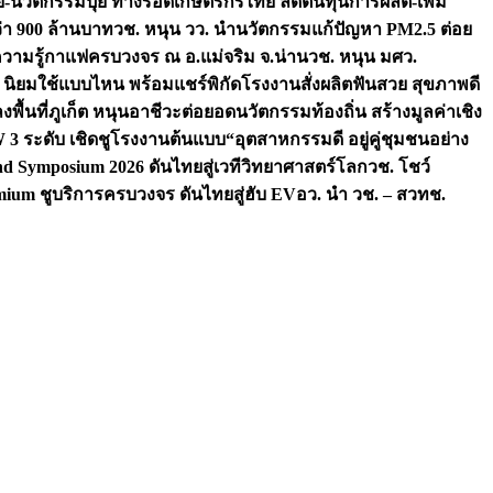
จัย-นวัตกรรมปุ๋ย ทางรอดเกษตรกรไทย ลดต้นทุนการผลิต-เพิ่ม
ว่า 900 ล้านบาท
วช. หนุน วว. นำนวัตกรรมแก้ปัญหา PM2.5 ต่อย
ความรู้กาแฟครบวงจร ณ อ.แม่จริม จ.น่าน
วช. หนุน มศว.
น นิยมใช้แบบไหน พร้อมแชร์พิกัดโรงงานสั่งผลิต
ฟันสวย สุขภาพดี
งพื้นที่ภูเก็ต หนุนอาชีวะต่อยอดนวัตกรรมท้องถิ่น สร้างมูลค่าเชิง
ระดับ เชิดชูโรงงานต้นแบบ“อุตสาหกรรมดี อยู่คู่ชุมชนอย่าง
nd Symposium 2026 ดันไทยสู่เวทีวิทยาศาสตร์โลก
วช. โชว์
ium ชูบริการครบวงจร ดันไทยสู่ฮับ EV
อว. นำ วช. – สวทช.