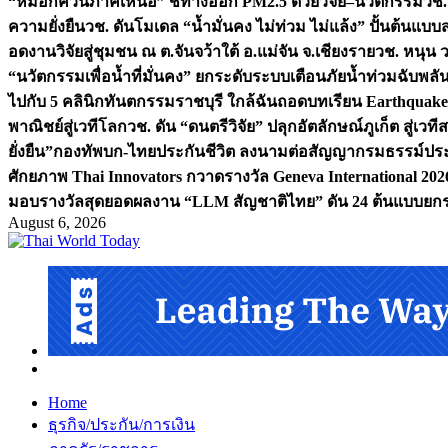
“หมอกควันภาคเหนือ” ชี้ทางออก PM2.5 ด้วยวิจัย–นวัตกรรม
วช.
ความยั่งยืน
วช. ดันโมเดล “น้ำมั่นคง ไม่ท่วม ไม่แล้ง” ปั้นต้นแบบ
อดงานวิจัยสู่ชุมชน ณ ต.จันจว้าใต้ อ.แม่จัน จ.เชียงราย
วช. หนุน 
“นวัตกรรมเพื่อน้ำที่มั่นคง” ยกระดับระบบเตือนภัยน้ำท่วมฉับพล
ไปกับ 5 คลินิกทันตกรรมราชบุรี ใกล้ฉัน
ถอดบทเรียน Earthquake 2
พาณิชย์สู่เวทีโลก
วช. ดัน “ดนตรีวิจัย” ปลุกอัตลักษณ์ภูเก็ต สู่เวท
ยั่งยืน”
กองทัพบก-ไทยประกันชีวิต ลงนามต่อสัญญากรมธรรม์ประกั
ศักยภาพ Thai Innovators กวาดรางวัล Geneva International 202
มอบรางวัลสุดยอดผลงาน “LLM สัญชาติไทย” ดัน 24 ต้นแบบยกระด
August 6, 2026
Home
ธุรกิจ/ประกัน/การเงิน