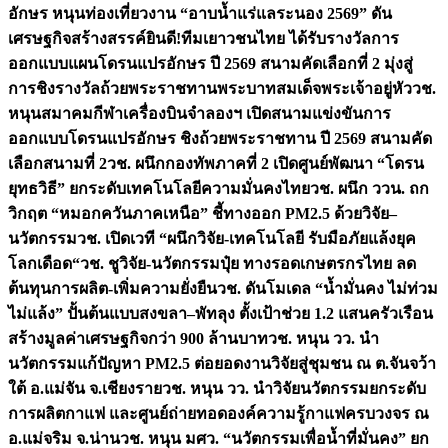
อักษร หนุนท่องเที่ยวงาน “อาบน้ำแร่แลระนอง 2569” ดัน
เศรษฐกิจสร้างสรรค์
ยินดี!ทีมเยาวชนไทย ได้รับรางวัลการ
ออกแบบแผนโดรนแปรอักษร ปี 2569 สนามคัดเลือกที่ 2 มุ่งสู่
การชิงรางวัลถ้วยพระราชทานพระบาทสมเด็จพระเจ้าอยู่หัว
วช.
หนุนสมาคมกีฬาเครื่องบินจำลองฯ เปิดสนามแข่งขันการ
ออกแบบโดรนแปรอักษร ชิงถ้วยพระราชทาน ปี 2569 สนามคัด
เลือกสนามที่ 2
วช. ผนึกกองทัพภาคที่ 2 เปิดศูนย์พัฒนา “โดรน
ยุทธวิธี” ยกระดับเทคโนโลยีความมั่นคงไทย
วช. ผนึก ววน. ถก
วิกฤต “หมอกควันภาคเหนือ” ชี้ทางออก PM2.5 ด้วยวิจัย–
นวัตกรรม
วช. เปิดเวที “ผนึกวิจัย-เทคโนโลยี รับมือภัยแล้งยุค
โลกเดือด“
วช. ชูวิจัย-นวัตกรรมปุ๋ย ทางรอดเกษตรกรไทย ลด
ต้นทุนการผลิต-เพิ่มความยั่งยืน
วช. ดันโมเดล “น้ำมั่นคง ไม่ท่วม
ไม่แล้ง” ปั้นต้นแบบสงขลา–พัทลุง ตั้งเป้าช่วย 1.2 แสนครัวเรือน
สร้างมูลค่าเศรษฐกิจกว่า 900 ล้านบาท
วช. หนุน วว. นำ
นวัตกรรมแก้ปัญหา PM2.5 ต่อยอดงานวิจัยสู่ชุมชน ณ ต.จันจว้า
ใต้ อ.แม่จัน จ.เชียงราย
วช. หนุน วว. นำวิจัยนวัตกรรมยกระดับ
การผลิตกาแฟ และศูนย์ถ่ายทอดองค์ความรู้กาแฟครบวงจร ณ
อ.แม่จริม จ.น่าน
วช. หนุน มศว. “นวัตกรรมเพื่อน้ำที่มั่นคง” ยก