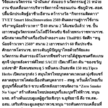
วิจัยและนวัตกรรม ‘น้ำมั่นคง’ ส่งมอบ 9 นวัตกรรมสู่ 21 หน่วย
งาน ขับเคลื่อนการบริหารจัดการน้ำขอนแก่น–ชัยภูมิ
วช.-สอศ.
ปลื้มนักประดิษฐ์อาชีวะอีสาน คว้ารางวัล “กิจกรรมติดดาว”
TVET Smart Idea2Innovation 2569 ดันผลงานสู่การใช้งาน
จริง
“หนูน้อยจ้าวเวหา” ปี 69 สนาม 2 ได้แชมป์แล้ว! วช. ปั้น
เยาวชนสู่นวัตกรเทคโนโลยีไร้คนขับ ชิงถ้วยพระราชทานฯ
วช.
ผนึกสมาคมกีฬาเครื่องบินจำลองฯ และ ThaiPBS จัดศึก “หนู
น้อยจ้าวเวหา 2569” สนาม 2 เยาวชนกว่า 60 ทีมประชัน
ศักยภาพโดรน
วช. ยกระดับภูมิปัญญาไทยด้วยวิจัยและ
นวัตกรรม ดันสารอะมิโนจากพืชสร้างรายได้สู่ชุมชนศรีสะเกษ
ศุภจี ปลุกพลังคราฟต์ไทย! SACIT เปิดเวทีโลก ดัน “ของขวัญ
แห่งชาติ” ดึงคนชมทะลุ 5 หมื่นคน เงินสะพัด 150 ลบ.
Tipco
Herbs เปิดเกมรุกส่ง 5 สมุนไพรไทยบุกตลาดเวลเนส มุ่งชิงแชร์
ตลาดสุขภาพโตต่อเนื่อง
ทันตบุคลากร – สพฐ. หวั่นเด็กไทยเริ่ม
สูบบุหรี่ตั้งแต่วัย 9 ขวบ ผนึกพลังเยาวชนจัดงาน “Zero Smoke
No Vape” สร้างสังคมไทยปลอดบุหรี่และบุหรี่ไฟฟ้า
วช. หนุน
มจธ. สร้างต้นแบบดูแลผู้สูงวัยเชิงรุก จ.อุทัยธานี ดึง รพ.สต.-
อสม. เสริมทักษะดูแลสุขภาพ
วช.หนุน “รถทันตกรรมเคลื่อนที่