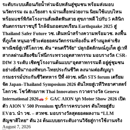
ระดับระบบเตือนภัยน้ำท่วมฉับพลันสู่ชุมชน พร้อมส่งมอบ
นวัตกรรม ณ อ.เวียงสา จ.น่าน
เสื้อหน่วยงาน นิยมใช้แบบไหน
พร้อมแชร์พิกัดโรงงานสั่งผลิต
ฟันสวย สุขภาพดี ไปกับ 5 คลินิก
ทันตกรรมราชบุรี ใกล้ฉัน
ถอดบทเรียน Earthquake 2025 สู่
Thailand Safer Future วช. เดินหน้าสร้างความพร้อม
วช. ลงพื้น
ที่ภูเก็ต หนุนอาชีวะต่อยอดนวัตกรรมท้องถิ่น สร้างมูลค่าเชิง
พาณิชย์สู่เวทีโลก
วช. ดัน “ดนตรีวิจัย” ปลุกอัตลักษณ์ภูเก็ต สู่เวที
สากลผ่านเสียงซิมโฟนี
กระทรวงอุตสาหกรรม มอบรางวัล CSR-
DIW 3 ระดับ เชิดชูโรงงานต้นแบบ“อุตสาหกรรมดี อยู่คู่ชุมชน
อย่างยั่งยืน”
กองทัพบก-ไทยประกันชีวิต ลงนามต่อสัญญา
กรมธรรม์ประกันชีวิตทหาร ปีที่ 40
วช. ผนึก STS forum เตรียม
จัด Japan–Thailand Symposium 2026 ดันไทยสู่เวทีวิทยาศาสตร์
โลก
วช. โชว์ศักยภาพ Thai Innovators กวาดรางวัล Geneva
International 2026
GAC AION บุก Motor Show 2026 เปิด
ตัว AION V 500 Premium ชูบริการครบวงจร ดันไทยสู่ฮับ
EV
อว. นำ วช. – สวทช. มอบรางวัลสุดยอดผลงาน “LLM
สัญชาติไทย” ดัน 24 ต้นแบบยกระดับงานวิจัยสู่การใช้งานจริง
August 7, 2026