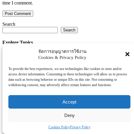
time I comment.
Search
Search
Explore Topics
จัดการอนุญาตการใช้งาน
Thaiworldtoday
Cookies & Privacy Policy
Uncategorized
การศึกษา
To provide the best experiences, we use technologies like cookies to store and/or
ธุรกิจ/ประกัน/การเงิน
access device information. Consenting to these technologies will allow us to process
data such as browsing behavior or unique IDs on this site. Not consenting or
บันเทิง/กีฬา
withdrawing consent, may adversely affect certain features and functions.
ภาครัฐ/ราชการ
ยานยนต์
Accept
อสังหา
โรงพยบาล/สุขภาพ/ความงาม
Deny
โรงแรม/ท่องเที่ยว/อาหาร
Cookies Policy
Privacy Policy
Tag Clouds