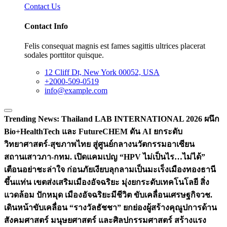
Contact Us
Contact Info
Felis consequat magnis est fames sagittis ultrices placerat
sodales porttitor quisque.
12 Cliff Dt, New York 00052, USA
+2000-509-0519
info@example.com
Trending News:
Thailand LAB INTERNATIONAL 2026 ผนึก
Bio+HealthTech และ FutureCHEM ดัน AI ยกระดับ
วิทยาศาสตร์-สุขภาพไทย สู่ศูนย์กลางนวัตกรรมอาเซียน
สถานเสาวภา-กทม. เปิดแคมเปญ “HPV ไม่เป็นไร…ไม่ได้”
เตือนอย่าชะล่าใจ ก่อนภัยเงียบลุกลามเป็นมะเร็ง
เมืองทองธานี
ขึ้นแท่น เขตส่งเสริมเมืองอัจฉริยะ มุ่งยกระดับเทคโนโลยี สิ่ง
แวดล้อม ปักหมุด เมืองอัจฉริยะมีชีวิต ขับเคลื่อนเศรษฐกิจ
วช.
เดินหน้าขับเคลื่อน “รางวัลธัชชา” ยกย่องผู้สร้างคุณูปการด้าน
สังคมศาสตร์ มนุษยศาสตร์ และศิลปกรรมศาสตร์ สร้างแรง