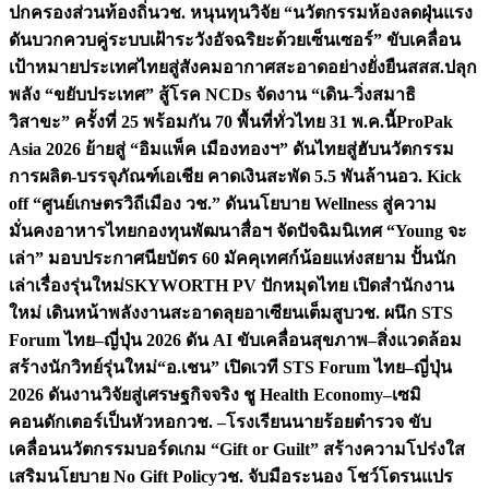
ปกครองส่วนท้องถิ่น
วช. หนุนทุนวิจัย “นวัตกรรมห้องลดฝุ่นแรง
ดันบวกควบคู่ระบบเฝ้าระวังอัจฉริยะด้วยเซ็นเซอร์” ขับเคลื่อน
เป้าหมายประเทศไทยสู่สังคมอากาศสะอาดอย่างยั่งยืน
สสส.ปลุก
พลัง “ขยับประเทศ” สู้โรค NCDs จัดงาน “เดิน-วิ่งสมาธิ
วิสาขะ” ครั้งที่ 25 พร้อมกัน 70 พื้นที่ทั่วไทย 31 พ.ค.นี้
ProPak
Asia 2026 ย้ายสู่ “อิมแพ็ค เมืองทองฯ” ดันไทยสู่ฮับนวัตกรรม
การผลิต-บรรจุภัณฑ์เอเชีย คาดเงินสะพัด 5.5 พันล้าน
อว. Kick
off “ศูนย์เกษตรวิถีเมือง วช.” ดันนโยบาย Wellness สู่ความ
มั่นคงอาหารไทย
กองทุนพัฒนาสื่อฯ จัดปัจฉิมนิเทศ “Young จะ
เล่า” มอบประกาศนียบัตร 60 มัคคุเทศก์น้อยแห่งสยาม ปั้นนัก
เล่าเรื่องรุ่นใหม่
SKYWORTH PV ปักหมุดไทย เปิดสำนักงาน
ใหม่ เดินหน้าพลังงานสะอาดลุยอาเซียนเต็มสูบ
วช. ผนึก STS
Forum ไทย–ญี่ปุ่น 2026 ดัน AI ขับเคลื่อนสุขภาพ–สิ่งแวดล้อม
สร้างนักวิทย์รุ่นใหม่
“อ.เชน” เปิดเวที STS Forum ไทย–ญี่ปุ่น
2026 ดันงานวิจัยสู่เศรษฐกิจจริง ชู Health Economy–เซมิ
คอนดักเตอร์เป็นหัวหอก
วช. –โรงเรียนนายร้อยตำรวจ ขับ
เคลื่อนนวัตกรรมบอร์ดเกม “Gift or Guilt” สร้างความโปร่งใส
เสริมนโยบาย No Gift Policy
วช. จับมือระนอง โชว์โดรนแปร