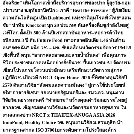
อัจฉริยะ” เพิ่มโอกาสเข้าถึงบริการสุขภาพช่องปาก ผู้สูงวัย-กลุ่ม
เปราะบาง จ.อุทัยธานี
ผนึก 5 ภาคี “Beat the Pressure” สู้ภัยเงียบ
ความดันโลหิตสูง เปิด Dashboard แห่งชาติคุมโรคทั่วไทย
“แสน
ชัย” นำทีม Knockout บุก 20 ประเทศ ดันเครื่องดื่มชูกำลังไทยสู่
เวทีโลก ตั้งเป้า 500 ล้านปีแรก
สถาบันอาหาร–หอการค้าไทย
ผนึกแผน 3 ปี ดัน Future Food เจาะตลาดอินเดีย 1.46 พันล้าน
คน
“ยศชนัน” ผนึก วช. – มช. ขับเคลื่อนนวัตกรรมจัดการ PM2.5
เชิงพื้นที่ หนุน “อากาศสะอาดและสายน้ำมั่นคง” เพื่อคุณภาพ
ชีวิตประชาชนภาคเหนืออย่างยั่งยืน
วช. ปั้นเยาวชน AI จัดอบรม
เขียนโปรแกรมโดรนแปรอักษร เสริมทักษะนวัตกรรมสู่ภาค
ปฏิบัติ
วช. เปิดเวที NRCT Open House 2026 ชี้ทิศทางทุนวิจัยปี
2570 ดันงานวิจัย “สังคมและความมั่นคง” สู่การใช้ประโยชน์
จริง
“อาจารย์เชน” รองนายกรัฐมนตรีและ รมว.อว. หนุนงาน
วิจัยวัฒนธรรมดนตรี “ท่าสยาม” สร้างคุณค่าวัฒนธรรมไทยสู่
สากล
วช. เชิญชมผลงานวิจัยและนวัตกรรมอาหารสุขภาพ ใน
งานแถลงข่าว NRCT x THAIFEX-ANUGA ASIA 2026
InnoFood, Healthy Choice
วช. หนุนงานวิจัย ม.สวนดุสิต นำ
มาตรฐานสากล ISO 37001ยกระดับความโปร่งใสองค์กร