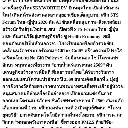
เล่า” มอบประกาศนียบัตร 60 มัคคุเทศก์น้อยแห่งสยาม ปั้นนัก
เล่าเรื่องรุ่นใหม่
SKYWORTH PV ปักหมุดไทย เปิดสำนักงาน
ใหม่ เดินหน้าพลังงานสะอาดลุยอาเซียนเต็มสูบ
วช. ผนึก STS
Forum ไทย–ญี่ปุ่น 2026 ดัน AI ขับเคลื่อนสุขภาพ–สิ่งแวดล้อม
สร้างนักวิทย์รุ่นใหม่
“อ.เชน” เปิดเวที STS Forum ไทย–ญี่ปุ่น
2026 ดันงานวิจัยสู่เศรษฐกิจจริง ชู Health Economy–เซมิ
คอนดักเตอร์เป็นหัวหอก
วช. –โรงเรียนนายร้อยตำรวจ ขับ
เคลื่อนนวัตกรรมบอร์ดเกม “Gift or Guilt” สร้างความโปร่งใส
เสริมนโยบาย No Gift Policy
วช. จับมือระนอง โชว์โดรนแปร
อักษร หนุนท่องเที่ยวงาน “อาบน้ำแร่แลระนอง 2569” ดัน
เศรษฐกิจสร้างสรรค์
ยินดี!ทีมเยาวชนไทย ได้รับรางวัลการ
ออกแบบแผนโดรนแปรอักษร ปี 2569 สนามคัดเลือกที่ 2 มุ่งสู่
การชิงรางวัลถ้วยพระราชทานพระบาทสมเด็จพระเจ้าอยู่หัว
วช.
หนุนสมาคมกีฬาเครื่องบินจำลองฯ เปิดสนามแข่งขันการ
ออกแบบโดรนแปรอักษร ชิงถ้วยพระราชทาน ปี 2569 สนามคัด
เลือกสนามที่ 2
วช. ผนึกกองทัพภาคที่ 2 เปิดศูนย์พัฒนา “โดรน
ยุทธวิธี” ยกระดับเทคโนโลยีความมั่นคงไทย
วช. ผนึก ววน. ถก
วิกฤต “หมอกควันภาคเหนือ” ชี้ทางออก PM2.5 ด้วยวิจัย–