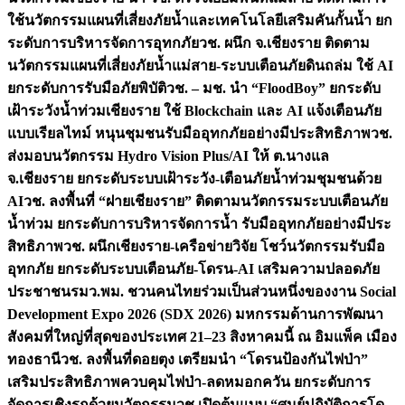
ใช้นวัตกรรมแผนที่เสี่ยงภัยน้ำและเทคโนโลยีเสริมคันกั้นน้ำ ยก
ระดับการบริหารจัดการอุทกภัย
วช. ผนึก จ.เชียงราย ติดตาม
นวัตกรรมแผนที่เสี่ยงภัยน้ำแม่สาย-ระบบเตือนภัยดินถล่ม ใช้ AI
ยกระดับการรับมือภัยพิบัติ
วช. – มช. นำ “FloodBoy” ยกระดับ
เฝ้าระวังน้ำท่วมเชียงราย ใช้ Blockchain และ AI แจ้งเตือนภัย
แบบเรียลไทม์ หนุนชุมชนรับมืออุทกภัยอย่างมีประสิทธิภาพ
วช.
ส่งมอบนวัตกรรม Hydro Vision Plus/AI ให้ ต.นางแล
จ.เชียงราย ยกระดับระบบเฝ้าระวัง-เตือนภัยน้ำท่วมชุมชนด้วย
AI
วช. ลงพื้นที่ “ฝายเชียงราย” ติดตามนวัตกรรมระบบเตือนภัย
น้ำท่วม ยกระดับการบริหารจัดการน้ำ รับมืออุทกภัยอย่างมีประ
สิทธิภาพ
วช. ผนึกเชียงราย-เครือข่ายวิจัย โชว์นวัตกรรมรับมือ
อุทกภัย ยกระดับระบบเตือนภัย-โดรน-AI เสริมความปลอดภัย
ประชาชน
รมว.พม. ชวนคนไทยร่วมเป็นส่วนหนึ่งของงาน Social
Development Expo 2026 (SDX 2026) มหกรรมด้านการพัฒนา
สังคมที่ใหญ่ที่สุดของประเทศ 21–23 สิงหาคมนี้ ณ อิมแพ็ค เมือง
ทองธานี
วช. ลงพื้นที่ดอยตุง เตรียมนำ “โดรนป้องกันไฟป่า”
เสริมประสิทธิภาพควบคุมไฟป่า-ลดหมอกควัน ยกระดับการ
จัดการเชิงรุกด้วยนวัตกรรม
วช.เปิดต้นแบบ “ศูนย์ปฏิบัติการโด