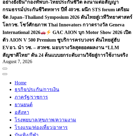
อย่างยั่งยืน”
กองทัพบก-ไทยประกันชีวิต ลงนามต่อสัญญา
กรมธรรม์ประกันชีวิตทหาร ปีที่ 40
วช. ผนึก STS forum เตรียม
จัด Japan–Thailand Symposium 2026 ดันไทยสู่เวทีวิทยาศาสตร์
โลก
วช. โชว์ศักยภาพ Thai Innovators กวาดรางวัล Geneva
International 2026
GAC AION บุก Motor Show 2026 เปิด
ตัว AION V 500 Premium ชูบริการครบวงจร ดันไทยสู่ฮับ
EV
อว. นำ วช. – สวทช. มอบรางวัลสุดยอดผลงาน “LLM
สัญชาติไทย” ดัน 24 ต้นแบบยกระดับงานวิจัยสู่การใช้งานจริง
August 7, 2026
Home
ธุรกิจ/ประกัน/การเงิน
ภาครัฐ/ราชการ
ยานยนต์
อสังหา
โรงพยบาล/สุขภาพ/ความงาม
โรงแรม/ท่องเที่ยว/อาหาร
บันเทิง/กีฬา