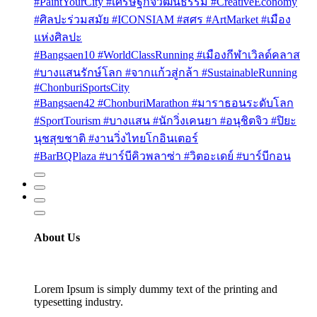
#PaintYourCity #เศรษฐกิจวัฒนธรรม #CreativeEconomy
#ศิลปะร่วมสมัย #ICONSIAM #สศร #ArtMarket #เมือง
แห่งศิลปะ
#Bangsaen10 #WorldClassRunning #เมืองกีฬาเวิลด์คลาส
#บางแสนรักษ์โลก #จากแก้วสู่กล้า #SustainableRunning
#ChonburiSportsCity
#Bangsaen42 #ChonburiMarathon #มาราธอนระดับโลก
#SportTourism #บางแสน #นักวิ่งเคนยา #อนุชิตจิว #ปิยะ
นุชสุขชาติ #งานวิ่งไทยโกอินเตอร์
#BarBQPlaza #บาร์บีคิวพลาซ่า #วิตอะเดย์ #บาร์บีกอน
About Us
Lorem Ipsum is simply dummy text of the printing and
typesetting industry.