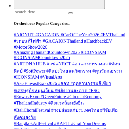
Search
for:
Or check our Popular Categories...
#AIONUT #GACAION #CarOfTheYear2026 #EVThailand
#รถยนต์ไฟฟ้า #GACAIONThailand #HatchbackEV
#MotorShow2026
#AmazingThailandCountdown2025 #ICONSIAM
#ICONSIAMCountdown2025
#ARTDNAHUB #วช #NRCT #อว #กระทรวงอว #ทัศน
ศิลป์ #SoftPower #ศิลปะไทย #นวัตกรรม #ทุนวัฒนธรรม
#ICONSIAM #VisualArts
#AsiaEnwastExpo2026 #สอท #อุตสาหกรรมสีเขียว
#เศรษฐกิจหมุนเวียน #พลังงานสะอาด #ESG
#EnwastExpo #GreenFuture #CircularEconomy
#ThailandIndustry #สิ่งแวดล้อมยั่งยืน
#BaliChoralFestival #วงปล่อยแก่ประเทศไทย #วิจัยเพื่อ
สังคมสูงวัย
#BangkokArtFestival #BAF11 #CraftYourDreams