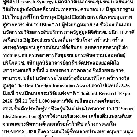
ชูพลัง Research Synergy ผนึกนักวิจัย-เอกชน-ชุมชน เปลี่ยนงาน
วิจัยไทยสู่พลังขับเคลื่อนประเทศ
สรพ. ครบรอบ 17 ปี ชูมาตรฐาน
HA ไทยสู่เวทีโลก ปักหมุด Digital Health ยกระดับระบบสุขภาพ
สู่สากล
วช. ดัน “CIBbot” AI ผู้ช่วยกฎหมาย 24 ชั่วโมง ต้นแบบ
นวัตกรรมวิจัยยกระดับบริการภาครัฐสู่ยุคดิจิทัล
วช. ผนึก 11 ภาคี
เครือข่าย Big Brothers ขับเคลื่อน “ชันโรง” สร้างป่า สร้าง
เศรษฐกิจชุมชน สู่การพัฒนาที่ยั่งยืน
อย. ลุยตลาดสดธนบุรี ส่ง
Mobile Unit ตรวจอาหารถึงชุมชน ยกระดับความปลอดภัยผู้
บริโภค
วช. ผนึกมูลนิธิอาจารย์สุกรีฯ จัดประลองยอดฝีมือ
เยาวชนดนตรี ครั้งที่ 4 รอบรองฯ ภาคกลาง ชิงถ้วยพระราช
ทานฯ
วช. ปลื้ม! นวัตกรรมไทยสร้างชื่อบนเวทีโลก คว้ารางวัล
สูงสุด The Best Foreign Innovation Award จากโปแลนด์
22-26
มิ.ย.นี้ วช.เปิดมหกรรมวิจัยแห่งชาติ ‘Thailand Research Expo
2026’ ปีที่ 21 โชว์ 1,000 ผลงานวิจัย เปลี่ยนอนาคตไทย
วช. –
สอศ. ปั้นนักประดิษฐ์อาชีวะรุ่นใหม่ ผ่านโครงการ TVET Smart
Idea2Innovation สู่การใช้งานจริง
OROM เครื่องดื่มแพลนต์เบส
จากมะม่วงหิมพานต์และกล้วยน้ำว้าดิบ สร้างกระแสใน
THAIFEX 2026 ดึงความสนใจผู้ซื้อหลายประเทศ
“ดนุพร” หนุน