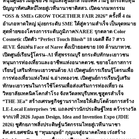
หนุนศูนย์รวมผู้เชี่ยวชาญและศูนย์กลางองค์ความรู้ ยกระดับทุน
ปัญญาทัศนศิลป์ไทยสู่เวทีนานาชาติ
สสว. เปิดฉากมหกรรม
“OSS & SMEs GROW TOGETHER FAIR 2026” ครั้งที่ 4 ณ
อำเภอหาดใหญ่ มุ่งยกระดับ SME ใต้สู่ความสำเร็จ เป็นจุดหมาย
สุดท้ายของโครงการระดับภูมิภาค
NAREE รุกตลาด Color
Cosmetic เปิดตัว “Perfect Touch Blush” 18 เฉดสี ดึง 7 สาว
4EVE นั่งแท่น Face of Naree ตั้งเป้ายอดขาย 100 ล้านบาท
วช.
เปิดศูนย์เรียนรู้โดรน–AI ที่สุพรรณบุรี ยกระดับทักษะเยาวชน
หนุนการท่องเที่ยวและอาชีพแห่งอนาคต
วช. ขยายโอกาสการ
เรียนรู้ เสริมทักษะเยาวชนด้วย AI เปิดศูนย์การเรียนรู้โดรนเพื่อ
การท่องเที่ยวแห่งใหม่ จ.อ่างทอง
วช. เปิดศูนย์การเรียนรู้เสริม
ทักษะเยาวชนในการใช้โดรนเพื่อส่งเสริมการท่องเที่ยว ณ
วิทยาลัยเทคนิคโคกสำโรง จังหวัดลพบุรี
บพท.ชูสูตรสำเร็จ
“THE 3Ea” สร้างเศรษฐกิจฐานรากไทยให้เติบโตด้วยการสร้าง
LE-Local Enterprises
วช. แถลงข่าวนักประดิษฐ์ไทย คว้ารางวัล
จากเวที 2026 Japan Design, Idea and Invention Expo (JDIE
2026) ชูศักยภาพสิ่งประดิษฐ์นวัตกรรมไทยสู่เวทีนานาชา
ติ
ศ.ดร.ยศชนัน ชู “ทุนมนุษย์” กุญแจสู่อนาคตไทย เร่งสร้าง