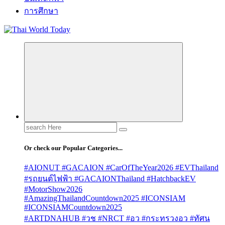
การศึกษา
Search
for:
Or check our Popular Categories...
#AIONUT #GACAION #CarOfTheYear2026 #EVThailand
#รถยนต์ไฟฟ้า #GACAIONThailand #HatchbackEV
#MotorShow2026
#AmazingThailandCountdown2025 #ICONSIAM
#ICONSIAMCountdown2025
#ARTDNAHUB #วช #NRCT #อว #กระทรวงอว #ทัศน