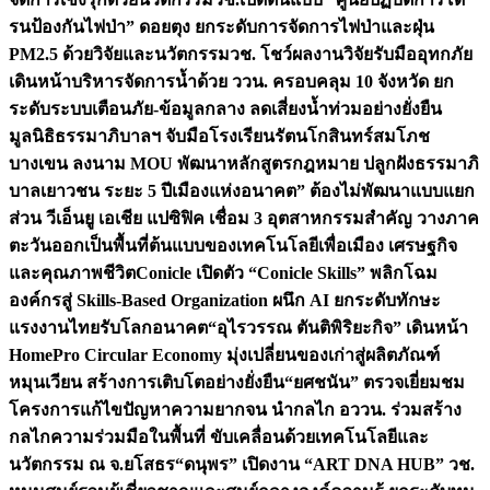
รนป้องกันไฟป่า” ดอยตุง ยกระดับการจัดการไฟป่าและฝุ่น
PM2.5 ด้วยวิจัยและนวัตกรรม
วช. โชว์ผลงานวิจัยรับมืออุทกภัย
เดินหน้าบริหารจัดการน้ำด้วย ววน. ครอบคลุม 10 จังหวัด ยก
ระดับระบบเตือนภัย-ข้อมูลกลาง ลดเสี่ยงน้ำท่วมอย่างยั่งยืน
มูลนิธิธรรมาภิบาลฯ จับมือโรงเรียนรัตนโกสินทร์สมโภช
บางเขน ลงนาม MOU พัฒนาหลักสูตรกฎหมาย ปลูกฝังธรรมาภิ
บาลเยาวชน ระยะ 5 ปี
เมืองแห่งอนาคต” ต้องไม่พัฒนาแบบแยก
ส่วน วีเอ็นยู เอเชีย แปซิฟิค เชื่อม 3 อุตสาหกรรมสำคัญ วางภาค
ตะวันออกเป็นพื้นที่ต้นแบบของเทคโนโลยีเพื่อเมือง เศรษฐกิจ
และคุณภาพชีวิต
Conicle เปิดตัว “Conicle Skills” พลิกโฉม
องค์กรสู่ Skills-Based Organization ผนึก AI ยกระดับทักษะ
แรงงานไทยรับโลกอนาคต
“อุไรวรรณ ตันติพิริยะกิจ” เดินหน้า
HomePro Circular Economy มุ่งเปลี่ยนของเก่าสู่ผลิตภัณฑ์
หมุนเวียน สร้างการเติบโตอย่างยั่งยืน
“ยศชนัน” ตรวจเยี่ยมชม
โครงการแก้ไขปัญหาความยากจน นำกลไก อววน. ร่วมสร้าง
กลไกความร่วมมือในพื้นที่ ขับเคลื่อนด้วยเทคโนโลยีและ
นวัตกรรม ณ จ.ยโสธร
“ดนุพร” เปิดงาน “ART DNA HUB” วช.