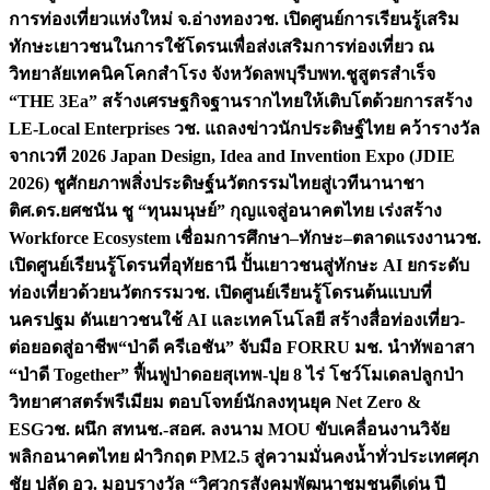
การท่องเที่ยวแห่งใหม่ จ.อ่างทอง
วช. เปิดศูนย์การเรียนรู้เสริม
ทักษะเยาวชนในการใช้โดรนเพื่อส่งเสริมการท่องเที่ยว ณ
วิทยาลัยเทคนิคโคกสำโรง จังหวัดลพบุรี
บพท.ชูสูตรสำเร็จ
“THE 3Ea” สร้างเศรษฐกิจฐานรากไทยให้เติบโตด้วยการสร้าง
LE-Local Enterprises
วช. แถลงข่าวนักประดิษฐ์ไทย คว้ารางวัล
จากเวที 2026 Japan Design, Idea and Invention Expo (JDIE
2026) ชูศักยภาพสิ่งประดิษฐ์นวัตกรรมไทยสู่เวทีนานาชา
ติ
ศ.ดร.ยศชนัน ชู “ทุนมนุษย์” กุญแจสู่อนาคตไทย เร่งสร้าง
Workforce Ecosystem เชื่อมการศึกษา–ทักษะ–ตลาดแรงงาน
วช.
เปิดศูนย์เรียนรู้โดรนที่อุทัยธานี ปั้นเยาวชนสู่ทักษะ AI ยกระดับ
ท่องเที่ยวด้วยนวัตกรรม
วช. เปิดศูนย์เรียนรู้โดรนต้นแบบที่
นครปฐม ดันเยาวชนใช้ AI และเทคโนโลยี สร้างสื่อท่องเที่ยว-
ต่อยอดสู่อาชีพ
“ป่าดี ครีเอชัน” จับมือ FORRU มช. นำทัพอาสา
“ป่าดี Together” ฟื้นฟูป่าดอยสุเทพ-ปุย 8 ไร่ โชว์โมเดลปลูกป่า
วิทยาศาสตร์พรีเมียม ตอบโจทย์นักลงทุนยุค Net Zero &
ESG
วช. ผนึก สทนช.-สอศ. ลงนาม MOU ขับเคลื่อนงานวิจัย
พลิกอนาคตไทย ฝ่าวิกฤต PM2.5 สู่ความมั่นคงน้ำทั่วประเทศ
ศุภ
ชัย ปลัด อว. มอบรางวัล “วิศวกรสังคมพัฒนาชุมชนดีเด่น ปี