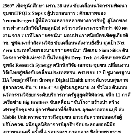
2569” เชิดชูนักศึกษา มรภ. 38 แห่ง ขับเคลื่อนนวัตกรรมพัฒนา
ชุมชน
TPQI x Steps x ผู้ประกอบการ : ศักยภาพของ
Neurodivergent ผู้ที่มีความหลากหลายทางการรับรู้ สู่โลกของ
การทำงาน
นักวิจัยไทยสุดปัง! คว้ารางวัลนานาชาติกว่า 400 ผล
งาน จาก 7 เวทีโลก “ยศชนัน” มอบประกาศนียบัตรเชิดชูเกียรติ
วช. ชูพัฒนากำลังคนวิจัย ขับเคลื่อนพลังงานยั่งยืน มุ่งเป้า Net
Zero ประเทศไทย
รองนายกฯ “ยศชนัน” เปิดเกม Siam Silica ดัน
โครงการชิปแห่งชาติ ปั้นไทยสู่ฮับ Deep Tech อาเซียน
“ยศชนัน”
ชูพลัง Research Synergy ผนึกนักวิจัย-เอกชน-ชุมชน เปลี่ยนงาน
วิจัยไทยสู่พลังขับเคลื่อนประเทศ
สรพ. ครบรอบ 17 ปี ชูมาตรฐาน
HA ไทยสู่เวทีโลก ปักหมุด Digital Health ยกระดับระบบสุขภาพ
สู่สากล
วช. ดัน “CIBbot” AI ผู้ช่วยกฎหมาย 24 ชั่วโมง ต้นแบบ
นวัตกรรมวิจัยยกระดับบริการภาครัฐสู่ยุคดิจิทัล
วช. ผนึก 11 ภาคี
เครือข่าย Big Brothers ขับเคลื่อน “ชันโรง” สร้างป่า สร้าง
เศรษฐกิจชุมชน สู่การพัฒนาที่ยั่งยืน
อย. ลุยตลาดสดธนบุรี ส่ง
Mobile Unit ตรวจอาหารถึงชุมชน ยกระดับความปลอดภัยผู้
บริโภค
วช. ผนึกมูลนิธิอาจารย์สุกรีฯ จัดประลองยอดฝีมือ
เยาวชนดนตรี ครั้งที่ 4 รอบรองฯ ภาคกลาง ชิงถ้วยพระราช