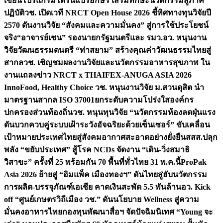
เขียนโปรแกรมโดรนแปรอักษร เสริมทักษะนวัตกรรมสู่ภาค
ปฏิบัติ
วช. เปิดเวที NRCT Open House 2026 ชี้ทิศทางทุนวิจัยปี
2570 ดันงานวิจัย “สังคมและความมั่นคง” สู่การใช้ประโยชน์
จริง
“อาจารย์เชน” รองนายกรัฐมนตรีและ รมว.อว. หนุนงาน
วิจัยวัฒนธรรมดนตรี “ท่าสยาม” สร้างคุณค่าวัฒนธรรมไทยสู่
สากล
วช. เชิญชมผลงานวิจัยและนวัตกรรมอาหารสุขภาพ ใน
งานแถลงข่าว NRCT x THAIFEX-ANUGA ASIA 2026
InnoFood, Healthy Choice
วช. หนุนงานวิจัย ม.สวนดุสิต นำ
มาตรฐานสากล ISO 37001ยกระดับความโปร่งใสองค์กร
ปกครองส่วนท้องถิ่น
วช. หนุนทุนวิจัย “นวัตกรรมห้องลดฝุ่นแรง
ดันบวกควบคู่ระบบเฝ้าระวังอัจฉริยะด้วยเซ็นเซอร์” ขับเคลื่อน
เป้าหมายประเทศไทยสู่สังคมอากาศสะอาดอย่างยั่งยืน
สสส.ปลุก
พลัง “ขยับประเทศ” สู้โรค NCDs จัดงาน “เดิน-วิ่งสมาธิ
วิสาขะ” ครั้งที่ 25 พร้อมกัน 70 พื้นที่ทั่วไทย 31 พ.ค.นี้
ProPak
Asia 2026 ย้ายสู่ “อิมแพ็ค เมืองทองฯ” ดันไทยสู่ฮับนวัตกรรม
การผลิต-บรรจุภัณฑ์เอเชีย คาดเงินสะพัด 5.5 พันล้าน
อว. Kick
off “ศูนย์เกษตรวิถีเมือง วช.” ดันนโยบาย Wellness สู่ความ
มั่นคงอาหารไทย
กองทุนพัฒนาสื่อฯ จัดปัจฉิมนิเทศ “Young จะ