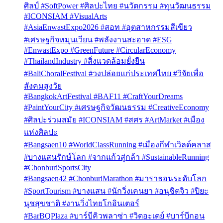
ศิลป์ #SoftPower #ศิลปะไทย #นวัตกรรม #ทุนวัฒนธรรม
#ICONSIAM #VisualArts
#AsiaEnwastExpo2026 #สอท #อุตสาหกรรมสีเขียว
#เศรษฐกิจหมุนเวียน #พลังงานสะอาด #ESG
#EnwastExpo #GreenFuture #CircularEconomy
#ThailandIndustry #สิ่งแวดล้อมยั่งยืน
#BaliChoralFestival #วงปล่อยแก่ประเทศไทย #วิจัยเพื่อ
สังคมสูงวัย
#BangkokArtFestival #BAF11 #CraftYourDreams
#PaintYourCity #เศรษฐกิจวัฒนธรรม #CreativeEconomy
#ศิลปะร่วมสมัย #ICONSIAM #สศร #ArtMarket #เมือง
แห่งศิลปะ
#Bangsaen10 #WorldClassRunning #เมืองกีฬาเวิลด์คลาส
#บางแสนรักษ์โลก #จากแก้วสู่กล้า #SustainableRunning
#ChonburiSportsCity
#Bangsaen42 #ChonburiMarathon #มาราธอนระดับโลก
#SportTourism #บางแสน #นักวิ่งเคนยา #อนุชิตจิว #ปิยะ
นุชสุขชาติ #งานวิ่งไทยโกอินเตอร์
#BarBQPlaza #บาร์บีคิวพลาซ่า #วิตอะเดย์ #บาร์บีกอน