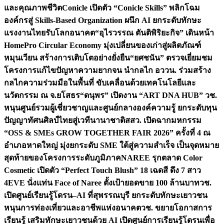
และคุณภาพชีวิต
Conicle เปิดตัว “Conicle Skills” พลิกโฉม
องค์กรสู่ Skills-Based Organization ผนึก AI ยกระดับทักษะ
แรงงานไทยรับโลกอนาคต
“อุไรวรรณ ตันติพิริยะกิจ” เดินหน้า
HomePro Circular Economy มุ่งเปลี่ยนของเก่าสู่ผลิตภัณฑ์
หมุนเวียน สร้างการเติบโตอย่างยั่งยืน
“ยศชนัน” ตรวจเยี่ยมชม
โครงการแก้ไขปัญหาความยากจน นำกลไก อววน. ร่วมสร้าง
กลไกความร่วมมือในพื้นที่ ขับเคลื่อนด้วยเทคโนโลยีและ
นวัตกรรม ณ จ.ยโสธร
“ดนุพร” เปิดงาน “ART DNA HUB” วช.
หนุนศูนย์รวมผู้เชี่ยวชาญและศูนย์กลางองค์ความรู้ ยกระดับทุน
ปัญญาทัศนศิลป์ไทยสู่เวทีนานาชาติ
สสว. เปิดฉากมหกรรม
“OSS & SMEs GROW TOGETHER FAIR 2026” ครั้งที่ 4 ณ
อำเภอหาดใหญ่ มุ่งยกระดับ SME ใต้สู่ความสำเร็จ เป็นจุดหมาย
สุดท้ายของโครงการระดับภูมิภาค
NAREE รุกตลาด Color
Cosmetic เปิดตัว “Perfect Touch Blush” 18 เฉดสี ดึง 7 สาว
4EVE นั่งแท่น Face of Naree ตั้งเป้ายอดขาย 100 ล้านบาท
วช.
เปิดศูนย์เรียนรู้โดรน–AI ที่สุพรรณบุรี ยกระดับทักษะเยาวชน
หนุนการท่องเที่ยวและอาชีพแห่งอนาคต
วช. ขยายโอกาสการ
เรียนรู้ เสริมทักษะเยาวชนด้วย AI เปิดศูนย์การเรียนรู้โดรนเพื่อ