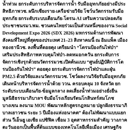
น้ำท่วม ยกระดับการบริหารจัดการน้ำ รับมืออุทกภัยอย่างมีประ
สิทธิภาพ
วช. ผนึกเชียงราย-เครือข่ายวิจัย โชว์นวัตกรรมรับมือ
อุทกภัย ยกระดับระบบเตือนภัย-โดรน-AI เสริมความปลอดภัย
ประชาชน
รมว.พม. ชวนคนไทยร่วมเป็นส่วนหนึ่งของงาน Social
Development Expo 2026 (SDX 2026) มหกรรมด้านการพัฒนา
สังคมที่ใหญ่ที่สุดของประเทศ 21–23 สิงหาคมนี้ ณ อิมแพ็ค เมือง
ทองธานี
วช. ลงพื้นที่ดอยตุง เตรียมนำ “โดรนป้องกันไฟป่า”
เสริมประสิทธิภาพควบคุมไฟป่า-ลดหมอกควัน ยกระดับการ
จัดการเชิงรุกด้วยนวัตกรรม
วช.เปิดต้นแบบ “ศูนย์ปฏิบัติการโด
รนป้องกันไฟป่า” ดอยตุง ยกระดับการจัดการไฟป่าและฝุ่น
PM2.5 ด้วยวิจัยและนวัตกรรม
วช. โชว์ผลงานวิจัยรับมืออุทกภัย
เดินหน้าบริหารจัดการน้ำด้วย ววน. ครอบคลุม 10 จังหวัด ยก
ระดับระบบเตือนภัย-ข้อมูลกลาง ลดเสี่ยงน้ำท่วมอย่างยั่งยืน
มูลนิธิธรรมาภิบาลฯ จับมือโรงเรียนรัตนโกสินทร์สมโภช
บางเขน ลงนาม MOU พัฒนาหลักสูตรกฎหมาย ปลูกฝังธรรมาภิ
บาลเยาวชน ระยะ 5 ปี
เมืองแห่งอนาคต” ต้องไม่พัฒนาแบบแยก
ส่วน วีเอ็นยู เอเชีย แปซิฟิค เชื่อม 3 อุตสาหกรรมสำคัญ วางภาค
ตะวันออกเป็นพื้นที่ต้นแบบของเทคโนโลยีเพื่อเมือง เศรษฐกิจ