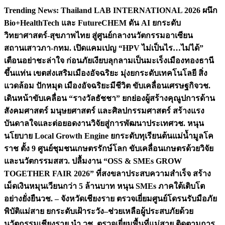
Skip
Trending News:
Thailand LAB INTERNATIONAL 2026 ผนึก
to
Bio+HealthTech และ FutureCHEM ดัน AI ยกระดับ
content
วิทยาศาสตร์-สุขภาพไทย สู่ศูนย์กลางนวัตกรรมอาเซียน
สถานเสาวภา-กทม. เปิดแคมเปญ “HPV ไม่เป็นไร…ไม่ได้”
เตือนอย่าชะล่าใจ ก่อนภัยเงียบลุกลามเป็นมะเร็ง
เมืองทองธานี
ขึ้นแท่น เขตส่งเสริมเมืองอัจฉริยะ มุ่งยกระดับเทคโนโลยี สิ่ง
แวดล้อม ปักหมุด เมืองอัจฉริยะมีชีวิต ขับเคลื่อนเศรษฐกิจ
วช.
เดินหน้าขับเคลื่อน “รางวัลธัชชา” ยกย่องผู้สร้างคุณูปการด้าน
สังคมศาสตร์ มนุษยศาสตร์ และศิลปกรรมศาสตร์ สร้างแรง
บันดาลใจและต่อยอดงานวิจัยสู่การพัฒนาประเทศ
วช. หนุน
นโยบาย Local Growth Engine ยกระดับทุเรียนต้นแม่น้ำมูลโค
ราช ตั้ง 9 ศูนย์ชุมชนเกษตรรักษ์โลก ขับเคลื่อนเกษตรด้วยวิจัย
และนวัตกรรม
สสว. ปลื้มงาน “OSS & SMEs GROW
TOGETHER FAIR 2026” ที่สงขลาประสบความสำเร็จ สร้าง
เม็ดเงินหมุนเวียนกว่า 5 ล้านบาท หนุน SMEs ภาคใต้เติบโต
อย่างยั่งยืน
วช. – จังหวัดเชียงราย ตรวจเยี่ยมศูนย์โดรนรับมือภัย
พิบัติแม่สาย ยกระดับเฝ้าระวัง–ช่วยเหลือผู้ประสบภัยด้วย
นวัตกรรม
เชียงราย นำ วช. ตรวจเยี่ยมพื้นที่แม่สาย ติดตามการ