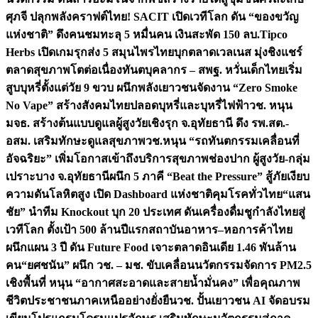
ศุภจี ปลุกพลังคราฟต์ไทย! SACIT เปิดเวทีโลก ดัน “ของขวัญ
แห่งชาติ” ดึงคนชมทะลุ 5 หมื่นคน เงินสะพัด 150 ลบ.
Tipco
Herbs เปิดเกมรุกส่ง 5 สมุนไพรไทยบุกตลาดเวลเนส มุ่งชิงแชร์
ตลาดสุขภาพโตต่อเนื่อง
ทันตบุคลากร – สพฐ. หวั่นเด็กไทยเริ่ม
สูบบุหรี่ตั้งแต่วัย 9 ขวบ ผนึกพลังเยาวชนจัดงาน “Zero Smoke
No Vape” สร้างสังคมไทยปลอดบุหรี่และบุหรี่ไฟฟ้า
วช. หนุน
มจธ. สร้างต้นแบบดูแลผู้สูงวัยเชิงรุก จ.อุทัยธานี ดึง รพ.สต.-
อสม. เสริมทักษะดูแลสุขภาพ
วช.หนุน “รถทันตกรรมเคลื่อนที่
อัจฉริยะ” เพิ่มโอกาสเข้าถึงบริการสุขภาพช่องปาก ผู้สูงวัย-กลุ่ม
เปราะบาง จ.อุทัยธานี
ผนึก 5 ภาคี “Beat the Pressure” สู้ภัยเงียบ
ความดันโลหิตสูง เปิด Dashboard แห่งชาติคุมโรคทั่วไทย
“แสน
ชัย” นำทีม Knockout บุก 20 ประเทศ ดันเครื่องดื่มชูกำลังไทยสู่
เวทีโลก ตั้งเป้า 500 ล้านปีแรก
สถาบันอาหาร–หอการค้าไทย
ผนึกแผน 3 ปี ดัน Future Food เจาะตลาดอินเดีย 1.46 พันล้าน
คน
“ยศชนัน” ผนึก วช. – มช. ขับเคลื่อนนวัตกรรมจัดการ PM2.5
เชิงพื้นที่ หนุน “อากาศสะอาดและสายน้ำมั่นคง” เพื่อคุณภาพ
ชีวิตประชาชนภาคเหนืออย่างยั่งยืน
วช. ปั้นเยาวชน AI จัดอบรม