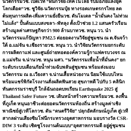
นวัตกรรม
วช. เปิดเวที “ผนึกวิจัย-เทคโนโลยี รับมือภัยแล้งยุค
โลกเดือด“
วช. ชูวิจัย-นวัตกรรมปุ๋ย ทางรอดเกษตรกรไทย ลด
ต้นทุนการผลิต-เพิ่มความยั่งยืน
วช. ดันโมเดล “น้ำมั่นคง ไม่ท่วม
ไม่แล้ง” ปั้นต้นแบบสงขลา–พัทลุง ตั้งเป้าช่วย 1.2 แสนครัวเรือน
สร้างมูลค่าเศรษฐกิจกว่า 900 ล้านบาท
วช. หนุน วว. นำ
นวัตกรรมแก้ปัญหา PM2.5 ต่อยอดงานวิจัยสู่ชุมชน ณ ต.จันจว้า
ใต้ อ.แม่จัน จ.เชียงราย
วช. หนุน วว. นำวิจัยนวัตกรรมยกระดับ
การผลิตกาแฟ และศูนย์ถ่ายทอดองค์ความรู้กาแฟครบวงจร ณ
อ.แม่จริม จ.น่าน
วช. หนุน มศว. “นวัตกรรมเพื่อน้ำที่มั่นคง” ยก
ระดับระบบเตือนภัยน้ำท่วมฉับพลันสู่ชุมชน พร้อมส่งมอบ
นวัตกรรม ณ อ.เวียงสา จ.น่าน
เสื้อหน่วยงาน นิยมใช้แบบไหน
พร้อมแชร์พิกัดโรงงานสั่งผลิต
ฟันสวย สุขภาพดี ไปกับ 5 คลินิก
ทันตกรรมราชบุรี ใกล้ฉัน
ถอดบทเรียน Earthquake 2025 สู่
Thailand Safer Future วช. เดินหน้าสร้างความพร้อม
วช. ลงพื้น
ที่ภูเก็ต หนุนอาชีวะต่อยอดนวัตกรรมท้องถิ่น สร้างมูลค่าเชิง
พาณิชย์สู่เวทีโลก
วช. ดัน “ดนตรีวิจัย” ปลุกอัตลักษณ์ภูเก็ต สู่เวที
สากลผ่านเสียงซิมโฟนี
กระทรวงอุตสาหกรรม มอบรางวัล CSR-
DIW 3 ระดับ เชิดชูโรงงานต้นแบบ“อุตสาหกรรมดี อยู่คู่ชุมชน