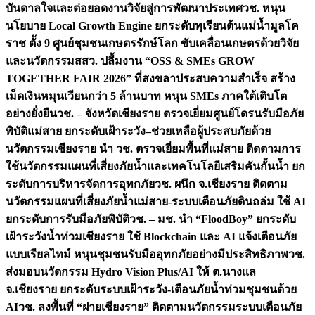
บันดาลใจและต่อยอดงานวิจัยสู่การพัฒนาประเทศ
วช. หนุน
นโยบาย Local Growth Engine ยกระดับทุเรียนต้นแม่น้ำมูลโค
ราช ตั้ง 9 ศูนย์ชุมชนเกษตรรักษ์โลก ขับเคลื่อนเกษตรด้วยวิจัย
และนวัตกรรม
สสว. ปลื้มงาน “OSS & SMEs GROW
TOGETHER FAIR 2026” ที่สงขลาประสบความสำเร็จ สร้าง
เม็ดเงินหมุนเวียนกว่า 5 ล้านบาท หนุน SMEs ภาคใต้เติบโต
อย่างยั่งยืน
วช. – จังหวัดเชียงราย ตรวจเยี่ยมศูนย์โดรนรับมือภัย
พิบัติแม่สาย ยกระดับเฝ้าระวัง–ช่วยเหลือผู้ประสบภัยด้วย
นวัตกรรม
เชียงราย นำ วช. ตรวจเยี่ยมพื้นที่แม่สาย ติดตามการ
ใช้นวัตกรรมแผนที่เสี่ยงภัยน้ำและเทคโนโลยีเสริมคันกั้นน้ำ ยก
ระดับการบริหารจัดการอุทกภัย
วช. ผนึก จ.เชียงราย ติดตาม
นวัตกรรมแผนที่เสี่ยงภัยน้ำแม่สาย-ระบบเตือนภัยดินถล่ม ใช้ AI
ยกระดับการรับมือภัยพิบัติ
วช. – มช. นำ “FloodBoy” ยกระดับ
เฝ้าระวังน้ำท่วมเชียงราย ใช้ Blockchain และ AI แจ้งเตือนภัย
แบบเรียลไทม์ หนุนชุมชนรับมืออุทกภัยอย่างมีประสิทธิภาพ
วช.
ส่งมอบนวัตกรรม Hydro Vision Plus/AI ให้ ต.นางแล
จ.เชียงราย ยกระดับระบบเฝ้าระวัง-เตือนภัยน้ำท่วมชุมชนด้วย
AI
วช. ลงพื้นที่ “ฝายเชียงราย” ติดตามนวัตกรรมระบบเตือนภัย