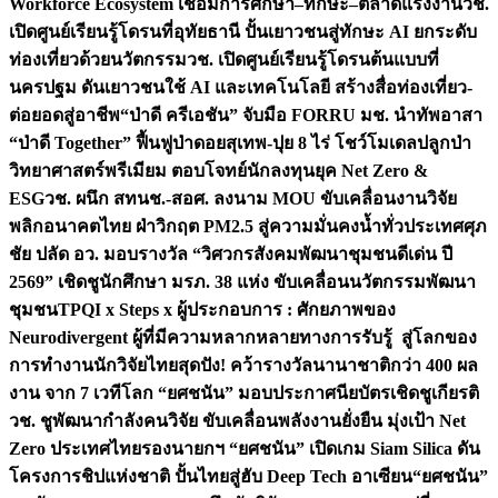
Workforce Ecosystem เชื่อมการศึกษา–ทักษะ–ตลาดแรงงาน
วช.
เปิดศูนย์เรียนรู้โดรนที่อุทัยธานี ปั้นเยาวชนสู่ทักษะ AI ยกระดับ
ท่องเที่ยวด้วยนวัตกรรม
วช. เปิดศูนย์เรียนรู้โดรนต้นแบบที่
นครปฐม ดันเยาวชนใช้ AI และเทคโนโลยี สร้างสื่อท่องเที่ยว-
ต่อยอดสู่อาชีพ
“ป่าดี ครีเอชัน” จับมือ FORRU มช. นำทัพอาสา
“ป่าดี Together” ฟื้นฟูป่าดอยสุเทพ-ปุย 8 ไร่ โชว์โมเดลปลูกป่า
วิทยาศาสตร์พรีเมียม ตอบโจทย์นักลงทุนยุค Net Zero &
ESG
วช. ผนึก สทนช.-สอศ. ลงนาม MOU ขับเคลื่อนงานวิจัย
พลิกอนาคตไทย ฝ่าวิกฤต PM2.5 สู่ความมั่นคงน้ำทั่วประเทศ
ศุภ
ชัย ปลัด อว. มอบรางวัล “วิศวกรสังคมพัฒนาชุมชนดีเด่น ปี
2569” เชิดชูนักศึกษา มรภ. 38 แห่ง ขับเคลื่อนนวัตกรรมพัฒนา
ชุมชน
TPQI x Steps x ผู้ประกอบการ : ศักยภาพของ
Neurodivergent ผู้ที่มีความหลากหลายทางการรับรู้ สู่โลกของ
การทำงาน
นักวิจัยไทยสุดปัง! คว้ารางวัลนานาชาติกว่า 400 ผล
งาน จาก 7 เวทีโลก “ยศชนัน” มอบประกาศนียบัตรเชิดชูเกียรติ
วช. ชูพัฒนากำลังคนวิจัย ขับเคลื่อนพลังงานยั่งยืน มุ่งเป้า Net
Zero ประเทศไทย
รองนายกฯ “ยศชนัน” เปิดเกม Siam Silica ดัน
โครงการชิปแห่งชาติ ปั้นไทยสู่ฮับ Deep Tech อาเซียน
“ยศชนัน”