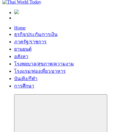
Home
ธุรกิจ/ประกัน/การเงิน
ภาครัฐ/ราชการ
ยานยนต์
อสังหา
โรงพยบาล/สุขภาพ/ความงาม
โรงแรม/ท่องเที่ยว/อาหาร
บันเทิง/กีฬา
การศึกษา