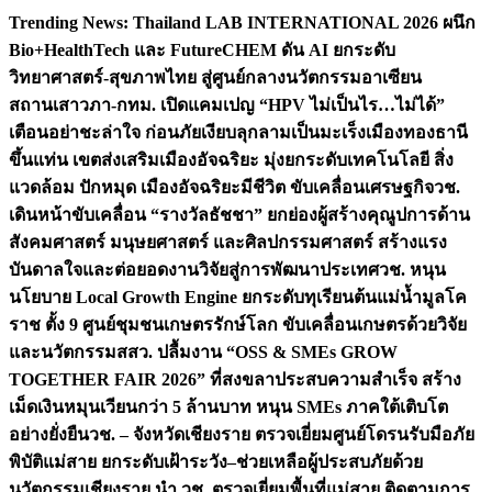
Skip
Trending News:
Thailand LAB INTERNATIONAL 2026 ผนึก
to
Bio+HealthTech และ FutureCHEM ดัน AI ยกระดับ
content
วิทยาศาสตร์-สุขภาพไทย สู่ศูนย์กลางนวัตกรรมอาเซียน
สถานเสาวภา-กทม. เปิดแคมเปญ “HPV ไม่เป็นไร…ไม่ได้”
เตือนอย่าชะล่าใจ ก่อนภัยเงียบลุกลามเป็นมะเร็ง
เมืองทองธานี
ขึ้นแท่น เขตส่งเสริมเมืองอัจฉริยะ มุ่งยกระดับเทคโนโลยี สิ่ง
แวดล้อม ปักหมุด เมืองอัจฉริยะมีชีวิต ขับเคลื่อนเศรษฐกิจ
วช.
เดินหน้าขับเคลื่อน “รางวัลธัชชา” ยกย่องผู้สร้างคุณูปการด้าน
สังคมศาสตร์ มนุษยศาสตร์ และศิลปกรรมศาสตร์ สร้างแรง
บันดาลใจและต่อยอดงานวิจัยสู่การพัฒนาประเทศ
วช. หนุน
นโยบาย Local Growth Engine ยกระดับทุเรียนต้นแม่น้ำมูลโค
ราช ตั้ง 9 ศูนย์ชุมชนเกษตรรักษ์โลก ขับเคลื่อนเกษตรด้วยวิจัย
และนวัตกรรม
สสว. ปลื้มงาน “OSS & SMEs GROW
TOGETHER FAIR 2026” ที่สงขลาประสบความสำเร็จ สร้าง
เม็ดเงินหมุนเวียนกว่า 5 ล้านบาท หนุน SMEs ภาคใต้เติบโต
อย่างยั่งยืน
วช. – จังหวัดเชียงราย ตรวจเยี่ยมศูนย์โดรนรับมือภัย
พิบัติแม่สาย ยกระดับเฝ้าระวัง–ช่วยเหลือผู้ประสบภัยด้วย
นวัตกรรม
เชียงราย นำ วช. ตรวจเยี่ยมพื้นที่แม่สาย ติดตามการ