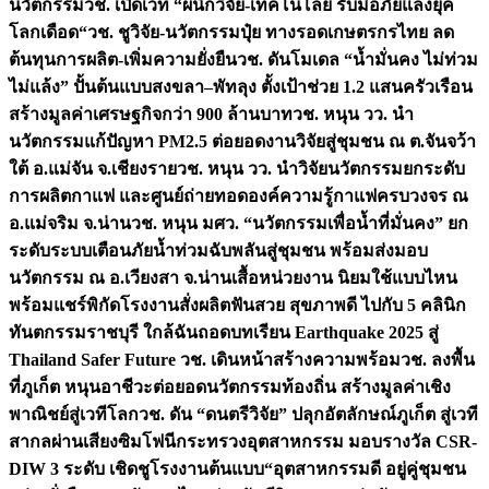
นวัตกรรม
วช. เปิดเวที “ผนึกวิจัย-เทคโนโลยี รับมือภัยแล้งยุค
โลกเดือด“
วช. ชูวิจัย-นวัตกรรมปุ๋ย ทางรอดเกษตรกรไทย ลด
ต้นทุนการผลิต-เพิ่มความยั่งยืน
วช. ดันโมเดล “น้ำมั่นคง ไม่ท่วม
ไม่แล้ง” ปั้นต้นแบบสงขลา–พัทลุง ตั้งเป้าช่วย 1.2 แสนครัวเรือน
สร้างมูลค่าเศรษฐกิจกว่า 900 ล้านบาท
วช. หนุน วว. นำ
นวัตกรรมแก้ปัญหา PM2.5 ต่อยอดงานวิจัยสู่ชุมชน ณ ต.จันจว้า
ใต้ อ.แม่จัน จ.เชียงราย
วช. หนุน วว. นำวิจัยนวัตกรรมยกระดับ
การผลิตกาแฟ และศูนย์ถ่ายทอดองค์ความรู้กาแฟครบวงจร ณ
อ.แม่จริม จ.น่าน
วช. หนุน มศว. “นวัตกรรมเพื่อน้ำที่มั่นคง” ยก
ระดับระบบเตือนภัยน้ำท่วมฉับพลันสู่ชุมชน พร้อมส่งมอบ
นวัตกรรม ณ อ.เวียงสา จ.น่าน
เสื้อหน่วยงาน นิยมใช้แบบไหน
พร้อมแชร์พิกัดโรงงานสั่งผลิต
ฟันสวย สุขภาพดี ไปกับ 5 คลินิก
ทันตกรรมราชบุรี ใกล้ฉัน
ถอดบทเรียน Earthquake 2025 สู่
Thailand Safer Future วช. เดินหน้าสร้างความพร้อม
วช. ลงพื้น
ที่ภูเก็ต หนุนอาชีวะต่อยอดนวัตกรรมท้องถิ่น สร้างมูลค่าเชิง
พาณิชย์สู่เวทีโลก
วช. ดัน “ดนตรีวิจัย” ปลุกอัตลักษณ์ภูเก็ต สู่เวที
สากลผ่านเสียงซิมโฟนี
กระทรวงอุตสาหกรรม มอบรางวัล CSR-
DIW 3 ระดับ เชิดชูโรงงานต้นแบบ“อุตสาหกรรมดี อยู่คู่ชุมชน