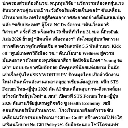
ปกครองส่วนท้องถิ่น
วช. หนุนทุนวิจัย “นวัตกรรมห้องลดฝุ่นแรง
ดันบวกควบคู่ระบบเฝ้าระวังอัจฉริยะด้วยเซ็นเซอร์” ขับเคลื่อน
เป้าหมายประเทศไทยสู่สังคมอากาศสะอาดอย่างยั่งยืน
สสส.ปลุก
พลัง “ขยับประเทศ” สู้โรค NCDs จัดงาน “เดิน-วิ่งสมาธิ
วิสาขะ” ครั้งที่ 25 พร้อมกัน 70 พื้นที่ทั่วไทย 31 พ.ค.นี้
ProPak
Asia 2026 ย้ายสู่ “อิมแพ็ค เมืองทองฯ” ดันไทยสู่ฮับนวัตกรรม
การผลิต-บรรจุภัณฑ์เอเชีย คาดเงินสะพัด 5.5 พันล้าน
อว. Kick
off “ศูนย์เกษตรวิถีเมือง วช.” ดันนโยบาย Wellness สู่ความ
มั่นคงอาหารไทย
กองทุนพัฒนาสื่อฯ จัดปัจฉิมนิเทศ “Young จะ
เล่า” มอบประกาศนียบัตร 60 มัคคุเทศก์น้อยแห่งสยาม ปั้นนัก
เล่าเรื่องรุ่นใหม่
SKYWORTH PV ปักหมุดไทย เปิดสำนักงาน
ใหม่ เดินหน้าพลังงานสะอาดลุยอาเซียนเต็มสูบ
วช. ผนึก STS
Forum ไทย–ญี่ปุ่น 2026 ดัน AI ขับเคลื่อนสุขภาพ–สิ่งแวดล้อม
สร้างนักวิทย์รุ่นใหม่
“อ.เชน” เปิดเวที STS Forum ไทย–ญี่ปุ่น
2026 ดันงานวิจัยสู่เศรษฐกิจจริง ชู Health Economy–เซมิ
คอนดักเตอร์เป็นหัวหอก
วช. –โรงเรียนนายร้อยตำรวจ ขับ
เคลื่อนนวัตกรรมบอร์ดเกม “Gift or Guilt” สร้างความโปร่งใส
เสริมนโยบาย No Gift Policy
วช. จับมือระนอง โชว์โดรนแปร