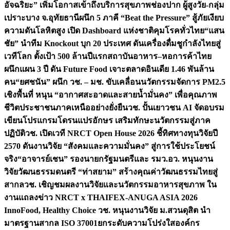
อัจฉริยะ” เพิ่มโอกาสเข้าถึงบริการสุขภาพช่องปาก ผู้สูงวัย-กลุ่ม
เปราะบาง จ.อุทัยธานี
ผนึก 5 ภาคี “Beat the Pressure” สู้ภัยเงียบ
ความดันโลหิตสูง เปิด Dashboard แห่งชาติคุมโรคทั่วไทย
“แสน
ชัย” นำทีม Knockout บุก 20 ประเทศ ดันเครื่องดื่มชูกำลังไทยสู่
เวทีโลก ตั้งเป้า 500 ล้านปีแรก
สถาบันอาหาร–หอการค้าไทย
ผนึกแผน 3 ปี ดัน Future Food เจาะตลาดอินเดีย 1.46 พันล้าน
คน
“ยศชนัน” ผนึก วช. – มช. ขับเคลื่อนนวัตกรรมจัดการ PM2.5
เชิงพื้นที่ หนุน “อากาศสะอาดและสายน้ำมั่นคง” เพื่อคุณภาพ
ชีวิตประชาชนภาคเหนืออย่างยั่งยืน
วช. ปั้นเยาวชน AI จัดอบรม
เขียนโปรแกรมโดรนแปรอักษร เสริมทักษะนวัตกรรมสู่ภาค
ปฏิบัติ
วช. เปิดเวที NRCT Open House 2026 ชี้ทิศทางทุนวิจัยปี
2570 ดันงานวิจัย “สังคมและความมั่นคง” สู่การใช้ประโยชน์
จริง
“อาจารย์เชน” รองนายกรัฐมนตรีและ รมว.อว. หนุนงาน
วิจัยวัฒนธรรมดนตรี “ท่าสยาม” สร้างคุณค่าวัฒนธรรมไทยสู่
สากล
วช. เชิญชมผลงานวิจัยและนวัตกรรมอาหารสุขภาพ ใน
งานแถลงข่าว NRCT x THAIFEX-ANUGA ASIA 2026
InnoFood, Healthy Choice
วช. หนุนงานวิจัย ม.สวนดุสิต นำ
มาตรฐานสากล ISO 37001ยกระดับความโปร่งใสองค์กร