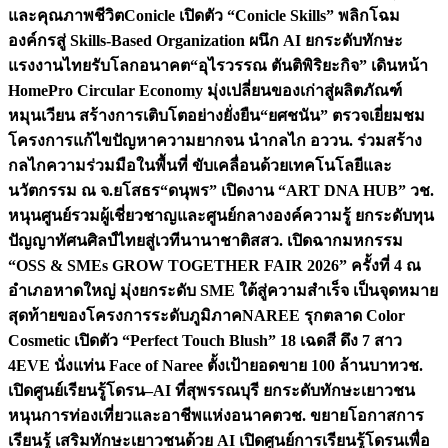
และคุณภาพชีวิต
Conicle เปิดตัว “Conicle Skills” พลิกโฉม
องค์กรสู่ Skills-Based Organization ผนึก AI ยกระดับทักษะ
แรงงานไทยรับโลกอนาคต
“อุไรวรรณ ตันติพิริยะกิจ” เดินหน้า
HomePro Circular Economy มุ่งเปลี่ยนของเก่าสู่ผลิตภัณฑ์
หมุนเวียน สร้างการเติบโตอย่างยั่งยืน
“ยศชนัน” ตรวจเยี่ยมชม
โครงการแก้ไขปัญหาความยากจน นำกลไก อววน. ร่วมสร้าง
กลไกความร่วมมือในพื้นที่ ขับเคลื่อนด้วยเทคโนโลยีและ
นวัตกรรม ณ จ.ยโสธร
“ดนุพร” เปิดงาน “ART DNA HUB” วช.
หนุนศูนย์รวมผู้เชี่ยวชาญและศูนย์กลางองค์ความรู้ ยกระดับทุน
ปัญญาทัศนศิลป์ไทยสู่เวทีนานาชาติ
สสว. เปิดฉากมหกรรม
“OSS & SMEs GROW TOGETHER FAIR 2026” ครั้งที่ 4 ณ
อำเภอหาดใหญ่ มุ่งยกระดับ SME ใต้สู่ความสำเร็จ เป็นจุดหมาย
สุดท้ายของโครงการระดับภูมิภาค
NAREE รุกตลาด Color
Cosmetic เปิดตัว “Perfect Touch Blush” 18 เฉดสี ดึง 7 สาว
4EVE นั่งแท่น Face of Naree ตั้งเป้ายอดขาย 100 ล้านบาท
วช.
เปิดศูนย์เรียนรู้โดรน–AI ที่สุพรรณบุรี ยกระดับทักษะเยาวชน
หนุนการท่องเที่ยวและอาชีพแห่งอนาคต
วช. ขยายโอกาสการ
เรียนรู้ เสริมทักษะเยาวชนด้วย AI เปิดศูนย์การเรียนรู้โดรนเพื่อ