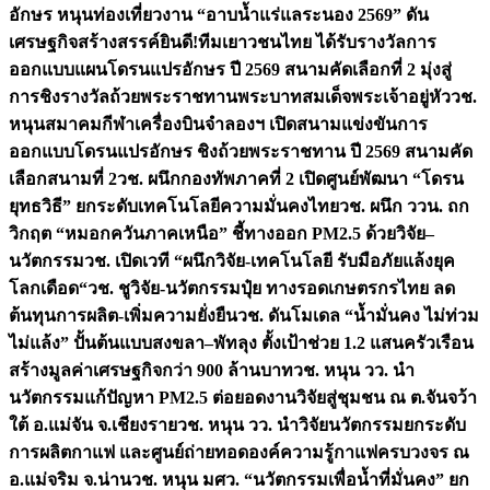
อักษร หนุนท่องเที่ยวงาน “อาบน้ำแร่แลระนอง 2569” ดัน
เศรษฐกิจสร้างสรรค์
ยินดี!ทีมเยาวชนไทย ได้รับรางวัลการ
ออกแบบแผนโดรนแปรอักษร ปี 2569 สนามคัดเลือกที่ 2 มุ่งสู่
การชิงรางวัลถ้วยพระราชทานพระบาทสมเด็จพระเจ้าอยู่หัว
วช.
หนุนสมาคมกีฬาเครื่องบินจำลองฯ เปิดสนามแข่งขันการ
ออกแบบโดรนแปรอักษร ชิงถ้วยพระราชทาน ปี 2569 สนามคัด
เลือกสนามที่ 2
วช. ผนึกกองทัพภาคที่ 2 เปิดศูนย์พัฒนา “โดรน
ยุทธวิธี” ยกระดับเทคโนโลยีความมั่นคงไทย
วช. ผนึก ววน. ถก
วิกฤต “หมอกควันภาคเหนือ” ชี้ทางออก PM2.5 ด้วยวิจัย–
นวัตกรรม
วช. เปิดเวที “ผนึกวิจัย-เทคโนโลยี รับมือภัยแล้งยุค
โลกเดือด“
วช. ชูวิจัย-นวัตกรรมปุ๋ย ทางรอดเกษตรกรไทย ลด
ต้นทุนการผลิต-เพิ่มความยั่งยืน
วช. ดันโมเดล “น้ำมั่นคง ไม่ท่วม
ไม่แล้ง” ปั้นต้นแบบสงขลา–พัทลุง ตั้งเป้าช่วย 1.2 แสนครัวเรือน
สร้างมูลค่าเศรษฐกิจกว่า 900 ล้านบาท
วช. หนุน วว. นำ
นวัตกรรมแก้ปัญหา PM2.5 ต่อยอดงานวิจัยสู่ชุมชน ณ ต.จันจว้า
ใต้ อ.แม่จัน จ.เชียงราย
วช. หนุน วว. นำวิจัยนวัตกรรมยกระดับ
การผลิตกาแฟ และศูนย์ถ่ายทอดองค์ความรู้กาแฟครบวงจร ณ
อ.แม่จริม จ.น่าน
วช. หนุน มศว. “นวัตกรรมเพื่อน้ำที่มั่นคง” ยก