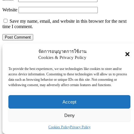
Website
Save my name, email, and website in this browser for the next
time I comment.
Search
จัดการอนุญาตการใช้งาน
Search
Cookies & Privacy Policy
Explore Topics
To provide the best experiences, we use technologies like cookies to store and/or
access device information. Consenting to these technologies will allow us to process
Thaiworldtoday
data such as browsing behavior or unique IDs on this site. Not consenting or
Uncategorized
withdrawing consent, may adversely affect certain features and functions.
การศึกษา
ธุรกิจ/ประกัน/การเงิน
Accept
บันเทิง/กีฬา
ภาครัฐ/ราชการ
Deny
ยานยนต์
อสังหา
Cookies Policy
Privacy Policy