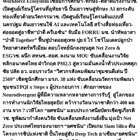
Workforce Ecosystem เชื่อมการศึกษา–ทักษะ–ตลาดแรงงาน
วช.
เปิดศูนย์เรียนรู้โดรนที่อุทัยธานี ปั้นเยาวชนสู่ทักษะ AI ยกระดับ
ท่องเที่ยวด้วยนวัตกรรม
วช. เปิดศูนย์เรียนรู้โดรนต้นแบบที่
นครปฐม ดันเยาวชนใช้ AI และเทคโนโลยี สร้างสื่อท่องเที่ยว-
ต่อยอดสู่อาชีพ
“ป่าดี ครีเอชัน” จับมือ FORRU มช. นำทัพอาสา
“ป่าดี Together” ฟื้นฟูป่าดอยสุเทพ-ปุย 8 ไร่ โชว์โมเดลปลูกป่า
วิทยาศาสตร์พรีเมียม ตอบโจทย์นักลงทุนยุค Net Zero &
ESG
วช. ผนึก สทนช.-สอศ. ลงนาม MOU ขับเคลื่อนงานวิจัย
พลิกอนาคตไทย ฝ่าวิกฤต PM2.5 สู่ความมั่นคงน้ำทั่วประเทศ
ศุภ
ชัย ปลัด อว. มอบรางวัล “วิศวกรสังคมพัฒนาชุมชนดีเด่น ปี
2569” เชิดชูนักศึกษา มรภ. 38 แห่ง ขับเคลื่อนนวัตกรรมพัฒนา
ชุมชน
TPQI x Steps x ผู้ประกอบการ : ศักยภาพของ
Neurodivergent ผู้ที่มีความหลากหลายทางการรับรู้ สู่โลกของ
การทำงาน
นักวิจัยไทยสุดปัง! คว้ารางวัลนานาชาติกว่า 400 ผล
งาน จาก 7 เวทีโลก “ยศชนัน” มอบประกาศนียบัตรเชิดชูเกียรติ
วช. ชูพัฒนากำลังคนวิจัย ขับเคลื่อนพลังงานยั่งยืน มุ่งเป้า Net
Zero ประเทศไทย
รองนายกฯ “ยศชนัน” เปิดเกม Siam Silica ดัน
โครงการชิปแห่งชาติ ปั้นไทยสู่ฮับ Deep Tech อาเซียน
“ยศชนัน”