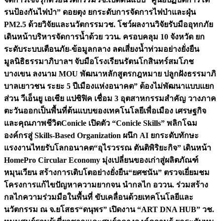
รนป้องกันไฟป่า” ดอยตุง ยกระดับการจัดการไฟป่าและฝุ่น
PM2.5 ด้วยวิจัยและนวัตกรรม
วช. โชว์ผลงานวิจัยรับมืออุทกภัย
เดินหน้าบริหารจัดการน้ำด้วย ววน. ครอบคลุม 10 จังหวัด ยก
ระดับระบบเตือนภัย-ข้อมูลกลาง ลดเสี่ยงน้ำท่วมอย่างยั่งยืน
มูลนิธิธรรมาภิบาลฯ จับมือโรงเรียนรัตนโกสินทร์สมโภช
บางเขน ลงนาม MOU พัฒนาหลักสูตรกฎหมาย ปลูกฝังธรรมาภิ
บาลเยาวชน ระยะ 5 ปี
เมืองแห่งอนาคต” ต้องไม่พัฒนาแบบแยก
ส่วน วีเอ็นยู เอเชีย แปซิฟิค เชื่อม 3 อุตสาหกรรมสำคัญ วางภาค
ตะวันออกเป็นพื้นที่ต้นแบบของเทคโนโลยีเพื่อเมือง เศรษฐกิจ
และคุณภาพชีวิต
Conicle เปิดตัว “Conicle Skills” พลิกโฉม
องค์กรสู่ Skills-Based Organization ผนึก AI ยกระดับทักษะ
แรงงานไทยรับโลกอนาคต
“อุไรวรรณ ตันติพิริยะกิจ” เดินหน้า
HomePro Circular Economy มุ่งเปลี่ยนของเก่าสู่ผลิตภัณฑ์
หมุนเวียน สร้างการเติบโตอย่างยั่งยืน
“ยศชนัน” ตรวจเยี่ยมชม
โครงการแก้ไขปัญหาความยากจน นำกลไก อววน. ร่วมสร้าง
กลไกความร่วมมือในพื้นที่ ขับเคลื่อนด้วยเทคโนโลยีและ
นวัตกรรม ณ จ.ยโสธร
“ดนุพร” เปิดงาน “ART DNA HUB” วช.