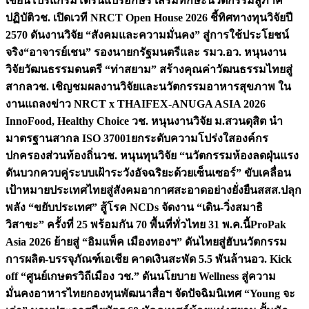
เขียนโปรแกรมโดรนแปรอักษร เสริมทักษะนวัตกรรมสู่ภาค
ปฏิบัติ
วช. เปิดเวที NRCT Open House 2026 ชี้ทิศทางทุนวิจัยปี
2570 ดันงานวิจัย “สังคมและความมั่นคง” สู่การใช้ประโยชน์
จริง
“อาจารย์เชน” รองนายกรัฐมนตรีและ รมว.อว. หนุนงาน
วิจัยวัฒนธรรมดนตรี “ท่าสยาม” สร้างคุณค่าวัฒนธรรมไทยสู่
สากล
วช. เชิญชมผลงานวิจัยและนวัตกรรมอาหารสุขภาพ ใน
งานแถลงข่าว NRCT x THAIFEX-ANUGA ASIA 2026
InnoFood, Healthy Choice
วช. หนุนงานวิจัย ม.สวนดุสิต นำ
มาตรฐานสากล ISO 37001ยกระดับความโปร่งใสองค์กร
ปกครองส่วนท้องถิ่น
วช. หนุนทุนวิจัย “นวัตกรรมห้องลดฝุ่นแรง
ดันบวกควบคู่ระบบเฝ้าระวังอัจฉริยะด้วยเซ็นเซอร์” ขับเคลื่อน
เป้าหมายประเทศไทยสู่สังคมอากาศสะอาดอย่างยั่งยืน
สสส.ปลุก
พลัง “ขยับประเทศ” สู้โรค NCDs จัดงาน “เดิน-วิ่งสมาธิ
วิสาขะ” ครั้งที่ 25 พร้อมกัน 70 พื้นที่ทั่วไทย 31 พ.ค.นี้
ProPak
Asia 2026 ย้ายสู่ “อิมแพ็ค เมืองทองฯ” ดันไทยสู่ฮับนวัตกรรม
การผลิต-บรรจุภัณฑ์เอเชีย คาดเงินสะพัด 5.5 พันล้าน
อว. Kick
off “ศูนย์เกษตรวิถีเมือง วช.” ดันนโยบาย Wellness สู่ความ
มั่นคงอาหารไทย
กองทุนพัฒนาสื่อฯ จัดปัจฉิมนิเทศ “Young จะ