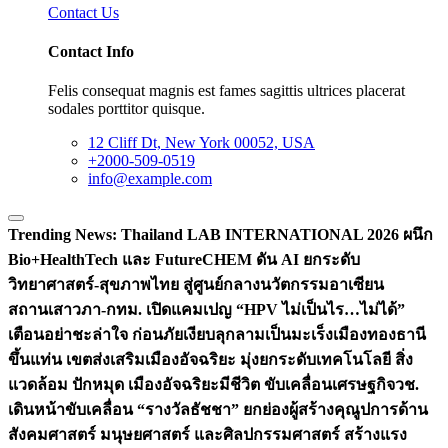
Contact Us
Contact Info
Felis consequat magnis est fames sagittis ultrices placerat
sodales porttitor quisque.
12 Cliff Dt, New York 00052, USA
+2000-509-0519
info@example.com
Trending News:
Thailand LAB INTERNATIONAL 2026 ผนึก
Bio+HealthTech และ FutureCHEM ดัน AI ยกระดับ
วิทยาศาสตร์-สุขภาพไทย สู่ศูนย์กลางนวัตกรรมอาเซียน
สถานเสาวภา-กทม. เปิดแคมเปญ “HPV ไม่เป็นไร…ไม่ได้”
เตือนอย่าชะล่าใจ ก่อนภัยเงียบลุกลามเป็นมะเร็ง
เมืองทองธานี
ขึ้นแท่น เขตส่งเสริมเมืองอัจฉริยะ มุ่งยกระดับเทคโนโลยี สิ่ง
แวดล้อม ปักหมุด เมืองอัจฉริยะมีชีวิต ขับเคลื่อนเศรษฐกิจ
วช.
เดินหน้าขับเคลื่อน “รางวัลธัชชา” ยกย่องผู้สร้างคุณูปการด้าน
สังคมศาสตร์ มนุษยศาสตร์ และศิลปกรรมศาสตร์ สร้างแรง