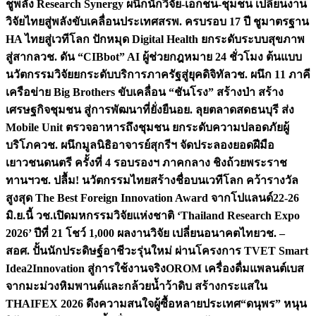
ชูพลัง Research Synergy ผนึกนักวิจัย-เอกชน-ชุมชน เปลี่ยนงาน
วิจัยไทยสู่พลังขับเคลื่อนประเทศ
สรพ. ครบรอบ 17 ปี ชูมาตรฐาน
HA ไทยสู่เวทีโลก ปักหมุด Digital Health ยกระดับระบบสุขภาพ
สู่สากล
วช. ดัน “CIBbot” AI ผู้ช่วยกฎหมาย 24 ชั่วโมง ต้นแบบ
นวัตกรรมวิจัยยกระดับบริการภาครัฐสู่ยุคดิจิทัล
วช. ผนึก 11 ภาคี
เครือข่าย Big Brothers ขับเคลื่อน “ชันโรง” สร้างป่า สร้าง
เศรษฐกิจชุมชน สู่การพัฒนาที่ยั่งยืน
อย. ลุยตลาดสดธนบุรี ส่ง
Mobile Unit ตรวจอาหารถึงชุมชน ยกระดับความปลอดภัยผู้
บริโภค
วช. ผนึกมูลนิธิอาจารย์สุกรีฯ จัดประลองยอดฝีมือ
เยาวชนดนตรี ครั้งที่ 4 รอบรองฯ ภาคกลาง ชิงถ้วยพระราช
ทานฯ
วช. ปลื้ม! นวัตกรรมไทยสร้างชื่อบนเวทีโลก คว้ารางวัล
สูงสุด The Best Foreign Innovation Award จากโปแลนด์
22-26
มิ.ย.นี้ วช.เปิดมหกรรมวิจัยแห่งชาติ ‘Thailand Research Expo
2026’ ปีที่ 21 โชว์ 1,000 ผลงานวิจัย เปลี่ยนอนาคตไทย
วช. –
สอศ. ปั้นนักประดิษฐ์อาชีวะรุ่นใหม่ ผ่านโครงการ TVET Smart
Idea2Innovation สู่การใช้งานจริง
OROM เครื่องดื่มแพลนต์เบส
จากมะม่วงหิมพานต์และกล้วยน้ำว้าดิบ สร้างกระแสใน
THAIFEX 2026 ดึงความสนใจผู้ซื้อหลายประเทศ
“ดนุพร” หนุน