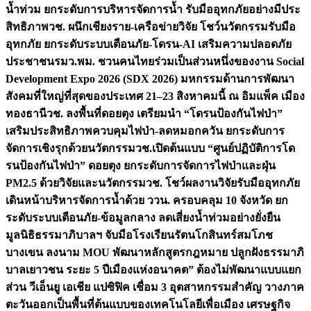
น้ำท่วม ยกระดับการบริหารจัดการน้ำ รับมืออุทกภัยอย่างมีประ
สิทธิภาพ
วช. ผนึกเชียงราย-เครือข่ายวิจัย โชว์นวัตกรรมรับมือ
อุทกภัย ยกระดับระบบเตือนภัย-โดรน-AI เสริมความปลอดภัย
ประชาชน
รมว.พม. ชวนคนไทยร่วมเป็นส่วนหนึ่งของงาน Social
Development Expo 2026 (SDX 2026) มหกรรมด้านการพัฒนา
สังคมที่ใหญ่ที่สุดของประเทศ 21–23 สิงหาคมนี้ ณ อิมแพ็ค เมือง
ทองธานี
วช. ลงพื้นที่ดอยตุง เตรียมนำ “โดรนป้องกันไฟป่า”
เสริมประสิทธิภาพควบคุมไฟป่า-ลดหมอกควัน ยกระดับการ
จัดการเชิงรุกด้วยนวัตกรรม
วช.เปิดต้นแบบ “ศูนย์ปฏิบัติการโด
รนป้องกันไฟป่า” ดอยตุง ยกระดับการจัดการไฟป่าและฝุ่น
PM2.5 ด้วยวิจัยและนวัตกรรม
วช. โชว์ผลงานวิจัยรับมืออุทกภัย
เดินหน้าบริหารจัดการน้ำด้วย ววน. ครอบคลุม 10 จังหวัด ยก
ระดับระบบเตือนภัย-ข้อมูลกลาง ลดเสี่ยงน้ำท่วมอย่างยั่งยืน
มูลนิธิธรรมาภิบาลฯ จับมือโรงเรียนรัตนโกสินทร์สมโภช
บางเขน ลงนาม MOU พัฒนาหลักสูตรกฎหมาย ปลูกฝังธรรมาภิ
บาลเยาวชน ระยะ 5 ปี
เมืองแห่งอนาคต” ต้องไม่พัฒนาแบบแยก
ส่วน วีเอ็นยู เอเชีย แปซิฟิค เชื่อม 3 อุตสาหกรรมสำคัญ วางภาค
ตะวันออกเป็นพื้นที่ต้นแบบของเทคโนโลยีเพื่อเมือง เศรษฐกิจ