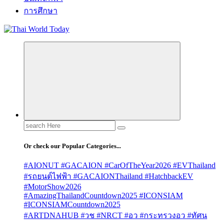
การศึกษา
Search
for:
Or check our Popular Categories...
#AIONUT #GACAION #CarOfTheYear2026 #EVThailand
#รถยนต์ไฟฟ้า #GACAIONThailand #HatchbackEV
#MotorShow2026
#AmazingThailandCountdown2025 #ICONSIAM
#ICONSIAMCountdown2025
#ARTDNAHUB #วช #NRCT #อว #กระทรวงอว #ทัศน