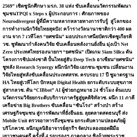
2569” เชิดชูนักศึกษา มรภ. 38 แห่ง ขับเคลื่อนนวัตกรรมพัฒนา
ชุมชน
TPQI x Steps x ผู้ประกอบการ : ศักยภาพของ
Neurodivergent ผู้ที่มีความหลากหลายทางการรับรู้ สู่โลกของ
การทำงาน
นักวิจัยไทยสุดปัง! คว้ารางวัลนานาชาติกว่า 400 ผล
งาน จาก 7 เวทีโลก “ยศชนัน” มอบประกาศนียบัตรเชิดชูเกียรติ
วช. ชูพัฒนากำลังคนวิจัย ขับเคลื่อนพลังงานยั่งยืน มุ่งเป้า Net
Zero ประเทศไทย
รองนายกฯ “ยศชนัน” เปิดเกม Siam Silica ดัน
โครงการชิปแห่งชาติ ปั้นไทยสู่ฮับ Deep Tech อาเซียน
“ยศชนัน”
ชูพลัง Research Synergy ผนึกนักวิจัย-เอกชน-ชุมชน เปลี่ยนงาน
วิจัยไทยสู่พลังขับเคลื่อนประเทศ
สรพ. ครบรอบ 17 ปี ชูมาตรฐาน
HA ไทยสู่เวทีโลก ปักหมุด Digital Health ยกระดับระบบสุขภาพ
สู่สากล
วช. ดัน “CIBbot” AI ผู้ช่วยกฎหมาย 24 ชั่วโมง ต้นแบบ
นวัตกรรมวิจัยยกระดับบริการภาครัฐสู่ยุคดิจิทัล
วช. ผนึก 11 ภาคี
เครือข่าย Big Brothers ขับเคลื่อน “ชันโรง” สร้างป่า สร้าง
เศรษฐกิจชุมชน สู่การพัฒนาที่ยั่งยืน
อย. ลุยตลาดสดธนบุรี ส่ง
Mobile Unit ตรวจอาหารถึงชุมชน ยกระดับความปลอดภัยผู้
บริโภค
วช. ผนึกมูลนิธิอาจารย์สุกรีฯ จัดประลองยอดฝีมือ
เยาวชนดนตรี ครั้งที่ 4 รอบรองฯ ภาคกลาง ชิงถ้วยพระราช