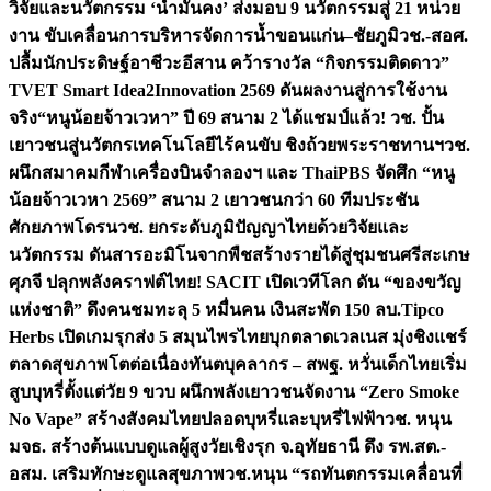
วิจัยและนวัตกรรม ‘น้ำมั่นคง’ ส่งมอบ 9 นวัตกรรมสู่ 21 หน่วย
งาน ขับเคลื่อนการบริหารจัดการน้ำขอนแก่น–ชัยภูมิ
วช.-สอศ.
ปลื้มนักประดิษฐ์อาชีวะอีสาน คว้ารางวัล “กิจกรรมติดดาว”
TVET Smart Idea2Innovation 2569 ดันผลงานสู่การใช้งาน
จริง
“หนูน้อยจ้าวเวหา” ปี 69 สนาม 2 ได้แชมป์แล้ว! วช. ปั้น
เยาวชนสู่นวัตกรเทคโนโลยีไร้คนขับ ชิงถ้วยพระราชทานฯ
วช.
ผนึกสมาคมกีฬาเครื่องบินจำลองฯ และ ThaiPBS จัดศึก “หนู
น้อยจ้าวเวหา 2569” สนาม 2 เยาวชนกว่า 60 ทีมประชัน
ศักยภาพโดรน
วช. ยกระดับภูมิปัญญาไทยด้วยวิจัยและ
นวัตกรรม ดันสารอะมิโนจากพืชสร้างรายได้สู่ชุมชนศรีสะเกษ
ศุภจี ปลุกพลังคราฟต์ไทย! SACIT เปิดเวทีโลก ดัน “ของขวัญ
แห่งชาติ” ดึงคนชมทะลุ 5 หมื่นคน เงินสะพัด 150 ลบ.
Tipco
Herbs เปิดเกมรุกส่ง 5 สมุนไพรไทยบุกตลาดเวลเนส มุ่งชิงแชร์
ตลาดสุขภาพโตต่อเนื่อง
ทันตบุคลากร – สพฐ. หวั่นเด็กไทยเริ่ม
สูบบุหรี่ตั้งแต่วัย 9 ขวบ ผนึกพลังเยาวชนจัดงาน “Zero Smoke
No Vape” สร้างสังคมไทยปลอดบุหรี่และบุหรี่ไฟฟ้า
วช. หนุน
มจธ. สร้างต้นแบบดูแลผู้สูงวัยเชิงรุก จ.อุทัยธานี ดึง รพ.สต.-
อสม. เสริมทักษะดูแลสุขภาพ
วช.หนุน “รถทันตกรรมเคลื่อนที่