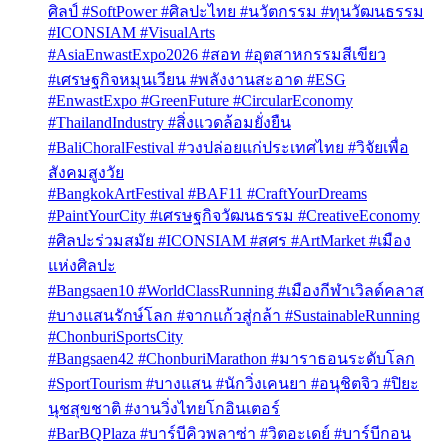
ศิลป์ #SoftPower #ศิลปะไทย #นวัตกรรม #ทุนวัฒนธรรม
#ICONSIAM #VisualArts
#AsiaEnwastExpo2026 #สอท #อุตสาหกรรมสีเขียว
#เศรษฐกิจหมุนเวียน #พลังงานสะอาด #ESG
#EnwastExpo #GreenFuture #CircularEconomy
#ThailandIndustry #สิ่งแวดล้อมยั่งยืน
#BaliChoralFestival #วงปล่อยแก่ประเทศไทย #วิจัยเพื่อ
สังคมสูงวัย
#BangkokArtFestival #BAF11 #CraftYourDreams
#PaintYourCity #เศรษฐกิจวัฒนธรรม #CreativeEconomy
#ศิลปะร่วมสมัย #ICONSIAM #สศร #ArtMarket #เมือง
แห่งศิลปะ
#Bangsaen10 #WorldClassRunning #เมืองกีฬาเวิลด์คลาส
#บางแสนรักษ์โลก #จากแก้วสู่กล้า #SustainableRunning
#ChonburiSportsCity
#Bangsaen42 #ChonburiMarathon #มาราธอนระดับโลก
#SportTourism #บางแสน #นักวิ่งเคนยา #อนุชิตจิว #ปิยะ
นุชสุขชาติ #งานวิ่งไทยโกอินเตอร์
#BarBQPlaza #บาร์บีคิวพลาซ่า #วิตอะเดย์ #บาร์บีกอน