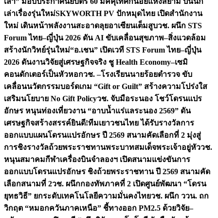
เล่า” มอบประกาศนียบัตร 60 มัคคุเทศก์น้อยแห่งสยาม ปั้นนัก
เล่าเรื่องรุ่นใหม่
SKYWORTH PV ปักหมุดไทย เปิดสำนักงาน
ใหม่ เดินหน้าพลังงานสะอาดลุยอาเซียนเต็มสูบ
วช. ผนึก STS
Forum ไทย–ญี่ปุ่น 2026 ดัน AI ขับเคลื่อนสุขภาพ–สิ่งแวดล้อม
สร้างนักวิทย์รุ่นใหม่
“อ.เชน” เปิดเวที STS Forum ไทย–ญี่ปุ่น
2026 ดันงานวิจัยสู่เศรษฐกิจจริง ชู Health Economy–เซมิ
คอนดักเตอร์เป็นหัวหอก
วช. –โรงเรียนนายร้อยตำรวจ ขับ
เคลื่อนนวัตกรรมบอร์ดเกม “Gift or Guilt” สร้างความโปร่งใส
เสริมนโยบาย No Gift Policy
วช. จับมือระนอง โชว์โดรนแปร
อักษร หนุนท่องเที่ยวงาน “อาบน้ำแร่แลระนอง 2569” ดัน
เศรษฐกิจสร้างสรรค์
ยินดี!ทีมเยาวชนไทย ได้รับรางวัลการ
ออกแบบแผนโดรนแปรอักษร ปี 2569 สนามคัดเลือกที่ 2 มุ่งสู่
การชิงรางวัลถ้วยพระราชทานพระบาทสมเด็จพระเจ้าอยู่หัว
วช.
หนุนสมาคมกีฬาเครื่องบินจำลองฯ เปิดสนามแข่งขันการ
ออกแบบโดรนแปรอักษร ชิงถ้วยพระราชทาน ปี 2569 สนามคัด
เลือกสนามที่ 2
วช. ผนึกกองทัพภาคที่ 2 เปิดศูนย์พัฒนา “โดรน
ยุทธวิธี” ยกระดับเทคโนโลยีความมั่นคงไทย
วช. ผนึก ววน. ถก
วิกฤต “หมอกควันภาคเหนือ” ชี้ทางออก PM2.5 ด้วยวิจัย–