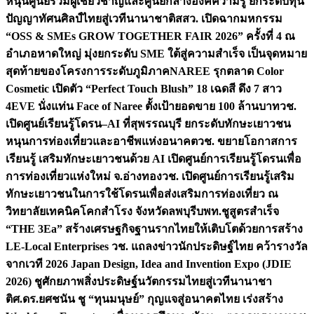
หนุนศูนย์รวมผู้เชี่ยวชาญและศูนย์กลางองค์ความรู้ ยกระดับทุน
ปัญญาทัศนศิลป์ไทยสู่เวทีนานาชาติ
สสว. เปิดฉากมหกรรม
“OSS & SMEs GROW TOGETHER FAIR 2026” ครั้งที่ 4 ณ
อำเภอหาดใหญ่ มุ่งยกระดับ SME ใต้สู่ความสำเร็จ เป็นจุดหมาย
สุดท้ายของโครงการระดับภูมิภาค
NAREE รุกตลาด Color
Cosmetic เปิดตัว “Perfect Touch Blush” 18 เฉดสี ดึง 7 สาว
4EVE นั่งแท่น Face of Naree ตั้งเป้ายอดขาย 100 ล้านบาท
วช.
เปิดศูนย์เรียนรู้โดรน–AI ที่สุพรรณบุรี ยกระดับทักษะเยาวชน
หนุนการท่องเที่ยวและอาชีพแห่งอนาคต
วช. ขยายโอกาสการ
เรียนรู้ เสริมทักษะเยาวชนด้วย AI เปิดศูนย์การเรียนรู้โดรนเพื่อ
การท่องเที่ยวแห่งใหม่ จ.อ่างทอง
วช. เปิดศูนย์การเรียนรู้เสริม
ทักษะเยาวชนในการใช้โดรนเพื่อส่งเสริมการท่องเที่ยว ณ
วิทยาลัยเทคนิคโคกสำโรง จังหวัดลพบุรี
บพท.ชูสูตรสำเร็จ
“THE 3Ea” สร้างเศรษฐกิจฐานรากไทยให้เติบโตด้วยการสร้าง
LE-Local Enterprises
วช. แถลงข่าวนักประดิษฐ์ไทย คว้ารางวัล
จากเวที 2026 Japan Design, Idea and Invention Expo (JDIE
2026) ชูศักยภาพสิ่งประดิษฐ์นวัตกรรมไทยสู่เวทีนานาชา
ติ
ศ.ดร.ยศชนัน ชู “ทุนมนุษย์” กุญแจสู่อนาคตไทย เร่งสร้าง