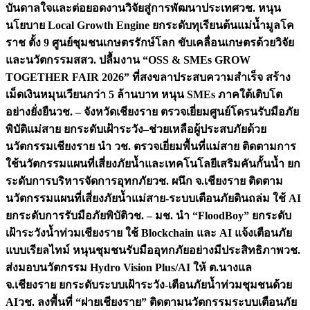
บันดาลใจและต่อยอดงานวิจัยสู่การพัฒนาประเทศ
วช. หนุน
นโยบาย Local Growth Engine ยกระดับทุเรียนต้นแม่น้ำมูลโค
ราช ตั้ง 9 ศูนย์ชุมชนเกษตรรักษ์โลก ขับเคลื่อนเกษตรด้วยวิจัย
และนวัตกรรม
สสว. ปลื้มงาน “OSS & SMEs GROW
TOGETHER FAIR 2026” ที่สงขลาประสบความสำเร็จ สร้าง
เม็ดเงินหมุนเวียนกว่า 5 ล้านบาท หนุน SMEs ภาคใต้เติบโต
อย่างยั่งยืน
วช. – จังหวัดเชียงราย ตรวจเยี่ยมศูนย์โดรนรับมือภัย
พิบัติแม่สาย ยกระดับเฝ้าระวัง–ช่วยเหลือผู้ประสบภัยด้วย
นวัตกรรม
เชียงราย นำ วช. ตรวจเยี่ยมพื้นที่แม่สาย ติดตามการ
ใช้นวัตกรรมแผนที่เสี่ยงภัยน้ำและเทคโนโลยีเสริมคันกั้นน้ำ ยก
ระดับการบริหารจัดการอุทกภัย
วช. ผนึก จ.เชียงราย ติดตาม
นวัตกรรมแผนที่เสี่ยงภัยน้ำแม่สาย-ระบบเตือนภัยดินถล่ม ใช้ AI
ยกระดับการรับมือภัยพิบัติ
วช. – มช. นำ “FloodBoy” ยกระดับ
เฝ้าระวังน้ำท่วมเชียงราย ใช้ Blockchain และ AI แจ้งเตือนภัย
แบบเรียลไทม์ หนุนชุมชนรับมืออุทกภัยอย่างมีประสิทธิภาพ
วช.
ส่งมอบนวัตกรรม Hydro Vision Plus/AI ให้ ต.นางแล
จ.เชียงราย ยกระดับระบบเฝ้าระวัง-เตือนภัยน้ำท่วมชุมชนด้วย
AI
วช. ลงพื้นที่ “ฝายเชียงราย” ติดตามนวัตกรรมระบบเตือนภัย