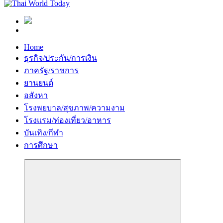
Home
ธุรกิจ/ประกัน/การเงิน
ภาครัฐ/ราชการ
ยานยนต์
อสังหา
โรงพยบาล/สุขภาพ/ความงาม
โรงแรม/ท่องเที่ยว/อาหาร
บันเทิง/กีฬา
การศึกษา