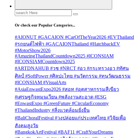
Search
for:
Or check our Popular Categories...
#AIONUT #GACAION #CarOfTheYear2026 #EVThailand
#รถยนต์ไฟฟ้า #GACAIONThailand #HatchbackEV
#MotorShow2026
#AmazingThailandCountdown2025 #ICONSIAM
#ICONSIAMCountdown2025
#ARTDNAHUB #วช #NRCT #อว #กระทรวงอว #ทัศน
ศิลป์ #SoftPower #ศิลปะไทย #นวัตกรรม #ทุนวัฒนธรรม
#ICONSIAM #VisualArts
#AsiaEnwastExpo2026 #สอท #อุตสาหกรรมสีเขียว
#เศรษฐกิจหมุนเวียน #พลังงานสะอาด #ESG
#EnwastExpo #GreenFuture #CircularEconomy
#ThailandIndustry #สิ่งแวดล้อมยั่งยืน
#BaliChoralFestival #วงปล่อยแก่ประเทศไทย #วิจัยเพื่อ
สังคมสูงวัย
#BangkokArtFestival #BAF11 #CraftYourDreams