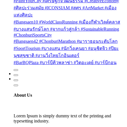
#PaintYourCity #เศรษฐกิจวัฒนธรรม #CreativeEconomy
#ศิลปะร่วมสมัย #ICONSIAM #สศร #ArtMarket #เมือง
แห่งศิลปะ
#Bangsaen10 #WorldClassRunning #เมืองกีฬาเวิลด์คลาส
#บางแสนรักษ์โลก #จากแก้วสู่กล้า #SustainableRunning
#ChonburiSportsCity
#Bangsaen42 #ChonburiMarathon #มาราธอนระดับโลก
#SportTourism #บางแสน #นักวิ่งเคนยา #อนุชิตจิว #ปิยะ
นุชสุขชาติ #งานวิ่งไทยโกอินเตอร์
#BarBQPlaza #บาร์บีคิวพลาซ่า #วิตอะเดย์ #บาร์บีกอน
About Us
Lorem Ipsum is simply dummy text of the printing and
typesetting industry.