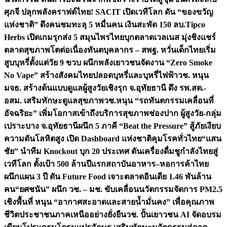
ศุภจี ปลุกพลังคราฟต์ไทย! SACIT เปิดเวทีโลก ดัน “ของขวัญ
แห่งชาติ” ดึงคนชมทะลุ 5 หมื่นคน เงินสะพัด 150 ลบ.
Tipco
Herbs เปิดเกมรุกส่ง 5 สมุนไพรไทยบุกตลาดเวลเนส มุ่งชิงแชร์
ตลาดสุขภาพโตต่อเนื่อง
ทันตบุคลากร – สพฐ. หวั่นเด็กไทยเริ่ม
สูบบุหรี่ตั้งแต่วัย 9 ขวบ ผนึกพลังเยาวชนจัดงาน “Zero Smoke
No Vape” สร้างสังคมไทยปลอดบุหรี่และบุหรี่ไฟฟ้า
วช. หนุน
มจธ. สร้างต้นแบบดูแลผู้สูงวัยเชิงรุก จ.อุทัยธานี ดึง รพ.สต.-
อสม. เสริมทักษะดูแลสุขภาพ
วช.หนุน “รถทันตกรรมเคลื่อนที่
อัจฉริยะ” เพิ่มโอกาสเข้าถึงบริการสุขภาพช่องปาก ผู้สูงวัย-กลุ่ม
เปราะบาง จ.อุทัยธานี
ผนึก 5 ภาคี “Beat the Pressure” สู้ภัยเงียบ
ความดันโลหิตสูง เปิด Dashboard แห่งชาติคุมโรคทั่วไทย
“แสน
ชัย” นำทีม Knockout บุก 20 ประเทศ ดันเครื่องดื่มชูกำลังไทยสู่
เวทีโลก ตั้งเป้า 500 ล้านปีแรก
สถาบันอาหาร–หอการค้าไทย
ผนึกแผน 3 ปี ดัน Future Food เจาะตลาดอินเดีย 1.46 พันล้าน
คน
“ยศชนัน” ผนึก วช. – มช. ขับเคลื่อนนวัตกรรมจัดการ PM2.5
เชิงพื้นที่ หนุน “อากาศสะอาดและสายน้ำมั่นคง” เพื่อคุณภาพ
ชีวิตประชาชนภาคเหนืออย่างยั่งยืน
วช. ปั้นเยาวชน AI จัดอบรม