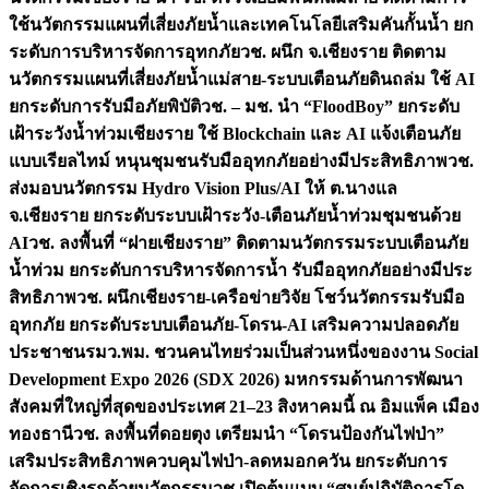
ใช้นวัตกรรมแผนที่เสี่ยงภัยน้ำและเทคโนโลยีเสริมคันกั้นน้ำ ยก
ระดับการบริหารจัดการอุทกภัย
วช. ผนึก จ.เชียงราย ติดตาม
นวัตกรรมแผนที่เสี่ยงภัยน้ำแม่สาย-ระบบเตือนภัยดินถล่ม ใช้ AI
ยกระดับการรับมือภัยพิบัติ
วช. – มช. นำ “FloodBoy” ยกระดับ
เฝ้าระวังน้ำท่วมเชียงราย ใช้ Blockchain และ AI แจ้งเตือนภัย
แบบเรียลไทม์ หนุนชุมชนรับมืออุทกภัยอย่างมีประสิทธิภาพ
วช.
ส่งมอบนวัตกรรม Hydro Vision Plus/AI ให้ ต.นางแล
จ.เชียงราย ยกระดับระบบเฝ้าระวัง-เตือนภัยน้ำท่วมชุมชนด้วย
AI
วช. ลงพื้นที่ “ฝายเชียงราย” ติดตามนวัตกรรมระบบเตือนภัย
น้ำท่วม ยกระดับการบริหารจัดการน้ำ รับมืออุทกภัยอย่างมีประ
สิทธิภาพ
วช. ผนึกเชียงราย-เครือข่ายวิจัย โชว์นวัตกรรมรับมือ
อุทกภัย ยกระดับระบบเตือนภัย-โดรน-AI เสริมความปลอดภัย
ประชาชน
รมว.พม. ชวนคนไทยร่วมเป็นส่วนหนึ่งของงาน Social
Development Expo 2026 (SDX 2026) มหกรรมด้านการพัฒนา
สังคมที่ใหญ่ที่สุดของประเทศ 21–23 สิงหาคมนี้ ณ อิมแพ็ค เมือง
ทองธานี
วช. ลงพื้นที่ดอยตุง เตรียมนำ “โดรนป้องกันไฟป่า”
เสริมประสิทธิภาพควบคุมไฟป่า-ลดหมอกควัน ยกระดับการ
จัดการเชิงรุกด้วยนวัตกรรม
วช.เปิดต้นแบบ “ศูนย์ปฏิบัติการโด