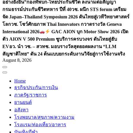
อย่างยั่งยืน”
กองทัพบก-ไทยประกันชีวิต ลงนามต่อสัญญา
กรมธรรม์ประกันชีวิตทหาร ปีที่ 40
วช. ผนึก STS forum เตรียม
จัด Japan–Thailand Symposium 2026 ดันไทยสู่เวทีวิทยาศาสตร์
โลก
วช. โชว์ศักยภาพ Thai Innovators กวาดรางวัล Geneva
International 2026
GAC AION บุก Motor Show 2026 เปิด
ตัว AION V 500 Premium ชูบริการครบวงจร ดันไทยสู่ฮับ
EV
อว. นำ วช. – สวทช. มอบรางวัลสุดยอดผลงาน “LLM
สัญชาติไทย” ดัน 24 ต้นแบบยกระดับงานวิจัยสู่การใช้งานจริง
August 8, 2026
Home
ธุรกิจ/ประกัน/การเงิน
ภาครัฐ/ราชการ
ยานยนต์
อสังหา
โรงพยบาล/สุขภาพ/ความงาม
โรงแรม/ท่องเที่ยว/อาหาร
บันเทิง/กีฬา