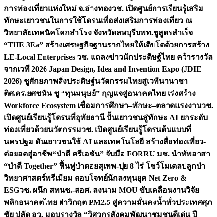
การท่องเที่ยวแห่งใหม่ จ.อ่างทอง
วช. เปิดศูนย์การเรียนรู้เสริม
ทักษะเยาวชนในการใช้โดรนเพื่อส่งเสริมการท่องเที่ยว ณ
วิทยาลัยเทคนิคโคกสำโรง จังหวัดลพบุรี
บพท.ชูสูตรสำเร็จ
“THE 3Ea” สร้างเศรษฐกิจฐานรากไทยให้เติบโตด้วยการสร้าง
LE-Local Enterprises
วช. แถลงข่าวนักประดิษฐ์ไทย คว้ารางวัล
จากเวที 2026 Japan Design, Idea and Invention Expo (JDIE
2026) ชูศักยภาพสิ่งประดิษฐ์นวัตกรรมไทยสู่เวทีนานาชา
ติ
ศ.ดร.ยศชนัน ชู “ทุนมนุษย์” กุญแจสู่อนาคตไทย เร่งสร้าง
Workforce Ecosystem เชื่อมการศึกษา–ทักษะ–ตลาดแรงงาน
วช.
เปิดศูนย์เรียนรู้โดรนที่อุทัยธานี ปั้นเยาวชนสู่ทักษะ AI ยกระดับ
ท่องเที่ยวด้วยนวัตกรรม
วช. เปิดศูนย์เรียนรู้โดรนต้นแบบที่
นครปฐม ดันเยาวชนใช้ AI และเทคโนโลยี สร้างสื่อท่องเที่ยว-
ต่อยอดสู่อาชีพ
“ป่าดี ครีเอชัน” จับมือ FORRU มช. นำทัพอาสา
“ป่าดี Together” ฟื้นฟูป่าดอยสุเทพ-ปุย 8 ไร่ โชว์โมเดลปลูกป่า
วิทยาศาสตร์พรีเมียม ตอบโจทย์นักลงทุนยุค Net Zero &
ESG
วช. ผนึก สทนช.-สอศ. ลงนาม MOU ขับเคลื่อนงานวิจัย
พลิกอนาคตไทย ฝ่าวิกฤต PM2.5 สู่ความมั่นคงน้ำทั่วประเทศ
ศุภ
ชัย ปลัด อว. มอบรางวัล “วิศวกรสังคมพัฒนาชุมชนดีเด่น ปี