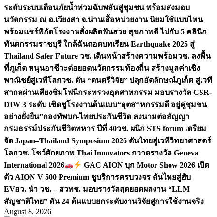
ระดับระบบเตือนภัยน้ำท่วมฉับพลันสู่ชุมชน พร้อมส่งมอบ
นวัตกรรม ณ อ.เวียงสา จ.น่าน
เสื้อหน่วยงาน นิยมใช้แบบไหน
พร้อมแชร์พิกัดโรงงานสั่งผลิต
ฟันสวย สุขภาพดี ไปกับ 5 คลินิก
ทันตกรรมราชบุรี ใกล้ฉัน
ถอดบทเรียน Earthquake 2025 สู่
Thailand Safer Future วช. เดินหน้าสร้างความพร้อม
วช. ลงพื้น
ที่ภูเก็ต หนุนอาชีวะต่อยอดนวัตกรรมท้องถิ่น สร้างมูลค่าเชิง
พาณิชย์สู่เวทีโลก
วช. ดัน “ดนตรีวิจัย” ปลุกอัตลักษณ์ภูเก็ต สู่เวที
สากลผ่านเสียงซิมโฟนี
กระทรวงอุตสาหกรรม มอบรางวัล CSR-
DIW 3 ระดับ เชิดชูโรงงานต้นแบบ“อุตสาหกรรมดี อยู่คู่ชุมชน
อย่างยั่งยืน”
กองทัพบก-ไทยประกันชีวิต ลงนามต่อสัญญา
กรมธรรม์ประกันชีวิตทหาร ปีที่ 40
วช. ผนึก STS forum เตรียม
จัด Japan–Thailand Symposium 2026 ดันไทยสู่เวทีวิทยาศาสตร์
โลก
วช. โชว์ศักยภาพ Thai Innovators กวาดรางวัล Geneva
International 2026
GAC AION บุก Motor Show 2026 เปิด
ตัว AION V 500 Premium ชูบริการครบวงจร ดันไทยสู่ฮับ
EV
อว. นำ วช. – สวทช. มอบรางวัลสุดยอดผลงาน “LLM
สัญชาติไทย” ดัน 24 ต้นแบบยกระดับงานวิจัยสู่การใช้งานจริง
August 8, 2026