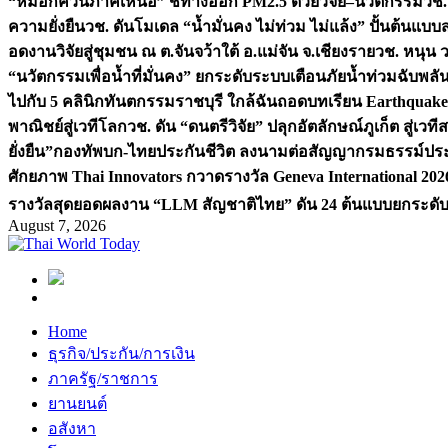
“หมอกควันภาคเหนือ” ชี้ทางออก PM2.5 ด้วยวิจัย–นวัตกรรม
วช.
ความยั่งยืน
วช. ดันโมเดล “น้ำมั่นคง ไม่ท่วม ไม่แล้ง” ปั้นต้นแบบ
อดงานวิจัยสู่ชุมชน ณ ต.จันจว้าใต้ อ.แม่จัน จ.เชียงราย
วช. หนุน 
“นวัตกรรมเพื่อน้ำที่มั่นคง” ยกระดับระบบเตือนภัยน้ำท่วมฉับพล
ไปกับ 5 คลินิกทันตกรรมราชบุรี ใกล้ฉัน
ถอดบทเรียน Earthquake 2
พาณิชย์สู่เวทีโลก
วช. ดัน “ดนตรีวิจัย” ปลุกอัตลักษณ์ภูเก็ต สู่เวท
ยั่งยืน”
กองทัพบก-ไทยประกันชีวิต ลงนามต่อสัญญากรมธรรม์ประกั
ศักยภาพ Thai Innovators กวาดรางวัล Geneva International 202
รางวัลสุดยอดผลงาน “LLM สัญชาติไทย” ดัน 24 ต้นแบบยกระดับงา
August 7, 2026
Home
ธุรกิจ/ประกัน/การเงิน
ภาครัฐ/ราชการ
ยานยนต์
อสังหา