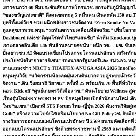
เยาวชนกว่า 60 ทีมประชันศักยภาพโดรน
วช. ยกระดับภูมิปัญญาไ
“ของขวัญแห่งชาติ” ดึงคนชมทะลุ 5 หมื่นคน เงินสะพัด 150 ลบ.
T
บุหรี่ตั้งแต่วัย 9 ขวบ ผนึกพลังเยาวชนจัดงาน “Zero Smoke No V
ดูแลสุขภาพ
วช.หนุน “รถทันตกรรมเคลื่อนที่อัจฉริยะ” เพิ่มโอกาสเ
Dashboard แห่งชาติคุมโรคทั่วไทย
“แสนชัย” นำทีม Knockout บุก 
เจาะตลาดอินเดีย 1.46 พันล้านคน
“ยศชนัน” ผนึก วช. – มช. ขับเ
ปั้นเยาวชน AI จัดอบรมเขียนโปรแกรมโดรนแปรอักษร เสริมทักษะ
ประโยชน์จริง
“อาจารย์เชน” รองนายกรัฐมนตรีและ รมว.อว. หนุ
งานแถลงข่าว NRCT x THAIFEX-ANUGA ASIA 2026 InnoFood,
หนุนทุนวิจัย “นวัตกรรมห้องลดฝุ่นแรงดันบวกควบคู่ระบบเฝ้าระวั
จัดงาน “เดิน-วิ่งสมาธิ วิสาขะ” ครั้งที่ 25 พร้อมกัน 70 พื้นที่ทั่วไทย
น
อว. Kick off “ศูนย์เกษตรวิถีเมือง วช.” ดันนโยบาย Wellness ส
เรื่องรุ่นใหม่
SKYWORTH PV ปักหมุดไทย เปิดสำนักงานใหม่ เดิน
ใหม่
“อ.เชน” เปิดเวที STS Forum ไทย–ญี่ปุ่น 2026 ดันงานวิจัยสู
Guilt” สร้างความโปร่งใสเสริมนโยบาย No Gift Policy
วช. จับมื
รางวัลการออกแบบแผนโดรนแปรอักษร ปี 2569 สนามคัดเลือกที่ 2 
ออกแบบโดรนแปรอักษร ชิงถ้วยพระราชทาน ปี 2569 สนามคัดเลื