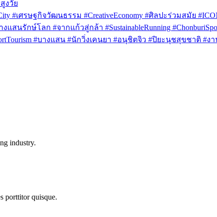
สูงวัย
rCity #เศรษฐกิจวัฒนธรรม #CreativeEconomy #ศิลปะร่วมสมัย #IC
งแสนรักษ์โลก #จากแก้วสู่กล้า #SustainableRunning #ChonburiSpor
Tourism #บางแสน #นักวิ่งเคนยา #อนุชิตจิว #ปิยะนุชสุขชาติ #งาน
ng industry.
s porttitor quisque.