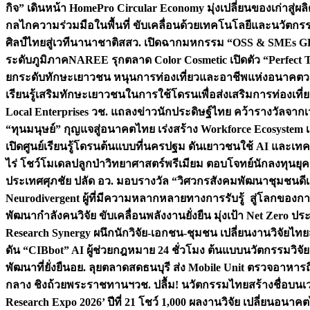
กิจ” เดินหน้า HomePro Circular Economy มุ่งเปลี่ยนของเก่าสู่ผล
กลไกความร่วมมือในพื้นที่ ขับเคลื่อนด้วยเทคโนโลยีและนวัตก
ศิลป์ไทยสู่เวทีนานาชาติ
สสว. เปิดฉากมหกรรม “OSS & SMEs GRO
ระดับภูมิภาค
NAREE รุกตลาด Color Cosmetic เปิดตัว “Perfect To
ยกระดับทักษะเยาวชน หนุนการท่องเที่ยวและอาชีพแห่งอนาคต
ว
เรียนรู้เสริมทักษะเยาวชนในการใช้โดรนเพื่อส่งเสริมการท่องเที
Local Enterprises
วช. แถลงข่าวนักประดิษฐ์ไทย คว้ารางวัลจากเว
“ทุนมนุษย์” กุญแจสู่อนาคตไทย เร่งสร้าง Workforce Ecosyste
เปิดศูนย์เรียนรู้โดรนต้นแบบที่นครปฐม ดันเยาวชนใช้ AI และเทคโน
ไร่ โชว์โมเดลปลูกป่าวิทยาศาสตร์พรีเมียม ตอบโจทย์นักลงทุนยุ
ประเทศ
ศุภชัย ปลัด อว. มอบรางวัล “วิศวกรสังคมพัฒนาชุมชนดีเด
Neurodivergent ผู้ที่มีความหลากหลายทางการรับรู้ สู่โลกของ
พัฒนากำลังคนวิจัย ขับเคลื่อนพลังงานยั่งยืน มุ่งเป้า Net Zero ป
Research Synergy ผนึกนักวิจัย-เอกชน-ชุมชน เปลี่ยนงานวิจัยไทย
ดัน “CIBbot” AI ผู้ช่วยกฎหมาย 24 ชั่วโมง ต้นแบบนวัตกรรมวิจัยย
พัฒนาที่ยั่งยืน
อย. ลุยตลาดสดธนบุรี ส่ง Mobile Unit ตรวจอาหาร
กลาง ชิงถ้วยพระราชทานฯ
วช. ปลื้ม! นวัตกรรมไทยสร้างชื่อบนเ
Research Expo 2026’ ปีที่ 21 โชว์ 1,000 ผลงานวิจัย เปลี่ยนอนาค