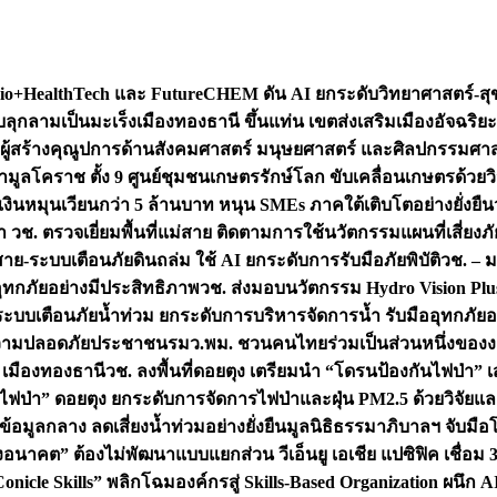
+HealthTech และ FutureCHEM ดัน AI ยกระดับวิทยาศาสตร์-สุข
บลุกลามเป็นมะเร็ง
เมืองทองธานี ขึ้นแท่น เขตส่งเสริมเมืองอัจฉริยะ
่องผู้สร้างคุณูปการด้านสังคมศาสตร์ มนุษยศาสตร์ และศิลปกรรมศ
ำมูลโคราช ตั้ง 9 ศูนย์ชุมชนเกษตรรักษ์โลก ขับเคลื่อนเกษตรด้วย
หมุนเวียนกว่า 5 ล้านบาท หนุน SMEs ภาคใต้เติบโตอย่างยั่งยืน
ำ วช. ตรวจเยี่ยมพื้นที่แม่สาย ติดตามการใช้นวัตกรรมแผนที่เสี่ยง
สาย-ระบบเตือนภัยดินถล่ม ใช้ AI ยกระดับการรับมือภัยพิบัติ
วช. – ม
อุทกภัยอย่างมีประสิทธิภาพ
วช. ส่งมอบนวัตกรรม Hydro Vision Plus
ระบบเตือนภัยน้ำท่วม ยกระดับการบริหารจัดการน้ำ รับมืออุทกภัยอ
มความปลอดภัยประชาชน
รมว.พม. ชวนคนไทยร่วมเป็นส่วนหนึ่งของง
 เมืองทองธานี
วช. ลงพื้นที่ดอยตุง เตรียมนำ “โดรนป้องกันไฟป่
นไฟป่า” ดอยตุง ยกระดับการจัดการไฟป่าและฝุ่น PM2.5 ด้วยวิจัย
อมูลกลาง ลดเสี่ยงน้ำท่วมอย่างยั่งยืน
มูลนิธิธรรมาภิบาลฯ จับม
งอนาคต” ต้องไม่พัฒนาแบบแยกส่วน วีเอ็นยู เอเชีย แปซิฟิค เชื่
“Conicle Skills” พลิกโฉมองค์กรสู่ Skills-Based Organization 