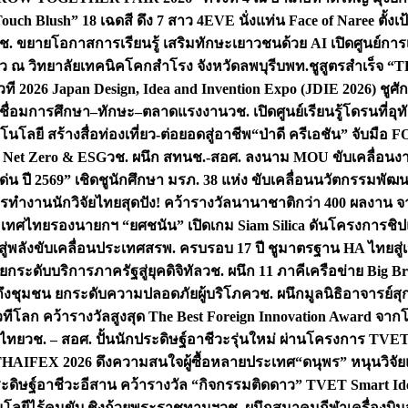
uch Blush” 18 เฉดสี ดึง 7 สาว 4EVE นั่งแท่น Face of Naree ตั้ง
ช. ขยายโอกาสการเรียนรู้ เสริมทักษะเยาวชนด้วย AI เปิดศูนย์การเร
่ยว ณ วิทยาลัยเทคนิคโคกสำโรง จังหวัดลพบุรี
บพท.ชูสูตรสำเร็จ “
ที 2026 Japan Design, Idea and Invention Expo (JDIE 2026) ชูศ
m เชื่อมการศึกษา–ทักษะ–ตลาดแรงงาน
วช. เปิดศูนย์เรียนรู้โดรนที่
โลยี สร้างสื่อท่องเที่ยว-ต่อยอดสู่อาชีพ
“ป่าดี ครีเอชัน” จับมือ 
ค Net Zero & ESG
วช. ผนึก สทนช.-สอศ. ลงนาม MOU ขับเคลื่อนงาน
่น ปี 2569” เชิดชูนักศึกษา มรภ. 38 แห่ง ขับเคลื่อนนวัตกรรมพั
การทำงาน
นักวิจัยไทยสุดปัง! คว้ารางวัลนานาชาติกว่า 400 ผลงาน 
ระเทศไทย
รองนายกฯ “ยศชนัน” เปิดเกม Siam Silica ดันโครงการชิปแห
สู่พลังขับเคลื่อนประเทศ
สรพ. ครบรอบ 17 ปี ชูมาตรฐาน HA ไทยสู่เ
กระดับบริการภาครัฐสู่ยุคดิจิทัล
วช. ผนึก 11 ภาคีเครือข่าย Big Br
ถึงชุมชน ยกระดับความปลอดภัยผู้บริโภค
วช. ผนึกมูลนิธิอาจารย์ส
วทีโลก คว้ารางวัลสูงสุด The Best Foreign Innovation Award จา
ตไทย
วช. – สอศ. ปั้นนักประดิษฐ์อาชีวะรุ่นใหม่ ผ่านโครงการ TVET
THAIFEX 2026 ดึงความสนใจผู้ซื้อหลายประเทศ
“ดนุพร” หนุนวิจัย
ระดิษฐ์อาชีวะอีสาน คว้ารางวัล “กิจกรรมติดดาว” TVET Smart Ide
คโนโลยีไร้คนขับ ชิงถ้วยพระราชทานฯ
วช. ผนึกสมาคมกีฬาเครื่องบิน