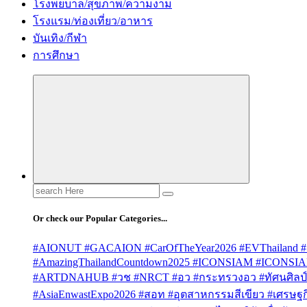
โรงพยบาล/สุขภาพ/ความงาม
โรงแรม/ท่องเที่ยว/อาหาร
บันเทิง/กีฬา
การศึกษา
Search
for:
Or check our Popular Categories...
#AIONUT #GACAION #CarOfTheYear2026 #EVThailand #
#AmazingThailandCountdown2025 #ICONSIAM #ICONSI
#ARTDNAHUB #วช #NRCT #อว #กระทรวงอว #ทัศนศิลป์ #
#AsiaEnwastExpo2026 #สอท #อุตสาหกรรมสีเขียว #เศรษฐกิจ