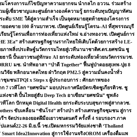
มชมโครงการแก้ไขปัญหาความยากจน นำกลไก อววน. ร่วมสร้าง
มผู้เชี่ยวชาญและศูนย์กลางองค์ความรู้ ยกระดับทุนปัญญาทัศน
ดับ SME ใต้สู่ความสำเร็จ เป็นจุดหมายสุดท้ายของโครงการ
เป้ายอดขาย 100 ล้านบาท
วช. เปิดศูนย์เรียนรู้โดรน–AI ที่สุพรรณบุรี
ียนรู้โดรนเพื่อการท่องเที่ยวแห่งใหม่ จ.อ่างทอง
วช. เปิดศูนย์การ
THE 3Ea” สร้างเศรษฐกิจฐานรากไทยให้เติบโตด้วยการสร้าง LE-
ักยภาพสิ่งประดิษฐ์นวัตกรรมไทยสู่เวทีนานาชาติ
ศ.ดร.ยศชนัน ชู
อุทัยธานี ปั้นเยาวชนสู่ทักษะ AI ยกระดับท่องเที่ยวด้วยนวัตกรรม
วช.
FORRU มช. นำทัพอาสา “ป่าดี Together” ฟื้นฟูป่าดอยสุเทพ-ปุย 8
วิจัย พลิกอนาคตไทย ฝ่าวิกฤต PM2.5 สู่ความมั่นคงน้ำทั่ว
ฒนาชุมชน
TPQI x Steps x ผู้ประกอบการ : ศักยภาพของ
จาก 7 เวทีโลก “ยศชนัน” มอบประกาศนียบัตรเชิดชูเกียรติ
วช. ชู
่งชาติ ปั้นไทยสู่ฮับ Deep Tech อาเซียน
“ยศชนัน” ชูพลัง
วทีโลก ปักหมุด Digital Health ยกระดับระบบสุขภาพสู่สากล
วช.
others ขับเคลื่อน “ชันโรง” สร้างป่า สร้างเศรษฐกิจชุมชน สู่การ
ุกรีฯ จัดประลองยอดฝีมือเยาวชนดนตรี ครั้งที่ 4 รอบรองฯ ภาค
กโปแลนด์
22-26 มิ.ย.นี้ วช.เปิดมหกรรมวิจัยแห่งชาติ ‘Thailand
 Smart Idea2Innovation สู่การใช้งานจริง
OROM เครื่องดื่มแพ