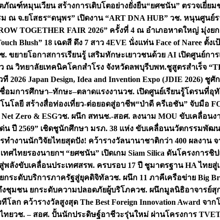
ิตภัณฑ์หมุนเวียน สร้างการเติบโตอย่างยั่งยืน
“ยศชนัน” ตรวจเยี่ย
รรม ณ จ.ยโสธร
“ดนุพร” เปิดงาน “ART DNA HUB” วช. หนุนศูนย์รว
W TOGETHER FAIR 2026” ครั้งที่ 4 ณ อำเภอหาดใหญ่ มุ่งยกระ
uch Blush” 18 เฉดสี ดึง 7 สาว 4EVE นั่งแท่น Face of Naree ตั้ง
ช. ขยายโอกาสการเรียนรู้ เสริมทักษะเยาวชนด้วย AI เปิดศูนย์การเร
่ยว ณ วิทยาลัยเทคนิคโคกสำโรง จังหวัดลพบุรี
บพท.ชูสูตรสำเร็จ “
ที 2026 Japan Design, Idea and Invention Expo (JDIE 2026) ชูศ
m เชื่อมการศึกษา–ทักษะ–ตลาดแรงงาน
วช. เปิดศูนย์เรียนรู้โดรนที่
โลยี สร้างสื่อท่องเที่ยว-ต่อยอดสู่อาชีพ
“ป่าดี ครีเอชัน” จับมือ 
ค Net Zero & ESG
วช. ผนึก สทนช.-สอศ. ลงนาม MOU ขับเคลื่อนงาน
่น ปี 2569” เชิดชูนักศึกษา มรภ. 38 แห่ง ขับเคลื่อนนวัตกรรมพั
การทำงาน
นักวิจัยไทยสุดปัง! คว้ารางวัลนานาชาติกว่า 400 ผลงาน 
ระเทศไทย
รองนายกฯ “ยศชนัน” เปิดเกม Siam Silica ดันโครงการชิปแห
สู่พลังขับเคลื่อนประเทศ
สรพ. ครบรอบ 17 ปี ชูมาตรฐาน HA ไทยสู่เ
กระดับบริการภาครัฐสู่ยุคดิจิทัล
วช. ผนึก 11 ภาคีเครือข่าย Big Br
ถึงชุมชน ยกระดับความปลอดภัยผู้บริโภค
วช. ผนึกมูลนิธิอาจารย์ส
วทีโลก คว้ารางวัลสูงสุด The Best Foreign Innovation Award จา
ตไทย
วช. – สอศ. ปั้นนักประดิษฐ์อาชีวะรุ่นใหม่ ผ่านโครงการ TVET