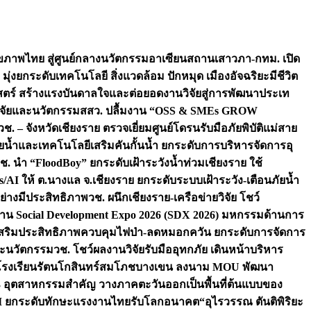
ภาพไทย สู่ศูนย์กลางนวัตกรรมอาเซียน
สถานเสาวภา-กทม. เปิด
 มุ่งยกระดับเทคโนโลยี สิ่งแวดล้อม ปักหมุด เมืองอัจฉริยะมีชีวิต
าสตร์ สร้างแรงบันดาลใจและต่อยอดงานวิจัยสู่การพัฒนาประเท
วิจัยและนวัตกรรม
สสว. ปลื้มงาน “OSS & SMEs GROW
วช. – จังหวัดเชียงราย ตรวจเยี่ยมศูนย์โดรนรับมือภัยพิบัติแม่สาย
ภัยน้ำและเทคโนโลยีเสริมคันกั้นน้ำ ยกระดับการบริหารจัดการอุ
ช. นำ “FloodBoy” ยกระดับเฝ้าระวังน้ำท่วมเชียงราย ใช้
/AI ให้ ต.นางแล จ.เชียงราย ยกระดับระบบเฝ้าระวัง-เตือนภัยน้ำ
ย่างมีประสิทธิภาพ
วช. ผนึกเชียงราย-เครือข่ายวิจัย โชว์
าน Social Development Expo 2026 (SDX 2026) มหกรรมด้านการ
า” เสริมประสิทธิภาพควบคุมไฟป่า-ลดหมอกควัน ยกระดับการจัดการ
และนวัตกรรม
วช. โชว์ผลงานวิจัยรับมืออุทกภัย เดินหน้าบริหาร
ือโรงเรียนรัตนโกสินทร์สมโภชบางเขน ลงนาม MOU พัฒนา
อม 3 อุตสาหกรรมสำคัญ วางภาคตะวันออกเป็นพื้นที่ต้นแบบของ
ผนึก AI ยกระดับทักษะแรงงานไทยรับโลกอนาคต
“อุไรวรรณ ตันติพิริยะ