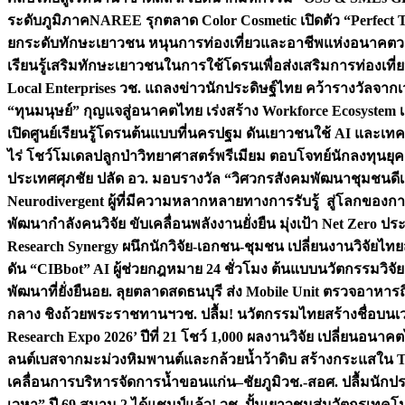
ระดับภูมิภาค
NAREE รุกตลาด Color Cosmetic เปิดตัว “Perfect To
ยกระดับทักษะเยาวชน หนุนการท่องเที่ยวและอาชีพแห่งอนาคต
ว
เรียนรู้เสริมทักษะเยาวชนในการใช้โดรนเพื่อส่งเสริมการท่องเที
Local Enterprises
วช. แถลงข่าวนักประดิษฐ์ไทย คว้ารางวัลจากเว
“ทุนมนุษย์” กุญแจสู่อนาคตไทย เร่งสร้าง Workforce Ecosyste
เปิดศูนย์เรียนรู้โดรนต้นแบบที่นครปฐม ดันเยาวชนใช้ AI และเทคโน
ไร่ โชว์โมเดลปลูกป่าวิทยาศาสตร์พรีเมียม ตอบโจทย์นักลงทุนยุ
ประเทศ
ศุภชัย ปลัด อว. มอบรางวัล “วิศวกรสังคมพัฒนาชุมชนดีเด
Neurodivergent ผู้ที่มีความหลากหลายทางการรับรู้ สู่โลกของ
พัฒนากำลังคนวิจัย ขับเคลื่อนพลังงานยั่งยืน มุ่งเป้า Net Zero ป
Research Synergy ผนึกนักวิจัย-เอกชน-ชุมชน เปลี่ยนงานวิจัยไทย
ดัน “CIBbot” AI ผู้ช่วยกฎหมาย 24 ชั่วโมง ต้นแบบนวัตกรรมวิจัยย
พัฒนาที่ยั่งยืน
อย. ลุยตลาดสดธนบุรี ส่ง Mobile Unit ตรวจอาหาร
กลาง ชิงถ้วยพระราชทานฯ
วช. ปลื้ม! นวัตกรรมไทยสร้างชื่อบนเ
Research Expo 2026’ ปีที่ 21 โชว์ 1,000 ผลงานวิจัย เปลี่ยนอนาค
ลนต์เบสจากมะม่วงหิมพานต์และกล้วยน้ำว้าดิบ สร้างกระแสใน 
เคลื่อนการบริหารจัดการน้ำขอนแก่น–ชัยภูมิ
วช.-สอศ. ปลื้มนักป
เวหา” ปี 69 สนาม 2 ได้แชมป์แล้ว! วช. ปั้นเยาวชนสู่นวัตกรเท