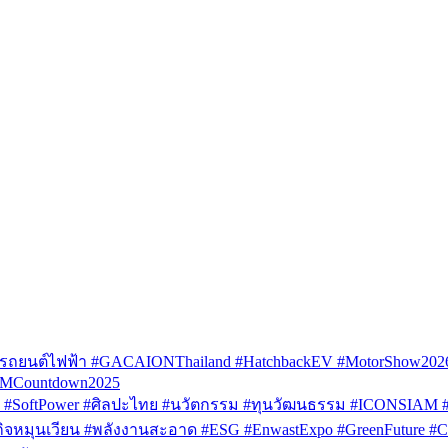
รถยนต์ไฟฟ้า #GACAIONThailand #HatchbackEV #MotorShow202
AMCountdown2025
SoftPower #ศิลปะไทย #นวัตกรรม #ทุนวัฒนธรรม #ICONSIAM #V
หมุนเวียน #พลังงานสะอาด #ESG #EnwastExpo #GreenFuture #Circul