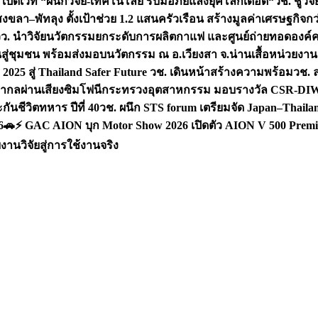
 เปิดเวที “ผนึกวิจัย-เทคโนโลยี รับมือภัยแล้งยุคโลกเดือด“
วช. ชูวิ
สงขลา–พัทลุง ตั้งเป้าช่วย 1.2 แสนครัวเรือน สร้างมูลค่าเศรษฐกิจก
วว. นำวิจัยนวัตกรรมยกระดับการผลิตกาแฟ และศูนย์ถ่ายทอดองค์
ันสู่ชุมชน พร้อมส่งมอบนวัตกรรม ณ อ.เวียงสา จ.น่าน
เสื้อหน่วยงา
025 สู่ Thailand Safer Future วช. เดินหน้าสร้างความพร้อม
วช. ล
ีสากลผ่านเสียงซิมโฟนี
กระทรวงอุตสาหกรรม มอบรางวัล CSR-DIW 3 
นชีวิตทหาร ปีที่ 40
วช. ผนึก STS forum เตรียมจัด Japan–Thaila
6
🚗⚡️ GAC AION บุก Motor Show 2026 เปิดตัว AION V 500 Premi
นวิจัยสู่การใช้งานจริง