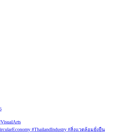
6
isualArts
arEconomy #ThailandIndustry #สิ่งแวดล้อมยั่งยืน