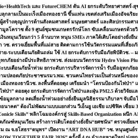
+HealthTech และ FutureCHEM ดัน AI ยกระดับวิทยาศาสตร์-สุข
บลุกลามเป็นมะเร็ง
เมืองทองธานี ขึ้นแท่น เขตส่งเสริมเมืองอัจฉริยะ
่องผู้สร้างคุณูปการด้านสังคมศาสตร์ มนุษยศาสตร์ และศิลปกรรมศ
ำมูลโคราช ตั้ง 9 ศูนย์ชุมชนเกษตรรักษ์โลก ขับเคลื่อนเกษตรด้วย
หมุนเวียนกว่า 5 ล้านบาท หนุน SMEs ภาคใต้เติบโตอย่างยั่งยืน
ำ วช. ตรวจเยี่ยมพื้นที่แม่สาย ติดตามการใช้นวัตกรรมแผนที่เสี่ยง
สาย-ระบบเตือนภัยดินถล่ม ใช้ AI ยกระดับการรับมือภัยพิบัติ
วช. – ม
อุทกภัยอย่างมีประสิทธิภาพ
วช. ส่งมอบนวัตกรรม Hydro Vision Plus
ระบบเตือนภัยน้ำท่วม ยกระดับการบริหารจัดการน้ำ รับมืออุทกภัยอ
มความปลอดภัยประชาชน
รมว.พม. ชวนคนไทยร่วมเป็นส่วนหนึ่งของง
 เมืองทองธานี
วช. ลงพื้นที่ดอยตุง เตรียมนำ “โดรนป้องกันไฟป่
นไฟป่า” ดอยตุง ยกระดับการจัดการไฟป่าและฝุ่น PM2.5 ด้วยวิจัย
อมูลกลาง ลดเสี่ยงน้ำท่วมอย่างยั่งยืน
มูลนิธิธรรมาภิบาลฯ จับม
งอนาคต” ต้องไม่พัฒนาแบบแยกส่วน วีเอ็นยู เอเชีย แปซิฟิค เชื่
“Conicle Skills” พลิกโฉมองค์กรสู่ Skills-Based Organization 
ิตภัณฑ์หมุนเวียน สร้างการเติบโตอย่างยั่งยืน
“ยศชนัน” ตรวจเยี่ย
รรม ณ จ.ยโสธร
“ดนุพร” เปิดงาน “ART DNA HUB” วช. หนุนศูนย์รว
W TOGETHER FAIR 2026” ครั้งที่ 4 ณ อำเภอหาดใหญ่ มุ่งยกระ