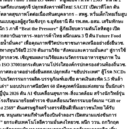
ชนศรีสะเกษ
ศุภจี ปลุกพลังคราฟต์ไทย! SACIT เปิดเวทีโลก ดัน
ร์ตลาดสุขภาพโตต่อเนื่อง
ทันตบุคลากร – สพฐ. หวั่นเด็กไทยเริ่มสูบ
นแบบดูแลผู้สูงวัยเชิงรุก จ.อุทัยธานี ดึง รพ.สต.-อสม. เสริมทักษะ
ึก 5 ภาคี “Beat the Pressure” สู้ภัยเงียบความดันโลหิตสูง เปิด
รก
สถาบันอาหาร–หอการค้าไทย ผนึกแผน 3 ปี ดัน Future Food
ยน้ำมั่นคง” เพื่อคุณภาพชีวิตประชาชนภาคเหนืออย่างยั่งยืน
วช.
ศทางทุนวิจัยปี 2570 ดันงานวิจัย “สังคมและความมั่นคง” สู่การใช้
ู่สากล
วช. เชิญชมผลงานวิจัยและนวัตกรรมอาหารสุขภาพ ใน
ล ISO 37001ยกระดับความโปร่งใสองค์กรปกครองส่วนท้องถิ่น
วช.
ากาศสะอาดอย่างยั่งยืน
สสส.ปลุกพลัง “ขยับประเทศ” สู้โรค NCDs
่ฮับนวัตกรรมการผลิต-บรรจุภัณฑ์เอเชีย คาดเงินสะพัด 5.5 พันล้า
เล่า” มอบประกาศนียบัตร 60 มัคคุเทศก์น้อยแห่งสยาม ปั้นนักเล่า
ปุ่น 2026 ดัน AI ขับเคลื่อนสุขภาพ–สิ่งแวดล้อม สร้างนักวิทย์รุ่น
โรงเรียนนายร้อยตำรวจ ขับเคลื่อนนวัตกรรมบอร์ดเกม “Gift or
ง 2569” ดันเศรษฐกิจสร้างสรรค์
ยินดี!ทีมเยาวชนไทย ได้รับ
วช. หนุนสมาคมกีฬาเครื่องบินจำลองฯ เปิดสนามแข่งขันการ
ิธี” ยกระดับเทคโนโลยีความมั่นคงไทย
วช. ผนึก ววน. ถกวิกฤต