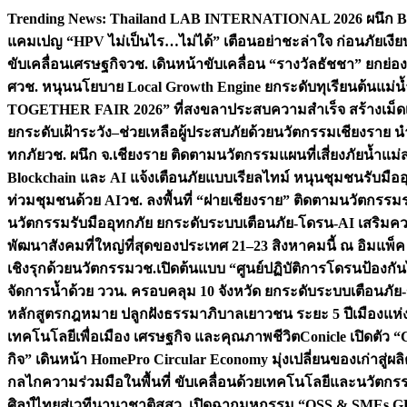
Skip
Trending News:
Thailand LAB INTERNATIONAL 2026 ผนึก Bio
to
แคมเปญ “HPV ไม่เป็นไร…ไม่ได้” เตือนอย่าชะล่าใจ ก่อนภัยเงีย
content
ขับเคลื่อนเศรษฐกิจ
วช. เดินหน้าขับเคลื่อน “รางวัลธัชชา” ยกย
ศ
วช. หนุนนโยบาย Local Growth Engine ยกระดับทุเรียนต้นแม่น้
TOGETHER FAIR 2026” ที่สงขลาประสบความสำเร็จ สร้างเม็ดเงิน
ยกระดับเฝ้าระวัง–ช่วยเหลือผู้ประสบภัยด้วยนวัตกรรม
เชียงราย น
ทกภัย
วช. ผนึก จ.เชียงราย ติดตามนวัตกรรมแผนที่เสี่ยงภัยน้ำแม่
Blockchain และ AI แจ้งเตือนภัยแบบเรียลไทม์ หนุนชุมชนรับมือ
ท่วมชุมชนด้วย AI
วช. ลงพื้นที่ “ฝายเชียงราย” ติดตามนวัตกรรม
นวัตกรรมรับมืออุทกภัย ยกระดับระบบเตือนภัย-โดรน-AI เสริ
พัฒนาสังคมที่ใหญ่ที่สุดของประเทศ 21–23 สิงหาคมนี้ ณ อิมแพ็ค
เชิงรุกด้วยนวัตกรรม
วช.เปิดต้นแบบ “ศูนย์ปฏิบัติการโดรนป้องกั
จัดการน้ำด้วย ววน. ครอบคลุม 10 จังหวัด ยกระดับระบบเตือนภัย-ข้
หลักสูตรกฎหมาย ปลูกฝังธรรมาภิบาลเยาวชน ระยะ 5 ปี
เมืองแห่
เทคโนโลยีเพื่อเมือง เศรษฐกิจ และคุณภาพชีวิต
Conicle เปิดตัว 
กิจ” เดินหน้า HomePro Circular Economy มุ่งเปลี่ยนของเก่าสู่ผล
กลไกความร่วมมือในพื้นที่ ขับเคลื่อนด้วยเทคโนโลยีและนวัตก
ศิลป์ไทยสู่เวทีนานาชาติ
สสว. เปิดฉากมหกรรม “OSS & SMEs GRO