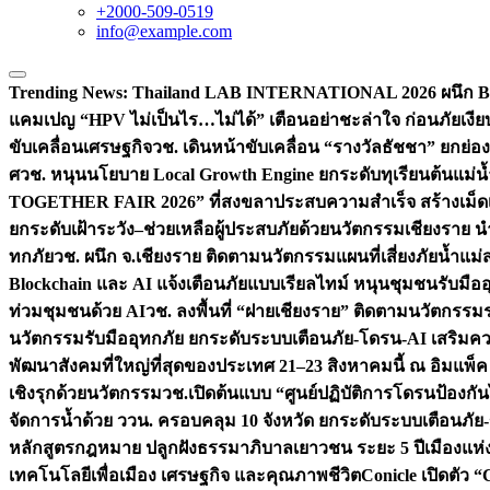
+2000-509-0519
info@example.com
Trending News:
Thailand LAB INTERNATIONAL 2026 ผนึก Bio
แคมเปญ “HPV ไม่เป็นไร…ไม่ได้” เตือนอย่าชะล่าใจ ก่อนภัยเงีย
ขับเคลื่อนเศรษฐกิจ
วช. เดินหน้าขับเคลื่อน “รางวัลธัชชา” ยกย
ศ
วช. หนุนนโยบาย Local Growth Engine ยกระดับทุเรียนต้นแม่น้
TOGETHER FAIR 2026” ที่สงขลาประสบความสำเร็จ สร้างเม็ดเงิน
ยกระดับเฝ้าระวัง–ช่วยเหลือผู้ประสบภัยด้วยนวัตกรรม
เชียงราย น
ทกภัย
วช. ผนึก จ.เชียงราย ติดตามนวัตกรรมแผนที่เสี่ยงภัยน้ำแม่
Blockchain และ AI แจ้งเตือนภัยแบบเรียลไทม์ หนุนชุมชนรับมือ
ท่วมชุมชนด้วย AI
วช. ลงพื้นที่ “ฝายเชียงราย” ติดตามนวัตกรรม
นวัตกรรมรับมืออุทกภัย ยกระดับระบบเตือนภัย-โดรน-AI เสริ
พัฒนาสังคมที่ใหญ่ที่สุดของประเทศ 21–23 สิงหาคมนี้ ณ อิมแพ็ค
เชิงรุกด้วยนวัตกรรม
วช.เปิดต้นแบบ “ศูนย์ปฏิบัติการโดรนป้องกั
จัดการน้ำด้วย ววน. ครอบคลุม 10 จังหวัด ยกระดับระบบเตือนภัย-ข้
หลักสูตรกฎหมาย ปลูกฝังธรรมาภิบาลเยาวชน ระยะ 5 ปี
เมืองแห่
เทคโนโลยีเพื่อเมือง เศรษฐกิจ และคุณภาพชีวิต
Conicle เปิดตัว 