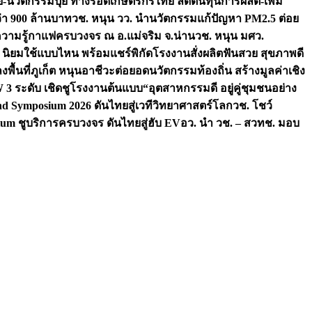
จัย-นวัตกรรมปุ๋ย ทางรอดเกษตรกรไทย ลดต้นทุนการผลิต-เพิ่ม
ว่า 900 ล้านบาท
วช. หนุน วว. นำนวัตกรรมแก้ปัญหา PM2.5 ต่อย
ความรู้กาแฟครบวงจร ณ อ.แม่จริม จ.น่าน
วช. หนุน มศว.
น นิยมใช้แบบไหน พร้อมแชร์พิกัดโรงงานสั่งผลิต
ฟันสวย สุขภาพดี
งพื้นที่ภูเก็ต หนุนอาชีวะต่อยอดนวัตกรรมท้องถิ่น สร้างมูลค่าเชิง
ระดับ เชิดชูโรงงานต้นแบบ“อุตสาหกรรมดี อยู่คู่ชุมชนอย่าง
nd Symposium 2026 ดันไทยสู่เวทีวิทยาศาสตร์โลก
วช. โชว์
um ชูบริการครบวงจร ดันไทยสู่ฮับ EV
อว. นำ วช. – สวทช. มอบ