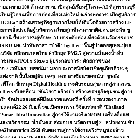
เป้ายอดขาย 100 ล้านบาท
วช. เปิดศูนย์เรียนรู้โดรน–AI ที่สุพรรณบุรี
ียนรู้โดรนเพื่อการท่องเที่ยวแห่งใหม่ จ.อ่างทอง
วช. เปิดศูนย์การ
THE 3Ea” สร้างเศรษฐกิจฐานรากไทยให้เติบโตด้วยการสร้าง LE-
ักยภาพสิ่งประดิษฐ์นวัตกรรมไทยสู่เวทีนานาชาติ
ศ.ดร.ยศชนัน ชู
อุทัยธานี ปั้นเยาวชนสู่ทักษะ AI ยกระดับท่องเที่ยวด้วยนวัตกรรม
วช.
FORRU มช. นำทัพอาสา “ป่าดี Together” ฟื้นฟูป่าดอยสุเทพ-ปุย 8
วิจัย พลิกอนาคตไทย ฝ่าวิกฤต PM2.5 สู่ความมั่นคงน้ำทั่ว
ฒนาชุมชน
TPQI x Steps x ผู้ประกอบการ : ศักยภาพของ
จาก 7 เวทีโลก “ยศชนัน” มอบประกาศนียบัตรเชิดชูเกียรติ
วช. ชู
่งชาติ ปั้นไทยสู่ฮับ Deep Tech อาเซียน
“ยศชนัน” ชูพลัง
วทีโลก ปักหมุด Digital Health ยกระดับระบบสุขภาพสู่สากล
วช.
others ขับเคลื่อน “ชันโรง” สร้างป่า สร้างเศรษฐกิจชุมชน สู่การ
ุกรีฯ จัดประลองยอดฝีมือเยาวชนดนตรี ครั้งที่ 4 รอบรองฯ ภาค
กโปแลนด์
22-26 มิ.ย.นี้ วช.เปิดมหกรรมวิจัยแห่งชาติ ‘Thailand
 Smart Idea2Innovation สู่การใช้งานจริง
OROM เครื่องดื่มแพ
และนวัตกรรม ‘น้ำมั่นคง’ ส่งมอบ 9 นวัตกรรมสู่ 21 หน่วยงาน ขับ
a2Innovation 2569 ดันผลงานสู่การใช้งานจริง
“หนูน้อยจ้าว
จำลองฯ และ ThaiPBS จัดศึก “หนูน้อยจ้าวเวหา 2569” สนาม 2