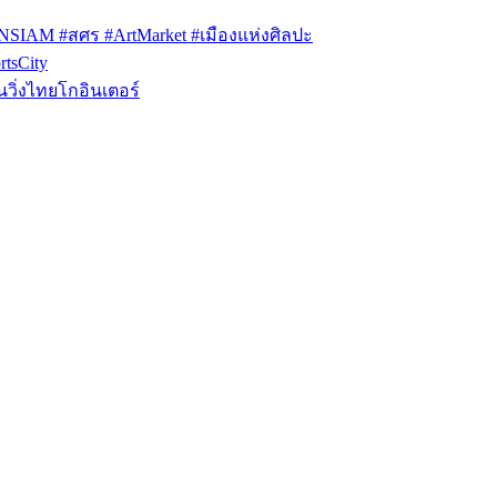
ONSIAM #สศร #ArtMarket #เมืองแห่งศิลปะ
tsCity
วิ่งไทยโกอินเตอร์