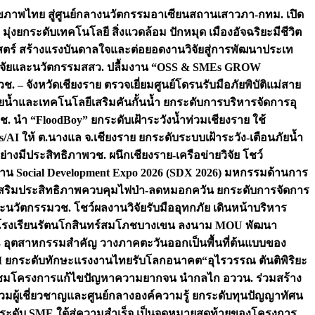
ภาพไทย สู่ศูนย์กลางนวัตกรรมอาเซียน
สถานเสาวภา-กทม. เปิด
 มุ่งยกระดับเทคโนโลยี สิ่งแวดล้อม ปักหมุด เมืองอัจฉริยะมีชีวิต
าสตร์ สร้างแรงบันดาลใจและต่อยอดงานวิจัยสู่การพัฒนาประเท
วิจัยและนวัตกรรม
สสว. ปลื้มงาน “OSS & SMEs GROW
วช. – จังหวัดเชียงราย ตรวจเยี่ยมศูนย์โดรนรับมือภัยพิบัติแม่สาย
ภัยน้ำและเทคโนโลยีเสริมคันกั้นน้ำ ยกระดับการบริหารจัดการอุ
ช. นำ “FloodBoy” ยกระดับเฝ้าระวังน้ำท่วมเชียงราย ใช้
/AI ให้ ต.นางแล จ.เชียงราย ยกระดับระบบเฝ้าระวัง-เตือนภัยน้ำ
ย่างมีประสิทธิภาพ
วช. ผนึกเชียงราย-เครือข่ายวิจัย โชว์
าน Social Development Expo 2026 (SDX 2026) มหกรรมด้านการ
า” เสริมประสิทธิภาพควบคุมไฟป่า-ลดหมอกควัน ยกระดับการจัดการ
และนวัตกรรม
วช. โชว์ผลงานวิจัยรับมืออุทกภัย เดินหน้าบริหาร
ือโรงเรียนรัตนโกสินทร์สมโภชบางเขน ลงนาม MOU พัฒนา
อม 3 อุตสาหกรรมสำคัญ วางภาคตะวันออกเป็นพื้นที่ต้นแบบของ
ผนึก AI ยกระดับทักษะแรงงานไทยรับโลกอนาคต
“อุไรวรรณ ตันติพิริยะ
มชมโครงการแก้ไขปัญหาความยากจน นำกลไก อววน. ร่วมสร้าง
มผู้เชี่ยวชาญและศูนย์กลางองค์ความรู้ ยกระดับทุนปัญญาทัศน
ดับ SME ใต้สู่ความสำเร็จ เป็นจุดหมายสุดท้ายของโครงการ