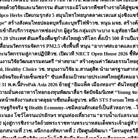
ทยด้วยวิจัยและนวัตกรรม ดันสารอะมิโนจากพืชสร้างรายได้สู่ชุม
ipco Herbs เปิดเกมรุกส่ง 5 สมุนไพรไทยบุกตลาดเวลเนส มุ่งชิงแช
ape” สร้างสังคมไทยปลอดบุหรี่และบุหรี่ไฟฟ้า
วช. หนุน มจธ. สร้างต้
ข้าถึงบริการสุขภาพช่องปาก ผู้สูงวัย-กลุ่มเปราะบาง จ.อุทัยธานี
ผน
20 ประเทศ ดันเครื่องดื่มชูกำลังไทยสู่เวทีโลก ตั้งเป้า 500 ล้านปีแ
คลื่อนนวัตกรรมจัดการ PM2.5 เชิงพื้นที่ หนุน “อากาศสะอาดและสา
นวัตกรรมสู่ภาคปฏิบัติ
วช. เปิดเวที NRCT Open House 2026 ชี้ทิ
นงานวิจัยวัฒนธรรมดนตรี “ท่าสยาม” สร้างคุณค่าวัฒนธรรมไทยส
 Healthy Choice
วช. หนุนงานวิจัย ม.สวนดุสิต นำมาตรฐานสาก
งอัจฉริยะด้วยเซ็นเซอร์” ขับเคลื่อนเป้าหมายประเทศไทยสู่สังคมอ
 31 พ.ค.นี้
ProPak Asia 2026 ย้ายสู่ “อิมแพ็ค เมืองทองฯ” ดันไทยสู
ู่ความมั่นคงอาหารไทย
กองทุนพัฒนาสื่อฯ จัดปัจฉิมนิเทศ “Young จะ
หน้าพลังงานสะอาดลุยอาเซียนเต็มสูบ
วช. ผนึก STS Forum ไทย–ญี่
่เศรษฐกิจจริง ชู Health Economy–เซมิคอนดักเตอร์เป็นหัวหอก
วช. –
อระนอง โชว์โดรนแปรอักษร หนุนท่องเที่ยวงาน “อาบน้ำแร่แลระนอ
มุ่งสู่การชิงรางวัลถ้วยพระราชทานพระบาทสมเด็จพระเจ้าอยู่หัว
อกสนามที่ 2
วช. ผนึกกองทัพภาคที่ 2 เปิดศูนย์พัฒนา “โดรนยุทธว