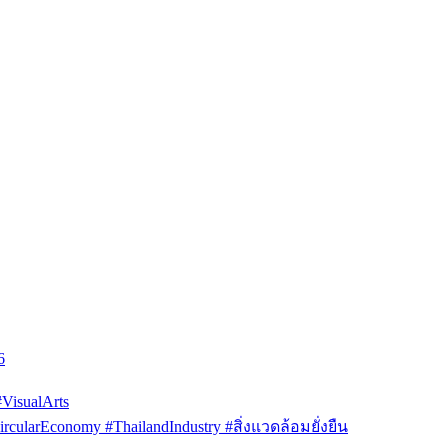
6
isualArts
arEconomy #ThailandIndustry #สิ่งแวดล้อมยั่งยืน