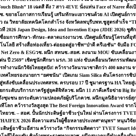
uch Blush” 18 เฉดสี ดึง 7 สาว 4EVE นั่งแท่น Face of Naree ตั้ง
ช. ขยายโอกาสการเรียนรู้ เสริมทักษะเยาวชนด้วย AI เปิดศูนย์การเร
่ยว ณ วิทยาลัยเทคนิคโคกสำโรง จังหวัดลพบุรี
บพท.ชูสูตรสำเร็จ “
ที 2026 Japan Design, Idea and Invention Expo (JDIE 2026) ชูศ
m เชื่อมการศึกษา–ทักษะ–ตลาดแรงงาน
วช. เปิดศูนย์เรียนรู้โดรนที่
โลยี สร้างสื่อท่องเที่ยว-ต่อยอดสู่อาชีพ
“ป่าดี ครีเอชัน” จับมือ 
ค Net Zero & ESG
วช. ผนึก สทนช.-สอศ. ลงนาม MOU ขับเคลื่อนงาน
่น ปี 2569” เชิดชูนักศึกษา มรภ. 38 แห่ง ขับเคลื่อนนวัตกรรมพั
การทำงาน
นักวิจัยไทยสุดปัง! คว้ารางวัลนานาชาติกว่า 400 ผลงาน 
ระเทศไทย
รองนายกฯ “ยศชนัน” เปิดเกม Siam Silica ดันโครงการชิปแห
สู่พลังขับเคลื่อนประเทศ
สรพ. ครบรอบ 17 ปี ชูมาตรฐาน HA ไทยสู่เ
กระดับบริการภาครัฐสู่ยุคดิจิทัล
วช. ผนึก 11 ภาคีเครือข่าย Big Br
ถึงชุมชน ยกระดับความปลอดภัยผู้บริโภค
วช. ผนึกมูลนิธิอาจารย์ส
วทีโลก คว้ารางวัลสูงสุด The Best Foreign Innovation Award จา
ตไทย
วช. – สอศ. ปั้นนักประดิษฐ์อาชีวะรุ่นใหม่ ผ่านโครงการ TVET
THAIFEX 2026 ดึงความสนใจผู้ซื้อหลายประเทศ
“ดนุพร” หนุนวิจัย
ระดิษฐ์อาชีวะอีสาน คว้ารางวัล “กิจกรรมติดดาว” TVET Smart Ide
คโนโลยีไร้คนขับ ชิงถ้วยพระราชทานฯ
วช. ผนึกสมาคมกีฬาเครื่องบิน