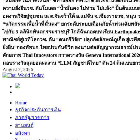
“หมอกควันภาคเหนือ” ชี้ทางออก PM2.5 ด้วยวิจัย–นวัตกรรม
วช.
ความยั่งยืน
วช. ดันโมเดล “น้ำมั่นคง ไม่ท่วม ไม่แล้ง” ปั้นต้นแบบ
อดงานวิจัยสู่ชุมชน ณ ต.จันจว้าใต้ อ.แม่จัน จ.เชียงราย
วช. หนุน 
“นวัตกรรมเพื่อน้ำที่มั่นคง” ยกระดับระบบเตือนภัยน้ำท่วมฉับพล
ไปกับ 5 คลินิกทันตกรรมราชบุรี ใกล้ฉัน
ถอดบทเรียน Earthquake 2
พาณิชย์สู่เวทีโลก
วช. ดัน “ดนตรีวิจัย” ปลุกอัตลักษณ์ภูเก็ต สู่เวท
ยั่งยืน”
กองทัพบก-ไทยประกันชีวิต ลงนามต่อสัญญากรมธรรม์ประกั
ศักยภาพ Thai Innovators กวาดรางวัล Geneva International 202
มอบรางวัลสุดยอดผลงาน “LLM สัญชาติไทย” ดัน 24 ต้นแบบยกระด
August 7, 2026
Home
ธุรกิจ/ประกัน/การเงิน
ภาครัฐ/ราชการ
ยานยนต์
อสังหา