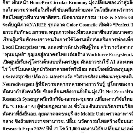
กิจ” เดินหน้า HomePro Circular Economy มุ่งเปลี่ยนของเก่าสู่ผล
กลไกความร่วมมือในพื้นที่ ขับเคลื่อนด้วยเทคโนโลยีและนวัตก
ศิลป์ไทยสู่เวทีนานาชาติ
สสว. เปิดฉากมหกรรม “OSS & SMEs GRO
ระดับภูมิภาค
NAREE รุกตลาด Color Cosmetic เปิดตัว “Perfect To
ยกระดับทักษะเยาวชน หนุนการท่องเที่ยวและอาชีพแห่งอนาคต
ว
เรียนรู้เสริมทักษะเยาวชนในการใช้โดรนเพื่อส่งเสริมการท่องเที
Local Enterprises
วช. แถลงข่าวนักประดิษฐ์ไทย คว้ารางวัลจากเว
“ทุนมนุษย์” กุญแจสู่อนาคตไทย เร่งสร้าง Workforce Ecosyste
เปิดศูนย์เรียนรู้โดรนต้นแบบที่นครปฐม ดันเยาวชนใช้ AI และเทคโน
ไร่ โชว์โมเดลปลูกป่าวิทยาศาสตร์พรีเมียม ตอบโจทย์นักลงทุนยุ
ประเทศ
ศุภชัย ปลัด อว. มอบรางวัล “วิศวกรสังคมพัฒนาชุมชนดีเด
Neurodivergent ผู้ที่มีความหลากหลายทางการรับรู้ สู่โลกของ
พัฒนากำลังคนวิจัย ขับเคลื่อนพลังงานยั่งยืน มุ่งเป้า Net Zero ป
Research Synergy ผนึกนักวิจัย-เอกชน-ชุมชน เปลี่ยนงานวิจัยไทย
ดัน “CIBbot” AI ผู้ช่วยกฎหมาย 24 ชั่วโมง ต้นแบบนวัตกรรมวิจัยย
พัฒนาที่ยั่งยืน
อย. ลุยตลาดสดธนบุรี ส่ง Mobile Unit ตรวจอาหาร
กลาง ชิงถ้วยพระราชทานฯ
วช. ปลื้ม! นวัตกรรมไทยสร้างชื่อบนเ
Research Expo 2026’ ปีที่ 21 โชว์ 1,000 ผลงานวิจัย เปลี่ยนอนาค