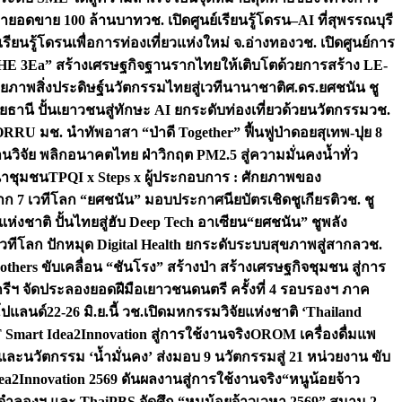
เป้ายอดขาย 100 ล้านบาท
วช. เปิดศูนย์เรียนรู้โดรน–AI ที่สุพรรณบุรี
ียนรู้โดรนเพื่อการท่องเที่ยวแห่งใหม่ จ.อ่างทอง
วช. เปิดศูนย์การ
THE 3Ea” สร้างเศรษฐกิจฐานรากไทยให้เติบโตด้วยการสร้าง LE-
ักยภาพสิ่งประดิษฐ์นวัตกรรมไทยสู่เวทีนานาชาติ
ศ.ดร.ยศชนัน ชู
อุทัยธานี ปั้นเยาวชนสู่ทักษะ AI ยกระดับท่องเที่ยวด้วยนวัตกรรม
วช.
FORRU มช. นำทัพอาสา “ป่าดี Together” ฟื้นฟูป่าดอยสุเทพ-ปุย 8
วิจัย พลิกอนาคตไทย ฝ่าวิกฤต PM2.5 สู่ความมั่นคงน้ำทั่ว
ฒนาชุมชน
TPQI x Steps x ผู้ประกอบการ : ศักยภาพของ
จาก 7 เวทีโลก “ยศชนัน” มอบประกาศนียบัตรเชิดชูเกียรติ
วช. ชู
่งชาติ ปั้นไทยสู่ฮับ Deep Tech อาเซียน
“ยศชนัน” ชูพลัง
วทีโลก ปักหมุด Digital Health ยกระดับระบบสุขภาพสู่สากล
วช.
others ขับเคลื่อน “ชันโรง” สร้างป่า สร้างเศรษฐกิจชุมชน สู่การ
ุกรีฯ จัดประลองยอดฝีมือเยาวชนดนตรี ครั้งที่ 4 รอบรองฯ ภาค
กโปแลนด์
22-26 มิ.ย.นี้ วช.เปิดมหกรรมวิจัยแห่งชาติ ‘Thailand
 Smart Idea2Innovation สู่การใช้งานจริง
OROM เครื่องดื่มแพ
และนวัตกรรม ‘น้ำมั่นคง’ ส่งมอบ 9 นวัตกรรมสู่ 21 หน่วยงาน ขับ
a2Innovation 2569 ดันผลงานสู่การใช้งานจริง
“หนูน้อยจ้าว
จำลองฯ และ ThaiPBS จัดศึก “หนูน้อยจ้าวเวหา 2569” สนาม 2