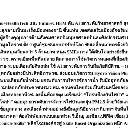
+HealthTech และ FutureCHEM ดัน AI ยกระดับวิทยาศาสตร์-สุข
บลุกลามเป็นมะเร็ง
เมืองทองธานี ขึ้นแท่น เขตส่งเสริมเมืองอัจฉริยะ
่องผู้สร้างคุณูปการด้านสังคมศาสตร์ มนุษยศาสตร์ และศิลปกรรมศ
ำมูลโคราช ตั้ง 9 ศูนย์ชุมชนเกษตรรักษ์โลก ขับเคลื่อนเกษตรด้วย
หมุนเวียนกว่า 5 ล้านบาท หนุน SMEs ภาคใต้เติบโตอย่างยั่งยืน
ำ วช. ตรวจเยี่ยมพื้นที่แม่สาย ติดตามการใช้นวัตกรรมแผนที่เสี่ยง
สาย-ระบบเตือนภัยดินถล่ม ใช้ AI ยกระดับการรับมือภัยพิบัติ
วช. – ม
อุทกภัยอย่างมีประสิทธิภาพ
วช. ส่งมอบนวัตกรรม Hydro Vision Plus
ระบบเตือนภัยน้ำท่วม ยกระดับการบริหารจัดการน้ำ รับมืออุทกภัยอ
มความปลอดภัยประชาชน
รมว.พม. ชวนคนไทยร่วมเป็นส่วนหนึ่งของง
 เมืองทองธานี
วช. ลงพื้นที่ดอยตุง เตรียมนำ “โดรนป้องกันไฟป่
นไฟป่า” ดอยตุง ยกระดับการจัดการไฟป่าและฝุ่น PM2.5 ด้วยวิจัย
อมูลกลาง ลดเสี่ยงน้ำท่วมอย่างยั่งยืน
มูลนิธิธรรมาภิบาลฯ จับม
งอนาคต” ต้องไม่พัฒนาแบบแยกส่วน วีเอ็นยู เอเชีย แปซิฟิค เชื่
“Conicle Skills” พลิกโฉมองค์กรสู่ Skills-Based Organization 