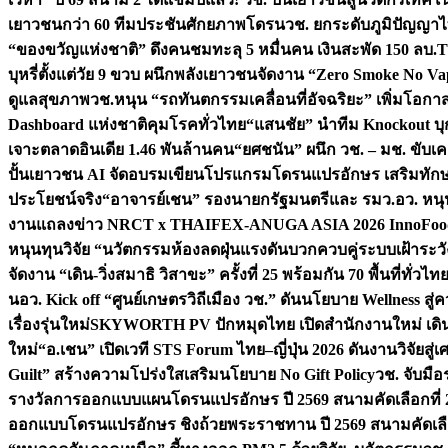
เยาวชนกว่า 60 ทีมประชันศักยภาพโดรน
วช. ยกระดับภูมิปัญญาไ
“ของขวัญแห่งชาติ” ดึงคนชมทะลุ 5 หมื่นคน เงินสะพัด 150 ลบ.
T
บุหรี่ตั้งแต่วัย 9 ขวบ ผนึกพลังเยาวชนจัดงาน “Zero Smoke No V
ดูแลสุขภาพ
วช.หนุน “รถทันตกรรมเคลื่อนที่อัจฉริยะ” เพิ่มโอกาสเ
Dashboard แห่งชาติคุมโรคทั่วไทย
“แสนชัย” นำทีม Knockout บุก 
เจาะตลาดอินเดีย 1.46 พันล้านคน
“ยศชนัน” ผนึก วช. – มช. ขับเ
ปั้นเยาวชน AI จัดอบรมเขียนโปรแกรมโดรนแปรอักษร เสริมทักษะ
ประโยชน์จริง
“อาจารย์เชน” รองนายกรัฐมนตรีและ รมว.อว. หนุ
งานแถลงข่าว NRCT x THAIFEX-ANUGA ASIA 2026 InnoFood,
หนุนทุนวิจัย “นวัตกรรมห้องลดฝุ่นแรงดันบวกควบคู่ระบบเฝ้าระวั
จัดงาน “เดิน-วิ่งสมาธิ วิสาขะ” ครั้งที่ 25 พร้อมกัน 70 พื้นที่ทั่วไทย
น
อว. Kick off “ศูนย์เกษตรวิถีเมือง วช.” ดันนโยบาย Wellness ส
เรื่องรุ่นใหม่
SKYWORTH PV ปักหมุดไทย เปิดสำนักงานใหม่ เดิน
ใหม่
“อ.เชน” เปิดเวที STS Forum ไทย–ญี่ปุ่น 2026 ดันงานวิจัยสู
Guilt” สร้างความโปร่งใสเสริมนโยบาย No Gift Policy
วช. จับมื
รางวัลการออกแบบแผนโดรนแปรอักษร ปี 2569 สนามคัดเลือกที่ 2 
ออกแบบโดรนแปรอักษร ชิงถ้วยพระราชทาน ปี 2569 สนามคัดเลื