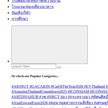
โรงพยบาล/สุขภาพ/ความงาม
โรงแรม/ท่องเที่ยว/อาหาร
บันเทิง/กีฬา
การศึกษา
Search
for:
Or check our Popular Categories...
#AIONUT #GACAION #CarOfTheYear2026 #EVThailand #
#AmazingThailandCountdown2025 #ICONSIAM #ICONSI
#ARTDNAHUB #วช #NRCT #อว #กระทรวงอว #ทัศนศิลป์ #
#AsiaEnwastExpo2026 #สอท #อุตสาหกรรมสีเขียว #เศรษฐกิจ