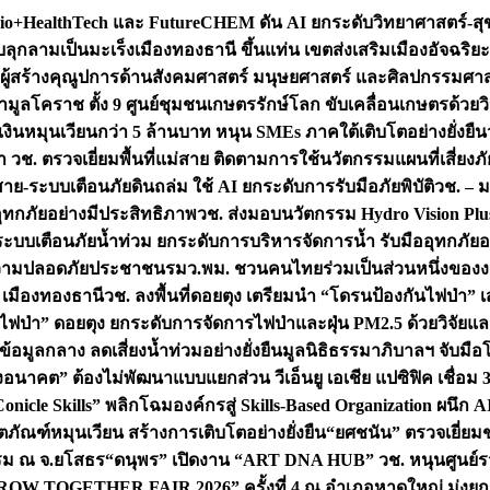
+HealthTech และ FutureCHEM ดัน AI ยกระดับวิทยาศาสตร์-สุข
บลุกลามเป็นมะเร็ง
เมืองทองธานี ขึ้นแท่น เขตส่งเสริมเมืองอัจฉริยะ
่องผู้สร้างคุณูปการด้านสังคมศาสตร์ มนุษยศาสตร์ และศิลปกรรมศ
ำมูลโคราช ตั้ง 9 ศูนย์ชุมชนเกษตรรักษ์โลก ขับเคลื่อนเกษตรด้วย
หมุนเวียนกว่า 5 ล้านบาท หนุน SMEs ภาคใต้เติบโตอย่างยั่งยืน
ำ วช. ตรวจเยี่ยมพื้นที่แม่สาย ติดตามการใช้นวัตกรรมแผนที่เสี่ยง
สาย-ระบบเตือนภัยดินถล่ม ใช้ AI ยกระดับการรับมือภัยพิบัติ
วช. – ม
อุทกภัยอย่างมีประสิทธิภาพ
วช. ส่งมอบนวัตกรรม Hydro Vision Plus
ระบบเตือนภัยน้ำท่วม ยกระดับการบริหารจัดการน้ำ รับมืออุทกภัยอ
มความปลอดภัยประชาชน
รมว.พม. ชวนคนไทยร่วมเป็นส่วนหนึ่งของง
 เมืองทองธานี
วช. ลงพื้นที่ดอยตุง เตรียมนำ “โดรนป้องกันไฟป่
นไฟป่า” ดอยตุง ยกระดับการจัดการไฟป่าและฝุ่น PM2.5 ด้วยวิจัย
อมูลกลาง ลดเสี่ยงน้ำท่วมอย่างยั่งยืน
มูลนิธิธรรมาภิบาลฯ จับม
งอนาคต” ต้องไม่พัฒนาแบบแยกส่วน วีเอ็นยู เอเชีย แปซิฟิค เชื่
“Conicle Skills” พลิกโฉมองค์กรสู่ Skills-Based Organization 
ิตภัณฑ์หมุนเวียน สร้างการเติบโตอย่างยั่งยืน
“ยศชนัน” ตรวจเยี่ย
รรม ณ จ.ยโสธร
“ดนุพร” เปิดงาน “ART DNA HUB” วช. หนุนศูนย์รว
W TOGETHER FAIR 2026” ครั้งที่ 4 ณ อำเภอหาดใหญ่ มุ่งยกระ