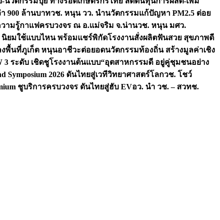
จัย-นวัตกรรมปุ๋ย ทางรอดเกษตรกรไทย ลดต้นทุนการผลิต-เพิ่ม
ว่า 900 ล้านบาท
วช. หนุน วว. นำนวัตกรรมแก้ปัญหา PM2.5 ต่อย
ความรู้กาแฟครบวงจร ณ อ.แม่จริม จ.น่าน
วช. หนุน มศว.
น นิยมใช้แบบไหน พร้อมแชร์พิกัดโรงงานสั่งผลิต
ฟันสวย สุขภาพดี
งพื้นที่ภูเก็ต หนุนอาชีวะต่อยอดนวัตกรรมท้องถิ่น สร้างมูลค่าเชิง
ระดับ เชิดชูโรงงานต้นแบบ“อุตสาหกรรมดี อยู่คู่ชุมชนอย่าง
nd Symposium 2026 ดันไทยสู่เวทีวิทยาศาสตร์โลก
วช. โชว์
ium ชูบริการครบวงจร ดันไทยสู่ฮับ EV
อว. นำ วช. – สวทช.