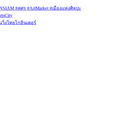
ONSIAM #สศร #ArtMarket #เมืองแห่งศิลปะ
tsCity
วิ่งไทยโกอินเตอร์