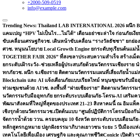
+2000-509-0519
info@example.com
Trending News:
Thailand LAB INTERNATIONAL 2026 ผนึก Bio
แคมเปญ “HPV ไม่เป็นไร…ไม่ได้” เตือนอย่าชะล่าใจ ก่อนภัยเงีย
ขับเคลื่อนเศรษฐกิจ
วช. เดินหน้าขับเคลื่อน “รางวัลธัชชา” ยกย
ศ
วช. หนุนนโยบาย Local Growth Engine ยกระดับทุเรียนต้นแม่น้
TOGETHER FAIR 2026” ที่สงขลาประสบความสำเร็จ สร้างเม็ดเงิน
ยกระดับเฝ้าระวัง–ช่วยเหลือผู้ประสบภัยด้วยนวัตกรรม
เชียงราย น
ทกภัย
วช. ผนึก จ.เชียงราย ติดตามนวัตกรรมแผนที่เสี่ยงภัยน้ำแม่
Blockchain และ AI แจ้งเตือนภัยแบบเรียลไทม์ หนุนชุมชนรับมือ
ท่วมชุมชนด้วย AI
วช. ลงพื้นที่ “ฝายเชียงราย” ติดตามนวัตกรรม
นวัตกรรมรับมืออุทกภัย ยกระดับระบบเตือนภัย-โดรน-AI เสริ
พัฒนาสังคมที่ใหญ่ที่สุดของประเทศ 21–23 สิงหาคมนี้ ณ อิมแพ็ค
เชิงรุกด้วยนวัตกรรม
วช.เปิดต้นแบบ “ศูนย์ปฏิบัติการโดรนป้องกั
จัดการน้ำด้วย ววน. ครอบคลุม 10 จังหวัด ยกระดับระบบเตือนภัย-ข้
หลักสูตรกฎหมาย ปลูกฝังธรรมาภิบาลเยาวชน ระยะ 5 ปี
เมืองแห่
เทคโนโลยีเพื่อเมือง เศรษฐกิจ และคุณภาพชีวิต
Conicle เปิดตัว 