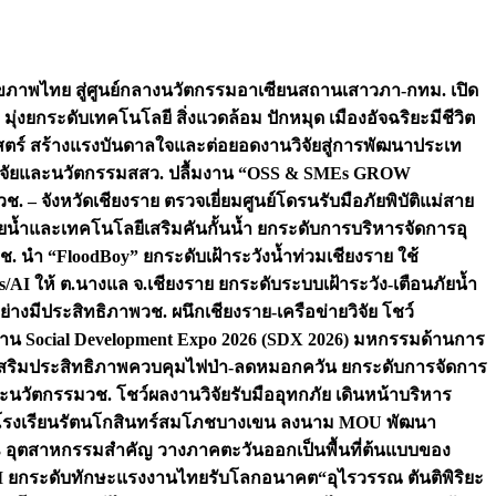
ภาพไทย สู่ศูนย์กลางนวัตกรรมอาเซียน
สถานเสาวภา-กทม. เปิด
 มุ่งยกระดับเทคโนโลยี สิ่งแวดล้อม ปักหมุด เมืองอัจฉริยะมีชีวิต
าสตร์ สร้างแรงบันดาลใจและต่อยอดงานวิจัยสู่การพัฒนาประเท
วิจัยและนวัตกรรม
สสว. ปลื้มงาน “OSS & SMEs GROW
วช. – จังหวัดเชียงราย ตรวจเยี่ยมศูนย์โดรนรับมือภัยพิบัติแม่สาย
ภัยน้ำและเทคโนโลยีเสริมคันกั้นน้ำ ยกระดับการบริหารจัดการอุ
ช. นำ “FloodBoy” ยกระดับเฝ้าระวังน้ำท่วมเชียงราย ใช้
/AI ให้ ต.นางแล จ.เชียงราย ยกระดับระบบเฝ้าระวัง-เตือนภัยน้ำ
ย่างมีประสิทธิภาพ
วช. ผนึกเชียงราย-เครือข่ายวิจัย โชว์
าน Social Development Expo 2026 (SDX 2026) มหกรรมด้านการ
า” เสริมประสิทธิภาพควบคุมไฟป่า-ลดหมอกควัน ยกระดับการจัดการ
และนวัตกรรม
วช. โชว์ผลงานวิจัยรับมืออุทกภัย เดินหน้าบริหาร
ือโรงเรียนรัตนโกสินทร์สมโภชบางเขน ลงนาม MOU พัฒนา
อม 3 อุตสาหกรรมสำคัญ วางภาคตะวันออกเป็นพื้นที่ต้นแบบของ
ผนึก AI ยกระดับทักษะแรงงานไทยรับโลกอนาคต
“อุไรวรรณ ตันติพิริยะ