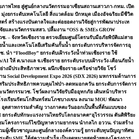
ภาพไทย สู่ศูนย์กลางนวัตกรรมอาเซียน
สถานเสาวภา-กทม. เปิด
 มุ่งยกระดับเทคโนโลยี สิ่งแวดล้อม ปักหมุด เมืองอัจฉริยะมีชีวิต
าสตร์ สร้างแรงบันดาลใจและต่อยอดงานวิจัยสู่การพัฒนาประเท
วิจัยและนวัตกรรม
สสว. ปลื้มงาน “OSS & SMEs GROW
วช. – จังหวัดเชียงราย ตรวจเยี่ยมศูนย์โดรนรับมือภัยพิบัติแม่สาย
ภัยน้ำและเทคโนโลยีเสริมคันกั้นน้ำ ยกระดับการบริหารจัดการอุ
ช. นำ “FloodBoy” ยกระดับเฝ้าระวังน้ำท่วมเชียงราย ใช้
/AI ให้ ต.นางแล จ.เชียงราย ยกระดับระบบเฝ้าระวัง-เตือนภัยน้ำ
ย่างมีประสิทธิภาพ
วช. ผนึกเชียงราย-เครือข่ายวิจัย โชว์
าน Social Development Expo 2026 (SDX 2026) มหกรรมด้านการ
า” เสริมประสิทธิภาพควบคุมไฟป่า-ลดหมอกควัน ยกระดับการจัดการ
และนวัตกรรม
วช. โชว์ผลงานวิจัยรับมืออุทกภัย เดินหน้าบริหาร
ือโรงเรียนรัตนโกสินทร์สมโภชบางเขน ลงนาม MOU พัฒนา
อม 3 อุตสาหกรรมสำคัญ วางภาคตะวันออกเป็นพื้นที่ต้นแบบของ
ผนึก AI ยกระดับทักษะแรงงานไทยรับโลกอนาคต
“อุไรวรรณ ตันติพิริยะ
มชมโครงการแก้ไขปัญหาความยากจน นำกลไก อววน. ร่วมสร้าง
มผู้เชี่ยวชาญและศูนย์กลางองค์ความรู้ ยกระดับทุนปัญญาทัศน
ดับ SME ใต้สู่ความสำเร็จ เป็นจุดหมายสุดท้ายของโครงการ