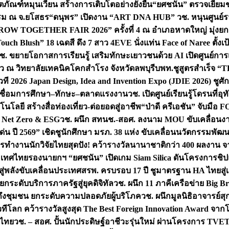
ิตภัณฑ์หมุนเวียน สร้างการเติบโตอย่างยั่งยืน
“ยศชนัน” ตรวจเยี่ย
รรม ณ จ.ยโสธร
“ดนุพร” เปิดงาน “ART DNA HUB” วช. หนุนศูนย์รว
W TOGETHER FAIR 2026” ครั้งที่ 4 ณ อำเภอหาดใหญ่ มุ่งยกระ
uch Blush” 18 เฉดสี ดึง 7 สาว 4EVE นั่งแท่น Face of Naree ตั้ง
ช. ขยายโอกาสการเรียนรู้ เสริมทักษะเยาวชนด้วย AI เปิดศูนย์การเร
่ยว ณ วิทยาลัยเทคนิคโคกสำโรง จังหวัดลพบุรี
บพท.ชูสูตรสำเร็จ “
ที 2026 Japan Design, Idea and Invention Expo (JDIE 2026) ชูศ
m เชื่อมการศึกษา–ทักษะ–ตลาดแรงงาน
วช. เปิดศูนย์เรียนรู้โดรนที่
โลยี สร้างสื่อท่องเที่ยว-ต่อยอดสู่อาชีพ
“ป่าดี ครีเอชัน” จับมือ 
ค Net Zero & ESG
วช. ผนึก สทนช.-สอศ. ลงนาม MOU ขับเคลื่อนงาน
่น ปี 2569” เชิดชูนักศึกษา มรภ. 38 แห่ง ขับเคลื่อนนวัตกรรมพั
การทำงาน
นักวิจัยไทยสุดปัง! คว้ารางวัลนานาชาติกว่า 400 ผลงาน 
ระเทศไทย
รองนายกฯ “ยศชนัน” เปิดเกม Siam Silica ดันโครงการชิปแห
สู่พลังขับเคลื่อนประเทศ
สรพ. ครบรอบ 17 ปี ชูมาตรฐาน HA ไทยสู่เ
กระดับบริการภาครัฐสู่ยุคดิจิทัล
วช. ผนึก 11 ภาคีเครือข่าย Big Br
ถึงชุมชน ยกระดับความปลอดภัยผู้บริโภค
วช. ผนึกมูลนิธิอาจารย์ส
วทีโลก คว้ารางวัลสูงสุด The Best Foreign Innovation Award จา
ตไทย
วช. – สอศ. ปั้นนักประดิษฐ์อาชีวะรุ่นใหม่ ผ่านโครงการ TVET