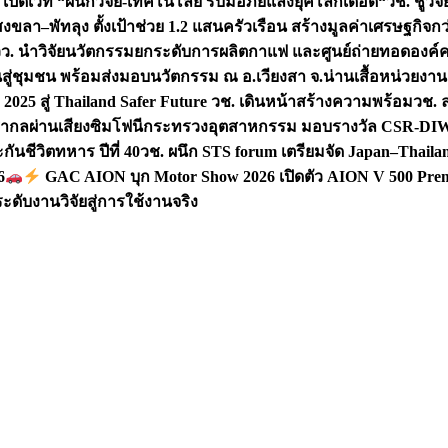
 เปิดเวที “ผนึกวิจัย-เทคโนโลยี รับมือภัยแล้งยุคโลกเดือด“
วช. ชูวิ
สงขลา–พัทลุง ตั้งเป้าช่วย 1.2 แสนครัวเรือน สร้างมูลค่าเศรษฐกิจก
วว. นำวิจัยนวัตกรรมยกระดับการผลิตกาแฟ และศูนย์ถ่ายทอดองค์
ันสู่ชุมชน พร้อมส่งมอบนวัตกรรม ณ อ.เวียงสา จ.น่าน
เสื้อหน่วยงา
025 สู่ Thailand Safer Future วช. เดินหน้าสร้างความพร้อม
วช. ล
ีสากลผ่านเสียงซิมโฟนี
กระทรวงอุตสาหกรรม มอบรางวัล CSR-DIW 3 
นชีวิตทหาร ปีที่ 40
วช. ผนึก STS forum เตรียมจัด Japan–Thaila
6
GAC AION บุก Motor Show 2026 เปิดตัว AION V 500 Prem
ับงานวิจัยสู่การใช้งานจริง