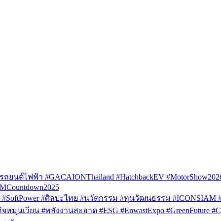
รถยนต์ไฟฟ้า #GACAIONThailand #HatchbackEV #MotorShow202
AMCountdown2025
SoftPower #ศิลปะไทย #นวัตกรรม #ทุนวัฒนธรรม #ICONSIAM #V
หมุนเวียน #พลังงานสะอาด #ESG #EnwastExpo #GreenFuture #Circul