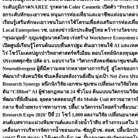
ระดับภูมิภาค
NAREE รุกตลาด Color Cosmetic เปิดตัว “Perfect To
ยกระดับทักษะเยาวชน หนุนการท่องเที่ยวและอาชีพแห่งอนาคต
ว
เรียนรู้เสริมทักษะเยาวชนในการใช้โดรนเพื่อส่งเสริมการท่องเที
Local Enterprises
วช. แถลงข่าวนักประดิษฐ์ไทย คว้ารางวัลจากเว
“ทุนมนุษย์” กุญแจสู่อนาคตไทย เร่งสร้าง Workforce Ecosyste
เปิดศูนย์เรียนรู้โดรนต้นแบบที่นครปฐม ดันเยาวชนใช้ AI และเทคโน
ไร่ โชว์โมเดลปลูกป่าวิทยาศาสตร์พรีเมียม ตอบโจทย์นักลงทุนยุ
ประเทศ
ศุภชัย ปลัด อว. มอบรางวัล “วิศวกรสังคมพัฒนาชุมชนดีเด
Neurodivergent ผู้ที่มีความหลากหลายทางการรับรู้ สู่โลกของ
พัฒนากำลังคนวิจัย ขับเคลื่อนพลังงานยั่งยืน มุ่งเป้า Net Zero ป
Research Synergy ผนึกนักวิจัย-เอกชน-ชุมชน เปลี่ยนงานวิจัยไทย
ดัน “CIBbot” AI ผู้ช่วยกฎหมาย 24 ชั่วโมง ต้นแบบนวัตกรรมวิจัยย
พัฒนาที่ยั่งยืน
อย. ลุยตลาดสดธนบุรี ส่ง Mobile Unit ตรวจอาหาร
กลาง ชิงถ้วยพระราชทานฯ
วช. ปลื้ม! นวัตกรรมไทยสร้างชื่อบนเ
Research Expo 2026’ ปีที่ 21 โชว์ 1,000 ผลงานวิจัย เปลี่ยนอนาค
ลนต์เบสจากมะม่วงหิมพานต์และกล้วยน้ำว้าดิบ สร้างกระแสใน 
เคลื่อนการบริหารจัดการน้ำขอนแก่น–ชัยภูมิ
วช.-สอศ. ปลื้มนักป
เวหา” ปี 69 สนาม 2 ได้แชมป์แล้ว! วช. ปั้นเยาวชนสู่นวัตกรเท