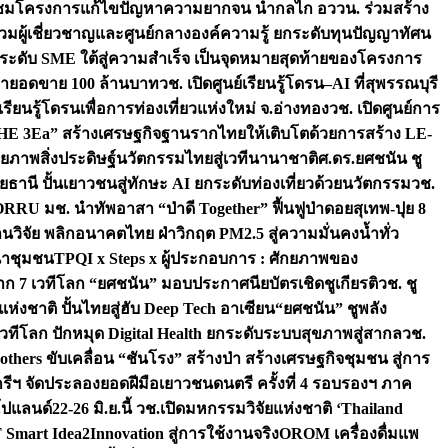
มชมโครงการแก้ไขปัญหาความยากจน นำกลไก อววน. ร่วมสร้าง
มผู้เชี่ยวชาญและศูนย์กลางองค์ความรู้ ยกระดับทุนปัญญาทัศน
ดับ SME ใต้สู่ความสำเร็จ เป็นจุดหมายสุดท้ายของโครงการ
เป้ายอดขาย 100 ล้านบาท
วช. เปิดศูนย์เรียนรู้โดรน–AI ที่สุพรรณบุรี
ียนรู้โดรนเพื่อการท่องเที่ยวแห่งใหม่ จ.อ่างทอง
วช. เปิดศูนย์การ
THE 3Ea” สร้างเศรษฐกิจฐานรากไทยให้เติบโตด้วยการสร้าง LE-
ักยภาพสิ่งประดิษฐ์นวัตกรรมไทยสู่เวทีนานาชาติ
ศ.ดร.ยศชนัน ชู
อุทัยธานี ปั้นเยาวชนสู่ทักษะ AI ยกระดับท่องเที่ยวด้วยนวัตกรรม
วช.
FORRU มช. นำทัพอาสา “ป่าดี Together” ฟื้นฟูป่าดอยสุเทพ-ปุย 8
วิจัย พลิกอนาคตไทย ฝ่าวิกฤต PM2.5 สู่ความมั่นคงน้ำทั่ว
ฒนาชุมชน
TPQI x Steps x ผู้ประกอบการ : ศักยภาพของ
จาก 7 เวทีโลก “ยศชนัน” มอบประกาศนียบัตรเชิดชูเกียรติ
วช. ชู
่งชาติ ปั้นไทยสู่ฮับ Deep Tech อาเซียน
“ยศชนัน” ชูพลัง
วทีโลก ปักหมุด Digital Health ยกระดับระบบสุขภาพสู่สากล
วช.
others ขับเคลื่อน “ชันโรง” สร้างป่า สร้างเศรษฐกิจชุมชน สู่การ
ุกรีฯ จัดประลองยอดฝีมือเยาวชนดนตรี ครั้งที่ 4 รอบรองฯ ภาค
กโปแลนด์
22-26 มิ.ย.นี้ วช.เปิดมหกรรมวิจัยแห่งชาติ ‘Thailand
 Smart Idea2Innovation สู่การใช้งานจริง
OROM เครื่องดื่มแพ