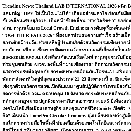
Skip
Trending News:
Thailand LAB INTERNATIONAL 2026 ผนึก Bio
to
แคมเปญ “HPV ไม่เป็นไร…ไม่ได้” เตือนอย่าชะล่าใจ ก่อนภัยเงีย
content
ขับเคลื่อนเศรษฐกิจ
วช. เดินหน้าขับเคลื่อน “รางวัลธัชชา” ยกย
ศ
วช. หนุนนโยบาย Local Growth Engine ยกระดับทุเรียนต้นแม่น้
TOGETHER FAIR 2026” ที่สงขลาประสบความสำเร็จ สร้างเม็ดเงิน
ยกระดับเฝ้าระวัง–ช่วยเหลือผู้ประสบภัยด้วยนวัตกรรม
เชียงราย น
ทกภัย
วช. ผนึก จ.เชียงราย ติดตามนวัตกรรมแผนที่เสี่ยงภัยน้ำแม่
Blockchain และ AI แจ้งเตือนภัยแบบเรียลไทม์ หนุนชุมชนรับมือ
ท่วมชุมชนด้วย AI
วช. ลงพื้นที่ “ฝายเชียงราย” ติดตามนวัตกรรม
นวัตกรรมรับมืออุทกภัย ยกระดับระบบเตือนภัย-โดรน-AI เสริ
พัฒนาสังคมที่ใหญ่ที่สุดของประเทศ 21–23 สิงหาคมนี้ ณ อิมแพ็ค
เชิงรุกด้วยนวัตกรรม
วช.เปิดต้นแบบ “ศูนย์ปฏิบัติการโดรนป้องกั
จัดการน้ำด้วย ววน. ครอบคลุม 10 จังหวัด ยกระดับระบบเตือนภัย-ข้
หลักสูตรกฎหมาย ปลูกฝังธรรมาภิบาลเยาวชน ระยะ 5 ปี
เมืองแห่
เทคโนโลยีเพื่อเมือง เศรษฐกิจ และคุณภาพชีวิต
Conicle เปิดตัว 
กิจ” เดินหน้า HomePro Circular Economy มุ่งเปลี่ยนของเก่าสู่ผล
กลไกความร่วมมือในพื้นที่ ขับเคลื่อนด้วยเทคโนโลยีและนวัตก
ศิลป์ไทยสู่เวทีนานาชาติ
สสว. เปิดฉากมหกรรม “OSS & SMEs GRO