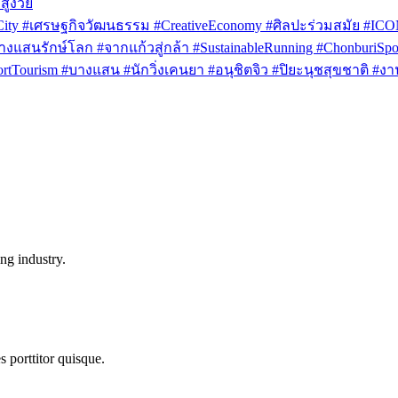
สูงวัย
rCity #เศรษฐกิจวัฒนธรรม #CreativeEconomy #ศิลปะร่วมสมัย #IC
งแสนรักษ์โลก #จากแก้วสู่กล้า #SustainableRunning #ChonburiSpor
Tourism #บางแสน #นักวิ่งเคนยา #อนุชิตจิว #ปิยะนุชสุขชาติ #งาน
ng industry.
s porttitor quisque.