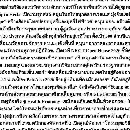
ทยด้วยวิจัยและนวัตกรรม ดันสารอะมิโนจากพืชสร้างรายได้สู่ชุม
ipco Herbs เปิดเกมรุกส่ง 5 สมุนไพรไทยบุกตลาดเวลเนส มุ่งชิงแช
ape” สร้างสังคมไทยปลอดบุหรี่และบุหรี่ไฟฟ้า
วช. หนุน มจธ. สร้างต้
ข้าถึงบริการสุขภาพช่องปาก ผู้สูงวัย-กลุ่มเปราะบาง จ.อุทัยธานี
ผน
20 ประเทศ ดันเครื่องดื่มชูกำลังไทยสู่เวทีโลก ตั้งเป้า 500 ล้านปีแ
คลื่อนนวัตกรรมจัดการ PM2.5 เชิงพื้นที่ หนุน “อากาศสะอาดและสา
นวัตกรรมสู่ภาคปฏิบัติ
วช. เปิดเวที NRCT Open House 2026 ชี้ทิ
นงานวิจัยวัฒนธรรมดนตรี “ท่าสยาม” สร้างคุณค่าวัฒนธรรมไทยส
 Healthy Choice
วช. หนุนงานวิจัย ม.สวนดุสิต นำมาตรฐานสาก
งอัจฉริยะด้วยเซ็นเซอร์” ขับเคลื่อนเป้าหมายประเทศไทยสู่สังคมอ
 31 พ.ค.นี้
ProPak Asia 2026 ย้ายสู่ “อิมแพ็ค เมืองทองฯ” ดันไทยสู
ู่ความมั่นคงอาหารไทย
กองทุนพัฒนาสื่อฯ จัดปัจฉิมนิเทศ “Young จะ
หน้าพลังงานสะอาดลุยอาเซียนเต็มสูบ
วช. ผนึก STS Forum ไทย–ญี่
่เศรษฐกิจจริง ชู Health Economy–เซมิคอนดักเตอร์เป็นหัวหอก
วช. –
อระนอง โชว์โดรนแปรอักษร หนุนท่องเที่ยวงาน “อาบน้ำแร่แลระนอ
มุ่งสู่การชิงรางวัลถ้วยพระราชทานพระบาทสมเด็จพระเจ้าอยู่หัว
อกสนามที่ 2
วช. ผนึกกองทัพภาคที่ 2 เปิดศูนย์พัฒนา “โดรนยุทธว