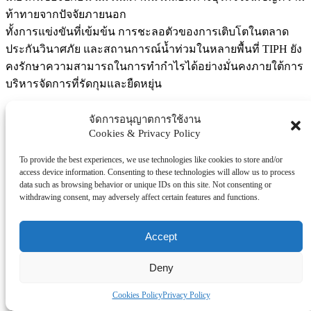
ท้าทายจากปัจจัยภายนอก
ทั้งการแข่งขันที่เข้มข้น การชะลอตัวของการเติบโตในตลาด
ประกันวินาศภัย และสถานการณ์น้ำท่วมในหลายพื้นที่ TIPH ยัง
คงรักษาความสามารถในการทำกำไรได้อย่างมั่นคงภายใต้การ
บริหารจัดการที่รัดกุมและยืดหยุ่น
บริษัท ทิพยประกันภัย จำกัด (มหาชน) หรือ TIP เน้นกลยุทธ์การ
จัดการอนุญาตการใช้งาน
รับประกันภัยที่คัดสรรและกำหนดอัตราเบี้ยประกันตามความ
Cookies & Privacy Policy
เสี่ยง (Risk-Based Pricing) เพื่อให้ประสบการณ์ด้านการประกัน
To provide the best experiences, we use technologies like cookies to store and/or
ภัยแก่ลูกค้าเป็นไปอย่างยอดเยี่ยม ส่งผลให้ในช่วง 9 เดือนแรก
access device information. Consenting to these technologies will allow us to process
ของปี TIP มีกำไรจากการรับประกันภัย 2,283 ล้านบาท คงความ
data such as browsing behavior or unique IDs on this site. Not consenting or
withdrawing consent, may adversely affect certain features and functions.
แข็งแกร่งและต่อยอดการเติบโตได้อย่างยั่งยืน
นอกจากนี้ บริษัท ทิพย ไอบี จำกัด หนึ่งในบริษัทเรือธงของ TIPH
Accept
ที่มุ่งเน้นการลงทุนในธุรกิจประกันภัย ได้เข้าลงทุนในบริษัท อิน
ชัวร์เวิร์ส จำกัด (มหาชน) ซึ่งเป็นบริษัทประกันภัยวินาศภัยดิจิทัล
Deny
เต็มรูปแบบ โดยมุ่งตอบสนองกลุ่มลูกค้า Digital Native และ
Cookies Policy
Privacy Policy
Digital Adaptive มีเบี้ยประกันภัยรับรวมรอบ 9 เดือนของปี 2567