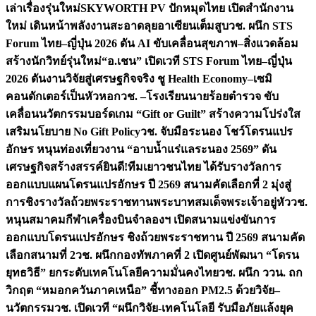
เล่าเรื่องรุ่นใหม่
SKYWORTH PV ปักหมุดไทย เปิดสำนักงาน
ใหม่ เดินหน้าพลังงานสะอาดลุยอาเซียนเต็มสูบ
วช. ผนึก STS
Forum ไทย–ญี่ปุ่น 2026 ดัน AI ขับเคลื่อนสุขภาพ–สิ่งแวดล้อม
สร้างนักวิทย์รุ่นใหม่
“อ.เชน” เปิดเวที STS Forum ไทย–ญี่ปุ่น
2026 ดันงานวิจัยสู่เศรษฐกิจจริง ชู Health Economy–เซมิ
คอนดักเตอร์เป็นหัวหอก
วช. –โรงเรียนนายร้อยตำรวจ ขับ
เคลื่อนนวัตกรรมบอร์ดเกม “Gift or Guilt” สร้างความโปร่งใส
เสริมนโยบาย No Gift Policy
วช. จับมือระนอง โชว์โดรนแปร
อักษร หนุนท่องเที่ยวงาน “อาบน้ำแร่แลระนอง 2569” ดัน
เศรษฐกิจสร้างสรรค์
ยินดี!ทีมเยาวชนไทย ได้รับรางวัลการ
ออกแบบแผนโดรนแปรอักษร ปี 2569 สนามคัดเลือกที่ 2 มุ่งสู่
การชิงรางวัลถ้วยพระราชทานพระบาทสมเด็จพระเจ้าอยู่หัว
วช.
หนุนสมาคมกีฬาเครื่องบินจำลองฯ เปิดสนามแข่งขันการ
ออกแบบโดรนแปรอักษร ชิงถ้วยพระราชทาน ปี 2569 สนามคัด
เลือกสนามที่ 2
วช. ผนึกกองทัพภาคที่ 2 เปิดศูนย์พัฒนา “โดรน
ยุทธวิธี” ยกระดับเทคโนโลยีความมั่นคงไทย
วช. ผนึก ววน. ถก
วิกฤต “หมอกควันภาคเหนือ” ชี้ทางออก PM2.5 ด้วยวิจัย–
นวัตกรรม
วช. เปิดเวที “ผนึกวิจัย-เทคโนโลยี รับมือภัยแล้งยุค