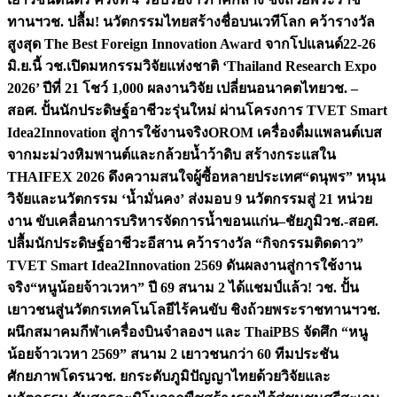
ทานฯ
วช. ปลื้ม! นวัตกรรมไทยสร้างชื่อบนเวทีโลก คว้ารางวัล
สูงสุด The Best Foreign Innovation Award จากโปแลนด์
22-26
มิ.ย.นี้ วช.เปิดมหกรรมวิจัยแห่งชาติ ‘Thailand Research Expo
2026’ ปีที่ 21 โชว์ 1,000 ผลงานวิจัย เปลี่ยนอนาคตไทย
วช. –
สอศ. ปั้นนักประดิษฐ์อาชีวะรุ่นใหม่ ผ่านโครงการ TVET Smart
Idea2Innovation สู่การใช้งานจริง
OROM เครื่องดื่มแพลนต์เบส
จากมะม่วงหิมพานต์และกล้วยน้ำว้าดิบ สร้างกระแสใน
THAIFEX 2026 ดึงความสนใจผู้ซื้อหลายประเทศ
“ดนุพร” หนุน
วิจัยและนวัตกรรม ‘น้ำมั่นคง’ ส่งมอบ 9 นวัตกรรมสู่ 21 หน่วย
งาน ขับเคลื่อนการบริหารจัดการน้ำขอนแก่น–ชัยภูมิ
วช.-สอศ.
ปลื้มนักประดิษฐ์อาชีวะอีสาน คว้ารางวัล “กิจกรรมติดดาว”
TVET Smart Idea2Innovation 2569 ดันผลงานสู่การใช้งาน
จริง
“หนูน้อยจ้าวเวหา” ปี 69 สนาม 2 ได้แชมป์แล้ว! วช. ปั้น
เยาวชนสู่นวัตกรเทคโนโลยีไร้คนขับ ชิงถ้วยพระราชทานฯ
วช.
ผนึกสมาคมกีฬาเครื่องบินจำลองฯ และ ThaiPBS จัดศึก “หนู
น้อยจ้าวเวหา 2569” สนาม 2 เยาวชนกว่า 60 ทีมประชัน
ศักยภาพโดรน
วช. ยกระดับภูมิปัญญาไทยด้วยวิจัยและ