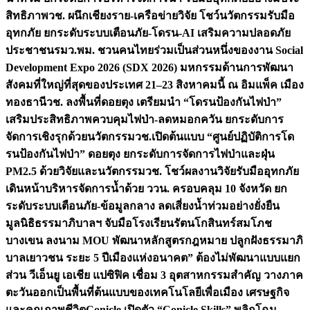
สิทธิภาพ
วช. ผนึกเชียงราย-เครือข่ายวิจัย โชว์นวัตกรรมรับมือ
อุทกภัย ยกระดับระบบเตือนภัย-โดรน-AI เสริมความปลอดภัย
ประชาชน
รมว.พม. ชวนคนไทยร่วมเป็นส่วนหนึ่งของงาน Social
Development Expo 2026 (SDX 2026) มหกรรมด้านการพัฒนา
สังคมที่ใหญ่ที่สุดของประเทศ 21–23 สิงหาคมนี้ ณ อิมแพ็ค เมือง
ทองธานี
วช. ลงพื้นที่ดอยตุง เตรียมนำ “โดรนป้องกันไฟป่า”
เสริมประสิทธิภาพควบคุมไฟป่า-ลดหมอกควัน ยกระดับการ
จัดการเชิงรุกด้วยนวัตกรรม
วช.เปิดต้นแบบ “ศูนย์ปฏิบัติการโด
รนป้องกันไฟป่า” ดอยตุง ยกระดับการจัดการไฟป่าและฝุ่น
PM2.5 ด้วยวิจัยและนวัตกรรม
วช. โชว์ผลงานวิจัยรับมืออุทกภัย
เดินหน้าบริหารจัดการน้ำด้วย ววน. ครอบคลุม 10 จังหวัด ยก
ระดับระบบเตือนภัย-ข้อมูลกลาง ลดเสี่ยงน้ำท่วมอย่างยั่งยืน
มูลนิธิธรรมาภิบาลฯ จับมือโรงเรียนรัตนโกสินทร์สมโภช
บางเขน ลงนาม MOU พัฒนาหลักสูตรกฎหมาย ปลูกฝังธรรมาภิ
บาลเยาวชน ระยะ 5 ปี
เมืองแห่งอนาคต” ต้องไม่พัฒนาแบบแยก
ส่วน วีเอ็นยู เอเชีย แปซิฟิค เชื่อม 3 อุตสาหกรรมสำคัญ วางภาค
ตะวันออกเป็นพื้นที่ต้นแบบของเทคโนโลยีเพื่อเมือง เศรษฐกิจ
และคุณภาพชีวิต
Conicle เปิดตัว “Conicle Skills” พลิกโฉม