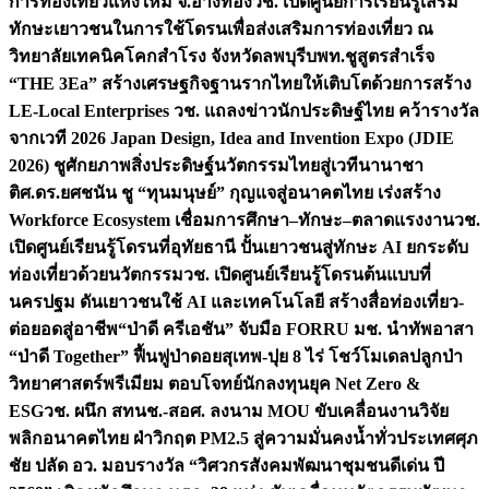
การท่องเที่ยวแห่งใหม่ จ.อ่างทอง
วช. เปิดศูนย์การเรียนรู้เสริม
ทักษะเยาวชนในการใช้โดรนเพื่อส่งเสริมการท่องเที่ยว ณ
วิทยาลัยเทคนิคโคกสำโรง จังหวัดลพบุรี
บพท.ชูสูตรสำเร็จ
“THE 3Ea” สร้างเศรษฐกิจฐานรากไทยให้เติบโตด้วยการสร้าง
LE-Local Enterprises
วช. แถลงข่าวนักประดิษฐ์ไทย คว้ารางวัล
จากเวที 2026 Japan Design, Idea and Invention Expo (JDIE
2026) ชูศักยภาพสิ่งประดิษฐ์นวัตกรรมไทยสู่เวทีนานาชา
ติ
ศ.ดร.ยศชนัน ชู “ทุนมนุษย์” กุญแจสู่อนาคตไทย เร่งสร้าง
Workforce Ecosystem เชื่อมการศึกษา–ทักษะ–ตลาดแรงงาน
วช.
เปิดศูนย์เรียนรู้โดรนที่อุทัยธานี ปั้นเยาวชนสู่ทักษะ AI ยกระดับ
ท่องเที่ยวด้วยนวัตกรรม
วช. เปิดศูนย์เรียนรู้โดรนต้นแบบที่
นครปฐม ดันเยาวชนใช้ AI และเทคโนโลยี สร้างสื่อท่องเที่ยว-
ต่อยอดสู่อาชีพ
“ป่าดี ครีเอชัน” จับมือ FORRU มช. นำทัพอาสา
“ป่าดี Together” ฟื้นฟูป่าดอยสุเทพ-ปุย 8 ไร่ โชว์โมเดลปลูกป่า
วิทยาศาสตร์พรีเมียม ตอบโจทย์นักลงทุนยุค Net Zero &
ESG
วช. ผนึก สทนช.-สอศ. ลงนาม MOU ขับเคลื่อนงานวิจัย
พลิกอนาคตไทย ฝ่าวิกฤต PM2.5 สู่ความมั่นคงน้ำทั่วประเทศ
ศุภ
ชัย ปลัด อว. มอบรางวัล “วิศวกรสังคมพัฒนาชุมชนดีเด่น ปี