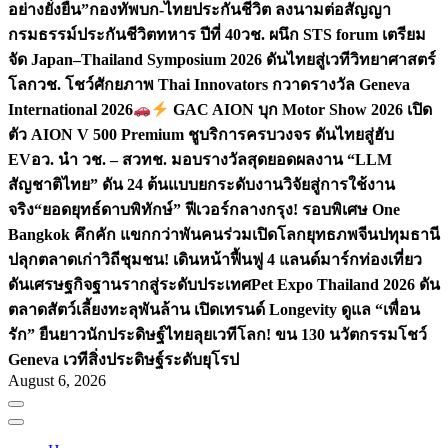
อย่างยั่งยืน”
กองทัพบก-ไทยประกันชีวิต ลงนามต่อสัญญา
กรมธรรม์ประกันชีวิตทหาร ปีที่ 40
วช. ผนึก STS forum เตรียม
จัด Japan–Thailand Symposium 2026 ดันไทยสู่เวทีวิทยาศาสตร์
โลก
วช. โชว์ศักยภาพ Thai Innovators กวาดรางวัล Geneva
International 2026
GAC AION บุก Motor Show 2026 เปิด
ตัว AION V 500 Premium ชูบริการครบวงจร ดันไทยสู่ฮับ
EV
อว. นำ วช. – สวทช. มอบรางวัลสุดยอดผลงาน “LLM
สัญชาติไทย” ดัน 24 ต้นแบบยกระดับงานวิจัยสู่การใช้งาน
จริง
“ยอดยุทธ์ดาบพิทักษ์” ฟีเวอร์กลางกรุง! รอบพิเศษ One
Bangkok คึกคัก แขกกว่าพันคนร่วมเปิดโลกยุทธภพจีน
ปทุมธานี
ปลุกตลาดเก่าวิถีชุมชน! เดินหน้าฟื้นฟู 4 แลนด์มาร์กท่องเที่ยว
ดันเศรษฐกิจฐานรากสู่ระดับประเทศ
Pet Expo Thailand 2026 ดัน
ตลาดสัตว์เลี้ยงทะลุพันล้าน เปิดเทรนด์ Longevity ดูแล “เพื่อน
รัก” ยืนยาว
นักประดิษฐ์ไทยลุยเวทีโลก! ขน 130 นวัตกรรมโชว์
Geneva เวทีสิ่งประดิษฐ์ระดับยุโรป
August 6, 2026