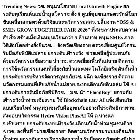
Skip
Trending News:
วช. หนุนนโยบาย Local Growth Engine ยก
to
ระดับทุเรียนต้นแม่น้ำมูลโคราช ตั้ง 9 ศูนย์ชุมชนเกษตรรักษ์โลก
content
ขับเคลื่อนเกษตรด้วยวิจัยและนวัตกรรม
สสว. ปลื้มงาน “OSS &
SMEs GROW TOGETHER FAIR 2026” ที่สงขลาประสบความ
สำเร็จ สร้างเม็ดเงินหมุนเวียนกว่า 5 ล้านบาท หนุน SMEs ภาค
ใต้เติบโตอย่างยั่งยืน
วช. – จังหวัดเชียงราย ตรวจเยี่ยมศูนย์โดรน
รับมือภัยพิบัติแม่สาย ยกระดับเฝ้าระวัง–ช่วยเหลือผู้ประสบภัย
ด้วยนวัตกรรม
เชียงราย นำ วช. ตรวจเยี่ยมพื้นที่แม่สาย ติดตาม
การใช้นวัตกรรมแผนที่เสี่ยงภัยน้ำและเทคโนโลยีเสริมคันกั้นน้ำ
ยกระดับการบริหารจัดการอุทกภัย
วช. ผนึก จ.เชียงราย ติดตาม
นวัตกรรมแผนที่เสี่ยงภัยน้ำแม่สาย-ระบบเตือนภัยดินถล่ม ใช้ AI
ยกระดับการรับมือภัยพิบัติ
วช. – มช. นำ “FloodBoy” ยกระดับ
เฝ้าระวังน้ำท่วมเชียงราย ใช้ Blockchain และ AI แจ้งเตือนภัย
แบบเรียลไทม์ หนุนชุมชนรับมืออุทกภัยอย่างมีประสิทธิภาพ
วช.
ส่งมอบนวัตกรรม Hydro Vision Plus/AI ให้ ต.นางแล
จ.เชียงราย ยกระดับระบบเฝ้าระวัง-เตือนภัยน้ำท่วมชุมชนด้วย
AI
วช. ลงพื้นที่ “ฝายเชียงราย” ติดตามนวัตกรรมระบบเตือนภัย
น้ำท่วม ยกระดับการบริหารจัดการน้ำ รับมืออุทกภัยอย่างมีประ