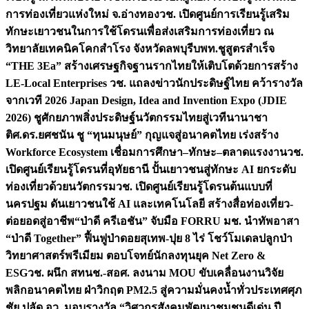
การท่องเที่ยวแห่งใหม่ จ.อ่างทอง
วช. เปิดศูนย์การเรียนรู้เสริม
ทักษะเยาวชนในการใช้โดรนเพื่อส่งเสริมการท่องเที่ยว ณ
วิทยาลัยเทคนิคโคกสำโรง จังหวัดลพบุรี
บพท.ชูสูตรสำเร็จ
“THE 3Ea” สร้างเศรษฐกิจฐานรากไทยให้เติบโตด้วยการสร้าง
LE-Local Enterprises
วช. แถลงข่าวนักประดิษฐ์ไทย คว้ารางวัล
จากเวที 2026 Japan Design, Idea and Invention Expo (JDIE
2026) ชูศักยภาพสิ่งประดิษฐ์นวัตกรรมไทยสู่เวทีนานาชา
ติ
ศ.ดร.ยศชนัน ชู “ทุนมนุษย์” กุญแจสู่อนาคตไทย เร่งสร้าง
Workforce Ecosystem เชื่อมการศึกษา–ทักษะ–ตลาดแรงงาน
วช.
เปิดศูนย์เรียนรู้โดรนที่อุทัยธานี ปั้นเยาวชนสู่ทักษะ AI ยกระดับ
ท่องเที่ยวด้วยนวัตกรรม
วช. เปิดศูนย์เรียนรู้โดรนต้นแบบที่
นครปฐม ดันเยาวชนใช้ AI และเทคโนโลยี สร้างสื่อท่องเที่ยว-
ต่อยอดสู่อาชีพ
“ป่าดี ครีเอชัน” จับมือ FORRU มช. นำทัพอาสา
“ป่าดี Together” ฟื้นฟูป่าดอยสุเทพ-ปุย 8 ไร่ โชว์โมเดลปลูกป่า
วิทยาศาสตร์พรีเมียม ตอบโจทย์นักลงทุนยุค Net Zero &
ESG
วช. ผนึก สทนช.-สอศ. ลงนาม MOU ขับเคลื่อนงานวิจัย
พลิกอนาคตไทย ฝ่าวิกฤต PM2.5 สู่ความมั่นคงน้ำทั่วประเทศ
ศุภ
ชัย ปลัด อว. มอบรางวัล “วิศวกรสังคมพัฒนาชุมชนดีเด่น ปี