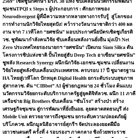
2569” เชิดชูนักศึกษา มรภ. 38 แห่ง ขับเคลื่อนนวัตกรรมพัฒนา
ชุมชน
TPQI x Steps x ผู้ประกอบการ : ศักยภาพของ
Neurodivergent ผู้ที่มีความหลากหลายทางการรับรู้ สู่โลกของ
การทำงาน
นักวิจัยไทยสุดปัง! คว้ารางวัลนานาชาติกว่า 400 ผล
งาน จาก 7 เวทีโลก “ยศชนัน” มอบประกาศนียบัตรเชิดชูเกียรติ
วช. ชูพัฒนากำลังคนวิจัย ขับเคลื่อนพลังงานยั่งยืน มุ่งเป้า Net
Zero ประเทศไทย
รองนายกฯ “ยศชนัน” เปิดเกม Siam Silica ดัน
โครงการชิปแห่งชาติ ปั้นไทยสู่ฮับ Deep Tech อาเซียน
“ยศชนัน”
ชูพลัง Research Synergy ผนึกนักวิจัย-เอกชน-ชุมชน เปลี่ยนงาน
วิจัยไทยสู่พลังขับเคลื่อนประเทศ
สรพ. ครบรอบ 17 ปี ชูมาตรฐาน
HA ไทยสู่เวทีโลก ปักหมุด Digital Health ยกระดับระบบสุขภาพ
สู่สากล
วช. ดัน “CIBbot” AI ผู้ช่วยกฎหมาย 24 ชั่วโมง ต้นแบบ
นวัตกรรมวิจัยยกระดับบริการภาครัฐสู่ยุคดิจิทัล
วช. ผนึก 11 ภาคี
เครือข่าย Big Brothers ขับเคลื่อน “ชันโรง” สร้างป่า สร้าง
เศรษฐกิจชุมชน สู่การพัฒนาที่ยั่งยืน
อย. ลุยตลาดสดธนบุรี ส่ง
Mobile Unit ตรวจอาหารถึงชุมชน ยกระดับความปลอดภัยผู้
บริโภค
วช. ผนึกมูลนิธิอาจารย์สุกรีฯ จัดประลองยอดฝีมือ
เยาวชนดนตรี ครั้งที่ 4 รอบรองฯ ภาคกลาง ชิงถ้วยพระราช