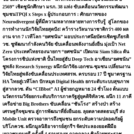
2569” เชิดชูนักศึกษา มรภ. 38 แห่ง ขับเคลื่อนนวัตกรรมพัฒนา
ชุมชน
TPQI x Steps x ผู้ประกอบการ : ศักยภาพของ
Neurodivergent ผู้ที่มีความหลากหลายทางการรับรู้ สู่โลกของ
การทำงาน
นักวิจัยไทยสุดปัง! คว้ารางวัลนานาชาติกว่า 400 ผล
งาน จาก 7 เวทีโลก “ยศชนัน” มอบประกาศนียบัตรเชิดชูเกียรติ
วช. ชูพัฒนากำลังคนวิจัย ขับเคลื่อนพลังงานยั่งยืน มุ่งเป้า Net
Zero ประเทศไทย
รองนายกฯ “ยศชนัน” เปิดเกม Siam Silica ดัน
โครงการชิปแห่งชาติ ปั้นไทยสู่ฮับ Deep Tech อาเซียน
“ยศชนัน”
ชูพลัง Research Synergy ผนึกนักวิจัย-เอกชน-ชุมชน เปลี่ยนงาน
วิจัยไทยสู่พลังขับเคลื่อนประเทศ
สรพ. ครบรอบ 17 ปี ชูมาตรฐาน
HA ไทยสู่เวทีโลก ปักหมุด Digital Health ยกระดับระบบสุขภาพ
สู่สากล
วช. ดัน “CIBbot” AI ผู้ช่วยกฎหมาย 24 ชั่วโมง ต้นแบบ
นวัตกรรมวิจัยยกระดับบริการภาครัฐสู่ยุคดิจิทัล
วช. ผนึก 11 ภาคี
เครือข่าย Big Brothers ขับเคลื่อน “ชันโรง” สร้างป่า สร้าง
เศรษฐกิจชุมชน สู่การพัฒนาที่ยั่งยืน
อย. ลุยตลาดสดธนบุรี ส่ง
Mobile Unit ตรวจอาหารถึงชุมชน ยกระดับความปลอดภัยผู้
บริโภค
วช. ผนึกมูลนิธิอาจารย์สุกรีฯ จัดประลองยอดฝีมือ
เยาวชนดนตรี ครั้งที่ 4 รอบรองฯ ภาคกลาง ชิงถ้วยพระราช