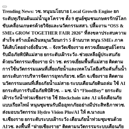
Trending News:
วช. หนุนนโยบาย Local Growth Engine ยก
ระดับทุเรียนต้นแม่น้ำมูลโคราช ตั้ง 9 ศูนย์ชุมชนเกษตรรักษ์โลก
ขับเคลื่อนเกษตรด้วยวิจัยและนวัตกรรม
สสว. ปลื้มงาน “OSS &
SMEs GROW TOGETHER FAIR 2026” ที่สงขลาประสบความ
สำเร็จ สร้างเม็ดเงินหมุนเวียนกว่า 5 ล้านบาท หนุน SMEs ภาค
ใต้เติบโตอย่างยั่งยืน
วช. – จังหวัดเชียงราย ตรวจเยี่ยมศูนย์โดรน
รับมือภัยพิบัติแม่สาย ยกระดับเฝ้าระวัง–ช่วยเหลือผู้ประสบภัย
ด้วยนวัตกรรม
เชียงราย นำ วช. ตรวจเยี่ยมพื้นที่แม่สาย ติดตาม
การใช้นวัตกรรมแผนที่เสี่ยงภัยน้ำและเทคโนโลยีเสริมคันกั้นน้ำ
ยกระดับการบริหารจัดการอุทกภัย
วช. ผนึก จ.เชียงราย ติดตาม
นวัตกรรมแผนที่เสี่ยงภัยน้ำแม่สาย-ระบบเตือนภัยดินถล่ม ใช้ AI
ยกระดับการรับมือภัยพิบัติ
วช. – มช. นำ “FloodBoy” ยกระดับ
เฝ้าระวังน้ำท่วมเชียงราย ใช้ Blockchain และ AI แจ้งเตือนภัย
แบบเรียลไทม์ หนุนชุมชนรับมืออุทกภัยอย่างมีประสิทธิภาพ
วช.
ส่งมอบนวัตกรรม Hydro Vision Plus/AI ให้ ต.นางแล
จ.เชียงราย ยกระดับระบบเฝ้าระวัง-เตือนภัยน้ำท่วมชุมชนด้วย
AI
วช. ลงพื้นที่ “ฝายเชียงราย” ติดตามนวัตกรรมระบบเตือนภัย