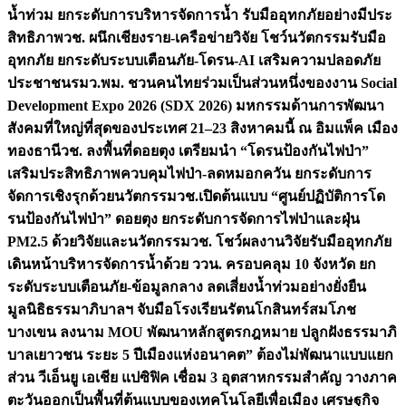
น้ำท่วม ยกระดับการบริหารจัดการน้ำ รับมืออุทกภัยอย่างมีประ
สิทธิภาพ
วช. ผนึกเชียงราย-เครือข่ายวิจัย โชว์นวัตกรรมรับมือ
อุทกภัย ยกระดับระบบเตือนภัย-โดรน-AI เสริมความปลอดภัย
ประชาชน
รมว.พม. ชวนคนไทยร่วมเป็นส่วนหนึ่งของงาน Social
Development Expo 2026 (SDX 2026) มหกรรมด้านการพัฒนา
สังคมที่ใหญ่ที่สุดของประเทศ 21–23 สิงหาคมนี้ ณ อิมแพ็ค เมือง
ทองธานี
วช. ลงพื้นที่ดอยตุง เตรียมนำ “โดรนป้องกันไฟป่า”
เสริมประสิทธิภาพควบคุมไฟป่า-ลดหมอกควัน ยกระดับการ
จัดการเชิงรุกด้วยนวัตกรรม
วช.เปิดต้นแบบ “ศูนย์ปฏิบัติการโด
รนป้องกันไฟป่า” ดอยตุง ยกระดับการจัดการไฟป่าและฝุ่น
PM2.5 ด้วยวิจัยและนวัตกรรม
วช. โชว์ผลงานวิจัยรับมืออุทกภัย
เดินหน้าบริหารจัดการน้ำด้วย ววน. ครอบคลุม 10 จังหวัด ยก
ระดับระบบเตือนภัย-ข้อมูลกลาง ลดเสี่ยงน้ำท่วมอย่างยั่งยืน
มูลนิธิธรรมาภิบาลฯ จับมือโรงเรียนรัตนโกสินทร์สมโภช
บางเขน ลงนาม MOU พัฒนาหลักสูตรกฎหมาย ปลูกฝังธรรมาภิ
บาลเยาวชน ระยะ 5 ปี
เมืองแห่งอนาคต” ต้องไม่พัฒนาแบบแยก
ส่วน วีเอ็นยู เอเชีย แปซิฟิค เชื่อม 3 อุตสาหกรรมสำคัญ วางภาค
ตะวันออกเป็นพื้นที่ต้นแบบของเทคโนโลยีเพื่อเมือง เศรษฐกิจ