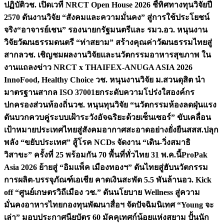
ปฏิบัติ
วช. เปิดเวที NRCT Open House 2026 ชี้ทิศทางทุนวิจัยปี
2570 ดันงานวิจัย “สังคมและความมั่นคง” สู่การใช้ประโยชน์
จริง
“อาจารย์เชน” รองนายกรัฐมนตรีและ รมว.อว. หนุนงาน
วิจัยวัฒนธรรมดนตรี “ท่าสยาม” สร้างคุณค่าวัฒนธรรมไทยสู่
สากล
วช. เชิญชมผลงานวิจัยและนวัตกรรมอาหารสุขภาพ ใน
งานแถลงข่าว NRCT x THAIFEX-ANUGA ASIA 2026
InnoFood, Healthy Choice
วช. หนุนงานวิจัย ม.สวนดุสิต นำ
มาตรฐานสากล ISO 37001ยกระดับความโปร่งใสองค์กร
ปกครองส่วนท้องถิ่น
วช. หนุนทุนวิจัย “นวัตกรรมห้องลดฝุ่นแรง
ดันบวกควบคู่ระบบเฝ้าระวังอัจฉริยะด้วยเซ็นเซอร์” ขับเคลื่อน
เป้าหมายประเทศไทยสู่สังคมอากาศสะอาดอย่างยั่งยืน
สสส.ปลุก
พลัง “ขยับประเทศ” สู้โรค NCDs จัดงาน “เดิน-วิ่งสมาธิ
วิสาขะ” ครั้งที่ 25 พร้อมกัน 70 พื้นที่ทั่วไทย 31 พ.ค.นี้
ProPak
Asia 2026 ย้ายสู่ “อิมแพ็ค เมืองทองฯ” ดันไทยสู่ฮับนวัตกรรม
การผลิต-บรรจุภัณฑ์เอเชีย คาดเงินสะพัด 5.5 พันล้าน
อว. Kick
off “ศูนย์เกษตรวิถีเมือง วช.” ดันนโยบาย Wellness สู่ความ
มั่นคงอาหารไทย
กองทุนพัฒนาสื่อฯ จัดปัจฉิมนิเทศ “Young จะ
เล่า” มอบประกาศนียบัตร 60 มัคคุเทศก์น้อยแห่งสยาม ปั้นนัก