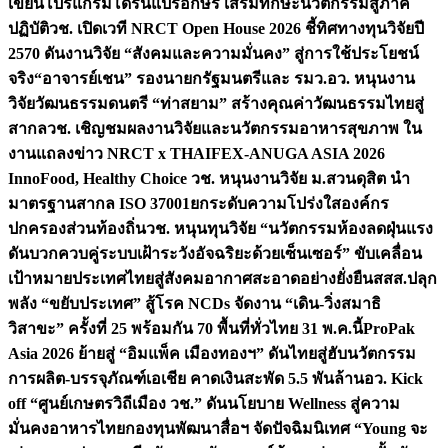
เขียนโปรแกรมโดรนแปรอักษร เสริมทักษะนวัตกรรมสู่ภาค
ปฏิบัติ
วช. เปิดเวที NRCT Open House 2026 ชี้ทิศทางทุนวิจัยปี
2570 ดันงานวิจัย “สังคมและความมั่นคง” สู่การใช้ประโยชน์
จริง
“อาจารย์เชน” รองนายกรัฐมนตรีและ รมว.อว. หนุนงาน
วิจัยวัฒนธรรมดนตรี “ท่าสยาม” สร้างคุณค่าวัฒนธรรมไทยสู่
สากล
วช. เชิญชมผลงานวิจัยและนวัตกรรมอาหารสุขภาพ ใน
งานแถลงข่าว NRCT x THAIFEX-ANUGA ASIA 2026
InnoFood, Healthy Choice
วช. หนุนงานวิจัย ม.สวนดุสิต นำ
มาตรฐานสากล ISO 37001ยกระดับความโปร่งใสองค์กร
ปกครองส่วนท้องถิ่น
วช. หนุนทุนวิจัย “นวัตกรรมห้องลดฝุ่นแรง
ดันบวกควบคู่ระบบเฝ้าระวังอัจฉริยะด้วยเซ็นเซอร์” ขับเคลื่อน
เป้าหมายประเทศไทยสู่สังคมอากาศสะอาดอย่างยั่งยืน
สสส.ปลุก
พลัง “ขยับประเทศ” สู้โรค NCDs จัดงาน “เดิน-วิ่งสมาธิ
วิสาขะ” ครั้งที่ 25 พร้อมกัน 70 พื้นที่ทั่วไทย 31 พ.ค.นี้
ProPak
Asia 2026 ย้ายสู่ “อิมแพ็ค เมืองทองฯ” ดันไทยสู่ฮับนวัตกรรม
การผลิต-บรรจุภัณฑ์เอเชีย คาดเงินสะพัด 5.5 พันล้าน
อว. Kick
off “ศูนย์เกษตรวิถีเมือง วช.” ดันนโยบาย Wellness สู่ความ
มั่นคงอาหารไทย
กองทุนพัฒนาสื่อฯ จัดปัจฉิมนิเทศ “Young จะ