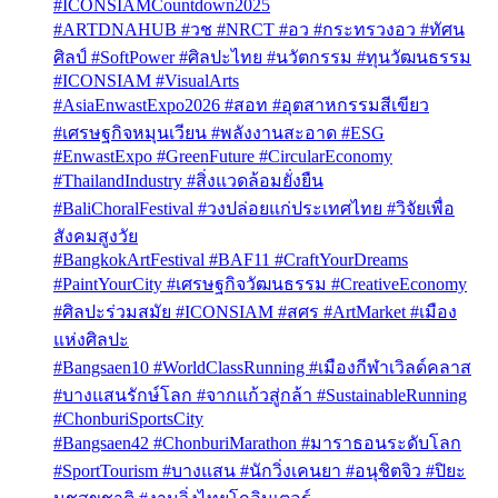
#ICONSIAMCountdown2025
#ARTDNAHUB #วช #NRCT #อว #กระทรวงอว #ทัศน
ศิลป์ #SoftPower #ศิลปะไทย #นวัตกรรม #ทุนวัฒนธรรม
#ICONSIAM #VisualArts
#AsiaEnwastExpo2026 #สอท #อุตสาหกรรมสีเขียว
#เศรษฐกิจหมุนเวียน #พลังงานสะอาด #ESG
#EnwastExpo #GreenFuture #CircularEconomy
#ThailandIndustry #สิ่งแวดล้อมยั่งยืน
#BaliChoralFestival #วงปล่อยแก่ประเทศไทย #วิจัยเพื่อ
สังคมสูงวัย
#BangkokArtFestival #BAF11 #CraftYourDreams
#PaintYourCity #เศรษฐกิจวัฒนธรรม #CreativeEconomy
#ศิลปะร่วมสมัย #ICONSIAM #สศร #ArtMarket #เมือง
แห่งศิลปะ
#Bangsaen10 #WorldClassRunning #เมืองกีฬาเวิลด์คลาส
#บางแสนรักษ์โลก #จากแก้วสู่กล้า #SustainableRunning
#ChonburiSportsCity
#Bangsaen42 #ChonburiMarathon #มาราธอนระดับโลก
#SportTourism #บางแสน #นักวิ่งเคนยา #อนุชิตจิว #ปิยะ