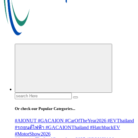
Search
for:
Or check our Popular Categories...
#AIONUT #GACAION #CarOfTheYear2026 #EVThailand
#รถยนต์ไฟฟ้า #GACAIONThailand #HatchbackEV
#MotorShow2026