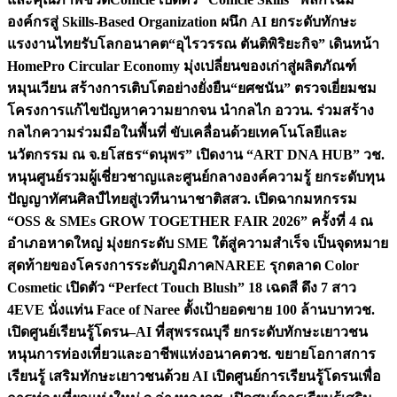
องค์กรสู่ Skills-Based Organization ผนึก AI ยกระดับทักษะ
แรงงานไทยรับโลกอนาคต
“อุไรวรรณ ตันติพิริยะกิจ” เดินหน้า
HomePro Circular Economy มุ่งเปลี่ยนของเก่าสู่ผลิตภัณฑ์
หมุนเวียน สร้างการเติบโตอย่างยั่งยืน
“ยศชนัน” ตรวจเยี่ยมชม
โครงการแก้ไขปัญหาความยากจน นำกลไก อววน. ร่วมสร้าง
กลไกความร่วมมือในพื้นที่ ขับเคลื่อนด้วยเทคโนโลยีและ
นวัตกรรม ณ จ.ยโสธร
“ดนุพร” เปิดงาน “ART DNA HUB” วช.
หนุนศูนย์รวมผู้เชี่ยวชาญและศูนย์กลางองค์ความรู้ ยกระดับทุน
ปัญญาทัศนศิลป์ไทยสู่เวทีนานาชาติ
สสว. เปิดฉากมหกรรม
“OSS & SMEs GROW TOGETHER FAIR 2026” ครั้งที่ 4 ณ
อำเภอหาดใหญ่ มุ่งยกระดับ SME ใต้สู่ความสำเร็จ เป็นจุดหมาย
สุดท้ายของโครงการระดับภูมิภาค
NAREE รุกตลาด Color
Cosmetic เปิดตัว “Perfect Touch Blush” 18 เฉดสี ดึง 7 สาว
4EVE นั่งแท่น Face of Naree ตั้งเป้ายอดขาย 100 ล้านบาท
วช.
เปิดศูนย์เรียนรู้โดรน–AI ที่สุพรรณบุรี ยกระดับทักษะเยาวชน
หนุนการท่องเที่ยวและอาชีพแห่งอนาคต
วช. ขยายโอกาสการ
เรียนรู้ เสริมทักษะเยาวชนด้วย AI เปิดศูนย์การเรียนรู้โดรนเพื่อ