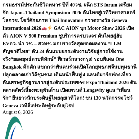
กรมธรรม์ประกันชีวิตทหาร ปีที่ 40
วช. ผนึก STS forum เตรียม
จัด Japan–Thailand Symposium 2026 ดันไทยสู่เวทีวิทยาศาสตร์
โลก
วช. โชว์ศักยภาพ Thai Innovators กวาดรางวัล Geneva
International 2026
GAC AION บุก Motor Show 2026 เปิด
ตัว AION V 500 Premium ชูบริการครบวงจร ดันไทยสู่ฮับ
EV
อว. นำ วช. – สวทช. มอบรางวัลสุดยอดผลงาน “LLM
สัญชาติไทย” ดัน 24 ต้นแบบยกระดับงานวิจัยสู่การใช้งาน
จริง
“ยอดยุทธ์ดาบพิทักษ์” ฟีเวอร์กลางกรุง! รอบพิเศษ One
Bangkok คึกคัก แขกกว่าพันคนร่วมเปิดโลกยุทธภพจีน
ปทุมธานี
ปลุกตลาดเก่าวิถีชุมชน! เดินหน้าฟื้นฟู 4 แลนด์มาร์กท่องเที่ยว
ดันเศรษฐกิจฐานรากสู่ระดับประเทศ
Pet Expo Thailand 2026 ดัน
ตลาดสัตว์เลี้ยงทะลุพันล้าน เปิดเทรนด์ Longevity ดูแล “เพื่อน
รัก” ยืนยาว
นักประดิษฐ์ไทยลุยเวทีโลก! ขน 130 นวัตกรรมโชว์
Geneva เวทีสิ่งประดิษฐ์ระดับยุโรป
August 6, 2026