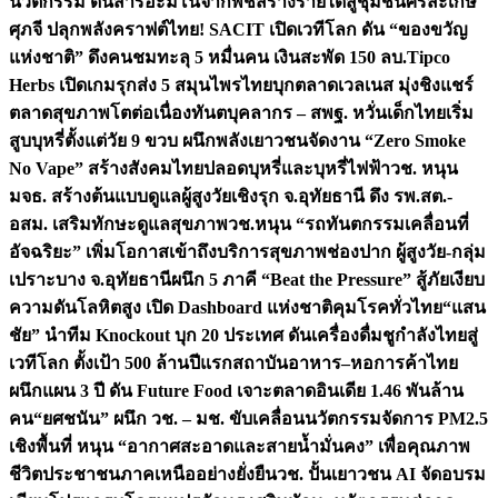
นวัตกรรม ดันสารอะมิโนจากพืชสร้างรายได้สู่ชุมชนศรีสะเกษ
ศุภจี ปลุกพลังคราฟต์ไทย! SACIT เปิดเวทีโลก ดัน “ของขวัญ
แห่งชาติ” ดึงคนชมทะลุ 5 หมื่นคน เงินสะพัด 150 ลบ.
Tipco
Herbs เปิดเกมรุกส่ง 5 สมุนไพรไทยบุกตลาดเวลเนส มุ่งชิงแชร์
ตลาดสุขภาพโตต่อเนื่อง
ทันตบุคลากร – สพฐ. หวั่นเด็กไทยเริ่ม
สูบบุหรี่ตั้งแต่วัย 9 ขวบ ผนึกพลังเยาวชนจัดงาน “Zero Smoke
No Vape” สร้างสังคมไทยปลอดบุหรี่และบุหรี่ไฟฟ้า
วช. หนุน
มจธ. สร้างต้นแบบดูแลผู้สูงวัยเชิงรุก จ.อุทัยธานี ดึง รพ.สต.-
อสม. เสริมทักษะดูแลสุขภาพ
วช.หนุน “รถทันตกรรมเคลื่อนที่
อัจฉริยะ” เพิ่มโอกาสเข้าถึงบริการสุขภาพช่องปาก ผู้สูงวัย-กลุ่ม
เปราะบาง จ.อุทัยธานี
ผนึก 5 ภาคี “Beat the Pressure” สู้ภัยเงียบ
ความดันโลหิตสูง เปิด Dashboard แห่งชาติคุมโรคทั่วไทย
“แสน
ชัย” นำทีม Knockout บุก 20 ประเทศ ดันเครื่องดื่มชูกำลังไทยสู่
เวทีโลก ตั้งเป้า 500 ล้านปีแรก
สถาบันอาหาร–หอการค้าไทย
ผนึกแผน 3 ปี ดัน Future Food เจาะตลาดอินเดีย 1.46 พันล้าน
คน
“ยศชนัน” ผนึก วช. – มช. ขับเคลื่อนนวัตกรรมจัดการ PM2.5
เชิงพื้นที่ หนุน “อากาศสะอาดและสายน้ำมั่นคง” เพื่อคุณภาพ
ชีวิตประชาชนภาคเหนืออย่างยั่งยืน
วช. ปั้นเยาวชน AI จัดอบรม