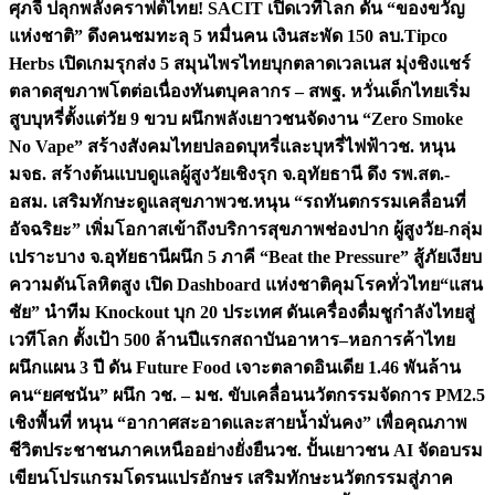
ศุภจี ปลุกพลังคราฟต์ไทย! SACIT เปิดเวทีโลก ดัน “ของขวัญ
แห่งชาติ” ดึงคนชมทะลุ 5 หมื่นคน เงินสะพัด 150 ลบ.
Tipco
Herbs เปิดเกมรุกส่ง 5 สมุนไพรไทยบุกตลาดเวลเนส มุ่งชิงแชร์
ตลาดสุขภาพโตต่อเนื่อง
ทันตบุคลากร – สพฐ. หวั่นเด็กไทยเริ่ม
สูบบุหรี่ตั้งแต่วัย 9 ขวบ ผนึกพลังเยาวชนจัดงาน “Zero Smoke
No Vape” สร้างสังคมไทยปลอดบุหรี่และบุหรี่ไฟฟ้า
วช. หนุน
มจธ. สร้างต้นแบบดูแลผู้สูงวัยเชิงรุก จ.อุทัยธานี ดึง รพ.สต.-
อสม. เสริมทักษะดูแลสุขภาพ
วช.หนุน “รถทันตกรรมเคลื่อนที่
อัจฉริยะ” เพิ่มโอกาสเข้าถึงบริการสุขภาพช่องปาก ผู้สูงวัย-กลุ่ม
เปราะบาง จ.อุทัยธานี
ผนึก 5 ภาคี “Beat the Pressure” สู้ภัยเงียบ
ความดันโลหิตสูง เปิด Dashboard แห่งชาติคุมโรคทั่วไทย
“แสน
ชัย” นำทีม Knockout บุก 20 ประเทศ ดันเครื่องดื่มชูกำลังไทยสู่
เวทีโลก ตั้งเป้า 500 ล้านปีแรก
สถาบันอาหาร–หอการค้าไทย
ผนึกแผน 3 ปี ดัน Future Food เจาะตลาดอินเดีย 1.46 พันล้าน
คน
“ยศชนัน” ผนึก วช. – มช. ขับเคลื่อนนวัตกรรมจัดการ PM2.5
เชิงพื้นที่ หนุน “อากาศสะอาดและสายน้ำมั่นคง” เพื่อคุณภาพ
ชีวิตประชาชนภาคเหนืออย่างยั่งยืน
วช. ปั้นเยาวชน AI จัดอบรม
เขียนโปรแกรมโดรนแปรอักษร เสริมทักษะนวัตกรรมสู่ภาค