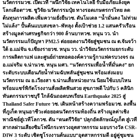
นวัตกรรม
วช. เปิดเวที “ผนึกวิจัย-เทคโนโลยี รับมือภัยแล้งยุค
โลกเดือด“
วช. ชูวิจัย-นวัตกรรมปุ๋ย ทางรอดเกษตรกรไทย ลด
ต้นทุนการผลิต-เพิ่มความยั่งยืน
วช. ดันโมเดล “น้ำมั่นคง ไม่ท่วม
ไม่แล้ง” ปั้นต้นแบบสงขลา–พัทลุง ตั้งเป้าช่วย 1.2 แสนครัวเรือน
สร้างมูลค่าเศรษฐกิจกว่า 900 ล้านบาท
วช. หนุน วว. นำ
นวัตกรรมแก้ปัญหา PM2.5 ต่อยอดงานวิจัยสู่ชุมชน ณ ต.จันจว้า
ใต้ อ.แม่จัน จ.เชียงราย
วช. หนุน วว. นำวิจัยนวัตกรรมยกระดับ
การผลิตกาแฟ และศูนย์ถ่ายทอดองค์ความรู้กาแฟครบวงจร ณ
อ.แม่จริม จ.น่าน
วช. หนุน มศว. “นวัตกรรมเพื่อน้ำที่มั่นคง” ยก
ระดับระบบเตือนภัยน้ำท่วมฉับพลันสู่ชุมชน พร้อมส่งมอบ
นวัตกรรม ณ อ.เวียงสา จ.น่าน
เสื้อหน่วยงาน นิยมใช้แบบไหน
พร้อมแชร์พิกัดโรงงานสั่งผลิต
ฟันสวย สุขภาพดี ไปกับ 5 คลินิก
ทันตกรรมราชบุรี ใกล้ฉัน
ถอดบทเรียน Earthquake 2025 สู่
Thailand Safer Future วช. เดินหน้าสร้างความพร้อม
วช. ลงพื้น
ที่ภูเก็ต หนุนอาชีวะต่อยอดนวัตกรรมท้องถิ่น สร้างมูลค่าเชิง
พาณิชย์สู่เวทีโลก
วช. ดัน “ดนตรีวิจัย” ปลุกอัตลักษณ์ภูเก็ต สู่เวที
สากลผ่านเสียงซิมโฟนี
กระทรวงอุตสาหกรรม มอบรางวัล CSR-
DIW 3 ระดับ เชิดชูโรงงานต้นแบบ“อุตสาหกรรมดี อยู่คู่ชุมชน