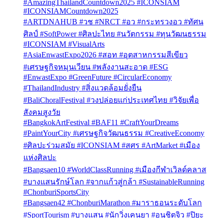
#AmazingThailandCountdown2025 #ICONSIAM
#ICONSIAMCountdown2025
#ARTDNAHUB #วช #NRCT #อว #กระทรวงอว #ทัศน
ศิลป์ #SoftPower #ศิลปะไทย #นวัตกรรม #ทุนวัฒนธรรม
#ICONSIAM #VisualArts
#AsiaEnwastExpo2026 #สอท #อุตสาหกรรมสีเขียว
#เศรษฐกิจหมุนเวียน #พลังงานสะอาด #ESG
#EnwastExpo #GreenFuture #CircularEconomy
#ThailandIndustry #สิ่งแวดล้อมยั่งยืน
#BaliChoralFestival #วงปล่อยแก่ประเทศไทย #วิจัยเพื่อ
สังคมสูงวัย
#BangkokArtFestival #BAF11 #CraftYourDreams
#PaintYourCity #เศรษฐกิจวัฒนธรรม #CreativeEconomy
#ศิลปะร่วมสมัย #ICONSIAM #สศร #ArtMarket #เมือง
แห่งศิลปะ
#Bangsaen10 #WorldClassRunning #เมืองกีฬาเวิลด์คลาส
#บางแสนรักษ์โลก #จากแก้วสู่กล้า #SustainableRunning
#ChonburiSportsCity
#Bangsaen42 #ChonburiMarathon #มาราธอนระดับโลก
#SportTourism #บางแสน #นักวิ่งเคนยา #อนุชิตจิว #ปิยะ