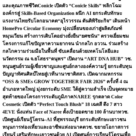
และคุณภาพชีวิต
Conicle เปิดตัว “Conicle Skills” พลิกโฉม
องค์กรสู่ Skills-Based Organization ผนึก AI ยกระดับทักษะ
แรงงานไทยรับโลกอนาคต
“อุไรวรรณ ตันติพิริยะกิจ” เดินหน้า
HomePro Circular Economy มุ่งเปลี่ยนของเก่าสู่ผลิตภัณฑ์
หมุนเวียน สร้างการเติบโตอย่างยั่งยืน
“ยศชนัน” ตรวจเยี่ยมชม
โครงการแก้ไขปัญหาความยากจน นำกลไก อววน. ร่วมสร้าง
กลไกความร่วมมือในพื้นที่ ขับเคลื่อนด้วยเทคโนโลยีและ
นวัตกรรม ณ จ.ยโสธร
“ดนุพร” เปิดงาน “ART DNA HUB” วช.
หนุนศูนย์รวมผู้เชี่ยวชาญและศูนย์กลางองค์ความรู้ ยกระดับทุน
ปัญญาทัศนศิลป์ไทยสู่เวทีนานาชาติ
สสว. เปิดฉากมหกรรม
“OSS & SMEs GROW TOGETHER FAIR 2026” ครั้งที่ 4 ณ
อำเภอหาดใหญ่ มุ่งยกระดับ SME ใต้สู่ความสำเร็จ เป็นจุดหมาย
สุดท้ายของโครงการระดับภูมิภาค
NAREE รุกตลาด Color
Cosmetic เปิดตัว “Perfect Touch Blush” 18 เฉดสี ดึง 7 สาว
4EVE นั่งแท่น Face of Naree ตั้งเป้ายอดขาย 100 ล้านบาท
วช.
เปิดศูนย์เรียนรู้โดรน–AI ที่สุพรรณบุรี ยกระดับทักษะเยาวชน
หนุนการท่องเที่ยวและอาชีพแห่งอนาคต
วช. ขยายโอกาสการ
เรียนรู้ เสริมทักษะเยาวชนด้วย AI เปิดศูนย์การเรียนรู้โดรนเพื่อ