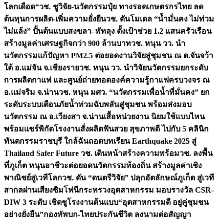
โลกเดือด“
วช. ชูวิจัย-นวัตกรรมปุ๋ย ทางรอดเกษตรกรไทย ลด
ต้นทุนการผลิต-เพิ่มความยั่งยืน
วช. ดันโมเดล “น้ำมั่นคง ไม่ท่วม
ไม่แล้ง” ปั้นต้นแบบสงขลา–พัทลุง ตั้งเป้าช่วย 1.2 แสนครัวเรือน
สร้างมูลค่าเศรษฐกิจกว่า 900 ล้านบาท
วช. หนุน วว. นำ
นวัตกรรมแก้ปัญหา PM2.5 ต่อยอดงานวิจัยสู่ชุมชน ณ ต.จันจว้า
ใต้ อ.แม่จัน จ.เชียงราย
วช. หนุน วว. นำวิจัยนวัตกรรมยกระดับ
การผลิตกาแฟ และศูนย์ถ่ายทอดองค์ความรู้กาแฟครบวงจร ณ
อ.แม่จริม จ.น่าน
วช. หนุน มศว. “นวัตกรรมเพื่อน้ำที่มั่นคง” ยก
ระดับระบบเตือนภัยน้ำท่วมฉับพลันสู่ชุมชน พร้อมส่งมอบ
นวัตกรรม ณ อ.เวียงสา จ.น่าน
เสื้อหน่วยงาน นิยมใช้แบบไหน
พร้อมแชร์พิกัดโรงงานสั่งผลิต
ฟันสวย สุขภาพดี ไปกับ 5 คลินิก
ทันตกรรมราชบุรี ใกล้ฉัน
ถอดบทเรียน Earthquake 2025 สู่
Thailand Safer Future วช. เดินหน้าสร้างความพร้อม
วช. ลงพื้น
ที่ภูเก็ต หนุนอาชีวะต่อยอดนวัตกรรมท้องถิ่น สร้างมูลค่าเชิง
พาณิชย์สู่เวทีโลก
วช. ดัน “ดนตรีวิจัย” ปลุกอัตลักษณ์ภูเก็ต สู่เวที
สากลผ่านเสียงซิมโฟนี
กระทรวงอุตสาหกรรม มอบรางวัล CSR-
DIW 3 ระดับ เชิดชูโรงงานต้นแบบ“อุตสาหกรรมดี อยู่คู่ชุมชน
อย่างยั่งยืน”
กองทัพบก-ไทยประกันชีวิต ลงนามต่อสัญญา