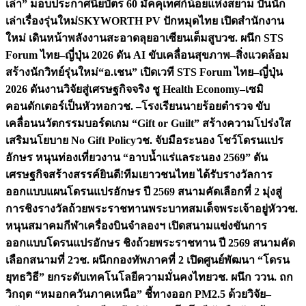
เล่า” มอบประกาศนียบัตร 60 มัคคุเทศก์น้อยแห่งสยาม ปั้นนัก
เล่าเรื่องรุ่นใหม่
SKYWORTH PV ปักหมุดไทย เปิดสำนักงาน
ใหม่ เดินหน้าพลังงานสะอาดลุยอาเซียนเต็มสูบ
วช. ผนึก STS
Forum ไทย–ญี่ปุ่น 2026 ดัน AI ขับเคลื่อนสุขภาพ–สิ่งแวดล้อม
สร้างนักวิทย์รุ่นใหม่
“อ.เชน” เปิดเวที STS Forum ไทย–ญี่ปุ่น
2026 ดันงานวิจัยสู่เศรษฐกิจจริง ชู Health Economy–เซมิ
คอนดักเตอร์เป็นหัวหอก
วช. –โรงเรียนนายร้อยตำรวจ ขับ
เคลื่อนนวัตกรรมบอร์ดเกม “Gift or Guilt” สร้างความโปร่งใส
เสริมนโยบาย No Gift Policy
วช. จับมือระนอง โชว์โดรนแปร
อักษร หนุนท่องเที่ยวงาน “อาบน้ำแร่แลระนอง 2569” ดัน
เศรษฐกิจสร้างสรรค์
ยินดี!ทีมเยาวชนไทย ได้รับรางวัลการ
ออกแบบแผนโดรนแปรอักษร ปี 2569 สนามคัดเลือกที่ 2 มุ่งสู่
การชิงรางวัลถ้วยพระราชทานพระบาทสมเด็จพระเจ้าอยู่หัว
วช.
หนุนสมาคมกีฬาเครื่องบินจำลองฯ เปิดสนามแข่งขันการ
ออกแบบโดรนแปรอักษร ชิงถ้วยพระราชทาน ปี 2569 สนามคัด
เลือกสนามที่ 2
วช. ผนึกกองทัพภาคที่ 2 เปิดศูนย์พัฒนา “โดรน
ยุทธวิธี” ยกระดับเทคโนโลยีความมั่นคงไทย
วช. ผนึก ววน. ถก
วิกฤต “หมอกควันภาคเหนือ” ชี้ทางออก PM2.5 ด้วยวิจัย–