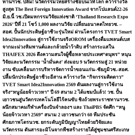
ทานฯ
วช. ปลื้ม! นวัตกรรมไทยสร้างชื่อบนเวทีโลก คว้ารางวัล
สูงสุด The Best Foreign Innovation Award จากโปแลนด์
22-26
มิ.ย.นี้ วช.เปิดมหกรรมวิจัยแห่งชาติ ‘Thailand Research Expo
2026’ ปีที่ 21 โชว์ 1,000 ผลงานวิจัย เปลี่ยนอนาคตไทย
วช. –
สอศ. ปั้นนักประดิษฐ์อาชีวะรุ่นใหม่ ผ่านโครงการ TVET Smart
Idea2Innovation สู่การใช้งานจริง
OROM เครื่องดื่มแพลนต์เบส
จากมะม่วงหิมพานต์และกล้วยน้ำว้าดิบ สร้างกระแสใน
THAIFEX 2026 ดึงความสนใจผู้ซื้อหลายประเทศ
“ดนุพร” หนุน
วิจัยและนวัตกรรม ‘น้ำมั่นคง’ ส่งมอบ 9 นวัตกรรมสู่ 21 หน่วย
งาน ขับเคลื่อนการบริหารจัดการน้ำขอนแก่น–ชัยภูมิ
วช.-สอศ.
ปลื้มนักประดิษฐ์อาชีวะอีสาน คว้ารางวัล “กิจกรรมติดดาว”
TVET Smart Idea2Innovation 2569 ดันผลงานสู่การใช้งาน
จริง
“หนูน้อยจ้าวเวหา” ปี 69 สนาม 2 ได้แชมป์แล้ว! วช. ปั้น
เยาวชนสู่นวัตกรเทคโนโลยีไร้คนขับ ชิงถ้วยพระราชทานฯ
วช.
ผนึกสมาคมกีฬาเครื่องบินจำลองฯ และ ThaiPBS จัดศึก “หนู
น้อยจ้าวเวหา 2569” สนาม 2 เยาวชนกว่า 60 ทีมประชัน
ศักยภาพโดรน
วช. ยกระดับภูมิปัญญาไทยด้วยวิจัยและ
นวัตกรรม ดันสารอะมิโนจากพืชสร้างรายได้สู่ชุมชนศรีสะเกษ