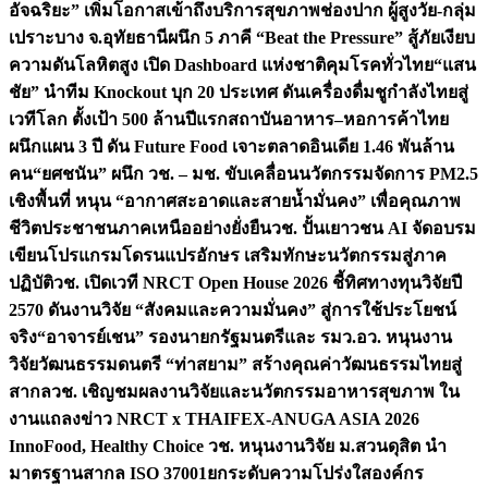
อัจฉริยะ” เพิ่มโอกาสเข้าถึงบริการสุขภาพช่องปาก ผู้สูงวัย-กลุ่ม
เปราะบาง จ.อุทัยธานี
ผนึก 5 ภาคี “Beat the Pressure” สู้ภัยเงียบ
ความดันโลหิตสูง เปิด Dashboard แห่งชาติคุมโรคทั่วไทย
“แสน
ชัย” นำทีม Knockout บุก 20 ประเทศ ดันเครื่องดื่มชูกำลังไทยสู่
เวทีโลก ตั้งเป้า 500 ล้านปีแรก
สถาบันอาหาร–หอการค้าไทย
ผนึกแผน 3 ปี ดัน Future Food เจาะตลาดอินเดีย 1.46 พันล้าน
คน
“ยศชนัน” ผนึก วช. – มช. ขับเคลื่อนนวัตกรรมจัดการ PM2.5
เชิงพื้นที่ หนุน “อากาศสะอาดและสายน้ำมั่นคง” เพื่อคุณภาพ
ชีวิตประชาชนภาคเหนืออย่างยั่งยืน
วช. ปั้นเยาวชน AI จัดอบรม
เขียนโปรแกรมโดรนแปรอักษร เสริมทักษะนวัตกรรมสู่ภาค
ปฏิบัติ
วช. เปิดเวที NRCT Open House 2026 ชี้ทิศทางทุนวิจัยปี
2570 ดันงานวิจัย “สังคมและความมั่นคง” สู่การใช้ประโยชน์
จริง
“อาจารย์เชน” รองนายกรัฐมนตรีและ รมว.อว. หนุนงาน
วิจัยวัฒนธรรมดนตรี “ท่าสยาม” สร้างคุณค่าวัฒนธรรมไทยสู่
สากล
วช. เชิญชมผลงานวิจัยและนวัตกรรมอาหารสุขภาพ ใน
งานแถลงข่าว NRCT x THAIFEX-ANUGA ASIA 2026
InnoFood, Healthy Choice
วช. หนุนงานวิจัย ม.สวนดุสิต นำ
มาตรฐานสากล ISO 37001ยกระดับความโปร่งใสองค์กร