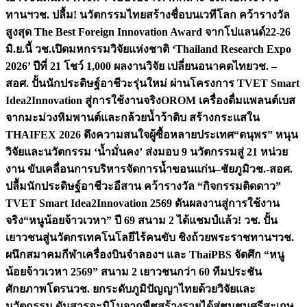
ทานฯ
วช. ปลื้ม! นวัตกรรมไทยสร้างชื่อบนเวทีโลก คว้ารางวัล
สูงสุด The Best Foreign Innovation Award จากโปแลนด์
22-26
มิ.ย.นี้ วช.เปิดมหกรรมวิจัยแห่งชาติ ‘Thailand Research Expo
2026’ ปีที่ 21 โชว์ 1,000 ผลงานวิจัย เปลี่ยนอนาคตไทย
วช. –
สอศ. ปั้นนักประดิษฐ์อาชีวะรุ่นใหม่ ผ่านโครงการ TVET Smart
Idea2Innovation สู่การใช้งานจริง
OROM เครื่องดื่มแพลนต์เบส
จากมะม่วงหิมพานต์และกล้วยน้ำว้าดิบ สร้างกระแสใน
THAIFEX 2026 ดึงความสนใจผู้ซื้อหลายประเทศ
“ดนุพร” หนุน
วิจัยและนวัตกรรม ‘น้ำมั่นคง’ ส่งมอบ 9 นวัตกรรมสู่ 21 หน่วย
งาน ขับเคลื่อนการบริหารจัดการน้ำขอนแก่น–ชัยภูมิ
วช.-สอศ.
ปลื้มนักประดิษฐ์อาชีวะอีสาน คว้ารางวัล “กิจกรรมติดดาว”
TVET Smart Idea2Innovation 2569 ดันผลงานสู่การใช้งาน
จริง
“หนูน้อยจ้าวเวหา” ปี 69 สนาม 2 ได้แชมป์แล้ว! วช. ปั้น
เยาวชนสู่นวัตกรเทคโนโลยีไร้คนขับ ชิงถ้วยพระราชทานฯ
วช.
ผนึกสมาคมกีฬาเครื่องบินจำลองฯ และ ThaiPBS จัดศึก “หนู
น้อยจ้าวเวหา 2569” สนาม 2 เยาวชนกว่า 60 ทีมประชัน
ศักยภาพโดรน
วช. ยกระดับภูมิปัญญาไทยด้วยวิจัยและ
นวัตกรรม ดันสารอะมิโนจากพืชสร้างรายได้สู่ชุมชนศรีสะเกษ