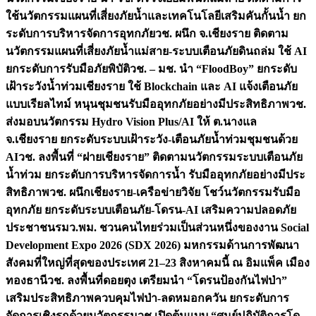
ใช้นวัตกรรมแผนที่เสี่ยงภัยน้ำและเทคโนโลยีเสริมคันกั้นน้ำ ยก
ระดับการบริหารจัดการอุทกภัย
วช. ผนึก จ.เชียงราย ติดตาม
นวัตกรรมแผนที่เสี่ยงภัยน้ำแม่สาย-ระบบเตือนภัยดินถล่ม ใช้ AI
ยกระดับการรับมือภัยพิบัติ
วช. – มช. นำ “FloodBoy” ยกระดับ
เฝ้าระวังน้ำท่วมเชียงราย ใช้ Blockchain และ AI แจ้งเตือนภัย
แบบเรียลไทม์ หนุนชุมชนรับมืออุทกภัยอย่างมีประสิทธิภาพ
วช.
ส่งมอบนวัตกรรม Hydro Vision Plus/AI ให้ ต.นางแล
จ.เชียงราย ยกระดับระบบเฝ้าระวัง-เตือนภัยน้ำท่วมชุมชนด้วย
AI
วช. ลงพื้นที่ “ฝายเชียงราย” ติดตามนวัตกรรมระบบเตือนภัย
น้ำท่วม ยกระดับการบริหารจัดการน้ำ รับมืออุทกภัยอย่างมีประ
สิทธิภาพ
วช. ผนึกเชียงราย-เครือข่ายวิจัย โชว์นวัตกรรมรับมือ
อุทกภัย ยกระดับระบบเตือนภัย-โดรน-AI เสริมความปลอดภัย
ประชาชน
รมว.พม. ชวนคนไทยร่วมเป็นส่วนหนึ่งของงาน Social
Development Expo 2026 (SDX 2026) มหกรรมด้านการพัฒนา
สังคมที่ใหญ่ที่สุดของประเทศ 21–23 สิงหาคมนี้ ณ อิมแพ็ค เมือง
ทองธานี
วช. ลงพื้นที่ดอยตุง เตรียมนำ “โดรนป้องกันไฟป่า”
เสริมประสิทธิภาพควบคุมไฟป่า-ลดหมอกควัน ยกระดับการ
จัดการเชิงรุกด้วยนวัตกรรม
วช.เปิดต้นแบบ “ศูนย์ปฏิบัติการโด