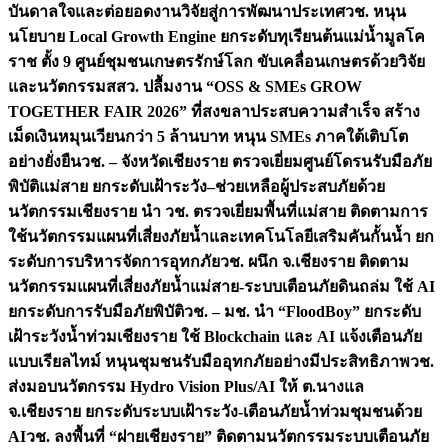
บันดาลใจและต่อยอดงานวิจัยสู่การพัฒนาประเทศ
วช. หนุน
นโยบาย Local Growth Engine ยกระดับทุเรียนต้นแม่น้ำมูลโค
ราช ตั้ง 9 ศูนย์ชุมชนเกษตรรักษ์โลก ขับเคลื่อนเกษตรด้วยวิจัย
และนวัตกรรม
สสว. ปลื้มงาน “OSS & SMEs GROW
TOGETHER FAIR 2026” ที่สงขลาประสบความสำเร็จ สร้าง
เม็ดเงินหมุนเวียนกว่า 5 ล้านบาท หนุน SMEs ภาคใต้เติบโต
อย่างยั่งยืน
วช. – จังหวัดเชียงราย ตรวจเยี่ยมศูนย์โดรนรับมือภัย
พิบัติแม่สาย ยกระดับเฝ้าระวัง–ช่วยเหลือผู้ประสบภัยด้วย
นวัตกรรม
เชียงราย นำ วช. ตรวจเยี่ยมพื้นที่แม่สาย ติดตามการ
ใช้นวัตกรรมแผนที่เสี่ยงภัยน้ำและเทคโนโลยีเสริมคันกั้นน้ำ ยก
ระดับการบริหารจัดการอุทกภัย
วช. ผนึก จ.เชียงราย ติดตาม
นวัตกรรมแผนที่เสี่ยงภัยน้ำแม่สาย-ระบบเตือนภัยดินถล่ม ใช้ AI
ยกระดับการรับมือภัยพิบัติ
วช. – มช. นำ “FloodBoy” ยกระดับ
เฝ้าระวังน้ำท่วมเชียงราย ใช้ Blockchain และ AI แจ้งเตือนภัย
แบบเรียลไทม์ หนุนชุมชนรับมืออุทกภัยอย่างมีประสิทธิภาพ
วช.
ส่งมอบนวัตกรรม Hydro Vision Plus/AI ให้ ต.นางแล
จ.เชียงราย ยกระดับระบบเฝ้าระวัง-เตือนภัยน้ำท่วมชุมชนด้วย
AI
วช. ลงพื้นที่ “ฝายเชียงราย” ติดตามนวัตกรรมระบบเตือนภัย