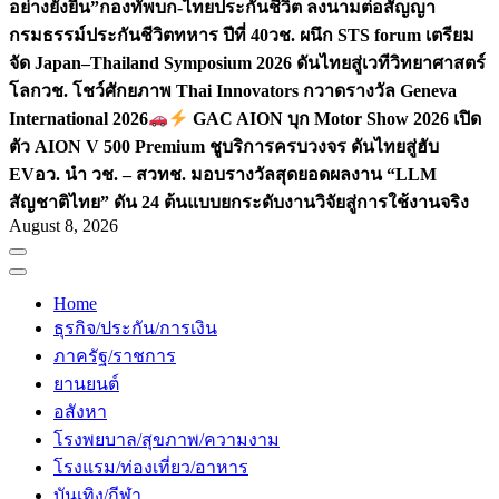
อย่างยั่งยืน”
กองทัพบก-ไทยประกันชีวิต ลงนามต่อสัญญา
กรมธรรม์ประกันชีวิตทหาร ปีที่ 40
วช. ผนึก STS forum เตรียม
จัด Japan–Thailand Symposium 2026 ดันไทยสู่เวทีวิทยาศาสตร์
โลก
วช. โชว์ศักยภาพ Thai Innovators กวาดรางวัล Geneva
International 2026
GAC AION บุก Motor Show 2026 เปิด
ตัว AION V 500 Premium ชูบริการครบวงจร ดันไทยสู่ฮับ
EV
อว. นำ วช. – สวทช. มอบรางวัลสุดยอดผลงาน “LLM
สัญชาติไทย” ดัน 24 ต้นแบบยกระดับงานวิจัยสู่การใช้งานจริง
August 8, 2026
Home
ธุรกิจ/ประกัน/การเงิน
ภาครัฐ/ราชการ
ยานยนต์
อสังหา
โรงพยบาล/สุขภาพ/ความงาม
โรงแรม/ท่องเที่ยว/อาหาร
บันเทิง/กีฬา