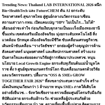
Skip
Trending News:
Thailand LAB INTERNATIONAL 2026 ผนึก
to
Bio+HealthTech และ FutureCHEM ดัน AI ยกระดับ
content
วิทยาศาสตร์-สุขภาพไทย สู่ศูนย์กลางนวัตกรรมอาเซียน
สถานเสาวภา-กทม. เปิดแคมเปญ “HPV ไม่เป็นไร…ไม่ได้”
เตือนอย่าชะล่าใจ ก่อนภัยเงียบลุกลามเป็นมะเร็ง
เมืองทองธานี
ขึ้นแท่น เขตส่งเสริมเมืองอัจฉริยะ มุ่งยกระดับเทคโนโลยี สิ่ง
แวดล้อม ปักหมุด เมืองอัจฉริยะมีชีวิต ขับเคลื่อนเศรษฐกิจ
วช.
เดินหน้าขับเคลื่อน “รางวัลธัชชา” ยกย่องผู้สร้างคุณูปการด้าน
สังคมศาสตร์ มนุษยศาสตร์ และศิลปกรรมศาสตร์ สร้างแรง
บันดาลใจและต่อยอดงานวิจัยสู่การพัฒนาประเทศ
วช. หนุน
นโยบาย Local Growth Engine ยกระดับทุเรียนต้นแม่น้ำมูลโค
ราช ตั้ง 9 ศูนย์ชุมชนเกษตรรักษ์โลก ขับเคลื่อนเกษตรด้วยวิจัย
และนวัตกรรม
สสว. ปลื้มงาน “OSS & SMEs GROW
TOGETHER FAIR 2026” ที่สงขลาประสบความสำเร็จ สร้าง
เม็ดเงินหมุนเวียนกว่า 5 ล้านบาท หนุน SMEs ภาคใต้เติบโต
อย่างยั่งยืน
วช. – จังหวัดเชียงราย ตรวจเยี่ยมศูนย์โดรนรับมือภัย
พิบัติแม่สาย ยกระดับเฝ้าระวัง–ช่วยเหลือผู้ประสบภัยด้วย
นวัตกรรม
เชียงราย นำ วช. ตรวจเยี่ยมพื้นที่แม่สาย ติดตามการ