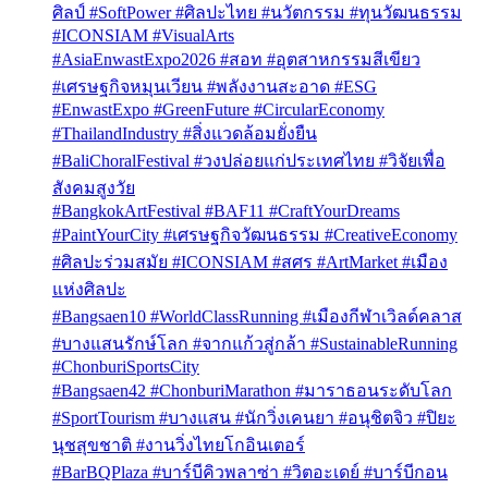
ศิลป์ #SoftPower #ศิลปะไทย #นวัตกรรม #ทุนวัฒนธรรม
#ICONSIAM #VisualArts
#AsiaEnwastExpo2026 #สอท #อุตสาหกรรมสีเขียว
#เศรษฐกิจหมุนเวียน #พลังงานสะอาด #ESG
#EnwastExpo #GreenFuture #CircularEconomy
#ThailandIndustry #สิ่งแวดล้อมยั่งยืน
#BaliChoralFestival #วงปล่อยแก่ประเทศไทย #วิจัยเพื่อ
สังคมสูงวัย
#BangkokArtFestival #BAF11 #CraftYourDreams
#PaintYourCity #เศรษฐกิจวัฒนธรรม #CreativeEconomy
#ศิลปะร่วมสมัย #ICONSIAM #สศร #ArtMarket #เมือง
แห่งศิลปะ
#Bangsaen10 #WorldClassRunning #เมืองกีฬาเวิลด์คลาส
#บางแสนรักษ์โลก #จากแก้วสู่กล้า #SustainableRunning
#ChonburiSportsCity
#Bangsaen42 #ChonburiMarathon #มาราธอนระดับโลก
#SportTourism #บางแสน #นักวิ่งเคนยา #อนุชิตจิว #ปิยะ
นุชสุขชาติ #งานวิ่งไทยโกอินเตอร์
#BarBQPlaza #บาร์บีคิวพลาซ่า #วิตอะเดย์ #บาร์บีกอน