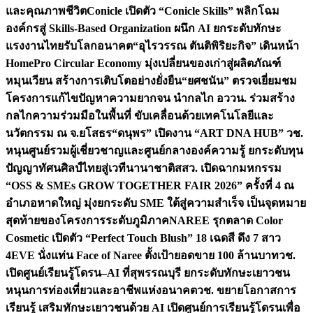
และคุณภาพชีวิต
Conicle เปิดตัว “Conicle Skills” พลิกโฉม
องค์กรสู่ Skills-Based Organization ผนึก AI ยกระดับทักษะ
แรงงานไทยรับโลกอนาคต
“อุไรวรรณ ตันติพิริยะกิจ” เดินหน้า
HomePro Circular Economy มุ่งเปลี่ยนของเก่าสู่ผลิตภัณฑ์
หมุนเวียน สร้างการเติบโตอย่างยั่งยืน
“ยศชนัน” ตรวจเยี่ยมชม
โครงการแก้ไขปัญหาความยากจน นำกลไก อววน. ร่วมสร้าง
กลไกความร่วมมือในพื้นที่ ขับเคลื่อนด้วยเทคโนโลยีและ
นวัตกรรม ณ จ.ยโสธร
“ดนุพร” เปิดงาน “ART DNA HUB” วช.
หนุนศูนย์รวมผู้เชี่ยวชาญและศูนย์กลางองค์ความรู้ ยกระดับทุน
ปัญญาทัศนศิลป์ไทยสู่เวทีนานาชาติ
สสว. เปิดฉากมหกรรม
“OSS & SMEs GROW TOGETHER FAIR 2026” ครั้งที่ 4 ณ
อำเภอหาดใหญ่ มุ่งยกระดับ SME ใต้สู่ความสำเร็จ เป็นจุดหมาย
สุดท้ายของโครงการระดับภูมิภาค
NAREE รุกตลาด Color
Cosmetic เปิดตัว “Perfect Touch Blush” 18 เฉดสี ดึง 7 สาว
4EVE นั่งแท่น Face of Naree ตั้งเป้ายอดขาย 100 ล้านบาท
วช.
เปิดศูนย์เรียนรู้โดรน–AI ที่สุพรรณบุรี ยกระดับทักษะเยาวชน
หนุนการท่องเที่ยวและอาชีพแห่งอนาคต
วช. ขยายโอกาสการ
เรียนรู้ เสริมทักษะเยาวชนด้วย AI เปิดศูนย์การเรียนรู้โดรนเพื่อ