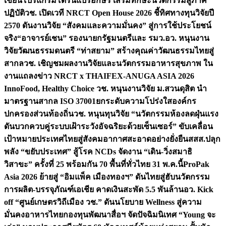
เขียนโปรแกรมโดรนแปรอักษร เสริมทักษะนวัตกรรมสู่ภาค
ปฏิบัติ
วช. เปิดเวที NRCT Open House 2026 ชี้ทิศทางทุนวิจัยปี
2570 ดันงานวิจัย “สังคมและความมั่นคง” สู่การใช้ประโยชน์
จริง
“อาจารย์เชน” รองนายกรัฐมนตรีและ รมว.อว. หนุนงาน
วิจัยวัฒนธรรมดนตรี “ท่าสยาม” สร้างคุณค่าวัฒนธรรมไทยสู่
สากล
วช. เชิญชมผลงานวิจัยและนวัตกรรมอาหารสุขภาพ ใน
งานแถลงข่าว NRCT x THAIFEX-ANUGA ASIA 2026
InnoFood, Healthy Choice
วช. หนุนงานวิจัย ม.สวนดุสิต นำ
มาตรฐานสากล ISO 37001ยกระดับความโปร่งใสองค์กร
ปกครองส่วนท้องถิ่น
วช. หนุนทุนวิจัย “นวัตกรรมห้องลดฝุ่นแรง
ดันบวกควบคู่ระบบเฝ้าระวังอัจฉริยะด้วยเซ็นเซอร์” ขับเคลื่อน
เป้าหมายประเทศไทยสู่สังคมอากาศสะอาดอย่างยั่งยืน
สสส.ปลุก
พลัง “ขยับประเทศ” สู้โรค NCDs จัดงาน “เดิน-วิ่งสมาธิ
วิสาขะ” ครั้งที่ 25 พร้อมกัน 70 พื้นที่ทั่วไทย 31 พ.ค.นี้
ProPak
Asia 2026 ย้ายสู่ “อิมแพ็ค เมืองทองฯ” ดันไทยสู่ฮับนวัตกรรม
การผลิต-บรรจุภัณฑ์เอเชีย คาดเงินสะพัด 5.5 พันล้าน
อว. Kick
off “ศูนย์เกษตรวิถีเมือง วช.” ดันนโยบาย Wellness สู่ความ
มั่นคงอาหารไทย
กองทุนพัฒนาสื่อฯ จัดปัจฉิมนิเทศ “Young จะ