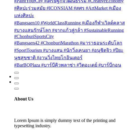
#PaintYourCity #เศรษฐกิจวัฒนธรรม #CreativeEconomy
#ศิลปะร่วมสมัย #ICONSIAM #สศร #ArtMarket #เมือง
แห่งศิลปะ
#Bangsaen10 #WorldClassRunning #เมืองกีฬาเวิลด์คลาส
#บางแสนรักษ์โลก #จากแก้วสู่กล้า #SustainableRunning
#ChonburiSportsCity
#Bangsaen42 #ChonburiMarathon #มาราธอนระดับโลก
#SportTourism #บางแสน #นักวิ่งเคนยา #อนุชิตจิว #ปิยะ
นุชสุขชาติ #งานวิ่งไทยโกอินเตอร์
#BarBQPlaza #บาร์บีคิวพลาซ่า #วิตอะเดย์ #บาร์บีกอน
About Us
Lorem Ipsum is simply dummy text of the printing and
typesetting industry.