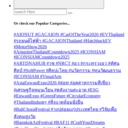
Search
for:
Or check our Popular Categories...
#AIONUT #GACAION #CarOfTheYear2026 #EVThailand
#รถยนต์ไฟฟ้า #GACAIONThailand #HatchbackEV
#MotorShow2026
#AmazingThailandCountdown2025 #ICONSIAM
#ICONSIAMCountdown2025
#ARTDNAHUB #วช #NRCT #อว #กระทรวงอว #ทัศน
ศิลป์ #SoftPower #ศิลปะไทย #นวัตกรรม #ทุนวัฒนธรรม
#ICONSIAM #VisualArts
#AsiaEnwastExpo2026 #สอท #อุตสาหกรรมสีเขียว
#เศรษฐกิจหมุนเวียน #พลังงานสะอาด #ESG
#EnwastExpo #GreenFuture #CircularEconomy
#ThailandIndustry #สิ่งแวดล้อมยั่งยืน
#BaliChoralFestival #วงปล่อยแก่ประเทศไทย #วิจัยเพื่อ
สังคมสูงวัย
#BangkokArtFestival #BAF11 #CraftYourDreams