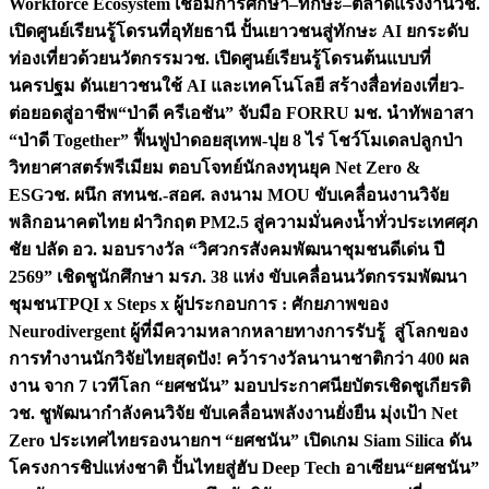
Workforce Ecosystem เชื่อมการศึกษา–ทักษะ–ตลาดแรงงาน
วช.
เปิดศูนย์เรียนรู้โดรนที่อุทัยธานี ปั้นเยาวชนสู่ทักษะ AI ยกระดับ
ท่องเที่ยวด้วยนวัตกรรม
วช. เปิดศูนย์เรียนรู้โดรนต้นแบบที่
นครปฐม ดันเยาวชนใช้ AI และเทคโนโลยี สร้างสื่อท่องเที่ยว-
ต่อยอดสู่อาชีพ
“ป่าดี ครีเอชัน” จับมือ FORRU มช. นำทัพอาสา
“ป่าดี Together” ฟื้นฟูป่าดอยสุเทพ-ปุย 8 ไร่ โชว์โมเดลปลูกป่า
วิทยาศาสตร์พรีเมียม ตอบโจทย์นักลงทุนยุค Net Zero &
ESG
วช. ผนึก สทนช.-สอศ. ลงนาม MOU ขับเคลื่อนงานวิจัย
พลิกอนาคตไทย ฝ่าวิกฤต PM2.5 สู่ความมั่นคงน้ำทั่วประเทศ
ศุภ
ชัย ปลัด อว. มอบรางวัล “วิศวกรสังคมพัฒนาชุมชนดีเด่น ปี
2569” เชิดชูนักศึกษา มรภ. 38 แห่ง ขับเคลื่อนนวัตกรรมพัฒนา
ชุมชน
TPQI x Steps x ผู้ประกอบการ : ศักยภาพของ
Neurodivergent ผู้ที่มีความหลากหลายทางการรับรู้ สู่โลกของ
การทำงาน
นักวิจัยไทยสุดปัง! คว้ารางวัลนานาชาติกว่า 400 ผล
งาน จาก 7 เวทีโลก “ยศชนัน” มอบประกาศนียบัตรเชิดชูเกียรติ
วช. ชูพัฒนากำลังคนวิจัย ขับเคลื่อนพลังงานยั่งยืน มุ่งเป้า Net
Zero ประเทศไทย
รองนายกฯ “ยศชนัน” เปิดเกม Siam Silica ดัน
โครงการชิปแห่งชาติ ปั้นไทยสู่ฮับ Deep Tech อาเซียน
“ยศชนัน”