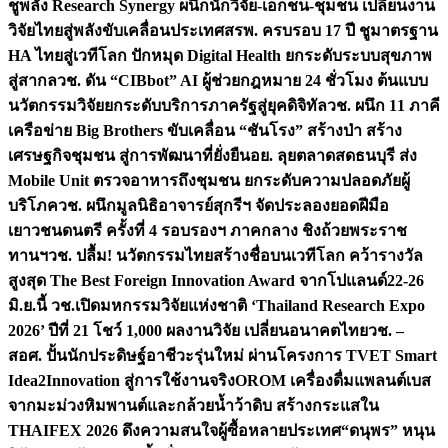
ชูพลัง Research Synergy ผนึกนักวิจัย-เอกชน-ชุมชน เปลี่ยนงาน
วิจัยไทยสู่พลังขับเคลื่อนประเทศ
สรพ. ครบรอบ 17 ปี ชูมาตรฐาน
HA ไทยสู่เวทีโลก ปักหมุด Digital Health ยกระดับระบบสุขภาพ
สู่สากล
วช. ดัน “CIBbot” AI ผู้ช่วยกฎหมาย 24 ชั่วโมง ต้นแบบ
นวัตกรรมวิจัยยกระดับบริการภาครัฐสู่ยุคดิจิทัล
วช. ผนึก 11 ภาคี
เครือข่าย Big Brothers ขับเคลื่อน “ชันโรง” สร้างป่า สร้าง
เศรษฐกิจชุมชน สู่การพัฒนาที่ยั่งยืน
อย. ลุยตลาดสดธนบุรี ส่ง
Mobile Unit ตรวจอาหารถึงชุมชน ยกระดับความปลอดภัยผู้
บริโภค
วช. ผนึกมูลนิธิอาจารย์สุกรีฯ จัดประลองยอดฝีมือ
เยาวชนดนตรี ครั้งที่ 4 รอบรองฯ ภาคกลาง ชิงถ้วยพระราช
ทานฯ
วช. ปลื้ม! นวัตกรรมไทยสร้างชื่อบนเวทีโลก คว้ารางวัล
สูงสุด The Best Foreign Innovation Award จากโปแลนด์
22-26
มิ.ย.นี้ วช.เปิดมหกรรมวิจัยแห่งชาติ ‘Thailand Research Expo
2026’ ปีที่ 21 โชว์ 1,000 ผลงานวิจัย เปลี่ยนอนาคตไทย
วช. –
สอศ. ปั้นนักประดิษฐ์อาชีวะรุ่นใหม่ ผ่านโครงการ TVET Smart
Idea2Innovation สู่การใช้งานจริง
OROM เครื่องดื่มแพลนต์เบส
จากมะม่วงหิมพานต์และกล้วยน้ำว้าดิบ สร้างกระแสใน
THAIFEX 2026 ดึงความสนใจผู้ซื้อหลายประเทศ
“ดนุพร” หนุน