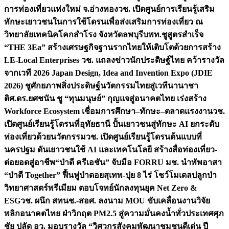
การท่องเที่ยวแห่งใหม่ จ.อ่างทอง
วช. เปิดศูนย์การเรียนรู้เสริม
ทักษะเยาวชนในการใช้โดรนเพื่อส่งเสริมการท่องเที่ยว ณ
วิทยาลัยเทคนิคโคกสำโรง จังหวัดลพบุรี
บพท.ชูสูตรสำเร็จ
“THE 3Ea” สร้างเศรษฐกิจฐานรากไทยให้เติบโตด้วยการสร้าง
LE-Local Enterprises
วช. แถลงข่าวนักประดิษฐ์ไทย คว้ารางวัล
จากเวที 2026 Japan Design, Idea and Invention Expo (JDIE
2026) ชูศักยภาพสิ่งประดิษฐ์นวัตกรรมไทยสู่เวทีนานาชา
ติ
ศ.ดร.ยศชนัน ชู “ทุนมนุษย์” กุญแจสู่อนาคตไทย เร่งสร้าง
Workforce Ecosystem เชื่อมการศึกษา–ทักษะ–ตลาดแรงงาน
วช.
เปิดศูนย์เรียนรู้โดรนที่อุทัยธานี ปั้นเยาวชนสู่ทักษะ AI ยกระดับ
ท่องเที่ยวด้วยนวัตกรรม
วช. เปิดศูนย์เรียนรู้โดรนต้นแบบที่
นครปฐม ดันเยาวชนใช้ AI และเทคโนโลยี สร้างสื่อท่องเที่ยว-
ต่อยอดสู่อาชีพ
“ป่าดี ครีเอชัน” จับมือ FORRU มช. นำทัพอาสา
“ป่าดี Together” ฟื้นฟูป่าดอยสุเทพ-ปุย 8 ไร่ โชว์โมเดลปลูกป่า
วิทยาศาสตร์พรีเมียม ตอบโจทย์นักลงทุนยุค Net Zero &
ESG
วช. ผนึก สทนช.-สอศ. ลงนาม MOU ขับเคลื่อนงานวิจัย
พลิกอนาคตไทย ฝ่าวิกฤต PM2.5 สู่ความมั่นคงน้ำทั่วประเทศ
ศุภ
ชัย ปลัด อว. มอบรางวัล “วิศวกรสังคมพัฒนาชุมชนดีเด่น ปี