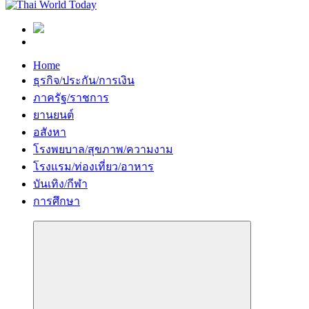
Home
ธุรกิจ/ประกัน/การเงิน
ภาครัฐ/ราชการ
ยานยนต์
อสังหา
โรงพยบาล/สุขภาพ/ความงาม
โรงแรม/ท่องเที่ยว/อาหาร
บันเทิง/กีฬา
การศึกษา