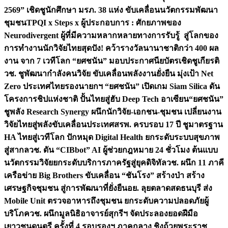
2569” เชิดชูนักศึกษา มรภ. 38 แห่ง ขับเคลื่อนนวัตกรรมพัฒนา
ชุมชน
TPQI x Steps x ผู้ประกอบการ : ศักยภาพของ
Neurodivergent ผู้ที่มีความหลากหลายทางการรับรู้ สู่โลกของ
การทำงาน
นักวิจัยไทยสุดปัง! คว้ารางวัลนานาชาติกว่า 400 ผล
งาน จาก 7 เวทีโลก “ยศชนัน” มอบประกาศนียบัตรเชิดชูเกียรติ
วช. ชูพัฒนากำลังคนวิจัย ขับเคลื่อนพลังงานยั่งยืน มุ่งเป้า Net
Zero ประเทศไทย
รองนายกฯ “ยศชนัน” เปิดเกม Siam Silica ดัน
โครงการชิปแห่งชาติ ปั้นไทยสู่ฮับ Deep Tech อาเซียน
“ยศชนัน”
ชูพลัง Research Synergy ผนึกนักวิจัย-เอกชน-ชุมชน เปลี่ยนงาน
วิจัยไทยสู่พลังขับเคลื่อนประเทศ
สรพ. ครบรอบ 17 ปี ชูมาตรฐาน
HA ไทยสู่เวทีโลก ปักหมุด Digital Health ยกระดับระบบสุขภาพ
สู่สากล
วช. ดัน “CIBbot” AI ผู้ช่วยกฎหมาย 24 ชั่วโมง ต้นแบบ
นวัตกรรมวิจัยยกระดับบริการภาครัฐสู่ยุคดิจิทัล
วช. ผนึก 11 ภาคี
เครือข่าย Big Brothers ขับเคลื่อน “ชันโรง” สร้างป่า สร้าง
เศรษฐกิจชุมชน สู่การพัฒนาที่ยั่งยืน
อย. ลุยตลาดสดธนบุรี ส่ง
Mobile Unit ตรวจอาหารถึงชุมชน ยกระดับความปลอดภัยผู้
บริโภค
วช. ผนึกมูลนิธิอาจารย์สุกรีฯ จัดประลองยอดฝีมือ
เยาวชนดนตรี ครั้งที่ 4 รอบรองฯ ภาคกลาง ชิงถ้วยพระราช