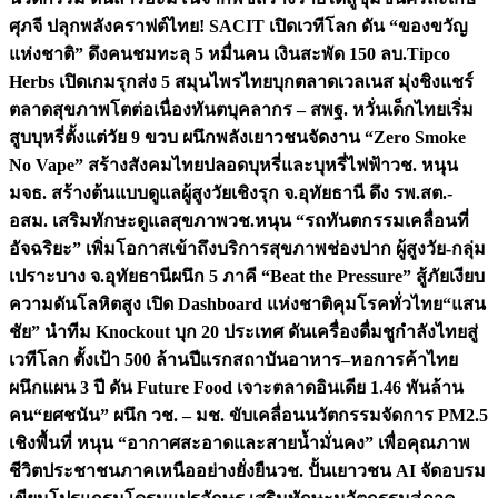
ศุภจี ปลุกพลังคราฟต์ไทย! SACIT เปิดเวทีโลก ดัน “ของขวัญ
แห่งชาติ” ดึงคนชมทะลุ 5 หมื่นคน เงินสะพัด 150 ลบ.
Tipco
Herbs เปิดเกมรุกส่ง 5 สมุนไพรไทยบุกตลาดเวลเนส มุ่งชิงแชร์
ตลาดสุขภาพโตต่อเนื่อง
ทันตบุคลากร – สพฐ. หวั่นเด็กไทยเริ่ม
สูบบุหรี่ตั้งแต่วัย 9 ขวบ ผนึกพลังเยาวชนจัดงาน “Zero Smoke
No Vape” สร้างสังคมไทยปลอดบุหรี่และบุหรี่ไฟฟ้า
วช. หนุน
มจธ. สร้างต้นแบบดูแลผู้สูงวัยเชิงรุก จ.อุทัยธานี ดึง รพ.สต.-
อสม. เสริมทักษะดูแลสุขภาพ
วช.หนุน “รถทันตกรรมเคลื่อนที่
อัจฉริยะ” เพิ่มโอกาสเข้าถึงบริการสุขภาพช่องปาก ผู้สูงวัย-กลุ่ม
เปราะบาง จ.อุทัยธานี
ผนึก 5 ภาคี “Beat the Pressure” สู้ภัยเงียบ
ความดันโลหิตสูง เปิด Dashboard แห่งชาติคุมโรคทั่วไทย
“แสน
ชัย” นำทีม Knockout บุก 20 ประเทศ ดันเครื่องดื่มชูกำลังไทยสู่
เวทีโลก ตั้งเป้า 500 ล้านปีแรก
สถาบันอาหาร–หอการค้าไทย
ผนึกแผน 3 ปี ดัน Future Food เจาะตลาดอินเดีย 1.46 พันล้าน
คน
“ยศชนัน” ผนึก วช. – มช. ขับเคลื่อนนวัตกรรมจัดการ PM2.5
เชิงพื้นที่ หนุน “อากาศสะอาดและสายน้ำมั่นคง” เพื่อคุณภาพ
ชีวิตประชาชนภาคเหนืออย่างยั่งยืน
วช. ปั้นเยาวชน AI จัดอบรม