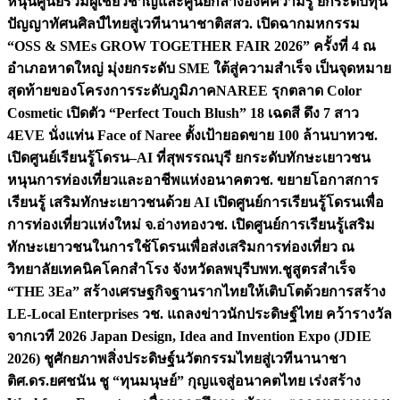
หนุนศูนย์รวมผู้เชี่ยวชาญและศูนย์กลางองค์ความรู้ ยกระดับทุน
ปัญญาทัศนศิลป์ไทยสู่เวทีนานาชาติ
สสว. เปิดฉากมหกรรม
“OSS & SMEs GROW TOGETHER FAIR 2026” ครั้งที่ 4 ณ
อำเภอหาดใหญ่ มุ่งยกระดับ SME ใต้สู่ความสำเร็จ เป็นจุดหมาย
สุดท้ายของโครงการระดับภูมิภาค
NAREE รุกตลาด Color
Cosmetic เปิดตัว “Perfect Touch Blush” 18 เฉดสี ดึง 7 สาว
4EVE นั่งแท่น Face of Naree ตั้งเป้ายอดขาย 100 ล้านบาท
วช.
เปิดศูนย์เรียนรู้โดรน–AI ที่สุพรรณบุรี ยกระดับทักษะเยาวชน
หนุนการท่องเที่ยวและอาชีพแห่งอนาคต
วช. ขยายโอกาสการ
เรียนรู้ เสริมทักษะเยาวชนด้วย AI เปิดศูนย์การเรียนรู้โดรนเพื่อ
การท่องเที่ยวแห่งใหม่ จ.อ่างทอง
วช. เปิดศูนย์การเรียนรู้เสริม
ทักษะเยาวชนในการใช้โดรนเพื่อส่งเสริมการท่องเที่ยว ณ
วิทยาลัยเทคนิคโคกสำโรง จังหวัดลพบุรี
บพท.ชูสูตรสำเร็จ
“THE 3Ea” สร้างเศรษฐกิจฐานรากไทยให้เติบโตด้วยการสร้าง
LE-Local Enterprises
วช. แถลงข่าวนักประดิษฐ์ไทย คว้ารางวัล
จากเวที 2026 Japan Design, Idea and Invention Expo (JDIE
2026) ชูศักยภาพสิ่งประดิษฐ์นวัตกรรมไทยสู่เวทีนานาชา
ติ
ศ.ดร.ยศชนัน ชู “ทุนมนุษย์” กุญแจสู่อนาคตไทย เร่งสร้าง