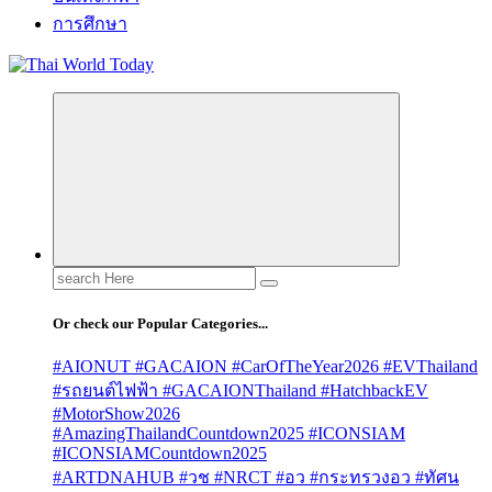
การศึกษา
Search
for:
Or check our Popular Categories...
#AIONUT #GACAION #CarOfTheYear2026 #EVThailand
#รถยนต์ไฟฟ้า #GACAIONThailand #HatchbackEV
#MotorShow2026
#AmazingThailandCountdown2025 #ICONSIAM
#ICONSIAMCountdown2025
#ARTDNAHUB #วช #NRCT #อว #กระทรวงอว #ทัศน