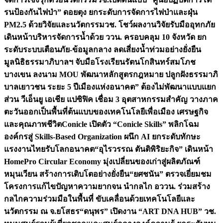
รนป้องกันไฟป่า” ดอยตุง ยกระดับการจัดการไฟป่าและฝุ่น
PM2.5 ด้วยวิจัยและนวัตกรรม
วช. โชว์ผลงานวิจัยรับมืออุทกภัย
เดินหน้าบริหารจัดการน้ำด้วย ววน. ครอบคลุม 10 จังหวัด ยก
ระดับระบบเตือนภัย-ข้อมูลกลาง ลดเสี่ยงน้ำท่วมอย่างยั่งยืน
มูลนิธิธรรมาภิบาลฯ จับมือโรงเรียนรัตนโกสินทร์สมโภช
บางเขน ลงนาม MOU พัฒนาหลักสูตรกฎหมาย ปลูกฝังธรรมาภิ
บาลเยาวชน ระยะ 5 ปี
เมืองแห่งอนาคต” ต้องไม่พัฒนาแบบแยก
ส่วน วีเอ็นยู เอเชีย แปซิฟิค เชื่อม 3 อุตสาหกรรมสำคัญ วางภาค
ตะวันออกเป็นพื้นที่ต้นแบบของเทคโนโลยีเพื่อเมือง เศรษฐกิจ
และคุณภาพชีวิต
Conicle เปิดตัว “Conicle Skills” พลิกโฉม
องค์กรสู่ Skills-Based Organization ผนึก AI ยกระดับทักษะ
แรงงานไทยรับโลกอนาคต
“อุไรวรรณ ตันติพิริยะกิจ” เดินหน้า
HomePro Circular Economy มุ่งเปลี่ยนของเก่าสู่ผลิตภัณฑ์
หมุนเวียน สร้างการเติบโตอย่างยั่งยืน
“ยศชนัน” ตรวจเยี่ยมชม
โครงการแก้ไขปัญหาความยากจน นำกลไก อววน. ร่วมสร้าง
กลไกความร่วมมือในพื้นที่ ขับเคลื่อนด้วยเทคโนโลยีและ
นวัตกรรม ณ จ.ยโสธร
“ดนุพร” เปิดงาน “ART DNA HUB” วช.