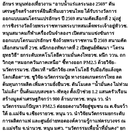
อักษร หนุนท่องเที่ยวงาน “อาบน้ำแร่แลระนอง 2569” ดัน
เศรษฐกิจสร้างสรรค์
ยินดี!ทีมเยาวชนไทย ได้รับรางวัลการ
ออกแบบแผนโดรนแปรอักษร ปี 2569 สนามคัดเลือกที่ 2 มุ่งสู่
การชิงรางวัลถ้วยพระราชทานพระบาทสมเด็จพระเจ้าอยู่หัว
วช.
หนุนสมาคมกีฬาเครื่องบินจำลองฯ เปิดสนามแข่งขันการ
ออกแบบโดรนแปรอักษร ชิงถ้วยพระราชทาน ปี 2569 สนามคัด
เลือกสนามที่ 2
วช. ผนึกกองทัพภาคที่ 2 เปิดศูนย์พัฒนา “โดรน
ยุทธวิธี” ยกระดับเทคโนโลยีความมั่นคงไทย
วช. ผนึก ววน. ถก
วิกฤต “หมอกควันภาคเหนือ” ชี้ทางออก PM2.5 ด้วยวิจัย–
นวัตกรรม
วช. เปิดเวที “ผนึกวิจัย-เทคโนโลยี รับมือภัยแล้งยุค
โลกเดือด“
วช. ชูวิจัย-นวัตกรรมปุ๋ย ทางรอดเกษตรกรไทย ลด
ต้นทุนการผลิต-เพิ่มความยั่งยืน
วช. ดันโมเดล “น้ำมั่นคง ไม่ท่วม
ไม่แล้ง” ปั้นต้นแบบสงขลา–พัทลุง ตั้งเป้าช่วย 1.2 แสนครัวเรือน
สร้างมูลค่าเศรษฐกิจกว่า 900 ล้านบาท
วช. หนุน วว. นำ
นวัตกรรมแก้ปัญหา PM2.5 ต่อยอดงานวิจัยสู่ชุมชน ณ ต.จันจว้า
ใต้ อ.แม่จัน จ.เชียงราย
วช. หนุน วว. นำวิจัยนวัตกรรมยกระดับ
การผลิตกาแฟ และศูนย์ถ่ายทอดองค์ความรู้กาแฟครบวงจร ณ
อ.แม่จริม จ.น่าน
วช. หนุน มศว. “นวัตกรรมเพื่อน้ำที่มั่นคง” ยก