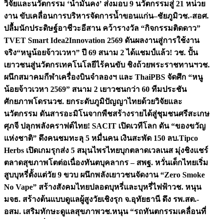
วิจัยและนวัตกรรม ‘น้ำมั่นคง’ ส่งมอบ 9 นวัตกรรมสู่ 21 หน่วย
งาน ขับเคลื่อนการบริหารจัดการน้ำขอนแก่น–ชัยภูมิ
วช.-สอศ.
ปลื้มนักประดิษฐ์อาชีวะอีสาน คว้ารางวัล “กิจกรรมติดดาว”
TVET Smart Idea2Innovation 2569 ดันผลงานสู่การใช้งาน
จริง
“หนูน้อยจ้าวเวหา” ปี 69 สนาม 2 ได้แชมป์แล้ว! วช. ปั้น
เยาวชนสู่นวัตกรเทคโนโลยีไร้คนขับ ชิงถ้วยพระราชทานฯ
วช.
ผนึกสมาคมกีฬาเครื่องบินจำลองฯ และ ThaiPBS จัดศึก “หนู
น้อยจ้าวเวหา 2569” สนาม 2 เยาวชนกว่า 60 ทีมประชัน
ศักยภาพโดรน
วช. ยกระดับภูมิปัญญาไทยด้วยวิจัยและ
นวัตกรรม ดันสารอะมิโนจากพืชสร้างรายได้สู่ชุมชนศรีสะเกษ
ศุภจี ปลุกพลังคราฟต์ไทย! SACIT เปิดเวทีโลก ดัน “ของขวัญ
แห่งชาติ” ดึงคนชมทะลุ 5 หมื่นคน เงินสะพัด 150 ลบ.
Tipco
Herbs เปิดเกมรุกส่ง 5 สมุนไพรไทยบุกตลาดเวลเนส มุ่งชิงแชร์
ตลาดสุขภาพโตต่อเนื่อง
ทันตบุคลากร – สพฐ. หวั่นเด็กไทยเริ่ม
สูบบุหรี่ตั้งแต่วัย 9 ขวบ ผนึกพลังเยาวชนจัดงาน “Zero Smoke
No Vape” สร้างสังคมไทยปลอดบุหรี่และบุหรี่ไฟฟ้า
วช. หนุน
มจธ. สร้างต้นแบบดูแลผู้สูงวัยเชิงรุก จ.อุทัยธานี ดึง รพ.สต.-
อสม. เสริมทักษะดูแลสุขภาพ
วช.หนุน “รถทันตกรรมเคลื่อนที่