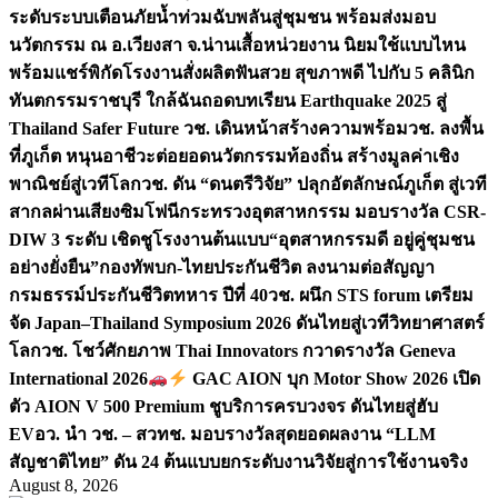
ระดับระบบเตือนภัยน้ำท่วมฉับพลันสู่ชุมชน พร้อมส่งมอบ
นวัตกรรม ณ อ.เวียงสา จ.น่าน
เสื้อหน่วยงาน นิยมใช้แบบไหน
พร้อมแชร์พิกัดโรงงานสั่งผลิต
ฟันสวย สุขภาพดี ไปกับ 5 คลินิก
ทันตกรรมราชบุรี ใกล้ฉัน
ถอดบทเรียน Earthquake 2025 สู่
Thailand Safer Future วช. เดินหน้าสร้างความพร้อม
วช. ลงพื้น
ที่ภูเก็ต หนุนอาชีวะต่อยอดนวัตกรรมท้องถิ่น สร้างมูลค่าเชิง
พาณิชย์สู่เวทีโลก
วช. ดัน “ดนตรีวิจัย” ปลุกอัตลักษณ์ภูเก็ต สู่เวที
สากลผ่านเสียงซิมโฟนี
กระทรวงอุตสาหกรรม มอบรางวัล CSR-
DIW 3 ระดับ เชิดชูโรงงานต้นแบบ“อุตสาหกรรมดี อยู่คู่ชุมชน
อย่างยั่งยืน”
กองทัพบก-ไทยประกันชีวิต ลงนามต่อสัญญา
กรมธรรม์ประกันชีวิตทหาร ปีที่ 40
วช. ผนึก STS forum เตรียม
จัด Japan–Thailand Symposium 2026 ดันไทยสู่เวทีวิทยาศาสตร์
โลก
วช. โชว์ศักยภาพ Thai Innovators กวาดรางวัล Geneva
International 2026
GAC AION บุก Motor Show 2026 เปิด
ตัว AION V 500 Premium ชูบริการครบวงจร ดันไทยสู่ฮับ
EV
อว. นำ วช. – สวทช. มอบรางวัลสุดยอดผลงาน “LLM
สัญชาติไทย” ดัน 24 ต้นแบบยกระดับงานวิจัยสู่การใช้งานจริง
August 8, 2026