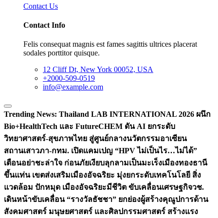
Contact Us
Contact Info
Felis consequat magnis est fames sagittis ultrices placerat
sodales porttitor quisque.
12 Cliff Dt, New York 00052, USA
+2000-509-0519
info@example.com
Trending News:
Thailand LAB INTERNATIONAL 2026 ผนึก
Bio+HealthTech และ FutureCHEM ดัน AI ยกระดับ
วิทยาศาสตร์-สุขภาพไทย สู่ศูนย์กลางนวัตกรรมอาเซียน
สถานเสาวภา-กทม. เปิดแคมเปญ “HPV ไม่เป็นไร…ไม่ได้”
เตือนอย่าชะล่าใจ ก่อนภัยเงียบลุกลามเป็นมะเร็ง
เมืองทองธานี
ขึ้นแท่น เขตส่งเสริมเมืองอัจฉริยะ มุ่งยกระดับเทคโนโลยี สิ่ง
แวดล้อม ปักหมุด เมืองอัจฉริยะมีชีวิต ขับเคลื่อนเศรษฐกิจ
วช.
เดินหน้าขับเคลื่อน “รางวัลธัชชา” ยกย่องผู้สร้างคุณูปการด้าน
สังคมศาสตร์ มนุษยศาสตร์ และศิลปกรรมศาสตร์ สร้างแรง