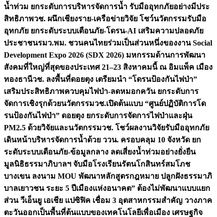
น้ำท่วม ยกระดับการบริหารจัดการน้ำ รับมืออุทกภัยอย่างมีประ
สิทธิภาพ
วช. ผนึกเชียงราย-เครือข่ายวิจัย โชว์นวัตกรรมรับมือ
อุทกภัย ยกระดับระบบเตือนภัย-โดรน-AI เสริมความปลอดภัย
ประชาชน
รมว.พม. ชวนคนไทยร่วมเป็นส่วนหนึ่งของงาน Social
Development Expo 2026 (SDX 2026) มหกรรมด้านการพัฒนา
สังคมที่ใหญ่ที่สุดของประเทศ 21–23 สิงหาคมนี้ ณ อิมแพ็ค เมือง
ทองธานี
วช. ลงพื้นที่ดอยตุง เตรียมนำ “โดรนป้องกันไฟป่า”
เสริมประสิทธิภาพควบคุมไฟป่า-ลดหมอกควัน ยกระดับการ
จัดการเชิงรุกด้วยนวัตกรรม
วช.เปิดต้นแบบ “ศูนย์ปฏิบัติการโด
รนป้องกันไฟป่า” ดอยตุง ยกระดับการจัดการไฟป่าและฝุ่น
PM2.5 ด้วยวิจัยและนวัตกรรม
วช. โชว์ผลงานวิจัยรับมืออุทกภัย
เดินหน้าบริหารจัดการน้ำด้วย ววน. ครอบคลุม 10 จังหวัด ยก
ระดับระบบเตือนภัย-ข้อมูลกลาง ลดเสี่ยงน้ำท่วมอย่างยั่งยืน
มูลนิธิธรรมาภิบาลฯ จับมือโรงเรียนรัตนโกสินทร์สมโภช
บางเขน ลงนาม MOU พัฒนาหลักสูตรกฎหมาย ปลูกฝังธรรมาภิ
บาลเยาวชน ระยะ 5 ปี
เมืองแห่งอนาคต” ต้องไม่พัฒนาแบบแยก
ส่วน วีเอ็นยู เอเชีย แปซิฟิค เชื่อม 3 อุตสาหกรรมสำคัญ วางภาค
ตะวันออกเป็นพื้นที่ต้นแบบของเทคโนโลยีเพื่อเมือง เศรษฐกิจ