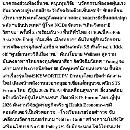
ปกครองส่วนท้องถิ่น
วช. หนุนทุนวิจัย “นวัตกรรมห้องลดฝุ่นแรง
ดันบวกควบคู่ระบบเฝ้าระวังอัจฉริยะด้วยเซ็นเซอร์” ขับเคลื่อน
เป้าหมายประเทศไทยสู่สังคมอากาศสะอาดอย่างยั่งยืน
สสส.ปลุก
พลัง “ขยับประเทศ” สู้โรค NCDs จัดงาน “เดิน-วิ่งสมาธิ
วิสาขะ” ครั้งที่ 25 พร้อมกัน 70 พื้นที่ทั่วไทย 31 พ.ค.นี้
ProPak
Asia 2026 ย้ายสู่ “อิมแพ็ค เมืองทองฯ” ดันไทยสู่ฮับนวัตกรรม
การผลิต-บรรจุภัณฑ์เอเชีย คาดเงินสะพัด 5.5 พันล้าน
อว. Kick
off “ศูนย์เกษตรวิถีเมือง วช.” ดันนโยบาย Wellness สู่ความ
มั่นคงอาหารไทย
กองทุนพัฒนาสื่อฯ จัดปัจฉิมนิเทศ “Young จะ
เล่า” มอบประกาศนียบัตร 60 มัคคุเทศก์น้อยแห่งสยาม ปั้นนัก
เล่าเรื่องรุ่นใหม่
SKYWORTH PV ปักหมุดไทย เปิดสำนักงาน
ใหม่ เดินหน้าพลังงานสะอาดลุยอาเซียนเต็มสูบ
วช. ผนึก STS
Forum ไทย–ญี่ปุ่น 2026 ดัน AI ขับเคลื่อนสุขภาพ–สิ่งแวดล้อม
สร้างนักวิทย์รุ่นใหม่
“อ.เชน” เปิดเวที STS Forum ไทย–ญี่ปุ่น
2026 ดันงานวิจัยสู่เศรษฐกิจจริง ชู Health Economy–เซมิ
คอนดักเตอร์เป็นหัวหอก
วช. –โรงเรียนนายร้อยตำรวจ ขับ
เคลื่อนนวัตกรรมบอร์ดเกม “Gift or Guilt” สร้างความโปร่งใส
เสริมนโยบาย No Gift Policy
วช. จับมือระนอง โชว์โดรนแปร