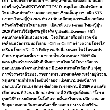
เล่า” มอบประกาศนียบัตร 60 มัคคุเทศก์น้อยแห่งสยาม ปั้นนัก
เล่าเรื่องรุ่นใหม่
SKYWORTH PV ปักหมุดไทย เปิดสำนักงาน
ใหม่ เดินหน้าพลังงานสะอาดลุยอาเซียนเต็มสูบ
วช. ผนึก STS
Forum ไทย–ญี่ปุ่น 2026 ดัน AI ขับเคลื่อนสุขภาพ–สิ่งแวดล้อม
สร้างนักวิทย์รุ่นใหม่
“อ.เชน” เปิดเวที STS Forum ไทย–ญี่ปุ่น
2026 ดันงานวิจัยสู่เศรษฐกิจจริง ชู Health Economy–เซมิ
คอนดักเตอร์เป็นหัวหอก
วช. –โรงเรียนนายร้อยตำรวจ ขับ
เคลื่อนนวัตกรรมบอร์ดเกม “Gift or Guilt” สร้างความโปร่งใส
เสริมนโยบาย No Gift Policy
วช. จับมือระนอง โชว์โดรนแปร
อักษร หนุนท่องเที่ยวงาน “อาบน้ำแร่แลระนอง 2569” ดัน
เศรษฐกิจสร้างสรรค์
ยินดี!ทีมเยาวชนไทย ได้รับรางวัลการ
ออกแบบแผนโดรนแปรอักษร ปี 2569 สนามคัดเลือกที่ 2 มุ่งสู่
การชิงรางวัลถ้วยพระราชทานพระบาทสมเด็จพระเจ้าอยู่หัว
วช.
หนุนสมาคมกีฬาเครื่องบินจำลองฯ เปิดสนามแข่งขันการ
ออกแบบโดรนแปรอักษร ชิงถ้วยพระราชทาน ปี 2569 สนามคัด
เลือกสนามที่ 2
วช. ผนึกกองทัพภาคที่ 2 เปิดศูนย์พัฒนา “โดรน
ยุทธวิธี” ยกระดับเทคโนโลยีความมั่นคงไทย
วช. ผนึก ววน. ถก
วิกฤต “หมอกควันภาคเหนือ” ชี้ทางออก PM2.5 ด้วยวิจัย–