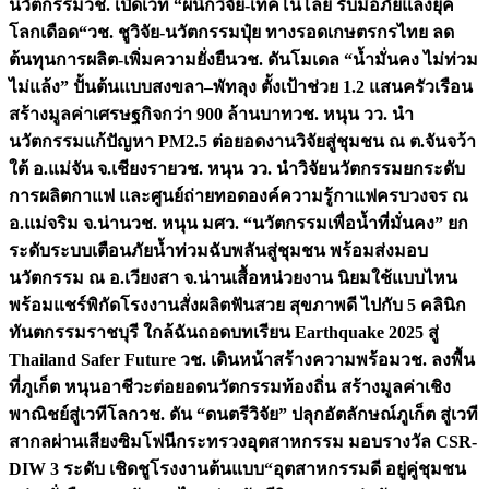
นวัตกรรม
วช. เปิดเวที “ผนึกวิจัย-เทคโนโลยี รับมือภัยแล้งยุค
โลกเดือด“
วช. ชูวิจัย-นวัตกรรมปุ๋ย ทางรอดเกษตรกรไทย ลด
ต้นทุนการผลิต-เพิ่มความยั่งยืน
วช. ดันโมเดล “น้ำมั่นคง ไม่ท่วม
ไม่แล้ง” ปั้นต้นแบบสงขลา–พัทลุง ตั้งเป้าช่วย 1.2 แสนครัวเรือน
สร้างมูลค่าเศรษฐกิจกว่า 900 ล้านบาท
วช. หนุน วว. นำ
นวัตกรรมแก้ปัญหา PM2.5 ต่อยอดงานวิจัยสู่ชุมชน ณ ต.จันจว้า
ใต้ อ.แม่จัน จ.เชียงราย
วช. หนุน วว. นำวิจัยนวัตกรรมยกระดับ
การผลิตกาแฟ และศูนย์ถ่ายทอดองค์ความรู้กาแฟครบวงจร ณ
อ.แม่จริม จ.น่าน
วช. หนุน มศว. “นวัตกรรมเพื่อน้ำที่มั่นคง” ยก
ระดับระบบเตือนภัยน้ำท่วมฉับพลันสู่ชุมชน พร้อมส่งมอบ
นวัตกรรม ณ อ.เวียงสา จ.น่าน
เสื้อหน่วยงาน นิยมใช้แบบไหน
พร้อมแชร์พิกัดโรงงานสั่งผลิต
ฟันสวย สุขภาพดี ไปกับ 5 คลินิก
ทันตกรรมราชบุรี ใกล้ฉัน
ถอดบทเรียน Earthquake 2025 สู่
Thailand Safer Future วช. เดินหน้าสร้างความพร้อม
วช. ลงพื้น
ที่ภูเก็ต หนุนอาชีวะต่อยอดนวัตกรรมท้องถิ่น สร้างมูลค่าเชิง
พาณิชย์สู่เวทีโลก
วช. ดัน “ดนตรีวิจัย” ปลุกอัตลักษณ์ภูเก็ต สู่เวที
สากลผ่านเสียงซิมโฟนี
กระทรวงอุตสาหกรรม มอบรางวัล CSR-
DIW 3 ระดับ เชิดชูโรงงานต้นแบบ“อุตสาหกรรมดี อยู่คู่ชุมชน