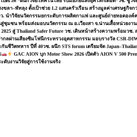
 เปิดเวที “ผนึกวิจัย-เทคโนโลยี รับมือภัยแล้งยุคโลกเดือด“
วช. ชูวิ
สงขลา–พัทลุง ตั้งเป้าช่วย 1.2 แสนครัวเรือน สร้างมูลค่าเศรษฐกิจก
วว. นำวิจัยนวัตกรรมยกระดับการผลิตกาแฟ และศูนย์ถ่ายทอดองค์
ันสู่ชุมชน พร้อมส่งมอบนวัตกรรม ณ อ.เวียงสา จ.น่าน
เสื้อหน่วยงา
025 สู่ Thailand Safer Future วช. เดินหน้าสร้างความพร้อม
วช. ล
ีสากลผ่านเสียงซิมโฟนี
กระทรวงอุตสาหกรรม มอบรางวัล CSR-DIW 3 
นชีวิตทหาร ปีที่ 40
วช. ผนึก STS forum เตรียมจัด Japan–Thaila
6
GAC AION บุก Motor Show 2026 เปิดตัว AION V 500 Prem
ับงานวิจัยสู่การใช้งานจริง