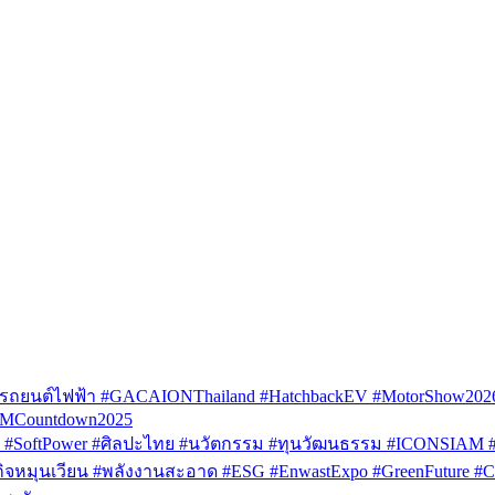
รถยนต์ไฟฟ้า #GACAIONThailand #HatchbackEV #MotorShow202
AMCountdown2025
SoftPower #ศิลปะไทย #นวัตกรรม #ทุนวัฒนธรรม #ICONSIAM #V
หมุนเวียน #พลังงานสะอาด #ESG #EnwastExpo #GreenFuture #Circul