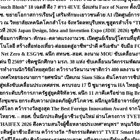
uch Blush” 18 เฉดสี ดึง 7 สาว 4EVE นั่งแท่น Face of Naree ตั้ง
ช. ขยายโอกาสการเรียนรู้ เสริมทักษะเยาวชนด้วย AI เปิดศูนย์การเร
่ยว ณ วิทยาลัยเทคนิคโคกสำโรง จังหวัดลพบุรี
บพท.ชูสูตรสำเร็จ “
ที 2026 Japan Design, Idea and Invention Expo (JDIE 2026) ชูศ
m เชื่อมการศึกษา–ทักษะ–ตลาดแรงงาน
วช. เปิดศูนย์เรียนรู้โดรนที่
โลยี สร้างสื่อท่องเที่ยว-ต่อยอดสู่อาชีพ
“ป่าดี ครีเอชัน” จับมือ 
ค Net Zero & ESG
วช. ผนึก สทนช.-สอศ. ลงนาม MOU ขับเคลื่อนงาน
่น ปี 2569” เชิดชูนักศึกษา มรภ. 38 แห่ง ขับเคลื่อนนวัตกรรมพั
การทำงาน
นักวิจัยไทยสุดปัง! คว้ารางวัลนานาชาติกว่า 400 ผลงาน 
ระเทศไทย
รองนายกฯ “ยศชนัน” เปิดเกม Siam Silica ดันโครงการชิปแห
สู่พลังขับเคลื่อนประเทศ
สรพ. ครบรอบ 17 ปี ชูมาตรฐาน HA ไทยสู่เ
กระดับบริการภาครัฐสู่ยุคดิจิทัล
วช. ผนึก 11 ภาคีเครือข่าย Big Br
ถึงชุมชน ยกระดับความปลอดภัยผู้บริโภค
วช. ผนึกมูลนิธิอาจารย์ส
วทีโลก คว้ารางวัลสูงสุด The Best Foreign Innovation Award จา
ตไทย
วช. – สอศ. ปั้นนักประดิษฐ์อาชีวะรุ่นใหม่ ผ่านโครงการ TVET
THAIFEX 2026 ดึงความสนใจผู้ซื้อหลายประเทศ
“ดนุพร” หนุนวิจัย
ระดิษฐ์อาชีวะอีสาน คว้ารางวัล “กิจกรรมติดดาว” TVET Smart Ide
คโนโลยีไร้คนขับ ชิงถ้วยพระราชทานฯ
วช. ผนึกสมาคมกีฬาเครื่องบิน