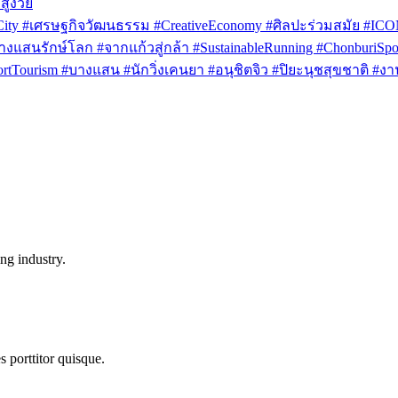
สูงวัย
rCity #เศรษฐกิจวัฒนธรรม #CreativeEconomy #ศิลปะร่วมสมัย #IC
งแสนรักษ์โลก #จากแก้วสู่กล้า #SustainableRunning #ChonburiSpor
Tourism #บางแสน #นักวิ่งเคนยา #อนุชิตจิว #ปิยะนุชสุขชาติ #งาน
ng industry.
s porttitor quisque.