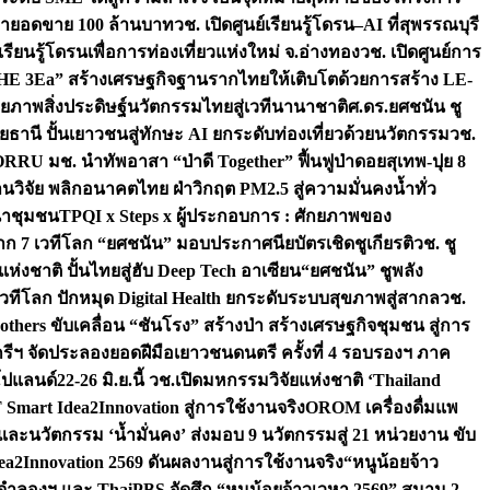
เป้ายอดขาย 100 ล้านบาท
วช. เปิดศูนย์เรียนรู้โดรน–AI ที่สุพรรณบุรี
ียนรู้โดรนเพื่อการท่องเที่ยวแห่งใหม่ จ.อ่างทอง
วช. เปิดศูนย์การ
THE 3Ea” สร้างเศรษฐกิจฐานรากไทยให้เติบโตด้วยการสร้าง LE-
ักยภาพสิ่งประดิษฐ์นวัตกรรมไทยสู่เวทีนานาชาติ
ศ.ดร.ยศชนัน ชู
อุทัยธานี ปั้นเยาวชนสู่ทักษะ AI ยกระดับท่องเที่ยวด้วยนวัตกรรม
วช.
FORRU มช. นำทัพอาสา “ป่าดี Together” ฟื้นฟูป่าดอยสุเทพ-ปุย 8
วิจัย พลิกอนาคตไทย ฝ่าวิกฤต PM2.5 สู่ความมั่นคงน้ำทั่ว
ฒนาชุมชน
TPQI x Steps x ผู้ประกอบการ : ศักยภาพของ
จาก 7 เวทีโลก “ยศชนัน” มอบประกาศนียบัตรเชิดชูเกียรติ
วช. ชู
่งชาติ ปั้นไทยสู่ฮับ Deep Tech อาเซียน
“ยศชนัน” ชูพลัง
วทีโลก ปักหมุด Digital Health ยกระดับระบบสุขภาพสู่สากล
วช.
others ขับเคลื่อน “ชันโรง” สร้างป่า สร้างเศรษฐกิจชุมชน สู่การ
ุกรีฯ จัดประลองยอดฝีมือเยาวชนดนตรี ครั้งที่ 4 รอบรองฯ ภาค
กโปแลนด์
22-26 มิ.ย.นี้ วช.เปิดมหกรรมวิจัยแห่งชาติ ‘Thailand
 Smart Idea2Innovation สู่การใช้งานจริง
OROM เครื่องดื่มแพ
และนวัตกรรม ‘น้ำมั่นคง’ ส่งมอบ 9 นวัตกรรมสู่ 21 หน่วยงาน ขับ
a2Innovation 2569 ดันผลงานสู่การใช้งานจริง
“หนูน้อยจ้าว
จำลองฯ และ ThaiPBS จัดศึก “หนูน้อยจ้าวเวหา 2569” สนาม 2