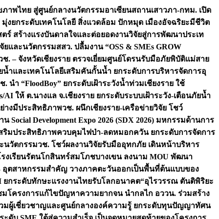
ภาพไทย สู่ศูนย์กลางนวัตกรรมอาเซียน
สถานเสาวภา-กทม. เปิด
 มุ่งยกระดับเทคโนโลยี สิ่งแวดล้อม ปักหมุด เมืองอัจฉริยะมีชีวิต
าสตร์ สร้างแรงบันดาลใจและต่อยอดงานวิจัยสู่การพัฒนาประเท
วิจัยและนวัตกรรม
สสว. ปลื้มงาน “OSS & SMEs GROW
วช. – จังหวัดเชียงราย ตรวจเยี่ยมศูนย์โดรนรับมือภัยพิบัติแม่สาย
ภัยน้ำและเทคโนโลยีเสริมคันกั้นน้ำ ยกระดับการบริหารจัดการอุ
ช. นำ “FloodBoy” ยกระดับเฝ้าระวังน้ำท่วมเชียงราย ใช้
/AI ให้ ต.นางแล จ.เชียงราย ยกระดับระบบเฝ้าระวัง-เตือนภัยน้ำ
ย่างมีประสิทธิภาพ
วช. ผนึกเชียงราย-เครือข่ายวิจัย โชว์
าน Social Development Expo 2026 (SDX 2026) มหกรรมด้านการ
า” เสริมประสิทธิภาพควบคุมไฟป่า-ลดหมอกควัน ยกระดับการจัดการ
และนวัตกรรม
วช. โชว์ผลงานวิจัยรับมืออุทกภัย เดินหน้าบริหาร
ือโรงเรียนรัตนโกสินทร์สมโภชบางเขน ลงนาม MOU พัฒนา
อม 3 อุตสาหกรรมสำคัญ วางภาคตะวันออกเป็นพื้นที่ต้นแบบของ
ผนึก AI ยกระดับทักษะแรงงานไทยรับโลกอนาคต
“อุไรวรรณ ตันติพิริยะ
มชมโครงการแก้ไขปัญหาความยากจน นำกลไก อววน. ร่วมสร้าง
มผู้เชี่ยวชาญและศูนย์กลางองค์ความรู้ ยกระดับทุนปัญญาทัศน
ดับ SME ใต้สู่ความสำเร็จ เป็นจุดหมายสุดท้ายของโครงการ