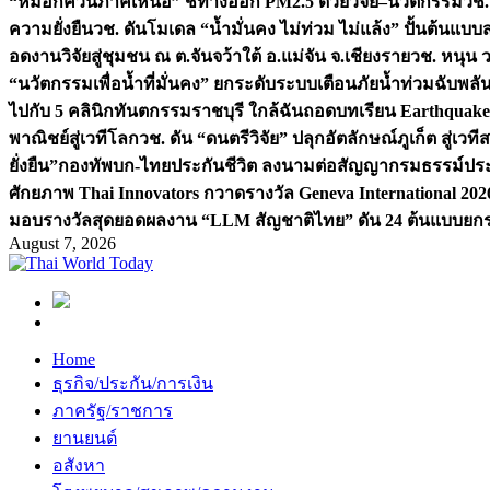
“หมอกควันภาคเหนือ” ชี้ทางออก PM2.5 ด้วยวิจัย–นวัตกรรม
วช.
ความยั่งยืน
วช. ดันโมเดล “น้ำมั่นคง ไม่ท่วม ไม่แล้ง” ปั้นต้นแบบ
อดงานวิจัยสู่ชุมชน ณ ต.จันจว้าใต้ อ.แม่จัน จ.เชียงราย
วช. หนุน 
“นวัตกรรมเพื่อน้ำที่มั่นคง” ยกระดับระบบเตือนภัยน้ำท่วมฉับพล
ไปกับ 5 คลินิกทันตกรรมราชบุรี ใกล้ฉัน
ถอดบทเรียน Earthquake 2
พาณิชย์สู่เวทีโลก
วช. ดัน “ดนตรีวิจัย” ปลุกอัตลักษณ์ภูเก็ต สู่เวท
ยั่งยืน”
กองทัพบก-ไทยประกันชีวิต ลงนามต่อสัญญากรมธรรม์ประกั
ศักยภาพ Thai Innovators กวาดรางวัล Geneva International 202
มอบรางวัลสุดยอดผลงาน “LLM สัญชาติไทย” ดัน 24 ต้นแบบยกระด
August 7, 2026
Home
ธุรกิจ/ประกัน/การเงิน
ภาครัฐ/ราชการ
ยานยนต์
อสังหา