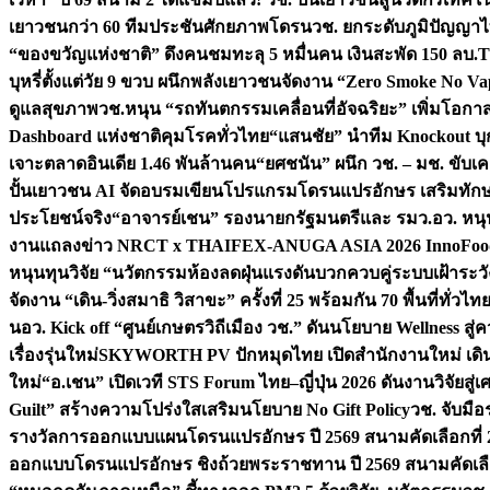
เยาวชนกว่า 60 ทีมประชันศักยภาพโดรน
วช. ยกระดับภูมิปัญญาไ
“ของขวัญแห่งชาติ” ดึงคนชมทะลุ 5 หมื่นคน เงินสะพัด 150 ลบ.
T
บุหรี่ตั้งแต่วัย 9 ขวบ ผนึกพลังเยาวชนจัดงาน “Zero Smoke No V
ดูแลสุขภาพ
วช.หนุน “รถทันตกรรมเคลื่อนที่อัจฉริยะ” เพิ่มโอกาสเ
Dashboard แห่งชาติคุมโรคทั่วไทย
“แสนชัย” นำทีม Knockout บุก 
เจาะตลาดอินเดีย 1.46 พันล้านคน
“ยศชนัน” ผนึก วช. – มช. ขับเ
ปั้นเยาวชน AI จัดอบรมเขียนโปรแกรมโดรนแปรอักษร เสริมทักษะ
ประโยชน์จริง
“อาจารย์เชน” รองนายกรัฐมนตรีและ รมว.อว. หนุ
งานแถลงข่าว NRCT x THAIFEX-ANUGA ASIA 2026 InnoFood,
หนุนทุนวิจัย “นวัตกรรมห้องลดฝุ่นแรงดันบวกควบคู่ระบบเฝ้าระวั
จัดงาน “เดิน-วิ่งสมาธิ วิสาขะ” ครั้งที่ 25 พร้อมกัน 70 พื้นที่ทั่วไทย
น
อว. Kick off “ศูนย์เกษตรวิถีเมือง วช.” ดันนโยบาย Wellness ส
เรื่องรุ่นใหม่
SKYWORTH PV ปักหมุดไทย เปิดสำนักงานใหม่ เดิน
ใหม่
“อ.เชน” เปิดเวที STS Forum ไทย–ญี่ปุ่น 2026 ดันงานวิจัยสู
Guilt” สร้างความโปร่งใสเสริมนโยบาย No Gift Policy
วช. จับมื
รางวัลการออกแบบแผนโดรนแปรอักษร ปี 2569 สนามคัดเลือกที่ 2 
ออกแบบโดรนแปรอักษร ชิงถ้วยพระราชทาน ปี 2569 สนามคัดเลื