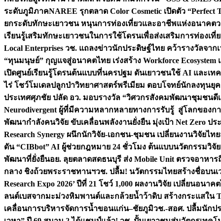
ระดับภูมิภาค
NAREE รุกตลาด Color Cosmetic เปิดตัว “Perfect To
ยกระดับทักษะเยาวชน หนุนการท่องเที่ยวและอาชีพแห่งอนาคต
ว
เรียนรู้เสริมทักษะเยาวชนในการใช้โดรนเพื่อส่งเสริมการท่องเที
Local Enterprises
วช. แถลงข่าวนักประดิษฐ์ไทย คว้ารางวัลจากเว
“ทุนมนุษย์” กุญแจสู่อนาคตไทย เร่งสร้าง Workforce Ecosyste
เปิดศูนย์เรียนรู้โดรนต้นแบบที่นครปฐม ดันเยาวชนใช้ AI และเทคโน
ไร่ โชว์โมเดลปลูกป่าวิทยาศาสตร์พรีเมียม ตอบโจทย์นักลงทุนยุ
ประเทศ
ศุภชัย ปลัด อว. มอบรางวัล “วิศวกรสังคมพัฒนาชุมชนดีเด
Neurodivergent ผู้ที่มีความหลากหลายทางการรับรู้ สู่โลกของ
พัฒนากำลังคนวิจัย ขับเคลื่อนพลังงานยั่งยืน มุ่งเป้า Net Zero ป
Research Synergy ผนึกนักวิจัย-เอกชน-ชุมชน เปลี่ยนงานวิจัยไทย
ดัน “CIBbot” AI ผู้ช่วยกฎหมาย 24 ชั่วโมง ต้นแบบนวัตกรรมวิจัยย
พัฒนาที่ยั่งยืน
อย. ลุยตลาดสดธนบุรี ส่ง Mobile Unit ตรวจอาหาร
กลาง ชิงถ้วยพระราชทานฯ
วช. ปลื้ม! นวัตกรรมไทยสร้างชื่อบนเ
Research Expo 2026’ ปีที่ 21 โชว์ 1,000 ผลงานวิจัย เปลี่ยนอนาค
ลนต์เบสจากมะม่วงหิมพานต์และกล้วยน้ำว้าดิบ สร้างกระแสใน 
เคลื่อนการบริหารจัดการน้ำขอนแก่น–ชัยภูมิ
วช.-สอศ. ปลื้มนักป
เวหา” ปี 69 สนาม 2 ได้แชมป์แล้ว! วช. ปั้นเยาวชนสู่นวัตกรเท