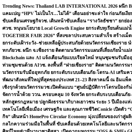
Skip
Trending News:
Thailand LAB INTERNATIONAL 2026 ผนึก Bio
to
แคมเปญ “HPV ไม่เป็นไร…ไม่ได้” เตือนอย่าชะล่าใจ ก่อนภัยเงีย
content
ขับเคลื่อนเศรษฐกิจ
วช. เดินหน้าขับเคลื่อน “รางวัลธัชชา” ยกย
ศ
วช. หนุนนโยบาย Local Growth Engine ยกระดับทุเรียนต้นแม่น้
TOGETHER FAIR 2026” ที่สงขลาประสบความสำเร็จ สร้างเม็ดเงิน
ยกระดับเฝ้าระวัง–ช่วยเหลือผู้ประสบภัยด้วยนวัตกรรม
เชียงราย น
ทกภัย
วช. ผนึก จ.เชียงราย ติดตามนวัตกรรมแผนที่เสี่ยงภัยน้ำแม่
Blockchain และ AI แจ้งเตือนภัยแบบเรียลไทม์ หนุนชุมชนรับมือ
ท่วมชุมชนด้วย AI
วช. ลงพื้นที่ “ฝายเชียงราย” ติดตามนวัตกรรม
นวัตกรรมรับมืออุทกภัย ยกระดับระบบเตือนภัย-โดรน-AI เสริ
พัฒนาสังคมที่ใหญ่ที่สุดของประเทศ 21–23 สิงหาคมนี้ ณ อิมแพ็ค
เชิงรุกด้วยนวัตกรรม
วช.เปิดต้นแบบ “ศูนย์ปฏิบัติการโดรนป้องกั
จัดการน้ำด้วย ววน. ครอบคลุม 10 จังหวัด ยกระดับระบบเตือนภัย-ข้
หลักสูตรกฎหมาย ปลูกฝังธรรมาภิบาลเยาวชน ระยะ 5 ปี
เมืองแห่
เทคโนโลยีเพื่อเมือง เศรษฐกิจ และคุณภาพชีวิต
Conicle เปิดตัว 
กิจ” เดินหน้า HomePro Circular Economy มุ่งเปลี่ยนของเก่าสู่ผล
กลไกความร่วมมือในพื้นที่ ขับเคลื่อนด้วยเทคโนโลยีและนวัตก
ศิลป์ไทยสู่เวทีนานาชาติ
สสว. เปิดฉากมหกรรม “OSS & SMEs GRO