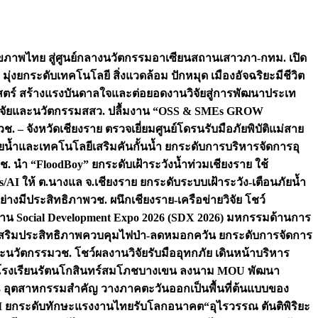
ภาพไทย สู่ศูนย์กลางนวัตกรรมอาเซียน
สถานเสาวภา-กทม. เปิด
 มุ่งยกระดับเทคโนโลยี สิ่งแวดล้อม ปักหมุด เมืองอัจฉริยะมีชีวิต
าสตร์ สร้างแรงบันดาลใจและต่อยอดงานวิจัยสู่การพัฒนาประเท
วิจัยและนวัตกรรม
สสว. ปลื้มงาน “OSS & SMEs GROW
วช. – จังหวัดเชียงราย ตรวจเยี่ยมศูนย์โดรนรับมือภัยพิบัติแม่สาย
ภัยน้ำและเทคโนโลยีเสริมคันกั้นน้ำ ยกระดับการบริหารจัดการอุ
ช. นำ “FloodBoy” ยกระดับเฝ้าระวังน้ำท่วมเชียงราย ใช้
/AI ให้ ต.นางแล จ.เชียงราย ยกระดับระบบเฝ้าระวัง-เตือนภัยน้ำ
ย่างมีประสิทธิภาพ
วช. ผนึกเชียงราย-เครือข่ายวิจัย โชว์
าน Social Development Expo 2026 (SDX 2026) มหกรรมด้านการ
า” เสริมประสิทธิภาพควบคุมไฟป่า-ลดหมอกควัน ยกระดับการจัดการ
และนวัตกรรม
วช. โชว์ผลงานวิจัยรับมืออุทกภัย เดินหน้าบริหาร
ือโรงเรียนรัตนโกสินทร์สมโภชบางเขน ลงนาม MOU พัฒนา
อม 3 อุตสาหกรรมสำคัญ วางภาคตะวันออกเป็นพื้นที่ต้นแบบของ
ผนึก AI ยกระดับทักษะแรงงานไทยรับโลกอนาคต
“อุไรวรรณ ตันติพิริยะ