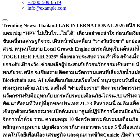
+2000-509-0519
info@example.com
Trending News:
Thailand LAB INTERNATIONAL 2026 ผนึก Bio
แคมเปญ “HPV ไม่เป็นไร…ไม่ได้” เตือนอย่าชะล่าใจ ก่อนภัยเงีย
ขับเคลื่อนเศรษฐกิจ
วช. เดินหน้าขับเคลื่อน “รางวัลธัชชา” ยกย
ศ
วช. หนุนนโยบาย Local Growth Engine ยกระดับทุเรียนต้นแม่น้
TOGETHER FAIR 2026” ที่สงขลาประสบความสำเร็จ สร้างเม็ดเงิน
ยกระดับเฝ้าระวัง–ช่วยเหลือผู้ประสบภัยด้วยนวัตกรรม
เชียงราย น
ทกภัย
วช. ผนึก จ.เชียงราย ติดตามนวัตกรรมแผนที่เสี่ยงภัยน้ำแม่
Blockchain และ AI แจ้งเตือนภัยแบบเรียลไทม์ หนุนชุมชนรับมือ
ท่วมชุมชนด้วย AI
วช. ลงพื้นที่ “ฝายเชียงราย” ติดตามนวัตกรรม
นวัตกรรมรับมืออุทกภัย ยกระดับระบบเตือนภัย-โดรน-AI เสริ
พัฒนาสังคมที่ใหญ่ที่สุดของประเทศ 21–23 สิงหาคมนี้ ณ อิมแพ็ค
เชิงรุกด้วยนวัตกรรม
วช.เปิดต้นแบบ “ศูนย์ปฏิบัติการโดรนป้องกั
จัดการน้ำด้วย ววน. ครอบคลุม 10 จังหวัด ยกระดับระบบเตือนภัย-ข้
หลักสูตรกฎหมาย ปลูกฝังธรรมาภิบาลเยาวชน ระยะ 5 ปี
เมืองแห่
เทคโนโลยีเพื่อเมือง เศรษฐกิจ และคุณภาพชีวิต
Conicle เปิดตัว 