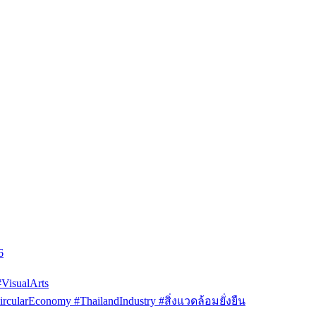
6
isualArts
arEconomy #ThailandIndustry #สิ่งแวดล้อมยั่งยืน