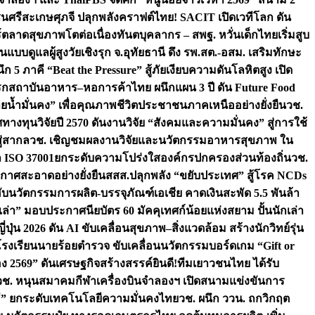
ชนศรีสะเกษ
ศุภจี ปลุกพลังคราฟต์ไทย! SACIT เปิดเวทีโลก ดัน
ร์ตลาดสุขภาพโตต่อเนื่อง
ทันตบุคลากร – สพฐ. หวั่นเด็กไทยเริ่มสูบ
นแบบดูแลผู้สูงวัยเชิงรุก จ.อุทัยธานี ดึง รพ.สต.-อสม. เสริมทักษะ
ึก 5 ภาคี “Beat the Pressure” สู้ภัยเงียบความดันโลหิตสูง เปิด
รก
สถาบันอาหาร–หอการค้าไทย ผนึกแผน 3 ปี ดัน Future Food
ยน้ำมั่นคง” เพื่อคุณภาพชีวิตประชาชนภาคเหนืออย่างยั่งยืน
วช.
ศทางทุนวิจัยปี 2570 ดันงานวิจัย “สังคมและความมั่นคง” สู่การใช้
ู่สากล
วช. เชิญชมผลงานวิจัยและนวัตกรรมอาหารสุขภาพ ใน
ล ISO 37001ยกระดับความโปร่งใสองค์กรปกครองส่วนท้องถิ่น
วช.
ากาศสะอาดอย่างยั่งยืน
สสส.ปลุกพลัง “ขยับประเทศ” สู้โรค NCDs
่ฮับนวัตกรรมการผลิต-บรรจุภัณฑ์เอเชีย คาดเงินสะพัด 5.5 พันล้า
เล่า” มอบประกาศนียบัตร 60 มัคคุเทศก์น้อยแห่งสยาม ปั้นนักเล่า
ปุ่น 2026 ดัน AI ขับเคลื่อนสุขภาพ–สิ่งแวดล้อม สร้างนักวิทย์รุ่น
โรงเรียนนายร้อยตำรวจ ขับเคลื่อนนวัตกรรมบอร์ดเกม “Gift or
ง 2569” ดันเศรษฐกิจสร้างสรรค์
ยินดี!ทีมเยาวชนไทย ได้รับ
วช. หนุนสมาคมกีฬาเครื่องบินจำลองฯ เปิดสนามแข่งขันการ
ิธี” ยกระดับเทคโนโลยีความมั่นคงไทย
วช. ผนึก ววน. ถกวิกฤต