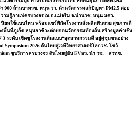
จัย-นวัตกรรมปุ๋ย ทางรอดเกษตรกรไทย ลดต้นทุนการผลิต-เพิ่ม
ว่า 900 ล้านบาท
วช. หนุน วว. นำนวัตกรรมแก้ปัญหา PM2.5 ต่อย
ความรู้กาแฟครบวงจร ณ อ.แม่จริม จ.น่าน
วช. หนุน มศว.
น นิยมใช้แบบไหน พร้อมแชร์พิกัดโรงงานสั่งผลิต
ฟันสวย สุขภาพดี
งพื้นที่ภูเก็ต หนุนอาชีวะต่อยอดนวัตกรรมท้องถิ่น สร้างมูลค่าเชิง
ระดับ เชิดชูโรงงานต้นแบบ“อุตสาหกรรมดี อยู่คู่ชุมชนอย่าง
nd Symposium 2026 ดันไทยสู่เวทีวิทยาศาสตร์โลก
วช. โชว์
ium ชูบริการครบวงจร ดันไทยสู่ฮับ EV
อว. นำ วช. – สวทช.