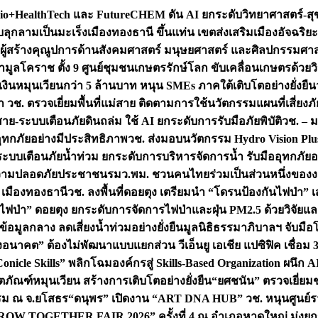
+HealthTech และ FutureCHEM ดัน AI ยกระดับวิทยาศาสตร์-สุข
บลุกลามเป็นมะเร็ง
เมืองทองธานี ขึ้นแท่น เขตส่งเสริมเมืองอัจฉริยะ
่องผู้สร้างคุณูปการด้านสังคมศาสตร์ มนุษยศาสตร์ และศิลปกรรมศ
ำมูลโคราช ตั้ง 9 ศูนย์ชุมชนเกษตรรักษ์โลก ขับเคลื่อนเกษตรด้วย
หมุนเวียนกว่า 5 ล้านบาท หนุน SMEs ภาคใต้เติบโตอย่างยั่งยืน
ำ วช. ตรวจเยี่ยมพื้นที่แม่สาย ติดตามการใช้นวัตกรรมแผนที่เสี่ยง
สาย-ระบบเตือนภัยดินถล่ม ใช้ AI ยกระดับการรับมือภัยพิบัติ
วช. – ม
อุทกภัยอย่างมีประสิทธิภาพ
วช. ส่งมอบนวัตกรรม Hydro Vision Plus
ระบบเตือนภัยน้ำท่วม ยกระดับการบริหารจัดการน้ำ รับมืออุทกภัยอ
มความปลอดภัยประชาชน
รมว.พม. ชวนคนไทยร่วมเป็นส่วนหนึ่งของง
 เมืองทองธานี
วช. ลงพื้นที่ดอยตุง เตรียมนำ “โดรนป้องกันไฟป่
นไฟป่า” ดอยตุง ยกระดับการจัดการไฟป่าและฝุ่น PM2.5 ด้วยวิจัย
อมูลกลาง ลดเสี่ยงน้ำท่วมอย่างยั่งยืน
มูลนิธิธรรมาภิบาลฯ จับม
งอนาคต” ต้องไม่พัฒนาแบบแยกส่วน วีเอ็นยู เอเชีย แปซิฟิค เชื่
“Conicle Skills” พลิกโฉมองค์กรสู่ Skills-Based Organization 
ิตภัณฑ์หมุนเวียน สร้างการเติบโตอย่างยั่งยืน
“ยศชนัน” ตรวจเยี่ย
รรม ณ จ.ยโสธร
“ดนุพร” เปิดงาน “ART DNA HUB” วช. หนุนศูนย์รว
W TOGETHER FAIR 2026” ครั้งที่ 4 ณ อำเภอหาดใหญ่ มุ่งยกระ