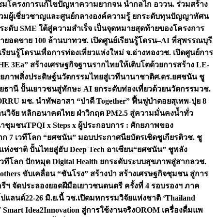
มชมโครงการแก้ไขปัญหาความยากจน นำกลไก อววน. ร่วมสร้าง
มผู้เชี่ยวชาญและศูนย์กลางองค์ความรู้ ยกระดับทุนปัญญาทัศน
ดับ SME ใต้สู่ความสำเร็จ เป็นจุดหมายสุดท้ายของโครงการ
เป้ายอดขาย 100 ล้านบาท
วช. เปิดศูนย์เรียนรู้โดรน–AI ที่สุพรรณบุรี
ียนรู้โดรนเพื่อการท่องเที่ยวแห่งใหม่ จ.อ่างทอง
วช. เปิดศูนย์การ
THE 3Ea” สร้างเศรษฐกิจฐานรากไทยให้เติบโตด้วยการสร้าง LE-
ักยภาพสิ่งประดิษฐ์นวัตกรรมไทยสู่เวทีนานาชาติ
ศ.ดร.ยศชนัน ชู
อุทัยธานี ปั้นเยาวชนสู่ทักษะ AI ยกระดับท่องเที่ยวด้วยนวัตกรรม
วช.
FORRU มช. นำทัพอาสา “ป่าดี Together” ฟื้นฟูป่าดอยสุเทพ-ปุย 8
วิจัย พลิกอนาคตไทย ฝ่าวิกฤต PM2.5 สู่ความมั่นคงน้ำทั่ว
ฒนาชุมชน
TPQI x Steps x ผู้ประกอบการ : ศักยภาพของ
จาก 7 เวทีโลก “ยศชนัน” มอบประกาศนียบัตรเชิดชูเกียรติ
วช. ชู
่งชาติ ปั้นไทยสู่ฮับ Deep Tech อาเซียน
“ยศชนัน” ชูพลัง
วทีโลก ปักหมุด Digital Health ยกระดับระบบสุขภาพสู่สากล
วช.
others ขับเคลื่อน “ชันโรง” สร้างป่า สร้างเศรษฐกิจชุมชน สู่การ
ุกรีฯ จัดประลองยอดฝีมือเยาวชนดนตรี ครั้งที่ 4 รอบรองฯ ภาค
กโปแลนด์
22-26 มิ.ย.นี้ วช.เปิดมหกรรมวิจัยแห่งชาติ ‘Thailand
 Smart Idea2Innovation สู่การใช้งานจริง
OROM เครื่องดื่มแพ