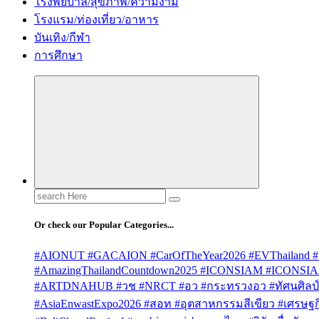
โรงพยบาล/สุขภาพ/ความงาม
โรงแรม/ท่องเที่ยว/อาหาร
บันเทิง/กีฬา
การศึกษา
Search
for:
Or check our Popular Categories...
#AIONUT #GACAION #CarOfTheYear2026 #EVThailand #
#AmazingThailandCountdown2025 #ICONSIAM #ICONSI
#ARTDNAHUB #วช #NRCT #อว #กระทรวงอว #ทัศนศิลป์ #
#AsiaEnwastExpo2026 #สอท #อุตสาหกรรมสีเขียว #เศรษฐกิจ