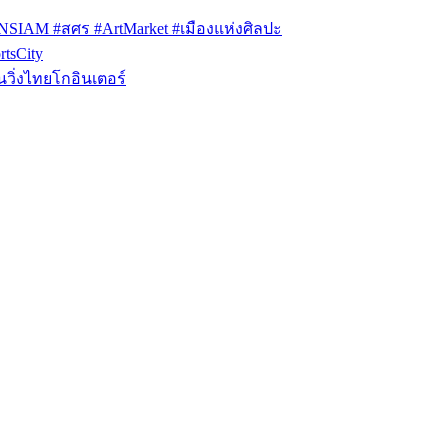
ONSIAM #สศร #ArtMarket #เมืองแห่งศิลปะ
tsCity
วิ่งไทยโกอินเตอร์