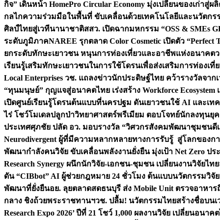
กิจ” เดินหน้า HomePro Circular Economy มุ่งเปลี่ยนของเก่าสู่ผล
กลไกความร่วมมือในพื้นที่ ขับเคลื่อนด้วยเทคโนโลยีและนวัตก
ศิลป์ไทยสู่เวทีนานาชาติ
สสว. เปิดฉากมหกรรม “OSS & SMEs GRO
ระดับภูมิภาค
NAREE รุกตลาด Color Cosmetic เปิดตัว “Perfect To
ยกระดับทักษะเยาวชน หนุนการท่องเที่ยวและอาชีพแห่งอนาคต
ว
เรียนรู้เสริมทักษะเยาวชนในการใช้โดรนเพื่อส่งเสริมการท่องเที
Local Enterprises
วช. แถลงข่าวนักประดิษฐ์ไทย คว้ารางวัลจากเว
“ทุนมนุษย์” กุญแจสู่อนาคตไทย เร่งสร้าง Workforce Ecosyste
เปิดศูนย์เรียนรู้โดรนต้นแบบที่นครปฐม ดันเยาวชนใช้ AI และเทคโน
ไร่ โชว์โมเดลปลูกป่าวิทยาศาสตร์พรีเมียม ตอบโจทย์นักลงทุนยุ
ประเทศ
ศุภชัย ปลัด อว. มอบรางวัล “วิศวกรสังคมพัฒนาชุมชนดีเด
Neurodivergent ผู้ที่มีความหลากหลายทางการรับรู้ สู่โลกของ
พัฒนากำลังคนวิจัย ขับเคลื่อนพลังงานยั่งยืน มุ่งเป้า Net Zero ป
Research Synergy ผนึกนักวิจัย-เอกชน-ชุมชน เปลี่ยนงานวิจัยไทย
ดัน “CIBbot” AI ผู้ช่วยกฎหมาย 24 ชั่วโมง ต้นแบบนวัตกรรมวิจัยย
พัฒนาที่ยั่งยืน
อย. ลุยตลาดสดธนบุรี ส่ง Mobile Unit ตรวจอาหาร
กลาง ชิงถ้วยพระราชทานฯ
วช. ปลื้ม! นวัตกรรมไทยสร้างชื่อบนเ
Research Expo 2026’ ปีที่ 21 โชว์ 1,000 ผลงานวิจัย เปลี่ยนอนาค