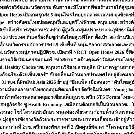
ทยด้วยวิจัยและนวัตกรรม ดันสารอะมิโนจากพืชสร้างรายได้สู่ชุม
ipco Herbs เปิดเกมรุกส่ง 5 สมุนไพรไทยบุกตลาดเวลเนส มุ่งชิงแช
ape” สร้างสังคมไทยปลอดบุหรี่และบุหรี่ไฟฟ้า
วช. หนุน มจธ. สร้างต้
ข้าถึงบริการสุขภาพช่องปาก ผู้สูงวัย-กลุ่มเปราะบาง จ.อุทัยธานี
ผน
20 ประเทศ ดันเครื่องดื่มชูกำลังไทยสู่เวทีโลก ตั้งเป้า 500 ล้านปีแ
คลื่อนนวัตกรรมจัดการ PM2.5 เชิงพื้นที่ หนุน “อากาศสะอาดและสา
นวัตกรรมสู่ภาคปฏิบัติ
วช. เปิดเวที NRCT Open House 2026 ชี้ทิ
นงานวิจัยวัฒนธรรมดนตรี “ท่าสยาม” สร้างคุณค่าวัฒนธรรมไทยส
 Healthy Choice
วช. หนุนงานวิจัย ม.สวนดุสิต นำมาตรฐานสาก
งอัจฉริยะด้วยเซ็นเซอร์” ขับเคลื่อนเป้าหมายประเทศไทยสู่สังคมอ
 31 พ.ค.นี้
ProPak Asia 2026 ย้ายสู่ “อิมแพ็ค เมืองทองฯ” ดันไทยสู
ู่ความมั่นคงอาหารไทย
กองทุนพัฒนาสื่อฯ จัดปัจฉิมนิเทศ “Young จะ
หน้าพลังงานสะอาดลุยอาเซียนเต็มสูบ
วช. ผนึก STS Forum ไทย–ญี่
่เศรษฐกิจจริง ชู Health Economy–เซมิคอนดักเตอร์เป็นหัวหอก
วช. –
อระนอง โชว์โดรนแปรอักษร หนุนท่องเที่ยวงาน “อาบน้ำแร่แลระนอ
มุ่งสู่การชิงรางวัลถ้วยพระราชทานพระบาทสมเด็จพระเจ้าอยู่หัว
อกสนามที่ 2
วช. ผนึกกองทัพภาคที่ 2 เปิดศูนย์พัฒนา “โดรนยุทธว