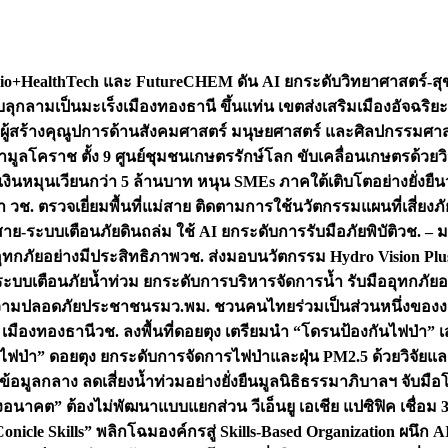
+HealthTech และ FutureCHEM ดัน AI ยกระดับวิทยาศาสตร์-สุข
บลุกลามเป็นมะเร็ง
เมืองทองธานี ขึ้นแท่น เขตส่งเสริมเมืองอัจฉริยะ
่องผู้สร้างคุณูปการด้านสังคมศาสตร์ มนุษยศาสตร์ และศิลปกรรมศ
ำมูลโคราช ตั้ง 9 ศูนย์ชุมชนเกษตรรักษ์โลก ขับเคลื่อนเกษตรด้วย
หมุนเวียนกว่า 5 ล้านบาท หนุน SMEs ภาคใต้เติบโตอย่างยั่งยืน
ำ วช. ตรวจเยี่ยมพื้นที่แม่สาย ติดตามการใช้นวัตกรรมแผนที่เสี่ยง
สาย-ระบบเตือนภัยดินถล่ม ใช้ AI ยกระดับการรับมือภัยพิบัติ
วช. – ม
อุทกภัยอย่างมีประสิทธิภาพ
วช. ส่งมอบนวัตกรรม Hydro Vision Plus
ระบบเตือนภัยน้ำท่วม ยกระดับการบริหารจัดการน้ำ รับมืออุทกภัยอ
มความปลอดภัยประชาชน
รมว.พม. ชวนคนไทยร่วมเป็นส่วนหนึ่งของง
 เมืองทองธานี
วช. ลงพื้นที่ดอยตุง เตรียมนำ “โดรนป้องกันไฟป่
นไฟป่า” ดอยตุง ยกระดับการจัดการไฟป่าและฝุ่น PM2.5 ด้วยวิจัย
อมูลกลาง ลดเสี่ยงน้ำท่วมอย่างยั่งยืน
มูลนิธิธรรมาภิบาลฯ จับม
งอนาคต” ต้องไม่พัฒนาแบบแยกส่วน วีเอ็นยู เอเชีย แปซิฟิค เชื่
“Conicle Skills” พลิกโฉมองค์กรสู่ Skills-Based Organization 