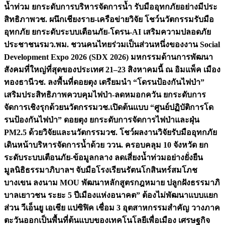
น้ำท่วม ยกระดับการบริหารจัดการน้ำ รับมืออุทกภัยอย่างมีประ
สิทธิภาพ
วช. ผนึกเชียงราย-เครือข่ายวิจัย โชว์นวัตกรรมรับมือ
อุทกภัย ยกระดับระบบเตือนภัย-โดรน-AI เสริมความปลอดภัย
ประชาชน
รมว.พม. ชวนคนไทยร่วมเป็นส่วนหนึ่งของงาน Social
Development Expo 2026 (SDX 2026) มหกรรมด้านการพัฒนา
สังคมที่ใหญ่ที่สุดของประเทศ 21–23 สิงหาคมนี้ ณ อิมแพ็ค เมือง
ทองธานี
วช. ลงพื้นที่ดอยตุง เตรียมนำ “โดรนป้องกันไฟป่า”
เสริมประสิทธิภาพควบคุมไฟป่า-ลดหมอกควัน ยกระดับการ
จัดการเชิงรุกด้วยนวัตกรรม
วช.เปิดต้นแบบ “ศูนย์ปฏิบัติการโด
รนป้องกันไฟป่า” ดอยตุง ยกระดับการจัดการไฟป่าและฝุ่น
PM2.5 ด้วยวิจัยและนวัตกรรม
วช. โชว์ผลงานวิจัยรับมืออุทกภัย
เดินหน้าบริหารจัดการน้ำด้วย ววน. ครอบคลุม 10 จังหวัด ยก
ระดับระบบเตือนภัย-ข้อมูลกลาง ลดเสี่ยงน้ำท่วมอย่างยั่งยืน
มูลนิธิธรรมาภิบาลฯ จับมือโรงเรียนรัตนโกสินทร์สมโภช
บางเขน ลงนาม MOU พัฒนาหลักสูตรกฎหมาย ปลูกฝังธรรมาภิ
บาลเยาวชน ระยะ 5 ปี
เมืองแห่งอนาคต” ต้องไม่พัฒนาแบบแยก
ส่วน วีเอ็นยู เอเชีย แปซิฟิค เชื่อม 3 อุตสาหกรรมสำคัญ วางภาค
ตะวันออกเป็นพื้นที่ต้นแบบของเทคโนโลยีเพื่อเมือง เศรษฐกิจ