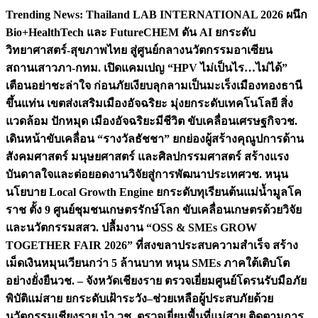
Skip
Trending News:
Thailand LAB INTERNATIONAL 2026 ผนึก
to
Bio+HealthTech และ FutureCHEM ดัน AI ยกระดับ
content
วิทยาศาสตร์-สุขภาพไทย สู่ศูนย์กลางนวัตกรรมอาเซียน
สถานเสาวภา-กทม. เปิดแคมเปญ “HPV ไม่เป็นไร…ไม่ได้”
เตือนอย่าชะล่าใจ ก่อนภัยเงียบลุกลามเป็นมะเร็ง
เมืองทองธานี
ขึ้นแท่น เขตส่งเสริมเมืองอัจฉริยะ มุ่งยกระดับเทคโนโลยี สิ่ง
แวดล้อม ปักหมุด เมืองอัจฉริยะมีชีวิต ขับเคลื่อนเศรษฐกิจ
วช.
เดินหน้าขับเคลื่อน “รางวัลธัชชา” ยกย่องผู้สร้างคุณูปการด้าน
สังคมศาสตร์ มนุษยศาสตร์ และศิลปกรรมศาสตร์ สร้างแรง
บันดาลใจและต่อยอดงานวิจัยสู่การพัฒนาประเทศ
วช. หนุน
นโยบาย Local Growth Engine ยกระดับทุเรียนต้นแม่น้ำมูลโค
ราช ตั้ง 9 ศูนย์ชุมชนเกษตรรักษ์โลก ขับเคลื่อนเกษตรด้วยวิจัย
และนวัตกรรม
สสว. ปลื้มงาน “OSS & SMEs GROW
TOGETHER FAIR 2026” ที่สงขลาประสบความสำเร็จ สร้าง
เม็ดเงินหมุนเวียนกว่า 5 ล้านบาท หนุน SMEs ภาคใต้เติบโต
อย่างยั่งยืน
วช. – จังหวัดเชียงราย ตรวจเยี่ยมศูนย์โดรนรับมือภัย
พิบัติแม่สาย ยกระดับเฝ้าระวัง–ช่วยเหลือผู้ประสบภัยด้วย
นวัตกรรม
เชียงราย นำ วช. ตรวจเยี่ยมพื้นที่แม่สาย ติดตามการ