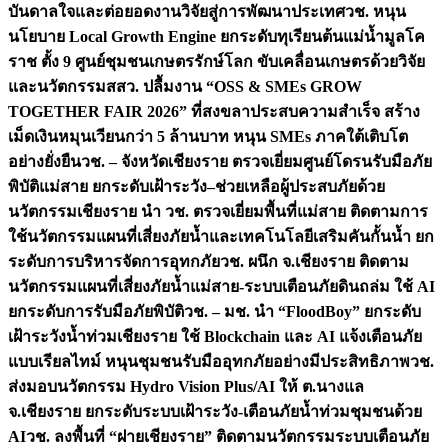
บันดาลใจและต่อยอดงานวิจัยสู่การพัฒนาประเทศ
วช. หนุน
นโยบาย Local Growth Engine ยกระดับทุเรียนต้นแม่น้ำมูลโค
ราช ตั้ง 9 ศูนย์ชุมชนเกษตรรักษ์โลก ขับเคลื่อนเกษตรด้วยวิจัย
และนวัตกรรม
สสว. ปลื้มงาน “OSS & SMEs GROW
TOGETHER FAIR 2026” ที่สงขลาประสบความสำเร็จ สร้าง
เม็ดเงินหมุนเวียนกว่า 5 ล้านบาท หนุน SMEs ภาคใต้เติบโต
อย่างยั่งยืน
วช. – จังหวัดเชียงราย ตรวจเยี่ยมศูนย์โดรนรับมือภัย
พิบัติแม่สาย ยกระดับเฝ้าระวัง–ช่วยเหลือผู้ประสบภัยด้วย
นวัตกรรม
เชียงราย นำ วช. ตรวจเยี่ยมพื้นที่แม่สาย ติดตามการ
ใช้นวัตกรรมแผนที่เสี่ยงภัยน้ำและเทคโนโลยีเสริมคันกั้นน้ำ ยก
ระดับการบริหารจัดการอุทกภัย
วช. ผนึก จ.เชียงราย ติดตาม
นวัตกรรมแผนที่เสี่ยงภัยน้ำแม่สาย-ระบบเตือนภัยดินถล่ม ใช้ AI
ยกระดับการรับมือภัยพิบัติ
วช. – มช. นำ “FloodBoy” ยกระดับ
เฝ้าระวังน้ำท่วมเชียงราย ใช้ Blockchain และ AI แจ้งเตือนภัย
แบบเรียลไทม์ หนุนชุมชนรับมืออุทกภัยอย่างมีประสิทธิภาพ
วช.
ส่งมอบนวัตกรรม Hydro Vision Plus/AI ให้ ต.นางแล
จ.เชียงราย ยกระดับระบบเฝ้าระวัง-เตือนภัยน้ำท่วมชุมชนด้วย
AI
วช. ลงพื้นที่ “ฝายเชียงราย” ติดตามนวัตกรรมระบบเตือนภัย