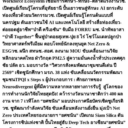
Workforce Ecosystem เชื่อมการศึกษา–ทักษะ–ตลาดแรงงาน
วช.
เปิดศูนย์เรียนรู้โดรนที่อุทัยธานี ปั้นเยาวชนสู่ทักษะ AI ยกระดับ
ท่องเที่ยวด้วยนวัตกรรม
วช. เปิดศูนย์เรียนรู้โดรนต้นแบบที่
นครปฐม ดันเยาวชนใช้ AI และเทคโนโลยี สร้างสื่อท่องเที่ยว-
ต่อยอดสู่อาชีพ
“ป่าดี ครีเอชัน” จับมือ FORRU มช. นำทัพอาสา
“ป่าดี Together” ฟื้นฟูป่าดอยสุเทพ-ปุย 8 ไร่ โชว์โมเดลปลูกป่า
วิทยาศาสตร์พรีเมียม ตอบโจทย์นักลงทุนยุค Net Zero &
ESG
วช. ผนึก สทนช.-สอศ. ลงนาม MOU ขับเคลื่อนงานวิจัย
พลิกอนาคตไทย ฝ่าวิกฤต PM2.5 สู่ความมั่นคงน้ำทั่วประเทศ
ศุภ
ชัย ปลัด อว. มอบรางวัล “วิศวกรสังคมพัฒนาชุมชนดีเด่น ปี
2569” เชิดชูนักศึกษา มรภ. 38 แห่ง ขับเคลื่อนนวัตกรรมพัฒนา
ชุมชน
TPQI x Steps x ผู้ประกอบการ : ศักยภาพของ
Neurodivergent ผู้ที่มีความหลากหลายทางการรับรู้ สู่โลกของ
การทำงาน
นักวิจัยไทยสุดปัง! คว้ารางวัลนานาชาติกว่า 400 ผล
งาน จาก 7 เวทีโลก “ยศชนัน” มอบประกาศนียบัตรเชิดชูเกียรติ
วช. ชูพัฒนากำลังคนวิจัย ขับเคลื่อนพลังงานยั่งยืน มุ่งเป้า Net
Zero ประเทศไทย
รองนายกฯ “ยศชนัน” เปิดเกม Siam Silica ดัน
โครงการชิปแห่งชาติ ปั้นไทยสู่ฮับ Deep Tech อาเซียน
“ยศชนัน”