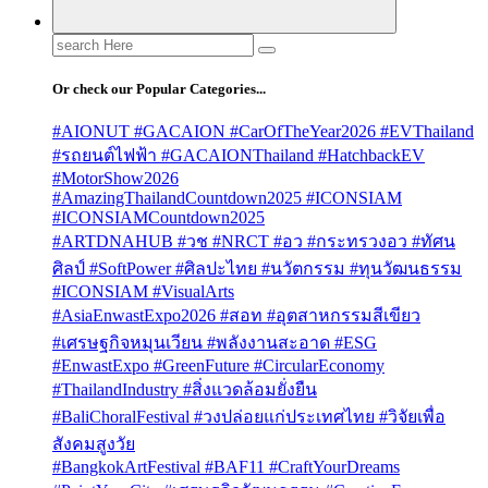
Search
for:
Or check our Popular Categories...
#AIONUT #GACAION #CarOfTheYear2026 #EVThailand
#รถยนต์ไฟฟ้า #GACAIONThailand #HatchbackEV
#MotorShow2026
#AmazingThailandCountdown2025 #ICONSIAM
#ICONSIAMCountdown2025
#ARTDNAHUB #วช #NRCT #อว #กระทรวงอว #ทัศน
ศิลป์ #SoftPower #ศิลปะไทย #นวัตกรรม #ทุนวัฒนธรรม
#ICONSIAM #VisualArts
#AsiaEnwastExpo2026 #สอท #อุตสาหกรรมสีเขียว
#เศรษฐกิจหมุนเวียน #พลังงานสะอาด #ESG
#EnwastExpo #GreenFuture #CircularEconomy
#ThailandIndustry #สิ่งแวดล้อมยั่งยืน
#BaliChoralFestival #วงปล่อยแก่ประเทศไทย #วิจัยเพื่อ
สังคมสูงวัย
#BangkokArtFestival #BAF11 #CraftYourDreams