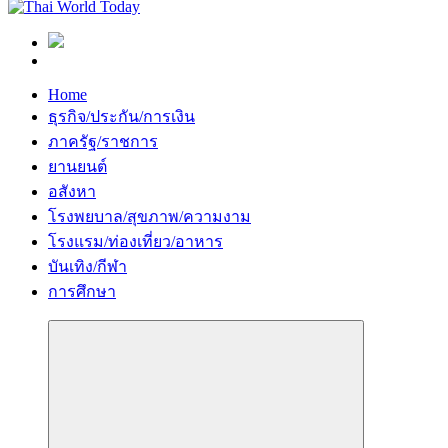
Home
ธุรกิจ/ประกัน/การเงิน
ภาครัฐ/ราชการ
ยานยนต์
อสังหา
โรงพยบาล/สุขภาพ/ความงาม
โรงแรม/ท่องเที่ยว/อาหาร
บันเทิง/กีฬา
การศึกษา