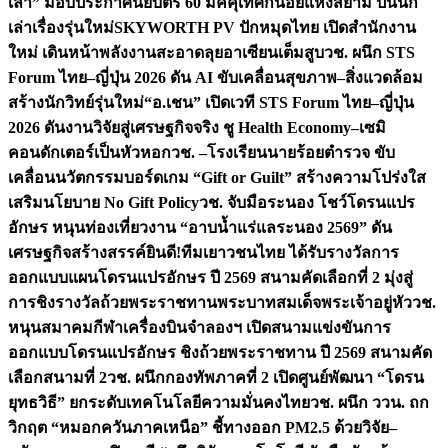
เล่า” มอบประกาศนียบัตร 60 มัคคุเทศก์น้อยแห่งสยาม ปั้นนัก
เล่าเรื่องรุ่นใหม่
SKYWORTH PV ปักหมุดไทย เปิดสำนักงาน
ใหม่ เดินหน้าพลังงานสะอาดลุยอาเซียนเต็มสูบ
วช. ผนึก STS
Forum ไทย–ญี่ปุ่น 2026 ดัน AI ขับเคลื่อนสุขภาพ–สิ่งแวดล้อม
สร้างนักวิทย์รุ่นใหม่
“อ.เชน” เปิดเวที STS Forum ไทย–ญี่ปุ่น
2026 ดันงานวิจัยสู่เศรษฐกิจจริง ชู Health Economy–เซมิ
คอนดักเตอร์เป็นหัวหอก
วช. –โรงเรียนนายร้อยตำรวจ ขับ
เคลื่อนนวัตกรรมบอร์ดเกม “Gift or Guilt” สร้างความโปร่งใส
เสริมนโยบาย No Gift Policy
วช. จับมือระนอง โชว์โดรนแปร
อักษร หนุนท่องเที่ยวงาน “อาบน้ำแร่แลระนอง 2569” ดัน
เศรษฐกิจสร้างสรรค์
ยินดี!ทีมเยาวชนไทย ได้รับรางวัลการ
ออกแบบแผนโดรนแปรอักษร ปี 2569 สนามคัดเลือกที่ 2 มุ่งสู่
การชิงรางวัลถ้วยพระราชทานพระบาทสมเด็จพระเจ้าอยู่หัว
วช.
หนุนสมาคมกีฬาเครื่องบินจำลองฯ เปิดสนามแข่งขันการ
ออกแบบโดรนแปรอักษร ชิงถ้วยพระราชทาน ปี 2569 สนามคัด
เลือกสนามที่ 2
วช. ผนึกกองทัพภาคที่ 2 เปิดศูนย์พัฒนา “โดรน
ยุทธวิธี” ยกระดับเทคโนโลยีความมั่นคงไทย
วช. ผนึก ววน. ถก
วิกฤต “หมอกควันภาคเหนือ” ชี้ทางออก PM2.5 ด้วยวิจัย–