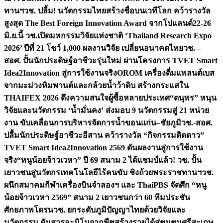
ทานฯ
วช. ปลื้ม! นวัตกรรมไทยสร้างชื่อบนเวทีโลก คว้ารางวัล
สูงสุด The Best Foreign Innovation Award จากโปแลนด์
22-26
มิ.ย.นี้ วช.เปิดมหกรรมวิจัยแห่งชาติ ‘Thailand Research Expo
2026’ ปีที่ 21 โชว์ 1,000 ผลงานวิจัย เปลี่ยนอนาคตไทย
วช. –
สอศ. ปั้นนักประดิษฐ์อาชีวะรุ่นใหม่ ผ่านโครงการ TVET Smart
Idea2Innovation สู่การใช้งานจริง
OROM เครื่องดื่มแพลนต์เบส
จากมะม่วงหิมพานต์และกล้วยน้ำว้าดิบ สร้างกระแสใน
THAIFEX 2026 ดึงความสนใจผู้ซื้อหลายประเทศ
“ดนุพร” หนุน
วิจัยและนวัตกรรม ‘น้ำมั่นคง’ ส่งมอบ 9 นวัตกรรมสู่ 21 หน่วย
งาน ขับเคลื่อนการบริหารจัดการน้ำขอนแก่น–ชัยภูมิ
วช.-สอศ.
ปลื้มนักประดิษฐ์อาชีวะอีสาน คว้ารางวัล “กิจกรรมติดดาว”
TVET Smart Idea2Innovation 2569 ดันผลงานสู่การใช้งาน
จริง
“หนูน้อยจ้าวเวหา” ปี 69 สนาม 2 ได้แชมป์แล้ว! วช. ปั้น
เยาวชนสู่นวัตกรเทคโนโลยีไร้คนขับ ชิงถ้วยพระราชทานฯ
วช.
ผนึกสมาคมกีฬาเครื่องบินจำลองฯ และ ThaiPBS จัดศึก “หนู
น้อยจ้าวเวหา 2569” สนาม 2 เยาวชนกว่า 60 ทีมประชัน
ศักยภาพโดรน
วช. ยกระดับภูมิปัญญาไทยด้วยวิจัยและ
นวัตกรรม ดันสารอะมิโนจากพืชสร้างรายได้สู่ชุมชนศรีสะเกษ