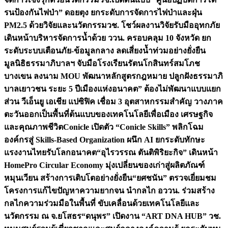
รนป้องกันไฟป่า” ดอยตุง ยกระดับการจัดการไฟป่าและฝุ่น
PM2.5 ด้วยวิจัยและนวัตกรรม
วช. โชว์ผลงานวิจัยรับมืออุทกภัย
เดินหน้าบริหารจัดการน้ำด้วย ววน. ครอบคลุม 10 จังหวัด ยก
ระดับระบบเตือนภัย-ข้อมูลกลาง ลดเสี่ยงน้ำท่วมอย่างยั่งยืน
มูลนิธิธรรมาภิบาลฯ จับมือโรงเรียนรัตนโกสินทร์สมโภช
บางเขน ลงนาม MOU พัฒนาหลักสูตรกฎหมาย ปลูกฝังธรรมาภิ
บาลเยาวชน ระยะ 5 ปี
เมืองแห่งอนาคต” ต้องไม่พัฒนาแบบแยก
ส่วน วีเอ็นยู เอเชีย แปซิฟิค เชื่อม 3 อุตสาหกรรมสำคัญ วางภาค
ตะวันออกเป็นพื้นที่ต้นแบบของเทคโนโลยีเพื่อเมือง เศรษฐกิจ
และคุณภาพชีวิต
Conicle เปิดตัว “Conicle Skills” พลิกโฉม
องค์กรสู่ Skills-Based Organization ผนึก AI ยกระดับทักษะ
แรงงานไทยรับโลกอนาคต
“อุไรวรรณ ตันติพิริยะกิจ” เดินหน้า
HomePro Circular Economy มุ่งเปลี่ยนของเก่าสู่ผลิตภัณฑ์
หมุนเวียน สร้างการเติบโตอย่างยั่งยืน
“ยศชนัน” ตรวจเยี่ยมชม
โครงการแก้ไขปัญหาความยากจน นำกลไก อววน. ร่วมสร้าง
กลไกความร่วมมือในพื้นที่ ขับเคลื่อนด้วยเทคโนโลยีและ
นวัตกรรม ณ จ.ยโสธร
“ดนุพร” เปิดงาน “ART DNA HUB” วช.