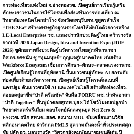
การท่องเที่ยวแห่งใหม่ จ.อ่างทอง
วช. เปิดศูนย์การเรียนรู้เสริม
ทักษะเยาวชนในการใช้โดรนเพื่อส่งเสริมการท่องเที่ยว ณ
วิทยาลัยเทคนิคโคกสำโรง จังหวัดลพบุรี
บพท.ชูสูตรสำเร็จ
“THE 3Ea” สร้างเศรษฐกิจฐานรากไทยให้เติบโตด้วยการสร้าง
LE-Local Enterprises
วช. แถลงข่าวนักประดิษฐ์ไทย คว้ารางวัล
จากเวที 2026 Japan Design, Idea and Invention Expo (JDIE
2026) ชูศักยภาพสิ่งประดิษฐ์นวัตกรรมไทยสู่เวทีนานาชา
ติ
ศ.ดร.ยศชนัน ชู “ทุนมนุษย์” กุญแจสู่อนาคตไทย เร่งสร้าง
Workforce Ecosystem เชื่อมการศึกษา–ทักษะ–ตลาดแรงงาน
วช.
เปิดศูนย์เรียนรู้โดรนที่อุทัยธานี ปั้นเยาวชนสู่ทักษะ AI ยกระดับ
ท่องเที่ยวด้วยนวัตกรรม
วช. เปิดศูนย์เรียนรู้โดรนต้นแบบที่
นครปฐม ดันเยาวชนใช้ AI และเทคโนโลยี สร้างสื่อท่องเที่ยว-
ต่อยอดสู่อาชีพ
“ป่าดี ครีเอชัน” จับมือ FORRU มช. นำทัพอาสา
“ป่าดี Together” ฟื้นฟูป่าดอยสุเทพ-ปุย 8 ไร่ โชว์โมเดลปลูกป่า
วิทยาศาสตร์พรีเมียม ตอบโจทย์นักลงทุนยุค Net Zero &
ESG
วช. ผนึก สทนช.-สอศ. ลงนาม MOU ขับเคลื่อนงานวิจัย
พลิกอนาคตไทย ฝ่าวิกฤต PM2.5 สู่ความมั่นคงน้ำทั่วประเทศ
ศุภ
ชัย ปลัด อว. มอบรางวัล “วิศวกรสังคมพัฒนาชุมชนดีเด่น ปี