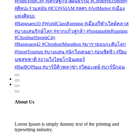
#PaintYourCity #เศรษฐกิจวัฒนธรรม #CreativeEconomy
#ศิลปะร่วมสมัย #ICONSIAM #สศร #ArtMarket #เมือง
แห่งศิลปะ
#Bangsaen10 #WorldClassRunning #เมืองกีฬาเวิลด์คลาส
#บางแสนรักษ์โลก #จากแก้วสู่กล้า #SustainableRunning
#ChonburiSportsCity
#Bangsaen42 #ChonburiMarathon #มาราธอนระดับโลก
#SportTourism #บางแสน #นักวิ่งเคนยา #อนุชิตจิว #ปิยะ
นุชสุขชาติ #งานวิ่งไทยโกอินเตอร์
#BarBQPlaza #บาร์บีคิวพลาซ่า #วิตอะเดย์ #บาร์บีกอน
About Us
Lorem Ipsum is simply dummy text of the printing and
typesetting industry.