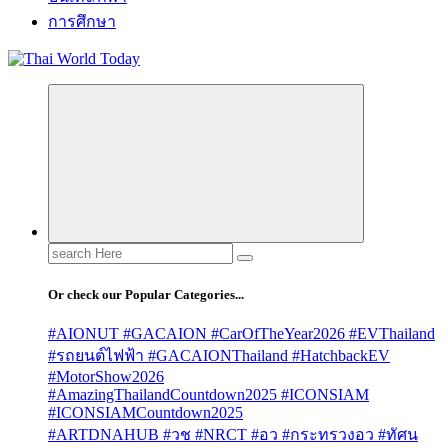
การศึกษา
Search
for:
Or check our Popular Categories...
#AIONUT #GACAION #CarOfTheYear2026 #EVThailand
#รถยนต์ไฟฟ้า #GACAIONThailand #HatchbackEV
#MotorShow2026
#AmazingThailandCountdown2025 #ICONSIAM
#ICONSIAMCountdown2025
#ARTDNAHUB #วช #NRCT #อว #กระทรวงอว #ทัศน