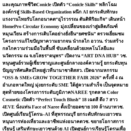
และคุณภาพชีวิต
Conicle เปิดตัว “Conicle Skills” พลิกโฉม
องค์กรสู่ Skills-Based Organization ผนึก AI ยกระดับทักษะ
แรงงานไทยรับโลกอนาคต
“อุไรวรรณ ตันติพิริยะกิจ” เดินหน้า
HomePro Circular Economy มุ่งเปลี่ยนของเก่าสู่ผลิตภัณฑ์
หมุนเวียน สร้างการเติบโตอย่างยั่งยืน
“ยศชนัน” ตรวจเยี่ยมชม
โครงการแก้ไขปัญหาความยากจน นำกลไก อววน. ร่วมสร้าง
กลไกความร่วมมือในพื้นที่ ขับเคลื่อนด้วยเทคโนโลยีและ
นวัตกรรม ณ จ.ยโสธร
“ดนุพร” เปิดงาน “ART DNA HUB” วช.
หนุนศูนย์รวมผู้เชี่ยวชาญและศูนย์กลางองค์ความรู้ ยกระดับทุน
ปัญญาทัศนศิลป์ไทยสู่เวทีนานาชาติ
สสว. เปิดฉากมหกรรม
“OSS & SMEs GROW TOGETHER FAIR 2026” ครั้งที่ 4 ณ
อำเภอหาดใหญ่ มุ่งยกระดับ SME ใต้สู่ความสำเร็จ เป็นจุดหมาย
สุดท้ายของโครงการระดับภูมิภาค
NAREE รุกตลาด Color
Cosmetic เปิดตัว “Perfect Touch Blush” 18 เฉดสี ดึง 7 สาว
4EVE นั่งแท่น Face of Naree ตั้งเป้ายอดขาย 100 ล้านบาท
วช.
เปิดศูนย์เรียนรู้โดรน–AI ที่สุพรรณบุรี ยกระดับทักษะเยาวชน
หนุนการท่องเที่ยวและอาชีพแห่งอนาคต
วช. ขยายโอกาสการ
เรียนรู้ เสริมทักษะเยาวชนด้วย AI เปิดศูนย์การเรียนรู้โดรนเพื่อ