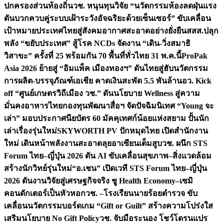
ปกครองส่วนท้องถิ่น
วช. หนุนทุนวิจัย “นวัตกรรมห้องลดฝุ่นแรง
ดันบวกควบคู่ระบบเฝ้าระวังอัจฉริยะด้วยเซ็นเซอร์” ขับเคลื่อน
เป้าหมายประเทศไทยสู่สังคมอากาศสะอาดอย่างยั่งยืน
สสส.ปลุก
พลัง “ขยับประเทศ” สู้โรค NCDs จัดงาน “เดิน-วิ่งสมาธิ
วิสาขะ” ครั้งที่ 25 พร้อมกัน 70 พื้นที่ทั่วไทย 31 พ.ค.นี้
ProPak
Asia 2026 ย้ายสู่ “อิมแพ็ค เมืองทองฯ” ดันไทยสู่ฮับนวัตกรรม
การผลิต-บรรจุภัณฑ์เอเชีย คาดเงินสะพัด 5.5 พันล้าน
อว. Kick
off “ศูนย์เกษตรวิถีเมือง วช.” ดันนโยบาย Wellness สู่ความ
มั่นคงอาหารไทย
กองทุนพัฒนาสื่อฯ จัดปัจฉิมนิเทศ “Young จะ
เล่า” มอบประกาศนียบัตร 60 มัคคุเทศก์น้อยแห่งสยาม ปั้นนัก
เล่าเรื่องรุ่นใหม่
SKYWORTH PV ปักหมุดไทย เปิดสำนักงาน
ใหม่ เดินหน้าพลังงานสะอาดลุยอาเซียนเต็มสูบ
วช. ผนึก STS
Forum ไทย–ญี่ปุ่น 2026 ดัน AI ขับเคลื่อนสุขภาพ–สิ่งแวดล้อม
สร้างนักวิทย์รุ่นใหม่
“อ.เชน” เปิดเวที STS Forum ไทย–ญี่ปุ่น
2026 ดันงานวิจัยสู่เศรษฐกิจจริง ชู Health Economy–เซมิ
คอนดักเตอร์เป็นหัวหอก
วช. –โรงเรียนนายร้อยตำรวจ ขับ
เคลื่อนนวัตกรรมบอร์ดเกม “Gift or Guilt” สร้างความโปร่งใส
เสริมนโยบาย No Gift Policy
วช. จับมือระนอง โชว์โดรนแปร