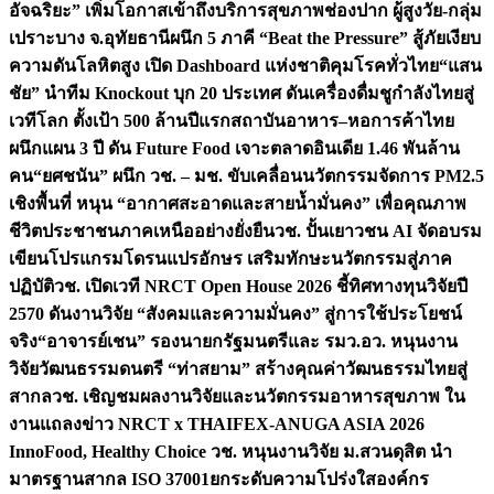
อัจฉริยะ” เพิ่มโอกาสเข้าถึงบริการสุขภาพช่องปาก ผู้สูงวัย-กลุ่ม
เปราะบาง จ.อุทัยธานี
ผนึก 5 ภาคี “Beat the Pressure” สู้ภัยเงียบ
ความดันโลหิตสูง เปิด Dashboard แห่งชาติคุมโรคทั่วไทย
“แสน
ชัย” นำทีม Knockout บุก 20 ประเทศ ดันเครื่องดื่มชูกำลังไทยสู่
เวทีโลก ตั้งเป้า 500 ล้านปีแรก
สถาบันอาหาร–หอการค้าไทย
ผนึกแผน 3 ปี ดัน Future Food เจาะตลาดอินเดีย 1.46 พันล้าน
คน
“ยศชนัน” ผนึก วช. – มช. ขับเคลื่อนนวัตกรรมจัดการ PM2.5
เชิงพื้นที่ หนุน “อากาศสะอาดและสายน้ำมั่นคง” เพื่อคุณภาพ
ชีวิตประชาชนภาคเหนืออย่างยั่งยืน
วช. ปั้นเยาวชน AI จัดอบรม
เขียนโปรแกรมโดรนแปรอักษร เสริมทักษะนวัตกรรมสู่ภาค
ปฏิบัติ
วช. เปิดเวที NRCT Open House 2026 ชี้ทิศทางทุนวิจัยปี
2570 ดันงานวิจัย “สังคมและความมั่นคง” สู่การใช้ประโยชน์
จริง
“อาจารย์เชน” รองนายกรัฐมนตรีและ รมว.อว. หนุนงาน
วิจัยวัฒนธรรมดนตรี “ท่าสยาม” สร้างคุณค่าวัฒนธรรมไทยสู่
สากล
วช. เชิญชมผลงานวิจัยและนวัตกรรมอาหารสุขภาพ ใน
งานแถลงข่าว NRCT x THAIFEX-ANUGA ASIA 2026
InnoFood, Healthy Choice
วช. หนุนงานวิจัย ม.สวนดุสิต นำ
มาตรฐานสากล ISO 37001ยกระดับความโปร่งใสองค์กร