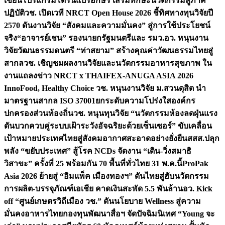
เขียนโปรแกรมโดรนแปรอักษร เสริมทักษะนวัตกรรมสู่ภาค
ปฏิบัติ
วช. เปิดเวที NRCT Open House 2026 ชี้ทิศทางทุนวิจัยปี
2570 ดันงานวิจัย “สังคมและความมั่นคง” สู่การใช้ประโยชน์
จริง
“อาจารย์เชน” รองนายกรัฐมนตรีและ รมว.อว. หนุนงาน
วิจัยวัฒนธรรมดนตรี “ท่าสยาม” สร้างคุณค่าวัฒนธรรมไทยสู่
สากล
วช. เชิญชมผลงานวิจัยและนวัตกรรมอาหารสุขภาพ ใน
งานแถลงข่าว NRCT x THAIFEX-ANUGA ASIA 2026
InnoFood, Healthy Choice
วช. หนุนงานวิจัย ม.สวนดุสิต นำ
มาตรฐานสากล ISO 37001ยกระดับความโปร่งใสองค์กร
ปกครองส่วนท้องถิ่น
วช. หนุนทุนวิจัย “นวัตกรรมห้องลดฝุ่นแรง
ดันบวกควบคู่ระบบเฝ้าระวังอัจฉริยะด้วยเซ็นเซอร์” ขับเคลื่อน
เป้าหมายประเทศไทยสู่สังคมอากาศสะอาดอย่างยั่งยืน
สสส.ปลุก
พลัง “ขยับประเทศ” สู้โรค NCDs จัดงาน “เดิน-วิ่งสมาธิ
วิสาขะ” ครั้งที่ 25 พร้อมกัน 70 พื้นที่ทั่วไทย 31 พ.ค.นี้
ProPak
Asia 2026 ย้ายสู่ “อิมแพ็ค เมืองทองฯ” ดันไทยสู่ฮับนวัตกรรม
การผลิต-บรรจุภัณฑ์เอเชีย คาดเงินสะพัด 5.5 พันล้าน
อว. Kick
off “ศูนย์เกษตรวิถีเมือง วช.” ดันนโยบาย Wellness สู่ความ
มั่นคงอาหารไทย
กองทุนพัฒนาสื่อฯ จัดปัจฉิมนิเทศ “Young จะ