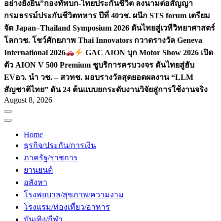
อย่างยั่งยืน”
กองทัพบก-ไทยประกันชีวิต ลงนามต่อสัญญา
กรมธรรม์ประกันชีวิตทหาร ปีที่ 40
วช. ผนึก STS forum เตรียม
จัด Japan–Thailand Symposium 2026 ดันไทยสู่เวทีวิทยาศาสตร์
โลก
วช. โชว์ศักยภาพ Thai Innovators กวาดรางวัล Geneva
International 2026
GAC AION บุก Motor Show 2026 เปิด
ตัว AION V 500 Premium ชูบริการครบวงจร ดันไทยสู่ฮับ
EV
อว. นำ วช. – สวทช. มอบรางวัลสุดยอดผลงาน “LLM
สัญชาติไทย” ดัน 24 ต้นแบบยกระดับงานวิจัยสู่การใช้งานจริง
August 8, 2026
Home
ธุรกิจ/ประกัน/การเงิน
ภาครัฐ/ราชการ
ยานยนต์
อสังหา
โรงพยบาล/สุขภาพ/ความงาม
โรงแรม/ท่องเที่ยว/อาหาร
บันเทิง/กีฬา