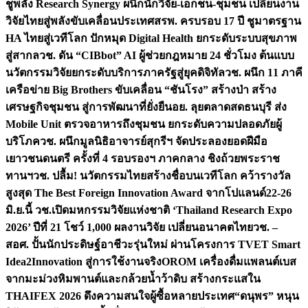
ชูพลัง Research Synergy ผนึกนักวิจัย-เอกชน-ชุมชน เปลี่ยนงาน
วิจัยไทยสู่พลังขับเคลื่อนประเทศ
สรพ. ครบรอบ 17 ปี ชูมาตรฐาน
HA ไทยสู่เวทีโลก ปักหมุด Digital Health ยกระดับระบบสุขภาพ
สู่สากล
วช. ดัน “CIBbot” AI ผู้ช่วยกฎหมาย 24 ชั่วโมง ต้นแบบ
นวัตกรรมวิจัยยกระดับบริการภาครัฐสู่ยุคดิจิทัล
วช. ผนึก 11 ภาคี
เครือข่าย Big Brothers ขับเคลื่อน “ชันโรง” สร้างป่า สร้าง
เศรษฐกิจชุมชน สู่การพัฒนาที่ยั่งยืน
อย. ลุยตลาดสดธนบุรี ส่ง
Mobile Unit ตรวจอาหารถึงชุมชน ยกระดับความปลอดภัยผู้
บริโภค
วช. ผนึกมูลนิธิอาจารย์สุกรีฯ จัดประลองยอดฝีมือ
เยาวชนดนตรี ครั้งที่ 4 รอบรองฯ ภาคกลาง ชิงถ้วยพระราช
ทานฯ
วช. ปลื้ม! นวัตกรรมไทยสร้างชื่อบนเวทีโลก คว้ารางวัล
สูงสุด The Best Foreign Innovation Award จากโปแลนด์
22-26
มิ.ย.นี้ วช.เปิดมหกรรมวิจัยแห่งชาติ ‘Thailand Research Expo
2026’ ปีที่ 21 โชว์ 1,000 ผลงานวิจัย เปลี่ยนอนาคตไทย
วช. –
สอศ. ปั้นนักประดิษฐ์อาชีวะรุ่นใหม่ ผ่านโครงการ TVET Smart
Idea2Innovation สู่การใช้งานจริง
OROM เครื่องดื่มแพลนต์เบส
จากมะม่วงหิมพานต์และกล้วยน้ำว้าดิบ สร้างกระแสใน
THAIFEX 2026 ดึงความสนใจผู้ซื้อหลายประเทศ
“ดนุพร” หนุน