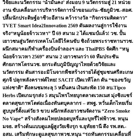
วิจัยและนวัตกรรม ‘น้ำมั่นคง’ ส่งมอบ 9 นวัตกรรมสู่ 21 หน่วย
งาน ขับเคลื่อนการบริหารจัดการน้ำขอนแก่น–ชัยภูมิ
วช.-สอศ.
ปลื้มนักประดิษฐ์อาชีวะอีสาน คว้ารางวัล “กิจกรรมติดดาว”
TVET Smart Idea2Innovation 2569 ดันผลงานสู่การใช้งาน
จริง
“หนูน้อยจ้าวเวหา” ปี 69 สนาม 2 ได้แชมป์แล้ว! วช. ปั้น
เยาวชนสู่นวัตกรเทคโนโลยีไร้คนขับ ชิงถ้วยพระราชทานฯ
วช.
ผนึกสมาคมกีฬาเครื่องบินจำลองฯ และ ThaiPBS จัดศึก “หนู
น้อยจ้าวเวหา 2569” สนาม 2 เยาวชนกว่า 60 ทีมประชัน
ศักยภาพโดรน
วช. ยกระดับภูมิปัญญาไทยด้วยวิจัยและ
นวัตกรรม ดันสารอะมิโนจากพืชสร้างรายได้สู่ชุมชนศรีสะเกษ
ศุภจี ปลุกพลังคราฟต์ไทย! SACIT เปิดเวทีโลก ดัน “ของขวัญ
แห่งชาติ” ดึงคนชมทะลุ 5 หมื่นคน เงินสะพัด 150 ลบ.
Tipco
Herbs เปิดเกมรุกส่ง 5 สมุนไพรไทยบุกตลาดเวลเนส มุ่งชิงแชร์
ตลาดสุขภาพโตต่อเนื่อง
ทันตบุคลากร – สพฐ. หวั่นเด็กไทยเริ่ม
สูบบุหรี่ตั้งแต่วัย 9 ขวบ ผนึกพลังเยาวชนจัดงาน “Zero Smoke
No Vape” สร้างสังคมไทยปลอดบุหรี่และบุหรี่ไฟฟ้า
วช. หนุน
มจธ. สร้างต้นแบบดูแลผู้สูงวัยเชิงรุก จ.อุทัยธานี ดึง รพ.สต.-
อสม. เสริมทักษะดูแลสุขภาพ
วช.หนุน “รถทันตกรรมเคลื่อนที่