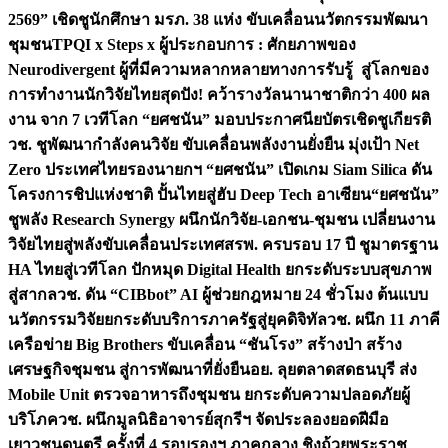
2569” เชิดชูนักศึกษา มรภ. 38 แห่ง ขับเคลื่อนนวัตกรรมพัฒนา
ชุมชน
TPQI x Steps x ผู้ประกอบการ : ศักยภาพของ
Neurodivergent ผู้ที่มีความหลากหลายทางการรับรู้ สู่โลกของ
การทำงาน
นักวิจัยไทยสุดปัง! คว้ารางวัลนานาชาติกว่า 400 ผล
งาน จาก 7 เวทีโลก “ยศชนัน” มอบประกาศนียบัตรเชิดชูเกียรติ
วช. ชูพัฒนากำลังคนวิจัย ขับเคลื่อนพลังงานยั่งยืน มุ่งเป้า Net
Zero ประเทศไทย
รองนายกฯ “ยศชนัน” เปิดเกม Siam Silica ดัน
โครงการชิปแห่งชาติ ปั้นไทยสู่ฮับ Deep Tech อาเซียน
“ยศชนัน”
ชูพลัง Research Synergy ผนึกนักวิจัย-เอกชน-ชุมชน เปลี่ยนงาน
วิจัยไทยสู่พลังขับเคลื่อนประเทศ
สรพ. ครบรอบ 17 ปี ชูมาตรฐาน
HA ไทยสู่เวทีโลก ปักหมุด Digital Health ยกระดับระบบสุขภาพ
สู่สากล
วช. ดัน “CIBbot” AI ผู้ช่วยกฎหมาย 24 ชั่วโมง ต้นแบบ
นวัตกรรมวิจัยยกระดับบริการภาครัฐสู่ยุคดิจิทัล
วช. ผนึก 11 ภาคี
เครือข่าย Big Brothers ขับเคลื่อน “ชันโรง” สร้างป่า สร้าง
เศรษฐกิจชุมชน สู่การพัฒนาที่ยั่งยืน
อย. ลุยตลาดสดธนบุรี ส่ง
Mobile Unit ตรวจอาหารถึงชุมชน ยกระดับความปลอดภัยผู้
บริโภค
วช. ผนึกมูลนิธิอาจารย์สุกรีฯ จัดประลองยอดฝีมือ
เยาวชนดนตรี ครั้งที่ 4 รอบรองฯ ภาคกลาง ชิงถ้วยพระราช