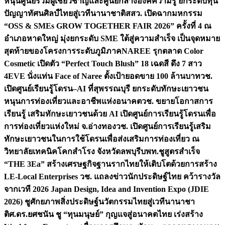
หนุนศูนย์รวมผู้เชี่ยวชาญและศูนย์กลางองค์ความรู้ ยกระดับทุน
ปัญญาทัศนศิลป์ไทยสู่เวทีนานาชาติ
สสว. เปิดฉากมหกรรม
“OSS & SMEs GROW TOGETHER FAIR 2026” ครั้งที่ 4 ณ
อำเภอหาดใหญ่ มุ่งยกระดับ SME ใต้สู่ความสำเร็จ เป็นจุดหมาย
สุดท้ายของโครงการระดับภูมิภาค
NAREE รุกตลาด Color
Cosmetic เปิดตัว “Perfect Touch Blush” 18 เฉดสี ดึง 7 สาว
4EVE นั่งแท่น Face of Naree ตั้งเป้ายอดขาย 100 ล้านบาท
วช.
เปิดศูนย์เรียนรู้โดรน–AI ที่สุพรรณบุรี ยกระดับทักษะเยาวชน
หนุนการท่องเที่ยวและอาชีพแห่งอนาคต
วช. ขยายโอกาสการ
เรียนรู้ เสริมทักษะเยาวชนด้วย AI เปิดศูนย์การเรียนรู้โดรนเพื่อ
การท่องเที่ยวแห่งใหม่ จ.อ่างทอง
วช. เปิดศูนย์การเรียนรู้เสริม
ทักษะเยาวชนในการใช้โดรนเพื่อส่งเสริมการท่องเที่ยว ณ
วิทยาลัยเทคนิคโคกสำโรง จังหวัดลพบุรี
บพท.ชูสูตรสำเร็จ
“THE 3Ea” สร้างเศรษฐกิจฐานรากไทยให้เติบโตด้วยการสร้าง
LE-Local Enterprises
วช. แถลงข่าวนักประดิษฐ์ไทย คว้ารางวัล
จากเวที 2026 Japan Design, Idea and Invention Expo (JDIE
2026) ชูศักยภาพสิ่งประดิษฐ์นวัตกรรมไทยสู่เวทีนานาชา
ติ
ศ.ดร.ยศชนัน ชู “ทุนมนุษย์” กุญแจสู่อนาคตไทย เร่งสร้าง