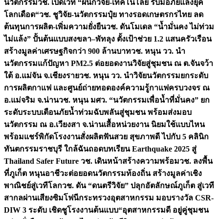
นวัตกรรม
วช. เปิดเวที “ผนึกวิจัย-เทคโนโลยี รับมือภัยแล้งยุค
โลกเดือด“
วช. ชูวิจัย-นวัตกรรมปุ๋ย ทางรอดเกษตรกรไทย ลด
ต้นทุนการผลิต-เพิ่มความยั่งยืน
วช. ดันโมเดล “น้ำมั่นคง ไม่ท่วม
ไม่แล้ง” ปั้นต้นแบบสงขลา–พัทลุง ตั้งเป้าช่วย 1.2 แสนครัวเรือน
สร้างมูลค่าเศรษฐกิจกว่า 900 ล้านบาท
วช. หนุน วว. นำ
นวัตกรรมแก้ปัญหา PM2.5 ต่อยอดงานวิจัยสู่ชุมชน ณ ต.จันจว้า
ใต้ อ.แม่จัน จ.เชียงราย
วช. หนุน วว. นำวิจัยนวัตกรรมยกระดับ
การผลิตกาแฟ และศูนย์ถ่ายทอดองค์ความรู้กาแฟครบวงจร ณ
อ.แม่จริม จ.น่าน
วช. หนุน มศว. “นวัตกรรมเพื่อน้ำที่มั่นคง” ยก
ระดับระบบเตือนภัยน้ำท่วมฉับพลันสู่ชุมชน พร้อมส่งมอบ
นวัตกรรม ณ อ.เวียงสา จ.น่าน
เสื้อหน่วยงาน นิยมใช้แบบไหน
พร้อมแชร์พิกัดโรงงานสั่งผลิต
ฟันสวย สุขภาพดี ไปกับ 5 คลินิก
ทันตกรรมราชบุรี ใกล้ฉัน
ถอดบทเรียน Earthquake 2025 สู่
Thailand Safer Future วช. เดินหน้าสร้างความพร้อม
วช. ลงพื้น
ที่ภูเก็ต หนุนอาชีวะต่อยอดนวัตกรรมท้องถิ่น สร้างมูลค่าเชิง
พาณิชย์สู่เวทีโลก
วช. ดัน “ดนตรีวิจัย” ปลุกอัตลักษณ์ภูเก็ต สู่เวที
สากลผ่านเสียงซิมโฟนี
กระทรวงอุตสาหกรรม มอบรางวัล CSR-
DIW 3 ระดับ เชิดชูโรงงานต้นแบบ“อุตสาหกรรมดี อยู่คู่ชุมชน