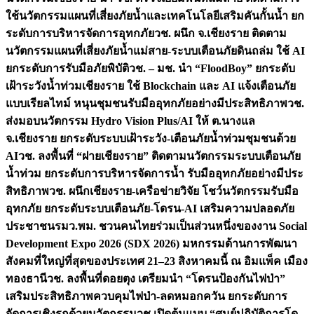
ใช้นวัตกรรมแผนที่เสี่ยงภัยน้ำและเทคโนโลยีเสริมคันกั้นน้ำ ยก
ระดับการบริหารจัดการอุทกภัย
วช. ผนึก จ.เชียงราย ติดตาม
นวัตกรรมแผนที่เสี่ยงภัยน้ำแม่สาย-ระบบเตือนภัยดินถล่ม ใช้ AI
ยกระดับการรับมือภัยพิบัติ
วช. – มช. นำ “FloodBoy” ยกระดับ
เฝ้าระวังน้ำท่วมเชียงราย ใช้ Blockchain และ AI แจ้งเตือนภัย
แบบเรียลไทม์ หนุนชุมชนรับมืออุทกภัยอย่างมีประสิทธิภาพ
วช.
ส่งมอบนวัตกรรม Hydro Vision Plus/AI ให้ ต.นางแล
จ.เชียงราย ยกระดับระบบเฝ้าระวัง-เตือนภัยน้ำท่วมชุมชนด้วย
AI
วช. ลงพื้นที่ “ฝายเชียงราย” ติดตามนวัตกรรมระบบเตือนภัย
น้ำท่วม ยกระดับการบริหารจัดการน้ำ รับมืออุทกภัยอย่างมีประ
สิทธิภาพ
วช. ผนึกเชียงราย-เครือข่ายวิจัย โชว์นวัตกรรมรับมือ
อุทกภัย ยกระดับระบบเตือนภัย-โดรน-AI เสริมความปลอดภัย
ประชาชน
รมว.พม. ชวนคนไทยร่วมเป็นส่วนหนึ่งของงาน Social
Development Expo 2026 (SDX 2026) มหกรรมด้านการพัฒนา
สังคมที่ใหญ่ที่สุดของประเทศ 21–23 สิงหาคมนี้ ณ อิมแพ็ค เมือง
ทองธานี
วช. ลงพื้นที่ดอยตุง เตรียมนำ “โดรนป้องกันไฟป่า”
เสริมประสิทธิภาพควบคุมไฟป่า-ลดหมอกควัน ยกระดับการ
จัดการเชิงรุกด้วยนวัตกรรม
วช.เปิดต้นแบบ “ศูนย์ปฏิบัติการโด