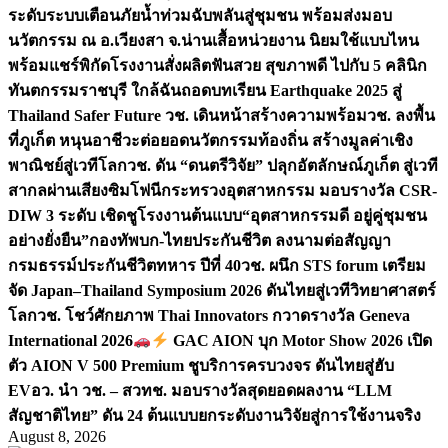
ระดับระบบเตือนภัยน้ำท่วมฉับพลันสู่ชุมชน พร้อมส่งมอบ
นวัตกรรม ณ อ.เวียงสา จ.น่าน
เสื้อหน่วยงาน นิยมใช้แบบไหน
พร้อมแชร์พิกัดโรงงานสั่งผลิต
ฟันสวย สุขภาพดี ไปกับ 5 คลินิก
ทันตกรรมราชบุรี ใกล้ฉัน
ถอดบทเรียน Earthquake 2025 สู่
Thailand Safer Future วช. เดินหน้าสร้างความพร้อม
วช. ลงพื้น
ที่ภูเก็ต หนุนอาชีวะต่อยอดนวัตกรรมท้องถิ่น สร้างมูลค่าเชิง
พาณิชย์สู่เวทีโลก
วช. ดัน “ดนตรีวิจัย” ปลุกอัตลักษณ์ภูเก็ต สู่เวที
สากลผ่านเสียงซิมโฟนี
กระทรวงอุตสาหกรรม มอบรางวัล CSR-
DIW 3 ระดับ เชิดชูโรงงานต้นแบบ“อุตสาหกรรมดี อยู่คู่ชุมชน
อย่างยั่งยืน”
กองทัพบก-ไทยประกันชีวิต ลงนามต่อสัญญา
กรมธรรม์ประกันชีวิตทหาร ปีที่ 40
วช. ผนึก STS forum เตรียม
จัด Japan–Thailand Symposium 2026 ดันไทยสู่เวทีวิทยาศาสตร์
โลก
วช. โชว์ศักยภาพ Thai Innovators กวาดรางวัล Geneva
International 2026
GAC AION บุก Motor Show 2026 เปิด
ตัว AION V 500 Premium ชูบริการครบวงจร ดันไทยสู่ฮับ
EV
อว. นำ วช. – สวทช. มอบรางวัลสุดยอดผลงาน “LLM
สัญชาติไทย” ดัน 24 ต้นแบบยกระดับงานวิจัยสู่การใช้งานจริง
August 8, 2026