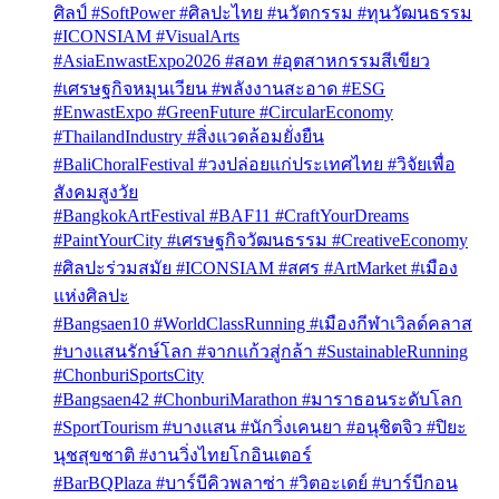
ศิลป์ #SoftPower #ศิลปะไทย #นวัตกรรม #ทุนวัฒนธรรม
#ICONSIAM #VisualArts
#AsiaEnwastExpo2026 #สอท #อุตสาหกรรมสีเขียว
#เศรษฐกิจหมุนเวียน #พลังงานสะอาด #ESG
#EnwastExpo #GreenFuture #CircularEconomy
#ThailandIndustry #สิ่งแวดล้อมยั่งยืน
#BaliChoralFestival #วงปล่อยแก่ประเทศไทย #วิจัยเพื่อ
สังคมสูงวัย
#BangkokArtFestival #BAF11 #CraftYourDreams
#PaintYourCity #เศรษฐกิจวัฒนธรรม #CreativeEconomy
#ศิลปะร่วมสมัย #ICONSIAM #สศร #ArtMarket #เมือง
แห่งศิลปะ
#Bangsaen10 #WorldClassRunning #เมืองกีฬาเวิลด์คลาส
#บางแสนรักษ์โลก #จากแก้วสู่กล้า #SustainableRunning
#ChonburiSportsCity
#Bangsaen42 #ChonburiMarathon #มาราธอนระดับโลก
#SportTourism #บางแสน #นักวิ่งเคนยา #อนุชิตจิว #ปิยะ
นุชสุขชาติ #งานวิ่งไทยโกอินเตอร์
#BarBQPlaza #บาร์บีคิวพลาซ่า #วิตอะเดย์ #บาร์บีกอน