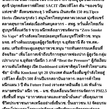
ศุภจี ปลุกพลังคราฟต์ไทย! SACIT เปิดเวทีโลก ดัน “ของขวัญ
แห่งชาติ” ดึงคนชมทะลุ 5 หมื่นคน เงินสะพัด 150 ลบ.
Tipco
Herbs เปิดเกมรุกส่ง 5 สมุนไพรไทยบุกตลาดเวลเนส มุ่งชิงแชร์
ตลาดสุขภาพโตต่อเนื่อง
ทันตบุคลากร – สพฐ. หวั่นเด็กไทยเริ่ม
สูบบุหรี่ตั้งแต่วัย 9 ขวบ ผนึกพลังเยาวชนจัดงาน “Zero Smoke
No Vape” สร้างสังคมไทยปลอดบุหรี่และบุหรี่ไฟฟ้า
วช. หนุน
มจธ. สร้างต้นแบบดูแลผู้สูงวัยเชิงรุก จ.อุทัยธานี ดึง รพ.สต.-
อสม. เสริมทักษะดูแลสุขภาพ
วช.หนุน “รถทันตกรรมเคลื่อนที่
อัจฉริยะ” เพิ่มโอกาสเข้าถึงบริการสุขภาพช่องปาก ผู้สูงวัย-กลุ่ม
เปราะบาง จ.อุทัยธานี
ผนึก 5 ภาคี “Beat the Pressure” สู้ภัยเงียบ
ความดันโลหิตสูง เปิด Dashboard แห่งชาติคุมโรคทั่วไทย
“แสน
ชัย” นำทีม Knockout บุก 20 ประเทศ ดันเครื่องดื่มชูกำลังไทยสู่
เวทีโลก ตั้งเป้า 500 ล้านปีแรก
สถาบันอาหาร–หอการค้าไทย
ผนึกแผน 3 ปี ดัน Future Food เจาะตลาดอินเดีย 1.46 พันล้าน
คน
“ยศชนัน” ผนึก วช. – มช. ขับเคลื่อนนวัตกรรมจัดการ PM2.5
เชิงพื้นที่ หนุน “อากาศสะอาดและสายน้ำมั่นคง” เพื่อคุณภาพ
ชีวิตประชาชนภาคเหนืออย่างยั่งยืน
วช. ปั้นเยาวชน AI จัดอบรม