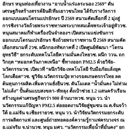
อักษร หนุนท่องเที่ยวงาน “อาบน้ำแร่แลระนอง 2569” ดัน
เศรษฐกิจสร้างสรรค์
ยินดี!ทีมเยาวชนไทย ได้รับรางวัลการ
ออกแบบแผนโดรนแปรอักษร ปี 2569 สนามคัดเลือกที่ 2 มุ่งสู่
การชิงรางวัลถ้วยพระราชทานพระบาทสมเด็จพระเจ้าอยู่หัว
วช.
หนุนสมาคมกีฬาเครื่องบินจำลองฯ เปิดสนามแข่งขันการ
ออกแบบโดรนแปรอักษร ชิงถ้วยพระราชทาน ปี 2569 สนามคัด
เลือกสนามที่ 2
วช. ผนึกกองทัพภาคที่ 2 เปิดศูนย์พัฒนา “โดรน
ยุทธวิธี” ยกระดับเทคโนโลยีความมั่นคงไทย
วช. ผนึก ววน. ถก
วิกฤต “หมอกควันภาคเหนือ” ชี้ทางออก PM2.5 ด้วยวิจัย–
นวัตกรรม
วช. เปิดเวที “ผนึกวิจัย-เทคโนโลยี รับมือภัยแล้งยุค
โลกเดือด“
วช. ชูวิจัย-นวัตกรรมปุ๋ย ทางรอดเกษตรกรไทย ลด
ต้นทุนการผลิต-เพิ่มความยั่งยืน
วช. ดันโมเดล “น้ำมั่นคง ไม่ท่วม
ไม่แล้ง” ปั้นต้นแบบสงขลา–พัทลุง ตั้งเป้าช่วย 1.2 แสนครัวเรือน
สร้างมูลค่าเศรษฐกิจกว่า 900 ล้านบาท
วช. หนุน วว. นำ
นวัตกรรมแก้ปัญหา PM2.5 ต่อยอดงานวิจัยสู่ชุมชน ณ ต.จันจว้า
ใต้ อ.แม่จัน จ.เชียงราย
วช. หนุน วว. นำวิจัยนวัตกรรมยกระดับ
การผลิตกาแฟ และศูนย์ถ่ายทอดองค์ความรู้กาแฟครบวงจร ณ
อ.แม่จริม จ.น่าน
วช. หนุน มศว. “นวัตกรรมเพื่อน้ำที่มั่นคง” ยก