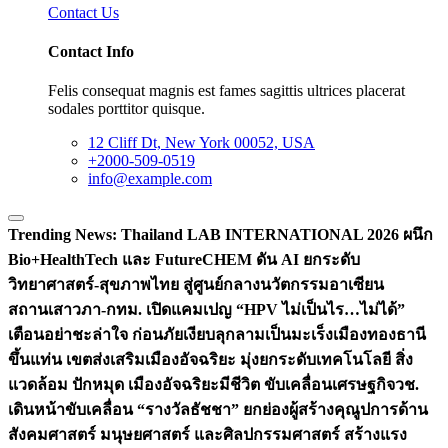
Contact Us
Contact Info
Felis consequat magnis est fames sagittis ultrices placerat
sodales porttitor quisque.
12 Cliff Dt, New York 00052, USA
+2000-509-0519
info@example.com
Trending News:
Thailand LAB INTERNATIONAL 2026 ผนึก
Bio+HealthTech และ FutureCHEM ดัน AI ยกระดับ
วิทยาศาสตร์-สุขภาพไทย สู่ศูนย์กลางนวัตกรรมอาเซียน
สถานเสาวภา-กทม. เปิดแคมเปญ “HPV ไม่เป็นไร…ไม่ได้”
เตือนอย่าชะล่าใจ ก่อนภัยเงียบลุกลามเป็นมะเร็ง
เมืองทองธานี
ขึ้นแท่น เขตส่งเสริมเมืองอัจฉริยะ มุ่งยกระดับเทคโนโลยี สิ่ง
แวดล้อม ปักหมุด เมืองอัจฉริยะมีชีวิต ขับเคลื่อนเศรษฐกิจ
วช.
เดินหน้าขับเคลื่อน “รางวัลธัชชา” ยกย่องผู้สร้างคุณูปการด้าน
สังคมศาสตร์ มนุษยศาสตร์ และศิลปกรรมศาสตร์ สร้างแรง