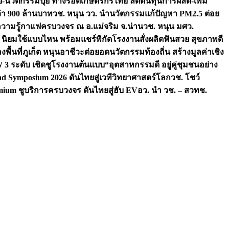
จัย-นวัตกรรมปุ๋ย ทางรอดเกษตรกรไทย ลดต้นทุนการผลิต-เพิ่ม
ว่า 900 ล้านบาท
วช. หนุน วว. นำนวัตกรรมแก้ปัญหา PM2.5 ต่อย
ความรู้กาแฟครบวงจร ณ อ.แม่จริม จ.น่าน
วช. หนุน มศว.
น นิยมใช้แบบไหน พร้อมแชร์พิกัดโรงงานสั่งผลิต
ฟันสวย สุขภาพดี
งพื้นที่ภูเก็ต หนุนอาชีวะต่อยอดนวัตกรรมท้องถิ่น สร้างมูลค่าเชิง
ระดับ เชิดชูโรงงานต้นแบบ“อุตสาหกรรมดี อยู่คู่ชุมชนอย่าง
nd Symposium 2026 ดันไทยสู่เวทีวิทยาศาสตร์โลก
วช. โชว์
ium ชูบริการครบวงจร ดันไทยสู่ฮับ EV
อว. นำ วช. – สวทช.