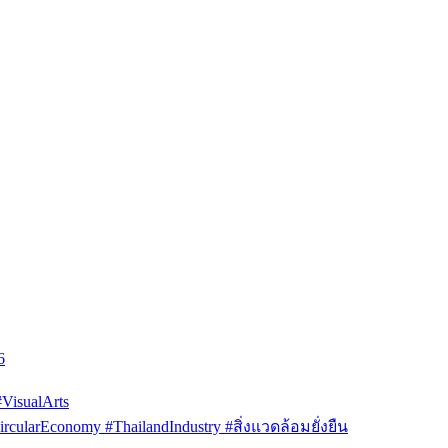
6
isualArts
arEconomy #ThailandIndustry #สิ่งแวดล้อมยั่งยืน