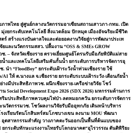
ภาพไทย สู่ศูนย์กลางนวัตกรรมอาเซียน
สถานเสาวภา-กทม. เปิด
 มุ่งยกระดับเทคโนโลยี สิ่งแวดล้อม ปักหมุด เมืองอัจฉริยะมีชีวิต
าสตร์ สร้างแรงบันดาลใจและต่อยอดงานวิจัยสู่การพัฒนาประเท
วิจัยและนวัตกรรม
สสว. ปลื้มงาน “OSS & SMEs GROW
วช. – จังหวัดเชียงราย ตรวจเยี่ยมศูนย์โดรนรับมือภัยพิบัติแม่สาย
ภัยน้ำและเทคโนโลยีเสริมคันกั้นน้ำ ยกระดับการบริหารจัดการอุ
ช. นำ “FloodBoy” ยกระดับเฝ้าระวังน้ำท่วมเชียงราย ใช้
/AI ให้ ต.นางแล จ.เชียงราย ยกระดับระบบเฝ้าระวัง-เตือนภัยน้ำ
ย่างมีประสิทธิภาพ
วช. ผนึกเชียงราย-เครือข่ายวิจัย โชว์
าน Social Development Expo 2026 (SDX 2026) มหกรรมด้านการ
า” เสริมประสิทธิภาพควบคุมไฟป่า-ลดหมอกควัน ยกระดับการจัดการ
และนวัตกรรม
วช. โชว์ผลงานวิจัยรับมืออุทกภัย เดินหน้าบริหาร
ือโรงเรียนรัตนโกสินทร์สมโภชบางเขน ลงนาม MOU พัฒนา
อม 3 อุตสาหกรรมสำคัญ วางภาคตะวันออกเป็นพื้นที่ต้นแบบของ
ผนึก AI ยกระดับทักษะแรงงานไทยรับโลกอนาคต
“อุไรวรรณ ตันติพิริยะ