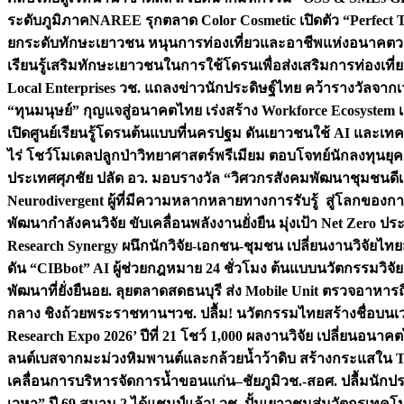
ระดับภูมิภาค
NAREE รุกตลาด Color Cosmetic เปิดตัว “Perfect To
ยกระดับทักษะเยาวชน หนุนการท่องเที่ยวและอาชีพแห่งอนาคต
ว
เรียนรู้เสริมทักษะเยาวชนในการใช้โดรนเพื่อส่งเสริมการท่องเที
Local Enterprises
วช. แถลงข่าวนักประดิษฐ์ไทย คว้ารางวัลจากเว
“ทุนมนุษย์” กุญแจสู่อนาคตไทย เร่งสร้าง Workforce Ecosyste
เปิดศูนย์เรียนรู้โดรนต้นแบบที่นครปฐม ดันเยาวชนใช้ AI และเทคโน
ไร่ โชว์โมเดลปลูกป่าวิทยาศาสตร์พรีเมียม ตอบโจทย์นักลงทุนยุ
ประเทศ
ศุภชัย ปลัด อว. มอบรางวัล “วิศวกรสังคมพัฒนาชุมชนดีเด
Neurodivergent ผู้ที่มีความหลากหลายทางการรับรู้ สู่โลกของ
พัฒนากำลังคนวิจัย ขับเคลื่อนพลังงานยั่งยืน มุ่งเป้า Net Zero ป
Research Synergy ผนึกนักวิจัย-เอกชน-ชุมชน เปลี่ยนงานวิจัยไทย
ดัน “CIBbot” AI ผู้ช่วยกฎหมาย 24 ชั่วโมง ต้นแบบนวัตกรรมวิจัยย
พัฒนาที่ยั่งยืน
อย. ลุยตลาดสดธนบุรี ส่ง Mobile Unit ตรวจอาหาร
กลาง ชิงถ้วยพระราชทานฯ
วช. ปลื้ม! นวัตกรรมไทยสร้างชื่อบนเ
Research Expo 2026’ ปีที่ 21 โชว์ 1,000 ผลงานวิจัย เปลี่ยนอนาค
ลนต์เบสจากมะม่วงหิมพานต์และกล้วยน้ำว้าดิบ สร้างกระแสใน 
เคลื่อนการบริหารจัดการน้ำขอนแก่น–ชัยภูมิ
วช.-สอศ. ปลื้มนักป
เวหา” ปี 69 สนาม 2 ได้แชมป์แล้ว! วช. ปั้นเยาวชนสู่นวัตกรเท