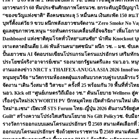
เยาวชนกว่า 60 ทีมประชันศักยภาพโดรน
วช. ยกระดับภูมิปัญญาไ
“ของขวัญแห่งชาติ” ดึงคนชมทะลุ 5 หมื่นคน เงินสะพัด 150 ลบ.
T
บุหรี่ตั้งแต่วัย 9 ขวบ ผนึกพลังเยาวชนจัดงาน “Zero Smoke No V
ดูแลสุขภาพ
วช.หนุน “รถทันตกรรมเคลื่อนที่อัจฉริยะ” เพิ่มโอกาสเ
Dashboard แห่งชาติคุมโรคทั่วไทย
“แสนชัย” นำทีม Knockout บุก 
เจาะตลาดอินเดีย 1.46 พันล้านคน
“ยศชนัน” ผนึก วช. – มช. ขับเ
ปั้นเยาวชน AI จัดอบรมเขียนโปรแกรมโดรนแปรอักษร เสริมทักษะ
ประโยชน์จริง
“อาจารย์เชน” รองนายกรัฐมนตรีและ รมว.อว. หนุ
งานแถลงข่าว NRCT x THAIFEX-ANUGA ASIA 2026 InnoFood,
หนุนทุนวิจัย “นวัตกรรมห้องลดฝุ่นแรงดันบวกควบคู่ระบบเฝ้าระวั
จัดงาน “เดิน-วิ่งสมาธิ วิสาขะ” ครั้งที่ 25 พร้อมกัน 70 พื้นที่ทั่วไทย
น
อว. Kick off “ศูนย์เกษตรวิถีเมือง วช.” ดันนโยบาย Wellness ส
เรื่องรุ่นใหม่
SKYWORTH PV ปักหมุดไทย เปิดสำนักงานใหม่ เดิน
ใหม่
“อ.เชน” เปิดเวที STS Forum ไทย–ญี่ปุ่น 2026 ดันงานวิจัยสู
Guilt” สร้างความโปร่งใสเสริมนโยบาย No Gift Policy
วช. จับมื
รางวัลการออกแบบแผนโดรนแปรอักษร ปี 2569 สนามคัดเลือกที่ 2 
ออกแบบโดรนแปรอักษร ชิงถ้วยพระราชทาน ปี 2569 สนามคัดเลื