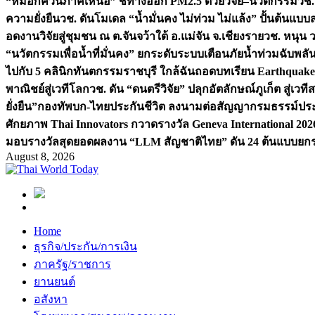
“หมอกควันภาคเหนือ” ชี้ทางออก PM2.5 ด้วยวิจัย–นวัตกรรม
วช.
ความยั่งยืน
วช. ดันโมเดล “น้ำมั่นคง ไม่ท่วม ไม่แล้ง” ปั้นต้นแบบ
อดงานวิจัยสู่ชุมชน ณ ต.จันจว้าใต้ อ.แม่จัน จ.เชียงราย
วช. หนุน 
“นวัตกรรมเพื่อน้ำที่มั่นคง” ยกระดับระบบเตือนภัยน้ำท่วมฉับพล
ไปกับ 5 คลินิกทันตกรรมราชบุรี ใกล้ฉัน
ถอดบทเรียน Earthquake 2
พาณิชย์สู่เวทีโลก
วช. ดัน “ดนตรีวิจัย” ปลุกอัตลักษณ์ภูเก็ต สู่เวท
ยั่งยืน”
กองทัพบก-ไทยประกันชีวิต ลงนามต่อสัญญากรมธรรม์ประกั
ศักยภาพ Thai Innovators กวาดรางวัล Geneva International 202
มอบรางวัลสุดยอดผลงาน “LLM สัญชาติไทย” ดัน 24 ต้นแบบยกระด
August 8, 2026
Home
ธุรกิจ/ประกัน/การเงิน
ภาครัฐ/ราชการ
ยานยนต์
อสังหา