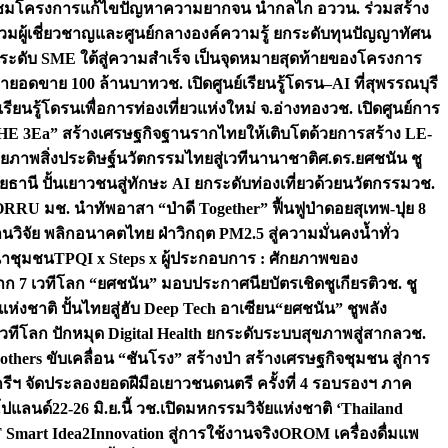
มชมโครงการแก้ไขปัญหาความยากจน นำกลไก อววน. ร่วมสร้าง
มผู้เชี่ยวชาญและศูนย์กลางองค์ความรู้ ยกระดับทุนปัญญาทัศน
ดับ SME ใต้สู่ความสำเร็จ เป็นจุดหมายสุดท้ายของโครงการ
เป้ายอดขาย 100 ล้านบาท
วช. เปิดศูนย์เรียนรู้โดรน–AI ที่สุพรรณบุรี
ียนรู้โดรนเพื่อการท่องเที่ยวแห่งใหม่ จ.อ่างทอง
วช. เปิดศูนย์การ
THE 3Ea” สร้างเศรษฐกิจฐานรากไทยให้เติบโตด้วยการสร้าง LE-
ักยภาพสิ่งประดิษฐ์นวัตกรรมไทยสู่เวทีนานาชาติ
ศ.ดร.ยศชนัน ชู
อุทัยธานี ปั้นเยาวชนสู่ทักษะ AI ยกระดับท่องเที่ยวด้วยนวัตกรรม
วช.
FORRU มช. นำทัพอาสา “ป่าดี Together” ฟื้นฟูป่าดอยสุเทพ-ปุย 8
วิจัย พลิกอนาคตไทย ฝ่าวิกฤต PM2.5 สู่ความมั่นคงน้ำทั่ว
ฒนาชุมชน
TPQI x Steps x ผู้ประกอบการ : ศักยภาพของ
จาก 7 เวทีโลก “ยศชนัน” มอบประกาศนียบัตรเชิดชูเกียรติ
วช. ชู
่งชาติ ปั้นไทยสู่ฮับ Deep Tech อาเซียน
“ยศชนัน” ชูพลัง
วทีโลก ปักหมุด Digital Health ยกระดับระบบสุขภาพสู่สากล
วช.
others ขับเคลื่อน “ชันโรง” สร้างป่า สร้างเศรษฐกิจชุมชน สู่การ
ุกรีฯ จัดประลองยอดฝีมือเยาวชนดนตรี ครั้งที่ 4 รอบรองฯ ภาค
กโปแลนด์
22-26 มิ.ย.นี้ วช.เปิดมหกรรมวิจัยแห่งชาติ ‘Thailand
 Smart Idea2Innovation สู่การใช้งานจริง
OROM เครื่องดื่มแพ