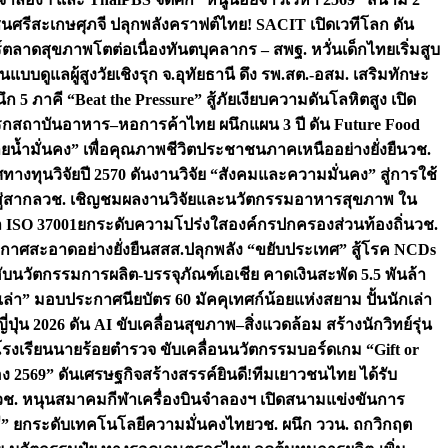
ชนศรีสะเกษ
ศุภจี ปลุกพลังคราฟต์ไทย! SACIT เปิดเวทีโลก ดัน
ร์ตลาดสุขภาพโตต่อเนื่อง
ทันตบุคลากร – สพฐ. หวั่นเด็กไทยเริ่มสูบ
นแบบดูแลผู้สูงวัยเชิงรุก จ.อุทัยธานี ดึง รพ.สต.-อสม. เสริมทักษะ
ึก 5 ภาคี “Beat the Pressure” สู้ภัยเงียบความดันโลหิตสูง เปิด
รก
สถาบันอาหาร–หอการค้าไทย ผนึกแผน 3 ปี ดัน Future Food
ยน้ำมั่นคง” เพื่อคุณภาพชีวิตประชาชนภาคเหนืออย่างยั่งยืน
วช.
ศทางทุนวิจัยปี 2570 ดันงานวิจัย “สังคมและความมั่นคง” สู่การใช้
ู่สากล
วช. เชิญชมผลงานวิจัยและนวัตกรรมอาหารสุขภาพ ใน
ล ISO 37001ยกระดับความโปร่งใสองค์กรปกครองส่วนท้องถิ่น
วช.
ากาศสะอาดอย่างยั่งยืน
สสส.ปลุกพลัง “ขยับประเทศ” สู้โรค NCDs
่ฮับนวัตกรรมการผลิต-บรรจุภัณฑ์เอเชีย คาดเงินสะพัด 5.5 พันล้า
เล่า” มอบประกาศนียบัตร 60 มัคคุเทศก์น้อยแห่งสยาม ปั้นนักเล่า
ปุ่น 2026 ดัน AI ขับเคลื่อนสุขภาพ–สิ่งแวดล้อม สร้างนักวิทย์รุ่น
โรงเรียนนายร้อยตำรวจ ขับเคลื่อนนวัตกรรมบอร์ดเกม “Gift or
ง 2569” ดันเศรษฐกิจสร้างสรรค์
ยินดี!ทีมเยาวชนไทย ได้รับ
วช. หนุนสมาคมกีฬาเครื่องบินจำลองฯ เปิดสนามแข่งขันการ
ิธี” ยกระดับเทคโนโลยีความมั่นคงไทย
วช. ผนึก ววน. ถกวิกฤต