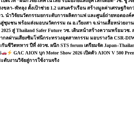
 เปิดเวที “ผนึกวิจัย-เทคโนโลยี รับมือภัยแล้งยุคโลกเดือด“
วช. ชูวิ
สงขลา–พัทลุง ตั้งเป้าช่วย 1.2 แสนครัวเรือน สร้างมูลค่าเศรษฐกิจก
วว. นำวิจัยนวัตกรรมยกระดับการผลิตกาแฟ และศูนย์ถ่ายทอดองค์
ันสู่ชุมชน พร้อมส่งมอบนวัตกรรม ณ อ.เวียงสา จ.น่าน
เสื้อหน่วยงา
025 สู่ Thailand Safer Future วช. เดินหน้าสร้างความพร้อม
วช. ล
ีสากลผ่านเสียงซิมโฟนี
กระทรวงอุตสาหกรรม มอบรางวัล CSR-DIW 3 
นชีวิตทหาร ปีที่ 40
วช. ผนึก STS forum เตรียมจัด Japan–Thaila
6
GAC AION บุก Motor Show 2026 เปิดตัว AION V 500 Prem
ับงานวิจัยสู่การใช้งานจริง