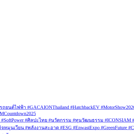
รถยนต์ไฟฟ้า #GACAIONThailand #HatchbackEV #MotorShow202
AMCountdown2025
SoftPower #ศิลปะไทย #นวัตกรรม #ทุนวัฒนธรรม #ICONSIAM #V
หมุนเวียน #พลังงานสะอาด #ESG #EnwastExpo #GreenFuture #Circul