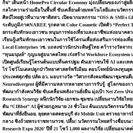
กิจ” เดินหน้า HomePro Circular Economy มุ่งเปลี่ยนของเก่าสู่ผล
กลไกความร่วมมือในพื้นที่ ขับเคลื่อนด้วยเทคโนโลยีและนวัตก
ศิลป์ไทยสู่เวทีนานาชาติ
สสว. เปิดฉากมหกรรม “OSS & SMEs GRO
ระดับภูมิภาค
NAREE รุกตลาด Color Cosmetic เปิดตัว “Perfect To
ยกระดับทักษะเยาวชน หนุนการท่องเที่ยวและอาชีพแห่งอนาคต
ว
เรียนรู้เสริมทักษะเยาวชนในการใช้โดรนเพื่อส่งเสริมการท่องเที
Local Enterprises
วช. แถลงข่าวนักประดิษฐ์ไทย คว้ารางวัลจากเว
“ทุนมนุษย์” กุญแจสู่อนาคตไทย เร่งสร้าง Workforce Ecosyste
เปิดศูนย์เรียนรู้โดรนต้นแบบที่นครปฐม ดันเยาวชนใช้ AI และเทคโน
ไร่ โชว์โมเดลปลูกป่าวิทยาศาสตร์พรีเมียม ตอบโจทย์นักลงทุนยุ
ประเทศ
ศุภชัย ปลัด อว. มอบรางวัล “วิศวกรสังคมพัฒนาชุมชนดีเด
Neurodivergent ผู้ที่มีความหลากหลายทางการรับรู้ สู่โลกของ
พัฒนากำลังคนวิจัย ขับเคลื่อนพลังงานยั่งยืน มุ่งเป้า Net Zero ป
Research Synergy ผนึกนักวิจัย-เอกชน-ชุมชน เปลี่ยนงานวิจัยไทย
ดัน “CIBbot” AI ผู้ช่วยกฎหมาย 24 ชั่วโมง ต้นแบบนวัตกรรมวิจัยย
พัฒนาที่ยั่งยืน
อย. ลุยตลาดสดธนบุรี ส่ง Mobile Unit ตรวจอาหาร
กลาง ชิงถ้วยพระราชทานฯ
วช. ปลื้ม! นวัตกรรมไทยสร้างชื่อบนเ
Research Expo 2026’ ปีที่ 21 โชว์ 1,000 ผลงานวิจัย เปลี่ยนอนาค