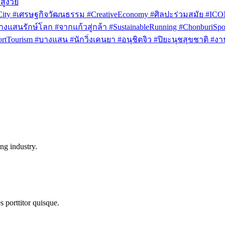
สูงวัย
rCity #เศรษฐกิจวัฒนธรรม #CreativeEconomy #ศิลปะร่วมสมัย #IC
งแสนรักษ์โลก #จากแก้วสู่กล้า #SustainableRunning #ChonburiSpor
Tourism #บางแสน #นักวิ่งเคนยา #อนุชิตจิว #ปิยะนุชสุขชาติ #งาน
ng industry.
s porttitor quisque.