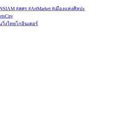
ONSIAM #สศร #ArtMarket #เมืองแห่งศิลปะ
tsCity
วิ่งไทยโกอินเตอร์