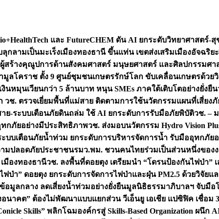
+HealthTech และ FutureCHEM ดัน AI ยกระดับวิทยาศาสตร์-สุข
บลุกลามเป็นมะเร็ง
เมืองทองธานี ขึ้นแท่น เขตส่งเสริมเมืองอัจฉริยะ
่องผู้สร้างคุณูปการด้านสังคมศาสตร์ มนุษยศาสตร์ และศิลปกรรมศ
ำมูลโคราช ตั้ง 9 ศูนย์ชุมชนเกษตรรักษ์โลก ขับเคลื่อนเกษตรด้วย
หมุนเวียนกว่า 5 ล้านบาท หนุน SMEs ภาคใต้เติบโตอย่างยั่งยืน
ำ วช. ตรวจเยี่ยมพื้นที่แม่สาย ติดตามการใช้นวัตกรรมแผนที่เสี่ยง
สาย-ระบบเตือนภัยดินถล่ม ใช้ AI ยกระดับการรับมือภัยพิบัติ
วช. – ม
อุทกภัยอย่างมีประสิทธิภาพ
วช. ส่งมอบนวัตกรรม Hydro Vision Plus
ระบบเตือนภัยน้ำท่วม ยกระดับการบริหารจัดการน้ำ รับมืออุทกภัยอ
มความปลอดภัยประชาชน
รมว.พม. ชวนคนไทยร่วมเป็นส่วนหนึ่งของง
 เมืองทองธานี
วช. ลงพื้นที่ดอยตุง เตรียมนำ “โดรนป้องกันไฟป่
นไฟป่า” ดอยตุง ยกระดับการจัดการไฟป่าและฝุ่น PM2.5 ด้วยวิจัย
อมูลกลาง ลดเสี่ยงน้ำท่วมอย่างยั่งยืน
มูลนิธิธรรมาภิบาลฯ จับม
งอนาคต” ต้องไม่พัฒนาแบบแยกส่วน วีเอ็นยู เอเชีย แปซิฟิค เชื่
“Conicle Skills” พลิกโฉมองค์กรสู่ Skills-Based Organization 