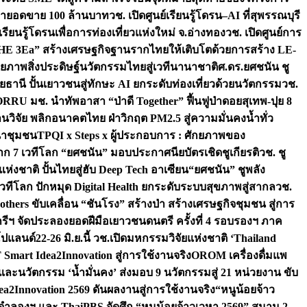
เป้ายอดขาย 100 ล้านบาท
วช. เปิดศูนย์เรียนรู้โดรน–AI ที่สุพรรณบุรี
ียนรู้โดรนเพื่อการท่องเที่ยวแห่งใหม่ จ.อ่างทอง
วช. เปิดศูนย์การ
THE 3Ea” สร้างเศรษฐกิจฐานรากไทยให้เติบโตด้วยการสร้าง LE-
ักยภาพสิ่งประดิษฐ์นวัตกรรมไทยสู่เวทีนานาชาติ
ศ.ดร.ยศชนัน ชู
อุทัยธานี ปั้นเยาวชนสู่ทักษะ AI ยกระดับท่องเที่ยวด้วยนวัตกรรม
วช.
FORRU มช. นำทัพอาสา “ป่าดี Together” ฟื้นฟูป่าดอยสุเทพ-ปุย 8
วิจัย พลิกอนาคตไทย ฝ่าวิกฤต PM2.5 สู่ความมั่นคงน้ำทั่ว
ฒนาชุมชน
TPQI x Steps x ผู้ประกอบการ : ศักยภาพของ
จาก 7 เวทีโลก “ยศชนัน” มอบประกาศนียบัตรเชิดชูเกียรติ
วช. ชู
่งชาติ ปั้นไทยสู่ฮับ Deep Tech อาเซียน
“ยศชนัน” ชูพลัง
วทีโลก ปักหมุด Digital Health ยกระดับระบบสุขภาพสู่สากล
วช.
others ขับเคลื่อน “ชันโรง” สร้างป่า สร้างเศรษฐกิจชุมชน สู่การ
ุกรีฯ จัดประลองยอดฝีมือเยาวชนดนตรี ครั้งที่ 4 รอบรองฯ ภาค
กโปแลนด์
22-26 มิ.ย.นี้ วช.เปิดมหกรรมวิจัยแห่งชาติ ‘Thailand
 Smart Idea2Innovation สู่การใช้งานจริง
OROM เครื่องดื่มแพ
และนวัตกรรม ‘น้ำมั่นคง’ ส่งมอบ 9 นวัตกรรมสู่ 21 หน่วยงาน ขับ
a2Innovation 2569 ดันผลงานสู่การใช้งานจริง
“หนูน้อยจ้าว
จำลองฯ และ ThaiPBS จัดศึก “หนูน้อยจ้าวเวหา 2569” สนาม 2