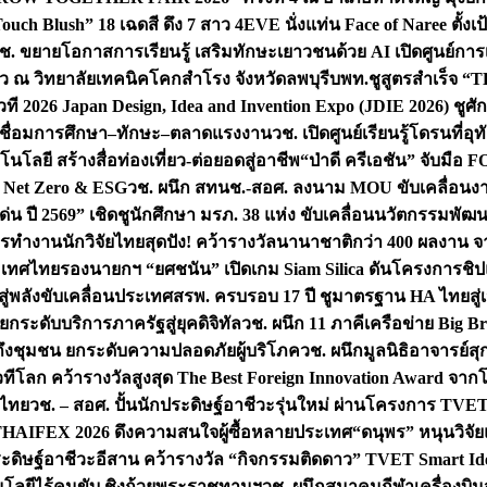
uch Blush” 18 เฉดสี ดึง 7 สาว 4EVE นั่งแท่น Face of Naree ตั้ง
ช. ขยายโอกาสการเรียนรู้ เสริมทักษะเยาวชนด้วย AI เปิดศูนย์การเร
่ยว ณ วิทยาลัยเทคนิคโคกสำโรง จังหวัดลพบุรี
บพท.ชูสูตรสำเร็จ “
ที 2026 Japan Design, Idea and Invention Expo (JDIE 2026) ชูศ
m เชื่อมการศึกษา–ทักษะ–ตลาดแรงงาน
วช. เปิดศูนย์เรียนรู้โดรนที่
โลยี สร้างสื่อท่องเที่ยว-ต่อยอดสู่อาชีพ
“ป่าดี ครีเอชัน” จับมือ 
ค Net Zero & ESG
วช. ผนึก สทนช.-สอศ. ลงนาม MOU ขับเคลื่อนงาน
่น ปี 2569” เชิดชูนักศึกษา มรภ. 38 แห่ง ขับเคลื่อนนวัตกรรมพั
การทำงาน
นักวิจัยไทยสุดปัง! คว้ารางวัลนานาชาติกว่า 400 ผลงาน 
ระเทศไทย
รองนายกฯ “ยศชนัน” เปิดเกม Siam Silica ดันโครงการชิปแห
สู่พลังขับเคลื่อนประเทศ
สรพ. ครบรอบ 17 ปี ชูมาตรฐาน HA ไทยสู่เ
กระดับบริการภาครัฐสู่ยุคดิจิทัล
วช. ผนึก 11 ภาคีเครือข่าย Big Br
ถึงชุมชน ยกระดับความปลอดภัยผู้บริโภค
วช. ผนึกมูลนิธิอาจารย์ส
วทีโลก คว้ารางวัลสูงสุด The Best Foreign Innovation Award จา
ตไทย
วช. – สอศ. ปั้นนักประดิษฐ์อาชีวะรุ่นใหม่ ผ่านโครงการ TVET
THAIFEX 2026 ดึงความสนใจผู้ซื้อหลายประเทศ
“ดนุพร” หนุนวิจัย
ระดิษฐ์อาชีวะอีสาน คว้ารางวัล “กิจกรรมติดดาว” TVET Smart Ide
คโนโลยีไร้คนขับ ชิงถ้วยพระราชทานฯ
วช. ผนึกสมาคมกีฬาเครื่องบิน