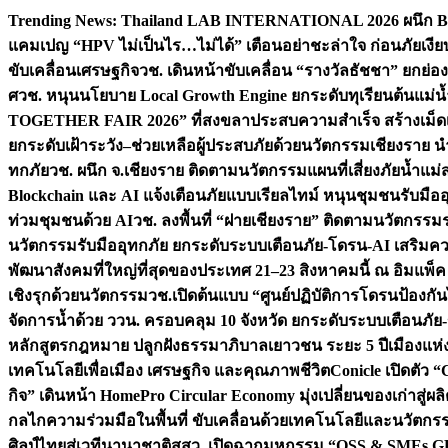
Skip
Trending News:
Thailand LAB INTERNATIONAL 2026 ผนึก Bio
to
แคมเปญ “HPV ไม่เป็นไร…ไม่ได้” เตือนอย่าชะล่าใจ ก่อนภัยเงีย
content
ขับเคลื่อนเศรษฐกิจ
วช. เดินหน้าขับเคลื่อน “รางวัลธัชชา” ยกย
ศ
วช. หนุนนโยบาย Local Growth Engine ยกระดับทุเรียนต้นแม่น้
TOGETHER FAIR 2026” ที่สงขลาประสบความสำเร็จ สร้างเม็ดเงิน
ยกระดับเฝ้าระวัง–ช่วยเหลือผู้ประสบภัยด้วยนวัตกรรม
เชียงราย น
ทกภัย
วช. ผนึก จ.เชียงราย ติดตามนวัตกรรมแผนที่เสี่ยงภัยน้ำแม่
Blockchain และ AI แจ้งเตือนภัยแบบเรียลไทม์ หนุนชุมชนรับมือ
ท่วมชุมชนด้วย AI
วช. ลงพื้นที่ “ฝายเชียงราย” ติดตามนวัตกรรม
นวัตกรรมรับมืออุทกภัย ยกระดับระบบเตือนภัย-โดรน-AI เสริ
พัฒนาสังคมที่ใหญ่ที่สุดของประเทศ 21–23 สิงหาคมนี้ ณ อิมแพ็ค
เชิงรุกด้วยนวัตกรรม
วช.เปิดต้นแบบ “ศูนย์ปฏิบัติการโดรนป้องกั
จัดการน้ำด้วย ววน. ครอบคลุม 10 จังหวัด ยกระดับระบบเตือนภัย-ข้
หลักสูตรกฎหมาย ปลูกฝังธรรมาภิบาลเยาวชน ระยะ 5 ปี
เมืองแห่
เทคโนโลยีเพื่อเมือง เศรษฐกิจ และคุณภาพชีวิต
Conicle เปิดตัว 
กิจ” เดินหน้า HomePro Circular Economy มุ่งเปลี่ยนของเก่าสู่ผล
กลไกความร่วมมือในพื้นที่ ขับเคลื่อนด้วยเทคโนโลยีและนวัตก
ศิลป์ไทยสู่เวทีนานาชาติ
สสว. เปิดฉากมหกรรม “OSS & SMEs GRO