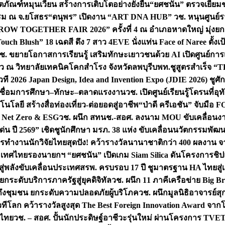
ิตภัณฑ์หมุนเวียน สร้างการเติบโตอย่างยั่งยืน
“ยศชนัน” ตรวจเยี่ย
รรม ณ จ.ยโสธร
“ดนุพร” เปิดงาน “ART DNA HUB” วช. หนุนศูนย์รว
W TOGETHER FAIR 2026” ครั้งที่ 4 ณ อำเภอหาดใหญ่ มุ่งยกระ
uch Blush” 18 เฉดสี ดึง 7 สาว 4EVE นั่งแท่น Face of Naree ตั้ง
ช. ขยายโอกาสการเรียนรู้ เสริมทักษะเยาวชนด้วย AI เปิดศูนย์การเร
่ยว ณ วิทยาลัยเทคนิคโคกสำโรง จังหวัดลพบุรี
บพท.ชูสูตรสำเร็จ “
ที 2026 Japan Design, Idea and Invention Expo (JDIE 2026) ชูศ
m เชื่อมการศึกษา–ทักษะ–ตลาดแรงงาน
วช. เปิดศูนย์เรียนรู้โดรนที่
โลยี สร้างสื่อท่องเที่ยว-ต่อยอดสู่อาชีพ
“ป่าดี ครีเอชัน” จับมือ 
ค Net Zero & ESG
วช. ผนึก สทนช.-สอศ. ลงนาม MOU ขับเคลื่อนงาน
่น ปี 2569” เชิดชูนักศึกษา มรภ. 38 แห่ง ขับเคลื่อนนวัตกรรมพั
การทำงาน
นักวิจัยไทยสุดปัง! คว้ารางวัลนานาชาติกว่า 400 ผลงาน 
ระเทศไทย
รองนายกฯ “ยศชนัน” เปิดเกม Siam Silica ดันโครงการชิปแห
สู่พลังขับเคลื่อนประเทศ
สรพ. ครบรอบ 17 ปี ชูมาตรฐาน HA ไทยสู่เ
กระดับบริการภาครัฐสู่ยุคดิจิทัล
วช. ผนึก 11 ภาคีเครือข่าย Big Br
ถึงชุมชน ยกระดับความปลอดภัยผู้บริโภค
วช. ผนึกมูลนิธิอาจารย์ส
วทีโลก คว้ารางวัลสูงสุด The Best Foreign Innovation Award จา
ตไทย
วช. – สอศ. ปั้นนักประดิษฐ์อาชีวะรุ่นใหม่ ผ่านโครงการ TVET