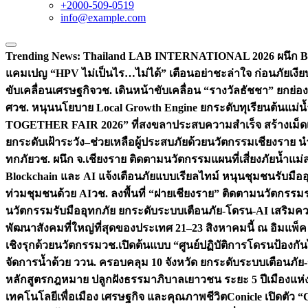
+2000-509-0519
info@example.com
Trending News:
Thailand LAB INTERNATIONAL 2026 ผนึก Bio
แคมเปญ “HPV ไม่เป็นไร…ไม่ได้” เตือนอย่าชะล่าใจ ก่อนภัยเงีย
ขับเคลื่อนเศรษฐกิจ
วช. เดินหน้าขับเคลื่อน “รางวัลธัชชา” ยกย
ศ
วช. หนุนนโยบาย Local Growth Engine ยกระดับทุเรียนต้นแม่น้
TOGETHER FAIR 2026” ที่สงขลาประสบความสำเร็จ สร้างเม็ดเงิน
ยกระดับเฝ้าระวัง–ช่วยเหลือผู้ประสบภัยด้วยนวัตกรรม
เชียงราย น
ทกภัย
วช. ผนึก จ.เชียงราย ติดตามนวัตกรรมแผนที่เสี่ยงภัยน้ำแม่
Blockchain และ AI แจ้งเตือนภัยแบบเรียลไทม์ หนุนชุมชนรับมือ
ท่วมชุมชนด้วย AI
วช. ลงพื้นที่ “ฝายเชียงราย” ติดตามนวัตกรรม
นวัตกรรมรับมืออุทกภัย ยกระดับระบบเตือนภัย-โดรน-AI เสริ
พัฒนาสังคมที่ใหญ่ที่สุดของประเทศ 21–23 สิงหาคมนี้ ณ อิมแพ็ค
เชิงรุกด้วยนวัตกรรม
วช.เปิดต้นแบบ “ศูนย์ปฏิบัติการโดรนป้องกั
จัดการน้ำด้วย ววน. ครอบคลุม 10 จังหวัด ยกระดับระบบเตือนภัย-ข้
หลักสูตรกฎหมาย ปลูกฝังธรรมาภิบาลเยาวชน ระยะ 5 ปี
เมืองแห่
เทคโนโลยีเพื่อเมือง เศรษฐกิจ และคุณภาพชีวิต
Conicle เปิดตัว 