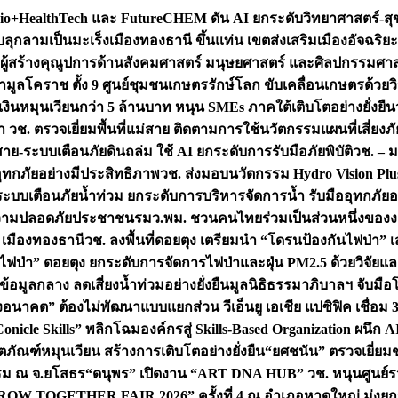
+HealthTech และ FutureCHEM ดัน AI ยกระดับวิทยาศาสตร์-สุข
บลุกลามเป็นมะเร็ง
เมืองทองธานี ขึ้นแท่น เขตส่งเสริมเมืองอัจฉริยะ
่องผู้สร้างคุณูปการด้านสังคมศาสตร์ มนุษยศาสตร์ และศิลปกรรมศ
ำมูลโคราช ตั้ง 9 ศูนย์ชุมชนเกษตรรักษ์โลก ขับเคลื่อนเกษตรด้วย
หมุนเวียนกว่า 5 ล้านบาท หนุน SMEs ภาคใต้เติบโตอย่างยั่งยืน
ำ วช. ตรวจเยี่ยมพื้นที่แม่สาย ติดตามการใช้นวัตกรรมแผนที่เสี่ยง
สาย-ระบบเตือนภัยดินถล่ม ใช้ AI ยกระดับการรับมือภัยพิบัติ
วช. – ม
อุทกภัยอย่างมีประสิทธิภาพ
วช. ส่งมอบนวัตกรรม Hydro Vision Plus
ระบบเตือนภัยน้ำท่วม ยกระดับการบริหารจัดการน้ำ รับมืออุทกภัยอ
มความปลอดภัยประชาชน
รมว.พม. ชวนคนไทยร่วมเป็นส่วนหนึ่งของง
 เมืองทองธานี
วช. ลงพื้นที่ดอยตุง เตรียมนำ “โดรนป้องกันไฟป่
นไฟป่า” ดอยตุง ยกระดับการจัดการไฟป่าและฝุ่น PM2.5 ด้วยวิจัย
อมูลกลาง ลดเสี่ยงน้ำท่วมอย่างยั่งยืน
มูลนิธิธรรมาภิบาลฯ จับม
งอนาคต” ต้องไม่พัฒนาแบบแยกส่วน วีเอ็นยู เอเชีย แปซิฟิค เชื่
“Conicle Skills” พลิกโฉมองค์กรสู่ Skills-Based Organization 
ิตภัณฑ์หมุนเวียน สร้างการเติบโตอย่างยั่งยืน
“ยศชนัน” ตรวจเยี่ย
รรม ณ จ.ยโสธร
“ดนุพร” เปิดงาน “ART DNA HUB” วช. หนุนศูนย์รว
W TOGETHER FAIR 2026” ครั้งที่ 4 ณ อำเภอหาดใหญ่ มุ่งยกระ