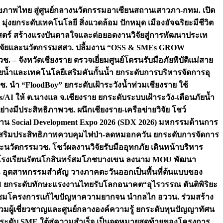
ภาพไทย สู่ศูนย์กลางนวัตกรรมอาเซียน
สถานเสาวภา-กทม. เปิด
 มุ่งยกระดับเทคโนโลยี สิ่งแวดล้อม ปักหมุด เมืองอัจฉริยะมีชีวิต
าสตร์ สร้างแรงบันดาลใจและต่อยอดงานวิจัยสู่การพัฒนาประเท
วิจัยและนวัตกรรม
สสว. ปลื้มงาน “OSS & SMEs GROW
วช. – จังหวัดเชียงราย ตรวจเยี่ยมศูนย์โดรนรับมือภัยพิบัติแม่สาย
ภัยน้ำและเทคโนโลยีเสริมคันกั้นน้ำ ยกระดับการบริหารจัดการอุ
ช. นำ “FloodBoy” ยกระดับเฝ้าระวังน้ำท่วมเชียงราย ใช้
/AI ให้ ต.นางแล จ.เชียงราย ยกระดับระบบเฝ้าระวัง-เตือนภัยน้ำ
ย่างมีประสิทธิภาพ
วช. ผนึกเชียงราย-เครือข่ายวิจัย โชว์
าน Social Development Expo 2026 (SDX 2026) มหกรรมด้านการ
า” เสริมประสิทธิภาพควบคุมไฟป่า-ลดหมอกควัน ยกระดับการจัดการ
และนวัตกรรม
วช. โชว์ผลงานวิจัยรับมืออุทกภัย เดินหน้าบริหาร
ือโรงเรียนรัตนโกสินทร์สมโภชบางเขน ลงนาม MOU พัฒนา
อม 3 อุตสาหกรรมสำคัญ วางภาคตะวันออกเป็นพื้นที่ต้นแบบของ
ผนึก AI ยกระดับทักษะแรงงานไทยรับโลกอนาคต
“อุไรวรรณ ตันติพิริยะ
มชมโครงการแก้ไขปัญหาความยากจน นำกลไก อววน. ร่วมสร้าง
มผู้เชี่ยวชาญและศูนย์กลางองค์ความรู้ ยกระดับทุนปัญญาทัศน
ดับ SME ใต้สู่ความสำเร็จ เป็นจุดหมายสุดท้ายของโครงการ