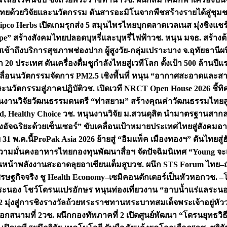
ทยด้วยวิจัยและนวัตกรรม ดันสารอะมิโนจากพืชสร้างรายได้สู่ชุม
ipco Herbs เปิดเกมรุกส่ง 5 สมุนไพรไทยบุกตลาดเวลเนส มุ่งชิงแช
ape” สร้างสังคมไทยปลอดบุหรี่และบุหรี่ไฟฟ้า
วช. หนุน มจธ. สร้างต้
ข้าถึงบริการสุขภาพช่องปาก ผู้สูงวัย-กลุ่มเปราะบาง จ.อุทัยธานี
ผน
20 ประเทศ ดันเครื่องดื่มชูกำลังไทยสู่เวทีโลก ตั้งเป้า 500 ล้านปีแ
คลื่อนนวัตกรรมจัดการ PM2.5 เชิงพื้นที่ หนุน “อากาศสะอาดและสา
นวัตกรรมสู่ภาคปฏิบัติ
วช. เปิดเวที NRCT Open House 2026 ชี้ทิ
นงานวิจัยวัฒนธรรมดนตรี “ท่าสยาม” สร้างคุณค่าวัฒนธรรมไทยส
 Healthy Choice
วช. หนุนงานวิจัย ม.สวนดุสิต นำมาตรฐานสาก
งอัจฉริยะด้วยเซ็นเซอร์” ขับเคลื่อนเป้าหมายประเทศไทยสู่สังคมอ
 31 พ.ค.นี้
ProPak Asia 2026 ย้ายสู่ “อิมแพ็ค เมืองทองฯ” ดันไทยสู
ู่ความมั่นคงอาหารไทย
กองทุนพัฒนาสื่อฯ จัดปัจฉิมนิเทศ “Young จะ
หน้าพลังงานสะอาดลุยอาเซียนเต็มสูบ
วช. ผนึก STS Forum ไทย–ญี่
่เศรษฐกิจจริง ชู Health Economy–เซมิคอนดักเตอร์เป็นหัวหอก
วช. –
อระนอง โชว์โดรนแปรอักษร หนุนท่องเที่ยวงาน “อาบน้ำแร่แลระนอ
มุ่งสู่การชิงรางวัลถ้วยพระราชทานพระบาทสมเด็จพระเจ้าอยู่หัว
อกสนามที่ 2
วช. ผนึกกองทัพภาคที่ 2 เปิดศูนย์พัฒนา “โดรนยุทธว