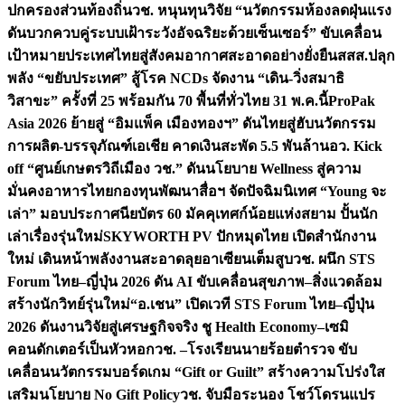
ปกครองส่วนท้องถิ่น
วช. หนุนทุนวิจัย “นวัตกรรมห้องลดฝุ่นแรง
ดันบวกควบคู่ระบบเฝ้าระวังอัจฉริยะด้วยเซ็นเซอร์” ขับเคลื่อน
เป้าหมายประเทศไทยสู่สังคมอากาศสะอาดอย่างยั่งยืน
สสส.ปลุก
พลัง “ขยับประเทศ” สู้โรค NCDs จัดงาน “เดิน-วิ่งสมาธิ
วิสาขะ” ครั้งที่ 25 พร้อมกัน 70 พื้นที่ทั่วไทย 31 พ.ค.นี้
ProPak
Asia 2026 ย้ายสู่ “อิมแพ็ค เมืองทองฯ” ดันไทยสู่ฮับนวัตกรรม
การผลิต-บรรจุภัณฑ์เอเชีย คาดเงินสะพัด 5.5 พันล้าน
อว. Kick
off “ศูนย์เกษตรวิถีเมือง วช.” ดันนโยบาย Wellness สู่ความ
มั่นคงอาหารไทย
กองทุนพัฒนาสื่อฯ จัดปัจฉิมนิเทศ “Young จะ
เล่า” มอบประกาศนียบัตร 60 มัคคุเทศก์น้อยแห่งสยาม ปั้นนัก
เล่าเรื่องรุ่นใหม่
SKYWORTH PV ปักหมุดไทย เปิดสำนักงาน
ใหม่ เดินหน้าพลังงานสะอาดลุยอาเซียนเต็มสูบ
วช. ผนึก STS
Forum ไทย–ญี่ปุ่น 2026 ดัน AI ขับเคลื่อนสุขภาพ–สิ่งแวดล้อม
สร้างนักวิทย์รุ่นใหม่
“อ.เชน” เปิดเวที STS Forum ไทย–ญี่ปุ่น
2026 ดันงานวิจัยสู่เศรษฐกิจจริง ชู Health Economy–เซมิ
คอนดักเตอร์เป็นหัวหอก
วช. –โรงเรียนนายร้อยตำรวจ ขับ
เคลื่อนนวัตกรรมบอร์ดเกม “Gift or Guilt” สร้างความโปร่งใส
เสริมนโยบาย No Gift Policy
วช. จับมือระนอง โชว์โดรนแปร