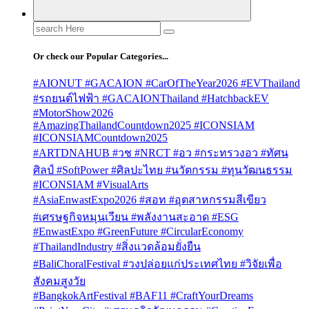
Search
for:
Or check our Popular Categories...
#AIONUT #GACAION #CarOfTheYear2026 #EVThailand
#รถยนต์ไฟฟ้า #GACAIONThailand #HatchbackEV
#MotorShow2026
#AmazingThailandCountdown2025 #ICONSIAM
#ICONSIAMCountdown2025
#ARTDNAHUB #วช #NRCT #อว #กระทรวงอว #ทัศน
ศิลป์ #SoftPower #ศิลปะไทย #นวัตกรรม #ทุนวัฒนธรรม
#ICONSIAM #VisualArts
#AsiaEnwastExpo2026 #สอท #อุตสาหกรรมสีเขียว
#เศรษฐกิจหมุนเวียน #พลังงานสะอาด #ESG
#EnwastExpo #GreenFuture #CircularEconomy
#ThailandIndustry #สิ่งแวดล้อมยั่งยืน
#BaliChoralFestival #วงปล่อยแก่ประเทศไทย #วิจัยเพื่อ
สังคมสูงวัย
#BangkokArtFestival #BAF11 #CraftYourDreams