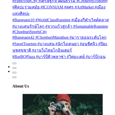
#PaintYourCity #เศรษฐกิจวัฒนธรรม #CreativeEconomy
#ศิลปะร่วมสมัย #ICONSIAM #สศร #ArtMarket #เมือง
แห่งศิลปะ
#Bangsaen10 #WorldClassRunning #เมืองกีฬาเวิลด์คลาส
#บางแสนรักษ์โลก #จากแก้วสู่กล้า #SustainableRunning
#ChonburiSportsCity
#Bangsaen42 #ChonburiMarathon #มาราธอนระดับโลก
#SportTourism #บางแสน #นักวิ่งเคนยา #อนุชิตจิว #ปิยะ
นุชสุขชาติ #งานวิ่งไทยโกอินเตอร์
#BarBQPlaza #บาร์บีคิวพลาซ่า #วิตอะเดย์ #บาร์บีกอน
About Us