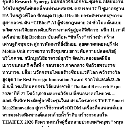
ชูพลัง Research Synergy ผนึกนักวิจัย-เอกชน-ชุมชน เปลี่ยนงาน
วิจัยไทยสู่พลังขับเคลื่อนประเทศ
สรพ. ครบรอบ 17 ปี ชูมาตรฐาน
HA ไทยสู่เวทีโลก ปักหมุด Digital Health ยกระดับระบบสุขภาพ
สู่สากล
วช. ดัน “CIBbot” AI ผู้ช่วยกฎหมาย 24 ชั่วโมง ต้นแบบ
นวัตกรรมวิจัยยกระดับบริการภาครัฐสู่ยุคดิจิทัล
วช. ผนึก 11 ภาคี
เครือข่าย Big Brothers ขับเคลื่อน “ชันโรง” สร้างป่า สร้าง
เศรษฐกิจชุมชน สู่การพัฒนาที่ยั่งยืน
อย. ลุยตลาดสดธนบุรี ส่ง
Mobile Unit ตรวจอาหารถึงชุมชน ยกระดับความปลอดภัยผู้
บริโภค
วช. ผนึกมูลนิธิอาจารย์สุกรีฯ จัดประลองยอดฝีมือ
เยาวชนดนตรี ครั้งที่ 4 รอบรองฯ ภาคกลาง ชิงถ้วยพระราช
ทานฯ
วช. ปลื้ม! นวัตกรรมไทยสร้างชื่อบนเวทีโลก คว้ารางวัล
สูงสุด The Best Foreign Innovation Award จากโปแลนด์
22-26
มิ.ย.นี้ วช.เปิดมหกรรมวิจัยแห่งชาติ ‘Thailand Research Expo
2026’ ปีที่ 21 โชว์ 1,000 ผลงานวิจัย เปลี่ยนอนาคตไทย
วช. –
สอศ. ปั้นนักประดิษฐ์อาชีวะรุ่นใหม่ ผ่านโครงการ TVET Smart
Idea2Innovation สู่การใช้งานจริง
OROM เครื่องดื่มแพลนต์เบส
จากมะม่วงหิมพานต์และกล้วยน้ำว้าดิบ สร้างกระแสใน
THAIFEX 2026 ดึงความสนใจผู้ซื้อหลายประเทศ
“ดนุพร” หนุน