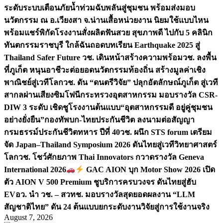
ระดับระบบเตือนภัยน้ำท่วมฉับพลันสู่ชุมชน พร้อมส่งมอบ
นวัตกรรม ณ อ.เวียงสา จ.น่าน
เสื้อหน่วยงาน นิยมใช้แบบไหน
พร้อมแชร์พิกัดโรงงานสั่งผลิต
ฟันสวย สุขภาพดี ไปกับ 5 คลินิก
ทันตกรรมราชบุรี ใกล้ฉัน
ถอดบทเรียน Earthquake 2025 สู่
Thailand Safer Future วช. เดินหน้าสร้างความพร้อม
วช. ลงพื้น
ที่ภูเก็ต หนุนอาชีวะต่อยอดนวัตกรรมท้องถิ่น สร้างมูลค่าเชิง
พาณิชย์สู่เวทีโลก
วช. ดัน “ดนตรีวิจัย” ปลุกอัตลักษณ์ภูเก็ต สู่เวที
สากลผ่านเสียงซิมโฟนี
กระทรวงอุตสาหกรรม มอบรางวัล CSR-
DIW 3 ระดับ เชิดชูโรงงานต้นแบบ“อุตสาหกรรมดี อยู่คู่ชุมชน
อย่างยั่งยืน”
กองทัพบก-ไทยประกันชีวิต ลงนามต่อสัญญา
กรมธรรม์ประกันชีวิตทหาร ปีที่ 40
วช. ผนึก STS forum เตรียม
จัด Japan–Thailand Symposium 2026 ดันไทยสู่เวทีวิทยาศาสตร์
โลก
วช. โชว์ศักยภาพ Thai Innovators กวาดรางวัล Geneva
International 2026
GAC AION บุก Motor Show 2026 เปิด
ตัว AION V 500 Premium ชูบริการครบวงจร ดันไทยสู่ฮับ
EV
อว. นำ วช. – สวทช. มอบรางวัลสุดยอดผลงาน “LLM
สัญชาติไทย” ดัน 24 ต้นแบบยกระดับงานวิจัยสู่การใช้งานจริง
August 7, 2026