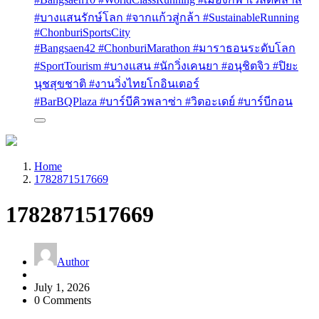
#บางแสนรักษ์โลก #จากแก้วสู่กล้า #SustainableRunning
#ChonburiSportsCity
#Bangsaen42 #ChonburiMarathon #มาราธอนระดับโลก
#SportTourism #บางแสน #นักวิ่งเคนยา #อนุชิตจิว #ปิยะ
นุชสุขชาติ #งานวิ่งไทยโกอินเตอร์
#BarBQPlaza #บาร์บีคิวพลาซ่า #วิตอะเดย์ #บาร์บีกอน
Home
1782871517669
1782871517669
Author
July 1, 2026
0 Comments