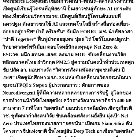
Workforce Ecosystem เชื่อมการศึกษา–ทักษะ–ตลาดแรงงาน
วช.
เปิดศูนย์เรียนรู้โดรนที่อุทัยธานี ปั้นเยาวชนสู่ทักษะ AI ยกระดับ
ท่องเที่ยวด้วยนวัตกรรม
วช. เปิดศูนย์เรียนรู้โดรนต้นแบบที่
นครปฐม ดันเยาวชนใช้ AI และเทคโนโลยี สร้างสื่อท่องเที่ยว-
ต่อยอดสู่อาชีพ
“ป่าดี ครีเอชัน” จับมือ FORRU มช. นำทัพอาสา
“ป่าดี Together” ฟื้นฟูป่าดอยสุเทพ-ปุย 8 ไร่ โชว์โมเดลปลูกป่า
วิทยาศาสตร์พรีเมียม ตอบโจทย์นักลงทุนยุค Net Zero &
ESG
วช. ผนึก สทนช.-สอศ. ลงนาม MOU ขับเคลื่อนงานวิจัย
พลิกอนาคตไทย ฝ่าวิกฤต PM2.5 สู่ความมั่นคงน้ำทั่วประเทศ
ศุภ
ชัย ปลัด อว. มอบรางวัล “วิศวกรสังคมพัฒนาชุมชนดีเด่น ปี
2569” เชิดชูนักศึกษา มรภ. 38 แห่ง ขับเคลื่อนนวัตกรรมพัฒนา
ชุมชน
TPQI x Steps x ผู้ประกอบการ : ศักยภาพของ
Neurodivergent ผู้ที่มีความหลากหลายทางการรับรู้ สู่โลกของ
การทำงาน
นักวิจัยไทยสุดปัง! คว้ารางวัลนานาชาติกว่า 400 ผล
งาน จาก 7 เวทีโลก “ยศชนัน” มอบประกาศนียบัตรเชิดชูเกียรติ
วช. ชูพัฒนากำลังคนวิจัย ขับเคลื่อนพลังงานยั่งยืน มุ่งเป้า Net
Zero ประเทศไทย
รองนายกฯ “ยศชนัน” เปิดเกม Siam Silica ดัน
โครงการชิปแห่งชาติ ปั้นไทยสู่ฮับ Deep Tech อาเซียน
“ยศชนัน”