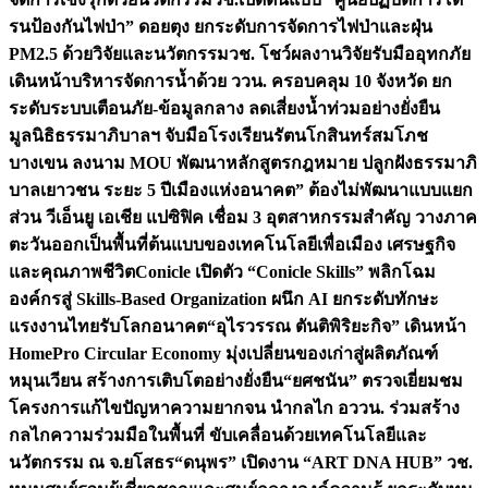
รนป้องกันไฟป่า” ดอยตุง ยกระดับการจัดการไฟป่าและฝุ่น
PM2.5 ด้วยวิจัยและนวัตกรรม
วช. โชว์ผลงานวิจัยรับมืออุทกภัย
เดินหน้าบริหารจัดการน้ำด้วย ววน. ครอบคลุม 10 จังหวัด ยก
ระดับระบบเตือนภัย-ข้อมูลกลาง ลดเสี่ยงน้ำท่วมอย่างยั่งยืน
มูลนิธิธรรมาภิบาลฯ จับมือโรงเรียนรัตนโกสินทร์สมโภช
บางเขน ลงนาม MOU พัฒนาหลักสูตรกฎหมาย ปลูกฝังธรรมาภิ
บาลเยาวชน ระยะ 5 ปี
เมืองแห่งอนาคต” ต้องไม่พัฒนาแบบแยก
ส่วน วีเอ็นยู เอเชีย แปซิฟิค เชื่อม 3 อุตสาหกรรมสำคัญ วางภาค
ตะวันออกเป็นพื้นที่ต้นแบบของเทคโนโลยีเพื่อเมือง เศรษฐกิจ
และคุณภาพชีวิต
Conicle เปิดตัว “Conicle Skills” พลิกโฉม
องค์กรสู่ Skills-Based Organization ผนึก AI ยกระดับทักษะ
แรงงานไทยรับโลกอนาคต
“อุไรวรรณ ตันติพิริยะกิจ” เดินหน้า
HomePro Circular Economy มุ่งเปลี่ยนของเก่าสู่ผลิตภัณฑ์
หมุนเวียน สร้างการเติบโตอย่างยั่งยืน
“ยศชนัน” ตรวจเยี่ยมชม
โครงการแก้ไขปัญหาความยากจน นำกลไก อววน. ร่วมสร้าง
กลไกความร่วมมือในพื้นที่ ขับเคลื่อนด้วยเทคโนโลยีและ
นวัตกรรม ณ จ.ยโสธร
“ดนุพร” เปิดงาน “ART DNA HUB” วช.