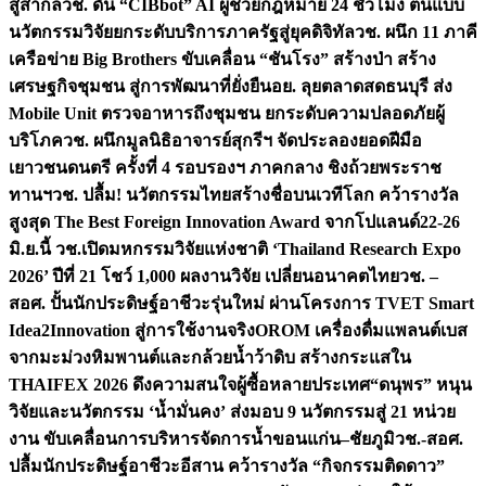
สู่สากล
วช. ดัน “CIBbot” AI ผู้ช่วยกฎหมาย 24 ชั่วโมง ต้นแบบ
นวัตกรรมวิจัยยกระดับบริการภาครัฐสู่ยุคดิจิทัล
วช. ผนึก 11 ภาคี
เครือข่าย Big Brothers ขับเคลื่อน “ชันโรง” สร้างป่า สร้าง
เศรษฐกิจชุมชน สู่การพัฒนาที่ยั่งยืน
อย. ลุยตลาดสดธนบุรี ส่ง
Mobile Unit ตรวจอาหารถึงชุมชน ยกระดับความปลอดภัยผู้
บริโภค
วช. ผนึกมูลนิธิอาจารย์สุกรีฯ จัดประลองยอดฝีมือ
เยาวชนดนตรี ครั้งที่ 4 รอบรองฯ ภาคกลาง ชิงถ้วยพระราช
ทานฯ
วช. ปลื้ม! นวัตกรรมไทยสร้างชื่อบนเวทีโลก คว้ารางวัล
สูงสุด The Best Foreign Innovation Award จากโปแลนด์
22-26
มิ.ย.นี้ วช.เปิดมหกรรมวิจัยแห่งชาติ ‘Thailand Research Expo
2026’ ปีที่ 21 โชว์ 1,000 ผลงานวิจัย เปลี่ยนอนาคตไทย
วช. –
สอศ. ปั้นนักประดิษฐ์อาชีวะรุ่นใหม่ ผ่านโครงการ TVET Smart
Idea2Innovation สู่การใช้งานจริง
OROM เครื่องดื่มแพลนต์เบส
จากมะม่วงหิมพานต์และกล้วยน้ำว้าดิบ สร้างกระแสใน
THAIFEX 2026 ดึงความสนใจผู้ซื้อหลายประเทศ
“ดนุพร” หนุน
วิจัยและนวัตกรรม ‘น้ำมั่นคง’ ส่งมอบ 9 นวัตกรรมสู่ 21 หน่วย
งาน ขับเคลื่อนการบริหารจัดการน้ำขอนแก่น–ชัยภูมิ
วช.-สอศ.
ปลื้มนักประดิษฐ์อาชีวะอีสาน คว้ารางวัล “กิจกรรมติดดาว”