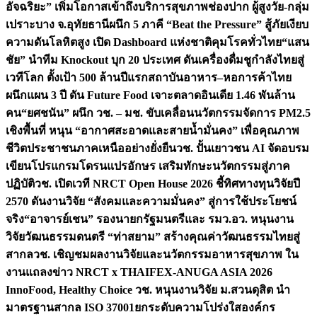
อัจฉริยะ” เพิ่มโอกาสเข้าถึงบริการสุขภาพช่องปาก ผู้สูงวัย-กลุ่ม
เปราะบาง จ.อุทัยธานี
ผนึก 5 ภาคี “Beat the Pressure” สู้ภัยเงียบ
ความดันโลหิตสูง เปิด Dashboard แห่งชาติคุมโรคทั่วไทย
“แสน
ชัย” นำทีม Knockout บุก 20 ประเทศ ดันเครื่องดื่มชูกำลังไทยสู่
เวทีโลก ตั้งเป้า 500 ล้านปีแรก
สถาบันอาหาร–หอการค้าไทย
ผนึกแผน 3 ปี ดัน Future Food เจาะตลาดอินเดีย 1.46 พันล้าน
คน
“ยศชนัน” ผนึก วช. – มช. ขับเคลื่อนนวัตกรรมจัดการ PM2.5
เชิงพื้นที่ หนุน “อากาศสะอาดและสายน้ำมั่นคง” เพื่อคุณภาพ
ชีวิตประชาชนภาคเหนืออย่างยั่งยืน
วช. ปั้นเยาวชน AI จัดอบรม
เขียนโปรแกรมโดรนแปรอักษร เสริมทักษะนวัตกรรมสู่ภาค
ปฏิบัติ
วช. เปิดเวที NRCT Open House 2026 ชี้ทิศทางทุนวิจัยปี
2570 ดันงานวิจัย “สังคมและความมั่นคง” สู่การใช้ประโยชน์
จริง
“อาจารย์เชน” รองนายกรัฐมนตรีและ รมว.อว. หนุนงาน
วิจัยวัฒนธรรมดนตรี “ท่าสยาม” สร้างคุณค่าวัฒนธรรมไทยสู่
สากล
วช. เชิญชมผลงานวิจัยและนวัตกรรมอาหารสุขภาพ ใน
งานแถลงข่าว NRCT x THAIFEX-ANUGA ASIA 2026
InnoFood, Healthy Choice
วช. หนุนงานวิจัย ม.สวนดุสิต นำ
มาตรฐานสากล ISO 37001ยกระดับความโปร่งใสองค์กร