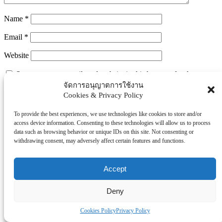
Name
*
Email
*
Website
Save my name, email, and website in this browser for the next
time I comment.
จัดการอนุญาตการใช้งาน
Cookies & Privacy Policy
To provide the best experiences, we use technologies like cookies to store and/or
Search
access device information. Consenting to these technologies will allow us to process
Search
data such as browsing behavior or unique IDs on this site. Not consenting or
withdrawing consent, may adversely affect certain features and functions.
Explore Topics
Thaiworldtoday
Accept
Uncategorized
การศึกษา
Deny
ธุรกิจ/ประกัน/การเงิน
Cookies Policy
Privacy Policy
บันเทิง/กีฬา