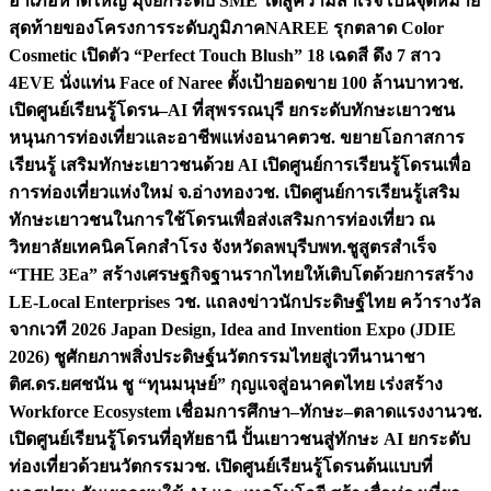
อำเภอหาดใหญ่ มุ่งยกระดับ SME ใต้สู่ความสำเร็จ เป็นจุดหมาย
สุดท้ายของโครงการระดับภูมิภาค
NAREE รุกตลาด Color
Cosmetic เปิดตัว “Perfect Touch Blush” 18 เฉดสี ดึง 7 สาว
4EVE นั่งแท่น Face of Naree ตั้งเป้ายอดขาย 100 ล้านบาท
วช.
เปิดศูนย์เรียนรู้โดรน–AI ที่สุพรรณบุรี ยกระดับทักษะเยาวชน
หนุนการท่องเที่ยวและอาชีพแห่งอนาคต
วช. ขยายโอกาสการ
เรียนรู้ เสริมทักษะเยาวชนด้วย AI เปิดศูนย์การเรียนรู้โดรนเพื่อ
การท่องเที่ยวแห่งใหม่ จ.อ่างทอง
วช. เปิดศูนย์การเรียนรู้เสริม
ทักษะเยาวชนในการใช้โดรนเพื่อส่งเสริมการท่องเที่ยว ณ
วิทยาลัยเทคนิคโคกสำโรง จังหวัดลพบุรี
บพท.ชูสูตรสำเร็จ
“THE 3Ea” สร้างเศรษฐกิจฐานรากไทยให้เติบโตด้วยการสร้าง
LE-Local Enterprises
วช. แถลงข่าวนักประดิษฐ์ไทย คว้ารางวัล
จากเวที 2026 Japan Design, Idea and Invention Expo (JDIE
2026) ชูศักยภาพสิ่งประดิษฐ์นวัตกรรมไทยสู่เวทีนานาชา
ติ
ศ.ดร.ยศชนัน ชู “ทุนมนุษย์” กุญแจสู่อนาคตไทย เร่งสร้าง
Workforce Ecosystem เชื่อมการศึกษา–ทักษะ–ตลาดแรงงาน
วช.
เปิดศูนย์เรียนรู้โดรนที่อุทัยธานี ปั้นเยาวชนสู่ทักษะ AI ยกระดับ
ท่องเที่ยวด้วยนวัตกรรม
วช. เปิดศูนย์เรียนรู้โดรนต้นแบบที่