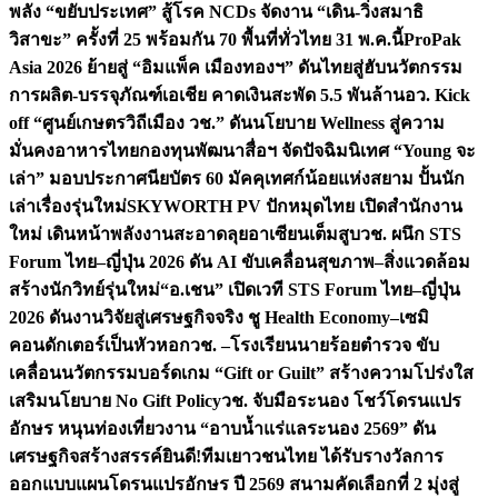
พลัง “ขยับประเทศ” สู้โรค NCDs จัดงาน “เดิน-วิ่งสมาธิ
วิสาขะ” ครั้งที่ 25 พร้อมกัน 70 พื้นที่ทั่วไทย 31 พ.ค.นี้
ProPak
Asia 2026 ย้ายสู่ “อิมแพ็ค เมืองทองฯ” ดันไทยสู่ฮับนวัตกรรม
การผลิต-บรรจุภัณฑ์เอเชีย คาดเงินสะพัด 5.5 พันล้าน
อว. Kick
off “ศูนย์เกษตรวิถีเมือง วช.” ดันนโยบาย Wellness สู่ความ
มั่นคงอาหารไทย
กองทุนพัฒนาสื่อฯ จัดปัจฉิมนิเทศ “Young จะ
เล่า” มอบประกาศนียบัตร 60 มัคคุเทศก์น้อยแห่งสยาม ปั้นนัก
เล่าเรื่องรุ่นใหม่
SKYWORTH PV ปักหมุดไทย เปิดสำนักงาน
ใหม่ เดินหน้าพลังงานสะอาดลุยอาเซียนเต็มสูบ
วช. ผนึก STS
Forum ไทย–ญี่ปุ่น 2026 ดัน AI ขับเคลื่อนสุขภาพ–สิ่งแวดล้อม
สร้างนักวิทย์รุ่นใหม่
“อ.เชน” เปิดเวที STS Forum ไทย–ญี่ปุ่น
2026 ดันงานวิจัยสู่เศรษฐกิจจริง ชู Health Economy–เซมิ
คอนดักเตอร์เป็นหัวหอก
วช. –โรงเรียนนายร้อยตำรวจ ขับ
เคลื่อนนวัตกรรมบอร์ดเกม “Gift or Guilt” สร้างความโปร่งใส
เสริมนโยบาย No Gift Policy
วช. จับมือระนอง โชว์โดรนแปร
อักษร หนุนท่องเที่ยวงาน “อาบน้ำแร่แลระนอง 2569” ดัน
เศรษฐกิจสร้างสรรค์
ยินดี!ทีมเยาวชนไทย ได้รับรางวัลการ
ออกแบบแผนโดรนแปรอักษร ปี 2569 สนามคัดเลือกที่ 2 มุ่งสู่