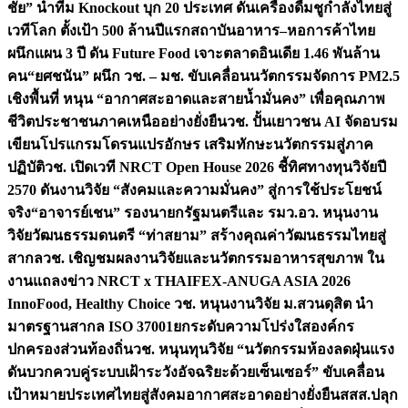
ชัย” นำทีม Knockout บุก 20 ประเทศ ดันเครื่องดื่มชูกำลังไทยสู่
เวทีโลก ตั้งเป้า 500 ล้านปีแรก
สถาบันอาหาร–หอการค้าไทย
ผนึกแผน 3 ปี ดัน Future Food เจาะตลาดอินเดีย 1.46 พันล้าน
คน
“ยศชนัน” ผนึก วช. – มช. ขับเคลื่อนนวัตกรรมจัดการ PM2.5
เชิงพื้นที่ หนุน “อากาศสะอาดและสายน้ำมั่นคง” เพื่อคุณภาพ
ชีวิตประชาชนภาคเหนืออย่างยั่งยืน
วช. ปั้นเยาวชน AI จัดอบรม
เขียนโปรแกรมโดรนแปรอักษร เสริมทักษะนวัตกรรมสู่ภาค
ปฏิบัติ
วช. เปิดเวที NRCT Open House 2026 ชี้ทิศทางทุนวิจัยปี
2570 ดันงานวิจัย “สังคมและความมั่นคง” สู่การใช้ประโยชน์
จริง
“อาจารย์เชน” รองนายกรัฐมนตรีและ รมว.อว. หนุนงาน
วิจัยวัฒนธรรมดนตรี “ท่าสยาม” สร้างคุณค่าวัฒนธรรมไทยสู่
สากล
วช. เชิญชมผลงานวิจัยและนวัตกรรมอาหารสุขภาพ ใน
งานแถลงข่าว NRCT x THAIFEX-ANUGA ASIA 2026
InnoFood, Healthy Choice
วช. หนุนงานวิจัย ม.สวนดุสิต นำ
มาตรฐานสากล ISO 37001ยกระดับความโปร่งใสองค์กร
ปกครองส่วนท้องถิ่น
วช. หนุนทุนวิจัย “นวัตกรรมห้องลดฝุ่นแรง
ดันบวกควบคู่ระบบเฝ้าระวังอัจฉริยะด้วยเซ็นเซอร์” ขับเคลื่อน
เป้าหมายประเทศไทยสู่สังคมอากาศสะอาดอย่างยั่งยืน
สสส.ปลุก