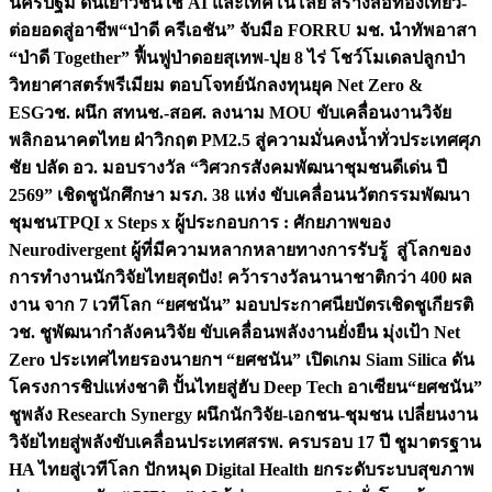
นครปฐม ดันเยาวชนใช้ AI และเทคโนโลยี สร้างสื่อท่องเที่ยว-
ต่อยอดสู่อาชีพ
“ป่าดี ครีเอชัน” จับมือ FORRU มช. นำทัพอาสา
“ป่าดี Together” ฟื้นฟูป่าดอยสุเทพ-ปุย 8 ไร่ โชว์โมเดลปลูกป่า
วิทยาศาสตร์พรีเมียม ตอบโจทย์นักลงทุนยุค Net Zero &
ESG
วช. ผนึก สทนช.-สอศ. ลงนาม MOU ขับเคลื่อนงานวิจัย
พลิกอนาคตไทย ฝ่าวิกฤต PM2.5 สู่ความมั่นคงน้ำทั่วประเทศ
ศุภ
ชัย ปลัด อว. มอบรางวัล “วิศวกรสังคมพัฒนาชุมชนดีเด่น ปี
2569” เชิดชูนักศึกษา มรภ. 38 แห่ง ขับเคลื่อนนวัตกรรมพัฒนา
ชุมชน
TPQI x Steps x ผู้ประกอบการ : ศักยภาพของ
Neurodivergent ผู้ที่มีความหลากหลายทางการรับรู้ สู่โลกของ
การทำงาน
นักวิจัยไทยสุดปัง! คว้ารางวัลนานาชาติกว่า 400 ผล
งาน จาก 7 เวทีโลก “ยศชนัน” มอบประกาศนียบัตรเชิดชูเกียรติ
วช. ชูพัฒนากำลังคนวิจัย ขับเคลื่อนพลังงานยั่งยืน มุ่งเป้า Net
Zero ประเทศไทย
รองนายกฯ “ยศชนัน” เปิดเกม Siam Silica ดัน
โครงการชิปแห่งชาติ ปั้นไทยสู่ฮับ Deep Tech อาเซียน
“ยศชนัน”
ชูพลัง Research Synergy ผนึกนักวิจัย-เอกชน-ชุมชน เปลี่ยนงาน
วิจัยไทยสู่พลังขับเคลื่อนประเทศ
สรพ. ครบรอบ 17 ปี ชูมาตรฐาน
HA ไทยสู่เวทีโลก ปักหมุด Digital Health ยกระดับระบบสุขภาพ