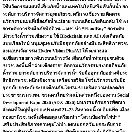
ใช้นวัตกรรมแผนที่เสี่ยงภัยน้ำและเทคโนโลยีเสริมคันกั้นน้ำ ยก
ระดับการบริหารจัดการอุทกภัย
วช. ผนึก จ.เชียงราย ติดตาม
นวัตกรรมแผนที่เสี่ยงภัยน้ำแม่สาย-ระบบเตือนภัยดินถล่ม ใช้ AI
ยกระดับการรับมือภัยพิบัติ
วช. – มช. นำ “FloodBoy” ยกระดับ
เฝ้าระวังน้ำท่วมเชียงราย ใช้ Blockchain และ AI แจ้งเตือนภัย
แบบเรียลไทม์ หนุนชุมชนรับมืออุทกภัยอย่างมีประสิทธิภาพ
วช.
ส่งมอบนวัตกรรม Hydro Vision Plus/AI ให้ ต.นางแล
จ.เชียงราย ยกระดับระบบเฝ้าระวัง-เตือนภัยน้ำท่วมชุมชนด้วย
AI
วช. ลงพื้นที่ “ฝายเชียงราย” ติดตามนวัตกรรมระบบเตือนภัย
น้ำท่วม ยกระดับการบริหารจัดการน้ำ รับมืออุทกภัยอย่างมีประ
สิทธิภาพ
วช. ผนึกเชียงราย-เครือข่ายวิจัย โชว์นวัตกรรมรับมือ
อุทกภัย ยกระดับระบบเตือนภัย-โดรน-AI เสริมความปลอดภัย
ประชาชน
รมว.พม. ชวนคนไทยร่วมเป็นส่วนหนึ่งของงาน Social
Development Expo 2026 (SDX 2026) มหกรรมด้านการพัฒนา
สังคมที่ใหญ่ที่สุดของประเทศ 21–23 สิงหาคมนี้ ณ อิมแพ็ค เมือง
ทองธานี
วช. ลงพื้นที่ดอยตุง เตรียมนำ “โดรนป้องกันไฟป่า”
เสริมประสิทธิภาพควบคุมไฟป่า-ลดหมอกควัน ยกระดับการ
จัดการเชิงรุกด้วยนวัตกรรม
วช.เปิดต้นแบบ “ศูนย์ปฏิบัติการโด