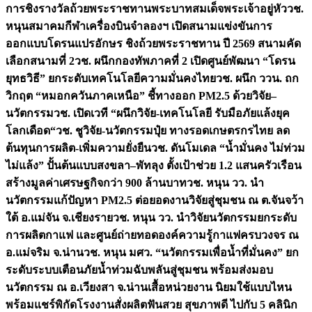
การชิงรางวัลถ้วยพระราชทานพระบาทสมเด็จพระเจ้าอยู่หัว
วช.
หนุนสมาคมกีฬาเครื่องบินจำลองฯ เปิดสนามแข่งขันการ
ออกแบบโดรนแปรอักษร ชิงถ้วยพระราชทาน ปี 2569 สนามคัด
เลือกสนามที่ 2
วช. ผนึกกองทัพภาคที่ 2 เปิดศูนย์พัฒนา “โดรน
ยุทธวิธี” ยกระดับเทคโนโลยีความมั่นคงไทย
วช. ผนึก ววน. ถก
วิกฤต “หมอกควันภาคเหนือ” ชี้ทางออก PM2.5 ด้วยวิจัย–
นวัตกรรม
วช. เปิดเวที “ผนึกวิจัย-เทคโนโลยี รับมือภัยแล้งยุค
โลกเดือด“
วช. ชูวิจัย-นวัตกรรมปุ๋ย ทางรอดเกษตรกรไทย ลด
ต้นทุนการผลิต-เพิ่มความยั่งยืน
วช. ดันโมเดล “น้ำมั่นคง ไม่ท่วม
ไม่แล้ง” ปั้นต้นแบบสงขลา–พัทลุง ตั้งเป้าช่วย 1.2 แสนครัวเรือน
สร้างมูลค่าเศรษฐกิจกว่า 900 ล้านบาท
วช. หนุน วว. นำ
นวัตกรรมแก้ปัญหา PM2.5 ต่อยอดงานวิจัยสู่ชุมชน ณ ต.จันจว้า
ใต้ อ.แม่จัน จ.เชียงราย
วช. หนุน วว. นำวิจัยนวัตกรรมยกระดับ
การผลิตกาแฟ และศูนย์ถ่ายทอดองค์ความรู้กาแฟครบวงจร ณ
อ.แม่จริม จ.น่าน
วช. หนุน มศว. “นวัตกรรมเพื่อน้ำที่มั่นคง” ยก
ระดับระบบเตือนภัยน้ำท่วมฉับพลันสู่ชุมชน พร้อมส่งมอบ
นวัตกรรม ณ อ.เวียงสา จ.น่าน
เสื้อหน่วยงาน นิยมใช้แบบไหน
พร้อมแชร์พิกัดโรงงานสั่งผลิต
ฟันสวย สุขภาพดี ไปกับ 5 คลินิก