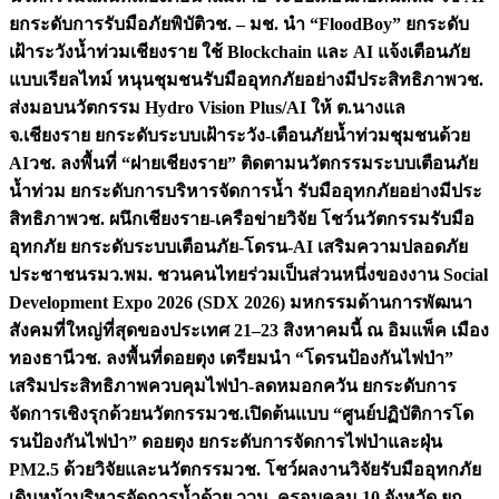
ยกระดับการรับมือภัยพิบัติ
วช. – มช. นำ “FloodBoy” ยกระดับ
เฝ้าระวังน้ำท่วมเชียงราย ใช้ Blockchain และ AI แจ้งเตือนภัย
แบบเรียลไทม์ หนุนชุมชนรับมืออุทกภัยอย่างมีประสิทธิภาพ
วช.
ส่งมอบนวัตกรรม Hydro Vision Plus/AI ให้ ต.นางแล
จ.เชียงราย ยกระดับระบบเฝ้าระวัง-เตือนภัยน้ำท่วมชุมชนด้วย
AI
วช. ลงพื้นที่ “ฝายเชียงราย” ติดตามนวัตกรรมระบบเตือนภัย
น้ำท่วม ยกระดับการบริหารจัดการน้ำ รับมืออุทกภัยอย่างมีประ
สิทธิภาพ
วช. ผนึกเชียงราย-เครือข่ายวิจัย โชว์นวัตกรรมรับมือ
อุทกภัย ยกระดับระบบเตือนภัย-โดรน-AI เสริมความปลอดภัย
ประชาชน
รมว.พม. ชวนคนไทยร่วมเป็นส่วนหนึ่งของงาน Social
Development Expo 2026 (SDX 2026) มหกรรมด้านการพัฒนา
สังคมที่ใหญ่ที่สุดของประเทศ 21–23 สิงหาคมนี้ ณ อิมแพ็ค เมือง
ทองธานี
วช. ลงพื้นที่ดอยตุง เตรียมนำ “โดรนป้องกันไฟป่า”
เสริมประสิทธิภาพควบคุมไฟป่า-ลดหมอกควัน ยกระดับการ
จัดการเชิงรุกด้วยนวัตกรรม
วช.เปิดต้นแบบ “ศูนย์ปฏิบัติการโด
รนป้องกันไฟป่า” ดอยตุง ยกระดับการจัดการไฟป่าและฝุ่น
PM2.5 ด้วยวิจัยและนวัตกรรม
วช. โชว์ผลงานวิจัยรับมืออุทกภัย
เดินหน้าบริหารจัดการน้ำด้วย ววน. ครอบคลุม 10 จังหวัด ยก