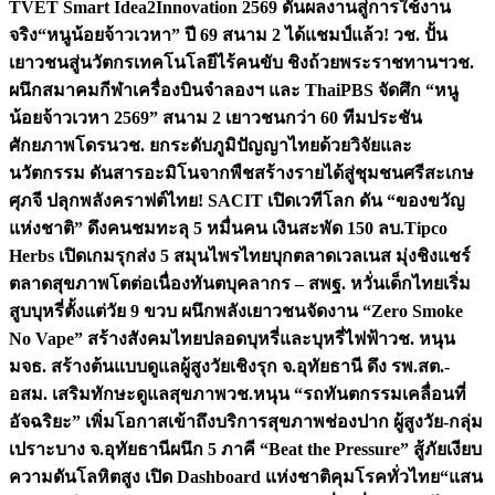
TVET Smart Idea2Innovation 2569 ดันผลงานสู่การใช้งาน
จริง
“หนูน้อยจ้าวเวหา” ปี 69 สนาม 2 ได้แชมป์แล้ว! วช. ปั้น
เยาวชนสู่นวัตกรเทคโนโลยีไร้คนขับ ชิงถ้วยพระราชทานฯ
วช.
ผนึกสมาคมกีฬาเครื่องบินจำลองฯ และ ThaiPBS จัดศึก “หนู
น้อยจ้าวเวหา 2569” สนาม 2 เยาวชนกว่า 60 ทีมประชัน
ศักยภาพโดรน
วช. ยกระดับภูมิปัญญาไทยด้วยวิจัยและ
นวัตกรรม ดันสารอะมิโนจากพืชสร้างรายได้สู่ชุมชนศรีสะเกษ
ศุภจี ปลุกพลังคราฟต์ไทย! SACIT เปิดเวทีโลก ดัน “ของขวัญ
แห่งชาติ” ดึงคนชมทะลุ 5 หมื่นคน เงินสะพัด 150 ลบ.
Tipco
Herbs เปิดเกมรุกส่ง 5 สมุนไพรไทยบุกตลาดเวลเนส มุ่งชิงแชร์
ตลาดสุขภาพโตต่อเนื่อง
ทันตบุคลากร – สพฐ. หวั่นเด็กไทยเริ่ม
สูบบุหรี่ตั้งแต่วัย 9 ขวบ ผนึกพลังเยาวชนจัดงาน “Zero Smoke
No Vape” สร้างสังคมไทยปลอดบุหรี่และบุหรี่ไฟฟ้า
วช. หนุน
มจธ. สร้างต้นแบบดูแลผู้สูงวัยเชิงรุก จ.อุทัยธานี ดึง รพ.สต.-
อสม. เสริมทักษะดูแลสุขภาพ
วช.หนุน “รถทันตกรรมเคลื่อนที่
อัจฉริยะ” เพิ่มโอกาสเข้าถึงบริการสุขภาพช่องปาก ผู้สูงวัย-กลุ่ม
เปราะบาง จ.อุทัยธานี
ผนึก 5 ภาคี “Beat the Pressure” สู้ภัยเงียบ
ความดันโลหิตสูง เปิด Dashboard แห่งชาติคุมโรคทั่วไทย
“แสน