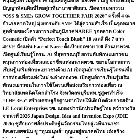
หนุนศูนย์รวมผู้เชี่ยวชาญและศูนย์กลางองค์ความรู้ ยกระดับทุน
ปัญญาทัศนศิลป์ไทยสู่เวทีนานาชาติ
สสว. เปิดฉากมหกรรม
“OSS & SMEs GROW TOGETHER FAIR 2026” ครั้งที่ 4 ณ
อำเภอหาดใหญ่ มุ่งยกระดับ SME ใต้สู่ความสำเร็จ เป็นจุดหมาย
สุดท้ายของโครงการระดับภูมิภาค
NAREE รุกตลาด Color
Cosmetic เปิดตัว “Perfect Touch Blush” 18 เฉดสี ดึง 7 สาว
4EVE นั่งแท่น Face of Naree ตั้งเป้ายอดขาย 100 ล้านบาท
วช.
เปิดศูนย์เรียนรู้โดรน–AI ที่สุพรรณบุรี ยกระดับทักษะเยาวชน
หนุนการท่องเที่ยวและอาชีพแห่งอนาคต
วช. ขยายโอกาสการ
เรียนรู้ เสริมทักษะเยาวชนด้วย AI เปิดศูนย์การเรียนรู้โดรนเพื่อ
การท่องเที่ยวแห่งใหม่ จ.อ่างทอง
วช. เปิดศูนย์การเรียนรู้เสริม
ทักษะเยาวชนในการใช้โดรนเพื่อส่งเสริมการท่องเที่ยว ณ
วิทยาลัยเทคนิคโคกสำโรง จังหวัดลพบุรี
บพท.ชูสูตรสำเร็จ
“THE 3Ea” สร้างเศรษฐกิจฐานรากไทยให้เติบโตด้วยการสร้าง
LE-Local Enterprises
วช. แถลงข่าวนักประดิษฐ์ไทย คว้ารางวัล
จากเวที 2026 Japan Design, Idea and Invention Expo (JDIE
2026) ชูศักยภาพสิ่งประดิษฐ์นวัตกรรมไทยสู่เวทีนานาชา
ติ
ศ.ดร.ยศชนัน ชู “ทุนมนุษย์” กุญแจสู่อนาคตไทย เร่งสร้าง