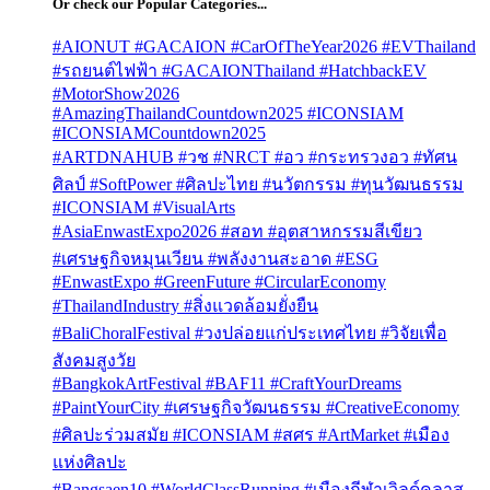
Or check our Popular Categories...
#AIONUT #GACAION #CarOfTheYear2026 #EVThailand
#รถยนต์ไฟฟ้า #GACAIONThailand #HatchbackEV
#MotorShow2026
#AmazingThailandCountdown2025 #ICONSIAM
#ICONSIAMCountdown2025
#ARTDNAHUB #วช #NRCT #อว #กระทรวงอว #ทัศน
ศิลป์ #SoftPower #ศิลปะไทย #นวัตกรรม #ทุนวัฒนธรรม
#ICONSIAM #VisualArts
#AsiaEnwastExpo2026 #สอท #อุตสาหกรรมสีเขียว
#เศรษฐกิจหมุนเวียน #พลังงานสะอาด #ESG
#EnwastExpo #GreenFuture #CircularEconomy
#ThailandIndustry #สิ่งแวดล้อมยั่งยืน
#BaliChoralFestival #วงปล่อยแก่ประเทศไทย #วิจัยเพื่อ
สังคมสูงวัย
#BangkokArtFestival #BAF11 #CraftYourDreams
#PaintYourCity #เศรษฐกิจวัฒนธรรม #CreativeEconomy
#ศิลปะร่วมสมัย #ICONSIAM #สศร #ArtMarket #เมือง
แห่งศิลปะ
#Bangsaen10 #WorldClassRunning #เมืองกีฬาเวิลด์คลาส