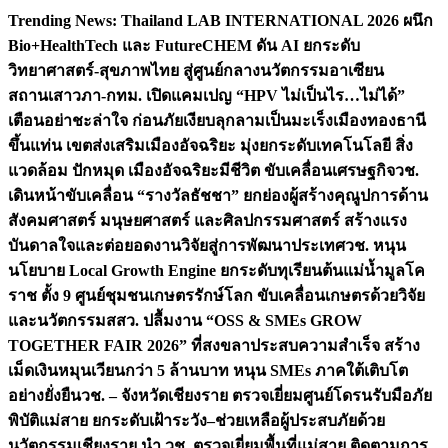
Skip
Trending News:
Thailand LAB INTERNATIONAL 2026 ผนึก
to
Bio+HealthTech และ FutureCHEM ดัน AI ยกระดับ
content
วิทยาศาสตร์-สุขภาพไทย สู่ศูนย์กลางนวัตกรรมอาเซียน
สถานเสาวภา-กทม. เปิดแคมเปญ “HPV ไม่เป็นไร…ไม่ได้”
เตือนอย่าชะล่าใจ ก่อนภัยเงียบลุกลามเป็นมะเร็ง
เมืองทองธานี
ขึ้นแท่น เขตส่งเสริมเมืองอัจฉริยะ มุ่งยกระดับเทคโนโลยี สิ่ง
แวดล้อม ปักหมุด เมืองอัจฉริยะมีชีวิต ขับเคลื่อนเศรษฐกิจ
วช.
เดินหน้าขับเคลื่อน “รางวัลธัชชา” ยกย่องผู้สร้างคุณูปการด้าน
สังคมศาสตร์ มนุษยศาสตร์ และศิลปกรรมศาสตร์ สร้างแรง
บันดาลใจและต่อยอดงานวิจัยสู่การพัฒนาประเทศ
วช. หนุน
นโยบาย Local Growth Engine ยกระดับทุเรียนต้นแม่น้ำมูลโค
ราช ตั้ง 9 ศูนย์ชุมชนเกษตรรักษ์โลก ขับเคลื่อนเกษตรด้วยวิจัย
และนวัตกรรม
สสว. ปลื้มงาน “OSS & SMEs GROW
TOGETHER FAIR 2026” ที่สงขลาประสบความสำเร็จ สร้าง
เม็ดเงินหมุนเวียนกว่า 5 ล้านบาท หนุน SMEs ภาคใต้เติบโต
อย่างยั่งยืน
วช. – จังหวัดเชียงราย ตรวจเยี่ยมศูนย์โดรนรับมือภัย
พิบัติแม่สาย ยกระดับเฝ้าระวัง–ช่วยเหลือผู้ประสบภัยด้วย
นวัตกรรม
เชียงราย นำ วช. ตรวจเยี่ยมพื้นที่แม่สาย ติดตามการ