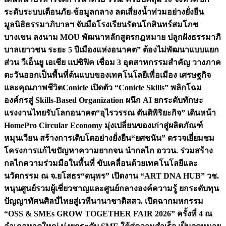
ระดับระบบเตือนภัย-ข้อมูลกลาง ลดเสี่ยงน้ำท่วมอย่างยั่งยืน
มูลนิธิธรรมาภิบาลฯ จับมือโรงเรียนรัตนโกสินทร์สมโภช
บางเขน ลงนาม MOU พัฒนาหลักสูตรกฎหมาย ปลูกฝังธรรมาภิ
บาลเยาวชน ระยะ 5 ปี
เมืองแห่งอนาคต” ต้องไม่พัฒนาแบบแยก
ส่วน วีเอ็นยู เอเชีย แปซิฟิค เชื่อม 3 อุตสาหกรรมสำคัญ วางภาค
ตะวันออกเป็นพื้นที่ต้นแบบของเทคโนโลยีเพื่อเมือง เศรษฐกิจ
และคุณภาพชีวิต
Conicle เปิดตัว “Conicle Skills” พลิกโฉม
องค์กรสู่ Skills-Based Organization ผนึก AI ยกระดับทักษะ
แรงงานไทยรับโลกอนาคต
“อุไรวรรณ ตันติพิริยะกิจ” เดินหน้า
HomePro Circular Economy มุ่งเปลี่ยนของเก่าสู่ผลิตภัณฑ์
หมุนเวียน สร้างการเติบโตอย่างยั่งยืน
“ยศชนัน” ตรวจเยี่ยมชม
โครงการแก้ไขปัญหาความยากจน นำกลไก อววน. ร่วมสร้าง
กลไกความร่วมมือในพื้นที่ ขับเคลื่อนด้วยเทคโนโลยีและ
นวัตกรรม ณ จ.ยโสธร
“ดนุพร” เปิดงาน “ART DNA HUB” วช.
หนุนศูนย์รวมผู้เชี่ยวชาญและศูนย์กลางองค์ความรู้ ยกระดับทุน
ปัญญาทัศนศิลป์ไทยสู่เวทีนานาชาติ
สสว. เปิดฉากมหกรรม
“OSS & SMEs GROW TOGETHER FAIR 2026” ครั้งที่ 4 ณ