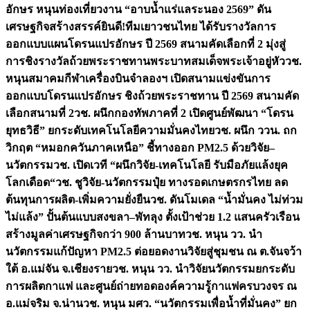
อักษร หนุนท่องเที่ยวงาน “อาบน้ำแร่แลระนอง 2569” ดัน
เศรษฐกิจสร้างสรรค์
ยินดี!ทีมเยาวชนไทย ได้รับรางวัลการ
ออกแบบแผนโดรนแปรอักษร ปี 2569 สนามคัดเลือกที่ 2 มุ่งสู่
การชิงรางวัลถ้วยพระราชทานพระบาทสมเด็จพระเจ้าอยู่หัว
วช.
หนุนสมาคมกีฬาเครื่องบินจำลองฯ เปิดสนามแข่งขันการ
ออกแบบโดรนแปรอักษร ชิงถ้วยพระราชทาน ปี 2569 สนามคัด
เลือกสนามที่ 2
วช. ผนึกกองทัพภาคที่ 2 เปิดศูนย์พัฒนา “โดรน
ยุทธวิธี” ยกระดับเทคโนโลยีความมั่นคงไทย
วช. ผนึก ววน. ถก
วิกฤต “หมอกควันภาคเหนือ” ชี้ทางออก PM2.5 ด้วยวิจัย–
นวัตกรรม
วช. เปิดเวที “ผนึกวิจัย-เทคโนโลยี รับมือภัยแล้งยุค
โลกเดือด“
วช. ชูวิจัย-นวัตกรรมปุ๋ย ทางรอดเกษตรกรไทย ลด
ต้นทุนการผลิต-เพิ่มความยั่งยืน
วช. ดันโมเดล “น้ำมั่นคง ไม่ท่วม
ไม่แล้ง” ปั้นต้นแบบสงขลา–พัทลุง ตั้งเป้าช่วย 1.2 แสนครัวเรือน
สร้างมูลค่าเศรษฐกิจกว่า 900 ล้านบาท
วช. หนุน วว. นำ
นวัตกรรมแก้ปัญหา PM2.5 ต่อยอดงานวิจัยสู่ชุมชน ณ ต.จันจว้า
ใต้ อ.แม่จัน จ.เชียงราย
วช. หนุน วว. นำวิจัยนวัตกรรมยกระดับ
การผลิตกาแฟ และศูนย์ถ่ายทอดองค์ความรู้กาแฟครบวงจร ณ
อ.แม่จริม จ.น่าน
วช. หนุน มศว. “นวัตกรรมเพื่อน้ำที่มั่นคง” ยก