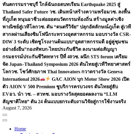
ทันตกรรมราชบุรี ใกล้ฉัน
ถอดบทเรียน Earthquake 2025 สู่
Thailand Safer Future วช. เดินหน้าสร้างความพร้อม
วช. ลงพื้น
ที่ภูเก็ต หนุนอาชีวะต่อยอดนวัตกรรมท้องถิ่น สร้างมูลค่าเชิง
พาณิชย์สู่เวทีโลก
วช. ดัน “ดนตรีวิจัย” ปลุกอัตลักษณ์ภูเก็ต สู่เวที
สากลผ่านเสียงซิมโฟนี
กระทรวงอุตสาหกรรม มอบรางวัล CSR-
DIW 3 ระดับ เชิดชูโรงงานต้นแบบ“อุตสาหกรรมดี อยู่คู่ชุมชน
อย่างยั่งยืน”
กองทัพบก-ไทยประกันชีวิต ลงนามต่อสัญญา
กรมธรรม์ประกันชีวิตทหาร ปีที่ 40
วช. ผนึก STS forum เตรียม
จัด Japan–Thailand Symposium 2026 ดันไทยสู่เวทีวิทยาศาสตร์
โลก
วช. โชว์ศักยภาพ Thai Innovators กวาดรางวัล Geneva
International 2026
GAC AION บุก Motor Show 2026 เปิด
ตัว AION V 500 Premium ชูบริการครบวงจร ดันไทยสู่ฮับ
EV
อว. นำ วช. – สวทช. มอบรางวัลสุดยอดผลงาน “LLM
สัญชาติไทย” ดัน 24 ต้นแบบยกระดับงานวิจัยสู่การใช้งานจริง
August 7, 2026
Home