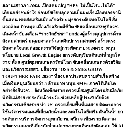
สถานเสาวภา-กทม. เปิดแคมเปญ “HPV ไม่เป็นไร…ไม่ได้”
เตือนอย่าชะล่าใจ ก่อนภัยเงียบลุกลามเป็นมะเร็ง
เมืองทองธานี
ขึ้นแท่น เขตส่งเสริมเมืองอัจฉริยะ มุ่งยกระดับเทคโนโลยี สิ่ง
แวดล้อม ปักหมุด เมืองอัจฉริยะมีชีวิต ขับเคลื่อนเศรษฐกิจ
วช.
เดินหน้าขับเคลื่อน “รางวัลธัชชา” ยกย่องผู้สร้างคุณูปการด้าน
สังคมศาสตร์ มนุษยศาสตร์ และศิลปกรรมศาสตร์ สร้างแรง
บันดาลใจและต่อยอดงานวิจัยสู่การพัฒนาประเทศ
วช. หนุน
นโยบาย Local Growth Engine ยกระดับทุเรียนต้นแม่น้ำมูลโค
ราช ตั้ง 9 ศูนย์ชุมชนเกษตรรักษ์โลก ขับเคลื่อนเกษตรด้วยวิจัย
และนวัตกรรม
สสว. ปลื้มงาน “OSS & SMEs GROW
TOGETHER FAIR 2026” ที่สงขลาประสบความสำเร็จ สร้าง
เม็ดเงินหมุนเวียนกว่า 5 ล้านบาท หนุน SMEs ภาคใต้เติบโต
อย่างยั่งยืน
วช. – จังหวัดเชียงราย ตรวจเยี่ยมศูนย์โดรนรับมือภัย
พิบัติแม่สาย ยกระดับเฝ้าระวัง–ช่วยเหลือผู้ประสบภัยด้วย
นวัตกรรม
เชียงราย นำ วช. ตรวจเยี่ยมพื้นที่แม่สาย ติดตามการ
ใช้นวัตกรรมแผนที่เสี่ยงภัยน้ำและเทคโนโลยีเสริมคันกั้นน้ำ ยก
ระดับการบริหารจัดการอุทกภัย
วช. ผนึก จ.เชียงราย ติดตาม
นวัตกรรมแผนที่เสี่ยงภัยน้ำแม่สาย-ระบบเตือนภัยดินถล่ม ใช้ AI