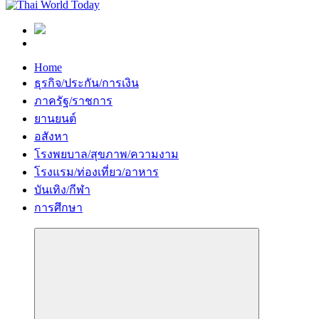
Home
ธุรกิจ/ประกัน/การเงิน
ภาครัฐ/ราชการ
ยานยนต์
อสังหา
โรงพยบาล/สุขภาพ/ความงาม
โรงแรม/ท่องเที่ยว/อาหาร
บันเทิง/กีฬา
การศึกษา