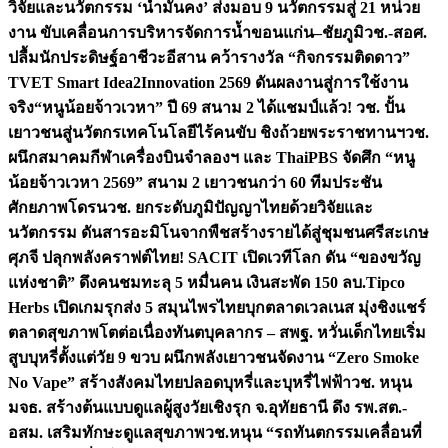
วิจัยและนวัตกรรม ‘น้ำมั่นคง’ ส่งมอบ 9 นวัตกรรมสู่ 21 หน่วย
งาน ขับเคลื่อนการบริหารจัดการน้ำขอนแก่น–ชัยภูมิ
วช.-สอศ.
ปลื้มนักประดิษฐ์อาชีวะอีสาน คว้ารางวัล “กิจกรรมติดดาว”
TVET Smart Idea2Innovation 2569 ดันผลงานสู่การใช้งาน
จริง
“หนูน้อยจ้าวเวหา” ปี 69 สนาม 2 ได้แชมป์แล้ว! วช. ปั้น
เยาวชนสู่นวัตกรเทคโนโลยีไร้คนขับ ชิงถ้วยพระราชทานฯ
วช.
ผนึกสมาคมกีฬาเครื่องบินจำลองฯ และ ThaiPBS จัดศึก “หนู
น้อยจ้าวเวหา 2569” สนาม 2 เยาวชนกว่า 60 ทีมประชัน
ศักยภาพโดรน
วช. ยกระดับภูมิปัญญาไทยด้วยวิจัยและ
นวัตกรรม ดันสารอะมิโนจากพืชสร้างรายได้สู่ชุมชนศรีสะเกษ
ศุภจี ปลุกพลังคราฟต์ไทย! SACIT เปิดเวทีโลก ดัน “ของขวัญ
แห่งชาติ” ดึงคนชมทะลุ 5 หมื่นคน เงินสะพัด 150 ลบ.
Tipco
Herbs เปิดเกมรุกส่ง 5 สมุนไพรไทยบุกตลาดเวลเนส มุ่งชิงแชร์
ตลาดสุขภาพโตต่อเนื่อง
ทันตบุคลากร – สพฐ. หวั่นเด็กไทยเริ่ม
สูบบุหรี่ตั้งแต่วัย 9 ขวบ ผนึกพลังเยาวชนจัดงาน “Zero Smoke
No Vape” สร้างสังคมไทยปลอดบุหรี่และบุหรี่ไฟฟ้า
วช. หนุน
มจธ. สร้างต้นแบบดูแลผู้สูงวัยเชิงรุก จ.อุทัยธานี ดึง รพ.สต.-
อสม. เสริมทักษะดูแลสุขภาพ
วช.หนุน “รถทันตกรรมเคลื่อนที่