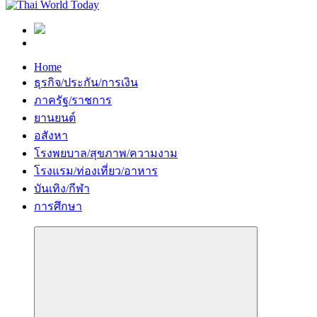
Home
ธุรกิจ/ประกัน/การเงิน
ภาครัฐ/ราชการ
ยานยนต์
อสังหา
โรงพยบาล/สุขภาพ/ความงาม
โรงแรม/ท่องเที่ยว/อาหาร
บันเทิง/กีฬา
การศึกษา