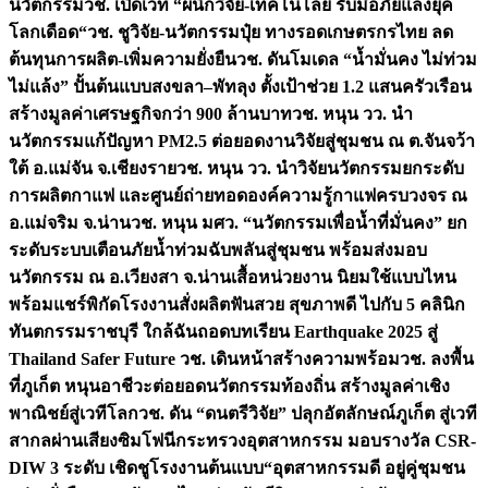
นวัตกรรม
วช. เปิดเวที “ผนึกวิจัย-เทคโนโลยี รับมือภัยแล้งยุค
โลกเดือด“
วช. ชูวิจัย-นวัตกรรมปุ๋ย ทางรอดเกษตรกรไทย ลด
ต้นทุนการผลิต-เพิ่มความยั่งยืน
วช. ดันโมเดล “น้ำมั่นคง ไม่ท่วม
ไม่แล้ง” ปั้นต้นแบบสงขลา–พัทลุง ตั้งเป้าช่วย 1.2 แสนครัวเรือน
สร้างมูลค่าเศรษฐกิจกว่า 900 ล้านบาท
วช. หนุน วว. นำ
นวัตกรรมแก้ปัญหา PM2.5 ต่อยอดงานวิจัยสู่ชุมชน ณ ต.จันจว้า
ใต้ อ.แม่จัน จ.เชียงราย
วช. หนุน วว. นำวิจัยนวัตกรรมยกระดับ
การผลิตกาแฟ และศูนย์ถ่ายทอดองค์ความรู้กาแฟครบวงจร ณ
อ.แม่จริม จ.น่าน
วช. หนุน มศว. “นวัตกรรมเพื่อน้ำที่มั่นคง” ยก
ระดับระบบเตือนภัยน้ำท่วมฉับพลันสู่ชุมชน พร้อมส่งมอบ
นวัตกรรม ณ อ.เวียงสา จ.น่าน
เสื้อหน่วยงาน นิยมใช้แบบไหน
พร้อมแชร์พิกัดโรงงานสั่งผลิต
ฟันสวย สุขภาพดี ไปกับ 5 คลินิก
ทันตกรรมราชบุรี ใกล้ฉัน
ถอดบทเรียน Earthquake 2025 สู่
Thailand Safer Future วช. เดินหน้าสร้างความพร้อม
วช. ลงพื้น
ที่ภูเก็ต หนุนอาชีวะต่อยอดนวัตกรรมท้องถิ่น สร้างมูลค่าเชิง
พาณิชย์สู่เวทีโลก
วช. ดัน “ดนตรีวิจัย” ปลุกอัตลักษณ์ภูเก็ต สู่เวที
สากลผ่านเสียงซิมโฟนี
กระทรวงอุตสาหกรรม มอบรางวัล CSR-
DIW 3 ระดับ เชิดชูโรงงานต้นแบบ“อุตสาหกรรมดี อยู่คู่ชุมชน