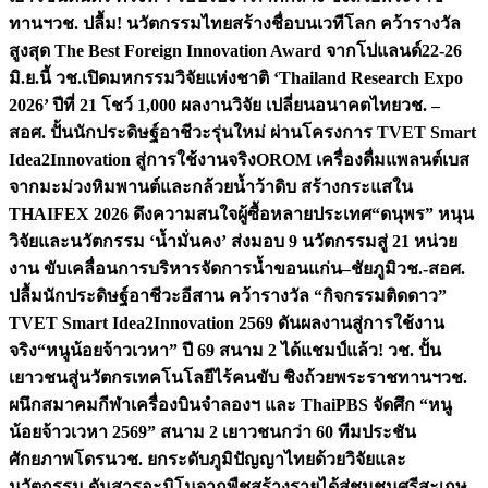
ทานฯ
วช. ปลื้ม! นวัตกรรมไทยสร้างชื่อบนเวทีโลก คว้ารางวัล
สูงสุด The Best Foreign Innovation Award จากโปแลนด์
22-26
มิ.ย.นี้ วช.เปิดมหกรรมวิจัยแห่งชาติ ‘Thailand Research Expo
2026’ ปีที่ 21 โชว์ 1,000 ผลงานวิจัย เปลี่ยนอนาคตไทย
วช. –
สอศ. ปั้นนักประดิษฐ์อาชีวะรุ่นใหม่ ผ่านโครงการ TVET Smart
Idea2Innovation สู่การใช้งานจริง
OROM เครื่องดื่มแพลนต์เบส
จากมะม่วงหิมพานต์และกล้วยน้ำว้าดิบ สร้างกระแสใน
THAIFEX 2026 ดึงความสนใจผู้ซื้อหลายประเทศ
“ดนุพร” หนุน
วิจัยและนวัตกรรม ‘น้ำมั่นคง’ ส่งมอบ 9 นวัตกรรมสู่ 21 หน่วย
งาน ขับเคลื่อนการบริหารจัดการน้ำขอนแก่น–ชัยภูมิ
วช.-สอศ.
ปลื้มนักประดิษฐ์อาชีวะอีสาน คว้ารางวัล “กิจกรรมติดดาว”
TVET Smart Idea2Innovation 2569 ดันผลงานสู่การใช้งาน
จริง
“หนูน้อยจ้าวเวหา” ปี 69 สนาม 2 ได้แชมป์แล้ว! วช. ปั้น
เยาวชนสู่นวัตกรเทคโนโลยีไร้คนขับ ชิงถ้วยพระราชทานฯ
วช.
ผนึกสมาคมกีฬาเครื่องบินจำลองฯ และ ThaiPBS จัดศึก “หนู
น้อยจ้าวเวหา 2569” สนาม 2 เยาวชนกว่า 60 ทีมประชัน
ศักยภาพโดรน
วช. ยกระดับภูมิปัญญาไทยด้วยวิจัยและ
นวัตกรรม ดันสารอะมิโนจากพืชสร้างรายได้สู่ชุมชนศรีสะเกษ