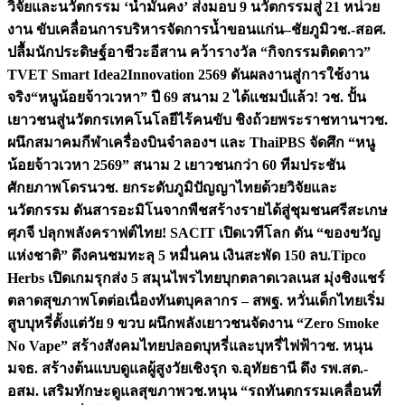
วิจัยและนวัตกรรม ‘น้ำมั่นคง’ ส่งมอบ 9 นวัตกรรมสู่ 21 หน่วย
งาน ขับเคลื่อนการบริหารจัดการน้ำขอนแก่น–ชัยภูมิ
วช.-สอศ.
ปลื้มนักประดิษฐ์อาชีวะอีสาน คว้ารางวัล “กิจกรรมติดดาว”
TVET Smart Idea2Innovation 2569 ดันผลงานสู่การใช้งาน
จริง
“หนูน้อยจ้าวเวหา” ปี 69 สนาม 2 ได้แชมป์แล้ว! วช. ปั้น
เยาวชนสู่นวัตกรเทคโนโลยีไร้คนขับ ชิงถ้วยพระราชทานฯ
วช.
ผนึกสมาคมกีฬาเครื่องบินจำลองฯ และ ThaiPBS จัดศึก “หนู
น้อยจ้าวเวหา 2569” สนาม 2 เยาวชนกว่า 60 ทีมประชัน
ศักยภาพโดรน
วช. ยกระดับภูมิปัญญาไทยด้วยวิจัยและ
นวัตกรรม ดันสารอะมิโนจากพืชสร้างรายได้สู่ชุมชนศรีสะเกษ
ศุภจี ปลุกพลังคราฟต์ไทย! SACIT เปิดเวทีโลก ดัน “ของขวัญ
แห่งชาติ” ดึงคนชมทะลุ 5 หมื่นคน เงินสะพัด 150 ลบ.
Tipco
Herbs เปิดเกมรุกส่ง 5 สมุนไพรไทยบุกตลาดเวลเนส มุ่งชิงแชร์
ตลาดสุขภาพโตต่อเนื่อง
ทันตบุคลากร – สพฐ. หวั่นเด็กไทยเริ่ม
สูบบุหรี่ตั้งแต่วัย 9 ขวบ ผนึกพลังเยาวชนจัดงาน “Zero Smoke
No Vape” สร้างสังคมไทยปลอดบุหรี่และบุหรี่ไฟฟ้า
วช. หนุน
มจธ. สร้างต้นแบบดูแลผู้สูงวัยเชิงรุก จ.อุทัยธานี ดึง รพ.สต.-
อสม. เสริมทักษะดูแลสุขภาพ
วช.หนุน “รถทันตกรรมเคลื่อนที่