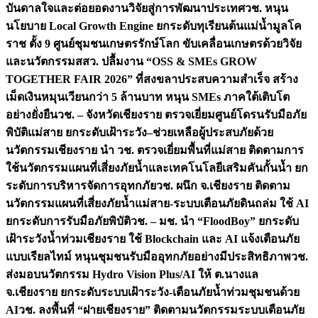
บันดาลใจและต่อยอดงานวิจัยสู่การพัฒนาประเทศ
วช. หนุน
นโยบาย Local Growth Engine ยกระดับทุเรียนต้นแม่น้ำมูลโค
ราช ตั้ง 9 ศูนย์ชุมชนเกษตรรักษ์โลก ขับเคลื่อนเกษตรด้วยวิจัย
และนวัตกรรม
สสว. ปลื้มงาน “OSS & SMEs GROW
TOGETHER FAIR 2026” ที่สงขลาประสบความสำเร็จ สร้าง
เม็ดเงินหมุนเวียนกว่า 5 ล้านบาท หนุน SMEs ภาคใต้เติบโต
อย่างยั่งยืน
วช. – จังหวัดเชียงราย ตรวจเยี่ยมศูนย์โดรนรับมือภัย
พิบัติแม่สาย ยกระดับเฝ้าระวัง–ช่วยเหลือผู้ประสบภัยด้วย
นวัตกรรม
เชียงราย นำ วช. ตรวจเยี่ยมพื้นที่แม่สาย ติดตามการ
ใช้นวัตกรรมแผนที่เสี่ยงภัยน้ำและเทคโนโลยีเสริมคันกั้นน้ำ ยก
ระดับการบริหารจัดการอุทกภัย
วช. ผนึก จ.เชียงราย ติดตาม
นวัตกรรมแผนที่เสี่ยงภัยน้ำแม่สาย-ระบบเตือนภัยดินถล่ม ใช้ AI
ยกระดับการรับมือภัยพิบัติ
วช. – มช. นำ “FloodBoy” ยกระดับ
เฝ้าระวังน้ำท่วมเชียงราย ใช้ Blockchain และ AI แจ้งเตือนภัย
แบบเรียลไทม์ หนุนชุมชนรับมืออุทกภัยอย่างมีประสิทธิภาพ
วช.
ส่งมอบนวัตกรรม Hydro Vision Plus/AI ให้ ต.นางแล
จ.เชียงราย ยกระดับระบบเฝ้าระวัง-เตือนภัยน้ำท่วมชุมชนด้วย
AI
วช. ลงพื้นที่ “ฝายเชียงราย” ติดตามนวัตกรรมระบบเตือนภัย