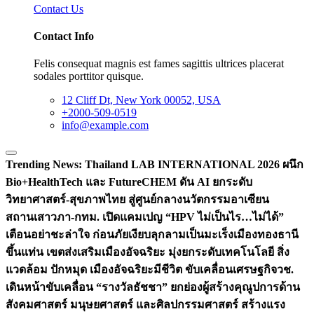
Contact Us
Contact Info
Felis consequat magnis est fames sagittis ultrices placerat
sodales porttitor quisque.
12 Cliff Dt, New York 00052, USA
+2000-509-0519
info@example.com
Trending News:
Thailand LAB INTERNATIONAL 2026 ผนึก
Bio+HealthTech และ FutureCHEM ดัน AI ยกระดับ
วิทยาศาสตร์-สุขภาพไทย สู่ศูนย์กลางนวัตกรรมอาเซียน
สถานเสาวภา-กทม. เปิดแคมเปญ “HPV ไม่เป็นไร…ไม่ได้”
เตือนอย่าชะล่าใจ ก่อนภัยเงียบลุกลามเป็นมะเร็ง
เมืองทองธานี
ขึ้นแท่น เขตส่งเสริมเมืองอัจฉริยะ มุ่งยกระดับเทคโนโลยี สิ่ง
แวดล้อม ปักหมุด เมืองอัจฉริยะมีชีวิต ขับเคลื่อนเศรษฐกิจ
วช.
เดินหน้าขับเคลื่อน “รางวัลธัชชา” ยกย่องผู้สร้างคุณูปการด้าน
สังคมศาสตร์ มนุษยศาสตร์ และศิลปกรรมศาสตร์ สร้างแรง