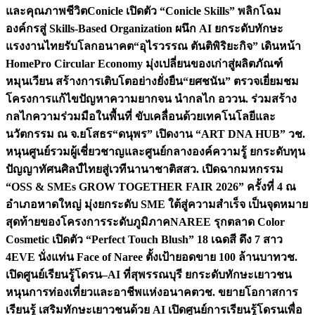
และคุณภาพชีวิต
Conicle เปิดตัว “Conicle Skills” พลิกโฉม
องค์กรสู่ Skills-Based Organization ผนึก AI ยกระดับทักษะ
แรงงานไทยรับโลกอนาคต
“อุไรวรรณ ตันติพิริยะกิจ” เดินหน้า
HomePro Circular Economy มุ่งเปลี่ยนของเก่าสู่ผลิตภัณฑ์
หมุนเวียน สร้างการเติบโตอย่างยั่งยืน
“ยศชนัน” ตรวจเยี่ยมชม
โครงการแก้ไขปัญหาความยากจน นำกลไก อววน. ร่วมสร้าง
กลไกความร่วมมือในพื้นที่ ขับเคลื่อนด้วยเทคโนโลยีและ
นวัตกรรม ณ จ.ยโสธร
“ดนุพร” เปิดงาน “ART DNA HUB” วช.
หนุนศูนย์รวมผู้เชี่ยวชาญและศูนย์กลางองค์ความรู้ ยกระดับทุน
ปัญญาทัศนศิลป์ไทยสู่เวทีนานาชาติ
สสว. เปิดฉากมหกรรม
“OSS & SMEs GROW TOGETHER FAIR 2026” ครั้งที่ 4 ณ
อำเภอหาดใหญ่ มุ่งยกระดับ SME ใต้สู่ความสำเร็จ เป็นจุดหมาย
สุดท้ายของโครงการระดับภูมิภาค
NAREE รุกตลาด Color
Cosmetic เปิดตัว “Perfect Touch Blush” 18 เฉดสี ดึง 7 สาว
4EVE นั่งแท่น Face of Naree ตั้งเป้ายอดขาย 100 ล้านบาท
วช.
เปิดศูนย์เรียนรู้โดรน–AI ที่สุพรรณบุรี ยกระดับทักษะเยาวชน
หนุนการท่องเที่ยวและอาชีพแห่งอนาคต
วช. ขยายโอกาสการ
เรียนรู้ เสริมทักษะเยาวชนด้วย AI เปิดศูนย์การเรียนรู้โดรนเพื่อ