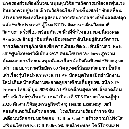
ปกครองส่วนท้องถิ่น
วช. หนุนทุนวิจัย “นวัตกรรมห้องลดฝุ่นแรง
ดันบวกควบคู่ระบบเฝ้าระวังอัจฉริยะด้วยเซ็นเซอร์” ขับเคลื่อน
เป้าหมายประเทศไทยสู่สังคมอากาศสะอาดอย่างยั่งยืน
สสส.ปลุก
พลัง “ขยับประเทศ” สู้โรค NCDs จัดงาน “เดิน-วิ่งสมาธิ
วิสาขะ” ครั้งที่ 25 พร้อมกัน 70 พื้นที่ทั่วไทย 31 พ.ค.นี้
ProPak
Asia 2026 ย้ายสู่ “อิมแพ็ค เมืองทองฯ” ดันไทยสู่ฮับนวัตกรรม
การผลิต-บรรจุภัณฑ์เอเชีย คาดเงินสะพัด 5.5 พันล้าน
อว. Kick
off “ศูนย์เกษตรวิถีเมือง วช.” ดันนโยบาย Wellness สู่ความ
มั่นคงอาหารไทย
กองทุนพัฒนาสื่อฯ จัดปัจฉิมนิเทศ “Young จะ
เล่า” มอบประกาศนียบัตร 60 มัคคุเทศก์น้อยแห่งสยาม ปั้นนัก
เล่าเรื่องรุ่นใหม่
SKYWORTH PV ปักหมุดไทย เปิดสำนักงาน
ใหม่ เดินหน้าพลังงานสะอาดลุยอาเซียนเต็มสูบ
วช. ผนึก STS
Forum ไทย–ญี่ปุ่น 2026 ดัน AI ขับเคลื่อนสุขภาพ–สิ่งแวดล้อม
สร้างนักวิทย์รุ่นใหม่
“อ.เชน” เปิดเวที STS Forum ไทย–ญี่ปุ่น
2026 ดันงานวิจัยสู่เศรษฐกิจจริง ชู Health Economy–เซมิ
คอนดักเตอร์เป็นหัวหอก
วช. –โรงเรียนนายร้อยตำรวจ ขับ
เคลื่อนนวัตกรรมบอร์ดเกม “Gift or Guilt” สร้างความโปร่งใส
เสริมนโยบาย No Gift Policy
วช. จับมือระนอง โชว์โดรนแปร