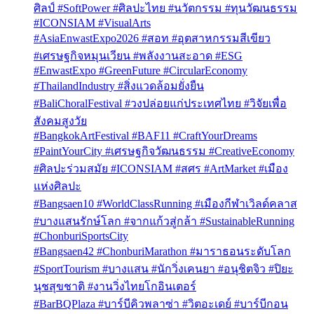
ศิลป์ #SoftPower #ศิลปะไทย #นวัตกรรม #ทุนวัฒนธรรม
#ICONSIAM #VisualArts
#AsiaEnwastExpo2026 #สอท #อุตสาหกรรมสีเขียว
#เศรษฐกิจหมุนเวียน #พลังงานสะอาด #ESG
#EnwastExpo #GreenFuture #CircularEconomy
#ThailandIndustry #สิ่งแวดล้อมยั่งยืน
#BaliChoralFestival #วงปล่อยแก่ประเทศไทย #วิจัยเพื่อ
สังคมสูงวัย
#BangkokArtFestival #BAF11 #CraftYourDreams
#PaintYourCity #เศรษฐกิจวัฒนธรรม #CreativeEconomy
#ศิลปะร่วมสมัย #ICONSIAM #สศร #ArtMarket #เมือง
แห่งศิลปะ
#Bangsaen10 #WorldClassRunning #เมืองกีฬาเวิลด์คลาส
#บางแสนรักษ์โลก #จากแก้วสู่กล้า #SustainableRunning
#ChonburiSportsCity
#Bangsaen42 #ChonburiMarathon #มาราธอนระดับโลก
#SportTourism #บางแสน #นักวิ่งเคนยา #อนุชิตจิว #ปิยะ
นุชสุขชาติ #งานวิ่งไทยโกอินเตอร์
#BarBQPlaza #บาร์บีคิวพลาซ่า #วิตอะเดย์ #บาร์บีกอน