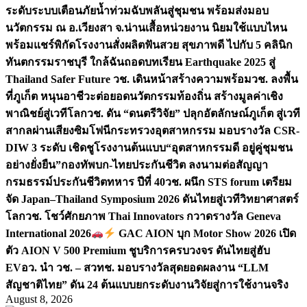
ระดับระบบเตือนภัยน้ำท่วมฉับพลันสู่ชุมชน พร้อมส่งมอบ
นวัตกรรม ณ อ.เวียงสา จ.น่าน
เสื้อหน่วยงาน นิยมใช้แบบไหน
พร้อมแชร์พิกัดโรงงานสั่งผลิต
ฟันสวย สุขภาพดี ไปกับ 5 คลินิก
ทันตกรรมราชบุรี ใกล้ฉัน
ถอดบทเรียน Earthquake 2025 สู่
Thailand Safer Future วช. เดินหน้าสร้างความพร้อม
วช. ลงพื้น
ที่ภูเก็ต หนุนอาชีวะต่อยอดนวัตกรรมท้องถิ่น สร้างมูลค่าเชิง
พาณิชย์สู่เวทีโลก
วช. ดัน “ดนตรีวิจัย” ปลุกอัตลักษณ์ภูเก็ต สู่เวที
สากลผ่านเสียงซิมโฟนี
กระทรวงอุตสาหกรรม มอบรางวัล CSR-
DIW 3 ระดับ เชิดชูโรงงานต้นแบบ“อุตสาหกรรมดี อยู่คู่ชุมชน
อย่างยั่งยืน”
กองทัพบก-ไทยประกันชีวิต ลงนามต่อสัญญา
กรมธรรม์ประกันชีวิตทหาร ปีที่ 40
วช. ผนึก STS forum เตรียม
จัด Japan–Thailand Symposium 2026 ดันไทยสู่เวทีวิทยาศาสตร์
โลก
วช. โชว์ศักยภาพ Thai Innovators กวาดรางวัล Geneva
International 2026
GAC AION บุก Motor Show 2026 เปิด
ตัว AION V 500 Premium ชูบริการครบวงจร ดันไทยสู่ฮับ
EV
อว. นำ วช. – สวทช. มอบรางวัลสุดยอดผลงาน “LLM
สัญชาติไทย” ดัน 24 ต้นแบบยกระดับงานวิจัยสู่การใช้งานจริง
August 8, 2026