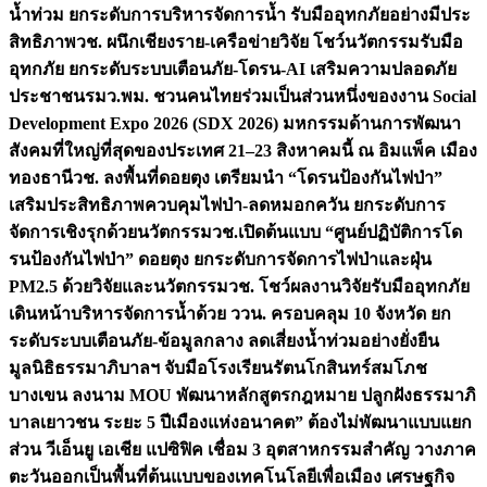
น้ำท่วม ยกระดับการบริหารจัดการน้ำ รับมืออุทกภัยอย่างมีประ
สิทธิภาพ
วช. ผนึกเชียงราย-เครือข่ายวิจัย โชว์นวัตกรรมรับมือ
อุทกภัย ยกระดับระบบเตือนภัย-โดรน-AI เสริมความปลอดภัย
ประชาชน
รมว.พม. ชวนคนไทยร่วมเป็นส่วนหนึ่งของงาน Social
Development Expo 2026 (SDX 2026) มหกรรมด้านการพัฒนา
สังคมที่ใหญ่ที่สุดของประเทศ 21–23 สิงหาคมนี้ ณ อิมแพ็ค เมือง
ทองธานี
วช. ลงพื้นที่ดอยตุง เตรียมนำ “โดรนป้องกันไฟป่า”
เสริมประสิทธิภาพควบคุมไฟป่า-ลดหมอกควัน ยกระดับการ
จัดการเชิงรุกด้วยนวัตกรรม
วช.เปิดต้นแบบ “ศูนย์ปฏิบัติการโด
รนป้องกันไฟป่า” ดอยตุง ยกระดับการจัดการไฟป่าและฝุ่น
PM2.5 ด้วยวิจัยและนวัตกรรม
วช. โชว์ผลงานวิจัยรับมืออุทกภัย
เดินหน้าบริหารจัดการน้ำด้วย ววน. ครอบคลุม 10 จังหวัด ยก
ระดับระบบเตือนภัย-ข้อมูลกลาง ลดเสี่ยงน้ำท่วมอย่างยั่งยืน
มูลนิธิธรรมาภิบาลฯ จับมือโรงเรียนรัตนโกสินทร์สมโภช
บางเขน ลงนาม MOU พัฒนาหลักสูตรกฎหมาย ปลูกฝังธรรมาภิ
บาลเยาวชน ระยะ 5 ปี
เมืองแห่งอนาคต” ต้องไม่พัฒนาแบบแยก
ส่วน วีเอ็นยู เอเชีย แปซิฟิค เชื่อม 3 อุตสาหกรรมสำคัญ วางภาค
ตะวันออกเป็นพื้นที่ต้นแบบของเทคโนโลยีเพื่อเมือง เศรษฐกิจ