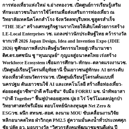
การท่องเที่ยวแห่งใหม่ จ.อ่างทอง
วช. เปิดศูนย์การเรียนรู้เสริม
ทักษะเยาวชนในการใช้โดรนเพื่อส่งเสริมการท่องเที่ยว ณ
วิทยาลัยเทคนิคโคกสำโรง จังหวัดลพบุรี
บพท.ชูสูตรสำเร็จ
“THE 3Ea” สร้างเศรษฐกิจฐานรากไทยให้เติบโตด้วยการสร้าง
LE-Local Enterprises
วช. แถลงข่าวนักประดิษฐ์ไทย คว้ารางวัล
จากเวที 2026 Japan Design, Idea and Invention Expo (JDIE
2026) ชูศักยภาพสิ่งประดิษฐ์นวัตกรรมไทยสู่เวทีนานาชา
ติ
ศ.ดร.ยศชนัน ชู “ทุนมนุษย์” กุญแจสู่อนาคตไทย เร่งสร้าง
Workforce Ecosystem เชื่อมการศึกษา–ทักษะ–ตลาดแรงงาน
วช.
เปิดศูนย์เรียนรู้โดรนที่อุทัยธานี ปั้นเยาวชนสู่ทักษะ AI ยกระดับ
ท่องเที่ยวด้วยนวัตกรรม
วช. เปิดศูนย์เรียนรู้โดรนต้นแบบที่
นครปฐม ดันเยาวชนใช้ AI และเทคโนโลยี สร้างสื่อท่องเที่ยว-
ต่อยอดสู่อาชีพ
“ป่าดี ครีเอชัน” จับมือ FORRU มช. นำทัพอาสา
“ป่าดี Together” ฟื้นฟูป่าดอยสุเทพ-ปุย 8 ไร่ โชว์โมเดลปลูกป่า
วิทยาศาสตร์พรีเมียม ตอบโจทย์นักลงทุนยุค Net Zero &
ESG
วช. ผนึก สทนช.-สอศ. ลงนาม MOU ขับเคลื่อนงานวิจัย
พลิกอนาคตไทย ฝ่าวิกฤต PM2.5 สู่ความมั่นคงน้ำทั่วประเทศ
ศุภ
ชัย ปลัด อว. มอบรางวัล “วิศวกรสังคมพัฒนาชุมชนดีเด่น ปี