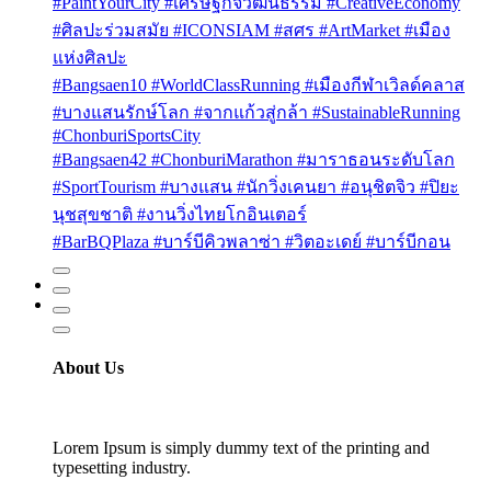
#PaintYourCity #เศรษฐกิจวัฒนธรรม #CreativeEconomy
#ศิลปะร่วมสมัย #ICONSIAM #สศร #ArtMarket #เมือง
แห่งศิลปะ
#Bangsaen10 #WorldClassRunning #เมืองกีฬาเวิลด์คลาส
#บางแสนรักษ์โลก #จากแก้วสู่กล้า #SustainableRunning
#ChonburiSportsCity
#Bangsaen42 #ChonburiMarathon #มาราธอนระดับโลก
#SportTourism #บางแสน #นักวิ่งเคนยา #อนุชิตจิว #ปิยะ
นุชสุขชาติ #งานวิ่งไทยโกอินเตอร์
#BarBQPlaza #บาร์บีคิวพลาซ่า #วิตอะเดย์ #บาร์บีกอน
About Us
Lorem Ipsum is simply dummy text of the printing and
typesetting industry.