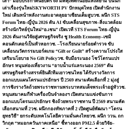
เล่า” มอบประกาศนียบัตร 60 มัคคุเทศก์น้อยแห่งสยาม ปั้นนัก
เล่าเรื่องรุ่นใหม่
SKYWORTH PV ปักหมุดไทย เปิดสำนักงาน
ใหม่ เดินหน้าพลังงานสะอาดลุยอาเซียนเต็มสูบ
วช. ผนึก STS
Forum ไทย–ญี่ปุ่น 2026 ดัน AI ขับเคลื่อนสุขภาพ–สิ่งแวดล้อม
สร้างนักวิทย์รุ่นใหม่
“อ.เชน” เปิดเวที STS Forum ไทย–ญี่ปุ่น
2026 ดันงานวิจัยสู่เศรษฐกิจจริง ชู Health Economy–เซมิ
คอนดักเตอร์เป็นหัวหอก
วช. –โรงเรียนนายร้อยตำรวจ ขับ
เคลื่อนนวัตกรรมบอร์ดเกม “Gift or Guilt” สร้างความโปร่งใส
เสริมนโยบาย No Gift Policy
วช. จับมือระนอง โชว์โดรนแปร
อักษร หนุนท่องเที่ยวงาน “อาบน้ำแร่แลระนอง 2569” ดัน
เศรษฐกิจสร้างสรรค์
ยินดี!ทีมเยาวชนไทย ได้รับรางวัลการ
ออกแบบแผนโดรนแปรอักษร ปี 2569 สนามคัดเลือกที่ 2 มุ่งสู่
การชิงรางวัลถ้วยพระราชทานพระบาทสมเด็จพระเจ้าอยู่หัว
วช.
หนุนสมาคมกีฬาเครื่องบินจำลองฯ เปิดสนามแข่งขันการ
ออกแบบโดรนแปรอักษร ชิงถ้วยพระราชทาน ปี 2569 สนามคัด
เลือกสนามที่ 2
วช. ผนึกกองทัพภาคที่ 2 เปิดศูนย์พัฒนา “โดรน
ยุทธวิธี” ยกระดับเทคโนโลยีความมั่นคงไทย
วช. ผนึก ววน. ถก
วิกฤต “หมอกควันภาคเหนือ” ชี้ทางออก PM2.5 ด้วยวิจัย–