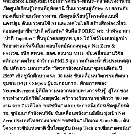
Workforce Ecosystem เชื่อมการศึกษา–ทักษะ–ตลาดแรงงาน
วช.
เปิดศูนย์เรียนรู้โดรนที่อุทัยธานี ปั้นเยาวชนสู่ทักษะ AI ยกระดับ
ท่องเที่ยวด้วยนวัตกรรม
วช. เปิดศูนย์เรียนรู้โดรนต้นแบบที่
นครปฐม ดันเยาวชนใช้ AI และเทคโนโลยี สร้างสื่อท่องเที่ยว-
ต่อยอดสู่อาชีพ
“ป่าดี ครีเอชัน” จับมือ FORRU มช. นำทัพอาสา
“ป่าดี Together” ฟื้นฟูป่าดอยสุเทพ-ปุย 8 ไร่ โชว์โมเดลปลูกป่า
วิทยาศาสตร์พรีเมียม ตอบโจทย์นักลงทุนยุค Net Zero &
ESG
วช. ผนึก สทนช.-สอศ. ลงนาม MOU ขับเคลื่อนงานวิจัย
พลิกอนาคตไทย ฝ่าวิกฤต PM2.5 สู่ความมั่นคงน้ำทั่วประเทศ
ศุภ
ชัย ปลัด อว. มอบรางวัล “วิศวกรสังคมพัฒนาชุมชนดีเด่น ปี
2569” เชิดชูนักศึกษา มรภ. 38 แห่ง ขับเคลื่อนนวัตกรรมพัฒนา
ชุมชน
TPQI x Steps x ผู้ประกอบการ : ศักยภาพของ
Neurodivergent ผู้ที่มีความหลากหลายทางการรับรู้ สู่โลกของ
การทำงาน
นักวิจัยไทยสุดปัง! คว้ารางวัลนานาชาติกว่า 400 ผล
งาน จาก 7 เวทีโลก “ยศชนัน” มอบประกาศนียบัตรเชิดชูเกียรติ
วช. ชูพัฒนากำลังคนวิจัย ขับเคลื่อนพลังงานยั่งยืน มุ่งเป้า Net
Zero ประเทศไทย
รองนายกฯ “ยศชนัน” เปิดเกม Siam Silica ดัน
โครงการชิปแห่งชาติ ปั้นไทยสู่ฮับ Deep Tech อาเซียน
“ยศชนัน”