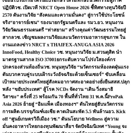
เขียนโปรแกรมโดรนแปรอักษร เสริมทักษะนวัตกรรมสู่ภาค
ปฏิบัติ
วช. เปิดเวที NRCT Open House 2026 ชี้ทิศทางทุนวิจัยปี
2570 ดันงานวิจัย “สังคมและความมั่นคง” สู่การใช้ประโยชน์
จริง
“อาจารย์เชน” รองนายกรัฐมนตรีและ รมว.อว. หนุนงาน
วิจัยวัฒนธรรมดนตรี “ท่าสยาม” สร้างคุณค่าวัฒนธรรมไทยสู่
สากล
วช. เชิญชมผลงานวิจัยและนวัตกรรมอาหารสุขภาพ ใน
งานแถลงข่าว NRCT x THAIFEX-ANUGA ASIA 2026
InnoFood, Healthy Choice
วช. หนุนงานวิจัย ม.สวนดุสิต นำ
มาตรฐานสากล ISO 37001ยกระดับความโปร่งใสองค์กร
ปกครองส่วนท้องถิ่น
วช. หนุนทุนวิจัย “นวัตกรรมห้องลดฝุ่นแรง
ดันบวกควบคู่ระบบเฝ้าระวังอัจฉริยะด้วยเซ็นเซอร์” ขับเคลื่อน
เป้าหมายประเทศไทยสู่สังคมอากาศสะอาดอย่างยั่งยืน
สสส.ปลุก
พลัง “ขยับประเทศ” สู้โรค NCDs จัดงาน “เดิน-วิ่งสมาธิ
วิสาขะ” ครั้งที่ 25 พร้อมกัน 70 พื้นที่ทั่วไทย 31 พ.ค.นี้
ProPak
Asia 2026 ย้ายสู่ “อิมแพ็ค เมืองทองฯ” ดันไทยสู่ฮับนวัตกรรม
การผลิต-บรรจุภัณฑ์เอเชีย คาดเงินสะพัด 5.5 พันล้าน
อว. Kick
off “ศูนย์เกษตรวิถีเมือง วช.” ดันนโยบาย Wellness สู่ความ
มั่นคงอาหารไทย
กองทุนพัฒนาสื่อฯ จัดปัจฉิมนิเทศ “Young จะ