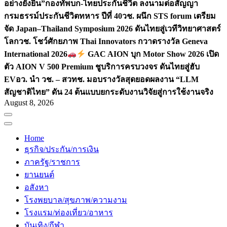
อย่างยั่งยืน”
กองทัพบก-ไทยประกันชีวิต ลงนามต่อสัญญา
กรมธรรม์ประกันชีวิตทหาร ปีที่ 40
วช. ผนึก STS forum เตรียม
จัด Japan–Thailand Symposium 2026 ดันไทยสู่เวทีวิทยาศาสตร์
โลก
วช. โชว์ศักยภาพ Thai Innovators กวาดรางวัล Geneva
International 2026
GAC AION บุก Motor Show 2026 เปิด
ตัว AION V 500 Premium ชูบริการครบวงจร ดันไทยสู่ฮับ
EV
อว. นำ วช. – สวทช. มอบรางวัลสุดยอดผลงาน “LLM
สัญชาติไทย” ดัน 24 ต้นแบบยกระดับงานวิจัยสู่การใช้งานจริง
August 8, 2026
Home
ธุรกิจ/ประกัน/การเงิน
ภาครัฐ/ราชการ
ยานยนต์
อสังหา
โรงพยบาล/สุขภาพ/ความงาม
โรงแรม/ท่องเที่ยว/อาหาร
บันเทิง/กีฬา