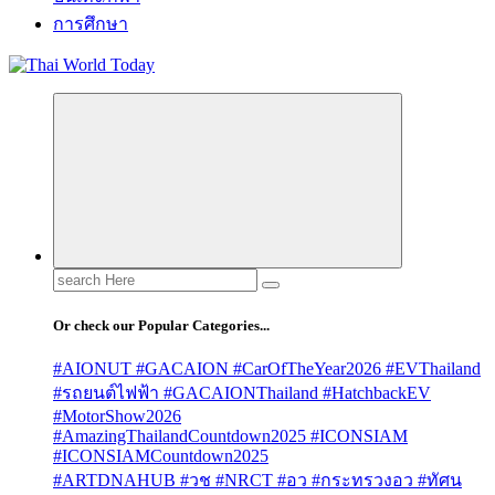
การศึกษา
Search
for:
Or check our Popular Categories...
#AIONUT #GACAION #CarOfTheYear2026 #EVThailand
#รถยนต์ไฟฟ้า #GACAIONThailand #HatchbackEV
#MotorShow2026
#AmazingThailandCountdown2025 #ICONSIAM
#ICONSIAMCountdown2025
#ARTDNAHUB #วช #NRCT #อว #กระทรวงอว #ทัศน