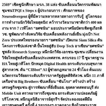
2569” เชิดชูนักศึกษา มรภ. 38 แห่ง ขับเคลื่อนนวัตกรรมพัฒนา
ชุมชน
TPQI x Steps x ผู้ประกอบการ : ศักยภาพของ
Neurodivergent ผู้ที่มีความหลากหลายทางการรับรู้ สู่โลกของ
การทำงาน
นักวิจัยไทยสุดปัง! คว้ารางวัลนานาชาติกว่า 400 ผล
งาน จาก 7 เวทีโลก “ยศชนัน” มอบประกาศนียบัตรเชิดชูเกียรติ
วช. ชูพัฒนากำลังคนวิจัย ขับเคลื่อนพลังงานยั่งยืน มุ่งเป้า Net
Zero ประเทศไทย
รองนายกฯ “ยศชนัน” เปิดเกม Siam Silica ดัน
โครงการชิปแห่งชาติ ปั้นไทยสู่ฮับ Deep Tech อาเซียน
“ยศชนัน”
ชูพลัง Research Synergy ผนึกนักวิจัย-เอกชน-ชุมชน เปลี่ยนงาน
วิจัยไทยสู่พลังขับเคลื่อนประเทศ
สรพ. ครบรอบ 17 ปี ชูมาตรฐาน
HA ไทยสู่เวทีโลก ปักหมุด Digital Health ยกระดับระบบสุขภาพ
สู่สากล
วช. ดัน “CIBbot” AI ผู้ช่วยกฎหมาย 24 ชั่วโมง ต้นแบบ
นวัตกรรมวิจัยยกระดับบริการภาครัฐสู่ยุคดิจิทัล
วช. ผนึก 11 ภาคี
เครือข่าย Big Brothers ขับเคลื่อน “ชันโรง” สร้างป่า สร้าง
เศรษฐกิจชุมชน สู่การพัฒนาที่ยั่งยืน
อย. ลุยตลาดสดธนบุรี ส่ง
Mobile Unit ตรวจอาหารถึงชุมชน ยกระดับความปลอดภัยผู้
บริโภค
วช. ผนึกมูลนิธิอาจารย์สุกรีฯ จัดประลองยอดฝีมือ
เยาวชนดนตรี ครั้งที่ 4 รอบรองฯ ภาคกลาง ชิงถ้วยพระราช