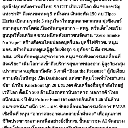
ศุภจี ปลุกพลังคราฟต์ไทย! SACIT เปิดเวทีโลก ดัน “ของขวัญ
แห่งชาติ” ดึงคนชมทะลุ 5 หมื่นคน เงินสะพัด 150 ลบ.
Tipco
Herbs เปิดเกมรุกส่ง 5 สมุนไพรไทยบุกตลาดเวลเนส มุ่งชิงแชร์
ตลาดสุขภาพโตต่อเนื่อง
ทันตบุคลากร – สพฐ. หวั่นเด็กไทยเริ่ม
สูบบุหรี่ตั้งแต่วัย 9 ขวบ ผนึกพลังเยาวชนจัดงาน “Zero Smoke
No Vape” สร้างสังคมไทยปลอดบุหรี่และบุหรี่ไฟฟ้า
วช. หนุน
มจธ. สร้างต้นแบบดูแลผู้สูงวัยเชิงรุก จ.อุทัยธานี ดึง รพ.สต.-
อสม. เสริมทักษะดูแลสุขภาพ
วช.หนุน “รถทันตกรรมเคลื่อนที่
อัจฉริยะ” เพิ่มโอกาสเข้าถึงบริการสุขภาพช่องปาก ผู้สูงวัย-กลุ่ม
เปราะบาง จ.อุทัยธานี
ผนึก 5 ภาคี “Beat the Pressure” สู้ภัยเงียบ
ความดันโลหิตสูง เปิด Dashboard แห่งชาติคุมโรคทั่วไทย
“แสน
ชัย” นำทีม Knockout บุก 20 ประเทศ ดันเครื่องดื่มชูกำลังไทยสู่
เวทีโลก ตั้งเป้า 500 ล้านปีแรก
สถาบันอาหาร–หอการค้าไทย
ผนึกแผน 3 ปี ดัน Future Food เจาะตลาดอินเดีย 1.46 พันล้าน
คน
“ยศชนัน” ผนึก วช. – มช. ขับเคลื่อนนวัตกรรมจัดการ PM2.5
เชิงพื้นที่ หนุน “อากาศสะอาดและสายน้ำมั่นคง” เพื่อคุณภาพ
ชีวิตประชาชนภาคเหนืออย่างยั่งยืน
วช. ปั้นเยาวชน AI จัดอบรม