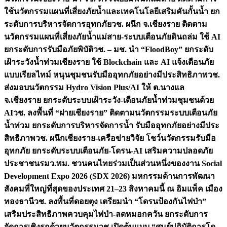
ใช้นวัตกรรมแผนที่เสี่ยงภัยน้ำและเทคโนโลยีเสริมคันกั้นน้ำ ยก
ระดับการบริหารจัดการอุทกภัย
วช. ผนึก จ.เชียงราย ติดตาม
นวัตกรรมแผนที่เสี่ยงภัยน้ำแม่สาย-ระบบเตือนภัยดินถล่ม ใช้ AI
ยกระดับการรับมือภัยพิบัติ
วช. – มช. นำ “FloodBoy” ยกระดับ
เฝ้าระวังน้ำท่วมเชียงราย ใช้ Blockchain และ AI แจ้งเตือนภัย
แบบเรียลไทม์ หนุนชุมชนรับมืออุทกภัยอย่างมีประสิทธิภาพ
วช.
ส่งมอบนวัตกรรม Hydro Vision Plus/AI ให้ ต.นางแล
จ.เชียงราย ยกระดับระบบเฝ้าระวัง-เตือนภัยน้ำท่วมชุมชนด้วย
AI
วช. ลงพื้นที่ “ฝายเชียงราย” ติดตามนวัตกรรมระบบเตือนภัย
น้ำท่วม ยกระดับการบริหารจัดการน้ำ รับมืออุทกภัยอย่างมีประ
สิทธิภาพ
วช. ผนึกเชียงราย-เครือข่ายวิจัย โชว์นวัตกรรมรับมือ
อุทกภัย ยกระดับระบบเตือนภัย-โดรน-AI เสริมความปลอดภัย
ประชาชน
รมว.พม. ชวนคนไทยร่วมเป็นส่วนหนึ่งของงาน Social
Development Expo 2026 (SDX 2026) มหกรรมด้านการพัฒนา
สังคมที่ใหญ่ที่สุดของประเทศ 21–23 สิงหาคมนี้ ณ อิมแพ็ค เมือง
ทองธานี
วช. ลงพื้นที่ดอยตุง เตรียมนำ “โดรนป้องกันไฟป่า”
เสริมประสิทธิภาพควบคุมไฟป่า-ลดหมอกควัน ยกระดับการ
จัดการเชิงรุกด้วยนวัตกรรม
วช.เปิดต้นแบบ “ศูนย์ปฏิบัติการโด