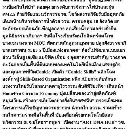
รนป้องกันไฟป่า” ดอยตุง ยกระดับการจัดการไฟป่าและฝุ่น
PM2.5 ด้วยวิจัยและนวัตกรรม
วช. โชว์ผลงานวิจัยรับมืออุทกภัย
เดินหน้าบริหารจัดการน้ำด้วย ววน. ครอบคลุม 10 จังหวัด ยก
ระดับระบบเตือนภัย-ข้อมูลกลาง ลดเสี่ยงน้ำท่วมอย่างยั่งยืน
มูลนิธิธรรมาภิบาลฯ จับมือโรงเรียนรัตนโกสินทร์สมโภช
บางเขน ลงนาม MOU พัฒนาหลักสูตรกฎหมาย ปลูกฝังธรรมาภิ
บาลเยาวชน ระยะ 5 ปี
เมืองแห่งอนาคต” ต้องไม่พัฒนาแบบแยก
ส่วน วีเอ็นยู เอเชีย แปซิฟิค เชื่อม 3 อุตสาหกรรมสำคัญ วางภาค
ตะวันออกเป็นพื้นที่ต้นแบบของเทคโนโลยีเพื่อเมือง เศรษฐกิจ
และคุณภาพชีวิต
Conicle เปิดตัว “Conicle Skills” พลิกโฉม
องค์กรสู่ Skills-Based Organization ผนึก AI ยกระดับทักษะ
แรงงานไทยรับโลกอนาคต
“อุไรวรรณ ตันติพิริยะกิจ” เดินหน้า
HomePro Circular Economy มุ่งเปลี่ยนของเก่าสู่ผลิตภัณฑ์
หมุนเวียน สร้างการเติบโตอย่างยั่งยืน
“ยศชนัน” ตรวจเยี่ยมชม
โครงการแก้ไขปัญหาความยากจน นำกลไก อววน. ร่วมสร้าง
กลไกความร่วมมือในพื้นที่ ขับเคลื่อนด้วยเทคโนโลยีและ
นวัตกรรม ณ จ.ยโสธร
“ดนุพร” เปิดงาน “ART DNA HUB” วช.