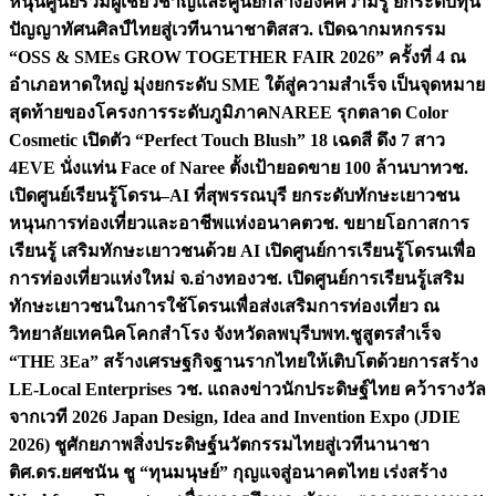
หนุนศูนย์รวมผู้เชี่ยวชาญและศูนย์กลางองค์ความรู้ ยกระดับทุน
ปัญญาทัศนศิลป์ไทยสู่เวทีนานาชาติ
สสว. เปิดฉากมหกรรม
“OSS & SMEs GROW TOGETHER FAIR 2026” ครั้งที่ 4 ณ
อำเภอหาดใหญ่ มุ่งยกระดับ SME ใต้สู่ความสำเร็จ เป็นจุดหมาย
สุดท้ายของโครงการระดับภูมิภาค
NAREE รุกตลาด Color
Cosmetic เปิดตัว “Perfect Touch Blush” 18 เฉดสี ดึง 7 สาว
4EVE นั่งแท่น Face of Naree ตั้งเป้ายอดขาย 100 ล้านบาท
วช.
เปิดศูนย์เรียนรู้โดรน–AI ที่สุพรรณบุรี ยกระดับทักษะเยาวชน
หนุนการท่องเที่ยวและอาชีพแห่งอนาคต
วช. ขยายโอกาสการ
เรียนรู้ เสริมทักษะเยาวชนด้วย AI เปิดศูนย์การเรียนรู้โดรนเพื่อ
การท่องเที่ยวแห่งใหม่ จ.อ่างทอง
วช. เปิดศูนย์การเรียนรู้เสริม
ทักษะเยาวชนในการใช้โดรนเพื่อส่งเสริมการท่องเที่ยว ณ
วิทยาลัยเทคนิคโคกสำโรง จังหวัดลพบุรี
บพท.ชูสูตรสำเร็จ
“THE 3Ea” สร้างเศรษฐกิจฐานรากไทยให้เติบโตด้วยการสร้าง
LE-Local Enterprises
วช. แถลงข่าวนักประดิษฐ์ไทย คว้ารางวัล
จากเวที 2026 Japan Design, Idea and Invention Expo (JDIE
2026) ชูศักยภาพสิ่งประดิษฐ์นวัตกรรมไทยสู่เวทีนานาชา
ติ
ศ.ดร.ยศชนัน ชู “ทุนมนุษย์” กุญแจสู่อนาคตไทย เร่งสร้าง