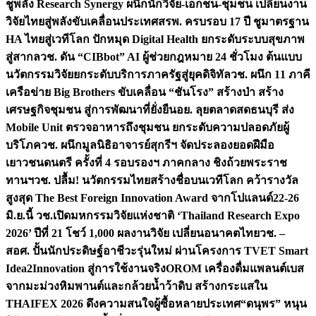
ชูพลัง Research Synergy ผนึกนักวิจัย-เอกชน-ชุมชน เปลี่ยนงาน
วิจัยไทยสู่พลังขับเคลื่อนประเทศ
สรพ. ครบรอบ 17 ปี ชูมาตรฐาน
HA ไทยสู่เวทีโลก ปักหมุด Digital Health ยกระดับระบบสุขภาพ
สู่สากล
วช. ดัน “CIBbot” AI ผู้ช่วยกฎหมาย 24 ชั่วโมง ต้นแบบ
นวัตกรรมวิจัยยกระดับบริการภาครัฐสู่ยุคดิจิทัล
วช. ผนึก 11 ภาคี
เครือข่าย Big Brothers ขับเคลื่อน “ชันโรง” สร้างป่า สร้าง
เศรษฐกิจชุมชน สู่การพัฒนาที่ยั่งยืน
อย. ลุยตลาดสดธนบุรี ส่ง
Mobile Unit ตรวจอาหารถึงชุมชน ยกระดับความปลอดภัยผู้
บริโภค
วช. ผนึกมูลนิธิอาจารย์สุกรีฯ จัดประลองยอดฝีมือ
เยาวชนดนตรี ครั้งที่ 4 รอบรองฯ ภาคกลาง ชิงถ้วยพระราช
ทานฯ
วช. ปลื้ม! นวัตกรรมไทยสร้างชื่อบนเวทีโลก คว้ารางวัล
สูงสุด The Best Foreign Innovation Award จากโปแลนด์
22-26
มิ.ย.นี้ วช.เปิดมหกรรมวิจัยแห่งชาติ ‘Thailand Research Expo
2026’ ปีที่ 21 โชว์ 1,000 ผลงานวิจัย เปลี่ยนอนาคตไทย
วช. –
สอศ. ปั้นนักประดิษฐ์อาชีวะรุ่นใหม่ ผ่านโครงการ TVET Smart
Idea2Innovation สู่การใช้งานจริง
OROM เครื่องดื่มแพลนต์เบส
จากมะม่วงหิมพานต์และกล้วยน้ำว้าดิบ สร้างกระแสใน
THAIFEX 2026 ดึงความสนใจผู้ซื้อหลายประเทศ
“ดนุพร” หนุน