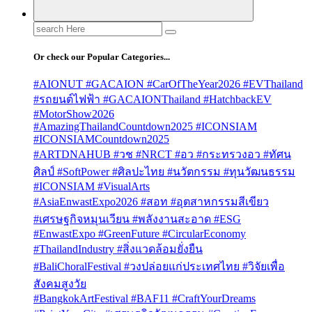
Search
for:
Or check our Popular Categories...
#AIONUT #GACAION #CarOfTheYear2026 #EVThailand
#รถยนต์ไฟฟ้า #GACAIONThailand #HatchbackEV
#MotorShow2026
#AmazingThailandCountdown2025 #ICONSIAM
#ICONSIAMCountdown2025
#ARTDNAHUB #วช #NRCT #อว #กระทรวงอว #ทัศน
ศิลป์ #SoftPower #ศิลปะไทย #นวัตกรรม #ทุนวัฒนธรรม
#ICONSIAM #VisualArts
#AsiaEnwastExpo2026 #สอท #อุตสาหกรรมสีเขียว
#เศรษฐกิจหมุนเวียน #พลังงานสะอาด #ESG
#EnwastExpo #GreenFuture #CircularEconomy
#ThailandIndustry #สิ่งแวดล้อมยั่งยืน
#BaliChoralFestival #วงปล่อยแก่ประเทศไทย #วิจัยเพื่อ
สังคมสูงวัย
#BangkokArtFestival #BAF11 #CraftYourDreams