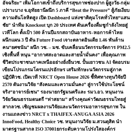
อัจฉริยะ” เพิ่มโอกาสเข้าถึงบริการสุขภาพช่องปาก ผู้สูงวัย-กลุ่ม
เปราะบาง จ.อุทัยธานี
ผนึก 5 ภาคี “Beat the Pressure” สู้ภัยเงียบ
ความดันโลหิตสูง เปิด Dashboard แห่งชาติคุมโรคทั่วไทย
“แสน
ชัย” นำทีม Knockout บุก 20 ประเทศ ดันเครื่องดื่มชูกำลังไทยสู่
เวทีโลก ตั้งเป้า 500 ล้านปีแรก
สถาบันอาหาร–หอการค้าไทย
ผนึกแผน 3 ปี ดัน Future Food เจาะตลาดอินเดีย 1.46 พันล้าน
คน
“ยศชนัน” ผนึก วช. – มช. ขับเคลื่อนนวัตกรรมจัดการ PM2.5
เชิงพื้นที่ หนุน “อากาศสะอาดและสายน้ำมั่นคง” เพื่อคุณภาพ
ชีวิตประชาชนภาคเหนืออย่างยั่งยืน
วช. ปั้นเยาวชน AI จัดอบรม
เขียนโปรแกรมโดรนแปรอักษร เสริมทักษะนวัตกรรมสู่ภาค
ปฏิบัติ
วช. เปิดเวที NRCT Open House 2026 ชี้ทิศทางทุนวิจัยปี
2570 ดันงานวิจัย “สังคมและความมั่นคง” สู่การใช้ประโยชน์
จริง
“อาจารย์เชน” รองนายกรัฐมนตรีและ รมว.อว. หนุนงาน
วิจัยวัฒนธรรมดนตรี “ท่าสยาม” สร้างคุณค่าวัฒนธรรมไทยสู่
สากล
วช. เชิญชมผลงานวิจัยและนวัตกรรมอาหารสุขภาพ ใน
งานแถลงข่าว NRCT x THAIFEX-ANUGA ASIA 2026
InnoFood, Healthy Choice
วช. หนุนงานวิจัย ม.สวนดุสิต นำ
มาตรฐานสากล ISO 37001ยกระดับความโปร่งใสองค์กร