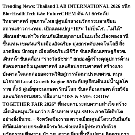
Skip
Trending News:
Thailand LAB INTERNATIONAL 2026 ผนึก
to
Bio+HealthTech และ FutureCHEM ดัน AI ยกระดับ
content
วิทยาศาสตร์-สุขภาพไทย สู่ศูนย์กลางนวัตกรรมอาเซียน
สถานเสาวภา-กทม. เปิดแคมเปญ “HPV ไม่เป็นไร…ไม่ได้”
เตือนอย่าชะล่าใจ ก่อนภัยเงียบลุกลามเป็นมะเร็ง
เมืองทองธานี
ขึ้นแท่น เขตส่งเสริมเมืองอัจฉริยะ มุ่งยกระดับเทคโนโลยี สิ่ง
แวดล้อม ปักหมุด เมืองอัจฉริยะมีชีวิต ขับเคลื่อนเศรษฐกิจ
วช.
เดินหน้าขับเคลื่อน “รางวัลธัชชา” ยกย่องผู้สร้างคุณูปการด้าน
สังคมศาสตร์ มนุษยศาสตร์ และศิลปกรรมศาสตร์ สร้างแรง
บันดาลใจและต่อยอดงานวิจัยสู่การพัฒนาประเทศ
วช. หนุน
นโยบาย Local Growth Engine ยกระดับทุเรียนต้นแม่น้ำมูลโค
ราช ตั้ง 9 ศูนย์ชุมชนเกษตรรักษ์โลก ขับเคลื่อนเกษตรด้วยวิจัย
และนวัตกรรม
สสว. ปลื้มงาน “OSS & SMEs GROW
TOGETHER FAIR 2026” ที่สงขลาประสบความสำเร็จ สร้าง
เม็ดเงินหมุนเวียนกว่า 5 ล้านบาท หนุน SMEs ภาคใต้เติบโต
อย่างยั่งยืน
วช. – จังหวัดเชียงราย ตรวจเยี่ยมศูนย์โดรนรับมือภัย
พิบัติแม่สาย ยกระดับเฝ้าระวัง–ช่วยเหลือผู้ประสบภัยด้วย
นวัตกรรม
เชียงราย นำ วช. ตรวจเยี่ยมพื้นที่แม่สาย ติดตามการ