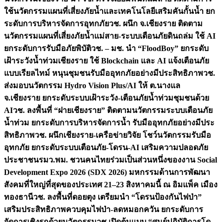
ใช้นวัตกรรมแผนที่เสี่ยงภัยน้ำและเทคโนโลยีเสริมคันกั้นน้ำ ยก
ระดับการบริหารจัดการอุทกภัย
วช. ผนึก จ.เชียงราย ติดตาม
นวัตกรรมแผนที่เสี่ยงภัยน้ำแม่สาย-ระบบเตือนภัยดินถล่ม ใช้ AI
ยกระดับการรับมือภัยพิบัติ
วช. – มช. นำ “FloodBoy” ยกระดับ
เฝ้าระวังน้ำท่วมเชียงราย ใช้ Blockchain และ AI แจ้งเตือนภัย
แบบเรียลไทม์ หนุนชุมชนรับมืออุทกภัยอย่างมีประสิทธิภาพ
วช.
ส่งมอบนวัตกรรม Hydro Vision Plus/AI ให้ ต.นางแล
จ.เชียงราย ยกระดับระบบเฝ้าระวัง-เตือนภัยน้ำท่วมชุมชนด้วย
AI
วช. ลงพื้นที่ “ฝายเชียงราย” ติดตามนวัตกรรมระบบเตือนภัย
น้ำท่วม ยกระดับการบริหารจัดการน้ำ รับมืออุทกภัยอย่างมีประ
สิทธิภาพ
วช. ผนึกเชียงราย-เครือข่ายวิจัย โชว์นวัตกรรมรับมือ
อุทกภัย ยกระดับระบบเตือนภัย-โดรน-AI เสริมความปลอดภัย
ประชาชน
รมว.พม. ชวนคนไทยร่วมเป็นส่วนหนึ่งของงาน Social
Development Expo 2026 (SDX 2026) มหกรรมด้านการพัฒนา
สังคมที่ใหญ่ที่สุดของประเทศ 21–23 สิงหาคมนี้ ณ อิมแพ็ค เมือง
ทองธานี
วช. ลงพื้นที่ดอยตุง เตรียมนำ “โดรนป้องกันไฟป่า”
เสริมประสิทธิภาพควบคุมไฟป่า-ลดหมอกควัน ยกระดับการ
จัดการเชิงรุกด้วยนวัตกรรม
วช.เปิดต้นแบบ “ศูนย์ปฏิบัติการโด