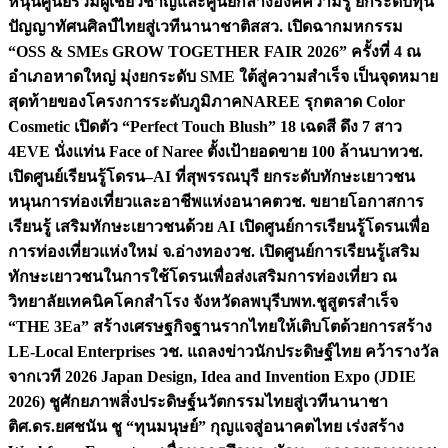
หนุนศูนย์รวมผู้เชี่ยวชาญและศูนย์กลางองค์ความรู้ ยกระดับทุน
ปัญญาทัศนศิลป์ไทยสู่เวทีนานาชาติ
สสว. เปิดฉากมหกรรม
“OSS & SMEs GROW TOGETHER FAIR 2026” ครั้งที่ 4 ณ
อำเภอหาดใหญ่ มุ่งยกระดับ SME ใต้สู่ความสำเร็จ เป็นจุดหมาย
สุดท้ายของโครงการระดับภูมิภาค
NAREE รุกตลาด Color
Cosmetic เปิดตัว “Perfect Touch Blush” 18 เฉดสี ดึง 7 สาว
4EVE นั่งแท่น Face of Naree ตั้งเป้ายอดขาย 100 ล้านบาท
วช.
เปิดศูนย์เรียนรู้โดรน–AI ที่สุพรรณบุรี ยกระดับทักษะเยาวชน
หนุนการท่องเที่ยวและอาชีพแห่งอนาคต
วช. ขยายโอกาสการ
เรียนรู้ เสริมทักษะเยาวชนด้วย AI เปิดศูนย์การเรียนรู้โดรนเพื่อ
การท่องเที่ยวแห่งใหม่ จ.อ่างทอง
วช. เปิดศูนย์การเรียนรู้เสริม
ทักษะเยาวชนในการใช้โดรนเพื่อส่งเสริมการท่องเที่ยว ณ
วิทยาลัยเทคนิคโคกสำโรง จังหวัดลพบุรี
บพท.ชูสูตรสำเร็จ
“THE 3Ea” สร้างเศรษฐกิจฐานรากไทยให้เติบโตด้วยการสร้าง
LE-Local Enterprises
วช. แถลงข่าวนักประดิษฐ์ไทย คว้ารางวัล
จากเวที 2026 Japan Design, Idea and Invention Expo (JDIE
2026) ชูศักยภาพสิ่งประดิษฐ์นวัตกรรมไทยสู่เวทีนานาชา
ติ
ศ.ดร.ยศชนัน ชู “ทุนมนุษย์” กุญแจสู่อนาคตไทย เร่งสร้าง