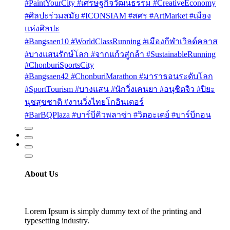
#PaintYourCity #เศรษฐกิจวัฒนธรรม #CreativeEconomy
#ศิลปะร่วมสมัย #ICONSIAM #สศร #ArtMarket #เมือง
แห่งศิลปะ
#Bangsaen10 #WorldClassRunning #เมืองกีฬาเวิลด์คลาส
#บางแสนรักษ์โลก #จากแก้วสู่กล้า #SustainableRunning
#ChonburiSportsCity
#Bangsaen42 #ChonburiMarathon #มาราธอนระดับโลก
#SportTourism #บางแสน #นักวิ่งเคนยา #อนุชิตจิว #ปิยะ
นุชสุขชาติ #งานวิ่งไทยโกอินเตอร์
#BarBQPlaza #บาร์บีคิวพลาซ่า #วิตอะเดย์ #บาร์บีกอน
About Us
Lorem Ipsum is simply dummy text of the printing and
typesetting industry.