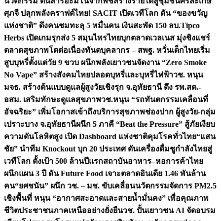
นวัตกรรม ดันสารอะมิโนจากพืชสร้างรายได้สู่ชุมชนศรีสะเกษ
ศุภจี ปลุกพลังคราฟต์ไทย! SACIT เปิดเวทีโลก ดัน “ของขวัญ
แห่งชาติ” ดึงคนชมทะลุ 5 หมื่นคน เงินสะพัด 150 ลบ.
Tipco
Herbs เปิดเกมรุกส่ง 5 สมุนไพรไทยบุกตลาดเวลเนส มุ่งชิงแชร์
ตลาดสุขภาพโตต่อเนื่อง
ทันตบุคลากร – สพฐ. หวั่นเด็กไทยเริ่ม
สูบบุหรี่ตั้งแต่วัย 9 ขวบ ผนึกพลังเยาวชนจัดงาน “Zero Smoke
No Vape” สร้างสังคมไทยปลอดบุหรี่และบุหรี่ไฟฟ้า
วช. หนุน
มจธ. สร้างต้นแบบดูแลผู้สูงวัยเชิงรุก จ.อุทัยธานี ดึง รพ.สต.-
อสม. เสริมทักษะดูแลสุขภาพ
วช.หนุน “รถทันตกรรมเคลื่อนที่
อัจฉริยะ” เพิ่มโอกาสเข้าถึงบริการสุขภาพช่องปาก ผู้สูงวัย-กลุ่ม
เปราะบาง จ.อุทัยธานี
ผนึก 5 ภาคี “Beat the Pressure” สู้ภัยเงียบ
ความดันโลหิตสูง เปิด Dashboard แห่งชาติคุมโรคทั่วไทย
“แสน
ชัย” นำทีม Knockout บุก 20 ประเทศ ดันเครื่องดื่มชูกำลังไทยสู่
เวทีโลก ตั้งเป้า 500 ล้านปีแรก
สถาบันอาหาร–หอการค้าไทย
ผนึกแผน 3 ปี ดัน Future Food เจาะตลาดอินเดีย 1.46 พันล้าน
คน
“ยศชนัน” ผนึก วช. – มช. ขับเคลื่อนนวัตกรรมจัดการ PM2.5
เชิงพื้นที่ หนุน “อากาศสะอาดและสายน้ำมั่นคง” เพื่อคุณภาพ
ชีวิตประชาชนภาคเหนืออย่างยั่งยืน
วช. ปั้นเยาวชน AI จัดอบรม