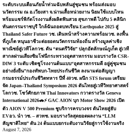
ระดับระบบเตือนภัยน้ำท่วมฉับพลันสู่ชุมชน พร้อมส่งมอบ
นวัตกรรม ณ อ.เวียงสา จ.น่าน
เสื้อหน่วยงาน นิยมใช้แบบไหน
พร้อมแชร์พิกัดโรงงานสั่งผลิต
ฟันสวย สุขภาพดี ไปกับ 5 คลินิก
ทันตกรรมราชบุรี ใกล้ฉัน
ถอดบทเรียน Earthquake 2025 สู่
Thailand Safer Future วช. เดินหน้าสร้างความพร้อม
วช. ลงพื้น
ที่ภูเก็ต หนุนอาชีวะต่อยอดนวัตกรรมท้องถิ่น สร้างมูลค่าเชิง
พาณิชย์สู่เวทีโลก
วช. ดัน “ดนตรีวิจัย” ปลุกอัตลักษณ์ภูเก็ต สู่เวที
สากลผ่านเสียงซิมโฟนี
กระทรวงอุตสาหกรรม มอบรางวัล CSR-
DIW 3 ระดับ เชิดชูโรงงานต้นแบบ“อุตสาหกรรมดี อยู่คู่ชุมชน
อย่างยั่งยืน”
กองทัพบก-ไทยประกันชีวิต ลงนามต่อสัญญา
กรมธรรม์ประกันชีวิตทหาร ปีที่ 40
วช. ผนึก STS forum เตรียม
จัด Japan–Thailand Symposium 2026 ดันไทยสู่เวทีวิทยาศาสตร์
โลก
วช. โชว์ศักยภาพ Thai Innovators กวาดรางวัล Geneva
International 2026
🚗⚡️ GAC AION บุก Motor Show 2026 เปิด
ตัว AION V 500 Premium ชูบริการครบวงจร ดันไทยสู่ฮับ
EV
อว. นำ วช. – สวทช. มอบรางวัลสุดยอดผลงาน “LLM
สัญชาติไทย” ดัน 24 ต้นแบบยกระดับงานวิจัยสู่การใช้งานจริง
August 7, 2026