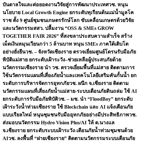
บันดาลใจและต่อยอดงานวิจัยสู่การพัฒนาประเทศ
วช. หนุน
นโยบาย Local Growth Engine ยกระดับทุเรียนต้นแม่น้ำมูลโค
ราช ตั้ง 9 ศูนย์ชุมชนเกษตรรักษ์โลก ขับเคลื่อนเกษตรด้วยวิจัย
และนวัตกรรม
สสว. ปลื้มงาน “OSS & SMEs GROW
TOGETHER FAIR 2026” ที่สงขลาประสบความสำเร็จ สร้าง
เม็ดเงินหมุนเวียนกว่า 5 ล้านบาท หนุน SMEs ภาคใต้เติบโต
อย่างยั่งยืน
วช. – จังหวัดเชียงราย ตรวจเยี่ยมศูนย์โดรนรับมือภัย
พิบัติแม่สาย ยกระดับเฝ้าระวัง–ช่วยเหลือผู้ประสบภัยด้วย
นวัตกรรม
เชียงราย นำ วช. ตรวจเยี่ยมพื้นที่แม่สาย ติดตามการ
ใช้นวัตกรรมแผนที่เสี่ยงภัยน้ำและเทคโนโลยีเสริมคันกั้นน้ำ ยก
ระดับการบริหารจัดการอุทกภัย
วช. ผนึก จ.เชียงราย ติดตาม
นวัตกรรมแผนที่เสี่ยงภัยน้ำแม่สาย-ระบบเตือนภัยดินถล่ม ใช้ AI
ยกระดับการรับมือภัยพิบัติ
วช. – มช. นำ “FloodBoy” ยกระดับ
เฝ้าระวังน้ำท่วมเชียงราย ใช้ Blockchain และ AI แจ้งเตือนภัย
แบบเรียลไทม์ หนุนชุมชนรับมืออุทกภัยอย่างมีประสิทธิภาพ
วช.
ส่งมอบนวัตกรรม Hydro Vision Plus/AI ให้ ต.นางแล
จ.เชียงราย ยกระดับระบบเฝ้าระวัง-เตือนภัยน้ำท่วมชุมชนด้วย
AI
วช. ลงพื้นที่ “ฝายเชียงราย” ติดตามนวัตกรรมระบบเตือนภัย