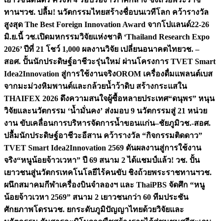
ทานฯ
วช. ปลื้ม! นวัตกรรมไทยสร้างชื่อบนเวทีโลก คว้ารางวัล
สูงสุด The Best Foreign Innovation Award จากโปแลนด์
22-26
มิ.ย.นี้ วช.เปิดมหกรรมวิจัยแห่งชาติ ‘Thailand Research Expo
2026’ ปีที่ 21 โชว์ 1,000 ผลงานวิจัย เปลี่ยนอนาคตไทย
วช. –
สอศ. ปั้นนักประดิษฐ์อาชีวะรุ่นใหม่ ผ่านโครงการ TVET Smart
Idea2Innovation สู่การใช้งานจริง
OROM เครื่องดื่มแพลนต์เบส
จากมะม่วงหิมพานต์และกล้วยน้ำว้าดิบ สร้างกระแสใน
THAIFEX 2026 ดึงความสนใจผู้ซื้อหลายประเทศ
“ดนุพร” หนุน
วิจัยและนวัตกรรม ‘น้ำมั่นคง’ ส่งมอบ 9 นวัตกรรมสู่ 21 หน่วย
งาน ขับเคลื่อนการบริหารจัดการน้ำขอนแก่น–ชัยภูมิ
วช.-สอศ.
ปลื้มนักประดิษฐ์อาชีวะอีสาน คว้ารางวัล “กิจกรรมติดดาว”
TVET Smart Idea2Innovation 2569 ดันผลงานสู่การใช้งาน
จริง
“หนูน้อยจ้าวเวหา” ปี 69 สนาม 2 ได้แชมป์แล้ว! วช. ปั้น
เยาวชนสู่นวัตกรเทคโนโลยีไร้คนขับ ชิงถ้วยพระราชทานฯ
วช.
ผนึกสมาคมกีฬาเครื่องบินจำลองฯ และ ThaiPBS จัดศึก “หนู
น้อยจ้าวเวหา 2569” สนาม 2 เยาวชนกว่า 60 ทีมประชัน
ศักยภาพโดรน
วช. ยกระดับภูมิปัญญาไทยด้วยวิจัยและ