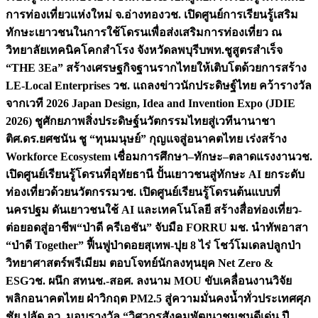
การท่องเที่ยวแห่งใหม่ จ.อ่างทอง
วช. เปิดศูนย์การเรียนรู้เสริม
ทักษะเยาวชนในการใช้โดรนเพื่อส่งเสริมการท่องเที่ยว ณ
วิทยาลัยเทคนิคโคกสำโรง จังหวัดลพบุรี
บพท.ชูสูตรสำเร็จ
“THE 3Ea” สร้างเศรษฐกิจฐานรากไทยให้เติบโตด้วยการสร้าง
LE-Local Enterprises
วช. แถลงข่าวนักประดิษฐ์ไทย คว้ารางวัล
จากเวที 2026 Japan Design, Idea and Invention Expo (JDIE
2026) ชูศักยภาพสิ่งประดิษฐ์นวัตกรรมไทยสู่เวทีนานาชา
ติ
ศ.ดร.ยศชนัน ชู “ทุนมนุษย์” กุญแจสู่อนาคตไทย เร่งสร้าง
Workforce Ecosystem เชื่อมการศึกษา–ทักษะ–ตลาดแรงงาน
วช.
เปิดศูนย์เรียนรู้โดรนที่อุทัยธานี ปั้นเยาวชนสู่ทักษะ AI ยกระดับ
ท่องเที่ยวด้วยนวัตกรรม
วช. เปิดศูนย์เรียนรู้โดรนต้นแบบที่
นครปฐม ดันเยาวชนใช้ AI และเทคโนโลยี สร้างสื่อท่องเที่ยว-
ต่อยอดสู่อาชีพ
“ป่าดี ครีเอชัน” จับมือ FORRU มช. นำทัพอาสา
“ป่าดี Together” ฟื้นฟูป่าดอยสุเทพ-ปุย 8 ไร่ โชว์โมเดลปลูกป่า
วิทยาศาสตร์พรีเมียม ตอบโจทย์นักลงทุนยุค Net Zero &
ESG
วช. ผนึก สทนช.-สอศ. ลงนาม MOU ขับเคลื่อนงานวิจัย
พลิกอนาคตไทย ฝ่าวิกฤต PM2.5 สู่ความมั่นคงน้ำทั่วประเทศ
ศุภ
ชัย ปลัด อว. มอบรางวัล “วิศวกรสังคมพัฒนาชุมชนดีเด่น ปี