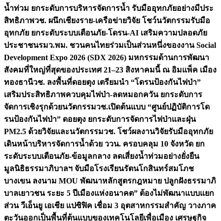
น้ำท่วม ยกระดับการบริหารจัดการน้ำ รับมืออุทกภัยอย่างมีประ
สิทธิภาพ
วช. ผนึกเชียงราย-เครือข่ายวิจัย โชว์นวัตกรรมรับมือ
อุทกภัย ยกระดับระบบเตือนภัย-โดรน-AI เสริมความปลอดภัย
ประชาชน
รมว.พม. ชวนคนไทยร่วมเป็นส่วนหนึ่งของงาน Social
Development Expo 2026 (SDX 2026) มหกรรมด้านการพัฒนา
สังคมที่ใหญ่ที่สุดของประเทศ 21–23 สิงหาคมนี้ ณ อิมแพ็ค เมือง
ทองธานี
วช. ลงพื้นที่ดอยตุง เตรียมนำ “โดรนป้องกันไฟป่า”
เสริมประสิทธิภาพควบคุมไฟป่า-ลดหมอกควัน ยกระดับการ
จัดการเชิงรุกด้วยนวัตกรรม
วช.เปิดต้นแบบ “ศูนย์ปฏิบัติการโด
รนป้องกันไฟป่า” ดอยตุง ยกระดับการจัดการไฟป่าและฝุ่น
PM2.5 ด้วยวิจัยและนวัตกรรม
วช. โชว์ผลงานวิจัยรับมืออุทกภัย
เดินหน้าบริหารจัดการน้ำด้วย ววน. ครอบคลุม 10 จังหวัด ยก
ระดับระบบเตือนภัย-ข้อมูลกลาง ลดเสี่ยงน้ำท่วมอย่างยั่งยืน
มูลนิธิธรรมาภิบาลฯ จับมือโรงเรียนรัตนโกสินทร์สมโภช
บางเขน ลงนาม MOU พัฒนาหลักสูตรกฎหมาย ปลูกฝังธรรมาภิ
บาลเยาวชน ระยะ 5 ปี
เมืองแห่งอนาคต” ต้องไม่พัฒนาแบบแยก
ส่วน วีเอ็นยู เอเชีย แปซิฟิค เชื่อม 3 อุตสาหกรรมสำคัญ วางภาค
ตะวันออกเป็นพื้นที่ต้นแบบของเทคโนโลยีเพื่อเมือง เศรษฐกิจ