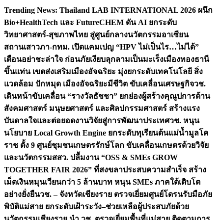
Skip
Trending News:
Thailand LAB INTERNATIONAL 2026 ผนึก
to
Bio+HealthTech และ FutureCHEM ดัน AI ยกระดับ
content
วิทยาศาสตร์-สุขภาพไทย สู่ศูนย์กลางนวัตกรรมอาเซียน
สถานเสาวภา-กทม. เปิดแคมเปญ “HPV ไม่เป็นไร…ไม่ได้”
เตือนอย่าชะล่าใจ ก่อนภัยเงียบลุกลามเป็นมะเร็ง
เมืองทองธานี
ขึ้นแท่น เขตส่งเสริมเมืองอัจฉริยะ มุ่งยกระดับเทคโนโลยี สิ่ง
แวดล้อม ปักหมุด เมืองอัจฉริยะมีชีวิต ขับเคลื่อนเศรษฐกิจ
วช.
เดินหน้าขับเคลื่อน “รางวัลธัชชา” ยกย่องผู้สร้างคุณูปการด้าน
สังคมศาสตร์ มนุษยศาสตร์ และศิลปกรรมศาสตร์ สร้างแรง
บันดาลใจและต่อยอดงานวิจัยสู่การพัฒนาประเทศ
วช. หนุน
นโยบาย Local Growth Engine ยกระดับทุเรียนต้นแม่น้ำมูลโค
ราช ตั้ง 9 ศูนย์ชุมชนเกษตรรักษ์โลก ขับเคลื่อนเกษตรด้วยวิจัย
และนวัตกรรม
สสว. ปลื้มงาน “OSS & SMEs GROW
TOGETHER FAIR 2026” ที่สงขลาประสบความสำเร็จ สร้าง
เม็ดเงินหมุนเวียนกว่า 5 ล้านบาท หนุน SMEs ภาคใต้เติบโต
อย่างยั่งยืน
วช. – จังหวัดเชียงราย ตรวจเยี่ยมศูนย์โดรนรับมือภัย
พิบัติแม่สาย ยกระดับเฝ้าระวัง–ช่วยเหลือผู้ประสบภัยด้วย
นวัตกรรม
เชียงราย นำ วช. ตรวจเยี่ยมพื้นที่แม่สาย ติดตามการ