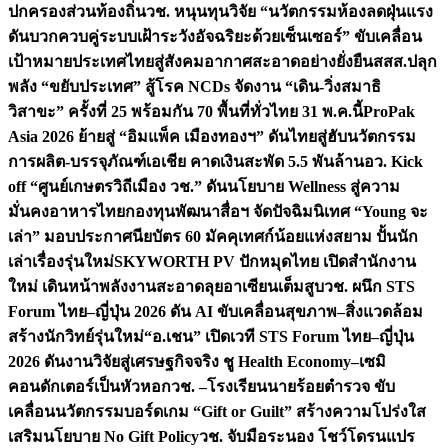
ปกครองส่วนท้องถิ่น
วช. หนุนทุนวิจัย “นวัตกรรมห้องลดฝุ่นแรง
ดันบวกควบคู่ระบบเฝ้าระวังอัจฉริยะด้วยเซ็นเซอร์” ขับเคลื่อน
เป้าหมายประเทศไทยสู่สังคมอากาศสะอาดอย่างยั่งยืน
สสส.ปลุก
พลัง “ขยับประเทศ” สู้โรค NCDs จัดงาน “เดิน-วิ่งสมาธิ
วิสาขะ” ครั้งที่ 25 พร้อมกัน 70 พื้นที่ทั่วไทย 31 พ.ค.นี้
ProPak
Asia 2026 ย้ายสู่ “อิมแพ็ค เมืองทองฯ” ดันไทยสู่ฮับนวัตกรรม
การผลิต-บรรจุภัณฑ์เอเชีย คาดเงินสะพัด 5.5 พันล้าน
อว. Kick
off “ศูนย์เกษตรวิถีเมือง วช.” ดันนโยบาย Wellness สู่ความ
มั่นคงอาหารไทย
กองทุนพัฒนาสื่อฯ จัดปัจฉิมนิเทศ “Young จะ
เล่า” มอบประกาศนียบัตร 60 มัคคุเทศก์น้อยแห่งสยาม ปั้นนัก
เล่าเรื่องรุ่นใหม่
SKYWORTH PV ปักหมุดไทย เปิดสำนักงาน
ใหม่ เดินหน้าพลังงานสะอาดลุยอาเซียนเต็มสูบ
วช. ผนึก STS
Forum ไทย–ญี่ปุ่น 2026 ดัน AI ขับเคลื่อนสุขภาพ–สิ่งแวดล้อม
สร้างนักวิทย์รุ่นใหม่
“อ.เชน” เปิดเวที STS Forum ไทย–ญี่ปุ่น
2026 ดันงานวิจัยสู่เศรษฐกิจจริง ชู Health Economy–เซมิ
คอนดักเตอร์เป็นหัวหอก
วช. –โรงเรียนนายร้อยตำรวจ ขับ
เคลื่อนนวัตกรรมบอร์ดเกม “Gift or Guilt” สร้างความโปร่งใส
เสริมนโยบาย No Gift Policy
วช. จับมือระนอง โชว์โดรนแปร