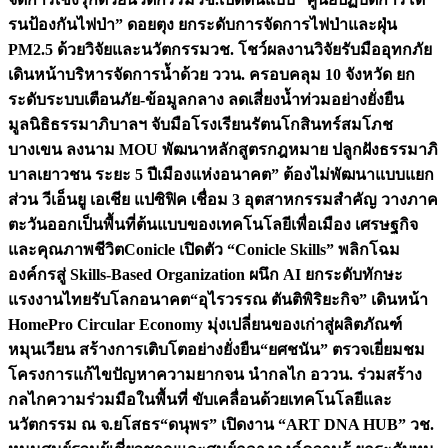
รนป้องกันไฟป่า” ดอยตุง ยกระดับการจัดการไฟป่าและฝุ่น
PM2.5 ด้วยวิจัยและนวัตกรรม
วช. โชว์ผลงานวิจัยรับมืออุทกภัย
เดินหน้าบริหารจัดการน้ำด้วย ววน. ครอบคลุม 10 จังหวัด ยก
ระดับระบบเตือนภัย-ข้อมูลกลาง ลดเสี่ยงน้ำท่วมอย่างยั่งยืน
มูลนิธิธรรมาภิบาลฯ จับมือโรงเรียนรัตนโกสินทร์สมโภช
บางเขน ลงนาม MOU พัฒนาหลักสูตรกฎหมาย ปลูกฝังธรรมาภิ
บาลเยาวชน ระยะ 5 ปี
เมืองแห่งอนาคต” ต้องไม่พัฒนาแบบแยก
ส่วน วีเอ็นยู เอเชีย แปซิฟิค เชื่อม 3 อุตสาหกรรมสำคัญ วางภาค
ตะวันออกเป็นพื้นที่ต้นแบบของเทคโนโลยีเพื่อเมือง เศรษฐกิจ
และคุณภาพชีวิต
Conicle เปิดตัว “Conicle Skills” พลิกโฉม
องค์กรสู่ Skills-Based Organization ผนึก AI ยกระดับทักษะ
แรงงานไทยรับโลกอนาคต
“อุไรวรรณ ตันติพิริยะกิจ” เดินหน้า
HomePro Circular Economy มุ่งเปลี่ยนของเก่าสู่ผลิตภัณฑ์
หมุนเวียน สร้างการเติบโตอย่างยั่งยืน
“ยศชนัน” ตรวจเยี่ยมชม
โครงการแก้ไขปัญหาความยากจน นำกลไก อววน. ร่วมสร้าง
กลไกความร่วมมือในพื้นที่ ขับเคลื่อนด้วยเทคโนโลยีและ
นวัตกรรม ณ จ.ยโสธร
“ดนุพร” เปิดงาน “ART DNA HUB” วช.