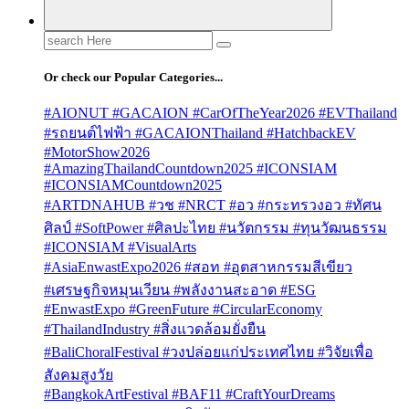
Search
for:
Or check our Popular Categories...
#AIONUT #GACAION #CarOfTheYear2026 #EVThailand
#รถยนต์ไฟฟ้า #GACAIONThailand #HatchbackEV
#MotorShow2026
#AmazingThailandCountdown2025 #ICONSIAM
#ICONSIAMCountdown2025
#ARTDNAHUB #วช #NRCT #อว #กระทรวงอว #ทัศน
ศิลป์ #SoftPower #ศิลปะไทย #นวัตกรรม #ทุนวัฒนธรรม
#ICONSIAM #VisualArts
#AsiaEnwastExpo2026 #สอท #อุตสาหกรรมสีเขียว
#เศรษฐกิจหมุนเวียน #พลังงานสะอาด #ESG
#EnwastExpo #GreenFuture #CircularEconomy
#ThailandIndustry #สิ่งแวดล้อมยั่งยืน
#BaliChoralFestival #วงปล่อยแก่ประเทศไทย #วิจัยเพื่อ
สังคมสูงวัย
#BangkokArtFestival #BAF11 #CraftYourDreams