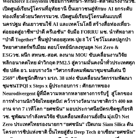
Workforce Ecosystem เชื่อมการศึกษา–ทักษะ–ตลาดแรงงาน
วช.
เปิดศูนย์เรียนรู้โดรนที่อุทัยธานี ปั้นเยาวชนสู่ทักษะ AI ยกระดับ
ท่องเที่ยวด้วยนวัตกรรม
วช. เปิดศูนย์เรียนรู้โดรนต้นแบบที่
นครปฐม ดันเยาวชนใช้ AI และเทคโนโลยี สร้างสื่อท่องเที่ยว-
ต่อยอดสู่อาชีพ
“ป่าดี ครีเอชัน” จับมือ FORRU มช. นำทัพอาสา
“ป่าดี Together” ฟื้นฟูป่าดอยสุเทพ-ปุย 8 ไร่ โชว์โมเดลปลูกป่า
วิทยาศาสตร์พรีเมียม ตอบโจทย์นักลงทุนยุค Net Zero &
ESG
วช. ผนึก สทนช.-สอศ. ลงนาม MOU ขับเคลื่อนงานวิจัย
พลิกอนาคตไทย ฝ่าวิกฤต PM2.5 สู่ความมั่นคงน้ำทั่วประเทศ
ศุภ
ชัย ปลัด อว. มอบรางวัล “วิศวกรสังคมพัฒนาชุมชนดีเด่น ปี
2569” เชิดชูนักศึกษา มรภ. 38 แห่ง ขับเคลื่อนนวัตกรรมพัฒนา
ชุมชน
TPQI x Steps x ผู้ประกอบการ : ศักยภาพของ
Neurodivergent ผู้ที่มีความหลากหลายทางการรับรู้ สู่โลกของ
การทำงาน
นักวิจัยไทยสุดปัง! คว้ารางวัลนานาชาติกว่า 400 ผล
งาน จาก 7 เวทีโลก “ยศชนัน” มอบประกาศนียบัตรเชิดชูเกียรติ
วช. ชูพัฒนากำลังคนวิจัย ขับเคลื่อนพลังงานยั่งยืน มุ่งเป้า Net
Zero ประเทศไทย
รองนายกฯ “ยศชนัน” เปิดเกม Siam Silica ดัน
โครงการชิปแห่งชาติ ปั้นไทยสู่ฮับ Deep Tech อาเซียน
“ยศชนัน”