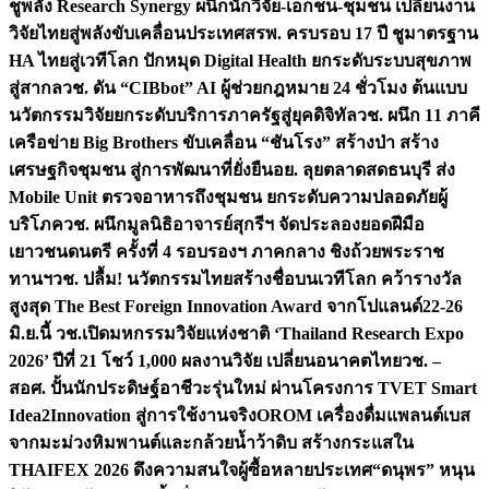
ชูพลัง Research Synergy ผนึกนักวิจัย-เอกชน-ชุมชน เปลี่ยนงาน
วิจัยไทยสู่พลังขับเคลื่อนประเทศ
สรพ. ครบรอบ 17 ปี ชูมาตรฐาน
HA ไทยสู่เวทีโลก ปักหมุด Digital Health ยกระดับระบบสุขภาพ
สู่สากล
วช. ดัน “CIBbot” AI ผู้ช่วยกฎหมาย 24 ชั่วโมง ต้นแบบ
นวัตกรรมวิจัยยกระดับบริการภาครัฐสู่ยุคดิจิทัล
วช. ผนึก 11 ภาคี
เครือข่าย Big Brothers ขับเคลื่อน “ชันโรง” สร้างป่า สร้าง
เศรษฐกิจชุมชน สู่การพัฒนาที่ยั่งยืน
อย. ลุยตลาดสดธนบุรี ส่ง
Mobile Unit ตรวจอาหารถึงชุมชน ยกระดับความปลอดภัยผู้
บริโภค
วช. ผนึกมูลนิธิอาจารย์สุกรีฯ จัดประลองยอดฝีมือ
เยาวชนดนตรี ครั้งที่ 4 รอบรองฯ ภาคกลาง ชิงถ้วยพระราช
ทานฯ
วช. ปลื้ม! นวัตกรรมไทยสร้างชื่อบนเวทีโลก คว้ารางวัล
สูงสุด The Best Foreign Innovation Award จากโปแลนด์
22-26
มิ.ย.นี้ วช.เปิดมหกรรมวิจัยแห่งชาติ ‘Thailand Research Expo
2026’ ปีที่ 21 โชว์ 1,000 ผลงานวิจัย เปลี่ยนอนาคตไทย
วช. –
สอศ. ปั้นนักประดิษฐ์อาชีวะรุ่นใหม่ ผ่านโครงการ TVET Smart
Idea2Innovation สู่การใช้งานจริง
OROM เครื่องดื่มแพลนต์เบส
จากมะม่วงหิมพานต์และกล้วยน้ำว้าดิบ สร้างกระแสใน
THAIFEX 2026 ดึงความสนใจผู้ซื้อหลายประเทศ
“ดนุพร” หนุน