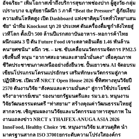
อัจฉริยะ” เพิ่มโอกาสเข้าถึงบริการสุขภาพช่องปาก ผู้สูงวัย-กลุ่ม
เปราะบาง จ.อุทัยธานี
ผนึก 5 ภาคี “Beat the Pressure” สู้ภัยเงียบ
ความดันโลหิตสูง เปิด Dashboard แห่งชาติคุมโรคทั่วไทย
“แสน
ชัย” นำทีม Knockout บุก 20 ประเทศ ดันเครื่องดื่มชูกำลังไทยสู่
เวทีโลก ตั้งเป้า 500 ล้านปีแรก
สถาบันอาหาร–หอการค้าไทย
ผนึกแผน 3 ปี ดัน Future Food เจาะตลาดอินเดีย 1.46 พันล้าน
คน
“ยศชนัน” ผนึก วช. – มช. ขับเคลื่อนนวัตกรรมจัดการ PM2.5
เชิงพื้นที่ หนุน “อากาศสะอาดและสายน้ำมั่นคง” เพื่อคุณภาพ
ชีวิตประชาชนภาคเหนืออย่างยั่งยืน
วช. ปั้นเยาวชน AI จัดอบรม
เขียนโปรแกรมโดรนแปรอักษร เสริมทักษะนวัตกรรมสู่ภาค
ปฏิบัติ
วช. เปิดเวที NRCT Open House 2026 ชี้ทิศทางทุนวิจัยปี
2570 ดันงานวิจัย “สังคมและความมั่นคง” สู่การใช้ประโยชน์
จริง
“อาจารย์เชน” รองนายกรัฐมนตรีและ รมว.อว. หนุนงาน
วิจัยวัฒนธรรมดนตรี “ท่าสยาม” สร้างคุณค่าวัฒนธรรมไทยสู่
สากล
วช. เชิญชมผลงานวิจัยและนวัตกรรมอาหารสุขภาพ ใน
งานแถลงข่าว NRCT x THAIFEX-ANUGA ASIA 2026
InnoFood, Healthy Choice
วช. หนุนงานวิจัย ม.สวนดุสิต นำ
มาตรฐานสากล ISO 37001ยกระดับความโปร่งใสองค์กร