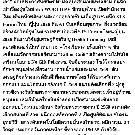
เล่า” มอบประกาศนียบัตร 60 มัคคุเทศก์น้อยแห่งสยาม ปั้นนัก
เล่าเรื่องรุ่นใหม่
SKYWORTH PV ปักหมุดไทย เปิดสำนักงาน
ใหม่ เดินหน้าพลังงานสะอาดลุยอาเซียนเต็มสูบ
วช. ผนึก STS
Forum ไทย–ญี่ปุ่น 2026 ดัน AI ขับเคลื่อนสุขภาพ–สิ่งแวดล้อม
สร้างนักวิทย์รุ่นใหม่
“อ.เชน” เปิดเวที STS Forum ไทย–ญี่ปุ่น
2026 ดันงานวิจัยสู่เศรษฐกิจจริง ชู Health Economy–เซมิ
คอนดักเตอร์เป็นหัวหอก
วช. –โรงเรียนนายร้อยตำรวจ ขับ
เคลื่อนนวัตกรรมบอร์ดเกม “Gift or Guilt” สร้างความโปร่งใส
เสริมนโยบาย No Gift Policy
วช. จับมือระนอง โชว์โดรนแปร
อักษร หนุนท่องเที่ยวงาน “อาบน้ำแร่แลระนอง 2569” ดัน
เศรษฐกิจสร้างสรรค์
ยินดี!ทีมเยาวชนไทย ได้รับรางวัลการ
ออกแบบแผนโดรนแปรอักษร ปี 2569 สนามคัดเลือกที่ 2 มุ่งสู่
การชิงรางวัลถ้วยพระราชทานพระบาทสมเด็จพระเจ้าอยู่หัว
วช.
หนุนสมาคมกีฬาเครื่องบินจำลองฯ เปิดสนามแข่งขันการ
ออกแบบโดรนแปรอักษร ชิงถ้วยพระราชทาน ปี 2569 สนามคัด
เลือกสนามที่ 2
วช. ผนึกกองทัพภาคที่ 2 เปิดศูนย์พัฒนา “โดรน
ยุทธวิธี” ยกระดับเทคโนโลยีความมั่นคงไทย
วช. ผนึก ววน. ถก
วิกฤต “หมอกควันภาคเหนือ” ชี้ทางออก PM2.5 ด้วยวิจัย–