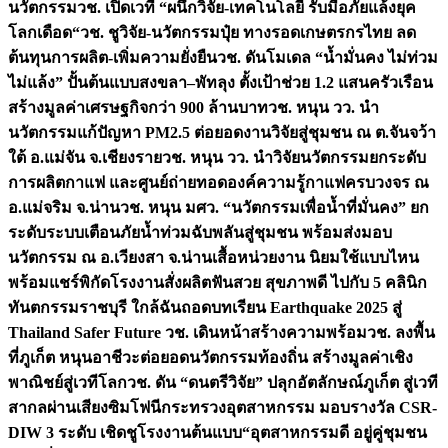
นวัตกรรม
วช. เปิดเวที “ผนึกวิจัย-เทคโนโลยี รับมือภัยแล้งยุค
โลกเดือด“
วช. ชูวิจัย-นวัตกรรมปุ๋ย ทางรอดเกษตรกรไทย ลด
ต้นทุนการผลิต-เพิ่มความยั่งยืน
วช. ดันโมเดล “น้ำมั่นคง ไม่ท่วม
ไม่แล้ง” ปั้นต้นแบบสงขลา–พัทลุง ตั้งเป้าช่วย 1.2 แสนครัวเรือน
สร้างมูลค่าเศรษฐกิจกว่า 900 ล้านบาท
วช. หนุน วว. นำ
นวัตกรรมแก้ปัญหา PM2.5 ต่อยอดงานวิจัยสู่ชุมชน ณ ต.จันจว้า
ใต้ อ.แม่จัน จ.เชียงราย
วช. หนุน วว. นำวิจัยนวัตกรรมยกระดับ
การผลิตกาแฟ และศูนย์ถ่ายทอดองค์ความรู้กาแฟครบวงจร ณ
อ.แม่จริม จ.น่าน
วช. หนุน มศว. “นวัตกรรมเพื่อน้ำที่มั่นคง” ยก
ระดับระบบเตือนภัยน้ำท่วมฉับพลันสู่ชุมชน พร้อมส่งมอบ
นวัตกรรม ณ อ.เวียงสา จ.น่าน
เสื้อหน่วยงาน นิยมใช้แบบไหน
พร้อมแชร์พิกัดโรงงานสั่งผลิต
ฟันสวย สุขภาพดี ไปกับ 5 คลินิก
ทันตกรรมราชบุรี ใกล้ฉัน
ถอดบทเรียน Earthquake 2025 สู่
Thailand Safer Future วช. เดินหน้าสร้างความพร้อม
วช. ลงพื้น
ที่ภูเก็ต หนุนอาชีวะต่อยอดนวัตกรรมท้องถิ่น สร้างมูลค่าเชิง
พาณิชย์สู่เวทีโลก
วช. ดัน “ดนตรีวิจัย” ปลุกอัตลักษณ์ภูเก็ต สู่เวที
สากลผ่านเสียงซิมโฟนี
กระทรวงอุตสาหกรรม มอบรางวัล CSR-
DIW 3 ระดับ เชิดชูโรงงานต้นแบบ“อุตสาหกรรมดี อยู่คู่ชุมชน