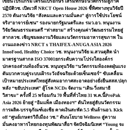
เขียนโปรแกรมโดรนแปรอักษร เสริมทักษะนวัตกรรมสู่ภาค
ปฏิบัติ
วช. เปิดเวที NRCT Open House 2026 ชี้ทิศทางทุนวิจัยปี
2570 ดันงานวิจัย “สังคมและความมั่นคง” สู่การใช้ประโยชน์
จริง
“อาจารย์เชน” รองนายกรัฐมนตรีและ รมว.อว. หนุนงาน
วิจัยวัฒนธรรมดนตรี “ท่าสยาม” สร้างคุณค่าวัฒนธรรมไทยสู่
สากล
วช. เชิญชมผลงานวิจัยและนวัตกรรมอาหารสุขภาพ ใน
งานแถลงข่าว NRCT x THAIFEX-ANUGA ASIA 2026
InnoFood, Healthy Choice
วช. หนุนงานวิจัย ม.สวนดุสิต นำ
มาตรฐานสากล ISO 37001ยกระดับความโปร่งใสองค์กร
ปกครองส่วนท้องถิ่น
วช. หนุนทุนวิจัย “นวัตกรรมห้องลดฝุ่นแรง
ดันบวกควบคู่ระบบเฝ้าระวังอัจฉริยะด้วยเซ็นเซอร์” ขับเคลื่อน
เป้าหมายประเทศไทยสู่สังคมอากาศสะอาดอย่างยั่งยืน
สสส.ปลุก
พลัง “ขยับประเทศ” สู้โรค NCDs จัดงาน “เดิน-วิ่งสมาธิ
วิสาขะ” ครั้งที่ 25 พร้อมกัน 70 พื้นที่ทั่วไทย 31 พ.ค.นี้
ProPak
Asia 2026 ย้ายสู่ “อิมแพ็ค เมืองทองฯ” ดันไทยสู่ฮับนวัตกรรม
การผลิต-บรรจุภัณฑ์เอเชีย คาดเงินสะพัด 5.5 พันล้าน
อว. Kick
off “ศูนย์เกษตรวิถีเมือง วช.” ดันนโยบาย Wellness สู่ความ
มั่นคงอาหารไทย
กองทุนพัฒนาสื่อฯ จัดปัจฉิมนิเทศ “Young จะ