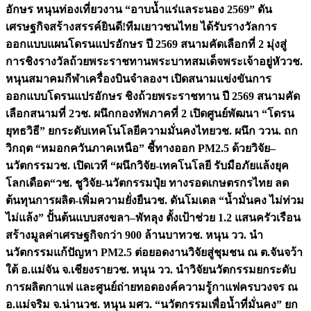
อักษร หนุนท่องเที่ยวงาน “อาบน้ำแร่แลระนอง 2569” ดัน
เศรษฐกิจสร้างสรรค์
ยินดี!ทีมเยาวชนไทย ได้รับรางวัลการ
ออกแบบแผนโดรนแปรอักษร ปี 2569 สนามคัดเลือกที่ 2 มุ่งสู่
การชิงรางวัลถ้วยพระราชทานพระบาทสมเด็จพระเจ้าอยู่หัว
วช.
หนุนสมาคมกีฬาเครื่องบินจำลองฯ เปิดสนามแข่งขันการ
ออกแบบโดรนแปรอักษร ชิงถ้วยพระราชทาน ปี 2569 สนามคัด
เลือกสนามที่ 2
วช. ผนึกกองทัพภาคที่ 2 เปิดศูนย์พัฒนา “โดรน
ยุทธวิธี” ยกระดับเทคโนโลยีความมั่นคงไทย
วช. ผนึก ววน. ถก
วิกฤต “หมอกควันภาคเหนือ” ชี้ทางออก PM2.5 ด้วยวิจัย–
นวัตกรรม
วช. เปิดเวที “ผนึกวิจัย-เทคโนโลยี รับมือภัยแล้งยุค
โลกเดือด“
วช. ชูวิจัย-นวัตกรรมปุ๋ย ทางรอดเกษตรกรไทย ลด
ต้นทุนการผลิต-เพิ่มความยั่งยืน
วช. ดันโมเดล “น้ำมั่นคง ไม่ท่วม
ไม่แล้ง” ปั้นต้นแบบสงขลา–พัทลุง ตั้งเป้าช่วย 1.2 แสนครัวเรือน
สร้างมูลค่าเศรษฐกิจกว่า 900 ล้านบาท
วช. หนุน วว. นำ
นวัตกรรมแก้ปัญหา PM2.5 ต่อยอดงานวิจัยสู่ชุมชน ณ ต.จันจว้า
ใต้ อ.แม่จัน จ.เชียงราย
วช. หนุน วว. นำวิจัยนวัตกรรมยกระดับ
การผลิตกาแฟ และศูนย์ถ่ายทอดองค์ความรู้กาแฟครบวงจร ณ
อ.แม่จริม จ.น่าน
วช. หนุน มศว. “นวัตกรรมเพื่อน้ำที่มั่นคง” ยก