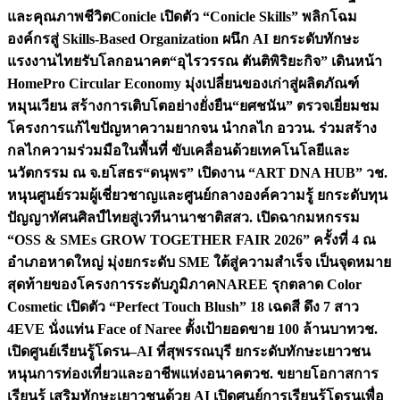
และคุณภาพชีวิต
Conicle เปิดตัว “Conicle Skills” พลิกโฉม
องค์กรสู่ Skills-Based Organization ผนึก AI ยกระดับทักษะ
แรงงานไทยรับโลกอนาคต
“อุไรวรรณ ตันติพิริยะกิจ” เดินหน้า
HomePro Circular Economy มุ่งเปลี่ยนของเก่าสู่ผลิตภัณฑ์
หมุนเวียน สร้างการเติบโตอย่างยั่งยืน
“ยศชนัน” ตรวจเยี่ยมชม
โครงการแก้ไขปัญหาความยากจน นำกลไก อววน. ร่วมสร้าง
กลไกความร่วมมือในพื้นที่ ขับเคลื่อนด้วยเทคโนโลยีและ
นวัตกรรม ณ จ.ยโสธร
“ดนุพร” เปิดงาน “ART DNA HUB” วช.
หนุนศูนย์รวมผู้เชี่ยวชาญและศูนย์กลางองค์ความรู้ ยกระดับทุน
ปัญญาทัศนศิลป์ไทยสู่เวทีนานาชาติ
สสว. เปิดฉากมหกรรม
“OSS & SMEs GROW TOGETHER FAIR 2026” ครั้งที่ 4 ณ
อำเภอหาดใหญ่ มุ่งยกระดับ SME ใต้สู่ความสำเร็จ เป็นจุดหมาย
สุดท้ายของโครงการระดับภูมิภาค
NAREE รุกตลาด Color
Cosmetic เปิดตัว “Perfect Touch Blush” 18 เฉดสี ดึง 7 สาว
4EVE นั่งแท่น Face of Naree ตั้งเป้ายอดขาย 100 ล้านบาท
วช.
เปิดศูนย์เรียนรู้โดรน–AI ที่สุพรรณบุรี ยกระดับทักษะเยาวชน
หนุนการท่องเที่ยวและอาชีพแห่งอนาคต
วช. ขยายโอกาสการ
เรียนรู้ เสริมทักษะเยาวชนด้วย AI เปิดศูนย์การเรียนรู้โดรนเพื่อ