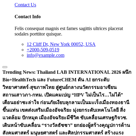
Contact Us
Contact Info
Felis consequat magnis est fames sagittis ultrices placerat
sodales porttitor quisque.
12 Cliff Dt, New York 00052, USA
+2000-509-0519
info@example.com
Trending News:
Thailand LAB INTERNATIONAL 2026 ผนึก
Bio+HealthTech และ FutureCHEM ดัน AI ยกระดับ
วิทยาศาสตร์-สุขภาพไทย สู่ศูนย์กลางนวัตกรรมอาเซียน
สถานเสาวภา-กทม. เปิดแคมเปญ “HPV ไม่เป็นไร…ไม่ได้”
เตือนอย่าชะล่าใจ ก่อนภัยเงียบลุกลามเป็นมะเร็ง
เมืองทองธานี
ขึ้นแท่น เขตส่งเสริมเมืองอัจฉริยะ มุ่งยกระดับเทคโนโลยี สิ่ง
แวดล้อม ปักหมุด เมืองอัจฉริยะมีชีวิต ขับเคลื่อนเศรษฐกิจ
วช.
เดินหน้าขับเคลื่อน “รางวัลธัชชา” ยกย่องผู้สร้างคุณูปการด้าน
สังคมศาสตร์ มนุษยศาสตร์ และศิลปกรรมศาสตร์ สร้างแรง