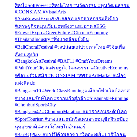
ศิลป์ #SoftPower #ศิลปะไทย #นวัตกรรม #ทุนวัฒนธรรม
#ICONSIAM #VisualArts
#AsiaEnwastExpo2026 #สอท #อุตสาหกรรมสีเขียว
#เศรษฐกิจหมุนเวียน #พลังงานสะอาด #ESG
#EnwastExpo #GreenFuture #CircularEconomy
#ThailandIndustry #สิ่งแวดล้อมยั่งยืน
#BaliChoralFestival #วงปล่อยแก่ประเทศไทย #วิจัยเพื่อ
สังคมสูงวัย
#BangkokArtFestival #BAF11 #CraftYourDreams
#PaintYourCity #เศรษฐกิจวัฒนธรรม #CreativeEconomy
#ศิลปะร่วมสมัย #ICONSIAM #สศร #ArtMarket #เมือง
แห่งศิลปะ
#Bangsaen10 #WorldClassRunning #เมืองกีฬาเวิลด์คลาส
#บางแสนรักษ์โลก #จากแก้วสู่กล้า #SustainableRunning
#ChonburiSportsCity
#Bangsaen42 #ChonburiMarathon #มาราธอนระดับโลก
#SportTourism #บางแสน #นักวิ่งเคนยา #อนุชิตจิว #ปิยะ
นุชสุขชาติ #งานวิ่งไทยโกอินเตอร์
#BarBQPlaza #บาร์บีคิวพลาซ่า #วิตอะเดย์ #บาร์บีกอน