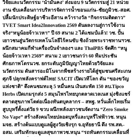
วิจัยและนวัตกรรม ‘น้ำมั่นคง’ ส่งมอบ 9 นวัตกรรมสู่ 21 หน่วย
งาน ขับเคลื่อนการบริหารจัดการน้ำขอนแก่น–ชัยภูมิ
วช.-สอศ.
ปลื้มนักประดิษฐ์อาชีวะอีสาน คว้ารางวัล “กิจกรรมติดดาว”
TVET Smart Idea2Innovation 2569 ดันผลงานสู่การใช้งาน
จริง
“หนูน้อยจ้าวเวหา” ปี 69 สนาม 2 ได้แชมป์แล้ว! วช. ปั้น
เยาวชนสู่นวัตกรเทคโนโลยีไร้คนขับ ชิงถ้วยพระราชทานฯ
วช.
ผนึกสมาคมกีฬาเครื่องบินจำลองฯ และ ThaiPBS จัดศึก “หนู
น้อยจ้าวเวหา 2569” สนาม 2 เยาวชนกว่า 60 ทีมประชัน
ศักยภาพโดรน
วช. ยกระดับภูมิปัญญาไทยด้วยวิจัยและ
นวัตกรรม ดันสารอะมิโนจากพืชสร้างรายได้สู่ชุมชนศรีสะเกษ
ศุภจี ปลุกพลังคราฟต์ไทย! SACIT เปิดเวทีโลก ดัน “ของขวัญ
แห่งชาติ” ดึงคนชมทะลุ 5 หมื่นคน เงินสะพัด 150 ลบ.
Tipco
Herbs เปิดเกมรุกส่ง 5 สมุนไพรไทยบุกตลาดเวลเนส มุ่งชิงแชร์
ตลาดสุขภาพโตต่อเนื่อง
ทันตบุคลากร – สพฐ. หวั่นเด็กไทยเริ่ม
สูบบุหรี่ตั้งแต่วัย 9 ขวบ ผนึกพลังเยาวชนจัดงาน “Zero Smoke
No Vape” สร้างสังคมไทยปลอดบุหรี่และบุหรี่ไฟฟ้า
วช. หนุน
มจธ. สร้างต้นแบบดูแลผู้สูงวัยเชิงรุก จ.อุทัยธานี ดึง รพ.สต.-
อสม. เสริมทักษะดูแลสุขภาพ
วช.หนุน “รถทันตกรรมเคลื่อนที่