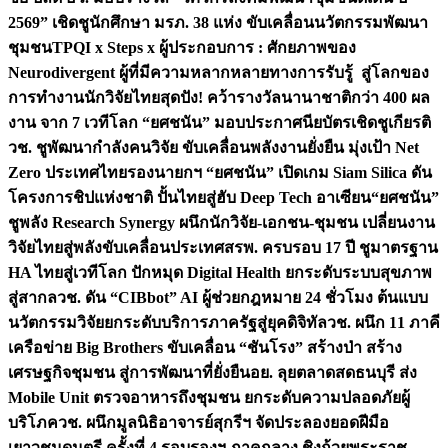
2569” เชิดชูนักศึกษา มรภ. 38 แห่ง ขับเคลื่อนนวัตกรรมพัฒนา
ชุมชน
TPQI x Steps x ผู้ประกอบการ : ศักยภาพของ
Neurodivergent ผู้ที่มีความหลากหลายทางการรับรู้ สู่โลกของ
การทำงาน
นักวิจัยไทยสุดปัง! คว้ารางวัลนานาชาติกว่า 400 ผล
งาน จาก 7 เวทีโลก “ยศชนัน” มอบประกาศนียบัตรเชิดชูเกียรติ
วช. ชูพัฒนากำลังคนวิจัย ขับเคลื่อนพลังงานยั่งยืน มุ่งเป้า Net
Zero ประเทศไทย
รองนายกฯ “ยศชนัน” เปิดเกม Siam Silica ดัน
โครงการชิปแห่งชาติ ปั้นไทยสู่ฮับ Deep Tech อาเซียน
“ยศชนัน”
ชูพลัง Research Synergy ผนึกนักวิจัย-เอกชน-ชุมชน เปลี่ยนงาน
วิจัยไทยสู่พลังขับเคลื่อนประเทศ
สรพ. ครบรอบ 17 ปี ชูมาตรฐาน
HA ไทยสู่เวทีโลก ปักหมุด Digital Health ยกระดับระบบสุขภาพ
สู่สากล
วช. ดัน “CIBbot” AI ผู้ช่วยกฎหมาย 24 ชั่วโมง ต้นแบบ
นวัตกรรมวิจัยยกระดับบริการภาครัฐสู่ยุคดิจิทัล
วช. ผนึก 11 ภาคี
เครือข่าย Big Brothers ขับเคลื่อน “ชันโรง” สร้างป่า สร้าง
เศรษฐกิจชุมชน สู่การพัฒนาที่ยั่งยืน
อย. ลุยตลาดสดธนบุรี ส่ง
Mobile Unit ตรวจอาหารถึงชุมชน ยกระดับความปลอดภัยผู้
บริโภค
วช. ผนึกมูลนิธิอาจารย์สุกรีฯ จัดประลองยอดฝีมือ
เยาวชนดนตรี ครั้งที่ 4 รอบรองฯ ภาคกลาง ชิงถ้วยพระราช