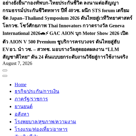
อย่างยั่งยืน”
กองทัพบก-ไทยประกันชีวิต ลงนามต่อสัญญา
กรมธรรม์ประกันชีวิตทหาร ปีที่ 40
วช. ผนึก STS forum เตรียม
จัด Japan–Thailand Symposium 2026 ดันไทยสู่เวทีวิทยาศาสตร์
โลก
วช. โชว์ศักยภาพ Thai Innovators กวาดรางวัล Geneva
International 2026
🚗⚡️ GAC AION บุก Motor Show 2026 เปิด
ตัว AION V 500 Premium ชูบริการครบวงจร ดันไทยสู่ฮับ
EV
อว. นำ วช. – สวทช. มอบรางวัลสุดยอดผลงาน “LLM
สัญชาติไทย” ดัน 24 ต้นแบบยกระดับงานวิจัยสู่การใช้งานจริง
August 7, 2026
Home
ธุรกิจ/ประกัน/การเงิน
ภาครัฐ/ราชการ
ยานยนต์
อสังหา
โรงพยบาล/สุขภาพ/ความงาม
โรงแรม/ท่องเที่ยว/อาหาร