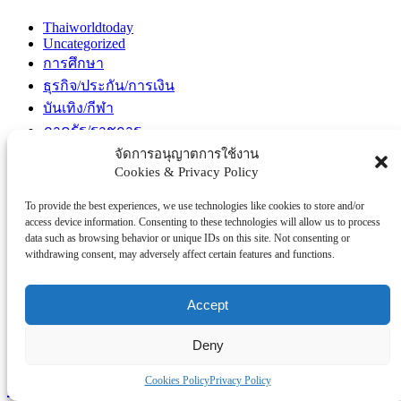
Thaiworldtoday
Uncategorized
การศึกษา
ธุรกิจ/ประกัน/การเงิน
บันเทิง/กีฬา
ภาครัฐ/ราชการ
ยานยนต์
จัดการอนุญาตการใช้งาน
Cookies & Privacy Policy
อสังหา
โรงพยบาล/สุขภาพ/ความงาม
To provide the best experiences, we use technologies like cookies to store and/or
โรงแรม/ท่องเที่ยว/อาหาร
access device information. Consenting to these technologies will allow us to process
data such as browsing behavior or unique IDs on this site. Not consenting or
withdrawing consent, may adversely affect certain features and functions.
Tag Clouds
#ICONSIAMSongkran #สงกรานต์ที่ไอคอนสยาม #ICONSIAM
Accept
#ThailandResearchExpo2026 #มหกรรมงานวิจัยแห่งชาติ2569 #วช
#NRCT #ResearchSynergy #วิจัยไทย #นวัตกรรมไทย
Deny
#thaiworldtoday
#วช #สำนักงานการวิจัยแห่งชาติ
Cookies Policy
Privacy Policy