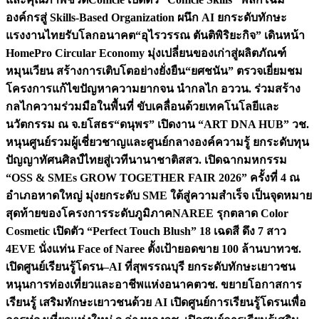
องค์กรสู่ Skills-Based Organization ผนึก AI ยกระดับทักษะ
แรงงานไทยรับโลกอนาคต
“อุไรวรรณ ตันติพิริยะกิจ” เดินหน้า
HomePro Circular Economy มุ่งเปลี่ยนของเก่าสู่ผลิตภัณฑ์
หมุนเวียน สร้างการเติบโตอย่างยั่งยืน
“ยศชนัน” ตรวจเยี่ยมชม
โครงการแก้ไขปัญหาความยากจน นำกลไก อววน. ร่วมสร้าง
กลไกความร่วมมือในพื้นที่ ขับเคลื่อนด้วยเทคโนโลยีและ
นวัตกรรม ณ จ.ยโสธร
“ดนุพร” เปิดงาน “ART DNA HUB” วช.
หนุนศูนย์รวมผู้เชี่ยวชาญและศูนย์กลางองค์ความรู้ ยกระดับทุน
ปัญญาทัศนศิลป์ไทยสู่เวทีนานาชาติ
สสว. เปิดฉากมหกรรม
“OSS & SMEs GROW TOGETHER FAIR 2026” ครั้งที่ 4 ณ
อำเภอหาดใหญ่ มุ่งยกระดับ SME ใต้สู่ความสำเร็จ เป็นจุดหมาย
สุดท้ายของโครงการระดับภูมิภาค
NAREE รุกตลาด Color
Cosmetic เปิดตัว “Perfect Touch Blush” 18 เฉดสี ดึง 7 สาว
4EVE นั่งแท่น Face of Naree ตั้งเป้ายอดขาย 100 ล้านบาท
วช.
เปิดศูนย์เรียนรู้โดรน–AI ที่สุพรรณบุรี ยกระดับทักษะเยาวชน
หนุนการท่องเที่ยวและอาชีพแห่งอนาคต
วช. ขยายโอกาสการ
เรียนรู้ เสริมทักษะเยาวชนด้วย AI เปิดศูนย์การเรียนรู้โดรนเพื่อ