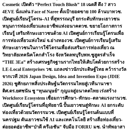
Cosmetic เปิดตัว “Perfect Touch Blush” 18 เฉดสี ดึง 7 สาว
4EVE นั่งแท่น Face of Naree ตั้งเป้ายอดขาย 100 ล้านบาท
วช.
เปิดศูนย์เรียนรู้โดรน–AI ที่สุพรรณบุรี ยกระดับทักษะเยาวชน
หนุนการท่องเที่ยวและอาชีพแห่งอนาคต
วช. ขยายโอกาสการ
เรียนรู้ เสริมทักษะเยาวชนด้วย AI เปิดศูนย์การเรียนรู้โดรนเพื่อ
การท่องเที่ยวแห่งใหม่ จ.อ่างทอง
วช. เปิดศูนย์การเรียนรู้เสริม
ทักษะเยาวชนในการใช้โดรนเพื่อส่งเสริมการท่องเที่ยว ณ
วิทยาลัยเทคนิคโคกสำโรง จังหวัดลพบุรี
บพท.ชูสูตรสำเร็จ
“THE 3Ea” สร้างเศรษฐกิจฐานรากไทยให้เติบโตด้วยการสร้าง
LE-Local Enterprises
วช. แถลงข่าวนักประดิษฐ์ไทย คว้ารางวัล
จากเวที 2026 Japan Design, Idea and Invention Expo (JDIE
2026) ชูศักยภาพสิ่งประดิษฐ์นวัตกรรมไทยสู่เวทีนานาชา
ติ
ศ.ดร.ยศชนัน ชู “ทุนมนุษย์” กุญแจสู่อนาคตไทย เร่งสร้าง
Workforce Ecosystem เชื่อมการศึกษา–ทักษะ–ตลาดแรงงาน
วช.
เปิดศูนย์เรียนรู้โดรนที่อุทัยธานี ปั้นเยาวชนสู่ทักษะ AI ยกระดับ
ท่องเที่ยวด้วยนวัตกรรม
วช. เปิดศูนย์เรียนรู้โดรนต้นแบบที่
นครปฐม ดันเยาวชนใช้ AI และเทคโนโลยี สร้างสื่อท่องเที่ยว-
ต่อยอดสู่อาชีพ
“ป่าดี ครีเอชัน” จับมือ FORRU มช. นำทัพอาสา