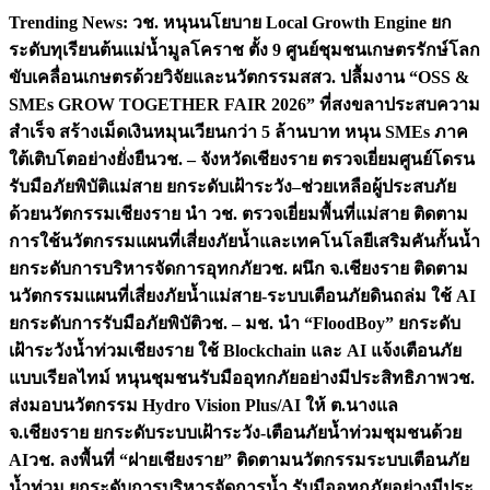
Skip
Trending News:
วช. หนุนนโยบาย Local Growth Engine ยก
to
ระดับทุเรียนต้นแม่น้ำมูลโคราช ตั้ง 9 ศูนย์ชุมชนเกษตรรักษ์โลก
content
ขับเคลื่อนเกษตรด้วยวิจัยและนวัตกรรม
สสว. ปลื้มงาน “OSS &
SMEs GROW TOGETHER FAIR 2026” ที่สงขลาประสบความ
สำเร็จ สร้างเม็ดเงินหมุนเวียนกว่า 5 ล้านบาท หนุน SMEs ภาค
ใต้เติบโตอย่างยั่งยืน
วช. – จังหวัดเชียงราย ตรวจเยี่ยมศูนย์โดรน
รับมือภัยพิบัติแม่สาย ยกระดับเฝ้าระวัง–ช่วยเหลือผู้ประสบภัย
ด้วยนวัตกรรม
เชียงราย นำ วช. ตรวจเยี่ยมพื้นที่แม่สาย ติดตาม
การใช้นวัตกรรมแผนที่เสี่ยงภัยน้ำและเทคโนโลยีเสริมคันกั้นน้ำ
ยกระดับการบริหารจัดการอุทกภัย
วช. ผนึก จ.เชียงราย ติดตาม
นวัตกรรมแผนที่เสี่ยงภัยน้ำแม่สาย-ระบบเตือนภัยดินถล่ม ใช้ AI
ยกระดับการรับมือภัยพิบัติ
วช. – มช. นำ “FloodBoy” ยกระดับ
เฝ้าระวังน้ำท่วมเชียงราย ใช้ Blockchain และ AI แจ้งเตือนภัย
แบบเรียลไทม์ หนุนชุมชนรับมืออุทกภัยอย่างมีประสิทธิภาพ
วช.
ส่งมอบนวัตกรรม Hydro Vision Plus/AI ให้ ต.นางแล
จ.เชียงราย ยกระดับระบบเฝ้าระวัง-เตือนภัยน้ำท่วมชุมชนด้วย
AI
วช. ลงพื้นที่ “ฝายเชียงราย” ติดตามนวัตกรรมระบบเตือนภัย
น้ำท่วม ยกระดับการบริหารจัดการน้ำ รับมืออุทกภัยอย่างมีประ