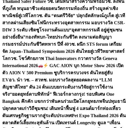
Thailand Safer Future วช. เดินหน้าสร้างความพร้อม
วช. ลงพื้น
ที่ภูเก็ต หนุนอาชีวะต่อยอดนวัตกรรมท้องถิ่น สร้างมูลค่าเชิง
พาณิชย์สู่เวทีโลก
วช. ดัน “ดนตรีวิจัย” ปลุกอัตลักษณ์ภูเก็ต สู่เวที
สากลผ่านเสียงซิมโฟนี
กระทรวงอุตสาหกรรม มอบรางวัล CSR-
DIW 3 ระดับ เชิดชูโรงงานต้นแบบ“อุตสาหกรรมดี อยู่คู่ชุมชน
อย่างยั่งยืน”
กองทัพบก-ไทยประกันชีวิต ลงนามต่อสัญญา
กรมธรรม์ประกันชีวิตทหาร ปีที่ 40
วช. ผนึก STS forum เตรียม
จัด Japan–Thailand Symposium 2026 ดันไทยสู่เวทีวิทยาศาสตร์
โลก
วช. โชว์ศักยภาพ Thai Innovators กวาดรางวัล Geneva
International 2026
GAC AION บุก Motor Show 2026 เปิด
ตัว AION V 500 Premium ชูบริการครบวงจร ดันไทยสู่ฮับ
EV
อว. นำ วช. – สวทช. มอบรางวัลสุดยอดผลงาน “LLM
สัญชาติไทย” ดัน 24 ต้นแบบยกระดับงานวิจัยสู่การใช้งาน
จริง
“ยอดยุทธ์ดาบพิทักษ์” ฟีเวอร์กลางกรุง! รอบพิเศษ One
Bangkok คึกคัก แขกกว่าพันคนร่วมเปิดโลกยุทธภพจีน
ปทุมธานี
ปลุกตลาดเก่าวิถีชุมชน! เดินหน้าฟื้นฟู 4 แลนด์มาร์กท่องเที่ยว
ดันเศรษฐกิจฐานรากสู่ระดับประเทศ
Pet Expo Thailand 2026 ดัน
ตลาดสัตว์เลี้ยงทะลุพันล้าน เปิดเทรนด์ Longevity ดูแล “เพื่อน