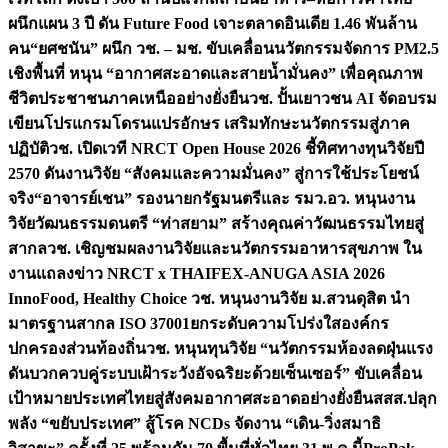
ผนึกแผน 3 ปี ดัน Future Food เจาะตลาดอินเดีย 1.46 พันล้าน
คน
“ยศชนัน” ผนึก วช. – มช. ขับเคลื่อนนวัตกรรมจัดการ PM2.5
เชิงพื้นที่ หนุน “อากาศสะอาดและสายน้ำมั่นคง” เพื่อคุณภาพ
ชีวิตประชาชนภาคเหนืออย่างยั่งยืน
วช. ปั้นเยาวชน AI จัดอบรม
เขียนโปรแกรมโดรนแปรอักษร เสริมทักษะนวัตกรรมสู่ภาค
ปฏิบัติ
วช. เปิดเวที NRCT Open House 2026 ชี้ทิศทางทุนวิจัยปี
2570 ดันงานวิจัย “สังคมและความมั่นคง” สู่การใช้ประโยชน์
จริง
“อาจารย์เชน” รองนายกรัฐมนตรีและ รมว.อว. หนุนงาน
วิจัยวัฒนธรรมดนตรี “ท่าสยาม” สร้างคุณค่าวัฒนธรรมไทยสู่
สากล
วช. เชิญชมผลงานวิจัยและนวัตกรรมอาหารสุขภาพ ใน
งานแถลงข่าว NRCT x THAIFEX-ANUGA ASIA 2026
InnoFood, Healthy Choice
วช. หนุนงานวิจัย ม.สวนดุสิต นำ
มาตรฐานสากล ISO 37001ยกระดับความโปร่งใสองค์กร
ปกครองส่วนท้องถิ่น
วช. หนุนทุนวิจัย “นวัตกรรมห้องลดฝุ่นแรง
ดันบวกควบคู่ระบบเฝ้าระวังอัจฉริยะด้วยเซ็นเซอร์” ขับเคลื่อน
เป้าหมายประเทศไทยสู่สังคมอากาศสะอาดอย่างยั่งยืน
สสส.ปลุก
พลัง “ขยับประเทศ” สู้โรค NCDs จัดงาน “เดิน-วิ่งสมาธิ