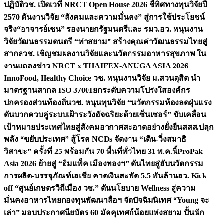
ปฏิบัติ
วช. เปิดเวที NRCT Open House 2026 ชี้ทิศทางทุนวิจัยปี
2570 ดันงานวิจัย “สังคมและความมั่นคง” สู่การใช้ประโยชน์
จริง
“อาจารย์เชน” รองนายกรัฐมนตรีและ รมว.อว. หนุนงาน
วิจัยวัฒนธรรมดนตรี “ท่าสยาม” สร้างคุณค่าวัฒนธรรมไทยสู่
สากล
วช. เชิญชมผลงานวิจัยและนวัตกรรมอาหารสุขภาพ ใน
งานแถลงข่าว NRCT x THAIFEX-ANUGA ASIA 2026
InnoFood, Healthy Choice
วช. หนุนงานวิจัย ม.สวนดุสิต นำ
มาตรฐานสากล ISO 37001ยกระดับความโปร่งใสองค์กร
ปกครองส่วนท้องถิ่น
วช. หนุนทุนวิจัย “นวัตกรรมห้องลดฝุ่นแรง
ดันบวกควบคู่ระบบเฝ้าระวังอัจฉริยะด้วยเซ็นเซอร์” ขับเคลื่อน
เป้าหมายประเทศไทยสู่สังคมอากาศสะอาดอย่างยั่งยืน
สสส.ปลุก
พลัง “ขยับประเทศ” สู้โรค NCDs จัดงาน “เดิน-วิ่งสมาธิ
วิสาขะ” ครั้งที่ 25 พร้อมกัน 70 พื้นที่ทั่วไทย 31 พ.ค.นี้
ProPak
Asia 2026 ย้ายสู่ “อิมแพ็ค เมืองทองฯ” ดันไทยสู่ฮับนวัตกรรม
การผลิต-บรรจุภัณฑ์เอเชีย คาดเงินสะพัด 5.5 พันล้าน
อว. Kick
off “ศูนย์เกษตรวิถีเมือง วช.” ดันนโยบาย Wellness สู่ความ
มั่นคงอาหารไทย
กองทุนพัฒนาสื่อฯ จัดปัจฉิมนิเทศ “Young จะ
เล่า” มอบประกาศนียบัตร 60 มัคคุเทศก์น้อยแห่งสยาม ปั้นนัก