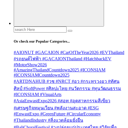
Search
for:
Or check our Popular Categories...
#AIONUT #GACAION #CarOfTheYear2026 #EVThailand
#รถยนต์ไฟฟ้า #GACAIONThailand #HatchbackEV
#MotorShow2026
#AmazingThailandCountdown2025 #ICONSIAM
#ICONSIAMCountdown2025
#ARTDNAHUB #วช #NRCT #อว #กระทรวงอว #ทัศน
ศิลป์ #SoftPower #ศิลปะไทย #นวัตกรรม #ทุนวัฒนธรรม
#ICONSIAM #VisualArts
#AsiaEnwastExpo2026 #สอท #อุตสาหกรรมสีเขียว
#เศรษฐกิจหมุนเวียน #พลังงานสะอาด #ESG
#EnwastExpo #GreenFuture #CircularEconomy
#ThailandIndustry #สิ่งแวดล้อมยั่งยืน
#BaliChoralFestival #วงปล่อยแก่ประเทศไทย #วิจัยเพื่อ