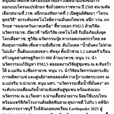
หนุนสมาคมกีฬาเครื่องบินจำลองฯ เปิดสนามแข่งขันการ
ออกแบบโดรนแปรอักษร ชิงถ้วยพระราชทาน ปี 2569 สนามคัด
เลือกสนามที่ 2
วช. ผนึกกองทัพภาคที่ 2 เปิดศูนย์พัฒนา “โดรน
ยุทธวิธี” ยกระดับเทคโนโลยีความมั่นคงไทย
วช. ผนึก ววน. ถก
วิกฤต “หมอกควันภาคเหนือ” ชี้ทางออก PM2.5 ด้วยวิจัย–
นวัตกรรม
วช. เปิดเวที “ผนึกวิจัย-เทคโนโลยี รับมือภัยแล้งยุค
โลกเดือด“
วช. ชูวิจัย-นวัตกรรมปุ๋ย ทางรอดเกษตรกรไทย ลด
ต้นทุนการผลิต-เพิ่มความยั่งยืน
วช. ดันโมเดล “น้ำมั่นคง ไม่ท่วม
ไม่แล้ง” ปั้นต้นแบบสงขลา–พัทลุง ตั้งเป้าช่วย 1.2 แสนครัวเรือน
สร้างมูลค่าเศรษฐกิจกว่า 900 ล้านบาท
วช. หนุน วว. นำ
นวัตกรรมแก้ปัญหา PM2.5 ต่อยอดงานวิจัยสู่ชุมชน ณ ต.จันจว้า
ใต้ อ.แม่จัน จ.เชียงราย
วช. หนุน วว. นำวิจัยนวัตกรรมยกระดับ
การผลิตกาแฟ และศูนย์ถ่ายทอดองค์ความรู้กาแฟครบวงจร ณ
อ.แม่จริม จ.น่าน
วช. หนุน มศว. “นวัตกรรมเพื่อน้ำที่มั่นคง” ยก
ระดับระบบเตือนภัยน้ำท่วมฉับพลันสู่ชุมชน พร้อมส่งมอบ
นวัตกรรม ณ อ.เวียงสา จ.น่าน
เสื้อหน่วยงาน นิยมใช้แบบไหน
พร้อมแชร์พิกัดโรงงานสั่งผลิต
ฟันสวย สุขภาพดี ไปกับ 5 คลินิก
ทันตกรรมราชบุรี ใกล้ฉัน
ถอดบทเรียน Earthquake 2025 สู่