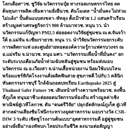
โลกเดือด“
วช. ชูวิจัย-นวัตกรรมปุ๋ย ทางรอดเกษตรกรไทย ลด
ต้นทุนการผลิต-เพิ่มความยั่งยืน
วช. ดันโมเดล “น้ำมั่นคง ไม่ท่วม
ไม่แล้ง” ปั้นต้นแบบสงขลา–พัทลุง ตั้งเป้าช่วย 1.2 แสนครัวเรือน
สร้างมูลค่าเศรษฐกิจกว่า 900 ล้านบาท
วช. หนุน วว. นำ
นวัตกรรมแก้ปัญหา PM2.5 ต่อยอดงานวิจัยสู่ชุมชน ณ ต.จันจว้า
ใต้ อ.แม่จัน จ.เชียงราย
วช. หนุน วว. นำวิจัยนวัตกรรมยกระดับ
การผลิตกาแฟ และศูนย์ถ่ายทอดองค์ความรู้กาแฟครบวงจร ณ
อ.แม่จริม จ.น่าน
วช. หนุน มศว. “นวัตกรรมเพื่อน้ำที่มั่นคง” ยก
ระดับระบบเตือนภัยน้ำท่วมฉับพลันสู่ชุมชน พร้อมส่งมอบ
นวัตกรรม ณ อ.เวียงสา จ.น่าน
เสื้อหน่วยงาน นิยมใช้แบบไหน
พร้อมแชร์พิกัดโรงงานสั่งผลิต
ฟันสวย สุขภาพดี ไปกับ 5 คลินิก
ทันตกรรมราชบุรี ใกล้ฉัน
ถอดบทเรียน Earthquake 2025 สู่
Thailand Safer Future วช. เดินหน้าสร้างความพร้อม
วช. ลงพื้น
ที่ภูเก็ต หนุนอาชีวะต่อยอดนวัตกรรมท้องถิ่น สร้างมูลค่าเชิง
พาณิชย์สู่เวทีโลก
วช. ดัน “ดนตรีวิจัย” ปลุกอัตลักษณ์ภูเก็ต สู่เวที
สากลผ่านเสียงซิมโฟนี
กระทรวงอุตสาหกรรม มอบรางวัล CSR-
DIW 3 ระดับ เชิดชูโรงงานต้นแบบ“อุตสาหกรรมดี อยู่คู่ชุมชน
อย่างยั่งยืน”
กองทัพบก-ไทยประกันชีวิต ลงนามต่อสัญญา