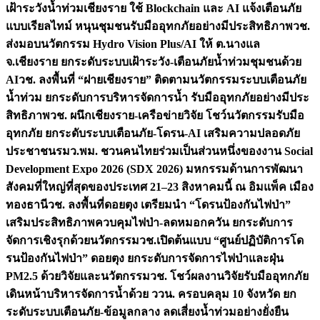
เฝ้าระวังน้ำท่วมเชียงราย ใช้ Blockchain และ AI แจ้งเตือนภัย
แบบเรียลไทม์ หนุนชุมชนรับมืออุทกภัยอย่างมีประสิทธิภาพ
วช.
ส่งมอบนวัตกรรม Hydro Vision Plus/AI ให้ ต.นางแล
จ.เชียงราย ยกระดับระบบเฝ้าระวัง-เตือนภัยน้ำท่วมชุมชนด้วย
AI
วช. ลงพื้นที่ “ฝายเชียงราย” ติดตามนวัตกรรมระบบเตือนภัย
น้ำท่วม ยกระดับการบริหารจัดการน้ำ รับมืออุทกภัยอย่างมีประ
สิทธิภาพ
วช. ผนึกเชียงราย-เครือข่ายวิจัย โชว์นวัตกรรมรับมือ
อุทกภัย ยกระดับระบบเตือนภัย-โดรน-AI เสริมความปลอดภัย
ประชาชน
รมว.พม. ชวนคนไทยร่วมเป็นส่วนหนึ่งของงาน Social
Development Expo 2026 (SDX 2026) มหกรรมด้านการพัฒนา
สังคมที่ใหญ่ที่สุดของประเทศ 21–23 สิงหาคมนี้ ณ อิมแพ็ค เมือง
ทองธานี
วช. ลงพื้นที่ดอยตุง เตรียมนำ “โดรนป้องกันไฟป่า”
เสริมประสิทธิภาพควบคุมไฟป่า-ลดหมอกควัน ยกระดับการ
จัดการเชิงรุกด้วยนวัตกรรม
วช.เปิดต้นแบบ “ศูนย์ปฏิบัติการโด
รนป้องกันไฟป่า” ดอยตุง ยกระดับการจัดการไฟป่าและฝุ่น
PM2.5 ด้วยวิจัยและนวัตกรรม
วช. โชว์ผลงานวิจัยรับมืออุทกภัย
เดินหน้าบริหารจัดการน้ำด้วย ววน. ครอบคลุม 10 จังหวัด ยก
ระดับระบบเตือนภัย-ข้อมูลกลาง ลดเสี่ยงน้ำท่วมอย่างยั่งยืน