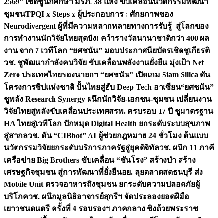
2569” เชิดชูนักศึกษา มรภ. 38 แห่ง ขับเคลื่อนนวัตกรรมพัฒนา
ชุมชน
TPQI x Steps x ผู้ประกอบการ : ศักยภาพของ
Neurodivergent ผู้ที่มีความหลากหลายทางการรับรู้ สู่โลกของ
การทำงาน
นักวิจัยไทยสุดปัง! คว้ารางวัลนานาชาติกว่า 400 ผล
งาน จาก 7 เวทีโลก “ยศชนัน” มอบประกาศนียบัตรเชิดชูเกียรติ
วช. ชูพัฒนากำลังคนวิจัย ขับเคลื่อนพลังงานยั่งยืน มุ่งเป้า Net
Zero ประเทศไทย
รองนายกฯ “ยศชนัน” เปิดเกม Siam Silica ดัน
โครงการชิปแห่งชาติ ปั้นไทยสู่ฮับ Deep Tech อาเซียน
“ยศชนัน”
ชูพลัง Research Synergy ผนึกนักวิจัย-เอกชน-ชุมชน เปลี่ยนงาน
วิจัยไทยสู่พลังขับเคลื่อนประเทศ
สรพ. ครบรอบ 17 ปี ชูมาตรฐาน
HA ไทยสู่เวทีโลก ปักหมุด Digital Health ยกระดับระบบสุขภาพ
สู่สากล
วช. ดัน “CIBbot” AI ผู้ช่วยกฎหมาย 24 ชั่วโมง ต้นแบบ
นวัตกรรมวิจัยยกระดับบริการภาครัฐสู่ยุคดิจิทัล
วช. ผนึก 11 ภาคี
เครือข่าย Big Brothers ขับเคลื่อน “ชันโรง” สร้างป่า สร้าง
เศรษฐกิจชุมชน สู่การพัฒนาที่ยั่งยืน
อย. ลุยตลาดสดธนบุรี ส่ง
Mobile Unit ตรวจอาหารถึงชุมชน ยกระดับความปลอดภัยผู้
บริโภค
วช. ผนึกมูลนิธิอาจารย์สุกรีฯ จัดประลองยอดฝีมือ
เยาวชนดนตรี ครั้งที่ 4 รอบรองฯ ภาคกลาง ชิงถ้วยพระราช