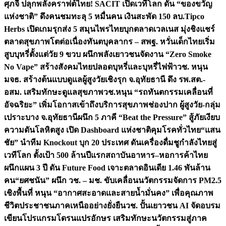
ศุภจี ปลุกพลังคราฟต์ไทย! SACIT เปิดเวทีโลก ดัน “ของขวัญ
แห่งชาติ” ดึงคนชมทะลุ 5 หมื่นคน เงินสะพัด 150 ลบ.
Tipco
Herbs เปิดเกมรุกส่ง 5 สมุนไพรไทยบุกตลาดเวลเนส มุ่งชิงแชร์
ตลาดสุขภาพโตต่อเนื่อง
ทันตบุคลากร – สพฐ. หวั่นเด็กไทยเริ่ม
สูบบุหรี่ตั้งแต่วัย 9 ขวบ ผนึกพลังเยาวชนจัดงาน “Zero Smoke
No Vape” สร้างสังคมไทยปลอดบุหรี่และบุหรี่ไฟฟ้า
วช. หนุน
มจธ. สร้างต้นแบบดูแลผู้สูงวัยเชิงรุก จ.อุทัยธานี ดึง รพ.สต.-
อสม. เสริมทักษะดูแลสุขภาพ
วช.หนุน “รถทันตกรรมเคลื่อนที่
อัจฉริยะ” เพิ่มโอกาสเข้าถึงบริการสุขภาพช่องปาก ผู้สูงวัย-กลุ่ม
เปราะบาง จ.อุทัยธานี
ผนึก 5 ภาคี “Beat the Pressure” สู้ภัยเงียบ
ความดันโลหิตสูง เปิด Dashboard แห่งชาติคุมโรคทั่วไทย
“แสน
ชัย” นำทีม Knockout บุก 20 ประเทศ ดันเครื่องดื่มชูกำลังไทยสู่
เวทีโลก ตั้งเป้า 500 ล้านปีแรก
สถาบันอาหาร–หอการค้าไทย
ผนึกแผน 3 ปี ดัน Future Food เจาะตลาดอินเดีย 1.46 พันล้าน
คน
“ยศชนัน” ผนึก วช. – มช. ขับเคลื่อนนวัตกรรมจัดการ PM2.5
เชิงพื้นที่ หนุน “อากาศสะอาดและสายน้ำมั่นคง” เพื่อคุณภาพ
ชีวิตประชาชนภาคเหนืออย่างยั่งยืน
วช. ปั้นเยาวชน AI จัดอบรม
เขียนโปรแกรมโดรนแปรอักษร เสริมทักษะนวัตกรรมสู่ภาค