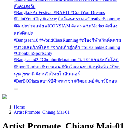
สังคมสูงวัย
#BangkokArtFestival #BAF11 #CraftYourDreams
#PaintYourCity #เศรษฐกิจวัฒนธรรม #CreativeEconomy
#ศิลปะร่วมสมัย #ICONSIAM #สศร #ArtMarket #เมือง
แห่งศิลปะ
#Bangsaen10 #WorldClassRunning #เมืองกีฬาเวิลด์คลาส
#บางแสนรักษ์โลก #จากแก้วสู่กล้า #SustainableRunning
#ChonburiSportsCity
#Bangsaen42 #ChonburiMarathon #มาราธอนระดับโลก
#SportTourism #บางแสน #นักวิ่งเคนยา #อนุชิตจิว #ปิยะ
นุชสุขชาติ #งานวิ่งไทยโกอินเตอร์
#BarBQPlaza #บาร์บีคิวพลาซ่า #วิตอะเดย์ #บาร์บีกอน
Home
Artist Promote_Chiang Mai-01
Artist Promote_Chiang Mai-01