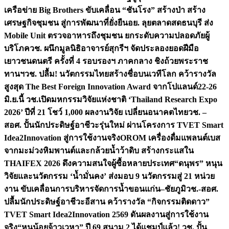
เครือข่าย Big Brothers ขับเคลื่อน “ชันโรง” สร้างป่า สร้าง
เศรษฐกิจชุมชน สู่การพัฒนาที่ยั่งยืน
อย. ลุยตลาดสดธนบุรี ส่ง
Mobile Unit ตรวจอาหารถึงชุมชน ยกระดับความปลอดภัยผู้
บริโภค
วช. ผนึกมูลนิธิอาจารย์สุกรีฯ จัดประลองยอดฝีมือ
เยาวชนดนตรี ครั้งที่ 4 รอบรองฯ ภาคกลาง ชิงถ้วยพระราช
ทานฯ
วช. ปลื้ม! นวัตกรรมไทยสร้างชื่อบนเวทีโลก คว้ารางวัล
สูงสุด The Best Foreign Innovation Award จากโปแลนด์
22-26
มิ.ย.นี้ วช.เปิดมหกรรมวิจัยแห่งชาติ ‘Thailand Research Expo
2026’ ปีที่ 21 โชว์ 1,000 ผลงานวิจัย เปลี่ยนอนาคตไทย
วช. –
สอศ. ปั้นนักประดิษฐ์อาชีวะรุ่นใหม่ ผ่านโครงการ TVET Smart
Idea2Innovation สู่การใช้งานจริง
OROM เครื่องดื่มแพลนต์เบส
จากมะม่วงหิมพานต์และกล้วยน้ำว้าดิบ สร้างกระแสใน
THAIFEX 2026 ดึงความสนใจผู้ซื้อหลายประเทศ
“ดนุพร” หนุน
วิจัยและนวัตกรรม ‘น้ำมั่นคง’ ส่งมอบ 9 นวัตกรรมสู่ 21 หน่วย
งาน ขับเคลื่อนการบริหารจัดการน้ำขอนแก่น–ชัยภูมิ
วช.-สอศ.
ปลื้มนักประดิษฐ์อาชีวะอีสาน คว้ารางวัล “กิจกรรมติดดาว”
TVET Smart Idea2Innovation 2569 ดันผลงานสู่การใช้งาน
จริง
“หนูน้อยจ้าวเวหา” ปี 69 สนาม 2 ได้แชมป์แล้ว! วช. ปั้น