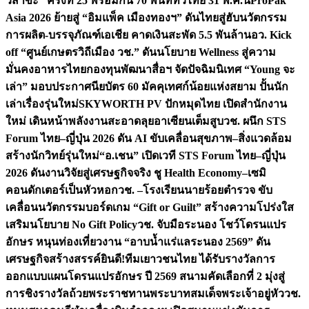
วิสาขะ” ครั้งที่ 25 พร้อมกัน 70 พื้นที่ทั่วไทย 31 พ.ค.นี้
ProPak
Asia 2026 ย้ายสู่ “อิมแพ็ค เมืองทองฯ” ดันไทยสู่ฮับนวัตกรรม
การผลิต-บรรจุภัณฑ์เอเชีย คาดเงินสะพัด 5.5 พันล้าน
อว. Kick
off “ศูนย์เกษตรวิถีเมือง วช.” ดันนโยบาย Wellness สู่ความ
มั่นคงอาหารไทย
กองทุนพัฒนาสื่อฯ จัดปัจฉิมนิเทศ “Young จะ
เล่า” มอบประกาศนียบัตร 60 มัคคุเทศก์น้อยแห่งสยาม ปั้นนัก
เล่าเรื่องรุ่นใหม่
SKYWORTH PV ปักหมุดไทย เปิดสำนักงาน
ใหม่ เดินหน้าพลังงานสะอาดลุยอาเซียนเต็มสูบ
วช. ผนึก STS
Forum ไทย–ญี่ปุ่น 2026 ดัน AI ขับเคลื่อนสุขภาพ–สิ่งแวดล้อม
สร้างนักวิทย์รุ่นใหม่
“อ.เชน” เปิดเวที STS Forum ไทย–ญี่ปุ่น
2026 ดันงานวิจัยสู่เศรษฐกิจจริง ชู Health Economy–เซมิ
คอนดักเตอร์เป็นหัวหอก
วช. –โรงเรียนนายร้อยตำรวจ ขับ
เคลื่อนนวัตกรรมบอร์ดเกม “Gift or Guilt” สร้างความโปร่งใส
เสริมนโยบาย No Gift Policy
วช. จับมือระนอง โชว์โดรนแปร
อักษร หนุนท่องเที่ยวงาน “อาบน้ำแร่แลระนอง 2569” ดัน
เศรษฐกิจสร้างสรรค์
ยินดี!ทีมเยาวชนไทย ได้รับรางวัลการ
ออกแบบแผนโดรนแปรอักษร ปี 2569 สนามคัดเลือกที่ 2 มุ่งสู่
การชิงรางวัลถ้วยพระราชทานพระบาทสมเด็จพระเจ้าอยู่หัว
วช.