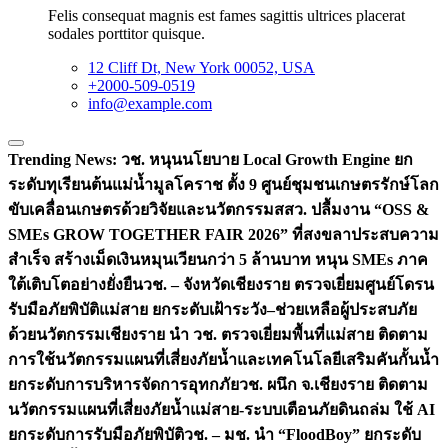
Felis consequat magnis est fames sagittis ultrices placerat
sodales porttitor quisque.
12 Cliff Dt, New York 00052, USA
+2000-509-0519
info@example.com
Trending News:
วช. หนุนนโยบาย Local Growth Engine ยก
ระดับทุเรียนต้นแม่น้ำมูลโคราช ตั้ง 9 ศูนย์ชุมชนเกษตรรักษ์โลก
ขับเคลื่อนเกษตรด้วยวิจัยและนวัตกรรม
สสว. ปลื้มงาน “OSS &
SMEs GROW TOGETHER FAIR 2026” ที่สงขลาประสบความ
สำเร็จ สร้างเม็ดเงินหมุนเวียนกว่า 5 ล้านบาท หนุน SMEs ภาค
ใต้เติบโตอย่างยั่งยืน
วช. – จังหวัดเชียงราย ตรวจเยี่ยมศูนย์โดรน
รับมือภัยพิบัติแม่สาย ยกระดับเฝ้าระวัง–ช่วยเหลือผู้ประสบภัย
ด้วยนวัตกรรม
เชียงราย นำ วช. ตรวจเยี่ยมพื้นที่แม่สาย ติดตาม
การใช้นวัตกรรมแผนที่เสี่ยงภัยน้ำและเทคโนโลยีเสริมคันกั้นน้ำ
ยกระดับการบริหารจัดการอุทกภัย
วช. ผนึก จ.เชียงราย ติดตาม
นวัตกรรมแผนที่เสี่ยงภัยน้ำแม่สาย-ระบบเตือนภัยดินถล่ม ใช้ AI
ยกระดับการรับมือภัยพิบัติ
วช. – มช. นำ “FloodBoy” ยกระดับ