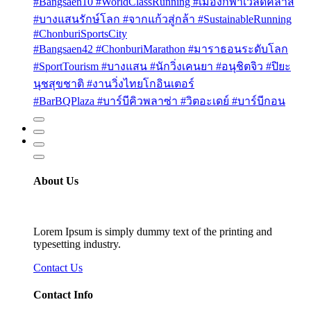
#Bangsaen10 #WorldClassRunning #เมืองกีฬาเวิลด์คลาส
#บางแสนรักษ์โลก #จากแก้วสู่กล้า #SustainableRunning
#ChonburiSportsCity
#Bangsaen42 #ChonburiMarathon #มาราธอนระดับโลก
#SportTourism #บางแสน #นักวิ่งเคนยา #อนุชิตจิว #ปิยะ
นุชสุขชาติ #งานวิ่งไทยโกอินเตอร์
#BarBQPlaza #บาร์บีคิวพลาซ่า #วิตอะเดย์ #บาร์บีกอน
About Us
Lorem Ipsum is simply dummy text of the printing and
typesetting industry.
Contact Us
Contact Info