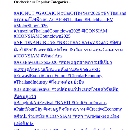
Or check our Popular Categories...
#AIONUT #GACAION #CarOfTheYear2026 #EVThailand
#รถยนต์ไฟฟ้า #GACAIONThailand #HatchbackEV
#MotorShow2026
#AmazingThailandCountdown2025 #ICONSIAM
#ICONSIAMCountdown2025
#ARTDNAHUB #วช #NRCT #อว #กระทรวงอว #ทัศน
ศิลป์ #SoftPower #ศิลปะไทย #นวัตกรรม #ทุนวัฒนธรรม
#ICONSIAM #VisualArts
#AsiaEnwastExpo2026 #สอท #อุตสาหกรรมสีเขียว
#เศรษฐกิจหมุนเวียน #พลังงานสะอาด #ESG
#EnwastExpo #GreenFuture #CircularEconomy
#ThailandIndustry #สิ่งแวดล้อมยั่งยืน
#BaliChoralFestival #วงปล่อยแก่ประเทศไทย #วิจัยเพื่อ
สังคมสูงวัย
#BangkokArtFestival #BAF11 #CraftYourDreams
#PaintYourCity #เศรษฐกิจวัฒนธรรม #CreativeEconomy
#ศิลปะร่วมสมัย #ICONSIAM #สศร #ArtMarket #เมือง
แห่งศิลปะ