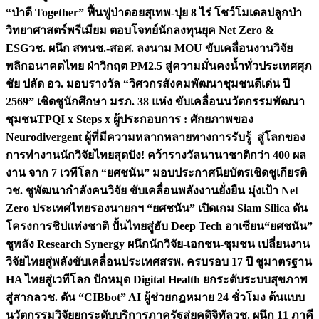
“ป่าดี Together” ฟื้นฟูป่าดอยสุเทพ-ปุย 8 ไร่ โชว์โมเดลปลูกป่า
วิทยาศาสตร์พรีเมียม ตอบโจทย์นักลงทุนยุค Net Zero &
ESG
วช. ผนึก สทนช.-สอศ. ลงนาม MOU ขับเคลื่อนงานวิจัย
พลิกอนาคตไทย ฝ่าวิกฤต PM2.5 สู่ความมั่นคงน้ำทั่วประเทศ
ศุภ
ชัย ปลัด อว. มอบรางวัล “วิศวกรสังคมพัฒนาชุมชนดีเด่น ปี
2569” เชิดชูนักศึกษา มรภ. 38 แห่ง ขับเคลื่อนนวัตกรรมพัฒนา
ชุมชน
TPQI x Steps x ผู้ประกอบการ : ศักยภาพของ
Neurodivergent ผู้ที่มีความหลากหลายทางการรับรู้ สู่โลกของ
การทำงาน
นักวิจัยไทยสุดปัง! คว้ารางวัลนานาชาติกว่า 400 ผล
งาน จาก 7 เวทีโลก “ยศชนัน” มอบประกาศนียบัตรเชิดชูเกียรติ
วช. ชูพัฒนากำลังคนวิจัย ขับเคลื่อนพลังงานยั่งยืน มุ่งเป้า Net
Zero ประเทศไทย
รองนายกฯ “ยศชนัน” เปิดเกม Siam Silica ดัน
โครงการชิปแห่งชาติ ปั้นไทยสู่ฮับ Deep Tech อาเซียน
“ยศชนัน”
ชูพลัง Research Synergy ผนึกนักวิจัย-เอกชน-ชุมชน เปลี่ยนงาน
วิจัยไทยสู่พลังขับเคลื่อนประเทศ
สรพ. ครบรอบ 17 ปี ชูมาตรฐาน
HA ไทยสู่เวทีโลก ปักหมุด Digital Health ยกระดับระบบสุขภาพ
สู่สากล
วช. ดัน “CIBbot” AI ผู้ช่วยกฎหมาย 24 ชั่วโมง ต้นแบบ
นวัตกรรมวิจัยยกระดับบริการภาครัฐสู่ยุคดิจิทัล
วช. ผนึก 11 ภาคี