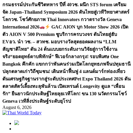
กรมธรรม์ประกันชีวิตทหาร ปีที่ 40
วช. ผนึก STS forum เตรียม
จัด Japan–Thailand Symposium 2026 ดันไทยสู่เวทีวิทยาศาสตร์
โลก
วช. โชว์ศักยภาพ Thai Innovators กวาดรางวัล Geneva
International 2026
GAC AION บุก Motor Show 2026 เปิด
ตัว AION V 500 Premium ชูบริการครบวงจร ดันไทยสู่ฮับ
EV
อว. นำ วช. – สวทช. มอบรางวัลสุดยอดผลงาน “LLM
สัญชาติไทย” ดัน 24 ต้นแบบยกระดับงานวิจัยสู่การใช้งาน
จริง
“ยอดยุทธ์ดาบพิทักษ์” ฟีเวอร์กลางกรุง! รอบพิเศษ One
Bangkok คึกคัก แขกกว่าพันคนร่วมเปิดโลกยุทธภพจีน
ปทุมธานี
ปลุกตลาดเก่าวิถีชุมชน! เดินหน้าฟื้นฟู 4 แลนด์มาร์กท่องเที่ยว
ดันเศรษฐกิจฐานรากสู่ระดับประเทศ
Pet Expo Thailand 2026 ดัน
ตลาดสัตว์เลี้ยงทะลุพันล้าน เปิดเทรนด์ Longevity ดูแล “เพื่อน
รัก” ยืนยาว
นักประดิษฐ์ไทยลุยเวทีโลก! ขน 130 นวัตกรรมโชว์
Geneva เวทีสิ่งประดิษฐ์ระดับยุโรป
August 6, 2026