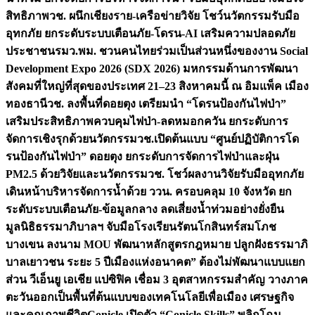
สิทธิภาพ
วช. ผนึกเชียงราย-เครือข่ายวิจัย โชว์นวัตกรรมรับมือ
อุทกภัย ยกระดับระบบเตือนภัย-โดรน-AI เสริมความปลอดภัย
ประชาชน
รมว.พม. ชวนคนไทยร่วมเป็นส่วนหนึ่งของงาน Social
Development Expo 2026 (SDX 2026) มหกรรมด้านการพัฒนา
สังคมที่ใหญ่ที่สุดของประเทศ 21–23 สิงหาคมนี้ ณ อิมแพ็ค เมือง
ทองธานี
วช. ลงพื้นที่ดอยตุง เตรียมนำ “โดรนป้องกันไฟป่า”
เสริมประสิทธิภาพควบคุมไฟป่า-ลดหมอกควัน ยกระดับการ
จัดการเชิงรุกด้วยนวัตกรรม
วช.เปิดต้นแบบ “ศูนย์ปฏิบัติการโด
รนป้องกันไฟป่า” ดอยตุง ยกระดับการจัดการไฟป่าและฝุ่น
PM2.5 ด้วยวิจัยและนวัตกรรม
วช. โชว์ผลงานวิจัยรับมืออุทกภัย
เดินหน้าบริหารจัดการน้ำด้วย ววน. ครอบคลุม 10 จังหวัด ยก
ระดับระบบเตือนภัย-ข้อมูลกลาง ลดเสี่ยงน้ำท่วมอย่างยั่งยืน
มูลนิธิธรรมาภิบาลฯ จับมือโรงเรียนรัตนโกสินทร์สมโภช
บางเขน ลงนาม MOU พัฒนาหลักสูตรกฎหมาย ปลูกฝังธรรมาภิ
บาลเยาวชน ระยะ 5 ปี
เมืองแห่งอนาคต” ต้องไม่พัฒนาแบบแยก
ส่วน วีเอ็นยู เอเชีย แปซิฟิค เชื่อม 3 อุตสาหกรรมสำคัญ วางภาค
ตะวันออกเป็นพื้นที่ต้นแบบของเทคโนโลยีเพื่อเมือง เศรษฐกิจ
และคุณภาพชีวิต
Conicle เปิดตัว “Conicle Skills” พลิกโฉม