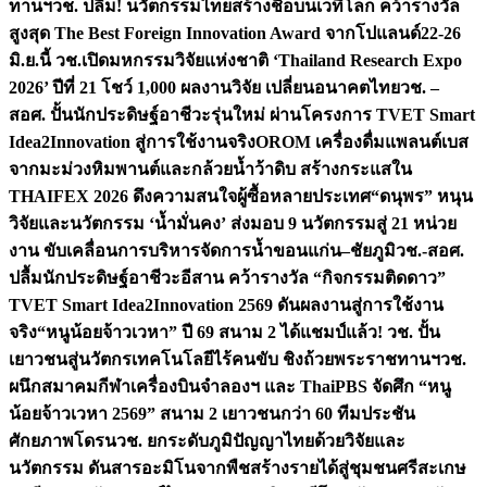
ทานฯ
วช. ปลื้ม! นวัตกรรมไทยสร้างชื่อบนเวทีโลก คว้ารางวัล
สูงสุด The Best Foreign Innovation Award จากโปแลนด์
22-26
มิ.ย.นี้ วช.เปิดมหกรรมวิจัยแห่งชาติ ‘Thailand Research Expo
2026’ ปีที่ 21 โชว์ 1,000 ผลงานวิจัย เปลี่ยนอนาคตไทย
วช. –
สอศ. ปั้นนักประดิษฐ์อาชีวะรุ่นใหม่ ผ่านโครงการ TVET Smart
Idea2Innovation สู่การใช้งานจริง
OROM เครื่องดื่มแพลนต์เบส
จากมะม่วงหิมพานต์และกล้วยน้ำว้าดิบ สร้างกระแสใน
THAIFEX 2026 ดึงความสนใจผู้ซื้อหลายประเทศ
“ดนุพร” หนุน
วิจัยและนวัตกรรม ‘น้ำมั่นคง’ ส่งมอบ 9 นวัตกรรมสู่ 21 หน่วย
งาน ขับเคลื่อนการบริหารจัดการน้ำขอนแก่น–ชัยภูมิ
วช.-สอศ.
ปลื้มนักประดิษฐ์อาชีวะอีสาน คว้ารางวัล “กิจกรรมติดดาว”
TVET Smart Idea2Innovation 2569 ดันผลงานสู่การใช้งาน
จริง
“หนูน้อยจ้าวเวหา” ปี 69 สนาม 2 ได้แชมป์แล้ว! วช. ปั้น
เยาวชนสู่นวัตกรเทคโนโลยีไร้คนขับ ชิงถ้วยพระราชทานฯ
วช.
ผนึกสมาคมกีฬาเครื่องบินจำลองฯ และ ThaiPBS จัดศึก “หนู
น้อยจ้าวเวหา 2569” สนาม 2 เยาวชนกว่า 60 ทีมประชัน
ศักยภาพโดรน
วช. ยกระดับภูมิปัญญาไทยด้วยวิจัยและ
นวัตกรรม ดันสารอะมิโนจากพืชสร้างรายได้สู่ชุมชนศรีสะเกษ