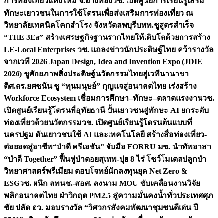
การท่องเที่ยวแห่งใหม่ จ.อ่างทอง
วช. เปิดศูนย์การเรียนรู้เสริม
ทักษะเยาวชนในการใช้โดรนเพื่อส่งเสริมการท่องเที่ยว ณ
วิทยาลัยเทคนิคโคกสำโรง จังหวัดลพบุรี
บพท.ชูสูตรสำเร็จ
“THE 3Ea” สร้างเศรษฐกิจฐานรากไทยให้เติบโตด้วยการสร้าง
LE-Local Enterprises
วช. แถลงข่าวนักประดิษฐ์ไทย คว้ารางวัล
จากเวที 2026 Japan Design, Idea and Invention Expo (JDIE
2026) ชูศักยภาพสิ่งประดิษฐ์นวัตกรรมไทยสู่เวทีนานาชา
ติ
ศ.ดร.ยศชนัน ชู “ทุนมนุษย์” กุญแจสู่อนาคตไทย เร่งสร้าง
Workforce Ecosystem เชื่อมการศึกษา–ทักษะ–ตลาดแรงงาน
วช.
เปิดศูนย์เรียนรู้โดรนที่อุทัยธานี ปั้นเยาวชนสู่ทักษะ AI ยกระดับ
ท่องเที่ยวด้วยนวัตกรรม
วช. เปิดศูนย์เรียนรู้โดรนต้นแบบที่
นครปฐม ดันเยาวชนใช้ AI และเทคโนโลยี สร้างสื่อท่องเที่ยว-
ต่อยอดสู่อาชีพ
“ป่าดี ครีเอชัน” จับมือ FORRU มช. นำทัพอาสา
“ป่าดี Together” ฟื้นฟูป่าดอยสุเทพ-ปุย 8 ไร่ โชว์โมเดลปลูกป่า
วิทยาศาสตร์พรีเมียม ตอบโจทย์นักลงทุนยุค Net Zero &
ESG
วช. ผนึก สทนช.-สอศ. ลงนาม MOU ขับเคลื่อนงานวิจัย
พลิกอนาคตไทย ฝ่าวิกฤต PM2.5 สู่ความมั่นคงน้ำทั่วประเทศ
ศุภ
ชัย ปลัด อว. มอบรางวัล “วิศวกรสังคมพัฒนาชุมชนดีเด่น ปี