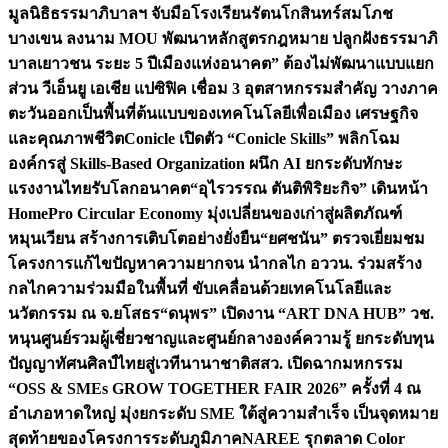
มูลนิธิธรรมาภิบาลฯ จับมือโรงเรียนรัตนโกสินทร์สมโภช
บางเขน ลงนาม MOU พัฒนาหลักสูตรกฎหมาย ปลูกฝังธรรมาภิ
บาลเยาวชน ระยะ 5 ปี
เมืองแห่งอนาคต” ต้องไม่พัฒนาแบบแยก
ส่วน วีเอ็นยู เอเชีย แปซิฟิค เชื่อม 3 อุตสาหกรรมสำคัญ วางภาค
ตะวันออกเป็นพื้นที่ต้นแบบของเทคโนโลยีเพื่อเมือง เศรษฐกิจ
และคุณภาพชีวิต
Conicle เปิดตัว “Conicle Skills” พลิกโฉม
องค์กรสู่ Skills-Based Organization ผนึก AI ยกระดับทักษะ
แรงงานไทยรับโลกอนาคต
“อุไรวรรณ ตันติพิริยะกิจ” เดินหน้า
HomePro Circular Economy มุ่งเปลี่ยนของเก่าสู่ผลิตภัณฑ์
หมุนเวียน สร้างการเติบโตอย่างยั่งยืน
“ยศชนัน” ตรวจเยี่ยมชม
โครงการแก้ไขปัญหาความยากจน นำกลไก อววน. ร่วมสร้าง
กลไกความร่วมมือในพื้นที่ ขับเคลื่อนด้วยเทคโนโลยีและ
นวัตกรรม ณ จ.ยโสธร
“ดนุพร” เปิดงาน “ART DNA HUB” วช.
หนุนศูนย์รวมผู้เชี่ยวชาญและศูนย์กลางองค์ความรู้ ยกระดับทุน
ปัญญาทัศนศิลป์ไทยสู่เวทีนานาชาติ
สสว. เปิดฉากมหกรรม
“OSS & SMEs GROW TOGETHER FAIR 2026” ครั้งที่ 4 ณ
อำเภอหาดใหญ่ มุ่งยกระดับ SME ใต้สู่ความสำเร็จ เป็นจุดหมาย
สุดท้ายของโครงการระดับภูมิภาค
NAREE รุกตลาด Color