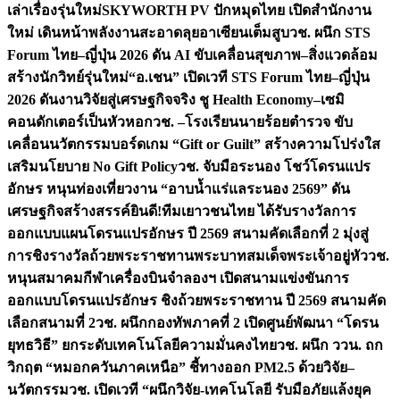
เล่าเรื่องรุ่นใหม่
SKYWORTH PV ปักหมุดไทย เปิดสำนักงาน
ใหม่ เดินหน้าพลังงานสะอาดลุยอาเซียนเต็มสูบ
วช. ผนึก STS
Forum ไทย–ญี่ปุ่น 2026 ดัน AI ขับเคลื่อนสุขภาพ–สิ่งแวดล้อม
สร้างนักวิทย์รุ่นใหม่
“อ.เชน” เปิดเวที STS Forum ไทย–ญี่ปุ่น
2026 ดันงานวิจัยสู่เศรษฐกิจจริง ชู Health Economy–เซมิ
คอนดักเตอร์เป็นหัวหอก
วช. –โรงเรียนนายร้อยตำรวจ ขับ
เคลื่อนนวัตกรรมบอร์ดเกม “Gift or Guilt” สร้างความโปร่งใส
เสริมนโยบาย No Gift Policy
วช. จับมือระนอง โชว์โดรนแปร
อักษร หนุนท่องเที่ยวงาน “อาบน้ำแร่แลระนอง 2569” ดัน
เศรษฐกิจสร้างสรรค์
ยินดี!ทีมเยาวชนไทย ได้รับรางวัลการ
ออกแบบแผนโดรนแปรอักษร ปี 2569 สนามคัดเลือกที่ 2 มุ่งสู่
การชิงรางวัลถ้วยพระราชทานพระบาทสมเด็จพระเจ้าอยู่หัว
วช.
หนุนสมาคมกีฬาเครื่องบินจำลองฯ เปิดสนามแข่งขันการ
ออกแบบโดรนแปรอักษร ชิงถ้วยพระราชทาน ปี 2569 สนามคัด
เลือกสนามที่ 2
วช. ผนึกกองทัพภาคที่ 2 เปิดศูนย์พัฒนา “โดรน
ยุทธวิธี” ยกระดับเทคโนโลยีความมั่นคงไทย
วช. ผนึก ววน. ถก
วิกฤต “หมอกควันภาคเหนือ” ชี้ทางออก PM2.5 ด้วยวิจัย–
นวัตกรรม
วช. เปิดเวที “ผนึกวิจัย-เทคโนโลยี รับมือภัยแล้งยุค