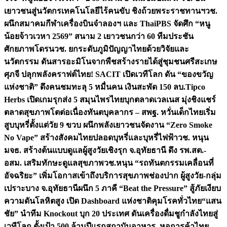
เยาวชนสู่นวัตกรเทคโนโลยีไร้คนขับ ชิงถ้วยพระราชทานฯ
วช.
ผนึกสมาคมกีฬาเครื่องบินจำลองฯ และ ThaiPBS จัดศึก “หนู
น้อยจ้าวเวหา 2569” สนาม 2 เยาวชนกว่า 60 ทีมประชัน
ศักยภาพโดรน
วช. ยกระดับภูมิปัญญาไทยด้วยวิจัยและ
นวัตกรรม ดันสารอะมิโนจากพืชสร้างรายได้สู่ชุมชนศรีสะเกษ
ศุภจี ปลุกพลังคราฟต์ไทย! SACIT เปิดเวทีโลก ดัน “ของขวัญ
แห่งชาติ” ดึงคนชมทะลุ 5 หมื่นคน เงินสะพัด 150 ลบ.
Tipco
Herbs เปิดเกมรุกส่ง 5 สมุนไพรไทยบุกตลาดเวลเนส มุ่งชิงแชร์
ตลาดสุขภาพโตต่อเนื่อง
ทันตบุคลากร – สพฐ. หวั่นเด็กไทยเริ่ม
สูบบุหรี่ตั้งแต่วัย 9 ขวบ ผนึกพลังเยาวชนจัดงาน “Zero Smoke
No Vape” สร้างสังคมไทยปลอดบุหรี่และบุหรี่ไฟฟ้า
วช. หนุน
มจธ. สร้างต้นแบบดูแลผู้สูงวัยเชิงรุก จ.อุทัยธานี ดึง รพ.สต.-
อสม. เสริมทักษะดูแลสุขภาพ
วช.หนุน “รถทันตกรรมเคลื่อนที่
อัจฉริยะ” เพิ่มโอกาสเข้าถึงบริการสุขภาพช่องปาก ผู้สูงวัย-กลุ่ม
เปราะบาง จ.อุทัยธานี
ผนึก 5 ภาคี “Beat the Pressure” สู้ภัยเงียบ
ความดันโลหิตสูง เปิด Dashboard แห่งชาติคุมโรคทั่วไทย
“แสน
ชัย” นำทีม Knockout บุก 20 ประเทศ ดันเครื่องดื่มชูกำลังไทยสู่
เวทีโลก ตั้งเป้า 500 ล้านปีแรก
สถาบันอาหาร–หอการค้าไทย