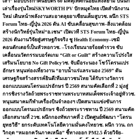
เล่า” มอบประกาศนียบัตร 60 มัคคุเทศก์น้อยแห่งสยาม ปั้นนัก
เล่าเรื่องรุ่นใหม่
SKYWORTH PV ปักหมุดไทย เปิดสำนักงาน
ใหม่ เดินหน้าพลังงานสะอาดลุยอาเซียนเต็มสูบ
วช. ผนึก STS
Forum ไทย–ญี่ปุ่น 2026 ดัน AI ขับเคลื่อนสุขภาพ–สิ่งแวดล้อม
สร้างนักวิทย์รุ่นใหม่
“อ.เชน” เปิดเวที STS Forum ไทย–ญี่ปุ่น
2026 ดันงานวิจัยสู่เศรษฐกิจจริง ชู Health Economy–เซมิ
คอนดักเตอร์เป็นหัวหอก
วช. –โรงเรียนนายร้อยตำรวจ ขับ
เคลื่อนนวัตกรรมบอร์ดเกม “Gift or Guilt” สร้างความโปร่งใส
เสริมนโยบาย No Gift Policy
วช. จับมือระนอง โชว์โดรนแปร
อักษร หนุนท่องเที่ยวงาน “อาบน้ำแร่แลระนอง 2569” ดัน
เศรษฐกิจสร้างสรรค์
ยินดี!ทีมเยาวชนไทย ได้รับรางวัลการ
ออกแบบแผนโดรนแปรอักษร ปี 2569 สนามคัดเลือกที่ 2 มุ่งสู่
การชิงรางวัลถ้วยพระราชทานพระบาทสมเด็จพระเจ้าอยู่หัว
วช.
หนุนสมาคมกีฬาเครื่องบินจำลองฯ เปิดสนามแข่งขันการ
ออกแบบโดรนแปรอักษร ชิงถ้วยพระราชทาน ปี 2569 สนามคัด
เลือกสนามที่ 2
วช. ผนึกกองทัพภาคที่ 2 เปิดศูนย์พัฒนา “โดรน
ยุทธวิธี” ยกระดับเทคโนโลยีความมั่นคงไทย
วช. ผนึก ววน. ถก
วิกฤต “หมอกควันภาคเหนือ” ชี้ทางออก PM2.5 ด้วยวิจัย–