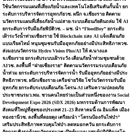
ใช้นวัตกรรมแผนที่เสี่ยงภัยน้ำและเทคโนโลยีเสริมคันกั้นน้ำ ยก
ระดับการบริหารจัดการอุทกภัย
วช. ผนึก จ.เชียงราย ติดตาม
นวัตกรรมแผนที่เสี่ยงภัยน้ำแม่สาย-ระบบเตือนภัยดินถล่ม ใช้ AI
ยกระดับการรับมือภัยพิบัติ
วช. – มช. นำ “FloodBoy” ยกระดับ
เฝ้าระวังน้ำท่วมเชียงราย ใช้ Blockchain และ AI แจ้งเตือนภัย
แบบเรียลไทม์ หนุนชุมชนรับมืออุทกภัยอย่างมีประสิทธิภาพ
วช.
ส่งมอบนวัตกรรม Hydro Vision Plus/AI ให้ ต.นางแล
จ.เชียงราย ยกระดับระบบเฝ้าระวัง-เตือนภัยน้ำท่วมชุมชนด้วย
AI
วช. ลงพื้นที่ “ฝายเชียงราย” ติดตามนวัตกรรมระบบเตือนภัย
น้ำท่วม ยกระดับการบริหารจัดการน้ำ รับมืออุทกภัยอย่างมีประ
สิทธิภาพ
วช. ผนึกเชียงราย-เครือข่ายวิจัย โชว์นวัตกรรมรับมือ
อุทกภัย ยกระดับระบบเตือนภัย-โดรน-AI เสริมความปลอดภัย
ประชาชน
รมว.พม. ชวนคนไทยร่วมเป็นส่วนหนึ่งของงาน Social
Development Expo 2026 (SDX 2026) มหกรรมด้านการพัฒนา
สังคมที่ใหญ่ที่สุดของประเทศ 21–23 สิงหาคมนี้ ณ อิมแพ็ค เมือง
ทองธานี
วช. ลงพื้นที่ดอยตุง เตรียมนำ “โดรนป้องกันไฟป่า”
เสริมประสิทธิภาพควบคุมไฟป่า-ลดหมอกควัน ยกระดับการ
จัดการเชิงรุกด้วยนวัตกรรม
วช.เปิดต้นแบบ “ศูนย์ปฏิบัติการโด