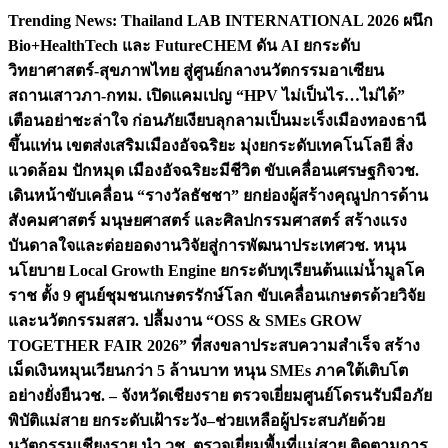
Skip
Trending News:
Thailand LAB INTERNATIONAL 2026 ผนึก
to
Bio+HealthTech และ FutureCHEM ดัน AI ยกระดับ
content
วิทยาศาสตร์-สุขภาพไทย สู่ศูนย์กลางนวัตกรรมอาเซียน
สถานเสาวภา-กทม. เปิดแคมเปญ “HPV ไม่เป็นไร…ไม่ได้”
เตือนอย่าชะล่าใจ ก่อนภัยเงียบลุกลามเป็นมะเร็ง
เมืองทองธานี
ขึ้นแท่น เขตส่งเสริมเมืองอัจฉริยะ มุ่งยกระดับเทคโนโลยี สิ่ง
แวดล้อม ปักหมุด เมืองอัจฉริยะมีชีวิต ขับเคลื่อนเศรษฐกิจ
วช.
เดินหน้าขับเคลื่อน “รางวัลธัชชา” ยกย่องผู้สร้างคุณูปการด้าน
สังคมศาสตร์ มนุษยศาสตร์ และศิลปกรรมศาสตร์ สร้างแรง
บันดาลใจและต่อยอดงานวิจัยสู่การพัฒนาประเทศ
วช. หนุน
นโยบาย Local Growth Engine ยกระดับทุเรียนต้นแม่น้ำมูลโค
ราช ตั้ง 9 ศูนย์ชุมชนเกษตรรักษ์โลก ขับเคลื่อนเกษตรด้วยวิจัย
และนวัตกรรม
สสว. ปลื้มงาน “OSS & SMEs GROW
TOGETHER FAIR 2026” ที่สงขลาประสบความสำเร็จ สร้าง
เม็ดเงินหมุนเวียนกว่า 5 ล้านบาท หนุน SMEs ภาคใต้เติบโต
อย่างยั่งยืน
วช. – จังหวัดเชียงราย ตรวจเยี่ยมศูนย์โดรนรับมือภัย
พิบัติแม่สาย ยกระดับเฝ้าระวัง–ช่วยเหลือผู้ประสบภัยด้วย
นวัตกรรม
เชียงราย นำ วช. ตรวจเยี่ยมพื้นที่แม่สาย ติดตามการ