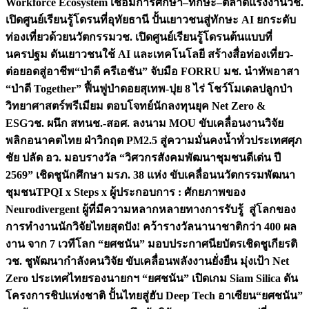
Workforce Ecosystem เชื่อมการศึกษา–ทักษะ–ตลาดแรงงาน
วช.
เปิดศูนย์เรียนรู้โดรนที่อุทัยธานี ปั้นเยาวชนสู่ทักษะ AI ยกระดับ
ท่องเที่ยวด้วยนวัตกรรม
วช. เปิดศูนย์เรียนรู้โดรนต้นแบบที่
นครปฐม ดันเยาวชนใช้ AI และเทคโนโลยี สร้างสื่อท่องเที่ยว-
ต่อยอดสู่อาชีพ
“ป่าดี ครีเอชัน” จับมือ FORRU มช. นำทัพอาสา
“ป่าดี Together” ฟื้นฟูป่าดอยสุเทพ-ปุย 8 ไร่ โชว์โมเดลปลูกป่า
วิทยาศาสตร์พรีเมียม ตอบโจทย์นักลงทุนยุค Net Zero &
ESG
วช. ผนึก สทนช.-สอศ. ลงนาม MOU ขับเคลื่อนงานวิจัย
พลิกอนาคตไทย ฝ่าวิกฤต PM2.5 สู่ความมั่นคงน้ำทั่วประเทศ
ศุภ
ชัย ปลัด อว. มอบรางวัล “วิศวกรสังคมพัฒนาชุมชนดีเด่น ปี
2569” เชิดชูนักศึกษา มรภ. 38 แห่ง ขับเคลื่อนนวัตกรรมพัฒนา
ชุมชน
TPQI x Steps x ผู้ประกอบการ : ศักยภาพของ
Neurodivergent ผู้ที่มีความหลากหลายทางการรับรู้ สู่โลกของ
การทำงาน
นักวิจัยไทยสุดปัง! คว้ารางวัลนานาชาติกว่า 400 ผล
งาน จาก 7 เวทีโลก “ยศชนัน” มอบประกาศนียบัตรเชิดชูเกียรติ
วช. ชูพัฒนากำลังคนวิจัย ขับเคลื่อนพลังงานยั่งยืน มุ่งเป้า Net
Zero ประเทศไทย
รองนายกฯ “ยศชนัน” เปิดเกม Siam Silica ดัน
โครงการชิปแห่งชาติ ปั้นไทยสู่ฮับ Deep Tech อาเซียน
“ยศชนัน”