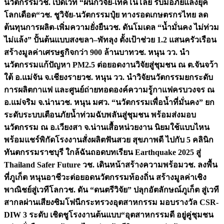
นวัตกรรม
วช. เปิดเวที “ผนึกวิจัย-เทคโนโลยี รับมือภัยแล้งยุค
โลกเดือด“
วช. ชูวิจัย-นวัตกรรมปุ๋ย ทางรอดเกษตรกรไทย ลด
ต้นทุนการผลิต-เพิ่มความยั่งยืน
วช. ดันโมเดล “น้ำมั่นคง ไม่ท่วม
ไม่แล้ง” ปั้นต้นแบบสงขลา–พัทลุง ตั้งเป้าช่วย 1.2 แสนครัวเรือน
สร้างมูลค่าเศรษฐกิจกว่า 900 ล้านบาท
วช. หนุน วว. นำ
นวัตกรรมแก้ปัญหา PM2.5 ต่อยอดงานวิจัยสู่ชุมชน ณ ต.จันจว้า
ใต้ อ.แม่จัน จ.เชียงราย
วช. หนุน วว. นำวิจัยนวัตกรรมยกระดับ
การผลิตกาแฟ และศูนย์ถ่ายทอดองค์ความรู้กาแฟครบวงจร ณ
อ.แม่จริม จ.น่าน
วช. หนุน มศว. “นวัตกรรมเพื่อน้ำที่มั่นคง” ยก
ระดับระบบเตือนภัยน้ำท่วมฉับพลันสู่ชุมชน พร้อมส่งมอบ
นวัตกรรม ณ อ.เวียงสา จ.น่าน
เสื้อหน่วยงาน นิยมใช้แบบไหน
พร้อมแชร์พิกัดโรงงานสั่งผลิต
ฟันสวย สุขภาพดี ไปกับ 5 คลินิก
ทันตกรรมราชบุรี ใกล้ฉัน
ถอดบทเรียน Earthquake 2025 สู่
Thailand Safer Future วช. เดินหน้าสร้างความพร้อม
วช. ลงพื้น
ที่ภูเก็ต หนุนอาชีวะต่อยอดนวัตกรรมท้องถิ่น สร้างมูลค่าเชิง
พาณิชย์สู่เวทีโลก
วช. ดัน “ดนตรีวิจัย” ปลุกอัตลักษณ์ภูเก็ต สู่เวที
สากลผ่านเสียงซิมโฟนี
กระทรวงอุตสาหกรรม มอบรางวัล CSR-
DIW 3 ระดับ เชิดชูโรงงานต้นแบบ“อุตสาหกรรมดี อยู่คู่ชุมชน