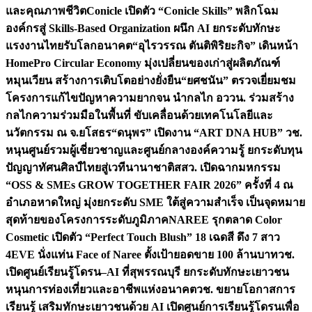
และคุณภาพชีวิต
Conicle เปิดตัว “Conicle Skills” พลิกโฉม
องค์กรสู่ Skills-Based Organization ผนึก AI ยกระดับทักษะ
แรงงานไทยรับโลกอนาคต
“อุไรวรรณ ตันติพิริยะกิจ” เดินหน้า
HomePro Circular Economy มุ่งเปลี่ยนของเก่าสู่ผลิตภัณฑ์
หมุนเวียน สร้างการเติบโตอย่างยั่งยืน
“ยศชนัน” ตรวจเยี่ยมชม
โครงการแก้ไขปัญหาความยากจน นำกลไก อววน. ร่วมสร้าง
กลไกความร่วมมือในพื้นที่ ขับเคลื่อนด้วยเทคโนโลยีและ
นวัตกรรม ณ จ.ยโสธร
“ดนุพร” เปิดงาน “ART DNA HUB” วช.
หนุนศูนย์รวมผู้เชี่ยวชาญและศูนย์กลางองค์ความรู้ ยกระดับทุน
ปัญญาทัศนศิลป์ไทยสู่เวทีนานาชาติ
สสว. เปิดฉากมหกรรม
“OSS & SMEs GROW TOGETHER FAIR 2026” ครั้งที่ 4 ณ
อำเภอหาดใหญ่ มุ่งยกระดับ SME ใต้สู่ความสำเร็จ เป็นจุดหมาย
สุดท้ายของโครงการระดับภูมิภาค
NAREE รุกตลาด Color
Cosmetic เปิดตัว “Perfect Touch Blush” 18 เฉดสี ดึง 7 สาว
4EVE นั่งแท่น Face of Naree ตั้งเป้ายอดขาย 100 ล้านบาท
วช.
เปิดศูนย์เรียนรู้โดรน–AI ที่สุพรรณบุรี ยกระดับทักษะเยาวชน
หนุนการท่องเที่ยวและอาชีพแห่งอนาคต
วช. ขยายโอกาสการ
เรียนรู้ เสริมทักษะเยาวชนด้วย AI เปิดศูนย์การเรียนรู้โดรนเพื่อ