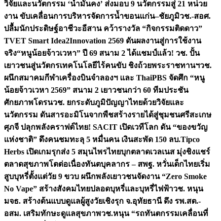
วิจัยและนวัตกรรม ‘น้ำมั่นคง’ ส่งมอบ 9 นวัตกรรมสู่ 21 หน่วย
งาน ขับเคลื่อนการบริหารจัดการน้ำขอนแก่น–ชัยภูมิ
วช.-สอศ.
ปลื้มนักประดิษฐ์อาชีวะอีสาน คว้ารางวัล “กิจกรรมติดดาว”
TVET Smart Idea2Innovation 2569 ดันผลงานสู่การใช้งาน
จริง
“หนูน้อยจ้าวเวหา” ปี 69 สนาม 2 ได้แชมป์แล้ว! วช. ปั้น
เยาวชนสู่นวัตกรเทคโนโลยีไร้คนขับ ชิงถ้วยพระราชทานฯ
วช.
ผนึกสมาคมกีฬาเครื่องบินจำลองฯ และ ThaiPBS จัดศึก “หนู
น้อยจ้าวเวหา 2569” สนาม 2 เยาวชนกว่า 60 ทีมประชัน
ศักยภาพโดรน
วช. ยกระดับภูมิปัญญาไทยด้วยวิจัยและ
นวัตกรรม ดันสารอะมิโนจากพืชสร้างรายได้สู่ชุมชนศรีสะเกษ
ศุภจี ปลุกพลังคราฟต์ไทย! SACIT เปิดเวทีโลก ดัน “ของขวัญ
แห่งชาติ” ดึงคนชมทะลุ 5 หมื่นคน เงินสะพัด 150 ลบ.
Tipco
Herbs เปิดเกมรุกส่ง 5 สมุนไพรไทยบุกตลาดเวลเนส มุ่งชิงแชร์
ตลาดสุขภาพโตต่อเนื่อง
ทันตบุคลากร – สพฐ. หวั่นเด็กไทยเริ่ม
สูบบุหรี่ตั้งแต่วัย 9 ขวบ ผนึกพลังเยาวชนจัดงาน “Zero Smoke
No Vape” สร้างสังคมไทยปลอดบุหรี่และบุหรี่ไฟฟ้า
วช. หนุน
มจธ. สร้างต้นแบบดูแลผู้สูงวัยเชิงรุก จ.อุทัยธานี ดึง รพ.สต.-
อสม. เสริมทักษะดูแลสุขภาพ
วช.หนุน “รถทันตกรรมเคลื่อนที่