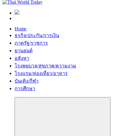
Home
ธุรกิจ/ประกัน/การเงิน
ภาครัฐ/ราชการ
ยานยนต์
อสังหา
โรงพยบาล/สุขภาพ/ความงาม
โรงแรม/ท่องเที่ยว/อาหาร
บันเทิง/กีฬา
การศึกษา