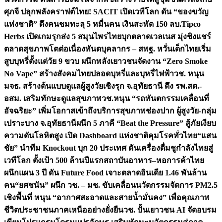
ศุภจี ปลุกพลังคราฟต์ไทย! SACIT เปิดเวทีโลก ดัน “ของขวัญ
แห่งชาติ” ดึงคนชมทะลุ 5 หมื่นคน เงินสะพัด 150 ลบ.
Tipco
Herbs เปิดเกมรุกส่ง 5 สมุนไพรไทยบุกตลาดเวลเนส มุ่งชิงแชร์
ตลาดสุขภาพโตต่อเนื่อง
ทันตบุคลากร – สพฐ. หวั่นเด็กไทยเริ่ม
สูบบุหรี่ตั้งแต่วัย 9 ขวบ ผนึกพลังเยาวชนจัดงาน “Zero Smoke
No Vape” สร้างสังคมไทยปลอดบุหรี่และบุหรี่ไฟฟ้า
วช. หนุน
มจธ. สร้างต้นแบบดูแลผู้สูงวัยเชิงรุก จ.อุทัยธานี ดึง รพ.สต.-
อสม. เสริมทักษะดูแลสุขภาพ
วช.หนุน “รถทันตกรรมเคลื่อนที่
อัจฉริยะ” เพิ่มโอกาสเข้าถึงบริการสุขภาพช่องปาก ผู้สูงวัย-กลุ่ม
เปราะบาง จ.อุทัยธานี
ผนึก 5 ภาคี “Beat the Pressure” สู้ภัยเงียบ
ความดันโลหิตสูง เปิด Dashboard แห่งชาติคุมโรคทั่วไทย
“แสน
ชัย” นำทีม Knockout บุก 20 ประเทศ ดันเครื่องดื่มชูกำลังไทยสู่
เวทีโลก ตั้งเป้า 500 ล้านปีแรก
สถาบันอาหาร–หอการค้าไทย
ผนึกแผน 3 ปี ดัน Future Food เจาะตลาดอินเดีย 1.46 พันล้าน
คน
“ยศชนัน” ผนึก วช. – มช. ขับเคลื่อนนวัตกรรมจัดการ PM2.5
เชิงพื้นที่ หนุน “อากาศสะอาดและสายน้ำมั่นคง” เพื่อคุณภาพ
ชีวิตประชาชนภาคเหนืออย่างยั่งยืน
วช. ปั้นเยาวชน AI จัดอบรม