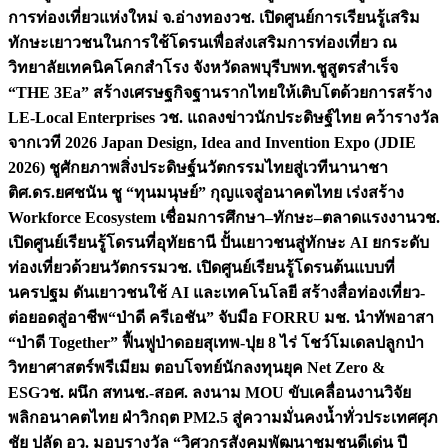
การท่องเที่ยวแห่งใหม่ จ.อ่างทอง
วช. เปิดศูนย์การเรียนรู้เสริม
ทักษะเยาวชนในการใช้โดรนเพื่อส่งเสริมการท่องเที่ยว ณ
วิทยาลัยเทคนิคโคกสำโรง จังหวัดลพบุรี
บพท.ชูสูตรสำเร็จ
“THE 3Ea” สร้างเศรษฐกิจฐานรากไทยให้เติบโตด้วยการสร้าง
LE-Local Enterprises
วช. แถลงข่าวนักประดิษฐ์ไทย คว้ารางวัล
จากเวที 2026 Japan Design, Idea and Invention Expo (JDIE
2026) ชูศักยภาพสิ่งประดิษฐ์นวัตกรรมไทยสู่เวทีนานาชา
ติ
ศ.ดร.ยศชนัน ชู “ทุนมนุษย์” กุญแจสู่อนาคตไทย เร่งสร้าง
Workforce Ecosystem เชื่อมการศึกษา–ทักษะ–ตลาดแรงงาน
วช.
เปิดศูนย์เรียนรู้โดรนที่อุทัยธานี ปั้นเยาวชนสู่ทักษะ AI ยกระดับ
ท่องเที่ยวด้วยนวัตกรรม
วช. เปิดศูนย์เรียนรู้โดรนต้นแบบที่
นครปฐม ดันเยาวชนใช้ AI และเทคโนโลยี สร้างสื่อท่องเที่ยว-
ต่อยอดสู่อาชีพ
“ป่าดี ครีเอชัน” จับมือ FORRU มช. นำทัพอาสา
“ป่าดี Together” ฟื้นฟูป่าดอยสุเทพ-ปุย 8 ไร่ โชว์โมเดลปลูกป่า
วิทยาศาสตร์พรีเมียม ตอบโจทย์นักลงทุนยุค Net Zero &
ESG
วช. ผนึก สทนช.-สอศ. ลงนาม MOU ขับเคลื่อนงานวิจัย
พลิกอนาคตไทย ฝ่าวิกฤต PM2.5 สู่ความมั่นคงน้ำทั่วประเทศ
ศุภ
ชัย ปลัด อว. มอบรางวัล “วิศวกรสังคมพัฒนาชุมชนดีเด่น ปี