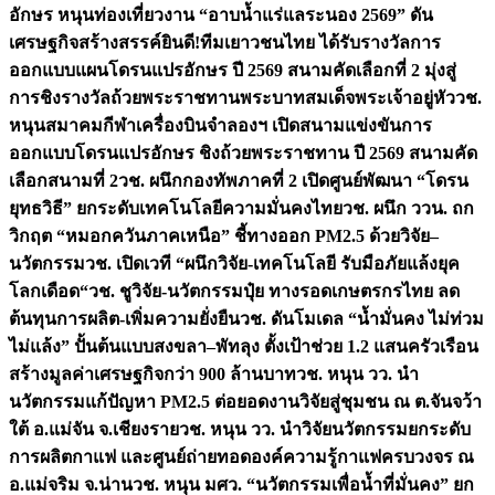
อักษร หนุนท่องเที่ยวงาน “อาบน้ำแร่แลระนอง 2569” ดัน
เศรษฐกิจสร้างสรรค์
ยินดี!ทีมเยาวชนไทย ได้รับรางวัลการ
ออกแบบแผนโดรนแปรอักษร ปี 2569 สนามคัดเลือกที่ 2 มุ่งสู่
การชิงรางวัลถ้วยพระราชทานพระบาทสมเด็จพระเจ้าอยู่หัว
วช.
หนุนสมาคมกีฬาเครื่องบินจำลองฯ เปิดสนามแข่งขันการ
ออกแบบโดรนแปรอักษร ชิงถ้วยพระราชทาน ปี 2569 สนามคัด
เลือกสนามที่ 2
วช. ผนึกกองทัพภาคที่ 2 เปิดศูนย์พัฒนา “โดรน
ยุทธวิธี” ยกระดับเทคโนโลยีความมั่นคงไทย
วช. ผนึก ววน. ถก
วิกฤต “หมอกควันภาคเหนือ” ชี้ทางออก PM2.5 ด้วยวิจัย–
นวัตกรรม
วช. เปิดเวที “ผนึกวิจัย-เทคโนโลยี รับมือภัยแล้งยุค
โลกเดือด“
วช. ชูวิจัย-นวัตกรรมปุ๋ย ทางรอดเกษตรกรไทย ลด
ต้นทุนการผลิต-เพิ่มความยั่งยืน
วช. ดันโมเดล “น้ำมั่นคง ไม่ท่วม
ไม่แล้ง” ปั้นต้นแบบสงขลา–พัทลุง ตั้งเป้าช่วย 1.2 แสนครัวเรือน
สร้างมูลค่าเศรษฐกิจกว่า 900 ล้านบาท
วช. หนุน วว. นำ
นวัตกรรมแก้ปัญหา PM2.5 ต่อยอดงานวิจัยสู่ชุมชน ณ ต.จันจว้า
ใต้ อ.แม่จัน จ.เชียงราย
วช. หนุน วว. นำวิจัยนวัตกรรมยกระดับ
การผลิตกาแฟ และศูนย์ถ่ายทอดองค์ความรู้กาแฟครบวงจร ณ
อ.แม่จริม จ.น่าน
วช. หนุน มศว. “นวัตกรรมเพื่อน้ำที่มั่นคง” ยก