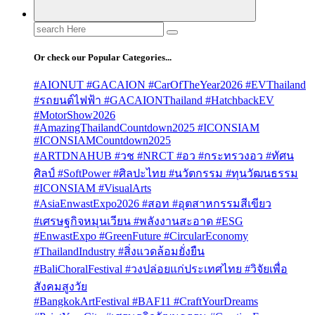
Search
for:
Or check our Popular Categories...
#AIONUT #GACAION #CarOfTheYear2026 #EVThailand
#รถยนต์ไฟฟ้า #GACAIONThailand #HatchbackEV
#MotorShow2026
#AmazingThailandCountdown2025 #ICONSIAM
#ICONSIAMCountdown2025
#ARTDNAHUB #วช #NRCT #อว #กระทรวงอว #ทัศน
ศิลป์ #SoftPower #ศิลปะไทย #นวัตกรรม #ทุนวัฒนธรรม
#ICONSIAM #VisualArts
#AsiaEnwastExpo2026 #สอท #อุตสาหกรรมสีเขียว
#เศรษฐกิจหมุนเวียน #พลังงานสะอาด #ESG
#EnwastExpo #GreenFuture #CircularEconomy
#ThailandIndustry #สิ่งแวดล้อมยั่งยืน
#BaliChoralFestival #วงปล่อยแก่ประเทศไทย #วิจัยเพื่อ
สังคมสูงวัย
#BangkokArtFestival #BAF11 #CraftYourDreams