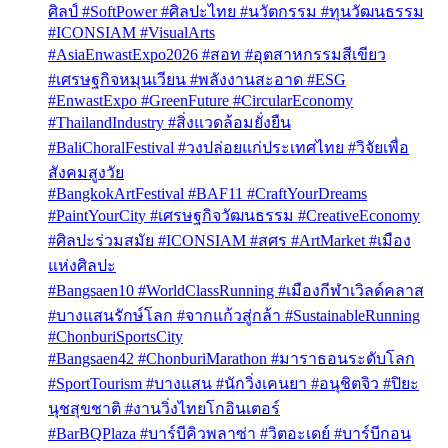
ศิลป์ #SoftPower #ศิลปะไทย #นวัตกรรม #ทุนวัฒนธรรม
#ICONSIAM #VisualArts
#AsiaEnwastExpo2026 #สอท #อุตสาหกรรมสีเขียว
#เศรษฐกิจหมุนเวียน #พลังงานสะอาด #ESG
#EnwastExpo #GreenFuture #CircularEconomy
#ThailandIndustry #สิ่งแวดล้อมยั่งยืน
#BaliChoralFestival #วงปล่อยแก่ประเทศไทย #วิจัยเพื่อ
สังคมสูงวัย
#BangkokArtFestival #BAF11 #CraftYourDreams
#PaintYourCity #เศรษฐกิจวัฒนธรรม #CreativeEconomy
#ศิลปะร่วมสมัย #ICONSIAM #สศร #ArtMarket #เมือง
แห่งศิลปะ
#Bangsaen10 #WorldClassRunning #เมืองกีฬาเวิลด์คลาส
#บางแสนรักษ์โลก #จากแก้วสู่กล้า #SustainableRunning
#ChonburiSportsCity
#Bangsaen42 #ChonburiMarathon #มาราธอนระดับโลก
#SportTourism #บางแสน #นักวิ่งเคนยา #อนุชิตจิว #ปิยะ
นุชสุขชาติ #งานวิ่งไทยโกอินเตอร์
#BarBQPlaza #บาร์บีคิวพลาซ่า #วิตอะเดย์ #บาร์บีกอน