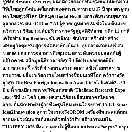
ชูพลัง Research Synergy ผนึกนักวิจัย-เอกชน-ชุมชน เปลี่ยนงาน
วิจัยไทยสู่พลังขับเคลื่อนประเทศ
สรพ. ครบรอบ 17 ปี ชูมาตรฐาน
HA ไทยสู่เวทีโลก ปักหมุด Digital Health ยกระดับระบบสุขภาพ
สู่สากล
วช. ดัน “CIBbot” AI ผู้ช่วยกฎหมาย 24 ชั่วโมง ต้นแบบ
นวัตกรรมวิจัยยกระดับบริการภาครัฐสู่ยุคดิจิทัล
วช. ผนึก 11 ภาคี
เครือข่าย Big Brothers ขับเคลื่อน “ชันโรง” สร้างป่า สร้าง
เศรษฐกิจชุมชน สู่การพัฒนาที่ยั่งยืน
อย. ลุยตลาดสดธนบุรี ส่ง
Mobile Unit ตรวจอาหารถึงชุมชน ยกระดับความปลอดภัยผู้
บริโภค
วช. ผนึกมูลนิธิอาจารย์สุกรีฯ จัดประลองยอดฝีมือ
เยาวชนดนตรี ครั้งที่ 4 รอบรองฯ ภาคกลาง ชิงถ้วยพระราช
ทานฯ
วช. ปลื้ม! นวัตกรรมไทยสร้างชื่อบนเวทีโลก คว้ารางวัล
สูงสุด The Best Foreign Innovation Award จากโปแลนด์
22-26
มิ.ย.นี้ วช.เปิดมหกรรมวิจัยแห่งชาติ ‘Thailand Research Expo
2026’ ปีที่ 21 โชว์ 1,000 ผลงานวิจัย เปลี่ยนอนาคตไทย
วช. –
สอศ. ปั้นนักประดิษฐ์อาชีวะรุ่นใหม่ ผ่านโครงการ TVET Smart
Idea2Innovation สู่การใช้งานจริง
OROM เครื่องดื่มแพลนต์เบส
จากมะม่วงหิมพานต์และกล้วยน้ำว้าดิบ สร้างกระแสใน
THAIFEX 2026 ดึงความสนใจผู้ซื้อหลายประเทศ
“ดนุพร” หนุน