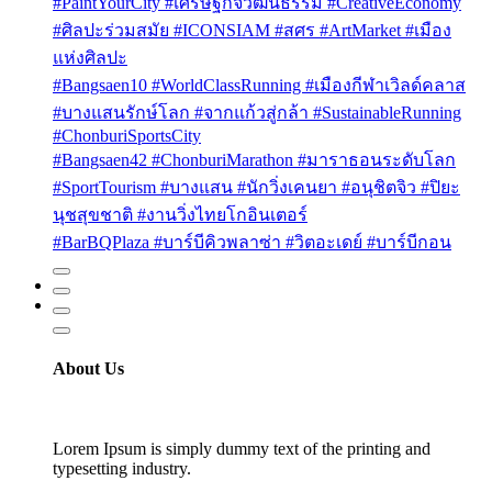
#PaintYourCity #เศรษฐกิจวัฒนธรรม #CreativeEconomy
#ศิลปะร่วมสมัย #ICONSIAM #สศร #ArtMarket #เมือง
แห่งศิลปะ
#Bangsaen10 #WorldClassRunning #เมืองกีฬาเวิลด์คลาส
#บางแสนรักษ์โลก #จากแก้วสู่กล้า #SustainableRunning
#ChonburiSportsCity
#Bangsaen42 #ChonburiMarathon #มาราธอนระดับโลก
#SportTourism #บางแสน #นักวิ่งเคนยา #อนุชิตจิว #ปิยะ
นุชสุขชาติ #งานวิ่งไทยโกอินเตอร์
#BarBQPlaza #บาร์บีคิวพลาซ่า #วิตอะเดย์ #บาร์บีกอน
About Us
Lorem Ipsum is simply dummy text of the printing and
typesetting industry.