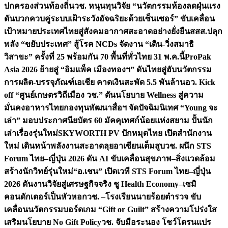
ปกครองส่วนท้องถิ่น
วช. หนุนทุนวิจัย “นวัตกรรมห้องลดฝุ่นแรง
ดันบวกควบคู่ระบบเฝ้าระวังอัจฉริยะด้วยเซ็นเซอร์” ขับเคลื่อน
เป้าหมายประเทศไทยสู่สังคมอากาศสะอาดอย่างยั่งยืน
สสส.ปลุก
พลัง “ขยับประเทศ” สู้โรค NCDs จัดงาน “เดิน-วิ่งสมาธิ
วิสาขะ” ครั้งที่ 25 พร้อมกัน 70 พื้นที่ทั่วไทย 31 พ.ค.นี้
ProPak
Asia 2026 ย้ายสู่ “อิมแพ็ค เมืองทองฯ” ดันไทยสู่ฮับนวัตกรรม
การผลิต-บรรจุภัณฑ์เอเชีย คาดเงินสะพัด 5.5 พันล้าน
อว. Kick
off “ศูนย์เกษตรวิถีเมือง วช.” ดันนโยบาย Wellness สู่ความ
มั่นคงอาหารไทย
กองทุนพัฒนาสื่อฯ จัดปัจฉิมนิเทศ “Young จะ
เล่า” มอบประกาศนียบัตร 60 มัคคุเทศก์น้อยแห่งสยาม ปั้นนัก
เล่าเรื่องรุ่นใหม่
SKYWORTH PV ปักหมุดไทย เปิดสำนักงาน
ใหม่ เดินหน้าพลังงานสะอาดลุยอาเซียนเต็มสูบ
วช. ผนึก STS
Forum ไทย–ญี่ปุ่น 2026 ดัน AI ขับเคลื่อนสุขภาพ–สิ่งแวดล้อม
สร้างนักวิทย์รุ่นใหม่
“อ.เชน” เปิดเวที STS Forum ไทย–ญี่ปุ่น
2026 ดันงานวิจัยสู่เศรษฐกิจจริง ชู Health Economy–เซมิ
คอนดักเตอร์เป็นหัวหอก
วช. –โรงเรียนนายร้อยตำรวจ ขับ
เคลื่อนนวัตกรรมบอร์ดเกม “Gift or Guilt” สร้างความโปร่งใส
เสริมนโยบาย No Gift Policy
วช. จับมือระนอง โชว์โดรนแปร