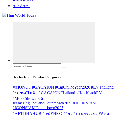
การศึกษา
Search
for:
Or check our Popular Categories...
#AIONUT #GACAION #CarOfTheYear2026 #EVThailand
#รถยนต์ไฟฟ้า #GACAIONThailand #HatchbackEV
#MotorShow2026
#AmazingThailandCountdown2025 #ICONSIAM
#ICONSIAMCountdown2025
#ARTDNAHUB #วช #NRCT #อว #กระทรวงอว #ทัศน