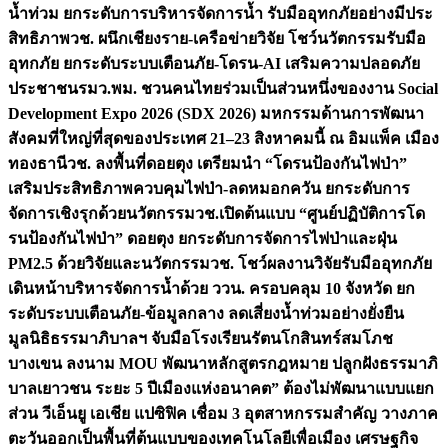
น้ำท่วม ยกระดับการบริหารจัดการน้ำ รับมืออุทกภัยอย่างมีประ
สิทธิภาพ
วช. ผนึกเชียงราย-เครือข่ายวิจัย โชว์นวัตกรรมรับมือ
อุทกภัย ยกระดับระบบเตือนภัย-โดรน-AI เสริมความปลอดภัย
ประชาชน
รมว.พม. ชวนคนไทยร่วมเป็นส่วนหนึ่งของงาน Social
Development Expo 2026 (SDX 2026) มหกรรมด้านการพัฒนา
สังคมที่ใหญ่ที่สุดของประเทศ 21–23 สิงหาคมนี้ ณ อิมแพ็ค เมือง
ทองธานี
วช. ลงพื้นที่ดอยตุง เตรียมนำ “โดรนป้องกันไฟป่า”
เสริมประสิทธิภาพควบคุมไฟป่า-ลดหมอกควัน ยกระดับการ
จัดการเชิงรุกด้วยนวัตกรรม
วช.เปิดต้นแบบ “ศูนย์ปฏิบัติการโด
รนป้องกันไฟป่า” ดอยตุง ยกระดับการจัดการไฟป่าและฝุ่น
PM2.5 ด้วยวิจัยและนวัตกรรม
วช. โชว์ผลงานวิจัยรับมืออุทกภัย
เดินหน้าบริหารจัดการน้ำด้วย ววน. ครอบคลุม 10 จังหวัด ยก
ระดับระบบเตือนภัย-ข้อมูลกลาง ลดเสี่ยงน้ำท่วมอย่างยั่งยืน
มูลนิธิธรรมาภิบาลฯ จับมือโรงเรียนรัตนโกสินทร์สมโภช
บางเขน ลงนาม MOU พัฒนาหลักสูตรกฎหมาย ปลูกฝังธรรมาภิ
บาลเยาวชน ระยะ 5 ปี
เมืองแห่งอนาคต” ต้องไม่พัฒนาแบบแยก
ส่วน วีเอ็นยู เอเชีย แปซิฟิค เชื่อม 3 อุตสาหกรรมสำคัญ วางภาค
ตะวันออกเป็นพื้นที่ต้นแบบของเทคโนโลยีเพื่อเมือง เศรษฐกิจ