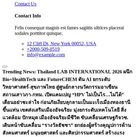
Contact Us
Contact Info
Felis consequat magnis est fames sagittis ultrices placerat
sodales porttitor quisque.
12 Cliff Dt, New York 00052, USA
+2000-509-0519
info@example.com
Trending News:
Thailand LAB INTERNATIONAL 2026 ผนึก
Bio+HealthTech และ FutureCHEM ดัน AI ยกระดับ
วิทยาศาสตร์-สุขภาพไทย สู่ศูนย์กลางนวัตกรรมอาเซียน
สถานเสาวภา-กทม. เปิดแคมเปญ “HPV ไม่เป็นไร…ไม่ได้”
เตือนอย่าชะล่าใจ ก่อนภัยเงียบลุกลามเป็นมะเร็ง
เมืองทองธานี
ขึ้นแท่น เขตส่งเสริมเมืองอัจฉริยะ มุ่งยกระดับเทคโนโลยี สิ่ง
แวดล้อม ปักหมุด เมืองอัจฉริยะมีชีวิต ขับเคลื่อนเศรษฐกิจ
วช.
เดินหน้าขับเคลื่อน “รางวัลธัชชา” ยกย่องผู้สร้างคุณูปการด้าน
สังคมศาสตร์ มนุษยศาสตร์ และศิลปกรรมศาสตร์ สร้างแรง