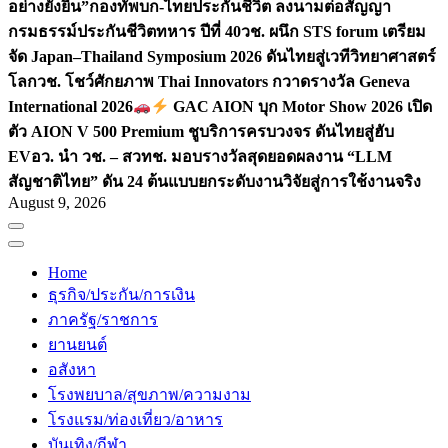
อย่างยั่งยืน”
กองทัพบก-ไทยประกันชีวิต ลงนามต่อสัญญา
กรมธรรม์ประกันชีวิตทหาร ปีที่ 40
วช. ผนึก STS forum เตรียม
จัด Japan–Thailand Symposium 2026 ดันไทยสู่เวทีวิทยาศาสตร์
โลก
วช. โชว์ศักยภาพ Thai Innovators กวาดรางวัล Geneva
International 2026
GAC AION บุก Motor Show 2026 เปิด
ตัว AION V 500 Premium ชูบริการครบวงจร ดันไทยสู่ฮับ
EV
อว. นำ วช. – สวทช. มอบรางวัลสุดยอดผลงาน “LLM
สัญชาติไทย” ดัน 24 ต้นแบบยกระดับงานวิจัยสู่การใช้งานจริง
August 9, 2026
Home
ธุรกิจ/ประกัน/การเงิน
ภาครัฐ/ราชการ
ยานยนต์
อสังหา
โรงพยบาล/สุขภาพ/ความงาม
โรงแรม/ท่องเที่ยว/อาหาร
บันเทิง/กีฬา