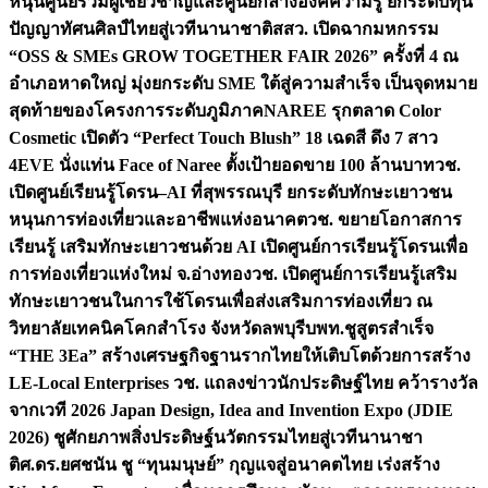
หนุนศูนย์รวมผู้เชี่ยวชาญและศูนย์กลางองค์ความรู้ ยกระดับทุน
ปัญญาทัศนศิลป์ไทยสู่เวทีนานาชาติ
สสว. เปิดฉากมหกรรม
“OSS & SMEs GROW TOGETHER FAIR 2026” ครั้งที่ 4 ณ
อำเภอหาดใหญ่ มุ่งยกระดับ SME ใต้สู่ความสำเร็จ เป็นจุดหมาย
สุดท้ายของโครงการระดับภูมิภาค
NAREE รุกตลาด Color
Cosmetic เปิดตัว “Perfect Touch Blush” 18 เฉดสี ดึง 7 สาว
4EVE นั่งแท่น Face of Naree ตั้งเป้ายอดขาย 100 ล้านบาท
วช.
เปิดศูนย์เรียนรู้โดรน–AI ที่สุพรรณบุรี ยกระดับทักษะเยาวชน
หนุนการท่องเที่ยวและอาชีพแห่งอนาคต
วช. ขยายโอกาสการ
เรียนรู้ เสริมทักษะเยาวชนด้วย AI เปิดศูนย์การเรียนรู้โดรนเพื่อ
การท่องเที่ยวแห่งใหม่ จ.อ่างทอง
วช. เปิดศูนย์การเรียนรู้เสริม
ทักษะเยาวชนในการใช้โดรนเพื่อส่งเสริมการท่องเที่ยว ณ
วิทยาลัยเทคนิคโคกสำโรง จังหวัดลพบุรี
บพท.ชูสูตรสำเร็จ
“THE 3Ea” สร้างเศรษฐกิจฐานรากไทยให้เติบโตด้วยการสร้าง
LE-Local Enterprises
วช. แถลงข่าวนักประดิษฐ์ไทย คว้ารางวัล
จากเวที 2026 Japan Design, Idea and Invention Expo (JDIE
2026) ชูศักยภาพสิ่งประดิษฐ์นวัตกรรมไทยสู่เวทีนานาชา
ติ
ศ.ดร.ยศชนัน ชู “ทุนมนุษย์” กุญแจสู่อนาคตไทย เร่งสร้าง