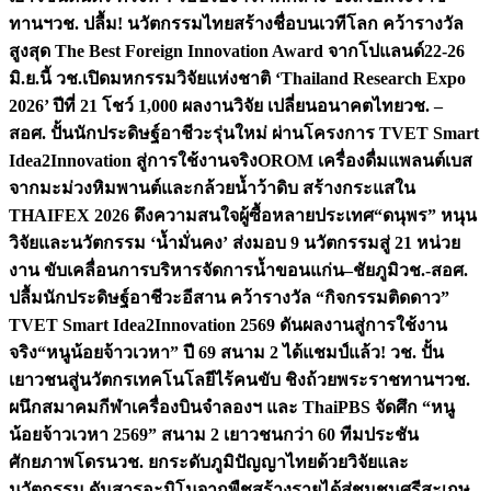
ทานฯ
วช. ปลื้ม! นวัตกรรมไทยสร้างชื่อบนเวทีโลก คว้ารางวัล
สูงสุด The Best Foreign Innovation Award จากโปแลนด์
22-26
มิ.ย.นี้ วช.เปิดมหกรรมวิจัยแห่งชาติ ‘Thailand Research Expo
2026’ ปีที่ 21 โชว์ 1,000 ผลงานวิจัย เปลี่ยนอนาคตไทย
วช. –
สอศ. ปั้นนักประดิษฐ์อาชีวะรุ่นใหม่ ผ่านโครงการ TVET Smart
Idea2Innovation สู่การใช้งานจริง
OROM เครื่องดื่มแพลนต์เบส
จากมะม่วงหิมพานต์และกล้วยน้ำว้าดิบ สร้างกระแสใน
THAIFEX 2026 ดึงความสนใจผู้ซื้อหลายประเทศ
“ดนุพร” หนุน
วิจัยและนวัตกรรม ‘น้ำมั่นคง’ ส่งมอบ 9 นวัตกรรมสู่ 21 หน่วย
งาน ขับเคลื่อนการบริหารจัดการน้ำขอนแก่น–ชัยภูมิ
วช.-สอศ.
ปลื้มนักประดิษฐ์อาชีวะอีสาน คว้ารางวัล “กิจกรรมติดดาว”
TVET Smart Idea2Innovation 2569 ดันผลงานสู่การใช้งาน
จริง
“หนูน้อยจ้าวเวหา” ปี 69 สนาม 2 ได้แชมป์แล้ว! วช. ปั้น
เยาวชนสู่นวัตกรเทคโนโลยีไร้คนขับ ชิงถ้วยพระราชทานฯ
วช.
ผนึกสมาคมกีฬาเครื่องบินจำลองฯ และ ThaiPBS จัดศึก “หนู
น้อยจ้าวเวหา 2569” สนาม 2 เยาวชนกว่า 60 ทีมประชัน
ศักยภาพโดรน
วช. ยกระดับภูมิปัญญาไทยด้วยวิจัยและ
นวัตกรรม ดันสารอะมิโนจากพืชสร้างรายได้สู่ชุมชนศรีสะเกษ