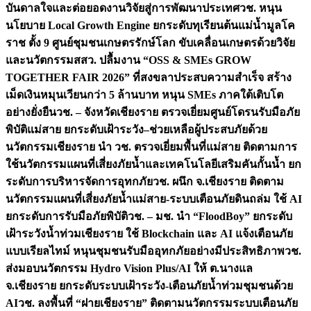
บันดาลใจและต่อยอดงานวิจัยสู่การพัฒนาประเทศ
วช. หนุน
นโยบาย Local Growth Engine ยกระดับทุเรียนต้นแม่น้ำมูลโค
ราช ตั้ง 9 ศูนย์ชุมชนเกษตรรักษ์โลก ขับเคลื่อนเกษตรด้วยวิจัย
และนวัตกรรม
สสว. ปลื้มงาน “OSS & SMEs GROW
TOGETHER FAIR 2026” ที่สงขลาประสบความสำเร็จ สร้าง
เม็ดเงินหมุนเวียนกว่า 5 ล้านบาท หนุน SMEs ภาคใต้เติบโต
อย่างยั่งยืน
วช. – จังหวัดเชียงราย ตรวจเยี่ยมศูนย์โดรนรับมือภัย
พิบัติแม่สาย ยกระดับเฝ้าระวัง–ช่วยเหลือผู้ประสบภัยด้วย
นวัตกรรม
เชียงราย นำ วช. ตรวจเยี่ยมพื้นที่แม่สาย ติดตามการ
ใช้นวัตกรรมแผนที่เสี่ยงภัยน้ำและเทคโนโลยีเสริมคันกั้นน้ำ ยก
ระดับการบริหารจัดการอุทกภัย
วช. ผนึก จ.เชียงราย ติดตาม
นวัตกรรมแผนที่เสี่ยงภัยน้ำแม่สาย-ระบบเตือนภัยดินถล่ม ใช้ AI
ยกระดับการรับมือภัยพิบัติ
วช. – มช. นำ “FloodBoy” ยกระดับ
เฝ้าระวังน้ำท่วมเชียงราย ใช้ Blockchain และ AI แจ้งเตือนภัย
แบบเรียลไทม์ หนุนชุมชนรับมืออุทกภัยอย่างมีประสิทธิภาพ
วช.
ส่งมอบนวัตกรรม Hydro Vision Plus/AI ให้ ต.นางแล
จ.เชียงราย ยกระดับระบบเฝ้าระวัง-เตือนภัยน้ำท่วมชุมชนด้วย
AI
วช. ลงพื้นที่ “ฝายเชียงราย” ติดตามนวัตกรรมระบบเตือนภัย