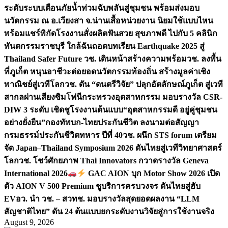
ระดับระบบเตือนภัยน้ำท่วมฉับพลันสู่ชุมชน พร้อมส่งมอบ
นวัตกรรม ณ อ.เวียงสา จ.น่าน
เสื้อหน่วยงาน นิยมใช้แบบไหน
พร้อมแชร์พิกัดโรงงานสั่งผลิต
ฟันสวย สุขภาพดี ไปกับ 5 คลินิก
ทันตกรรมราชบุรี ใกล้ฉัน
ถอดบทเรียน Earthquake 2025 สู่
Thailand Safer Future วช. เดินหน้าสร้างความพร้อม
วช. ลงพื้น
ที่ภูเก็ต หนุนอาชีวะต่อยอดนวัตกรรมท้องถิ่น สร้างมูลค่าเชิง
พาณิชย์สู่เวทีโลก
วช. ดัน “ดนตรีวิจัย” ปลุกอัตลักษณ์ภูเก็ต สู่เวที
สากลผ่านเสียงซิมโฟนี
กระทรวงอุตสาหกรรม มอบรางวัล CSR-
DIW 3 ระดับ เชิดชูโรงงานต้นแบบ“อุตสาหกรรมดี อยู่คู่ชุมชน
อย่างยั่งยืน”
กองทัพบก-ไทยประกันชีวิต ลงนามต่อสัญญา
กรมธรรม์ประกันชีวิตทหาร ปีที่ 40
วช. ผนึก STS forum เตรียม
จัด Japan–Thailand Symposium 2026 ดันไทยสู่เวทีวิทยาศาสตร์
โลก
วช. โชว์ศักยภาพ Thai Innovators กวาดรางวัล Geneva
International 2026
GAC AION บุก Motor Show 2026 เปิด
ตัว AION V 500 Premium ชูบริการครบวงจร ดันไทยสู่ฮับ
EV
อว. นำ วช. – สวทช. มอบรางวัลสุดยอดผลงาน “LLM
สัญชาติไทย” ดัน 24 ต้นแบบยกระดับงานวิจัยสู่การใช้งานจริง
August 9, 2026