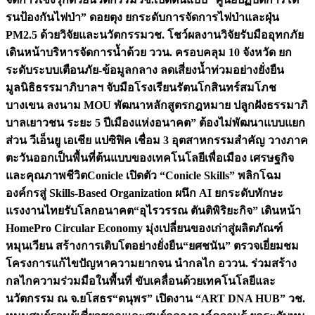
รนป้องกันไฟป่า” ดอยตุง ยกระดับการจัดการไฟป่าและฝุ่น
PM2.5 ด้วยวิจัยและนวัตกรรม
วช. โชว์ผลงานวิจัยรับมืออุทกภัย
เดินหน้าบริหารจัดการน้ำด้วย ววน. ครอบคลุม 10 จังหวัด ยก
ระดับระบบเตือนภัย-ข้อมูลกลาง ลดเสี่ยงน้ำท่วมอย่างยั่งยืน
มูลนิธิธรรมาภิบาลฯ จับมือโรงเรียนรัตนโกสินทร์สมโภช
บางเขน ลงนาม MOU พัฒนาหลักสูตรกฎหมาย ปลูกฝังธรรมาภิ
บาลเยาวชน ระยะ 5 ปี
เมืองแห่งอนาคต” ต้องไม่พัฒนาแบบแยก
ส่วน วีเอ็นยู เอเชีย แปซิฟิค เชื่อม 3 อุตสาหกรรมสำคัญ วางภาค
ตะวันออกเป็นพื้นที่ต้นแบบของเทคโนโลยีเพื่อเมือง เศรษฐกิจ
และคุณภาพชีวิต
Conicle เปิดตัว “Conicle Skills” พลิกโฉม
องค์กรสู่ Skills-Based Organization ผนึก AI ยกระดับทักษะ
แรงงานไทยรับโลกอนาคต
“อุไรวรรณ ตันติพิริยะกิจ” เดินหน้า
HomePro Circular Economy มุ่งเปลี่ยนของเก่าสู่ผลิตภัณฑ์
หมุนเวียน สร้างการเติบโตอย่างยั่งยืน
“ยศชนัน” ตรวจเยี่ยมชม
โครงการแก้ไขปัญหาความยากจน นำกลไก อววน. ร่วมสร้าง
กลไกความร่วมมือในพื้นที่ ขับเคลื่อนด้วยเทคโนโลยีและ
นวัตกรรม ณ จ.ยโสธร
“ดนุพร” เปิดงาน “ART DNA HUB” วช.