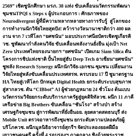
2569” เชิดชูนักศึกษา มรภ. 38 แห่ง ขับเคลื่อนนวัตกรรมพัฒนา
ชุมชน
TPQI x Steps x ผู้ประกอบการ : ศักยภาพของ
Neurodivergent ผู้ที่มีความหลากหลายทางการรับรู้ สู่โลกของ
การทำงาน
นักวิจัยไทยสุดปัง! คว้ารางวัลนานาชาติกว่า 400 ผล
งาน จาก 7 เวทีโลก “ยศชนัน” มอบประกาศนียบัตรเชิดชูเกียรติ
วช. ชูพัฒนากำลังคนวิจัย ขับเคลื่อนพลังงานยั่งยืน มุ่งเป้า Net
Zero ประเทศไทย
รองนายกฯ “ยศชนัน” เปิดเกม Siam Silica ดัน
โครงการชิปแห่งชาติ ปั้นไทยสู่ฮับ Deep Tech อาเซียน
“ยศชนัน”
ชูพลัง Research Synergy ผนึกนักวิจัย-เอกชน-ชุมชน เปลี่ยนงาน
วิจัยไทยสู่พลังขับเคลื่อนประเทศ
สรพ. ครบรอบ 17 ปี ชูมาตรฐาน
HA ไทยสู่เวทีโลก ปักหมุด Digital Health ยกระดับระบบสุขภาพ
สู่สากล
วช. ดัน “CIBbot” AI ผู้ช่วยกฎหมาย 24 ชั่วโมง ต้นแบบ
นวัตกรรมวิจัยยกระดับบริการภาครัฐสู่ยุคดิจิทัล
วช. ผนึก 11 ภาคี
เครือข่าย Big Brothers ขับเคลื่อน “ชันโรง” สร้างป่า สร้าง
เศรษฐกิจชุมชน สู่การพัฒนาที่ยั่งยืน
อย. ลุยตลาดสดธนบุรี ส่ง
Mobile Unit ตรวจอาหารถึงชุมชน ยกระดับความปลอดภัยผู้
บริโภค
วช. ผนึกมูลนิธิอาจารย์สุกรีฯ จัดประลองยอดฝีมือ
เยาวชนดนตรี ครั้งที่ 4 รอบรองฯ ภาคกลาง ชิงถ้วยพระราช