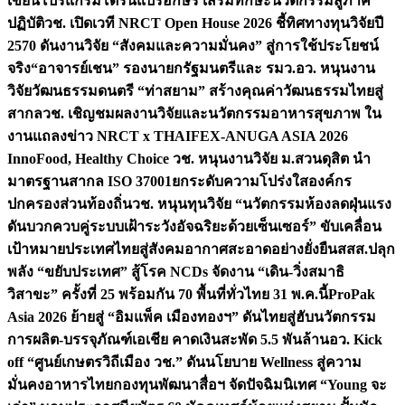
เขียนโปรแกรมโดรนแปรอักษร เสริมทักษะนวัตกรรมสู่ภาค
ปฏิบัติ
วช. เปิดเวที NRCT Open House 2026 ชี้ทิศทางทุนวิจัยปี
2570 ดันงานวิจัย “สังคมและความมั่นคง” สู่การใช้ประโยชน์
จริง
“อาจารย์เชน” รองนายกรัฐมนตรีและ รมว.อว. หนุนงาน
วิจัยวัฒนธรรมดนตรี “ท่าสยาม” สร้างคุณค่าวัฒนธรรมไทยสู่
สากล
วช. เชิญชมผลงานวิจัยและนวัตกรรมอาหารสุขภาพ ใน
งานแถลงข่าว NRCT x THAIFEX-ANUGA ASIA 2026
InnoFood, Healthy Choice
วช. หนุนงานวิจัย ม.สวนดุสิต นำ
มาตรฐานสากล ISO 37001ยกระดับความโปร่งใสองค์กร
ปกครองส่วนท้องถิ่น
วช. หนุนทุนวิจัย “นวัตกรรมห้องลดฝุ่นแรง
ดันบวกควบคู่ระบบเฝ้าระวังอัจฉริยะด้วยเซ็นเซอร์” ขับเคลื่อน
เป้าหมายประเทศไทยสู่สังคมอากาศสะอาดอย่างยั่งยืน
สสส.ปลุก
พลัง “ขยับประเทศ” สู้โรค NCDs จัดงาน “เดิน-วิ่งสมาธิ
วิสาขะ” ครั้งที่ 25 พร้อมกัน 70 พื้นที่ทั่วไทย 31 พ.ค.นี้
ProPak
Asia 2026 ย้ายสู่ “อิมแพ็ค เมืองทองฯ” ดันไทยสู่ฮับนวัตกรรม
การผลิต-บรรจุภัณฑ์เอเชีย คาดเงินสะพัด 5.5 พันล้าน
อว. Kick
off “ศูนย์เกษตรวิถีเมือง วช.” ดันนโยบาย Wellness สู่ความ
มั่นคงอาหารไทย
กองทุนพัฒนาสื่อฯ จัดปัจฉิมนิเทศ “Young จะ