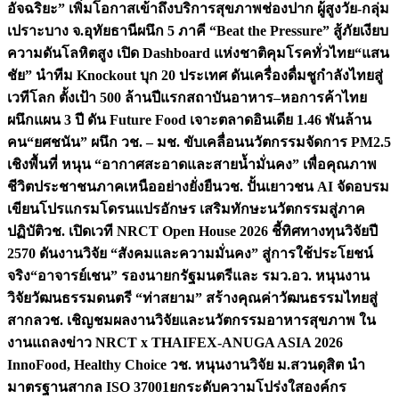
อัจฉริยะ” เพิ่มโอกาสเข้าถึงบริการสุขภาพช่องปาก ผู้สูงวัย-กลุ่ม
เปราะบาง จ.อุทัยธานี
ผนึก 5 ภาคี “Beat the Pressure” สู้ภัยเงียบ
ความดันโลหิตสูง เปิด Dashboard แห่งชาติคุมโรคทั่วไทย
“แสน
ชัย” นำทีม Knockout บุก 20 ประเทศ ดันเครื่องดื่มชูกำลังไทยสู่
เวทีโลก ตั้งเป้า 500 ล้านปีแรก
สถาบันอาหาร–หอการค้าไทย
ผนึกแผน 3 ปี ดัน Future Food เจาะตลาดอินเดีย 1.46 พันล้าน
คน
“ยศชนัน” ผนึก วช. – มช. ขับเคลื่อนนวัตกรรมจัดการ PM2.5
เชิงพื้นที่ หนุน “อากาศสะอาดและสายน้ำมั่นคง” เพื่อคุณภาพ
ชีวิตประชาชนภาคเหนืออย่างยั่งยืน
วช. ปั้นเยาวชน AI จัดอบรม
เขียนโปรแกรมโดรนแปรอักษร เสริมทักษะนวัตกรรมสู่ภาค
ปฏิบัติ
วช. เปิดเวที NRCT Open House 2026 ชี้ทิศทางทุนวิจัยปี
2570 ดันงานวิจัย “สังคมและความมั่นคง” สู่การใช้ประโยชน์
จริง
“อาจารย์เชน” รองนายกรัฐมนตรีและ รมว.อว. หนุนงาน
วิจัยวัฒนธรรมดนตรี “ท่าสยาม” สร้างคุณค่าวัฒนธรรมไทยสู่
สากล
วช. เชิญชมผลงานวิจัยและนวัตกรรมอาหารสุขภาพ ใน
งานแถลงข่าว NRCT x THAIFEX-ANUGA ASIA 2026
InnoFood, Healthy Choice
วช. หนุนงานวิจัย ม.สวนดุสิต นำ
มาตรฐานสากล ISO 37001ยกระดับความโปร่งใสองค์กร