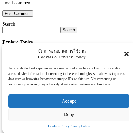
time I comment.
Search
Search
Explore Topics
จัดการอนุญาตการใช้งาน
Thaiworldtoday
Cookies & Privacy Policy
Uncategorized
การศึกษา
To provide the best experiences, we use technologies like cookies to store and/or
ธุรกิจ/ประกัน/การเงิน
access device information. Consenting to these technologies will allow us to process
data such as browsing behavior or unique IDs on this site. Not consenting or
บันเทิง/กีฬา
withdrawing consent, may adversely affect certain features and functions.
ภาครัฐ/ราชการ
ยานยนต์
Accept
อสังหา
โรงพยบาล/สุขภาพ/ความงาม
Deny
โรงแรม/ท่องเที่ยว/อาหาร
Cookies Policy
Privacy Policy
Tag Clouds