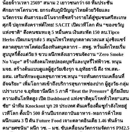
น้อยจ้าวเวหา 2569” สนาม 2 เยาวชนกว่า 60 ทีมประชัน
ศักยภาพโดรน
วช. ยกระดับภูมิปัญญาไทยด้วยวิจัยและ
นวัตกรรม ดันสารอะมิโนจากพืชสร้างรายได้สู่ชุมชนศรีสะเกษ
ศุภจี ปลุกพลังคราฟต์ไทย! SACIT เปิดเวทีโลก ดัน “ของขวัญ
แห่งชาติ” ดึงคนชมทะลุ 5 หมื่นคน เงินสะพัด 150 ลบ.
Tipco
Herbs เปิดเกมรุกส่ง 5 สมุนไพรไทยบุกตลาดเวลเนส มุ่งชิงแชร์
ตลาดสุขภาพโตต่อเนื่อง
ทันตบุคลากร – สพฐ. หวั่นเด็กไทยเริ่ม
สูบบุหรี่ตั้งแต่วัย 9 ขวบ ผนึกพลังเยาวชนจัดงาน “Zero Smoke
No Vape” สร้างสังคมไทยปลอดบุหรี่และบุหรี่ไฟฟ้า
วช. หนุน
มจธ. สร้างต้นแบบดูแลผู้สูงวัยเชิงรุก จ.อุทัยธานี ดึง รพ.สต.-
อสม. เสริมทักษะดูแลสุขภาพ
วช.หนุน “รถทันตกรรมเคลื่อนที่
อัจฉริยะ” เพิ่มโอกาสเข้าถึงบริการสุขภาพช่องปาก ผู้สูงวัย-กลุ่ม
เปราะบาง จ.อุทัยธานี
ผนึก 5 ภาคี “Beat the Pressure” สู้ภัยเงียบ
ความดันโลหิตสูง เปิด Dashboard แห่งชาติคุมโรคทั่วไทย
“แสน
ชัย” นำทีม Knockout บุก 20 ประเทศ ดันเครื่องดื่มชูกำลังไทยสู่
เวทีโลก ตั้งเป้า 500 ล้านปีแรก
สถาบันอาหาร–หอการค้าไทย
ผนึกแผน 3 ปี ดัน Future Food เจาะตลาดอินเดีย 1.46 พันล้าน
คน
“ยศชนัน” ผนึก วช. – มช. ขับเคลื่อนนวัตกรรมจัดการ PM2.5