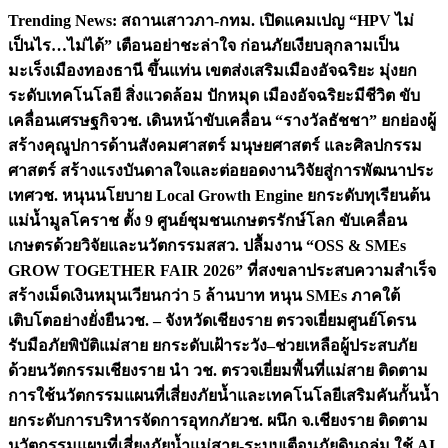
Skip
Trending News:
สถานเสาวภา-กทม. เปิดแคมเปญ “HPV ไม่
to
เป็นไร…ไม่ได้” เตือนอย่าชะล่าใจ ก่อนภัยเงียบลุกลามเป็น
content
มะเร็ง
เมืองทองธานี ขึ้นแท่น เขตส่งเสริมเมืองอัจฉริยะ มุ่งยก
ระดับเทคโนโลยี สิ่งแวดล้อม ปักหมุด เมืองอัจฉริยะมีชีวิต ขับ
เคลื่อนเศรษฐกิจ
วช. เดินหน้าขับเคลื่อน “รางวัลธัชชา” ยกย่องผู้
สร้างคุณูปการด้านสังคมศาสตร์ มนุษยศาสตร์ และศิลปกรรม
ศาสตร์ สร้างแรงบันดาลใจและต่อยอดงานวิจัยสู่การพัฒนาประ
เทศ
วช. หนุนนโยบาย Local Growth Engine ยกระดับทุเรียนต้น
แม่น้ำมูลโคราช ตั้ง 9 ศูนย์ชุมชนเกษตรรักษ์โลก ขับเคลื่อน
เกษตรด้วยวิจัยและนวัตกรรม
สสว. ปลื้มงาน “OSS & SMEs
GROW TOGETHER FAIR 2026” ที่สงขลาประสบความสำเร็จ
สร้างเม็ดเงินหมุนเวียนกว่า 5 ล้านบาท หนุน SMEs ภาคใต้
เติบโตอย่างยั่งยืน
วช. – จังหวัดเชียงราย ตรวจเยี่ยมศูนย์โดรน
รับมือภัยพิบัติแม่สาย ยกระดับเฝ้าระวัง–ช่วยเหลือผู้ประสบภัย
ด้วยนวัตกรรม
เชียงราย นำ วช. ตรวจเยี่ยมพื้นที่แม่สาย ติดตาม
การใช้นวัตกรรมแผนที่เสี่ยงภัยน้ำและเทคโนโลยีเสริมคันกั้นน้ำ
ยกระดับการบริหารจัดการอุทกภัย
วช. ผนึก จ.เชียงราย ติดตาม
นวัตกรรมแผนที่เสี่ยงภัยน้ำแม่สาย-ระบบเตือนภัยดินถล่ม ใช้ AI