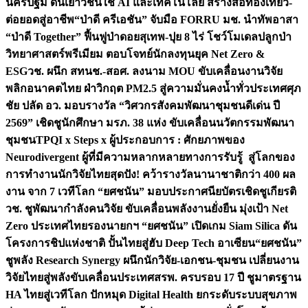
นครปฐม ดันเยาวชนใช้ AI และเทคโนโลยี สร้างสื่อท่องเที่ยว-
ต่อยอดสู่อาชีพ
“ป่าดี ครีเอชัน” จับมือ FORRU มช. นำทัพอาสา
“ป่าดี Together” ฟื้นฟูป่าดอยสุเทพ-ปุย 8 ไร่ โชว์โมเดลปลูกป่า
วิทยาศาสตร์พรีเมียม ตอบโจทย์นักลงทุนยุค Net Zero &
ESG
วช. ผนึก สทนช.-สอศ. ลงนาม MOU ขับเคลื่อนงานวิจัย
พลิกอนาคตไทย ฝ่าวิกฤต PM2.5 สู่ความมั่นคงน้ำทั่วประเทศ
ศุภ
ชัย ปลัด อว. มอบรางวัล “วิศวกรสังคมพัฒนาชุมชนดีเด่น ปี
2569” เชิดชูนักศึกษา มรภ. 38 แห่ง ขับเคลื่อนนวัตกรรมพัฒนา
ชุมชน
TPQI x Steps x ผู้ประกอบการ : ศักยภาพของ
Neurodivergent ผู้ที่มีความหลากหลายทางการรับรู้ สู่โลกของ
การทำงาน
นักวิจัยไทยสุดปัง! คว้ารางวัลนานาชาติกว่า 400 ผล
งาน จาก 7 เวทีโลก “ยศชนัน” มอบประกาศนียบัตรเชิดชูเกียรติ
วช. ชูพัฒนากำลังคนวิจัย ขับเคลื่อนพลังงานยั่งยืน มุ่งเป้า Net
Zero ประเทศไทย
รองนายกฯ “ยศชนัน” เปิดเกม Siam Silica ดัน
โครงการชิปแห่งชาติ ปั้นไทยสู่ฮับ Deep Tech อาเซียน
“ยศชนัน”
ชูพลัง Research Synergy ผนึกนักวิจัย-เอกชน-ชุมชน เปลี่ยนงาน
วิจัยไทยสู่พลังขับเคลื่อนประเทศ
สรพ. ครบรอบ 17 ปี ชูมาตรฐาน
HA ไทยสู่เวทีโลก ปักหมุด Digital Health ยกระดับระบบสุขภาพ