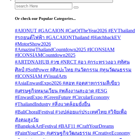
Search
for:
Or check our Popular Categories...
#AIONUT #GACAION #CarOfTheYear2026 #EVThailand
#รถยนต์ไฟฟ้า #GACAIONThailand #HatchbackEV
#MotorShow2026
#AmazingThailandCountdown2025 #ICONSIAM
#ICONSIAMCountdown2025
#ARTDNAHUB #วช #NRCT #อว #กระทรวงอว #ทัศน
ศิลป์ #SoftPower #ศิลปะไทย #นวัตกรรม #ทุนวัฒนธรรม
#ICONSIAM #VisualArts
#AsiaEnwastExpo2026 #สอท #อุตสาหกรรมสีเขียว
#เศรษฐกิจหมุนเวียน #พลังงานสะอาด #ESG
#EnwastExpo #GreenFuture #CircularEconomy
#ThailandIndustry #สิ่งแวดล้อมยั่งยืน
#BaliChoralFestival #วงปล่อยแก่ประเทศไทย #วิจัยเพื่อ
สังคมสูงวัย
#BangkokArtFestival #BAF11 #CraftYourDreams
#PaintYourCity #เศรษฐกิจวัฒนธรรม #CreativeEconomy