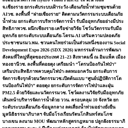
จ.เชียงราย ยกระดับระบบเฝ้าระวัง-เตือนภัยน้ำท่วมชุมชนด้วย
AI
วช. ลงพื้นที่ “ฝายเชียงราย” ติดตามนวัตกรรมระบบเตือนภัย
น้ำท่วม ยกระดับการบริหารจัดการน้ำ รับมืออุทกภัยอย่างมีประ
สิทธิภาพ
วช. ผนึกเชียงราย-เครือข่ายวิจัย โชว์นวัตกรรมรับมือ
อุทกภัย ยกระดับระบบเตือนภัย-โดรน-AI เสริมความปลอดภัย
ประชาชน
รมว.พม. ชวนคนไทยร่วมเป็นส่วนหนึ่งของงาน Social
Development Expo 2026 (SDX 2026) มหกรรมด้านการพัฒนา
สังคมที่ใหญ่ที่สุดของประเทศ 21–23 สิงหาคมนี้ ณ อิมแพ็ค เมือง
ทองธานี
วช. ลงพื้นที่ดอยตุง เตรียมนำ “โดรนป้องกันไฟป่า”
เสริมประสิทธิภาพควบคุมไฟป่า-ลดหมอกควัน ยกระดับการ
จัดการเชิงรุกด้วยนวัตกรรม
วช.เปิดต้นแบบ “ศูนย์ปฏิบัติการโด
รนป้องกันไฟป่า” ดอยตุง ยกระดับการจัดการไฟป่าและฝุ่น
PM2.5 ด้วยวิจัยและนวัตกรรม
วช. โชว์ผลงานวิจัยรับมืออุทกภัย
เดินหน้าบริหารจัดการน้ำด้วย ววน. ครอบคลุม 10 จังหวัด ยก
ระดับระบบเตือนภัย-ข้อมูลกลาง ลดเสี่ยงน้ำท่วมอย่างยั่งยืน
มูลนิธิธรรมาภิบาลฯ จับมือโรงเรียนรัตนโกสินทร์สมโภช
บางเขน ลงนาม MOU พัฒนาหลักสูตรกฎหมาย ปลูกฝังธรรมาภิ