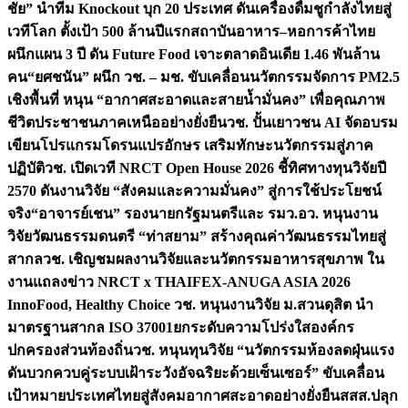
ชัย” นำทีม Knockout บุก 20 ประเทศ ดันเครื่องดื่มชูกำลังไทยสู่
เวทีโลก ตั้งเป้า 500 ล้านปีแรก
สถาบันอาหาร–หอการค้าไทย
ผนึกแผน 3 ปี ดัน Future Food เจาะตลาดอินเดีย 1.46 พันล้าน
คน
“ยศชนัน” ผนึก วช. – มช. ขับเคลื่อนนวัตกรรมจัดการ PM2.5
เชิงพื้นที่ หนุน “อากาศสะอาดและสายน้ำมั่นคง” เพื่อคุณภาพ
ชีวิตประชาชนภาคเหนืออย่างยั่งยืน
วช. ปั้นเยาวชน AI จัดอบรม
เขียนโปรแกรมโดรนแปรอักษร เสริมทักษะนวัตกรรมสู่ภาค
ปฏิบัติ
วช. เปิดเวที NRCT Open House 2026 ชี้ทิศทางทุนวิจัยปี
2570 ดันงานวิจัย “สังคมและความมั่นคง” สู่การใช้ประโยชน์
จริง
“อาจารย์เชน” รองนายกรัฐมนตรีและ รมว.อว. หนุนงาน
วิจัยวัฒนธรรมดนตรี “ท่าสยาม” สร้างคุณค่าวัฒนธรรมไทยสู่
สากล
วช. เชิญชมผลงานวิจัยและนวัตกรรมอาหารสุขภาพ ใน
งานแถลงข่าว NRCT x THAIFEX-ANUGA ASIA 2026
InnoFood, Healthy Choice
วช. หนุนงานวิจัย ม.สวนดุสิต นำ
มาตรฐานสากล ISO 37001ยกระดับความโปร่งใสองค์กร
ปกครองส่วนท้องถิ่น
วช. หนุนทุนวิจัย “นวัตกรรมห้องลดฝุ่นแรง
ดันบวกควบคู่ระบบเฝ้าระวังอัจฉริยะด้วยเซ็นเซอร์” ขับเคลื่อน
เป้าหมายประเทศไทยสู่สังคมอากาศสะอาดอย่างยั่งยืน
สสส.ปลุก