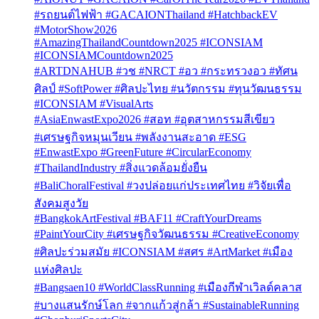
#รถยนต์ไฟฟ้า #GACAIONThailand #HatchbackEV
#MotorShow2026
#AmazingThailandCountdown2025 #ICONSIAM
#ICONSIAMCountdown2025
#ARTDNAHUB #วช #NRCT #อว #กระทรวงอว #ทัศน
ศิลป์ #SoftPower #ศิลปะไทย #นวัตกรรม #ทุนวัฒนธรรม
#ICONSIAM #VisualArts
#AsiaEnwastExpo2026 #สอท #อุตสาหกรรมสีเขียว
#เศรษฐกิจหมุนเวียน #พลังงานสะอาด #ESG
#EnwastExpo #GreenFuture #CircularEconomy
#ThailandIndustry #สิ่งแวดล้อมยั่งยืน
#BaliChoralFestival #วงปล่อยแก่ประเทศไทย #วิจัยเพื่อ
สังคมสูงวัย
#BangkokArtFestival #BAF11 #CraftYourDreams
#PaintYourCity #เศรษฐกิจวัฒนธรรม #CreativeEconomy
#ศิลปะร่วมสมัย #ICONSIAM #สศร #ArtMarket #เมือง
แห่งศิลปะ
#Bangsaen10 #WorldClassRunning #เมืองกีฬาเวิลด์คลาส
#บางแสนรักษ์โลก #จากแก้วสู่กล้า #SustainableRunning