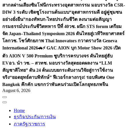
สากลผ่านเสียงซิมโฟนี
กระทรวงอุตสาหกรรม มอบรางวัล CSR-
DIW 3 ระดับ เชิดชูโรงงานต้นแบบ“อุตสาหกรรมดี อยู่คู่ชุมชน
อย่างยั่งยืน”
กองทัพบก-ไทยประกันชีวิต ลงนามต่อสัญญา
กรมธรรม์ประกันชีวิตทหาร ปีที่ 40
วช. ผนึก STS forum เตรียม
จัด Japan–Thailand Symposium 2026 ดันไทยสู่เวทีวิทยาศาสตร์
โลก
วช. โชว์ศักยภาพ Thai Innovators กวาดรางวัล Geneva
International 2026
🚗⚡️ GAC AION บุก Motor Show 2026 เปิด
ตัว AION V 500 Premium ชูบริการครบวงจร ดันไทยสู่ฮับ
EV
อว. นำ วช. – สวทช. มอบรางวัลสุดยอดผลงาน “LLM
สัญชาติไทย” ดัน 24 ต้นแบบยกระดับงานวิจัยสู่การใช้งาน
จริง
“ยอดยุทธ์ดาบพิทักษ์” ฟีเวอร์กลางกรุง! รอบพิเศษ One
Bangkok คึกคัก แขกกว่าพันคนร่วมเปิดโลกยุทธภพจีน
August 6, 2026
Home
ธุรกิจ/ประกัน/การเงิน
ภาครัฐ/ราชการ