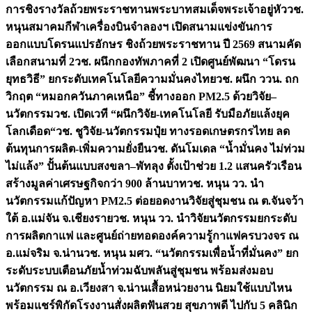
การชิงรางวัลถ้วยพระราชทานพระบาทสมเด็จพระเจ้าอยู่หัว
วช.
หนุนสมาคมกีฬาเครื่องบินจำลองฯ เปิดสนามแข่งขันการ
ออกแบบโดรนแปรอักษร ชิงถ้วยพระราชทาน ปี 2569 สนามคัด
เลือกสนามที่ 2
วช. ผนึกกองทัพภาคที่ 2 เปิดศูนย์พัฒนา “โดรน
ยุทธวิธี” ยกระดับเทคโนโลยีความมั่นคงไทย
วช. ผนึก ววน. ถก
วิกฤต “หมอกควันภาคเหนือ” ชี้ทางออก PM2.5 ด้วยวิจัย–
นวัตกรรม
วช. เปิดเวที “ผนึกวิจัย-เทคโนโลยี รับมือภัยแล้งยุค
โลกเดือด“
วช. ชูวิจัย-นวัตกรรมปุ๋ย ทางรอดเกษตรกรไทย ลด
ต้นทุนการผลิต-เพิ่มความยั่งยืน
วช. ดันโมเดล “น้ำมั่นคง ไม่ท่วม
ไม่แล้ง” ปั้นต้นแบบสงขลา–พัทลุง ตั้งเป้าช่วย 1.2 แสนครัวเรือน
สร้างมูลค่าเศรษฐกิจกว่า 900 ล้านบาท
วช. หนุน วว. นำ
นวัตกรรมแก้ปัญหา PM2.5 ต่อยอดงานวิจัยสู่ชุมชน ณ ต.จันจว้า
ใต้ อ.แม่จัน จ.เชียงราย
วช. หนุน วว. นำวิจัยนวัตกรรมยกระดับ
การผลิตกาแฟ และศูนย์ถ่ายทอดองค์ความรู้กาแฟครบวงจร ณ
อ.แม่จริม จ.น่าน
วช. หนุน มศว. “นวัตกรรมเพื่อน้ำที่มั่นคง” ยก
ระดับระบบเตือนภัยน้ำท่วมฉับพลันสู่ชุมชน พร้อมส่งมอบ
นวัตกรรม ณ อ.เวียงสา จ.น่าน
เสื้อหน่วยงาน นิยมใช้แบบไหน
พร้อมแชร์พิกัดโรงงานสั่งผลิต
ฟันสวย สุขภาพดี ไปกับ 5 คลินิก