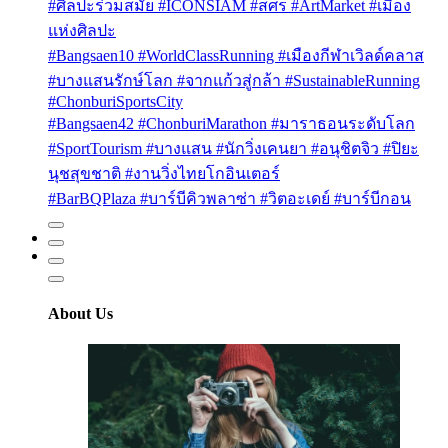
#ศิลปะร่วมสมัย #ICONSIAM #สศร #ArtMarket #เมือง
แห่งศิลปะ
#Bangsaen10 #WorldClassRunning #เมืองกีฬาเวิลด์คลาส
#บางแสนรักษ์โลก #จากแก้วสู่กล้า #SustainableRunning
#ChonburiSportsCity
#Bangsaen42 #ChonburiMarathon #มาราธอนระดับโลก
#SportTourism #บางแสน #นักวิ่งเคนยา #อนุชิตจิว #ปิยะ
นุชสุขชาติ #งานวิ่งไทยโกอินเตอร์
#BarBQPlaza #บาร์บีคิวพลาซ่า #วิตอะเดย์ #บาร์บีกอน
About Us