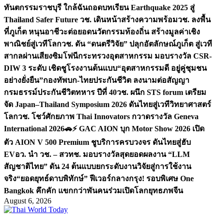
ทันตกรรมราชบุรี ใกล้ฉัน
ถอดบทเรียน Earthquake 2025 สู่
Thailand Safer Future วช. เดินหน้าสร้างความพร้อม
วช. ลงพื้น
ที่ภูเก็ต หนุนอาชีวะต่อยอดนวัตกรรมท้องถิ่น สร้างมูลค่าเชิง
พาณิชย์สู่เวทีโลก
วช. ดัน “ดนตรีวิจัย” ปลุกอัตลักษณ์ภูเก็ต สู่เวที
สากลผ่านเสียงซิมโฟนี
กระทรวงอุตสาหกรรม มอบรางวัล CSR-
DIW 3 ระดับ เชิดชูโรงงานต้นแบบ“อุตสาหกรรมดี อยู่คู่ชุมชน
อย่างยั่งยืน”
กองทัพบก-ไทยประกันชีวิต ลงนามต่อสัญญา
กรมธรรม์ประกันชีวิตทหาร ปีที่ 40
วช. ผนึก STS forum เตรียม
จัด Japan–Thailand Symposium 2026 ดันไทยสู่เวทีวิทยาศาสตร์
โลก
วช. โชว์ศักยภาพ Thai Innovators กวาดรางวัล Geneva
International 2026
🚗⚡️ GAC AION บุก Motor Show 2026 เปิด
ตัว AION V 500 Premium ชูบริการครบวงจร ดันไทยสู่ฮับ
EV
อว. นำ วช. – สวทช. มอบรางวัลสุดยอดผลงาน “LLM
สัญชาติไทย” ดัน 24 ต้นแบบยกระดับงานวิจัยสู่การใช้งาน
จริง
“ยอดยุทธ์ดาบพิทักษ์” ฟีเวอร์กลางกรุง! รอบพิเศษ One
Bangkok คึกคัก แขกกว่าพันคนร่วมเปิดโลกยุทธภพจีน
August 6, 2026