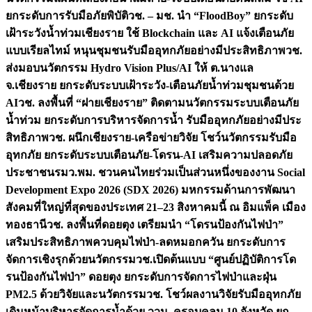
ยกระดับการรับมือภัยพิบัติ
วช. – มช. นำ “FloodBoy” ยกระดับ
เฝ้าระวังน้ำท่วมเชียงราย ใช้ Blockchain และ AI แจ้งเตือนภัย
แบบเรียลไทม์ หนุนชุมชนรับมืออุทกภัยอย่างมีประสิทธิภาพ
วช.
ส่งมอบนวัตกรรม Hydro Vision Plus/AI ให้ ต.นางแล
จ.เชียงราย ยกระดับระบบเฝ้าระวัง-เตือนภัยน้ำท่วมชุมชนด้วย
AI
วช. ลงพื้นที่ “ฝายเชียงราย” ติดตามนวัตกรรมระบบเตือนภัย
น้ำท่วม ยกระดับการบริหารจัดการน้ำ รับมืออุทกภัยอย่างมีประ
สิทธิภาพ
วช. ผนึกเชียงราย-เครือข่ายวิจัย โชว์นวัตกรรมรับมือ
อุทกภัย ยกระดับระบบเตือนภัย-โดรน-AI เสริมความปลอดภัย
ประชาชน
รมว.พม. ชวนคนไทยร่วมเป็นส่วนหนึ่งของงาน Social
Development Expo 2026 (SDX 2026) มหกรรมด้านการพัฒนา
สังคมที่ใหญ่ที่สุดของประเทศ 21–23 สิงหาคมนี้ ณ อิมแพ็ค เมือง
ทองธานี
วช. ลงพื้นที่ดอยตุง เตรียมนำ “โดรนป้องกันไฟป่า”
เสริมประสิทธิภาพควบคุมไฟป่า-ลดหมอกควัน ยกระดับการ
จัดการเชิงรุกด้วยนวัตกรรม
วช.เปิดต้นแบบ “ศูนย์ปฏิบัติการโด
รนป้องกันไฟป่า” ดอยตุง ยกระดับการจัดการไฟป่าและฝุ่น
PM2.5 ด้วยวิจัยและนวัตกรรม
วช. โชว์ผลงานวิจัยรับมืออุทกภัย
เดินหน้าบริหารจัดการน้ำด้วย ววน. ครอบคลุม 10 จังหวัด ยก