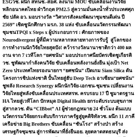
ESG
วช. ผนึก สทนช.-สอศ. ลงนาม MOU ขับเคลื่อนงานวิจัย
พลิกอนาคตไทย ฝ่าวิกฤต PM2.5 สู่ความมั่นคงน้ำทั่วประเทศ
ศุภ
ชัย ปลัด อว. มอบรางวัล “วิศวกรสังคมพัฒนาชุมชนดีเด่น ปี
2569” เชิดชูนักศึกษา มรภ. 38 แห่ง ขับเคลื่อนนวัตกรรมพัฒนา
ชุมชน
TPQI x Steps x ผู้ประกอบการ : ศักยภาพของ
Neurodivergent ผู้ที่มีความหลากหลายทางการรับรู้ สู่โลกของ
การทำงาน
นักวิจัยไทยสุดปัง! คว้ารางวัลนานาชาติกว่า 400 ผล
งาน จาก 7 เวทีโลก “ยศชนัน” มอบประกาศนียบัตรเชิดชูเกียรติ
วช. ชูพัฒนากำลังคนวิจัย ขับเคลื่อนพลังงานยั่งยืน มุ่งเป้า Net
Zero ประเทศไทย
รองนายกฯ “ยศชนัน” เปิดเกม Siam Silica ดัน
โครงการชิปแห่งชาติ ปั้นไทยสู่ฮับ Deep Tech อาเซียน
“ยศชนัน”
ชูพลัง Research Synergy ผนึกนักวิจัย-เอกชน-ชุมชน เปลี่ยนงาน
วิจัยไทยสู่พลังขับเคลื่อนประเทศ
สรพ. ครบรอบ 17 ปี ชูมาตรฐาน
HA ไทยสู่เวทีโลก ปักหมุด Digital Health ยกระดับระบบสุขภาพ
สู่สากล
วช. ดัน “CIBbot” AI ผู้ช่วยกฎหมาย 24 ชั่วโมง ต้นแบบ
นวัตกรรมวิจัยยกระดับบริการภาครัฐสู่ยุคดิจิทัล
วช. ผนึก 11 ภาคี
เครือข่าย Big Brothers ขับเคลื่อน “ชันโรง” สร้างป่า สร้าง
เศรษฐกิจชุมชน สู่การพัฒนาที่ยั่งยืน
อย. ลุยตลาดสดธนบุรี ส่ง