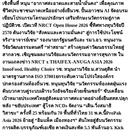
เชิงพื้นที่ หนุน “อากาศสะอาดและสายน้ำมั่นคง” เพื่อคุณภาพ
ชีวิตประชาชนภาคเหนืออย่างยั่งยืน
วช. ปั้นเยาวชน AI จัดอบรม
เขียนโปรแกรมโดรนแปรอักษร เสริมทักษะนวัตกรรมสู่ภาค
ปฏิบัติ
วช. เปิดเวที NRCT Open House 2026 ชี้ทิศทางทุนวิจัยปี
2570 ดันงานวิจัย “สังคมและความมั่นคง” สู่การใช้ประโยชน์
จริง
“อาจารย์เชน” รองนายกรัฐมนตรีและ รมว.อว. หนุนงาน
วิจัยวัฒนธรรมดนตรี “ท่าสยาม” สร้างคุณค่าวัฒนธรรมไทยสู่
สากล
วช. เชิญชมผลงานวิจัยและนวัตกรรมอาหารสุขภาพ ใน
งานแถลงข่าว NRCT x THAIFEX-ANUGA ASIA 2026
InnoFood, Healthy Choice
วช. หนุนงานวิจัย ม.สวนดุสิต นำ
มาตรฐานสากล ISO 37001ยกระดับความโปร่งใสองค์กร
ปกครองส่วนท้องถิ่น
วช. หนุนทุนวิจัย “นวัตกรรมห้องลดฝุ่นแรง
ดันบวกควบคู่ระบบเฝ้าระวังอัจฉริยะด้วยเซ็นเซอร์” ขับเคลื่อน
เป้าหมายประเทศไทยสู่สังคมอากาศสะอาดอย่างยั่งยืน
สสส.ปลุก
พลัง “ขยับประเทศ” สู้โรค NCDs จัดงาน “เดิน-วิ่งสมาธิ
วิสาขะ” ครั้งที่ 25 พร้อมกัน 70 พื้นที่ทั่วไทย 31 พ.ค.นี้
ProPak
Asia 2026 ย้ายสู่ “อิมแพ็ค เมืองทองฯ” ดันไทยสู่ฮับนวัตกรรม
การผลิต-บรรจุภัณฑ์เอเชีย คาดเงินสะพัด 5.5 พันล้าน
อว. Kick