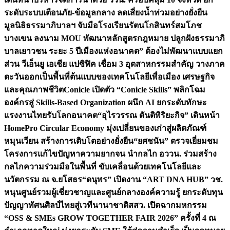
ระดับระบบเตือนภัย-ข้อมูลกลาง ลดเสี่ยงน้ำท่วมอย่างยั่งยืน
มูลนิธิธรรมาภิบาลฯ จับมือโรงเรียนรัตนโกสินทร์สมโภช
บางเขน ลงนาม MOU พัฒนาหลักสูตรกฎหมาย ปลูกฝังธรรมาภิ
บาลเยาวชน ระยะ 5 ปี
เมืองแห่งอนาคต” ต้องไม่พัฒนาแบบแยก
ส่วน วีเอ็นยู เอเชีย แปซิฟิค เชื่อม 3 อุตสาหกรรมสำคัญ วางภาค
ตะวันออกเป็นพื้นที่ต้นแบบของเทคโนโลยีเพื่อเมือง เศรษฐกิจ
และคุณภาพชีวิต
Conicle เปิดตัว “Conicle Skills” พลิกโฉม
องค์กรสู่ Skills-Based Organization ผนึก AI ยกระดับทักษะ
แรงงานไทยรับโลกอนาคต
“อุไรวรรณ ตันติพิริยะกิจ” เดินหน้า
HomePro Circular Economy มุ่งเปลี่ยนของเก่าสู่ผลิตภัณฑ์
หมุนเวียน สร้างการเติบโตอย่างยั่งยืน
“ยศชนัน” ตรวจเยี่ยมชม
โครงการแก้ไขปัญหาความยากจน นำกลไก อววน. ร่วมสร้าง
กลไกความร่วมมือในพื้นที่ ขับเคลื่อนด้วยเทคโนโลยีและ
นวัตกรรม ณ จ.ยโสธร
“ดนุพร” เปิดงาน “ART DNA HUB” วช.
หนุนศูนย์รวมผู้เชี่ยวชาญและศูนย์กลางองค์ความรู้ ยกระดับทุน
ปัญญาทัศนศิลป์ไทยสู่เวทีนานาชาติ
สสว. เปิดฉากมหกรรม
“OSS & SMEs GROW TOGETHER FAIR 2026” ครั้งที่ 4 ณ