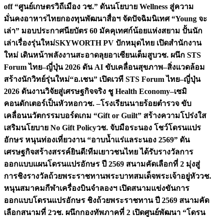
off “ศูนย์เกษตรวิถีเมือง วช.” ดันนโยบาย Wellness สู่ความ
มั่นคงอาหารไทย
กองทุนพัฒนาสื่อฯ จัดปัจฉิมนิเทศ “Young จะ
เล่า” มอบประกาศนียบัตร 60 มัคคุเทศก์น้อยแห่งสยาม ปั้นนัก
เล่าเรื่องรุ่นใหม่
SKYWORTH PV ปักหมุดไทย เปิดสำนักงาน
ใหม่ เดินหน้าพลังงานสะอาดลุยอาเซียนเต็มสูบ
วช. ผนึก STS
Forum ไทย–ญี่ปุ่น 2026 ดัน AI ขับเคลื่อนสุขภาพ–สิ่งแวดล้อม
สร้างนักวิทย์รุ่นใหม่
“อ.เชน” เปิดเวที STS Forum ไทย–ญี่ปุ่น
2026 ดันงานวิจัยสู่เศรษฐกิจจริง ชู Health Economy–เซมิ
คอนดักเตอร์เป็นหัวหอก
วช. –โรงเรียนนายร้อยตำรวจ ขับ
เคลื่อนนวัตกรรมบอร์ดเกม “Gift or Guilt” สร้างความโปร่งใส
เสริมนโยบาย No Gift Policy
วช. จับมือระนอง โชว์โดรนแปร
อักษร หนุนท่องเที่ยวงาน “อาบน้ำแร่แลระนอง 2569” ดัน
เศรษฐกิจสร้างสรรค์
ยินดี!ทีมเยาวชนไทย ได้รับรางวัลการ
ออกแบบแผนโดรนแปรอักษร ปี 2569 สนามคัดเลือกที่ 2 มุ่งสู่
การชิงรางวัลถ้วยพระราชทานพระบาทสมเด็จพระเจ้าอยู่หัว
วช.
หนุนสมาคมกีฬาเครื่องบินจำลองฯ เปิดสนามแข่งขันการ
ออกแบบโดรนแปรอักษร ชิงถ้วยพระราชทาน ปี 2569 สนามคัด
เลือกสนามที่ 2
วช. ผนึกกองทัพภาคที่ 2 เปิดศูนย์พัฒนา “โดรน