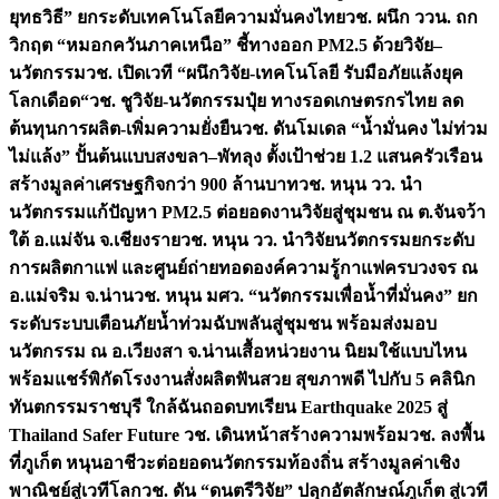
ยุทธวิธี” ยกระดับเทคโนโลยีความมั่นคงไทย
วช. ผนึก ววน. ถก
วิกฤต “หมอกควันภาคเหนือ” ชี้ทางออก PM2.5 ด้วยวิจัย–
นวัตกรรม
วช. เปิดเวที “ผนึกวิจัย-เทคโนโลยี รับมือภัยแล้งยุค
โลกเดือด“
วช. ชูวิจัย-นวัตกรรมปุ๋ย ทางรอดเกษตรกรไทย ลด
ต้นทุนการผลิต-เพิ่มความยั่งยืน
วช. ดันโมเดล “น้ำมั่นคง ไม่ท่วม
ไม่แล้ง” ปั้นต้นแบบสงขลา–พัทลุง ตั้งเป้าช่วย 1.2 แสนครัวเรือน
สร้างมูลค่าเศรษฐกิจกว่า 900 ล้านบาท
วช. หนุน วว. นำ
นวัตกรรมแก้ปัญหา PM2.5 ต่อยอดงานวิจัยสู่ชุมชน ณ ต.จันจว้า
ใต้ อ.แม่จัน จ.เชียงราย
วช. หนุน วว. นำวิจัยนวัตกรรมยกระดับ
การผลิตกาแฟ และศูนย์ถ่ายทอดองค์ความรู้กาแฟครบวงจร ณ
อ.แม่จริม จ.น่าน
วช. หนุน มศว. “นวัตกรรมเพื่อน้ำที่มั่นคง” ยก
ระดับระบบเตือนภัยน้ำท่วมฉับพลันสู่ชุมชน พร้อมส่งมอบ
นวัตกรรม ณ อ.เวียงสา จ.น่าน
เสื้อหน่วยงาน นิยมใช้แบบไหน
พร้อมแชร์พิกัดโรงงานสั่งผลิต
ฟันสวย สุขภาพดี ไปกับ 5 คลินิก
ทันตกรรมราชบุรี ใกล้ฉัน
ถอดบทเรียน Earthquake 2025 สู่
Thailand Safer Future วช. เดินหน้าสร้างความพร้อม
วช. ลงพื้น
ที่ภูเก็ต หนุนอาชีวะต่อยอดนวัตกรรมท้องถิ่น สร้างมูลค่าเชิง
พาณิชย์สู่เวทีโลก
วช. ดัน “ดนตรีวิจัย” ปลุกอัตลักษณ์ภูเก็ต สู่เวที