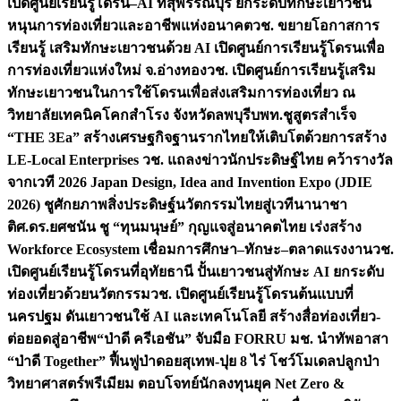
เปิดศูนย์เรียนรู้โดรน–AI ที่สุพรรณบุรี ยกระดับทักษะเยาวชน
หนุนการท่องเที่ยวและอาชีพแห่งอนาคต
วช. ขยายโอกาสการ
เรียนรู้ เสริมทักษะเยาวชนด้วย AI เปิดศูนย์การเรียนรู้โดรนเพื่อ
การท่องเที่ยวแห่งใหม่ จ.อ่างทอง
วช. เปิดศูนย์การเรียนรู้เสริม
ทักษะเยาวชนในการใช้โดรนเพื่อส่งเสริมการท่องเที่ยว ณ
วิทยาลัยเทคนิคโคกสำโรง จังหวัดลพบุรี
บพท.ชูสูตรสำเร็จ
“THE 3Ea” สร้างเศรษฐกิจฐานรากไทยให้เติบโตด้วยการสร้าง
LE-Local Enterprises
วช. แถลงข่าวนักประดิษฐ์ไทย คว้ารางวัล
จากเวที 2026 Japan Design, Idea and Invention Expo (JDIE
2026) ชูศักยภาพสิ่งประดิษฐ์นวัตกรรมไทยสู่เวทีนานาชา
ติ
ศ.ดร.ยศชนัน ชู “ทุนมนุษย์” กุญแจสู่อนาคตไทย เร่งสร้าง
Workforce Ecosystem เชื่อมการศึกษา–ทักษะ–ตลาดแรงงาน
วช.
เปิดศูนย์เรียนรู้โดรนที่อุทัยธานี ปั้นเยาวชนสู่ทักษะ AI ยกระดับ
ท่องเที่ยวด้วยนวัตกรรม
วช. เปิดศูนย์เรียนรู้โดรนต้นแบบที่
นครปฐม ดันเยาวชนใช้ AI และเทคโนโลยี สร้างสื่อท่องเที่ยว-
ต่อยอดสู่อาชีพ
“ป่าดี ครีเอชัน” จับมือ FORRU มช. นำทัพอาสา
“ป่าดี Together” ฟื้นฟูป่าดอยสุเทพ-ปุย 8 ไร่ โชว์โมเดลปลูกป่า
วิทยาศาสตร์พรีเมียม ตอบโจทย์นักลงทุนยุค Net Zero &