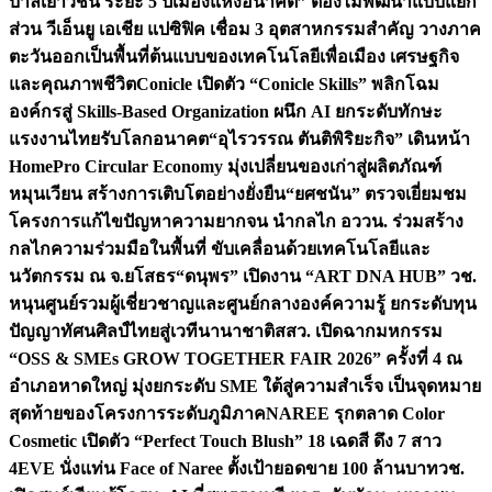
บาลเยาวชน ระยะ 5 ปี
เมืองแห่งอนาคต” ต้องไม่พัฒนาแบบแยก
ส่วน วีเอ็นยู เอเชีย แปซิฟิค เชื่อม 3 อุตสาหกรรมสำคัญ วางภาค
ตะวันออกเป็นพื้นที่ต้นแบบของเทคโนโลยีเพื่อเมือง เศรษฐกิจ
และคุณภาพชีวิต
Conicle เปิดตัว “Conicle Skills” พลิกโฉม
องค์กรสู่ Skills-Based Organization ผนึก AI ยกระดับทักษะ
แรงงานไทยรับโลกอนาคต
“อุไรวรรณ ตันติพิริยะกิจ” เดินหน้า
HomePro Circular Economy มุ่งเปลี่ยนของเก่าสู่ผลิตภัณฑ์
หมุนเวียน สร้างการเติบโตอย่างยั่งยืน
“ยศชนัน” ตรวจเยี่ยมชม
โครงการแก้ไขปัญหาความยากจน นำกลไก อววน. ร่วมสร้าง
กลไกความร่วมมือในพื้นที่ ขับเคลื่อนด้วยเทคโนโลยีและ
นวัตกรรม ณ จ.ยโสธร
“ดนุพร” เปิดงาน “ART DNA HUB” วช.
หนุนศูนย์รวมผู้เชี่ยวชาญและศูนย์กลางองค์ความรู้ ยกระดับทุน
ปัญญาทัศนศิลป์ไทยสู่เวทีนานาชาติ
สสว. เปิดฉากมหกรรม
“OSS & SMEs GROW TOGETHER FAIR 2026” ครั้งที่ 4 ณ
อำเภอหาดใหญ่ มุ่งยกระดับ SME ใต้สู่ความสำเร็จ เป็นจุดหมาย
สุดท้ายของโครงการระดับภูมิภาค
NAREE รุกตลาด Color
Cosmetic เปิดตัว “Perfect Touch Blush” 18 เฉดสี ดึง 7 สาว
4EVE นั่งแท่น Face of Naree ตั้งเป้ายอดขาย 100 ล้านบาท
วช.