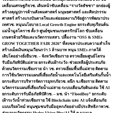
เคลื่อนเศรษฐกิจ
วช. เดินหน้าขับเคลื่อน “รางวัลธัชชา” ยกย่องผู้
สร้างคุณูปการด้านสังคมศาสตร์ มนุษยศาสตร์ และศิลปกรรม
ศาสตร์ สร้างแรงบันดาลใจและต่อยอดงานวิจัยสู่การพัฒนาประ
เทศ
วช. หนุนนโยบาย Local Growth Engine ยกระดับทุเรียนต้น
แม่น้ำมูลโคราช ตั้ง 9 ศูนย์ชุมชนเกษตรรักษ์โลก ขับเคลื่อน
เกษตรด้วยวิจัยและนวัตกรรม
สสว. ปลื้มงาน “OSS & SMEs
GROW TOGETHER FAIR 2026” ที่สงขลาประสบความสำเร็จ
สร้างเม็ดเงินหมุนเวียนกว่า 5 ล้านบาท หนุน SMEs ภาคใต้
เติบโตอย่างยั่งยืน
วช. – จังหวัดเชียงราย ตรวจเยี่ยมศูนย์โดรน
รับมือภัยพิบัติแม่สาย ยกระดับเฝ้าระวัง–ช่วยเหลือผู้ประสบภัย
ด้วยนวัตกรรม
เชียงราย นำ วช. ตรวจเยี่ยมพื้นที่แม่สาย ติดตาม
การใช้นวัตกรรมแผนที่เสี่ยงภัยน้ำและเทคโนโลยีเสริมคันกั้นน้ำ
ยกระดับการบริหารจัดการอุทกภัย
วช. ผนึก จ.เชียงราย ติดตาม
นวัตกรรมแผนที่เสี่ยงภัยน้ำแม่สาย-ระบบเตือนภัยดินถล่ม ใช้ AI
ยกระดับการรับมือภัยพิบัติ
วช. – มช. นำ “FloodBoy” ยกระดับ
เฝ้าระวังน้ำท่วมเชียงราย ใช้ Blockchain และ AI แจ้งเตือนภัย
แบบเรียลไทม์ หนุนชุมชนรับมืออุทกภัยอย่างมีประสิทธิภาพ
วช.
ส่งมอบนวัตกรรม Hydro Vision Plus/AI ให้ ต.นางแล