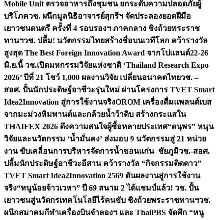
Mobile Unit ตรวจอาหารถึงชุมชน ยกระดับความปลอดภัยผู้
บริโภค
วช. ผนึกมูลนิธิอาจารย์สุกรีฯ จัดประลองยอดฝีมือ
เยาวชนดนตรี ครั้งที่ 4 รอบรองฯ ภาคกลาง ชิงถ้วยพระราช
ทานฯ
วช. ปลื้ม! นวัตกรรมไทยสร้างชื่อบนเวทีโลก คว้ารางวัล
สูงสุด The Best Foreign Innovation Award จากโปแลนด์
22-26
มิ.ย.นี้ วช.เปิดมหกรรมวิจัยแห่งชาติ ‘Thailand Research Expo
2026’ ปีที่ 21 โชว์ 1,000 ผลงานวิจัย เปลี่ยนอนาคตไทย
วช. –
สอศ. ปั้นนักประดิษฐ์อาชีวะรุ่นใหม่ ผ่านโครงการ TVET Smart
Idea2Innovation สู่การใช้งานจริง
OROM เครื่องดื่มแพลนต์เบส
จากมะม่วงหิมพานต์และกล้วยน้ำว้าดิบ สร้างกระแสใน
THAIFEX 2026 ดึงความสนใจผู้ซื้อหลายประเทศ
“ดนุพร” หนุน
วิจัยและนวัตกรรม ‘น้ำมั่นคง’ ส่งมอบ 9 นวัตกรรมสู่ 21 หน่วย
งาน ขับเคลื่อนการบริหารจัดการน้ำขอนแก่น–ชัยภูมิ
วช.-สอศ.
ปลื้มนักประดิษฐ์อาชีวะอีสาน คว้ารางวัล “กิจกรรมติดดาว”
TVET Smart Idea2Innovation 2569 ดันผลงานสู่การใช้งาน
จริง
“หนูน้อยจ้าวเวหา” ปี 69 สนาม 2 ได้แชมป์แล้ว! วช. ปั้น
เยาวชนสู่นวัตกรเทคโนโลยีไร้คนขับ ชิงถ้วยพระราชทานฯ
วช.
ผนึกสมาคมกีฬาเครื่องบินจำลองฯ และ ThaiPBS จัดศึก “หนู