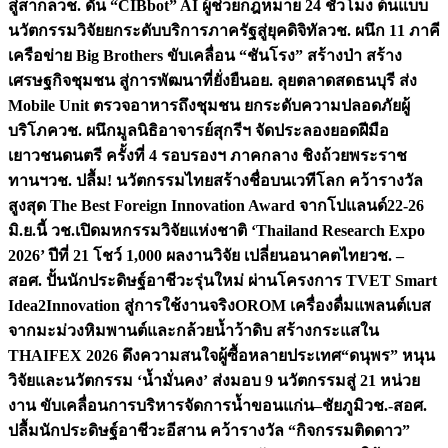
สู่สากล
วช. ดัน “CIBbot” AI ผู้ช่วยกฎหมาย 24 ชั่วโมง ต้นแบบ
นวัตกรรมวิจัยยกระดับบริการภาครัฐสู่ยุคดิจิทัล
วช. ผนึก 11 ภาคี
เครือข่าย Big Brothers ขับเคลื่อน “ชันโรง” สร้างป่า สร้าง
เศรษฐกิจชุมชน สู่การพัฒนาที่ยั่งยืน
อย. ลุยตลาดสดธนบุรี ส่ง
Mobile Unit ตรวจอาหารถึงชุมชน ยกระดับความปลอดภัยผู้
บริโภค
วช. ผนึกมูลนิธิอาจารย์สุกรีฯ จัดประลองยอดฝีมือ
เยาวชนดนตรี ครั้งที่ 4 รอบรองฯ ภาคกลาง ชิงถ้วยพระราช
ทานฯ
วช. ปลื้ม! นวัตกรรมไทยสร้างชื่อบนเวทีโลก คว้ารางวัล
สูงสุด The Best Foreign Innovation Award จากโปแลนด์
22-26
มิ.ย.นี้ วช.เปิดมหกรรมวิจัยแห่งชาติ ‘Thailand Research Expo
2026’ ปีที่ 21 โชว์ 1,000 ผลงานวิจัย เปลี่ยนอนาคตไทย
วช. –
สอศ. ปั้นนักประดิษฐ์อาชีวะรุ่นใหม่ ผ่านโครงการ TVET Smart
Idea2Innovation สู่การใช้งานจริง
OROM เครื่องดื่มแพลนต์เบส
จากมะม่วงหิมพานต์และกล้วยน้ำว้าดิบ สร้างกระแสใน
THAIFEX 2026 ดึงความสนใจผู้ซื้อหลายประเทศ
“ดนุพร” หนุน
วิจัยและนวัตกรรม ‘น้ำมั่นคง’ ส่งมอบ 9 นวัตกรรมสู่ 21 หน่วย
งาน ขับเคลื่อนการบริหารจัดการน้ำขอนแก่น–ชัยภูมิ
วช.-สอศ.
ปลื้มนักประดิษฐ์อาชีวะอีสาน คว้ารางวัล “กิจกรรมติดดาว”