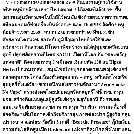
TVET Smart Idea2Innovation 2569 ดันผลงานสู่การใช้งาน
จริง
“หนูน้อยจ้าวเวหา” ปี 69 สนาม 2 ได้แชมป์แล้ว! วช. ปั้น
เยาวชนสู่นวัตกรเทคโนโลยีไร้คนขับ ชิงถ้วยพระราชทานฯ
วช.
ผนึกสมาคมกีฬาเครื่องบินจำลองฯ และ ThaiPBS จัดศึก “หนู
น้อยจ้าวเวหา 2569” สนาม 2 เยาวชนกว่า 60 ทีมประชัน
ศักยภาพโดรน
วช. ยกระดับภูมิปัญญาไทยด้วยวิจัยและ
นวัตกรรม ดันสารอะมิโนจากพืชสร้างรายได้สู่ชุมชนศรีสะเกษ
ศุภจี ปลุกพลังคราฟต์ไทย! SACIT เปิดเวทีโลก ดัน “ของขวัญ
แห่งชาติ” ดึงคนชมทะลุ 5 หมื่นคน เงินสะพัด 150 ลบ.
Tipco
Herbs เปิดเกมรุกส่ง 5 สมุนไพรไทยบุกตลาดเวลเนส มุ่งชิงแชร์
ตลาดสุขภาพโตต่อเนื่อง
ทันตบุคลากร – สพฐ. หวั่นเด็กไทยเริ่ม
สูบบุหรี่ตั้งแต่วัย 9 ขวบ ผนึกพลังเยาวชนจัดงาน “Zero Smoke
No Vape” สร้างสังคมไทยปลอดบุหรี่และบุหรี่ไฟฟ้า
วช. หนุน
มจธ. สร้างต้นแบบดูแลผู้สูงวัยเชิงรุก จ.อุทัยธานี ดึง รพ.สต.-
อสม. เสริมทักษะดูแลสุขภาพ
วช.หนุน “รถทันตกรรมเคลื่อนที่
อัจฉริยะ” เพิ่มโอกาสเข้าถึงบริการสุขภาพช่องปาก ผู้สูงวัย-กลุ่ม
เปราะบาง จ.อุทัยธานี
ผนึก 5 ภาคี “Beat the Pressure” สู้ภัยเงียบ
ความดันโลหิตสูง เปิด Dashboard แห่งชาติคุมโรคทั่วไทย
“แสน