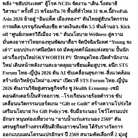
พลัง “ขยับประเทศ” สู้โรค NCDs จัดงาน “เดิน-วิ่งสมาธิ
วิสาขะ” ครั้งที่ 25 พร้อมกัน 70 พื้นที่ทั่วไทย 31 พ.ค.นี้
ProPak
Asia 2026 ย้ายสู่ “อิมแพ็ค เมืองทองฯ” ดันไทยสู่ฮับนวัตกรรม
การผลิต-บรรจุภัณฑ์เอเชีย คาดเงินสะพัด 5.5 พันล้าน
อว. Kick
off “ศูนย์เกษตรวิถีเมือง วช.” ดันนโยบาย Wellness สู่ความ
มั่นคงอาหารไทย
กองทุนพัฒนาสื่อฯ จัดปัจฉิมนิเทศ “Young จะ
เล่า” มอบประกาศนียบัตร 60 มัคคุเทศก์น้อยแห่งสยาม ปั้นนัก
เล่าเรื่องรุ่นใหม่
SKYWORTH PV ปักหมุดไทย เปิดสำนักงาน
ใหม่ เดินหน้าพลังงานสะอาดลุยอาเซียนเต็มสูบ
วช. ผนึก STS
Forum ไทย–ญี่ปุ่น 2026 ดัน AI ขับเคลื่อนสุขภาพ–สิ่งแวดล้อม
สร้างนักวิทย์รุ่นใหม่
“อ.เชน” เปิดเวที STS Forum ไทย–ญี่ปุ่น
2026 ดันงานวิจัยสู่เศรษฐกิจจริง ชู Health Economy–เซมิ
คอนดักเตอร์เป็นหัวหอก
วช. –โรงเรียนนายร้อยตำรวจ ขับ
เคลื่อนนวัตกรรมบอร์ดเกม “Gift or Guilt” สร้างความโปร่งใส
เสริมนโยบาย No Gift Policy
วช. จับมือระนอง โชว์โดรนแปร
อักษร หนุนท่องเที่ยวงาน “อาบน้ำแร่แลระนอง 2569” ดัน
เศรษฐกิจสร้างสรรค์
ยินดี!ทีมเยาวชนไทย ได้รับรางวัลการ
ออกแบบแผนโดรนแปรอักษร ปี 2569 สนามคัดเลือกที่ 2 มุ่งสู่