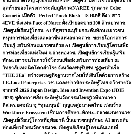
อำเภอหาดใหญ่ มุ่งยกระดับ SME ใต้สู่ความสำเร็จ เป็นจุดหมาย
สุดท้ายของโครงการระดับภูมิภาค
NAREE รุกตลาด Color
Cosmetic เปิดตัว “Perfect Touch Blush” 18 เฉดสี ดึง 7 สาว
4EVE นั่งแท่น Face of Naree ตั้งเป้ายอดขาย 100 ล้านบาท
วช.
เปิดศูนย์เรียนรู้โดรน–AI ที่สุพรรณบุรี ยกระดับทักษะเยาวชน
หนุนการท่องเที่ยวและอาชีพแห่งอนาคต
วช. ขยายโอกาสการ
เรียนรู้ เสริมทักษะเยาวชนด้วย AI เปิดศูนย์การเรียนรู้โดรนเพื่อ
การท่องเที่ยวแห่งใหม่ จ.อ่างทอง
วช. เปิดศูนย์การเรียนรู้เสริม
ทักษะเยาวชนในการใช้โดรนเพื่อส่งเสริมการท่องเที่ยว ณ
วิทยาลัยเทคนิคโคกสำโรง จังหวัดลพบุรี
บพท.ชูสูตรสำเร็จ
“THE 3Ea” สร้างเศรษฐกิจฐานรากไทยให้เติบโตด้วยการสร้าง
LE-Local Enterprises
วช. แถลงข่าวนักประดิษฐ์ไทย คว้ารางวัล
จากเวที 2026 Japan Design, Idea and Invention Expo (JDIE
2026) ชูศักยภาพสิ่งประดิษฐ์นวัตกรรมไทยสู่เวทีนานาชา
ติ
ศ.ดร.ยศชนัน ชู “ทุนมนุษย์” กุญแจสู่อนาคตไทย เร่งสร้าง
Workforce Ecosystem เชื่อมการศึกษา–ทักษะ–ตลาดแรงงาน
วช.
เปิดศูนย์เรียนรู้โดรนที่อุทัยธานี ปั้นเยาวชนสู่ทักษะ AI ยกระดับ
ท่องเที่ยวด้วยนวัตกรรม
วช. เปิดศูนย์เรียนรู้โดรนต้นแบบที่