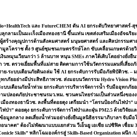
+HealthTech และ FutureCHEM ดัน AI ยกระดับวิทยาศาสตร์-สุข
บลุกลามเป็นมะเร็ง
เมืองทองธานี ขึ้นแท่น เขตส่งเสริมเมืองอัจฉริยะ
่องผู้สร้างคุณูปการด้านสังคมศาสตร์ มนุษยศาสตร์ และศิลปกรรมศ
ำมูลโคราช ตั้ง 9 ศูนย์ชุมชนเกษตรรักษ์โลก ขับเคลื่อนเกษตรด้วย
หมุนเวียนกว่า 5 ล้านบาท หนุน SMEs ภาคใต้เติบโตอย่างยั่งยืน
ำ วช. ตรวจเยี่ยมพื้นที่แม่สาย ติดตามการใช้นวัตกรรมแผนที่เสี่ยง
สาย-ระบบเตือนภัยดินถล่ม ใช้ AI ยกระดับการรับมือภัยพิบัติ
วช. – ม
อุทกภัยอย่างมีประสิทธิภาพ
วช. ส่งมอบนวัตกรรม Hydro Vision Plus
ระบบเตือนภัยน้ำท่วม ยกระดับการบริหารจัดการน้ำ รับมืออุทกภัยอ
มความปลอดภัยประชาชน
รมว.พม. ชวนคนไทยร่วมเป็นส่วนหนึ่งของง
 เมืองทองธานี
วช. ลงพื้นที่ดอยตุง เตรียมนำ “โดรนป้องกันไฟป่
นไฟป่า” ดอยตุง ยกระดับการจัดการไฟป่าและฝุ่น PM2.5 ด้วยวิจัย
อมูลกลาง ลดเสี่ยงน้ำท่วมอย่างยั่งยืน
มูลนิธิธรรมาภิบาลฯ จับม
งอนาคต” ต้องไม่พัฒนาแบบแยกส่วน วีเอ็นยู เอเชีย แปซิฟิค เชื่
“Conicle Skills” พลิกโฉมองค์กรสู่ Skills-Based Organization 