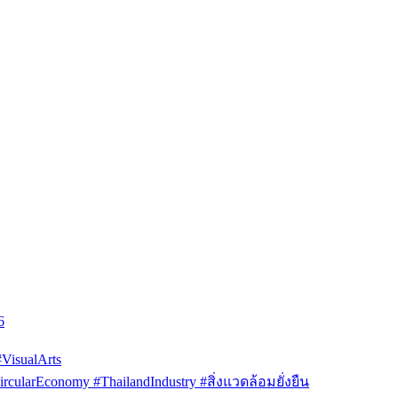
6
isualArts
arEconomy #ThailandIndustry #สิ่งแวดล้อมยั่งยืน