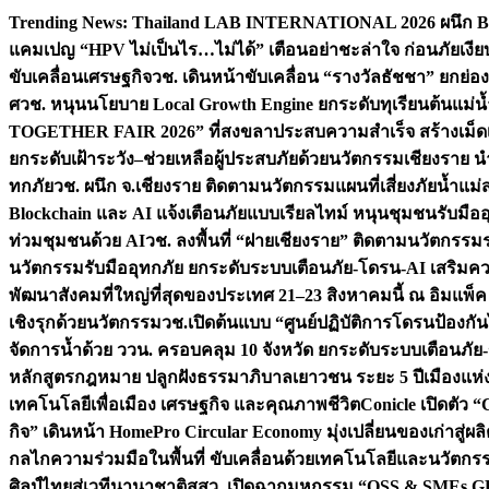
Skip
Trending News:
Thailand LAB INTERNATIONAL 2026 ผนึก Bio
to
แคมเปญ “HPV ไม่เป็นไร…ไม่ได้” เตือนอย่าชะล่าใจ ก่อนภัยเงีย
content
ขับเคลื่อนเศรษฐกิจ
วช. เดินหน้าขับเคลื่อน “รางวัลธัชชา” ยกย
ศ
วช. หนุนนโยบาย Local Growth Engine ยกระดับทุเรียนต้นแม่น้
TOGETHER FAIR 2026” ที่สงขลาประสบความสำเร็จ สร้างเม็ดเงิน
ยกระดับเฝ้าระวัง–ช่วยเหลือผู้ประสบภัยด้วยนวัตกรรม
เชียงราย น
ทกภัย
วช. ผนึก จ.เชียงราย ติดตามนวัตกรรมแผนที่เสี่ยงภัยน้ำแม่
Blockchain และ AI แจ้งเตือนภัยแบบเรียลไทม์ หนุนชุมชนรับมือ
ท่วมชุมชนด้วย AI
วช. ลงพื้นที่ “ฝายเชียงราย” ติดตามนวัตกรรม
นวัตกรรมรับมืออุทกภัย ยกระดับระบบเตือนภัย-โดรน-AI เสริ
พัฒนาสังคมที่ใหญ่ที่สุดของประเทศ 21–23 สิงหาคมนี้ ณ อิมแพ็ค
เชิงรุกด้วยนวัตกรรม
วช.เปิดต้นแบบ “ศูนย์ปฏิบัติการโดรนป้องกั
จัดการน้ำด้วย ววน. ครอบคลุม 10 จังหวัด ยกระดับระบบเตือนภัย-ข้
หลักสูตรกฎหมาย ปลูกฝังธรรมาภิบาลเยาวชน ระยะ 5 ปี
เมืองแห่
เทคโนโลยีเพื่อเมือง เศรษฐกิจ และคุณภาพชีวิต
Conicle เปิดตัว 
กิจ” เดินหน้า HomePro Circular Economy มุ่งเปลี่ยนของเก่าสู่ผล
กลไกความร่วมมือในพื้นที่ ขับเคลื่อนด้วยเทคโนโลยีและนวัตก
ศิลป์ไทยสู่เวทีนานาชาติ
สสว. เปิดฉากมหกรรม “OSS & SMEs GRO