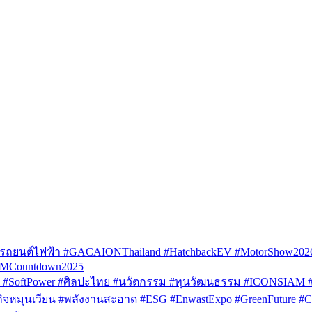
รถยนต์ไฟฟ้า #GACAIONThailand #HatchbackEV #MotorShow202
AMCountdown2025
SoftPower #ศิลปะไทย #นวัตกรรม #ทุนวัฒนธรรม #ICONSIAM #V
หมุนเวียน #พลังงานสะอาด #ESG #EnwastExpo #GreenFuture #Circul