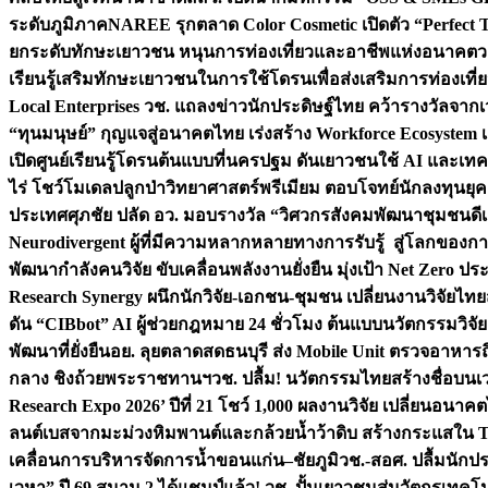
ระดับภูมิภาค
NAREE รุกตลาด Color Cosmetic เปิดตัว “Perfect To
ยกระดับทักษะเยาวชน หนุนการท่องเที่ยวและอาชีพแห่งอนาคต
ว
เรียนรู้เสริมทักษะเยาวชนในการใช้โดรนเพื่อส่งเสริมการท่องเที
Local Enterprises
วช. แถลงข่าวนักประดิษฐ์ไทย คว้ารางวัลจากเว
“ทุนมนุษย์” กุญแจสู่อนาคตไทย เร่งสร้าง Workforce Ecosyste
เปิดศูนย์เรียนรู้โดรนต้นแบบที่นครปฐม ดันเยาวชนใช้ AI และเทคโน
ไร่ โชว์โมเดลปลูกป่าวิทยาศาสตร์พรีเมียม ตอบโจทย์นักลงทุนยุ
ประเทศ
ศุภชัย ปลัด อว. มอบรางวัล “วิศวกรสังคมพัฒนาชุมชนดีเด
Neurodivergent ผู้ที่มีความหลากหลายทางการรับรู้ สู่โลกของ
พัฒนากำลังคนวิจัย ขับเคลื่อนพลังงานยั่งยืน มุ่งเป้า Net Zero ป
Research Synergy ผนึกนักวิจัย-เอกชน-ชุมชน เปลี่ยนงานวิจัยไทย
ดัน “CIBbot” AI ผู้ช่วยกฎหมาย 24 ชั่วโมง ต้นแบบนวัตกรรมวิจัยย
พัฒนาที่ยั่งยืน
อย. ลุยตลาดสดธนบุรี ส่ง Mobile Unit ตรวจอาหาร
กลาง ชิงถ้วยพระราชทานฯ
วช. ปลื้ม! นวัตกรรมไทยสร้างชื่อบนเ
Research Expo 2026’ ปีที่ 21 โชว์ 1,000 ผลงานวิจัย เปลี่ยนอนาค
ลนต์เบสจากมะม่วงหิมพานต์และกล้วยน้ำว้าดิบ สร้างกระแสใน 
เคลื่อนการบริหารจัดการน้ำขอนแก่น–ชัยภูมิ
วช.-สอศ. ปลื้มนักป
เวหา” ปี 69 สนาม 2 ได้แชมป์แล้ว! วช. ปั้นเยาวชนสู่นวัตกรเท