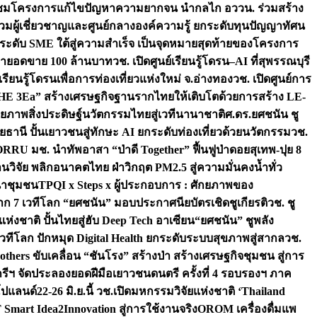
มชมโครงการแก้ไขปัญหาความยากจน นำกลไก อววน. ร่วมสร้าง
มผู้เชี่ยวชาญและศูนย์กลางองค์ความรู้ ยกระดับทุนปัญญาทัศน
ดับ SME ใต้สู่ความสำเร็จ เป็นจุดหมายสุดท้ายของโครงการ
เป้ายอดขาย 100 ล้านบาท
วช. เปิดศูนย์เรียนรู้โดรน–AI ที่สุพรรณบุรี
ียนรู้โดรนเพื่อการท่องเที่ยวแห่งใหม่ จ.อ่างทอง
วช. เปิดศูนย์การ
THE 3Ea” สร้างเศรษฐกิจฐานรากไทยให้เติบโตด้วยการสร้าง LE-
ักยภาพสิ่งประดิษฐ์นวัตกรรมไทยสู่เวทีนานาชาติ
ศ.ดร.ยศชนัน ชู
อุทัยธานี ปั้นเยาวชนสู่ทักษะ AI ยกระดับท่องเที่ยวด้วยนวัตกรรม
วช.
FORRU มช. นำทัพอาสา “ป่าดี Together” ฟื้นฟูป่าดอยสุเทพ-ปุย 8
วิจัย พลิกอนาคตไทย ฝ่าวิกฤต PM2.5 สู่ความมั่นคงน้ำทั่ว
ฒนาชุมชน
TPQI x Steps x ผู้ประกอบการ : ศักยภาพของ
จาก 7 เวทีโลก “ยศชนัน” มอบประกาศนียบัตรเชิดชูเกียรติ
วช. ชู
่งชาติ ปั้นไทยสู่ฮับ Deep Tech อาเซียน
“ยศชนัน” ชูพลัง
วทีโลก ปักหมุด Digital Health ยกระดับระบบสุขภาพสู่สากล
วช.
others ขับเคลื่อน “ชันโรง” สร้างป่า สร้างเศรษฐกิจชุมชน สู่การ
ุกรีฯ จัดประลองยอดฝีมือเยาวชนดนตรี ครั้งที่ 4 รอบรองฯ ภาค
กโปแลนด์
22-26 มิ.ย.นี้ วช.เปิดมหกรรมวิจัยแห่งชาติ ‘Thailand
 Smart Idea2Innovation สู่การใช้งานจริง
OROM เครื่องดื่มแพ