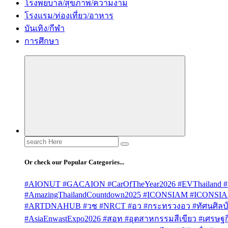
โรงพยบาล/สุขภาพ/ความงาม
โรงแรม/ท่องเที่ยว/อาหาร
บันเทิง/กีฬา
การศึกษา
Search
for:
Or check our Popular Categories...
#AIONUT #GACAION #CarOfTheYear2026 #EVThailand #
#AmazingThailandCountdown2025 #ICONSIAM #ICONSI
#ARTDNAHUB #วช #NRCT #อว #กระทรวงอว #ทัศนศิลป์ #
#AsiaEnwastExpo2026 #สอท #อุตสาหกรรมสีเขียว #เศรษฐกิจ