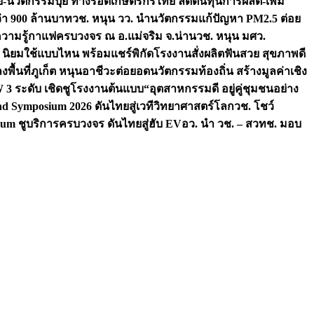
จัย-นวัตกรรมปุ๋ย ทางรอดเกษตรกรไทย ลดต้นทุนการผลิต-เพิ่ม
ว่า 900 ล้านบาท
วช. หนุน วว. นำนวัตกรรมแก้ปัญหา PM2.5 ต่อย
ความรู้กาแฟครบวงจร ณ อ.แม่จริม จ.น่าน
วช. หนุน มศว.
น นิยมใช้แบบไหน พร้อมแชร์พิกัดโรงงานสั่งผลิต
ฟันสวย สุขภาพดี
งพื้นที่ภูเก็ต หนุนอาชีวะต่อยอดนวัตกรรมท้องถิ่น สร้างมูลค่าเชิง
ระดับ เชิดชูโรงงานต้นแบบ“อุตสาหกรรมดี อยู่คู่ชุมชนอย่าง
nd Symposium 2026 ดันไทยสู่เวทีวิทยาศาสตร์โลก
วช. โชว์
um ชูบริการครบวงจร ดันไทยสู่ฮับ EV
อว. นำ วช. – สวทช. มอบ