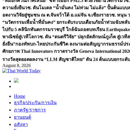
“หมอกควันภาคเหนือ” ชี้ทางออก PM2.5 ด้วยวิจัย–นวัตกรรม
วช.
ความยั่งยืน
วช. ดันโมเดล “น้ำมั่นคง ไม่ท่วม ไม่แล้ง” ปั้นต้นแบบ
อดงานวิจัยสู่ชุมชน ณ ต.จันจว้าใต้ อ.แม่จัน จ.เชียงราย
วช. หนุน 
“นวัตกรรมเพื่อน้ำที่มั่นคง” ยกระดับระบบเตือนภัยน้ำท่วมฉับพล
ไปกับ 5 คลินิกทันตกรรมราชบุรี ใกล้ฉัน
ถอดบทเรียน Earthquake 2
พาณิชย์สู่เวทีโลก
วช. ดัน “ดนตรีวิจัย” ปลุกอัตลักษณ์ภูเก็ต สู่เวท
ยั่งยืน”
กองทัพบก-ไทยประกันชีวิต ลงนามต่อสัญญากรมธรรม์ประกั
ศักยภาพ Thai Innovators กวาดรางวัล Geneva International 202
รางวัลสุดยอดผลงาน “LLM สัญชาติไทย” ดัน 24 ต้นแบบยกระดับงา
August 8, 2026
Home
ธุรกิจ/ประกัน/การเงิน
ภาครัฐ/ราชการ
ยานยนต์
อสังหา