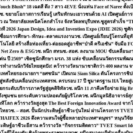
uch Blush” 18 เฉดสี ดึง 7 สาว 4EVE นั่งแท่น Face of Naree ตั้ง
ช. ขยายโอกาสการเรียนรู้ เสริมทักษะเยาวชนด้วย AI เปิดศูนย์การเร
่ยว ณ วิทยาลัยเทคนิคโคกสำโรง จังหวัดลพบุรี
บพท.ชูสูตรสำเร็จ “
ที 2026 Japan Design, Idea and Invention Expo (JDIE 2026) ชูศ
m เชื่อมการศึกษา–ทักษะ–ตลาดแรงงาน
วช. เปิดศูนย์เรียนรู้โดรนที่
โลยี สร้างสื่อท่องเที่ยว-ต่อยอดสู่อาชีพ
“ป่าดี ครีเอชัน” จับมือ 
ค Net Zero & ESG
วช. ผนึก สทนช.-สอศ. ลงนาม MOU ขับเคลื่อนงาน
่น ปี 2569” เชิดชูนักศึกษา มรภ. 38 แห่ง ขับเคลื่อนนวัตกรรมพั
การทำงาน
นักวิจัยไทยสุดปัง! คว้ารางวัลนานาชาติกว่า 400 ผลงาน 
ระเทศไทย
รองนายกฯ “ยศชนัน” เปิดเกม Siam Silica ดันโครงการชิปแห
สู่พลังขับเคลื่อนประเทศ
สรพ. ครบรอบ 17 ปี ชูมาตรฐาน HA ไทยสู่เ
กระดับบริการภาครัฐสู่ยุคดิจิทัล
วช. ผนึก 11 ภาคีเครือข่าย Big Br
ถึงชุมชน ยกระดับความปลอดภัยผู้บริโภค
วช. ผนึกมูลนิธิอาจารย์ส
วทีโลก คว้ารางวัลสูงสุด The Best Foreign Innovation Award จา
ตไทย
วช. – สอศ. ปั้นนักประดิษฐ์อาชีวะรุ่นใหม่ ผ่านโครงการ TVET
THAIFEX 2026 ดึงความสนใจผู้ซื้อหลายประเทศ
“ดนุพร” หนุนวิจัย
ระดิษฐ์อาชีวะอีสาน คว้ารางวัล “กิจกรรมติดดาว” TVET Smart Ide
คโนโลยีไร้คนขับ ชิงถ้วยพระราชทานฯ
วช. ผนึกสมาคมกีฬาเครื่องบิน