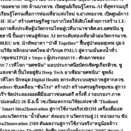
เป้ายอดขาย 100 ล้านบาท
วช. เปิดศูนย์เรียนรู้โดรน–AI ที่สุพรรณบุรี
ียนรู้โดรนเพื่อการท่องเที่ยวแห่งใหม่ จ.อ่างทอง
วช. เปิดศูนย์การ
THE 3Ea” สร้างเศรษฐกิจฐานรากไทยให้เติบโตด้วยการสร้าง LE-
ักยภาพสิ่งประดิษฐ์นวัตกรรมไทยสู่เวทีนานาชาติ
ศ.ดร.ยศชนัน ชู
อุทัยธานี ปั้นเยาวชนสู่ทักษะ AI ยกระดับท่องเที่ยวด้วยนวัตกรรม
วช.
FORRU มช. นำทัพอาสา “ป่าดี Together” ฟื้นฟูป่าดอยสุเทพ-ปุย 8
วิจัย พลิกอนาคตไทย ฝ่าวิกฤต PM2.5 สู่ความมั่นคงน้ำทั่ว
ฒนาชุมชน
TPQI x Steps x ผู้ประกอบการ : ศักยภาพของ
จาก 7 เวทีโลก “ยศชนัน” มอบประกาศนียบัตรเชิดชูเกียรติ
วช. ชู
่งชาติ ปั้นไทยสู่ฮับ Deep Tech อาเซียน
“ยศชนัน” ชูพลัง
วทีโลก ปักหมุด Digital Health ยกระดับระบบสุขภาพสู่สากล
วช.
others ขับเคลื่อน “ชันโรง” สร้างป่า สร้างเศรษฐกิจชุมชน สู่การ
ุกรีฯ จัดประลองยอดฝีมือเยาวชนดนตรี ครั้งที่ 4 รอบรองฯ ภาค
กโปแลนด์
22-26 มิ.ย.นี้ วช.เปิดมหกรรมวิจัยแห่งชาติ ‘Thailand
 Smart Idea2Innovation สู่การใช้งานจริง
OROM เครื่องดื่มแพ
และนวัตกรรม ‘น้ำมั่นคง’ ส่งมอบ 9 นวัตกรรมสู่ 21 หน่วยงาน ขับ
a2Innovation 2569 ดันผลงานสู่การใช้งานจริง
“หนูน้อยจ้าว
จำลองฯ และ ThaiPBS จัดศึก “หนูน้อยจ้าวเวหา 2569” สนาม 2