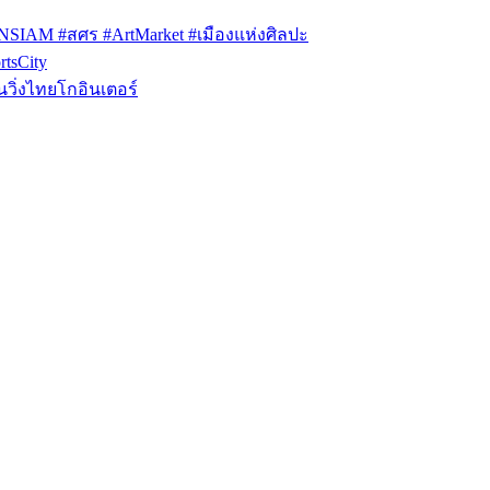
ONSIAM #สศร #ArtMarket #เมืองแห่งศิลปะ
tsCity
วิ่งไทยโกอินเตอร์