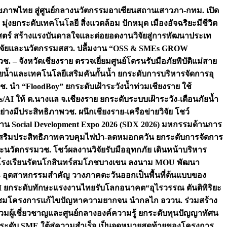
ภาพไทย สู่ศูนย์กลางนวัตกรรมอาเซียน
สถานเสาวภา-กทม. เปิด
 มุ่งยกระดับเทคโนโลยี สิ่งแวดล้อม ปักหมุด เมืองอัจฉริยะมีชีวิต
าสตร์ สร้างแรงบันดาลใจและต่อยอดงานวิจัยสู่การพัฒนาประเท
วิจัยและนวัตกรรม
สสว. ปลื้มงาน “OSS & SMEs GROW
วช. – จังหวัดเชียงราย ตรวจเยี่ยมศูนย์โดรนรับมือภัยพิบัติแม่สาย
ภัยน้ำและเทคโนโลยีเสริมคันกั้นน้ำ ยกระดับการบริหารจัดการอุ
ช. นำ “FloodBoy” ยกระดับเฝ้าระวังน้ำท่วมเชียงราย ใช้
/AI ให้ ต.นางแล จ.เชียงราย ยกระดับระบบเฝ้าระวัง-เตือนภัยน้ำ
ย่างมีประสิทธิภาพ
วช. ผนึกเชียงราย-เครือข่ายวิจัย โชว์
าน Social Development Expo 2026 (SDX 2026) มหกรรมด้านการ
า” เสริมประสิทธิภาพควบคุมไฟป่า-ลดหมอกควัน ยกระดับการจัดการ
และนวัตกรรม
วช. โชว์ผลงานวิจัยรับมืออุทกภัย เดินหน้าบริหาร
ือโรงเรียนรัตนโกสินทร์สมโภชบางเขน ลงนาม MOU พัฒนา
อม 3 อุตสาหกรรมสำคัญ วางภาคตะวันออกเป็นพื้นที่ต้นแบบของ
ผนึก AI ยกระดับทักษะแรงงานไทยรับโลกอนาคต
“อุไรวรรณ ตันติพิริยะ
มชมโครงการแก้ไขปัญหาความยากจน นำกลไก อววน. ร่วมสร้าง
มผู้เชี่ยวชาญและศูนย์กลางองค์ความรู้ ยกระดับทุนปัญญาทัศน
ดับ SME ใต้สู่ความสำเร็จ เป็นจุดหมายสุดท้ายของโครงการ