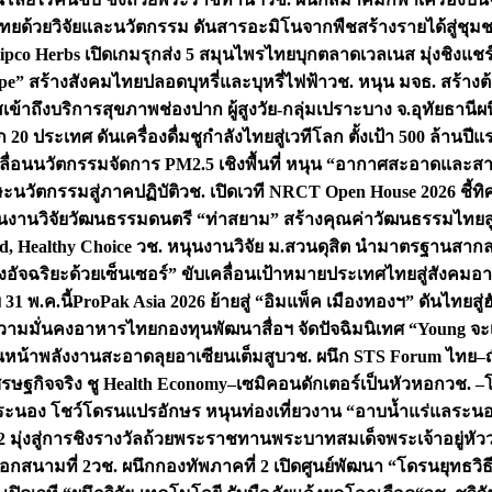
ทยด้วยวิจัยและนวัตกรรม ดันสารอะมิโนจากพืชสร้างรายได้สู่ชุม
ipco Herbs เปิดเกมรุกส่ง 5 สมุนไพรไทยบุกตลาดเวลเนส มุ่งชิงแช
ape” สร้างสังคมไทยปลอดบุหรี่และบุหรี่ไฟฟ้า
วช. หนุน มจธ. สร้างต้
ข้าถึงบริการสุขภาพช่องปาก ผู้สูงวัย-กลุ่มเปราะบาง จ.อุทัยธานี
ผน
20 ประเทศ ดันเครื่องดื่มชูกำลังไทยสู่เวทีโลก ตั้งเป้า 500 ล้านปีแ
คลื่อนนวัตกรรมจัดการ PM2.5 เชิงพื้นที่ หนุน “อากาศสะอาดและสา
นวัตกรรมสู่ภาคปฏิบัติ
วช. เปิดเวที NRCT Open House 2026 ชี้ทิ
นงานวิจัยวัฒนธรรมดนตรี “ท่าสยาม” สร้างคุณค่าวัฒนธรรมไทยส
 Healthy Choice
วช. หนุนงานวิจัย ม.สวนดุสิต นำมาตรฐานสาก
งอัจฉริยะด้วยเซ็นเซอร์” ขับเคลื่อนเป้าหมายประเทศไทยสู่สังคมอ
 31 พ.ค.นี้
ProPak Asia 2026 ย้ายสู่ “อิมแพ็ค เมืองทองฯ” ดันไทยสู
ู่ความมั่นคงอาหารไทย
กองทุนพัฒนาสื่อฯ จัดปัจฉิมนิเทศ “Young จะ
หน้าพลังงานสะอาดลุยอาเซียนเต็มสูบ
วช. ผนึก STS Forum ไทย–ญี่
่เศรษฐกิจจริง ชู Health Economy–เซมิคอนดักเตอร์เป็นหัวหอก
วช. –
อระนอง โชว์โดรนแปรอักษร หนุนท่องเที่ยวงาน “อาบน้ำแร่แลระนอ
มุ่งสู่การชิงรางวัลถ้วยพระราชทานพระบาทสมเด็จพระเจ้าอยู่หัว
อกสนามที่ 2
วช. ผนึกกองทัพภาคที่ 2 เปิดศูนย์พัฒนา “โดรนยุทธว