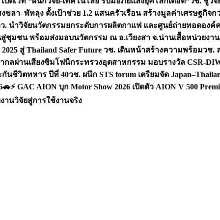
 เปิดเวที “ผนึกวิจัย-เทคโนโลยี รับมือภัยแล้งยุคโลกเดือด“
วช. ชูวิ
สงขลา–พัทลุง ตั้งเป้าช่วย 1.2 แสนครัวเรือน สร้างมูลค่าเศรษฐกิจก
วว. นำวิจัยนวัตกรรมยกระดับการผลิตกาแฟ และศูนย์ถ่ายทอดองค์
ันสู่ชุมชน พร้อมส่งมอบนวัตกรรม ณ อ.เวียงสา จ.น่าน
เสื้อหน่วยงา
025 สู่ Thailand Safer Future วช. เดินหน้าสร้างความพร้อม
วช. ล
ีสากลผ่านเสียงซิมโฟนี
กระทรวงอุตสาหกรรม มอบรางวัล CSR-DIW 3 
นชีวิตทหาร ปีที่ 40
วช. ผนึก STS forum เตรียมจัด Japan–Thaila
6
🚗⚡️ GAC AION บุก Motor Show 2026 เปิดตัว AION V 500 Premi
นวิจัยสู่การใช้งานจริง