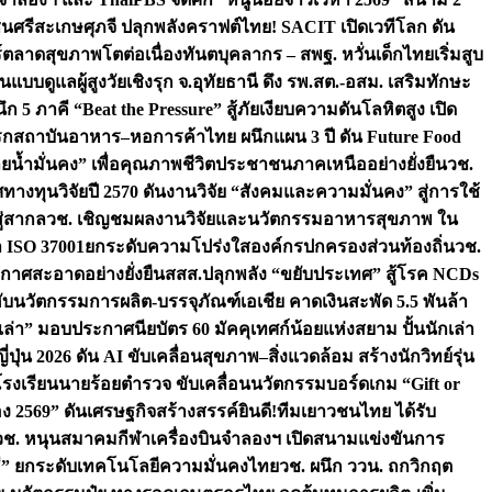
ชนศรีสะเกษ
ศุภจี ปลุกพลังคราฟต์ไทย! SACIT เปิดเวทีโลก ดัน
ร์ตลาดสุขภาพโตต่อเนื่อง
ทันตบุคลากร – สพฐ. หวั่นเด็กไทยเริ่มสูบ
นแบบดูแลผู้สูงวัยเชิงรุก จ.อุทัยธานี ดึง รพ.สต.-อสม. เสริมทักษะ
ึก 5 ภาคี “Beat the Pressure” สู้ภัยเงียบความดันโลหิตสูง เปิด
รก
สถาบันอาหาร–หอการค้าไทย ผนึกแผน 3 ปี ดัน Future Food
ยน้ำมั่นคง” เพื่อคุณภาพชีวิตประชาชนภาคเหนืออย่างยั่งยืน
วช.
ศทางทุนวิจัยปี 2570 ดันงานวิจัย “สังคมและความมั่นคง” สู่การใช้
ู่สากล
วช. เชิญชมผลงานวิจัยและนวัตกรรมอาหารสุขภาพ ใน
ล ISO 37001ยกระดับความโปร่งใสองค์กรปกครองส่วนท้องถิ่น
วช.
ากาศสะอาดอย่างยั่งยืน
สสส.ปลุกพลัง “ขยับประเทศ” สู้โรค NCDs
่ฮับนวัตกรรมการผลิต-บรรจุภัณฑ์เอเชีย คาดเงินสะพัด 5.5 พันล้า
เล่า” มอบประกาศนียบัตร 60 มัคคุเทศก์น้อยแห่งสยาม ปั้นนักเล่า
ปุ่น 2026 ดัน AI ขับเคลื่อนสุขภาพ–สิ่งแวดล้อม สร้างนักวิทย์รุ่น
โรงเรียนนายร้อยตำรวจ ขับเคลื่อนนวัตกรรมบอร์ดเกม “Gift or
ง 2569” ดันเศรษฐกิจสร้างสรรค์
ยินดี!ทีมเยาวชนไทย ได้รับ
วช. หนุนสมาคมกีฬาเครื่องบินจำลองฯ เปิดสนามแข่งขันการ
ิธี” ยกระดับเทคโนโลยีความมั่นคงไทย
วช. ผนึก ววน. ถกวิกฤต