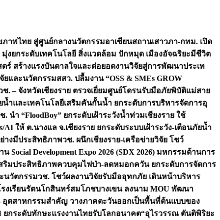
ภาพไทย สู่ศูนย์กลางนวัตกรรมอาเซียน
สถานเสาวภา-กทม. เปิด
 มุ่งยกระดับเทคโนโลยี สิ่งแวดล้อม ปักหมุด เมืองอัจฉริยะมีชีวิต
าสตร์ สร้างแรงบันดาลใจและต่อยอดงานวิจัยสู่การพัฒนาประเท
วิจัยและนวัตกรรม
สสว. ปลื้มงาน “OSS & SMEs GROW
วช. – จังหวัดเชียงราย ตรวจเยี่ยมศูนย์โดรนรับมือภัยพิบัติแม่สาย
ภัยน้ำและเทคโนโลยีเสริมคันกั้นน้ำ ยกระดับการบริหารจัดการอุ
ช. นำ “FloodBoy” ยกระดับเฝ้าระวังน้ำท่วมเชียงราย ใช้
/AI ให้ ต.นางแล จ.เชียงราย ยกระดับระบบเฝ้าระวัง-เตือนภัยน้ำ
ย่างมีประสิทธิภาพ
วช. ผนึกเชียงราย-เครือข่ายวิจัย โชว์
าน Social Development Expo 2026 (SDX 2026) มหกรรมด้านการ
า” เสริมประสิทธิภาพควบคุมไฟป่า-ลดหมอกควัน ยกระดับการจัดการ
และนวัตกรรม
วช. โชว์ผลงานวิจัยรับมืออุทกภัย เดินหน้าบริหาร
ือโรงเรียนรัตนโกสินทร์สมโภชบางเขน ลงนาม MOU พัฒนา
อม 3 อุตสาหกรรมสำคัญ วางภาคตะวันออกเป็นพื้นที่ต้นแบบของ
ผนึก AI ยกระดับทักษะแรงงานไทยรับโลกอนาคต
“อุไรวรรณ ตันติพิริยะ