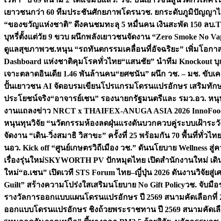
เยาวชนกว่า 60 ทีมประชันศักยภาพโดรน
วช. ยกระดับภูมิปัญญาไ
“ของขวัญแห่งชาติ” ดึงคนชมทะลุ 5 หมื่นคน เงินสะพัด 150 ลบ.
T
บุหรี่ตั้งแต่วัย 9 ขวบ ผนึกพลังเยาวชนจัดงาน “Zero Smoke No V
ดูแลสุขภาพ
วช.หนุน “รถทันตกรรมเคลื่อนที่อัจฉริยะ” เพิ่มโอกาสเ
Dashboard แห่งชาติคุมโรคทั่วไทย
“แสนชัย” นำทีม Knockout บุก 
เจาะตลาดอินเดีย 1.46 พันล้านคน
“ยศชนัน” ผนึก วช. – มช. ขับเ
ปั้นเยาวชน AI จัดอบรมเขียนโปรแกรมโดรนแปรอักษร เสริมทักษะ
ประโยชน์จริง
“อาจารย์เชน” รองนายกรัฐมนตรีและ รมว.อว. หนุ
งานแถลงข่าว NRCT x THAIFEX-ANUGA ASIA 2026 InnoFood,
หนุนทุนวิจัย “นวัตกรรมห้องลดฝุ่นแรงดันบวกควบคู่ระบบเฝ้าระวั
จัดงาน “เดิน-วิ่งสมาธิ วิสาขะ” ครั้งที่ 25 พร้อมกัน 70 พื้นที่ทั่วไทย
น
อว. Kick off “ศูนย์เกษตรวิถีเมือง วช.” ดันนโยบาย Wellness ส
เรื่องรุ่นใหม่
SKYWORTH PV ปักหมุดไทย เปิดสำนักงานใหม่ เดิน
ใหม่
“อ.เชน” เปิดเวที STS Forum ไทย–ญี่ปุ่น 2026 ดันงานวิจัยสู
Guilt” สร้างความโปร่งใสเสริมนโยบาย No Gift Policy
วช. จับมื
รางวัลการออกแบบแผนโดรนแปรอักษร ปี 2569 สนามคัดเลือกที่ 2 
ออกแบบโดรนแปรอักษร ชิงถ้วยพระราชทาน ปี 2569 สนามคัดเลื