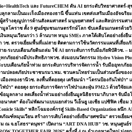
+HealthTech และ FutureCHEM ดัน AI ยกระดับวิทยาศาสตร์-สุข
บลุกลามเป็นมะเร็ง
เมืองทองธานี ขึ้นแท่น เขตส่งเสริมเมืองอัจฉริยะ
่องผู้สร้างคุณูปการด้านสังคมศาสตร์ มนุษยศาสตร์ และศิลปกรรมศ
ำมูลโคราช ตั้ง 9 ศูนย์ชุมชนเกษตรรักษ์โลก ขับเคลื่อนเกษตรด้วย
หมุนเวียนกว่า 5 ล้านบาท หนุน SMEs ภาคใต้เติบโตอย่างยั่งยืน
ำ วช. ตรวจเยี่ยมพื้นที่แม่สาย ติดตามการใช้นวัตกรรมแผนที่เสี่ยง
สาย-ระบบเตือนภัยดินถล่ม ใช้ AI ยกระดับการรับมือภัยพิบัติ
วช. – ม
อุทกภัยอย่างมีประสิทธิภาพ
วช. ส่งมอบนวัตกรรม Hydro Vision Plus
ระบบเตือนภัยน้ำท่วม ยกระดับการบริหารจัดการน้ำ รับมืออุทกภัยอ
มความปลอดภัยประชาชน
รมว.พม. ชวนคนไทยร่วมเป็นส่วนหนึ่งของง
 เมืองทองธานี
วช. ลงพื้นที่ดอยตุง เตรียมนำ “โดรนป้องกันไฟป่
นไฟป่า” ดอยตุง ยกระดับการจัดการไฟป่าและฝุ่น PM2.5 ด้วยวิจัย
อมูลกลาง ลดเสี่ยงน้ำท่วมอย่างยั่งยืน
มูลนิธิธรรมาภิบาลฯ จับม
งอนาคต” ต้องไม่พัฒนาแบบแยกส่วน วีเอ็นยู เอเชีย แปซิฟิค เชื่
“Conicle Skills” พลิกโฉมองค์กรสู่ Skills-Based Organization 
ิตภัณฑ์หมุนเวียน สร้างการเติบโตอย่างยั่งยืน
“ยศชนัน” ตรวจเยี่ย
รรม ณ จ.ยโสธร
“ดนุพร” เปิดงาน “ART DNA HUB” วช. หนุนศูนย์รว
W TOGETHER FAIR 2026” ครั้งที่ 4 ณ อำเภอหาดใหญ่ มุ่งยกระ