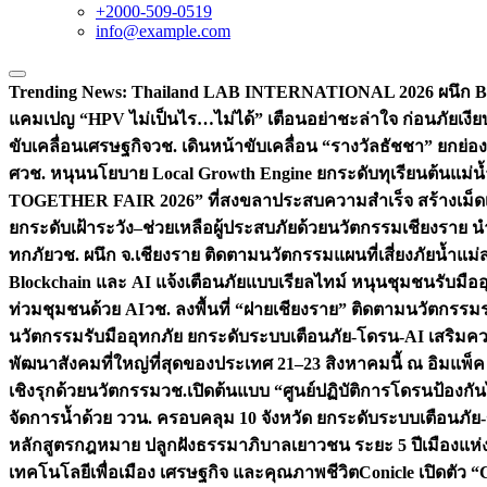
+2000-509-0519
info@example.com
Trending News:
Thailand LAB INTERNATIONAL 2026 ผนึก Bio
แคมเปญ “HPV ไม่เป็นไร…ไม่ได้” เตือนอย่าชะล่าใจ ก่อนภัยเงีย
ขับเคลื่อนเศรษฐกิจ
วช. เดินหน้าขับเคลื่อน “รางวัลธัชชา” ยกย
ศ
วช. หนุนนโยบาย Local Growth Engine ยกระดับทุเรียนต้นแม่น้
TOGETHER FAIR 2026” ที่สงขลาประสบความสำเร็จ สร้างเม็ดเงิน
ยกระดับเฝ้าระวัง–ช่วยเหลือผู้ประสบภัยด้วยนวัตกรรม
เชียงราย น
ทกภัย
วช. ผนึก จ.เชียงราย ติดตามนวัตกรรมแผนที่เสี่ยงภัยน้ำแม่
Blockchain และ AI แจ้งเตือนภัยแบบเรียลไทม์ หนุนชุมชนรับมือ
ท่วมชุมชนด้วย AI
วช. ลงพื้นที่ “ฝายเชียงราย” ติดตามนวัตกรรม
นวัตกรรมรับมืออุทกภัย ยกระดับระบบเตือนภัย-โดรน-AI เสริ
พัฒนาสังคมที่ใหญ่ที่สุดของประเทศ 21–23 สิงหาคมนี้ ณ อิมแพ็ค
เชิงรุกด้วยนวัตกรรม
วช.เปิดต้นแบบ “ศูนย์ปฏิบัติการโดรนป้องกั
จัดการน้ำด้วย ววน. ครอบคลุม 10 จังหวัด ยกระดับระบบเตือนภัย-ข้
หลักสูตรกฎหมาย ปลูกฝังธรรมาภิบาลเยาวชน ระยะ 5 ปี
เมืองแห่
เทคโนโลยีเพื่อเมือง เศรษฐกิจ และคุณภาพชีวิต
Conicle เปิดตัว 