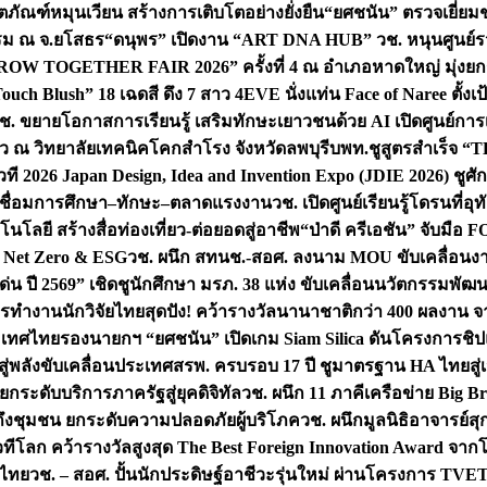
ิตภัณฑ์หมุนเวียน สร้างการเติบโตอย่างยั่งยืน
“ยศชนัน” ตรวจเยี่ย
รรม ณ จ.ยโสธร
“ดนุพร” เปิดงาน “ART DNA HUB” วช. หนุนศูนย์รว
W TOGETHER FAIR 2026” ครั้งที่ 4 ณ อำเภอหาดใหญ่ มุ่งยกระ
uch Blush” 18 เฉดสี ดึง 7 สาว 4EVE นั่งแท่น Face of Naree ตั้ง
ช. ขยายโอกาสการเรียนรู้ เสริมทักษะเยาวชนด้วย AI เปิดศูนย์การเร
่ยว ณ วิทยาลัยเทคนิคโคกสำโรง จังหวัดลพบุรี
บพท.ชูสูตรสำเร็จ “
ที 2026 Japan Design, Idea and Invention Expo (JDIE 2026) ชูศ
m เชื่อมการศึกษา–ทักษะ–ตลาดแรงงาน
วช. เปิดศูนย์เรียนรู้โดรนที่
โลยี สร้างสื่อท่องเที่ยว-ต่อยอดสู่อาชีพ
“ป่าดี ครีเอชัน” จับมือ 
ค Net Zero & ESG
วช. ผนึก สทนช.-สอศ. ลงนาม MOU ขับเคลื่อนงาน
่น ปี 2569” เชิดชูนักศึกษา มรภ. 38 แห่ง ขับเคลื่อนนวัตกรรมพั
การทำงาน
นักวิจัยไทยสุดปัง! คว้ารางวัลนานาชาติกว่า 400 ผลงาน 
ระเทศไทย
รองนายกฯ “ยศชนัน” เปิดเกม Siam Silica ดันโครงการชิปแห
สู่พลังขับเคลื่อนประเทศ
สรพ. ครบรอบ 17 ปี ชูมาตรฐาน HA ไทยสู่เ
กระดับบริการภาครัฐสู่ยุคดิจิทัล
วช. ผนึก 11 ภาคีเครือข่าย Big Br
ถึงชุมชน ยกระดับความปลอดภัยผู้บริโภค
วช. ผนึกมูลนิธิอาจารย์ส
วทีโลก คว้ารางวัลสูงสุด The Best Foreign Innovation Award จา
ตไทย
วช. – สอศ. ปั้นนักประดิษฐ์อาชีวะรุ่นใหม่ ผ่านโครงการ TVET