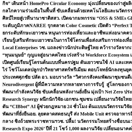
กิจ” เดินหน้า HomePro Circular Economy มุ่งเปลี่ยนของเก่าสู่ผล
กลไกความร่วมมือในพื้นที่ ขับเคลื่อนด้วยเทคโนโลยีและนวัตก
ศิลป์ไทยสู่เวทีนานาชาติ
สสว. เปิดฉากมหกรรม “OSS & SMEs GRO
ระดับภูมิภาค
NAREE รุกตลาด Color Cosmetic เปิดตัว “Perfect To
ยกระดับทักษะเยาวชน หนุนการท่องเที่ยวและอาชีพแห่งอนาคต
ว
เรียนรู้เสริมทักษะเยาวชนในการใช้โดรนเพื่อส่งเสริมการท่องเที
Local Enterprises
วช. แถลงข่าวนักประดิษฐ์ไทย คว้ารางวัลจากเว
“ทุนมนุษย์” กุญแจสู่อนาคตไทย เร่งสร้าง Workforce Ecosyste
เปิดศูนย์เรียนรู้โดรนต้นแบบที่นครปฐม ดันเยาวชนใช้ AI และเทคโน
ไร่ โชว์โมเดลปลูกป่าวิทยาศาสตร์พรีเมียม ตอบโจทย์นักลงทุนยุ
ประเทศ
ศุภชัย ปลัด อว. มอบรางวัล “วิศวกรสังคมพัฒนาชุมชนดีเด
Neurodivergent ผู้ที่มีความหลากหลายทางการรับรู้ สู่โลกของ
พัฒนากำลังคนวิจัย ขับเคลื่อนพลังงานยั่งยืน มุ่งเป้า Net Zero ป
Research Synergy ผนึกนักวิจัย-เอกชน-ชุมชน เปลี่ยนงานวิจัยไทย
ดัน “CIBbot” AI ผู้ช่วยกฎหมาย 24 ชั่วโมง ต้นแบบนวัตกรรมวิจัยย
พัฒนาที่ยั่งยืน
อย. ลุยตลาดสดธนบุรี ส่ง Mobile Unit ตรวจอาหาร
กลาง ชิงถ้วยพระราชทานฯ
วช. ปลื้ม! นวัตกรรมไทยสร้างชื่อบนเ
Research Expo 2026’ ปีที่ 21 โชว์ 1,000 ผลงานวิจัย เปลี่ยนอนาค