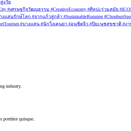
สูงวัย
rCity #เศรษฐกิจวัฒนธรรม #CreativeEconomy #ศิลปะร่วมสมัย #IC
งแสนรักษ์โลก #จากแก้วสู่กล้า #SustainableRunning #ChonburiSpor
Tourism #บางแสน #นักวิ่งเคนยา #อนุชิตจิว #ปิยะนุชสุขชาติ #งาน
ng industry.
s porttitor quisque.