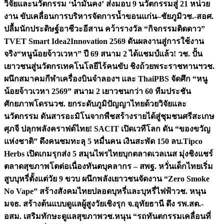
วิจัยและนวัตกรรม ‘น้ำมั่นคง’ ส่งมอบ 9 นวัตกรรมสู่ 21 หน่วย
งาน ขับเคลื่อนการบริหารจัดการน้ำขอนแก่น–ชัยภูมิ
วช.-สอศ.
ปลื้มนักประดิษฐ์อาชีวะอีสาน คว้ารางวัล “กิจกรรมติดดาว”
TVET Smart Idea2Innovation 2569 ดันผลงานสู่การใช้งาน
จริง
“หนูน้อยจ้าวเวหา” ปี 69 สนาม 2 ได้แชมป์แล้ว! วช. ปั้น
เยาวชนสู่นวัตกรเทคโนโลยีไร้คนขับ ชิงถ้วยพระราชทานฯ
วช.
ผนึกสมาคมกีฬาเครื่องบินจำลองฯ และ ThaiPBS จัดศึก “หนู
น้อยจ้าวเวหา 2569” สนาม 2 เยาวชนกว่า 60 ทีมประชัน
ศักยภาพโดรน
วช. ยกระดับภูมิปัญญาไทยด้วยวิจัยและ
นวัตกรรม ดันสารอะมิโนจากพืชสร้างรายได้สู่ชุมชนศรีสะเกษ
ศุภจี ปลุกพลังคราฟต์ไทย! SACIT เปิดเวทีโลก ดัน “ของขวัญ
แห่งชาติ” ดึงคนชมทะลุ 5 หมื่นคน เงินสะพัด 150 ลบ.
Tipco
Herbs เปิดเกมรุกส่ง 5 สมุนไพรไทยบุกตลาดเวลเนส มุ่งชิงแชร์
ตลาดสุขภาพโตต่อเนื่อง
ทันตบุคลากร – สพฐ. หวั่นเด็กไทยเริ่ม
สูบบุหรี่ตั้งแต่วัย 9 ขวบ ผนึกพลังเยาวชนจัดงาน “Zero Smoke
No Vape” สร้างสังคมไทยปลอดบุหรี่และบุหรี่ไฟฟ้า
วช. หนุน
มจธ. สร้างต้นแบบดูแลผู้สูงวัยเชิงรุก จ.อุทัยธานี ดึง รพ.สต.-
อสม. เสริมทักษะดูแลสุขภาพ
วช.หนุน “รถทันตกรรมเคลื่อนที่