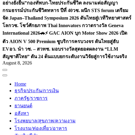
อย่างยั่งยืน”
กองทัพบก-ไทยประกันชีวิต ลงนามต่อสัญญา
กรมธรรม์ประกันชีวิตทหาร ปีที่ 40
วช. ผนึก STS forum เตรียม
จัด Japan–Thailand Symposium 2026 ดันไทยสู่เวทีวิทยาศาสตร์
โลก
วช. โชว์ศักยภาพ Thai Innovators กวาดรางวัล Geneva
International 2026
🚗⚡️ GAC AION บุก Motor Show 2026 เปิด
ตัว AION V 500 Premium ชูบริการครบวงจร ดันไทยสู่ฮับ
EV
อว. นำ วช. – สวทช. มอบรางวัลสุดยอดผลงาน “LLM
สัญชาติไทย” ดัน 24 ต้นแบบยกระดับงานวิจัยสู่การใช้งานจริง
August 8, 2026
Home
ธุรกิจ/ประกัน/การเงิน
ภาครัฐ/ราชการ
ยานยนต์
อสังหา
โรงพยบาล/สุขภาพ/ความงาม
โรงแรม/ท่องเที่ยว/อาหาร