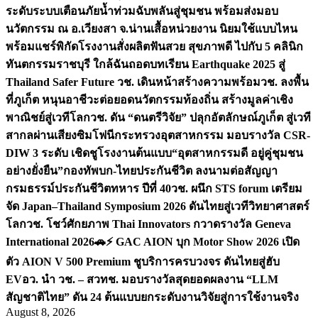
ระดับระบบเตือนภัยน้ำท่วมฉับพลันสู่ชุมชน พร้อมส่งมอบ
นวัตกรรม ณ อ.เวียงสา จ.น่าน
เสื้อหน่วยงาน นิยมใช้แบบไหน
พร้อมแชร์พิกัดโรงงานสั่งผลิต
ฟันสวย สุขภาพดี ไปกับ 5 คลินิก
ทันตกรรมราชบุรี ใกล้ฉัน
ถอดบทเรียน Earthquake 2025 สู่
Thailand Safer Future วช. เดินหน้าสร้างความพร้อม
วช. ลงพื้น
ที่ภูเก็ต หนุนอาชีวะต่อยอดนวัตกรรมท้องถิ่น สร้างมูลค่าเชิง
พาณิชย์สู่เวทีโลก
วช. ดัน “ดนตรีวิจัย” ปลุกอัตลักษณ์ภูเก็ต สู่เวที
สากลผ่านเสียงซิมโฟนี
กระทรวงอุตสาหกรรม มอบรางวัล CSR-
DIW 3 ระดับ เชิดชูโรงงานต้นแบบ“อุตสาหกรรมดี อยู่คู่ชุมชน
อย่างยั่งยืน”
กองทัพบก-ไทยประกันชีวิต ลงนามต่อสัญญา
กรมธรรม์ประกันชีวิตทหาร ปีที่ 40
วช. ผนึก STS forum เตรียม
จัด Japan–Thailand Symposium 2026 ดันไทยสู่เวทีวิทยาศาสตร์
โลก
วช. โชว์ศักยภาพ Thai Innovators กวาดรางวัล Geneva
International 2026
🚗⚡️ GAC AION บุก Motor Show 2026 เปิด
ตัว AION V 500 Premium ชูบริการครบวงจร ดันไทยสู่ฮับ
EV
อว. นำ วช. – สวทช. มอบรางวัลสุดยอดผลงาน “LLM
สัญชาติไทย” ดัน 24 ต้นแบบยกระดับงานวิจัยสู่การใช้งานจริง
August 8, 2026