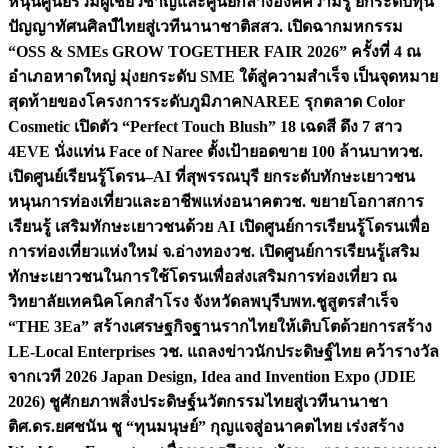
หนุนศูนย์รวมผู้เชี่ยวชาญและศูนย์กลางองค์ความรู้ ยกระดับทุน
ปัญญาทัศนศิลป์ไทยสู่เวทีนานาชาติ
สสว. เปิดฉากมหกรรม
“OSS & SMEs GROW TOGETHER FAIR 2026” ครั้งที่ 4 ณ
อำเภอหาดใหญ่ มุ่งยกระดับ SME ใต้สู่ความสำเร็จ เป็นจุดหมาย
สุดท้ายของโครงการระดับภูมิภาค
NAREE รุกตลาด Color
Cosmetic เปิดตัว “Perfect Touch Blush” 18 เฉดสี ดึง 7 สาว
4EVE นั่งแท่น Face of Naree ตั้งเป้ายอดขาย 100 ล้านบาท
วช.
เปิดศูนย์เรียนรู้โดรน–AI ที่สุพรรณบุรี ยกระดับทักษะเยาวชน
หนุนการท่องเที่ยวและอาชีพแห่งอนาคต
วช. ขยายโอกาสการ
เรียนรู้ เสริมทักษะเยาวชนด้วย AI เปิดศูนย์การเรียนรู้โดรนเพื่อ
การท่องเที่ยวแห่งใหม่ จ.อ่างทอง
วช. เปิดศูนย์การเรียนรู้เสริม
ทักษะเยาวชนในการใช้โดรนเพื่อส่งเสริมการท่องเที่ยว ณ
วิทยาลัยเทคนิคโคกสำโรง จังหวัดลพบุรี
บพท.ชูสูตรสำเร็จ
“THE 3Ea” สร้างเศรษฐกิจฐานรากไทยให้เติบโตด้วยการสร้าง
LE-Local Enterprises
วช. แถลงข่าวนักประดิษฐ์ไทย คว้ารางวัล
จากเวที 2026 Japan Design, Idea and Invention Expo (JDIE
2026) ชูศักยภาพสิ่งประดิษฐ์นวัตกรรมไทยสู่เวทีนานาชา
ติ
ศ.ดร.ยศชนัน ชู “ทุนมนุษย์” กุญแจสู่อนาคตไทย เร่งสร้าง