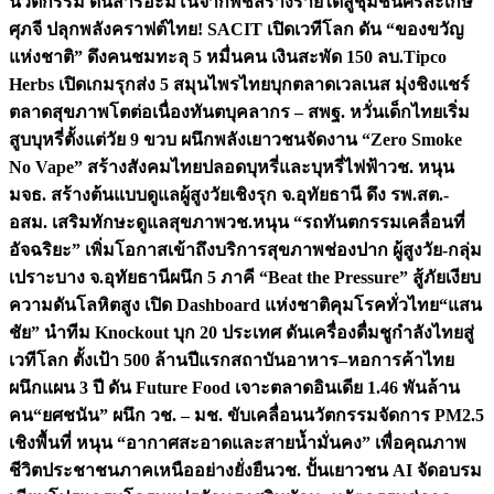
นวัตกรรม ดันสารอะมิโนจากพืชสร้างรายได้สู่ชุมชนศรีสะเกษ
ศุภจี ปลุกพลังคราฟต์ไทย! SACIT เปิดเวทีโลก ดัน “ของขวัญ
แห่งชาติ” ดึงคนชมทะลุ 5 หมื่นคน เงินสะพัด 150 ลบ.
Tipco
Herbs เปิดเกมรุกส่ง 5 สมุนไพรไทยบุกตลาดเวลเนส มุ่งชิงแชร์
ตลาดสุขภาพโตต่อเนื่อง
ทันตบุคลากร – สพฐ. หวั่นเด็กไทยเริ่ม
สูบบุหรี่ตั้งแต่วัย 9 ขวบ ผนึกพลังเยาวชนจัดงาน “Zero Smoke
No Vape” สร้างสังคมไทยปลอดบุหรี่และบุหรี่ไฟฟ้า
วช. หนุน
มจธ. สร้างต้นแบบดูแลผู้สูงวัยเชิงรุก จ.อุทัยธานี ดึง รพ.สต.-
อสม. เสริมทักษะดูแลสุขภาพ
วช.หนุน “รถทันตกรรมเคลื่อนที่
อัจฉริยะ” เพิ่มโอกาสเข้าถึงบริการสุขภาพช่องปาก ผู้สูงวัย-กลุ่ม
เปราะบาง จ.อุทัยธานี
ผนึก 5 ภาคี “Beat the Pressure” สู้ภัยเงียบ
ความดันโลหิตสูง เปิด Dashboard แห่งชาติคุมโรคทั่วไทย
“แสน
ชัย” นำทีม Knockout บุก 20 ประเทศ ดันเครื่องดื่มชูกำลังไทยสู่
เวทีโลก ตั้งเป้า 500 ล้านปีแรก
สถาบันอาหาร–หอการค้าไทย
ผนึกแผน 3 ปี ดัน Future Food เจาะตลาดอินเดีย 1.46 พันล้าน
คน
“ยศชนัน” ผนึก วช. – มช. ขับเคลื่อนนวัตกรรมจัดการ PM2.5
เชิงพื้นที่ หนุน “อากาศสะอาดและสายน้ำมั่นคง” เพื่อคุณภาพ
ชีวิตประชาชนภาคเหนืออย่างยั่งยืน
วช. ปั้นเยาวชน AI จัดอบรม