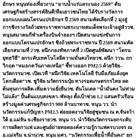
อักษร หนุนท่องเที่ยวงาน “อาบน้ำแร่แลระนอง 2569” ดัน
เศรษฐกิจสร้างสรรค์
ยินดี!ทีมเยาวชนไทย ได้รับรางวัลการ
ออกแบบแผนโดรนแปรอักษร ปี 2569 สนามคัดเลือกที่ 2 มุ่งสู่
การชิงรางวัลถ้วยพระราชทานพระบาทสมเด็จพระเจ้าอยู่หัว
วช.
หนุนสมาคมกีฬาเครื่องบินจำลองฯ เปิดสนามแข่งขันการ
ออกแบบโดรนแปรอักษร ชิงถ้วยพระราชทาน ปี 2569 สนามคัด
เลือกสนามที่ 2
วช. ผนึกกองทัพภาคที่ 2 เปิดศูนย์พัฒนา “โดรน
ยุทธวิธี” ยกระดับเทคโนโลยีความมั่นคงไทย
วช. ผนึก ววน. ถก
วิกฤต “หมอกควันภาคเหนือ” ชี้ทางออก PM2.5 ด้วยวิจัย–
นวัตกรรม
วช. เปิดเวที “ผนึกวิจัย-เทคโนโลยี รับมือภัยแล้งยุค
โลกเดือด“
วช. ชูวิจัย-นวัตกรรมปุ๋ย ทางรอดเกษตรกรไทย ลด
ต้นทุนการผลิต-เพิ่มความยั่งยืน
วช. ดันโมเดล “น้ำมั่นคง ไม่ท่วม
ไม่แล้ง” ปั้นต้นแบบสงขลา–พัทลุง ตั้งเป้าช่วย 1.2 แสนครัวเรือน
สร้างมูลค่าเศรษฐกิจกว่า 900 ล้านบาท
วช. หนุน วว. นำ
นวัตกรรมแก้ปัญหา PM2.5 ต่อยอดงานวิจัยสู่ชุมชน ณ ต.จันจว้า
ใต้ อ.แม่จัน จ.เชียงราย
วช. หนุน วว. นำวิจัยนวัตกรรมยกระดับ
การผลิตกาแฟ และศูนย์ถ่ายทอดองค์ความรู้กาแฟครบวงจร ณ
อ.แม่จริม จ.น่าน
วช. หนุน มศว. “นวัตกรรมเพื่อน้ำที่มั่นคง” ยก