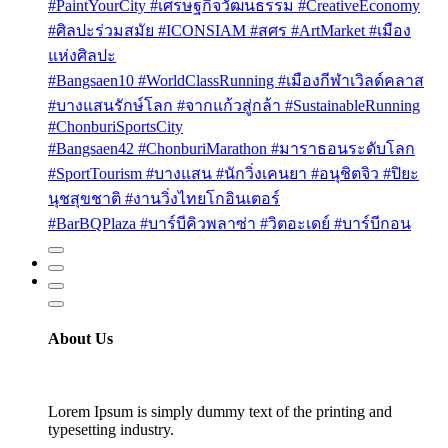
#PaintYourCity #เศรษฐกิจวัฒนธรรม #CreativeEconomy
#ศิลปะร่วมสมัย #ICONSIAM #สศร #ArtMarket #เมือง
แห่งศิลปะ
#Bangsaen10 #WorldClassRunning #เมืองกีฬาเวิลด์คลาส
#บางแสนรักษ์โลก #จากแก้วสู่กล้า #SustainableRunning
#ChonburiSportsCity
#Bangsaen42 #ChonburiMarathon #มาราธอนระดับโลก
#SportTourism #บางแสน #นักวิ่งเคนยา #อนุชิตจิว #ปิยะ
นุชสุขชาติ #งานวิ่งไทยโกอินเตอร์
#BarBQPlaza #บาร์บีคิวพลาซ่า #วิตอะเดย์ #บาร์บีกอน
About Us
Lorem Ipsum is simply dummy text of the printing and
typesetting industry.