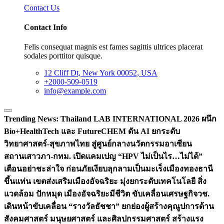
Contact Us
Contact Info
Felis consequat magnis est fames sagittis ultrices placerat
sodales porttitor quisque.
12 Cliff Dt, New York 00052, USA
+2000-509-0519
info@example.com
Trending News:
Thailand LAB INTERNATIONAL 2026 ผนึก
Bio+HealthTech และ FutureCHEM ดัน AI ยกระดับ
วิทยาศาสตร์-สุขภาพไทย สู่ศูนย์กลางนวัตกรรมอาเซียน
สถานเสาวภา-กทม. เปิดแคมเปญ “HPV ไม่เป็นไร…ไม่ได้”
เตือนอย่าชะล่าใจ ก่อนภัยเงียบลุกลามเป็นมะเร็ง
เมืองทองธานี
ขึ้นแท่น เขตส่งเสริมเมืองอัจฉริยะ มุ่งยกระดับเทคโนโลยี สิ่ง
แวดล้อม ปักหมุด เมืองอัจฉริยะมีชีวิต ขับเคลื่อนเศรษฐกิจ
วช.
เดินหน้าขับเคลื่อน “รางวัลธัชชา” ยกย่องผู้สร้างคุณูปการด้าน
สังคมศาสตร์ มนุษยศาสตร์ และศิลปกรรมศาสตร์ สร้างแรง