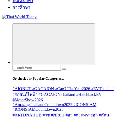
บันเทิง/กีฬา
การศึกษา
Search
for:
Or check our Popular Categories...
#AIONUT #GACAION #CarOfTheYear2026 #EVThailand
#รถยนต์ไฟฟ้า #GACAIONThailand #HatchbackEV
#MotorShow2026
#AmazingThailandCountdown2025 #ICONSIAM
#ICONSIAMCountdown2025
#ARTDNAHUB #วช #NRCT #อว #กระทรวงอว #ทัศน