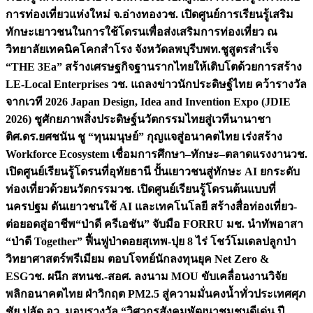
การท่องเที่ยวแห่งใหม่ จ.อ่างทอง
วช. เปิดศูนย์การเรียนรู้เสริม
ทักษะเยาวชนในการใช้โดรนเพื่อส่งเสริมการท่องเที่ยว ณ
วิทยาลัยเทคนิคโคกสำโรง จังหวัดลพบุรี
บพท.ชูสูตรสำเร็จ
“THE 3Ea” สร้างเศรษฐกิจฐานรากไทยให้เติบโตด้วยการสร้าง
LE-Local Enterprises
วช. แถลงข่าวนักประดิษฐ์ไทย คว้ารางวัล
จากเวที 2026 Japan Design, Idea and Invention Expo (JDIE
2026) ชูศักยภาพสิ่งประดิษฐ์นวัตกรรมไทยสู่เวทีนานาชา
ติ
ศ.ดร.ยศชนัน ชู “ทุนมนุษย์” กุญแจสู่อนาคตไทย เร่งสร้าง
Workforce Ecosystem เชื่อมการศึกษา–ทักษะ–ตลาดแรงงาน
วช.
เปิดศูนย์เรียนรู้โดรนที่อุทัยธานี ปั้นเยาวชนสู่ทักษะ AI ยกระดับ
ท่องเที่ยวด้วยนวัตกรรม
วช. เปิดศูนย์เรียนรู้โดรนต้นแบบที่
นครปฐม ดันเยาวชนใช้ AI และเทคโนโลยี สร้างสื่อท่องเที่ยว-
ต่อยอดสู่อาชีพ
“ป่าดี ครีเอชัน” จับมือ FORRU มช. นำทัพอาสา
“ป่าดี Together” ฟื้นฟูป่าดอยสุเทพ-ปุย 8 ไร่ โชว์โมเดลปลูกป่า
วิทยาศาสตร์พรีเมียม ตอบโจทย์นักลงทุนยุค Net Zero &
ESG
วช. ผนึก สทนช.-สอศ. ลงนาม MOU ขับเคลื่อนงานวิจัย
พลิกอนาคตไทย ฝ่าวิกฤต PM2.5 สู่ความมั่นคงน้ำทั่วประเทศ
ศุภ
ชัย ปลัด อว. มอบรางวัล “วิศวกรสังคมพัฒนาชุมชนดีเด่น ปี