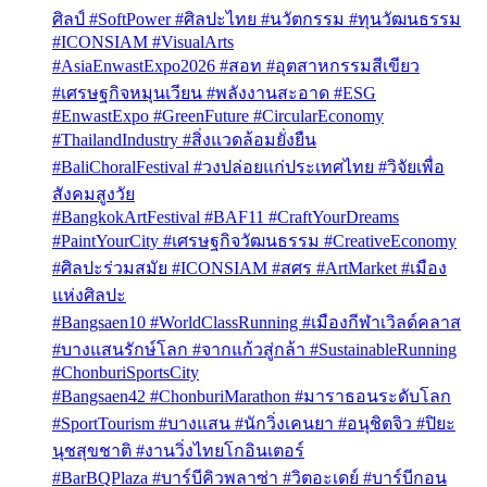
ศิลป์ #SoftPower #ศิลปะไทย #นวัตกรรม #ทุนวัฒนธรรม
#ICONSIAM #VisualArts
#AsiaEnwastExpo2026 #สอท #อุตสาหกรรมสีเขียว
#เศรษฐกิจหมุนเวียน #พลังงานสะอาด #ESG
#EnwastExpo #GreenFuture #CircularEconomy
#ThailandIndustry #สิ่งแวดล้อมยั่งยืน
#BaliChoralFestival #วงปล่อยแก่ประเทศไทย #วิจัยเพื่อ
สังคมสูงวัย
#BangkokArtFestival #BAF11 #CraftYourDreams
#PaintYourCity #เศรษฐกิจวัฒนธรรม #CreativeEconomy
#ศิลปะร่วมสมัย #ICONSIAM #สศร #ArtMarket #เมือง
แห่งศิลปะ
#Bangsaen10 #WorldClassRunning #เมืองกีฬาเวิลด์คลาส
#บางแสนรักษ์โลก #จากแก้วสู่กล้า #SustainableRunning
#ChonburiSportsCity
#Bangsaen42 #ChonburiMarathon #มาราธอนระดับโลก
#SportTourism #บางแสน #นักวิ่งเคนยา #อนุชิตจิว #ปิยะ
นุชสุขชาติ #งานวิ่งไทยโกอินเตอร์
#BarBQPlaza #บาร์บีคิวพลาซ่า #วิตอะเดย์ #บาร์บีกอน