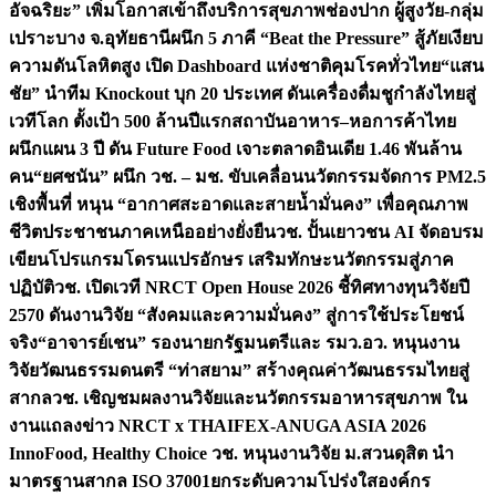
อัจฉริยะ” เพิ่มโอกาสเข้าถึงบริการสุขภาพช่องปาก ผู้สูงวัย-กลุ่ม
เปราะบาง จ.อุทัยธานี
ผนึก 5 ภาคี “Beat the Pressure” สู้ภัยเงียบ
ความดันโลหิตสูง เปิด Dashboard แห่งชาติคุมโรคทั่วไทย
“แสน
ชัย” นำทีม Knockout บุก 20 ประเทศ ดันเครื่องดื่มชูกำลังไทยสู่
เวทีโลก ตั้งเป้า 500 ล้านปีแรก
สถาบันอาหาร–หอการค้าไทย
ผนึกแผน 3 ปี ดัน Future Food เจาะตลาดอินเดีย 1.46 พันล้าน
คน
“ยศชนัน” ผนึก วช. – มช. ขับเคลื่อนนวัตกรรมจัดการ PM2.5
เชิงพื้นที่ หนุน “อากาศสะอาดและสายน้ำมั่นคง” เพื่อคุณภาพ
ชีวิตประชาชนภาคเหนืออย่างยั่งยืน
วช. ปั้นเยาวชน AI จัดอบรม
เขียนโปรแกรมโดรนแปรอักษร เสริมทักษะนวัตกรรมสู่ภาค
ปฏิบัติ
วช. เปิดเวที NRCT Open House 2026 ชี้ทิศทางทุนวิจัยปี
2570 ดันงานวิจัย “สังคมและความมั่นคง” สู่การใช้ประโยชน์
จริง
“อาจารย์เชน” รองนายกรัฐมนตรีและ รมว.อว. หนุนงาน
วิจัยวัฒนธรรมดนตรี “ท่าสยาม” สร้างคุณค่าวัฒนธรรมไทยสู่
สากล
วช. เชิญชมผลงานวิจัยและนวัตกรรมอาหารสุขภาพ ใน
งานแถลงข่าว NRCT x THAIFEX-ANUGA ASIA 2026
InnoFood, Healthy Choice
วช. หนุนงานวิจัย ม.สวนดุสิต นำ
มาตรฐานสากล ISO 37001ยกระดับความโปร่งใสองค์กร