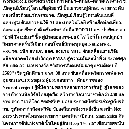
Workforce Ecosystem เชื่อมการศึกษา–ทักษะ–ตลาดแรงงาน
วช.
เปิดศูนย์เรียนรู้โดรนที่อุทัยธานี ปั้นเยาวชนสู่ทักษะ AI ยกระดับ
ท่องเที่ยวด้วยนวัตกรรม
วช. เปิดศูนย์เรียนรู้โดรนต้นแบบที่
นครปฐม ดันเยาวชนใช้ AI และเทคโนโลยี สร้างสื่อท่องเที่ยว-
ต่อยอดสู่อาชีพ
“ป่าดี ครีเอชัน” จับมือ FORRU มช. นำทัพอาสา
“ป่าดี Together” ฟื้นฟูป่าดอยสุเทพ-ปุย 8 ไร่ โชว์โมเดลปลูกป่า
วิทยาศาสตร์พรีเมียม ตอบโจทย์นักลงทุนยุค Net Zero &
ESG
วช. ผนึก สทนช.-สอศ. ลงนาม MOU ขับเคลื่อนงานวิจัย
พลิกอนาคตไทย ฝ่าวิกฤต PM2.5 สู่ความมั่นคงน้ำทั่วประเทศ
ศุภ
ชัย ปลัด อว. มอบรางวัล “วิศวกรสังคมพัฒนาชุมชนดีเด่น ปี
2569” เชิดชูนักศึกษา มรภ. 38 แห่ง ขับเคลื่อนนวัตกรรมพัฒนา
ชุมชน
TPQI x Steps x ผู้ประกอบการ : ศักยภาพของ
Neurodivergent ผู้ที่มีความหลากหลายทางการรับรู้ สู่โลกของ
การทำงาน
นักวิจัยไทยสุดปัง! คว้ารางวัลนานาชาติกว่า 400 ผล
งาน จาก 7 เวทีโลก “ยศชนัน” มอบประกาศนียบัตรเชิดชูเกียรติ
วช. ชูพัฒนากำลังคนวิจัย ขับเคลื่อนพลังงานยั่งยืน มุ่งเป้า Net
Zero ประเทศไทย
รองนายกฯ “ยศชนัน” เปิดเกม Siam Silica ดัน
โครงการชิปแห่งชาติ ปั้นไทยสู่ฮับ Deep Tech อาเซียน
“ยศชนัน”