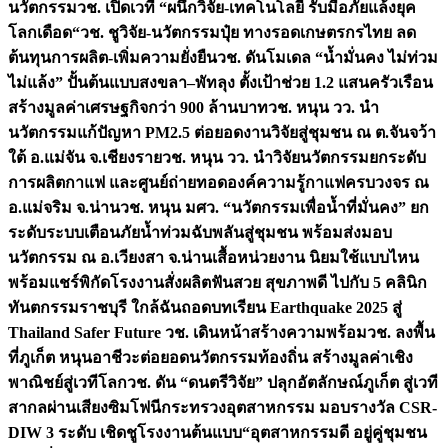
นวัตกรรม
วช. เปิดเวที “ผนึกวิจัย-เทคโนโลยี รับมือภัยแล้งยุค
โลกเดือด“
วช. ชูวิจัย-นวัตกรรมปุ๋ย ทางรอดเกษตรกรไทย ลด
ต้นทุนการผลิต-เพิ่มความยั่งยืน
วช. ดันโมเดล “น้ำมั่นคง ไม่ท่วม
ไม่แล้ง” ปั้นต้นแบบสงขลา–พัทลุง ตั้งเป้าช่วย 1.2 แสนครัวเรือน
สร้างมูลค่าเศรษฐกิจกว่า 900 ล้านบาท
วช. หนุน วว. นำ
นวัตกรรมแก้ปัญหา PM2.5 ต่อยอดงานวิจัยสู่ชุมชน ณ ต.จันจว้า
ใต้ อ.แม่จัน จ.เชียงราย
วช. หนุน วว. นำวิจัยนวัตกรรมยกระดับ
การผลิตกาแฟ และศูนย์ถ่ายทอดองค์ความรู้กาแฟครบวงจร ณ
อ.แม่จริม จ.น่าน
วช. หนุน มศว. “นวัตกรรมเพื่อน้ำที่มั่นคง” ยก
ระดับระบบเตือนภัยน้ำท่วมฉับพลันสู่ชุมชน พร้อมส่งมอบ
นวัตกรรม ณ อ.เวียงสา จ.น่าน
เสื้อหน่วยงาน นิยมใช้แบบไหน
พร้อมแชร์พิกัดโรงงานสั่งผลิต
ฟันสวย สุขภาพดี ไปกับ 5 คลินิก
ทันตกรรมราชบุรี ใกล้ฉัน
ถอดบทเรียน Earthquake 2025 สู่
Thailand Safer Future วช. เดินหน้าสร้างความพร้อม
วช. ลงพื้น
ที่ภูเก็ต หนุนอาชีวะต่อยอดนวัตกรรมท้องถิ่น สร้างมูลค่าเชิง
พาณิชย์สู่เวทีโลก
วช. ดัน “ดนตรีวิจัย” ปลุกอัตลักษณ์ภูเก็ต สู่เวที
สากลผ่านเสียงซิมโฟนี
กระทรวงอุตสาหกรรม มอบรางวัล CSR-
DIW 3 ระดับ เชิดชูโรงงานต้นแบบ“อุตสาหกรรมดี อยู่คู่ชุมชน