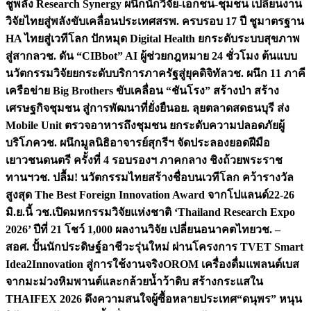
ชูพลัง Research Synergy ผนึกนักวิจัย-เอกชน-ชุมชน เปลี่ยนงาน
วิจัยไทยสู่พลังขับเคลื่อนประเทศ
สรพ. ครบรอบ 17 ปี ชูมาตรฐาน
HA ไทยสู่เวทีโลก ปักหมุด Digital Health ยกระดับระบบสุขภาพ
สู่สากล
วช. ดัน “CIBbot” AI ผู้ช่วยกฎหมาย 24 ชั่วโมง ต้นแบบ
นวัตกรรมวิจัยยกระดับบริการภาครัฐสู่ยุคดิจิทัล
วช. ผนึก 11 ภาคี
เครือข่าย Big Brothers ขับเคลื่อน “ชันโรง” สร้างป่า สร้าง
เศรษฐกิจชุมชน สู่การพัฒนาที่ยั่งยืน
อย. ลุยตลาดสดธนบุรี ส่ง
Mobile Unit ตรวจอาหารถึงชุมชน ยกระดับความปลอดภัยผู้
บริโภค
วช. ผนึกมูลนิธิอาจารย์สุกรีฯ จัดประลองยอดฝีมือ
เยาวชนดนตรี ครั้งที่ 4 รอบรองฯ ภาคกลาง ชิงถ้วยพระราช
ทานฯ
วช. ปลื้ม! นวัตกรรมไทยสร้างชื่อบนเวทีโลก คว้ารางวัล
สูงสุด The Best Foreign Innovation Award จากโปแลนด์
22-26
มิ.ย.นี้ วช.เปิดมหกรรมวิจัยแห่งชาติ ‘Thailand Research Expo
2026’ ปีที่ 21 โชว์ 1,000 ผลงานวิจัย เปลี่ยนอนาคตไทย
วช. –
สอศ. ปั้นนักประดิษฐ์อาชีวะรุ่นใหม่ ผ่านโครงการ TVET Smart
Idea2Innovation สู่การใช้งานจริง
OROM เครื่องดื่มแพลนต์เบส
จากมะม่วงหิมพานต์และกล้วยน้ำว้าดิบ สร้างกระแสใน
THAIFEX 2026 ดึงความสนใจผู้ซื้อหลายประเทศ
“ดนุพร” หนุน