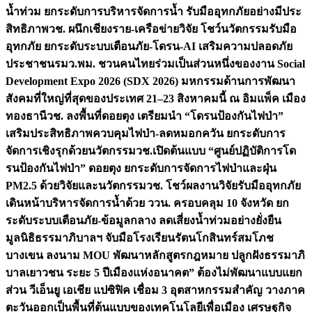
น้ำท่วม ยกระดับการบริหารจัดการน้ำ รับมืออุทกภัยอย่างมีประ
สิทธิภาพ
วช. ผนึกเชียงราย-เครือข่ายวิจัย โชว์นวัตกรรมรับมือ
อุทกภัย ยกระดับระบบเตือนภัย-โดรน-AI เสริมความปลอดภัย
ประชาชน
รมว.พม. ชวนคนไทยร่วมเป็นส่วนหนึ่งของงาน Social
Development Expo 2026 (SDX 2026) มหกรรมด้านการพัฒนา
สังคมที่ใหญ่ที่สุดของประเทศ 21–23 สิงหาคมนี้ ณ อิมแพ็ค เมือง
ทองธานี
วช. ลงพื้นที่ดอยตุง เตรียมนำ “โดรนป้องกันไฟป่า”
เสริมประสิทธิภาพควบคุมไฟป่า-ลดหมอกควัน ยกระดับการ
จัดการเชิงรุกด้วยนวัตกรรม
วช.เปิดต้นแบบ “ศูนย์ปฏิบัติการโด
รนป้องกันไฟป่า” ดอยตุง ยกระดับการจัดการไฟป่าและฝุ่น
PM2.5 ด้วยวิจัยและนวัตกรรม
วช. โชว์ผลงานวิจัยรับมืออุทกภัย
เดินหน้าบริหารจัดการน้ำด้วย ววน. ครอบคลุม 10 จังหวัด ยก
ระดับระบบเตือนภัย-ข้อมูลกลาง ลดเสี่ยงน้ำท่วมอย่างยั่งยืน
มูลนิธิธรรมาภิบาลฯ จับมือโรงเรียนรัตนโกสินทร์สมโภช
บางเขน ลงนาม MOU พัฒนาหลักสูตรกฎหมาย ปลูกฝังธรรมาภิ
บาลเยาวชน ระยะ 5 ปี
เมืองแห่งอนาคต” ต้องไม่พัฒนาแบบแยก
ส่วน วีเอ็นยู เอเชีย แปซิฟิค เชื่อม 3 อุตสาหกรรมสำคัญ วางภาค
ตะวันออกเป็นพื้นที่ต้นแบบของเทคโนโลยีเพื่อเมือง เศรษฐกิจ