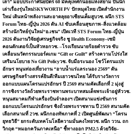
เล่า” มอบประกาศนียบัตร 60 มัคคุเทศก์น้อยแห่งสยาม ปั้นนัก
เล่าเรื่องรุ่นใหม่
SKYWORTH PV ปักหมุดไทย เปิดสำนักงาน
ใหม่ เดินหน้าพลังงานสะอาดลุยอาเซียนเต็มสูบ
วช. ผนึก STS
Forum ไทย–ญี่ปุ่น 2026 ดัน AI ขับเคลื่อนสุขภาพ–สิ่งแวดล้อม
สร้างนักวิทย์รุ่นใหม่
“อ.เชน” เปิดเวที STS Forum ไทย–ญี่ปุ่น
2026 ดันงานวิจัยสู่เศรษฐกิจจริง ชู Health Economy–เซมิ
คอนดักเตอร์เป็นหัวหอก
วช. –โรงเรียนนายร้อยตำรวจ ขับ
เคลื่อนนวัตกรรมบอร์ดเกม “Gift or Guilt” สร้างความโปร่งใส
เสริมนโยบาย No Gift Policy
วช. จับมือระนอง โชว์โดรนแปร
อักษร หนุนท่องเที่ยวงาน “อาบน้ำแร่แลระนอง 2569” ดัน
เศรษฐกิจสร้างสรรค์
ยินดี!ทีมเยาวชนไทย ได้รับรางวัลการ
ออกแบบแผนโดรนแปรอักษร ปี 2569 สนามคัดเลือกที่ 2 มุ่งสู่
การชิงรางวัลถ้วยพระราชทานพระบาทสมเด็จพระเจ้าอยู่หัว
วช.
หนุนสมาคมกีฬาเครื่องบินจำลองฯ เปิดสนามแข่งขันการ
ออกแบบโดรนแปรอักษร ชิงถ้วยพระราชทาน ปี 2569 สนามคัด
เลือกสนามที่ 2
วช. ผนึกกองทัพภาคที่ 2 เปิดศูนย์พัฒนา “โดรน
ยุทธวิธี” ยกระดับเทคโนโลยีความมั่นคงไทย
วช. ผนึก ววน. ถก
วิกฤต “หมอกควันภาคเหนือ” ชี้ทางออก PM2.5 ด้วยวิจัย–