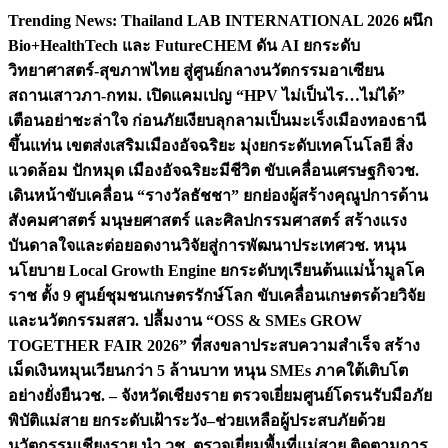
Skip
Trending News:
Thailand LAB INTERNATIONAL 2026 ผนึก
to
Bio+HealthTech และ FutureCHEM ดัน AI ยกระดับ
content
วิทยาศาสตร์-สุขภาพไทย สู่ศูนย์กลางนวัตกรรมอาเซียน
สถานเสาวภา-กทม. เปิดแคมเปญ “HPV ไม่เป็นไร…ไม่ได้”
เตือนอย่าชะล่าใจ ก่อนภัยเงียบลุกลามเป็นมะเร็ง
เมืองทองธานี
ขึ้นแท่น เขตส่งเสริมเมืองอัจฉริยะ มุ่งยกระดับเทคโนโลยี สิ่ง
แวดล้อม ปักหมุด เมืองอัจฉริยะมีชีวิต ขับเคลื่อนเศรษฐกิจ
วช.
เดินหน้าขับเคลื่อน “รางวัลธัชชา” ยกย่องผู้สร้างคุณูปการด้าน
สังคมศาสตร์ มนุษยศาสตร์ และศิลปกรรมศาสตร์ สร้างแรง
บันดาลใจและต่อยอดงานวิจัยสู่การพัฒนาประเทศ
วช. หนุน
นโยบาย Local Growth Engine ยกระดับทุเรียนต้นแม่น้ำมูลโค
ราช ตั้ง 9 ศูนย์ชุมชนเกษตรรักษ์โลก ขับเคลื่อนเกษตรด้วยวิจัย
และนวัตกรรม
สสว. ปลื้มงาน “OSS & SMEs GROW
TOGETHER FAIR 2026” ที่สงขลาประสบความสำเร็จ สร้าง
เม็ดเงินหมุนเวียนกว่า 5 ล้านบาท หนุน SMEs ภาคใต้เติบโต
อย่างยั่งยืน
วช. – จังหวัดเชียงราย ตรวจเยี่ยมศูนย์โดรนรับมือภัย
พิบัติแม่สาย ยกระดับเฝ้าระวัง–ช่วยเหลือผู้ประสบภัยด้วย
นวัตกรรม
เชียงราย นำ วช. ตรวจเยี่ยมพื้นที่แม่สาย ติดตามการ