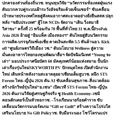
ปกครองส่วนท้องถิ่น
วช. หนุนทุนวิจัย “นวัตกรรมห้องลดฝุ่นแรง
ดันบวกควบคู่ระบบเฝ้าระวังอัจฉริยะด้วยเซ็นเซอร์” ขับเคลื่อน
เป้าหมายประเทศไทยสู่สังคมอากาศสะอาดอย่างยั่งยืน
สสส.ปลุก
พลัง “ขยับประเทศ” สู้โรค NCDs จัดงาน “เดิน-วิ่งสมาธิ
วิสาขะ” ครั้งที่ 25 พร้อมกัน 70 พื้นที่ทั่วไทย 31 พ.ค.นี้
ProPak
Asia 2026 ย้ายสู่ “อิมแพ็ค เมืองทองฯ” ดันไทยสู่ฮับนวัตกรรม
การผลิต-บรรจุภัณฑ์เอเชีย คาดเงินสะพัด 5.5 พันล้าน
อว. Kick
off “ศูนย์เกษตรวิถีเมือง วช.” ดันนโยบาย Wellness สู่ความ
มั่นคงอาหารไทย
กองทุนพัฒนาสื่อฯ จัดปัจฉิมนิเทศ “Young จะ
เล่า” มอบประกาศนียบัตร 60 มัคคุเทศก์น้อยแห่งสยาม ปั้นนัก
เล่าเรื่องรุ่นใหม่
SKYWORTH PV ปักหมุดไทย เปิดสำนักงาน
ใหม่ เดินหน้าพลังงานสะอาดลุยอาเซียนเต็มสูบ
วช. ผนึก STS
Forum ไทย–ญี่ปุ่น 2026 ดัน AI ขับเคลื่อนสุขภาพ–สิ่งแวดล้อม
สร้างนักวิทย์รุ่นใหม่
“อ.เชน” เปิดเวที STS Forum ไทย–ญี่ปุ่น
2026 ดันงานวิจัยสู่เศรษฐกิจจริง ชู Health Economy–เซมิ
คอนดักเตอร์เป็นหัวหอก
วช. –โรงเรียนนายร้อยตำรวจ ขับ
เคลื่อนนวัตกรรมบอร์ดเกม “Gift or Guilt” สร้างความโปร่งใส
เสริมนโยบาย No Gift Policy
วช. จับมือระนอง โชว์โดรนแปร