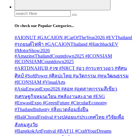
Search
for:
Or check our Popular Categories...
#AIONUT #GACAION #CarOfTheYear2026 #EVThailand
#รถยนต์ไฟฟ้า #GACAIONThailand #HatchbackEV
#MotorShow2026
#AmazingThailandCountdown2025 #ICONSIAM
#ICONSIAMCountdown2025
#ARTDNAHUB #วช #NRCT #อว #กระทรวงอว #ทัศน
ศิลป์ #SoftPower #ศิลปะไทย #นวัตกรรม #ทุนวัฒนธรรม
#ICONSIAM #VisualArts
#AsiaEnwastExpo2026 #สอท #อุตสาหกรรมสีเขียว
#เศรษฐกิจหมุนเวียน #พลังงานสะอาด #ESG
#EnwastExpo #GreenFuture #CircularEconomy
#ThailandIndustry #สิ่งแวดล้อมยั่งยืน
#BaliChoralFestival #วงปล่อยแก่ประเทศไทย #วิจัยเพื่อ
สังคมสูงวัย
#BangkokArtFestival #BAF11 #CraftYourDreams