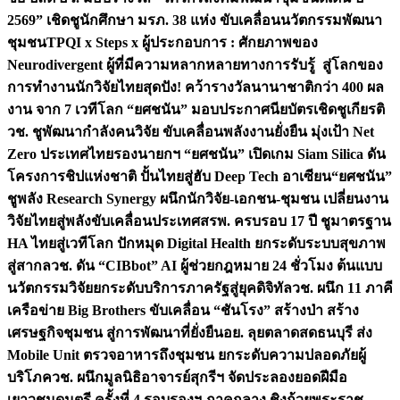
2569” เชิดชูนักศึกษา มรภ. 38 แห่ง ขับเคลื่อนนวัตกรรมพัฒนา
ชุมชน
TPQI x Steps x ผู้ประกอบการ : ศักยภาพของ
Neurodivergent ผู้ที่มีความหลากหลายทางการรับรู้ สู่โลกของ
การทำงาน
นักวิจัยไทยสุดปัง! คว้ารางวัลนานาชาติกว่า 400 ผล
งาน จาก 7 เวทีโลก “ยศชนัน” มอบประกาศนียบัตรเชิดชูเกียรติ
วช. ชูพัฒนากำลังคนวิจัย ขับเคลื่อนพลังงานยั่งยืน มุ่งเป้า Net
Zero ประเทศไทย
รองนายกฯ “ยศชนัน” เปิดเกม Siam Silica ดัน
โครงการชิปแห่งชาติ ปั้นไทยสู่ฮับ Deep Tech อาเซียน
“ยศชนัน”
ชูพลัง Research Synergy ผนึกนักวิจัย-เอกชน-ชุมชน เปลี่ยนงาน
วิจัยไทยสู่พลังขับเคลื่อนประเทศ
สรพ. ครบรอบ 17 ปี ชูมาตรฐาน
HA ไทยสู่เวทีโลก ปักหมุด Digital Health ยกระดับระบบสุขภาพ
สู่สากล
วช. ดัน “CIBbot” AI ผู้ช่วยกฎหมาย 24 ชั่วโมง ต้นแบบ
นวัตกรรมวิจัยยกระดับบริการภาครัฐสู่ยุคดิจิทัล
วช. ผนึก 11 ภาคี
เครือข่าย Big Brothers ขับเคลื่อน “ชันโรง” สร้างป่า สร้าง
เศรษฐกิจชุมชน สู่การพัฒนาที่ยั่งยืน
อย. ลุยตลาดสดธนบุรี ส่ง
Mobile Unit ตรวจอาหารถึงชุมชน ยกระดับความปลอดภัยผู้
บริโภค
วช. ผนึกมูลนิธิอาจารย์สุกรีฯ จัดประลองยอดฝีมือ
เยาวชนดนตรี ครั้งที่ 4 รอบรองฯ ภาคกลาง ชิงถ้วยพระราช