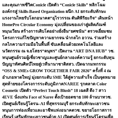
และคุณภาพชีวิต
Conicle เปิดตัว “Conicle Skills” พลิกโฉม
องค์กรสู่ Skills-Based Organization ผนึก AI ยกระดับทักษะ
แรงงานไทยรับโลกอนาคต
“อุไรวรรณ ตันติพิริยะกิจ” เดินหน้า
HomePro Circular Economy มุ่งเปลี่ยนของเก่าสู่ผลิตภัณฑ์
หมุนเวียน สร้างการเติบโตอย่างยั่งยืน
“ยศชนัน” ตรวจเยี่ยมชม
โครงการแก้ไขปัญหาความยากจน นำกลไก อววน. ร่วมสร้าง
กลไกความร่วมมือในพื้นที่ ขับเคลื่อนด้วยเทคโนโลยีและ
นวัตกรรม ณ จ.ยโสธร
“ดนุพร” เปิดงาน “ART DNA HUB” วช.
หนุนศูนย์รวมผู้เชี่ยวชาญและศูนย์กลางองค์ความรู้ ยกระดับทุน
ปัญญาทัศนศิลป์ไทยสู่เวทีนานาชาติ
สสว. เปิดฉากมหกรรม
“OSS & SMEs GROW TOGETHER FAIR 2026” ครั้งที่ 4 ณ
อำเภอหาดใหญ่ มุ่งยกระดับ SME ใต้สู่ความสำเร็จ เป็นจุดหมาย
สุดท้ายของโครงการระดับภูมิภาค
NAREE รุกตลาด Color
Cosmetic เปิดตัว “Perfect Touch Blush” 18 เฉดสี ดึง 7 สาว
4EVE นั่งแท่น Face of Naree ตั้งเป้ายอดขาย 100 ล้านบาท
วช.
เปิดศูนย์เรียนรู้โดรน–AI ที่สุพรรณบุรี ยกระดับทักษะเยาวชน
หนุนการท่องเที่ยวและอาชีพแห่งอนาคต
วช. ขยายโอกาสการ
เรียนรู้ เสริมทักษะเยาวชนด้วย AI เปิดศูนย์การเรียนรู้โดรนเพื่อ