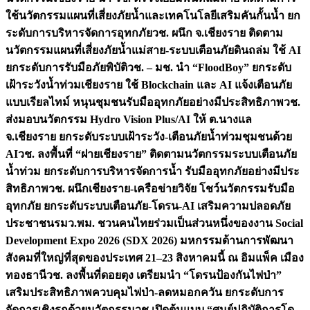
ใช้นวัตกรรมแผนที่เสี่ยงภัยน้ำและเทคโนโลยีเสริมคันกั้นน้ำ ยก
ระดับการบริหารจัดการอุทกภัย
วช. ผนึก จ.เชียงราย ติดตาม
นวัตกรรมแผนที่เสี่ยงภัยน้ำแม่สาย-ระบบเตือนภัยดินถล่ม ใช้ AI
ยกระดับการรับมือภัยพิบัติ
วช. – มช. นำ “FloodBoy” ยกระดับ
เฝ้าระวังน้ำท่วมเชียงราย ใช้ Blockchain และ AI แจ้งเตือนภัย
แบบเรียลไทม์ หนุนชุมชนรับมืออุทกภัยอย่างมีประสิทธิภาพ
วช.
ส่งมอบนวัตกรรม Hydro Vision Plus/AI ให้ ต.นางแล
จ.เชียงราย ยกระดับระบบเฝ้าระวัง-เตือนภัยน้ำท่วมชุมชนด้วย
AI
วช. ลงพื้นที่ “ฝายเชียงราย” ติดตามนวัตกรรมระบบเตือนภัย
น้ำท่วม ยกระดับการบริหารจัดการน้ำ รับมืออุทกภัยอย่างมีประ
สิทธิภาพ
วช. ผนึกเชียงราย-เครือข่ายวิจัย โชว์นวัตกรรมรับมือ
อุทกภัย ยกระดับระบบเตือนภัย-โดรน-AI เสริมความปลอดภัย
ประชาชน
รมว.พม. ชวนคนไทยร่วมเป็นส่วนหนึ่งของงาน Social
Development Expo 2026 (SDX 2026) มหกรรมด้านการพัฒนา
สังคมที่ใหญ่ที่สุดของประเทศ 21–23 สิงหาคมนี้ ณ อิมแพ็ค เมือง
ทองธานี
วช. ลงพื้นที่ดอยตุง เตรียมนำ “โดรนป้องกันไฟป่า”
เสริมประสิทธิภาพควบคุมไฟป่า-ลดหมอกควัน ยกระดับการ
จัดการเชิงรุกด้วยนวัตกรรม
วช.เปิดต้นแบบ “ศูนย์ปฏิบัติการโด