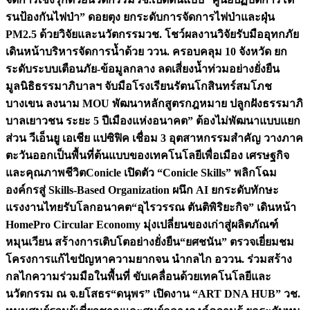
รนป้องกันไฟป่า” ดอยตุง ยกระดับการจัดการไฟป่าและฝุ่น
PM2.5 ด้วยวิจัยและนวัตกรรม
วช. โชว์ผลงานวิจัยรับมืออุทกภัย
เดินหน้าบริหารจัดการน้ำด้วย ววน. ครอบคลุม 10 จังหวัด ยก
ระดับระบบเตือนภัย-ข้อมูลกลาง ลดเสี่ยงน้ำท่วมอย่างยั่งยืน
มูลนิธิธรรมาภิบาลฯ จับมือโรงเรียนรัตนโกสินทร์สมโภช
บางเขน ลงนาม MOU พัฒนาหลักสูตรกฎหมาย ปลูกฝังธรรมาภิ
บาลเยาวชน ระยะ 5 ปี
เมืองแห่งอนาคต” ต้องไม่พัฒนาแบบแยก
ส่วน วีเอ็นยู เอเชีย แปซิฟิค เชื่อม 3 อุตสาหกรรมสำคัญ วางภาค
ตะวันออกเป็นพื้นที่ต้นแบบของเทคโนโลยีเพื่อเมือง เศรษฐกิจ
และคุณภาพชีวิต
Conicle เปิดตัว “Conicle Skills” พลิกโฉม
องค์กรสู่ Skills-Based Organization ผนึก AI ยกระดับทักษะ
แรงงานไทยรับโลกอนาคต
“อุไรวรรณ ตันติพิริยะกิจ” เดินหน้า
HomePro Circular Economy มุ่งเปลี่ยนของเก่าสู่ผลิตภัณฑ์
หมุนเวียน สร้างการเติบโตอย่างยั่งยืน
“ยศชนัน” ตรวจเยี่ยมชม
โครงการแก้ไขปัญหาความยากจน นำกลไก อววน. ร่วมสร้าง
กลไกความร่วมมือในพื้นที่ ขับเคลื่อนด้วยเทคโนโลยีและ
นวัตกรรม ณ จ.ยโสธร
“ดนุพร” เปิดงาน “ART DNA HUB” วช.