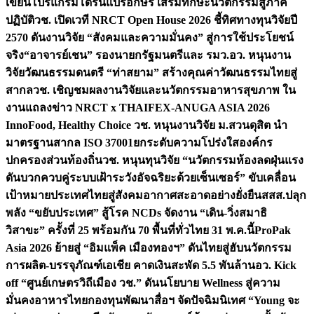
เขียนโปรแกรมโดรนแปรอักษร เสริมทักษะนวัตกรรมสู่ภาค
ปฏิบัติ
วช. เปิดเวที NRCT Open House 2026 ชี้ทิศทางทุนวิจัยปี
2570 ดันงานวิจัย “สังคมและความมั่นคง” สู่การใช้ประโยชน์
จริง
“อาจารย์เชน” รองนายกรัฐมนตรีและ รมว.อว. หนุนงาน
วิจัยวัฒนธรรมดนตรี “ท่าสยาม” สร้างคุณค่าวัฒนธรรมไทยสู่
สากล
วช. เชิญชมผลงานวิจัยและนวัตกรรมอาหารสุขภาพ ใน
งานแถลงข่าว NRCT x THAIFEX-ANUGA ASIA 2026
InnoFood, Healthy Choice
วช. หนุนงานวิจัย ม.สวนดุสิต นำ
มาตรฐานสากล ISO 37001ยกระดับความโปร่งใสองค์กร
ปกครองส่วนท้องถิ่น
วช. หนุนทุนวิจัย “นวัตกรรมห้องลดฝุ่นแรง
ดันบวกควบคู่ระบบเฝ้าระวังอัจฉริยะด้วยเซ็นเซอร์” ขับเคลื่อน
เป้าหมายประเทศไทยสู่สังคมอากาศสะอาดอย่างยั่งยืน
สสส.ปลุก
พลัง “ขยับประเทศ” สู้โรค NCDs จัดงาน “เดิน-วิ่งสมาธิ
วิสาขะ” ครั้งที่ 25 พร้อมกัน 70 พื้นที่ทั่วไทย 31 พ.ค.นี้
ProPak
Asia 2026 ย้ายสู่ “อิมแพ็ค เมืองทองฯ” ดันไทยสู่ฮับนวัตกรรม
การผลิต-บรรจุภัณฑ์เอเชีย คาดเงินสะพัด 5.5 พันล้าน
อว. Kick
off “ศูนย์เกษตรวิถีเมือง วช.” ดันนโยบาย Wellness สู่ความ
มั่นคงอาหารไทย
กองทุนพัฒนาสื่อฯ จัดปัจฉิมนิเทศ “Young จะ