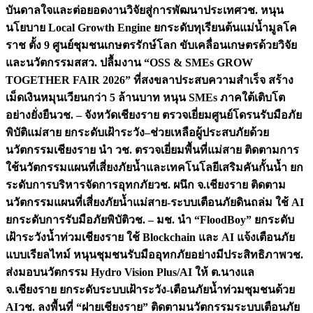
บันดาลใจและต่อยอดงานวิจัยสู่การพัฒนาประเทศ
วช. หนุน
นโยบาย Local Growth Engine ยกระดับทุเรียนต้นแม่น้ำมูลโค
ราช ตั้ง 9 ศูนย์ชุมชนเกษตรรักษ์โลก ขับเคลื่อนเกษตรด้วยวิจัย
และนวัตกรรม
สสว. ปลื้มงาน “OSS & SMEs GROW
TOGETHER FAIR 2026” ที่สงขลาประสบความสำเร็จ สร้าง
เม็ดเงินหมุนเวียนกว่า 5 ล้านบาท หนุน SMEs ภาคใต้เติบโต
อย่างยั่งยืน
วช. – จังหวัดเชียงราย ตรวจเยี่ยมศูนย์โดรนรับมือภัย
พิบัติแม่สาย ยกระดับเฝ้าระวัง–ช่วยเหลือผู้ประสบภัยด้วย
นวัตกรรม
เชียงราย นำ วช. ตรวจเยี่ยมพื้นที่แม่สาย ติดตามการ
ใช้นวัตกรรมแผนที่เสี่ยงภัยน้ำและเทคโนโลยีเสริมคันกั้นน้ำ ยก
ระดับการบริหารจัดการอุทกภัย
วช. ผนึก จ.เชียงราย ติดตาม
นวัตกรรมแผนที่เสี่ยงภัยน้ำแม่สาย-ระบบเตือนภัยดินถล่ม ใช้ AI
ยกระดับการรับมือภัยพิบัติ
วช. – มช. นำ “FloodBoy” ยกระดับ
เฝ้าระวังน้ำท่วมเชียงราย ใช้ Blockchain และ AI แจ้งเตือนภัย
แบบเรียลไทม์ หนุนชุมชนรับมืออุทกภัยอย่างมีประสิทธิภาพ
วช.
ส่งมอบนวัตกรรม Hydro Vision Plus/AI ให้ ต.นางแล
จ.เชียงราย ยกระดับระบบเฝ้าระวัง-เตือนภัยน้ำท่วมชุมชนด้วย
AI
วช. ลงพื้นที่ “ฝายเชียงราย” ติดตามนวัตกรรมระบบเตือนภัย