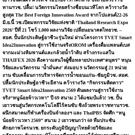
ทานฯ
วช. ปลื้ม! นวัตกรรมไทยสร้างชื่อบนเวทีโลก คว้ารางวัล
สูงสุด The Best Foreign Innovation Award จากโปแลนด์
22-26
มิ.ย.นี้ วช.เปิดมหกรรมวิจัยแห่งชาติ ‘Thailand Research Expo
2026’ ปีที่ 21 โชว์ 1,000 ผลงานวิจัย เปลี่ยนอนาคตไทย
วช. –
สอศ. ปั้นนักประดิษฐ์อาชีวะรุ่นใหม่ ผ่านโครงการ TVET Smart
Idea2Innovation สู่การใช้งานจริง
OROM เครื่องดื่มแพลนต์เบส
จากมะม่วงหิมพานต์และกล้วยน้ำว้าดิบ สร้างกระแสใน
THAIFEX 2026 ดึงความสนใจผู้ซื้อหลายประเทศ
“ดนุพร” หนุน
วิจัยและนวัตกรรม ‘น้ำมั่นคง’ ส่งมอบ 9 นวัตกรรมสู่ 21 หน่วย
งาน ขับเคลื่อนการบริหารจัดการน้ำขอนแก่น–ชัยภูมิ
วช.-สอศ.
ปลื้มนักประดิษฐ์อาชีวะอีสาน คว้ารางวัล “กิจกรรมติดดาว”
TVET Smart Idea2Innovation 2569 ดันผลงานสู่การใช้งาน
จริง
“หนูน้อยจ้าวเวหา” ปี 69 สนาม 2 ได้แชมป์แล้ว! วช. ปั้น
เยาวชนสู่นวัตกรเทคโนโลยีไร้คนขับ ชิงถ้วยพระราชทานฯ
วช.
ผนึกสมาคมกีฬาเครื่องบินจำลองฯ และ ThaiPBS จัดศึก “หนู
น้อยจ้าวเวหา 2569” สนาม 2 เยาวชนกว่า 60 ทีมประชัน
ศักยภาพโดรน
วช. ยกระดับภูมิปัญญาไทยด้วยวิจัยและ