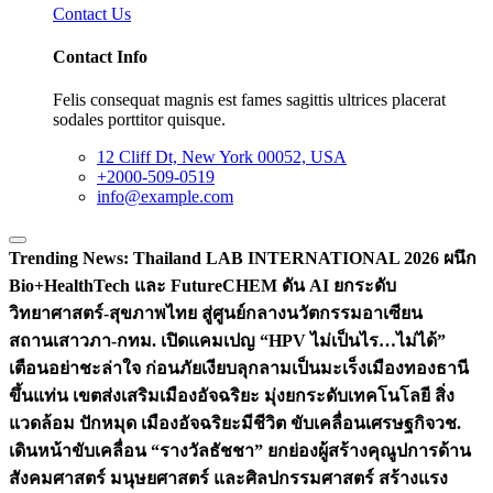
Contact Us
Contact Info
Felis consequat magnis est fames sagittis ultrices placerat
sodales porttitor quisque.
12 Cliff Dt, New York 00052, USA
+2000-509-0519
info@example.com
Trending News:
Thailand LAB INTERNATIONAL 2026 ผนึก
Bio+HealthTech และ FutureCHEM ดัน AI ยกระดับ
วิทยาศาสตร์-สุขภาพไทย สู่ศูนย์กลางนวัตกรรมอาเซียน
สถานเสาวภา-กทม. เปิดแคมเปญ “HPV ไม่เป็นไร…ไม่ได้”
เตือนอย่าชะล่าใจ ก่อนภัยเงียบลุกลามเป็นมะเร็ง
เมืองทองธานี
ขึ้นแท่น เขตส่งเสริมเมืองอัจฉริยะ มุ่งยกระดับเทคโนโลยี สิ่ง
แวดล้อม ปักหมุด เมืองอัจฉริยะมีชีวิต ขับเคลื่อนเศรษฐกิจ
วช.
เดินหน้าขับเคลื่อน “รางวัลธัชชา” ยกย่องผู้สร้างคุณูปการด้าน
สังคมศาสตร์ มนุษยศาสตร์ และศิลปกรรมศาสตร์ สร้างแรง