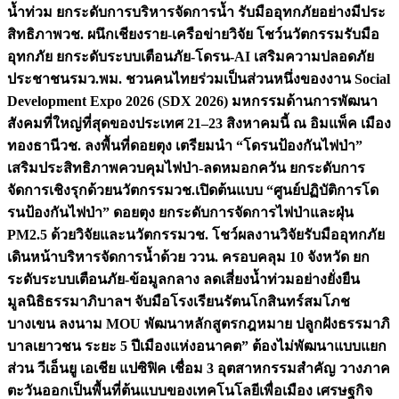
น้ำท่วม ยกระดับการบริหารจัดการน้ำ รับมืออุทกภัยอย่างมีประ
สิทธิภาพ
วช. ผนึกเชียงราย-เครือข่ายวิจัย โชว์นวัตกรรมรับมือ
อุทกภัย ยกระดับระบบเตือนภัย-โดรน-AI เสริมความปลอดภัย
ประชาชน
รมว.พม. ชวนคนไทยร่วมเป็นส่วนหนึ่งของงาน Social
Development Expo 2026 (SDX 2026) มหกรรมด้านการพัฒนา
สังคมที่ใหญ่ที่สุดของประเทศ 21–23 สิงหาคมนี้ ณ อิมแพ็ค เมือง
ทองธานี
วช. ลงพื้นที่ดอยตุง เตรียมนำ “โดรนป้องกันไฟป่า”
เสริมประสิทธิภาพควบคุมไฟป่า-ลดหมอกควัน ยกระดับการ
จัดการเชิงรุกด้วยนวัตกรรม
วช.เปิดต้นแบบ “ศูนย์ปฏิบัติการโด
รนป้องกันไฟป่า” ดอยตุง ยกระดับการจัดการไฟป่าและฝุ่น
PM2.5 ด้วยวิจัยและนวัตกรรม
วช. โชว์ผลงานวิจัยรับมืออุทกภัย
เดินหน้าบริหารจัดการน้ำด้วย ววน. ครอบคลุม 10 จังหวัด ยก
ระดับระบบเตือนภัย-ข้อมูลกลาง ลดเสี่ยงน้ำท่วมอย่างยั่งยืน
มูลนิธิธรรมาภิบาลฯ จับมือโรงเรียนรัตนโกสินทร์สมโภช
บางเขน ลงนาม MOU พัฒนาหลักสูตรกฎหมาย ปลูกฝังธรรมาภิ
บาลเยาวชน ระยะ 5 ปี
เมืองแห่งอนาคต” ต้องไม่พัฒนาแบบแยก
ส่วน วีเอ็นยู เอเชีย แปซิฟิค เชื่อม 3 อุตสาหกรรมสำคัญ วางภาค
ตะวันออกเป็นพื้นที่ต้นแบบของเทคโนโลยีเพื่อเมือง เศรษฐกิจ