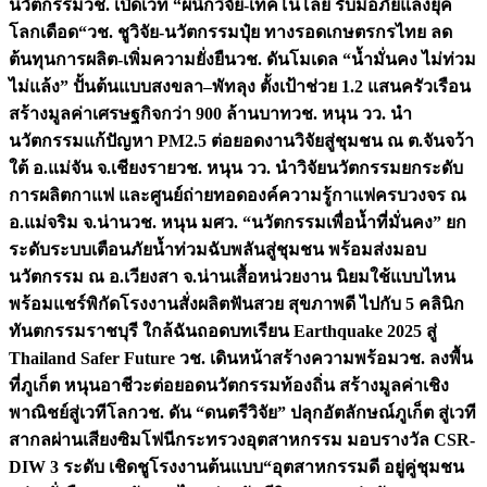
นวัตกรรม
วช. เปิดเวที “ผนึกวิจัย-เทคโนโลยี รับมือภัยแล้งยุค
โลกเดือด“
วช. ชูวิจัย-นวัตกรรมปุ๋ย ทางรอดเกษตรกรไทย ลด
ต้นทุนการผลิต-เพิ่มความยั่งยืน
วช. ดันโมเดล “น้ำมั่นคง ไม่ท่วม
ไม่แล้ง” ปั้นต้นแบบสงขลา–พัทลุง ตั้งเป้าช่วย 1.2 แสนครัวเรือน
สร้างมูลค่าเศรษฐกิจกว่า 900 ล้านบาท
วช. หนุน วว. นำ
นวัตกรรมแก้ปัญหา PM2.5 ต่อยอดงานวิจัยสู่ชุมชน ณ ต.จันจว้า
ใต้ อ.แม่จัน จ.เชียงราย
วช. หนุน วว. นำวิจัยนวัตกรรมยกระดับ
การผลิตกาแฟ และศูนย์ถ่ายทอดองค์ความรู้กาแฟครบวงจร ณ
อ.แม่จริม จ.น่าน
วช. หนุน มศว. “นวัตกรรมเพื่อน้ำที่มั่นคง” ยก
ระดับระบบเตือนภัยน้ำท่วมฉับพลันสู่ชุมชน พร้อมส่งมอบ
นวัตกรรม ณ อ.เวียงสา จ.น่าน
เสื้อหน่วยงาน นิยมใช้แบบไหน
พร้อมแชร์พิกัดโรงงานสั่งผลิต
ฟันสวย สุขภาพดี ไปกับ 5 คลินิก
ทันตกรรมราชบุรี ใกล้ฉัน
ถอดบทเรียน Earthquake 2025 สู่
Thailand Safer Future วช. เดินหน้าสร้างความพร้อม
วช. ลงพื้น
ที่ภูเก็ต หนุนอาชีวะต่อยอดนวัตกรรมท้องถิ่น สร้างมูลค่าเชิง
พาณิชย์สู่เวทีโลก
วช. ดัน “ดนตรีวิจัย” ปลุกอัตลักษณ์ภูเก็ต สู่เวที
สากลผ่านเสียงซิมโฟนี
กระทรวงอุตสาหกรรม มอบรางวัล CSR-
DIW 3 ระดับ เชิดชูโรงงานต้นแบบ“อุตสาหกรรมดี อยู่คู่ชุมชน