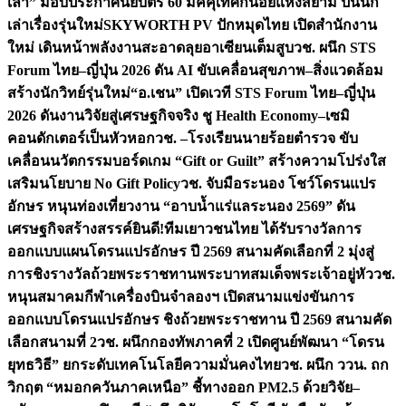
เล่า” มอบประกาศนียบัตร 60 มัคคุเทศก์น้อยแห่งสยาม ปั้นนัก
เล่าเรื่องรุ่นใหม่
SKYWORTH PV ปักหมุดไทย เปิดสำนักงาน
ใหม่ เดินหน้าพลังงานสะอาดลุยอาเซียนเต็มสูบ
วช. ผนึก STS
Forum ไทย–ญี่ปุ่น 2026 ดัน AI ขับเคลื่อนสุขภาพ–สิ่งแวดล้อม
สร้างนักวิทย์รุ่นใหม่
“อ.เชน” เปิดเวที STS Forum ไทย–ญี่ปุ่น
2026 ดันงานวิจัยสู่เศรษฐกิจจริง ชู Health Economy–เซมิ
คอนดักเตอร์เป็นหัวหอก
วช. –โรงเรียนนายร้อยตำรวจ ขับ
เคลื่อนนวัตกรรมบอร์ดเกม “Gift or Guilt” สร้างความโปร่งใส
เสริมนโยบาย No Gift Policy
วช. จับมือระนอง โชว์โดรนแปร
อักษร หนุนท่องเที่ยวงาน “อาบน้ำแร่แลระนอง 2569” ดัน
เศรษฐกิจสร้างสรรค์
ยินดี!ทีมเยาวชนไทย ได้รับรางวัลการ
ออกแบบแผนโดรนแปรอักษร ปี 2569 สนามคัดเลือกที่ 2 มุ่งสู่
การชิงรางวัลถ้วยพระราชทานพระบาทสมเด็จพระเจ้าอยู่หัว
วช.
หนุนสมาคมกีฬาเครื่องบินจำลองฯ เปิดสนามแข่งขันการ
ออกแบบโดรนแปรอักษร ชิงถ้วยพระราชทาน ปี 2569 สนามคัด
เลือกสนามที่ 2
วช. ผนึกกองทัพภาคที่ 2 เปิดศูนย์พัฒนา “โดรน
ยุทธวิธี” ยกระดับเทคโนโลยีความมั่นคงไทย
วช. ผนึก ววน. ถก
วิกฤต “หมอกควันภาคเหนือ” ชี้ทางออก PM2.5 ด้วยวิจัย–