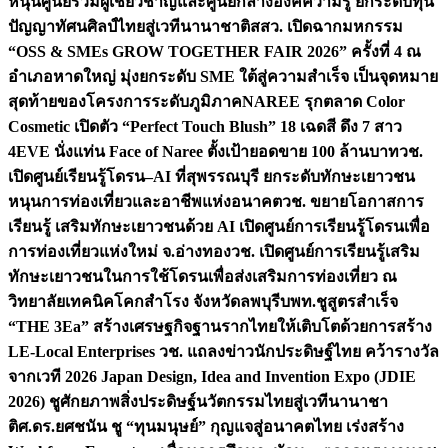
หนุนศูนย์รวมผู้เชี่ยวชาญและศูนย์กลางองค์ความรู้ ยกระดับทุน
ปัญญาทัศนศิลป์ไทยสู่เวทีนานาชาติ
สสว. เปิดฉากมหกรรม
“OSS & SMEs GROW TOGETHER FAIR 2026” ครั้งที่ 4 ณ
อำเภอหาดใหญ่ มุ่งยกระดับ SME ใต้สู่ความสำเร็จ เป็นจุดหมาย
สุดท้ายของโครงการระดับภูมิภาค
NAREE รุกตลาด Color
Cosmetic เปิดตัว “Perfect Touch Blush” 18 เฉดสี ดึง 7 สาว
4EVE นั่งแท่น Face of Naree ตั้งเป้ายอดขาย 100 ล้านบาท
วช.
เปิดศูนย์เรียนรู้โดรน–AI ที่สุพรรณบุรี ยกระดับทักษะเยาวชน
หนุนการท่องเที่ยวและอาชีพแห่งอนาคต
วช. ขยายโอกาสการ
เรียนรู้ เสริมทักษะเยาวชนด้วย AI เปิดศูนย์การเรียนรู้โดรนเพื่อ
การท่องเที่ยวแห่งใหม่ จ.อ่างทอง
วช. เปิดศูนย์การเรียนรู้เสริม
ทักษะเยาวชนในการใช้โดรนเพื่อส่งเสริมการท่องเที่ยว ณ
วิทยาลัยเทคนิคโคกสำโรง จังหวัดลพบุรี
บพท.ชูสูตรสำเร็จ
“THE 3Ea” สร้างเศรษฐกิจฐานรากไทยให้เติบโตด้วยการสร้าง
LE-Local Enterprises
วช. แถลงข่าวนักประดิษฐ์ไทย คว้ารางวัล
จากเวที 2026 Japan Design, Idea and Invention Expo (JDIE
2026) ชูศักยภาพสิ่งประดิษฐ์นวัตกรรมไทยสู่เวทีนานาชา
ติ
ศ.ดร.ยศชนัน ชู “ทุนมนุษย์” กุญแจสู่อนาคตไทย เร่งสร้าง