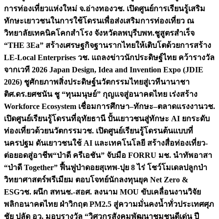
การท่องเที่ยวแห่งใหม่ จ.อ่างทอง
วช. เปิดศูนย์การเรียนรู้เสริม
ทักษะเยาวชนในการใช้โดรนเพื่อส่งเสริมการท่องเที่ยว ณ
วิทยาลัยเทคนิคโคกสำโรง จังหวัดลพบุรี
บพท.ชูสูตรสำเร็จ
“THE 3Ea” สร้างเศรษฐกิจฐานรากไทยให้เติบโตด้วยการสร้าง
LE-Local Enterprises
วช. แถลงข่าวนักประดิษฐ์ไทย คว้ารางวัล
จากเวที 2026 Japan Design, Idea and Invention Expo (JDIE
2026) ชูศักยภาพสิ่งประดิษฐ์นวัตกรรมไทยสู่เวทีนานาชา
ติ
ศ.ดร.ยศชนัน ชู “ทุนมนุษย์” กุญแจสู่อนาคตไทย เร่งสร้าง
Workforce Ecosystem เชื่อมการศึกษา–ทักษะ–ตลาดแรงงาน
วช.
เปิดศูนย์เรียนรู้โดรนที่อุทัยธานี ปั้นเยาวชนสู่ทักษะ AI ยกระดับ
ท่องเที่ยวด้วยนวัตกรรม
วช. เปิดศูนย์เรียนรู้โดรนต้นแบบที่
นครปฐม ดันเยาวชนใช้ AI และเทคโนโลยี สร้างสื่อท่องเที่ยว-
ต่อยอดสู่อาชีพ
“ป่าดี ครีเอชัน” จับมือ FORRU มช. นำทัพอาสา
“ป่าดี Together” ฟื้นฟูป่าดอยสุเทพ-ปุย 8 ไร่ โชว์โมเดลปลูกป่า
วิทยาศาสตร์พรีเมียม ตอบโจทย์นักลงทุนยุค Net Zero &
ESG
วช. ผนึก สทนช.-สอศ. ลงนาม MOU ขับเคลื่อนงานวิจัย
พลิกอนาคตไทย ฝ่าวิกฤต PM2.5 สู่ความมั่นคงน้ำทั่วประเทศ
ศุภ
ชัย ปลัด อว. มอบรางวัล “วิศวกรสังคมพัฒนาชุมชนดีเด่น ปี