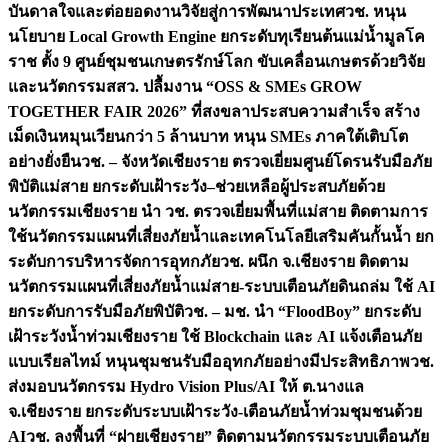
บันดาลใจและต่อยอดงานวิจัยสู่การพัฒนาประเทศ
วช. หนุน
นโยบาย Local Growth Engine ยกระดับทุเรียนต้นแม่น้ำมูลโค
ราช ตั้ง 9 ศูนย์ชุมชนเกษตรรักษ์โลก ขับเคลื่อนเกษตรด้วยวิจัย
และนวัตกรรม
สสว. ปลื้มงาน “OSS & SMEs GROW
TOGETHER FAIR 2026” ที่สงขลาประสบความสำเร็จ สร้าง
เม็ดเงินหมุนเวียนกว่า 5 ล้านบาท หนุน SMEs ภาคใต้เติบโต
อย่างยั่งยืน
วช. – จังหวัดเชียงราย ตรวจเยี่ยมศูนย์โดรนรับมือภัย
พิบัติแม่สาย ยกระดับเฝ้าระวัง–ช่วยเหลือผู้ประสบภัยด้วย
นวัตกรรม
เชียงราย นำ วช. ตรวจเยี่ยมพื้นที่แม่สาย ติดตามการ
ใช้นวัตกรรมแผนที่เสี่ยงภัยน้ำและเทคโนโลยีเสริมคันกั้นน้ำ ยก
ระดับการบริหารจัดการอุทกภัย
วช. ผนึก จ.เชียงราย ติดตาม
นวัตกรรมแผนที่เสี่ยงภัยน้ำแม่สาย-ระบบเตือนภัยดินถล่ม ใช้ AI
ยกระดับการรับมือภัยพิบัติ
วช. – มช. นำ “FloodBoy” ยกระดับ
เฝ้าระวังน้ำท่วมเชียงราย ใช้ Blockchain และ AI แจ้งเตือนภัย
แบบเรียลไทม์ หนุนชุมชนรับมืออุทกภัยอย่างมีประสิทธิภาพ
วช.
ส่งมอบนวัตกรรม Hydro Vision Plus/AI ให้ ต.นางแล
จ.เชียงราย ยกระดับระบบเฝ้าระวัง-เตือนภัยน้ำท่วมชุมชนด้วย
AI
วช. ลงพื้นที่ “ฝายเชียงราย” ติดตามนวัตกรรมระบบเตือนภัย