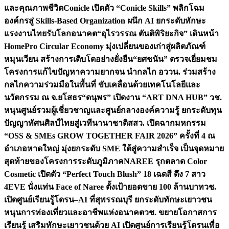
และคุณภาพชีวิต
Conicle เปิดตัว “Conicle Skills” พลิกโฉม
องค์กรสู่ Skills-Based Organization ผนึก AI ยกระดับทักษะ
แรงงานไทยรับโลกอนาคต
“อุไรวรรณ ตันติพิริยะกิจ” เดินหน้า
HomePro Circular Economy มุ่งเปลี่ยนของเก่าสู่ผลิตภัณฑ์
หมุนเวียน สร้างการเติบโตอย่างยั่งยืน
“ยศชนัน” ตรวจเยี่ยมชม
โครงการแก้ไขปัญหาความยากจน นำกลไก อววน. ร่วมสร้าง
กลไกความร่วมมือในพื้นที่ ขับเคลื่อนด้วยเทคโนโลยีและ
นวัตกรรม ณ จ.ยโสธร
“ดนุพร” เปิดงาน “ART DNA HUB” วช.
หนุนศูนย์รวมผู้เชี่ยวชาญและศูนย์กลางองค์ความรู้ ยกระดับทุน
ปัญญาทัศนศิลป์ไทยสู่เวทีนานาชาติ
สสว. เปิดฉากมหกรรม
“OSS & SMEs GROW TOGETHER FAIR 2026” ครั้งที่ 4 ณ
อำเภอหาดใหญ่ มุ่งยกระดับ SME ใต้สู่ความสำเร็จ เป็นจุดหมาย
สุดท้ายของโครงการระดับภูมิภาค
NAREE รุกตลาด Color
Cosmetic เปิดตัว “Perfect Touch Blush” 18 เฉดสี ดึง 7 สาว
4EVE นั่งแท่น Face of Naree ตั้งเป้ายอดขาย 100 ล้านบาท
วช.
เปิดศูนย์เรียนรู้โดรน–AI ที่สุพรรณบุรี ยกระดับทักษะเยาวชน
หนุนการท่องเที่ยวและอาชีพแห่งอนาคต
วช. ขยายโอกาสการ
เรียนรู้ เสริมทักษะเยาวชนด้วย AI เปิดศูนย์การเรียนรู้โดรนเพื่อ