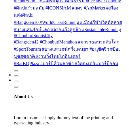
#PaintYourCity #เศรษฐกิจวัฒนธรรม #CreativeEconomy
#ศิลปะร่วมสมัย #ICONSIAM #สศร #ArtMarket #เมือง
แห่งศิลปะ
#Bangsaen10 #WorldClassRunning #เมืองกีฬาเวิลด์คลาส
#บางแสนรักษ์โลก #จากแก้วสู่กล้า #SustainableRunning
#ChonburiSportsCity
#Bangsaen42 #ChonburiMarathon #มาราธอนระดับโลก
#SportTourism #บางแสน #นักวิ่งเคนยา #อนุชิตจิว #ปิยะ
นุชสุขชาติ #งานวิ่งไทยโกอินเตอร์
#BarBQPlaza #บาร์บีคิวพลาซ่า #วิตอะเดย์ #บาร์บีกอน
About Us
Lorem Ipsum is simply dummy text of the printing and
typesetting industry.