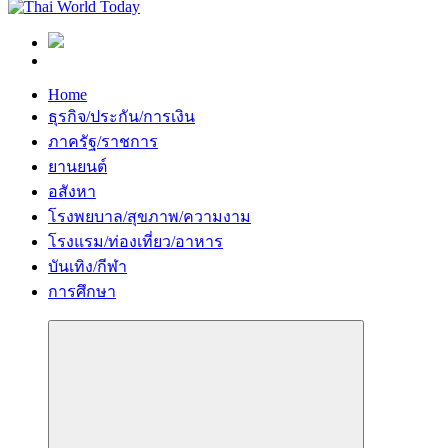
Home
ธุรกิจ/ประกัน/การเงิน
ภาครัฐ/ราชการ
ยานยนต์
อสังหา
โรงพยบาล/สุขภาพ/ความงาม
โรงแรม/ท่องเที่ยว/อาหาร
บันเทิง/กีฬา
การศึกษา