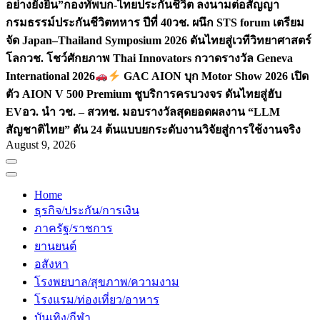
อย่างยั่งยืน”
กองทัพบก-ไทยประกันชีวิต ลงนามต่อสัญญา
กรมธรรม์ประกันชีวิตทหาร ปีที่ 40
วช. ผนึก STS forum เตรียม
จัด Japan–Thailand Symposium 2026 ดันไทยสู่เวทีวิทยาศาสตร์
โลก
วช. โชว์ศักยภาพ Thai Innovators กวาดรางวัล Geneva
International 2026
GAC AION บุก Motor Show 2026 เปิด
ตัว AION V 500 Premium ชูบริการครบวงจร ดันไทยสู่ฮับ
EV
อว. นำ วช. – สวทช. มอบรางวัลสุดยอดผลงาน “LLM
สัญชาติไทย” ดัน 24 ต้นแบบยกระดับงานวิจัยสู่การใช้งานจริง
August 9, 2026
Home
ธุรกิจ/ประกัน/การเงิน
ภาครัฐ/ราชการ
ยานยนต์
อสังหา
โรงพยบาล/สุขภาพ/ความงาม
โรงแรม/ท่องเที่ยว/อาหาร
บันเทิง/กีฬา