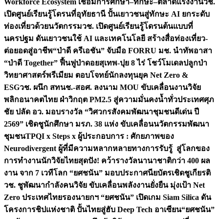
Workforce Ecosystem เชื่อมการศึกษา–ทักษะ–ตลาดแรงงาน
วช.
เปิดศูนย์เรียนรู้โดรนที่อุทัยธานี ปั้นเยาวชนสู่ทักษะ AI ยกระดับ
ท่องเที่ยวด้วยนวัตกรรม
วช. เปิดศูนย์เรียนรู้โดรนต้นแบบที่
นครปฐม ดันเยาวชนใช้ AI และเทคโนโลยี สร้างสื่อท่องเที่ยว-
ต่อยอดสู่อาชีพ
“ป่าดี ครีเอชัน” จับมือ FORRU มช. นำทัพอาสา
“ป่าดี Together” ฟื้นฟูป่าดอยสุเทพ-ปุย 8 ไร่ โชว์โมเดลปลูกป่า
วิทยาศาสตร์พรีเมียม ตอบโจทย์นักลงทุนยุค Net Zero &
ESG
วช. ผนึก สทนช.-สอศ. ลงนาม MOU ขับเคลื่อนงานวิจัย
พลิกอนาคตไทย ฝ่าวิกฤต PM2.5 สู่ความมั่นคงน้ำทั่วประเทศ
ศุภ
ชัย ปลัด อว. มอบรางวัล “วิศวกรสังคมพัฒนาชุมชนดีเด่น ปี
2569” เชิดชูนักศึกษา มรภ. 38 แห่ง ขับเคลื่อนนวัตกรรมพัฒนา
ชุมชน
TPQI x Steps x ผู้ประกอบการ : ศักยภาพของ
Neurodivergent ผู้ที่มีความหลากหลายทางการรับรู้ สู่โลกของ
การทำงาน
นักวิจัยไทยสุดปัง! คว้ารางวัลนานาชาติกว่า 400 ผล
งาน จาก 7 เวทีโลก “ยศชนัน” มอบประกาศนียบัตรเชิดชูเกียรติ
วช. ชูพัฒนากำลังคนวิจัย ขับเคลื่อนพลังงานยั่งยืน มุ่งเป้า Net
Zero ประเทศไทย
รองนายกฯ “ยศชนัน” เปิดเกม Siam Silica ดัน
โครงการชิปแห่งชาติ ปั้นไทยสู่ฮับ Deep Tech อาเซียน
“ยศชนัน”