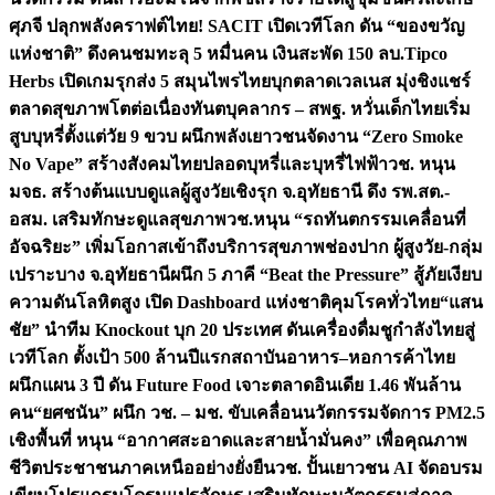
ศุภจี ปลุกพลังคราฟต์ไทย! SACIT เปิดเวทีโลก ดัน “ของขวัญ
แห่งชาติ” ดึงคนชมทะลุ 5 หมื่นคน เงินสะพัด 150 ลบ.
Tipco
Herbs เปิดเกมรุกส่ง 5 สมุนไพรไทยบุกตลาดเวลเนส มุ่งชิงแชร์
ตลาดสุขภาพโตต่อเนื่อง
ทันตบุคลากร – สพฐ. หวั่นเด็กไทยเริ่ม
สูบบุหรี่ตั้งแต่วัย 9 ขวบ ผนึกพลังเยาวชนจัดงาน “Zero Smoke
No Vape” สร้างสังคมไทยปลอดบุหรี่และบุหรี่ไฟฟ้า
วช. หนุน
มจธ. สร้างต้นแบบดูแลผู้สูงวัยเชิงรุก จ.อุทัยธานี ดึง รพ.สต.-
อสม. เสริมทักษะดูแลสุขภาพ
วช.หนุน “รถทันตกรรมเคลื่อนที่
อัจฉริยะ” เพิ่มโอกาสเข้าถึงบริการสุขภาพช่องปาก ผู้สูงวัย-กลุ่ม
เปราะบาง จ.อุทัยธานี
ผนึก 5 ภาคี “Beat the Pressure” สู้ภัยเงียบ
ความดันโลหิตสูง เปิด Dashboard แห่งชาติคุมโรคทั่วไทย
“แสน
ชัย” นำทีม Knockout บุก 20 ประเทศ ดันเครื่องดื่มชูกำลังไทยสู่
เวทีโลก ตั้งเป้า 500 ล้านปีแรก
สถาบันอาหาร–หอการค้าไทย
ผนึกแผน 3 ปี ดัน Future Food เจาะตลาดอินเดีย 1.46 พันล้าน
คน
“ยศชนัน” ผนึก วช. – มช. ขับเคลื่อนนวัตกรรมจัดการ PM2.5
เชิงพื้นที่ หนุน “อากาศสะอาดและสายน้ำมั่นคง” เพื่อคุณภาพ
ชีวิตประชาชนภาคเหนืออย่างยั่งยืน
วช. ปั้นเยาวชน AI จัดอบรม