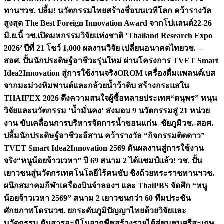
ทานฯ
วช. ปลื้ม! นวัตกรรมไทยสร้างชื่อบนเวทีโลก คว้ารางวัล
สูงสุด The Best Foreign Innovation Award จากโปแลนด์
22-26
มิ.ย.นี้ วช.เปิดมหกรรมวิจัยแห่งชาติ ‘Thailand Research Expo
2026’ ปีที่ 21 โชว์ 1,000 ผลงานวิจัย เปลี่ยนอนาคตไทย
วช. –
สอศ. ปั้นนักประดิษฐ์อาชีวะรุ่นใหม่ ผ่านโครงการ TVET Smart
Idea2Innovation สู่การใช้งานจริง
OROM เครื่องดื่มแพลนต์เบส
จากมะม่วงหิมพานต์และกล้วยน้ำว้าดิบ สร้างกระแสใน
THAIFEX 2026 ดึงความสนใจผู้ซื้อหลายประเทศ
“ดนุพร” หนุน
วิจัยและนวัตกรรม ‘น้ำมั่นคง’ ส่งมอบ 9 นวัตกรรมสู่ 21 หน่วย
งาน ขับเคลื่อนการบริหารจัดการน้ำขอนแก่น–ชัยภูมิ
วช.-สอศ.
ปลื้มนักประดิษฐ์อาชีวะอีสาน คว้ารางวัล “กิจกรรมติดดาว”
TVET Smart Idea2Innovation 2569 ดันผลงานสู่การใช้งาน
จริง
“หนูน้อยจ้าวเวหา” ปี 69 สนาม 2 ได้แชมป์แล้ว! วช. ปั้น
เยาวชนสู่นวัตกรเทคโนโลยีไร้คนขับ ชิงถ้วยพระราชทานฯ
วช.
ผนึกสมาคมกีฬาเครื่องบินจำลองฯ และ ThaiPBS จัดศึก “หนู
น้อยจ้าวเวหา 2569” สนาม 2 เยาวชนกว่า 60 ทีมประชัน
ศักยภาพโดรน
วช. ยกระดับภูมิปัญญาไทยด้วยวิจัยและ
นวัตกรรม ดันสารอะมิโนจากพืชสร้างรายได้สู่ชุมชนศรีสะเกษ