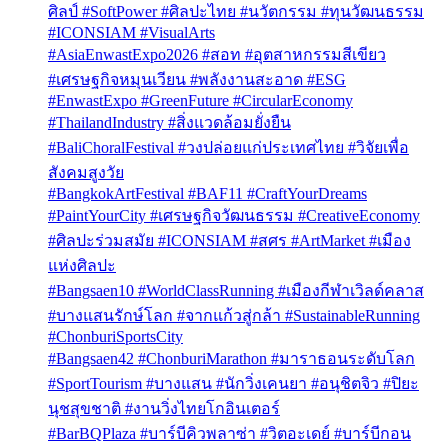
ศิลป์ #SoftPower #ศิลปะไทย #นวัตกรรม #ทุนวัฒนธรรม
#ICONSIAM #VisualArts
#AsiaEnwastExpo2026 #สอท #อุตสาหกรรมสีเขียว
#เศรษฐกิจหมุนเวียน #พลังงานสะอาด #ESG
#EnwastExpo #GreenFuture #CircularEconomy
#ThailandIndustry #สิ่งแวดล้อมยั่งยืน
#BaliChoralFestival #วงปล่อยแก่ประเทศไทย #วิจัยเพื่อ
สังคมสูงวัย
#BangkokArtFestival #BAF11 #CraftYourDreams
#PaintYourCity #เศรษฐกิจวัฒนธรรม #CreativeEconomy
#ศิลปะร่วมสมัย #ICONSIAM #สศร #ArtMarket #เมือง
แห่งศิลปะ
#Bangsaen10 #WorldClassRunning #เมืองกีฬาเวิลด์คลาส
#บางแสนรักษ์โลก #จากแก้วสู่กล้า #SustainableRunning
#ChonburiSportsCity
#Bangsaen42 #ChonburiMarathon #มาราธอนระดับโลก
#SportTourism #บางแสน #นักวิ่งเคนยา #อนุชิตจิว #ปิยะ
นุชสุขชาติ #งานวิ่งไทยโกอินเตอร์
#BarBQPlaza #บาร์บีคิวพลาซ่า #วิตอะเดย์ #บาร์บีกอน