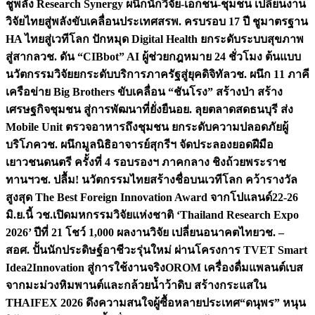
ชูพลัง Research Synergy ผนึกนักวิจัย-เอกชน-ชุมชน เปลี่ยนงาน
วิจัยไทยสู่พลังขับเคลื่อนประเทศ
สรพ. ครบรอบ 17 ปี ชูมาตรฐาน
HA ไทยสู่เวทีโลก ปักหมุด Digital Health ยกระดับระบบสุขภาพ
สู่สากล
วช. ดัน “CIBbot” AI ผู้ช่วยกฎหมาย 24 ชั่วโมง ต้นแบบ
นวัตกรรมวิจัยยกระดับบริการภาครัฐสู่ยุคดิจิทัล
วช. ผนึก 11 ภาคี
เครือข่าย Big Brothers ขับเคลื่อน “ชันโรง” สร้างป่า สร้าง
เศรษฐกิจชุมชน สู่การพัฒนาที่ยั่งยืน
อย. ลุยตลาดสดธนบุรี ส่ง
Mobile Unit ตรวจอาหารถึงชุมชน ยกระดับความปลอดภัยผู้
บริโภค
วช. ผนึกมูลนิธิอาจารย์สุกรีฯ จัดประลองยอดฝีมือ
เยาวชนดนตรี ครั้งที่ 4 รอบรองฯ ภาคกลาง ชิงถ้วยพระราช
ทานฯ
วช. ปลื้ม! นวัตกรรมไทยสร้างชื่อบนเวทีโลก คว้ารางวัล
สูงสุด The Best Foreign Innovation Award จากโปแลนด์
22-26
มิ.ย.นี้ วช.เปิดมหกรรมวิจัยแห่งชาติ ‘Thailand Research Expo
2026’ ปีที่ 21 โชว์ 1,000 ผลงานวิจัย เปลี่ยนอนาคตไทย
วช. –
สอศ. ปั้นนักประดิษฐ์อาชีวะรุ่นใหม่ ผ่านโครงการ TVET Smart
Idea2Innovation สู่การใช้งานจริง
OROM เครื่องดื่มแพลนต์เบส
จากมะม่วงหิมพานต์และกล้วยน้ำว้าดิบ สร้างกระแสใน
THAIFEX 2026 ดึงความสนใจผู้ซื้อหลายประเทศ
“ดนุพร” หนุน