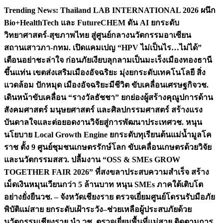
Skip
Trending News:
Thailand LAB INTERNATIONAL 2026 ผนึก
to
Bio+HealthTech และ FutureCHEM ดัน AI ยกระดับ
content
วิทยาศาสตร์-สุขภาพไทย สู่ศูนย์กลางนวัตกรรมอาเซียน
สถานเสาวภา-กทม. เปิดแคมเปญ “HPV ไม่เป็นไร…ไม่ได้”
เตือนอย่าชะล่าใจ ก่อนภัยเงียบลุกลามเป็นมะเร็ง
เมืองทองธานี
ขึ้นแท่น เขตส่งเสริมเมืองอัจฉริยะ มุ่งยกระดับเทคโนโลยี สิ่ง
แวดล้อม ปักหมุด เมืองอัจฉริยะมีชีวิต ขับเคลื่อนเศรษฐกิจ
วช.
เดินหน้าขับเคลื่อน “รางวัลธัชชา” ยกย่องผู้สร้างคุณูปการด้าน
สังคมศาสตร์ มนุษยศาสตร์ และศิลปกรรมศาสตร์ สร้างแรง
บันดาลใจและต่อยอดงานวิจัยสู่การพัฒนาประเทศ
วช. หนุน
นโยบาย Local Growth Engine ยกระดับทุเรียนต้นแม่น้ำมูลโค
ราช ตั้ง 9 ศูนย์ชุมชนเกษตรรักษ์โลก ขับเคลื่อนเกษตรด้วยวิจัย
และนวัตกรรม
สสว. ปลื้มงาน “OSS & SMEs GROW
TOGETHER FAIR 2026” ที่สงขลาประสบความสำเร็จ สร้าง
เม็ดเงินหมุนเวียนกว่า 5 ล้านบาท หนุน SMEs ภาคใต้เติบโต
อย่างยั่งยืน
วช. – จังหวัดเชียงราย ตรวจเยี่ยมศูนย์โดรนรับมือภัย
พิบัติแม่สาย ยกระดับเฝ้าระวัง–ช่วยเหลือผู้ประสบภัยด้วย
นวัตกรรม
เชียงราย นำ วช. ตรวจเยี่ยมพื้นที่แม่สาย ติดตามการ