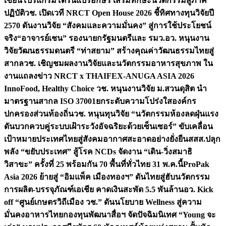
เขียนโปรแกรมโดรนแปรอักษร เสริมทักษะนวัตกรรมสู่ภาค
ปฏิบัติ
วช. เปิดเวที NRCT Open House 2026 ชี้ทิศทางทุนวิจัยปี
2570 ดันงานวิจัย “สังคมและความมั่นคง” สู่การใช้ประโยชน์
จริง
“อาจารย์เชน” รองนายกรัฐมนตรีและ รมว.อว. หนุนงาน
วิจัยวัฒนธรรมดนตรี “ท่าสยาม” สร้างคุณค่าวัฒนธรรมไทยสู่
สากล
วช. เชิญชมผลงานวิจัยและนวัตกรรมอาหารสุขภาพ ใน
งานแถลงข่าว NRCT x THAIFEX-ANUGA ASIA 2026
InnoFood, Healthy Choice
วช. หนุนงานวิจัย ม.สวนดุสิต นำ
มาตรฐานสากล ISO 37001ยกระดับความโปร่งใสองค์กร
ปกครองส่วนท้องถิ่น
วช. หนุนทุนวิจัย “นวัตกรรมห้องลดฝุ่นแรง
ดันบวกควบคู่ระบบเฝ้าระวังอัจฉริยะด้วยเซ็นเซอร์” ขับเคลื่อน
เป้าหมายประเทศไทยสู่สังคมอากาศสะอาดอย่างยั่งยืน
สสส.ปลุก
พลัง “ขยับประเทศ” สู้โรค NCDs จัดงาน “เดิน-วิ่งสมาธิ
วิสาขะ” ครั้งที่ 25 พร้อมกัน 70 พื้นที่ทั่วไทย 31 พ.ค.นี้
ProPak
Asia 2026 ย้ายสู่ “อิมแพ็ค เมืองทองฯ” ดันไทยสู่ฮับนวัตกรรม
การผลิต-บรรจุภัณฑ์เอเชีย คาดเงินสะพัด 5.5 พันล้าน
อว. Kick
off “ศูนย์เกษตรวิถีเมือง วช.” ดันนโยบาย Wellness สู่ความ
มั่นคงอาหารไทย
กองทุนพัฒนาสื่อฯ จัดปัจฉิมนิเทศ “Young จะ