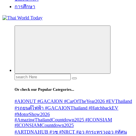
การศึกษา
Search
for:
Or check our Popular Categories...
#AIONUT #GACAION #CarOfTheYear2026 #EVThailand
#รถยนต์ไฟฟ้า #GACAIONThailand #HatchbackEV
#MotorShow2026
#AmazingThailandCountdown2025 #ICONSIAM
#ICONSIAMCountdown2025
#ARTDNAHUB #วช #NRCT #อว #กระทรวงอว #ทัศน