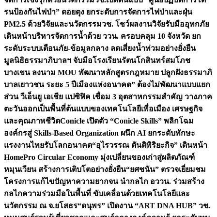
รนป้องกันไฟป่า” ดอยตุง ยกระดับการจัดการไฟป่าและฝุ่น
PM2.5 ด้วยวิจัยและนวัตกรรม
วช. โชว์ผลงานวิจัยรับมืออุทกภัย
เดินหน้าบริหารจัดการน้ำด้วย ววน. ครอบคลุม 10 จังหวัด ยก
ระดับระบบเตือนภัย-ข้อมูลกลาง ลดเสี่ยงน้ำท่วมอย่างยั่งยืน
มูลนิธิธรรมาภิบาลฯ จับมือโรงเรียนรัตนโกสินทร์สมโภช
บางเขน ลงนาม MOU พัฒนาหลักสูตรกฎหมาย ปลูกฝังธรรมาภิ
บาลเยาวชน ระยะ 5 ปี
เมืองแห่งอนาคต” ต้องไม่พัฒนาแบบแยก
ส่วน วีเอ็นยู เอเชีย แปซิฟิค เชื่อม 3 อุตสาหกรรมสำคัญ วางภาค
ตะวันออกเป็นพื้นที่ต้นแบบของเทคโนโลยีเพื่อเมือง เศรษฐกิจ
และคุณภาพชีวิต
Conicle เปิดตัว “Conicle Skills” พลิกโฉม
องค์กรสู่ Skills-Based Organization ผนึก AI ยกระดับทักษะ
แรงงานไทยรับโลกอนาคต
“อุไรวรรณ ตันติพิริยะกิจ” เดินหน้า
HomePro Circular Economy มุ่งเปลี่ยนของเก่าสู่ผลิตภัณฑ์
หมุนเวียน สร้างการเติบโตอย่างยั่งยืน
“ยศชนัน” ตรวจเยี่ยมชม
โครงการแก้ไขปัญหาความยากจน นำกลไก อววน. ร่วมสร้าง
กลไกความร่วมมือในพื้นที่ ขับเคลื่อนด้วยเทคโนโลยีและ
นวัตกรรม ณ จ.ยโสธร
“ดนุพร” เปิดงาน “ART DNA HUB” วช.