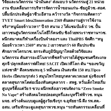
วิจัยและนวัตกรรม ‘น้ำมั่นคง’ ส่งมอบ 9 นวัตกรรมสู่ 21 หน่วย
งาน ขับเคลื่อนการบริหารจัดการน้ำขอนแก่น–ชัยภูมิ
วช.-สอศ.
ปลื้มนักประดิษฐ์อาชีวะอีสาน คว้ารางวัล “กิจกรรมติดดาว”
TVET Smart Idea2Innovation 2569 ดันผลงานสู่การใช้งาน
จริง
“หนูน้อยจ้าวเวหา” ปี 69 สนาม 2 ได้แชมป์แล้ว! วช. ปั้น
เยาวชนสู่นวัตกรเทคโนโลยีไร้คนขับ ชิงถ้วยพระราชทานฯ
วช.
ผนึกสมาคมกีฬาเครื่องบินจำลองฯ และ ThaiPBS จัดศึก “หนู
น้อยจ้าวเวหา 2569” สนาม 2 เยาวชนกว่า 60 ทีมประชัน
ศักยภาพโดรน
วช. ยกระดับภูมิปัญญาไทยด้วยวิจัยและ
นวัตกรรม ดันสารอะมิโนจากพืชสร้างรายได้สู่ชุมชนศรีสะเกษ
ศุภจี ปลุกพลังคราฟต์ไทย! SACIT เปิดเวทีโลก ดัน “ของขวัญ
แห่งชาติ” ดึงคนชมทะลุ 5 หมื่นคน เงินสะพัด 150 ลบ.
Tipco
Herbs เปิดเกมรุกส่ง 5 สมุนไพรไทยบุกตลาดเวลเนส มุ่งชิงแชร์
ตลาดสุขภาพโตต่อเนื่อง
ทันตบุคลากร – สพฐ. หวั่นเด็กไทยเริ่ม
สูบบุหรี่ตั้งแต่วัย 9 ขวบ ผนึกพลังเยาวชนจัดงาน “Zero Smoke
No Vape” สร้างสังคมไทยปลอดบุหรี่และบุหรี่ไฟฟ้า
วช. หนุน
มจธ. สร้างต้นแบบดูแลผู้สูงวัยเชิงรุก จ.อุทัยธานี ดึง รพ.สต.-
อสม. เสริมทักษะดูแลสุขภาพ
วช.หนุน “รถทันตกรรมเคลื่อนที่