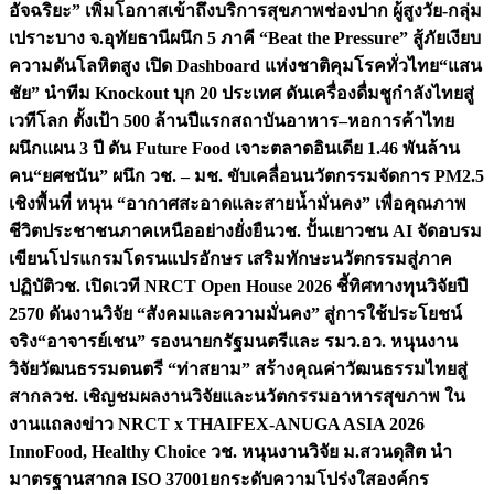
อัจฉริยะ” เพิ่มโอกาสเข้าถึงบริการสุขภาพช่องปาก ผู้สูงวัย-กลุ่ม
เปราะบาง จ.อุทัยธานี
ผนึก 5 ภาคี “Beat the Pressure” สู้ภัยเงียบ
ความดันโลหิตสูง เปิด Dashboard แห่งชาติคุมโรคทั่วไทย
“แสน
ชัย” นำทีม Knockout บุก 20 ประเทศ ดันเครื่องดื่มชูกำลังไทยสู่
เวทีโลก ตั้งเป้า 500 ล้านปีแรก
สถาบันอาหาร–หอการค้าไทย
ผนึกแผน 3 ปี ดัน Future Food เจาะตลาดอินเดีย 1.46 พันล้าน
คน
“ยศชนัน” ผนึก วช. – มช. ขับเคลื่อนนวัตกรรมจัดการ PM2.5
เชิงพื้นที่ หนุน “อากาศสะอาดและสายน้ำมั่นคง” เพื่อคุณภาพ
ชีวิตประชาชนภาคเหนืออย่างยั่งยืน
วช. ปั้นเยาวชน AI จัดอบรม
เขียนโปรแกรมโดรนแปรอักษร เสริมทักษะนวัตกรรมสู่ภาค
ปฏิบัติ
วช. เปิดเวที NRCT Open House 2026 ชี้ทิศทางทุนวิจัยปี
2570 ดันงานวิจัย “สังคมและความมั่นคง” สู่การใช้ประโยชน์
จริง
“อาจารย์เชน” รองนายกรัฐมนตรีและ รมว.อว. หนุนงาน
วิจัยวัฒนธรรมดนตรี “ท่าสยาม” สร้างคุณค่าวัฒนธรรมไทยสู่
สากล
วช. เชิญชมผลงานวิจัยและนวัตกรรมอาหารสุขภาพ ใน
งานแถลงข่าว NRCT x THAIFEX-ANUGA ASIA 2026
InnoFood, Healthy Choice
วช. หนุนงานวิจัย ม.สวนดุสิต นำ
มาตรฐานสากล ISO 37001ยกระดับความโปร่งใสองค์กร