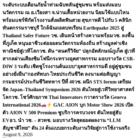
ระดับระบบเตือนภัยน้ำท่วมฉับพลันสู่ชุมชน พร้อมส่งมอบ
นวัตกรรม ณ อ.เวียงสา จ.น่าน
เสื้อหน่วยงาน นิยมใช้แบบไหน
พร้อมแชร์พิกัดโรงงานสั่งผลิต
ฟันสวย สุขภาพดี ไปกับ 5 คลินิก
ทันตกรรมราชบุรี ใกล้ฉัน
ถอดบทเรียน Earthquake 2025 สู่
Thailand Safer Future วช. เดินหน้าสร้างความพร้อม
วช. ลงพื้น
ที่ภูเก็ต หนุนอาชีวะต่อยอดนวัตกรรมท้องถิ่น สร้างมูลค่าเชิง
พาณิชย์สู่เวทีโลก
วช. ดัน “ดนตรีวิจัย” ปลุกอัตลักษณ์ภูเก็ต สู่เวที
สากลผ่านเสียงซิมโฟนี
กระทรวงอุตสาหกรรม มอบรางวัล CSR-
DIW 3 ระดับ เชิดชูโรงงานต้นแบบ“อุตสาหกรรมดี อยู่คู่ชุมชน
อย่างยั่งยืน”
กองทัพบก-ไทยประกันชีวิต ลงนามต่อสัญญา
กรมธรรม์ประกันชีวิตทหาร ปีที่ 40
วช. ผนึก STS forum เตรียม
จัด Japan–Thailand Symposium 2026 ดันไทยสู่เวทีวิทยาศาสตร์
โลก
วช. โชว์ศักยภาพ Thai Innovators กวาดรางวัล Geneva
International 2026
GAC AION บุก Motor Show 2026 เปิด
ตัว AION V 500 Premium ชูบริการครบวงจร ดันไทยสู่ฮับ
EV
อว. นำ วช. – สวทช. มอบรางวัลสุดยอดผลงาน “LLM
สัญชาติไทย” ดัน 24 ต้นแบบยกระดับงานวิจัยสู่การใช้งานจริง
August 9, 2026