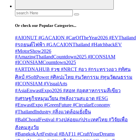
Search
for:
Or check our Popular Categories...
#AIONUT #GACAION #CarOfTheYear2026 #EVThailand
#รถยนต์ไฟฟ้า #GACAIONThailand #HatchbackEV
#MotorShow2026
#AmazingThailandCountdown2025 #ICONSIAM
#ICONSIAMCountdown2025
#ARTDNAHUB #วช #NRCT #อว #กระทรวงอว #ทัศน
ศิลป์ #SoftPower #ศิลปะไทย #นวัตกรรม #ทุนวัฒนธรรม
#ICONSIAM #VisualArts
#AsiaEnwastExpo2026 #สอท #อุตสาหกรรมสีเขียว
#เศรษฐกิจหมุนเวียน #พลังงานสะอาด #ESG
#EnwastExpo #GreenFuture #CircularEconomy
#ThailandIndustry #สิ่งแวดล้อมยั่งยืน
#BaliChoralFestival #วงปล่อยแก่ประเทศไทย #วิจัยเพื่อ
สังคมสูงวัย
#BangkokArtFestival #BAF11 #CraftYourDreams