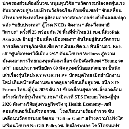
ปกครองส่วนท้องถิ่น
วช. หนุนทุนวิจัย “นวัตกรรมห้องลดฝุ่นแรง
ดันบวกควบคู่ระบบเฝ้าระวังอัจฉริยะด้วยเซ็นเซอร์” ขับเคลื่อน
เป้าหมายประเทศไทยสู่สังคมอากาศสะอาดอย่างยั่งยืน
สสส.ปลุก
พลัง “ขยับประเทศ” สู้โรค NCDs จัดงาน “เดิน-วิ่งสมาธิ
วิสาขะ” ครั้งที่ 25 พร้อมกัน 70 พื้นที่ทั่วไทย 31 พ.ค.นี้
ProPak
Asia 2026 ย้ายสู่ “อิมแพ็ค เมืองทองฯ” ดันไทยสู่ฮับนวัตกรรม
การผลิต-บรรจุภัณฑ์เอเชีย คาดเงินสะพัด 5.5 พันล้าน
อว. Kick
off “ศูนย์เกษตรวิถีเมือง วช.” ดันนโยบาย Wellness สู่ความ
มั่นคงอาหารไทย
กองทุนพัฒนาสื่อฯ จัดปัจฉิมนิเทศ “Young จะ
เล่า” มอบประกาศนียบัตร 60 มัคคุเทศก์น้อยแห่งสยาม ปั้นนัก
เล่าเรื่องรุ่นใหม่
SKYWORTH PV ปักหมุดไทย เปิดสำนักงาน
ใหม่ เดินหน้าพลังงานสะอาดลุยอาเซียนเต็มสูบ
วช. ผนึก STS
Forum ไทย–ญี่ปุ่น 2026 ดัน AI ขับเคลื่อนสุขภาพ–สิ่งแวดล้อม
สร้างนักวิทย์รุ่นใหม่
“อ.เชน” เปิดเวที STS Forum ไทย–ญี่ปุ่น
2026 ดันงานวิจัยสู่เศรษฐกิจจริง ชู Health Economy–เซมิ
คอนดักเตอร์เป็นหัวหอก
วช. –โรงเรียนนายร้อยตำรวจ ขับ
เคลื่อนนวัตกรรมบอร์ดเกม “Gift or Guilt” สร้างความโปร่งใส
เสริมนโยบาย No Gift Policy
วช. จับมือระนอง โชว์โดรนแปร