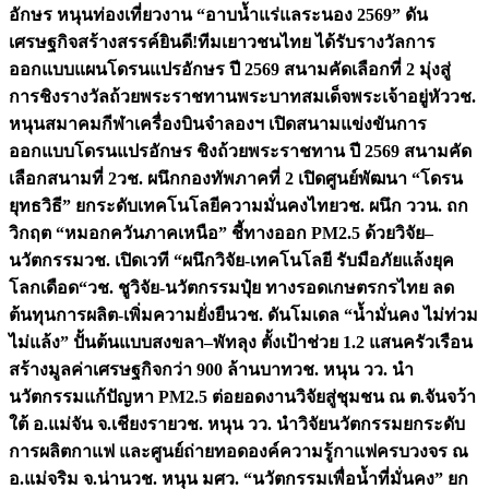
อักษร หนุนท่องเที่ยวงาน “อาบน้ำแร่แลระนอง 2569” ดัน
เศรษฐกิจสร้างสรรค์
ยินดี!ทีมเยาวชนไทย ได้รับรางวัลการ
ออกแบบแผนโดรนแปรอักษร ปี 2569 สนามคัดเลือกที่ 2 มุ่งสู่
การชิงรางวัลถ้วยพระราชทานพระบาทสมเด็จพระเจ้าอยู่หัว
วช.
หนุนสมาคมกีฬาเครื่องบินจำลองฯ เปิดสนามแข่งขันการ
ออกแบบโดรนแปรอักษร ชิงถ้วยพระราชทาน ปี 2569 สนามคัด
เลือกสนามที่ 2
วช. ผนึกกองทัพภาคที่ 2 เปิดศูนย์พัฒนา “โดรน
ยุทธวิธี” ยกระดับเทคโนโลยีความมั่นคงไทย
วช. ผนึก ววน. ถก
วิกฤต “หมอกควันภาคเหนือ” ชี้ทางออก PM2.5 ด้วยวิจัย–
นวัตกรรม
วช. เปิดเวที “ผนึกวิจัย-เทคโนโลยี รับมือภัยแล้งยุค
โลกเดือด“
วช. ชูวิจัย-นวัตกรรมปุ๋ย ทางรอดเกษตรกรไทย ลด
ต้นทุนการผลิต-เพิ่มความยั่งยืน
วช. ดันโมเดล “น้ำมั่นคง ไม่ท่วม
ไม่แล้ง” ปั้นต้นแบบสงขลา–พัทลุง ตั้งเป้าช่วย 1.2 แสนครัวเรือน
สร้างมูลค่าเศรษฐกิจกว่า 900 ล้านบาท
วช. หนุน วว. นำ
นวัตกรรมแก้ปัญหา PM2.5 ต่อยอดงานวิจัยสู่ชุมชน ณ ต.จันจว้า
ใต้ อ.แม่จัน จ.เชียงราย
วช. หนุน วว. นำวิจัยนวัตกรรมยกระดับ
การผลิตกาแฟ และศูนย์ถ่ายทอดองค์ความรู้กาแฟครบวงจร ณ
อ.แม่จริม จ.น่าน
วช. หนุน มศว. “นวัตกรรมเพื่อน้ำที่มั่นคง” ยก