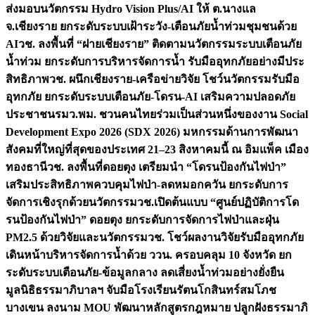
ส่งมอบนวัตกรรม Hydro Vision Plus/AI ให้ ต.นางแล
จ.เชียงราย ยกระดับระบบเฝ้าระวัง-เตือนภัยน้ำท่วมชุมชนด้วย
AI
วช. ลงพื้นที่ “ฝายเชียงราย” ติดตามนวัตกรรมระบบเตือนภัย
น้ำท่วม ยกระดับการบริหารจัดการน้ำ รับมืออุทกภัยอย่างมีประ
สิทธิภาพ
วช. ผนึกเชียงราย-เครือข่ายวิจัย โชว์นวัตกรรมรับมือ
อุทกภัย ยกระดับระบบเตือนภัย-โดรน-AI เสริมความปลอดภัย
ประชาชน
รมว.พม. ชวนคนไทยร่วมเป็นส่วนหนึ่งของงาน Social
Development Expo 2026 (SDX 2026) มหกรรมด้านการพัฒนา
สังคมที่ใหญ่ที่สุดของประเทศ 21–23 สิงหาคมนี้ ณ อิมแพ็ค เมือง
ทองธานี
วช. ลงพื้นที่ดอยตุง เตรียมนำ “โดรนป้องกันไฟป่า”
เสริมประสิทธิภาพควบคุมไฟป่า-ลดหมอกควัน ยกระดับการ
จัดการเชิงรุกด้วยนวัตกรรม
วช.เปิดต้นแบบ “ศูนย์ปฏิบัติการโด
รนป้องกันไฟป่า” ดอยตุง ยกระดับการจัดการไฟป่าและฝุ่น
PM2.5 ด้วยวิจัยและนวัตกรรม
วช. โชว์ผลงานวิจัยรับมืออุทกภัย
เดินหน้าบริหารจัดการน้ำด้วย ววน. ครอบคลุม 10 จังหวัด ยก
ระดับระบบเตือนภัย-ข้อมูลกลาง ลดเสี่ยงน้ำท่วมอย่างยั่งยืน
มูลนิธิธรรมาภิบาลฯ จับมือโรงเรียนรัตนโกสินทร์สมโภช
บางเขน ลงนาม MOU พัฒนาหลักสูตรกฎหมาย ปลูกฝังธรรมาภิ