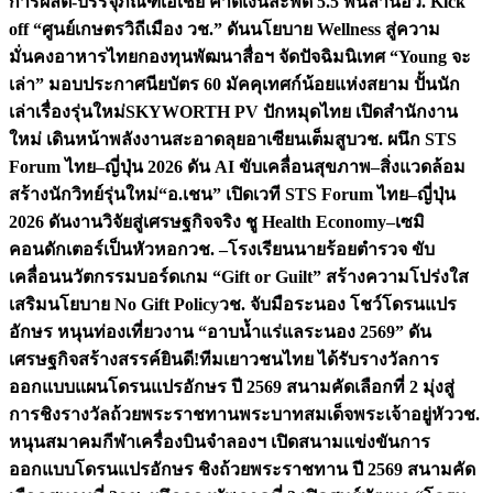
การผลิต-บรรจุภัณฑ์เอเชีย คาดเงินสะพัด 5.5 พันล้าน
อว. Kick
off “ศูนย์เกษตรวิถีเมือง วช.” ดันนโยบาย Wellness สู่ความ
มั่นคงอาหารไทย
กองทุนพัฒนาสื่อฯ จัดปัจฉิมนิเทศ “Young จะ
เล่า” มอบประกาศนียบัตร 60 มัคคุเทศก์น้อยแห่งสยาม ปั้นนัก
เล่าเรื่องรุ่นใหม่
SKYWORTH PV ปักหมุดไทย เปิดสำนักงาน
ใหม่ เดินหน้าพลังงานสะอาดลุยอาเซียนเต็มสูบ
วช. ผนึก STS
Forum ไทย–ญี่ปุ่น 2026 ดัน AI ขับเคลื่อนสุขภาพ–สิ่งแวดล้อม
สร้างนักวิทย์รุ่นใหม่
“อ.เชน” เปิดเวที STS Forum ไทย–ญี่ปุ่น
2026 ดันงานวิจัยสู่เศรษฐกิจจริง ชู Health Economy–เซมิ
คอนดักเตอร์เป็นหัวหอก
วช. –โรงเรียนนายร้อยตำรวจ ขับ
เคลื่อนนวัตกรรมบอร์ดเกม “Gift or Guilt” สร้างความโปร่งใส
เสริมนโยบาย No Gift Policy
วช. จับมือระนอง โชว์โดรนแปร
อักษร หนุนท่องเที่ยวงาน “อาบน้ำแร่แลระนอง 2569” ดัน
เศรษฐกิจสร้างสรรค์
ยินดี!ทีมเยาวชนไทย ได้รับรางวัลการ
ออกแบบแผนโดรนแปรอักษร ปี 2569 สนามคัดเลือกที่ 2 มุ่งสู่
การชิงรางวัลถ้วยพระราชทานพระบาทสมเด็จพระเจ้าอยู่หัว
วช.
หนุนสมาคมกีฬาเครื่องบินจำลองฯ เปิดสนามแข่งขันการ
ออกแบบโดรนแปรอักษร ชิงถ้วยพระราชทาน ปี 2569 สนามคัด