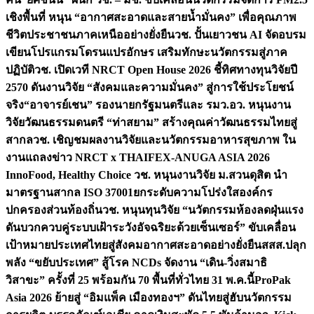
เชิงพื้นที่ หนุน “อากาศสะอาดและสายน้ำมั่นคง” เพื่อคุณภาพ
ชีวิตประชาชนภาคเหนืออย่างยั่งยืน
วช. ปั้นเยาวชน AI จัดอบรม
เขียนโปรแกรมโดรนแปรอักษร เสริมทักษะนวัตกรรมสู่ภาค
ปฏิบัติ
วช. เปิดเวที NRCT Open House 2026 ชี้ทิศทางทุนวิจัยปี
2570 ดันงานวิจัย “สังคมและความมั่นคง” สู่การใช้ประโยชน์
จริง
“อาจารย์เชน” รองนายกรัฐมนตรีและ รมว.อว. หนุนงาน
วิจัยวัฒนธรรมดนตรี “ท่าสยาม” สร้างคุณค่าวัฒนธรรมไทยสู่
สากล
วช. เชิญชมผลงานวิจัยและนวัตกรรมอาหารสุขภาพ ใน
งานแถลงข่าว NRCT x THAIFEX-ANUGA ASIA 2026
InnoFood, Healthy Choice
วช. หนุนงานวิจัย ม.สวนดุสิต นำ
มาตรฐานสากล ISO 37001ยกระดับความโปร่งใสองค์กร
ปกครองส่วนท้องถิ่น
วช. หนุนทุนวิจัย “นวัตกรรมห้องลดฝุ่นแรง
ดันบวกควบคู่ระบบเฝ้าระวังอัจฉริยะด้วยเซ็นเซอร์” ขับเคลื่อน
เป้าหมายประเทศไทยสู่สังคมอากาศสะอาดอย่างยั่งยืน
สสส.ปลุก
พลัง “ขยับประเทศ” สู้โรค NCDs จัดงาน “เดิน-วิ่งสมาธิ
วิสาขะ” ครั้งที่ 25 พร้อมกัน 70 พื้นที่ทั่วไทย 31 พ.ค.นี้
ProPak
Asia 2026 ย้ายสู่ “อิมแพ็ค เมืองทองฯ” ดันไทยสู่ฮับนวัตกรรม