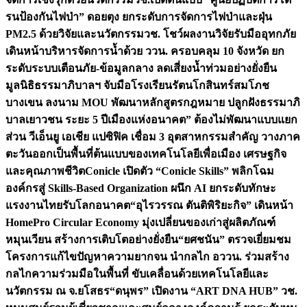
รนป้องกันไฟป่า” ดอยตุง ยกระดับการจัดการไฟป่าและฝุ่น
PM2.5 ด้วยวิจัยและนวัตกรรม
วช. โชว์ผลงานวิจัยรับมืออุทกภัย
เดินหน้าบริหารจัดการน้ำด้วย ววน. ครอบคลุม 10 จังหวัด ยก
ระดับระบบเตือนภัย-ข้อมูลกลาง ลดเสี่ยงน้ำท่วมอย่างยั่งยืน
มูลนิธิธรรมาภิบาลฯ จับมือโรงเรียนรัตนโกสินทร์สมโภช
บางเขน ลงนาม MOU พัฒนาหลักสูตรกฎหมาย ปลูกฝังธรรมาภิ
บาลเยาวชน ระยะ 5 ปี
เมืองแห่งอนาคต” ต้องไม่พัฒนาแบบแยก
ส่วน วีเอ็นยู เอเชีย แปซิฟิค เชื่อม 3 อุตสาหกรรมสำคัญ วางภาค
ตะวันออกเป็นพื้นที่ต้นแบบของเทคโนโลยีเพื่อเมือง เศรษฐกิจ
และคุณภาพชีวิต
Conicle เปิดตัว “Conicle Skills” พลิกโฉม
องค์กรสู่ Skills-Based Organization ผนึก AI ยกระดับทักษะ
แรงงานไทยรับโลกอนาคต
“อุไรวรรณ ตันติพิริยะกิจ” เดินหน้า
HomePro Circular Economy มุ่งเปลี่ยนของเก่าสู่ผลิตภัณฑ์
หมุนเวียน สร้างการเติบโตอย่างยั่งยืน
“ยศชนัน” ตรวจเยี่ยมชม
โครงการแก้ไขปัญหาความยากจน นำกลไก อววน. ร่วมสร้าง
กลไกความร่วมมือในพื้นที่ ขับเคลื่อนด้วยเทคโนโลยีและ
นวัตกรรม ณ จ.ยโสธร
“ดนุพร” เปิดงาน “ART DNA HUB” วช.