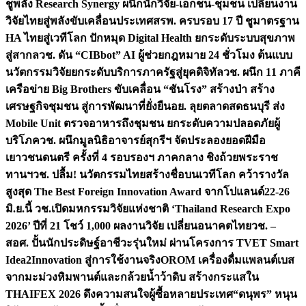
ชูพลัง Research Synergy ผนึกนักวิจัย-เอกชน-ชุมชน เปลี่ยนงาน
วิจัยไทยสู่พลังขับเคลื่อนประเทศ
สรพ. ครบรอบ 17 ปี ชูมาตรฐาน
HA ไทยสู่เวทีโลก ปักหมุด Digital Health ยกระดับระบบสุขภาพ
สู่สากล
วช. ดัน “CIBbot” AI ผู้ช่วยกฎหมาย 24 ชั่วโมง ต้นแบบ
นวัตกรรมวิจัยยกระดับบริการภาครัฐสู่ยุคดิจิทัล
วช. ผนึก 11 ภาคี
เครือข่าย Big Brothers ขับเคลื่อน “ชันโรง” สร้างป่า สร้าง
เศรษฐกิจชุมชน สู่การพัฒนาที่ยั่งยืน
อย. ลุยตลาดสดธนบุรี ส่ง
Mobile Unit ตรวจอาหารถึงชุมชน ยกระดับความปลอดภัยผู้
บริโภค
วช. ผนึกมูลนิธิอาจารย์สุกรีฯ จัดประลองยอดฝีมือ
เยาวชนดนตรี ครั้งที่ 4 รอบรองฯ ภาคกลาง ชิงถ้วยพระราช
ทานฯ
วช. ปลื้ม! นวัตกรรมไทยสร้างชื่อบนเวทีโลก คว้ารางวัล
สูงสุด The Best Foreign Innovation Award จากโปแลนด์
22-26
มิ.ย.นี้ วช.เปิดมหกรรมวิจัยแห่งชาติ ‘Thailand Research Expo
2026’ ปีที่ 21 โชว์ 1,000 ผลงานวิจัย เปลี่ยนอนาคตไทย
วช. –
สอศ. ปั้นนักประดิษฐ์อาชีวะรุ่นใหม่ ผ่านโครงการ TVET Smart
Idea2Innovation สู่การใช้งานจริง
OROM เครื่องดื่มแพลนต์เบส
จากมะม่วงหิมพานต์และกล้วยน้ำว้าดิบ สร้างกระแสใน
THAIFEX 2026 ดึงความสนใจผู้ซื้อหลายประเทศ
“ดนุพร” หนุน