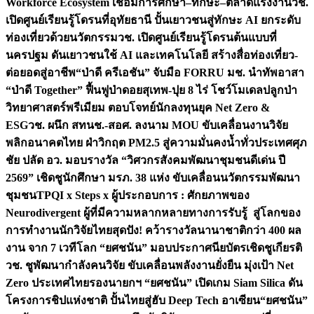
Workforce Ecosystem เชื่อมการศึกษา–ทักษะ–ตลาดแรงงาน
วช.
เปิดศูนย์เรียนรู้โดรนที่อุทัยธานี ปั้นเยาวชนสู่ทักษะ AI ยกระดับ
ท่องเที่ยวด้วยนวัตกรรม
วช. เปิดศูนย์เรียนรู้โดรนต้นแบบที่
นครปฐม ดันเยาวชนใช้ AI และเทคโนโลยี สร้างสื่อท่องเที่ยว-
ต่อยอดสู่อาชีพ
“ป่าดี ครีเอชัน” จับมือ FORRU มช. นำทัพอาสา
“ป่าดี Together” ฟื้นฟูป่าดอยสุเทพ-ปุย 8 ไร่ โชว์โมเดลปลูกป่า
วิทยาศาสตร์พรีเมียม ตอบโจทย์นักลงทุนยุค Net Zero &
ESG
วช. ผนึก สทนช.-สอศ. ลงนาม MOU ขับเคลื่อนงานวิจัย
พลิกอนาคตไทย ฝ่าวิกฤต PM2.5 สู่ความมั่นคงน้ำทั่วประเทศ
ศุภ
ชัย ปลัด อว. มอบรางวัล “วิศวกรสังคมพัฒนาชุมชนดีเด่น ปี
2569” เชิดชูนักศึกษา มรภ. 38 แห่ง ขับเคลื่อนนวัตกรรมพัฒนา
ชุมชน
TPQI x Steps x ผู้ประกอบการ : ศักยภาพของ
Neurodivergent ผู้ที่มีความหลากหลายทางการรับรู้ สู่โลกของ
การทำงาน
นักวิจัยไทยสุดปัง! คว้ารางวัลนานาชาติกว่า 400 ผล
งาน จาก 7 เวทีโลก “ยศชนัน” มอบประกาศนียบัตรเชิดชูเกียรติ
วช. ชูพัฒนากำลังคนวิจัย ขับเคลื่อนพลังงานยั่งยืน มุ่งเป้า Net
Zero ประเทศไทย
รองนายกฯ “ยศชนัน” เปิดเกม Siam Silica ดัน
โครงการชิปแห่งชาติ ปั้นไทยสู่ฮับ Deep Tech อาเซียน
“ยศชนัน”