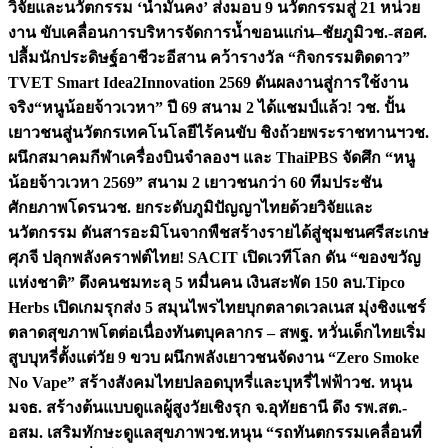
วิจัยและนวัตกรรม ‘น้ำมั่นคง’ ส่งมอบ 9 นวัตกรรมสู่ 21 หน่วย
งาน ขับเคลื่อนการบริหารจัดการน้ำขอนแก่น–ชัยภูมิ
วช.-สอศ.
ปลื้มนักประดิษฐ์อาชีวะอีสาน คว้ารางวัล “กิจกรรมติดดาว”
TVET Smart Idea2Innovation 2569 ดันผลงานสู่การใช้งาน
จริง
“หนูน้อยจ้าวเวหา” ปี 69 สนาม 2 ได้แชมป์แล้ว! วช. ปั้น
เยาวชนสู่นวัตกรเทคโนโลยีไร้คนขับ ชิงถ้วยพระราชทานฯ
วช.
ผนึกสมาคมกีฬาเครื่องบินจำลองฯ และ ThaiPBS จัดศึก “หนู
น้อยจ้าวเวหา 2569” สนาม 2 เยาวชนกว่า 60 ทีมประชัน
ศักยภาพโดรน
วช. ยกระดับภูมิปัญญาไทยด้วยวิจัยและ
นวัตกรรม ดันสารอะมิโนจากพืชสร้างรายได้สู่ชุมชนศรีสะเกษ
ศุภจี ปลุกพลังคราฟต์ไทย! SACIT เปิดเวทีโลก ดัน “ของขวัญ
แห่งชาติ” ดึงคนชมทะลุ 5 หมื่นคน เงินสะพัด 150 ลบ.
Tipco
Herbs เปิดเกมรุกส่ง 5 สมุนไพรไทยบุกตลาดเวลเนส มุ่งชิงแชร์
ตลาดสุขภาพโตต่อเนื่อง
ทันตบุคลากร – สพฐ. หวั่นเด็กไทยเริ่ม
สูบบุหรี่ตั้งแต่วัย 9 ขวบ ผนึกพลังเยาวชนจัดงาน “Zero Smoke
No Vape” สร้างสังคมไทยปลอดบุหรี่และบุหรี่ไฟฟ้า
วช. หนุน
มจธ. สร้างต้นแบบดูแลผู้สูงวัยเชิงรุก จ.อุทัยธานี ดึง รพ.สต.-
อสม. เสริมทักษะดูแลสุขภาพ
วช.หนุน “รถทันตกรรมเคลื่อนที่