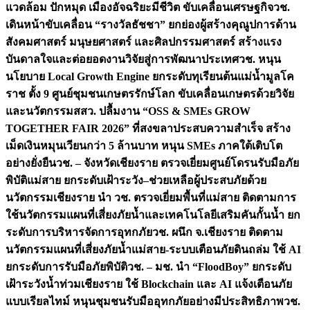
แวดล้อม ปักหมุด เมืองอัจฉริยะมีชีวิต ขับเคลื่อนเศรษฐกิจ
วช.
เดินหน้าขับเคลื่อน “รางวัลธัชชา” ยกย่องผู้สร้างคุณูปการด้าน
สังคมศาสตร์ มนุษยศาสตร์ และศิลปกรรมศาสตร์ สร้างแรง
บันดาลใจและต่อยอดงานวิจัยสู่การพัฒนาประเทศ
วช. หนุน
นโยบาย Local Growth Engine ยกระดับทุเรียนต้นแม่น้ำมูลโค
ราช ตั้ง 9 ศูนย์ชุมชนเกษตรรักษ์โลก ขับเคลื่อนเกษตรด้วยวิจัย
และนวัตกรรม
สสว. ปลื้มงาน “OSS & SMEs GROW
TOGETHER FAIR 2026” ที่สงขลาประสบความสำเร็จ สร้าง
เม็ดเงินหมุนเวียนกว่า 5 ล้านบาท หนุน SMEs ภาคใต้เติบโต
อย่างยั่งยืน
วช. – จังหวัดเชียงราย ตรวจเยี่ยมศูนย์โดรนรับมือภัย
พิบัติแม่สาย ยกระดับเฝ้าระวัง–ช่วยเหลือผู้ประสบภัยด้วย
นวัตกรรม
เชียงราย นำ วช. ตรวจเยี่ยมพื้นที่แม่สาย ติดตามการ
ใช้นวัตกรรมแผนที่เสี่ยงภัยน้ำและเทคโนโลยีเสริมคันกั้นน้ำ ยก
ระดับการบริหารจัดการอุทกภัย
วช. ผนึก จ.เชียงราย ติดตาม
นวัตกรรมแผนที่เสี่ยงภัยน้ำแม่สาย-ระบบเตือนภัยดินถล่ม ใช้ AI
ยกระดับการรับมือภัยพิบัติ
วช. – มช. นำ “FloodBoy” ยกระดับ
เฝ้าระวังน้ำท่วมเชียงราย ใช้ Blockchain และ AI แจ้งเตือนภัย
แบบเรียลไทม์ หนุนชุมชนรับมืออุทกภัยอย่างมีประสิทธิภาพ
วช.