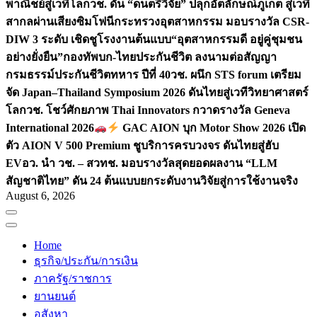
พาณิชย์สู่เวทีโลก
วช. ดัน “ดนตรีวิจัย” ปลุกอัตลักษณ์ภูเก็ต สู่เวที
สากลผ่านเสียงซิมโฟนี
กระทรวงอุตสาหกรรม มอบรางวัล CSR-
DIW 3 ระดับ เชิดชูโรงงานต้นแบบ“อุตสาหกรรมดี อยู่คู่ชุมชน
อย่างยั่งยืน”
กองทัพบก-ไทยประกันชีวิต ลงนามต่อสัญญา
กรมธรรม์ประกันชีวิตทหาร ปีที่ 40
วช. ผนึก STS forum เตรียม
จัด Japan–Thailand Symposium 2026 ดันไทยสู่เวทีวิทยาศาสตร์
โลก
วช. โชว์ศักยภาพ Thai Innovators กวาดรางวัล Geneva
International 2026
GAC AION บุก Motor Show 2026 เปิด
ตัว AION V 500 Premium ชูบริการครบวงจร ดันไทยสู่ฮับ
EV
อว. นำ วช. – สวทช. มอบรางวัลสุดยอดผลงาน “LLM
สัญชาติไทย” ดัน 24 ต้นแบบยกระดับงานวิจัยสู่การใช้งานจริง
August 6, 2026
Home
ธุรกิจ/ประกัน/การเงิน
ภาครัฐ/ราชการ
ยานยนต์
อสังหา