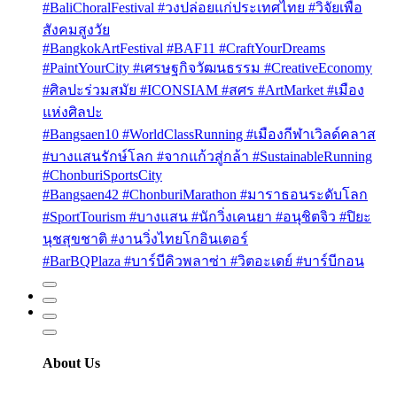
#BaliChoralFestival #วงปล่อยแก่ประเทศไทย #วิจัยเพื่อ
สังคมสูงวัย
#BangkokArtFestival #BAF11 #CraftYourDreams
#PaintYourCity #เศรษฐกิจวัฒนธรรม #CreativeEconomy
#ศิลปะร่วมสมัย #ICONSIAM #สศร #ArtMarket #เมือง
แห่งศิลปะ
#Bangsaen10 #WorldClassRunning #เมืองกีฬาเวิลด์คลาส
#บางแสนรักษ์โลก #จากแก้วสู่กล้า #SustainableRunning
#ChonburiSportsCity
#Bangsaen42 #ChonburiMarathon #มาราธอนระดับโลก
#SportTourism #บางแสน #นักวิ่งเคนยา #อนุชิตจิว #ปิยะ
นุชสุขชาติ #งานวิ่งไทยโกอินเตอร์
#BarBQPlaza #บาร์บีคิวพลาซ่า #วิตอะเดย์ #บาร์บีกอน
About Us