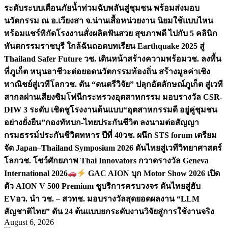
ระดับระบบเตือนภัยน้ำท่วมฉับพลันสู่ชุมชน พร้อมส่งมอบ
นวัตกรรม ณ อ.เวียงสา จ.น่าน
เสื้อหน่วยงาน นิยมใช้แบบไหน
พร้อมแชร์พิกัดโรงงานสั่งผลิต
ฟันสวย สุขภาพดี ไปกับ 5 คลินิก
ทันตกรรมราชบุรี ใกล้ฉัน
ถอดบทเรียน Earthquake 2025 สู่
Thailand Safer Future วช. เดินหน้าสร้างความพร้อม
วช. ลงพื้น
ที่ภูเก็ต หนุนอาชีวะต่อยอดนวัตกรรมท้องถิ่น สร้างมูลค่าเชิง
พาณิชย์สู่เวทีโลก
วช. ดัน “ดนตรีวิจัย” ปลุกอัตลักษณ์ภูเก็ต สู่เวที
สากลผ่านเสียงซิมโฟนี
กระทรวงอุตสาหกรรม มอบรางวัล CSR-
DIW 3 ระดับ เชิดชูโรงงานต้นแบบ“อุตสาหกรรมดี อยู่คู่ชุมชน
อย่างยั่งยืน”
กองทัพบก-ไทยประกันชีวิต ลงนามต่อสัญญา
กรมธรรม์ประกันชีวิตทหาร ปีที่ 40
วช. ผนึก STS forum เตรียม
จัด Japan–Thailand Symposium 2026 ดันไทยสู่เวทีวิทยาศาสตร์
โลก
วช. โชว์ศักยภาพ Thai Innovators กวาดรางวัล Geneva
International 2026
GAC AION บุก Motor Show 2026 เปิด
ตัว AION V 500 Premium ชูบริการครบวงจร ดันไทยสู่ฮับ
EV
อว. นำ วช. – สวทช. มอบรางวัลสุดยอดผลงาน “LLM
สัญชาติไทย” ดัน 24 ต้นแบบยกระดับงานวิจัยสู่การใช้งานจริง
August 6, 2026