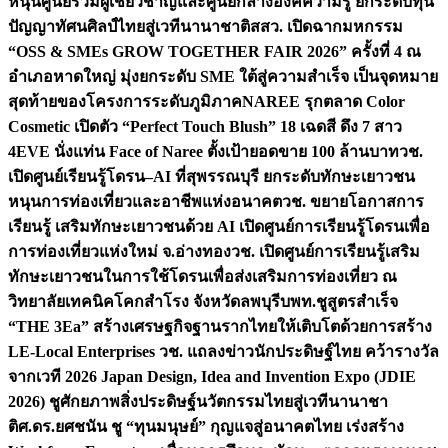
หนุนศูนย์รวมผู้เชี่ยวชาญและศูนย์กลางองค์ความรู้ ยกระดับทุน
ปัญญาทัศนศิลป์ไทยสู่เวทีนานาชาติ
สสว. เปิดฉากมหกรรม
“OSS & SMEs GROW TOGETHER FAIR 2026” ครั้งที่ 4 ณ
อำเภอหาดใหญ่ มุ่งยกระดับ SME ใต้สู่ความสำเร็จ เป็นจุดหมาย
สุดท้ายของโครงการระดับภูมิภาค
NAREE รุกตลาด Color
Cosmetic เปิดตัว “Perfect Touch Blush” 18 เฉดสี ดึง 7 สาว
4EVE นั่งแท่น Face of Naree ตั้งเป้ายอดขาย 100 ล้านบาท
วช.
เปิดศูนย์เรียนรู้โดรน–AI ที่สุพรรณบุรี ยกระดับทักษะเยาวชน
หนุนการท่องเที่ยวและอาชีพแห่งอนาคต
วช. ขยายโอกาสการ
เรียนรู้ เสริมทักษะเยาวชนด้วย AI เปิดศูนย์การเรียนรู้โดรนเพื่อ
การท่องเที่ยวแห่งใหม่ จ.อ่างทอง
วช. เปิดศูนย์การเรียนรู้เสริม
ทักษะเยาวชนในการใช้โดรนเพื่อส่งเสริมการท่องเที่ยว ณ
วิทยาลัยเทคนิคโคกสำโรง จังหวัดลพบุรี
บพท.ชูสูตรสำเร็จ
“THE 3Ea” สร้างเศรษฐกิจฐานรากไทยให้เติบโตด้วยการสร้าง
LE-Local Enterprises
วช. แถลงข่าวนักประดิษฐ์ไทย คว้ารางวัล
จากเวที 2026 Japan Design, Idea and Invention Expo (JDIE
2026) ชูศักยภาพสิ่งประดิษฐ์นวัตกรรมไทยสู่เวทีนานาชา
ติ
ศ.ดร.ยศชนัน ชู “ทุนมนุษย์” กุญแจสู่อนาคตไทย เร่งสร้าง