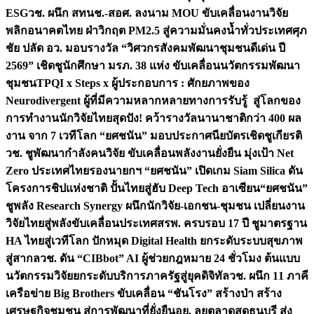
ESG
วช. ผนึก สทนช.-สอศ. ลงนาม MOU ขับเคลื่อนงานวิจัย
พลิกอนาคตไทย ฝ่าวิกฤต PM2.5 สู่ความมั่นคงน้ำทั่วประเทศ
ศุภ
ชัย ปลัด อว. มอบรางวัล “วิศวกรสังคมพัฒนาชุมชนดีเด่น ปี
2569” เชิดชูนักศึกษา มรภ. 38 แห่ง ขับเคลื่อนนวัตกรรมพัฒนา
ชุมชน
TPQI x Steps x ผู้ประกอบการ : ศักยภาพของ
Neurodivergent ผู้ที่มีความหลากหลายทางการรับรู้ สู่โลกของ
การทำงาน
นักวิจัยไทยสุดปัง! คว้ารางวัลนานาชาติกว่า 400 ผล
งาน จาก 7 เวทีโลก “ยศชนัน” มอบประกาศนียบัตรเชิดชูเกียรติ
วช. ชูพัฒนากำลังคนวิจัย ขับเคลื่อนพลังงานยั่งยืน มุ่งเป้า Net
Zero ประเทศไทย
รองนายกฯ “ยศชนัน” เปิดเกม Siam Silica ดัน
โครงการชิปแห่งชาติ ปั้นไทยสู่ฮับ Deep Tech อาเซียน
“ยศชนัน”
ชูพลัง Research Synergy ผนึกนักวิจัย-เอกชน-ชุมชน เปลี่ยนงาน
วิจัยไทยสู่พลังขับเคลื่อนประเทศ
สรพ. ครบรอบ 17 ปี ชูมาตรฐาน
HA ไทยสู่เวทีโลก ปักหมุด Digital Health ยกระดับระบบสุขภาพ
สู่สากล
วช. ดัน “CIBbot” AI ผู้ช่วยกฎหมาย 24 ชั่วโมง ต้นแบบ
นวัตกรรมวิจัยยกระดับบริการภาครัฐสู่ยุคดิจิทัล
วช. ผนึก 11 ภาคี
เครือข่าย Big Brothers ขับเคลื่อน “ชันโรง” สร้างป่า สร้าง
เศรษฐกิจชุมชน สู่การพัฒนาที่ยั่งยืน
อย. ลุยตลาดสดธนบุรี ส่ง