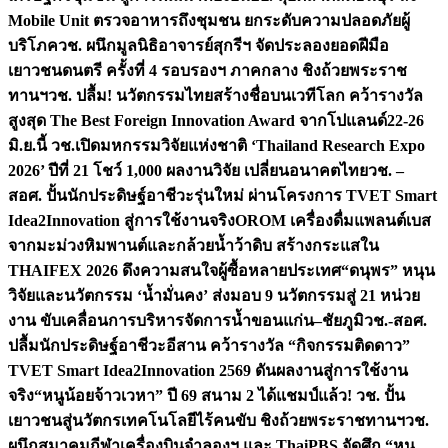
Mobile Unit ตรวจอาหารถึงชุมชน ยกระดับความปลอดภัยผู้
บริโภค
วช. ผนึกมูลนิธิอาจารย์สุกรีฯ จัดประลองยอดฝีมือ
เยาวชนดนตรี ครั้งที่ 4 รอบรองฯ ภาคกลาง ชิงถ้วยพระราช
ทานฯ
วช. ปลื้ม! นวัตกรรมไทยสร้างชื่อบนเวทีโลก คว้ารางวัล
สูงสุด The Best Foreign Innovation Award จากโปแลนด์
22-26
มิ.ย.นี้ วช.เปิดมหกรรมวิจัยแห่งชาติ ‘Thailand Research Expo
2026’ ปีที่ 21 โชว์ 1,000 ผลงานวิจัย เปลี่ยนอนาคตไทย
วช. –
สอศ. ปั้นนักประดิษฐ์อาชีวะรุ่นใหม่ ผ่านโครงการ TVET Smart
Idea2Innovation สู่การใช้งานจริง
OROM เครื่องดื่มแพลนต์เบส
จากมะม่วงหิมพานต์และกล้วยน้ำว้าดิบ สร้างกระแสใน
THAIFEX 2026 ดึงความสนใจผู้ซื้อหลายประเทศ
“ดนุพร” หนุน
วิจัยและนวัตกรรม ‘น้ำมั่นคง’ ส่งมอบ 9 นวัตกรรมสู่ 21 หน่วย
งาน ขับเคลื่อนการบริหารจัดการน้ำขอนแก่น–ชัยภูมิ
วช.-สอศ.
ปลื้มนักประดิษฐ์อาชีวะอีสาน คว้ารางวัล “กิจกรรมติดดาว”
TVET Smart Idea2Innovation 2569 ดันผลงานสู่การใช้งาน
จริง
“หนูน้อยจ้าวเวหา” ปี 69 สนาม 2 ได้แชมป์แล้ว! วช. ปั้น
เยาวชนสู่นวัตกรเทคโนโลยีไร้คนขับ ชิงถ้วยพระราชทานฯ
วช.
ผนึกสมาคมกีฬาเครื่องบินจำลองฯ และ ThaiPBS จัดศึก “หนู