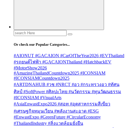
Search
for:
Or check our Popular Categories...
#AIONUT #GACAION #CarOfTheYear2026 #EVThailand
#รถยนต์ไฟฟ้า #GACAIONThailand #HatchbackEV
#MotorShow2026
#AmazingThailandCountdown2025 #ICONSIAM
#ICONSIAMCountdown2025
#ARTDNAHUB #วช #NRCT #อว #กระทรวงอว #ทัศน
ศิลป์ #SoftPower #ศิลปะไทย #นวัตกรรม #ทุนวัฒนธรรม
#ICONSIAM #VisualArts
#AsiaEnwastExpo2026 #สอท #อุตสาหกรรมสีเขียว
#เศรษฐกิจหมุนเวียน #พลังงานสะอาด #ESG
#EnwastExpo #GreenFuture #CircularEconomy
#ThailandIndustry #สิ่งแวดล้อมยั่งยืน