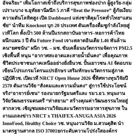
อัจฉริยะ” เพิ่มโอกาสเข้าถึงบริการสุขภาพช่องปาก ผู้สูงวัย-กลุ่ม
เปราะบาง จ.อุทัยธานี
ผนึก 5 ภาคี “Beat the Pressure” สู้ภัยเงียบ
ความดันโลหิตสูง เปิด Dashboard แห่งชาติคุมโรคทั่วไทย
“แสน
ชัย” นำทีม Knockout บุก 20 ประเทศ ดันเครื่องดื่มชูกำลังไทยสู่
เวทีโลก ตั้งเป้า 500 ล้านปีแรก
สถาบันอาหาร–หอการค้าไทย
ผนึกแผน 3 ปี ดัน Future Food เจาะตลาดอินเดีย 1.46 พันล้าน
คน
“ยศชนัน” ผนึก วช. – มช. ขับเคลื่อนนวัตกรรมจัดการ PM2.5
เชิงพื้นที่ หนุน “อากาศสะอาดและสายน้ำมั่นคง” เพื่อคุณภาพ
ชีวิตประชาชนภาคเหนืออย่างยั่งยืน
วช. ปั้นเยาวชน AI จัดอบรม
เขียนโปรแกรมโดรนแปรอักษร เสริมทักษะนวัตกรรมสู่ภาค
ปฏิบัติ
วช. เปิดเวที NRCT Open House 2026 ชี้ทิศทางทุนวิจัยปี
2570 ดันงานวิจัย “สังคมและความมั่นคง” สู่การใช้ประโยชน์
จริง
“อาจารย์เชน” รองนายกรัฐมนตรีและ รมว.อว. หนุนงาน
วิจัยวัฒนธรรมดนตรี “ท่าสยาม” สร้างคุณค่าวัฒนธรรมไทยสู่
สากล
วช. เชิญชมผลงานวิจัยและนวัตกรรมอาหารสุขภาพ ใน
งานแถลงข่าว NRCT x THAIFEX-ANUGA ASIA 2026
InnoFood, Healthy Choice
วช. หนุนงานวิจัย ม.สวนดุสิต นำ
มาตรฐานสากล ISO 37001ยกระดับความโปร่งใสองค์กร