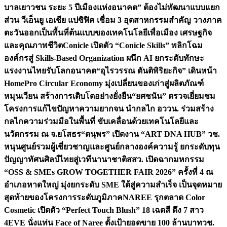
บาลเยาวชน ระยะ 5 ปี
เมืองแห่งอนาคต” ต้องไม่พัฒนาแบบแยก
ส่วน วีเอ็นยู เอเชีย แปซิฟิค เชื่อม 3 อุตสาหกรรมสำคัญ วางภาค
ตะวันออกเป็นพื้นที่ต้นแบบของเทคโนโลยีเพื่อเมือง เศรษฐกิจ
และคุณภาพชีวิต
Conicle เปิดตัว “Conicle Skills” พลิกโฉม
องค์กรสู่ Skills-Based Organization ผนึก AI ยกระดับทักษะ
แรงงานไทยรับโลกอนาคต
“อุไรวรรณ ตันติพิริยะกิจ” เดินหน้า
HomePro Circular Economy มุ่งเปลี่ยนของเก่าสู่ผลิตภัณฑ์
หมุนเวียน สร้างการเติบโตอย่างยั่งยืน
“ยศชนัน” ตรวจเยี่ยมชม
โครงการแก้ไขปัญหาความยากจน นำกลไก อววน. ร่วมสร้าง
กลไกความร่วมมือในพื้นที่ ขับเคลื่อนด้วยเทคโนโลยีและ
นวัตกรรม ณ จ.ยโสธร
“ดนุพร” เปิดงาน “ART DNA HUB” วช.
หนุนศูนย์รวมผู้เชี่ยวชาญและศูนย์กลางองค์ความรู้ ยกระดับทุน
ปัญญาทัศนศิลป์ไทยสู่เวทีนานาชาติ
สสว. เปิดฉากมหกรรม
“OSS & SMEs GROW TOGETHER FAIR 2026” ครั้งที่ 4 ณ
อำเภอหาดใหญ่ มุ่งยกระดับ SME ใต้สู่ความสำเร็จ เป็นจุดหมาย
สุดท้ายของโครงการระดับภูมิภาค
NAREE รุกตลาด Color
Cosmetic เปิดตัว “Perfect Touch Blush” 18 เฉดสี ดึง 7 สาว
4EVE นั่งแท่น Face of Naree ตั้งเป้ายอดขาย 100 ล้านบาท
วช.