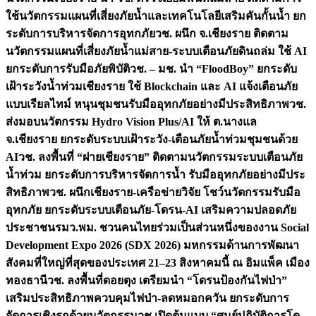
ใช้นวัตกรรมแผนที่เสี่ยงภัยน้ำและเทคโนโลยีเสริมคันกั้นน้ำ ยก
ระดับการบริหารจัดการอุทกภัย
วช. ผนึก จ.เชียงราย ติดตาม
นวัตกรรมแผนที่เสี่ยงภัยน้ำแม่สาย-ระบบเตือนภัยดินถล่ม ใช้ AI
ยกระดับการรับมือภัยพิบัติ
วช. – มช. นำ “FloodBoy” ยกระดับ
เฝ้าระวังน้ำท่วมเชียงราย ใช้ Blockchain และ AI แจ้งเตือนภัย
แบบเรียลไทม์ หนุนชุมชนรับมืออุทกภัยอย่างมีประสิทธิภาพ
วช.
ส่งมอบนวัตกรรม Hydro Vision Plus/AI ให้ ต.นางแล
จ.เชียงราย ยกระดับระบบเฝ้าระวัง-เตือนภัยน้ำท่วมชุมชนด้วย
AI
วช. ลงพื้นที่ “ฝายเชียงราย” ติดตามนวัตกรรมระบบเตือนภัย
น้ำท่วม ยกระดับการบริหารจัดการน้ำ รับมืออุทกภัยอย่างมีประ
สิทธิภาพ
วช. ผนึกเชียงราย-เครือข่ายวิจัย โชว์นวัตกรรมรับมือ
อุทกภัย ยกระดับระบบเตือนภัย-โดรน-AI เสริมความปลอดภัย
ประชาชน
รมว.พม. ชวนคนไทยร่วมเป็นส่วนหนึ่งของงาน Social
Development Expo 2026 (SDX 2026) มหกรรมด้านการพัฒนา
สังคมที่ใหญ่ที่สุดของประเทศ 21–23 สิงหาคมนี้ ณ อิมแพ็ค เมือง
ทองธานี
วช. ลงพื้นที่ดอยตุง เตรียมนำ “โดรนป้องกันไฟป่า”
เสริมประสิทธิภาพควบคุมไฟป่า-ลดหมอกควัน ยกระดับการ
จัดการเชิงรุกด้วยนวัตกรรม
วช.เปิดต้นแบบ “ศูนย์ปฏิบัติการโด