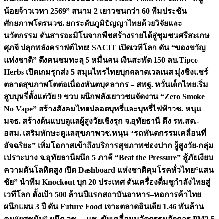
น้อยจ้าวเวหา 2569” สนาม 2 เยาวชนกว่า 60 ทีมประชัน
ศักยภาพโดรน
วช. ยกระดับภูมิปัญญาไทยด้วยวิจัยและ
นวัตกรรม ดันสารอะมิโนจากพืชสร้างรายได้สู่ชุมชนศรีสะเกษ
ศุภจี ปลุกพลังคราฟต์ไทย! SACIT เปิดเวทีโลก ดัน “ของขวัญ
แห่งชาติ” ดึงคนชมทะลุ 5 หมื่นคน เงินสะพัด 150 ลบ.
Tipco
Herbs เปิดเกมรุกส่ง 5 สมุนไพรไทยบุกตลาดเวลเนส มุ่งชิงแชร์
ตลาดสุขภาพโตต่อเนื่อง
ทันตบุคลากร – สพฐ. หวั่นเด็กไทยเริ่ม
สูบบุหรี่ตั้งแต่วัย 9 ขวบ ผนึกพลังเยาวชนจัดงาน “Zero Smoke
No Vape” สร้างสังคมไทยปลอดบุหรี่และบุหรี่ไฟฟ้า
วช. หนุน
มจธ. สร้างต้นแบบดูแลผู้สูงวัยเชิงรุก จ.อุทัยธานี ดึง รพ.สต.-
อสม. เสริมทักษะดูแลสุขภาพ
วช.หนุน “รถทันตกรรมเคลื่อนที่
อัจฉริยะ” เพิ่มโอกาสเข้าถึงบริการสุขภาพช่องปาก ผู้สูงวัย-กลุ่ม
เปราะบาง จ.อุทัยธานี
ผนึก 5 ภาคี “Beat the Pressure” สู้ภัยเงียบ
ความดันโลหิตสูง เปิด Dashboard แห่งชาติคุมโรคทั่วไทย
“แสน
ชัย” นำทีม Knockout บุก 20 ประเทศ ดันเครื่องดื่มชูกำลังไทยสู่
เวทีโลก ตั้งเป้า 500 ล้านปีแรก
สถาบันอาหาร–หอการค้าไทย
ผนึกแผน 3 ปี ดัน Future Food เจาะตลาดอินเดีย 1.46 พันล้าน
คน
“ยศชนัน” ผนึก วช. – มช. ขับเคลื่อนนวัตกรรมจัดการ PM2.5