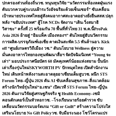
ปกครองส่วนท้องถิ่น
วช. หนุนทุนวิจัย “นวัตกรรมห้องลดฝุ่นแรง
ดันบวกควบคู่ระบบเฝ้าระวังอัจฉริยะด้วยเซ็นเซอร์” ขับเคลื่อน
เป้าหมายประเทศไทยสู่สังคมอากาศสะอาดอย่างยั่งยืน
สสส.ปลุก
พลัง “ขยับประเทศ” สู้โรค NCDs จัดงาน “เดิน-วิ่งสมาธิ
วิสาขะ” ครั้งที่ 25 พร้อมกัน 70 พื้นที่ทั่วไทย 31 พ.ค.นี้
ProPak
Asia 2026 ย้ายสู่ “อิมแพ็ค เมืองทองฯ” ดันไทยสู่ฮับนวัตกรรม
การผลิต-บรรจุภัณฑ์เอเชีย คาดเงินสะพัด 5.5 พันล้าน
อว. Kick
off “ศูนย์เกษตรวิถีเมือง วช.” ดันนโยบาย Wellness สู่ความ
มั่นคงอาหารไทย
กองทุนพัฒนาสื่อฯ จัดปัจฉิมนิเทศ “Young จะ
เล่า” มอบประกาศนียบัตร 60 มัคคุเทศก์น้อยแห่งสยาม ปั้นนัก
เล่าเรื่องรุ่นใหม่
SKYWORTH PV ปักหมุดไทย เปิดสำนักงาน
ใหม่ เดินหน้าพลังงานสะอาดลุยอาเซียนเต็มสูบ
วช. ผนึก STS
Forum ไทย–ญี่ปุ่น 2026 ดัน AI ขับเคลื่อนสุขภาพ–สิ่งแวดล้อม
สร้างนักวิทย์รุ่นใหม่
“อ.เชน” เปิดเวที STS Forum ไทย–ญี่ปุ่น
2026 ดันงานวิจัยสู่เศรษฐกิจจริง ชู Health Economy–เซมิ
คอนดักเตอร์เป็นหัวหอก
วช. –โรงเรียนนายร้อยตำรวจ ขับ
เคลื่อนนวัตกรรมบอร์ดเกม “Gift or Guilt” สร้างความโปร่งใส
เสริมนโยบาย No Gift Policy
วช. จับมือระนอง โชว์โดรนแปร