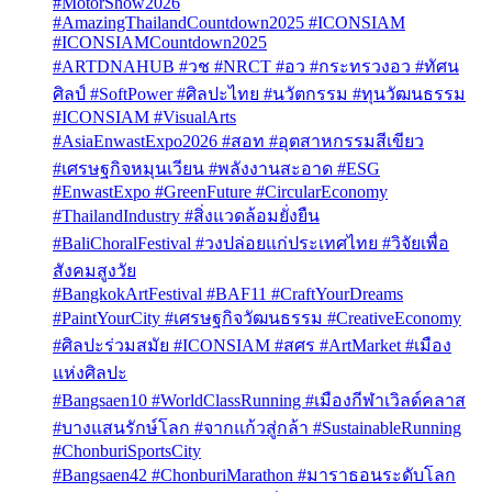
#MotorShow2026
#AmazingThailandCountdown2025 #ICONSIAM
#ICONSIAMCountdown2025
#ARTDNAHUB #วช #NRCT #อว #กระทรวงอว #ทัศน
ศิลป์ #SoftPower #ศิลปะไทย #นวัตกรรม #ทุนวัฒนธรรม
#ICONSIAM #VisualArts
#AsiaEnwastExpo2026 #สอท #อุตสาหกรรมสีเขียว
#เศรษฐกิจหมุนเวียน #พลังงานสะอาด #ESG
#EnwastExpo #GreenFuture #CircularEconomy
#ThailandIndustry #สิ่งแวดล้อมยั่งยืน
#BaliChoralFestival #วงปล่อยแก่ประเทศไทย #วิจัยเพื่อ
สังคมสูงวัย
#BangkokArtFestival #BAF11 #CraftYourDreams
#PaintYourCity #เศรษฐกิจวัฒนธรรม #CreativeEconomy
#ศิลปะร่วมสมัย #ICONSIAM #สศร #ArtMarket #เมือง
แห่งศิลปะ
#Bangsaen10 #WorldClassRunning #เมืองกีฬาเวิลด์คลาส
#บางแสนรักษ์โลก #จากแก้วสู่กล้า #SustainableRunning
#ChonburiSportsCity
#Bangsaen42 #ChonburiMarathon #มาราธอนระดับโลก