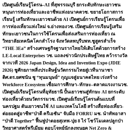
เปิดศูนย์เรียนรู้โดรน–AI ที่สุพรรณบุรี ยกระดับทักษะเยาวชน
หนุนการท่องเที่ยวและอาชีพแห่งอนาคต
วช. ขยายโอกาสการ
เรียนรู้ เสริมทักษะเยาวชนด้วย AI เปิดศูนย์การเรียนรู้โดรนเพื่อ
การท่องเที่ยวแห่งใหม่ จ.อ่างทอง
วช. เปิดศูนย์การเรียนรู้เสริม
ทักษะเยาวชนในการใช้โดรนเพื่อส่งเสริมการท่องเที่ยว ณ
วิทยาลัยเทคนิคโคกสำโรง จังหวัดลพบุรี
บพท.ชูสูตรสำเร็จ
“THE 3Ea” สร้างเศรษฐกิจฐานรากไทยให้เติบโตด้วยการสร้าง
LE-Local Enterprises
วช. แถลงข่าวนักประดิษฐ์ไทย คว้ารางวัล
จากเวที 2026 Japan Design, Idea and Invention Expo (JDIE
2026) ชูศักยภาพสิ่งประดิษฐ์นวัตกรรมไทยสู่เวทีนานาชา
ติ
ศ.ดร.ยศชนัน ชู “ทุนมนุษย์” กุญแจสู่อนาคตไทย เร่งสร้าง
Workforce Ecosystem เชื่อมการศึกษา–ทักษะ–ตลาดแรงงาน
วช.
เปิดศูนย์เรียนรู้โดรนที่อุทัยธานี ปั้นเยาวชนสู่ทักษะ AI ยกระดับ
ท่องเที่ยวด้วยนวัตกรรม
วช. เปิดศูนย์เรียนรู้โดรนต้นแบบที่
นครปฐม ดันเยาวชนใช้ AI และเทคโนโลยี สร้างสื่อท่องเที่ยว-
ต่อยอดสู่อาชีพ
“ป่าดี ครีเอชัน” จับมือ FORRU มช. นำทัพอาสา
“ป่าดี Together” ฟื้นฟูป่าดอยสุเทพ-ปุย 8 ไร่ โชว์โมเดลปลูกป่า
วิทยาศาสตร์พรีเมียม ตอบโจทย์นักลงทุนยุค Net Zero &