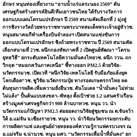
อักษร หนุนท่องเที่ยวงาน “อาบน้ำแร่แลระนอง 2569” ดัน
เศรษฐกิจสร้างสรรค์
ยินดี!ทีมเยาวชนไทย ได้รับรางวัลการ
ออกแบบแผนโดรนแปรอักษร ปี 2569 สนามคัดเลือกที่ 2 มุ่งสู่
การชิงรางวัลถ้วยพระราชทานพระบาทสมเด็จพระเจ้าอยู่หัว
วช.
หนุนสมาคมกีฬาเครื่องบินจำลองฯ เปิดสนามแข่งขันการ
ออกแบบโดรนแปรอักษร ชิงถ้วยพระราชทาน ปี 2569 สนามคัด
เลือกสนามที่ 2
วช. ผนึกกองทัพภาคที่ 2 เปิดศูนย์พัฒนา “โดรน
ยุทธวิธี” ยกระดับเทคโนโลยีความมั่นคงไทย
วช. ผนึก ววน. ถก
วิกฤต “หมอกควันภาคเหนือ” ชี้ทางออก PM2.5 ด้วยวิจัย–
นวัตกรรม
วช. เปิดเวที “ผนึกวิจัย-เทคโนโลยี รับมือภัยแล้งยุค
โลกเดือด“
วช. ชูวิจัย-นวัตกรรมปุ๋ย ทางรอดเกษตรกรไทย ลด
ต้นทุนการผลิต-เพิ่มความยั่งยืน
วช. ดันโมเดล “น้ำมั่นคง ไม่ท่วม
ไม่แล้ง” ปั้นต้นแบบสงขลา–พัทลุง ตั้งเป้าช่วย 1.2 แสนครัวเรือน
สร้างมูลค่าเศรษฐกิจกว่า 900 ล้านบาท
วช. หนุน วว. นำ
นวัตกรรมแก้ปัญหา PM2.5 ต่อยอดงานวิจัยสู่ชุมชน ณ ต.จันจว้า
ใต้ อ.แม่จัน จ.เชียงราย
วช. หนุน วว. นำวิจัยนวัตกรรมยกระดับ
การผลิตกาแฟ และศูนย์ถ่ายทอดองค์ความรู้กาแฟครบวงจร ณ
อ.แม่จริม จ.น่าน
วช. หนุน มศว. “นวัตกรรมเพื่อน้ำที่มั่นคง” ยก