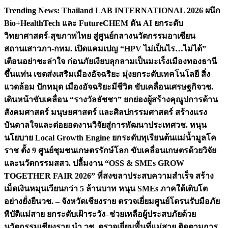
Skip
Trending News:
Thailand LAB INTERNATIONAL 2026 ผนึก
to
Bio+HealthTech และ FutureCHEM ดัน AI ยกระดับ
content
วิทยาศาสตร์-สุขภาพไทย สู่ศูนย์กลางนวัตกรรมอาเซียน
สถานเสาวภา-กทม. เปิดแคมเปญ “HPV ไม่เป็นไร…ไม่ได้”
เตือนอย่าชะล่าใจ ก่อนภัยเงียบลุกลามเป็นมะเร็ง
เมืองทองธานี
ขึ้นแท่น เขตส่งเสริมเมืองอัจฉริยะ มุ่งยกระดับเทคโนโลยี สิ่ง
แวดล้อม ปักหมุด เมืองอัจฉริยะมีชีวิต ขับเคลื่อนเศรษฐกิจ
วช.
เดินหน้าขับเคลื่อน “รางวัลธัชชา” ยกย่องผู้สร้างคุณูปการด้าน
สังคมศาสตร์ มนุษยศาสตร์ และศิลปกรรมศาสตร์ สร้างแรง
บันดาลใจและต่อยอดงานวิจัยสู่การพัฒนาประเทศ
วช. หนุน
นโยบาย Local Growth Engine ยกระดับทุเรียนต้นแม่น้ำมูลโค
ราช ตั้ง 9 ศูนย์ชุมชนเกษตรรักษ์โลก ขับเคลื่อนเกษตรด้วยวิจัย
และนวัตกรรม
สสว. ปลื้มงาน “OSS & SMEs GROW
TOGETHER FAIR 2026” ที่สงขลาประสบความสำเร็จ สร้าง
เม็ดเงินหมุนเวียนกว่า 5 ล้านบาท หนุน SMEs ภาคใต้เติบโต
อย่างยั่งยืน
วช. – จังหวัดเชียงราย ตรวจเยี่ยมศูนย์โดรนรับมือภัย
พิบัติแม่สาย ยกระดับเฝ้าระวัง–ช่วยเหลือผู้ประสบภัยด้วย
นวัตกรรม
เชียงราย นำ วช. ตรวจเยี่ยมพื้นที่แม่สาย ติดตามการ