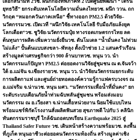
เลือกสนามที่ 2
วช. ผนึกกองทัพภาคที่ 2 เปิดศูนย์พัฒนา “โดรน
ยุทธวิธี” ยกระดับเทคโนโลยีความมั่นคงไทย
วช. ผนึก ววน. ถก
วิกฤต “หมอกควันภาคเหนือ” ชี้ทางออก PM2.5 ด้วยวิจัย–
นวัตกรรม
วช. เปิดเวที “ผนึกวิจัย-เทคโนโลยี รับมือภัยแล้งยุค
โลกเดือด“
วช. ชูวิจัย-นวัตกรรมปุ๋ย ทางรอดเกษตรกรไทย ลด
ต้นทุนการผลิต-เพิ่มความยั่งยืน
วช. ดันโมเดล “น้ำมั่นคง ไม่ท่วม
ไม่แล้ง” ปั้นต้นแบบสงขลา–พัทลุง ตั้งเป้าช่วย 1.2 แสนครัวเรือน
สร้างมูลค่าเศรษฐกิจกว่า 900 ล้านบาท
วช. หนุน วว. นำ
นวัตกรรมแก้ปัญหา PM2.5 ต่อยอดงานวิจัยสู่ชุมชน ณ ต.จันจว้า
ใต้ อ.แม่จัน จ.เชียงราย
วช. หนุน วว. นำวิจัยนวัตกรรมยกระดับ
การผลิตกาแฟ และศูนย์ถ่ายทอดองค์ความรู้กาแฟครบวงจร ณ
อ.แม่จริม จ.น่าน
วช. หนุน มศว. “นวัตกรรมเพื่อน้ำที่มั่นคง” ยก
ระดับระบบเตือนภัยน้ำท่วมฉับพลันสู่ชุมชน พร้อมส่งมอบ
นวัตกรรม ณ อ.เวียงสา จ.น่าน
เสื้อหน่วยงาน นิยมใช้แบบไหน
พร้อมแชร์พิกัดโรงงานสั่งผลิต
ฟันสวย สุขภาพดี ไปกับ 5 คลินิก
ทันตกรรมราชบุรี ใกล้ฉัน
ถอดบทเรียน Earthquake 2025 สู่
Thailand Safer Future วช. เดินหน้าสร้างความพร้อม
วช. ลงพื้น
ที่ภูเก็ต หนุนอาชีวะต่อยอดนวัตกรรมท้องถิ่น สร้างมูลค่าเชิง