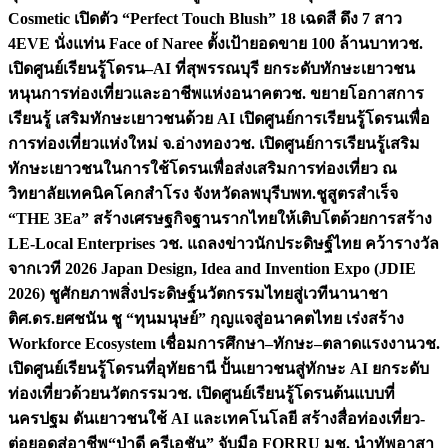
Cosmetic เปิดตัว “Perfect Touch Blush” 18 เฉดสี ดึง 7 สาว
4EVE นั่งแท่น Face of Naree ตั้งเป้ายอดขาย 100 ล้านบาท
วช.
เปิดศูนย์เรียนรู้โดรน–AI ที่สุพรรณบุรี ยกระดับทักษะเยาวชน
หนุนการท่องเที่ยวและอาชีพแห่งอนาคต
วช. ขยายโอกาสการ
เรียนรู้ เสริมทักษะเยาวชนด้วย AI เปิดศูนย์การเรียนรู้โดรนเพื่อ
การท่องเที่ยวแห่งใหม่ จ.อ่างทอง
วช. เปิดศูนย์การเรียนรู้เสริม
ทักษะเยาวชนในการใช้โดรนเพื่อส่งเสริมการท่องเที่ยว ณ
วิทยาลัยเทคนิคโคกสำโรง จังหวัดลพบุรี
บพท.ชูสูตรสำเร็จ
“THE 3Ea” สร้างเศรษฐกิจฐานรากไทยให้เติบโตด้วยการสร้าง
LE-Local Enterprises
วช. แถลงข่าวนักประดิษฐ์ไทย คว้ารางวัล
จากเวที 2026 Japan Design, Idea and Invention Expo (JDIE
2026) ชูศักยภาพสิ่งประดิษฐ์นวัตกรรมไทยสู่เวทีนานาชา
ติ
ศ.ดร.ยศชนัน ชู “ทุนมนุษย์” กุญแจสู่อนาคตไทย เร่งสร้าง
Workforce Ecosystem เชื่อมการศึกษา–ทักษะ–ตลาดแรงงาน
วช.
เปิดศูนย์เรียนรู้โดรนที่อุทัยธานี ปั้นเยาวชนสู่ทักษะ AI ยกระดับ
ท่องเที่ยวด้วยนวัตกรรม
วช. เปิดศูนย์เรียนรู้โดรนต้นแบบที่
นครปฐม ดันเยาวชนใช้ AI และเทคโนโลยี สร้างสื่อท่องเที่ยว-
ต่อยอดสู่อาชีพ
“ป่าดี ครีเอชัน” จับมือ FORRU มช. นำทัพอาสา