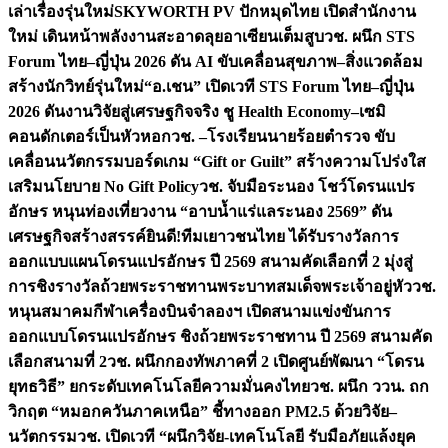
เล่าเรื่องรุ่นใหม่
SKYWORTH PV ปักหมุดไทย เปิดสำนักงาน
ใหม่ เดินหน้าพลังงานสะอาดลุยอาเซียนเต็มสูบ
วช. ผนึก STS
Forum ไทย–ญี่ปุ่น 2026 ดัน AI ขับเคลื่อนสุขภาพ–สิ่งแวดล้อม
สร้างนักวิทย์รุ่นใหม่
“อ.เชน” เปิดเวที STS Forum ไทย–ญี่ปุ่น
2026 ดันงานวิจัยสู่เศรษฐกิจจริง ชู Health Economy–เซมิ
คอนดักเตอร์เป็นหัวหอก
วช. –โรงเรียนนายร้อยตำรวจ ขับ
เคลื่อนนวัตกรรมบอร์ดเกม “Gift or Guilt” สร้างความโปร่งใส
เสริมนโยบาย No Gift Policy
วช. จับมือระนอง โชว์โดรนแปร
อักษร หนุนท่องเที่ยวงาน “อาบน้ำแร่แลระนอง 2569” ดัน
เศรษฐกิจสร้างสรรค์
ยินดี!ทีมเยาวชนไทย ได้รับรางวัลการ
ออกแบบแผนโดรนแปรอักษร ปี 2569 สนามคัดเลือกที่ 2 มุ่งสู่
การชิงรางวัลถ้วยพระราชทานพระบาทสมเด็จพระเจ้าอยู่หัว
วช.
หนุนสมาคมกีฬาเครื่องบินจำลองฯ เปิดสนามแข่งขันการ
ออกแบบโดรนแปรอักษร ชิงถ้วยพระราชทาน ปี 2569 สนามคัด
เลือกสนามที่ 2
วช. ผนึกกองทัพภาคที่ 2 เปิดศูนย์พัฒนา “โดรน
ยุทธวิธี” ยกระดับเทคโนโลยีความมั่นคงไทย
วช. ผนึก ววน. ถก
วิกฤต “หมอกควันภาคเหนือ” ชี้ทางออก PM2.5 ด้วยวิจัย–
นวัตกรรม
วช. เปิดเวที “ผนึกวิจัย-เทคโนโลยี รับมือภัยแล้งยุค