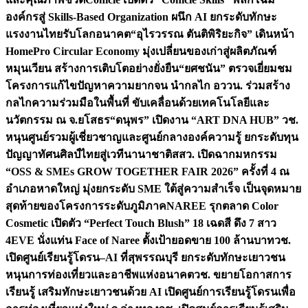
องค์กรสู่ Skills-Based Organization ผนึก AI ยกระดับทักษะ
แรงงานไทยรับโลกอนาคต
“อุไรวรรณ ตันติพิริยะกิจ” เดินหน้า
HomePro Circular Economy มุ่งเปลี่ยนของเก่าสู่ผลิตภัณฑ์
หมุนเวียน สร้างการเติบโตอย่างยั่งยืน
“ยศชนัน” ตรวจเยี่ยมชม
โครงการแก้ไขปัญหาความยากจน นำกลไก อววน. ร่วมสร้าง
กลไกความร่วมมือในพื้นที่ ขับเคลื่อนด้วยเทคโนโลยีและ
นวัตกรรม ณ จ.ยโสธร
“ดนุพร” เปิดงาน “ART DNA HUB” วช.
หนุนศูนย์รวมผู้เชี่ยวชาญและศูนย์กลางองค์ความรู้ ยกระดับทุน
ปัญญาทัศนศิลป์ไทยสู่เวทีนานาชาติ
สสว. เปิดฉากมหกรรม
“OSS & SMEs GROW TOGETHER FAIR 2026” ครั้งที่ 4 ณ
อำเภอหาดใหญ่ มุ่งยกระดับ SME ใต้สู่ความสำเร็จ เป็นจุดหมาย
สุดท้ายของโครงการระดับภูมิภาค
NAREE รุกตลาด Color
Cosmetic เปิดตัว “Perfect Touch Blush” 18 เฉดสี ดึง 7 สาว
4EVE นั่งแท่น Face of Naree ตั้งเป้ายอดขาย 100 ล้านบาท
วช.
เปิดศูนย์เรียนรู้โดรน–AI ที่สุพรรณบุรี ยกระดับทักษะเยาวชน
หนุนการท่องเที่ยวและอาชีพแห่งอนาคต
วช. ขยายโอกาสการ
เรียนรู้ เสริมทักษะเยาวชนด้วย AI เปิดศูนย์การเรียนรู้โดรนเพื่อ