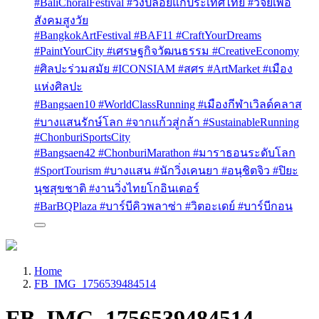
#BaliChoralFestival #วงปล่อยแก่ประเทศไทย #วิจัยเพื่อ
สังคมสูงวัย
#BangkokArtFestival #BAF11 #CraftYourDreams
#PaintYourCity #เศรษฐกิจวัฒนธรรม #CreativeEconomy
#ศิลปะร่วมสมัย #ICONSIAM #สศร #ArtMarket #เมือง
แห่งศิลปะ
#Bangsaen10 #WorldClassRunning #เมืองกีฬาเวิลด์คลาส
#บางแสนรักษ์โลก #จากแก้วสู่กล้า #SustainableRunning
#ChonburiSportsCity
#Bangsaen42 #ChonburiMarathon #มาราธอนระดับโลก
#SportTourism #บางแสน #นักวิ่งเคนยา #อนุชิตจิว #ปิยะ
นุชสุขชาติ #งานวิ่งไทยโกอินเตอร์
#BarBQPlaza #บาร์บีคิวพลาซ่า #วิตอะเดย์ #บาร์บีกอน
Home
FB_IMG_1756539484514
FB_IMG_1756539484514