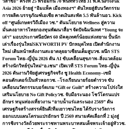
วิสาขะ” ครั้งที่ 25 พร้อมกัน 70 พื้นที่ทั่วไทย 31 พ.ค.นี้
ProPak
Asia 2026 ย้ายสู่ “อิมแพ็ค เมืองทองฯ” ดันไทยสู่ฮับนวัตกรรม
การผลิต-บรรจุภัณฑ์เอเชีย คาดเงินสะพัด 5.5 พันล้าน
อว. Kick
off “ศูนย์เกษตรวิถีเมือง วช.” ดันนโยบาย Wellness สู่ความ
มั่นคงอาหารไทย
กองทุนพัฒนาสื่อฯ จัดปัจฉิมนิเทศ “Young จะ
เล่า” มอบประกาศนียบัตร 60 มัคคุเทศก์น้อยแห่งสยาม ปั้นนัก
เล่าเรื่องรุ่นใหม่
SKYWORTH PV ปักหมุดไทย เปิดสำนักงาน
ใหม่ เดินหน้าพลังงานสะอาดลุยอาเซียนเต็มสูบ
วช. ผนึก STS
Forum ไทย–ญี่ปุ่น 2026 ดัน AI ขับเคลื่อนสุขภาพ–สิ่งแวดล้อม
สร้างนักวิทย์รุ่นใหม่
“อ.เชน” เปิดเวที STS Forum ไทย–ญี่ปุ่น
2026 ดันงานวิจัยสู่เศรษฐกิจจริง ชู Health Economy–เซมิ
คอนดักเตอร์เป็นหัวหอก
วช. –โรงเรียนนายร้อยตำรวจ ขับ
เคลื่อนนวัตกรรมบอร์ดเกม “Gift or Guilt” สร้างความโปร่งใส
เสริมนโยบาย No Gift Policy
วช. จับมือระนอง โชว์โดรนแปร
อักษร หนุนท่องเที่ยวงาน “อาบน้ำแร่แลระนอง 2569” ดัน
เศรษฐกิจสร้างสรรค์
ยินดี!ทีมเยาวชนไทย ได้รับรางวัลการ
ออกแบบแผนโดรนแปรอักษร ปี 2569 สนามคัดเลือกที่ 2 มุ่งสู่
การชิงรางวัลถ้วยพระราชทานพระบาทสมเด็จพระเจ้าอยู่หัว
วช.