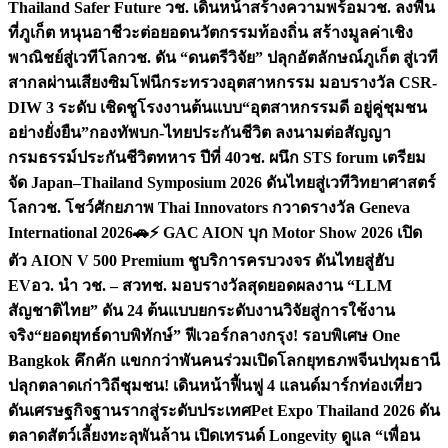
Thailand Safer Future วช. เดินหน้าสร้างความพร้อม
วช. ลงพื้น
ที่ภูเก็ต หนุนอาชีวะต่อยอดนวัตกรรมท้องถิ่น สร้างมูลค่าเชิง
พาณิชย์สู่เวทีโลก
วช. ดัน “ดนตรีวิจัย” ปลุกอัตลักษณ์ภูเก็ต สู่เวที
สากลผ่านเสียงซิมโฟนี
กระทรวงอุตสาหกรรม มอบรางวัล CSR-
DIW 3 ระดับ เชิดชูโรงงานต้นแบบ“อุตสาหกรรมดี อยู่คู่ชุมชน
อย่างยั่งยืน”
กองทัพบก-ไทยประกันชีวิต ลงนามต่อสัญญา
กรมธรรม์ประกันชีวิตทหาร ปีที่ 40
วช. ผนึก STS forum เตรียม
จัด Japan–Thailand Symposium 2026 ดันไทยสู่เวทีวิทยาศาสตร์
โลก
วช. โชว์ศักยภาพ Thai Innovators กวาดรางวัล Geneva
International 2026
🚗⚡️ GAC AION บุก Motor Show 2026 เปิด
ตัว AION V 500 Premium ชูบริการครบวงจร ดันไทยสู่ฮับ
EV
อว. นำ วช. – สวทช. มอบรางวัลสุดยอดผลงาน “LLM
สัญชาติไทย” ดัน 24 ต้นแบบยกระดับงานวิจัยสู่การใช้งาน
จริง
“ยอดยุทธ์ดาบพิทักษ์” ฟีเวอร์กลางกรุง! รอบพิเศษ One
Bangkok คึกคัก แขกกว่าพันคนร่วมเปิดโลกยุทธภพจีน
ปทุมธานี
ปลุกตลาดเก่าวิถีชุมชน! เดินหน้าฟื้นฟู 4 แลนด์มาร์กท่องเที่ยว
ดันเศรษฐกิจฐานรากสู่ระดับประเทศ
Pet Expo Thailand 2026 ดัน
ตลาดสัตว์เลี้ยงทะลุพันล้าน เปิดเทรนด์ Longevity ดูแล “เพื่อน