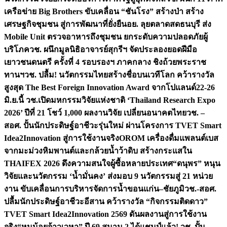
เครือข่าย Big Brothers ขับเคลื่อน “ชันโรง” สร้างป่า สร้าง
เศรษฐกิจชุมชน สู่การพัฒนาที่ยั่งยืน
อย. ลุยตลาดสดธนบุรี ส่ง
Mobile Unit ตรวจอาหารถึงชุมชน ยกระดับความปลอดภัยผู้
บริโภค
วช. ผนึกมูลนิธิอาจารย์สุกรีฯ จัดประลองยอดฝีมือ
เยาวชนดนตรี ครั้งที่ 4 รอบรองฯ ภาคกลาง ชิงถ้วยพระราช
ทานฯ
วช. ปลื้ม! นวัตกรรมไทยสร้างชื่อบนเวทีโลก คว้ารางวัล
สูงสุด The Best Foreign Innovation Award จากโปแลนด์
22-26
มิ.ย.นี้ วช.เปิดมหกรรมวิจัยแห่งชาติ ‘Thailand Research Expo
2026’ ปีที่ 21 โชว์ 1,000 ผลงานวิจัย เปลี่ยนอนาคตไทย
วช. –
สอศ. ปั้นนักประดิษฐ์อาชีวะรุ่นใหม่ ผ่านโครงการ TVET Smart
Idea2Innovation สู่การใช้งานจริง
OROM เครื่องดื่มแพลนต์เบส
จากมะม่วงหิมพานต์และกล้วยน้ำว้าดิบ สร้างกระแสใน
THAIFEX 2026 ดึงความสนใจผู้ซื้อหลายประเทศ
“ดนุพร” หนุน
วิจัยและนวัตกรรม ‘น้ำมั่นคง’ ส่งมอบ 9 นวัตกรรมสู่ 21 หน่วย
งาน ขับเคลื่อนการบริหารจัดการน้ำขอนแก่น–ชัยภูมิ
วช.-สอศ.
ปลื้มนักประดิษฐ์อาชีวะอีสาน คว้ารางวัล “กิจกรรมติดดาว”
TVET Smart Idea2Innovation 2569 ดันผลงานสู่การใช้งาน
จริง
“หนูน้อยจ้าวเวหา” ปี 69 สนาม 2 ได้แชมป์แล้ว! วช. ปั้น