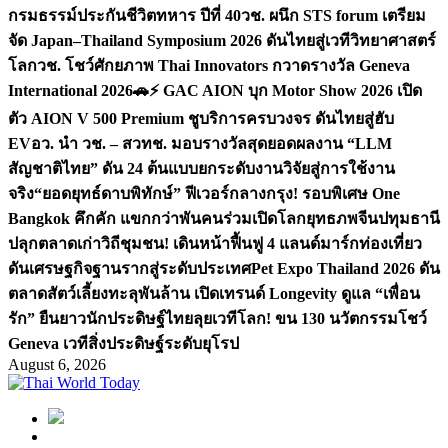
กรมธรรม์ประกันชีวิตทหาร ปีที่ 40
วช. ผนึก STS forum เตรียม
จัด Japan–Thailand Symposium 2026 ดันไทยสู่เวทีวิทยาศาสตร์
โลก
วช. โชว์ศักยภาพ Thai Innovators กวาดรางวัล Geneva
International 2026
🚗⚡️ GAC AION บุก Motor Show 2026 เปิด
ตัว AION V 500 Premium ชูบริการครบวงจร ดันไทยสู่ฮับ
EV
อว. นำ วช. – สวทช. มอบรางวัลสุดยอดผลงาน “LLM
สัญชาติไทย” ดัน 24 ต้นแบบยกระดับงานวิจัยสู่การใช้งาน
จริง
“ยอดยุทธ์ดาบพิทักษ์” ฟีเวอร์กลางกรุง! รอบพิเศษ One
Bangkok คึกคัก แขกกว่าพันคนร่วมเปิดโลกยุทธภพจีน
ปทุมธานี
ปลุกตลาดเก่าวิถีชุมชน! เดินหน้าฟื้นฟู 4 แลนด์มาร์กท่องเที่ยว
ดันเศรษฐกิจฐานรากสู่ระดับประเทศ
Pet Expo Thailand 2026 ดัน
ตลาดสัตว์เลี้ยงทะลุพันล้าน เปิดเทรนด์ Longevity ดูแล “เพื่อน
รัก” ยืนยาว
นักประดิษฐ์ไทยลุยเวทีโลก! ขน 130 นวัตกรรมโชว์
Geneva เวทีสิ่งประดิษฐ์ระดับยุโรป
August 6, 2026