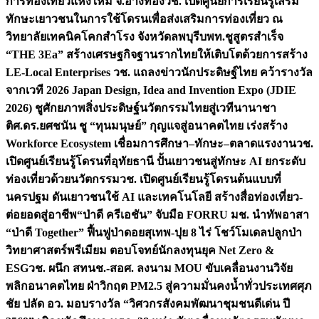
การท่องเที่ยวแห่งใหม่ จ.อ่างทอง
วช. เปิดศูนย์การเรียนรู้เสริม
ทักษะเยาวชนในการใช้โดรนเพื่อส่งเสริมการท่องเที่ยว ณ
วิทยาลัยเทคนิคโคกสำโรง จังหวัดลพบุรี
บพท.ชูสูตรสำเร็จ
“THE 3Ea” สร้างเศรษฐกิจฐานรากไทยให้เติบโตด้วยการสร้าง
LE-Local Enterprises
วช. แถลงข่าวนักประดิษฐ์ไทย คว้ารางวัล
จากเวที 2026 Japan Design, Idea and Invention Expo (JDIE
2026) ชูศักยภาพสิ่งประดิษฐ์นวัตกรรมไทยสู่เวทีนานาชา
ติ
ศ.ดร.ยศชนัน ชู “ทุนมนุษย์” กุญแจสู่อนาคตไทย เร่งสร้าง
Workforce Ecosystem เชื่อมการศึกษา–ทักษะ–ตลาดแรงงาน
วช.
เปิดศูนย์เรียนรู้โดรนที่อุทัยธานี ปั้นเยาวชนสู่ทักษะ AI ยกระดับ
ท่องเที่ยวด้วยนวัตกรรม
วช. เปิดศูนย์เรียนรู้โดรนต้นแบบที่
นครปฐม ดันเยาวชนใช้ AI และเทคโนโลยี สร้างสื่อท่องเที่ยว-
ต่อยอดสู่อาชีพ
“ป่าดี ครีเอชัน” จับมือ FORRU มช. นำทัพอาสา
“ป่าดี Together” ฟื้นฟูป่าดอยสุเทพ-ปุย 8 ไร่ โชว์โมเดลปลูกป่า
วิทยาศาสตร์พรีเมียม ตอบโจทย์นักลงทุนยุค Net Zero &
ESG
วช. ผนึก สทนช.-สอศ. ลงนาม MOU ขับเคลื่อนงานวิจัย
พลิกอนาคตไทย ฝ่าวิกฤต PM2.5 สู่ความมั่นคงน้ำทั่วประเทศ
ศุภ
ชัย ปลัด อว. มอบรางวัล “วิศวกรสังคมพัฒนาชุมชนดีเด่น ปี