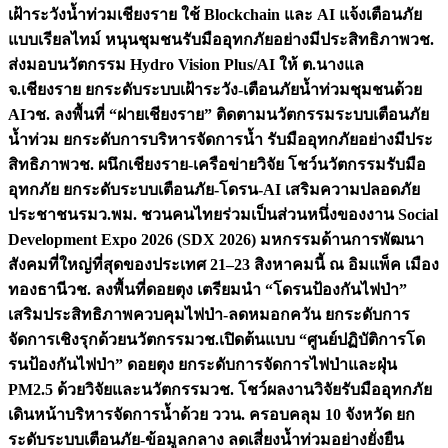
เฝ้าระวังน้ำท่วมเชียงราย ใช้ Blockchain และ AI แจ้งเตือนภัย
แบบเรียลไทม์ หนุนชุมชนรับมืออุทกภัยอย่างมีประสิทธิภาพ
วช.
ส่งมอบนวัตกรรม Hydro Vision Plus/AI ให้ ต.นางแล
จ.เชียงราย ยกระดับระบบเฝ้าระวัง-เตือนภัยน้ำท่วมชุมชนด้วย
AI
วช. ลงพื้นที่ “ฝายเชียงราย” ติดตามนวัตกรรมระบบเตือนภัย
น้ำท่วม ยกระดับการบริหารจัดการน้ำ รับมืออุทกภัยอย่างมีประ
สิทธิภาพ
วช. ผนึกเชียงราย-เครือข่ายวิจัย โชว์นวัตกรรมรับมือ
อุทกภัย ยกระดับระบบเตือนภัย-โดรน-AI เสริมความปลอดภัย
ประชาชน
รมว.พม. ชวนคนไทยร่วมเป็นส่วนหนึ่งของงาน Social
Development Expo 2026 (SDX 2026) มหกรรมด้านการพัฒนา
สังคมที่ใหญ่ที่สุดของประเทศ 21–23 สิงหาคมนี้ ณ อิมแพ็ค เมือง
ทองธานี
วช. ลงพื้นที่ดอยตุง เตรียมนำ “โดรนป้องกันไฟป่า”
เสริมประสิทธิภาพควบคุมไฟป่า-ลดหมอกควัน ยกระดับการ
จัดการเชิงรุกด้วยนวัตกรรม
วช.เปิดต้นแบบ “ศูนย์ปฏิบัติการโด
รนป้องกันไฟป่า” ดอยตุง ยกระดับการจัดการไฟป่าและฝุ่น
PM2.5 ด้วยวิจัยและนวัตกรรม
วช. โชว์ผลงานวิจัยรับมืออุทกภัย
เดินหน้าบริหารจัดการน้ำด้วย ววน. ครอบคลุม 10 จังหวัด ยก
ระดับระบบเตือนภัย-ข้อมูลกลาง ลดเสี่ยงน้ำท่วมอย่างยั่งยืน