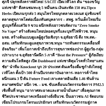
ศุภจี ปลุกพลังคราฟต์ไทย! SACIT เปิดเวทีโลก ดัน “ของขวัญ
แห่งชาติ” ดึงคนชมทะลุ 5 หมื่นคน เงินสะพัด 150 ลบ.
Tipco
Herbs เปิดเกมรุกส่ง 5 สมุนไพรไทยบุกตลาดเวลเนส มุ่งชิงแชร์
ตลาดสุขภาพโตต่อเนื่อง
ทันตบุคลากร – สพฐ. หวั่นเด็กไทยเริ่ม
สูบบุหรี่ตั้งแต่วัย 9 ขวบ ผนึกพลังเยาวชนจัดงาน “Zero Smoke
No Vape” สร้างสังคมไทยปลอดบุหรี่และบุหรี่ไฟฟ้า
วช. หนุน
มจธ. สร้างต้นแบบดูแลผู้สูงวัยเชิงรุก จ.อุทัยธานี ดึง รพ.สต.-
อสม. เสริมทักษะดูแลสุขภาพ
วช.หนุน “รถทันตกรรมเคลื่อนที่
อัจฉริยะ” เพิ่มโอกาสเข้าถึงบริการสุขภาพช่องปาก ผู้สูงวัย-กลุ่ม
เปราะบาง จ.อุทัยธานี
ผนึก 5 ภาคี “Beat the Pressure” สู้ภัยเงียบ
ความดันโลหิตสูง เปิด Dashboard แห่งชาติคุมโรคทั่วไทย
“แสน
ชัย” นำทีม Knockout บุก 20 ประเทศ ดันเครื่องดื่มชูกำลังไทยสู่
เวทีโลก ตั้งเป้า 500 ล้านปีแรก
สถาบันอาหาร–หอการค้าไทย
ผนึกแผน 3 ปี ดัน Future Food เจาะตลาดอินเดีย 1.46 พันล้าน
คน
“ยศชนัน” ผนึก วช. – มช. ขับเคลื่อนนวัตกรรมจัดการ PM2.5
เชิงพื้นที่ หนุน “อากาศสะอาดและสายน้ำมั่นคง” เพื่อคุณภาพ
ชีวิตประชาชนภาคเหนืออย่างยั่งยืน
วช. ปั้นเยาวชน AI จัดอบรม
เขียนโปรแกรมโดรนแปรอักษร เสริมทักษะนวัตกรรมสู่ภาค