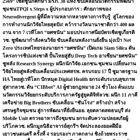
2569” เชิดชูนักศึกษา มรภ. 38 แห่ง ขับเคลื่อนนวัตกรรมพัฒนา
ชุมชน
TPQI x Steps x ผู้ประกอบการ : ศักยภาพของ
Neurodivergent ผู้ที่มีความหลากหลายทางการรับรู้ สู่โลกของ
การทำงาน
นักวิจัยไทยสุดปัง! คว้ารางวัลนานาชาติกว่า 400 ผล
งาน จาก 7 เวทีโลก “ยศชนัน” มอบประกาศนียบัตรเชิดชูเกียรติ
วช. ชูพัฒนากำลังคนวิจัย ขับเคลื่อนพลังงานยั่งยืน มุ่งเป้า Net
Zero ประเทศไทย
รองนายกฯ “ยศชนัน” เปิดเกม Siam Silica ดัน
โครงการชิปแห่งชาติ ปั้นไทยสู่ฮับ Deep Tech อาเซียน
“ยศชนัน”
ชูพลัง Research Synergy ผนึกนักวิจัย-เอกชน-ชุมชน เปลี่ยนงาน
วิจัยไทยสู่พลังขับเคลื่อนประเทศ
สรพ. ครบรอบ 17 ปี ชูมาตรฐาน
HA ไทยสู่เวทีโลก ปักหมุด Digital Health ยกระดับระบบสุขภาพ
สู่สากล
วช. ดัน “CIBbot” AI ผู้ช่วยกฎหมาย 24 ชั่วโมง ต้นแบบ
นวัตกรรมวิจัยยกระดับบริการภาครัฐสู่ยุคดิจิทัล
วช. ผนึก 11 ภาคี
เครือข่าย Big Brothers ขับเคลื่อน “ชันโรง” สร้างป่า สร้าง
เศรษฐกิจชุมชน สู่การพัฒนาที่ยั่งยืน
อย. ลุยตลาดสดธนบุรี ส่ง
Mobile Unit ตรวจอาหารถึงชุมชน ยกระดับความปลอดภัยผู้
บริโภค
วช. ผนึกมูลนิธิอาจารย์สุกรีฯ จัดประลองยอดฝีมือ
เยาวชนดนตรี ครั้งที่ 4 รอบรองฯ ภาคกลาง ชิงถ้วยพระราช