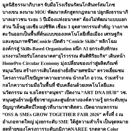
มูลนิธิธรรมาภิบาลฯ จับมือโรงเรียนรัตนโกสินทร์สมโภช
บางเขน ลงนาม MOU พัฒนาหลักสูตรกฎหมาย ปลูกฝังธรรมาภิ
บาลเยาวชน ระยะ 5 ปี
เมืองแห่งอนาคต” ต้องไม่พัฒนาแบบแยก
ส่วน วีเอ็นยู เอเชีย แปซิฟิค เชื่อม 3 อุตสาหกรรมสำคัญ วางภาค
ตะวันออกเป็นพื้นที่ต้นแบบของเทคโนโลยีเพื่อเมือง เศรษฐกิจ
และคุณภาพชีวิต
Conicle เปิดตัว “Conicle Skills” พลิกโฉม
องค์กรสู่ Skills-Based Organization ผนึก AI ยกระดับทักษะ
แรงงานไทยรับโลกอนาคต
“อุไรวรรณ ตันติพิริยะกิจ” เดินหน้า
HomePro Circular Economy มุ่งเปลี่ยนของเก่าสู่ผลิตภัณฑ์
หมุนเวียน สร้างการเติบโตอย่างยั่งยืน
“ยศชนัน” ตรวจเยี่ยมชม
โครงการแก้ไขปัญหาความยากจน นำกลไก อววน. ร่วมสร้าง
กลไกความร่วมมือในพื้นที่ ขับเคลื่อนด้วยเทคโนโลยีและ
นวัตกรรม ณ จ.ยโสธร
“ดนุพร” เปิดงาน “ART DNA HUB” วช.
หนุนศูนย์รวมผู้เชี่ยวชาญและศูนย์กลางองค์ความรู้ ยกระดับทุน
ปัญญาทัศนศิลป์ไทยสู่เวทีนานาชาติ
สสว. เปิดฉากมหกรรม
“OSS & SMEs GROW TOGETHER FAIR 2026” ครั้งที่ 4 ณ
อำเภอหาดใหญ่ มุ่งยกระดับ SME ใต้สู่ความสำเร็จ เป็นจุดหมาย
สุดท้ายของโครงการระดับภูมิภาค
NAREE รุกตลาด Color