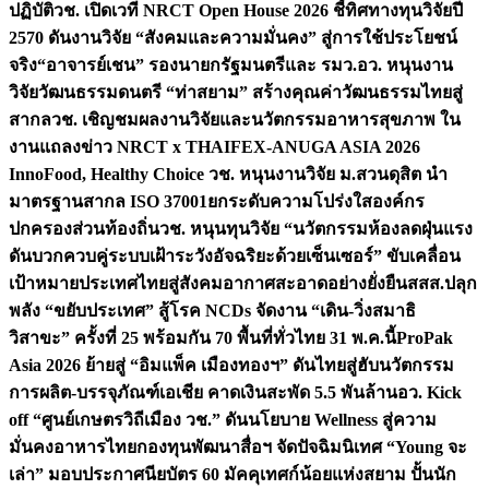
ปฏิบัติ
วช. เปิดเวที NRCT Open House 2026 ชี้ทิศทางทุนวิจัยปี
2570 ดันงานวิจัย “สังคมและความมั่นคง” สู่การใช้ประโยชน์
จริง
“อาจารย์เชน” รองนายกรัฐมนตรีและ รมว.อว. หนุนงาน
วิจัยวัฒนธรรมดนตรี “ท่าสยาม” สร้างคุณค่าวัฒนธรรมไทยสู่
สากล
วช. เชิญชมผลงานวิจัยและนวัตกรรมอาหารสุขภาพ ใน
งานแถลงข่าว NRCT x THAIFEX-ANUGA ASIA 2026
InnoFood, Healthy Choice
วช. หนุนงานวิจัย ม.สวนดุสิต นำ
มาตรฐานสากล ISO 37001ยกระดับความโปร่งใสองค์กร
ปกครองส่วนท้องถิ่น
วช. หนุนทุนวิจัย “นวัตกรรมห้องลดฝุ่นแรง
ดันบวกควบคู่ระบบเฝ้าระวังอัจฉริยะด้วยเซ็นเซอร์” ขับเคลื่อน
เป้าหมายประเทศไทยสู่สังคมอากาศสะอาดอย่างยั่งยืน
สสส.ปลุก
พลัง “ขยับประเทศ” สู้โรค NCDs จัดงาน “เดิน-วิ่งสมาธิ
วิสาขะ” ครั้งที่ 25 พร้อมกัน 70 พื้นที่ทั่วไทย 31 พ.ค.นี้
ProPak
Asia 2026 ย้ายสู่ “อิมแพ็ค เมืองทองฯ” ดันไทยสู่ฮับนวัตกรรม
การผลิต-บรรจุภัณฑ์เอเชีย คาดเงินสะพัด 5.5 พันล้าน
อว. Kick
off “ศูนย์เกษตรวิถีเมือง วช.” ดันนโยบาย Wellness สู่ความ
มั่นคงอาหารไทย
กองทุนพัฒนาสื่อฯ จัดปัจฉิมนิเทศ “Young จะ
เล่า” มอบประกาศนียบัตร 60 มัคคุเทศก์น้อยแห่งสยาม ปั้นนัก