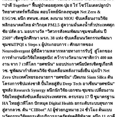
“ป่าดี Together” ฟื้นฟูป่าดอยสุเทพ-ปุย 8 ไร่ โชว์โมเดลปลูกป่า
วิทยาศาสตร์พรีเมียม ตอบโจทย์นักลงทุนยุค Net Zero &
ESG
วช. ผนึก สทนช.-สอศ. ลงนาม MOU ขับเคลื่อนงานวิจัย
พลิกอนาคตไทย ฝ่าวิกฤต PM2.5 สู่ความมั่นคงน้ำทั่วประเทศ
ศุภ
ชัย ปลัด อว. มอบรางวัล “วิศวกรสังคมพัฒนาชุมชนดีเด่น ปี
2569” เชิดชูนักศึกษา มรภ. 38 แห่ง ขับเคลื่อนนวัตกรรมพัฒนา
ชุมชน
TPQI x Steps x ผู้ประกอบการ : ศักยภาพของ
Neurodivergent ผู้ที่มีความหลากหลายทางการรับรู้ สู่โลกของ
การทำงาน
นักวิจัยไทยสุดปัง! คว้ารางวัลนานาชาติกว่า 400 ผล
งาน จาก 7 เวทีโลก “ยศชนัน” มอบประกาศนียบัตรเชิดชูเกียรติ
วช. ชูพัฒนากำลังคนวิจัย ขับเคลื่อนพลังงานยั่งยืน มุ่งเป้า Net
Zero ประเทศไทย
รองนายกฯ “ยศชนัน” เปิดเกม Siam Silica ดัน
โครงการชิปแห่งชาติ ปั้นไทยสู่ฮับ Deep Tech อาเซียน
“ยศชนัน”
ชูพลัง Research Synergy ผนึกนักวิจัย-เอกชน-ชุมชน เปลี่ยนงาน
วิจัยไทยสู่พลังขับเคลื่อนประเทศ
สรพ. ครบรอบ 17 ปี ชูมาตรฐาน
HA ไทยสู่เวทีโลก ปักหมุด Digital Health ยกระดับระบบสุขภาพ
สู่สากล
วช. ดัน “CIBbot” AI ผู้ช่วยกฎหมาย 24 ชั่วโมง ต้นแบบ
นวัตกรรมวิจัยยกระดับบริการภาครัฐสู่ยุคดิจิทัล
วช. ผนึก 11 ภาคี