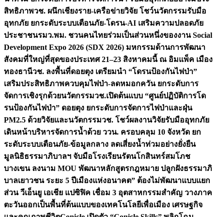
สิทธิภาพ
วช. ผนึกเชียงราย-เครือข่ายวิจัย โชว์นวัตกรรมรับมือ
อุทกภัย ยกระดับระบบเตือนภัย-โดรน-AI เสริมความปลอดภัย
ประชาชน
รมว.พม. ชวนคนไทยร่วมเป็นส่วนหนึ่งของงาน Social
Development Expo 2026 (SDX 2026) มหกรรมด้านการพัฒนา
สังคมที่ใหญ่ที่สุดของประเทศ 21–23 สิงหาคมนี้ ณ อิมแพ็ค เมือง
ทองธานี
วช. ลงพื้นที่ดอยตุง เตรียมนำ “โดรนป้องกันไฟป่า”
เสริมประสิทธิภาพควบคุมไฟป่า-ลดหมอกควัน ยกระดับการ
จัดการเชิงรุกด้วยนวัตกรรม
วช.เปิดต้นแบบ “ศูนย์ปฏิบัติการโด
รนป้องกันไฟป่า” ดอยตุง ยกระดับการจัดการไฟป่าและฝุ่น
PM2.5 ด้วยวิจัยและนวัตกรรม
วช. โชว์ผลงานวิจัยรับมืออุทกภัย
เดินหน้าบริหารจัดการน้ำด้วย ววน. ครอบคลุม 10 จังหวัด ยก
ระดับระบบเตือนภัย-ข้อมูลกลาง ลดเสี่ยงน้ำท่วมอย่างยั่งยืน
มูลนิธิธรรมาภิบาลฯ จับมือโรงเรียนรัตนโกสินทร์สมโภช
บางเขน ลงนาม MOU พัฒนาหลักสูตรกฎหมาย ปลูกฝังธรรมาภิ
บาลเยาวชน ระยะ 5 ปี
เมืองแห่งอนาคต” ต้องไม่พัฒนาแบบแยก
ส่วน วีเอ็นยู เอเชีย แปซิฟิค เชื่อม 3 อุตสาหกรรมสำคัญ วางภาค
ตะวันออกเป็นพื้นที่ต้นแบบของเทคโนโลยีเพื่อเมือง เศรษฐกิจ
และคุณภาพชีวิต
Conicle เปิดตัว “Conicle Skills” พลิกโฉม