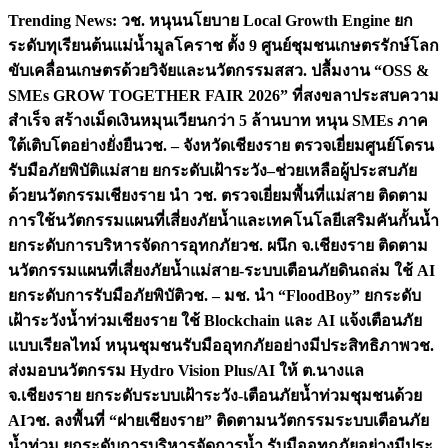
Skip
Trending News:
วช. หนุนนโยบาย Local Growth Engine ยก
to
ระดับทุเรียนต้นแม่น้ำมูลโคราช ตั้ง 9 ศูนย์ชุมชนเกษตรรักษ์โลก
content
ขับเคลื่อนเกษตรด้วยวิจัยและนวัตกรรม
สสว. ปลื้มงาน “OSS &
SMEs GROW TOGETHER FAIR 2026” ที่สงขลาประสบความ
สำเร็จ สร้างเม็ดเงินหมุนเวียนกว่า 5 ล้านบาท หนุน SMEs ภาค
ใต้เติบโตอย่างยั่งยืน
วช. – จังหวัดเชียงราย ตรวจเยี่ยมศูนย์โดรน
รับมือภัยพิบัติแม่สาย ยกระดับเฝ้าระวัง–ช่วยเหลือผู้ประสบภัย
ด้วยนวัตกรรม
เชียงราย นำ วช. ตรวจเยี่ยมพื้นที่แม่สาย ติดตาม
การใช้นวัตกรรมแผนที่เสี่ยงภัยน้ำและเทคโนโลยีเสริมคันกั้นน้ำ
ยกระดับการบริหารจัดการอุทกภัย
วช. ผนึก จ.เชียงราย ติดตาม
นวัตกรรมแผนที่เสี่ยงภัยน้ำแม่สาย-ระบบเตือนภัยดินถล่ม ใช้ AI
ยกระดับการรับมือภัยพิบัติ
วช. – มช. นำ “FloodBoy” ยกระดับ
เฝ้าระวังน้ำท่วมเชียงราย ใช้ Blockchain และ AI แจ้งเตือนภัย
แบบเรียลไทม์ หนุนชุมชนรับมืออุทกภัยอย่างมีประสิทธิภาพ
วช.
ส่งมอบนวัตกรรม Hydro Vision Plus/AI ให้ ต.นางแล
จ.เชียงราย ยกระดับระบบเฝ้าระวัง-เตือนภัยน้ำท่วมชุมชนด้วย
AI
วช. ลงพื้นที่ “ฝายเชียงราย” ติดตามนวัตกรรมระบบเตือนภัย
น้ำท่วม ยกระดับการบริหารจัดการน้ำ รับมืออุทกภัยอย่างมีประ