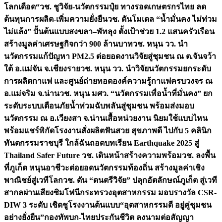
โลกเดือด“
วช. ชูวิจัย-นวัตกรรมปุ๋ย ทางรอดเกษตรกรไทย ลด
ต้นทุนการผลิต-เพิ่มความยั่งยืน
วช. ดันโมเดล “น้ำมั่นคง ไม่ท่วม
ไม่แล้ง” ปั้นต้นแบบสงขลา–พัทลุง ตั้งเป้าช่วย 1.2 แสนครัวเรือน
สร้างมูลค่าเศรษฐกิจกว่า 900 ล้านบาท
วช. หนุน วว. นำ
นวัตกรรมแก้ปัญหา PM2.5 ต่อยอดงานวิจัยสู่ชุมชน ณ ต.จันจว้า
ใต้ อ.แม่จัน จ.เชียงราย
วช. หนุน วว. นำวิจัยนวัตกรรมยกระดับ
การผลิตกาแฟ และศูนย์ถ่ายทอดองค์ความรู้กาแฟครบวงจร ณ
อ.แม่จริม จ.น่าน
วช. หนุน มศว. “นวัตกรรมเพื่อน้ำที่มั่นคง” ยก
ระดับระบบเตือนภัยน้ำท่วมฉับพลันสู่ชุมชน พร้อมส่งมอบ
นวัตกรรม ณ อ.เวียงสา จ.น่าน
เสื้อหน่วยงาน นิยมใช้แบบไหน
พร้อมแชร์พิกัดโรงงานสั่งผลิต
ฟันสวย สุขภาพดี ไปกับ 5 คลินิก
ทันตกรรมราชบุรี ใกล้ฉัน
ถอดบทเรียน Earthquake 2025 สู่
Thailand Safer Future วช. เดินหน้าสร้างความพร้อม
วช. ลงพื้น
ที่ภูเก็ต หนุนอาชีวะต่อยอดนวัตกรรมท้องถิ่น สร้างมูลค่าเชิง
พาณิชย์สู่เวทีโลก
วช. ดัน “ดนตรีวิจัย” ปลุกอัตลักษณ์ภูเก็ต สู่เวที
สากลผ่านเสียงซิมโฟนี
กระทรวงอุตสาหกรรม มอบรางวัล CSR-
DIW 3 ระดับ เชิดชูโรงงานต้นแบบ“อุตสาหกรรมดี อยู่คู่ชุมชน
อย่างยั่งยืน”
กองทัพบก-ไทยประกันชีวิต ลงนามต่อสัญญา