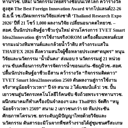
ทานฯ
วช. ปลื้ม! นวัตกรรมไทยสร้างชื่อบนเวทีโลก คว้ารางวัล
สูงสุด The Best Foreign Innovation Award จากโปแลนด์
22-26
มิ.ย.นี้ วช.เปิดมหกรรมวิจัยแห่งชาติ ‘Thailand Research Expo
2026’ ปีที่ 21 โชว์ 1,000 ผลงานวิจัย เปลี่ยนอนาคตไทย
วช. –
สอศ. ปั้นนักประดิษฐ์อาชีวะรุ่นใหม่ ผ่านโครงการ TVET Smart
Idea2Innovation สู่การใช้งานจริง
OROM เครื่องดื่มแพลนต์เบส
จากมะม่วงหิมพานต์และกล้วยน้ำว้าดิบ สร้างกระแสใน
THAIFEX 2026 ดึงความสนใจผู้ซื้อหลายประเทศ
“ดนุพร” หนุน
วิจัยและนวัตกรรม ‘น้ำมั่นคง’ ส่งมอบ 9 นวัตกรรมสู่ 21 หน่วย
งาน ขับเคลื่อนการบริหารจัดการน้ำขอนแก่น–ชัยภูมิ
วช.-สอศ.
ปลื้มนักประดิษฐ์อาชีวะอีสาน คว้ารางวัล “กิจกรรมติดดาว”
TVET Smart Idea2Innovation 2569 ดันผลงานสู่การใช้งาน
จริง
“หนูน้อยจ้าวเวหา” ปี 69 สนาม 2 ได้แชมป์แล้ว! วช. ปั้น
เยาวชนสู่นวัตกรเทคโนโลยีไร้คนขับ ชิงถ้วยพระราชทานฯ
วช.
ผนึกสมาคมกีฬาเครื่องบินจำลองฯ และ ThaiPBS จัดศึก “หนู
น้อยจ้าวเวหา 2569” สนาม 2 เยาวชนกว่า 60 ทีมประชัน
ศักยภาพโดรน
วช. ยกระดับภูมิปัญญาไทยด้วยวิจัยและ
นวัตกรรม ดันสารอะมิโนจากพืชสร้างรายได้สู่ชุมชนศรีสะเกษ