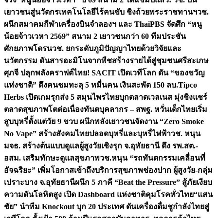
เยาวชนสู่นวัตกรเทคโนโลยีไร้คนขับ ชิงถ้วยพระราชทานฯ
วช.
ผนึกสมาคมกีฬาเครื่องบินจำลองฯ และ ThaiPBS จัดศึก “หนู
น้อยจ้าวเวหา 2569” สนาม 2 เยาวชนกว่า 60 ทีมประชัน
ศักยภาพโดรน
วช. ยกระดับภูมิปัญญาไทยด้วยวิจัยและ
นวัตกรรม ดันสารอะมิโนจากพืชสร้างรายได้สู่ชุมชนศรีสะเกษ
ศุภจี ปลุกพลังคราฟต์ไทย! SACIT เปิดเวทีโลก ดัน “ของขวัญ
แห่งชาติ” ดึงคนชมทะลุ 5 หมื่นคน เงินสะพัด 150 ลบ.
Tipco
Herbs เปิดเกมรุกส่ง 5 สมุนไพรไทยบุกตลาดเวลเนส มุ่งชิงแชร์
ตลาดสุขภาพโตต่อเนื่อง
ทันตบุคลากร – สพฐ. หวั่นเด็กไทยเริ่ม
สูบบุหรี่ตั้งแต่วัย 9 ขวบ ผนึกพลังเยาวชนจัดงาน “Zero Smoke
No Vape” สร้างสังคมไทยปลอดบุหรี่และบุหรี่ไฟฟ้า
วช. หนุน
มจธ. สร้างต้นแบบดูแลผู้สูงวัยเชิงรุก จ.อุทัยธานี ดึง รพ.สต.-
อสม. เสริมทักษะดูแลสุขภาพ
วช.หนุน “รถทันตกรรมเคลื่อนที่
อัจฉริยะ” เพิ่มโอกาสเข้าถึงบริการสุขภาพช่องปาก ผู้สูงวัย-กลุ่ม
เปราะบาง จ.อุทัยธานี
ผนึก 5 ภาคี “Beat the Pressure” สู้ภัยเงียบ
ความดันโลหิตสูง เปิด Dashboard แห่งชาติคุมโรคทั่วไทย
“แสน
ชัย” นำทีม Knockout บุก 20 ประเทศ ดันเครื่องดื่มชูกำลังไทยสู่