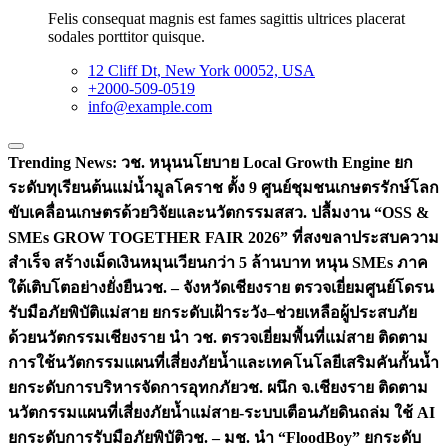
Felis consequat magnis est fames sagittis ultrices placerat
sodales porttitor quisque.
12 Cliff Dt, New York 00052, USA
+2000-509-0519
info@example.com
Trending News:
วช. หนุนนโยบาย Local Growth Engine ยก
ระดับทุเรียนต้นแม่น้ำมูลโคราช ตั้ง 9 ศูนย์ชุมชนเกษตรรักษ์โลก
ขับเคลื่อนเกษตรด้วยวิจัยและนวัตกรรม
สสว. ปลื้มงาน “OSS &
SMEs GROW TOGETHER FAIR 2026” ที่สงขลาประสบความ
สำเร็จ สร้างเม็ดเงินหมุนเวียนกว่า 5 ล้านบาท หนุน SMEs ภาค
ใต้เติบโตอย่างยั่งยืน
วช. – จังหวัดเชียงราย ตรวจเยี่ยมศูนย์โดรน
รับมือภัยพิบัติแม่สาย ยกระดับเฝ้าระวัง–ช่วยเหลือผู้ประสบภัย
ด้วยนวัตกรรม
เชียงราย นำ วช. ตรวจเยี่ยมพื้นที่แม่สาย ติดตาม
การใช้นวัตกรรมแผนที่เสี่ยงภัยน้ำและเทคโนโลยีเสริมคันกั้นน้ำ
ยกระดับการบริหารจัดการอุทกภัย
วช. ผนึก จ.เชียงราย ติดตาม
นวัตกรรมแผนที่เสี่ยงภัยน้ำแม่สาย-ระบบเตือนภัยดินถล่ม ใช้ AI
ยกระดับการรับมือภัยพิบัติ
วช. – มช. นำ “FloodBoy” ยกระดับ