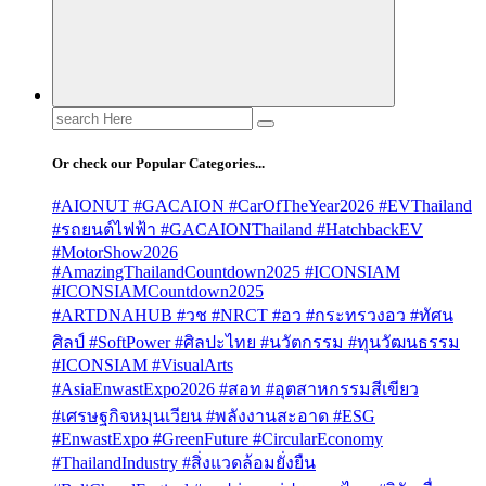
Search
for:
Or check our Popular Categories...
#AIONUT #GACAION #CarOfTheYear2026 #EVThailand
#รถยนต์ไฟฟ้า #GACAIONThailand #HatchbackEV
#MotorShow2026
#AmazingThailandCountdown2025 #ICONSIAM
#ICONSIAMCountdown2025
#ARTDNAHUB #วช #NRCT #อว #กระทรวงอว #ทัศน
ศิลป์ #SoftPower #ศิลปะไทย #นวัตกรรม #ทุนวัฒนธรรม
#ICONSIAM #VisualArts
#AsiaEnwastExpo2026 #สอท #อุตสาหกรรมสีเขียว
#เศรษฐกิจหมุนเวียน #พลังงานสะอาด #ESG
#EnwastExpo #GreenFuture #CircularEconomy
#ThailandIndustry #สิ่งแวดล้อมยั่งยืน