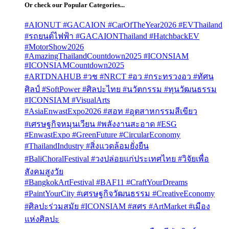
Or check our Popular Categories...
#AIONUT #GACAION #CarOfTheYear2026 #EVThailand
#รถยนต์ไฟฟ้า #GACAIONThailand #HatchbackEV
#MotorShow2026
#AmazingThailandCountdown2025 #ICONSIAM
#ICONSIAMCountdown2025
#ARTDNAHUB #วช #NRCT #อว #กระทรวงอว #ทัศน
ศิลป์ #SoftPower #ศิลปะไทย #นวัตกรรม #ทุนวัฒนธรรม
#ICONSIAM #VisualArts
#AsiaEnwastExpo2026 #สอท #อุตสาหกรรมสีเขียว
#เศรษฐกิจหมุนเวียน #พลังงานสะอาด #ESG
#EnwastExpo #GreenFuture #CircularEconomy
#ThailandIndustry #สิ่งแวดล้อมยั่งยืน
#BaliChoralFestival #วงปล่อยแก่ประเทศไทย #วิจัยเพื่อ
สังคมสูงวัย
#BangkokArtFestival #BAF11 #CraftYourDreams
#PaintYourCity #เศรษฐกิจวัฒนธรรม #CreativeEconomy
#ศิลปะร่วมสมัย #ICONSIAM #สศร #ArtMarket #เมือง
แห่งศิลปะ