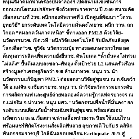
หนุนสมาคมกีฬาเครื่องบินจำลองฯ เปิดสนามแข่งขันการ
ออกแบบโดรนแปรอักษร ชิงถ้วยพระราชทาน ปี 2569 สนามคัด
เลือกสนามที่ 2
วช. ผนึกกองทัพภาคที่ 2 เปิดศูนย์พัฒนา “โดรน
ยุทธวิธี” ยกระดับเทคโนโลยีความมั่นคงไทย
วช. ผนึก ววน. ถก
วิกฤต “หมอกควันภาคเหนือ” ชี้ทางออก PM2.5 ด้วยวิจัย–
นวัตกรรม
วช. เปิดเวที “ผนึกวิจัย-เทคโนโลยี รับมือภัยแล้งยุค
โลกเดือด“
วช. ชูวิจัย-นวัตกรรมปุ๋ย ทางรอดเกษตรกรไทย ลด
ต้นทุนการผลิต-เพิ่มความยั่งยืน
วช. ดันโมเดล “น้ำมั่นคง ไม่ท่วม
ไม่แล้ง” ปั้นต้นแบบสงขลา–พัทลุง ตั้งเป้าช่วย 1.2 แสนครัวเรือน
สร้างมูลค่าเศรษฐกิจกว่า 900 ล้านบาท
วช. หนุน วว. นำ
นวัตกรรมแก้ปัญหา PM2.5 ต่อยอดงานวิจัยสู่ชุมชน ณ ต.จันจว้า
ใต้ อ.แม่จัน จ.เชียงราย
วช. หนุน วว. นำวิจัยนวัตกรรมยกระดับ
การผลิตกาแฟ และศูนย์ถ่ายทอดองค์ความรู้กาแฟครบวงจร ณ
อ.แม่จริม จ.น่าน
วช. หนุน มศว. “นวัตกรรมเพื่อน้ำที่มั่นคง” ยก
ระดับระบบเตือนภัยน้ำท่วมฉับพลันสู่ชุมชน พร้อมส่งมอบ
นวัตกรรม ณ อ.เวียงสา จ.น่าน
เสื้อหน่วยงาน นิยมใช้แบบไหน
พร้อมแชร์พิกัดโรงงานสั่งผลิต
ฟันสวย สุขภาพดี ไปกับ 5 คลินิก
ทันตกรรมราชบุรี ใกล้ฉัน
ถอดบทเรียน Earthquake 2025 สู่