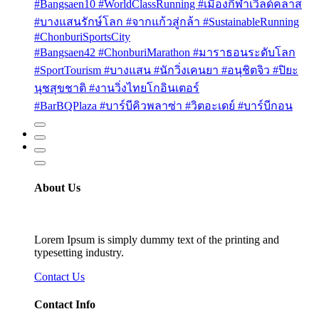
#Bangsaen10 #WorldClassRunning #เมืองกีฬาเวิลด์คลาส
#บางแสนรักษ์โลก #จากแก้วสู่กล้า #SustainableRunning
#ChonburiSportsCity
#Bangsaen42 #ChonburiMarathon #มาราธอนระดับโลก
#SportTourism #บางแสน #นักวิ่งเคนยา #อนุชิตจิว #ปิยะ
นุชสุขชาติ #งานวิ่งไทยโกอินเตอร์
#BarBQPlaza #บาร์บีคิวพลาซ่า #วิตอะเดย์ #บาร์บีกอน
About Us
Lorem Ipsum is simply dummy text of the printing and
typesetting industry.
Contact Us
Contact Info