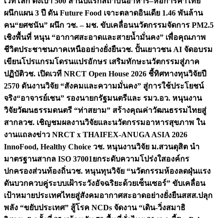
เวทีโลก ตั้งเป้า 500 ล้านปีแรก
สถาบันอาหาร–หอการค้าไทย
ผนึกแผน 3 ปี ดัน Future Food เจาะตลาดอินเดีย 1.46 พันล้าน
คน
“ยศชนัน” ผนึก วช. – มช. ขับเคลื่อนนวัตกรรมจัดการ PM2.5
เชิงพื้นที่ หนุน “อากาศสะอาดและสายน้ำมั่นคง” เพื่อคุณภาพ
ชีวิตประชาชนภาคเหนืออย่างยั่งยืน
วช. ปั้นเยาวชน AI จัดอบรม
เขียนโปรแกรมโดรนแปรอักษร เสริมทักษะนวัตกรรมสู่ภาค
ปฏิบัติ
วช. เปิดเวที NRCT Open House 2026 ชี้ทิศทางทุนวิจัยปี
2570 ดันงานวิจัย “สังคมและความมั่นคง” สู่การใช้ประโยชน์
จริง
“อาจารย์เชน” รองนายกรัฐมนตรีและ รมว.อว. หนุนงาน
วิจัยวัฒนธรรมดนตรี “ท่าสยาม” สร้างคุณค่าวัฒนธรรมไทยสู่
สากล
วช. เชิญชมผลงานวิจัยและนวัตกรรมอาหารสุขภาพ ใน
งานแถลงข่าว NRCT x THAIFEX-ANUGA ASIA 2026
InnoFood, Healthy Choice
วช. หนุนงานวิจัย ม.สวนดุสิต นำ
มาตรฐานสากล ISO 37001ยกระดับความโปร่งใสองค์กร
ปกครองส่วนท้องถิ่น
วช. หนุนทุนวิจัย “นวัตกรรมห้องลดฝุ่นแรง
ดันบวกควบคู่ระบบเฝ้าระวังอัจฉริยะด้วยเซ็นเซอร์” ขับเคลื่อน
เป้าหมายประเทศไทยสู่สังคมอากาศสะอาดอย่างยั่งยืน
สสส.ปลุก
พลัง “ขยับประเทศ” สู้โรค NCDs จัดงาน “เดิน-วิ่งสมาธิ