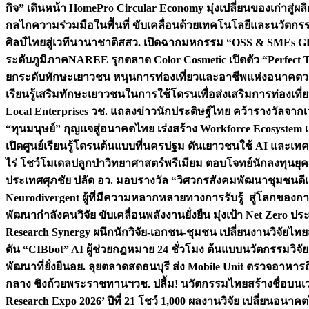
กิจ” เดินหน้า HomePro Circular Economy มุ่งเปลี่ยนของเก่าสู่ผล
กลไกความร่วมมือในพื้นที่ ขับเคลื่อนด้วยเทคโนโลยีและนวัตก
ศิลป์ไทยสู่เวทีนานาชาติ
สสว. เปิดฉากมหกรรม “OSS & SMEs GRO
ระดับภูมิภาค
NAREE รุกตลาด Color Cosmetic เปิดตัว “Perfect To
ยกระดับทักษะเยาวชน หนุนการท่องเที่ยวและอาชีพแห่งอนาคต
ว
เรียนรู้เสริมทักษะเยาวชนในการใช้โดรนเพื่อส่งเสริมการท่องเที
Local Enterprises
วช. แถลงข่าวนักประดิษฐ์ไทย คว้ารางวัลจากเว
“ทุนมนุษย์” กุญแจสู่อนาคตไทย เร่งสร้าง Workforce Ecosyste
เปิดศูนย์เรียนรู้โดรนต้นแบบที่นครปฐม ดันเยาวชนใช้ AI และเทคโน
ไร่ โชว์โมเดลปลูกป่าวิทยาศาสตร์พรีเมียม ตอบโจทย์นักลงทุนยุ
ประเทศ
ศุภชัย ปลัด อว. มอบรางวัล “วิศวกรสังคมพัฒนาชุมชนดีเด
Neurodivergent ผู้ที่มีความหลากหลายทางการรับรู้ สู่โลกของ
พัฒนากำลังคนวิจัย ขับเคลื่อนพลังงานยั่งยืน มุ่งเป้า Net Zero ป
Research Synergy ผนึกนักวิจัย-เอกชน-ชุมชน เปลี่ยนงานวิจัยไทย
ดัน “CIBbot” AI ผู้ช่วยกฎหมาย 24 ชั่วโมง ต้นแบบนวัตกรรมวิจัยย
พัฒนาที่ยั่งยืน
อย. ลุยตลาดสดธนบุรี ส่ง Mobile Unit ตรวจอาหาร
กลาง ชิงถ้วยพระราชทานฯ
วช. ปลื้ม! นวัตกรรมไทยสร้างชื่อบนเ
Research Expo 2026’ ปีที่ 21 โชว์ 1,000 ผลงานวิจัย เปลี่ยนอนาค