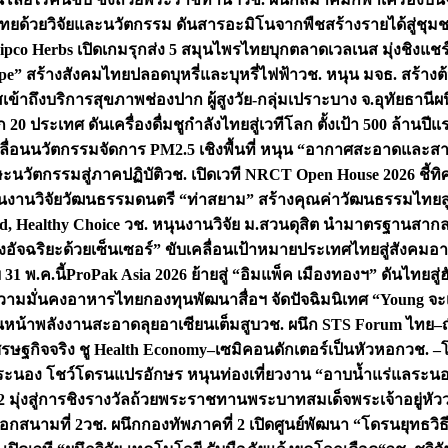
ทยด้วยวิจัยและนวัตกรรม ดันสารอะมิโนจากพืชสร้างรายได้สู่ชุม
ipco Herbs เปิดเกมรุกส่ง 5 สมุนไพรไทยบุกตลาดเวลเนส มุ่งชิงแช
ape” สร้างสังคมไทยปลอดบุหรี่และบุหรี่ไฟฟ้า
วช. หนุน มจธ. สร้างต้
ข้าถึงบริการสุขภาพช่องปาก ผู้สูงวัย-กลุ่มเปราะบาง จ.อุทัยธานี
ผน
20 ประเทศ ดันเครื่องดื่มชูกำลังไทยสู่เวทีโลก ตั้งเป้า 500 ล้านปีแ
คลื่อนนวัตกรรมจัดการ PM2.5 เชิงพื้นที่ หนุน “อากาศสะอาดและสา
นวัตกรรมสู่ภาคปฏิบัติ
วช. เปิดเวที NRCT Open House 2026 ชี้ทิ
นงานวิจัยวัฒนธรรมดนตรี “ท่าสยาม” สร้างคุณค่าวัฒนธรรมไทยส
 Healthy Choice
วช. หนุนงานวิจัย ม.สวนดุสิต นำมาตรฐานสาก
งอัจฉริยะด้วยเซ็นเซอร์” ขับเคลื่อนเป้าหมายประเทศไทยสู่สังคมอ
 31 พ.ค.นี้
ProPak Asia 2026 ย้ายสู่ “อิมแพ็ค เมืองทองฯ” ดันไทยสู
ู่ความมั่นคงอาหารไทย
กองทุนพัฒนาสื่อฯ จัดปัจฉิมนิเทศ “Young จะ
หน้าพลังงานสะอาดลุยอาเซียนเต็มสูบ
วช. ผนึก STS Forum ไทย–ญี่
่เศรษฐกิจจริง ชู Health Economy–เซมิคอนดักเตอร์เป็นหัวหอก
วช. –
อระนอง โชว์โดรนแปรอักษร หนุนท่องเที่ยวงาน “อาบน้ำแร่แลระนอ
มุ่งสู่การชิงรางวัลถ้วยพระราชทานพระบาทสมเด็จพระเจ้าอยู่หัว
อกสนามที่ 2
วช. ผนึกกองทัพภาคที่ 2 เปิดศูนย์พัฒนา “โดรนยุทธว