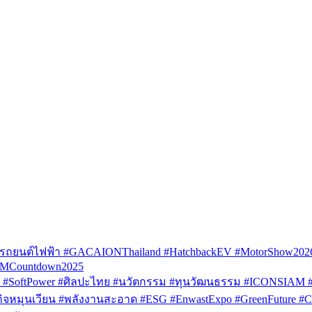
รถยนต์ไฟฟ้า #GACAIONThailand #HatchbackEV #MotorShow202
AMCountdown2025
SoftPower #ศิลปะไทย #นวัตกรรม #ทุนวัฒนธรรม #ICONSIAM #V
หมุนเวียน #พลังงานสะอาด #ESG #EnwastExpo #GreenFuture #Circul