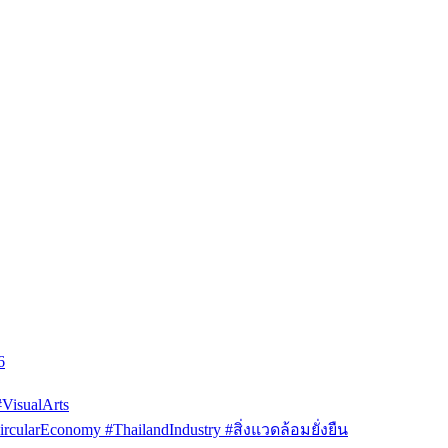
6
isualArts
arEconomy #ThailandIndustry #สิ่งแวดล้อมยั่งยืน