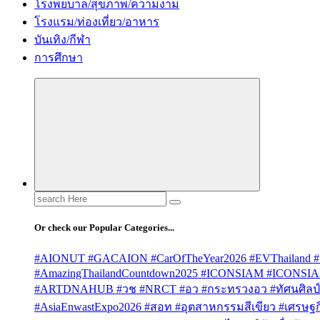
โรงพยบาล/สุขภาพ/ความงาม
โรงแรม/ท่องเที่ยว/อาหาร
บันเทิง/กีฬา
การศึกษา
Search
for:
Or check our Popular Categories...
#AIONUT #GACAION #CarOfTheYear2026 #EVThailand #
#AmazingThailandCountdown2025 #ICONSIAM #ICONSI
#ARTDNAHUB #วช #NRCT #อว #กระทรวงอว #ทัศนศิลป์ #
#AsiaEnwastExpo2026 #สอท #อุตสาหกรรมสีเขียว #เศรษฐกิจ