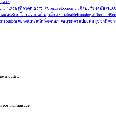
สูงวัย
rCity #เศรษฐกิจวัฒนธรรม #CreativeEconomy #ศิลปะร่วมสมัย #IC
งแสนรักษ์โลก #จากแก้วสู่กล้า #SustainableRunning #ChonburiSpor
Tourism #บางแสน #นักวิ่งเคนยา #อนุชิตจิว #ปิยะนุชสุขชาติ #งาน
ng industry.
s porttitor quisque.