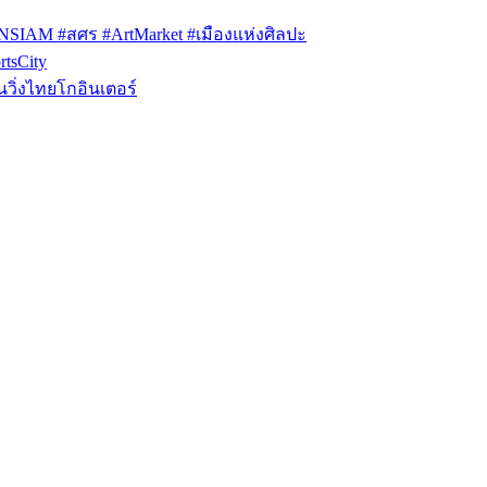
ONSIAM #สศร #ArtMarket #เมืองแห่งศิลปะ
tsCity
วิ่งไทยโกอินเตอร์