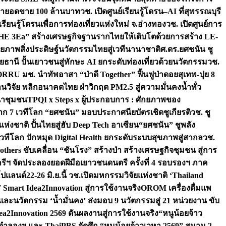
เป้ายอดขาย 100 ล้านบาท
วช. เปิดศูนย์เรียนรู้โดรน–AI ที่สุพรรณบุรี
ียนรู้โดรนเพื่อการท่องเที่ยวแห่งใหม่ จ.อ่างทอง
วช. เปิดศูนย์การ
THE 3Ea” สร้างเศรษฐกิจฐานรากไทยให้เติบโตด้วยการสร้าง LE-
ักยภาพสิ่งประดิษฐ์นวัตกรรมไทยสู่เวทีนานาชาติ
ศ.ดร.ยศชนัน ชู
อุทัยธานี ปั้นเยาวชนสู่ทักษะ AI ยกระดับท่องเที่ยวด้วยนวัตกรรม
วช.
FORRU มช. นำทัพอาสา “ป่าดี Together” ฟื้นฟูป่าดอยสุเทพ-ปุย 8
วิจัย พลิกอนาคตไทย ฝ่าวิกฤต PM2.5 สู่ความมั่นคงน้ำทั่ว
ฒนาชุมชน
TPQI x Steps x ผู้ประกอบการ : ศักยภาพของ
จาก 7 เวทีโลก “ยศชนัน” มอบประกาศนียบัตรเชิดชูเกียรติ
วช. ชู
่งชาติ ปั้นไทยสู่ฮับ Deep Tech อาเซียน
“ยศชนัน” ชูพลัง
วทีโลก ปักหมุด Digital Health ยกระดับระบบสุขภาพสู่สากล
วช.
others ขับเคลื่อน “ชันโรง” สร้างป่า สร้างเศรษฐกิจชุมชน สู่การ
ุกรีฯ จัดประลองยอดฝีมือเยาวชนดนตรี ครั้งที่ 4 รอบรองฯ ภาค
กโปแลนด์
22-26 มิ.ย.นี้ วช.เปิดมหกรรมวิจัยแห่งชาติ ‘Thailand
 Smart Idea2Innovation สู่การใช้งานจริง
OROM เครื่องดื่มแพ
และนวัตกรรม ‘น้ำมั่นคง’ ส่งมอบ 9 นวัตกรรมสู่ 21 หน่วยงาน ขับ
a2Innovation 2569 ดันผลงานสู่การใช้งานจริง
“หนูน้อยจ้าว
จำลองฯ และ ThaiPBS จัดศึก “หนูน้อยจ้าวเวหา 2569” สนาม 2