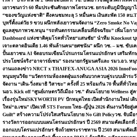
เยาวชนกว่า 60 ทีมประชันศักยภาพโดรน
วช. ยกระดับภูมิปัญญาไ
“ของขวัญแห่งชาติ” ดึงคนชมทะลุ 5 หมื่นคน เงินสะพัด 150 ลบ.
T
บุหรี่ตั้งแต่วัย 9 ขวบ ผนึกพลังเยาวชนจัดงาน “Zero Smoke No V
ดูแลสุขภาพ
วช.หนุน “รถทันตกรรมเคลื่อนที่อัจฉริยะ” เพิ่มโอกาสเ
Dashboard แห่งชาติคุมโรคทั่วไทย
“แสนชัย” นำทีม Knockout บุก 
เจาะตลาดอินเดีย 1.46 พันล้านคน
“ยศชนัน” ผนึก วช. – มช. ขับเ
ปั้นเยาวชน AI จัดอบรมเขียนโปรแกรมโดรนแปรอักษร เสริมทักษะ
ประโยชน์จริง
“อาจารย์เชน” รองนายกรัฐมนตรีและ รมว.อว. หนุ
งานแถลงข่าว NRCT x THAIFEX-ANUGA ASIA 2026 InnoFood,
หนุนทุนวิจัย “นวัตกรรมห้องลดฝุ่นแรงดันบวกควบคู่ระบบเฝ้าระวั
จัดงาน “เดิน-วิ่งสมาธิ วิสาขะ” ครั้งที่ 25 พร้อมกัน 70 พื้นที่ทั่วไทย
น
อว. Kick off “ศูนย์เกษตรวิถีเมือง วช.” ดันนโยบาย Wellness ส
เรื่องรุ่นใหม่
SKYWORTH PV ปักหมุดไทย เปิดสำนักงานใหม่ เดิน
ใหม่
“อ.เชน” เปิดเวที STS Forum ไทย–ญี่ปุ่น 2026 ดันงานวิจัยสู
Guilt” สร้างความโปร่งใสเสริมนโยบาย No Gift Policy
วช. จับมื
รางวัลการออกแบบแผนโดรนแปรอักษร ปี 2569 สนามคัดเลือกที่ 2 
ออกแบบโดรนแปรอักษร ชิงถ้วยพระราชทาน ปี 2569 สนามคัดเลื