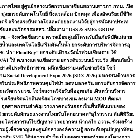
ภาพไทย สู่ศูนย์กลางนวัตกรรมอาเซียน
สถานเสาวภา-กทม. เปิด
 มุ่งยกระดับเทคโนโลยี สิ่งแวดล้อม ปักหมุด เมืองอัจฉริยะมีชีวิต
าสตร์ สร้างแรงบันดาลใจและต่อยอดงานวิจัยสู่การพัฒนาประเท
วิจัยและนวัตกรรม
สสว. ปลื้มงาน “OSS & SMEs GROW
วช. – จังหวัดเชียงราย ตรวจเยี่ยมศูนย์โดรนรับมือภัยพิบัติแม่สาย
ภัยน้ำและเทคโนโลยีเสริมคันกั้นน้ำ ยกระดับการบริหารจัดการอุ
ช. นำ “FloodBoy” ยกระดับเฝ้าระวังน้ำท่วมเชียงราย ใช้
/AI ให้ ต.นางแล จ.เชียงราย ยกระดับระบบเฝ้าระวัง-เตือนภัยน้ำ
ย่างมีประสิทธิภาพ
วช. ผนึกเชียงราย-เครือข่ายวิจัย โชว์
าน Social Development Expo 2026 (SDX 2026) มหกรรมด้านการ
า” เสริมประสิทธิภาพควบคุมไฟป่า-ลดหมอกควัน ยกระดับการจัดการ
และนวัตกรรม
วช. โชว์ผลงานวิจัยรับมืออุทกภัย เดินหน้าบริหาร
ือโรงเรียนรัตนโกสินทร์สมโภชบางเขน ลงนาม MOU พัฒนา
อม 3 อุตสาหกรรมสำคัญ วางภาคตะวันออกเป็นพื้นที่ต้นแบบของ
ผนึก AI ยกระดับทักษะแรงงานไทยรับโลกอนาคต
“อุไรวรรณ ตันติพิริยะ
มชมโครงการแก้ไขปัญหาความยากจน นำกลไก อววน. ร่วมสร้าง
มผู้เชี่ยวชาญและศูนย์กลางองค์ความรู้ ยกระดับทุนปัญญาทัศน
ดับ SME ใต้สู่ความสำเร็จ เป็นจุดหมายสุดท้ายของโครงการ