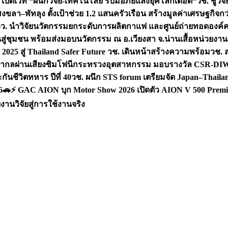
 เปิดเวที “ผนึกวิจัย-เทคโนโลยี รับมือภัยแล้งยุคโลกเดือด“
วช. ชูวิ
สงขลา–พัทลุง ตั้งเป้าช่วย 1.2 แสนครัวเรือน สร้างมูลค่าเศรษฐกิจก
วว. นำวิจัยนวัตกรรมยกระดับการผลิตกาแฟ และศูนย์ถ่ายทอดองค์
ันสู่ชุมชน พร้อมส่งมอบนวัตกรรม ณ อ.เวียงสา จ.น่าน
เสื้อหน่วยงา
025 สู่ Thailand Safer Future วช. เดินหน้าสร้างความพร้อม
วช. ล
ีสากลผ่านเสียงซิมโฟนี
กระทรวงอุตสาหกรรม มอบรางวัล CSR-DIW 3 
นชีวิตทหาร ปีที่ 40
วช. ผนึก STS forum เตรียมจัด Japan–Thaila
6
🚗⚡️ GAC AION บุก Motor Show 2026 เปิดตัว AION V 500 Premi
นวิจัยสู่การใช้งานจริง