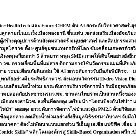
+HealthTech และ FutureCHEM ดัน AI ยกระดับวิทยาศาสตร์-สุข
บลุกลามเป็นมะเร็ง
เมืองทองธานี ขึ้นแท่น เขตส่งเสริมเมืองอัจฉริยะ
่องผู้สร้างคุณูปการด้านสังคมศาสตร์ มนุษยศาสตร์ และศิลปกรรมศ
ำมูลโคราช ตั้ง 9 ศูนย์ชุมชนเกษตรรักษ์โลก ขับเคลื่อนเกษตรด้วย
หมุนเวียนกว่า 5 ล้านบาท หนุน SMEs ภาคใต้เติบโตอย่างยั่งยืน
ำ วช. ตรวจเยี่ยมพื้นที่แม่สาย ติดตามการใช้นวัตกรรมแผนที่เสี่ยง
สาย-ระบบเตือนภัยดินถล่ม ใช้ AI ยกระดับการรับมือภัยพิบัติ
วช. – ม
อุทกภัยอย่างมีประสิทธิภาพ
วช. ส่งมอบนวัตกรรม Hydro Vision Plus
ระบบเตือนภัยน้ำท่วม ยกระดับการบริหารจัดการน้ำ รับมืออุทกภัยอ
มความปลอดภัยประชาชน
รมว.พม. ชวนคนไทยร่วมเป็นส่วนหนึ่งของง
 เมืองทองธานี
วช. ลงพื้นที่ดอยตุง เตรียมนำ “โดรนป้องกันไฟป่
นไฟป่า” ดอยตุง ยกระดับการจัดการไฟป่าและฝุ่น PM2.5 ด้วยวิจัย
อมูลกลาง ลดเสี่ยงน้ำท่วมอย่างยั่งยืน
มูลนิธิธรรมาภิบาลฯ จับม
งอนาคต” ต้องไม่พัฒนาแบบแยกส่วน วีเอ็นยู เอเชีย แปซิฟิค เชื่
“Conicle Skills” พลิกโฉมองค์กรสู่ Skills-Based Organization 