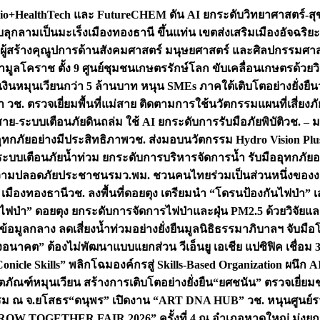
+HealthTech และ FutureCHEM ดัน AI ยกระดับวิทยาศาสตร์-สุข
บลุกลามเป็นมะเร็ง
เมืองทองธานี ขึ้นแท่น เขตส่งเสริมเมืองอัจฉริยะ
่องผู้สร้างคุณูปการด้านสังคมศาสตร์ มนุษยศาสตร์ และศิลปกรรมศ
ำมูลโคราช ตั้ง 9 ศูนย์ชุมชนเกษตรรักษ์โลก ขับเคลื่อนเกษตรด้วย
หมุนเวียนกว่า 5 ล้านบาท หนุน SMEs ภาคใต้เติบโตอย่างยั่งยืน
ำ วช. ตรวจเยี่ยมพื้นที่แม่สาย ติดตามการใช้นวัตกรรมแผนที่เสี่ยง
สาย-ระบบเตือนภัยดินถล่ม ใช้ AI ยกระดับการรับมือภัยพิบัติ
วช. – ม
อุทกภัยอย่างมีประสิทธิภาพ
วช. ส่งมอบนวัตกรรม Hydro Vision Plus
ระบบเตือนภัยน้ำท่วม ยกระดับการบริหารจัดการน้ำ รับมืออุทกภัยอ
มความปลอดภัยประชาชน
รมว.พม. ชวนคนไทยร่วมเป็นส่วนหนึ่งของง
 เมืองทองธานี
วช. ลงพื้นที่ดอยตุง เตรียมนำ “โดรนป้องกันไฟป่
นไฟป่า” ดอยตุง ยกระดับการจัดการไฟป่าและฝุ่น PM2.5 ด้วยวิจัย
อมูลกลาง ลดเสี่ยงน้ำท่วมอย่างยั่งยืน
มูลนิธิธรรมาภิบาลฯ จับม
งอนาคต” ต้องไม่พัฒนาแบบแยกส่วน วีเอ็นยู เอเชีย แปซิฟิค เชื่
“Conicle Skills” พลิกโฉมองค์กรสู่ Skills-Based Organization 
ิตภัณฑ์หมุนเวียน สร้างการเติบโตอย่างยั่งยืน
“ยศชนัน” ตรวจเยี่ย
รรม ณ จ.ยโสธร
“ดนุพร” เปิดงาน “ART DNA HUB” วช. หนุนศูนย์รว
W TOGETHER FAIR 2026” ครั้งที่ 4 ณ อำเภอหาดใหญ่ มุ่งยกระ