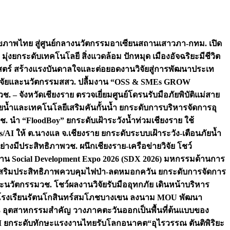
ภาพไทย สู่ศูนย์กลางนวัตกรรมอาเซียน
สถานเสาวภา-กทม. เปิด
 มุ่งยกระดับเทคโนโลยี สิ่งแวดล้อม ปักหมุด เมืองอัจฉริยะมีชีวิต
าสตร์ สร้างแรงบันดาลใจและต่อยอดงานวิจัยสู่การพัฒนาประเท
วิจัยและนวัตกรรม
สสว. ปลื้มงาน “OSS & SMEs GROW
วช. – จังหวัดเชียงราย ตรวจเยี่ยมศูนย์โดรนรับมือภัยพิบัติแม่สาย
ภัยน้ำและเทคโนโลยีเสริมคันกั้นน้ำ ยกระดับการบริหารจัดการอุ
ช. นำ “FloodBoy” ยกระดับเฝ้าระวังน้ำท่วมเชียงราย ใช้
/AI ให้ ต.นางแล จ.เชียงราย ยกระดับระบบเฝ้าระวัง-เตือนภัยน้ำ
ย่างมีประสิทธิภาพ
วช. ผนึกเชียงราย-เครือข่ายวิจัย โชว์
าน Social Development Expo 2026 (SDX 2026) มหกรรมด้านการ
า” เสริมประสิทธิภาพควบคุมไฟป่า-ลดหมอกควัน ยกระดับการจัดการ
และนวัตกรรม
วช. โชว์ผลงานวิจัยรับมืออุทกภัย เดินหน้าบริหาร
ือโรงเรียนรัตนโกสินทร์สมโภชบางเขน ลงนาม MOU พัฒนา
อม 3 อุตสาหกรรมสำคัญ วางภาคตะวันออกเป็นพื้นที่ต้นแบบของ
ผนึก AI ยกระดับทักษะแรงงานไทยรับโลกอนาคต
“อุไรวรรณ ตันติพิริยะ