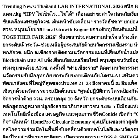
Skip
Trending News:
Thailand LAB INTERNATIONAL 2026 ผนึก Bio
to
แคมเปญ “HPV ไม่เป็นไร…ไม่ได้” เตือนอย่าชะล่าใจ ก่อนภัยเงีย
content
ขับเคลื่อนเศรษฐกิจ
วช. เดินหน้าขับเคลื่อน “รางวัลธัชชา” ยกย
ศ
วช. หนุนนโยบาย Local Growth Engine ยกระดับทุเรียนต้นแม่น้
TOGETHER FAIR 2026” ที่สงขลาประสบความสำเร็จ สร้างเม็ดเงิน
ยกระดับเฝ้าระวัง–ช่วยเหลือผู้ประสบภัยด้วยนวัตกรรม
เชียงราย น
ทกภัย
วช. ผนึก จ.เชียงราย ติดตามนวัตกรรมแผนที่เสี่ยงภัยน้ำแม่
Blockchain และ AI แจ้งเตือนภัยแบบเรียลไทม์ หนุนชุมชนรับมือ
ท่วมชุมชนด้วย AI
วช. ลงพื้นที่ “ฝายเชียงราย” ติดตามนวัตกรรม
นวัตกรรมรับมืออุทกภัย ยกระดับระบบเตือนภัย-โดรน-AI เสริ
พัฒนาสังคมที่ใหญ่ที่สุดของประเทศ 21–23 สิงหาคมนี้ ณ อิมแพ็ค
เชิงรุกด้วยนวัตกรรม
วช.เปิดต้นแบบ “ศูนย์ปฏิบัติการโดรนป้องกั
จัดการน้ำด้วย ววน. ครอบคลุม 10 จังหวัด ยกระดับระบบเตือนภัย-ข้
หลักสูตรกฎหมาย ปลูกฝังธรรมาภิบาลเยาวชน ระยะ 5 ปี
เมืองแห่
เทคโนโลยีเพื่อเมือง เศรษฐกิจ และคุณภาพชีวิต
Conicle เปิดตัว 
กิจ” เดินหน้า HomePro Circular Economy มุ่งเปลี่ยนของเก่าสู่ผล
กลไกความร่วมมือในพื้นที่ ขับเคลื่อนด้วยเทคโนโลยีและนวัตก
ศิลป์ไทยสู่เวทีนานาชาติ
สสว. เปิดฉากมหกรรม “OSS & SMEs GRO