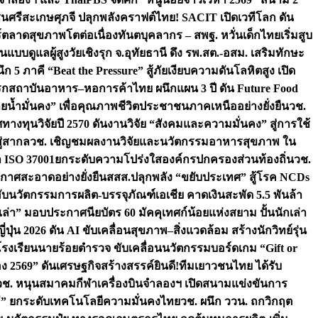
ชนศรีสะเกษ
ศุภจี ปลุกพลังคราฟต์ไทย! SACIT เปิดเวทีโลก ดัน
ร์ตลาดสุขภาพโตต่อเนื่อง
ทันตบุคลากร – สพฐ. หวั่นเด็กไทยเริ่มสูบ
นแบบดูแลผู้สูงวัยเชิงรุก จ.อุทัยธานี ดึง รพ.สต.-อสม. เสริมทักษะ
ึก 5 ภาคี “Beat the Pressure” สู้ภัยเงียบความดันโลหิตสูง เปิด
รก
สถาบันอาหาร–หอการค้าไทย ผนึกแผน 3 ปี ดัน Future Food
ยน้ำมั่นคง” เพื่อคุณภาพชีวิตประชาชนภาคเหนืออย่างยั่งยืน
วช.
ศทางทุนวิจัยปี 2570 ดันงานวิจัย “สังคมและความมั่นคง” สู่การใช้
ู่สากล
วช. เชิญชมผลงานวิจัยและนวัตกรรมอาหารสุขภาพ ใน
ล ISO 37001ยกระดับความโปร่งใสองค์กรปกครองส่วนท้องถิ่น
วช.
ากาศสะอาดอย่างยั่งยืน
สสส.ปลุกพลัง “ขยับประเทศ” สู้โรค NCDs
่ฮับนวัตกรรมการผลิต-บรรจุภัณฑ์เอเชีย คาดเงินสะพัด 5.5 พันล้า
เล่า” มอบประกาศนียบัตร 60 มัคคุเทศก์น้อยแห่งสยาม ปั้นนักเล่า
ปุ่น 2026 ดัน AI ขับเคลื่อนสุขภาพ–สิ่งแวดล้อม สร้างนักวิทย์รุ่น
โรงเรียนนายร้อยตำรวจ ขับเคลื่อนนวัตกรรมบอร์ดเกม “Gift or
ง 2569” ดันเศรษฐกิจสร้างสรรค์
ยินดี!ทีมเยาวชนไทย ได้รับ
วช. หนุนสมาคมกีฬาเครื่องบินจำลองฯ เปิดสนามแข่งขันการ
ิธี” ยกระดับเทคโนโลยีความมั่นคงไทย
วช. ผนึก ววน. ถกวิกฤต