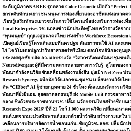
ระดับภูมิภาค
NAREE รุกตลาด Color Cosmetic เปิดตัว “Perfect To
ยกระดับทักษะเยาวชน หนุนการท่องเที่ยวและอาชีพแห่งอนาคต
ว
เรียนรู้เสริมทักษะเยาวชนในการใช้โดรนเพื่อส่งเสริมการท่องเที
Local Enterprises
วช. แถลงข่าวนักประดิษฐ์ไทย คว้ารางวัลจากเว
“ทุนมนุษย์” กุญแจสู่อนาคตไทย เร่งสร้าง Workforce Ecosyste
เปิดศูนย์เรียนรู้โดรนต้นแบบที่นครปฐม ดันเยาวชนใช้ AI และเทคโน
ไร่ โชว์โมเดลปลูกป่าวิทยาศาสตร์พรีเมียม ตอบโจทย์นักลงทุนยุ
ประเทศ
ศุภชัย ปลัด อว. มอบรางวัล “วิศวกรสังคมพัฒนาชุมชนดีเด
Neurodivergent ผู้ที่มีความหลากหลายทางการรับรู้ สู่โลกของ
พัฒนากำลังคนวิจัย ขับเคลื่อนพลังงานยั่งยืน มุ่งเป้า Net Zero ป
Research Synergy ผนึกนักวิจัย-เอกชน-ชุมชน เปลี่ยนงานวิจัยไทย
ดัน “CIBbot” AI ผู้ช่วยกฎหมาย 24 ชั่วโมง ต้นแบบนวัตกรรมวิจัยย
พัฒนาที่ยั่งยืน
อย. ลุยตลาดสดธนบุรี ส่ง Mobile Unit ตรวจอาหาร
กลาง ชิงถ้วยพระราชทานฯ
วช. ปลื้ม! นวัตกรรมไทยสร้างชื่อบนเ
Research Expo 2026’ ปีที่ 21 โชว์ 1,000 ผลงานวิจัย เปลี่ยนอนาค
ลนต์เบสจากมะม่วงหิมพานต์และกล้วยน้ำว้าดิบ สร้างกระแสใน 
เคลื่อนการบริหารจัดการน้ำขอนแก่น–ชัยภูมิ
วช.-สอศ. ปลื้มนักป
เวหา” ปี 69 สนาม 2 ได้แชมป์แล้ว! วช. ปั้นเยาวชนสู่นวัตกรเท