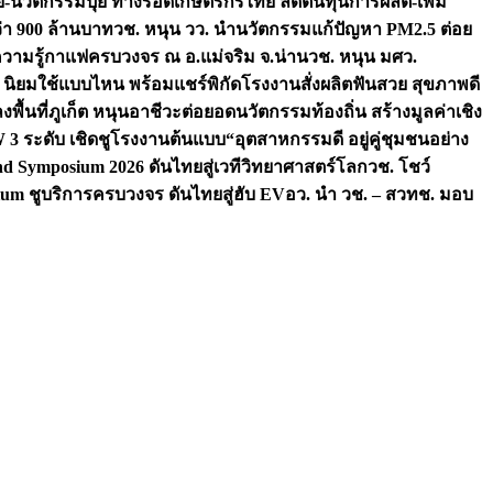
จัย-นวัตกรรมปุ๋ย ทางรอดเกษตรกรไทย ลดต้นทุนการผลิต-เพิ่ม
ว่า 900 ล้านบาท
วช. หนุน วว. นำนวัตกรรมแก้ปัญหา PM2.5 ต่อย
ความรู้กาแฟครบวงจร ณ อ.แม่จริม จ.น่าน
วช. หนุน มศว.
น นิยมใช้แบบไหน พร้อมแชร์พิกัดโรงงานสั่งผลิต
ฟันสวย สุขภาพดี
งพื้นที่ภูเก็ต หนุนอาชีวะต่อยอดนวัตกรรมท้องถิ่น สร้างมูลค่าเชิง
ระดับ เชิดชูโรงงานต้นแบบ“อุตสาหกรรมดี อยู่คู่ชุมชนอย่าง
nd Symposium 2026 ดันไทยสู่เวทีวิทยาศาสตร์โลก
วช. โชว์
um ชูบริการครบวงจร ดันไทยสู่ฮับ EV
อว. นำ วช. – สวทช. มอบ