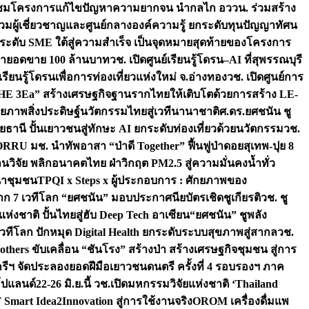
มชมโครงการแก้ไขปัญหาความยากจน นำกลไก อววน. ร่วมสร้าง
มผู้เชี่ยวชาญและศูนย์กลางองค์ความรู้ ยกระดับทุนปัญญาทัศน
ดับ SME ใต้สู่ความสำเร็จ เป็นจุดหมายสุดท้ายของโครงการ
เป้ายอดขาย 100 ล้านบาท
วช. เปิดศูนย์เรียนรู้โดรน–AI ที่สุพรรณบุรี
ียนรู้โดรนเพื่อการท่องเที่ยวแห่งใหม่ จ.อ่างทอง
วช. เปิดศูนย์การ
THE 3Ea” สร้างเศรษฐกิจฐานรากไทยให้เติบโตด้วยการสร้าง LE-
ักยภาพสิ่งประดิษฐ์นวัตกรรมไทยสู่เวทีนานาชาติ
ศ.ดร.ยศชนัน ชู
อุทัยธานี ปั้นเยาวชนสู่ทักษะ AI ยกระดับท่องเที่ยวด้วยนวัตกรรม
วช.
FORRU มช. นำทัพอาสา “ป่าดี Together” ฟื้นฟูป่าดอยสุเทพ-ปุย 8
วิจัย พลิกอนาคตไทย ฝ่าวิกฤต PM2.5 สู่ความมั่นคงน้ำทั่ว
ฒนาชุมชน
TPQI x Steps x ผู้ประกอบการ : ศักยภาพของ
จาก 7 เวทีโลก “ยศชนัน” มอบประกาศนียบัตรเชิดชูเกียรติ
วช. ชู
่งชาติ ปั้นไทยสู่ฮับ Deep Tech อาเซียน
“ยศชนัน” ชูพลัง
วทีโลก ปักหมุด Digital Health ยกระดับระบบสุขภาพสู่สากล
วช.
others ขับเคลื่อน “ชันโรง” สร้างป่า สร้างเศรษฐกิจชุมชน สู่การ
ุกรีฯ จัดประลองยอดฝีมือเยาวชนดนตรี ครั้งที่ 4 รอบรองฯ ภาค
กโปแลนด์
22-26 มิ.ย.นี้ วช.เปิดมหกรรมวิจัยแห่งชาติ ‘Thailand
 Smart Idea2Innovation สู่การใช้งานจริง
OROM เครื่องดื่มแพ