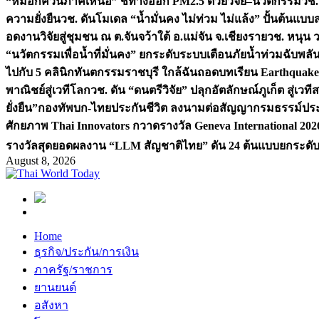
“หมอกควันภาคเหนือ” ชี้ทางออก PM2.5 ด้วยวิจัย–นวัตกรรม
วช.
ความยั่งยืน
วช. ดันโมเดล “น้ำมั่นคง ไม่ท่วม ไม่แล้ง” ปั้นต้นแบบ
อดงานวิจัยสู่ชุมชน ณ ต.จันจว้าใต้ อ.แม่จัน จ.เชียงราย
วช. หนุน 
“นวัตกรรมเพื่อน้ำที่มั่นคง” ยกระดับระบบเตือนภัยน้ำท่วมฉับพล
ไปกับ 5 คลินิกทันตกรรมราชบุรี ใกล้ฉัน
ถอดบทเรียน Earthquake 2
พาณิชย์สู่เวทีโลก
วช. ดัน “ดนตรีวิจัย” ปลุกอัตลักษณ์ภูเก็ต สู่เวท
ยั่งยืน”
กองทัพบก-ไทยประกันชีวิต ลงนามต่อสัญญากรมธรรม์ประกั
ศักยภาพ Thai Innovators กวาดรางวัล Geneva International 202
รางวัลสุดยอดผลงาน “LLM สัญชาติไทย” ดัน 24 ต้นแบบยกระดับงา
August 8, 2026
Home
ธุรกิจ/ประกัน/การเงิน
ภาครัฐ/ราชการ
ยานยนต์
อสังหา