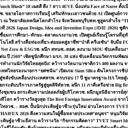
uch Blush” 18 เฉดสี ดึง 7 สาว 4EVE นั่งแท่น Face of Naree ตั้ง
ช. ขยายโอกาสการเรียนรู้ เสริมทักษะเยาวชนด้วย AI เปิดศูนย์การเร
่ยว ณ วิทยาลัยเทคนิคโคกสำโรง จังหวัดลพบุรี
บพท.ชูสูตรสำเร็จ “
ที 2026 Japan Design, Idea and Invention Expo (JDIE 2026) ชูศ
m เชื่อมการศึกษา–ทักษะ–ตลาดแรงงาน
วช. เปิดศูนย์เรียนรู้โดรนที่
โลยี สร้างสื่อท่องเที่ยว-ต่อยอดสู่อาชีพ
“ป่าดี ครีเอชัน” จับมือ 
ค Net Zero & ESG
วช. ผนึก สทนช.-สอศ. ลงนาม MOU ขับเคลื่อนงาน
่น ปี 2569” เชิดชูนักศึกษา มรภ. 38 แห่ง ขับเคลื่อนนวัตกรรมพั
การทำงาน
นักวิจัยไทยสุดปัง! คว้ารางวัลนานาชาติกว่า 400 ผลงาน 
ระเทศไทย
รองนายกฯ “ยศชนัน” เปิดเกม Siam Silica ดันโครงการชิปแห
สู่พลังขับเคลื่อนประเทศ
สรพ. ครบรอบ 17 ปี ชูมาตรฐาน HA ไทยสู่เ
กระดับบริการภาครัฐสู่ยุคดิจิทัล
วช. ผนึก 11 ภาคีเครือข่าย Big Br
ถึงชุมชน ยกระดับความปลอดภัยผู้บริโภค
วช. ผนึกมูลนิธิอาจารย์ส
วทีโลก คว้ารางวัลสูงสุด The Best Foreign Innovation Award จา
ตไทย
วช. – สอศ. ปั้นนักประดิษฐ์อาชีวะรุ่นใหม่ ผ่านโครงการ TVET
THAIFEX 2026 ดึงความสนใจผู้ซื้อหลายประเทศ
“ดนุพร” หนุนวิจัย
ระดิษฐ์อาชีวะอีสาน คว้ารางวัล “กิจกรรมติดดาว” TVET Smart Ide
คโนโลยีไร้คนขับ ชิงถ้วยพระราชทานฯ
วช. ผนึกสมาคมกีฬาเครื่องบิน