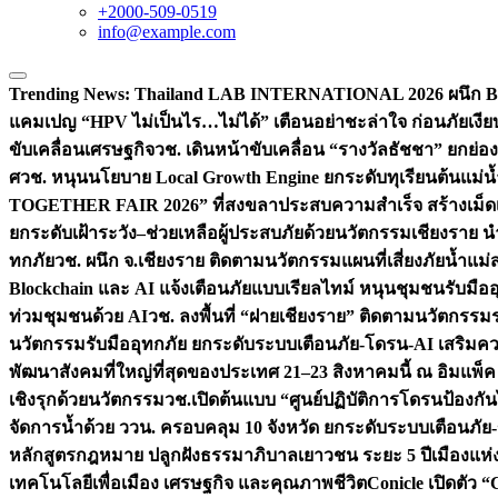
+2000-509-0519
info@example.com
Trending News:
Thailand LAB INTERNATIONAL 2026 ผนึก Bio
แคมเปญ “HPV ไม่เป็นไร…ไม่ได้” เตือนอย่าชะล่าใจ ก่อนภัยเงีย
ขับเคลื่อนเศรษฐกิจ
วช. เดินหน้าขับเคลื่อน “รางวัลธัชชา” ยกย
ศ
วช. หนุนนโยบาย Local Growth Engine ยกระดับทุเรียนต้นแม่น้
TOGETHER FAIR 2026” ที่สงขลาประสบความสำเร็จ สร้างเม็ดเงิน
ยกระดับเฝ้าระวัง–ช่วยเหลือผู้ประสบภัยด้วยนวัตกรรม
เชียงราย น
ทกภัย
วช. ผนึก จ.เชียงราย ติดตามนวัตกรรมแผนที่เสี่ยงภัยน้ำแม่
Blockchain และ AI แจ้งเตือนภัยแบบเรียลไทม์ หนุนชุมชนรับมือ
ท่วมชุมชนด้วย AI
วช. ลงพื้นที่ “ฝายเชียงราย” ติดตามนวัตกรรม
นวัตกรรมรับมืออุทกภัย ยกระดับระบบเตือนภัย-โดรน-AI เสริ
พัฒนาสังคมที่ใหญ่ที่สุดของประเทศ 21–23 สิงหาคมนี้ ณ อิมแพ็ค
เชิงรุกด้วยนวัตกรรม
วช.เปิดต้นแบบ “ศูนย์ปฏิบัติการโดรนป้องกั
จัดการน้ำด้วย ววน. ครอบคลุม 10 จังหวัด ยกระดับระบบเตือนภัย-ข้
หลักสูตรกฎหมาย ปลูกฝังธรรมาภิบาลเยาวชน ระยะ 5 ปี
เมืองแห่
เทคโนโลยีเพื่อเมือง เศรษฐกิจ และคุณภาพชีวิต
Conicle เปิดตัว 