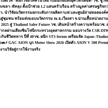
 เปิดเวที “ผนึกวิจัย-เทคโนโลยี รับมือภัยแล้งยุคโลกเดือด“
วช. ชูวิ
สงขลา–พัทลุง ตั้งเป้าช่วย 1.2 แสนครัวเรือน สร้างมูลค่าเศรษฐกิจก
วว. นำวิจัยนวัตกรรมยกระดับการผลิตกาแฟ และศูนย์ถ่ายทอดองค์
ันสู่ชุมชน พร้อมส่งมอบนวัตกรรม ณ อ.เวียงสา จ.น่าน
เสื้อหน่วยงา
025 สู่ Thailand Safer Future วช. เดินหน้าสร้างความพร้อม
วช. ล
ีสากลผ่านเสียงซิมโฟนี
กระทรวงอุตสาหกรรม มอบรางวัล CSR-DIW 3 
นชีวิตทหาร ปีที่ 40
วช. ผนึก STS forum เตรียมจัด Japan–Thaila
6
🚗⚡️ GAC AION บุก Motor Show 2026 เปิดตัว AION V 500 Premi
นวิจัยสู่การใช้งานจริง