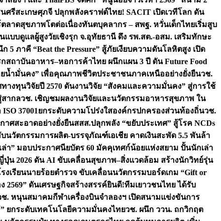
ชนศรีสะเกษ
ศุภจี ปลุกพลังคราฟต์ไทย! SACIT เปิดเวทีโลก ดัน
ร์ตลาดสุขภาพโตต่อเนื่อง
ทันตบุคลากร – สพฐ. หวั่นเด็กไทยเริ่มสูบ
นแบบดูแลผู้สูงวัยเชิงรุก จ.อุทัยธานี ดึง รพ.สต.-อสม. เสริมทักษะ
ึก 5 ภาคี “Beat the Pressure” สู้ภัยเงียบความดันโลหิตสูง เปิด
รก
สถาบันอาหาร–หอการค้าไทย ผนึกแผน 3 ปี ดัน Future Food
ยน้ำมั่นคง” เพื่อคุณภาพชีวิตประชาชนภาคเหนืออย่างยั่งยืน
วช.
ศทางทุนวิจัยปี 2570 ดันงานวิจัย “สังคมและความมั่นคง” สู่การใช้
ู่สากล
วช. เชิญชมผลงานวิจัยและนวัตกรรมอาหารสุขภาพ ใน
ล ISO 37001ยกระดับความโปร่งใสองค์กรปกครองส่วนท้องถิ่น
วช.
ากาศสะอาดอย่างยั่งยืน
สสส.ปลุกพลัง “ขยับประเทศ” สู้โรค NCDs
่ฮับนวัตกรรมการผลิต-บรรจุภัณฑ์เอเชีย คาดเงินสะพัด 5.5 พันล้า
เล่า” มอบประกาศนียบัตร 60 มัคคุเทศก์น้อยแห่งสยาม ปั้นนักเล่า
ปุ่น 2026 ดัน AI ขับเคลื่อนสุขภาพ–สิ่งแวดล้อม สร้างนักวิทย์รุ่น
โรงเรียนนายร้อยตำรวจ ขับเคลื่อนนวัตกรรมบอร์ดเกม “Gift or
ง 2569” ดันเศรษฐกิจสร้างสรรค์
ยินดี!ทีมเยาวชนไทย ได้รับ
วช. หนุนสมาคมกีฬาเครื่องบินจำลองฯ เปิดสนามแข่งขันการ
ิธี” ยกระดับเทคโนโลยีความมั่นคงไทย
วช. ผนึก ววน. ถกวิกฤต