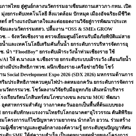
ภาพไทย สู่ศูนย์กลางนวัตกรรมอาเซียน
สถานเสาวภา-กทม. เปิด
 มุ่งยกระดับเทคโนโลยี สิ่งแวดล้อม ปักหมุด เมืองอัจฉริยะมีชีวิต
าสตร์ สร้างแรงบันดาลใจและต่อยอดงานวิจัยสู่การพัฒนาประเท
วิจัยและนวัตกรรม
สสว. ปลื้มงาน “OSS & SMEs GROW
วช. – จังหวัดเชียงราย ตรวจเยี่ยมศูนย์โดรนรับมือภัยพิบัติแม่สาย
ภัยน้ำและเทคโนโลยีเสริมคันกั้นน้ำ ยกระดับการบริหารจัดการอุ
ช. นำ “FloodBoy” ยกระดับเฝ้าระวังน้ำท่วมเชียงราย ใช้
/AI ให้ ต.นางแล จ.เชียงราย ยกระดับระบบเฝ้าระวัง-เตือนภัยน้ำ
ย่างมีประสิทธิภาพ
วช. ผนึกเชียงราย-เครือข่ายวิจัย โชว์
าน Social Development Expo 2026 (SDX 2026) มหกรรมด้านการ
า” เสริมประสิทธิภาพควบคุมไฟป่า-ลดหมอกควัน ยกระดับการจัดการ
และนวัตกรรม
วช. โชว์ผลงานวิจัยรับมืออุทกภัย เดินหน้าบริหาร
ือโรงเรียนรัตนโกสินทร์สมโภชบางเขน ลงนาม MOU พัฒนา
อม 3 อุตสาหกรรมสำคัญ วางภาคตะวันออกเป็นพื้นที่ต้นแบบของ
ผนึก AI ยกระดับทักษะแรงงานไทยรับโลกอนาคต
“อุไรวรรณ ตันติพิริยะ
มชมโครงการแก้ไขปัญหาความยากจน นำกลไก อววน. ร่วมสร้าง
มผู้เชี่ยวชาญและศูนย์กลางองค์ความรู้ ยกระดับทุนปัญญาทัศน
ดับ SME ใต้สู่ความสำเร็จ เป็นจุดหมายสุดท้ายของโครงการ