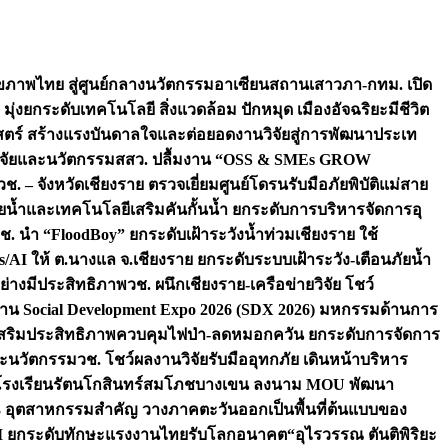
ภาพไทย สู่ศูนย์กลางนวัตกรรมอาเซียน
สถานเสาวภา-กทม. เปิด
 มุ่งยกระดับเทคโนโลยี สิ่งแวดล้อม ปักหมุด เมืองอัจฉริยะมีชีวิต
าสตร์ สร้างแรงบันดาลใจและต่อยอดงานวิจัยสู่การพัฒนาประเท
วิจัยและนวัตกรรม
สสว. ปลื้มงาน “OSS & SMEs GROW
วช. – จังหวัดเชียงราย ตรวจเยี่ยมศูนย์โดรนรับมือภัยพิบัติแม่สาย
ภัยน้ำและเทคโนโลยีเสริมคันกั้นน้ำ ยกระดับการบริหารจัดการอุ
ช. นำ “FloodBoy” ยกระดับเฝ้าระวังน้ำท่วมเชียงราย ใช้
/AI ให้ ต.นางแล จ.เชียงราย ยกระดับระบบเฝ้าระวัง-เตือนภัยน้ำ
ย่างมีประสิทธิภาพ
วช. ผนึกเชียงราย-เครือข่ายวิจัย โชว์
าน Social Development Expo 2026 (SDX 2026) มหกรรมด้านการ
า” เสริมประสิทธิภาพควบคุมไฟป่า-ลดหมอกควัน ยกระดับการจัดการ
และนวัตกรรม
วช. โชว์ผลงานวิจัยรับมืออุทกภัย เดินหน้าบริหาร
ือโรงเรียนรัตนโกสินทร์สมโภชบางเขน ลงนาม MOU พัฒนา
อม 3 อุตสาหกรรมสำคัญ วางภาคตะวันออกเป็นพื้นที่ต้นแบบของ
ผนึก AI ยกระดับทักษะแรงงานไทยรับโลกอนาคต
“อุไรวรรณ ตันติพิริยะ