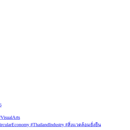
6
isualArts
arEconomy #ThailandIndustry #สิ่งแวดล้อมยั่งยืน