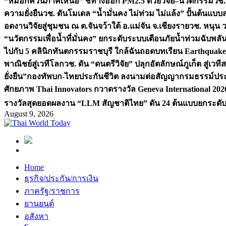
“หมอกควันภาคเหนือ” ชี้ทางออก PM2.5 ด้วยวิจัย–นวัตกรรม
วช.
ความยั่งยืน
วช. ดันโมเดล “น้ำมั่นคง ไม่ท่วม ไม่แล้ง” ปั้นต้นแบบ
อดงานวิจัยสู่ชุมชน ณ ต.จันจว้าใต้ อ.แม่จัน จ.เชียงราย
วช. หนุน 
“นวัตกรรมเพื่อน้ำที่มั่นคง” ยกระดับระบบเตือนภัยน้ำท่วมฉับพล
ไปกับ 5 คลินิกทันตกรรมราชบุรี ใกล้ฉัน
ถอดบทเรียน Earthquake 2
พาณิชย์สู่เวทีโลก
วช. ดัน “ดนตรีวิจัย” ปลุกอัตลักษณ์ภูเก็ต สู่เวท
ยั่งยืน”
กองทัพบก-ไทยประกันชีวิต ลงนามต่อสัญญากรมธรรม์ประกั
ศักยภาพ Thai Innovators กวาดรางวัล Geneva International 202
รางวัลสุดยอดผลงาน “LLM สัญชาติไทย” ดัน 24 ต้นแบบยกระดับงา
August 9, 2026
Home
ธุรกิจ/ประกัน/การเงิน
ภาครัฐ/ราชการ
ยานยนต์
อสังหา