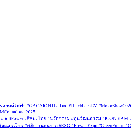
รถยนต์ไฟฟ้า #GACAIONThailand #HatchbackEV #MotorShow202
AMCountdown2025
SoftPower #ศิลปะไทย #นวัตกรรม #ทุนวัฒนธรรม #ICONSIAM #V
หมุนเวียน #พลังงานสะอาด #ESG #EnwastExpo #GreenFuture #Circul