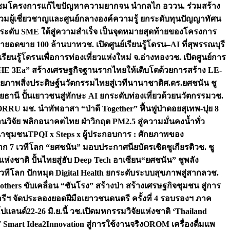
มชมโครงการแก้ไขปัญหาความยากจน นำกลไก อววน. ร่วมสร้าง
มผู้เชี่ยวชาญและศูนย์กลางองค์ความรู้ ยกระดับทุนปัญญาทัศน
ดับ SME ใต้สู่ความสำเร็จ เป็นจุดหมายสุดท้ายของโครงการ
เป้ายอดขาย 100 ล้านบาท
วช. เปิดศูนย์เรียนรู้โดรน–AI ที่สุพรรณบุรี
ียนรู้โดรนเพื่อการท่องเที่ยวแห่งใหม่ จ.อ่างทอง
วช. เปิดศูนย์การ
THE 3Ea” สร้างเศรษฐกิจฐานรากไทยให้เติบโตด้วยการสร้าง LE-
ักยภาพสิ่งประดิษฐ์นวัตกรรมไทยสู่เวทีนานาชาติ
ศ.ดร.ยศชนัน ชู
อุทัยธานี ปั้นเยาวชนสู่ทักษะ AI ยกระดับท่องเที่ยวด้วยนวัตกรรม
วช.
FORRU มช. นำทัพอาสา “ป่าดี Together” ฟื้นฟูป่าดอยสุเทพ-ปุย 8
วิจัย พลิกอนาคตไทย ฝ่าวิกฤต PM2.5 สู่ความมั่นคงน้ำทั่ว
ฒนาชุมชน
TPQI x Steps x ผู้ประกอบการ : ศักยภาพของ
จาก 7 เวทีโลก “ยศชนัน” มอบประกาศนียบัตรเชิดชูเกียรติ
วช. ชู
่งชาติ ปั้นไทยสู่ฮับ Deep Tech อาเซียน
“ยศชนัน” ชูพลัง
วทีโลก ปักหมุด Digital Health ยกระดับระบบสุขภาพสู่สากล
วช.
others ขับเคลื่อน “ชันโรง” สร้างป่า สร้างเศรษฐกิจชุมชน สู่การ
ุกรีฯ จัดประลองยอดฝีมือเยาวชนดนตรี ครั้งที่ 4 รอบรองฯ ภาค
กโปแลนด์
22-26 มิ.ย.นี้ วช.เปิดมหกรรมวิจัยแห่งชาติ ‘Thailand
 Smart Idea2Innovation สู่การใช้งานจริง
OROM เครื่องดื่มแพ