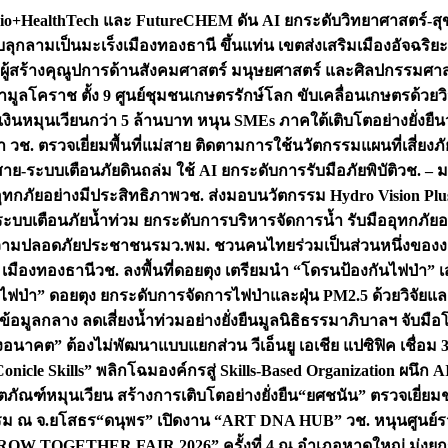
+HealthTech และ FutureCHEM ดัน AI ยกระดับวิทยาศาสตร์-สุข
บลุกลามเป็นมะเร็ง
เมืองทองธานี ขึ้นแท่น เขตส่งเสริมเมืองอัจฉริยะ
่องผู้สร้างคุณูปการด้านสังคมศาสตร์ มนุษยศาสตร์ และศิลปกรรมศ
ำมูลโคราช ตั้ง 9 ศูนย์ชุมชนเกษตรรักษ์โลก ขับเคลื่อนเกษตรด้วย
หมุนเวียนกว่า 5 ล้านบาท หนุน SMEs ภาคใต้เติบโตอย่างยั่งยืน
ำ วช. ตรวจเยี่ยมพื้นที่แม่สาย ติดตามการใช้นวัตกรรมแผนที่เสี่ยง
สาย-ระบบเตือนภัยดินถล่ม ใช้ AI ยกระดับการรับมือภัยพิบัติ
วช. – ม
อุทกภัยอย่างมีประสิทธิภาพ
วช. ส่งมอบนวัตกรรม Hydro Vision Plus
ระบบเตือนภัยน้ำท่วม ยกระดับการบริหารจัดการน้ำ รับมืออุทกภัยอ
มความปลอดภัยประชาชน
รมว.พม. ชวนคนไทยร่วมเป็นส่วนหนึ่งของง
 เมืองทองธานี
วช. ลงพื้นที่ดอยตุง เตรียมนำ “โดรนป้องกันไฟป่
นไฟป่า” ดอยตุง ยกระดับการจัดการไฟป่าและฝุ่น PM2.5 ด้วยวิจัย
อมูลกลาง ลดเสี่ยงน้ำท่วมอย่างยั่งยืน
มูลนิธิธรรมาภิบาลฯ จับม
งอนาคต” ต้องไม่พัฒนาแบบแยกส่วน วีเอ็นยู เอเชีย แปซิฟิค เชื่
“Conicle Skills” พลิกโฉมองค์กรสู่ Skills-Based Organization 
ิตภัณฑ์หมุนเวียน สร้างการเติบโตอย่างยั่งยืน
“ยศชนัน” ตรวจเยี่ย
รรม ณ จ.ยโสธร
“ดนุพร” เปิดงาน “ART DNA HUB” วช. หนุนศูนย์รว
W TOGETHER FAIR 2026” ครั้งที่ 4 ณ อำเภอหาดใหญ่ มุ่งยกระ