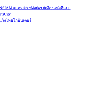
ONSIAM #สศร #ArtMarket #เมืองแห่งศิลปะ
tsCity
วิ่งไทยโกอินเตอร์