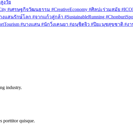
สูงวัย
rCity #เศรษฐกิจวัฒนธรรม #CreativeEconomy #ศิลปะร่วมสมัย #IC
งแสนรักษ์โลก #จากแก้วสู่กล้า #SustainableRunning #ChonburiSpor
Tourism #บางแสน #นักวิ่งเคนยา #อนุชิตจิว #ปิยะนุชสุขชาติ #งาน
ng industry.
s porttitor quisque.