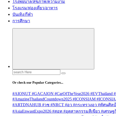
โรงพยบาล/สุขภาพ/ความงาม
โรงแรม/ท่องเที่ยว/อาหาร
บันเทิง/กีฬา
การศึกษา
Search
for:
Or check our Popular Categories...
#AIONUT #GACAION #CarOfTheYear2026 #EVThailand #
#AmazingThailandCountdown2025 #ICONSIAM #ICONSI
#ARTDNAHUB #วช #NRCT #อว #กระทรวงอว #ทัศนศิลป์ #
#AsiaEnwastExpo2026 #สอท #อุตสาหกรรมสีเขียว #เศรษฐกิจ