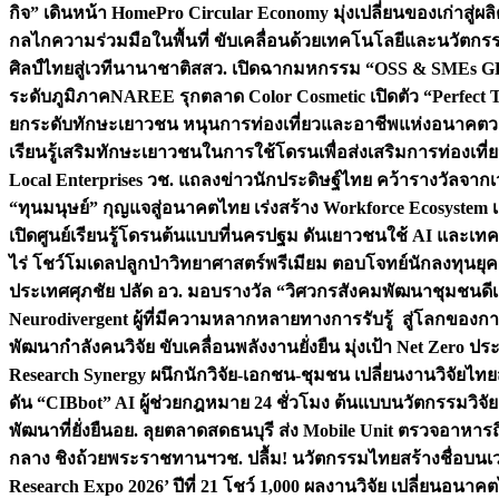
กิจ” เดินหน้า HomePro Circular Economy มุ่งเปลี่ยนของเก่าสู่ผล
กลไกความร่วมมือในพื้นที่ ขับเคลื่อนด้วยเทคโนโลยีและนวัตก
ศิลป์ไทยสู่เวทีนานาชาติ
สสว. เปิดฉากมหกรรม “OSS & SMEs GRO
ระดับภูมิภาค
NAREE รุกตลาด Color Cosmetic เปิดตัว “Perfect To
ยกระดับทักษะเยาวชน หนุนการท่องเที่ยวและอาชีพแห่งอนาคต
ว
เรียนรู้เสริมทักษะเยาวชนในการใช้โดรนเพื่อส่งเสริมการท่องเที
Local Enterprises
วช. แถลงข่าวนักประดิษฐ์ไทย คว้ารางวัลจากเว
“ทุนมนุษย์” กุญแจสู่อนาคตไทย เร่งสร้าง Workforce Ecosyste
เปิดศูนย์เรียนรู้โดรนต้นแบบที่นครปฐม ดันเยาวชนใช้ AI และเทคโน
ไร่ โชว์โมเดลปลูกป่าวิทยาศาสตร์พรีเมียม ตอบโจทย์นักลงทุนยุ
ประเทศ
ศุภชัย ปลัด อว. มอบรางวัล “วิศวกรสังคมพัฒนาชุมชนดีเด
Neurodivergent ผู้ที่มีความหลากหลายทางการรับรู้ สู่โลกของ
พัฒนากำลังคนวิจัย ขับเคลื่อนพลังงานยั่งยืน มุ่งเป้า Net Zero ป
Research Synergy ผนึกนักวิจัย-เอกชน-ชุมชน เปลี่ยนงานวิจัยไทย
ดัน “CIBbot” AI ผู้ช่วยกฎหมาย 24 ชั่วโมง ต้นแบบนวัตกรรมวิจัยย
พัฒนาที่ยั่งยืน
อย. ลุยตลาดสดธนบุรี ส่ง Mobile Unit ตรวจอาหาร
กลาง ชิงถ้วยพระราชทานฯ
วช. ปลื้ม! นวัตกรรมไทยสร้างชื่อบนเ
Research Expo 2026’ ปีที่ 21 โชว์ 1,000 ผลงานวิจัย เปลี่ยนอนาค