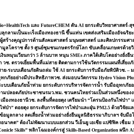
+HealthTech และ FutureCHEM ดัน AI ยกระดับวิทยาศาสตร์-สุข
บลุกลามเป็นมะเร็ง
เมืองทองธานี ขึ้นแท่น เขตส่งเสริมเมืองอัจฉริยะ
่องผู้สร้างคุณูปการด้านสังคมศาสตร์ มนุษยศาสตร์ และศิลปกรรมศ
ำมูลโคราช ตั้ง 9 ศูนย์ชุมชนเกษตรรักษ์โลก ขับเคลื่อนเกษตรด้วย
หมุนเวียนกว่า 5 ล้านบาท หนุน SMEs ภาคใต้เติบโตอย่างยั่งยืน
ำ วช. ตรวจเยี่ยมพื้นที่แม่สาย ติดตามการใช้นวัตกรรมแผนที่เสี่ยง
สาย-ระบบเตือนภัยดินถล่ม ใช้ AI ยกระดับการรับมือภัยพิบัติ
วช. – ม
อุทกภัยอย่างมีประสิทธิภาพ
วช. ส่งมอบนวัตกรรม Hydro Vision Plus
ระบบเตือนภัยน้ำท่วม ยกระดับการบริหารจัดการน้ำ รับมืออุทกภัยอ
มความปลอดภัยประชาชน
รมว.พม. ชวนคนไทยร่วมเป็นส่วนหนึ่งของง
 เมืองทองธานี
วช. ลงพื้นที่ดอยตุง เตรียมนำ “โดรนป้องกันไฟป่
นไฟป่า” ดอยตุง ยกระดับการจัดการไฟป่าและฝุ่น PM2.5 ด้วยวิจัย
อมูลกลาง ลดเสี่ยงน้ำท่วมอย่างยั่งยืน
มูลนิธิธรรมาภิบาลฯ จับม
งอนาคต” ต้องไม่พัฒนาแบบแยกส่วน วีเอ็นยู เอเชีย แปซิฟิค เชื่
“Conicle Skills” พลิกโฉมองค์กรสู่ Skills-Based Organization 