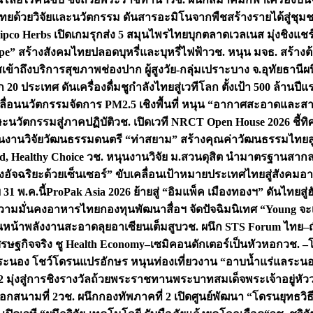
ทยด้วยวิจัยและนวัตกรรม ดันสารอะมิโนจากพืชสร้างรายได้สู่ชุม
ipco Herbs เปิดเกมรุกส่ง 5 สมุนไพรไทยบุกตลาดเวลเนส มุ่งชิงแช
ape” สร้างสังคมไทยปลอดบุหรี่และบุหรี่ไฟฟ้า
วช. หนุน มจธ. สร้างต้
ข้าถึงบริการสุขภาพช่องปาก ผู้สูงวัย-กลุ่มเปราะบาง จ.อุทัยธานี
ผน
20 ประเทศ ดันเครื่องดื่มชูกำลังไทยสู่เวทีโลก ตั้งเป้า 500 ล้านปีแ
คลื่อนนวัตกรรมจัดการ PM2.5 เชิงพื้นที่ หนุน “อากาศสะอาดและสา
นวัตกรรมสู่ภาคปฏิบัติ
วช. เปิดเวที NRCT Open House 2026 ชี้ทิ
นงานวิจัยวัฒนธรรมดนตรี “ท่าสยาม” สร้างคุณค่าวัฒนธรรมไทยส
 Healthy Choice
วช. หนุนงานวิจัย ม.สวนดุสิต นำมาตรฐานสาก
งอัจฉริยะด้วยเซ็นเซอร์” ขับเคลื่อนเป้าหมายประเทศไทยสู่สังคมอ
 31 พ.ค.นี้
ProPak Asia 2026 ย้ายสู่ “อิมแพ็ค เมืองทองฯ” ดันไทยสู
ู่ความมั่นคงอาหารไทย
กองทุนพัฒนาสื่อฯ จัดปัจฉิมนิเทศ “Young จะ
หน้าพลังงานสะอาดลุยอาเซียนเต็มสูบ
วช. ผนึก STS Forum ไทย–ญี่
่เศรษฐกิจจริง ชู Health Economy–เซมิคอนดักเตอร์เป็นหัวหอก
วช. –
อระนอง โชว์โดรนแปรอักษร หนุนท่องเที่ยวงาน “อาบน้ำแร่แลระนอ
มุ่งสู่การชิงรางวัลถ้วยพระราชทานพระบาทสมเด็จพระเจ้าอยู่หัว
อกสนามที่ 2
วช. ผนึกกองทัพภาคที่ 2 เปิดศูนย์พัฒนา “โดรนยุทธว