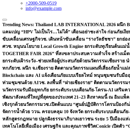
+2000-509-0519
info@example.com
Trending News:
Thailand LAB INTERNATIONAL 2026 ผนึก Bio
แคมเปญ “HPV ไม่เป็นไร…ไม่ได้” เตือนอย่าชะล่าใจ ก่อนภัยเงีย
ขับเคลื่อนเศรษฐกิจ
วช. เดินหน้าขับเคลื่อน “รางวัลธัชชา” ยกย
ศ
วช. หนุนนโยบาย Local Growth Engine ยกระดับทุเรียนต้นแม่น้
TOGETHER FAIR 2026” ที่สงขลาประสบความสำเร็จ สร้างเม็ดเงิน
ยกระดับเฝ้าระวัง–ช่วยเหลือผู้ประสบภัยด้วยนวัตกรรม
เชียงราย น
ทกภัย
วช. ผนึก จ.เชียงราย ติดตามนวัตกรรมแผนที่เสี่ยงภัยน้ำแม่
Blockchain และ AI แจ้งเตือนภัยแบบเรียลไทม์ หนุนชุมชนรับมือ
ท่วมชุมชนด้วย AI
วช. ลงพื้นที่ “ฝายเชียงราย” ติดตามนวัตกรรม
นวัตกรรมรับมืออุทกภัย ยกระดับระบบเตือนภัย-โดรน-AI เสริ
พัฒนาสังคมที่ใหญ่ที่สุดของประเทศ 21–23 สิงหาคมนี้ ณ อิมแพ็ค
เชิงรุกด้วยนวัตกรรม
วช.เปิดต้นแบบ “ศูนย์ปฏิบัติการโดรนป้องกั
จัดการน้ำด้วย ววน. ครอบคลุม 10 จังหวัด ยกระดับระบบเตือนภัย-ข้
หลักสูตรกฎหมาย ปลูกฝังธรรมาภิบาลเยาวชน ระยะ 5 ปี
เมืองแห่
เทคโนโลยีเพื่อเมือง เศรษฐกิจ และคุณภาพชีวิต
Conicle เปิดตัว 