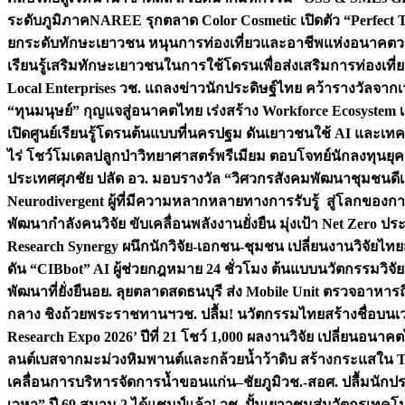
ระดับภูมิภาค
NAREE รุกตลาด Color Cosmetic เปิดตัว “Perfect To
ยกระดับทักษะเยาวชน หนุนการท่องเที่ยวและอาชีพแห่งอนาคต
ว
เรียนรู้เสริมทักษะเยาวชนในการใช้โดรนเพื่อส่งเสริมการท่องเที
Local Enterprises
วช. แถลงข่าวนักประดิษฐ์ไทย คว้ารางวัลจากเว
“ทุนมนุษย์” กุญแจสู่อนาคตไทย เร่งสร้าง Workforce Ecosyste
เปิดศูนย์เรียนรู้โดรนต้นแบบที่นครปฐม ดันเยาวชนใช้ AI และเทคโน
ไร่ โชว์โมเดลปลูกป่าวิทยาศาสตร์พรีเมียม ตอบโจทย์นักลงทุนยุ
ประเทศ
ศุภชัย ปลัด อว. มอบรางวัล “วิศวกรสังคมพัฒนาชุมชนดีเด
Neurodivergent ผู้ที่มีความหลากหลายทางการรับรู้ สู่โลกของ
พัฒนากำลังคนวิจัย ขับเคลื่อนพลังงานยั่งยืน มุ่งเป้า Net Zero ป
Research Synergy ผนึกนักวิจัย-เอกชน-ชุมชน เปลี่ยนงานวิจัยไทย
ดัน “CIBbot” AI ผู้ช่วยกฎหมาย 24 ชั่วโมง ต้นแบบนวัตกรรมวิจัยย
พัฒนาที่ยั่งยืน
อย. ลุยตลาดสดธนบุรี ส่ง Mobile Unit ตรวจอาหาร
กลาง ชิงถ้วยพระราชทานฯ
วช. ปลื้ม! นวัตกรรมไทยสร้างชื่อบนเ
Research Expo 2026’ ปีที่ 21 โชว์ 1,000 ผลงานวิจัย เปลี่ยนอนาค
ลนต์เบสจากมะม่วงหิมพานต์และกล้วยน้ำว้าดิบ สร้างกระแสใน 
เคลื่อนการบริหารจัดการน้ำขอนแก่น–ชัยภูมิ
วช.-สอศ. ปลื้มนักป
เวหา” ปี 69 สนาม 2 ได้แชมป์แล้ว! วช. ปั้นเยาวชนสู่นวัตกรเท