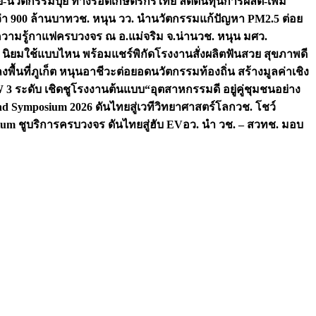
จัย-นวัตกรรมปุ๋ย ทางรอดเกษตรกรไทย ลดต้นทุนการผลิต-เพิ่ม
ว่า 900 ล้านบาท
วช. หนุน วว. นำนวัตกรรมแก้ปัญหา PM2.5 ต่อย
ความรู้กาแฟครบวงจร ณ อ.แม่จริม จ.น่าน
วช. หนุน มศว.
น นิยมใช้แบบไหน พร้อมแชร์พิกัดโรงงานสั่งผลิต
ฟันสวย สุขภาพดี
งพื้นที่ภูเก็ต หนุนอาชีวะต่อยอดนวัตกรรมท้องถิ่น สร้างมูลค่าเชิง
ระดับ เชิดชูโรงงานต้นแบบ“อุตสาหกรรมดี อยู่คู่ชุมชนอย่าง
nd Symposium 2026 ดันไทยสู่เวทีวิทยาศาสตร์โลก
วช. โชว์
um ชูบริการครบวงจร ดันไทยสู่ฮับ EV
อว. นำ วช. – สวทช. มอบ