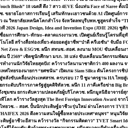
uch Blush” 18 เฉดสี ดึง 7 สาว 4EVE นั่งแท่น Face of Naree ตั้ง
ช. ขยายโอกาสการเรียนรู้ เสริมทักษะเยาวชนด้วย AI เปิดศูนย์การเร
่ยว ณ วิทยาลัยเทคนิคโคกสำโรง จังหวัดลพบุรี
บพท.ชูสูตรสำเร็จ “
ที 2026 Japan Design, Idea and Invention Expo (JDIE 2026) ชูศ
m เชื่อมการศึกษา–ทักษะ–ตลาดแรงงาน
วช. เปิดศูนย์เรียนรู้โดรนที่
โลยี สร้างสื่อท่องเที่ยว-ต่อยอดสู่อาชีพ
“ป่าดี ครีเอชัน” จับมือ 
ค Net Zero & ESG
วช. ผนึก สทนช.-สอศ. ลงนาม MOU ขับเคลื่อนงาน
่น ปี 2569” เชิดชูนักศึกษา มรภ. 38 แห่ง ขับเคลื่อนนวัตกรรมพั
การทำงาน
นักวิจัยไทยสุดปัง! คว้ารางวัลนานาชาติกว่า 400 ผลงาน 
ระเทศไทย
รองนายกฯ “ยศชนัน” เปิดเกม Siam Silica ดันโครงการชิปแห
สู่พลังขับเคลื่อนประเทศ
สรพ. ครบรอบ 17 ปี ชูมาตรฐาน HA ไทยสู่เ
กระดับบริการภาครัฐสู่ยุคดิจิทัล
วช. ผนึก 11 ภาคีเครือข่าย Big Br
ถึงชุมชน ยกระดับความปลอดภัยผู้บริโภค
วช. ผนึกมูลนิธิอาจารย์ส
วทีโลก คว้ารางวัลสูงสุด The Best Foreign Innovation Award จา
ตไทย
วช. – สอศ. ปั้นนักประดิษฐ์อาชีวะรุ่นใหม่ ผ่านโครงการ TVET
THAIFEX 2026 ดึงความสนใจผู้ซื้อหลายประเทศ
“ดนุพร” หนุนวิจัย
ระดิษฐ์อาชีวะอีสาน คว้ารางวัล “กิจกรรมติดดาว” TVET Smart Ide
คโนโลยีไร้คนขับ ชิงถ้วยพระราชทานฯ
วช. ผนึกสมาคมกีฬาเครื่องบิน