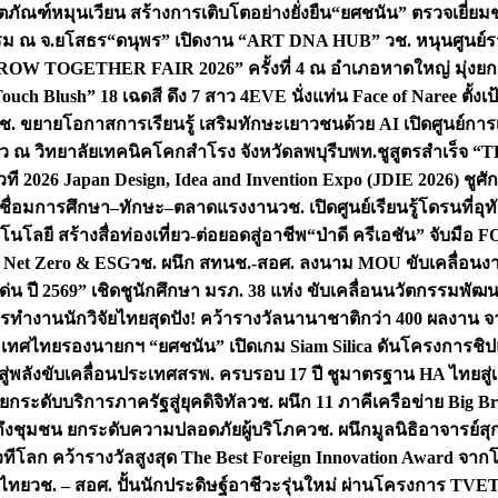
ิตภัณฑ์หมุนเวียน สร้างการเติบโตอย่างยั่งยืน
“ยศชนัน” ตรวจเยี่ย
รรม ณ จ.ยโสธร
“ดนุพร” เปิดงาน “ART DNA HUB” วช. หนุนศูนย์รว
W TOGETHER FAIR 2026” ครั้งที่ 4 ณ อำเภอหาดใหญ่ มุ่งยกระ
uch Blush” 18 เฉดสี ดึง 7 สาว 4EVE นั่งแท่น Face of Naree ตั้ง
ช. ขยายโอกาสการเรียนรู้ เสริมทักษะเยาวชนด้วย AI เปิดศูนย์การเร
่ยว ณ วิทยาลัยเทคนิคโคกสำโรง จังหวัดลพบุรี
บพท.ชูสูตรสำเร็จ “
ที 2026 Japan Design, Idea and Invention Expo (JDIE 2026) ชูศ
m เชื่อมการศึกษา–ทักษะ–ตลาดแรงงาน
วช. เปิดศูนย์เรียนรู้โดรนที่
โลยี สร้างสื่อท่องเที่ยว-ต่อยอดสู่อาชีพ
“ป่าดี ครีเอชัน” จับมือ 
ค Net Zero & ESG
วช. ผนึก สทนช.-สอศ. ลงนาม MOU ขับเคลื่อนงาน
่น ปี 2569” เชิดชูนักศึกษา มรภ. 38 แห่ง ขับเคลื่อนนวัตกรรมพั
การทำงาน
นักวิจัยไทยสุดปัง! คว้ารางวัลนานาชาติกว่า 400 ผลงาน 
ระเทศไทย
รองนายกฯ “ยศชนัน” เปิดเกม Siam Silica ดันโครงการชิปแห
สู่พลังขับเคลื่อนประเทศ
สรพ. ครบรอบ 17 ปี ชูมาตรฐาน HA ไทยสู่เ
กระดับบริการภาครัฐสู่ยุคดิจิทัล
วช. ผนึก 11 ภาคีเครือข่าย Big Br
ถึงชุมชน ยกระดับความปลอดภัยผู้บริโภค
วช. ผนึกมูลนิธิอาจารย์ส
วทีโลก คว้ารางวัลสูงสุด The Best Foreign Innovation Award จา
ตไทย
วช. – สอศ. ปั้นนักประดิษฐ์อาชีวะรุ่นใหม่ ผ่านโครงการ TVET