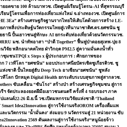
เป้ายอดขาย 100 ล้านบาท
วช. เปิดศูนย์เรียนรู้โดรน–AI ที่สุพรรณบุรี
ียนรู้โดรนเพื่อการท่องเที่ยวแห่งใหม่ จ.อ่างทอง
วช. เปิดศูนย์การ
THE 3Ea” สร้างเศรษฐกิจฐานรากไทยให้เติบโตด้วยการสร้าง LE-
ักยภาพสิ่งประดิษฐ์นวัตกรรมไทยสู่เวทีนานาชาติ
ศ.ดร.ยศชนัน ชู
อุทัยธานี ปั้นเยาวชนสู่ทักษะ AI ยกระดับท่องเที่ยวด้วยนวัตกรรม
วช.
FORRU มช. นำทัพอาสา “ป่าดี Together” ฟื้นฟูป่าดอยสุเทพ-ปุย 8
วิจัย พลิกอนาคตไทย ฝ่าวิกฤต PM2.5 สู่ความมั่นคงน้ำทั่ว
ฒนาชุมชน
TPQI x Steps x ผู้ประกอบการ : ศักยภาพของ
จาก 7 เวทีโลก “ยศชนัน” มอบประกาศนียบัตรเชิดชูเกียรติ
วช. ชู
่งชาติ ปั้นไทยสู่ฮับ Deep Tech อาเซียน
“ยศชนัน” ชูพลัง
วทีโลก ปักหมุด Digital Health ยกระดับระบบสุขภาพสู่สากล
วช.
others ขับเคลื่อน “ชันโรง” สร้างป่า สร้างเศรษฐกิจชุมชน สู่การ
ุกรีฯ จัดประลองยอดฝีมือเยาวชนดนตรี ครั้งที่ 4 รอบรองฯ ภาค
กโปแลนด์
22-26 มิ.ย.นี้ วช.เปิดมหกรรมวิจัยแห่งชาติ ‘Thailand
 Smart Idea2Innovation สู่การใช้งานจริง
OROM เครื่องดื่มแพ
และนวัตกรรม ‘น้ำมั่นคง’ ส่งมอบ 9 นวัตกรรมสู่ 21 หน่วยงาน ขับ
a2Innovation 2569 ดันผลงานสู่การใช้งานจริง
“หนูน้อยจ้าว
จำลองฯ และ ThaiPBS จัดศึก “หนูน้อยจ้าวเวหา 2569” สนาม 2