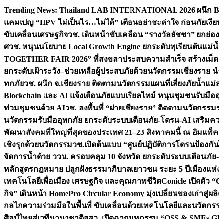
Skip
Trending News:
Thailand LAB INTERNATIONAL 2026 ผนึก Bio
to
แคมเปญ “HPV ไม่เป็นไร…ไม่ได้” เตือนอย่าชะล่าใจ ก่อนภัยเงีย
content
ขับเคลื่อนเศรษฐกิจ
วช. เดินหน้าขับเคลื่อน “รางวัลธัชชา” ยกย
ศ
วช. หนุนนโยบาย Local Growth Engine ยกระดับทุเรียนต้นแม่น้
TOGETHER FAIR 2026” ที่สงขลาประสบความสำเร็จ สร้างเม็ดเงิน
ยกระดับเฝ้าระวัง–ช่วยเหลือผู้ประสบภัยด้วยนวัตกรรม
เชียงราย น
ทกภัย
วช. ผนึก จ.เชียงราย ติดตามนวัตกรรมแผนที่เสี่ยงภัยน้ำแม่
Blockchain และ AI แจ้งเตือนภัยแบบเรียลไทม์ หนุนชุมชนรับมือ
ท่วมชุมชนด้วย AI
วช. ลงพื้นที่ “ฝายเชียงราย” ติดตามนวัตกรรม
นวัตกรรมรับมืออุทกภัย ยกระดับระบบเตือนภัย-โดรน-AI เสริ
พัฒนาสังคมที่ใหญ่ที่สุดของประเทศ 21–23 สิงหาคมนี้ ณ อิมแพ็ค
เชิงรุกด้วยนวัตกรรม
วช.เปิดต้นแบบ “ศูนย์ปฏิบัติการโดรนป้องกั
จัดการน้ำด้วย ววน. ครอบคลุม 10 จังหวัด ยกระดับระบบเตือนภัย-ข้
หลักสูตรกฎหมาย ปลูกฝังธรรมาภิบาลเยาวชน ระยะ 5 ปี
เมืองแห่
เทคโนโลยีเพื่อเมือง เศรษฐกิจ และคุณภาพชีวิต
Conicle เปิดตัว 
กิจ” เดินหน้า HomePro Circular Economy มุ่งเปลี่ยนของเก่าสู่ผล
กลไกความร่วมมือในพื้นที่ ขับเคลื่อนด้วยเทคโนโลยีและนวัตก
ศิลป์ไทยสู่เวทีนานาชาติ
สสว. เปิดฉากมหกรรม “OSS & SMEs GRO