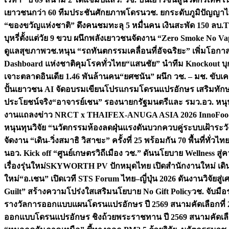
เยาวชนกว่า 60 ทีมประชันศักยภาพโดรน
วช. ยกระดับภูมิปัญญาไ
“ของขวัญแห่งชาติ” ดึงคนชมทะลุ 5 หมื่นคน เงินสะพัด 150 ลบ.
T
บุหรี่ตั้งแต่วัย 9 ขวบ ผนึกพลังเยาวชนจัดงาน “Zero Smoke No V
ดูแลสุขภาพ
วช.หนุน “รถทันตกรรมเคลื่อนที่อัจฉริยะ” เพิ่มโอกาสเ
Dashboard แห่งชาติคุมโรคทั่วไทย
“แสนชัย” นำทีม Knockout บุก 
เจาะตลาดอินเดีย 1.46 พันล้านคน
“ยศชนัน” ผนึก วช. – มช. ขับเ
ปั้นเยาวชน AI จัดอบรมเขียนโปรแกรมโดรนแปรอักษร เสริมทักษะ
ประโยชน์จริง
“อาจารย์เชน” รองนายกรัฐมนตรีและ รมว.อว. หนุ
งานแถลงข่าว NRCT x THAIFEX-ANUGA ASIA 2026 InnoFood,
หนุนทุนวิจัย “นวัตกรรมห้องลดฝุ่นแรงดันบวกควบคู่ระบบเฝ้าระวั
จัดงาน “เดิน-วิ่งสมาธิ วิสาขะ” ครั้งที่ 25 พร้อมกัน 70 พื้นที่ทั่วไทย
น
อว. Kick off “ศูนย์เกษตรวิถีเมือง วช.” ดันนโยบาย Wellness ส
เรื่องรุ่นใหม่
SKYWORTH PV ปักหมุดไทย เปิดสำนักงานใหม่ เดิน
ใหม่
“อ.เชน” เปิดเวที STS Forum ไทย–ญี่ปุ่น 2026 ดันงานวิจัยสู
Guilt” สร้างความโปร่งใสเสริมนโยบาย No Gift Policy
วช. จับมื
รางวัลการออกแบบแผนโดรนแปรอักษร ปี 2569 สนามคัดเลือกที่ 2 
ออกแบบโดรนแปรอักษร ชิงถ้วยพระราชทาน ปี 2569 สนามคัดเลื