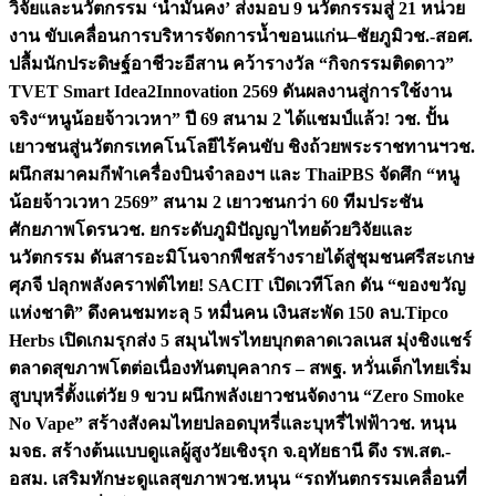
วิจัยและนวัตกรรม ‘น้ำมั่นคง’ ส่งมอบ 9 นวัตกรรมสู่ 21 หน่วย
งาน ขับเคลื่อนการบริหารจัดการน้ำขอนแก่น–ชัยภูมิ
วช.-สอศ.
ปลื้มนักประดิษฐ์อาชีวะอีสาน คว้ารางวัล “กิจกรรมติดดาว”
TVET Smart Idea2Innovation 2569 ดันผลงานสู่การใช้งาน
จริง
“หนูน้อยจ้าวเวหา” ปี 69 สนาม 2 ได้แชมป์แล้ว! วช. ปั้น
เยาวชนสู่นวัตกรเทคโนโลยีไร้คนขับ ชิงถ้วยพระราชทานฯ
วช.
ผนึกสมาคมกีฬาเครื่องบินจำลองฯ และ ThaiPBS จัดศึก “หนู
น้อยจ้าวเวหา 2569” สนาม 2 เยาวชนกว่า 60 ทีมประชัน
ศักยภาพโดรน
วช. ยกระดับภูมิปัญญาไทยด้วยวิจัยและ
นวัตกรรม ดันสารอะมิโนจากพืชสร้างรายได้สู่ชุมชนศรีสะเกษ
ศุภจี ปลุกพลังคราฟต์ไทย! SACIT เปิดเวทีโลก ดัน “ของขวัญ
แห่งชาติ” ดึงคนชมทะลุ 5 หมื่นคน เงินสะพัด 150 ลบ.
Tipco
Herbs เปิดเกมรุกส่ง 5 สมุนไพรไทยบุกตลาดเวลเนส มุ่งชิงแชร์
ตลาดสุขภาพโตต่อเนื่อง
ทันตบุคลากร – สพฐ. หวั่นเด็กไทยเริ่ม
สูบบุหรี่ตั้งแต่วัย 9 ขวบ ผนึกพลังเยาวชนจัดงาน “Zero Smoke
No Vape” สร้างสังคมไทยปลอดบุหรี่และบุหรี่ไฟฟ้า
วช. หนุน
มจธ. สร้างต้นแบบดูแลผู้สูงวัยเชิงรุก จ.อุทัยธานี ดึง รพ.สต.-
อสม. เสริมทักษะดูแลสุขภาพ
วช.หนุน “รถทันตกรรมเคลื่อนที่