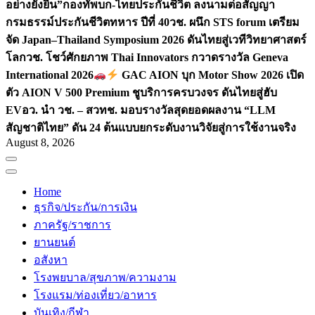
อย่างยั่งยืน”
กองทัพบก-ไทยประกันชีวิต ลงนามต่อสัญญา
กรมธรรม์ประกันชีวิตทหาร ปีที่ 40
วช. ผนึก STS forum เตรียม
จัด Japan–Thailand Symposium 2026 ดันไทยสู่เวทีวิทยาศาสตร์
โลก
วช. โชว์ศักยภาพ Thai Innovators กวาดรางวัล Geneva
International 2026
GAC AION บุก Motor Show 2026 เปิด
ตัว AION V 500 Premium ชูบริการครบวงจร ดันไทยสู่ฮับ
EV
อว. นำ วช. – สวทช. มอบรางวัลสุดยอดผลงาน “LLM
สัญชาติไทย” ดัน 24 ต้นแบบยกระดับงานวิจัยสู่การใช้งานจริง
August 8, 2026
Home
ธุรกิจ/ประกัน/การเงิน
ภาครัฐ/ราชการ
ยานยนต์
อสังหา
โรงพยบาล/สุขภาพ/ความงาม
โรงแรม/ท่องเที่ยว/อาหาร
บันเทิง/กีฬา