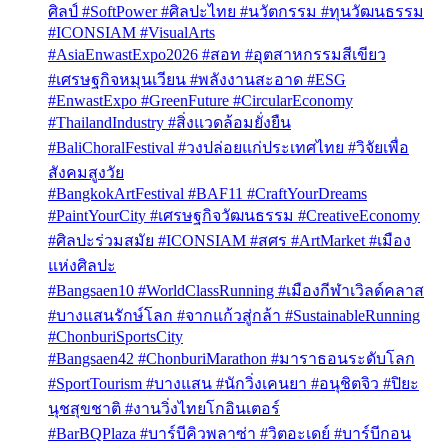
ศิลป์ #SoftPower #ศิลปะไทย #นวัตกรรม #ทุนวัฒนธรรม
#ICONSIAM #VisualArts
#AsiaEnwastExpo2026 #สอท #อุตสาหกรรมสีเขียว
#เศรษฐกิจหมุนเวียน #พลังงานสะอาด #ESG
#EnwastExpo #GreenFuture #CircularEconomy
#ThailandIndustry #สิ่งแวดล้อมยั่งยืน
#BaliChoralFestival #วงปล่อยแก่ประเทศไทย #วิจัยเพื่อ
สังคมสูงวัย
#BangkokArtFestival #BAF11 #CraftYourDreams
#PaintYourCity #เศรษฐกิจวัฒนธรรม #CreativeEconomy
#ศิลปะร่วมสมัย #ICONSIAM #สศร #ArtMarket #เมือง
แห่งศิลปะ
#Bangsaen10 #WorldClassRunning #เมืองกีฬาเวิลด์คลาส
#บางแสนรักษ์โลก #จากแก้วสู่กล้า #SustainableRunning
#ChonburiSportsCity
#Bangsaen42 #ChonburiMarathon #มาราธอนระดับโลก
#SportTourism #บางแสน #นักวิ่งเคนยา #อนุชิตจิว #ปิยะ
นุชสุขชาติ #งานวิ่งไทยโกอินเตอร์
#BarBQPlaza #บาร์บีคิวพลาซ่า #วิตอะเดย์ #บาร์บีกอน