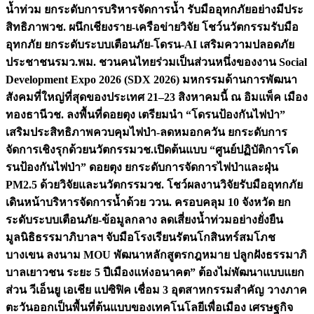
น้ำท่วม ยกระดับการบริหารจัดการน้ำ รับมืออุทกภัยอย่างมีประ
สิทธิภาพ
วช. ผนึกเชียงราย-เครือข่ายวิจัย โชว์นวัตกรรมรับมือ
อุทกภัย ยกระดับระบบเตือนภัย-โดรน-AI เสริมความปลอดภัย
ประชาชน
รมว.พม. ชวนคนไทยร่วมเป็นส่วนหนึ่งของงาน Social
Development Expo 2026 (SDX 2026) มหกรรมด้านการพัฒนา
สังคมที่ใหญ่ที่สุดของประเทศ 21–23 สิงหาคมนี้ ณ อิมแพ็ค เมือง
ทองธานี
วช. ลงพื้นที่ดอยตุง เตรียมนำ “โดรนป้องกันไฟป่า”
เสริมประสิทธิภาพควบคุมไฟป่า-ลดหมอกควัน ยกระดับการ
จัดการเชิงรุกด้วยนวัตกรรม
วช.เปิดต้นแบบ “ศูนย์ปฏิบัติการโด
รนป้องกันไฟป่า” ดอยตุง ยกระดับการจัดการไฟป่าและฝุ่น
PM2.5 ด้วยวิจัยและนวัตกรรม
วช. โชว์ผลงานวิจัยรับมืออุทกภัย
เดินหน้าบริหารจัดการน้ำด้วย ววน. ครอบคลุม 10 จังหวัด ยก
ระดับระบบเตือนภัย-ข้อมูลกลาง ลดเสี่ยงน้ำท่วมอย่างยั่งยืน
มูลนิธิธรรมาภิบาลฯ จับมือโรงเรียนรัตนโกสินทร์สมโภช
บางเขน ลงนาม MOU พัฒนาหลักสูตรกฎหมาย ปลูกฝังธรรมาภิ
บาลเยาวชน ระยะ 5 ปี
เมืองแห่งอนาคต” ต้องไม่พัฒนาแบบแยก
ส่วน วีเอ็นยู เอเชีย แปซิฟิค เชื่อม 3 อุตสาหกรรมสำคัญ วางภาค
ตะวันออกเป็นพื้นที่ต้นแบบของเทคโนโลยีเพื่อเมือง เศรษฐกิจ