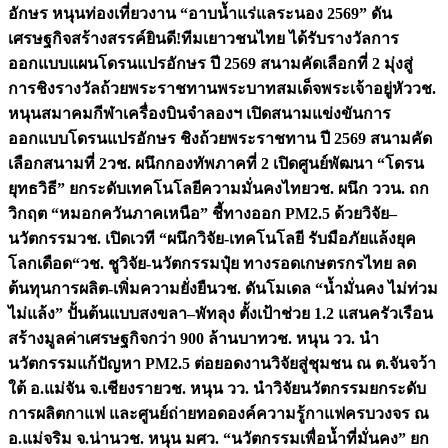
อักษร หนุนท่องเที่ยวงาน “อาบน้ำแร่แลระนอง 2569” ดัน
เศรษฐกิจสร้างสรรค์
ยินดี!ทีมเยาวชนไทย ได้รับรางวัลการ
ออกแบบแผนโดรนแปรอักษร ปี 2569 สนามคัดเลือกที่ 2 มุ่งสู่
การชิงรางวัลถ้วยพระราชทานพระบาทสมเด็จพระเจ้าอยู่หัว
วช.
หนุนสมาคมกีฬาเครื่องบินจำลองฯ เปิดสนามแข่งขันการ
ออกแบบโดรนแปรอักษร ชิงถ้วยพระราชทาน ปี 2569 สนามคัด
เลือกสนามที่ 2
วช. ผนึกกองทัพภาคที่ 2 เปิดศูนย์พัฒนา “โดรน
ยุทธวิธี” ยกระดับเทคโนโลยีความมั่นคงไทย
วช. ผนึก ววน. ถก
วิกฤต “หมอกควันภาคเหนือ” ชี้ทางออก PM2.5 ด้วยวิจัย–
นวัตกรรม
วช. เปิดเวที “ผนึกวิจัย-เทคโนโลยี รับมือภัยแล้งยุค
โลกเดือด“
วช. ชูวิจัย-นวัตกรรมปุ๋ย ทางรอดเกษตรกรไทย ลด
ต้นทุนการผลิต-เพิ่มความยั่งยืน
วช. ดันโมเดล “น้ำมั่นคง ไม่ท่วม
ไม่แล้ง” ปั้นต้นแบบสงขลา–พัทลุง ตั้งเป้าช่วย 1.2 แสนครัวเรือน
สร้างมูลค่าเศรษฐกิจกว่า 900 ล้านบาท
วช. หนุน วว. นำ
นวัตกรรมแก้ปัญหา PM2.5 ต่อยอดงานวิจัยสู่ชุมชน ณ ต.จันจว้า
ใต้ อ.แม่จัน จ.เชียงราย
วช. หนุน วว. นำวิจัยนวัตกรรมยกระดับ
การผลิตกาแฟ และศูนย์ถ่ายทอดองค์ความรู้กาแฟครบวงจร ณ
อ.แม่จริม จ.น่าน
วช. หนุน มศว. “นวัตกรรมเพื่อน้ำที่มั่นคง” ยก