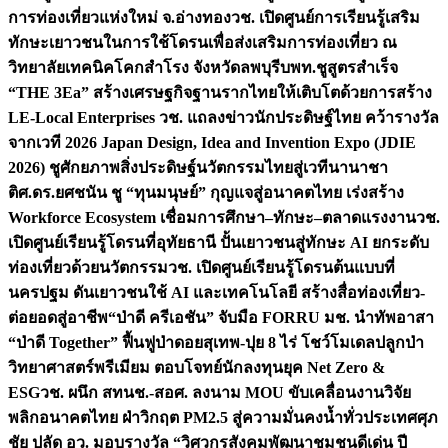
การท่องเที่ยวแห่งใหม่ จ.อ่างทอง
วช. เปิดศูนย์การเรียนรู้เสริม
ทักษะเยาวชนในการใช้โดรนเพื่อส่งเสริมการท่องเที่ยว ณ
วิทยาลัยเทคนิคโคกสำโรง จังหวัดลพบุรี
บพท.ชูสูตรสำเร็จ
“THE 3Ea” สร้างเศรษฐกิจฐานรากไทยให้เติบโตด้วยการสร้าง
LE-Local Enterprises
วช. แถลงข่าวนักประดิษฐ์ไทย คว้ารางวัล
จากเวที 2026 Japan Design, Idea and Invention Expo (JDIE
2026) ชูศักยภาพสิ่งประดิษฐ์นวัตกรรมไทยสู่เวทีนานาชา
ติ
ศ.ดร.ยศชนัน ชู “ทุนมนุษย์” กุญแจสู่อนาคตไทย เร่งสร้าง
Workforce Ecosystem เชื่อมการศึกษา–ทักษะ–ตลาดแรงงาน
วช.
เปิดศูนย์เรียนรู้โดรนที่อุทัยธานี ปั้นเยาวชนสู่ทักษะ AI ยกระดับ
ท่องเที่ยวด้วยนวัตกรรม
วช. เปิดศูนย์เรียนรู้โดรนต้นแบบที่
นครปฐม ดันเยาวชนใช้ AI และเทคโนโลยี สร้างสื่อท่องเที่ยว-
ต่อยอดสู่อาชีพ
“ป่าดี ครีเอชัน” จับมือ FORRU มช. นำทัพอาสา
“ป่าดี Together” ฟื้นฟูป่าดอยสุเทพ-ปุย 8 ไร่ โชว์โมเดลปลูกป่า
วิทยาศาสตร์พรีเมียม ตอบโจทย์นักลงทุนยุค Net Zero &
ESG
วช. ผนึก สทนช.-สอศ. ลงนาม MOU ขับเคลื่อนงานวิจัย
พลิกอนาคตไทย ฝ่าวิกฤต PM2.5 สู่ความมั่นคงน้ำทั่วประเทศ
ศุภ
ชัย ปลัด อว. มอบรางวัล “วิศวกรสังคมพัฒนาชุมชนดีเด่น ปี