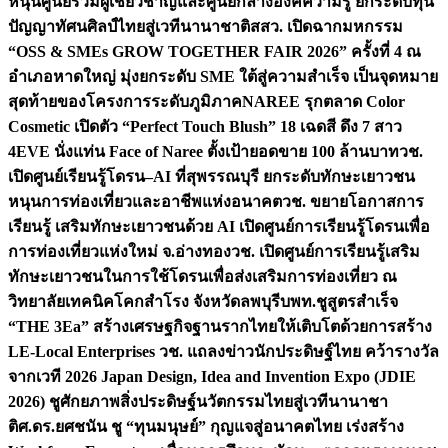
หนุนศูนย์รวมผู้เชี่ยวชาญและศูนย์กลางองค์ความรู้ ยกระดับทุน
ปัญญาทัศนศิลป์ไทยสู่เวทีนานาชาติ
สสว. เปิดฉากมหกรรม
“OSS & SMEs GROW TOGETHER FAIR 2026” ครั้งที่ 4 ณ
อำเภอหาดใหญ่ มุ่งยกระดับ SME ใต้สู่ความสำเร็จ เป็นจุดหมาย
สุดท้ายของโครงการระดับภูมิภาค
NAREE รุกตลาด Color
Cosmetic เปิดตัว “Perfect Touch Blush” 18 เฉดสี ดึง 7 สาว
4EVE นั่งแท่น Face of Naree ตั้งเป้ายอดขาย 100 ล้านบาท
วช.
เปิดศูนย์เรียนรู้โดรน–AI ที่สุพรรณบุรี ยกระดับทักษะเยาวชน
หนุนการท่องเที่ยวและอาชีพแห่งอนาคต
วช. ขยายโอกาสการ
เรียนรู้ เสริมทักษะเยาวชนด้วย AI เปิดศูนย์การเรียนรู้โดรนเพื่อ
การท่องเที่ยวแห่งใหม่ จ.อ่างทอง
วช. เปิดศูนย์การเรียนรู้เสริม
ทักษะเยาวชนในการใช้โดรนเพื่อส่งเสริมการท่องเที่ยว ณ
วิทยาลัยเทคนิคโคกสำโรง จังหวัดลพบุรี
บพท.ชูสูตรสำเร็จ
“THE 3Ea” สร้างเศรษฐกิจฐานรากไทยให้เติบโตด้วยการสร้าง
LE-Local Enterprises
วช. แถลงข่าวนักประดิษฐ์ไทย คว้ารางวัล
จากเวที 2026 Japan Design, Idea and Invention Expo (JDIE
2026) ชูศักยภาพสิ่งประดิษฐ์นวัตกรรมไทยสู่เวทีนานาชา
ติ
ศ.ดร.ยศชนัน ชู “ทุนมนุษย์” กุญแจสู่อนาคตไทย เร่งสร้าง