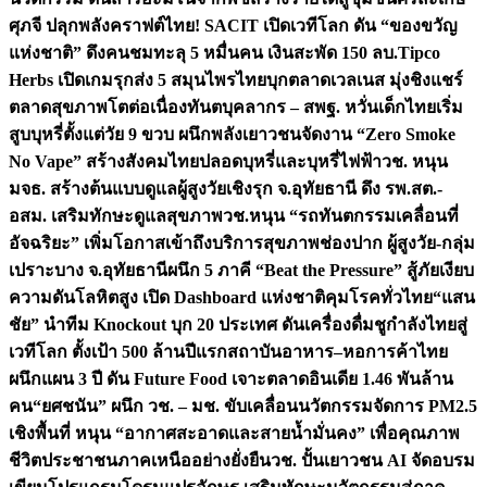
ศุภจี ปลุกพลังคราฟต์ไทย! SACIT เปิดเวทีโลก ดัน “ของขวัญ
แห่งชาติ” ดึงคนชมทะลุ 5 หมื่นคน เงินสะพัด 150 ลบ.
Tipco
Herbs เปิดเกมรุกส่ง 5 สมุนไพรไทยบุกตลาดเวลเนส มุ่งชิงแชร์
ตลาดสุขภาพโตต่อเนื่อง
ทันตบุคลากร – สพฐ. หวั่นเด็กไทยเริ่ม
สูบบุหรี่ตั้งแต่วัย 9 ขวบ ผนึกพลังเยาวชนจัดงาน “Zero Smoke
No Vape” สร้างสังคมไทยปลอดบุหรี่และบุหรี่ไฟฟ้า
วช. หนุน
มจธ. สร้างต้นแบบดูแลผู้สูงวัยเชิงรุก จ.อุทัยธานี ดึง รพ.สต.-
อสม. เสริมทักษะดูแลสุขภาพ
วช.หนุน “รถทันตกรรมเคลื่อนที่
อัจฉริยะ” เพิ่มโอกาสเข้าถึงบริการสุขภาพช่องปาก ผู้สูงวัย-กลุ่ม
เปราะบาง จ.อุทัยธานี
ผนึก 5 ภาคี “Beat the Pressure” สู้ภัยเงียบ
ความดันโลหิตสูง เปิด Dashboard แห่งชาติคุมโรคทั่วไทย
“แสน
ชัย” นำทีม Knockout บุก 20 ประเทศ ดันเครื่องดื่มชูกำลังไทยสู่
เวทีโลก ตั้งเป้า 500 ล้านปีแรก
สถาบันอาหาร–หอการค้าไทย
ผนึกแผน 3 ปี ดัน Future Food เจาะตลาดอินเดีย 1.46 พันล้าน
คน
“ยศชนัน” ผนึก วช. – มช. ขับเคลื่อนนวัตกรรมจัดการ PM2.5
เชิงพื้นที่ หนุน “อากาศสะอาดและสายน้ำมั่นคง” เพื่อคุณภาพ
ชีวิตประชาชนภาคเหนืออย่างยั่งยืน
วช. ปั้นเยาวชน AI จัดอบรม