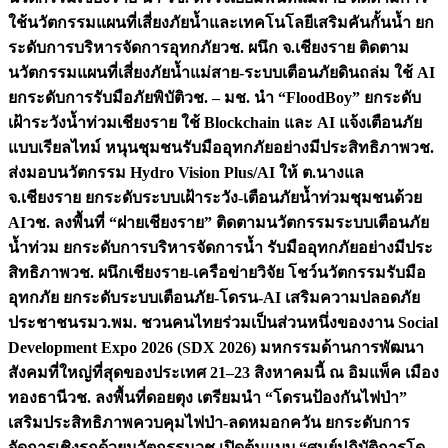
ใช้นวัตกรรมแผนที่เสี่ยงภัยน้ำและเทคโนโลยีเสริมคันกั้นน้ำ ยก
ระดับการบริหารจัดการอุทกภัย
วช. ผนึก จ.เชียงราย ติดตาม
นวัตกรรมแผนที่เสี่ยงภัยน้ำแม่สาย-ระบบเตือนภัยดินถล่ม ใช้ AI
ยกระดับการรับมือภัยพิบัติ
วช. – มช. นำ “FloodBoy” ยกระดับ
เฝ้าระวังน้ำท่วมเชียงราย ใช้ Blockchain และ AI แจ้งเตือนภัย
แบบเรียลไทม์ หนุนชุมชนรับมืออุทกภัยอย่างมีประสิทธิภาพ
วช.
ส่งมอบนวัตกรรม Hydro Vision Plus/AI ให้ ต.นางแล
จ.เชียงราย ยกระดับระบบเฝ้าระวัง-เตือนภัยน้ำท่วมชุมชนด้วย
AI
วช. ลงพื้นที่ “ฝายเชียงราย” ติดตามนวัตกรรมระบบเตือนภัย
น้ำท่วม ยกระดับการบริหารจัดการน้ำ รับมืออุทกภัยอย่างมีประ
สิทธิภาพ
วช. ผนึกเชียงราย-เครือข่ายวิจัย โชว์นวัตกรรมรับมือ
อุทกภัย ยกระดับระบบเตือนภัย-โดรน-AI เสริมความปลอดภัย
ประชาชน
รมว.พม. ชวนคนไทยร่วมเป็นส่วนหนึ่งของงาน Social
Development Expo 2026 (SDX 2026) มหกรรมด้านการพัฒนา
สังคมที่ใหญ่ที่สุดของประเทศ 21–23 สิงหาคมนี้ ณ อิมแพ็ค เมือง
ทองธานี
วช. ลงพื้นที่ดอยตุง เตรียมนำ “โดรนป้องกันไฟป่า”
เสริมประสิทธิภาพควบคุมไฟป่า-ลดหมอกควัน ยกระดับการ
จัดการเชิงรุกด้วยนวัตกรรม
วช.เปิดต้นแบบ “ศูนย์ปฏิบัติการโด