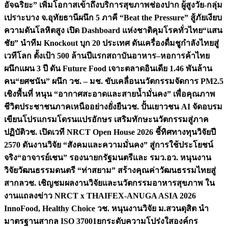
อัจฉริยะ” เพิ่มโอกาสเข้าถึงบริการสุขภาพช่องปาก ผู้สูงวัย-กลุ่ม
เปราะบาง จ.อุทัยธานี
ผนึก 5 ภาคี “Beat the Pressure” สู้ภัยเงียบ
ความดันโลหิตสูง เปิด Dashboard แห่งชาติคุมโรคทั่วไทย
“แสน
ชัย” นำทีม Knockout บุก 20 ประเทศ ดันเครื่องดื่มชูกำลังไทยสู่
เวทีโลก ตั้งเป้า 500 ล้านปีแรก
สถาบันอาหาร–หอการค้าไทย
ผนึกแผน 3 ปี ดัน Future Food เจาะตลาดอินเดีย 1.46 พันล้าน
คน
“ยศชนัน” ผนึก วช. – มช. ขับเคลื่อนนวัตกรรมจัดการ PM2.5
เชิงพื้นที่ หนุน “อากาศสะอาดและสายน้ำมั่นคง” เพื่อคุณภาพ
ชีวิตประชาชนภาคเหนืออย่างยั่งยืน
วช. ปั้นเยาวชน AI จัดอบรม
เขียนโปรแกรมโดรนแปรอักษร เสริมทักษะนวัตกรรมสู่ภาค
ปฏิบัติ
วช. เปิดเวที NRCT Open House 2026 ชี้ทิศทางทุนวิจัยปี
2570 ดันงานวิจัย “สังคมและความมั่นคง” สู่การใช้ประโยชน์
จริง
“อาจารย์เชน” รองนายกรัฐมนตรีและ รมว.อว. หนุนงาน
วิจัยวัฒนธรรมดนตรี “ท่าสยาม” สร้างคุณค่าวัฒนธรรมไทยสู่
สากล
วช. เชิญชมผลงานวิจัยและนวัตกรรมอาหารสุขภาพ ใน
งานแถลงข่าว NRCT x THAIFEX-ANUGA ASIA 2026
InnoFood, Healthy Choice
วช. หนุนงานวิจัย ม.สวนดุสิต นำ
มาตรฐานสากล ISO 37001ยกระดับความโปร่งใสองค์กร