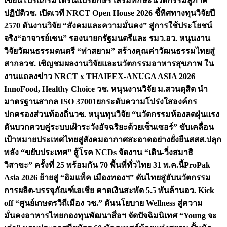
เขียนโปรแกรมโดรนแปรอักษร เสริมทักษะนวัตกรรมสู่ภาค
ปฏิบัติ
วช. เปิดเวที NRCT Open House 2026 ชี้ทิศทางทุนวิจัยปี
2570 ดันงานวิจัย “สังคมและความมั่นคง” สู่การใช้ประโยชน์
จริง
“อาจารย์เชน” รองนายกรัฐมนตรีและ รมว.อว. หนุนงาน
วิจัยวัฒนธรรมดนตรี “ท่าสยาม” สร้างคุณค่าวัฒนธรรมไทยสู่
สากล
วช. เชิญชมผลงานวิจัยและนวัตกรรมอาหารสุขภาพ ใน
งานแถลงข่าว NRCT x THAIFEX-ANUGA ASIA 2026
InnoFood, Healthy Choice
วช. หนุนงานวิจัย ม.สวนดุสิต นำ
มาตรฐานสากล ISO 37001ยกระดับความโปร่งใสองค์กร
ปกครองส่วนท้องถิ่น
วช. หนุนทุนวิจัย “นวัตกรรมห้องลดฝุ่นแรง
ดันบวกควบคู่ระบบเฝ้าระวังอัจฉริยะด้วยเซ็นเซอร์” ขับเคลื่อน
เป้าหมายประเทศไทยสู่สังคมอากาศสะอาดอย่างยั่งยืน
สสส.ปลุก
พลัง “ขยับประเทศ” สู้โรค NCDs จัดงาน “เดิน-วิ่งสมาธิ
วิสาขะ” ครั้งที่ 25 พร้อมกัน 70 พื้นที่ทั่วไทย 31 พ.ค.นี้
ProPak
Asia 2026 ย้ายสู่ “อิมแพ็ค เมืองทองฯ” ดันไทยสู่ฮับนวัตกรรม
การผลิต-บรรจุภัณฑ์เอเชีย คาดเงินสะพัด 5.5 พันล้าน
อว. Kick
off “ศูนย์เกษตรวิถีเมือง วช.” ดันนโยบาย Wellness สู่ความ
มั่นคงอาหารไทย
กองทุนพัฒนาสื่อฯ จัดปัจฉิมนิเทศ “Young จะ