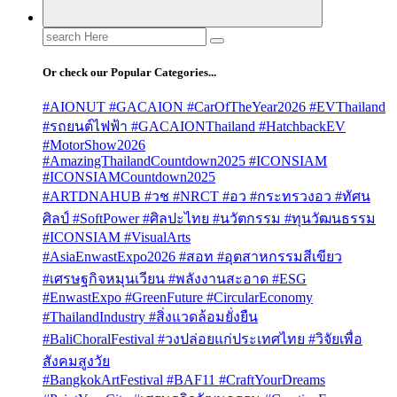
Search
for:
Or check our Popular Categories...
#AIONUT #GACAION #CarOfTheYear2026 #EVThailand
#รถยนต์ไฟฟ้า #GACAIONThailand #HatchbackEV
#MotorShow2026
#AmazingThailandCountdown2025 #ICONSIAM
#ICONSIAMCountdown2025
#ARTDNAHUB #วช #NRCT #อว #กระทรวงอว #ทัศน
ศิลป์ #SoftPower #ศิลปะไทย #นวัตกรรม #ทุนวัฒนธรรม
#ICONSIAM #VisualArts
#AsiaEnwastExpo2026 #สอท #อุตสาหกรรมสีเขียว
#เศรษฐกิจหมุนเวียน #พลังงานสะอาด #ESG
#EnwastExpo #GreenFuture #CircularEconomy
#ThailandIndustry #สิ่งแวดล้อมยั่งยืน
#BaliChoralFestival #วงปล่อยแก่ประเทศไทย #วิจัยเพื่อ
สังคมสูงวัย
#BangkokArtFestival #BAF11 #CraftYourDreams