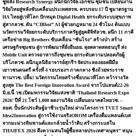
ชูพลัง Research Synergy ผนึกนักวิจัย-เอกชน-ชุมชน เปลี่ยนงาน
วิจัยไทยสู่พลังขับเคลื่อนประเทศ
สรพ. ครบรอบ 17 ปี ชูมาตรฐาน
HA ไทยสู่เวทีโลก ปักหมุด Digital Health ยกระดับระบบสุขภาพ
สู่สากล
วช. ดัน “CIBbot” AI ผู้ช่วยกฎหมาย 24 ชั่วโมง ต้นแบบ
นวัตกรรมวิจัยยกระดับบริการภาครัฐสู่ยุคดิจิทัล
วช. ผนึก 11 ภาคี
เครือข่าย Big Brothers ขับเคลื่อน “ชันโรง” สร้างป่า สร้าง
เศรษฐกิจชุมชน สู่การพัฒนาที่ยั่งยืน
อย. ลุยตลาดสดธนบุรี ส่ง
Mobile Unit ตรวจอาหารถึงชุมชน ยกระดับความปลอดภัยผู้
บริโภค
วช. ผนึกมูลนิธิอาจารย์สุกรีฯ จัดประลองยอดฝีมือ
เยาวชนดนตรี ครั้งที่ 4 รอบรองฯ ภาคกลาง ชิงถ้วยพระราช
ทานฯ
วช. ปลื้ม! นวัตกรรมไทยสร้างชื่อบนเวทีโลก คว้ารางวัล
สูงสุด The Best Foreign Innovation Award จากโปแลนด์
22-26
มิ.ย.นี้ วช.เปิดมหกรรมวิจัยแห่งชาติ ‘Thailand Research Expo
2026’ ปีที่ 21 โชว์ 1,000 ผลงานวิจัย เปลี่ยนอนาคตไทย
วช. –
สอศ. ปั้นนักประดิษฐ์อาชีวะรุ่นใหม่ ผ่านโครงการ TVET Smart
Idea2Innovation สู่การใช้งานจริง
OROM เครื่องดื่มแพลนต์เบส
จากมะม่วงหิมพานต์และกล้วยน้ำว้าดิบ สร้างกระแสใน
THAIFEX 2026 ดึงความสนใจผู้ซื้อหลายประเทศ
“ดนุพร” หนุน