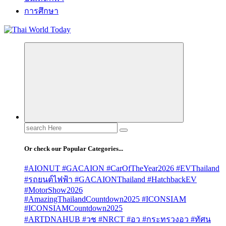
การศึกษา
Search
for:
Or check our Popular Categories...
#AIONUT #GACAION #CarOfTheYear2026 #EVThailand
#รถยนต์ไฟฟ้า #GACAIONThailand #HatchbackEV
#MotorShow2026
#AmazingThailandCountdown2025 #ICONSIAM
#ICONSIAMCountdown2025
#ARTDNAHUB #วช #NRCT #อว #กระทรวงอว #ทัศน