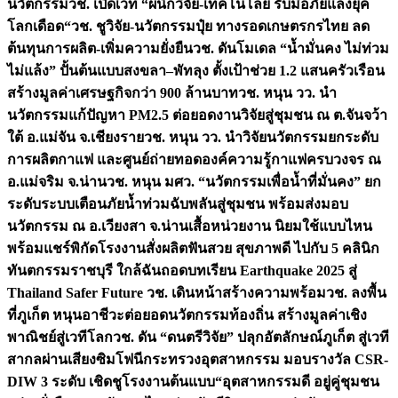
นวัตกรรม
วช. เปิดเวที “ผนึกวิจัย-เทคโนโลยี รับมือภัยแล้งยุค
โลกเดือด“
วช. ชูวิจัย-นวัตกรรมปุ๋ย ทางรอดเกษตรกรไทย ลด
ต้นทุนการผลิต-เพิ่มความยั่งยืน
วช. ดันโมเดล “น้ำมั่นคง ไม่ท่วม
ไม่แล้ง” ปั้นต้นแบบสงขลา–พัทลุง ตั้งเป้าช่วย 1.2 แสนครัวเรือน
สร้างมูลค่าเศรษฐกิจกว่า 900 ล้านบาท
วช. หนุน วว. นำ
นวัตกรรมแก้ปัญหา PM2.5 ต่อยอดงานวิจัยสู่ชุมชน ณ ต.จันจว้า
ใต้ อ.แม่จัน จ.เชียงราย
วช. หนุน วว. นำวิจัยนวัตกรรมยกระดับ
การผลิตกาแฟ และศูนย์ถ่ายทอดองค์ความรู้กาแฟครบวงจร ณ
อ.แม่จริม จ.น่าน
วช. หนุน มศว. “นวัตกรรมเพื่อน้ำที่มั่นคง” ยก
ระดับระบบเตือนภัยน้ำท่วมฉับพลันสู่ชุมชน พร้อมส่งมอบ
นวัตกรรม ณ อ.เวียงสา จ.น่าน
เสื้อหน่วยงาน นิยมใช้แบบไหน
พร้อมแชร์พิกัดโรงงานสั่งผลิต
ฟันสวย สุขภาพดี ไปกับ 5 คลินิก
ทันตกรรมราชบุรี ใกล้ฉัน
ถอดบทเรียน Earthquake 2025 สู่
Thailand Safer Future วช. เดินหน้าสร้างความพร้อม
วช. ลงพื้น
ที่ภูเก็ต หนุนอาชีวะต่อยอดนวัตกรรมท้องถิ่น สร้างมูลค่าเชิง
พาณิชย์สู่เวทีโลก
วช. ดัน “ดนตรีวิจัย” ปลุกอัตลักษณ์ภูเก็ต สู่เวที
สากลผ่านเสียงซิมโฟนี
กระทรวงอุตสาหกรรม มอบรางวัล CSR-
DIW 3 ระดับ เชิดชูโรงงานต้นแบบ“อุตสาหกรรมดี อยู่คู่ชุมชน