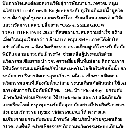
บันดาลใจและต่อยอดงานวิจัยสู่การพัฒนาประเทศ
วช. หนุน
นโยบาย Local Growth Engine ยกระดับทุเรียนต้นแม่น้ำมูลโค
ราช ตั้ง 9 ศูนย์ชุมชนเกษตรรักษ์โลก ขับเคลื่อนเกษตรด้วยวิจัย
และนวัตกรรม
สสว. ปลื้มงาน “OSS & SMEs GROW
TOGETHER FAIR 2026” ที่สงขลาประสบความสำเร็จ สร้าง
เม็ดเงินหมุนเวียนกว่า 5 ล้านบาท หนุน SMEs ภาคใต้เติบโต
อย่างยั่งยืน
วช. – จังหวัดเชียงราย ตรวจเยี่ยมศูนย์โดรนรับมือภัย
พิบัติแม่สาย ยกระดับเฝ้าระวัง–ช่วยเหลือผู้ประสบภัยด้วย
นวัตกรรม
เชียงราย นำ วช. ตรวจเยี่ยมพื้นที่แม่สาย ติดตามการ
ใช้นวัตกรรมแผนที่เสี่ยงภัยน้ำและเทคโนโลยีเสริมคันกั้นน้ำ ยก
ระดับการบริหารจัดการอุทกภัย
วช. ผนึก จ.เชียงราย ติดตาม
นวัตกรรมแผนที่เสี่ยงภัยน้ำแม่สาย-ระบบเตือนภัยดินถล่ม ใช้ AI
ยกระดับการรับมือภัยพิบัติ
วช. – มช. นำ “FloodBoy” ยกระดับ
เฝ้าระวังน้ำท่วมเชียงราย ใช้ Blockchain และ AI แจ้งเตือนภัย
แบบเรียลไทม์ หนุนชุมชนรับมืออุทกภัยอย่างมีประสิทธิภาพ
วช.
ส่งมอบนวัตกรรม Hydro Vision Plus/AI ให้ ต.นางแล
จ.เชียงราย ยกระดับระบบเฝ้าระวัง-เตือนภัยน้ำท่วมชุมชนด้วย
AI
วช. ลงพื้นที่ “ฝายเชียงราย” ติดตามนวัตกรรมระบบเตือนภัย