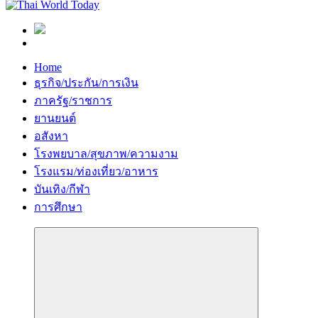
Home
ธุรกิจ/ประกัน/การเงิน
ภาครัฐ/ราชการ
ยานยนต์
อสังหา
โรงพยบาล/สุขภาพ/ความงาม
โรงแรม/ท่องเที่ยว/อาหาร
บันเทิง/กีฬา
การศึกษา