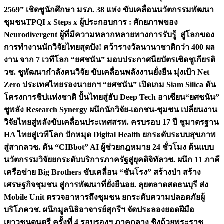
2569” เชิดชูนักศึกษา มรภ. 38 แห่ง ขับเคลื่อนนวัตกรรมพัฒนา
ชุมชน
TPQI x Steps x ผู้ประกอบการ : ศักยภาพของ
Neurodivergent ผู้ที่มีความหลากหลายทางการรับรู้ สู่โลกของ
การทำงาน
นักวิจัยไทยสุดปัง! คว้ารางวัลนานาชาติกว่า 400 ผล
งาน จาก 7 เวทีโลก “ยศชนัน” มอบประกาศนียบัตรเชิดชูเกียรติ
วช. ชูพัฒนากำลังคนวิจัย ขับเคลื่อนพลังงานยั่งยืน มุ่งเป้า Net
Zero ประเทศไทย
รองนายกฯ “ยศชนัน” เปิดเกม Siam Silica ดัน
โครงการชิปแห่งชาติ ปั้นไทยสู่ฮับ Deep Tech อาเซียน
“ยศชนัน”
ชูพลัง Research Synergy ผนึกนักวิจัย-เอกชน-ชุมชน เปลี่ยนงาน
วิจัยไทยสู่พลังขับเคลื่อนประเทศ
สรพ. ครบรอบ 17 ปี ชูมาตรฐาน
HA ไทยสู่เวทีโลก ปักหมุด Digital Health ยกระดับระบบสุขภาพ
สู่สากล
วช. ดัน “CIBbot” AI ผู้ช่วยกฎหมาย 24 ชั่วโมง ต้นแบบ
นวัตกรรมวิจัยยกระดับบริการภาครัฐสู่ยุคดิจิทัล
วช. ผนึก 11 ภาคี
เครือข่าย Big Brothers ขับเคลื่อน “ชันโรง” สร้างป่า สร้าง
เศรษฐกิจชุมชน สู่การพัฒนาที่ยั่งยืน
อย. ลุยตลาดสดธนบุรี ส่ง
Mobile Unit ตรวจอาหารถึงชุมชน ยกระดับความปลอดภัยผู้
บริโภค
วช. ผนึกมูลนิธิอาจารย์สุกรีฯ จัดประลองยอดฝีมือ
เยาวชนดนตรี ครั้งที่ 4 รอบรองฯ ภาคกลาง ชิงถ้วยพระราช