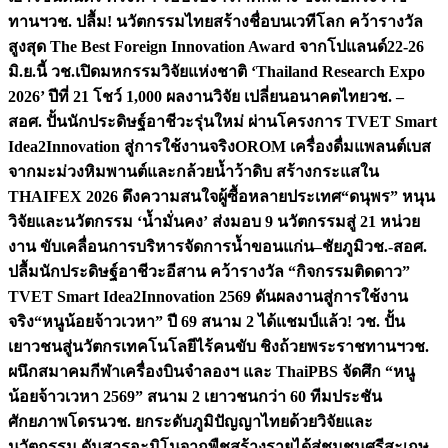
ทานฯ
วช. ปลื้ม! นวัตกรรมไทยสร้างชื่อบนเวทีโลก คว้ารางวัล
สูงสุด The Best Foreign Innovation Award จากโปแลนด์
22-26
มิ.ย.นี้ วช.เปิดมหกรรมวิจัยแห่งชาติ ‘Thailand Research Expo
2026’ ปีที่ 21 โชว์ 1,000 ผลงานวิจัย เปลี่ยนอนาคตไทย
วช. –
สอศ. ปั้นนักประดิษฐ์อาชีวะรุ่นใหม่ ผ่านโครงการ TVET Smart
Idea2Innovation สู่การใช้งานจริง
OROM เครื่องดื่มแพลนต์เบส
จากมะม่วงหิมพานต์และกล้วยน้ำว้าดิบ สร้างกระแสใน
THAIFEX 2026 ดึงความสนใจผู้ซื้อหลายประเทศ
“ดนุพร” หนุน
วิจัยและนวัตกรรม ‘น้ำมั่นคง’ ส่งมอบ 9 นวัตกรรมสู่ 21 หน่วย
งาน ขับเคลื่อนการบริหารจัดการน้ำขอนแก่น–ชัยภูมิ
วช.-สอศ.
ปลื้มนักประดิษฐ์อาชีวะอีสาน คว้ารางวัล “กิจกรรมติดดาว”
TVET Smart Idea2Innovation 2569 ดันผลงานสู่การใช้งาน
จริง
“หนูน้อยจ้าวเวหา” ปี 69 สนาม 2 ได้แชมป์แล้ว! วช. ปั้น
เยาวชนสู่นวัตกรเทคโนโลยีไร้คนขับ ชิงถ้วยพระราชทานฯ
วช.
ผนึกสมาคมกีฬาเครื่องบินจำลองฯ และ ThaiPBS จัดศึก “หนู
น้อยจ้าวเวหา 2569” สนาม 2 เยาวชนกว่า 60 ทีมประชัน
ศักยภาพโดรน
วช. ยกระดับภูมิปัญญาไทยด้วยวิจัยและ
นวัตกรรม ดันสารอะมิโนจากพืชสร้างรายได้สู่ชุมชนศรีสะเกษ