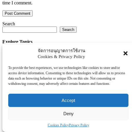
time I comment.
Search
Search
Explore Topics
จัดการอนุญาตการใช้งาน
Thaiworldtoday
Cookies & Privacy Policy
Uncategorized
การศึกษา
To provide the best experiences, we use technologies like cookies to store and/or
ธุรกิจ/ประกัน/การเงิน
access device information. Consenting to these technologies will allow us to process
data such as browsing behavior or unique IDs on this site. Not consenting or
บันเทิง/กีฬา
withdrawing consent, may adversely affect certain features and functions.
ภาครัฐ/ราชการ
ยานยนต์
Accept
อสังหา
โรงพยบาล/สุขภาพ/ความงาม
Deny
โรงแรม/ท่องเที่ยว/อาหาร
Cookies Policy
Privacy Policy
Tag Clouds