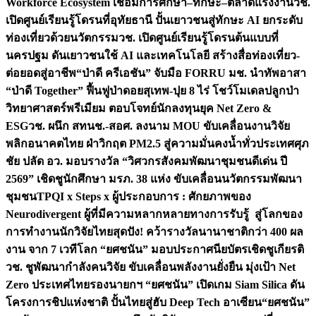
Workforce Ecosystem เชื่อมการศึกษา–ทักษะ–ตลาดแรงงาน
วช.
เปิดศูนย์เรียนรู้โดรนที่อุทัยธานี ปั้นเยาวชนสู่ทักษะ AI ยกระดับ
ท่องเที่ยวด้วยนวัตกรรม
วช. เปิดศูนย์เรียนรู้โดรนต้นแบบที่
นครปฐม ดันเยาวชนใช้ AI และเทคโนโลยี สร้างสื่อท่องเที่ยว-
ต่อยอดสู่อาชีพ
“ป่าดี ครีเอชัน” จับมือ FORRU มช. นำทัพอาสา
“ป่าดี Together” ฟื้นฟูป่าดอยสุเทพ-ปุย 8 ไร่ โชว์โมเดลปลูกป่า
วิทยาศาสตร์พรีเมียม ตอบโจทย์นักลงทุนยุค Net Zero &
ESG
วช. ผนึก สทนช.-สอศ. ลงนาม MOU ขับเคลื่อนงานวิจัย
พลิกอนาคตไทย ฝ่าวิกฤต PM2.5 สู่ความมั่นคงน้ำทั่วประเทศ
ศุภ
ชัย ปลัด อว. มอบรางวัล “วิศวกรสังคมพัฒนาชุมชนดีเด่น ปี
2569” เชิดชูนักศึกษา มรภ. 38 แห่ง ขับเคลื่อนนวัตกรรมพัฒนา
ชุมชน
TPQI x Steps x ผู้ประกอบการ : ศักยภาพของ
Neurodivergent ผู้ที่มีความหลากหลายทางการรับรู้ สู่โลกของ
การทำงาน
นักวิจัยไทยสุดปัง! คว้ารางวัลนานาชาติกว่า 400 ผล
งาน จาก 7 เวทีโลก “ยศชนัน” มอบประกาศนียบัตรเชิดชูเกียรติ
วช. ชูพัฒนากำลังคนวิจัย ขับเคลื่อนพลังงานยั่งยืน มุ่งเป้า Net
Zero ประเทศไทย
รองนายกฯ “ยศชนัน” เปิดเกม Siam Silica ดัน
โครงการชิปแห่งชาติ ปั้นไทยสู่ฮับ Deep Tech อาเซียน
“ยศชนัน”