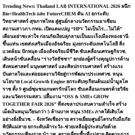
Skip
Trending News:
Thailand LAB INTERNATIONAL 2026 ผนึก
to
Bio+HealthTech และ FutureCHEM ดัน AI ยกระดับ
content
วิทยาศาสตร์-สุขภาพไทย สู่ศูนย์กลางนวัตกรรมอาเซียน
สถานเสาวภา-กทม. เปิดแคมเปญ “HPV ไม่เป็นไร…ไม่ได้”
เตือนอย่าชะล่าใจ ก่อนภัยเงียบลุกลามเป็นมะเร็ง
เมืองทองธานี
ขึ้นแท่น เขตส่งเสริมเมืองอัจฉริยะ มุ่งยกระดับเทคโนโลยี สิ่ง
แวดล้อม ปักหมุด เมืองอัจฉริยะมีชีวิต ขับเคลื่อนเศรษฐกิจ
วช.
เดินหน้าขับเคลื่อน “รางวัลธัชชา” ยกย่องผู้สร้างคุณูปการด้าน
สังคมศาสตร์ มนุษยศาสตร์ และศิลปกรรมศาสตร์ สร้างแรง
บันดาลใจและต่อยอดงานวิจัยสู่การพัฒนาประเทศ
วช. หนุน
นโยบาย Local Growth Engine ยกระดับทุเรียนต้นแม่น้ำมูลโค
ราช ตั้ง 9 ศูนย์ชุมชนเกษตรรักษ์โลก ขับเคลื่อนเกษตรด้วยวิจัย
และนวัตกรรม
สสว. ปลื้มงาน “OSS & SMEs GROW
TOGETHER FAIR 2026” ที่สงขลาประสบความสำเร็จ สร้าง
เม็ดเงินหมุนเวียนกว่า 5 ล้านบาท หนุน SMEs ภาคใต้เติบโต
อย่างยั่งยืน
วช. – จังหวัดเชียงราย ตรวจเยี่ยมศูนย์โดรนรับมือภัย
พิบัติแม่สาย ยกระดับเฝ้าระวัง–ช่วยเหลือผู้ประสบภัยด้วย
นวัตกรรม
เชียงราย นำ วช. ตรวจเยี่ยมพื้นที่แม่สาย ติดตามการ