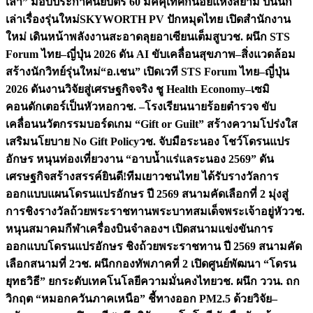
เล่า” มอบประกาศนียบัตร 60 มัคคุเทศก์น้อยแห่งสยาม ปั้นนัก
เล่าเรื่องรุ่นใหม่
SKYWORTH PV ปักหมุดไทย เปิดสำนักงาน
ใหม่ เดินหน้าพลังงานสะอาดลุยอาเซียนเต็มสูบ
วช. ผนึก STS
Forum ไทย–ญี่ปุ่น 2026 ดัน AI ขับเคลื่อนสุขภาพ–สิ่งแวดล้อม
สร้างนักวิทย์รุ่นใหม่
“อ.เชน” เปิดเวที STS Forum ไทย–ญี่ปุ่น
2026 ดันงานวิจัยสู่เศรษฐกิจจริง ชู Health Economy–เซมิ
คอนดักเตอร์เป็นหัวหอก
วช. –โรงเรียนนายร้อยตำรวจ ขับ
เคลื่อนนวัตกรรมบอร์ดเกม “Gift or Guilt” สร้างความโปร่งใส
เสริมนโยบาย No Gift Policy
วช. จับมือระนอง โชว์โดรนแปร
อักษร หนุนท่องเที่ยวงาน “อาบน้ำแร่แลระนอง 2569” ดัน
เศรษฐกิจสร้างสรรค์
ยินดี!ทีมเยาวชนไทย ได้รับรางวัลการ
ออกแบบแผนโดรนแปรอักษร ปี 2569 สนามคัดเลือกที่ 2 มุ่งสู่
การชิงรางวัลถ้วยพระราชทานพระบาทสมเด็จพระเจ้าอยู่หัว
วช.
หนุนสมาคมกีฬาเครื่องบินจำลองฯ เปิดสนามแข่งขันการ
ออกแบบโดรนแปรอักษร ชิงถ้วยพระราชทาน ปี 2569 สนามคัด
เลือกสนามที่ 2
วช. ผนึกกองทัพภาคที่ 2 เปิดศูนย์พัฒนา “โดรน
ยุทธวิธี” ยกระดับเทคโนโลยีความมั่นคงไทย
วช. ผนึก ววน. ถก
วิกฤต “หมอกควันภาคเหนือ” ชี้ทางออก PM2.5 ด้วยวิจัย–