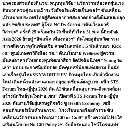
ปกครองส่วนท้องถิ่น
วช. หนุนทุนวิจัย “นวัตกรรมห้องลดฝุ่นแรง
ดันบวกควบคู่ระบบเฝ้าระวังอัจฉริยะด้วยเซ็นเซอร์” ขับเคลื่อน
เป้าหมายประเทศไทยสู่สังคมอากาศสะอาดอย่างยั่งยืน
สสส.ปลุก
พลัง “ขยับประเทศ” สู้โรค NCDs จัดงาน “เดิน-วิ่งสมาธิ
วิสาขะ” ครั้งที่ 25 พร้อมกัน 70 พื้นที่ทั่วไทย 31 พ.ค.นี้
ProPak
Asia 2026 ย้ายสู่ “อิมแพ็ค เมืองทองฯ” ดันไทยสู่ฮับนวัตกรรม
การผลิต-บรรจุภัณฑ์เอเชีย คาดเงินสะพัด 5.5 พันล้าน
อว. Kick
off “ศูนย์เกษตรวิถีเมือง วช.” ดันนโยบาย Wellness สู่ความ
มั่นคงอาหารไทย
กองทุนพัฒนาสื่อฯ จัดปัจฉิมนิเทศ “Young จะ
เล่า” มอบประกาศนียบัตร 60 มัคคุเทศก์น้อยแห่งสยาม ปั้นนัก
เล่าเรื่องรุ่นใหม่
SKYWORTH PV ปักหมุดไทย เปิดสำนักงาน
ใหม่ เดินหน้าพลังงานสะอาดลุยอาเซียนเต็มสูบ
วช. ผนึก STS
Forum ไทย–ญี่ปุ่น 2026 ดัน AI ขับเคลื่อนสุขภาพ–สิ่งแวดล้อม
สร้างนักวิทย์รุ่นใหม่
“อ.เชน” เปิดเวที STS Forum ไทย–ญี่ปุ่น
2026 ดันงานวิจัยสู่เศรษฐกิจจริง ชู Health Economy–เซมิ
คอนดักเตอร์เป็นหัวหอก
วช. –โรงเรียนนายร้อยตำรวจ ขับ
เคลื่อนนวัตกรรมบอร์ดเกม “Gift or Guilt” สร้างความโปร่งใส
เสริมนโยบาย No Gift Policy
วช. จับมือระนอง โชว์โดรนแปร