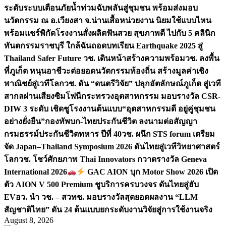
ระดับระบบเตือนภัยน้ำท่วมฉับพลันสู่ชุมชน พร้อมส่งมอบ
นวัตกรรม ณ อ.เวียงสา จ.น่าน
เสื้อหน่วยงาน นิยมใช้แบบไหน
พร้อมแชร์พิกัดโรงงานสั่งผลิต
ฟันสวย สุขภาพดี ไปกับ 5 คลินิก
ทันตกรรมราชบุรี ใกล้ฉัน
ถอดบทเรียน Earthquake 2025 สู่
Thailand Safer Future วช. เดินหน้าสร้างความพร้อม
วช. ลงพื้น
ที่ภูเก็ต หนุนอาชีวะต่อยอดนวัตกรรมท้องถิ่น สร้างมูลค่าเชิง
พาณิชย์สู่เวทีโลก
วช. ดัน “ดนตรีวิจัย” ปลุกอัตลักษณ์ภูเก็ต สู่เวที
สากลผ่านเสียงซิมโฟนี
กระทรวงอุตสาหกรรม มอบรางวัล CSR-
DIW 3 ระดับ เชิดชูโรงงานต้นแบบ“อุตสาหกรรมดี อยู่คู่ชุมชน
อย่างยั่งยืน”
กองทัพบก-ไทยประกันชีวิต ลงนามต่อสัญญา
กรมธรรม์ประกันชีวิตทหาร ปีที่ 40
วช. ผนึก STS forum เตรียม
จัด Japan–Thailand Symposium 2026 ดันไทยสู่เวทีวิทยาศาสตร์
โลก
วช. โชว์ศักยภาพ Thai Innovators กวาดรางวัล Geneva
International 2026
GAC AION บุก Motor Show 2026 เปิด
ตัว AION V 500 Premium ชูบริการครบวงจร ดันไทยสู่ฮับ
EV
อว. นำ วช. – สวทช. มอบรางวัลสุดยอดผลงาน “LLM
สัญชาติไทย” ดัน 24 ต้นแบบยกระดับงานวิจัยสู่การใช้งานจริง
August 8, 2026