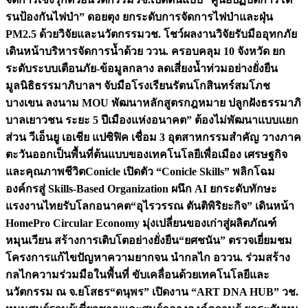
รนป้องกันไฟป่า” ดอยตุง ยกระดับการจัดการไฟป่าและฝุ่น
PM2.5 ด้วยวิจัยและนวัตกรรม
วช. โชว์ผลงานวิจัยรับมืออุทกภัย
เดินหน้าบริหารจัดการน้ำด้วย ววน. ครอบคลุม 10 จังหวัด ยก
ระดับระบบเตือนภัย-ข้อมูลกลาง ลดเสี่ยงน้ำท่วมอย่างยั่งยืน
มูลนิธิธรรมาภิบาลฯ จับมือโรงเรียนรัตนโกสินทร์สมโภช
บางเขน ลงนาม MOU พัฒนาหลักสูตรกฎหมาย ปลูกฝังธรรมาภิ
บาลเยาวชน ระยะ 5 ปี
เมืองแห่งอนาคต” ต้องไม่พัฒนาแบบแยก
ส่วน วีเอ็นยู เอเชีย แปซิฟิค เชื่อม 3 อุตสาหกรรมสำคัญ วางภาค
ตะวันออกเป็นพื้นที่ต้นแบบของเทคโนโลยีเพื่อเมือง เศรษฐกิจ
และคุณภาพชีวิต
Conicle เปิดตัว “Conicle Skills” พลิกโฉม
องค์กรสู่ Skills-Based Organization ผนึก AI ยกระดับทักษะ
แรงงานไทยรับโลกอนาคต
“อุไรวรรณ ตันติพิริยะกิจ” เดินหน้า
HomePro Circular Economy มุ่งเปลี่ยนของเก่าสู่ผลิตภัณฑ์
หมุนเวียน สร้างการเติบโตอย่างยั่งยืน
“ยศชนัน” ตรวจเยี่ยมชม
โครงการแก้ไขปัญหาความยากจน นำกลไก อววน. ร่วมสร้าง
กลไกความร่วมมือในพื้นที่ ขับเคลื่อนด้วยเทคโนโลยีและ
นวัตกรรม ณ จ.ยโสธร
“ดนุพร” เปิดงาน “ART DNA HUB” วช.