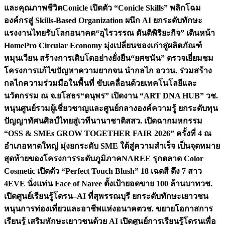
และคุณภาพชีวิต
Conicle เปิดตัว “Conicle Skills” พลิกโฉม
องค์กรสู่ Skills-Based Organization ผนึก AI ยกระดับทักษะ
แรงงานไทยรับโลกอนาคต
“อุไรวรรณ ตันติพิริยะกิจ” เดินหน้า
HomePro Circular Economy มุ่งเปลี่ยนของเก่าสู่ผลิตภัณฑ์
หมุนเวียน สร้างการเติบโตอย่างยั่งยืน
“ยศชนัน” ตรวจเยี่ยมชม
โครงการแก้ไขปัญหาความยากจน นำกลไก อววน. ร่วมสร้าง
กลไกความร่วมมือในพื้นที่ ขับเคลื่อนด้วยเทคโนโลยีและ
นวัตกรรม ณ จ.ยโสธร
“ดนุพร” เปิดงาน “ART DNA HUB” วช.
หนุนศูนย์รวมผู้เชี่ยวชาญและศูนย์กลางองค์ความรู้ ยกระดับทุน
ปัญญาทัศนศิลป์ไทยสู่เวทีนานาชาติ
สสว. เปิดฉากมหกรรม
“OSS & SMEs GROW TOGETHER FAIR 2026” ครั้งที่ 4 ณ
อำเภอหาดใหญ่ มุ่งยกระดับ SME ใต้สู่ความสำเร็จ เป็นจุดหมาย
สุดท้ายของโครงการระดับภูมิภาค
NAREE รุกตลาด Color
Cosmetic เปิดตัว “Perfect Touch Blush” 18 เฉดสี ดึง 7 สาว
4EVE นั่งแท่น Face of Naree ตั้งเป้ายอดขาย 100 ล้านบาท
วช.
เปิดศูนย์เรียนรู้โดรน–AI ที่สุพรรณบุรี ยกระดับทักษะเยาวชน
หนุนการท่องเที่ยวและอาชีพแห่งอนาคต
วช. ขยายโอกาสการ
เรียนรู้ เสริมทักษะเยาวชนด้วย AI เปิดศูนย์การเรียนรู้โดรนเพื่อ