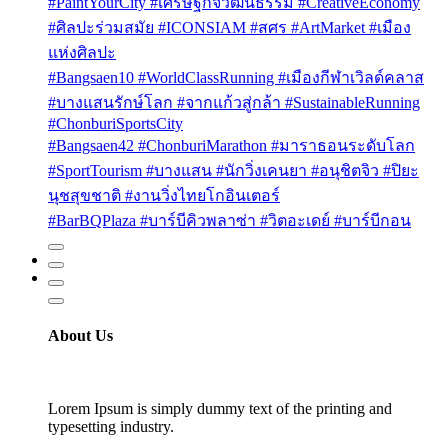
#PaintYourCity #เศรษฐกิจวัฒนธรรม #CreativeEconomy
#ศิลปะร่วมสมัย #ICONSIAM #สศร #ArtMarket #เมือง
แห่งศิลปะ
#Bangsaen10 #WorldClassRunning #เมืองกีฬาเวิลด์คลาส
#บางแสนรักษ์โลก #จากแก้วสู่กล้า #SustainableRunning
#ChonburiSportsCity
#Bangsaen42 #ChonburiMarathon #มาราธอนระดับโลก
#SportTourism #บางแสน #นักวิ่งเคนยา #อนุชิตจิว #ปิยะ
นุชสุขชาติ #งานวิ่งไทยโกอินเตอร์
#BarBQPlaza #บาร์บีคิวพลาซ่า #วิตอะเดย์ #บาร์บีกอน
About Us
Lorem Ipsum is simply dummy text of the printing and
typesetting industry.