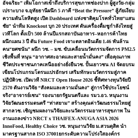
อัจฉริยะ” เพิ่มโอกาสเข้าถึงบริการสุขภาพช่องปาก ผู้สูงวัย-กลุ่ม
เปราะบาง จ.อุทัยธานี
ผนึก 5 ภาคี “Beat the Pressure” สู้ภัยเงียบ
ความดันโลหิตสูง เปิด Dashboard แห่งชาติคุมโรคทั่วไทย
“แสน
ชัย” นำทีม Knockout บุก 20 ประเทศ ดันเครื่องดื่มชูกำลังไทยสู่
เวทีโลก ตั้งเป้า 500 ล้านปีแรก
สถาบันอาหาร–หอการค้าไทย
ผนึกแผน 3 ปี ดัน Future Food เจาะตลาดอินเดีย 1.46 พันล้าน
คน
“ยศชนัน” ผนึก วช. – มช. ขับเคลื่อนนวัตกรรมจัดการ PM2.5
เชิงพื้นที่ หนุน “อากาศสะอาดและสายน้ำมั่นคง” เพื่อคุณภาพ
ชีวิตประชาชนภาคเหนืออย่างยั่งยืน
วช. ปั้นเยาวชน AI จัดอบรม
เขียนโปรแกรมโดรนแปรอักษร เสริมทักษะนวัตกรรมสู่ภาค
ปฏิบัติ
วช. เปิดเวที NRCT Open House 2026 ชี้ทิศทางทุนวิจัยปี
2570 ดันงานวิจัย “สังคมและความมั่นคง” สู่การใช้ประโยชน์
จริง
“อาจารย์เชน” รองนายกรัฐมนตรีและ รมว.อว. หนุนงาน
วิจัยวัฒนธรรมดนตรี “ท่าสยาม” สร้างคุณค่าวัฒนธรรมไทยสู่
สากล
วช. เชิญชมผลงานวิจัยและนวัตกรรมอาหารสุขภาพ ใน
งานแถลงข่าว NRCT x THAIFEX-ANUGA ASIA 2026
InnoFood, Healthy Choice
วช. หนุนงานวิจัย ม.สวนดุสิต นำ
มาตรฐานสากล ISO 37001ยกระดับความโปร่งใสองค์กร