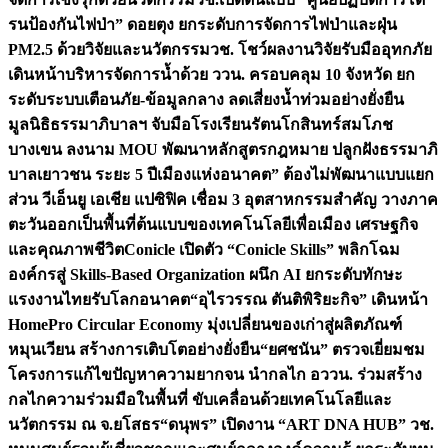
รนป้องกันไฟป่า” ดอยตุง ยกระดับการจัดการไฟป่าและฝุ่น
PM2.5 ด้วยวิจัยและนวัตกรรม
วช. โชว์ผลงานวิจัยรับมืออุทกภัย
เดินหน้าบริหารจัดการน้ำด้วย ววน. ครอบคลุม 10 จังหวัด ยก
ระดับระบบเตือนภัย-ข้อมูลกลาง ลดเสี่ยงน้ำท่วมอย่างยั่งยืน
มูลนิธิธรรมาภิบาลฯ จับมือโรงเรียนรัตนโกสินทร์สมโภช
บางเขน ลงนาม MOU พัฒนาหลักสูตรกฎหมาย ปลูกฝังธรรมาภิ
บาลเยาวชน ระยะ 5 ปี
เมืองแห่งอนาคต” ต้องไม่พัฒนาแบบแยก
ส่วน วีเอ็นยู เอเชีย แปซิฟิค เชื่อม 3 อุตสาหกรรมสำคัญ วางภาค
ตะวันออกเป็นพื้นที่ต้นแบบของเทคโนโลยีเพื่อเมือง เศรษฐกิจ
และคุณภาพชีวิต
Conicle เปิดตัว “Conicle Skills” พลิกโฉม
องค์กรสู่ Skills-Based Organization ผนึก AI ยกระดับทักษะ
แรงงานไทยรับโลกอนาคต
“อุไรวรรณ ตันติพิริยะกิจ” เดินหน้า
HomePro Circular Economy มุ่งเปลี่ยนของเก่าสู่ผลิตภัณฑ์
หมุนเวียน สร้างการเติบโตอย่างยั่งยืน
“ยศชนัน” ตรวจเยี่ยมชม
โครงการแก้ไขปัญหาความยากจน นำกลไก อววน. ร่วมสร้าง
กลไกความร่วมมือในพื้นที่ ขับเคลื่อนด้วยเทคโนโลยีและ
นวัตกรรม ณ จ.ยโสธร
“ดนุพร” เปิดงาน “ART DNA HUB” วช.