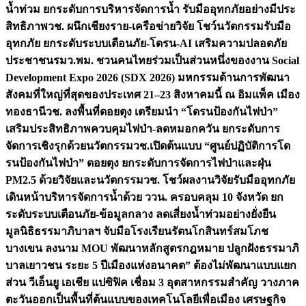
น้ำท่วม ยกระดับการบริหารจัดการน้ำ รับมืออุทกภัยอย่างมีประ
สิทธิภาพ
วช. ผนึกเชียงราย-เครือข่ายวิจัย โชว์นวัตกรรมรับมือ
อุทกภัย ยกระดับระบบเตือนภัย-โดรน-AI เสริมความปลอดภัย
ประชาชน
รมว.พม. ชวนคนไทยร่วมเป็นส่วนหนึ่งของงาน Social
Development Expo 2026 (SDX 2026) มหกรรมด้านการพัฒนา
สังคมที่ใหญ่ที่สุดของประเทศ 21–23 สิงหาคมนี้ ณ อิมแพ็ค เมือง
ทองธานี
วช. ลงพื้นที่ดอยตุง เตรียมนำ “โดรนป้องกันไฟป่า”
เสริมประสิทธิภาพควบคุมไฟป่า-ลดหมอกควัน ยกระดับการ
จัดการเชิงรุกด้วยนวัตกรรม
วช.เปิดต้นแบบ “ศูนย์ปฏิบัติการโด
รนป้องกันไฟป่า” ดอยตุง ยกระดับการจัดการไฟป่าและฝุ่น
PM2.5 ด้วยวิจัยและนวัตกรรม
วช. โชว์ผลงานวิจัยรับมืออุทกภัย
เดินหน้าบริหารจัดการน้ำด้วย ววน. ครอบคลุม 10 จังหวัด ยก
ระดับระบบเตือนภัย-ข้อมูลกลาง ลดเสี่ยงน้ำท่วมอย่างยั่งยืน
มูลนิธิธรรมาภิบาลฯ จับมือโรงเรียนรัตนโกสินทร์สมโภช
บางเขน ลงนาม MOU พัฒนาหลักสูตรกฎหมาย ปลูกฝังธรรมาภิ
บาลเยาวชน ระยะ 5 ปี
เมืองแห่งอนาคต” ต้องไม่พัฒนาแบบแยก
ส่วน วีเอ็นยู เอเชีย แปซิฟิค เชื่อม 3 อุตสาหกรรมสำคัญ วางภาค
ตะวันออกเป็นพื้นที่ต้นแบบของเทคโนโลยีเพื่อเมือง เศรษฐกิจ