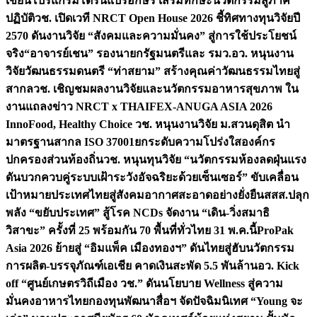
เขียนโปรแกรมโดรนแปรอักษร เสริมทักษะนวัตกรรมสู่ภาค
ปฏิบัติ
วช. เปิดเวที NRCT Open House 2026 ชี้ทิศทางทุนวิจัยปี
2570 ดันงานวิจัย “สังคมและความมั่นคง” สู่การใช้ประโยชน์
จริง
“อาจารย์เชน” รองนายกรัฐมนตรีและ รมว.อว. หนุนงาน
วิจัยวัฒนธรรมดนตรี “ท่าสยาม” สร้างคุณค่าวัฒนธรรมไทยสู่
สากล
วช. เชิญชมผลงานวิจัยและนวัตกรรมอาหารสุขภาพ ใน
งานแถลงข่าว NRCT x THAIFEX-ANUGA ASIA 2026
InnoFood, Healthy Choice
วช. หนุนงานวิจัย ม.สวนดุสิต นำ
มาตรฐานสากล ISO 37001ยกระดับความโปร่งใสองค์กร
ปกครองส่วนท้องถิ่น
วช. หนุนทุนวิจัย “นวัตกรรมห้องลดฝุ่นแรง
ดันบวกควบคู่ระบบเฝ้าระวังอัจฉริยะด้วยเซ็นเซอร์” ขับเคลื่อน
เป้าหมายประเทศไทยสู่สังคมอากาศสะอาดอย่างยั่งยืน
สสส.ปลุก
พลัง “ขยับประเทศ” สู้โรค NCDs จัดงาน “เดิน-วิ่งสมาธิ
วิสาขะ” ครั้งที่ 25 พร้อมกัน 70 พื้นที่ทั่วไทย 31 พ.ค.นี้
ProPak
Asia 2026 ย้ายสู่ “อิมแพ็ค เมืองทองฯ” ดันไทยสู่ฮับนวัตกรรม
การผลิต-บรรจุภัณฑ์เอเชีย คาดเงินสะพัด 5.5 พันล้าน
อว. Kick
off “ศูนย์เกษตรวิถีเมือง วช.” ดันนโยบาย Wellness สู่ความ
มั่นคงอาหารไทย
กองทุนพัฒนาสื่อฯ จัดปัจฉิมนิเทศ “Young จะ