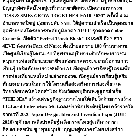
หนุนศูนย์รวมผู้เชี่ยวชาญและศูนย์กลางองค์ความรู้ ยกระดับทุน
ปัญญาทัศนศิลป์ไทยสู่เวทีนานาชาติ
สสว. เปิดฉากมหกรรม
“OSS & SMEs GROW TOGETHER FAIR 2026” ครั้งที่ 4 ณ
อำเภอหาดใหญ่ มุ่งยกระดับ SME ใต้สู่ความสำเร็จ เป็นจุดหมาย
สุดท้ายของโครงการระดับภูมิภาค
NAREE รุกตลาด Color
Cosmetic เปิดตัว “Perfect Touch Blush” 18 เฉดสี ดึง 7 สาว
4EVE นั่งแท่น Face of Naree ตั้งเป้ายอดขาย 100 ล้านบาท
วช.
เปิดศูนย์เรียนรู้โดรน–AI ที่สุพรรณบุรี ยกระดับทักษะเยาวชน
หนุนการท่องเที่ยวและอาชีพแห่งอนาคต
วช. ขยายโอกาสการ
เรียนรู้ เสริมทักษะเยาวชนด้วย AI เปิดศูนย์การเรียนรู้โดรนเพื่อ
การท่องเที่ยวแห่งใหม่ จ.อ่างทอง
วช. เปิดศูนย์การเรียนรู้เสริม
ทักษะเยาวชนในการใช้โดรนเพื่อส่งเสริมการท่องเที่ยว ณ
วิทยาลัยเทคนิคโคกสำโรง จังหวัดลพบุรี
บพท.ชูสูตรสำเร็จ
“THE 3Ea” สร้างเศรษฐกิจฐานรากไทยให้เติบโตด้วยการสร้าง
LE-Local Enterprises
วช. แถลงข่าวนักประดิษฐ์ไทย คว้ารางวัล
จากเวที 2026 Japan Design, Idea and Invention Expo (JDIE
2026) ชูศักยภาพสิ่งประดิษฐ์นวัตกรรมไทยสู่เวทีนานาชา
ติ
ศ.ดร.ยศชนัน ชู “ทุนมนุษย์” กุญแจสู่อนาคตไทย เร่งสร้าง