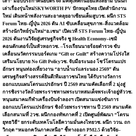
เล่า” มอบประกาศนียบัตร 60 มัคคุเทศก์น้อยแห่งสยาม ปั้นนัก
เล่าเรื่องรุ่นใหม่
SKYWORTH PV ปักหมุดไทย เปิดสำนักงาน
ใหม่ เดินหน้าพลังงานสะอาดลุยอาเซียนเต็มสูบ
วช. ผนึก STS
Forum ไทย–ญี่ปุ่น 2026 ดัน AI ขับเคลื่อนสุขภาพ–สิ่งแวดล้อม
สร้างนักวิทย์รุ่นใหม่
“อ.เชน” เปิดเวที STS Forum ไทย–ญี่ปุ่น
2026 ดันงานวิจัยสู่เศรษฐกิจจริง ชู Health Economy–เซมิ
คอนดักเตอร์เป็นหัวหอก
วช. –โรงเรียนนายร้อยตำรวจ ขับ
เคลื่อนนวัตกรรมบอร์ดเกม “Gift or Guilt” สร้างความโปร่งใส
เสริมนโยบาย No Gift Policy
วช. จับมือระนอง โชว์โดรนแปร
อักษร หนุนท่องเที่ยวงาน “อาบน้ำแร่แลระนอง 2569” ดัน
เศรษฐกิจสร้างสรรค์
ยินดี!ทีมเยาวชนไทย ได้รับรางวัลการ
ออกแบบแผนโดรนแปรอักษร ปี 2569 สนามคัดเลือกที่ 2 มุ่งสู่
การชิงรางวัลถ้วยพระราชทานพระบาทสมเด็จพระเจ้าอยู่หัว
วช.
หนุนสมาคมกีฬาเครื่องบินจำลองฯ เปิดสนามแข่งขันการ
ออกแบบโดรนแปรอักษร ชิงถ้วยพระราชทาน ปี 2569 สนามคัด
เลือกสนามที่ 2
วช. ผนึกกองทัพภาคที่ 2 เปิดศูนย์พัฒนา “โดรน
ยุทธวิธี” ยกระดับเทคโนโลยีความมั่นคงไทย
วช. ผนึก ววน. ถก
วิกฤต “หมอกควันภาคเหนือ” ชี้ทางออก PM2.5 ด้วยวิจัย–