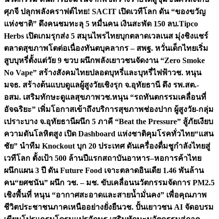
ศุภจี ปลุกพลังคราฟต์ไทย! SACIT เปิดเวทีโลก ดัน “ของขวัญ
แห่งชาติ” ดึงคนชมทะลุ 5 หมื่นคน เงินสะพัด 150 ลบ.
Tipco
Herbs เปิดเกมรุกส่ง 5 สมุนไพรไทยบุกตลาดเวลเนส มุ่งชิงแชร์
ตลาดสุขภาพโตต่อเนื่อง
ทันตบุคลากร – สพฐ. หวั่นเด็กไทยเริ่ม
สูบบุหรี่ตั้งแต่วัย 9 ขวบ ผนึกพลังเยาวชนจัดงาน “Zero Smoke
No Vape” สร้างสังคมไทยปลอดบุหรี่และบุหรี่ไฟฟ้า
วช. หนุน
มจธ. สร้างต้นแบบดูแลผู้สูงวัยเชิงรุก จ.อุทัยธานี ดึง รพ.สต.-
อสม. เสริมทักษะดูแลสุขภาพ
วช.หนุน “รถทันตกรรมเคลื่อนที่
อัจฉริยะ” เพิ่มโอกาสเข้าถึงบริการสุขภาพช่องปาก ผู้สูงวัย-กลุ่ม
เปราะบาง จ.อุทัยธานี
ผนึก 5 ภาคี “Beat the Pressure” สู้ภัยเงียบ
ความดันโลหิตสูง เปิด Dashboard แห่งชาติคุมโรคทั่วไทย
“แสน
ชัย” นำทีม Knockout บุก 20 ประเทศ ดันเครื่องดื่มชูกำลังไทยสู่
เวทีโลก ตั้งเป้า 500 ล้านปีแรก
สถาบันอาหาร–หอการค้าไทย
ผนึกแผน 3 ปี ดัน Future Food เจาะตลาดอินเดีย 1.46 พันล้าน
คน
“ยศชนัน” ผนึก วช. – มช. ขับเคลื่อนนวัตกรรมจัดการ PM2.5
เชิงพื้นที่ หนุน “อากาศสะอาดและสายน้ำมั่นคง” เพื่อคุณภาพ
ชีวิตประชาชนภาคเหนืออย่างยั่งยืน
วช. ปั้นเยาวชน AI จัดอบรม