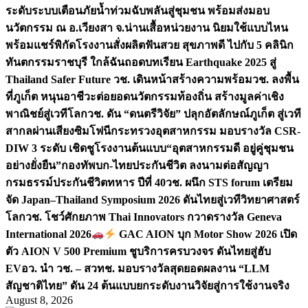
ระดับระบบเตือนภัยน้ำท่วมฉับพลันสู่ชุมชน พร้อมส่งมอบ
นวัตกรรม ณ อ.เวียงสา จ.น่าน
เสื้อหน่วยงาน นิยมใช้แบบไหน
พร้อมแชร์พิกัดโรงงานสั่งผลิต
ฟันสวย สุขภาพดี ไปกับ 5 คลินิก
ทันตกรรมราชบุรี ใกล้ฉัน
ถอดบทเรียน Earthquake 2025 สู่
Thailand Safer Future วช. เดินหน้าสร้างความพร้อม
วช. ลงพื้น
ที่ภูเก็ต หนุนอาชีวะต่อยอดนวัตกรรมท้องถิ่น สร้างมูลค่าเชิง
พาณิชย์สู่เวทีโลก
วช. ดัน “ดนตรีวิจัย” ปลุกอัตลักษณ์ภูเก็ต สู่เวที
สากลผ่านเสียงซิมโฟนี
กระทรวงอุตสาหกรรม มอบรางวัล CSR-
DIW 3 ระดับ เชิดชูโรงงานต้นแบบ“อุตสาหกรรมดี อยู่คู่ชุมชน
อย่างยั่งยืน”
กองทัพบก-ไทยประกันชีวิต ลงนามต่อสัญญา
กรมธรรม์ประกันชีวิตทหาร ปีที่ 40
วช. ผนึก STS forum เตรียม
จัด Japan–Thailand Symposium 2026 ดันไทยสู่เวทีวิทยาศาสตร์
โลก
วช. โชว์ศักยภาพ Thai Innovators กวาดรางวัล Geneva
International 2026
GAC AION บุก Motor Show 2026 เปิด
ตัว AION V 500 Premium ชูบริการครบวงจร ดันไทยสู่ฮับ
EV
อว. นำ วช. – สวทช. มอบรางวัลสุดยอดผลงาน “LLM
สัญชาติไทย” ดัน 24 ต้นแบบยกระดับงานวิจัยสู่การใช้งานจริง
August 8, 2026