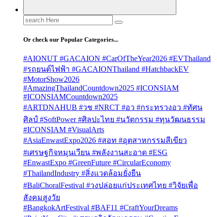
Search
for:
Or check our Popular Categories...
#AIONUT #GACAION #CarOfTheYear2026 #EVThailand
#รถยนต์ไฟฟ้า #GACAIONThailand #HatchbackEV
#MotorShow2026
#AmazingThailandCountdown2025 #ICONSIAM
#ICONSIAMCountdown2025
#ARTDNAHUB #วช #NRCT #อว #กระทรวงอว #ทัศน
ศิลป์ #SoftPower #ศิลปะไทย #นวัตกรรม #ทุนวัฒนธรรม
#ICONSIAM #VisualArts
#AsiaEnwastExpo2026 #สอท #อุตสาหกรรมสีเขียว
#เศรษฐกิจหมุนเวียน #พลังงานสะอาด #ESG
#EnwastExpo #GreenFuture #CircularEconomy
#ThailandIndustry #สิ่งแวดล้อมยั่งยืน
#BaliChoralFestival #วงปล่อยแก่ประเทศไทย #วิจัยเพื่อ
สังคมสูงวัย
#BangkokArtFestival #BAF11 #CraftYourDreams