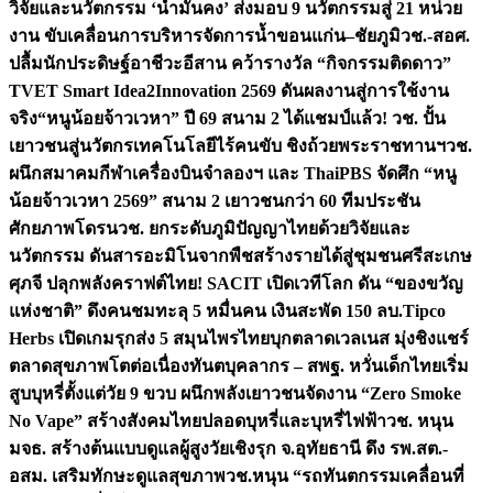
วิจัยและนวัตกรรม ‘น้ำมั่นคง’ ส่งมอบ 9 นวัตกรรมสู่ 21 หน่วย
งาน ขับเคลื่อนการบริหารจัดการน้ำขอนแก่น–ชัยภูมิ
วช.-สอศ.
ปลื้มนักประดิษฐ์อาชีวะอีสาน คว้ารางวัล “กิจกรรมติดดาว”
TVET Smart Idea2Innovation 2569 ดันผลงานสู่การใช้งาน
จริง
“หนูน้อยจ้าวเวหา” ปี 69 สนาม 2 ได้แชมป์แล้ว! วช. ปั้น
เยาวชนสู่นวัตกรเทคโนโลยีไร้คนขับ ชิงถ้วยพระราชทานฯ
วช.
ผนึกสมาคมกีฬาเครื่องบินจำลองฯ และ ThaiPBS จัดศึก “หนู
น้อยจ้าวเวหา 2569” สนาม 2 เยาวชนกว่า 60 ทีมประชัน
ศักยภาพโดรน
วช. ยกระดับภูมิปัญญาไทยด้วยวิจัยและ
นวัตกรรม ดันสารอะมิโนจากพืชสร้างรายได้สู่ชุมชนศรีสะเกษ
ศุภจี ปลุกพลังคราฟต์ไทย! SACIT เปิดเวทีโลก ดัน “ของขวัญ
แห่งชาติ” ดึงคนชมทะลุ 5 หมื่นคน เงินสะพัด 150 ลบ.
Tipco
Herbs เปิดเกมรุกส่ง 5 สมุนไพรไทยบุกตลาดเวลเนส มุ่งชิงแชร์
ตลาดสุขภาพโตต่อเนื่อง
ทันตบุคลากร – สพฐ. หวั่นเด็กไทยเริ่ม
สูบบุหรี่ตั้งแต่วัย 9 ขวบ ผนึกพลังเยาวชนจัดงาน “Zero Smoke
No Vape” สร้างสังคมไทยปลอดบุหรี่และบุหรี่ไฟฟ้า
วช. หนุน
มจธ. สร้างต้นแบบดูแลผู้สูงวัยเชิงรุก จ.อุทัยธานี ดึง รพ.สต.-
อสม. เสริมทักษะดูแลสุขภาพ
วช.หนุน “รถทันตกรรมเคลื่อนที่