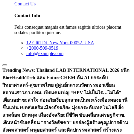
Contact Us
Contact Info
Felis consequat magnis est fames sagittis ultrices placerat
sodales porttitor quisque.
12 Cliff Dt, New York 00052, USA
+2000-509-0519
info@example.com
Trending News:
Thailand LAB INTERNATIONAL 2026 ผนึก
Bio+HealthTech และ FutureCHEM ดัน AI ยกระดับ
วิทยาศาสตร์-สุขภาพไทย สู่ศูนย์กลางนวัตกรรมอาเซียน
สถานเสาวภา-กทม. เปิดแคมเปญ “HPV ไม่เป็นไร…ไม่ได้”
เตือนอย่าชะล่าใจ ก่อนภัยเงียบลุกลามเป็นมะเร็ง
เมืองทองธานี
ขึ้นแท่น เขตส่งเสริมเมืองอัจฉริยะ มุ่งยกระดับเทคโนโลยี สิ่ง
แวดล้อม ปักหมุด เมืองอัจฉริยะมีชีวิต ขับเคลื่อนเศรษฐกิจ
วช.
เดินหน้าขับเคลื่อน “รางวัลธัชชา” ยกย่องผู้สร้างคุณูปการด้าน
สังคมศาสตร์ มนุษยศาสตร์ และศิลปกรรมศาสตร์ สร้างแรง