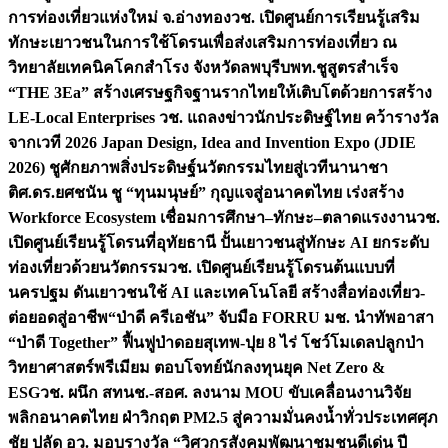
การท่องเที่ยวแห่งใหม่ จ.อ่างทอง
วช. เปิดศูนย์การเรียนรู้เสริม
ทักษะเยาวชนในการใช้โดรนเพื่อส่งเสริมการท่องเที่ยว ณ
วิทยาลัยเทคนิคโคกสำโรง จังหวัดลพบุรี
บพท.ชูสูตรสำเร็จ
“THE 3Ea” สร้างเศรษฐกิจฐานรากไทยให้เติบโตด้วยการสร้าง
LE-Local Enterprises
วช. แถลงข่าวนักประดิษฐ์ไทย คว้ารางวัล
จากเวที 2026 Japan Design, Idea and Invention Expo (JDIE
2026) ชูศักยภาพสิ่งประดิษฐ์นวัตกรรมไทยสู่เวทีนานาชา
ติ
ศ.ดร.ยศชนัน ชู “ทุนมนุษย์” กุญแจสู่อนาคตไทย เร่งสร้าง
Workforce Ecosystem เชื่อมการศึกษา–ทักษะ–ตลาดแรงงาน
วช.
เปิดศูนย์เรียนรู้โดรนที่อุทัยธานี ปั้นเยาวชนสู่ทักษะ AI ยกระดับ
ท่องเที่ยวด้วยนวัตกรรม
วช. เปิดศูนย์เรียนรู้โดรนต้นแบบที่
นครปฐม ดันเยาวชนใช้ AI และเทคโนโลยี สร้างสื่อท่องเที่ยว-
ต่อยอดสู่อาชีพ
“ป่าดี ครีเอชัน” จับมือ FORRU มช. นำทัพอาสา
“ป่าดี Together” ฟื้นฟูป่าดอยสุเทพ-ปุย 8 ไร่ โชว์โมเดลปลูกป่า
วิทยาศาสตร์พรีเมียม ตอบโจทย์นักลงทุนยุค Net Zero &
ESG
วช. ผนึก สทนช.-สอศ. ลงนาม MOU ขับเคลื่อนงานวิจัย
พลิกอนาคตไทย ฝ่าวิกฤต PM2.5 สู่ความมั่นคงน้ำทั่วประเทศ
ศุภ
ชัย ปลัด อว. มอบรางวัล “วิศวกรสังคมพัฒนาชุมชนดีเด่น ปี