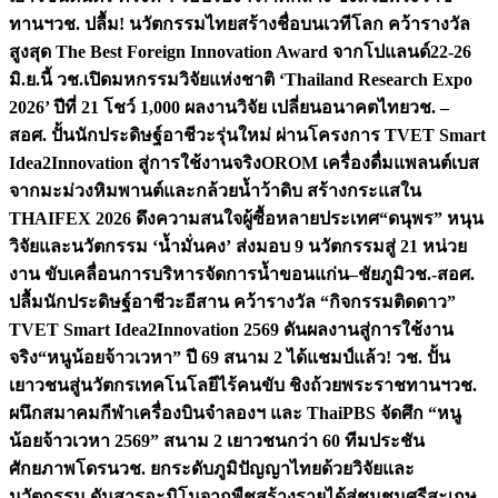
ทานฯ
วช. ปลื้ม! นวัตกรรมไทยสร้างชื่อบนเวทีโลก คว้ารางวัล
สูงสุด The Best Foreign Innovation Award จากโปแลนด์
22-26
มิ.ย.นี้ วช.เปิดมหกรรมวิจัยแห่งชาติ ‘Thailand Research Expo
2026’ ปีที่ 21 โชว์ 1,000 ผลงานวิจัย เปลี่ยนอนาคตไทย
วช. –
สอศ. ปั้นนักประดิษฐ์อาชีวะรุ่นใหม่ ผ่านโครงการ TVET Smart
Idea2Innovation สู่การใช้งานจริง
OROM เครื่องดื่มแพลนต์เบส
จากมะม่วงหิมพานต์และกล้วยน้ำว้าดิบ สร้างกระแสใน
THAIFEX 2026 ดึงความสนใจผู้ซื้อหลายประเทศ
“ดนุพร” หนุน
วิจัยและนวัตกรรม ‘น้ำมั่นคง’ ส่งมอบ 9 นวัตกรรมสู่ 21 หน่วย
งาน ขับเคลื่อนการบริหารจัดการน้ำขอนแก่น–ชัยภูมิ
วช.-สอศ.
ปลื้มนักประดิษฐ์อาชีวะอีสาน คว้ารางวัล “กิจกรรมติดดาว”
TVET Smart Idea2Innovation 2569 ดันผลงานสู่การใช้งาน
จริง
“หนูน้อยจ้าวเวหา” ปี 69 สนาม 2 ได้แชมป์แล้ว! วช. ปั้น
เยาวชนสู่นวัตกรเทคโนโลยีไร้คนขับ ชิงถ้วยพระราชทานฯ
วช.
ผนึกสมาคมกีฬาเครื่องบินจำลองฯ และ ThaiPBS จัดศึก “หนู
น้อยจ้าวเวหา 2569” สนาม 2 เยาวชนกว่า 60 ทีมประชัน
ศักยภาพโดรน
วช. ยกระดับภูมิปัญญาไทยด้วยวิจัยและ
นวัตกรรม ดันสารอะมิโนจากพืชสร้างรายได้สู่ชุมชนศรีสะเกษ