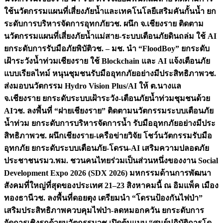
ใช้นวัตกรรมแผนที่เสี่ยงภัยน้ำและเทคโนโลยีเสริมคันกั้นน้ำ ยก
ระดับการบริหารจัดการอุทกภัย
วช. ผนึก จ.เชียงราย ติดตาม
นวัตกรรมแผนที่เสี่ยงภัยน้ำแม่สาย-ระบบเตือนภัยดินถล่ม ใช้ AI
ยกระดับการรับมือภัยพิบัติ
วช. – มช. นำ “FloodBoy” ยกระดับ
เฝ้าระวังน้ำท่วมเชียงราย ใช้ Blockchain และ AI แจ้งเตือนภัย
แบบเรียลไทม์ หนุนชุมชนรับมืออุทกภัยอย่างมีประสิทธิภาพ
วช.
ส่งมอบนวัตกรรม Hydro Vision Plus/AI ให้ ต.นางแล
จ.เชียงราย ยกระดับระบบเฝ้าระวัง-เตือนภัยน้ำท่วมชุมชนด้วย
AI
วช. ลงพื้นที่ “ฝายเชียงราย” ติดตามนวัตกรรมระบบเตือนภัย
น้ำท่วม ยกระดับการบริหารจัดการน้ำ รับมืออุทกภัยอย่างมีประ
สิทธิภาพ
วช. ผนึกเชียงราย-เครือข่ายวิจัย โชว์นวัตกรรมรับมือ
อุทกภัย ยกระดับระบบเตือนภัย-โดรน-AI เสริมความปลอดภัย
ประชาชน
รมว.พม. ชวนคนไทยร่วมเป็นส่วนหนึ่งของงาน Social
Development Expo 2026 (SDX 2026) มหกรรมด้านการพัฒนา
สังคมที่ใหญ่ที่สุดของประเทศ 21–23 สิงหาคมนี้ ณ อิมแพ็ค เมือง
ทองธานี
วช. ลงพื้นที่ดอยตุง เตรียมนำ “โดรนป้องกันไฟป่า”
เสริมประสิทธิภาพควบคุมไฟป่า-ลดหมอกควัน ยกระดับการ
จัดการเชิงรุกด้วยนวัตกรรม
วช.เปิดต้นแบบ “ศูนย์ปฏิบัติการโด