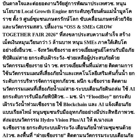
บันดาลใจและต่อยอดงานวิจัยสู่การพัฒนาประเทศ
วช. หนุน
นโยบาย Local Growth Engine ยกระดับทุเรียนต้นแม่น้ำมูลโค
ราช ตั้ง 9 ศูนย์ชุมชนเกษตรรักษ์โลก ขับเคลื่อนเกษตรด้วยวิจัย
และนวัตกรรม
สสว. ปลื้มงาน “OSS & SMEs GROW
TOGETHER FAIR 2026” ที่สงขลาประสบความสำเร็จ สร้าง
เม็ดเงินหมุนเวียนกว่า 5 ล้านบาท หนุน SMEs ภาคใต้เติบโต
อย่างยั่งยืน
วช. – จังหวัดเชียงราย ตรวจเยี่ยมศูนย์โดรนรับมือภัย
พิบัติแม่สาย ยกระดับเฝ้าระวัง–ช่วยเหลือผู้ประสบภัยด้วย
นวัตกรรม
เชียงราย นำ วช. ตรวจเยี่ยมพื้นที่แม่สาย ติดตามการ
ใช้นวัตกรรมแผนที่เสี่ยงภัยน้ำและเทคโนโลยีเสริมคันกั้นน้ำ ยก
ระดับการบริหารจัดการอุทกภัย
วช. ผนึก จ.เชียงราย ติดตาม
นวัตกรรมแผนที่เสี่ยงภัยน้ำแม่สาย-ระบบเตือนภัยดินถล่ม ใช้ AI
ยกระดับการรับมือภัยพิบัติ
วช. – มช. นำ “FloodBoy” ยกระดับ
เฝ้าระวังน้ำท่วมเชียงราย ใช้ Blockchain และ AI แจ้งเตือนภัย
แบบเรียลไทม์ หนุนชุมชนรับมืออุทกภัยอย่างมีประสิทธิภาพ
วช.
ส่งมอบนวัตกรรม Hydro Vision Plus/AI ให้ ต.นางแล
จ.เชียงราย ยกระดับระบบเฝ้าระวัง-เตือนภัยน้ำท่วมชุมชนด้วย
AI
วช. ลงพื้นที่ “ฝายเชียงราย” ติดตามนวัตกรรมระบบเตือนภัย