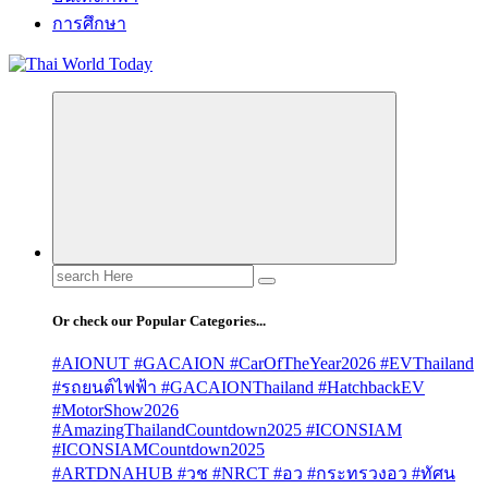
การศึกษา
Search
for:
Or check our Popular Categories...
#AIONUT #GACAION #CarOfTheYear2026 #EVThailand
#รถยนต์ไฟฟ้า #GACAIONThailand #HatchbackEV
#MotorShow2026
#AmazingThailandCountdown2025 #ICONSIAM
#ICONSIAMCountdown2025
#ARTDNAHUB #วช #NRCT #อว #กระทรวงอว #ทัศน