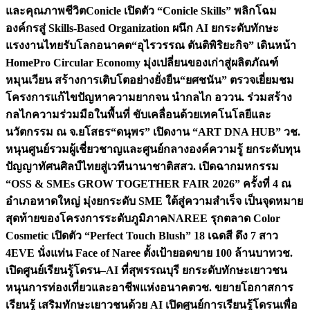
และคุณภาพชีวิต
Conicle เปิดตัว “Conicle Skills” พลิกโฉม
องค์กรสู่ Skills-Based Organization ผนึก AI ยกระดับทักษะ
แรงงานไทยรับโลกอนาคต
“อุไรวรรณ ตันติพิริยะกิจ” เดินหน้า
HomePro Circular Economy มุ่งเปลี่ยนของเก่าสู่ผลิตภัณฑ์
หมุนเวียน สร้างการเติบโตอย่างยั่งยืน
“ยศชนัน” ตรวจเยี่ยมชม
โครงการแก้ไขปัญหาความยากจน นำกลไก อววน. ร่วมสร้าง
กลไกความร่วมมือในพื้นที่ ขับเคลื่อนด้วยเทคโนโลยีและ
นวัตกรรม ณ จ.ยโสธร
“ดนุพร” เปิดงาน “ART DNA HUB” วช.
หนุนศูนย์รวมผู้เชี่ยวชาญและศูนย์กลางองค์ความรู้ ยกระดับทุน
ปัญญาทัศนศิลป์ไทยสู่เวทีนานาชาติ
สสว. เปิดฉากมหกรรม
“OSS & SMEs GROW TOGETHER FAIR 2026” ครั้งที่ 4 ณ
อำเภอหาดใหญ่ มุ่งยกระดับ SME ใต้สู่ความสำเร็จ เป็นจุดหมาย
สุดท้ายของโครงการระดับภูมิภาค
NAREE รุกตลาด Color
Cosmetic เปิดตัว “Perfect Touch Blush” 18 เฉดสี ดึง 7 สาว
4EVE นั่งแท่น Face of Naree ตั้งเป้ายอดขาย 100 ล้านบาท
วช.
เปิดศูนย์เรียนรู้โดรน–AI ที่สุพรรณบุรี ยกระดับทักษะเยาวชน
หนุนการท่องเที่ยวและอาชีพแห่งอนาคต
วช. ขยายโอกาสการ
เรียนรู้ เสริมทักษะเยาวชนด้วย AI เปิดศูนย์การเรียนรู้โดรนเพื่อ