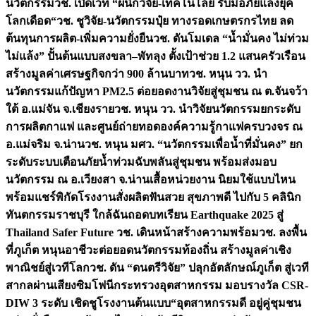
นวัตกรรม
วช. เปิดเวที “ผนึกวิจัย-เทคโนโลยี รับมือภัยแล้งยุค
โลกเดือด“
วช. ชูวิจัย-นวัตกรรมปุ๋ย ทางรอดเกษตรกรไทย ลด
ต้นทุนการผลิต-เพิ่มความยั่งยืน
วช. ดันโมเดล “น้ำมั่นคง ไม่ท่วม
ไม่แล้ง” ปั้นต้นแบบสงขลา–พัทลุง ตั้งเป้าช่วย 1.2 แสนครัวเรือน
สร้างมูลค่าเศรษฐกิจกว่า 900 ล้านบาท
วช. หนุน วว. นำ
นวัตกรรมแก้ปัญหา PM2.5 ต่อยอดงานวิจัยสู่ชุมชน ณ ต.จันจว้า
ใต้ อ.แม่จัน จ.เชียงราย
วช. หนุน วว. นำวิจัยนวัตกรรมยกระดับ
การผลิตกาแฟ และศูนย์ถ่ายทอดองค์ความรู้กาแฟครบวงจร ณ
อ.แม่จริม จ.น่าน
วช. หนุน มศว. “นวัตกรรมเพื่อน้ำที่มั่นคง” ยก
ระดับระบบเตือนภัยน้ำท่วมฉับพลันสู่ชุมชน พร้อมส่งมอบ
นวัตกรรม ณ อ.เวียงสา จ.น่าน
เสื้อหน่วยงาน นิยมใช้แบบไหน
พร้อมแชร์พิกัดโรงงานสั่งผลิต
ฟันสวย สุขภาพดี ไปกับ 5 คลินิก
ทันตกรรมราชบุรี ใกล้ฉัน
ถอดบทเรียน Earthquake 2025 สู่
Thailand Safer Future วช. เดินหน้าสร้างความพร้อม
วช. ลงพื้น
ที่ภูเก็ต หนุนอาชีวะต่อยอดนวัตกรรมท้องถิ่น สร้างมูลค่าเชิง
พาณิชย์สู่เวทีโลก
วช. ดัน “ดนตรีวิจัย” ปลุกอัตลักษณ์ภูเก็ต สู่เวที
สากลผ่านเสียงซิมโฟนี
กระทรวงอุตสาหกรรม มอบรางวัล CSR-
DIW 3 ระดับ เชิดชูโรงงานต้นแบบ“อุตสาหกรรมดี อยู่คู่ชุมชน