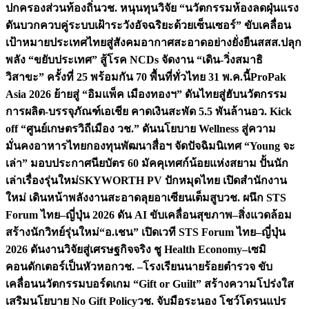
ปกครองส่วนท้องถิ่น
วช. หนุนทุนวิจัย “นวัตกรรมห้องลดฝุ่นแรง
ดันบวกควบคู่ระบบเฝ้าระวังอัจฉริยะด้วยเซ็นเซอร์” ขับเคลื่อน
เป้าหมายประเทศไทยสู่สังคมอากาศสะอาดอย่างยั่งยืน
สสส.ปลุก
พลัง “ขยับประเทศ” สู้โรค NCDs จัดงาน “เดิน-วิ่งสมาธิ
วิสาขะ” ครั้งที่ 25 พร้อมกัน 70 พื้นที่ทั่วไทย 31 พ.ค.นี้
ProPak
Asia 2026 ย้ายสู่ “อิมแพ็ค เมืองทองฯ” ดันไทยสู่ฮับนวัตกรรม
การผลิต-บรรจุภัณฑ์เอเชีย คาดเงินสะพัด 5.5 พันล้าน
อว. Kick
off “ศูนย์เกษตรวิถีเมือง วช.” ดันนโยบาย Wellness สู่ความ
มั่นคงอาหารไทย
กองทุนพัฒนาสื่อฯ จัดปัจฉิมนิเทศ “Young จะ
เล่า” มอบประกาศนียบัตร 60 มัคคุเทศก์น้อยแห่งสยาม ปั้นนัก
เล่าเรื่องรุ่นใหม่
SKYWORTH PV ปักหมุดไทย เปิดสำนักงาน
ใหม่ เดินหน้าพลังงานสะอาดลุยอาเซียนเต็มสูบ
วช. ผนึก STS
Forum ไทย–ญี่ปุ่น 2026 ดัน AI ขับเคลื่อนสุขภาพ–สิ่งแวดล้อม
สร้างนักวิทย์รุ่นใหม่
“อ.เชน” เปิดเวที STS Forum ไทย–ญี่ปุ่น
2026 ดันงานวิจัยสู่เศรษฐกิจจริง ชู Health Economy–เซมิ
คอนดักเตอร์เป็นหัวหอก
วช. –โรงเรียนนายร้อยตำรวจ ขับ
เคลื่อนนวัตกรรมบอร์ดเกม “Gift or Guilt” สร้างความโปร่งใส
เสริมนโยบาย No Gift Policy
วช. จับมือระนอง โชว์โดรนแปร