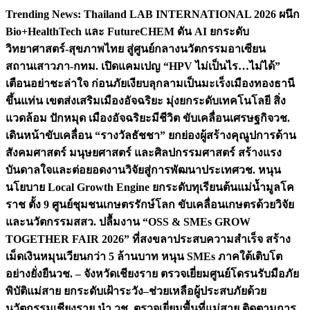
Skip
Trending News:
Thailand LAB INTERNATIONAL 2026 ผนึก
to
Bio+HealthTech และ FutureCHEM ดัน AI ยกระดับ
content
วิทยาศาสตร์-สุขภาพไทย สู่ศูนย์กลางนวัตกรรมอาเซียน
สถานเสาวภา-กทม. เปิดแคมเปญ “HPV ไม่เป็นไร…ไม่ได้”
เตือนอย่าชะล่าใจ ก่อนภัยเงียบลุกลามเป็นมะเร็ง
เมืองทองธานี
ขึ้นแท่น เขตส่งเสริมเมืองอัจฉริยะ มุ่งยกระดับเทคโนโลยี สิ่ง
แวดล้อม ปักหมุด เมืองอัจฉริยะมีชีวิต ขับเคลื่อนเศรษฐกิจ
วช.
เดินหน้าขับเคลื่อน “รางวัลธัชชา” ยกย่องผู้สร้างคุณูปการด้าน
สังคมศาสตร์ มนุษยศาสตร์ และศิลปกรรมศาสตร์ สร้างแรง
บันดาลใจและต่อยอดงานวิจัยสู่การพัฒนาประเทศ
วช. หนุน
นโยบาย Local Growth Engine ยกระดับทุเรียนต้นแม่น้ำมูลโค
ราช ตั้ง 9 ศูนย์ชุมชนเกษตรรักษ์โลก ขับเคลื่อนเกษตรด้วยวิจัย
และนวัตกรรม
สสว. ปลื้มงาน “OSS & SMEs GROW
TOGETHER FAIR 2026” ที่สงขลาประสบความสำเร็จ สร้าง
เม็ดเงินหมุนเวียนกว่า 5 ล้านบาท หนุน SMEs ภาคใต้เติบโต
อย่างยั่งยืน
วช. – จังหวัดเชียงราย ตรวจเยี่ยมศูนย์โดรนรับมือภัย
พิบัติแม่สาย ยกระดับเฝ้าระวัง–ช่วยเหลือผู้ประสบภัยด้วย
นวัตกรรม
เชียงราย นำ วช. ตรวจเยี่ยมพื้นที่แม่สาย ติดตามการ