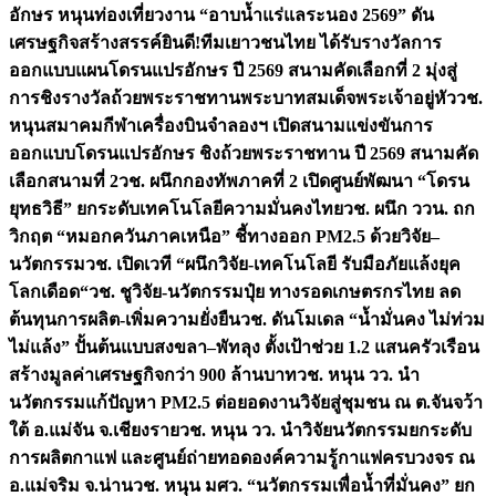
อักษร หนุนท่องเที่ยวงาน “อาบน้ำแร่แลระนอง 2569” ดัน
เศรษฐกิจสร้างสรรค์
ยินดี!ทีมเยาวชนไทย ได้รับรางวัลการ
ออกแบบแผนโดรนแปรอักษร ปี 2569 สนามคัดเลือกที่ 2 มุ่งสู่
การชิงรางวัลถ้วยพระราชทานพระบาทสมเด็จพระเจ้าอยู่หัว
วช.
หนุนสมาคมกีฬาเครื่องบินจำลองฯ เปิดสนามแข่งขันการ
ออกแบบโดรนแปรอักษร ชิงถ้วยพระราชทาน ปี 2569 สนามคัด
เลือกสนามที่ 2
วช. ผนึกกองทัพภาคที่ 2 เปิดศูนย์พัฒนา “โดรน
ยุทธวิธี” ยกระดับเทคโนโลยีความมั่นคงไทย
วช. ผนึก ววน. ถก
วิกฤต “หมอกควันภาคเหนือ” ชี้ทางออก PM2.5 ด้วยวิจัย–
นวัตกรรม
วช. เปิดเวที “ผนึกวิจัย-เทคโนโลยี รับมือภัยแล้งยุค
โลกเดือด“
วช. ชูวิจัย-นวัตกรรมปุ๋ย ทางรอดเกษตรกรไทย ลด
ต้นทุนการผลิต-เพิ่มความยั่งยืน
วช. ดันโมเดล “น้ำมั่นคง ไม่ท่วม
ไม่แล้ง” ปั้นต้นแบบสงขลา–พัทลุง ตั้งเป้าช่วย 1.2 แสนครัวเรือน
สร้างมูลค่าเศรษฐกิจกว่า 900 ล้านบาท
วช. หนุน วว. นำ
นวัตกรรมแก้ปัญหา PM2.5 ต่อยอดงานวิจัยสู่ชุมชน ณ ต.จันจว้า
ใต้ อ.แม่จัน จ.เชียงราย
วช. หนุน วว. นำวิจัยนวัตกรรมยกระดับ
การผลิตกาแฟ และศูนย์ถ่ายทอดองค์ความรู้กาแฟครบวงจร ณ
อ.แม่จริม จ.น่าน
วช. หนุน มศว. “นวัตกรรมเพื่อน้ำที่มั่นคง” ยก