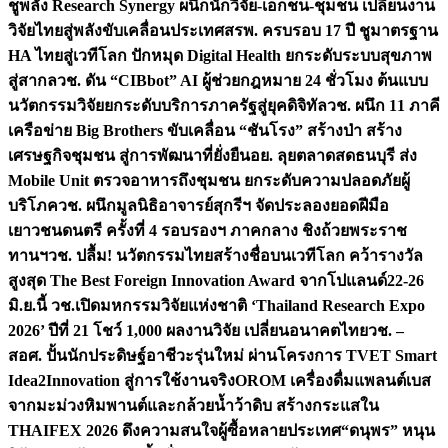
ชูพลัง Research Synergy ผนึกนักวิจัย-เอกชน-ชุมชน เปลี่ยนงาน
วิจัยไทยสู่พลังขับเคลื่อนประเทศ
สรพ. ครบรอบ 17 ปี ชูมาตรฐาน
HA ไทยสู่เวทีโลก ปักหมุด Digital Health ยกระดับระบบสุขภาพ
สู่สากล
วช. ดัน “CIBbot” AI ผู้ช่วยกฎหมาย 24 ชั่วโมง ต้นแบบ
นวัตกรรมวิจัยยกระดับบริการภาครัฐสู่ยุคดิจิทัล
วช. ผนึก 11 ภาคี
เครือข่าย Big Brothers ขับเคลื่อน “ชันโรง” สร้างป่า สร้าง
เศรษฐกิจชุมชน สู่การพัฒนาที่ยั่งยืน
อย. ลุยตลาดสดธนบุรี ส่ง
Mobile Unit ตรวจอาหารถึงชุมชน ยกระดับความปลอดภัยผู้
บริโภค
วช. ผนึกมูลนิธิอาจารย์สุกรีฯ จัดประลองยอดฝีมือ
เยาวชนดนตรี ครั้งที่ 4 รอบรองฯ ภาคกลาง ชิงถ้วยพระราช
ทานฯ
วช. ปลื้ม! นวัตกรรมไทยสร้างชื่อบนเวทีโลก คว้ารางวัล
สูงสุด The Best Foreign Innovation Award จากโปแลนด์
22-26
มิ.ย.นี้ วช.เปิดมหกรรมวิจัยแห่งชาติ ‘Thailand Research Expo
2026’ ปีที่ 21 โชว์ 1,000 ผลงานวิจัย เปลี่ยนอนาคตไทย
วช. –
สอศ. ปั้นนักประดิษฐ์อาชีวะรุ่นใหม่ ผ่านโครงการ TVET Smart
Idea2Innovation สู่การใช้งานจริง
OROM เครื่องดื่มแพลนต์เบส
จากมะม่วงหิมพานต์และกล้วยน้ำว้าดิบ สร้างกระแสใน
THAIFEX 2026 ดึงความสนใจผู้ซื้อหลายประเทศ
“ดนุพร” หนุน