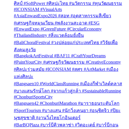
ศิลป์ #SoftPower #ศิลปะไทย #นวัตกรรม #ทุนวัฒนธรรม
#ICONSIAM #VisualArts
#AsiaEnwastExpo2026 #สอท #อุตสาหกรรมสีเขียว
#เศรษฐกิจหมุนเวียน #พลังงานสะอาด #ESG
#EnwastExpo #GreenFuture #CircularEconomy
#ThailandIndustry #สิ่งแวดล้อมยั่งยืน
#BaliChoralFestival #วงปล่อยแก่ประเทศไทย #วิจัยเพื่อ
สังคมสูงวัย
#BangkokArtFestival #BAF11 #CraftYourDreams
#PaintYourCity #เศรษฐกิจวัฒนธรรม #CreativeEconomy
#ศิลปะร่วมสมัย #ICONSIAM #สศร #ArtMarket #เมือง
แห่งศิลปะ
#Bangsaen10 #WorldClassRunning #เมืองกีฬาเวิลด์คลาส
#บางแสนรักษ์โลก #จากแก้วสู่กล้า #SustainableRunning
#ChonburiSportsCity
#Bangsaen42 #ChonburiMarathon #มาราธอนระดับโลก
#SportTourism #บางแสน #นักวิ่งเคนยา #อนุชิตจิว #ปิยะ
นุชสุขชาติ #งานวิ่งไทยโกอินเตอร์
#BarBQPlaza #บาร์บีคิวพลาซ่า #วิตอะเดย์ #บาร์บีกอน