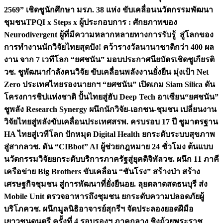
2569” เชิดชูนักศึกษา มรภ. 38 แห่ง ขับเคลื่อนนวัตกรรมพัฒนา
ชุมชน
TPQI x Steps x ผู้ประกอบการ : ศักยภาพของ
Neurodivergent ผู้ที่มีความหลากหลายทางการรับรู้ สู่โลกของ
การทำงาน
นักวิจัยไทยสุดปัง! คว้ารางวัลนานาชาติกว่า 400 ผล
งาน จาก 7 เวทีโลก “ยศชนัน” มอบประกาศนียบัตรเชิดชูเกียรติ
วช. ชูพัฒนากำลังคนวิจัย ขับเคลื่อนพลังงานยั่งยืน มุ่งเป้า Net
Zero ประเทศไทย
รองนายกฯ “ยศชนัน” เปิดเกม Siam Silica ดัน
โครงการชิปแห่งชาติ ปั้นไทยสู่ฮับ Deep Tech อาเซียน
“ยศชนัน”
ชูพลัง Research Synergy ผนึกนักวิจัย-เอกชน-ชุมชน เปลี่ยนงาน
วิจัยไทยสู่พลังขับเคลื่อนประเทศ
สรพ. ครบรอบ 17 ปี ชูมาตรฐาน
HA ไทยสู่เวทีโลก ปักหมุด Digital Health ยกระดับระบบสุขภาพ
สู่สากล
วช. ดัน “CIBbot” AI ผู้ช่วยกฎหมาย 24 ชั่วโมง ต้นแบบ
นวัตกรรมวิจัยยกระดับบริการภาครัฐสู่ยุคดิจิทัล
วช. ผนึก 11 ภาคี
เครือข่าย Big Brothers ขับเคลื่อน “ชันโรง” สร้างป่า สร้าง
เศรษฐกิจชุมชน สู่การพัฒนาที่ยั่งยืน
อย. ลุยตลาดสดธนบุรี ส่ง
Mobile Unit ตรวจอาหารถึงชุมชน ยกระดับความปลอดภัยผู้
บริโภค
วช. ผนึกมูลนิธิอาจารย์สุกรีฯ จัดประลองยอดฝีมือ
เยาวชนดนตรี ครั้งที่ 4 รอบรองฯ ภาคกลาง ชิงถ้วยพระราช