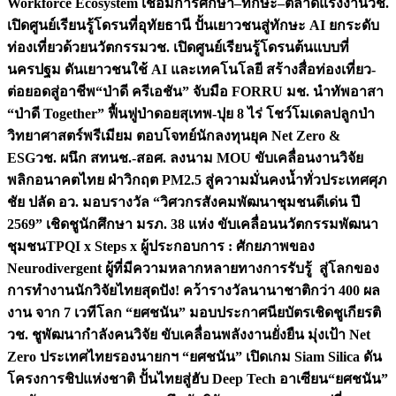
Workforce Ecosystem เชื่อมการศึกษา–ทักษะ–ตลาดแรงงาน
วช.
เปิดศูนย์เรียนรู้โดรนที่อุทัยธานี ปั้นเยาวชนสู่ทักษะ AI ยกระดับ
ท่องเที่ยวด้วยนวัตกรรม
วช. เปิดศูนย์เรียนรู้โดรนต้นแบบที่
นครปฐม ดันเยาวชนใช้ AI และเทคโนโลยี สร้างสื่อท่องเที่ยว-
ต่อยอดสู่อาชีพ
“ป่าดี ครีเอชัน” จับมือ FORRU มช. นำทัพอาสา
“ป่าดี Together” ฟื้นฟูป่าดอยสุเทพ-ปุย 8 ไร่ โชว์โมเดลปลูกป่า
วิทยาศาสตร์พรีเมียม ตอบโจทย์นักลงทุนยุค Net Zero &
ESG
วช. ผนึก สทนช.-สอศ. ลงนาม MOU ขับเคลื่อนงานวิจัย
พลิกอนาคตไทย ฝ่าวิกฤต PM2.5 สู่ความมั่นคงน้ำทั่วประเทศ
ศุภ
ชัย ปลัด อว. มอบรางวัล “วิศวกรสังคมพัฒนาชุมชนดีเด่น ปี
2569” เชิดชูนักศึกษา มรภ. 38 แห่ง ขับเคลื่อนนวัตกรรมพัฒนา
ชุมชน
TPQI x Steps x ผู้ประกอบการ : ศักยภาพของ
Neurodivergent ผู้ที่มีความหลากหลายทางการรับรู้ สู่โลกของ
การทำงาน
นักวิจัยไทยสุดปัง! คว้ารางวัลนานาชาติกว่า 400 ผล
งาน จาก 7 เวทีโลก “ยศชนัน” มอบประกาศนียบัตรเชิดชูเกียรติ
วช. ชูพัฒนากำลังคนวิจัย ขับเคลื่อนพลังงานยั่งยืน มุ่งเป้า Net
Zero ประเทศไทย
รองนายกฯ “ยศชนัน” เปิดเกม Siam Silica ดัน
โครงการชิปแห่งชาติ ปั้นไทยสู่ฮับ Deep Tech อาเซียน
“ยศชนัน”