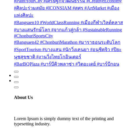
#PaintYourCity #เศรษฐกิจวัฒนธรรม #CreativeEconomy
#ศิลปะร่วมสมัย #ICONSIAM #สศร #ArtMarket #เมือง
แห่งศิลปะ
#Bangsaen10 #WorldClassRunning #เมืองกีฬาเวิลด์คลาส
#บางแสนรักษ์โลก #จากแก้วสู่กล้า #SustainableRunning
#ChonburiSportsCity
#Bangsaen42 #ChonburiMarathon #มาราธอนระดับโลก
#SportTourism #บางแสน #นักวิ่งเคนยา #อนุชิตจิว #ปิยะ
นุชสุขชาติ #งานวิ่งไทยโกอินเตอร์
#BarBQPlaza #บาร์บีคิวพลาซ่า #วิตอะเดย์ #บาร์บีกอน
About Us
Lorem Ipsum is simply dummy text of the printing and
typesetting industry.