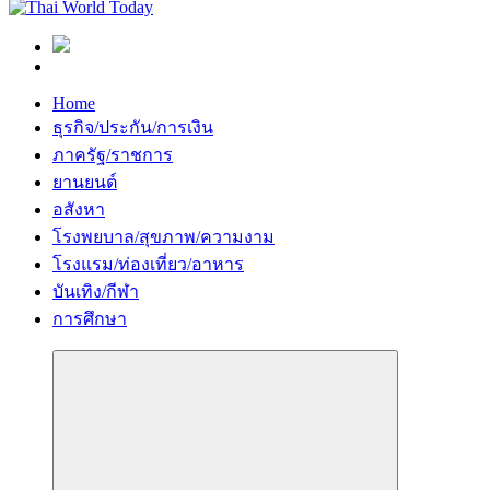
Home
ธุรกิจ/ประกัน/การเงิน
ภาครัฐ/ราชการ
ยานยนต์
อสังหา
โรงพยบาล/สุขภาพ/ความงาม
โรงแรม/ท่องเที่ยว/อาหาร
บันเทิง/กีฬา
การศึกษา