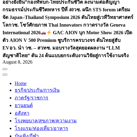
อย่างยั่งยืน”
กองทัพบก-ไทยประกันชีวิต ลงนามต่อสัญญา
กรมธรรม์ประกันชีวิตทหาร ปีที่ 40
วช. ผนึก STS forum เตรียม
จัด Japan–Thailand Symposium 2026 ดันไทยสู่เวทีวิทยาศาสตร์
โลก
วช. โชว์ศักยภาพ Thai Innovators กวาดรางวัล Geneva
International 2026
GAC AION บุก Motor Show 2026 เปิด
ตัว AION V 500 Premium ชูบริการครบวงจร ดันไทยสู่ฮับ
EV
อว. นำ วช. – สวทช. มอบรางวัลสุดยอดผลงาน “LLM
สัญชาติไทย” ดัน 24 ต้นแบบยกระดับงานวิจัยสู่การใช้งานจริง
August 8, 2026
Home
ธุรกิจ/ประกัน/การเงิน
ภาครัฐ/ราชการ
ยานยนต์
อสังหา
โรงพยบาล/สุขภาพ/ความงาม
โรงแรม/ท่องเที่ยว/อาหาร
บันเทิง/กีฬา