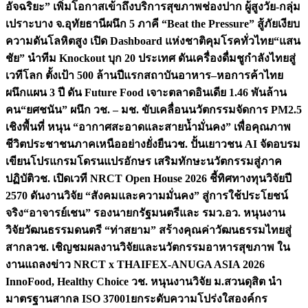
อัจฉริยะ” เพิ่มโอกาสเข้าถึงบริการสุขภาพช่องปาก ผู้สูงวัย-กลุ่ม
เปราะบาง จ.อุทัยธานี
ผนึก 5 ภาคี “Beat the Pressure” สู้ภัยเงียบ
ความดันโลหิตสูง เปิด Dashboard แห่งชาติคุมโรคทั่วไทย
“แสน
ชัย” นำทีม Knockout บุก 20 ประเทศ ดันเครื่องดื่มชูกำลังไทยสู่
เวทีโลก ตั้งเป้า 500 ล้านปีแรก
สถาบันอาหาร–หอการค้าไทย
ผนึกแผน 3 ปี ดัน Future Food เจาะตลาดอินเดีย 1.46 พันล้าน
คน
“ยศชนัน” ผนึก วช. – มช. ขับเคลื่อนนวัตกรรมจัดการ PM2.5
เชิงพื้นที่ หนุน “อากาศสะอาดและสายน้ำมั่นคง” เพื่อคุณภาพ
ชีวิตประชาชนภาคเหนืออย่างยั่งยืน
วช. ปั้นเยาวชน AI จัดอบรม
เขียนโปรแกรมโดรนแปรอักษร เสริมทักษะนวัตกรรมสู่ภาค
ปฏิบัติ
วช. เปิดเวที NRCT Open House 2026 ชี้ทิศทางทุนวิจัยปี
2570 ดันงานวิจัย “สังคมและความมั่นคง” สู่การใช้ประโยชน์
จริง
“อาจารย์เชน” รองนายกรัฐมนตรีและ รมว.อว. หนุนงาน
วิจัยวัฒนธรรมดนตรี “ท่าสยาม” สร้างคุณค่าวัฒนธรรมไทยสู่
สากล
วช. เชิญชมผลงานวิจัยและนวัตกรรมอาหารสุขภาพ ใน
งานแถลงข่าว NRCT x THAIFEX-ANUGA ASIA 2026
InnoFood, Healthy Choice
วช. หนุนงานวิจัย ม.สวนดุสิต นำ
มาตรฐานสากล ISO 37001ยกระดับความโปร่งใสองค์กร