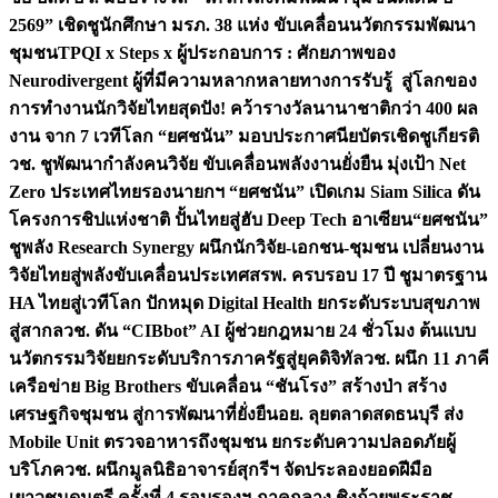
2569” เชิดชูนักศึกษา มรภ. 38 แห่ง ขับเคลื่อนนวัตกรรมพัฒนา
ชุมชน
TPQI x Steps x ผู้ประกอบการ : ศักยภาพของ
Neurodivergent ผู้ที่มีความหลากหลายทางการรับรู้ สู่โลกของ
การทำงาน
นักวิจัยไทยสุดปัง! คว้ารางวัลนานาชาติกว่า 400 ผล
งาน จาก 7 เวทีโลก “ยศชนัน” มอบประกาศนียบัตรเชิดชูเกียรติ
วช. ชูพัฒนากำลังคนวิจัย ขับเคลื่อนพลังงานยั่งยืน มุ่งเป้า Net
Zero ประเทศไทย
รองนายกฯ “ยศชนัน” เปิดเกม Siam Silica ดัน
โครงการชิปแห่งชาติ ปั้นไทยสู่ฮับ Deep Tech อาเซียน
“ยศชนัน”
ชูพลัง Research Synergy ผนึกนักวิจัย-เอกชน-ชุมชน เปลี่ยนงาน
วิจัยไทยสู่พลังขับเคลื่อนประเทศ
สรพ. ครบรอบ 17 ปี ชูมาตรฐาน
HA ไทยสู่เวทีโลก ปักหมุด Digital Health ยกระดับระบบสุขภาพ
สู่สากล
วช. ดัน “CIBbot” AI ผู้ช่วยกฎหมาย 24 ชั่วโมง ต้นแบบ
นวัตกรรมวิจัยยกระดับบริการภาครัฐสู่ยุคดิจิทัล
วช. ผนึก 11 ภาคี
เครือข่าย Big Brothers ขับเคลื่อน “ชันโรง” สร้างป่า สร้าง
เศรษฐกิจชุมชน สู่การพัฒนาที่ยั่งยืน
อย. ลุยตลาดสดธนบุรี ส่ง
Mobile Unit ตรวจอาหารถึงชุมชน ยกระดับความปลอดภัยผู้
บริโภค
วช. ผนึกมูลนิธิอาจารย์สุกรีฯ จัดประลองยอดฝีมือ
เยาวชนดนตรี ครั้งที่ 4 รอบรองฯ ภาคกลาง ชิงถ้วยพระราช