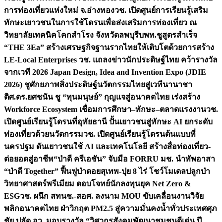
การท่องเที่ยวแห่งใหม่ จ.อ่างทอง
วช. เปิดศูนย์การเรียนรู้เสริม
ทักษะเยาวชนในการใช้โดรนเพื่อส่งเสริมการท่องเที่ยว ณ
วิทยาลัยเทคนิคโคกสำโรง จังหวัดลพบุรี
บพท.ชูสูตรสำเร็จ
“THE 3Ea” สร้างเศรษฐกิจฐานรากไทยให้เติบโตด้วยการสร้าง
LE-Local Enterprises
วช. แถลงข่าวนักประดิษฐ์ไทย คว้ารางวัล
จากเวที 2026 Japan Design, Idea and Invention Expo (JDIE
2026) ชูศักยภาพสิ่งประดิษฐ์นวัตกรรมไทยสู่เวทีนานาชา
ติ
ศ.ดร.ยศชนัน ชู “ทุนมนุษย์” กุญแจสู่อนาคตไทย เร่งสร้าง
Workforce Ecosystem เชื่อมการศึกษา–ทักษะ–ตลาดแรงงาน
วช.
เปิดศูนย์เรียนรู้โดรนที่อุทัยธานี ปั้นเยาวชนสู่ทักษะ AI ยกระดับ
ท่องเที่ยวด้วยนวัตกรรม
วช. เปิดศูนย์เรียนรู้โดรนต้นแบบที่
นครปฐม ดันเยาวชนใช้ AI และเทคโนโลยี สร้างสื่อท่องเที่ยว-
ต่อยอดสู่อาชีพ
“ป่าดี ครีเอชัน” จับมือ FORRU มช. นำทัพอาสา
“ป่าดี Together” ฟื้นฟูป่าดอยสุเทพ-ปุย 8 ไร่ โชว์โมเดลปลูกป่า
วิทยาศาสตร์พรีเมียม ตอบโจทย์นักลงทุนยุค Net Zero &
ESG
วช. ผนึก สทนช.-สอศ. ลงนาม MOU ขับเคลื่อนงานวิจัย
พลิกอนาคตไทย ฝ่าวิกฤต PM2.5 สู่ความมั่นคงน้ำทั่วประเทศ
ศุภ
ชัย ปลัด อว. มอบรางวัล “วิศวกรสังคมพัฒนาชุมชนดีเด่น ปี