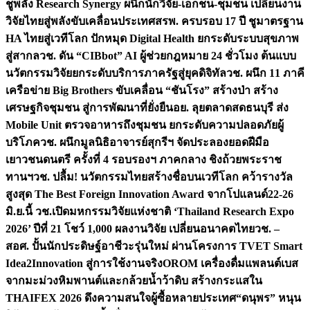
ชูพลัง Research Synergy ผนึกนักวิจัย-เอกชน-ชุมชน เปลี่ยนงาน
วิจัยไทยสู่พลังขับเคลื่อนประเทศ
สรพ. ครบรอบ 17 ปี ชูมาตรฐาน
HA ไทยสู่เวทีโลก ปักหมุด Digital Health ยกระดับระบบสุขภาพ
สู่สากล
วช. ดัน “CIBbot” AI ผู้ช่วยกฎหมาย 24 ชั่วโมง ต้นแบบ
นวัตกรรมวิจัยยกระดับบริการภาครัฐสู่ยุคดิจิทัล
วช. ผนึก 11 ภาคี
เครือข่าย Big Brothers ขับเคลื่อน “ชันโรง” สร้างป่า สร้าง
เศรษฐกิจชุมชน สู่การพัฒนาที่ยั่งยืน
อย. ลุยตลาดสดธนบุรี ส่ง
Mobile Unit ตรวจอาหารถึงชุมชน ยกระดับความปลอดภัยผู้
บริโภค
วช. ผนึกมูลนิธิอาจารย์สุกรีฯ จัดประลองยอดฝีมือ
เยาวชนดนตรี ครั้งที่ 4 รอบรองฯ ภาคกลาง ชิงถ้วยพระราช
ทานฯ
วช. ปลื้ม! นวัตกรรมไทยสร้างชื่อบนเวทีโลก คว้ารางวัล
สูงสุด The Best Foreign Innovation Award จากโปแลนด์
22-26
มิ.ย.นี้ วช.เปิดมหกรรมวิจัยแห่งชาติ ‘Thailand Research Expo
2026’ ปีที่ 21 โชว์ 1,000 ผลงานวิจัย เปลี่ยนอนาคตไทย
วช. –
สอศ. ปั้นนักประดิษฐ์อาชีวะรุ่นใหม่ ผ่านโครงการ TVET Smart
Idea2Innovation สู่การใช้งานจริง
OROM เครื่องดื่มแพลนต์เบส
จากมะม่วงหิมพานต์และกล้วยน้ำว้าดิบ สร้างกระแสใน
THAIFEX 2026 ดึงความสนใจผู้ซื้อหลายประเทศ
“ดนุพร” หนุน