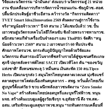
วิจัยและนวัตกรรม ‘น้ำมั่นคง’ ส่งมอบ 9 นวัตกรรมสู่ 21 หน่วย
งาน ขับเคลื่อนการบริหารจัดการน้ำขอนแก่น–ชัยภูมิ
วช.-สอศ.
ปลื้มนักประดิษฐ์อาชีวะอีสาน คว้ารางวัล “กิจกรรมติดดาว”
TVET Smart Idea2Innovation 2569 ดันผลงานสู่การใช้งาน
จริง
“หนูน้อยจ้าวเวหา” ปี 69 สนาม 2 ได้แชมป์แล้ว! วช. ปั้น
เยาวชนสู่นวัตกรเทคโนโลยีไร้คนขับ ชิงถ้วยพระราชทานฯ
วช.
ผนึกสมาคมกีฬาเครื่องบินจำลองฯ และ ThaiPBS จัดศึก “หนู
น้อยจ้าวเวหา 2569” สนาม 2 เยาวชนกว่า 60 ทีมประชัน
ศักยภาพโดรน
วช. ยกระดับภูมิปัญญาไทยด้วยวิจัยและ
นวัตกรรม ดันสารอะมิโนจากพืชสร้างรายได้สู่ชุมชนศรีสะเกษ
ศุภจี ปลุกพลังคราฟต์ไทย! SACIT เปิดเวทีโลก ดัน “ของขวัญ
แห่งชาติ” ดึงคนชมทะลุ 5 หมื่นคน เงินสะพัด 150 ลบ.
Tipco
Herbs เปิดเกมรุกส่ง 5 สมุนไพรไทยบุกตลาดเวลเนส มุ่งชิงแชร์
ตลาดสุขภาพโตต่อเนื่อง
ทันตบุคลากร – สพฐ. หวั่นเด็กไทยเริ่ม
สูบบุหรี่ตั้งแต่วัย 9 ขวบ ผนึกพลังเยาวชนจัดงาน “Zero Smoke
No Vape” สร้างสังคมไทยปลอดบุหรี่และบุหรี่ไฟฟ้า
วช. หนุน
มจธ. สร้างต้นแบบดูแลผู้สูงวัยเชิงรุก จ.อุทัยธานี ดึง รพ.สต.-
อสม. เสริมทักษะดูแลสุขภาพ
วช.หนุน “รถทันตกรรมเคลื่อนที่