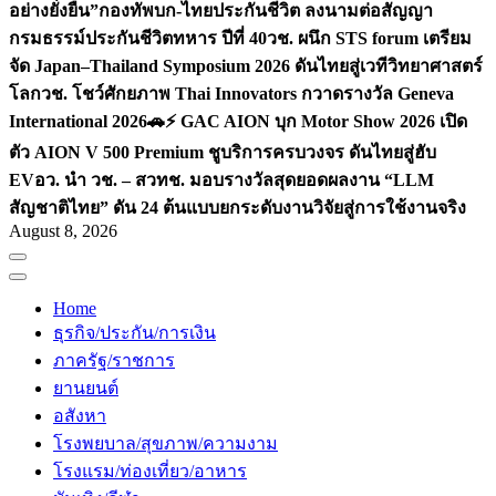
อย่างยั่งยืน”
กองทัพบก-ไทยประกันชีวิต ลงนามต่อสัญญา
กรมธรรม์ประกันชีวิตทหาร ปีที่ 40
วช. ผนึก STS forum เตรียม
จัด Japan–Thailand Symposium 2026 ดันไทยสู่เวทีวิทยาศาสตร์
โลก
วช. โชว์ศักยภาพ Thai Innovators กวาดรางวัล Geneva
International 2026
🚗⚡️ GAC AION บุก Motor Show 2026 เปิด
ตัว AION V 500 Premium ชูบริการครบวงจร ดันไทยสู่ฮับ
EV
อว. นำ วช. – สวทช. มอบรางวัลสุดยอดผลงาน “LLM
สัญชาติไทย” ดัน 24 ต้นแบบยกระดับงานวิจัยสู่การใช้งานจริง
August 8, 2026
Home
ธุรกิจ/ประกัน/การเงิน
ภาครัฐ/ราชการ
ยานยนต์
อสังหา
โรงพยบาล/สุขภาพ/ความงาม
โรงแรม/ท่องเที่ยว/อาหาร