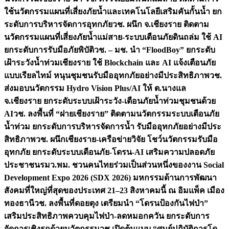
ใช้นวัตกรรมแผนที่เสี่ยงภัยน้ำและเทคโนโลยีเสริมคันกั้นน้ำ ยก
ระดับการบริหารจัดการอุทกภัย
วช. ผนึก จ.เชียงราย ติดตาม
นวัตกรรมแผนที่เสี่ยงภัยน้ำแม่สาย-ระบบเตือนภัยดินถล่ม ใช้ AI
ยกระดับการรับมือภัยพิบัติ
วช. – มช. นำ “FloodBoy” ยกระดับ
เฝ้าระวังน้ำท่วมเชียงราย ใช้ Blockchain และ AI แจ้งเตือนภัย
แบบเรียลไทม์ หนุนชุมชนรับมืออุทกภัยอย่างมีประสิทธิภาพ
วช.
ส่งมอบนวัตกรรม Hydro Vision Plus/AI ให้ ต.นางแล
จ.เชียงราย ยกระดับระบบเฝ้าระวัง-เตือนภัยน้ำท่วมชุมชนด้วย
AI
วช. ลงพื้นที่ “ฝายเชียงราย” ติดตามนวัตกรรมระบบเตือนภัย
น้ำท่วม ยกระดับการบริหารจัดการน้ำ รับมืออุทกภัยอย่างมีประ
สิทธิภาพ
วช. ผนึกเชียงราย-เครือข่ายวิจัย โชว์นวัตกรรมรับมือ
อุทกภัย ยกระดับระบบเตือนภัย-โดรน-AI เสริมความปลอดภัย
ประชาชน
รมว.พม. ชวนคนไทยร่วมเป็นส่วนหนึ่งของงาน Social
Development Expo 2026 (SDX 2026) มหกรรมด้านการพัฒนา
สังคมที่ใหญ่ที่สุดของประเทศ 21–23 สิงหาคมนี้ ณ อิมแพ็ค เมือง
ทองธานี
วช. ลงพื้นที่ดอยตุง เตรียมนำ “โดรนป้องกันไฟป่า”
เสริมประสิทธิภาพควบคุมไฟป่า-ลดหมอกควัน ยกระดับการ
จัดการเชิงรุกด้วยนวัตกรรม
วช.เปิดต้นแบบ “ศูนย์ปฏิบัติการโด