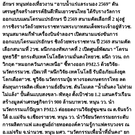
อักษร หนุนท่องเที่ยวงาน “อาบน้ำแร่แลระนอง 2569” ดัน
เศรษฐกิจสร้างสรรค์
ยินดี!ทีมเยาวชนไทย ได้รับรางวัลการ
ออกแบบแผนโดรนแปรอักษร ปี 2569 สนามคัดเลือกที่ 2 มุ่งสู่
การชิงรางวัลถ้วยพระราชทานพระบาทสมเด็จพระเจ้าอยู่หัว
วช.
หนุนสมาคมกีฬาเครื่องบินจำลองฯ เปิดสนามแข่งขันการ
ออกแบบโดรนแปรอักษร ชิงถ้วยพระราชทาน ปี 2569 สนามคัด
เลือกสนามที่ 2
วช. ผนึกกองทัพภาคที่ 2 เปิดศูนย์พัฒนา “โดรน
ยุทธวิธี” ยกระดับเทคโนโลยีความมั่นคงไทย
วช. ผนึก ววน. ถก
วิกฤต “หมอกควันภาคเหนือ” ชี้ทางออก PM2.5 ด้วยวิจัย–
นวัตกรรม
วช. เปิดเวที “ผนึกวิจัย-เทคโนโลยี รับมือภัยแล้งยุค
โลกเดือด“
วช. ชูวิจัย-นวัตกรรมปุ๋ย ทางรอดเกษตรกรไทย ลด
ต้นทุนการผลิต-เพิ่มความยั่งยืน
วช. ดันโมเดล “น้ำมั่นคง ไม่ท่วม
ไม่แล้ง” ปั้นต้นแบบสงขลา–พัทลุง ตั้งเป้าช่วย 1.2 แสนครัวเรือน
สร้างมูลค่าเศรษฐกิจกว่า 900 ล้านบาท
วช. หนุน วว. นำ
นวัตกรรมแก้ปัญหา PM2.5 ต่อยอดงานวิจัยสู่ชุมชน ณ ต.จันจว้า
ใต้ อ.แม่จัน จ.เชียงราย
วช. หนุน วว. นำวิจัยนวัตกรรมยกระดับ
การผลิตกาแฟ และศูนย์ถ่ายทอดองค์ความรู้กาแฟครบวงจร ณ
อ.แม่จริม จ.น่าน
วช. หนุน มศว. “นวัตกรรมเพื่อน้ำที่มั่นคง” ยก