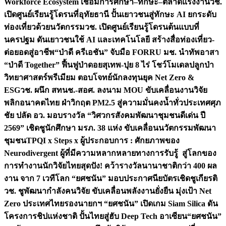
Workforce Ecosystem เชื่อมการศึกษา–ทักษะ–ตลาดแรงงาน
วช.
เปิดศูนย์เรียนรู้โดรนที่อุทัยธานี ปั้นเยาวชนสู่ทักษะ AI ยกระดับ
ท่องเที่ยวด้วยนวัตกรรม
วช. เปิดศูนย์เรียนรู้โดรนต้นแบบที่
นครปฐม ดันเยาวชนใช้ AI และเทคโนโลยี สร้างสื่อท่องเที่ยว-
ต่อยอดสู่อาชีพ
“ป่าดี ครีเอชัน” จับมือ FORRU มช. นำทัพอาสา
“ป่าดี Together” ฟื้นฟูป่าดอยสุเทพ-ปุย 8 ไร่ โชว์โมเดลปลูกป่า
วิทยาศาสตร์พรีเมียม ตอบโจทย์นักลงทุนยุค Net Zero &
ESG
วช. ผนึก สทนช.-สอศ. ลงนาม MOU ขับเคลื่อนงานวิจัย
พลิกอนาคตไทย ฝ่าวิกฤต PM2.5 สู่ความมั่นคงน้ำทั่วประเทศ
ศุภ
ชัย ปลัด อว. มอบรางวัล “วิศวกรสังคมพัฒนาชุมชนดีเด่น ปี
2569” เชิดชูนักศึกษา มรภ. 38 แห่ง ขับเคลื่อนนวัตกรรมพัฒนา
ชุมชน
TPQI x Steps x ผู้ประกอบการ : ศักยภาพของ
Neurodivergent ผู้ที่มีความหลากหลายทางการรับรู้ สู่โลกของ
การทำงาน
นักวิจัยไทยสุดปัง! คว้ารางวัลนานาชาติกว่า 400 ผล
งาน จาก 7 เวทีโลก “ยศชนัน” มอบประกาศนียบัตรเชิดชูเกียรติ
วช. ชูพัฒนากำลังคนวิจัย ขับเคลื่อนพลังงานยั่งยืน มุ่งเป้า Net
Zero ประเทศไทย
รองนายกฯ “ยศชนัน” เปิดเกม Siam Silica ดัน
โครงการชิปแห่งชาติ ปั้นไทยสู่ฮับ Deep Tech อาเซียน
“ยศชนัน”