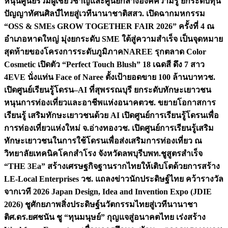
หนุนศูนย์รวมผู้เชี่ยวชาญและศูนย์กลางองค์ความรู้ ยกระดับทุน
ปัญญาทัศนศิลป์ไทยสู่เวทีนานาชาติ
สสว. เปิดฉากมหกรรม
“OSS & SMEs GROW TOGETHER FAIR 2026” ครั้งที่ 4 ณ
อำเภอหาดใหญ่ มุ่งยกระดับ SME ใต้สู่ความสำเร็จ เป็นจุดหมาย
สุดท้ายของโครงการระดับภูมิภาค
NAREE รุกตลาด Color
Cosmetic เปิดตัว “Perfect Touch Blush” 18 เฉดสี ดึง 7 สาว
4EVE นั่งแท่น Face of Naree ตั้งเป้ายอดขาย 100 ล้านบาท
วช.
เปิดศูนย์เรียนรู้โดรน–AI ที่สุพรรณบุรี ยกระดับทักษะเยาวชน
หนุนการท่องเที่ยวและอาชีพแห่งอนาคต
วช. ขยายโอกาสการ
เรียนรู้ เสริมทักษะเยาวชนด้วย AI เปิดศูนย์การเรียนรู้โดรนเพื่อ
การท่องเที่ยวแห่งใหม่ จ.อ่างทอง
วช. เปิดศูนย์การเรียนรู้เสริม
ทักษะเยาวชนในการใช้โดรนเพื่อส่งเสริมการท่องเที่ยว ณ
วิทยาลัยเทคนิคโคกสำโรง จังหวัดลพบุรี
บพท.ชูสูตรสำเร็จ
“THE 3Ea” สร้างเศรษฐกิจฐานรากไทยให้เติบโตด้วยการสร้าง
LE-Local Enterprises
วช. แถลงข่าวนักประดิษฐ์ไทย คว้ารางวัล
จากเวที 2026 Japan Design, Idea and Invention Expo (JDIE
2026) ชูศักยภาพสิ่งประดิษฐ์นวัตกรรมไทยสู่เวทีนานาชา
ติ
ศ.ดร.ยศชนัน ชู “ทุนมนุษย์” กุญแจสู่อนาคตไทย เร่งสร้าง