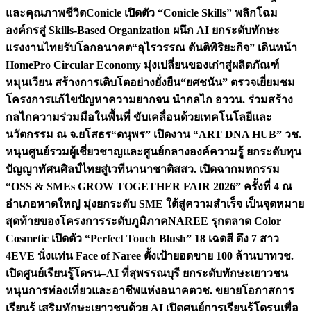
และคุณภาพชีวิต
Conicle เปิดตัว “Conicle Skills” พลิกโฉม
องค์กรสู่ Skills-Based Organization ผนึก AI ยกระดับทักษะ
แรงงานไทยรับโลกอนาคต
“อุไรวรรณ ตันติพิริยะกิจ” เดินหน้า
HomePro Circular Economy มุ่งเปลี่ยนของเก่าสู่ผลิตภัณฑ์
หมุนเวียน สร้างการเติบโตอย่างยั่งยืน
“ยศชนัน” ตรวจเยี่ยมชม
โครงการแก้ไขปัญหาความยากจน นำกลไก อววน. ร่วมสร้าง
กลไกความร่วมมือในพื้นที่ ขับเคลื่อนด้วยเทคโนโลยีและ
นวัตกรรม ณ จ.ยโสธร
“ดนุพร” เปิดงาน “ART DNA HUB” วช.
หนุนศูนย์รวมผู้เชี่ยวชาญและศูนย์กลางองค์ความรู้ ยกระดับทุน
ปัญญาทัศนศิลป์ไทยสู่เวทีนานาชาติ
สสว. เปิดฉากมหกรรม
“OSS & SMEs GROW TOGETHER FAIR 2026” ครั้งที่ 4 ณ
อำเภอหาดใหญ่ มุ่งยกระดับ SME ใต้สู่ความสำเร็จ เป็นจุดหมาย
สุดท้ายของโครงการระดับภูมิภาค
NAREE รุกตลาด Color
Cosmetic เปิดตัว “Perfect Touch Blush” 18 เฉดสี ดึง 7 สาว
4EVE นั่งแท่น Face of Naree ตั้งเป้ายอดขาย 100 ล้านบาท
วช.
เปิดศูนย์เรียนรู้โดรน–AI ที่สุพรรณบุรี ยกระดับทักษะเยาวชน
หนุนการท่องเที่ยวและอาชีพแห่งอนาคต
วช. ขยายโอกาสการ
เรียนรู้ เสริมทักษะเยาวชนด้วย AI เปิดศูนย์การเรียนรู้โดรนเพื่อ