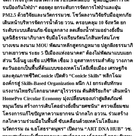
รนป้องกันไฟป่า” ดอยตุง ยกระดับการจัดการไฟป่าและฝุ่น
PM2.5 ด้วยวิจัยและนวัตกรรม
วช. โชว์ผลงานวิจัยรับมืออุทกภัย
เดินหน้าบริหารจัดการน้ำด้วย ววน. ครอบคลุม 10 จังหวัด ยก
ระดับระบบเตือนภัย-ข้อมูลกลาง ลดเสี่ยงน้ำท่วมอย่างยั่งยืน
มูลนิธิธรรมาภิบาลฯ จับมือโรงเรียนรัตนโกสินทร์สมโภช
บางเขน ลงนาม MOU พัฒนาหลักสูตรกฎหมาย ปลูกฝังธรรมาภิ
บาลเยาวชน ระยะ 5 ปี
เมืองแห่งอนาคต” ต้องไม่พัฒนาแบบแยก
ส่วน วีเอ็นยู เอเชีย แปซิฟิค เชื่อม 3 อุตสาหกรรมสำคัญ วางภาค
ตะวันออกเป็นพื้นที่ต้นแบบของเทคโนโลยีเพื่อเมือง เศรษฐกิจ
และคุณภาพชีวิต
Conicle เปิดตัว “Conicle Skills” พลิกโฉม
องค์กรสู่ Skills-Based Organization ผนึก AI ยกระดับทักษะ
แรงงานไทยรับโลกอนาคต
“อุไรวรรณ ตันติพิริยะกิจ” เดินหน้า
HomePro Circular Economy มุ่งเปลี่ยนของเก่าสู่ผลิตภัณฑ์
หมุนเวียน สร้างการเติบโตอย่างยั่งยืน
“ยศชนัน” ตรวจเยี่ยมชม
โครงการแก้ไขปัญหาความยากจน นำกลไก อววน. ร่วมสร้าง
กลไกความร่วมมือในพื้นที่ ขับเคลื่อนด้วยเทคโนโลยีและ
นวัตกรรม ณ จ.ยโสธร
“ดนุพร” เปิดงาน “ART DNA HUB” วช.