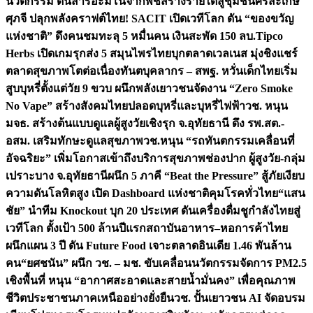
นวัตกรรม ดันสารอะมิโนจากพืชสร้างรายได้สู่ชุมชนศรีสะเกษ
ศุภจี ปลุกพลังคราฟต์ไทย! SACIT เปิดเวทีโลก ดัน “ของขวัญ
แห่งชาติ” ดึงคนชมทะลุ 5 หมื่นคน เงินสะพัด 150 ลบ.
Tipco
Herbs เปิดเกมรุกส่ง 5 สมุนไพรไทยบุกตลาดเวลเนส มุ่งชิงแชร์
ตลาดสุขภาพโตต่อเนื่อง
ทันตบุคลากร – สพฐ. หวั่นเด็กไทยเริ่ม
สูบบุหรี่ตั้งแต่วัย 9 ขวบ ผนึกพลังเยาวชนจัดงาน “Zero Smoke
No Vape” สร้างสังคมไทยปลอดบุหรี่และบุหรี่ไฟฟ้า
วช. หนุน
มจธ. สร้างต้นแบบดูแลผู้สูงวัยเชิงรุก จ.อุทัยธานี ดึง รพ.สต.-
อสม. เสริมทักษะดูแลสุขภาพ
วช.หนุน “รถทันตกรรมเคลื่อนที่
อัจฉริยะ” เพิ่มโอกาสเข้าถึงบริการสุขภาพช่องปาก ผู้สูงวัย-กลุ่ม
เปราะบาง จ.อุทัยธานี
ผนึก 5 ภาคี “Beat the Pressure” สู้ภัยเงียบ
ความดันโลหิตสูง เปิด Dashboard แห่งชาติคุมโรคทั่วไทย
“แสน
ชัย” นำทีม Knockout บุก 20 ประเทศ ดันเครื่องดื่มชูกำลังไทยสู่
เวทีโลก ตั้งเป้า 500 ล้านปีแรก
สถาบันอาหาร–หอการค้าไทย
ผนึกแผน 3 ปี ดัน Future Food เจาะตลาดอินเดีย 1.46 พันล้าน
คน
“ยศชนัน” ผนึก วช. – มช. ขับเคลื่อนนวัตกรรมจัดการ PM2.5
เชิงพื้นที่ หนุน “อากาศสะอาดและสายน้ำมั่นคง” เพื่อคุณภาพ
ชีวิตประชาชนภาคเหนืออย่างยั่งยืน
วช. ปั้นเยาวชน AI จัดอบรม