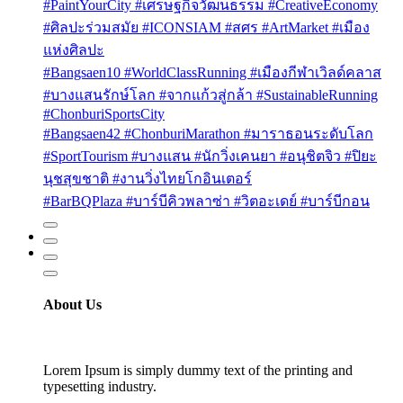
#PaintYourCity #เศรษฐกิจวัฒนธรรม #CreativeEconomy
#ศิลปะร่วมสมัย #ICONSIAM #สศร #ArtMarket #เมือง
แห่งศิลปะ
#Bangsaen10 #WorldClassRunning #เมืองกีฬาเวิลด์คลาส
#บางแสนรักษ์โลก #จากแก้วสู่กล้า #SustainableRunning
#ChonburiSportsCity
#Bangsaen42 #ChonburiMarathon #มาราธอนระดับโลก
#SportTourism #บางแสน #นักวิ่งเคนยา #อนุชิตจิว #ปิยะ
นุชสุขชาติ #งานวิ่งไทยโกอินเตอร์
#BarBQPlaza #บาร์บีคิวพลาซ่า #วิตอะเดย์ #บาร์บีกอน
About Us
Lorem Ipsum is simply dummy text of the printing and
typesetting industry.