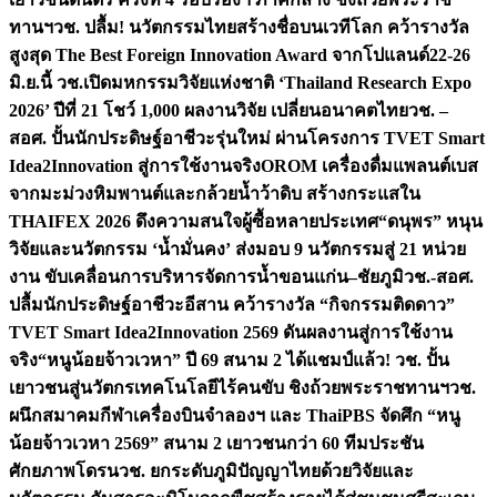
ทานฯ
วช. ปลื้ม! นวัตกรรมไทยสร้างชื่อบนเวทีโลก คว้ารางวัล
สูงสุด The Best Foreign Innovation Award จากโปแลนด์
22-26
มิ.ย.นี้ วช.เปิดมหกรรมวิจัยแห่งชาติ ‘Thailand Research Expo
2026’ ปีที่ 21 โชว์ 1,000 ผลงานวิจัย เปลี่ยนอนาคตไทย
วช. –
สอศ. ปั้นนักประดิษฐ์อาชีวะรุ่นใหม่ ผ่านโครงการ TVET Smart
Idea2Innovation สู่การใช้งานจริง
OROM เครื่องดื่มแพลนต์เบส
จากมะม่วงหิมพานต์และกล้วยน้ำว้าดิบ สร้างกระแสใน
THAIFEX 2026 ดึงความสนใจผู้ซื้อหลายประเทศ
“ดนุพร” หนุน
วิจัยและนวัตกรรม ‘น้ำมั่นคง’ ส่งมอบ 9 นวัตกรรมสู่ 21 หน่วย
งาน ขับเคลื่อนการบริหารจัดการน้ำขอนแก่น–ชัยภูมิ
วช.-สอศ.
ปลื้มนักประดิษฐ์อาชีวะอีสาน คว้ารางวัล “กิจกรรมติดดาว”
TVET Smart Idea2Innovation 2569 ดันผลงานสู่การใช้งาน
จริง
“หนูน้อยจ้าวเวหา” ปี 69 สนาม 2 ได้แชมป์แล้ว! วช. ปั้น
เยาวชนสู่นวัตกรเทคโนโลยีไร้คนขับ ชิงถ้วยพระราชทานฯ
วช.
ผนึกสมาคมกีฬาเครื่องบินจำลองฯ และ ThaiPBS จัดศึก “หนู
น้อยจ้าวเวหา 2569” สนาม 2 เยาวชนกว่า 60 ทีมประชัน
ศักยภาพโดรน
วช. ยกระดับภูมิปัญญาไทยด้วยวิจัยและ