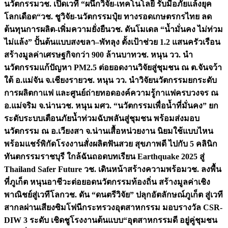
นวัตกรรม
วช. เปิดเวที “ผนึกวิจัย-เทคโนโลยี รับมือภัยแล้งยุค
โลกเดือด“
วช. ชูวิจัย-นวัตกรรมปุ๋ย ทางรอดเกษตรกรไทย ลด
ต้นทุนการผลิต-เพิ่มความยั่งยืน
วช. ดันโมเดล “น้ำมั่นคง ไม่ท่วม
ไม่แล้ง” ปั้นต้นแบบสงขลา–พัทลุง ตั้งเป้าช่วย 1.2 แสนครัวเรือน
สร้างมูลค่าเศรษฐกิจกว่า 900 ล้านบาท
วช. หนุน วว. นำ
นวัตกรรมแก้ปัญหา PM2.5 ต่อยอดงานวิจัยสู่ชุมชน ณ ต.จันจว้า
ใต้ อ.แม่จัน จ.เชียงราย
วช. หนุน วว. นำวิจัยนวัตกรรมยกระดับ
การผลิตกาแฟ และศูนย์ถ่ายทอดองค์ความรู้กาแฟครบวงจร ณ
อ.แม่จริม จ.น่าน
วช. หนุน มศว. “นวัตกรรมเพื่อน้ำที่มั่นคง” ยก
ระดับระบบเตือนภัยน้ำท่วมฉับพลันสู่ชุมชน พร้อมส่งมอบ
นวัตกรรม ณ อ.เวียงสา จ.น่าน
เสื้อหน่วยงาน นิยมใช้แบบไหน
พร้อมแชร์พิกัดโรงงานสั่งผลิต
ฟันสวย สุขภาพดี ไปกับ 5 คลินิก
ทันตกรรมราชบุรี ใกล้ฉัน
ถอดบทเรียน Earthquake 2025 สู่
Thailand Safer Future วช. เดินหน้าสร้างความพร้อม
วช. ลงพื้น
ที่ภูเก็ต หนุนอาชีวะต่อยอดนวัตกรรมท้องถิ่น สร้างมูลค่าเชิง
พาณิชย์สู่เวทีโลก
วช. ดัน “ดนตรีวิจัย” ปลุกอัตลักษณ์ภูเก็ต สู่เวที
สากลผ่านเสียงซิมโฟนี
กระทรวงอุตสาหกรรม มอบรางวัล CSR-
DIW 3 ระดับ เชิดชูโรงงานต้นแบบ“อุตสาหกรรมดี อยู่คู่ชุมชน