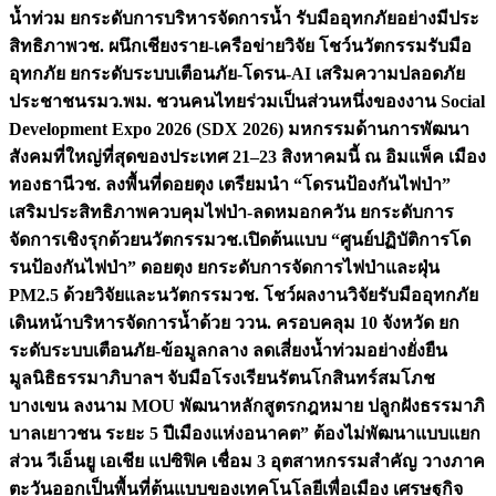
น้ำท่วม ยกระดับการบริหารจัดการน้ำ รับมืออุทกภัยอย่างมีประ
สิทธิภาพ
วช. ผนึกเชียงราย-เครือข่ายวิจัย โชว์นวัตกรรมรับมือ
อุทกภัย ยกระดับระบบเตือนภัย-โดรน-AI เสริมความปลอดภัย
ประชาชน
รมว.พม. ชวนคนไทยร่วมเป็นส่วนหนึ่งของงาน Social
Development Expo 2026 (SDX 2026) มหกรรมด้านการพัฒนา
สังคมที่ใหญ่ที่สุดของประเทศ 21–23 สิงหาคมนี้ ณ อิมแพ็ค เมือง
ทองธานี
วช. ลงพื้นที่ดอยตุง เตรียมนำ “โดรนป้องกันไฟป่า”
เสริมประสิทธิภาพควบคุมไฟป่า-ลดหมอกควัน ยกระดับการ
จัดการเชิงรุกด้วยนวัตกรรม
วช.เปิดต้นแบบ “ศูนย์ปฏิบัติการโด
รนป้องกันไฟป่า” ดอยตุง ยกระดับการจัดการไฟป่าและฝุ่น
PM2.5 ด้วยวิจัยและนวัตกรรม
วช. โชว์ผลงานวิจัยรับมืออุทกภัย
เดินหน้าบริหารจัดการน้ำด้วย ววน. ครอบคลุม 10 จังหวัด ยก
ระดับระบบเตือนภัย-ข้อมูลกลาง ลดเสี่ยงน้ำท่วมอย่างยั่งยืน
มูลนิธิธรรมาภิบาลฯ จับมือโรงเรียนรัตนโกสินทร์สมโภช
บางเขน ลงนาม MOU พัฒนาหลักสูตรกฎหมาย ปลูกฝังธรรมาภิ
บาลเยาวชน ระยะ 5 ปี
เมืองแห่งอนาคต” ต้องไม่พัฒนาแบบแยก
ส่วน วีเอ็นยู เอเชีย แปซิฟิค เชื่อม 3 อุตสาหกรรมสำคัญ วางภาค
ตะวันออกเป็นพื้นที่ต้นแบบของเทคโนโลยีเพื่อเมือง เศรษฐกิจ