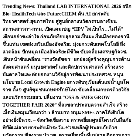
Skip
Trending News:
Thailand LAB INTERNATIONAL 2026 ผนึก
to
Bio+HealthTech และ FutureCHEM ดัน AI ยกระดับ
content
วิทยาศาสตร์-สุขภาพไทย สู่ศูนย์กลางนวัตกรรมอาเซียน
สถานเสาวภา-กทม. เปิดแคมเปญ “HPV ไม่เป็นไร…ไม่ได้”
เตือนอย่าชะล่าใจ ก่อนภัยเงียบลุกลามเป็นมะเร็ง
เมืองทองธานี
ขึ้นแท่น เขตส่งเสริมเมืองอัจฉริยะ มุ่งยกระดับเทคโนโลยี สิ่ง
แวดล้อม ปักหมุด เมืองอัจฉริยะมีชีวิต ขับเคลื่อนเศรษฐกิจ
วช.
เดินหน้าขับเคลื่อน “รางวัลธัชชา” ยกย่องผู้สร้างคุณูปการด้าน
สังคมศาสตร์ มนุษยศาสตร์ และศิลปกรรมศาสตร์ สร้างแรง
บันดาลใจและต่อยอดงานวิจัยสู่การพัฒนาประเทศ
วช. หนุน
นโยบาย Local Growth Engine ยกระดับทุเรียนต้นแม่น้ำมูลโค
ราช ตั้ง 9 ศูนย์ชุมชนเกษตรรักษ์โลก ขับเคลื่อนเกษตรด้วยวิจัย
และนวัตกรรม
สสว. ปลื้มงาน “OSS & SMEs GROW
TOGETHER FAIR 2026” ที่สงขลาประสบความสำเร็จ สร้าง
เม็ดเงินหมุนเวียนกว่า 5 ล้านบาท หนุน SMEs ภาคใต้เติบโต
อย่างยั่งยืน
วช. – จังหวัดเชียงราย ตรวจเยี่ยมศูนย์โดรนรับมือภัย
พิบัติแม่สาย ยกระดับเฝ้าระวัง–ช่วยเหลือผู้ประสบภัยด้วย
นวัตกรรม
เชียงราย นำ วช. ตรวจเยี่ยมพื้นที่แม่สาย ติดตามการ