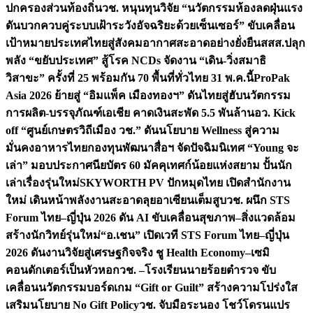
ปกครองส่วนท้องถิ่น
วช. หนุนทุนวิจัย “นวัตกรรมห้องลดฝุ่นแรง
ดันบวกควบคู่ระบบเฝ้าระวังอัจฉริยะด้วยเซ็นเซอร์” ขับเคลื่อน
เป้าหมายประเทศไทยสู่สังคมอากาศสะอาดอย่างยั่งยืน
สสส.ปลุก
พลัง “ขยับประเทศ” สู้โรค NCDs จัดงาน “เดิน-วิ่งสมาธิ
วิสาขะ” ครั้งที่ 25 พร้อมกัน 70 พื้นที่ทั่วไทย 31 พ.ค.นี้
ProPak
Asia 2026 ย้ายสู่ “อิมแพ็ค เมืองทองฯ” ดันไทยสู่ฮับนวัตกรรม
การผลิต-บรรจุภัณฑ์เอเชีย คาดเงินสะพัด 5.5 พันล้าน
อว. Kick
off “ศูนย์เกษตรวิถีเมือง วช.” ดันนโยบาย Wellness สู่ความ
มั่นคงอาหารไทย
กองทุนพัฒนาสื่อฯ จัดปัจฉิมนิเทศ “Young จะ
เล่า” มอบประกาศนียบัตร 60 มัคคุเทศก์น้อยแห่งสยาม ปั้นนัก
เล่าเรื่องรุ่นใหม่
SKYWORTH PV ปักหมุดไทย เปิดสำนักงาน
ใหม่ เดินหน้าพลังงานสะอาดลุยอาเซียนเต็มสูบ
วช. ผนึก STS
Forum ไทย–ญี่ปุ่น 2026 ดัน AI ขับเคลื่อนสุขภาพ–สิ่งแวดล้อม
สร้างนักวิทย์รุ่นใหม่
“อ.เชน” เปิดเวที STS Forum ไทย–ญี่ปุ่น
2026 ดันงานวิจัยสู่เศรษฐกิจจริง ชู Health Economy–เซมิ
คอนดักเตอร์เป็นหัวหอก
วช. –โรงเรียนนายร้อยตำรวจ ขับ
เคลื่อนนวัตกรรมบอร์ดเกม “Gift or Guilt” สร้างความโปร่งใส
เสริมนโยบาย No Gift Policy
วช. จับมือระนอง โชว์โดรนแปร