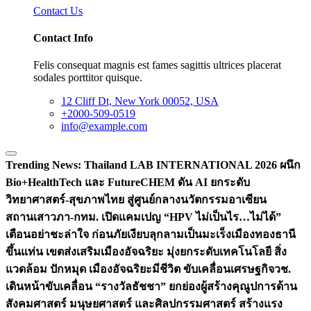
Contact Us
Contact Info
Felis consequat magnis est fames sagittis ultrices placerat
sodales porttitor quisque.
12 Cliff Dt, New York 00052, USA
+2000-509-0519
info@example.com
Trending News:
Thailand LAB INTERNATIONAL 2026 ผนึก
Bio+HealthTech และ FutureCHEM ดัน AI ยกระดับ
วิทยาศาสตร์-สุขภาพไทย สู่ศูนย์กลางนวัตกรรมอาเซียน
สถานเสาวภา-กทม. เปิดแคมเปญ “HPV ไม่เป็นไร…ไม่ได้”
เตือนอย่าชะล่าใจ ก่อนภัยเงียบลุกลามเป็นมะเร็ง
เมืองทองธานี
ขึ้นแท่น เขตส่งเสริมเมืองอัจฉริยะ มุ่งยกระดับเทคโนโลยี สิ่ง
แวดล้อม ปักหมุด เมืองอัจฉริยะมีชีวิต ขับเคลื่อนเศรษฐกิจ
วช.
เดินหน้าขับเคลื่อน “รางวัลธัชชา” ยกย่องผู้สร้างคุณูปการด้าน
สังคมศาสตร์ มนุษยศาสตร์ และศิลปกรรมศาสตร์ สร้างแรง