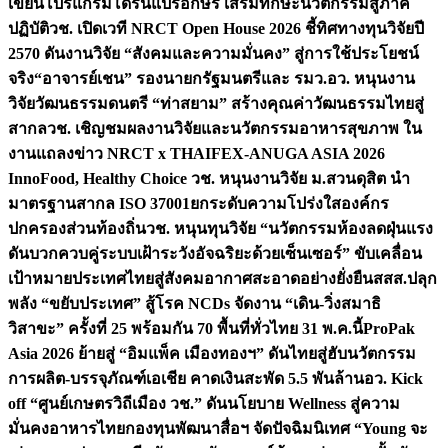
เขียนโปรแกรมโดรนแปรอักษร เสริมทักษะนวัตกรรมสู่ภาค
ปฏิบัติ
วช. เปิดเวที NRCT Open House 2026 ชี้ทิศทางทุนวิจัยปี
2570 ดันงานวิจัย “สังคมและความมั่นคง” สู่การใช้ประโยชน์
จริง
“อาจารย์เชน” รองนายกรัฐมนตรีและ รมว.อว. หนุนงาน
วิจัยวัฒนธรรมดนตรี “ท่าสยาม” สร้างคุณค่าวัฒนธรรมไทยสู่
สากล
วช. เชิญชมผลงานวิจัยและนวัตกรรมอาหารสุขภาพ ใน
งานแถลงข่าว NRCT x THAIFEX-ANUGA ASIA 2026
InnoFood, Healthy Choice
วช. หนุนงานวิจัย ม.สวนดุสิต นำ
มาตรฐานสากล ISO 37001ยกระดับความโปร่งใสองค์กร
ปกครองส่วนท้องถิ่น
วช. หนุนทุนวิจัย “นวัตกรรมห้องลดฝุ่นแรง
ดันบวกควบคู่ระบบเฝ้าระวังอัจฉริยะด้วยเซ็นเซอร์” ขับเคลื่อน
เป้าหมายประเทศไทยสู่สังคมอากาศสะอาดอย่างยั่งยืน
สสส.ปลุก
พลัง “ขยับประเทศ” สู้โรค NCDs จัดงาน “เดิน-วิ่งสมาธิ
วิสาขะ” ครั้งที่ 25 พร้อมกัน 70 พื้นที่ทั่วไทย 31 พ.ค.นี้
ProPak
Asia 2026 ย้ายสู่ “อิมแพ็ค เมืองทองฯ” ดันไทยสู่ฮับนวัตกรรม
การผลิต-บรรจุภัณฑ์เอเชีย คาดเงินสะพัด 5.5 พันล้าน
อว. Kick
off “ศูนย์เกษตรวิถีเมือง วช.” ดันนโยบาย Wellness สู่ความ
มั่นคงอาหารไทย
กองทุนพัฒนาสื่อฯ จัดปัจฉิมนิเทศ “Young จะ