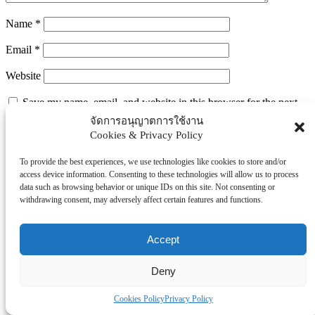
Name
*
Email
*
Website
Save my name, email, and website in this browser for the next
time I comment.
จัดการอนุญาตการใช้งาน
Cookies & Privacy Policy
To provide the best experiences, we use technologies like cookies to store and/or
Search
access device information. Consenting to these technologies will allow us to process
Search
data such as browsing behavior or unique IDs on this site. Not consenting or
withdrawing consent, may adversely affect certain features and functions.
Explore Topics
Thaiworldtoday
Accept
Uncategorized
การศึกษา
Deny
ธุรกิจ/ประกัน/การเงิน
บันเทิง/กีฬา
Cookies Policy
Privacy Policy