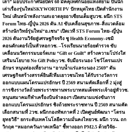
เล่า” มอบประกาศนียบัตร 60 มัคคุเทศก์น้อยแห่งสยาม ปั้นนัก
เล่าเรื่องรุ่นใหม่
SKYWORTH PV ปักหมุดไทย เปิดสำนักงาน
ใหม่ เดินหน้าพลังงานสะอาดลุยอาเซียนเต็มสูบ
วช. ผนึก STS
Forum ไทย–ญี่ปุ่น 2026 ดัน AI ขับเคลื่อนสุขภาพ–สิ่งแวดล้อม
สร้างนักวิทย์รุ่นใหม่
“อ.เชน” เปิดเวที STS Forum ไทย–ญี่ปุ่น
2026 ดันงานวิจัยสู่เศรษฐกิจจริง ชู Health Economy–เซมิ
คอนดักเตอร์เป็นหัวหอก
วช. –โรงเรียนนายร้อยตำรวจ ขับ
เคลื่อนนวัตกรรมบอร์ดเกม “Gift or Guilt” สร้างความโปร่งใส
เสริมนโยบาย No Gift Policy
วช. จับมือระนอง โชว์โดรนแปร
อักษร หนุนท่องเที่ยวงาน “อาบน้ำแร่แลระนอง 2569” ดัน
เศรษฐกิจสร้างสรรค์
ยินดี!ทีมเยาวชนไทย ได้รับรางวัลการ
ออกแบบแผนโดรนแปรอักษร ปี 2569 สนามคัดเลือกที่ 2 มุ่งสู่
การชิงรางวัลถ้วยพระราชทานพระบาทสมเด็จพระเจ้าอยู่หัว
วช.
หนุนสมาคมกีฬาเครื่องบินจำลองฯ เปิดสนามแข่งขันการ
ออกแบบโดรนแปรอักษร ชิงถ้วยพระราชทาน ปี 2569 สนามคัด
เลือกสนามที่ 2
วช. ผนึกกองทัพภาคที่ 2 เปิดศูนย์พัฒนา “โดรน
ยุทธวิธี” ยกระดับเทคโนโลยีความมั่นคงไทย
วช. ผนึก ววน. ถก
วิกฤต “หมอกควันภาคเหนือ” ชี้ทางออก PM2.5 ด้วยวิจัย–