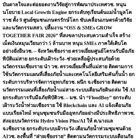
บันดาลใจและต่อยอดงานวิจัยสู่การพัฒนาประเทศ
วช. หนุน
นโยบาย Local Growth Engine ยกระดับทุเรียนต้นแม่น้ำมูลโค
ราช ตั้ง 9 ศูนย์ชุมชนเกษตรรักษ์โลก ขับเคลื่อนเกษตรด้วยวิจัย
และนวัตกรรม
สสว. ปลื้มงาน “OSS & SMEs GROW
TOGETHER FAIR 2026” ที่สงขลาประสบความสำเร็จ สร้าง
เม็ดเงินหมุนเวียนกว่า 5 ล้านบาท หนุน SMEs ภาคใต้เติบโต
อย่างยั่งยืน
วช. – จังหวัดเชียงราย ตรวจเยี่ยมศูนย์โดรนรับมือภัย
พิบัติแม่สาย ยกระดับเฝ้าระวัง–ช่วยเหลือผู้ประสบภัยด้วย
นวัตกรรม
เชียงราย นำ วช. ตรวจเยี่ยมพื้นที่แม่สาย ติดตามการ
ใช้นวัตกรรมแผนที่เสี่ยงภัยน้ำและเทคโนโลยีเสริมคันกั้นน้ำ ยก
ระดับการบริหารจัดการอุทกภัย
วช. ผนึก จ.เชียงราย ติดตาม
นวัตกรรมแผนที่เสี่ยงภัยน้ำแม่สาย-ระบบเตือนภัยดินถล่ม ใช้ AI
ยกระดับการรับมือภัยพิบัติ
วช. – มช. นำ “FloodBoy” ยกระดับ
เฝ้าระวังน้ำท่วมเชียงราย ใช้ Blockchain และ AI แจ้งเตือนภัย
แบบเรียลไทม์ หนุนชุมชนรับมืออุทกภัยอย่างมีประสิทธิภาพ
วช.
ส่งมอบนวัตกรรม Hydro Vision Plus/AI ให้ ต.นางแล
จ.เชียงราย ยกระดับระบบเฝ้าระวัง-เตือนภัยน้ำท่วมชุมชนด้วย
AI
วช. ลงพื้นที่ “ฝายเชียงราย” ติดตามนวัตกรรมระบบเตือนภัย