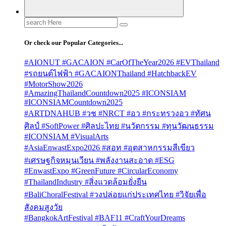
Search
for:
Or check our Popular Categories...
#AIONUT #GACAION #CarOfTheYear2026 #EVThailand
#รถยนต์ไฟฟ้า #GACAIONThailand #HatchbackEV
#MotorShow2026
#AmazingThailandCountdown2025 #ICONSIAM
#ICONSIAMCountdown2025
#ARTDNAHUB #วช #NRCT #อว #กระทรวงอว #ทัศน
ศิลป์ #SoftPower #ศิลปะไทย #นวัตกรรม #ทุนวัฒนธรรม
#ICONSIAM #VisualArts
#AsiaEnwastExpo2026 #สอท #อุตสาหกรรมสีเขียว
#เศรษฐกิจหมุนเวียน #พลังงานสะอาด #ESG
#EnwastExpo #GreenFuture #CircularEconomy
#ThailandIndustry #สิ่งแวดล้อมยั่งยืน
#BaliChoralFestival #วงปล่อยแก่ประเทศไทย #วิจัยเพื่อ
สังคมสูงวัย
#BangkokArtFestival #BAF11 #CraftYourDreams