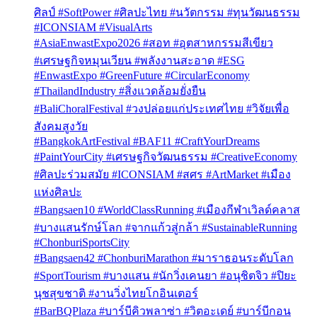
ศิลป์ #SoftPower #ศิลปะไทย #นวัตกรรม #ทุนวัฒนธรรม
#ICONSIAM #VisualArts
#AsiaEnwastExpo2026 #สอท #อุตสาหกรรมสีเขียว
#เศรษฐกิจหมุนเวียน #พลังงานสะอาด #ESG
#EnwastExpo #GreenFuture #CircularEconomy
#ThailandIndustry #สิ่งแวดล้อมยั่งยืน
#BaliChoralFestival #วงปล่อยแก่ประเทศไทย #วิจัยเพื่อ
สังคมสูงวัย
#BangkokArtFestival #BAF11 #CraftYourDreams
#PaintYourCity #เศรษฐกิจวัฒนธรรม #CreativeEconomy
#ศิลปะร่วมสมัย #ICONSIAM #สศร #ArtMarket #เมือง
แห่งศิลปะ
#Bangsaen10 #WorldClassRunning #เมืองกีฬาเวิลด์คลาส
#บางแสนรักษ์โลก #จากแก้วสู่กล้า #SustainableRunning
#ChonburiSportsCity
#Bangsaen42 #ChonburiMarathon #มาราธอนระดับโลก
#SportTourism #บางแสน #นักวิ่งเคนยา #อนุชิตจิว #ปิยะ
นุชสุขชาติ #งานวิ่งไทยโกอินเตอร์
#BarBQPlaza #บาร์บีคิวพลาซ่า #วิตอะเดย์ #บาร์บีกอน