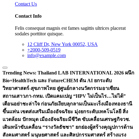
Contact Us
Contact Info
Felis consequat magnis est fames sagittis ultrices placerat
sodales porttitor quisque.
12 Cliff Dt, New York 00052, USA
+2000-509-0519
info@example.com
Trending News:
Thailand LAB INTERNATIONAL 2026 ผนึก
Bio+HealthTech และ FutureCHEM ดัน AI ยกระดับ
วิทยาศาสตร์-สุขภาพไทย สู่ศูนย์กลางนวัตกรรมอาเซียน
สถานเสาวภา-กทม. เปิดแคมเปญ “HPV ไม่เป็นไร…ไม่ได้”
เตือนอย่าชะล่าใจ ก่อนภัยเงียบลุกลามเป็นมะเร็ง
เมืองทองธานี
ขึ้นแท่น เขตส่งเสริมเมืองอัจฉริยะ มุ่งยกระดับเทคโนโลยี สิ่ง
แวดล้อม ปักหมุด เมืองอัจฉริยะมีชีวิต ขับเคลื่อนเศรษฐกิจ
วช.
เดินหน้าขับเคลื่อน “รางวัลธัชชา” ยกย่องผู้สร้างคุณูปการด้าน
สังคมศาสตร์ มนุษยศาสตร์ และศิลปกรรมศาสตร์ สร้างแรง