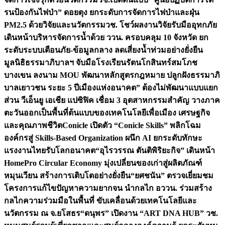
รนป้องกันไฟป่า” ดอยตุง ยกระดับการจัดการไฟป่าและฝุ่น
PM2.5 ด้วยวิจัยและนวัตกรรม
วช. โชว์ผลงานวิจัยรับมืออุทกภัย
เดินหน้าบริหารจัดการน้ำด้วย ววน. ครอบคลุม 10 จังหวัด ยก
ระดับระบบเตือนภัย-ข้อมูลกลาง ลดเสี่ยงน้ำท่วมอย่างยั่งยืน
มูลนิธิธรรมาภิบาลฯ จับมือโรงเรียนรัตนโกสินทร์สมโภช
บางเขน ลงนาม MOU พัฒนาหลักสูตรกฎหมาย ปลูกฝังธรรมาภิ
บาลเยาวชน ระยะ 5 ปี
เมืองแห่งอนาคต” ต้องไม่พัฒนาแบบแยก
ส่วน วีเอ็นยู เอเชีย แปซิฟิค เชื่อม 3 อุตสาหกรรมสำคัญ วางภาค
ตะวันออกเป็นพื้นที่ต้นแบบของเทคโนโลยีเพื่อเมือง เศรษฐกิจ
และคุณภาพชีวิต
Conicle เปิดตัว “Conicle Skills” พลิกโฉม
องค์กรสู่ Skills-Based Organization ผนึก AI ยกระดับทักษะ
แรงงานไทยรับโลกอนาคต
“อุไรวรรณ ตันติพิริยะกิจ” เดินหน้า
HomePro Circular Economy มุ่งเปลี่ยนของเก่าสู่ผลิตภัณฑ์
หมุนเวียน สร้างการเติบโตอย่างยั่งยืน
“ยศชนัน” ตรวจเยี่ยมชม
โครงการแก้ไขปัญหาความยากจน นำกลไก อววน. ร่วมสร้าง
กลไกความร่วมมือในพื้นที่ ขับเคลื่อนด้วยเทคโนโลยีและ
นวัตกรรม ณ จ.ยโสธร
“ดนุพร” เปิดงาน “ART DNA HUB” วช.