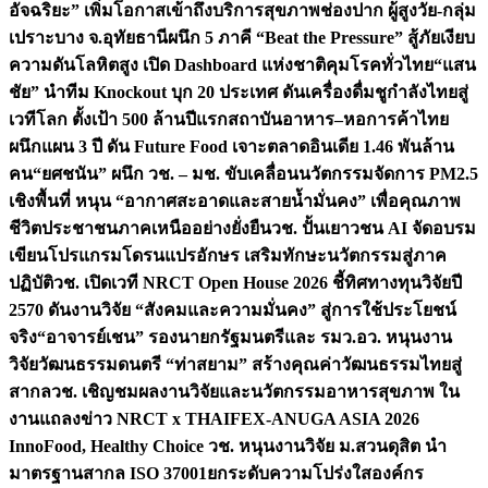
อัจฉริยะ” เพิ่มโอกาสเข้าถึงบริการสุขภาพช่องปาก ผู้สูงวัย-กลุ่ม
เปราะบาง จ.อุทัยธานี
ผนึก 5 ภาคี “Beat the Pressure” สู้ภัยเงียบ
ความดันโลหิตสูง เปิด Dashboard แห่งชาติคุมโรคทั่วไทย
“แสน
ชัย” นำทีม Knockout บุก 20 ประเทศ ดันเครื่องดื่มชูกำลังไทยสู่
เวทีโลก ตั้งเป้า 500 ล้านปีแรก
สถาบันอาหาร–หอการค้าไทย
ผนึกแผน 3 ปี ดัน Future Food เจาะตลาดอินเดีย 1.46 พันล้าน
คน
“ยศชนัน” ผนึก วช. – มช. ขับเคลื่อนนวัตกรรมจัดการ PM2.5
เชิงพื้นที่ หนุน “อากาศสะอาดและสายน้ำมั่นคง” เพื่อคุณภาพ
ชีวิตประชาชนภาคเหนืออย่างยั่งยืน
วช. ปั้นเยาวชน AI จัดอบรม
เขียนโปรแกรมโดรนแปรอักษร เสริมทักษะนวัตกรรมสู่ภาค
ปฏิบัติ
วช. เปิดเวที NRCT Open House 2026 ชี้ทิศทางทุนวิจัยปี
2570 ดันงานวิจัย “สังคมและความมั่นคง” สู่การใช้ประโยชน์
จริง
“อาจารย์เชน” รองนายกรัฐมนตรีและ รมว.อว. หนุนงาน
วิจัยวัฒนธรรมดนตรี “ท่าสยาม” สร้างคุณค่าวัฒนธรรมไทยสู่
สากล
วช. เชิญชมผลงานวิจัยและนวัตกรรมอาหารสุขภาพ ใน
งานแถลงข่าว NRCT x THAIFEX-ANUGA ASIA 2026
InnoFood, Healthy Choice
วช. หนุนงานวิจัย ม.สวนดุสิต นำ
มาตรฐานสากล ISO 37001ยกระดับความโปร่งใสองค์กร