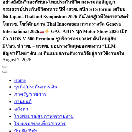
อย่างยั่งยืน”
กองทัพบก-ไทยประกันชีวิต ลงนามต่อสัญญา
กรมธรรม์ประกันชีวิตทหาร ปีที่ 40
วช. ผนึก STS forum เตรียม
จัด Japan–Thailand Symposium 2026 ดันไทยสู่เวทีวิทยาศาสตร์
โลก
วช. โชว์ศักยภาพ Thai Innovators กวาดรางวัล Geneva
International 2026
GAC AION บุก Motor Show 2026 เปิด
ตัว AION V 500 Premium ชูบริการครบวงจร ดันไทยสู่ฮับ
EV
อว. นำ วช. – สวทช. มอบรางวัลสุดยอดผลงาน “LLM
สัญชาติไทย” ดัน 24 ต้นแบบยกระดับงานวิจัยสู่การใช้งานจริง
August 7, 2026
Home
ธุรกิจ/ประกัน/การเงิน
ภาครัฐ/ราชการ
ยานยนต์
อสังหา
โรงพยบาล/สุขภาพ/ความงาม
โรงแรม/ท่องเที่ยว/อาหาร
บันเทิง/กีฬา