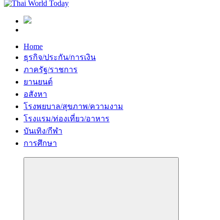
Home
ธุรกิจ/ประกัน/การเงิน
ภาครัฐ/ราชการ
ยานยนต์
อสังหา
โรงพยบาล/สุขภาพ/ความงาม
โรงแรม/ท่องเที่ยว/อาหาร
บันเทิง/กีฬา
การศึกษา