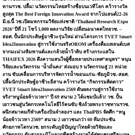
ทานฯ
วช. ปลื้ม! นวัตกรรมไทยสร้างชื่อบนเวทีโลก คว้ารางวัล
สูงสุด The Best Foreign Innovation Award จากโปแลนด์
22-26
มิ.ย.นี้ วช.เปิดมหกรรมวิจัยแห่งชาติ ‘Thailand Research Expo
2026’ ปีที่ 21 โชว์ 1,000 ผลงานวิจัย เปลี่ยนอนาคตไทย
วช. –
สอศ. ปั้นนักประดิษฐ์อาชีวะรุ่นใหม่ ผ่านโครงการ TVET Smart
Idea2Innovation สู่การใช้งานจริง
OROM เครื่องดื่มแพลนต์เบส
จากมะม่วงหิมพานต์และกล้วยน้ำว้าดิบ สร้างกระแสใน
THAIFEX 2026 ดึงความสนใจผู้ซื้อหลายประเทศ
“ดนุพร” หนุน
วิจัยและนวัตกรรม ‘น้ำมั่นคง’ ส่งมอบ 9 นวัตกรรมสู่ 21 หน่วย
งาน ขับเคลื่อนการบริหารจัดการน้ำขอนแก่น–ชัยภูมิ
วช.-สอศ.
ปลื้มนักประดิษฐ์อาชีวะอีสาน คว้ารางวัล “กิจกรรมติดดาว”
TVET Smart Idea2Innovation 2569 ดันผลงานสู่การใช้งาน
จริง
“หนูน้อยจ้าวเวหา” ปี 69 สนาม 2 ได้แชมป์แล้ว! วช. ปั้น
เยาวชนสู่นวัตกรเทคโนโลยีไร้คนขับ ชิงถ้วยพระราชทานฯ
วช.
ผนึกสมาคมกีฬาเครื่องบินจำลองฯ และ ThaiPBS จัดศึก “หนู
น้อยจ้าวเวหา 2569” สนาม 2 เยาวชนกว่า 60 ทีมประชัน
ศักยภาพโดรน
วช. ยกระดับภูมิปัญญาไทยด้วยวิจัยและ
นวัตกรรม ดันสารอะมิโนจากพืชสร้างรายได้สู่ชุมชนศรีสะเกษ