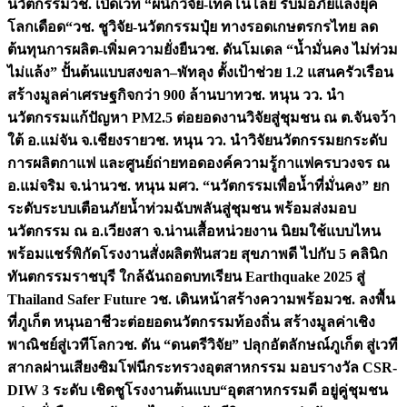
นวัตกรรม
วช. เปิดเวที “ผนึกวิจัย-เทคโนโลยี รับมือภัยแล้งยุค
โลกเดือด“
วช. ชูวิจัย-นวัตกรรมปุ๋ย ทางรอดเกษตรกรไทย ลด
ต้นทุนการผลิต-เพิ่มความยั่งยืน
วช. ดันโมเดล “น้ำมั่นคง ไม่ท่วม
ไม่แล้ง” ปั้นต้นแบบสงขลา–พัทลุง ตั้งเป้าช่วย 1.2 แสนครัวเรือน
สร้างมูลค่าเศรษฐกิจกว่า 900 ล้านบาท
วช. หนุน วว. นำ
นวัตกรรมแก้ปัญหา PM2.5 ต่อยอดงานวิจัยสู่ชุมชน ณ ต.จันจว้า
ใต้ อ.แม่จัน จ.เชียงราย
วช. หนุน วว. นำวิจัยนวัตกรรมยกระดับ
การผลิตกาแฟ และศูนย์ถ่ายทอดองค์ความรู้กาแฟครบวงจร ณ
อ.แม่จริม จ.น่าน
วช. หนุน มศว. “นวัตกรรมเพื่อน้ำที่มั่นคง” ยก
ระดับระบบเตือนภัยน้ำท่วมฉับพลันสู่ชุมชน พร้อมส่งมอบ
นวัตกรรม ณ อ.เวียงสา จ.น่าน
เสื้อหน่วยงาน นิยมใช้แบบไหน
พร้อมแชร์พิกัดโรงงานสั่งผลิต
ฟันสวย สุขภาพดี ไปกับ 5 คลินิก
ทันตกรรมราชบุรี ใกล้ฉัน
ถอดบทเรียน Earthquake 2025 สู่
Thailand Safer Future วช. เดินหน้าสร้างความพร้อม
วช. ลงพื้น
ที่ภูเก็ต หนุนอาชีวะต่อยอดนวัตกรรมท้องถิ่น สร้างมูลค่าเชิง
พาณิชย์สู่เวทีโลก
วช. ดัน “ดนตรีวิจัย” ปลุกอัตลักษณ์ภูเก็ต สู่เวที
สากลผ่านเสียงซิมโฟนี
กระทรวงอุตสาหกรรม มอบรางวัล CSR-
DIW 3 ระดับ เชิดชูโรงงานต้นแบบ“อุตสาหกรรมดี อยู่คู่ชุมชน