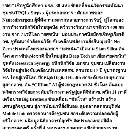
2569” เชิดชูนักศึกษา มรภ. 38 แห่ง ขับเคลื่อนนวัตกรรมพัฒนา
ชุมชน
TPQI x Steps x ผู้ประกอบการ : ศักยภาพของ
Neurodivergent ผู้ที่มีความหลากหลายทางการรับรู้ สู่โลกของ
การทำงาน
นักวิจัยไทยสุดปัง! คว้ารางวัลนานาชาติกว่า 400 ผล
งาน จาก 7 เวทีโลก “ยศชนัน” มอบประกาศนียบัตรเชิดชูเกียรติ
วช. ชูพัฒนากำลังคนวิจัย ขับเคลื่อนพลังงานยั่งยืน มุ่งเป้า Net
Zero ประเทศไทย
รองนายกฯ “ยศชนัน” เปิดเกม Siam Silica ดัน
โครงการชิปแห่งชาติ ปั้นไทยสู่ฮับ Deep Tech อาเซียน
“ยศชนัน”
ชูพลัง Research Synergy ผนึกนักวิจัย-เอกชน-ชุมชน เปลี่ยนงาน
วิจัยไทยสู่พลังขับเคลื่อนประเทศ
สรพ. ครบรอบ 17 ปี ชูมาตรฐาน
HA ไทยสู่เวทีโลก ปักหมุด Digital Health ยกระดับระบบสุขภาพ
สู่สากล
วช. ดัน “CIBbot” AI ผู้ช่วยกฎหมาย 24 ชั่วโมง ต้นแบบ
นวัตกรรมวิจัยยกระดับบริการภาครัฐสู่ยุคดิจิทัล
วช. ผนึก 11 ภาคี
เครือข่าย Big Brothers ขับเคลื่อน “ชันโรง” สร้างป่า สร้าง
เศรษฐกิจชุมชน สู่การพัฒนาที่ยั่งยืน
อย. ลุยตลาดสดธนบุรี ส่ง
Mobile Unit ตรวจอาหารถึงชุมชน ยกระดับความปลอดภัยผู้
บริโภค
วช. ผนึกมูลนิธิอาจารย์สุกรีฯ จัดประลองยอดฝีมือ
เยาวชนดนตรี ครั้งที่ 4 รอบรองฯ ภาคกลาง ชิงถ้วยพระราช