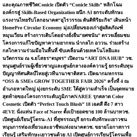
และคุณภาพชีวิต
Conicle เปิดตัว “Conicle Skills” พลิกโฉม
องค์กรสู่ Skills-Based Organization ผนึก AI ยกระดับทักษะ
แรงงานไทยรับโลกอนาคต
“อุไรวรรณ ตันติพิริยะกิจ” เดินหน้า
HomePro Circular Economy มุ่งเปลี่ยนของเก่าสู่ผลิตภัณฑ์
หมุนเวียน สร้างการเติบโตอย่างยั่งยืน
“ยศชนัน” ตรวจเยี่ยมชม
โครงการแก้ไขปัญหาความยากจน นำกลไก อววน. ร่วมสร้าง
กลไกความร่วมมือในพื้นที่ ขับเคลื่อนด้วยเทคโนโลยีและ
นวัตกรรม ณ จ.ยโสธร
“ดนุพร” เปิดงาน “ART DNA HUB” วช.
หนุนศูนย์รวมผู้เชี่ยวชาญและศูนย์กลางองค์ความรู้ ยกระดับทุน
ปัญญาทัศนศิลป์ไทยสู่เวทีนานาชาติ
สสว. เปิดฉากมหกรรม
“OSS & SMEs GROW TOGETHER FAIR 2026” ครั้งที่ 4 ณ
อำเภอหาดใหญ่ มุ่งยกระดับ SME ใต้สู่ความสำเร็จ เป็นจุดหมาย
สุดท้ายของโครงการระดับภูมิภาค
NAREE รุกตลาด Color
Cosmetic เปิดตัว “Perfect Touch Blush” 18 เฉดสี ดึง 7 สาว
4EVE นั่งแท่น Face of Naree ตั้งเป้ายอดขาย 100 ล้านบาท
วช.
เปิดศูนย์เรียนรู้โดรน–AI ที่สุพรรณบุรี ยกระดับทักษะเยาวชน
หนุนการท่องเที่ยวและอาชีพแห่งอนาคต
วช. ขยายโอกาสการ
เรียนรู้ เสริมทักษะเยาวชนด้วย AI เปิดศูนย์การเรียนรู้โดรนเพื่อ