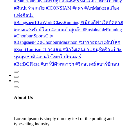
#PaintYourCity #เศรษฐกิจวัฒนธรรม #CreativeEconomy
#ศิลปะร่วมสมัย #ICONSIAM #สศร #ArtMarket #เมือง
แห่งศิลปะ
#Bangsaen10 #WorldClassRunning #เมืองกีฬาเวิลด์คลาส
#บางแสนรักษ์โลก #จากแก้วสู่กล้า #SustainableRunning
#ChonburiSportsCity
#Bangsaen42 #ChonburiMarathon #มาราธอนระดับโลก
#SportTourism #บางแสน #นักวิ่งเคนยา #อนุชิตจิว #ปิยะ
นุชสุขชาติ #งานวิ่งไทยโกอินเตอร์
#BarBQPlaza #บาร์บีคิวพลาซ่า #วิตอะเดย์ #บาร์บีกอน
About Us
Lorem Ipsum is simply dummy text of the printing and
typesetting industry.