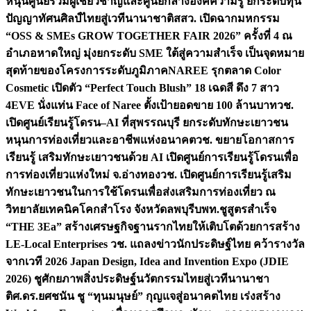
หนุนศูนย์รวมผู้เชี่ยวชาญและศูนย์กลางองค์ความรู้ ยกระดับทุน
ปัญญาทัศนศิลป์ไทยสู่เวทีนานาชาติ
สสว. เปิดฉากมหกรรม
“OSS & SMEs GROW TOGETHER FAIR 2026” ครั้งที่ 4 ณ
อำเภอหาดใหญ่ มุ่งยกระดับ SME ใต้สู่ความสำเร็จ เป็นจุดหมาย
สุดท้ายของโครงการระดับภูมิภาค
NAREE รุกตลาด Color
Cosmetic เปิดตัว “Perfect Touch Blush” 18 เฉดสี ดึง 7 สาว
4EVE นั่งแท่น Face of Naree ตั้งเป้ายอดขาย 100 ล้านบาท
วช.
เปิดศูนย์เรียนรู้โดรน–AI ที่สุพรรณบุรี ยกระดับทักษะเยาวชน
หนุนการท่องเที่ยวและอาชีพแห่งอนาคต
วช. ขยายโอกาสการ
เรียนรู้ เสริมทักษะเยาวชนด้วย AI เปิดศูนย์การเรียนรู้โดรนเพื่อ
การท่องเที่ยวแห่งใหม่ จ.อ่างทอง
วช. เปิดศูนย์การเรียนรู้เสริม
ทักษะเยาวชนในการใช้โดรนเพื่อส่งเสริมการท่องเที่ยว ณ
วิทยาลัยเทคนิคโคกสำโรง จังหวัดลพบุรี
บพท.ชูสูตรสำเร็จ
“THE 3Ea” สร้างเศรษฐกิจฐานรากไทยให้เติบโตด้วยการสร้าง
LE-Local Enterprises
วช. แถลงข่าวนักประดิษฐ์ไทย คว้ารางวัล
จากเวที 2026 Japan Design, Idea and Invention Expo (JDIE
2026) ชูศักยภาพสิ่งประดิษฐ์นวัตกรรมไทยสู่เวทีนานาชา
ติ
ศ.ดร.ยศชนัน ชู “ทุนมนุษย์” กุญแจสู่อนาคตไทย เร่งสร้าง