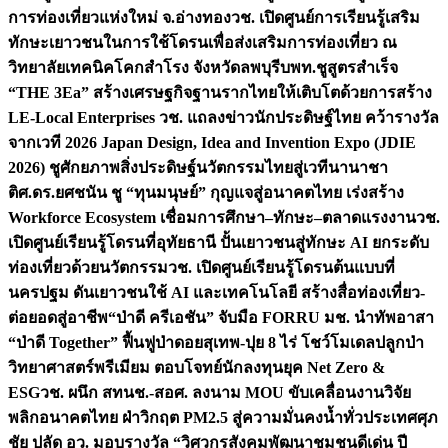
การท่องเที่ยวแห่งใหม่ จ.อ่างทอง
วช. เปิดศูนย์การเรียนรู้เสริม
ทักษะเยาวชนในการใช้โดรนเพื่อส่งเสริมการท่องเที่ยว ณ
วิทยาลัยเทคนิคโคกสำโรง จังหวัดลพบุรี
บพท.ชูสูตรสำเร็จ
“THE 3Ea” สร้างเศรษฐกิจฐานรากไทยให้เติบโตด้วยการสร้าง
LE-Local Enterprises
วช. แถลงข่าวนักประดิษฐ์ไทย คว้ารางวัล
จากเวที 2026 Japan Design, Idea and Invention Expo (JDIE
2026) ชูศักยภาพสิ่งประดิษฐ์นวัตกรรมไทยสู่เวทีนานาชา
ติ
ศ.ดร.ยศชนัน ชู “ทุนมนุษย์” กุญแจสู่อนาคตไทย เร่งสร้าง
Workforce Ecosystem เชื่อมการศึกษา–ทักษะ–ตลาดแรงงาน
วช.
เปิดศูนย์เรียนรู้โดรนที่อุทัยธานี ปั้นเยาวชนสู่ทักษะ AI ยกระดับ
ท่องเที่ยวด้วยนวัตกรรม
วช. เปิดศูนย์เรียนรู้โดรนต้นแบบที่
นครปฐม ดันเยาวชนใช้ AI และเทคโนโลยี สร้างสื่อท่องเที่ยว-
ต่อยอดสู่อาชีพ
“ป่าดี ครีเอชัน” จับมือ FORRU มช. นำทัพอาสา
“ป่าดี Together” ฟื้นฟูป่าดอยสุเทพ-ปุย 8 ไร่ โชว์โมเดลปลูกป่า
วิทยาศาสตร์พรีเมียม ตอบโจทย์นักลงทุนยุค Net Zero &
ESG
วช. ผนึก สทนช.-สอศ. ลงนาม MOU ขับเคลื่อนงานวิจัย
พลิกอนาคตไทย ฝ่าวิกฤต PM2.5 สู่ความมั่นคงน้ำทั่วประเทศ
ศุภ
ชัย ปลัด อว. มอบรางวัล “วิศวกรสังคมพัฒนาชุมชนดีเด่น ปี