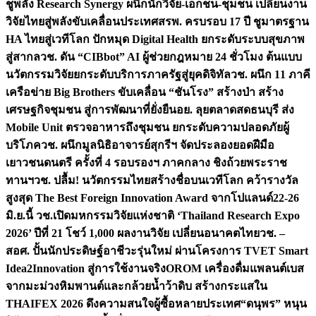
ชูพลัง Research Synergy ผนึกนักวิจัย-เอกชน-ชุมชน เปลี่ยนงาน
วิจัยไทยสู่พลังขับเคลื่อนประเทศ
สรพ. ครบรอบ 17 ปี ชูมาตรฐาน
HA ไทยสู่เวทีโลก ปักหมุด Digital Health ยกระดับระบบสุขภาพ
สู่สากล
วช. ดัน “CIBbot” AI ผู้ช่วยกฎหมาย 24 ชั่วโมง ต้นแบบ
นวัตกรรมวิจัยยกระดับบริการภาครัฐสู่ยุคดิจิทัล
วช. ผนึก 11 ภาคี
เครือข่าย Big Brothers ขับเคลื่อน “ชันโรง” สร้างป่า สร้าง
เศรษฐกิจชุมชน สู่การพัฒนาที่ยั่งยืน
อย. ลุยตลาดสดธนบุรี ส่ง
Mobile Unit ตรวจอาหารถึงชุมชน ยกระดับความปลอดภัยผู้
บริโภค
วช. ผนึกมูลนิธิอาจารย์สุกรีฯ จัดประลองยอดฝีมือ
เยาวชนดนตรี ครั้งที่ 4 รอบรองฯ ภาคกลาง ชิงถ้วยพระราช
ทานฯ
วช. ปลื้ม! นวัตกรรมไทยสร้างชื่อบนเวทีโลก คว้ารางวัล
สูงสุด The Best Foreign Innovation Award จากโปแลนด์
22-26
มิ.ย.นี้ วช.เปิดมหกรรมวิจัยแห่งชาติ ‘Thailand Research Expo
2026’ ปีที่ 21 โชว์ 1,000 ผลงานวิจัย เปลี่ยนอนาคตไทย
วช. –
สอศ. ปั้นนักประดิษฐ์อาชีวะรุ่นใหม่ ผ่านโครงการ TVET Smart
Idea2Innovation สู่การใช้งานจริง
OROM เครื่องดื่มแพลนต์เบส
จากมะม่วงหิมพานต์และกล้วยน้ำว้าดิบ สร้างกระแสใน
THAIFEX 2026 ดึงความสนใจผู้ซื้อหลายประเทศ
“ดนุพร” หนุน