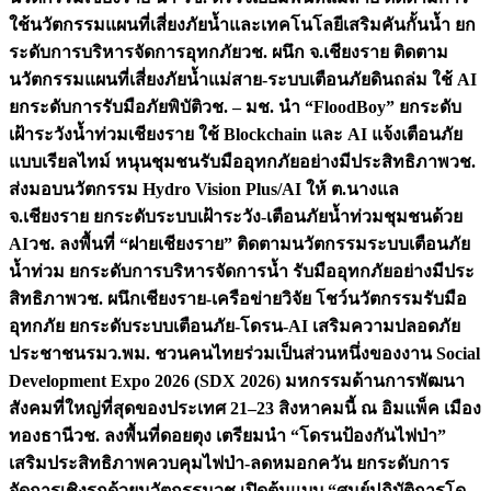
ใช้นวัตกรรมแผนที่เสี่ยงภัยน้ำและเทคโนโลยีเสริมคันกั้นน้ำ ยก
ระดับการบริหารจัดการอุทกภัย
วช. ผนึก จ.เชียงราย ติดตาม
นวัตกรรมแผนที่เสี่ยงภัยน้ำแม่สาย-ระบบเตือนภัยดินถล่ม ใช้ AI
ยกระดับการรับมือภัยพิบัติ
วช. – มช. นำ “FloodBoy” ยกระดับ
เฝ้าระวังน้ำท่วมเชียงราย ใช้ Blockchain และ AI แจ้งเตือนภัย
แบบเรียลไทม์ หนุนชุมชนรับมืออุทกภัยอย่างมีประสิทธิภาพ
วช.
ส่งมอบนวัตกรรม Hydro Vision Plus/AI ให้ ต.นางแล
จ.เชียงราย ยกระดับระบบเฝ้าระวัง-เตือนภัยน้ำท่วมชุมชนด้วย
AI
วช. ลงพื้นที่ “ฝายเชียงราย” ติดตามนวัตกรรมระบบเตือนภัย
น้ำท่วม ยกระดับการบริหารจัดการน้ำ รับมืออุทกภัยอย่างมีประ
สิทธิภาพ
วช. ผนึกเชียงราย-เครือข่ายวิจัย โชว์นวัตกรรมรับมือ
อุทกภัย ยกระดับระบบเตือนภัย-โดรน-AI เสริมความปลอดภัย
ประชาชน
รมว.พม. ชวนคนไทยร่วมเป็นส่วนหนึ่งของงาน Social
Development Expo 2026 (SDX 2026) มหกรรมด้านการพัฒนา
สังคมที่ใหญ่ที่สุดของประเทศ 21–23 สิงหาคมนี้ ณ อิมแพ็ค เมือง
ทองธานี
วช. ลงพื้นที่ดอยตุง เตรียมนำ “โดรนป้องกันไฟป่า”
เสริมประสิทธิภาพควบคุมไฟป่า-ลดหมอกควัน ยกระดับการ
จัดการเชิงรุกด้วยนวัตกรรม
วช.เปิดต้นแบบ “ศูนย์ปฏิบัติการโด