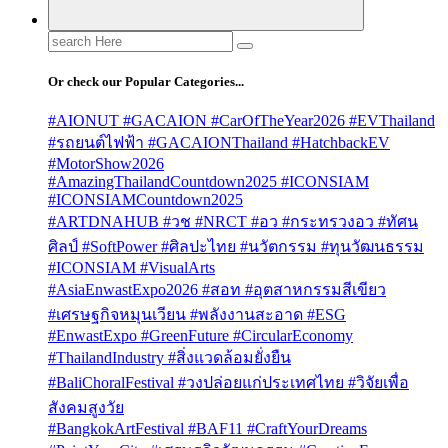
Search
for:
Or check our Popular Categories...
#AIONUT #GACAION #CarOfTheYear2026 #EVThailand
#รถยนต์ไฟฟ้า #GACAIONThailand #HatchbackEV
#MotorShow2026
#AmazingThailandCountdown2025 #ICONSIAM
#ICONSIAMCountdown2025
#ARTDNAHUB #วช #NRCT #อว #กระทรวงอว #ทัศน
ศิลป์ #SoftPower #ศิลปะไทย #นวัตกรรม #ทุนวัฒนธรรม
#ICONSIAM #VisualArts
#AsiaEnwastExpo2026 #สอท #อุตสาหกรรมสีเขียว
#เศรษฐกิจหมุนเวียน #พลังงานสะอาด #ESG
#EnwastExpo #GreenFuture #CircularEconomy
#ThailandIndustry #สิ่งแวดล้อมยั่งยืน
#BaliChoralFestival #วงปล่อยแก่ประเทศไทย #วิจัยเพื่อ
สังคมสูงวัย
#BangkokArtFestival #BAF11 #CraftYourDreams