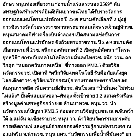
อักษร หนุนท่องเที่ยวงาน “อาบน้ำแร่แลระนอง 2569” ดัน
เศรษฐกิจสร้างสรรค์
ยินดี!ทีมเยาวชนไทย ได้รับรางวัลการ
ออกแบบแผนโดรนแปรอักษร ปี 2569 สนามคัดเลือกที่ 2 มุ่งสู่
การชิงรางวัลถ้วยพระราชทานพระบาทสมเด็จพระเจ้าอยู่หัว
วช.
หนุนสมาคมกีฬาเครื่องบินจำลองฯ เปิดสนามแข่งขันการ
ออกแบบโดรนแปรอักษร ชิงถ้วยพระราชทาน ปี 2569 สนามคัด
เลือกสนามที่ 2
วช. ผนึกกองทัพภาคที่ 2 เปิดศูนย์พัฒนา “โดรน
ยุทธวิธี” ยกระดับเทคโนโลยีความมั่นคงไทย
วช. ผนึก ววน. ถก
วิกฤต “หมอกควันภาคเหนือ” ชี้ทางออก PM2.5 ด้วยวิจัย–
นวัตกรรม
วช. เปิดเวที “ผนึกวิจัย-เทคโนโลยี รับมือภัยแล้งยุค
โลกเดือด“
วช. ชูวิจัย-นวัตกรรมปุ๋ย ทางรอดเกษตรกรไทย ลด
ต้นทุนการผลิต-เพิ่มความยั่งยืน
วช. ดันโมเดล “น้ำมั่นคง ไม่ท่วม
ไม่แล้ง” ปั้นต้นแบบสงขลา–พัทลุง ตั้งเป้าช่วย 1.2 แสนครัวเรือน
สร้างมูลค่าเศรษฐกิจกว่า 900 ล้านบาท
วช. หนุน วว. นำ
นวัตกรรมแก้ปัญหา PM2.5 ต่อยอดงานวิจัยสู่ชุมชน ณ ต.จันจว้า
ใต้ อ.แม่จัน จ.เชียงราย
วช. หนุน วว. นำวิจัยนวัตกรรมยกระดับ
การผลิตกาแฟ และศูนย์ถ่ายทอดองค์ความรู้กาแฟครบวงจร ณ
อ.แม่จริม จ.น่าน
วช. หนุน มศว. “นวัตกรรมเพื่อน้ำที่มั่นคง” ยก