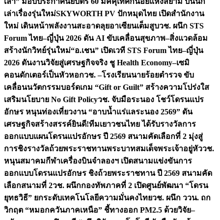
เล่า” มอบประกาศนียบัตร 60 มัคคุเทศก์น้อยแห่งสยาม ปั้นนัก
เล่าเรื่องรุ่นใหม่
SKYWORTH PV ปักหมุดไทย เปิดสำนักงาน
ใหม่ เดินหน้าพลังงานสะอาดลุยอาเซียนเต็มสูบ
วช. ผนึก STS
Forum ไทย–ญี่ปุ่น 2026 ดัน AI ขับเคลื่อนสุขภาพ–สิ่งแวดล้อม
สร้างนักวิทย์รุ่นใหม่
“อ.เชน” เปิดเวที STS Forum ไทย–ญี่ปุ่น
2026 ดันงานวิจัยสู่เศรษฐกิจจริง ชู Health Economy–เซมิ
คอนดักเตอร์เป็นหัวหอก
วช. –โรงเรียนนายร้อยตำรวจ ขับ
เคลื่อนนวัตกรรมบอร์ดเกม “Gift or Guilt” สร้างความโปร่งใส
เสริมนโยบาย No Gift Policy
วช. จับมือระนอง โชว์โดรนแปร
อักษร หนุนท่องเที่ยวงาน “อาบน้ำแร่แลระนอง 2569” ดัน
เศรษฐกิจสร้างสรรค์
ยินดี!ทีมเยาวชนไทย ได้รับรางวัลการ
ออกแบบแผนโดรนแปรอักษร ปี 2569 สนามคัดเลือกที่ 2 มุ่งสู่
การชิงรางวัลถ้วยพระราชทานพระบาทสมเด็จพระเจ้าอยู่หัว
วช.
หนุนสมาคมกีฬาเครื่องบินจำลองฯ เปิดสนามแข่งขันการ
ออกแบบโดรนแปรอักษร ชิงถ้วยพระราชทาน ปี 2569 สนามคัด
เลือกสนามที่ 2
วช. ผนึกกองทัพภาคที่ 2 เปิดศูนย์พัฒนา “โดรน
ยุทธวิธี” ยกระดับเทคโนโลยีความมั่นคงไทย
วช. ผนึก ววน. ถก
วิกฤต “หมอกควันภาคเหนือ” ชี้ทางออก PM2.5 ด้วยวิจัย–