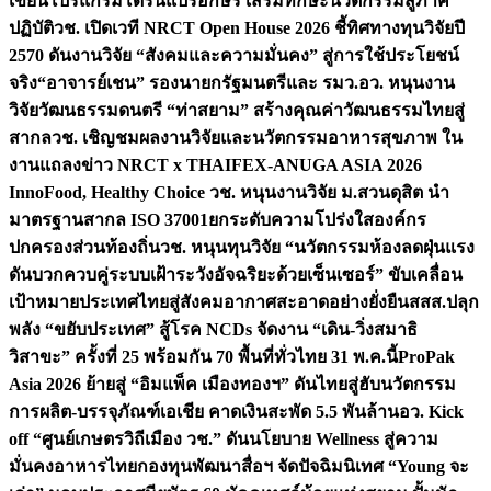
เขียนโปรแกรมโดรนแปรอักษร เสริมทักษะนวัตกรรมสู่ภาค
ปฏิบัติ
วช. เปิดเวที NRCT Open House 2026 ชี้ทิศทางทุนวิจัยปี
2570 ดันงานวิจัย “สังคมและความมั่นคง” สู่การใช้ประโยชน์
จริง
“อาจารย์เชน” รองนายกรัฐมนตรีและ รมว.อว. หนุนงาน
วิจัยวัฒนธรรมดนตรี “ท่าสยาม” สร้างคุณค่าวัฒนธรรมไทยสู่
สากล
วช. เชิญชมผลงานวิจัยและนวัตกรรมอาหารสุขภาพ ใน
งานแถลงข่าว NRCT x THAIFEX-ANUGA ASIA 2026
InnoFood, Healthy Choice
วช. หนุนงานวิจัย ม.สวนดุสิต นำ
มาตรฐานสากล ISO 37001ยกระดับความโปร่งใสองค์กร
ปกครองส่วนท้องถิ่น
วช. หนุนทุนวิจัย “นวัตกรรมห้องลดฝุ่นแรง
ดันบวกควบคู่ระบบเฝ้าระวังอัจฉริยะด้วยเซ็นเซอร์” ขับเคลื่อน
เป้าหมายประเทศไทยสู่สังคมอากาศสะอาดอย่างยั่งยืน
สสส.ปลุก
พลัง “ขยับประเทศ” สู้โรค NCDs จัดงาน “เดิน-วิ่งสมาธิ
วิสาขะ” ครั้งที่ 25 พร้อมกัน 70 พื้นที่ทั่วไทย 31 พ.ค.นี้
ProPak
Asia 2026 ย้ายสู่ “อิมแพ็ค เมืองทองฯ” ดันไทยสู่ฮับนวัตกรรม
การผลิต-บรรจุภัณฑ์เอเชีย คาดเงินสะพัด 5.5 พันล้าน
อว. Kick
off “ศูนย์เกษตรวิถีเมือง วช.” ดันนโยบาย Wellness สู่ความ
มั่นคงอาหารไทย
กองทุนพัฒนาสื่อฯ จัดปัจฉิมนิเทศ “Young จะ