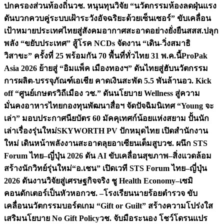
ปกครองส่วนท้องถิ่น
วช. หนุนทุนวิจัย “นวัตกรรมห้องลดฝุ่นแรง
ดันบวกควบคู่ระบบเฝ้าระวังอัจฉริยะด้วยเซ็นเซอร์” ขับเคลื่อน
เป้าหมายประเทศไทยสู่สังคมอากาศสะอาดอย่างยั่งยืน
สสส.ปลุก
พลัง “ขยับประเทศ” สู้โรค NCDs จัดงาน “เดิน-วิ่งสมาธิ
วิสาขะ” ครั้งที่ 25 พร้อมกัน 70 พื้นที่ทั่วไทย 31 พ.ค.นี้
ProPak
Asia 2026 ย้ายสู่ “อิมแพ็ค เมืองทองฯ” ดันไทยสู่ฮับนวัตกรรม
การผลิต-บรรจุภัณฑ์เอเชีย คาดเงินสะพัด 5.5 พันล้าน
อว. Kick
off “ศูนย์เกษตรวิถีเมือง วช.” ดันนโยบาย Wellness สู่ความ
มั่นคงอาหารไทย
กองทุนพัฒนาสื่อฯ จัดปัจฉิมนิเทศ “Young จะ
เล่า” มอบประกาศนียบัตร 60 มัคคุเทศก์น้อยแห่งสยาม ปั้นนัก
เล่าเรื่องรุ่นใหม่
SKYWORTH PV ปักหมุดไทย เปิดสำนักงาน
ใหม่ เดินหน้าพลังงานสะอาดลุยอาเซียนเต็มสูบ
วช. ผนึก STS
Forum ไทย–ญี่ปุ่น 2026 ดัน AI ขับเคลื่อนสุขภาพ–สิ่งแวดล้อม
สร้างนักวิทย์รุ่นใหม่
“อ.เชน” เปิดเวที STS Forum ไทย–ญี่ปุ่น
2026 ดันงานวิจัยสู่เศรษฐกิจจริง ชู Health Economy–เซมิ
คอนดักเตอร์เป็นหัวหอก
วช. –โรงเรียนนายร้อยตำรวจ ขับ
เคลื่อนนวัตกรรมบอร์ดเกม “Gift or Guilt” สร้างความโปร่งใส
เสริมนโยบาย No Gift Policy
วช. จับมือระนอง โชว์โดรนแปร