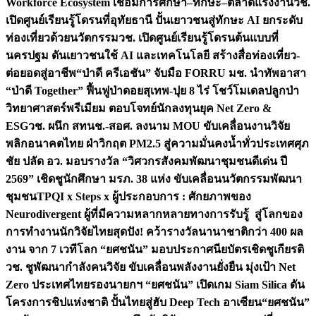
Workforce Ecosystem เชื่อมการศึกษา–ทักษะ–ตลาดแรงงาน
วช.
เปิดศูนย์เรียนรู้โดรนที่อุทัยธานี ปั้นเยาวชนสู่ทักษะ AI ยกระดับ
ท่องเที่ยวด้วยนวัตกรรม
วช. เปิดศูนย์เรียนรู้โดรนต้นแบบที่
นครปฐม ดันเยาวชนใช้ AI และเทคโนโลยี สร้างสื่อท่องเที่ยว-
ต่อยอดสู่อาชีพ
“ป่าดี ครีเอชัน” จับมือ FORRU มช. นำทัพอาสา
“ป่าดี Together” ฟื้นฟูป่าดอยสุเทพ-ปุย 8 ไร่ โชว์โมเดลปลูกป่า
วิทยาศาสตร์พรีเมียม ตอบโจทย์นักลงทุนยุค Net Zero &
ESG
วช. ผนึก สทนช.-สอศ. ลงนาม MOU ขับเคลื่อนงานวิจัย
พลิกอนาคตไทย ฝ่าวิกฤต PM2.5 สู่ความมั่นคงน้ำทั่วประเทศ
ศุภ
ชัย ปลัด อว. มอบรางวัล “วิศวกรสังคมพัฒนาชุมชนดีเด่น ปี
2569” เชิดชูนักศึกษา มรภ. 38 แห่ง ขับเคลื่อนนวัตกรรมพัฒนา
ชุมชน
TPQI x Steps x ผู้ประกอบการ : ศักยภาพของ
Neurodivergent ผู้ที่มีความหลากหลายทางการรับรู้ สู่โลกของ
การทำงาน
นักวิจัยไทยสุดปัง! คว้ารางวัลนานาชาติกว่า 400 ผล
งาน จาก 7 เวทีโลก “ยศชนัน” มอบประกาศนียบัตรเชิดชูเกียรติ
วช. ชูพัฒนากำลังคนวิจัย ขับเคลื่อนพลังงานยั่งยืน มุ่งเป้า Net
Zero ประเทศไทย
รองนายกฯ “ยศชนัน” เปิดเกม Siam Silica ดัน
โครงการชิปแห่งชาติ ปั้นไทยสู่ฮับ Deep Tech อาเซียน
“ยศชนัน”