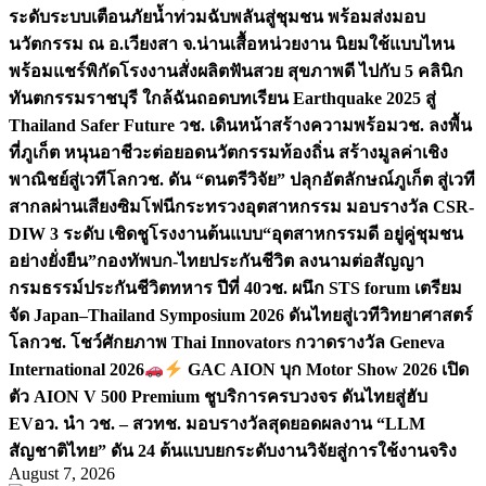
ระดับระบบเตือนภัยน้ำท่วมฉับพลันสู่ชุมชน พร้อมส่งมอบ
นวัตกรรม ณ อ.เวียงสา จ.น่าน
เสื้อหน่วยงาน นิยมใช้แบบไหน
พร้อมแชร์พิกัดโรงงานสั่งผลิต
ฟันสวย สุขภาพดี ไปกับ 5 คลินิก
ทันตกรรมราชบุรี ใกล้ฉัน
ถอดบทเรียน Earthquake 2025 สู่
Thailand Safer Future วช. เดินหน้าสร้างความพร้อม
วช. ลงพื้น
ที่ภูเก็ต หนุนอาชีวะต่อยอดนวัตกรรมท้องถิ่น สร้างมูลค่าเชิง
พาณิชย์สู่เวทีโลก
วช. ดัน “ดนตรีวิจัย” ปลุกอัตลักษณ์ภูเก็ต สู่เวที
สากลผ่านเสียงซิมโฟนี
กระทรวงอุตสาหกรรม มอบรางวัล CSR-
DIW 3 ระดับ เชิดชูโรงงานต้นแบบ“อุตสาหกรรมดี อยู่คู่ชุมชน
อย่างยั่งยืน”
กองทัพบก-ไทยประกันชีวิต ลงนามต่อสัญญา
กรมธรรม์ประกันชีวิตทหาร ปีที่ 40
วช. ผนึก STS forum เตรียม
จัด Japan–Thailand Symposium 2026 ดันไทยสู่เวทีวิทยาศาสตร์
โลก
วช. โชว์ศักยภาพ Thai Innovators กวาดรางวัล Geneva
International 2026
GAC AION บุก Motor Show 2026 เปิด
ตัว AION V 500 Premium ชูบริการครบวงจร ดันไทยสู่ฮับ
EV
อว. นำ วช. – สวทช. มอบรางวัลสุดยอดผลงาน “LLM
สัญชาติไทย” ดัน 24 ต้นแบบยกระดับงานวิจัยสู่การใช้งานจริง
August 7, 2026