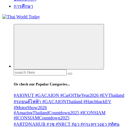
การศึกษา
Search
for:
Or check our Popular Categories...
#AIONUT #GACAION #CarOfTheYear2026 #EVThailand
#รถยนต์ไฟฟ้า #GACAIONThailand #HatchbackEV
#MotorShow2026
#AmazingThailandCountdown2025 #ICONSIAM
#ICONSIAMCountdown2025
#ARTDNAHUB #วช #NRCT #อว #กระทรวงอว #ทัศน