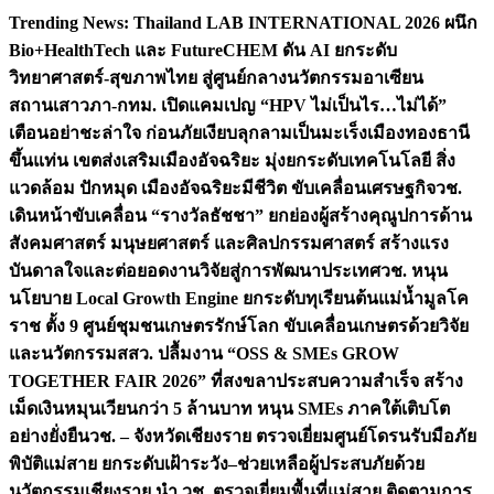
Skip
Trending News:
Thailand LAB INTERNATIONAL 2026 ผนึก
to
Bio+HealthTech และ FutureCHEM ดัน AI ยกระดับ
content
วิทยาศาสตร์-สุขภาพไทย สู่ศูนย์กลางนวัตกรรมอาเซียน
สถานเสาวภา-กทม. เปิดแคมเปญ “HPV ไม่เป็นไร…ไม่ได้”
เตือนอย่าชะล่าใจ ก่อนภัยเงียบลุกลามเป็นมะเร็ง
เมืองทองธานี
ขึ้นแท่น เขตส่งเสริมเมืองอัจฉริยะ มุ่งยกระดับเทคโนโลยี สิ่ง
แวดล้อม ปักหมุด เมืองอัจฉริยะมีชีวิต ขับเคลื่อนเศรษฐกิจ
วช.
เดินหน้าขับเคลื่อน “รางวัลธัชชา” ยกย่องผู้สร้างคุณูปการด้าน
สังคมศาสตร์ มนุษยศาสตร์ และศิลปกรรมศาสตร์ สร้างแรง
บันดาลใจและต่อยอดงานวิจัยสู่การพัฒนาประเทศ
วช. หนุน
นโยบาย Local Growth Engine ยกระดับทุเรียนต้นแม่น้ำมูลโค
ราช ตั้ง 9 ศูนย์ชุมชนเกษตรรักษ์โลก ขับเคลื่อนเกษตรด้วยวิจัย
และนวัตกรรม
สสว. ปลื้มงาน “OSS & SMEs GROW
TOGETHER FAIR 2026” ที่สงขลาประสบความสำเร็จ สร้าง
เม็ดเงินหมุนเวียนกว่า 5 ล้านบาท หนุน SMEs ภาคใต้เติบโต
อย่างยั่งยืน
วช. – จังหวัดเชียงราย ตรวจเยี่ยมศูนย์โดรนรับมือภัย
พิบัติแม่สาย ยกระดับเฝ้าระวัง–ช่วยเหลือผู้ประสบภัยด้วย
นวัตกรรม
เชียงราย นำ วช. ตรวจเยี่ยมพื้นที่แม่สาย ติดตามการ