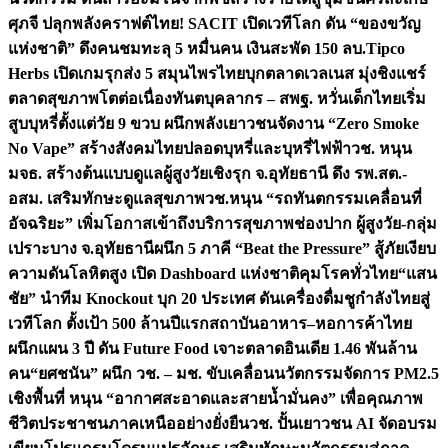
ศุภจี ปลุกพลังคราฟต์ไทย! SACIT เปิดเวทีโลก ดัน “ของขวัญ
แห่งชาติ” ดึงคนชมทะลุ 5 หมื่นคน เงินสะพัด 150 ลบ.
Tipco
Herbs เปิดเกมรุกส่ง 5 สมุนไพรไทยบุกตลาดเวลเนส มุ่งชิงแชร์
ตลาดสุขภาพโตต่อเนื่อง
ทันตบุคลากร – สพฐ. หวั่นเด็กไทยเริ่ม
สูบบุหรี่ตั้งแต่วัย 9 ขวบ ผนึกพลังเยาวชนจัดงาน “Zero Smoke
No Vape” สร้างสังคมไทยปลอดบุหรี่และบุหรี่ไฟฟ้า
วช. หนุน
มจธ. สร้างต้นแบบดูแลผู้สูงวัยเชิงรุก จ.อุทัยธานี ดึง รพ.สต.-
อสม. เสริมทักษะดูแลสุขภาพ
วช.หนุน “รถทันตกรรมเคลื่อนที่
อัจฉริยะ” เพิ่มโอกาสเข้าถึงบริการสุขภาพช่องปาก ผู้สูงวัย-กลุ่ม
เปราะบาง จ.อุทัยธานี
ผนึก 5 ภาคี “Beat the Pressure” สู้ภัยเงียบ
ความดันโลหิตสูง เปิด Dashboard แห่งชาติคุมโรคทั่วไทย
“แสน
ชัย” นำทีม Knockout บุก 20 ประเทศ ดันเครื่องดื่มชูกำลังไทยสู่
เวทีโลก ตั้งเป้า 500 ล้านปีแรก
สถาบันอาหาร–หอการค้าไทย
ผนึกแผน 3 ปี ดัน Future Food เจาะตลาดอินเดีย 1.46 พันล้าน
คน
“ยศชนัน” ผนึก วช. – มช. ขับเคลื่อนนวัตกรรมจัดการ PM2.5
เชิงพื้นที่ หนุน “อากาศสะอาดและสายน้ำมั่นคง” เพื่อคุณภาพ
ชีวิตประชาชนภาคเหนืออย่างยั่งยืน
วช. ปั้นเยาวชน AI จัดอบรม