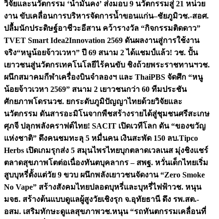
วิจัยและนวัตกรรม ‘น้ำมั่นคง’ ส่งมอบ 9 นวัตกรรมสู่ 21 หน่วย
งาน ขับเคลื่อนการบริหารจัดการน้ำขอนแก่น–ชัยภูมิ
วช.-สอศ.
ปลื้มนักประดิษฐ์อาชีวะอีสาน คว้ารางวัล “กิจกรรมติดดาว”
TVET Smart Idea2Innovation 2569 ดันผลงานสู่การใช้งาน
จริง
“หนูน้อยจ้าวเวหา” ปี 69 สนาม 2 ได้แชมป์แล้ว! วช. ปั้น
เยาวชนสู่นวัตกรเทคโนโลยีไร้คนขับ ชิงถ้วยพระราชทานฯ
วช.
ผนึกสมาคมกีฬาเครื่องบินจำลองฯ และ ThaiPBS จัดศึก “หนู
น้อยจ้าวเวหา 2569” สนาม 2 เยาวชนกว่า 60 ทีมประชัน
ศักยภาพโดรน
วช. ยกระดับภูมิปัญญาไทยด้วยวิจัยและ
นวัตกรรม ดันสารอะมิโนจากพืชสร้างรายได้สู่ชุมชนศรีสะเกษ
ศุภจี ปลุกพลังคราฟต์ไทย! SACIT เปิดเวทีโลก ดัน “ของขวัญ
แห่งชาติ” ดึงคนชมทะลุ 5 หมื่นคน เงินสะพัด 150 ลบ.
Tipco
Herbs เปิดเกมรุกส่ง 5 สมุนไพรไทยบุกตลาดเวลเนส มุ่งชิงแชร์
ตลาดสุขภาพโตต่อเนื่อง
ทันตบุคลากร – สพฐ. หวั่นเด็กไทยเริ่ม
สูบบุหรี่ตั้งแต่วัย 9 ขวบ ผนึกพลังเยาวชนจัดงาน “Zero Smoke
No Vape” สร้างสังคมไทยปลอดบุหรี่และบุหรี่ไฟฟ้า
วช. หนุน
มจธ. สร้างต้นแบบดูแลผู้สูงวัยเชิงรุก จ.อุทัยธานี ดึง รพ.สต.-
อสม. เสริมทักษะดูแลสุขภาพ
วช.หนุน “รถทันตกรรมเคลื่อนที่