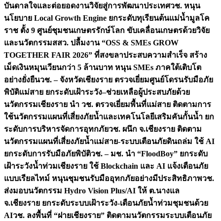
บันดาลใจและต่อยอดงานวิจัยสู่การพัฒนาประเทศ
วช. หนุน
นโยบาย Local Growth Engine ยกระดับทุเรียนต้นแม่น้ำมูลโค
ราช ตั้ง 9 ศูนย์ชุมชนเกษตรรักษ์โลก ขับเคลื่อนเกษตรด้วยวิจัย
และนวัตกรรม
สสว. ปลื้มงาน “OSS & SMEs GROW
TOGETHER FAIR 2026” ที่สงขลาประสบความสำเร็จ สร้าง
เม็ดเงินหมุนเวียนกว่า 5 ล้านบาท หนุน SMEs ภาคใต้เติบโต
อย่างยั่งยืน
วช. – จังหวัดเชียงราย ตรวจเยี่ยมศูนย์โดรนรับมือภัย
พิบัติแม่สาย ยกระดับเฝ้าระวัง–ช่วยเหลือผู้ประสบภัยด้วย
นวัตกรรม
เชียงราย นำ วช. ตรวจเยี่ยมพื้นที่แม่สาย ติดตามการ
ใช้นวัตกรรมแผนที่เสี่ยงภัยน้ำและเทคโนโลยีเสริมคันกั้นน้ำ ยก
ระดับการบริหารจัดการอุทกภัย
วช. ผนึก จ.เชียงราย ติดตาม
นวัตกรรมแผนที่เสี่ยงภัยน้ำแม่สาย-ระบบเตือนภัยดินถล่ม ใช้ AI
ยกระดับการรับมือภัยพิบัติ
วช. – มช. นำ “FloodBoy” ยกระดับ
เฝ้าระวังน้ำท่วมเชียงราย ใช้ Blockchain และ AI แจ้งเตือนภัย
แบบเรียลไทม์ หนุนชุมชนรับมืออุทกภัยอย่างมีประสิทธิภาพ
วช.
ส่งมอบนวัตกรรม Hydro Vision Plus/AI ให้ ต.นางแล
จ.เชียงราย ยกระดับระบบเฝ้าระวัง-เตือนภัยน้ำท่วมชุมชนด้วย
AI
วช. ลงพื้นที่ “ฝายเชียงราย” ติดตามนวัตกรรมระบบเตือนภัย