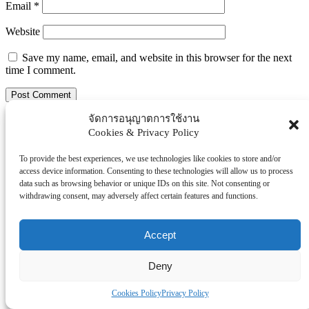
Email
*
Website
Save my name, email, and website in this browser for the next
time I comment.
จัดการอนุญาตการใช้งาน
Search
Cookies & Privacy Policy
Search
To provide the best experiences, we use technologies like cookies to store and/or
Explore Topics
access device information. Consenting to these technologies will allow us to process
data such as browsing behavior or unique IDs on this site. Not consenting or
Thaiworldtoday
withdrawing consent, may adversely affect certain features and functions.
Uncategorized
การศึกษา
ธุรกิจ/ประกัน/การเงิน
Accept
บันเทิง/กีฬา
Deny
ภาครัฐ/ราชการ
ยานยนต์
Cookies Policy
Privacy Policy
อสังหา