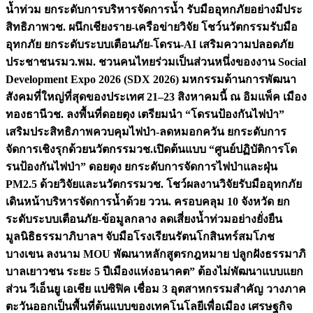
น้ำท่วม ยกระดับการบริหารจัดการน้ำ รับมืออุทกภัยอย่างมีประ
สิทธิภาพ
วช. ผนึกเชียงราย-เครือข่ายวิจัย โชว์นวัตกรรมรับมือ
อุทกภัย ยกระดับระบบเตือนภัย-โดรน-AI เสริมความปลอดภัย
ประชาชน
รมว.พม. ชวนคนไทยร่วมเป็นส่วนหนึ่งของงาน Social
Development Expo 2026 (SDX 2026) มหกรรมด้านการพัฒนา
สังคมที่ใหญ่ที่สุดของประเทศ 21–23 สิงหาคมนี้ ณ อิมแพ็ค เมือง
ทองธานี
วช. ลงพื้นที่ดอยตุง เตรียมนำ “โดรนป้องกันไฟป่า”
เสริมประสิทธิภาพควบคุมไฟป่า-ลดหมอกควัน ยกระดับการ
จัดการเชิงรุกด้วยนวัตกรรม
วช.เปิดต้นแบบ “ศูนย์ปฏิบัติการโด
รนป้องกันไฟป่า” ดอยตุง ยกระดับการจัดการไฟป่าและฝุ่น
PM2.5 ด้วยวิจัยและนวัตกรรม
วช. โชว์ผลงานวิจัยรับมืออุทกภัย
เดินหน้าบริหารจัดการน้ำด้วย ววน. ครอบคลุม 10 จังหวัด ยก
ระดับระบบเตือนภัย-ข้อมูลกลาง ลดเสี่ยงน้ำท่วมอย่างยั่งยืน
มูลนิธิธรรมาภิบาลฯ จับมือโรงเรียนรัตนโกสินทร์สมโภช
บางเขน ลงนาม MOU พัฒนาหลักสูตรกฎหมาย ปลูกฝังธรรมาภิ
บาลเยาวชน ระยะ 5 ปี
เมืองแห่งอนาคต” ต้องไม่พัฒนาแบบแยก
ส่วน วีเอ็นยู เอเชีย แปซิฟิค เชื่อม 3 อุตสาหกรรมสำคัญ วางภาค
ตะวันออกเป็นพื้นที่ต้นแบบของเทคโนโลยีเพื่อเมือง เศรษฐกิจ