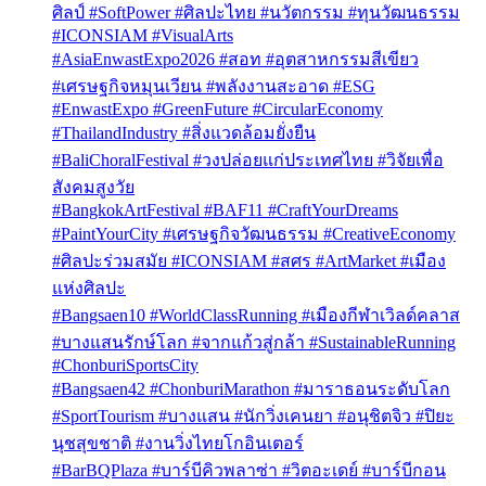
ศิลป์ #SoftPower #ศิลปะไทย #นวัตกรรม #ทุนวัฒนธรรม
#ICONSIAM #VisualArts
#AsiaEnwastExpo2026 #สอท #อุตสาหกรรมสีเขียว
#เศรษฐกิจหมุนเวียน #พลังงานสะอาด #ESG
#EnwastExpo #GreenFuture #CircularEconomy
#ThailandIndustry #สิ่งแวดล้อมยั่งยืน
#BaliChoralFestival #วงปล่อยแก่ประเทศไทย #วิจัยเพื่อ
สังคมสูงวัย
#BangkokArtFestival #BAF11 #CraftYourDreams
#PaintYourCity #เศรษฐกิจวัฒนธรรม #CreativeEconomy
#ศิลปะร่วมสมัย #ICONSIAM #สศร #ArtMarket #เมือง
แห่งศิลปะ
#Bangsaen10 #WorldClassRunning #เมืองกีฬาเวิลด์คลาส
#บางแสนรักษ์โลก #จากแก้วสู่กล้า #SustainableRunning
#ChonburiSportsCity
#Bangsaen42 #ChonburiMarathon #มาราธอนระดับโลก
#SportTourism #บางแสน #นักวิ่งเคนยา #อนุชิตจิว #ปิยะ
นุชสุขชาติ #งานวิ่งไทยโกอินเตอร์
#BarBQPlaza #บาร์บีคิวพลาซ่า #วิตอะเดย์ #บาร์บีกอน