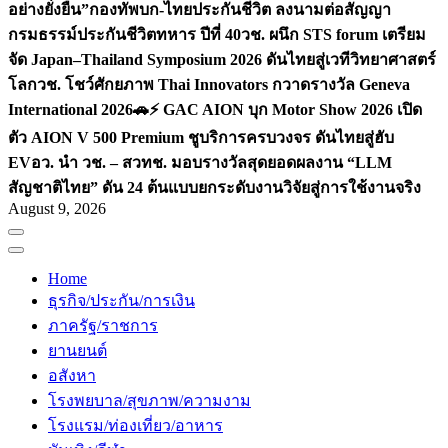
อย่างยั่งยืน”
กองทัพบก-ไทยประกันชีวิต ลงนามต่อสัญญา
กรมธรรม์ประกันชีวิตทหาร ปีที่ 40
วช. ผนึก STS forum เตรียม
จัด Japan–Thailand Symposium 2026 ดันไทยสู่เวทีวิทยาศาสตร์
โลก
วช. โชว์ศักยภาพ Thai Innovators กวาดรางวัล Geneva
International 2026
🚗⚡️ GAC AION บุก Motor Show 2026 เปิด
ตัว AION V 500 Premium ชูบริการครบวงจร ดันไทยสู่ฮับ
EV
อว. นำ วช. – สวทช. มอบรางวัลสุดยอดผลงาน “LLM
สัญชาติไทย” ดัน 24 ต้นแบบยกระดับงานวิจัยสู่การใช้งานจริง
August 9, 2026
Home
ธุรกิจ/ประกัน/การเงิน
ภาครัฐ/ราชการ
ยานยนต์
อสังหา
โรงพยบาล/สุขภาพ/ความงาม
โรงแรม/ท่องเที่ยว/อาหาร