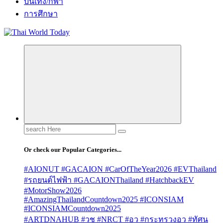
บันเทิง/กีฬา
การศึกษา
Search
for:
Or check our Popular Categories...
#AIONUT #GACAION #CarOfTheYear2026 #EVThailand
#รถยนต์ไฟฟ้า #GACAIONThailand #HatchbackEV
#MotorShow2026
#AmazingThailandCountdown2025 #ICONSIAM
#ICONSIAMCountdown2025
#ARTDNAHUB #วช #NRCT #อว #กระทรวงอว #ทัศน