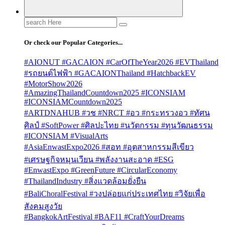
Search
for:
Or check our Popular Categories...
#AIONUT #GACAION #CarOfTheYear2026 #EVThailand
#รถยนต์ไฟฟ้า #GACAIONThailand #HatchbackEV
#MotorShow2026
#AmazingThailandCountdown2025 #ICONSIAM
#ICONSIAMCountdown2025
#ARTDNAHUB #วช #NRCT #อว #กระทรวงอว #ทัศน
ศิลป์ #SoftPower #ศิลปะไทย #นวัตกรรม #ทุนวัฒนธรรม
#ICONSIAM #VisualArts
#AsiaEnwastExpo2026 #สอท #อุตสาหกรรมสีเขียว
#เศรษฐกิจหมุนเวียน #พลังงานสะอาด #ESG
#EnwastExpo #GreenFuture #CircularEconomy
#ThailandIndustry #สิ่งแวดล้อมยั่งยืน
#BaliChoralFestival #วงปล่อยแก่ประเทศไทย #วิจัยเพื่อ
สังคมสูงวัย
#BangkokArtFestival #BAF11 #CraftYourDreams