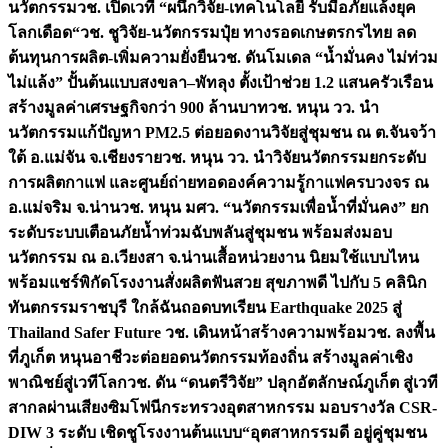
นวัตกรรม
วช. เปิดเวที “ผนึกวิจัย-เทคโนโลยี รับมือภัยแล้งยุค
โลกเดือด“
วช. ชูวิจัย-นวัตกรรมปุ๋ย ทางรอดเกษตรกรไทย ลด
ต้นทุนการผลิต-เพิ่มความยั่งยืน
วช. ดันโมเดล “น้ำมั่นคง ไม่ท่วม
ไม่แล้ง” ปั้นต้นแบบสงขลา–พัทลุง ตั้งเป้าช่วย 1.2 แสนครัวเรือน
สร้างมูลค่าเศรษฐกิจกว่า 900 ล้านบาท
วช. หนุน วว. นำ
นวัตกรรมแก้ปัญหา PM2.5 ต่อยอดงานวิจัยสู่ชุมชน ณ ต.จันจว้า
ใต้ อ.แม่จัน จ.เชียงราย
วช. หนุน วว. นำวิจัยนวัตกรรมยกระดับ
การผลิตกาแฟ และศูนย์ถ่ายทอดองค์ความรู้กาแฟครบวงจร ณ
อ.แม่จริม จ.น่าน
วช. หนุน มศว. “นวัตกรรมเพื่อน้ำที่มั่นคง” ยก
ระดับระบบเตือนภัยน้ำท่วมฉับพลันสู่ชุมชน พร้อมส่งมอบ
นวัตกรรม ณ อ.เวียงสา จ.น่าน
เสื้อหน่วยงาน นิยมใช้แบบไหน
พร้อมแชร์พิกัดโรงงานสั่งผลิต
ฟันสวย สุขภาพดี ไปกับ 5 คลินิก
ทันตกรรมราชบุรี ใกล้ฉัน
ถอดบทเรียน Earthquake 2025 สู่
Thailand Safer Future วช. เดินหน้าสร้างความพร้อม
วช. ลงพื้น
ที่ภูเก็ต หนุนอาชีวะต่อยอดนวัตกรรมท้องถิ่น สร้างมูลค่าเชิง
พาณิชย์สู่เวทีโลก
วช. ดัน “ดนตรีวิจัย” ปลุกอัตลักษณ์ภูเก็ต สู่เวที
สากลผ่านเสียงซิมโฟนี
กระทรวงอุตสาหกรรม มอบรางวัล CSR-
DIW 3 ระดับ เชิดชูโรงงานต้นแบบ“อุตสาหกรรมดี อยู่คู่ชุมชน