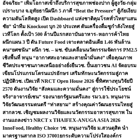
อัจฉริยะ” เพิ่มโอกาสเข้าถึงบริการสุขภาพช่องปาก ผู้สูงวัย-กลุ่ม
เปราะบาง จ.อุทัยธานี
ผนึก 5 ภาคี “Beat the Pressure” สู้ภัยเงียบ
ความดันโลหิตสูง เปิด Dashboard แห่งชาติคุมโรคทั่วไทย
“แสน
ชัย” นำทีม Knockout บุก 20 ประเทศ ดันเครื่องดื่มชูกำลังไทยสู่
เวทีโลก ตั้งเป้า 500 ล้านปีแรก
สถาบันอาหาร–หอการค้าไทย
ผนึกแผน 3 ปี ดัน Future Food เจาะตลาดอินเดีย 1.46 พันล้าน
คน
“ยศชนัน” ผนึก วช. – มช. ขับเคลื่อนนวัตกรรมจัดการ PM2.5
เชิงพื้นที่ หนุน “อากาศสะอาดและสายน้ำมั่นคง” เพื่อคุณภาพ
ชีวิตประชาชนภาคเหนืออย่างยั่งยืน
วช. ปั้นเยาวชน AI จัดอบรม
เขียนโปรแกรมโดรนแปรอักษร เสริมทักษะนวัตกรรมสู่ภาค
ปฏิบัติ
วช. เปิดเวที NRCT Open House 2026 ชี้ทิศทางทุนวิจัยปี
2570 ดันงานวิจัย “สังคมและความมั่นคง” สู่การใช้ประโยชน์
จริง
“อาจารย์เชน” รองนายกรัฐมนตรีและ รมว.อว. หนุนงาน
วิจัยวัฒนธรรมดนตรี “ท่าสยาม” สร้างคุณค่าวัฒนธรรมไทยสู่
สากล
วช. เชิญชมผลงานวิจัยและนวัตกรรมอาหารสุขภาพ ใน
งานแถลงข่าว NRCT x THAIFEX-ANUGA ASIA 2026
InnoFood, Healthy Choice
วช. หนุนงานวิจัย ม.สวนดุสิต นำ
มาตรฐานสากล ISO 37001ยกระดับความโปร่งใสองค์กร