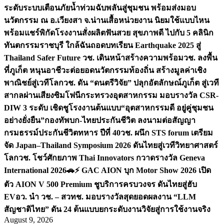
ระดับระบบเตือนภัยน้ำท่วมฉับพลันสู่ชุมชน พร้อมส่งมอบ
นวัตกรรม ณ อ.เวียงสา จ.น่าน
เสื้อหน่วยงาน นิยมใช้แบบไหน
พร้อมแชร์พิกัดโรงงานสั่งผลิต
ฟันสวย สุขภาพดี ไปกับ 5 คลินิก
ทันตกรรมราชบุรี ใกล้ฉัน
ถอดบทเรียน Earthquake 2025 สู่
Thailand Safer Future วช. เดินหน้าสร้างความพร้อม
วช. ลงพื้น
ที่ภูเก็ต หนุนอาชีวะต่อยอดนวัตกรรมท้องถิ่น สร้างมูลค่าเชิง
พาณิชย์สู่เวทีโลก
วช. ดัน “ดนตรีวิจัย” ปลุกอัตลักษณ์ภูเก็ต สู่เวที
สากลผ่านเสียงซิมโฟนี
กระทรวงอุตสาหกรรม มอบรางวัล CSR-
DIW 3 ระดับ เชิดชูโรงงานต้นแบบ“อุตสาหกรรมดี อยู่คู่ชุมชน
อย่างยั่งยืน”
กองทัพบก-ไทยประกันชีวิต ลงนามต่อสัญญา
กรมธรรม์ประกันชีวิตทหาร ปีที่ 40
วช. ผนึก STS forum เตรียม
จัด Japan–Thailand Symposium 2026 ดันไทยสู่เวทีวิทยาศาสตร์
โลก
วช. โชว์ศักยภาพ Thai Innovators กวาดรางวัล Geneva
International 2026
🚗⚡️ GAC AION บุก Motor Show 2026 เปิด
ตัว AION V 500 Premium ชูบริการครบวงจร ดันไทยสู่ฮับ
EV
อว. นำ วช. – สวทช. มอบรางวัลสุดยอดผลงาน “LLM
สัญชาติไทย” ดัน 24 ต้นแบบยกระดับงานวิจัยสู่การใช้งานจริง
August 9, 2026