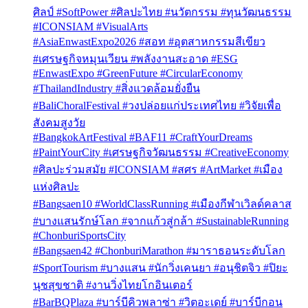
ศิลป์ #SoftPower #ศิลปะไทย #นวัตกรรม #ทุนวัฒนธรรม
#ICONSIAM #VisualArts
#AsiaEnwastExpo2026 #สอท #อุตสาหกรรมสีเขียว
#เศรษฐกิจหมุนเวียน #พลังงานสะอาด #ESG
#EnwastExpo #GreenFuture #CircularEconomy
#ThailandIndustry #สิ่งแวดล้อมยั่งยืน
#BaliChoralFestival #วงปล่อยแก่ประเทศไทย #วิจัยเพื่อ
สังคมสูงวัย
#BangkokArtFestival #BAF11 #CraftYourDreams
#PaintYourCity #เศรษฐกิจวัฒนธรรม #CreativeEconomy
#ศิลปะร่วมสมัย #ICONSIAM #สศร #ArtMarket #เมือง
แห่งศิลปะ
#Bangsaen10 #WorldClassRunning #เมืองกีฬาเวิลด์คลาส
#บางแสนรักษ์โลก #จากแก้วสู่กล้า #SustainableRunning
#ChonburiSportsCity
#Bangsaen42 #ChonburiMarathon #มาราธอนระดับโลก
#SportTourism #บางแสน #นักวิ่งเคนยา #อนุชิตจิว #ปิยะ
นุชสุขชาติ #งานวิ่งไทยโกอินเตอร์
#BarBQPlaza #บาร์บีคิวพลาซ่า #วิตอะเดย์ #บาร์บีกอน