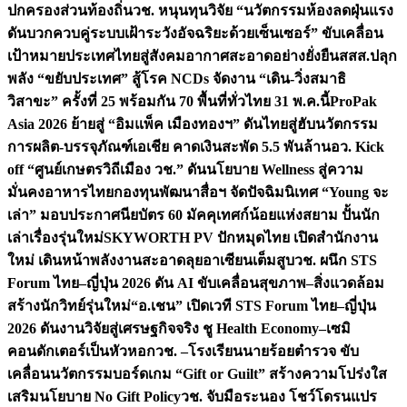
ปกครองส่วนท้องถิ่น
วช. หนุนทุนวิจัย “นวัตกรรมห้องลดฝุ่นแรง
ดันบวกควบคู่ระบบเฝ้าระวังอัจฉริยะด้วยเซ็นเซอร์” ขับเคลื่อน
เป้าหมายประเทศไทยสู่สังคมอากาศสะอาดอย่างยั่งยืน
สสส.ปลุก
พลัง “ขยับประเทศ” สู้โรค NCDs จัดงาน “เดิน-วิ่งสมาธิ
วิสาขะ” ครั้งที่ 25 พร้อมกัน 70 พื้นที่ทั่วไทย 31 พ.ค.นี้
ProPak
Asia 2026 ย้ายสู่ “อิมแพ็ค เมืองทองฯ” ดันไทยสู่ฮับนวัตกรรม
การผลิต-บรรจุภัณฑ์เอเชีย คาดเงินสะพัด 5.5 พันล้าน
อว. Kick
off “ศูนย์เกษตรวิถีเมือง วช.” ดันนโยบาย Wellness สู่ความ
มั่นคงอาหารไทย
กองทุนพัฒนาสื่อฯ จัดปัจฉิมนิเทศ “Young จะ
เล่า” มอบประกาศนียบัตร 60 มัคคุเทศก์น้อยแห่งสยาม ปั้นนัก
เล่าเรื่องรุ่นใหม่
SKYWORTH PV ปักหมุดไทย เปิดสำนักงาน
ใหม่ เดินหน้าพลังงานสะอาดลุยอาเซียนเต็มสูบ
วช. ผนึก STS
Forum ไทย–ญี่ปุ่น 2026 ดัน AI ขับเคลื่อนสุขภาพ–สิ่งแวดล้อม
สร้างนักวิทย์รุ่นใหม่
“อ.เชน” เปิดเวที STS Forum ไทย–ญี่ปุ่น
2026 ดันงานวิจัยสู่เศรษฐกิจจริง ชู Health Economy–เซมิ
คอนดักเตอร์เป็นหัวหอก
วช. –โรงเรียนนายร้อยตำรวจ ขับ
เคลื่อนนวัตกรรมบอร์ดเกม “Gift or Guilt” สร้างความโปร่งใส
เสริมนโยบาย No Gift Policy
วช. จับมือระนอง โชว์โดรนแปร