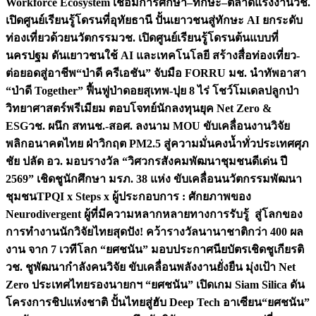
Workforce Ecosystem เชื่อมการศึกษา–ทักษะ–ตลาดแรงงาน
วช.
เปิดศูนย์เรียนรู้โดรนที่อุทัยธานี ปั้นเยาวชนสู่ทักษะ AI ยกระดับ
ท่องเที่ยวด้วยนวัตกรรม
วช. เปิดศูนย์เรียนรู้โดรนต้นแบบที่
นครปฐม ดันเยาวชนใช้ AI และเทคโนโลยี สร้างสื่อท่องเที่ยว-
ต่อยอดสู่อาชีพ
“ป่าดี ครีเอชัน” จับมือ FORRU มช. นำทัพอาสา
“ป่าดี Together” ฟื้นฟูป่าดอยสุเทพ-ปุย 8 ไร่ โชว์โมเดลปลูกป่า
วิทยาศาสตร์พรีเมียม ตอบโจทย์นักลงทุนยุค Net Zero &
ESG
วช. ผนึก สทนช.-สอศ. ลงนาม MOU ขับเคลื่อนงานวิจัย
พลิกอนาคตไทย ฝ่าวิกฤต PM2.5 สู่ความมั่นคงน้ำทั่วประเทศ
ศุภ
ชัย ปลัด อว. มอบรางวัล “วิศวกรสังคมพัฒนาชุมชนดีเด่น ปี
2569” เชิดชูนักศึกษา มรภ. 38 แห่ง ขับเคลื่อนนวัตกรรมพัฒนา
ชุมชน
TPQI x Steps x ผู้ประกอบการ : ศักยภาพของ
Neurodivergent ผู้ที่มีความหลากหลายทางการรับรู้ สู่โลกของ
การทำงาน
นักวิจัยไทยสุดปัง! คว้ารางวัลนานาชาติกว่า 400 ผล
งาน จาก 7 เวทีโลก “ยศชนัน” มอบประกาศนียบัตรเชิดชูเกียรติ
วช. ชูพัฒนากำลังคนวิจัย ขับเคลื่อนพลังงานยั่งยืน มุ่งเป้า Net
Zero ประเทศไทย
รองนายกฯ “ยศชนัน” เปิดเกม Siam Silica ดัน
โครงการชิปแห่งชาติ ปั้นไทยสู่ฮับ Deep Tech อาเซียน
“ยศชนัน”