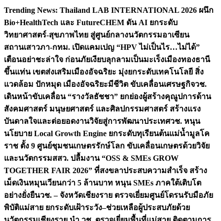
Skip
Trending News:
Thailand LAB INTERNATIONAL 2026 ผนึก
to
Bio+HealthTech และ FutureCHEM ดัน AI ยกระดับ
content
วิทยาศาสตร์-สุขภาพไทย สู่ศูนย์กลางนวัตกรรมอาเซียน
สถานเสาวภา-กทม. เปิดแคมเปญ “HPV ไม่เป็นไร…ไม่ได้”
เตือนอย่าชะล่าใจ ก่อนภัยเงียบลุกลามเป็นมะเร็ง
เมืองทองธานี
ขึ้นแท่น เขตส่งเสริมเมืองอัจฉริยะ มุ่งยกระดับเทคโนโลยี สิ่ง
แวดล้อม ปักหมุด เมืองอัจฉริยะมีชีวิต ขับเคลื่อนเศรษฐกิจ
วช.
เดินหน้าขับเคลื่อน “รางวัลธัชชา” ยกย่องผู้สร้างคุณูปการด้าน
สังคมศาสตร์ มนุษยศาสตร์ และศิลปกรรมศาสตร์ สร้างแรง
บันดาลใจและต่อยอดงานวิจัยสู่การพัฒนาประเทศ
วช. หนุน
นโยบาย Local Growth Engine ยกระดับทุเรียนต้นแม่น้ำมูลโค
ราช ตั้ง 9 ศูนย์ชุมชนเกษตรรักษ์โลก ขับเคลื่อนเกษตรด้วยวิจัย
และนวัตกรรม
สสว. ปลื้มงาน “OSS & SMEs GROW
TOGETHER FAIR 2026” ที่สงขลาประสบความสำเร็จ สร้าง
เม็ดเงินหมุนเวียนกว่า 5 ล้านบาท หนุน SMEs ภาคใต้เติบโต
อย่างยั่งยืน
วช. – จังหวัดเชียงราย ตรวจเยี่ยมศูนย์โดรนรับมือภัย
พิบัติแม่สาย ยกระดับเฝ้าระวัง–ช่วยเหลือผู้ประสบภัยด้วย
นวัตกรรม
เชียงราย นำ วช. ตรวจเยี่ยมพื้นที่แม่สาย ติดตามการ