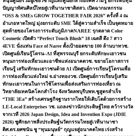
หนุนศูนย์รวมผู้เชี่ยวชาญและศูนย์กลางองค์ความรู้ ยกระดับทุน
ปัญญาทัศนศิลป์ไทยสู่เวทีนานาชาติ
สสว. เปิดฉากมหกรรม
“OSS & SMEs GROW TOGETHER FAIR 2026” ครั้งที่ 4 ณ
อำเภอหาดใหญ่ มุ่งยกระดับ SME ใต้สู่ความสำเร็จ เป็นจุดหมาย
สุดท้ายของโครงการระดับภูมิภาค
NAREE รุกตลาด Color
Cosmetic เปิดตัว “Perfect Touch Blush” 18 เฉดสี ดึง 7 สาว
4EVE นั่งแท่น Face of Naree ตั้งเป้ายอดขาย 100 ล้านบาท
วช.
เปิดศูนย์เรียนรู้โดรน–AI ที่สุพรรณบุรี ยกระดับทักษะเยาวชน
หนุนการท่องเที่ยวและอาชีพแห่งอนาคต
วช. ขยายโอกาสการ
เรียนรู้ เสริมทักษะเยาวชนด้วย AI เปิดศูนย์การเรียนรู้โดรนเพื่อ
การท่องเที่ยวแห่งใหม่ จ.อ่างทอง
วช. เปิดศูนย์การเรียนรู้เสริม
ทักษะเยาวชนในการใช้โดรนเพื่อส่งเสริมการท่องเที่ยว ณ
วิทยาลัยเทคนิคโคกสำโรง จังหวัดลพบุรี
บพท.ชูสูตรสำเร็จ
“THE 3Ea” สร้างเศรษฐกิจฐานรากไทยให้เติบโตด้วยการสร้าง
LE-Local Enterprises
วช. แถลงข่าวนักประดิษฐ์ไทย คว้ารางวัล
จากเวที 2026 Japan Design, Idea and Invention Expo (JDIE
2026) ชูศักยภาพสิ่งประดิษฐ์นวัตกรรมไทยสู่เวทีนานาชา
ติ
ศ.ดร.ยศชนัน ชู “ทุนมนุษย์” กุญแจสู่อนาคตไทย เร่งสร้าง