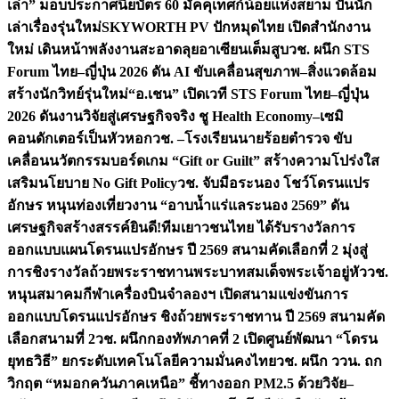
เล่า” มอบประกาศนียบัตร 60 มัคคุเทศก์น้อยแห่งสยาม ปั้นนัก
เล่าเรื่องรุ่นใหม่
SKYWORTH PV ปักหมุดไทย เปิดสำนักงาน
ใหม่ เดินหน้าพลังงานสะอาดลุยอาเซียนเต็มสูบ
วช. ผนึก STS
Forum ไทย–ญี่ปุ่น 2026 ดัน AI ขับเคลื่อนสุขภาพ–สิ่งแวดล้อม
สร้างนักวิทย์รุ่นใหม่
“อ.เชน” เปิดเวที STS Forum ไทย–ญี่ปุ่น
2026 ดันงานวิจัยสู่เศรษฐกิจจริง ชู Health Economy–เซมิ
คอนดักเตอร์เป็นหัวหอก
วช. –โรงเรียนนายร้อยตำรวจ ขับ
เคลื่อนนวัตกรรมบอร์ดเกม “Gift or Guilt” สร้างความโปร่งใส
เสริมนโยบาย No Gift Policy
วช. จับมือระนอง โชว์โดรนแปร
อักษร หนุนท่องเที่ยวงาน “อาบน้ำแร่แลระนอง 2569” ดัน
เศรษฐกิจสร้างสรรค์
ยินดี!ทีมเยาวชนไทย ได้รับรางวัลการ
ออกแบบแผนโดรนแปรอักษร ปี 2569 สนามคัดเลือกที่ 2 มุ่งสู่
การชิงรางวัลถ้วยพระราชทานพระบาทสมเด็จพระเจ้าอยู่หัว
วช.
หนุนสมาคมกีฬาเครื่องบินจำลองฯ เปิดสนามแข่งขันการ
ออกแบบโดรนแปรอักษร ชิงถ้วยพระราชทาน ปี 2569 สนามคัด
เลือกสนามที่ 2
วช. ผนึกกองทัพภาคที่ 2 เปิดศูนย์พัฒนา “โดรน
ยุทธวิธี” ยกระดับเทคโนโลยีความมั่นคงไทย
วช. ผนึก ววน. ถก
วิกฤต “หมอกควันภาคเหนือ” ชี้ทางออก PM2.5 ด้วยวิจัย–