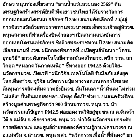
อักษร หนุนท่องเที่ยวงาน “อาบน้ำแร่แลระนอง 2569” ดัน
เศรษฐกิจสร้างสรรค์
ยินดี!ทีมเยาวชนไทย ได้รับรางวัลการ
ออกแบบแผนโดรนแปรอักษร ปี 2569 สนามคัดเลือกที่ 2 มุ่งสู่
การชิงรางวัลถ้วยพระราชทานพระบาทสมเด็จพระเจ้าอยู่หัว
วช.
หนุนสมาคมกีฬาเครื่องบินจำลองฯ เปิดสนามแข่งขันการ
ออกแบบโดรนแปรอักษร ชิงถ้วยพระราชทาน ปี 2569 สนามคัด
เลือกสนามที่ 2
วช. ผนึกกองทัพภาคที่ 2 เปิดศูนย์พัฒนา “โดรน
ยุทธวิธี” ยกระดับเทคโนโลยีความมั่นคงไทย
วช. ผนึก ววน. ถก
วิกฤต “หมอกควันภาคเหนือ” ชี้ทางออก PM2.5 ด้วยวิจัย–
นวัตกรรม
วช. เปิดเวที “ผนึกวิจัย-เทคโนโลยี รับมือภัยแล้งยุค
โลกเดือด“
วช. ชูวิจัย-นวัตกรรมปุ๋ย ทางรอดเกษตรกรไทย ลด
ต้นทุนการผลิต-เพิ่มความยั่งยืน
วช. ดันโมเดล “น้ำมั่นคง ไม่ท่วม
ไม่แล้ง” ปั้นต้นแบบสงขลา–พัทลุง ตั้งเป้าช่วย 1.2 แสนครัวเรือน
สร้างมูลค่าเศรษฐกิจกว่า 900 ล้านบาท
วช. หนุน วว. นำ
นวัตกรรมแก้ปัญหา PM2.5 ต่อยอดงานวิจัยสู่ชุมชน ณ ต.จันจว้า
ใต้ อ.แม่จัน จ.เชียงราย
วช. หนุน วว. นำวิจัยนวัตกรรมยกระดับ
การผลิตกาแฟ และศูนย์ถ่ายทอดองค์ความรู้กาแฟครบวงจร ณ
อ.แม่จริม จ.น่าน
วช. หนุน มศว. “นวัตกรรมเพื่อน้ำที่มั่นคง” ยก