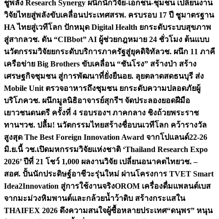
ชูพลัง Research Synergy ผนึกนักวิจัย-เอกชน-ชุมชน เปลี่ยนงาน
วิจัยไทยสู่พลังขับเคลื่อนประเทศ
สรพ. ครบรอบ 17 ปี ชูมาตรฐาน
HA ไทยสู่เวทีโลก ปักหมุด Digital Health ยกระดับระบบสุขภาพ
สู่สากล
วช. ดัน “CIBbot” AI ผู้ช่วยกฎหมาย 24 ชั่วโมง ต้นแบบ
นวัตกรรมวิจัยยกระดับบริการภาครัฐสู่ยุคดิจิทัล
วช. ผนึก 11 ภาคี
เครือข่าย Big Brothers ขับเคลื่อน “ชันโรง” สร้างป่า สร้าง
เศรษฐกิจชุมชน สู่การพัฒนาที่ยั่งยืน
อย. ลุยตลาดสดธนบุรี ส่ง
Mobile Unit ตรวจอาหารถึงชุมชน ยกระดับความปลอดภัยผู้
บริโภค
วช. ผนึกมูลนิธิอาจารย์สุกรีฯ จัดประลองยอดฝีมือ
เยาวชนดนตรี ครั้งที่ 4 รอบรองฯ ภาคกลาง ชิงถ้วยพระราช
ทานฯ
วช. ปลื้ม! นวัตกรรมไทยสร้างชื่อบนเวทีโลก คว้ารางวัล
สูงสุด The Best Foreign Innovation Award จากโปแลนด์
22-26
มิ.ย.นี้ วช.เปิดมหกรรมวิจัยแห่งชาติ ‘Thailand Research Expo
2026’ ปีที่ 21 โชว์ 1,000 ผลงานวิจัย เปลี่ยนอนาคตไทย
วช. –
สอศ. ปั้นนักประดิษฐ์อาชีวะรุ่นใหม่ ผ่านโครงการ TVET Smart
Idea2Innovation สู่การใช้งานจริง
OROM เครื่องดื่มแพลนต์เบส
จากมะม่วงหิมพานต์และกล้วยน้ำว้าดิบ สร้างกระแสใน
THAIFEX 2026 ดึงความสนใจผู้ซื้อหลายประเทศ
“ดนุพร” หนุน