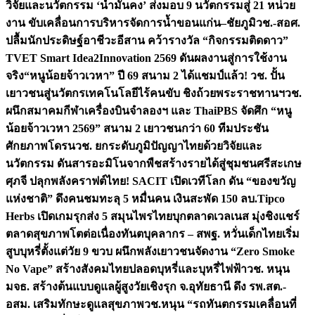
วิจัยและนวัตกรรม ‘น้ำมั่นคง’ ส่งมอบ 9 นวัตกรรมสู่ 21 หน่วย
งาน ขับเคลื่อนการบริหารจัดการน้ำขอนแก่น–ชัยภูมิ
วช.-สอศ.
ปลื้มนักประดิษฐ์อาชีวะอีสาน คว้ารางวัล “กิจกรรมติดดาว”
TVET Smart Idea2Innovation 2569 ดันผลงานสู่การใช้งาน
จริง
“หนูน้อยจ้าวเวหา” ปี 69 สนาม 2 ได้แชมป์แล้ว! วช. ปั้น
เยาวชนสู่นวัตกรเทคโนโลยีไร้คนขับ ชิงถ้วยพระราชทานฯ
วช.
ผนึกสมาคมกีฬาเครื่องบินจำลองฯ และ ThaiPBS จัดศึก “หนู
น้อยจ้าวเวหา 2569” สนาม 2 เยาวชนกว่า 60 ทีมประชัน
ศักยภาพโดรน
วช. ยกระดับภูมิปัญญาไทยด้วยวิจัยและ
นวัตกรรม ดันสารอะมิโนจากพืชสร้างรายได้สู่ชุมชนศรีสะเกษ
ศุภจี ปลุกพลังคราฟต์ไทย! SACIT เปิดเวทีโลก ดัน “ของขวัญ
แห่งชาติ” ดึงคนชมทะลุ 5 หมื่นคน เงินสะพัด 150 ลบ.
Tipco
Herbs เปิดเกมรุกส่ง 5 สมุนไพรไทยบุกตลาดเวลเนส มุ่งชิงแชร์
ตลาดสุขภาพโตต่อเนื่อง
ทันตบุคลากร – สพฐ. หวั่นเด็กไทยเริ่ม
สูบบุหรี่ตั้งแต่วัย 9 ขวบ ผนึกพลังเยาวชนจัดงาน “Zero Smoke
No Vape” สร้างสังคมไทยปลอดบุหรี่และบุหรี่ไฟฟ้า
วช. หนุน
มจธ. สร้างต้นแบบดูแลผู้สูงวัยเชิงรุก จ.อุทัยธานี ดึง รพ.สต.-
อสม. เสริมทักษะดูแลสุขภาพ
วช.หนุน “รถทันตกรรมเคลื่อนที่