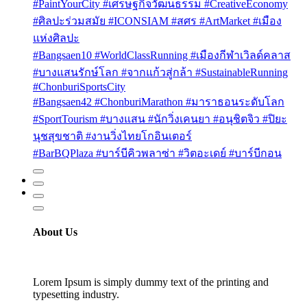
#PaintYourCity #เศรษฐกิจวัฒนธรรม #CreativeEconomy
#ศิลปะร่วมสมัย #ICONSIAM #สศร #ArtMarket #เมือง
แห่งศิลปะ
#Bangsaen10 #WorldClassRunning #เมืองกีฬาเวิลด์คลาส
#บางแสนรักษ์โลก #จากแก้วสู่กล้า #SustainableRunning
#ChonburiSportsCity
#Bangsaen42 #ChonburiMarathon #มาราธอนระดับโลก
#SportTourism #บางแสน #นักวิ่งเคนยา #อนุชิตจิว #ปิยะ
นุชสุขชาติ #งานวิ่งไทยโกอินเตอร์
#BarBQPlaza #บาร์บีคิวพลาซ่า #วิตอะเดย์ #บาร์บีกอน
About Us
Lorem Ipsum is simply dummy text of the printing and
typesetting industry.