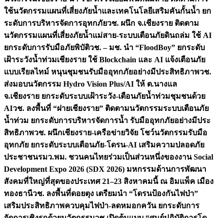
ใช้นวัตกรรมแผนที่เสี่ยงภัยน้ำและเทคโนโลยีเสริมคันกั้นน้ำ ยก
ระดับการบริหารจัดการอุทกภัย
วช. ผนึก จ.เชียงราย ติดตาม
นวัตกรรมแผนที่เสี่ยงภัยน้ำแม่สาย-ระบบเตือนภัยดินถล่ม ใช้ AI
ยกระดับการรับมือภัยพิบัติ
วช. – มช. นำ “FloodBoy” ยกระดับ
เฝ้าระวังน้ำท่วมเชียงราย ใช้ Blockchain และ AI แจ้งเตือนภัย
แบบเรียลไทม์ หนุนชุมชนรับมืออุทกภัยอย่างมีประสิทธิภาพ
วช.
ส่งมอบนวัตกรรม Hydro Vision Plus/AI ให้ ต.นางแล
จ.เชียงราย ยกระดับระบบเฝ้าระวัง-เตือนภัยน้ำท่วมชุมชนด้วย
AI
วช. ลงพื้นที่ “ฝายเชียงราย” ติดตามนวัตกรรมระบบเตือนภัย
น้ำท่วม ยกระดับการบริหารจัดการน้ำ รับมืออุทกภัยอย่างมีประ
สิทธิภาพ
วช. ผนึกเชียงราย-เครือข่ายวิจัย โชว์นวัตกรรมรับมือ
อุทกภัย ยกระดับระบบเตือนภัย-โดรน-AI เสริมความปลอดภัย
ประชาชน
รมว.พม. ชวนคนไทยร่วมเป็นส่วนหนึ่งของงาน Social
Development Expo 2026 (SDX 2026) มหกรรมด้านการพัฒนา
สังคมที่ใหญ่ที่สุดของประเทศ 21–23 สิงหาคมนี้ ณ อิมแพ็ค เมือง
ทองธานี
วช. ลงพื้นที่ดอยตุง เตรียมนำ “โดรนป้องกันไฟป่า”
เสริมประสิทธิภาพควบคุมไฟป่า-ลดหมอกควัน ยกระดับการ
จัดการเชิงรุกด้วยนวัตกรรม
วช.เปิดต้นแบบ “ศูนย์ปฏิบัติการโด