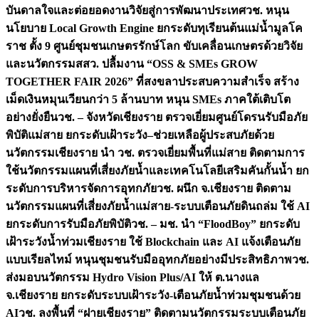
บันดาลใจและต่อยอดงานวิจัยสู่การพัฒนาประเทศ
วช. หนุน
นโยบาย Local Growth Engine ยกระดับทุเรียนต้นแม่น้ำมูลโค
ราช ตั้ง 9 ศูนย์ชุมชนเกษตรรักษ์โลก ขับเคลื่อนเกษตรด้วยวิจัย
และนวัตกรรม
สสว. ปลื้มงาน “OSS & SMEs GROW
TOGETHER FAIR 2026” ที่สงขลาประสบความสำเร็จ สร้าง
เม็ดเงินหมุนเวียนกว่า 5 ล้านบาท หนุน SMEs ภาคใต้เติบโต
อย่างยั่งยืน
วช. – จังหวัดเชียงราย ตรวจเยี่ยมศูนย์โดรนรับมือภัย
พิบัติแม่สาย ยกระดับเฝ้าระวัง–ช่วยเหลือผู้ประสบภัยด้วย
นวัตกรรม
เชียงราย นำ วช. ตรวจเยี่ยมพื้นที่แม่สาย ติดตามการ
ใช้นวัตกรรมแผนที่เสี่ยงภัยน้ำและเทคโนโลยีเสริมคันกั้นน้ำ ยก
ระดับการบริหารจัดการอุทกภัย
วช. ผนึก จ.เชียงราย ติดตาม
นวัตกรรมแผนที่เสี่ยงภัยน้ำแม่สาย-ระบบเตือนภัยดินถล่ม ใช้ AI
ยกระดับการรับมือภัยพิบัติ
วช. – มช. นำ “FloodBoy” ยกระดับ
เฝ้าระวังน้ำท่วมเชียงราย ใช้ Blockchain และ AI แจ้งเตือนภัย
แบบเรียลไทม์ หนุนชุมชนรับมืออุทกภัยอย่างมีประสิทธิภาพ
วช.
ส่งมอบนวัตกรรม Hydro Vision Plus/AI ให้ ต.นางแล
จ.เชียงราย ยกระดับระบบเฝ้าระวัง-เตือนภัยน้ำท่วมชุมชนด้วย
AI
วช. ลงพื้นที่ “ฝายเชียงราย” ติดตามนวัตกรรมระบบเตือนภัย