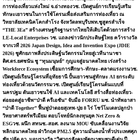
การท่องเที่ยวแห่งใหม่ จ.อ่างทอง
วช. เปิดศูนย์การเรียนรู้เสริม
ทักษะเยาวชนในการใช้โดรนเพื่อส่งเสริมการท่องเที่ยว ณ
วิทยาลัยเทคนิคโคกสำโรง จังหวัดลพบุรี
บพท.ชูสูตรสำเร็จ
“THE 3Ea” สร้างเศรษฐกิจฐานรากไทยให้เติบโตด้วยการสร้าง
LE-Local Enterprises
วช. แถลงข่าวนักประดิษฐ์ไทย คว้ารางวัล
จากเวที 2026 Japan Design, Idea and Invention Expo (JDIE
2026) ชูศักยภาพสิ่งประดิษฐ์นวัตกรรมไทยสู่เวทีนานาชา
ติ
ศ.ดร.ยศชนัน ชู “ทุนมนุษย์” กุญแจสู่อนาคตไทย เร่งสร้าง
Workforce Ecosystem เชื่อมการศึกษา–ทักษะ–ตลาดแรงงาน
วช.
เปิดศูนย์เรียนรู้โดรนที่อุทัยธานี ปั้นเยาวชนสู่ทักษะ AI ยกระดับ
ท่องเที่ยวด้วยนวัตกรรม
วช. เปิดศูนย์เรียนรู้โดรนต้นแบบที่
นครปฐม ดันเยาวชนใช้ AI และเทคโนโลยี สร้างสื่อท่องเที่ยว-
ต่อยอดสู่อาชีพ
“ป่าดี ครีเอชัน” จับมือ FORRU มช. นำทัพอาสา
“ป่าดี Together” ฟื้นฟูป่าดอยสุเทพ-ปุย 8 ไร่ โชว์โมเดลปลูกป่า
วิทยาศาสตร์พรีเมียม ตอบโจทย์นักลงทุนยุค Net Zero &
ESG
วช. ผนึก สทนช.-สอศ. ลงนาม MOU ขับเคลื่อนงานวิจัย
พลิกอนาคตไทย ฝ่าวิกฤต PM2.5 สู่ความมั่นคงน้ำทั่วประเทศ
ศุภ
ชัย ปลัด อว. มอบรางวัล “วิศวกรสังคมพัฒนาชุมชนดีเด่น ปี