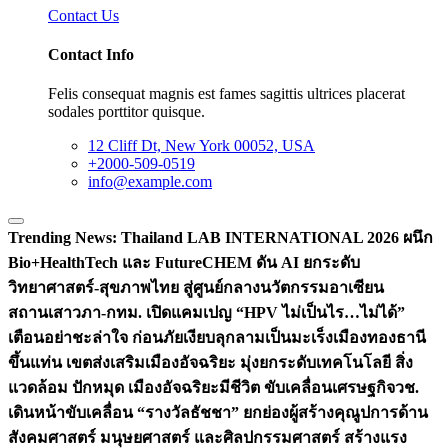
Contact Us
Contact Info
Felis consequat magnis est fames sagittis ultrices placerat
sodales porttitor quisque.
12 Cliff Dt, New York 00052, USA
+2000-509-0519
info@example.com
Trending News:
Thailand LAB INTERNATIONAL 2026 ผนึก
Bio+HealthTech และ FutureCHEM ดัน AI ยกระดับ
วิทยาศาสตร์-สุขภาพไทย สู่ศูนย์กลางนวัตกรรมอาเซียน
สถานเสาวภา-กทม. เปิดแคมเปญ “HPV ไม่เป็นไร…ไม่ได้”
เตือนอย่าชะล่าใจ ก่อนภัยเงียบลุกลามเป็นมะเร็ง
เมืองทองธานี
ขึ้นแท่น เขตส่งเสริมเมืองอัจฉริยะ มุ่งยกระดับเทคโนโลยี สิ่ง
แวดล้อม ปักหมุด เมืองอัจฉริยะมีชีวิต ขับเคลื่อนเศรษฐกิจ
วช.
เดินหน้าขับเคลื่อน “รางวัลธัชชา” ยกย่องผู้สร้างคุณูปการด้าน
สังคมศาสตร์ มนุษยศาสตร์ และศิลปกรรมศาสตร์ สร้างแรง