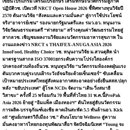
เขียนโปรแกรมโดรนแปรอักษร เสริมทักษะนวัตกรรมสู่ภาค
ปฏิบัติ
วช. เปิดเวที NRCT Open House 2026 ชี้ทิศทางทุนวิจัยปี
2570 ดันงานวิจัย “สังคมและความมั่นคง” สู่การใช้ประโยชน์
จริง
“อาจารย์เชน” รองนายกรัฐมนตรีและ รมว.อว. หนุนงาน
วิจัยวัฒนธรรมดนตรี “ท่าสยาม” สร้างคุณค่าวัฒนธรรมไทยสู่
สากล
วช. เชิญชมผลงานวิจัยและนวัตกรรมอาหารสุขภาพ ใน
งานแถลงข่าว NRCT x THAIFEX-ANUGA ASIA 2026
InnoFood, Healthy Choice
วช. หนุนงานวิจัย ม.สวนดุสิต นำ
มาตรฐานสากล ISO 37001ยกระดับความโปร่งใสองค์กร
ปกครองส่วนท้องถิ่น
วช. หนุนทุนวิจัย “นวัตกรรมห้องลดฝุ่นแรง
ดันบวกควบคู่ระบบเฝ้าระวังอัจฉริยะด้วยเซ็นเซอร์” ขับเคลื่อน
เป้าหมายประเทศไทยสู่สังคมอากาศสะอาดอย่างยั่งยืน
สสส.ปลุก
พลัง “ขยับประเทศ” สู้โรค NCDs จัดงาน “เดิน-วิ่งสมาธิ
วิสาขะ” ครั้งที่ 25 พร้อมกัน 70 พื้นที่ทั่วไทย 31 พ.ค.นี้
ProPak
Asia 2026 ย้ายสู่ “อิมแพ็ค เมืองทองฯ” ดันไทยสู่ฮับนวัตกรรม
การผลิต-บรรจุภัณฑ์เอเชีย คาดเงินสะพัด 5.5 พันล้าน
อว. Kick
off “ศูนย์เกษตรวิถีเมือง วช.” ดันนโยบาย Wellness สู่ความ
มั่นคงอาหารไทย
กองทุนพัฒนาสื่อฯ จัดปัจฉิมนิเทศ “Young จะ