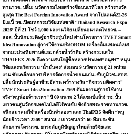
ทานฯ
วช. ปลื้ม! นวัตกรรมไทยสร้างชื่อบนเวทีโลก คว้ารางวัล
สูงสุด The Best Foreign Innovation Award จากโปแลนด์
22-26
มิ.ย.นี้ วช.เปิดมหกรรมวิจัยแห่งชาติ ‘Thailand Research Expo
2026’ ปีที่ 21 โชว์ 1,000 ผลงานวิจัย เปลี่ยนอนาคตไทย
วช. –
สอศ. ปั้นนักประดิษฐ์อาชีวะรุ่นใหม่ ผ่านโครงการ TVET Smart
Idea2Innovation สู่การใช้งานจริง
OROM เครื่องดื่มแพลนต์เบส
จากมะม่วงหิมพานต์และกล้วยน้ำว้าดิบ สร้างกระแสใน
THAIFEX 2026 ดึงความสนใจผู้ซื้อหลายประเทศ
“ดนุพร” หนุน
วิจัยและนวัตกรรม ‘น้ำมั่นคง’ ส่งมอบ 9 นวัตกรรมสู่ 21 หน่วย
งาน ขับเคลื่อนการบริหารจัดการน้ำขอนแก่น–ชัยภูมิ
วช.-สอศ.
ปลื้มนักประดิษฐ์อาชีวะอีสาน คว้ารางวัล “กิจกรรมติดดาว”
TVET Smart Idea2Innovation 2569 ดันผลงานสู่การใช้งาน
จริง
“หนูน้อยจ้าวเวหา” ปี 69 สนาม 2 ได้แชมป์แล้ว! วช. ปั้น
เยาวชนสู่นวัตกรเทคโนโลยีไร้คนขับ ชิงถ้วยพระราชทานฯ
วช.
ผนึกสมาคมกีฬาเครื่องบินจำลองฯ และ ThaiPBS จัดศึก “หนู
น้อยจ้าวเวหา 2569” สนาม 2 เยาวชนกว่า 60 ทีมประชัน
ศักยภาพโดรน
วช. ยกระดับภูมิปัญญาไทยด้วยวิจัยและ