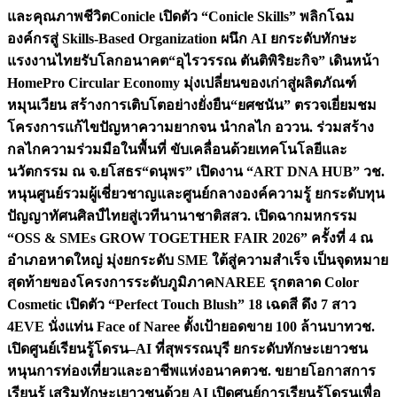
และคุณภาพชีวิต
Conicle เปิดตัว “Conicle Skills” พลิกโฉม
องค์กรสู่ Skills-Based Organization ผนึก AI ยกระดับทักษะ
แรงงานไทยรับโลกอนาคต
“อุไรวรรณ ตันติพิริยะกิจ” เดินหน้า
HomePro Circular Economy มุ่งเปลี่ยนของเก่าสู่ผลิตภัณฑ์
หมุนเวียน สร้างการเติบโตอย่างยั่งยืน
“ยศชนัน” ตรวจเยี่ยมชม
โครงการแก้ไขปัญหาความยากจน นำกลไก อววน. ร่วมสร้าง
กลไกความร่วมมือในพื้นที่ ขับเคลื่อนด้วยเทคโนโลยีและ
นวัตกรรม ณ จ.ยโสธร
“ดนุพร” เปิดงาน “ART DNA HUB” วช.
หนุนศูนย์รวมผู้เชี่ยวชาญและศูนย์กลางองค์ความรู้ ยกระดับทุน
ปัญญาทัศนศิลป์ไทยสู่เวทีนานาชาติ
สสว. เปิดฉากมหกรรม
“OSS & SMEs GROW TOGETHER FAIR 2026” ครั้งที่ 4 ณ
อำเภอหาดใหญ่ มุ่งยกระดับ SME ใต้สู่ความสำเร็จ เป็นจุดหมาย
สุดท้ายของโครงการระดับภูมิภาค
NAREE รุกตลาด Color
Cosmetic เปิดตัว “Perfect Touch Blush” 18 เฉดสี ดึง 7 สาว
4EVE นั่งแท่น Face of Naree ตั้งเป้ายอดขาย 100 ล้านบาท
วช.
เปิดศูนย์เรียนรู้โดรน–AI ที่สุพรรณบุรี ยกระดับทักษะเยาวชน
หนุนการท่องเที่ยวและอาชีพแห่งอนาคต
วช. ขยายโอกาสการ
เรียนรู้ เสริมทักษะเยาวชนด้วย AI เปิดศูนย์การเรียนรู้โดรนเพื่อ