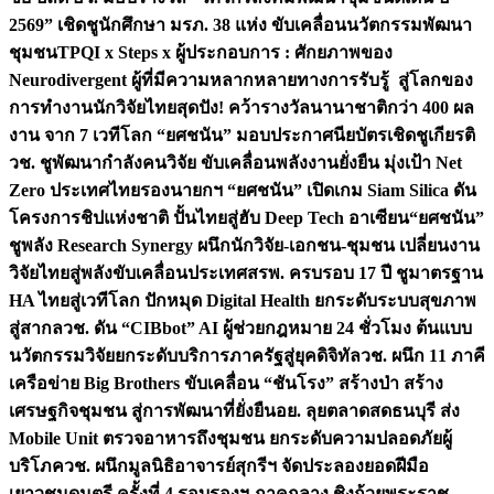
2569” เชิดชูนักศึกษา มรภ. 38 แห่ง ขับเคลื่อนนวัตกรรมพัฒนา
ชุมชน
TPQI x Steps x ผู้ประกอบการ : ศักยภาพของ
Neurodivergent ผู้ที่มีความหลากหลายทางการรับรู้ สู่โลกของ
การทำงาน
นักวิจัยไทยสุดปัง! คว้ารางวัลนานาชาติกว่า 400 ผล
งาน จาก 7 เวทีโลก “ยศชนัน” มอบประกาศนียบัตรเชิดชูเกียรติ
วช. ชูพัฒนากำลังคนวิจัย ขับเคลื่อนพลังงานยั่งยืน มุ่งเป้า Net
Zero ประเทศไทย
รองนายกฯ “ยศชนัน” เปิดเกม Siam Silica ดัน
โครงการชิปแห่งชาติ ปั้นไทยสู่ฮับ Deep Tech อาเซียน
“ยศชนัน”
ชูพลัง Research Synergy ผนึกนักวิจัย-เอกชน-ชุมชน เปลี่ยนงาน
วิจัยไทยสู่พลังขับเคลื่อนประเทศ
สรพ. ครบรอบ 17 ปี ชูมาตรฐาน
HA ไทยสู่เวทีโลก ปักหมุด Digital Health ยกระดับระบบสุขภาพ
สู่สากล
วช. ดัน “CIBbot” AI ผู้ช่วยกฎหมาย 24 ชั่วโมง ต้นแบบ
นวัตกรรมวิจัยยกระดับบริการภาครัฐสู่ยุคดิจิทัล
วช. ผนึก 11 ภาคี
เครือข่าย Big Brothers ขับเคลื่อน “ชันโรง” สร้างป่า สร้าง
เศรษฐกิจชุมชน สู่การพัฒนาที่ยั่งยืน
อย. ลุยตลาดสดธนบุรี ส่ง
Mobile Unit ตรวจอาหารถึงชุมชน ยกระดับความปลอดภัยผู้
บริโภค
วช. ผนึกมูลนิธิอาจารย์สุกรีฯ จัดประลองยอดฝีมือ
เยาวชนดนตรี ครั้งที่ 4 รอบรองฯ ภาคกลาง ชิงถ้วยพระราช