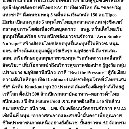
นวัตกรรม ดันสารอะมิโนจากพืชสร้างรายได้สู่ชุมชนศรีสะเกษ
ศุภจี ปลุกพลังคราฟต์ไทย! SACIT เปิดเวทีโลก ดัน “ของขวัญ
แห่งชาติ” ดึงคนชมทะลุ 5 หมื่นคน เงินสะพัด 150 ลบ.
Tipco
Herbs เปิดเกมรุกส่ง 5 สมุนไพรไทยบุกตลาดเวลเนส มุ่งชิงแชร์
ตลาดสุขภาพโตต่อเนื่อง
ทันตบุคลากร – สพฐ. หวั่นเด็กไทยเริ่ม
สูบบุหรี่ตั้งแต่วัย 9 ขวบ ผนึกพลังเยาวชนจัดงาน “Zero Smoke
No Vape” สร้างสังคมไทยปลอดบุหรี่และบุหรี่ไฟฟ้า
วช. หนุน
มจธ. สร้างต้นแบบดูแลผู้สูงวัยเชิงรุก จ.อุทัยธานี ดึง รพ.สต.-
อสม. เสริมทักษะดูแลสุขภาพ
วช.หนุน “รถทันตกรรมเคลื่อนที่
อัจฉริยะ” เพิ่มโอกาสเข้าถึงบริการสุขภาพช่องปาก ผู้สูงวัย-กลุ่ม
เปราะบาง จ.อุทัยธานี
ผนึก 5 ภาคี “Beat the Pressure” สู้ภัยเงียบ
ความดันโลหิตสูง เปิด Dashboard แห่งชาติคุมโรคทั่วไทย
“แสน
ชัย” นำทีม Knockout บุก 20 ประเทศ ดันเครื่องดื่มชูกำลังไทยสู่
เวทีโลก ตั้งเป้า 500 ล้านปีแรก
สถาบันอาหาร–หอการค้าไทย
ผนึกแผน 3 ปี ดัน Future Food เจาะตลาดอินเดีย 1.46 พันล้าน
คน
“ยศชนัน” ผนึก วช. – มช. ขับเคลื่อนนวัตกรรมจัดการ PM2.5
เชิงพื้นที่ หนุน “อากาศสะอาดและสายน้ำมั่นคง” เพื่อคุณภาพ
ชีวิตประชาชนภาคเหนืออย่างยั่งยืน
วช. ปั้นเยาวชน AI จัดอบรม