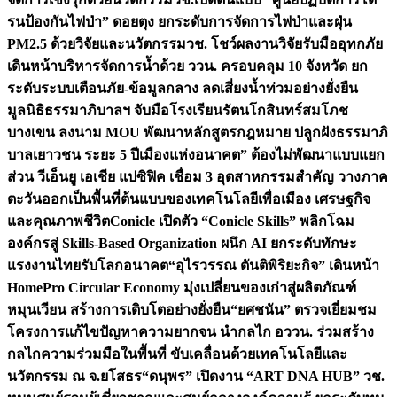
รนป้องกันไฟป่า” ดอยตุง ยกระดับการจัดการไฟป่าและฝุ่น
PM2.5 ด้วยวิจัยและนวัตกรรม
วช. โชว์ผลงานวิจัยรับมืออุทกภัย
เดินหน้าบริหารจัดการน้ำด้วย ววน. ครอบคลุม 10 จังหวัด ยก
ระดับระบบเตือนภัย-ข้อมูลกลาง ลดเสี่ยงน้ำท่วมอย่างยั่งยืน
มูลนิธิธรรมาภิบาลฯ จับมือโรงเรียนรัตนโกสินทร์สมโภช
บางเขน ลงนาม MOU พัฒนาหลักสูตรกฎหมาย ปลูกฝังธรรมาภิ
บาลเยาวชน ระยะ 5 ปี
เมืองแห่งอนาคต” ต้องไม่พัฒนาแบบแยก
ส่วน วีเอ็นยู เอเชีย แปซิฟิค เชื่อม 3 อุตสาหกรรมสำคัญ วางภาค
ตะวันออกเป็นพื้นที่ต้นแบบของเทคโนโลยีเพื่อเมือง เศรษฐกิจ
และคุณภาพชีวิต
Conicle เปิดตัว “Conicle Skills” พลิกโฉม
องค์กรสู่ Skills-Based Organization ผนึก AI ยกระดับทักษะ
แรงงานไทยรับโลกอนาคต
“อุไรวรรณ ตันติพิริยะกิจ” เดินหน้า
HomePro Circular Economy มุ่งเปลี่ยนของเก่าสู่ผลิตภัณฑ์
หมุนเวียน สร้างการเติบโตอย่างยั่งยืน
“ยศชนัน” ตรวจเยี่ยมชม
โครงการแก้ไขปัญหาความยากจน นำกลไก อววน. ร่วมสร้าง
กลไกความร่วมมือในพื้นที่ ขับเคลื่อนด้วยเทคโนโลยีและ
นวัตกรรม ณ จ.ยโสธร
“ดนุพร” เปิดงาน “ART DNA HUB” วช.