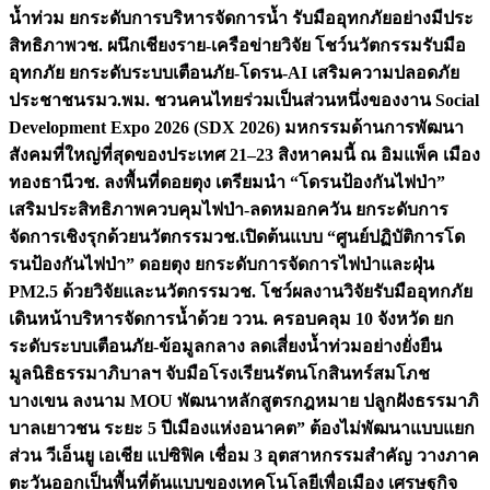
น้ำท่วม ยกระดับการบริหารจัดการน้ำ รับมืออุทกภัยอย่างมีประ
สิทธิภาพ
วช. ผนึกเชียงราย-เครือข่ายวิจัย โชว์นวัตกรรมรับมือ
อุทกภัย ยกระดับระบบเตือนภัย-โดรน-AI เสริมความปลอดภัย
ประชาชน
รมว.พม. ชวนคนไทยร่วมเป็นส่วนหนึ่งของงาน Social
Development Expo 2026 (SDX 2026) มหกรรมด้านการพัฒนา
สังคมที่ใหญ่ที่สุดของประเทศ 21–23 สิงหาคมนี้ ณ อิมแพ็ค เมือง
ทองธานี
วช. ลงพื้นที่ดอยตุง เตรียมนำ “โดรนป้องกันไฟป่า”
เสริมประสิทธิภาพควบคุมไฟป่า-ลดหมอกควัน ยกระดับการ
จัดการเชิงรุกด้วยนวัตกรรม
วช.เปิดต้นแบบ “ศูนย์ปฏิบัติการโด
รนป้องกันไฟป่า” ดอยตุง ยกระดับการจัดการไฟป่าและฝุ่น
PM2.5 ด้วยวิจัยและนวัตกรรม
วช. โชว์ผลงานวิจัยรับมืออุทกภัย
เดินหน้าบริหารจัดการน้ำด้วย ววน. ครอบคลุม 10 จังหวัด ยก
ระดับระบบเตือนภัย-ข้อมูลกลาง ลดเสี่ยงน้ำท่วมอย่างยั่งยืน
มูลนิธิธรรมาภิบาลฯ จับมือโรงเรียนรัตนโกสินทร์สมโภช
บางเขน ลงนาม MOU พัฒนาหลักสูตรกฎหมาย ปลูกฝังธรรมาภิ
บาลเยาวชน ระยะ 5 ปี
เมืองแห่งอนาคต” ต้องไม่พัฒนาแบบแยก
ส่วน วีเอ็นยู เอเชีย แปซิฟิค เชื่อม 3 อุตสาหกรรมสำคัญ วางภาค
ตะวันออกเป็นพื้นที่ต้นแบบของเทคโนโลยีเพื่อเมือง เศรษฐกิจ