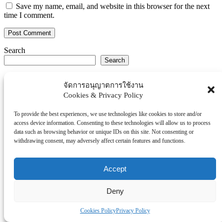
Save my name, email, and website in this browser for the next
time I comment.
Search
Search
Explore Topics
จัดการอนุญาตการใช้งาน
Cookies & Privacy Policy
Thaiworldtoday
Uncategorized
To provide the best experiences, we use technologies like cookies to store and/or
การศึกษา
access device information. Consenting to these technologies will allow us to process
ธุรกิจ/ประกัน/การเงิน
data such as browsing behavior or unique IDs on this site. Not consenting or
withdrawing consent, may adversely affect certain features and functions.
บันเทิง/กีฬา
ภาครัฐ/ราชการ
Accept
ยานยนต์
อสังหา
Deny
โรงพยบาล/สุขภาพ/ความงาม
โรงแรม/ท่องเที่ยว/อาหาร
Cookies Policy
Privacy Policy