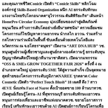
และคุณภาพชีวิต
Conicle เปิดตัว “Conicle Skills” พลิกโฉม
องค์กรสู่ Skills-Based Organization ผนึก AI ยกระดับทักษะ
แรงงานไทยรับโลกอนาคต
“อุไรวรรณ ตันติพิริยะกิจ” เดินหน้า
HomePro Circular Economy มุ่งเปลี่ยนของเก่าสู่ผลิตภัณฑ์
หมุนเวียน สร้างการเติบโตอย่างยั่งยืน
“ยศชนัน” ตรวจเยี่ยมชม
โครงการแก้ไขปัญหาความยากจน นำกลไก อววน. ร่วมสร้าง
กลไกความร่วมมือในพื้นที่ ขับเคลื่อนด้วยเทคโนโลยีและ
นวัตกรรม ณ จ.ยโสธร
“ดนุพร” เปิดงาน “ART DNA HUB” วช.
หนุนศูนย์รวมผู้เชี่ยวชาญและศูนย์กลางองค์ความรู้ ยกระดับทุน
ปัญญาทัศนศิลป์ไทยสู่เวทีนานาชาติ
สสว. เปิดฉากมหกรรม
“OSS & SMEs GROW TOGETHER FAIR 2026” ครั้งที่ 4 ณ
อำเภอหาดใหญ่ มุ่งยกระดับ SME ใต้สู่ความสำเร็จ เป็นจุดหมาย
สุดท้ายของโครงการระดับภูมิภาค
NAREE รุกตลาด Color
Cosmetic เปิดตัว “Perfect Touch Blush” 18 เฉดสี ดึง 7 สาว
4EVE นั่งแท่น Face of Naree ตั้งเป้ายอดขาย 100 ล้านบาท
วช.
เปิดศูนย์เรียนรู้โดรน–AI ที่สุพรรณบุรี ยกระดับทักษะเยาวชน
หนุนการท่องเที่ยวและอาชีพแห่งอนาคต
วช. ขยายโอกาสการ
เรียนรู้ เสริมทักษะเยาวชนด้วย AI เปิดศูนย์การเรียนรู้โดรนเพื่อ