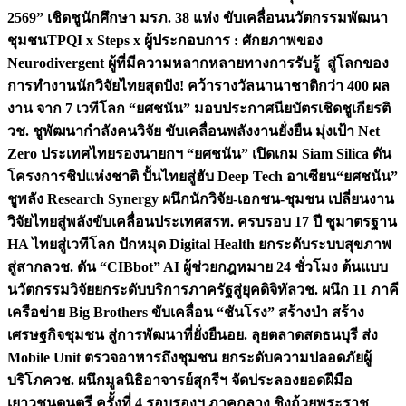
2569” เชิดชูนักศึกษา มรภ. 38 แห่ง ขับเคลื่อนนวัตกรรมพัฒนา
ชุมชน
TPQI x Steps x ผู้ประกอบการ : ศักยภาพของ
Neurodivergent ผู้ที่มีความหลากหลายทางการรับรู้ สู่โลกของ
การทำงาน
นักวิจัยไทยสุดปัง! คว้ารางวัลนานาชาติกว่า 400 ผล
งาน จาก 7 เวทีโลก “ยศชนัน” มอบประกาศนียบัตรเชิดชูเกียรติ
วช. ชูพัฒนากำลังคนวิจัย ขับเคลื่อนพลังงานยั่งยืน มุ่งเป้า Net
Zero ประเทศไทย
รองนายกฯ “ยศชนัน” เปิดเกม Siam Silica ดัน
โครงการชิปแห่งชาติ ปั้นไทยสู่ฮับ Deep Tech อาเซียน
“ยศชนัน”
ชูพลัง Research Synergy ผนึกนักวิจัย-เอกชน-ชุมชน เปลี่ยนงาน
วิจัยไทยสู่พลังขับเคลื่อนประเทศ
สรพ. ครบรอบ 17 ปี ชูมาตรฐาน
HA ไทยสู่เวทีโลก ปักหมุด Digital Health ยกระดับระบบสุขภาพ
สู่สากล
วช. ดัน “CIBbot” AI ผู้ช่วยกฎหมาย 24 ชั่วโมง ต้นแบบ
นวัตกรรมวิจัยยกระดับบริการภาครัฐสู่ยุคดิจิทัล
วช. ผนึก 11 ภาคี
เครือข่าย Big Brothers ขับเคลื่อน “ชันโรง” สร้างป่า สร้าง
เศรษฐกิจชุมชน สู่การพัฒนาที่ยั่งยืน
อย. ลุยตลาดสดธนบุรี ส่ง
Mobile Unit ตรวจอาหารถึงชุมชน ยกระดับความปลอดภัยผู้
บริโภค
วช. ผนึกมูลนิธิอาจารย์สุกรีฯ จัดประลองยอดฝีมือ
เยาวชนดนตรี ครั้งที่ 4 รอบรองฯ ภาคกลาง ชิงถ้วยพระราช