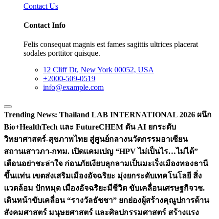
Contact Us
Contact Info
Felis consequat magnis est fames sagittis ultrices placerat
sodales porttitor quisque.
12 Cliff Dt, New York 00052, USA
+2000-509-0519
info@example.com
Trending News:
Thailand LAB INTERNATIONAL 2026 ผนึก
Bio+HealthTech และ FutureCHEM ดัน AI ยกระดับ
วิทยาศาสตร์-สุขภาพไทย สู่ศูนย์กลางนวัตกรรมอาเซียน
สถานเสาวภา-กทม. เปิดแคมเปญ “HPV ไม่เป็นไร…ไม่ได้”
เตือนอย่าชะล่าใจ ก่อนภัยเงียบลุกลามเป็นมะเร็ง
เมืองทองธานี
ขึ้นแท่น เขตส่งเสริมเมืองอัจฉริยะ มุ่งยกระดับเทคโนโลยี สิ่ง
แวดล้อม ปักหมุด เมืองอัจฉริยะมีชีวิต ขับเคลื่อนเศรษฐกิจ
วช.
เดินหน้าขับเคลื่อน “รางวัลธัชชา” ยกย่องผู้สร้างคุณูปการด้าน
สังคมศาสตร์ มนุษยศาสตร์ และศิลปกรรมศาสตร์ สร้างแรง