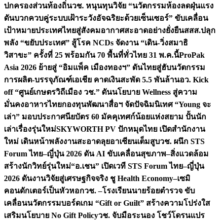
ปกครองส่วนท้องถิ่น
วช. หนุนทุนวิจัย “นวัตกรรมห้องลดฝุ่นแรง
ดันบวกควบคู่ระบบเฝ้าระวังอัจฉริยะด้วยเซ็นเซอร์” ขับเคลื่อน
เป้าหมายประเทศไทยสู่สังคมอากาศสะอาดอย่างยั่งยืน
สสส.ปลุก
พลัง “ขยับประเทศ” สู้โรค NCDs จัดงาน “เดิน-วิ่งสมาธิ
วิสาขะ” ครั้งที่ 25 พร้อมกัน 70 พื้นที่ทั่วไทย 31 พ.ค.นี้
ProPak
Asia 2026 ย้ายสู่ “อิมแพ็ค เมืองทองฯ” ดันไทยสู่ฮับนวัตกรรม
การผลิต-บรรจุภัณฑ์เอเชีย คาดเงินสะพัด 5.5 พันล้าน
อว. Kick
off “ศูนย์เกษตรวิถีเมือง วช.” ดันนโยบาย Wellness สู่ความ
มั่นคงอาหารไทย
กองทุนพัฒนาสื่อฯ จัดปัจฉิมนิเทศ “Young จะ
เล่า” มอบประกาศนียบัตร 60 มัคคุเทศก์น้อยแห่งสยาม ปั้นนัก
เล่าเรื่องรุ่นใหม่
SKYWORTH PV ปักหมุดไทย เปิดสำนักงาน
ใหม่ เดินหน้าพลังงานสะอาดลุยอาเซียนเต็มสูบ
วช. ผนึก STS
Forum ไทย–ญี่ปุ่น 2026 ดัน AI ขับเคลื่อนสุขภาพ–สิ่งแวดล้อม
สร้างนักวิทย์รุ่นใหม่
“อ.เชน” เปิดเวที STS Forum ไทย–ญี่ปุ่น
2026 ดันงานวิจัยสู่เศรษฐกิจจริง ชู Health Economy–เซมิ
คอนดักเตอร์เป็นหัวหอก
วช. –โรงเรียนนายร้อยตำรวจ ขับ
เคลื่อนนวัตกรรมบอร์ดเกม “Gift or Guilt” สร้างความโปร่งใส
เสริมนโยบาย No Gift Policy
วช. จับมือระนอง โชว์โดรนแปร