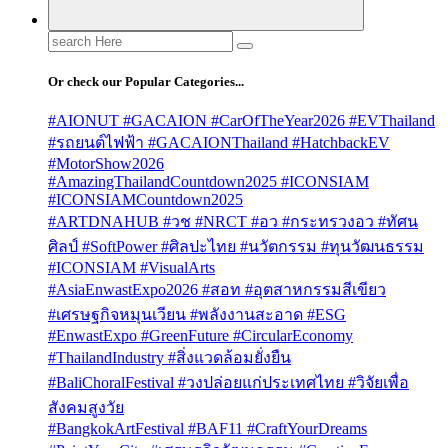
Search
for:
Or check our Popular Categories...
#AIONUT #GACAION #CarOfTheYear2026 #EVThailand
#รถยนต์ไฟฟ้า #GACAIONThailand #HatchbackEV
#MotorShow2026
#AmazingThailandCountdown2025 #ICONSIAM
#ICONSIAMCountdown2025
#ARTDNAHUB #วช #NRCT #อว #กระทรวงอว #ทัศน
ศิลป์ #SoftPower #ศิลปะไทย #นวัตกรรม #ทุนวัฒนธรรม
#ICONSIAM #VisualArts
#AsiaEnwastExpo2026 #สอท #อุตสาหกรรมสีเขียว
#เศรษฐกิจหมุนเวียน #พลังงานสะอาด #ESG
#EnwastExpo #GreenFuture #CircularEconomy
#ThailandIndustry #สิ่งแวดล้อมยั่งยืน
#BaliChoralFestival #วงปล่อยแก่ประเทศไทย #วิจัยเพื่อ
สังคมสูงวัย
#BangkokArtFestival #BAF11 #CraftYourDreams