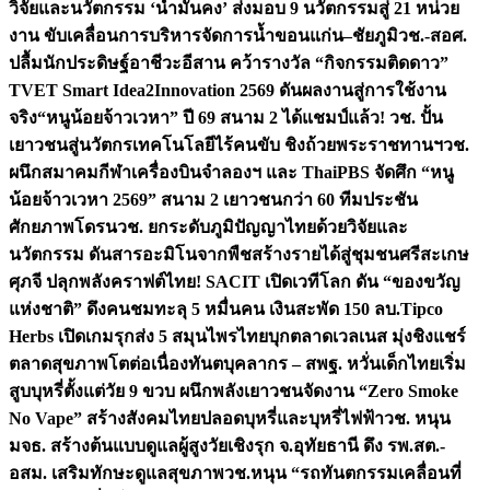
วิจัยและนวัตกรรม ‘น้ำมั่นคง’ ส่งมอบ 9 นวัตกรรมสู่ 21 หน่วย
งาน ขับเคลื่อนการบริหารจัดการน้ำขอนแก่น–ชัยภูมิ
วช.-สอศ.
ปลื้มนักประดิษฐ์อาชีวะอีสาน คว้ารางวัล “กิจกรรมติดดาว”
TVET Smart Idea2Innovation 2569 ดันผลงานสู่การใช้งาน
จริง
“หนูน้อยจ้าวเวหา” ปี 69 สนาม 2 ได้แชมป์แล้ว! วช. ปั้น
เยาวชนสู่นวัตกรเทคโนโลยีไร้คนขับ ชิงถ้วยพระราชทานฯ
วช.
ผนึกสมาคมกีฬาเครื่องบินจำลองฯ และ ThaiPBS จัดศึก “หนู
น้อยจ้าวเวหา 2569” สนาม 2 เยาวชนกว่า 60 ทีมประชัน
ศักยภาพโดรน
วช. ยกระดับภูมิปัญญาไทยด้วยวิจัยและ
นวัตกรรม ดันสารอะมิโนจากพืชสร้างรายได้สู่ชุมชนศรีสะเกษ
ศุภจี ปลุกพลังคราฟต์ไทย! SACIT เปิดเวทีโลก ดัน “ของขวัญ
แห่งชาติ” ดึงคนชมทะลุ 5 หมื่นคน เงินสะพัด 150 ลบ.
Tipco
Herbs เปิดเกมรุกส่ง 5 สมุนไพรไทยบุกตลาดเวลเนส มุ่งชิงแชร์
ตลาดสุขภาพโตต่อเนื่อง
ทันตบุคลากร – สพฐ. หวั่นเด็กไทยเริ่ม
สูบบุหรี่ตั้งแต่วัย 9 ขวบ ผนึกพลังเยาวชนจัดงาน “Zero Smoke
No Vape” สร้างสังคมไทยปลอดบุหรี่และบุหรี่ไฟฟ้า
วช. หนุน
มจธ. สร้างต้นแบบดูแลผู้สูงวัยเชิงรุก จ.อุทัยธานี ดึง รพ.สต.-
อสม. เสริมทักษะดูแลสุขภาพ
วช.หนุน “รถทันตกรรมเคลื่อนที่