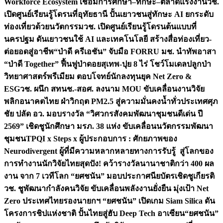
Workforce Ecosystem เชื่อมการศึกษา–ทักษะ–ตลาดแรงงาน
วช.
เปิดศูนย์เรียนรู้โดรนที่อุทัยธานี ปั้นเยาวชนสู่ทักษะ AI ยกระดับ
ท่องเที่ยวด้วยนวัตกรรม
วช. เปิดศูนย์เรียนรู้โดรนต้นแบบที่
นครปฐม ดันเยาวชนใช้ AI และเทคโนโลยี สร้างสื่อท่องเที่ยว-
ต่อยอดสู่อาชีพ
“ป่าดี ครีเอชัน” จับมือ FORRU มช. นำทัพอาสา
“ป่าดี Together” ฟื้นฟูป่าดอยสุเทพ-ปุย 8 ไร่ โชว์โมเดลปลูกป่า
วิทยาศาสตร์พรีเมียม ตอบโจทย์นักลงทุนยุค Net Zero &
ESG
วช. ผนึก สทนช.-สอศ. ลงนาม MOU ขับเคลื่อนงานวิจัย
พลิกอนาคตไทย ฝ่าวิกฤต PM2.5 สู่ความมั่นคงน้ำทั่วประเทศ
ศุภ
ชัย ปลัด อว. มอบรางวัล “วิศวกรสังคมพัฒนาชุมชนดีเด่น ปี
2569” เชิดชูนักศึกษา มรภ. 38 แห่ง ขับเคลื่อนนวัตกรรมพัฒนา
ชุมชน
TPQI x Steps x ผู้ประกอบการ : ศักยภาพของ
Neurodivergent ผู้ที่มีความหลากหลายทางการรับรู้ สู่โลกของ
การทำงาน
นักวิจัยไทยสุดปัง! คว้ารางวัลนานาชาติกว่า 400 ผล
งาน จาก 7 เวทีโลก “ยศชนัน” มอบประกาศนียบัตรเชิดชูเกียรติ
วช. ชูพัฒนากำลังคนวิจัย ขับเคลื่อนพลังงานยั่งยืน มุ่งเป้า Net
Zero ประเทศไทย
รองนายกฯ “ยศชนัน” เปิดเกม Siam Silica ดัน
โครงการชิปแห่งชาติ ปั้นไทยสู่ฮับ Deep Tech อาเซียน
“ยศชนัน”