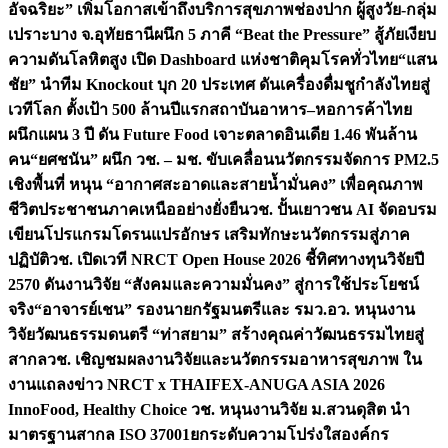
อัจฉริยะ” เพิ่มโอกาสเข้าถึงบริการสุขภาพช่องปาก ผู้สูงวัย-กลุ่ม
เปราะบาง จ.อุทัยธานี
ผนึก 5 ภาคี “Beat the Pressure” สู้ภัยเงียบ
ความดันโลหิตสูง เปิด Dashboard แห่งชาติคุมโรคทั่วไทย
“แสน
ชัย” นำทีม Knockout บุก 20 ประเทศ ดันเครื่องดื่มชูกำลังไทยสู่
เวทีโลก ตั้งเป้า 500 ล้านปีแรก
สถาบันอาหาร–หอการค้าไทย
ผนึกแผน 3 ปี ดัน Future Food เจาะตลาดอินเดีย 1.46 พันล้าน
คน
“ยศชนัน” ผนึก วช. – มช. ขับเคลื่อนนวัตกรรมจัดการ PM2.5
เชิงพื้นที่ หนุน “อากาศสะอาดและสายน้ำมั่นคง” เพื่อคุณภาพ
ชีวิตประชาชนภาคเหนืออย่างยั่งยืน
วช. ปั้นเยาวชน AI จัดอบรม
เขียนโปรแกรมโดรนแปรอักษร เสริมทักษะนวัตกรรมสู่ภาค
ปฏิบัติ
วช. เปิดเวที NRCT Open House 2026 ชี้ทิศทางทุนวิจัยปี
2570 ดันงานวิจัย “สังคมและความมั่นคง” สู่การใช้ประโยชน์
จริง
“อาจารย์เชน” รองนายกรัฐมนตรีและ รมว.อว. หนุนงาน
วิจัยวัฒนธรรมดนตรี “ท่าสยาม” สร้างคุณค่าวัฒนธรรมไทยสู่
สากล
วช. เชิญชมผลงานวิจัยและนวัตกรรมอาหารสุขภาพ ใน
งานแถลงข่าว NRCT x THAIFEX-ANUGA ASIA 2026
InnoFood, Healthy Choice
วช. หนุนงานวิจัย ม.สวนดุสิต นำ
มาตรฐานสากล ISO 37001ยกระดับความโปร่งใสองค์กร