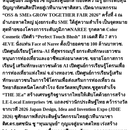
หนุนศูนย์รวมผู้เชี่ยวชาญและศูนย์กลางองค์ความรู้ ยกระดับทุน
ปัญญาทัศนศิลป์ไทยสู่เวทีนานาชาติ
สสว. เปิดฉากมหกรรม
“OSS & SMEs GROW TOGETHER FAIR 2026” ครั้งที่ 4 ณ
อำเภอหาดใหญ่ มุ่งยกระดับ SME ใต้สู่ความสำเร็จ เป็นจุดหมาย
สุดท้ายของโครงการระดับภูมิภาค
NAREE รุกตลาด Color
Cosmetic เปิดตัว “Perfect Touch Blush” 18 เฉดสี ดึง 7 สาว
4EVE นั่งแท่น Face of Naree ตั้งเป้ายอดขาย 100 ล้านบาท
วช.
เปิดศูนย์เรียนรู้โดรน–AI ที่สุพรรณบุรี ยกระดับทักษะเยาวชน
หนุนการท่องเที่ยวและอาชีพแห่งอนาคต
วช. ขยายโอกาสการ
เรียนรู้ เสริมทักษะเยาวชนด้วย AI เปิดศูนย์การเรียนรู้โดรนเพื่อ
การท่องเที่ยวแห่งใหม่ จ.อ่างทอง
วช. เปิดศูนย์การเรียนรู้เสริม
ทักษะเยาวชนในการใช้โดรนเพื่อส่งเสริมการท่องเที่ยว ณ
วิทยาลัยเทคนิคโคกสำโรง จังหวัดลพบุรี
บพท.ชูสูตรสำเร็จ
“THE 3Ea” สร้างเศรษฐกิจฐานรากไทยให้เติบโตด้วยการสร้าง
LE-Local Enterprises
วช. แถลงข่าวนักประดิษฐ์ไทย คว้ารางวัล
จากเวที 2026 Japan Design, Idea and Invention Expo (JDIE
2026) ชูศักยภาพสิ่งประดิษฐ์นวัตกรรมไทยสู่เวทีนานาชา
ติ
ศ.ดร.ยศชนัน ชู “ทุนมนุษย์” กุญแจสู่อนาคตไทย เร่งสร้าง