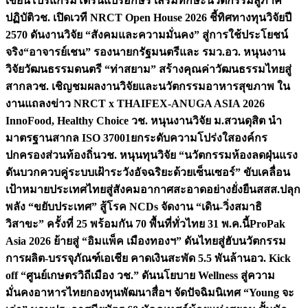
เขียนโปรแกรมโดรนแปรอักษร เสริมทักษะนวัตกรรมสู่ภาค
ปฏิบัติ
วช. เปิดเวที NRCT Open House 2026 ชี้ทิศทางทุนวิจัยปี
2570 ดันงานวิจัย “สังคมและความมั่นคง” สู่การใช้ประโยชน์
จริง
“อาจารย์เชน” รองนายกรัฐมนตรีและ รมว.อว. หนุนงาน
วิจัยวัฒนธรรมดนตรี “ท่าสยาม” สร้างคุณค่าวัฒนธรรมไทยสู่
สากล
วช. เชิญชมผลงานวิจัยและนวัตกรรมอาหารสุขภาพ ใน
งานแถลงข่าว NRCT x THAIFEX-ANUGA ASIA 2026
InnoFood, Healthy Choice
วช. หนุนงานวิจัย ม.สวนดุสิต นำ
มาตรฐานสากล ISO 37001ยกระดับความโปร่งใสองค์กร
ปกครองส่วนท้องถิ่น
วช. หนุนทุนวิจัย “นวัตกรรมห้องลดฝุ่นแรง
ดันบวกควบคู่ระบบเฝ้าระวังอัจฉริยะด้วยเซ็นเซอร์” ขับเคลื่อน
เป้าหมายประเทศไทยสู่สังคมอากาศสะอาดอย่างยั่งยืน
สสส.ปลุก
พลัง “ขยับประเทศ” สู้โรค NCDs จัดงาน “เดิน-วิ่งสมาธิ
วิสาขะ” ครั้งที่ 25 พร้อมกัน 70 พื้นที่ทั่วไทย 31 พ.ค.นี้
ProPak
Asia 2026 ย้ายสู่ “อิมแพ็ค เมืองทองฯ” ดันไทยสู่ฮับนวัตกรรม
การผลิต-บรรจุภัณฑ์เอเชีย คาดเงินสะพัด 5.5 พันล้าน
อว. Kick
off “ศูนย์เกษตรวิถีเมือง วช.” ดันนโยบาย Wellness สู่ความ
มั่นคงอาหารไทย
กองทุนพัฒนาสื่อฯ จัดปัจฉิมนิเทศ “Young จะ