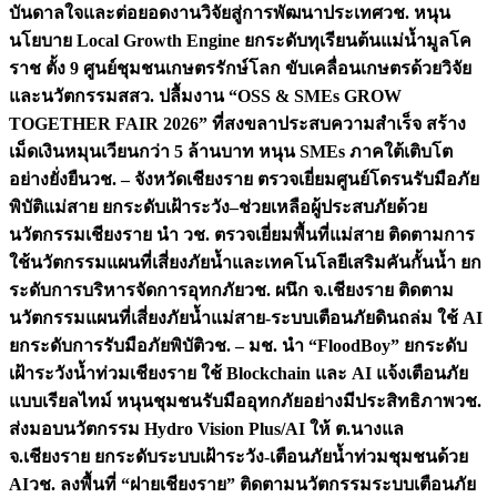
บันดาลใจและต่อยอดงานวิจัยสู่การพัฒนาประเทศ
วช. หนุน
นโยบาย Local Growth Engine ยกระดับทุเรียนต้นแม่น้ำมูลโค
ราช ตั้ง 9 ศูนย์ชุมชนเกษตรรักษ์โลก ขับเคลื่อนเกษตรด้วยวิจัย
และนวัตกรรม
สสว. ปลื้มงาน “OSS & SMEs GROW
TOGETHER FAIR 2026” ที่สงขลาประสบความสำเร็จ สร้าง
เม็ดเงินหมุนเวียนกว่า 5 ล้านบาท หนุน SMEs ภาคใต้เติบโต
อย่างยั่งยืน
วช. – จังหวัดเชียงราย ตรวจเยี่ยมศูนย์โดรนรับมือภัย
พิบัติแม่สาย ยกระดับเฝ้าระวัง–ช่วยเหลือผู้ประสบภัยด้วย
นวัตกรรม
เชียงราย นำ วช. ตรวจเยี่ยมพื้นที่แม่สาย ติดตามการ
ใช้นวัตกรรมแผนที่เสี่ยงภัยน้ำและเทคโนโลยีเสริมคันกั้นน้ำ ยก
ระดับการบริหารจัดการอุทกภัย
วช. ผนึก จ.เชียงราย ติดตาม
นวัตกรรมแผนที่เสี่ยงภัยน้ำแม่สาย-ระบบเตือนภัยดินถล่ม ใช้ AI
ยกระดับการรับมือภัยพิบัติ
วช. – มช. นำ “FloodBoy” ยกระดับ
เฝ้าระวังน้ำท่วมเชียงราย ใช้ Blockchain และ AI แจ้งเตือนภัย
แบบเรียลไทม์ หนุนชุมชนรับมืออุทกภัยอย่างมีประสิทธิภาพ
วช.
ส่งมอบนวัตกรรม Hydro Vision Plus/AI ให้ ต.นางแล
จ.เชียงราย ยกระดับระบบเฝ้าระวัง-เตือนภัยน้ำท่วมชุมชนด้วย
AI
วช. ลงพื้นที่ “ฝายเชียงราย” ติดตามนวัตกรรมระบบเตือนภัย