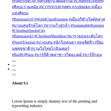
#PaintYourCity #เศรษฐกิจวัฒนธรรม #CreativeEconomy
#ศิลปะร่วมสมัย #ICONSIAM #สศร #ArtMarket #เมือง
แห่งศิลปะ
#Bangsaen10 #WorldClassRunning #เมืองกีฬาเวิลด์คลาส
#บางแสนรักษ์โลก #จากแก้วสู่กล้า #SustainableRunning
#ChonburiSportsCity
#Bangsaen42 #ChonburiMarathon #มาราธอนระดับโลก
#SportTourism #บางแสน #นักวิ่งเคนยา #อนุชิตจิว #ปิยะ
นุชสุขชาติ #งานวิ่งไทยโกอินเตอร์
#BarBQPlaza #บาร์บีคิวพลาซ่า #วิตอะเดย์ #บาร์บีกอน
About Us
Lorem Ipsum is simply dummy text of the printing and
typesetting industry.