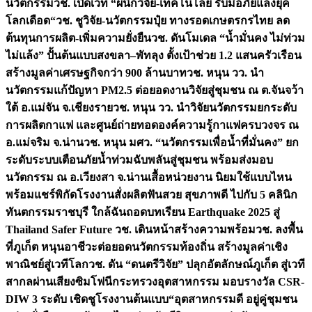
นวัตกรรม
วช. เปิดเวที “ผนึกวิจัย-เทคโนโลยี รับมือภัยแล้งยุค
โลกเดือด“
วช. ชูวิจัย-นวัตกรรมปุ๋ย ทางรอดเกษตรกรไทย ลด
ต้นทุนการผลิต-เพิ่มความยั่งยืน
วช. ดันโมเดล “น้ำมั่นคง ไม่ท่วม
ไม่แล้ง” ปั้นต้นแบบสงขลา–พัทลุง ตั้งเป้าช่วย 1.2 แสนครัวเรือน
สร้างมูลค่าเศรษฐกิจกว่า 900 ล้านบาท
วช. หนุน วว. นำ
นวัตกรรมแก้ปัญหา PM2.5 ต่อยอดงานวิจัยสู่ชุมชน ณ ต.จันจว้า
ใต้ อ.แม่จัน จ.เชียงราย
วช. หนุน วว. นำวิจัยนวัตกรรมยกระดับ
การผลิตกาแฟ และศูนย์ถ่ายทอดองค์ความรู้กาแฟครบวงจร ณ
อ.แม่จริม จ.น่าน
วช. หนุน มศว. “นวัตกรรมเพื่อน้ำที่มั่นคง” ยก
ระดับระบบเตือนภัยน้ำท่วมฉับพลันสู่ชุมชน พร้อมส่งมอบ
นวัตกรรม ณ อ.เวียงสา จ.น่าน
เสื้อหน่วยงาน นิยมใช้แบบไหน
พร้อมแชร์พิกัดโรงงานสั่งผลิต
ฟันสวย สุขภาพดี ไปกับ 5 คลินิก
ทันตกรรมราชบุรี ใกล้ฉัน
ถอดบทเรียน Earthquake 2025 สู่
Thailand Safer Future วช. เดินหน้าสร้างความพร้อม
วช. ลงพื้น
ที่ภูเก็ต หนุนอาชีวะต่อยอดนวัตกรรมท้องถิ่น สร้างมูลค่าเชิง
พาณิชย์สู่เวทีโลก
วช. ดัน “ดนตรีวิจัย” ปลุกอัตลักษณ์ภูเก็ต สู่เวที
สากลผ่านเสียงซิมโฟนี
กระทรวงอุตสาหกรรม มอบรางวัล CSR-
DIW 3 ระดับ เชิดชูโรงงานต้นแบบ“อุตสาหกรรมดี อยู่คู่ชุมชน