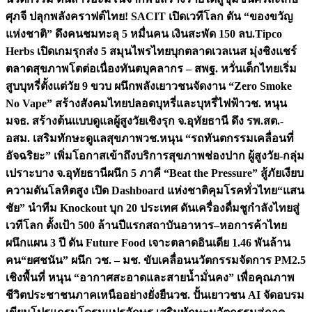
ศุภจี ปลุกพลังคราฟต์ไทย! SACIT เปิดเวทีโลก ดัน “ของขวัญ
แห่งชาติ” ดึงคนชมทะลุ 5 หมื่นคน เงินสะพัด 150 ลบ.
Tipco
Herbs เปิดเกมรุกส่ง 5 สมุนไพรไทยบุกตลาดเวลเนส มุ่งชิงแชร์
ตลาดสุขภาพโตต่อเนื่อง
ทันตบุคลากร – สพฐ. หวั่นเด็กไทยเริ่ม
สูบบุหรี่ตั้งแต่วัย 9 ขวบ ผนึกพลังเยาวชนจัดงาน “Zero Smoke
No Vape” สร้างสังคมไทยปลอดบุหรี่และบุหรี่ไฟฟ้า
วช. หนุน
มจธ. สร้างต้นแบบดูแลผู้สูงวัยเชิงรุก จ.อุทัยธานี ดึง รพ.สต.-
อสม. เสริมทักษะดูแลสุขภาพ
วช.หนุน “รถทันตกรรมเคลื่อนที่
อัจฉริยะ” เพิ่มโอกาสเข้าถึงบริการสุขภาพช่องปาก ผู้สูงวัย-กลุ่ม
เปราะบาง จ.อุทัยธานี
ผนึก 5 ภาคี “Beat the Pressure” สู้ภัยเงียบ
ความดันโลหิตสูง เปิด Dashboard แห่งชาติคุมโรคทั่วไทย
“แสน
ชัย” นำทีม Knockout บุก 20 ประเทศ ดันเครื่องดื่มชูกำลังไทยสู่
เวทีโลก ตั้งเป้า 500 ล้านปีแรก
สถาบันอาหาร–หอการค้าไทย
ผนึกแผน 3 ปี ดัน Future Food เจาะตลาดอินเดีย 1.46 พันล้าน
คน
“ยศชนัน” ผนึก วช. – มช. ขับเคลื่อนนวัตกรรมจัดการ PM2.5
เชิงพื้นที่ หนุน “อากาศสะอาดและสายน้ำมั่นคง” เพื่อคุณภาพ
ชีวิตประชาชนภาคเหนืออย่างยั่งยืน
วช. ปั้นเยาวชน AI จัดอบรม