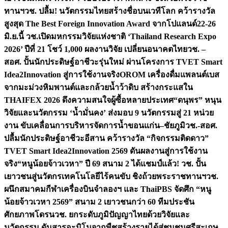
ทานฯ
วช. ปลื้ม! นวัตกรรมไทยสร้างชื่อบนเวทีโลก คว้ารางวัล
สูงสุด The Best Foreign Innovation Award จากโปแลนด์
22-26
มิ.ย.นี้ วช.เปิดมหกรรมวิจัยแห่งชาติ ‘Thailand Research Expo
2026’ ปีที่ 21 โชว์ 1,000 ผลงานวิจัย เปลี่ยนอนาคตไทย
วช. –
สอศ. ปั้นนักประดิษฐ์อาชีวะรุ่นใหม่ ผ่านโครงการ TVET Smart
Idea2Innovation สู่การใช้งานจริง
OROM เครื่องดื่มแพลนต์เบส
จากมะม่วงหิมพานต์และกล้วยน้ำว้าดิบ สร้างกระแสใน
THAIFEX 2026 ดึงความสนใจผู้ซื้อหลายประเทศ
“ดนุพร” หนุน
วิจัยและนวัตกรรม ‘น้ำมั่นคง’ ส่งมอบ 9 นวัตกรรมสู่ 21 หน่วย
งาน ขับเคลื่อนการบริหารจัดการน้ำขอนแก่น–ชัยภูมิ
วช.-สอศ.
ปลื้มนักประดิษฐ์อาชีวะอีสาน คว้ารางวัล “กิจกรรมติดดาว”
TVET Smart Idea2Innovation 2569 ดันผลงานสู่การใช้งาน
จริง
“หนูน้อยจ้าวเวหา” ปี 69 สนาม 2 ได้แชมป์แล้ว! วช. ปั้น
เยาวชนสู่นวัตกรเทคโนโลยีไร้คนขับ ชิงถ้วยพระราชทานฯ
วช.
ผนึกสมาคมกีฬาเครื่องบินจำลองฯ และ ThaiPBS จัดศึก “หนู
น้อยจ้าวเวหา 2569” สนาม 2 เยาวชนกว่า 60 ทีมประชัน
ศักยภาพโดรน
วช. ยกระดับภูมิปัญญาไทยด้วยวิจัยและ
นวัตกรรม ดันสารอะมิโนจากพืชสร้างรายได้สู่ชุมชนศรีสะเกษ