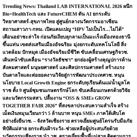
Skip
Trending News:
Thailand LAB INTERNATIONAL 2026 ผนึก
to
Bio+HealthTech และ FutureCHEM ดัน AI ยกระดับ
content
วิทยาศาสตร์-สุขภาพไทย สู่ศูนย์กลางนวัตกรรมอาเซียน
สถานเสาวภา-กทม. เปิดแคมเปญ “HPV ไม่เป็นไร…ไม่ได้”
เตือนอย่าชะล่าใจ ก่อนภัยเงียบลุกลามเป็นมะเร็ง
เมืองทองธานี
ขึ้นแท่น เขตส่งเสริมเมืองอัจฉริยะ มุ่งยกระดับเทคโนโลยี สิ่ง
แวดล้อม ปักหมุด เมืองอัจฉริยะมีชีวิต ขับเคลื่อนเศรษฐกิจ
วช.
เดินหน้าขับเคลื่อน “รางวัลธัชชา” ยกย่องผู้สร้างคุณูปการด้าน
สังคมศาสตร์ มนุษยศาสตร์ และศิลปกรรมศาสตร์ สร้างแรง
บันดาลใจและต่อยอดงานวิจัยสู่การพัฒนาประเทศ
วช. หนุน
นโยบาย Local Growth Engine ยกระดับทุเรียนต้นแม่น้ำมูลโค
ราช ตั้ง 9 ศูนย์ชุมชนเกษตรรักษ์โลก ขับเคลื่อนเกษตรด้วยวิจัย
และนวัตกรรม
สสว. ปลื้มงาน “OSS & SMEs GROW
TOGETHER FAIR 2026” ที่สงขลาประสบความสำเร็จ สร้าง
เม็ดเงินหมุนเวียนกว่า 5 ล้านบาท หนุน SMEs ภาคใต้เติบโต
อย่างยั่งยืน
วช. – จังหวัดเชียงราย ตรวจเยี่ยมศูนย์โดรนรับมือภัย
พิบัติแม่สาย ยกระดับเฝ้าระวัง–ช่วยเหลือผู้ประสบภัยด้วย
นวัตกรรม
เชียงราย นำ วช. ตรวจเยี่ยมพื้นที่แม่สาย ติดตามการ