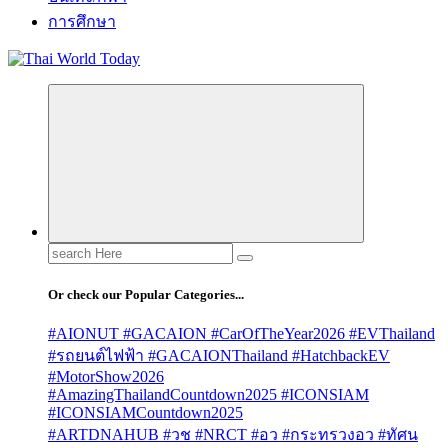
การศึกษา
Search
for:
Or check our Popular Categories...
#AIONUT #GACAION #CarOfTheYear2026 #EVThailand
#รถยนต์ไฟฟ้า #GACAIONThailand #HatchbackEV
#MotorShow2026
#AmazingThailandCountdown2025 #ICONSIAM
#ICONSIAMCountdown2025
#ARTDNAHUB #วช #NRCT #อว #กระทรวงอว #ทัศน