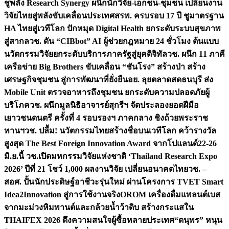
ชูพลัง Research Synergy ผนึกนักวิจัย-เอกชน-ชุมชน เปลี่ยนงาน
วิจัยไทยสู่พลังขับเคลื่อนประเทศ
สรพ. ครบรอบ 17 ปี ชูมาตรฐาน
HA ไทยสู่เวทีโลก ปักหมุด Digital Health ยกระดับระบบสุขภาพ
สู่สากล
วช. ดัน “CIBbot” AI ผู้ช่วยกฎหมาย 24 ชั่วโมง ต้นแบบ
นวัตกรรมวิจัยยกระดับบริการภาครัฐสู่ยุคดิจิทัล
วช. ผนึก 11 ภาคี
เครือข่าย Big Brothers ขับเคลื่อน “ชันโรง” สร้างป่า สร้าง
เศรษฐกิจชุมชน สู่การพัฒนาที่ยั่งยืน
อย. ลุยตลาดสดธนบุรี ส่ง
Mobile Unit ตรวจอาหารถึงชุมชน ยกระดับความปลอดภัยผู้
บริโภค
วช. ผนึกมูลนิธิอาจารย์สุกรีฯ จัดประลองยอดฝีมือ
เยาวชนดนตรี ครั้งที่ 4 รอบรองฯ ภาคกลาง ชิงถ้วยพระราช
ทานฯ
วช. ปลื้ม! นวัตกรรมไทยสร้างชื่อบนเวทีโลก คว้ารางวัล
สูงสุด The Best Foreign Innovation Award จากโปแลนด์
22-26
มิ.ย.นี้ วช.เปิดมหกรรมวิจัยแห่งชาติ ‘Thailand Research Expo
2026’ ปีที่ 21 โชว์ 1,000 ผลงานวิจัย เปลี่ยนอนาคตไทย
วช. –
สอศ. ปั้นนักประดิษฐ์อาชีวะรุ่นใหม่ ผ่านโครงการ TVET Smart
Idea2Innovation สู่การใช้งานจริง
OROM เครื่องดื่มแพลนต์เบส
จากมะม่วงหิมพานต์และกล้วยน้ำว้าดิบ สร้างกระแสใน
THAIFEX 2026 ดึงความสนใจผู้ซื้อหลายประเทศ
“ดนุพร” หนุน