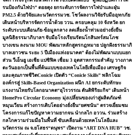
รนป้องกันไฟป่า” ดอยตุง ยกระดับการจัดการไฟป่าและฝุ่น
PM2.5 ด้วยวิจัยและนวัตกรรม
วช. โชว์ผลงานวิจัยรับมืออุทกภัย
เดินหน้าบริหารจัดการน้ำด้วย ววน. ครอบคลุม 10 จังหวัด ยก
ระดับระบบเตือนภัย-ข้อมูลกลาง ลดเสี่ยงน้ำท่วมอย่างยั่งยืน
มูลนิธิธรรมาภิบาลฯ จับมือโรงเรียนรัตนโกสินทร์สมโภช
บางเขน ลงนาม MOU พัฒนาหลักสูตรกฎหมาย ปลูกฝังธรรมาภิ
บาลเยาวชน ระยะ 5 ปี
เมืองแห่งอนาคต” ต้องไม่พัฒนาแบบแยก
ส่วน วีเอ็นยู เอเชีย แปซิฟิค เชื่อม 3 อุตสาหกรรมสำคัญ วางภาค
ตะวันออกเป็นพื้นที่ต้นแบบของเทคโนโลยีเพื่อเมือง เศรษฐกิจ
และคุณภาพชีวิต
Conicle เปิดตัว “Conicle Skills” พลิกโฉม
องค์กรสู่ Skills-Based Organization ผนึก AI ยกระดับทักษะ
แรงงานไทยรับโลกอนาคต
“อุไรวรรณ ตันติพิริยะกิจ” เดินหน้า
HomePro Circular Economy มุ่งเปลี่ยนของเก่าสู่ผลิตภัณฑ์
หมุนเวียน สร้างการเติบโตอย่างยั่งยืน
“ยศชนัน” ตรวจเยี่ยมชม
โครงการแก้ไขปัญหาความยากจน นำกลไก อววน. ร่วมสร้าง
กลไกความร่วมมือในพื้นที่ ขับเคลื่อนด้วยเทคโนโลยีและ
นวัตกรรม ณ จ.ยโสธร
“ดนุพร” เปิดงาน “ART DNA HUB” วช.