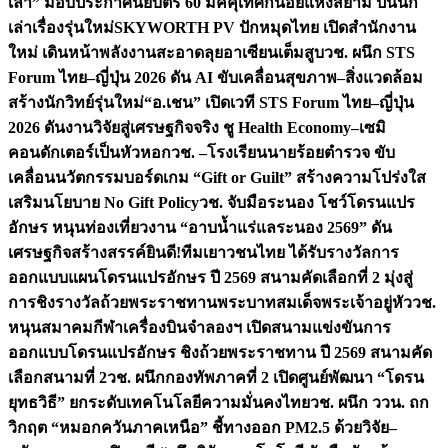
เล่า” มอบประกาศนียบัตร 60 มัคคุเทศก์น้อยแห่งสยาม ปั้นนัก
เล่าเรื่องรุ่นใหม่
SKYWORTH PV ปักหมุดไทย เปิดสำนักงาน
ใหม่ เดินหน้าพลังงานสะอาดลุยอาเซียนเต็มสูบ
วช. ผนึก STS
Forum ไทย–ญี่ปุ่น 2026 ดัน AI ขับเคลื่อนสุขภาพ–สิ่งแวดล้อม
สร้างนักวิทย์รุ่นใหม่
“อ.เชน” เปิดเวที STS Forum ไทย–ญี่ปุ่น
2026 ดันงานวิจัยสู่เศรษฐกิจจริง ชู Health Economy–เซมิ
คอนดักเตอร์เป็นหัวหอก
วช. –โรงเรียนนายร้อยตำรวจ ขับ
เคลื่อนนวัตกรรมบอร์ดเกม “Gift or Guilt” สร้างความโปร่งใส
เสริมนโยบาย No Gift Policy
วช. จับมือระนอง โชว์โดรนแปร
อักษร หนุนท่องเที่ยวงาน “อาบน้ำแร่แลระนอง 2569” ดัน
เศรษฐกิจสร้างสรรค์
ยินดี!ทีมเยาวชนไทย ได้รับรางวัลการ
ออกแบบแผนโดรนแปรอักษร ปี 2569 สนามคัดเลือกที่ 2 มุ่งสู่
การชิงรางวัลถ้วยพระราชทานพระบาทสมเด็จพระเจ้าอยู่หัว
วช.
หนุนสมาคมกีฬาเครื่องบินจำลองฯ เปิดสนามแข่งขันการ
ออกแบบโดรนแปรอักษร ชิงถ้วยพระราชทาน ปี 2569 สนามคัด
เลือกสนามที่ 2
วช. ผนึกกองทัพภาคที่ 2 เปิดศูนย์พัฒนา “โดรน
ยุทธวิธี” ยกระดับเทคโนโลยีความมั่นคงไทย
วช. ผนึก ววน. ถก
วิกฤต “หมอกควันภาคเหนือ” ชี้ทางออก PM2.5 ด้วยวิจัย–