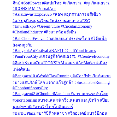
ศิลป์ #SoftPower #ศิลปะไทย #นวัตกรรม #ทุนวัฒนธรรม
#ICONSIAM #VisualArts
#AsiaEnwastExpo2026 #สอท #อุตสาหกรรมสีเขียว
#เศรษฐกิจหมุนเวียน #พลังงานสะอาด #ESG
#EnwastExpo #GreenFuture #CircularEconomy
#ThailandIndustry #สิ่งแวดล้อมยั่งยืน
#BaliChoralFestival #วงปล่อยแก่ประเทศไทย #วิจัยเพื่อ
สังคมสูงวัย
#BangkokArtFestival #BAF11 #CraftYourDreams
#PaintYourCity #เศรษฐกิจวัฒนธรรม #CreativeEconomy
#ศิลปะร่วมสมัย #ICONSIAM #สศร #ArtMarket #เมือง
แห่งศิลปะ
#Bangsaen10 #WorldClassRunning #เมืองกีฬาเวิลด์คลาส
#บางแสนรักษ์โลก #จากแก้วสู่กล้า #SustainableRunning
#ChonburiSportsCity
#Bangsaen42 #ChonburiMarathon #มาราธอนระดับโลก
#SportTourism #บางแสน #นักวิ่งเคนยา #อนุชิตจิว #ปิยะ
นุชสุขชาติ #งานวิ่งไทยโกอินเตอร์
#BarBQPlaza #บาร์บีคิวพลาซ่า #วิตอะเดย์ #บาร์บีกอน