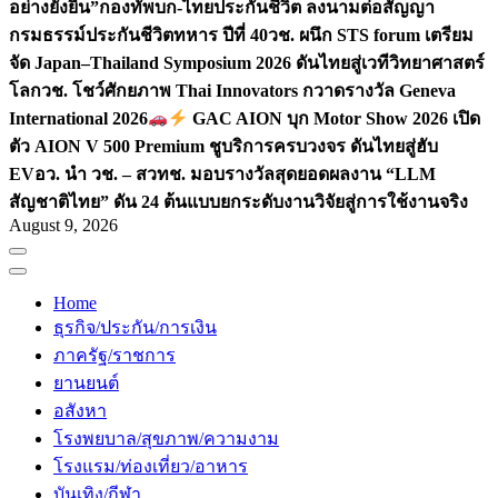
อย่างยั่งยืน”
กองทัพบก-ไทยประกันชีวิต ลงนามต่อสัญญา
กรมธรรม์ประกันชีวิตทหาร ปีที่ 40
วช. ผนึก STS forum เตรียม
จัด Japan–Thailand Symposium 2026 ดันไทยสู่เวทีวิทยาศาสตร์
โลก
วช. โชว์ศักยภาพ Thai Innovators กวาดรางวัล Geneva
International 2026
GAC AION บุก Motor Show 2026 เปิด
ตัว AION V 500 Premium ชูบริการครบวงจร ดันไทยสู่ฮับ
EV
อว. นำ วช. – สวทช. มอบรางวัลสุดยอดผลงาน “LLM
สัญชาติไทย” ดัน 24 ต้นแบบยกระดับงานวิจัยสู่การใช้งานจริง
August 9, 2026
Home
ธุรกิจ/ประกัน/การเงิน
ภาครัฐ/ราชการ
ยานยนต์
อสังหา
โรงพยบาล/สุขภาพ/ความงาม
โรงแรม/ท่องเที่ยว/อาหาร
บันเทิง/กีฬา