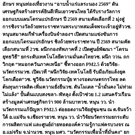
อักษร หนุนท่องเที่ยวงาน “อาบน้ำแร่แลระนอง 2569” ดัน
เศรษฐกิจสร้างสรรค์
ยินดี!ทีมเยาวชนไทย ได้รับรางวัลการ
ออกแบบแผนโดรนแปรอักษร ปี 2569 สนามคัดเลือกที่ 2 มุ่งสู่
การชิงรางวัลถ้วยพระราชทานพระบาทสมเด็จพระเจ้าอยู่หัว
วช.
หนุนสมาคมกีฬาเครื่องบินจำลองฯ เปิดสนามแข่งขันการ
ออกแบบโดรนแปรอักษร ชิงถ้วยพระราชทาน ปี 2569 สนามคัด
เลือกสนามที่ 2
วช. ผนึกกองทัพภาคที่ 2 เปิดศูนย์พัฒนา “โดรน
ยุทธวิธี” ยกระดับเทคโนโลยีความมั่นคงไทย
วช. ผนึก ววน. ถก
วิกฤต “หมอกควันภาคเหนือ” ชี้ทางออก PM2.5 ด้วยวิจัย–
นวัตกรรม
วช. เปิดเวที “ผนึกวิจัย-เทคโนโลยี รับมือภัยแล้งยุค
โลกเดือด“
วช. ชูวิจัย-นวัตกรรมปุ๋ย ทางรอดเกษตรกรไทย ลด
ต้นทุนการผลิต-เพิ่มความยั่งยืน
วช. ดันโมเดล “น้ำมั่นคง ไม่ท่วม
ไม่แล้ง” ปั้นต้นแบบสงขลา–พัทลุง ตั้งเป้าช่วย 1.2 แสนครัวเรือน
สร้างมูลค่าเศรษฐกิจกว่า 900 ล้านบาท
วช. หนุน วว. นำ
นวัตกรรมแก้ปัญหา PM2.5 ต่อยอดงานวิจัยสู่ชุมชน ณ ต.จันจว้า
ใต้ อ.แม่จัน จ.เชียงราย
วช. หนุน วว. นำวิจัยนวัตกรรมยกระดับ
การผลิตกาแฟ และศูนย์ถ่ายทอดองค์ความรู้กาแฟครบวงจร ณ
อ.แม่จริม จ.น่าน
วช. หนุน มศว. “นวัตกรรมเพื่อน้ำที่มั่นคง” ยก