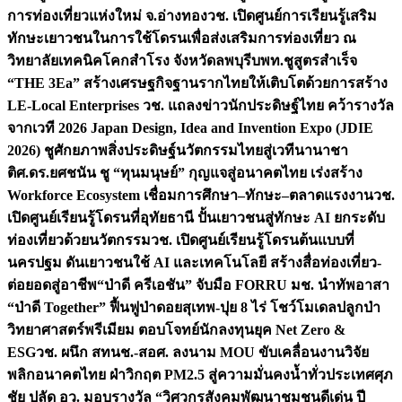
การท่องเที่ยวแห่งใหม่ จ.อ่างทอง
วช. เปิดศูนย์การเรียนรู้เสริม
ทักษะเยาวชนในการใช้โดรนเพื่อส่งเสริมการท่องเที่ยว ณ
วิทยาลัยเทคนิคโคกสำโรง จังหวัดลพบุรี
บพท.ชูสูตรสำเร็จ
“THE 3Ea” สร้างเศรษฐกิจฐานรากไทยให้เติบโตด้วยการสร้าง
LE-Local Enterprises
วช. แถลงข่าวนักประดิษฐ์ไทย คว้ารางวัล
จากเวที 2026 Japan Design, Idea and Invention Expo (JDIE
2026) ชูศักยภาพสิ่งประดิษฐ์นวัตกรรมไทยสู่เวทีนานาชา
ติ
ศ.ดร.ยศชนัน ชู “ทุนมนุษย์” กุญแจสู่อนาคตไทย เร่งสร้าง
Workforce Ecosystem เชื่อมการศึกษา–ทักษะ–ตลาดแรงงาน
วช.
เปิดศูนย์เรียนรู้โดรนที่อุทัยธานี ปั้นเยาวชนสู่ทักษะ AI ยกระดับ
ท่องเที่ยวด้วยนวัตกรรม
วช. เปิดศูนย์เรียนรู้โดรนต้นแบบที่
นครปฐม ดันเยาวชนใช้ AI และเทคโนโลยี สร้างสื่อท่องเที่ยว-
ต่อยอดสู่อาชีพ
“ป่าดี ครีเอชัน” จับมือ FORRU มช. นำทัพอาสา
“ป่าดี Together” ฟื้นฟูป่าดอยสุเทพ-ปุย 8 ไร่ โชว์โมเดลปลูกป่า
วิทยาศาสตร์พรีเมียม ตอบโจทย์นักลงทุนยุค Net Zero &
ESG
วช. ผนึก สทนช.-สอศ. ลงนาม MOU ขับเคลื่อนงานวิจัย
พลิกอนาคตไทย ฝ่าวิกฤต PM2.5 สู่ความมั่นคงน้ำทั่วประเทศ
ศุภ
ชัย ปลัด อว. มอบรางวัล “วิศวกรสังคมพัฒนาชุมชนดีเด่น ปี