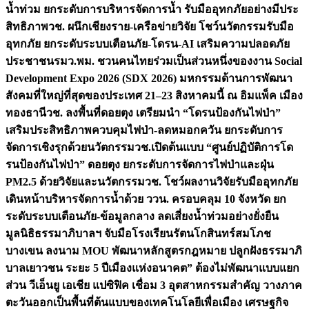
น้ำท่วม ยกระดับการบริหารจัดการน้ำ รับมืออุทกภัยอย่างมีประ
สิทธิภาพ
วช. ผนึกเชียงราย-เครือข่ายวิจัย โชว์นวัตกรรมรับมือ
อุทกภัย ยกระดับระบบเตือนภัย-โดรน-AI เสริมความปลอดภัย
ประชาชน
รมว.พม. ชวนคนไทยร่วมเป็นส่วนหนึ่งของงาน Social
Development Expo 2026 (SDX 2026) มหกรรมด้านการพัฒนา
สังคมที่ใหญ่ที่สุดของประเทศ 21–23 สิงหาคมนี้ ณ อิมแพ็ค เมือง
ทองธานี
วช. ลงพื้นที่ดอยตุง เตรียมนำ “โดรนป้องกันไฟป่า”
เสริมประสิทธิภาพควบคุมไฟป่า-ลดหมอกควัน ยกระดับการ
จัดการเชิงรุกด้วยนวัตกรรม
วช.เปิดต้นแบบ “ศูนย์ปฏิบัติการโด
รนป้องกันไฟป่า” ดอยตุง ยกระดับการจัดการไฟป่าและฝุ่น
PM2.5 ด้วยวิจัยและนวัตกรรม
วช. โชว์ผลงานวิจัยรับมืออุทกภัย
เดินหน้าบริหารจัดการน้ำด้วย ววน. ครอบคลุม 10 จังหวัด ยก
ระดับระบบเตือนภัย-ข้อมูลกลาง ลดเสี่ยงน้ำท่วมอย่างยั่งยืน
มูลนิธิธรรมาภิบาลฯ จับมือโรงเรียนรัตนโกสินทร์สมโภช
บางเขน ลงนาม MOU พัฒนาหลักสูตรกฎหมาย ปลูกฝังธรรมาภิ
บาลเยาวชน ระยะ 5 ปี
เมืองแห่งอนาคต” ต้องไม่พัฒนาแบบแยก
ส่วน วีเอ็นยู เอเชีย แปซิฟิค เชื่อม 3 อุตสาหกรรมสำคัญ วางภาค
ตะวันออกเป็นพื้นที่ต้นแบบของเทคโนโลยีเพื่อเมือง เศรษฐกิจ