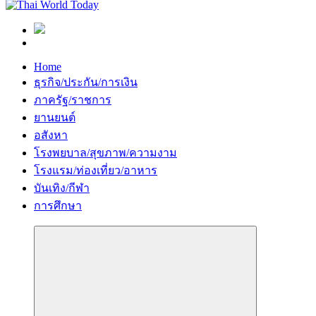
Home
ธุรกิจ/ประกัน/การเงิน
ภาครัฐ/ราชการ
ยานยนต์
อสังหา
โรงพยบาล/สุขภาพ/ความงาม
โรงแรม/ท่องเที่ยว/อาหาร
บันเทิง/กีฬา
การศึกษา