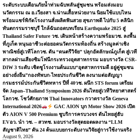
ระดับระบบเตือนภัยน้ำท่วมฉับพลันสู่ชุมชน พร้อมส่งมอบ
นวัตกรรม ณ อ.เวียงสา จ.น่าน
เสื้อหน่วยงาน นิยมใช้แบบไหน
พร้อมแชร์พิกัดโรงงานสั่งผลิต
ฟันสวย สุขภาพดี ไปกับ 5 คลินิก
ทันตกรรมราชบุรี ใกล้ฉัน
ถอดบทเรียน Earthquake 2025 สู่
Thailand Safer Future วช. เดินหน้าสร้างความพร้อม
วช. ลงพื้น
ที่ภูเก็ต หนุนอาชีวะต่อยอดนวัตกรรมท้องถิ่น สร้างมูลค่าเชิง
พาณิชย์สู่เวทีโลก
วช. ดัน “ดนตรีวิจัย” ปลุกอัตลักษณ์ภูเก็ต สู่เวที
สากลผ่านเสียงซิมโฟนี
กระทรวงอุตสาหกรรม มอบรางวัล CSR-
DIW 3 ระดับ เชิดชูโรงงานต้นแบบ“อุตสาหกรรมดี อยู่คู่ชุมชน
อย่างยั่งยืน”
กองทัพบก-ไทยประกันชีวิต ลงนามต่อสัญญา
กรมธรรม์ประกันชีวิตทหาร ปีที่ 40
วช. ผนึก STS forum เตรียม
จัด Japan–Thailand Symposium 2026 ดันไทยสู่เวทีวิทยาศาสตร์
โลก
วช. โชว์ศักยภาพ Thai Innovators กวาดรางวัล Geneva
International 2026
GAC AION บุก Motor Show 2026 เปิด
ตัว AION V 500 Premium ชูบริการครบวงจร ดันไทยสู่ฮับ
EV
อว. นำ วช. – สวทช. มอบรางวัลสุดยอดผลงาน “LLM
สัญชาติไทย” ดัน 24 ต้นแบบยกระดับงานวิจัยสู่การใช้งานจริง
August 9, 2026