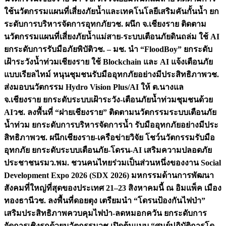
ใช้นวัตกรรมแผนที่เสี่ยงภัยน้ำและเทคโนโลยีเสริมคันกั้นน้ำ ยก
ระดับการบริหารจัดการอุทกภัย
วช. ผนึก จ.เชียงราย ติดตาม
นวัตกรรมแผนที่เสี่ยงภัยน้ำแม่สาย-ระบบเตือนภัยดินถล่ม ใช้ AI
ยกระดับการรับมือภัยพิบัติ
วช. – มช. นำ “FloodBoy” ยกระดับ
เฝ้าระวังน้ำท่วมเชียงราย ใช้ Blockchain และ AI แจ้งเตือนภัย
แบบเรียลไทม์ หนุนชุมชนรับมืออุทกภัยอย่างมีประสิทธิภาพ
วช.
ส่งมอบนวัตกรรม Hydro Vision Plus/AI ให้ ต.นางแล
จ.เชียงราย ยกระดับระบบเฝ้าระวัง-เตือนภัยน้ำท่วมชุมชนด้วย
AI
วช. ลงพื้นที่ “ฝายเชียงราย” ติดตามนวัตกรรมระบบเตือนภัย
น้ำท่วม ยกระดับการบริหารจัดการน้ำ รับมืออุทกภัยอย่างมีประ
สิทธิภาพ
วช. ผนึกเชียงราย-เครือข่ายวิจัย โชว์นวัตกรรมรับมือ
อุทกภัย ยกระดับระบบเตือนภัย-โดรน-AI เสริมความปลอดภัย
ประชาชน
รมว.พม. ชวนคนไทยร่วมเป็นส่วนหนึ่งของงาน Social
Development Expo 2026 (SDX 2026) มหกรรมด้านการพัฒนา
สังคมที่ใหญ่ที่สุดของประเทศ 21–23 สิงหาคมนี้ ณ อิมแพ็ค เมือง
ทองธานี
วช. ลงพื้นที่ดอยตุง เตรียมนำ “โดรนป้องกันไฟป่า”
เสริมประสิทธิภาพควบคุมไฟป่า-ลดหมอกควัน ยกระดับการ
จัดการเชิงรุกด้วยนวัตกรรม
วช.เปิดต้นแบบ “ศูนย์ปฏิบัติการโด