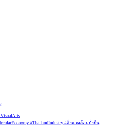
6
isualArts
arEconomy #ThailandIndustry #สิ่งแวดล้อมยั่งยืน