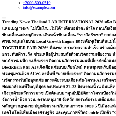
+2000-509-0519
info@example.com
Trending News:
Thailand LAB INTERNATIONAL 2026 ผนึก Bio
แคมเปญ “HPV ไม่เป็นไร…ไม่ได้” เตือนอย่าชะล่าใจ ก่อนภัยเงีย
ขับเคลื่อนเศรษฐกิจ
วช. เดินหน้าขับเคลื่อน “รางวัลธัชชา” ยกย
ศ
วช. หนุนนโยบาย Local Growth Engine ยกระดับทุเรียนต้นแม่น้
TOGETHER FAIR 2026” ที่สงขลาประสบความสำเร็จ สร้างเม็ดเงิน
ยกระดับเฝ้าระวัง–ช่วยเหลือผู้ประสบภัยด้วยนวัตกรรม
เชียงราย น
ทกภัย
วช. ผนึก จ.เชียงราย ติดตามนวัตกรรมแผนที่เสี่ยงภัยน้ำแม่
Blockchain และ AI แจ้งเตือนภัยแบบเรียลไทม์ หนุนชุมชนรับมือ
ท่วมชุมชนด้วย AI
วช. ลงพื้นที่ “ฝายเชียงราย” ติดตามนวัตกรรม
นวัตกรรมรับมืออุทกภัย ยกระดับระบบเตือนภัย-โดรน-AI เสริ
พัฒนาสังคมที่ใหญ่ที่สุดของประเทศ 21–23 สิงหาคมนี้ ณ อิมแพ็ค
เชิงรุกด้วยนวัตกรรม
วช.เปิดต้นแบบ “ศูนย์ปฏิบัติการโดรนป้องกั
จัดการน้ำด้วย ววน. ครอบคลุม 10 จังหวัด ยกระดับระบบเตือนภัย-ข้
หลักสูตรกฎหมาย ปลูกฝังธรรมาภิบาลเยาวชน ระยะ 5 ปี
เมืองแห่
เทคโนโลยีเพื่อเมือง เศรษฐกิจ และคุณภาพชีวิต
Conicle เปิดตัว 