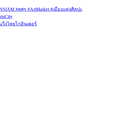
ONSIAM #สศร #ArtMarket #เมืองแห่งศิลปะ
tsCity
วิ่งไทยโกอินเตอร์