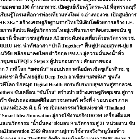
เป้ายอดขาย 100 ล้านบาท
วช. เปิดศูนย์เรียนรู้โดรน–AI ที่สุพรรณบุรี
ียนรู้โดรนเพื่อการท่องเที่ยวแห่งใหม่ จ.อ่างทอง
วช. เปิดศูนย์การ
THE 3Ea” สร้างเศรษฐกิจฐานรากไทยให้เติบโตด้วยการสร้าง LE-
ักยภาพสิ่งประดิษฐ์นวัตกรรมไทยสู่เวทีนานาชาติ
ศ.ดร.ยศชนัน ชู
อุทัยธานี ปั้นเยาวชนสู่ทักษะ AI ยกระดับท่องเที่ยวด้วยนวัตกรรม
วช.
FORRU มช. นำทัพอาสา “ป่าดี Together” ฟื้นฟูป่าดอยสุเทพ-ปุย 8
วิจัย พลิกอนาคตไทย ฝ่าวิกฤต PM2.5 สู่ความมั่นคงน้ำทั่ว
ฒนาชุมชน
TPQI x Steps x ผู้ประกอบการ : ศักยภาพของ
จาก 7 เวทีโลก “ยศชนัน” มอบประกาศนียบัตรเชิดชูเกียรติ
วช. ชู
่งชาติ ปั้นไทยสู่ฮับ Deep Tech อาเซียน
“ยศชนัน” ชูพลัง
วทีโลก ปักหมุด Digital Health ยกระดับระบบสุขภาพสู่สากล
วช.
others ขับเคลื่อน “ชันโรง” สร้างป่า สร้างเศรษฐกิจชุมชน สู่การ
ุกรีฯ จัดประลองยอดฝีมือเยาวชนดนตรี ครั้งที่ 4 รอบรองฯ ภาค
กโปแลนด์
22-26 มิ.ย.นี้ วช.เปิดมหกรรมวิจัยแห่งชาติ ‘Thailand
 Smart Idea2Innovation สู่การใช้งานจริง
OROM เครื่องดื่มแพ
และนวัตกรรม ‘น้ำมั่นคง’ ส่งมอบ 9 นวัตกรรมสู่ 21 หน่วยงาน ขับ
a2Innovation 2569 ดันผลงานสู่การใช้งานจริง
“หนูน้อยจ้าว
จำลองฯ และ ThaiPBS จัดศึก “หนูน้อยจ้าวเวหา 2569” สนาม 2