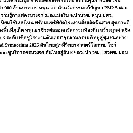
จัย-นวัตกรรมปุ๋ย ทางรอดเกษตรกรไทย ลดต้นทุนการผลิต-เพิ่ม
ว่า 900 ล้านบาท
วช. หนุน วว. นำนวัตกรรมแก้ปัญหา PM2.5 ต่อย
ความรู้กาแฟครบวงจร ณ อ.แม่จริม จ.น่าน
วช. หนุน มศว.
น นิยมใช้แบบไหน พร้อมแชร์พิกัดโรงงานสั่งผลิต
ฟันสวย สุขภาพดี
งพื้นที่ภูเก็ต หนุนอาชีวะต่อยอดนวัตกรรมท้องถิ่น สร้างมูลค่าเชิง
ระดับ เชิดชูโรงงานต้นแบบ“อุตสาหกรรมดี อยู่คู่ชุมชนอย่าง
nd Symposium 2026 ดันไทยสู่เวทีวิทยาศาสตร์โลก
วช. โชว์
um ชูบริการครบวงจร ดันไทยสู่ฮับ EV
อว. นำ วช. – สวทช. มอบ