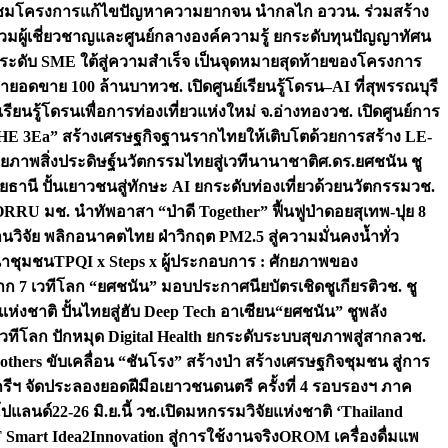
มชมโครงการแก้ไขปัญหาความยากจน นำกลไก อววน. ร่วมสร้าง
มผู้เชี่ยวชาญและศูนย์กลางองค์ความรู้ ยกระดับทุนปัญญาทัศน
ดับ SME ใต้สู่ความสำเร็จ เป็นจุดหมายสุดท้ายของโครงการ
เป้ายอดขาย 100 ล้านบาท
วช. เปิดศูนย์เรียนรู้โดรน–AI ที่สุพรรณบุรี
ียนรู้โดรนเพื่อการท่องเที่ยวแห่งใหม่ จ.อ่างทอง
วช. เปิดศูนย์การ
THE 3Ea” สร้างเศรษฐกิจฐานรากไทยให้เติบโตด้วยการสร้าง LE-
ักยภาพสิ่งประดิษฐ์นวัตกรรมไทยสู่เวทีนานาชาติ
ศ.ดร.ยศชนัน ชู
อุทัยธานี ปั้นเยาวชนสู่ทักษะ AI ยกระดับท่องเที่ยวด้วยนวัตกรรม
วช.
FORRU มช. นำทัพอาสา “ป่าดี Together” ฟื้นฟูป่าดอยสุเทพ-ปุย 8
วิจัย พลิกอนาคตไทย ฝ่าวิกฤต PM2.5 สู่ความมั่นคงน้ำทั่ว
ฒนาชุมชน
TPQI x Steps x ผู้ประกอบการ : ศักยภาพของ
จาก 7 เวทีโลก “ยศชนัน” มอบประกาศนียบัตรเชิดชูเกียรติ
วช. ชู
่งชาติ ปั้นไทยสู่ฮับ Deep Tech อาเซียน
“ยศชนัน” ชูพลัง
วทีโลก ปักหมุด Digital Health ยกระดับระบบสุขภาพสู่สากล
วช.
others ขับเคลื่อน “ชันโรง” สร้างป่า สร้างเศรษฐกิจชุมชน สู่การ
ุกรีฯ จัดประลองยอดฝีมือเยาวชนดนตรี ครั้งที่ 4 รอบรองฯ ภาค
กโปแลนด์
22-26 มิ.ย.นี้ วช.เปิดมหกรรมวิจัยแห่งชาติ ‘Thailand
 Smart Idea2Innovation สู่การใช้งานจริง
OROM เครื่องดื่มแพ