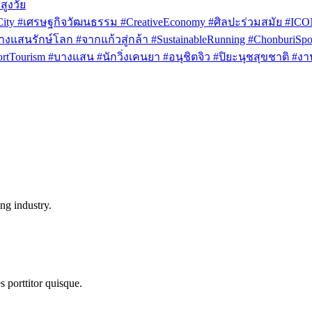
สูงวัย
rCity #เศรษฐกิจวัฒนธรรม #CreativeEconomy #ศิลปะร่วมสมัย #IC
งแสนรักษ์โลก #จากแก้วสู่กล้า #SustainableRunning #ChonburiSpor
Tourism #บางแสน #นักวิ่งเคนยา #อนุชิตจิว #ปิยะนุชสุขชาติ #งาน
ng industry.
s porttitor quisque.