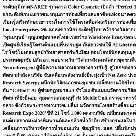
ระดับภูมิภาค
NAREE รุกตลาด Color Cosmetic เปิดตัว “Perfect To
ยกระดับทักษะเยาวชน หนุนการท่องเที่ยวและอาชีพแห่งอนาคต
ว
เรียนรู้เสริมทักษะเยาวชนในการใช้โดรนเพื่อส่งเสริมการท่องเที
Local Enterprises
วช. แถลงข่าวนักประดิษฐ์ไทย คว้ารางวัลจากเว
“ทุนมนุษย์” กุญแจสู่อนาคตไทย เร่งสร้าง Workforce Ecosyste
เปิดศูนย์เรียนรู้โดรนต้นแบบที่นครปฐม ดันเยาวชนใช้ AI และเทคโน
ไร่ โชว์โมเดลปลูกป่าวิทยาศาสตร์พรีเมียม ตอบโจทย์นักลงทุนยุ
ประเทศ
ศุภชัย ปลัด อว. มอบรางวัล “วิศวกรสังคมพัฒนาชุมชนดีเด
Neurodivergent ผู้ที่มีความหลากหลายทางการรับรู้ สู่โลกของ
พัฒนากำลังคนวิจัย ขับเคลื่อนพลังงานยั่งยืน มุ่งเป้า Net Zero ป
Research Synergy ผนึกนักวิจัย-เอกชน-ชุมชน เปลี่ยนงานวิจัยไทย
ดัน “CIBbot” AI ผู้ช่วยกฎหมาย 24 ชั่วโมง ต้นแบบนวัตกรรมวิจัยย
พัฒนาที่ยั่งยืน
อย. ลุยตลาดสดธนบุรี ส่ง Mobile Unit ตรวจอาหาร
กลาง ชิงถ้วยพระราชทานฯ
วช. ปลื้ม! นวัตกรรมไทยสร้างชื่อบนเ
Research Expo 2026’ ปีที่ 21 โชว์ 1,000 ผลงานวิจัย เปลี่ยนอนาค
ลนต์เบสจากมะม่วงหิมพานต์และกล้วยน้ำว้าดิบ สร้างกระแสใน 
เคลื่อนการบริหารจัดการน้ำขอนแก่น–ชัยภูมิ
วช.-สอศ. ปลื้มนักป
เวหา” ปี 69 สนาม 2 ได้แชมป์แล้ว! วช. ปั้นเยาวชนสู่นวัตกรเท