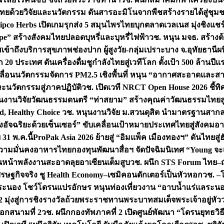
ทยด้วยวิจัยและนวัตกรรม ดันสารอะมิโนจากพืชสร้างรายได้สู่ชุม
ipco Herbs เปิดเกมรุกส่ง 5 สมุนไพรไทยบุกตลาดเวลเนส มุ่งชิงแช
ape” สร้างสังคมไทยปลอดบุหรี่และบุหรี่ไฟฟ้า
วช. หนุน มจธ. สร้างต้
ข้าถึงบริการสุขภาพช่องปาก ผู้สูงวัย-กลุ่มเปราะบาง จ.อุทัยธานี
ผน
20 ประเทศ ดันเครื่องดื่มชูกำลังไทยสู่เวทีโลก ตั้งเป้า 500 ล้านปีแ
คลื่อนนวัตกรรมจัดการ PM2.5 เชิงพื้นที่ หนุน “อากาศสะอาดและสา
นวัตกรรมสู่ภาคปฏิบัติ
วช. เปิดเวที NRCT Open House 2026 ชี้ทิ
นงานวิจัยวัฒนธรรมดนตรี “ท่าสยาม” สร้างคุณค่าวัฒนธรรมไทยส
 Healthy Choice
วช. หนุนงานวิจัย ม.สวนดุสิต นำมาตรฐานสาก
งอัจฉริยะด้วยเซ็นเซอร์” ขับเคลื่อนเป้าหมายประเทศไทยสู่สังคมอ
 31 พ.ค.นี้
ProPak Asia 2026 ย้ายสู่ “อิมแพ็ค เมืองทองฯ” ดันไทยสู
ู่ความมั่นคงอาหารไทย
กองทุนพัฒนาสื่อฯ จัดปัจฉิมนิเทศ “Young จะ
หน้าพลังงานสะอาดลุยอาเซียนเต็มสูบ
วช. ผนึก STS Forum ไทย–ญี่
่เศรษฐกิจจริง ชู Health Economy–เซมิคอนดักเตอร์เป็นหัวหอก
วช. –
อระนอง โชว์โดรนแปรอักษร หนุนท่องเที่ยวงาน “อาบน้ำแร่แลระนอ
มุ่งสู่การชิงรางวัลถ้วยพระราชทานพระบาทสมเด็จพระเจ้าอยู่หัว
อกสนามที่ 2
วช. ผนึกกองทัพภาคที่ 2 เปิดศูนย์พัฒนา “โดรนยุทธว