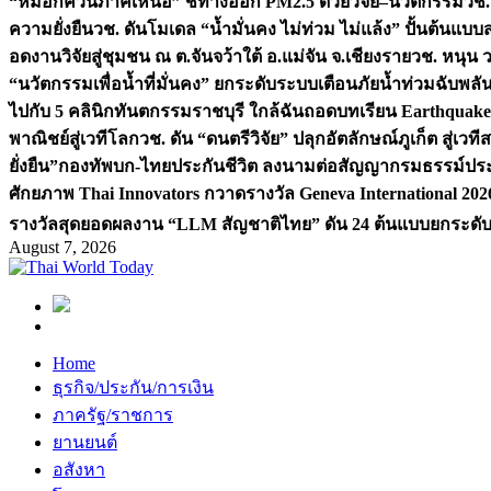
“หมอกควันภาคเหนือ” ชี้ทางออก PM2.5 ด้วยวิจัย–นวัตกรรม
วช.
ความยั่งยืน
วช. ดันโมเดล “น้ำมั่นคง ไม่ท่วม ไม่แล้ง” ปั้นต้นแบบ
อดงานวิจัยสู่ชุมชน ณ ต.จันจว้าใต้ อ.แม่จัน จ.เชียงราย
วช. หนุน 
“นวัตกรรมเพื่อน้ำที่มั่นคง” ยกระดับระบบเตือนภัยน้ำท่วมฉับพล
ไปกับ 5 คลินิกทันตกรรมราชบุรี ใกล้ฉัน
ถอดบทเรียน Earthquake 2
พาณิชย์สู่เวทีโลก
วช. ดัน “ดนตรีวิจัย” ปลุกอัตลักษณ์ภูเก็ต สู่เวท
ยั่งยืน”
กองทัพบก-ไทยประกันชีวิต ลงนามต่อสัญญากรมธรรม์ประกั
ศักยภาพ Thai Innovators กวาดรางวัล Geneva International 202
รางวัลสุดยอดผลงาน “LLM สัญชาติไทย” ดัน 24 ต้นแบบยกระดับงา
August 7, 2026
Home
ธุรกิจ/ประกัน/การเงิน
ภาครัฐ/ราชการ
ยานยนต์
อสังหา