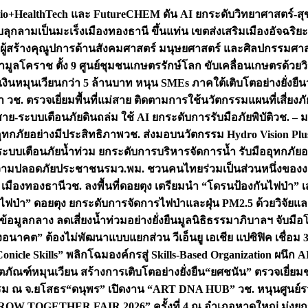
+HealthTech และ FutureCHEM ดัน AI ยกระดับวิทยาศาสตร์-สุข
บลุกลามเป็นมะเร็ง
เมืองทองธานี ขึ้นแท่น เขตส่งเสริมเมืองอัจฉริยะ
่องผู้สร้างคุณูปการด้านสังคมศาสตร์ มนุษยศาสตร์ และศิลปกรรมศ
ำมูลโคราช ตั้ง 9 ศูนย์ชุมชนเกษตรรักษ์โลก ขับเคลื่อนเกษตรด้วย
หมุนเวียนกว่า 5 ล้านบาท หนุน SMEs ภาคใต้เติบโตอย่างยั่งยืน
ำ วช. ตรวจเยี่ยมพื้นที่แม่สาย ติดตามการใช้นวัตกรรมแผนที่เสี่ยง
สาย-ระบบเตือนภัยดินถล่ม ใช้ AI ยกระดับการรับมือภัยพิบัติ
วช. – ม
อุทกภัยอย่างมีประสิทธิภาพ
วช. ส่งมอบนวัตกรรม Hydro Vision Plus
ระบบเตือนภัยน้ำท่วม ยกระดับการบริหารจัดการน้ำ รับมืออุทกภัยอ
มความปลอดภัยประชาชน
รมว.พม. ชวนคนไทยร่วมเป็นส่วนหนึ่งของง
 เมืองทองธานี
วช. ลงพื้นที่ดอยตุง เตรียมนำ “โดรนป้องกันไฟป่
นไฟป่า” ดอยตุง ยกระดับการจัดการไฟป่าและฝุ่น PM2.5 ด้วยวิจัย
อมูลกลาง ลดเสี่ยงน้ำท่วมอย่างยั่งยืน
มูลนิธิธรรมาภิบาลฯ จับม
งอนาคต” ต้องไม่พัฒนาแบบแยกส่วน วีเอ็นยู เอเชีย แปซิฟิค เชื่
“Conicle Skills” พลิกโฉมองค์กรสู่ Skills-Based Organization 
ิตภัณฑ์หมุนเวียน สร้างการเติบโตอย่างยั่งยืน
“ยศชนัน” ตรวจเยี่ย
รรม ณ จ.ยโสธร
“ดนุพร” เปิดงาน “ART DNA HUB” วช. หนุนศูนย์รว
W TOGETHER FAIR 2026” ครั้งที่ 4 ณ อำเภอหาดใหญ่ มุ่งยกระ