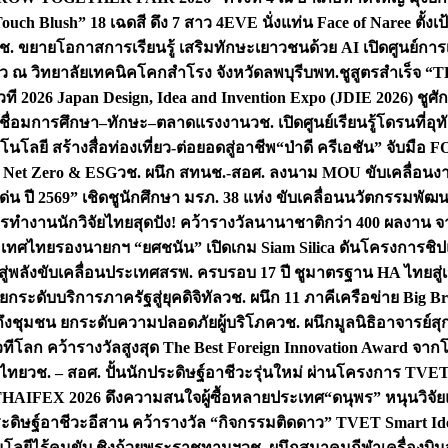
uch Blush” 18 เฉดสี ดึง 7 สาว 4EVE นั่งแท่น Face of Naree ตั้ง
ช. ขยายโอกาสการเรียนรู้ เสริมทักษะเยาวชนด้วย AI เปิดศูนย์การเร
่ยว ณ วิทยาลัยเทคนิคโคกสำโรง จังหวัดลพบุรี
บพท.ชูสูตรสำเร็จ “
ที 2026 Japan Design, Idea and Invention Expo (JDIE 2026) ชูศ
m เชื่อมการศึกษา–ทักษะ–ตลาดแรงงาน
วช. เปิดศูนย์เรียนรู้โดรนที่
โลยี สร้างสื่อท่องเที่ยว-ต่อยอดสู่อาชีพ
“ป่าดี ครีเอชัน” จับมือ 
ค Net Zero & ESG
วช. ผนึก สทนช.-สอศ. ลงนาม MOU ขับเคลื่อนงาน
่น ปี 2569” เชิดชูนักศึกษา มรภ. 38 แห่ง ขับเคลื่อนนวัตกรรมพั
การทำงาน
นักวิจัยไทยสุดปัง! คว้ารางวัลนานาชาติกว่า 400 ผลงาน 
ระเทศไทย
รองนายกฯ “ยศชนัน” เปิดเกม Siam Silica ดันโครงการชิปแห
สู่พลังขับเคลื่อนประเทศ
สรพ. ครบรอบ 17 ปี ชูมาตรฐาน HA ไทยสู่เ
กระดับบริการภาครัฐสู่ยุคดิจิทัล
วช. ผนึก 11 ภาคีเครือข่าย Big Br
ถึงชุมชน ยกระดับความปลอดภัยผู้บริโภค
วช. ผนึกมูลนิธิอาจารย์ส
วทีโลก คว้ารางวัลสูงสุด The Best Foreign Innovation Award จา
ตไทย
วช. – สอศ. ปั้นนักประดิษฐ์อาชีวะรุ่นใหม่ ผ่านโครงการ TVET
THAIFEX 2026 ดึงความสนใจผู้ซื้อหลายประเทศ
“ดนุพร” หนุนวิจัย
ระดิษฐ์อาชีวะอีสาน คว้ารางวัล “กิจกรรมติดดาว” TVET Smart Ide
คโนโลยีไร้คนขับ ชิงถ้วยพระราชทานฯ
วช. ผนึกสมาคมกีฬาเครื่องบิน