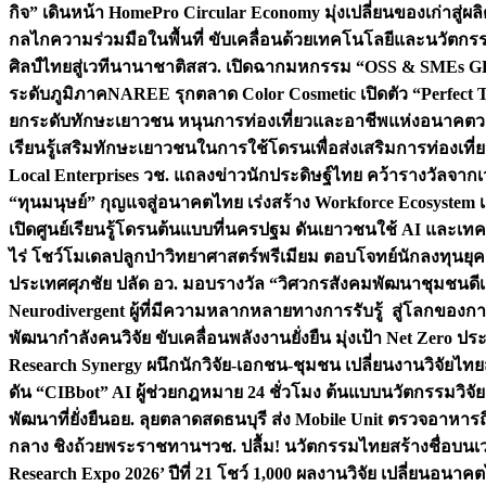
กิจ” เดินหน้า HomePro Circular Economy มุ่งเปลี่ยนของเก่าสู่ผล
กลไกความร่วมมือในพื้นที่ ขับเคลื่อนด้วยเทคโนโลยีและนวัตก
ศิลป์ไทยสู่เวทีนานาชาติ
สสว. เปิดฉากมหกรรม “OSS & SMEs GRO
ระดับภูมิภาค
NAREE รุกตลาด Color Cosmetic เปิดตัว “Perfect To
ยกระดับทักษะเยาวชน หนุนการท่องเที่ยวและอาชีพแห่งอนาคต
ว
เรียนรู้เสริมทักษะเยาวชนในการใช้โดรนเพื่อส่งเสริมการท่องเที
Local Enterprises
วช. แถลงข่าวนักประดิษฐ์ไทย คว้ารางวัลจากเว
“ทุนมนุษย์” กุญแจสู่อนาคตไทย เร่งสร้าง Workforce Ecosyste
เปิดศูนย์เรียนรู้โดรนต้นแบบที่นครปฐม ดันเยาวชนใช้ AI และเทคโน
ไร่ โชว์โมเดลปลูกป่าวิทยาศาสตร์พรีเมียม ตอบโจทย์นักลงทุนยุ
ประเทศ
ศุภชัย ปลัด อว. มอบรางวัล “วิศวกรสังคมพัฒนาชุมชนดีเด
Neurodivergent ผู้ที่มีความหลากหลายทางการรับรู้ สู่โลกของ
พัฒนากำลังคนวิจัย ขับเคลื่อนพลังงานยั่งยืน มุ่งเป้า Net Zero ป
Research Synergy ผนึกนักวิจัย-เอกชน-ชุมชน เปลี่ยนงานวิจัยไทย
ดัน “CIBbot” AI ผู้ช่วยกฎหมาย 24 ชั่วโมง ต้นแบบนวัตกรรมวิจัยย
พัฒนาที่ยั่งยืน
อย. ลุยตลาดสดธนบุรี ส่ง Mobile Unit ตรวจอาหาร
กลาง ชิงถ้วยพระราชทานฯ
วช. ปลื้ม! นวัตกรรมไทยสร้างชื่อบนเ
Research Expo 2026’ ปีที่ 21 โชว์ 1,000 ผลงานวิจัย เปลี่ยนอนาค