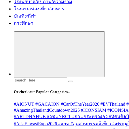
โรงพยบาล/สุขภาพ/ความงาม
โรงแรม/ท่องเที่ยว/อาหาร
บันเทิง/กีฬา
การศึกษา
Search
for:
Or check our Popular Categories...
#AIONUT #GACAION #CarOfTheYear2026 #EVThailand #
#AmazingThailandCountdown2025 #ICONSIAM #ICONSI
#ARTDNAHUB #วช #NRCT #อว #กระทรวงอว #ทัศนศิลป์ #
#AsiaEnwastExpo2026 #สอท #อุตสาหกรรมสีเขียว #เศรษฐกิจ