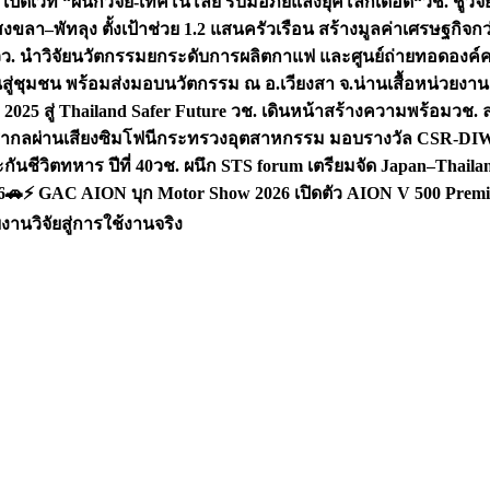
 เปิดเวที “ผนึกวิจัย-เทคโนโลยี รับมือภัยแล้งยุคโลกเดือด“
วช. ชูวิ
สงขลา–พัทลุง ตั้งเป้าช่วย 1.2 แสนครัวเรือน สร้างมูลค่าเศรษฐกิจก
วว. นำวิจัยนวัตกรรมยกระดับการผลิตกาแฟ และศูนย์ถ่ายทอดองค์
ันสู่ชุมชน พร้อมส่งมอบนวัตกรรม ณ อ.เวียงสา จ.น่าน
เสื้อหน่วยงา
025 สู่ Thailand Safer Future วช. เดินหน้าสร้างความพร้อม
วช. ล
ีสากลผ่านเสียงซิมโฟนี
กระทรวงอุตสาหกรรม มอบรางวัล CSR-DIW 3 
นชีวิตทหาร ปีที่ 40
วช. ผนึก STS forum เตรียมจัด Japan–Thaila
6
🚗⚡️ GAC AION บุก Motor Show 2026 เปิดตัว AION V 500 Premi
นวิจัยสู่การใช้งานจริง