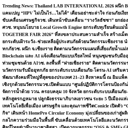
Skip
Trending News:
Thailand LAB INTERNATIONAL 2026 ผนึก Bio
to
แคมเปญ “HPV ไม่เป็นไร…ไม่ได้” เตือนอย่าชะล่าใจ ก่อนภัยเงีย
content
ขับเคลื่อนเศรษฐกิจ
วช. เดินหน้าขับเคลื่อน “รางวัลธัชชา” ยกย
ศ
วช. หนุนนโยบาย Local Growth Engine ยกระดับทุเรียนต้นแม่น้
TOGETHER FAIR 2026” ที่สงขลาประสบความสำเร็จ สร้างเม็ดเงิน
ยกระดับเฝ้าระวัง–ช่วยเหลือผู้ประสบภัยด้วยนวัตกรรม
เชียงราย น
ทกภัย
วช. ผนึก จ.เชียงราย ติดตามนวัตกรรมแผนที่เสี่ยงภัยน้ำแม่
Blockchain และ AI แจ้งเตือนภัยแบบเรียลไทม์ หนุนชุมชนรับมือ
ท่วมชุมชนด้วย AI
วช. ลงพื้นที่ “ฝายเชียงราย” ติดตามนวัตกรรม
นวัตกรรมรับมืออุทกภัย ยกระดับระบบเตือนภัย-โดรน-AI เสริ
พัฒนาสังคมที่ใหญ่ที่สุดของประเทศ 21–23 สิงหาคมนี้ ณ อิมแพ็ค
เชิงรุกด้วยนวัตกรรม
วช.เปิดต้นแบบ “ศูนย์ปฏิบัติการโดรนป้องกั
จัดการน้ำด้วย ววน. ครอบคลุม 10 จังหวัด ยกระดับระบบเตือนภัย-ข้
หลักสูตรกฎหมาย ปลูกฝังธรรมาภิบาลเยาวชน ระยะ 5 ปี
เมืองแห่
เทคโนโลยีเพื่อเมือง เศรษฐกิจ และคุณภาพชีวิต
Conicle เปิดตัว 
กิจ” เดินหน้า HomePro Circular Economy มุ่งเปลี่ยนของเก่าสู่ผล
กลไกความร่วมมือในพื้นที่ ขับเคลื่อนด้วยเทคโนโลยีและนวัตก
ศิลป์ไทยสู่เวทีนานาชาติ
สสว. เปิดฉากมหกรรม “OSS & SMEs GRO