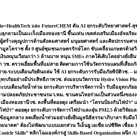
+HealthTech และ FutureCHEM ดัน AI ยกระดับวิทยาศาสตร์-สุข
บลุกลามเป็นมะเร็ง
เมืองทองธานี ขึ้นแท่น เขตส่งเสริมเมืองอัจฉริยะ
่องผู้สร้างคุณูปการด้านสังคมศาสตร์ มนุษยศาสตร์ และศิลปกรรมศ
ำมูลโคราช ตั้ง 9 ศูนย์ชุมชนเกษตรรักษ์โลก ขับเคลื่อนเกษตรด้วย
หมุนเวียนกว่า 5 ล้านบาท หนุน SMEs ภาคใต้เติบโตอย่างยั่งยืน
ำ วช. ตรวจเยี่ยมพื้นที่แม่สาย ติดตามการใช้นวัตกรรมแผนที่เสี่ยง
สาย-ระบบเตือนภัยดินถล่ม ใช้ AI ยกระดับการรับมือภัยพิบัติ
วช. – ม
อุทกภัยอย่างมีประสิทธิภาพ
วช. ส่งมอบนวัตกรรม Hydro Vision Plus
ระบบเตือนภัยน้ำท่วม ยกระดับการบริหารจัดการน้ำ รับมืออุทกภัยอ
มความปลอดภัยประชาชน
รมว.พม. ชวนคนไทยร่วมเป็นส่วนหนึ่งของง
 เมืองทองธานี
วช. ลงพื้นที่ดอยตุง เตรียมนำ “โดรนป้องกันไฟป่
นไฟป่า” ดอยตุง ยกระดับการจัดการไฟป่าและฝุ่น PM2.5 ด้วยวิจัย
อมูลกลาง ลดเสี่ยงน้ำท่วมอย่างยั่งยืน
มูลนิธิธรรมาภิบาลฯ จับม
งอนาคต” ต้องไม่พัฒนาแบบแยกส่วน วีเอ็นยู เอเชีย แปซิฟิค เชื่
“Conicle Skills” พลิกโฉมองค์กรสู่ Skills-Based Organization 