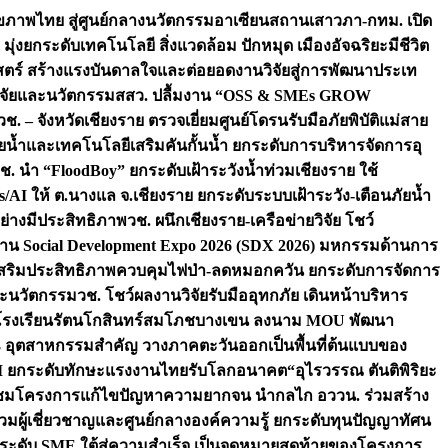
ภาพไทย สู่ศูนย์กลางนวัตกรรมอาเซียน
สถานเสาวภา-กทม. เปิด
 มุ่งยกระดับเทคโนโลยี สิ่งแวดล้อม ปักหมุด เมืองอัจฉริยะมีชีวิต
าสตร์ สร้างแรงบันดาลใจและต่อยอดงานวิจัยสู่การพัฒนาประเท
วิจัยและนวัตกรรม
สสว. ปลื้มงาน “OSS & SMEs GROW
วช. – จังหวัดเชียงราย ตรวจเยี่ยมศูนย์โดรนรับมือภัยพิบัติแม่สาย
ภัยน้ำและเทคโนโลยีเสริมคันกั้นน้ำ ยกระดับการบริหารจัดการอุ
ช. นำ “FloodBoy” ยกระดับเฝ้าระวังน้ำท่วมเชียงราย ใช้
/AI ให้ ต.นางแล จ.เชียงราย ยกระดับระบบเฝ้าระวัง-เตือนภัยน้ำ
ย่างมีประสิทธิภาพ
วช. ผนึกเชียงราย-เครือข่ายวิจัย โชว์
าน Social Development Expo 2026 (SDX 2026) มหกรรมด้านการ
า” เสริมประสิทธิภาพควบคุมไฟป่า-ลดหมอกควัน ยกระดับการจัดการ
และนวัตกรรม
วช. โชว์ผลงานวิจัยรับมืออุทกภัย เดินหน้าบริหาร
ือโรงเรียนรัตนโกสินทร์สมโภชบางเขน ลงนาม MOU พัฒนา
อม 3 อุตสาหกรรมสำคัญ วางภาคตะวันออกเป็นพื้นที่ต้นแบบของ
ผนึก AI ยกระดับทักษะแรงงานไทยรับโลกอนาคต
“อุไรวรรณ ตันติพิริยะ
มชมโครงการแก้ไขปัญหาความยากจน นำกลไก อววน. ร่วมสร้าง
มผู้เชี่ยวชาญและศูนย์กลางองค์ความรู้ ยกระดับทุนปัญญาทัศน
ดับ SME ใต้สู่ความสำเร็จ เป็นจุดหมายสุดท้ายของโครงการ