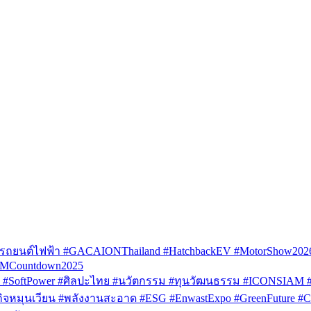
รถยนต์ไฟฟ้า #GACAIONThailand #HatchbackEV #MotorShow202
AMCountdown2025
SoftPower #ศิลปะไทย #นวัตกรรม #ทุนวัฒนธรรม #ICONSIAM #V
หมุนเวียน #พลังงานสะอาด #ESG #EnwastExpo #GreenFuture #Circul