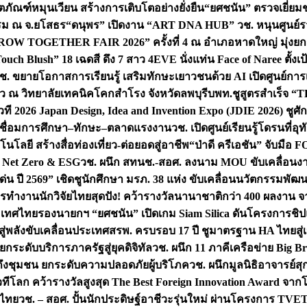
ิตภัณฑ์หมุนเวียน สร้างการเติบโตอย่างยั่งยืน
“ยศชนัน” ตรวจเยี่ย
รรม ณ จ.ยโสธร
“ดนุพร” เปิดงาน “ART DNA HUB” วช. หนุนศูนย์รว
W TOGETHER FAIR 2026” ครั้งที่ 4 ณ อำเภอหาดใหญ่ มุ่งยกระ
uch Blush” 18 เฉดสี ดึง 7 สาว 4EVE นั่งแท่น Face of Naree ตั้ง
ช. ขยายโอกาสการเรียนรู้ เสริมทักษะเยาวชนด้วย AI เปิดศูนย์การเร
่ยว ณ วิทยาลัยเทคนิคโคกสำโรง จังหวัดลพบุรี
บพท.ชูสูตรสำเร็จ “
ที 2026 Japan Design, Idea and Invention Expo (JDIE 2026) ชูศ
m เชื่อมการศึกษา–ทักษะ–ตลาดแรงงาน
วช. เปิดศูนย์เรียนรู้โดรนที่
โลยี สร้างสื่อท่องเที่ยว-ต่อยอดสู่อาชีพ
“ป่าดี ครีเอชัน” จับมือ 
ค Net Zero & ESG
วช. ผนึก สทนช.-สอศ. ลงนาม MOU ขับเคลื่อนงาน
่น ปี 2569” เชิดชูนักศึกษา มรภ. 38 แห่ง ขับเคลื่อนนวัตกรรมพั
การทำงาน
นักวิจัยไทยสุดปัง! คว้ารางวัลนานาชาติกว่า 400 ผลงาน 
ระเทศไทย
รองนายกฯ “ยศชนัน” เปิดเกม Siam Silica ดันโครงการชิปแห
สู่พลังขับเคลื่อนประเทศ
สรพ. ครบรอบ 17 ปี ชูมาตรฐาน HA ไทยสู่เ
กระดับบริการภาครัฐสู่ยุคดิจิทัล
วช. ผนึก 11 ภาคีเครือข่าย Big Br
ถึงชุมชน ยกระดับความปลอดภัยผู้บริโภค
วช. ผนึกมูลนิธิอาจารย์ส
วทีโลก คว้ารางวัลสูงสุด The Best Foreign Innovation Award จา
ตไทย
วช. – สอศ. ปั้นนักประดิษฐ์อาชีวะรุ่นใหม่ ผ่านโครงการ TVET