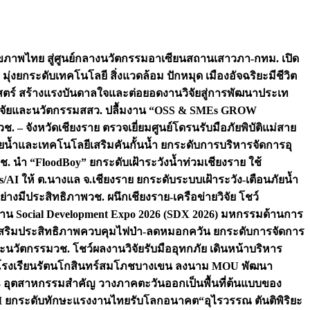
ภาพไทย สู่ศูนย์กลางนวัตกรรมอาเซียน
สถานเสาวภา-กทม. เปิด
 มุ่งยกระดับเทคโนโลยี สิ่งแวดล้อม ปักหมุด เมืองอัจฉริยะมีชีวิต
าสตร์ สร้างแรงบันดาลใจและต่อยอดงานวิจัยสู่การพัฒนาประเท
วิจัยและนวัตกรรม
สสว. ปลื้มงาน “OSS & SMEs GROW
วช. – จังหวัดเชียงราย ตรวจเยี่ยมศูนย์โดรนรับมือภัยพิบัติแม่สาย
ภัยน้ำและเทคโนโลยีเสริมคันกั้นน้ำ ยกระดับการบริหารจัดการอุ
ช. นำ “FloodBoy” ยกระดับเฝ้าระวังน้ำท่วมเชียงราย ใช้
/AI ให้ ต.นางแล จ.เชียงราย ยกระดับระบบเฝ้าระวัง-เตือนภัยน้ำ
ย่างมีประสิทธิภาพ
วช. ผนึกเชียงราย-เครือข่ายวิจัย โชว์
าน Social Development Expo 2026 (SDX 2026) มหกรรมด้านการ
า” เสริมประสิทธิภาพควบคุมไฟป่า-ลดหมอกควัน ยกระดับการจัดการ
และนวัตกรรม
วช. โชว์ผลงานวิจัยรับมืออุทกภัย เดินหน้าบริหาร
ือโรงเรียนรัตนโกสินทร์สมโภชบางเขน ลงนาม MOU พัฒนา
อม 3 อุตสาหกรรมสำคัญ วางภาคตะวันออกเป็นพื้นที่ต้นแบบของ
ผนึก AI ยกระดับทักษะแรงงานไทยรับโลกอนาคต
“อุไรวรรณ ตันติพิริยะ