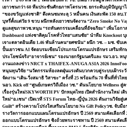
เยาวชนกว่า 60 ทีมประชันศักยภาพโดรน
วช. ยกระดับภูมิปัญญาไ
“ของขวัญแห่งชาติ” ดึงคนชมทะลุ 5 หมื่นคน เงินสะพัด 150 ลบ.
T
บุหรี่ตั้งแต่วัย 9 ขวบ ผนึกพลังเยาวชนจัดงาน “Zero Smoke No V
ดูแลสุขภาพ
วช.หนุน “รถทันตกรรมเคลื่อนที่อัจฉริยะ” เพิ่มโอกาสเ
Dashboard แห่งชาติคุมโรคทั่วไทย
“แสนชัย” นำทีม Knockout บุก 
เจาะตลาดอินเดีย 1.46 พันล้านคน
“ยศชนัน” ผนึก วช. – มช. ขับเ
ปั้นเยาวชน AI จัดอบรมเขียนโปรแกรมโดรนแปรอักษร เสริมทักษะ
ประโยชน์จริง
“อาจารย์เชน” รองนายกรัฐมนตรีและ รมว.อว. หนุ
งานแถลงข่าว NRCT x THAIFEX-ANUGA ASIA 2026 InnoFood,
หนุนทุนวิจัย “นวัตกรรมห้องลดฝุ่นแรงดันบวกควบคู่ระบบเฝ้าระวั
จัดงาน “เดิน-วิ่งสมาธิ วิสาขะ” ครั้งที่ 25 พร้อมกัน 70 พื้นที่ทั่วไทย
น
อว. Kick off “ศูนย์เกษตรวิถีเมือง วช.” ดันนโยบาย Wellness ส
เรื่องรุ่นใหม่
SKYWORTH PV ปักหมุดไทย เปิดสำนักงานใหม่ เดิน
ใหม่
“อ.เชน” เปิดเวที STS Forum ไทย–ญี่ปุ่น 2026 ดันงานวิจัยสู
Guilt” สร้างความโปร่งใสเสริมนโยบาย No Gift Policy
วช. จับมื
รางวัลการออกแบบแผนโดรนแปรอักษร ปี 2569 สนามคัดเลือกที่ 2 
ออกแบบโดรนแปรอักษร ชิงถ้วยพระราชทาน ปี 2569 สนามคัดเลื