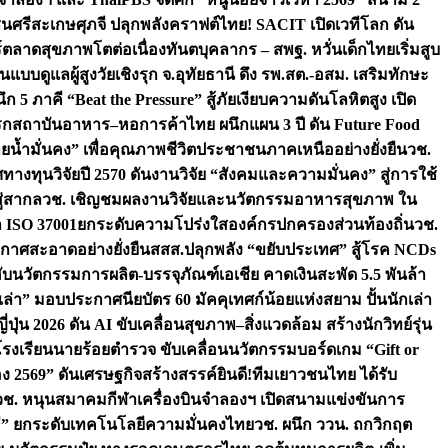
ชนศรีสะเกษ
ศุภจี ปลุกพลังคราฟต์ไทย! SACIT เปิดเวทีโลก ดัน
ร์ตลาดสุขภาพโตต่อเนื่อง
ทันตบุคลากร – สพฐ. หวั่นเด็กไทยเริ่มสูบ
นแบบดูแลผู้สูงวัยเชิงรุก จ.อุทัยธานี ดึง รพ.สต.-อสม. เสริมทักษะ
ึก 5 ภาคี “Beat the Pressure” สู้ภัยเงียบความดันโลหิตสูง เปิด
รก
สถาบันอาหาร–หอการค้าไทย ผนึกแผน 3 ปี ดัน Future Food
ยน้ำมั่นคง” เพื่อคุณภาพชีวิตประชาชนภาคเหนืออย่างยั่งยืน
วช.
ศทางทุนวิจัยปี 2570 ดันงานวิจัย “สังคมและความมั่นคง” สู่การใช้
ู่สากล
วช. เชิญชมผลงานวิจัยและนวัตกรรมอาหารสุขภาพ ใน
ล ISO 37001ยกระดับความโปร่งใสองค์กรปกครองส่วนท้องถิ่น
วช.
ากาศสะอาดอย่างยั่งยืน
สสส.ปลุกพลัง “ขยับประเทศ” สู้โรค NCDs
่ฮับนวัตกรรมการผลิต-บรรจุภัณฑ์เอเชีย คาดเงินสะพัด 5.5 พันล้า
เล่า” มอบประกาศนียบัตร 60 มัคคุเทศก์น้อยแห่งสยาม ปั้นนักเล่า
ปุ่น 2026 ดัน AI ขับเคลื่อนสุขภาพ–สิ่งแวดล้อม สร้างนักวิทย์รุ่น
โรงเรียนนายร้อยตำรวจ ขับเคลื่อนนวัตกรรมบอร์ดเกม “Gift or
ง 2569” ดันเศรษฐกิจสร้างสรรค์
ยินดี!ทีมเยาวชนไทย ได้รับ
วช. หนุนสมาคมกีฬาเครื่องบินจำลองฯ เปิดสนามแข่งขันการ
ิธี” ยกระดับเทคโนโลยีความมั่นคงไทย
วช. ผนึก ววน. ถกวิกฤต