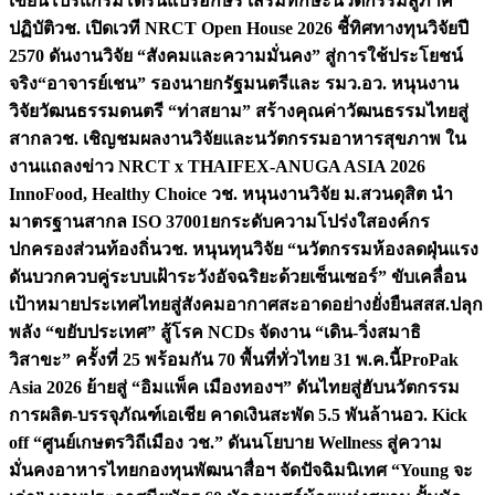
เขียนโปรแกรมโดรนแปรอักษร เสริมทักษะนวัตกรรมสู่ภาค
ปฏิบัติ
วช. เปิดเวที NRCT Open House 2026 ชี้ทิศทางทุนวิจัยปี
2570 ดันงานวิจัย “สังคมและความมั่นคง” สู่การใช้ประโยชน์
จริง
“อาจารย์เชน” รองนายกรัฐมนตรีและ รมว.อว. หนุนงาน
วิจัยวัฒนธรรมดนตรี “ท่าสยาม” สร้างคุณค่าวัฒนธรรมไทยสู่
สากล
วช. เชิญชมผลงานวิจัยและนวัตกรรมอาหารสุขภาพ ใน
งานแถลงข่าว NRCT x THAIFEX-ANUGA ASIA 2026
InnoFood, Healthy Choice
วช. หนุนงานวิจัย ม.สวนดุสิต นำ
มาตรฐานสากล ISO 37001ยกระดับความโปร่งใสองค์กร
ปกครองส่วนท้องถิ่น
วช. หนุนทุนวิจัย “นวัตกรรมห้องลดฝุ่นแรง
ดันบวกควบคู่ระบบเฝ้าระวังอัจฉริยะด้วยเซ็นเซอร์” ขับเคลื่อน
เป้าหมายประเทศไทยสู่สังคมอากาศสะอาดอย่างยั่งยืน
สสส.ปลุก
พลัง “ขยับประเทศ” สู้โรค NCDs จัดงาน “เดิน-วิ่งสมาธิ
วิสาขะ” ครั้งที่ 25 พร้อมกัน 70 พื้นที่ทั่วไทย 31 พ.ค.นี้
ProPak
Asia 2026 ย้ายสู่ “อิมแพ็ค เมืองทองฯ” ดันไทยสู่ฮับนวัตกรรม
การผลิต-บรรจุภัณฑ์เอเชีย คาดเงินสะพัด 5.5 พันล้าน
อว. Kick
off “ศูนย์เกษตรวิถีเมือง วช.” ดันนโยบาย Wellness สู่ความ
มั่นคงอาหารไทย
กองทุนพัฒนาสื่อฯ จัดปัจฉิมนิเทศ “Young จะ