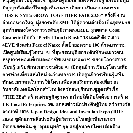
หนุนศูนย์รวมผู้เชี่ยวชาญและศูนย์กลางองค์ความรู้ ยกระดับทุน
ปัญญาทัศนศิลป์ไทยสู่เวทีนานาชาติ
สสว. เปิดฉากมหกรรม
“OSS & SMEs GROW TOGETHER FAIR 2026” ครั้งที่ 4 ณ
อำเภอหาดใหญ่ มุ่งยกระดับ SME ใต้สู่ความสำเร็จ เป็นจุดหมาย
สุดท้ายของโครงการระดับภูมิภาค
NAREE รุกตลาด Color
Cosmetic เปิดตัว “Perfect Touch Blush” 18 เฉดสี ดึง 7 สาว
4EVE นั่งแท่น Face of Naree ตั้งเป้ายอดขาย 100 ล้านบาท
วช.
เปิดศูนย์เรียนรู้โดรน–AI ที่สุพรรณบุรี ยกระดับทักษะเยาวชน
หนุนการท่องเที่ยวและอาชีพแห่งอนาคต
วช. ขยายโอกาสการ
เรียนรู้ เสริมทักษะเยาวชนด้วย AI เปิดศูนย์การเรียนรู้โดรนเพื่อ
การท่องเที่ยวแห่งใหม่ จ.อ่างทอง
วช. เปิดศูนย์การเรียนรู้เสริม
ทักษะเยาวชนในการใช้โดรนเพื่อส่งเสริมการท่องเที่ยว ณ
วิทยาลัยเทคนิคโคกสำโรง จังหวัดลพบุรี
บพท.ชูสูตรสำเร็จ
“THE 3Ea” สร้างเศรษฐกิจฐานรากไทยให้เติบโตด้วยการสร้าง
LE-Local Enterprises
วช. แถลงข่าวนักประดิษฐ์ไทย คว้ารางวัล
จากเวที 2026 Japan Design, Idea and Invention Expo (JDIE
2026) ชูศักยภาพสิ่งประดิษฐ์นวัตกรรมไทยสู่เวทีนานาชา
ติ
ศ.ดร.ยศชนัน ชู “ทุนมนุษย์” กุญแจสู่อนาคตไทย เร่งสร้าง