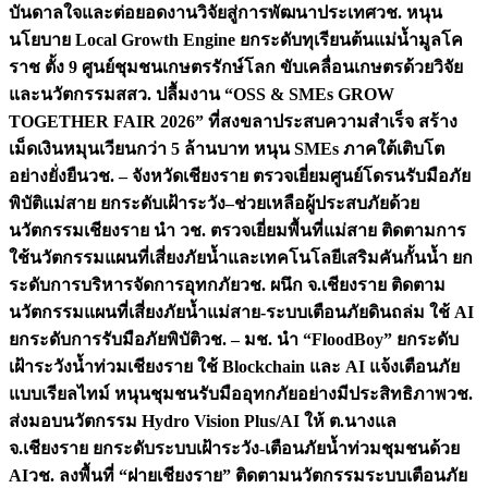
บันดาลใจและต่อยอดงานวิจัยสู่การพัฒนาประเทศ
วช. หนุน
นโยบาย Local Growth Engine ยกระดับทุเรียนต้นแม่น้ำมูลโค
ราช ตั้ง 9 ศูนย์ชุมชนเกษตรรักษ์โลก ขับเคลื่อนเกษตรด้วยวิจัย
และนวัตกรรม
สสว. ปลื้มงาน “OSS & SMEs GROW
TOGETHER FAIR 2026” ที่สงขลาประสบความสำเร็จ สร้าง
เม็ดเงินหมุนเวียนกว่า 5 ล้านบาท หนุน SMEs ภาคใต้เติบโต
อย่างยั่งยืน
วช. – จังหวัดเชียงราย ตรวจเยี่ยมศูนย์โดรนรับมือภัย
พิบัติแม่สาย ยกระดับเฝ้าระวัง–ช่วยเหลือผู้ประสบภัยด้วย
นวัตกรรม
เชียงราย นำ วช. ตรวจเยี่ยมพื้นที่แม่สาย ติดตามการ
ใช้นวัตกรรมแผนที่เสี่ยงภัยน้ำและเทคโนโลยีเสริมคันกั้นน้ำ ยก
ระดับการบริหารจัดการอุทกภัย
วช. ผนึก จ.เชียงราย ติดตาม
นวัตกรรมแผนที่เสี่ยงภัยน้ำแม่สาย-ระบบเตือนภัยดินถล่ม ใช้ AI
ยกระดับการรับมือภัยพิบัติ
วช. – มช. นำ “FloodBoy” ยกระดับ
เฝ้าระวังน้ำท่วมเชียงราย ใช้ Blockchain และ AI แจ้งเตือนภัย
แบบเรียลไทม์ หนุนชุมชนรับมืออุทกภัยอย่างมีประสิทธิภาพ
วช.
ส่งมอบนวัตกรรม Hydro Vision Plus/AI ให้ ต.นางแล
จ.เชียงราย ยกระดับระบบเฝ้าระวัง-เตือนภัยน้ำท่วมชุมชนด้วย
AI
วช. ลงพื้นที่ “ฝายเชียงราย” ติดตามนวัตกรรมระบบเตือนภัย