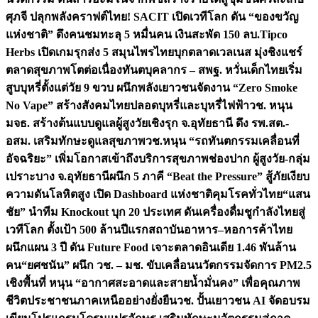
ศุภจี ปลุกพลังคราฟต์ไทย! SACIT เปิดเวทีโลก ดัน “ของขวัญ
แห่งชาติ” ดึงคนชมทะลุ 5 หมื่นคน เงินสะพัด 150 ลบ.
Tipco
Herbs เปิดเกมรุกส่ง 5 สมุนไพรไทยบุกตลาดเวลเนส มุ่งชิงแชร์
ตลาดสุขภาพโตต่อเนื่อง
ทันตบุคลากร – สพฐ. หวั่นเด็กไทยเริ่ม
สูบบุหรี่ตั้งแต่วัย 9 ขวบ ผนึกพลังเยาวชนจัดงาน “Zero Smoke
No Vape” สร้างสังคมไทยปลอดบุหรี่และบุหรี่ไฟฟ้า
วช. หนุน
มจธ. สร้างต้นแบบดูแลผู้สูงวัยเชิงรุก จ.อุทัยธานี ดึง รพ.สต.-
อสม. เสริมทักษะดูแลสุขภาพ
วช.หนุน “รถทันตกรรมเคลื่อนที่
อัจฉริยะ” เพิ่มโอกาสเข้าถึงบริการสุขภาพช่องปาก ผู้สูงวัย-กลุ่ม
เปราะบาง จ.อุทัยธานี
ผนึก 5 ภาคี “Beat the Pressure” สู้ภัยเงียบ
ความดันโลหิตสูง เปิด Dashboard แห่งชาติคุมโรคทั่วไทย
“แสน
ชัย” นำทีม Knockout บุก 20 ประเทศ ดันเครื่องดื่มชูกำลังไทยสู่
เวทีโลก ตั้งเป้า 500 ล้านปีแรก
สถาบันอาหาร–หอการค้าไทย
ผนึกแผน 3 ปี ดัน Future Food เจาะตลาดอินเดีย 1.46 พันล้าน
คน
“ยศชนัน” ผนึก วช. – มช. ขับเคลื่อนนวัตกรรมจัดการ PM2.5
เชิงพื้นที่ หนุน “อากาศสะอาดและสายน้ำมั่นคง” เพื่อคุณภาพ
ชีวิตประชาชนภาคเหนืออย่างยั่งยืน
วช. ปั้นเยาวชน AI จัดอบรม