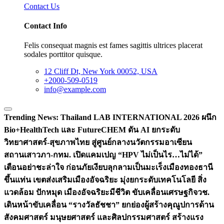
Contact Us
Contact Info
Felis consequat magnis est fames sagittis ultrices placerat
sodales porttitor quisque.
12 Cliff Dt, New York 00052, USA
+2000-509-0519
info@example.com
Trending News:
Thailand LAB INTERNATIONAL 2026 ผนึก
Bio+HealthTech และ FutureCHEM ดัน AI ยกระดับ
วิทยาศาสตร์-สุขภาพไทย สู่ศูนย์กลางนวัตกรรมอาเซียน
สถานเสาวภา-กทม. เปิดแคมเปญ “HPV ไม่เป็นไร…ไม่ได้”
เตือนอย่าชะล่าใจ ก่อนภัยเงียบลุกลามเป็นมะเร็ง
เมืองทองธานี
ขึ้นแท่น เขตส่งเสริมเมืองอัจฉริยะ มุ่งยกระดับเทคโนโลยี สิ่ง
แวดล้อม ปักหมุด เมืองอัจฉริยะมีชีวิต ขับเคลื่อนเศรษฐกิจ
วช.
เดินหน้าขับเคลื่อน “รางวัลธัชชา” ยกย่องผู้สร้างคุณูปการด้าน
สังคมศาสตร์ มนุษยศาสตร์ และศิลปกรรมศาสตร์ สร้างแรง