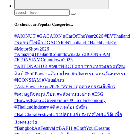
Search
for:
Or check our Popular Categories...
#AIONUT #GACAION #CarOfTheYear2026 #EVThailand
#รถยนต์ไฟฟ้า #GACAIONThailand #HatchbackEV
#MotorShow2026
#AmazingThailandCountdown2025 #ICONSIAM
#ICONSIAMCountdown2025
#ARTDNAHUB #วช #NRCT #อว #กระทรวงอว #ทัศน
ศิลป์ #SoftPower #ศิลปะไทย #นวัตกรรม #ทุนวัฒนธรรม
#ICONSIAM #VisualArts
#AsiaEnwastExpo2026 #สอท #อุตสาหกรรมสีเขียว
#เศรษฐกิจหมุนเวียน #พลังงานสะอาด #ESG
#EnwastExpo #GreenFuture #CircularEconomy
#ThailandIndustry #สิ่งแวดล้อมยั่งยืน
#BaliChoralFestival #วงปล่อยแก่ประเทศไทย #วิจัยเพื่อ
สังคมสูงวัย
#BangkokArtFestival #BAF11 #CraftYourDreams