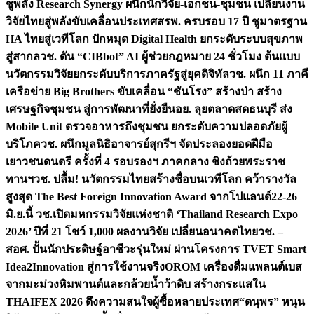
ชูพลัง Research Synergy ผนึกนักวิจัย-เอกชน-ชุมชน เปลี่ยนงาน
วิจัยไทยสู่พลังขับเคลื่อนประเทศ
สรพ. ครบรอบ 17 ปี ชูมาตรฐาน
HA ไทยสู่เวทีโลก ปักหมุด Digital Health ยกระดับระบบสุขภาพ
สู่สากล
วช. ดัน “CIBbot” AI ผู้ช่วยกฎหมาย 24 ชั่วโมง ต้นแบบ
นวัตกรรมวิจัยยกระดับบริการภาครัฐสู่ยุคดิจิทัล
วช. ผนึก 11 ภาคี
เครือข่าย Big Brothers ขับเคลื่อน “ชันโรง” สร้างป่า สร้าง
เศรษฐกิจชุมชน สู่การพัฒนาที่ยั่งยืน
อย. ลุยตลาดสดธนบุรี ส่ง
Mobile Unit ตรวจอาหารถึงชุมชน ยกระดับความปลอดภัยผู้
บริโภค
วช. ผนึกมูลนิธิอาจารย์สุกรีฯ จัดประลองยอดฝีมือ
เยาวชนดนตรี ครั้งที่ 4 รอบรองฯ ภาคกลาง ชิงถ้วยพระราช
ทานฯ
วช. ปลื้ม! นวัตกรรมไทยสร้างชื่อบนเวทีโลก คว้ารางวัล
สูงสุด The Best Foreign Innovation Award จากโปแลนด์
22-26
มิ.ย.นี้ วช.เปิดมหกรรมวิจัยแห่งชาติ ‘Thailand Research Expo
2026’ ปีที่ 21 โชว์ 1,000 ผลงานวิจัย เปลี่ยนอนาคตไทย
วช. –
สอศ. ปั้นนักประดิษฐ์อาชีวะรุ่นใหม่ ผ่านโครงการ TVET Smart
Idea2Innovation สู่การใช้งานจริง
OROM เครื่องดื่มแพลนต์เบส
จากมะม่วงหิมพานต์และกล้วยน้ำว้าดิบ สร้างกระแสใน
THAIFEX 2026 ดึงความสนใจผู้ซื้อหลายประเทศ
“ดนุพร” หนุน