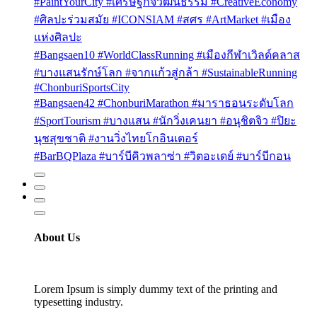
#PaintYourCity #เศรษฐกิจวัฒนธรรม #CreativeEconomy
#ศิลปะร่วมสมัย #ICONSIAM #สศร #ArtMarket #เมือง
แห่งศิลปะ
#Bangsaen10 #WorldClassRunning #เมืองกีฬาเวิลด์คลาส
#บางแสนรักษ์โลก #จากแก้วสู่กล้า #SustainableRunning
#ChonburiSportsCity
#Bangsaen42 #ChonburiMarathon #มาราธอนระดับโลก
#SportTourism #บางแสน #นักวิ่งเคนยา #อนุชิตจิว #ปิยะ
นุชสุขชาติ #งานวิ่งไทยโกอินเตอร์
#BarBQPlaza #บาร์บีคิวพลาซ่า #วิตอะเดย์ #บาร์บีกอน
About Us
Lorem Ipsum is simply dummy text of the printing and
typesetting industry.