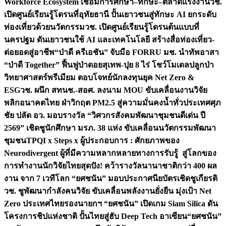
Workforce Ecosystem เชื่อมการศึกษา–ทักษะ–ตลาดแรงงาน
วช.
เปิดศูนย์เรียนรู้โดรนที่อุทัยธานี ปั้นเยาวชนสู่ทักษะ AI ยกระดับ
ท่องเที่ยวด้วยนวัตกรรม
วช. เปิดศูนย์เรียนรู้โดรนต้นแบบที่
นครปฐม ดันเยาวชนใช้ AI และเทคโนโลยี สร้างสื่อท่องเที่ยว-
ต่อยอดสู่อาชีพ
“ป่าดี ครีเอชัน” จับมือ FORRU มช. นำทัพอาสา
“ป่าดี Together” ฟื้นฟูป่าดอยสุเทพ-ปุย 8 ไร่ โชว์โมเดลปลูกป่า
วิทยาศาสตร์พรีเมียม ตอบโจทย์นักลงทุนยุค Net Zero &
ESG
วช. ผนึก สทนช.-สอศ. ลงนาม MOU ขับเคลื่อนงานวิจัย
พลิกอนาคตไทย ฝ่าวิกฤต PM2.5 สู่ความมั่นคงน้ำทั่วประเทศ
ศุภ
ชัย ปลัด อว. มอบรางวัล “วิศวกรสังคมพัฒนาชุมชนดีเด่น ปี
2569” เชิดชูนักศึกษา มรภ. 38 แห่ง ขับเคลื่อนนวัตกรรมพัฒนา
ชุมชน
TPQI x Steps x ผู้ประกอบการ : ศักยภาพของ
Neurodivergent ผู้ที่มีความหลากหลายทางการรับรู้ สู่โลกของ
การทำงาน
นักวิจัยไทยสุดปัง! คว้ารางวัลนานาชาติกว่า 400 ผล
งาน จาก 7 เวทีโลก “ยศชนัน” มอบประกาศนียบัตรเชิดชูเกียรติ
วช. ชูพัฒนากำลังคนวิจัย ขับเคลื่อนพลังงานยั่งยืน มุ่งเป้า Net
Zero ประเทศไทย
รองนายกฯ “ยศชนัน” เปิดเกม Siam Silica ดัน
โครงการชิปแห่งชาติ ปั้นไทยสู่ฮับ Deep Tech อาเซียน
“ยศชนัน”