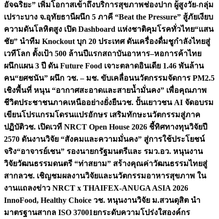
อัจฉริยะ” เพิ่มโอกาสเข้าถึงบริการสุขภาพช่องปาก ผู้สูงวัย-กลุ่ม
เปราะบาง จ.อุทัยธานี
ผนึก 5 ภาคี “Beat the Pressure” สู้ภัยเงียบ
ความดันโลหิตสูง เปิด Dashboard แห่งชาติคุมโรคทั่วไทย
“แสน
ชัย” นำทีม Knockout บุก 20 ประเทศ ดันเครื่องดื่มชูกำลังไทยสู่
เวทีโลก ตั้งเป้า 500 ล้านปีแรก
สถาบันอาหาร–หอการค้าไทย
ผนึกแผน 3 ปี ดัน Future Food เจาะตลาดอินเดีย 1.46 พันล้าน
คน
“ยศชนัน” ผนึก วช. – มช. ขับเคลื่อนนวัตกรรมจัดการ PM2.5
เชิงพื้นที่ หนุน “อากาศสะอาดและสายน้ำมั่นคง” เพื่อคุณภาพ
ชีวิตประชาชนภาคเหนืออย่างยั่งยืน
วช. ปั้นเยาวชน AI จัดอบรม
เขียนโปรแกรมโดรนแปรอักษร เสริมทักษะนวัตกรรมสู่ภาค
ปฏิบัติ
วช. เปิดเวที NRCT Open House 2026 ชี้ทิศทางทุนวิจัยปี
2570 ดันงานวิจัย “สังคมและความมั่นคง” สู่การใช้ประโยชน์
จริง
“อาจารย์เชน” รองนายกรัฐมนตรีและ รมว.อว. หนุนงาน
วิจัยวัฒนธรรมดนตรี “ท่าสยาม” สร้างคุณค่าวัฒนธรรมไทยสู่
สากล
วช. เชิญชมผลงานวิจัยและนวัตกรรมอาหารสุขภาพ ใน
งานแถลงข่าว NRCT x THAIFEX-ANUGA ASIA 2026
InnoFood, Healthy Choice
วช. หนุนงานวิจัย ม.สวนดุสิต นำ
มาตรฐานสากล ISO 37001ยกระดับความโปร่งใสองค์กร