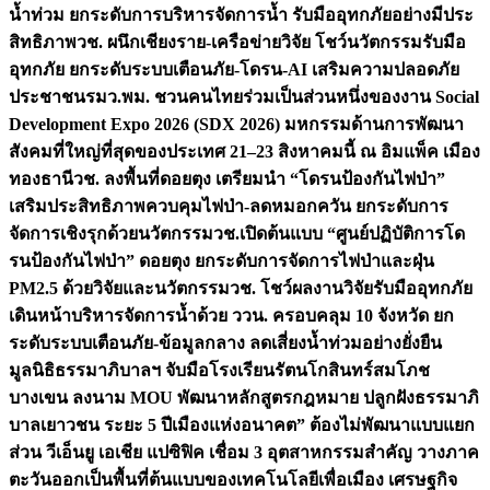
น้ำท่วม ยกระดับการบริหารจัดการน้ำ รับมืออุทกภัยอย่างมีประ
สิทธิภาพ
วช. ผนึกเชียงราย-เครือข่ายวิจัย โชว์นวัตกรรมรับมือ
อุทกภัย ยกระดับระบบเตือนภัย-โดรน-AI เสริมความปลอดภัย
ประชาชน
รมว.พม. ชวนคนไทยร่วมเป็นส่วนหนึ่งของงาน Social
Development Expo 2026 (SDX 2026) มหกรรมด้านการพัฒนา
สังคมที่ใหญ่ที่สุดของประเทศ 21–23 สิงหาคมนี้ ณ อิมแพ็ค เมือง
ทองธานี
วช. ลงพื้นที่ดอยตุง เตรียมนำ “โดรนป้องกันไฟป่า”
เสริมประสิทธิภาพควบคุมไฟป่า-ลดหมอกควัน ยกระดับการ
จัดการเชิงรุกด้วยนวัตกรรม
วช.เปิดต้นแบบ “ศูนย์ปฏิบัติการโด
รนป้องกันไฟป่า” ดอยตุง ยกระดับการจัดการไฟป่าและฝุ่น
PM2.5 ด้วยวิจัยและนวัตกรรม
วช. โชว์ผลงานวิจัยรับมืออุทกภัย
เดินหน้าบริหารจัดการน้ำด้วย ววน. ครอบคลุม 10 จังหวัด ยก
ระดับระบบเตือนภัย-ข้อมูลกลาง ลดเสี่ยงน้ำท่วมอย่างยั่งยืน
มูลนิธิธรรมาภิบาลฯ จับมือโรงเรียนรัตนโกสินทร์สมโภช
บางเขน ลงนาม MOU พัฒนาหลักสูตรกฎหมาย ปลูกฝังธรรมาภิ
บาลเยาวชน ระยะ 5 ปี
เมืองแห่งอนาคต” ต้องไม่พัฒนาแบบแยก
ส่วน วีเอ็นยู เอเชีย แปซิฟิค เชื่อม 3 อุตสาหกรรมสำคัญ วางภาค
ตะวันออกเป็นพื้นที่ต้นแบบของเทคโนโลยีเพื่อเมือง เศรษฐกิจ