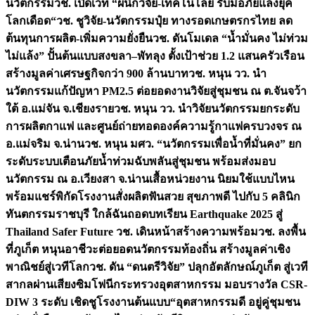
นวัตกรรม
วช. เปิดเวที “ผนึกวิจัย-เทคโนโลยี รับมือภัยแล้งยุค
โลกเดือด“
วช. ชูวิจัย-นวัตกรรมปุ๋ย ทางรอดเกษตรกรไทย ลด
ต้นทุนการผลิต-เพิ่มความยั่งยืน
วช. ดันโมเดล “น้ำมั่นคง ไม่ท่วม
ไม่แล้ง” ปั้นต้นแบบสงขลา–พัทลุง ตั้งเป้าช่วย 1.2 แสนครัวเรือน
สร้างมูลค่าเศรษฐกิจกว่า 900 ล้านบาท
วช. หนุน วว. นำ
นวัตกรรมแก้ปัญหา PM2.5 ต่อยอดงานวิจัยสู่ชุมชน ณ ต.จันจว้า
ใต้ อ.แม่จัน จ.เชียงราย
วช. หนุน วว. นำวิจัยนวัตกรรมยกระดับ
การผลิตกาแฟ และศูนย์ถ่ายทอดองค์ความรู้กาแฟครบวงจร ณ
อ.แม่จริม จ.น่าน
วช. หนุน มศว. “นวัตกรรมเพื่อน้ำที่มั่นคง” ยก
ระดับระบบเตือนภัยน้ำท่วมฉับพลันสู่ชุมชน พร้อมส่งมอบ
นวัตกรรม ณ อ.เวียงสา จ.น่าน
เสื้อหน่วยงาน นิยมใช้แบบไหน
พร้อมแชร์พิกัดโรงงานสั่งผลิต
ฟันสวย สุขภาพดี ไปกับ 5 คลินิก
ทันตกรรมราชบุรี ใกล้ฉัน
ถอดบทเรียน Earthquake 2025 สู่
Thailand Safer Future วช. เดินหน้าสร้างความพร้อม
วช. ลงพื้น
ที่ภูเก็ต หนุนอาชีวะต่อยอดนวัตกรรมท้องถิ่น สร้างมูลค่าเชิง
พาณิชย์สู่เวทีโลก
วช. ดัน “ดนตรีวิจัย” ปลุกอัตลักษณ์ภูเก็ต สู่เวที
สากลผ่านเสียงซิมโฟนี
กระทรวงอุตสาหกรรม มอบรางวัล CSR-
DIW 3 ระดับ เชิดชูโรงงานต้นแบบ“อุตสาหกรรมดี อยู่คู่ชุมชน