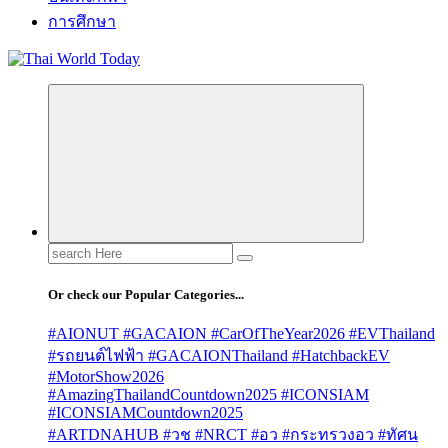
การศึกษา
Search
for:
Or check our Popular Categories...
#AIONUT #GACAION #CarOfTheYear2026 #EVThailand
#รถยนต์ไฟฟ้า #GACAIONThailand #HatchbackEV
#MotorShow2026
#AmazingThailandCountdown2025 #ICONSIAM
#ICONSIAMCountdown2025
#ARTDNAHUB #วช #NRCT #อว #กระทรวงอว #ทัศน