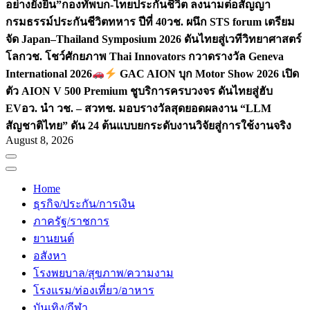
อย่างยั่งยืน”
กองทัพบก-ไทยประกันชีวิต ลงนามต่อสัญญา
กรมธรรม์ประกันชีวิตทหาร ปีที่ 40
วช. ผนึก STS forum เตรียม
จัด Japan–Thailand Symposium 2026 ดันไทยสู่เวทีวิทยาศาสตร์
โลก
วช. โชว์ศักยภาพ Thai Innovators กวาดรางวัล Geneva
International 2026
GAC AION บุก Motor Show 2026 เปิด
ตัว AION V 500 Premium ชูบริการครบวงจร ดันไทยสู่ฮับ
EV
อว. นำ วช. – สวทช. มอบรางวัลสุดยอดผลงาน “LLM
สัญชาติไทย” ดัน 24 ต้นแบบยกระดับงานวิจัยสู่การใช้งานจริง
August 8, 2026
Home
ธุรกิจ/ประกัน/การเงิน
ภาครัฐ/ราชการ
ยานยนต์
อสังหา
โรงพยบาล/สุขภาพ/ความงาม
โรงแรม/ท่องเที่ยว/อาหาร
บันเทิง/กีฬา