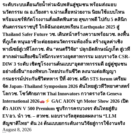
ระดับระบบเตือนภัยน้ำท่วมฉับพลันสู่ชุมชน พร้อมส่งมอบ
นวัตกรรม ณ อ.เวียงสา จ.น่าน
เสื้อหน่วยงาน นิยมใช้แบบไหน
พร้อมแชร์พิกัดโรงงานสั่งผลิต
ฟันสวย สุขภาพดี ไปกับ 5 คลินิก
ทันตกรรมราชบุรี ใกล้ฉัน
ถอดบทเรียน Earthquake 2025 สู่
Thailand Safer Future วช. เดินหน้าสร้างความพร้อม
วช. ลงพื้น
ที่ภูเก็ต หนุนอาชีวะต่อยอดนวัตกรรมท้องถิ่น สร้างมูลค่าเชิง
พาณิชย์สู่เวทีโลก
วช. ดัน “ดนตรีวิจัย” ปลุกอัตลักษณ์ภูเก็ต สู่เวที
สากลผ่านเสียงซิมโฟนี
กระทรวงอุตสาหกรรม มอบรางวัล CSR-
DIW 3 ระดับ เชิดชูโรงงานต้นแบบ“อุตสาหกรรมดี อยู่คู่ชุมชน
อย่างยั่งยืน”
กองทัพบก-ไทยประกันชีวิต ลงนามต่อสัญญา
กรมธรรม์ประกันชีวิตทหาร ปีที่ 40
วช. ผนึก STS forum เตรียม
จัด Japan–Thailand Symposium 2026 ดันไทยสู่เวทีวิทยาศาสตร์
โลก
วช. โชว์ศักยภาพ Thai Innovators กวาดรางวัล Geneva
International 2026
GAC AION บุก Motor Show 2026 เปิด
ตัว AION V 500 Premium ชูบริการครบวงจร ดันไทยสู่ฮับ
EV
อว. นำ วช. – สวทช. มอบรางวัลสุดยอดผลงาน “LLM
สัญชาติไทย” ดัน 24 ต้นแบบยกระดับงานวิจัยสู่การใช้งานจริง
August 8, 2026