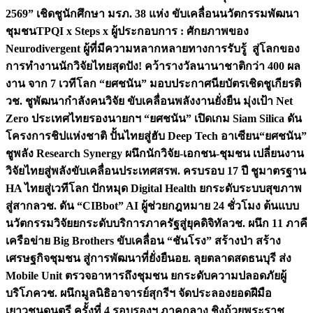
2569” เชิดชูนักศึกษา มรภ. 38 แห่ง ขับเคลื่อนนวัตกรรมพัฒนา
ชุมชน
TPQI x Steps x ผู้ประกอบการ : ศักยภาพของ
Neurodivergent ผู้ที่มีความหลากหลายทางการรับรู้ สู่โลกของ
การทำงาน
นักวิจัยไทยสุดปัง! คว้ารางวัลนานาชาติกว่า 400 ผล
งาน จาก 7 เวทีโลก “ยศชนัน” มอบประกาศนียบัตรเชิดชูเกียรติ
วช. ชูพัฒนากำลังคนวิจัย ขับเคลื่อนพลังงานยั่งยืน มุ่งเป้า Net
Zero ประเทศไทย
รองนายกฯ “ยศชนัน” เปิดเกม Siam Silica ดัน
โครงการชิปแห่งชาติ ปั้นไทยสู่ฮับ Deep Tech อาเซียน
“ยศชนัน”
ชูพลัง Research Synergy ผนึกนักวิจัย-เอกชน-ชุมชน เปลี่ยนงาน
วิจัยไทยสู่พลังขับเคลื่อนประเทศ
สรพ. ครบรอบ 17 ปี ชูมาตรฐาน
HA ไทยสู่เวทีโลก ปักหมุด Digital Health ยกระดับระบบสุขภาพ
สู่สากล
วช. ดัน “CIBbot” AI ผู้ช่วยกฎหมาย 24 ชั่วโมง ต้นแบบ
นวัตกรรมวิจัยยกระดับบริการภาครัฐสู่ยุคดิจิทัล
วช. ผนึก 11 ภาคี
เครือข่าย Big Brothers ขับเคลื่อน “ชันโรง” สร้างป่า สร้าง
เศรษฐกิจชุมชน สู่การพัฒนาที่ยั่งยืน
อย. ลุยตลาดสดธนบุรี ส่ง
Mobile Unit ตรวจอาหารถึงชุมชน ยกระดับความปลอดภัยผู้
บริโภค
วช. ผนึกมูลนิธิอาจารย์สุกรีฯ จัดประลองยอดฝีมือ
เยาวชนดนตรี ครั้งที่ 4 รอบรองฯ ภาคกลาง ชิงถ้วยพระราช