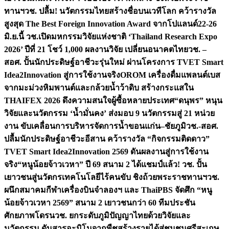
ทานฯ
วช. ปลื้ม! นวัตกรรมไทยสร้างชื่อบนเวทีโลก คว้ารางวัล
สูงสุด The Best Foreign Innovation Award จากโปแลนด์
22-26
มิ.ย.นี้ วช.เปิดมหกรรมวิจัยแห่งชาติ ‘Thailand Research Expo
2026’ ปีที่ 21 โชว์ 1,000 ผลงานวิจัย เปลี่ยนอนาคตไทย
วช. –
สอศ. ปั้นนักประดิษฐ์อาชีวะรุ่นใหม่ ผ่านโครงการ TVET Smart
Idea2Innovation สู่การใช้งานจริง
OROM เครื่องดื่มแพลนต์เบส
จากมะม่วงหิมพานต์และกล้วยน้ำว้าดิบ สร้างกระแสใน
THAIFEX 2026 ดึงความสนใจผู้ซื้อหลายประเทศ
“ดนุพร” หนุน
วิจัยและนวัตกรรม ‘น้ำมั่นคง’ ส่งมอบ 9 นวัตกรรมสู่ 21 หน่วย
งาน ขับเคลื่อนการบริหารจัดการน้ำขอนแก่น–ชัยภูมิ
วช.-สอศ.
ปลื้มนักประดิษฐ์อาชีวะอีสาน คว้ารางวัล “กิจกรรมติดดาว”
TVET Smart Idea2Innovation 2569 ดันผลงานสู่การใช้งาน
จริง
“หนูน้อยจ้าวเวหา” ปี 69 สนาม 2 ได้แชมป์แล้ว! วช. ปั้น
เยาวชนสู่นวัตกรเทคโนโลยีไร้คนขับ ชิงถ้วยพระราชทานฯ
วช.
ผนึกสมาคมกีฬาเครื่องบินจำลองฯ และ ThaiPBS จัดศึก “หนู
น้อยจ้าวเวหา 2569” สนาม 2 เยาวชนกว่า 60 ทีมประชัน
ศักยภาพโดรน
วช. ยกระดับภูมิปัญญาไทยด้วยวิจัยและ
นวัตกรรม ดันสารอะมิโนจากพืชสร้างรายได้สู่ชุมชนศรีสะเกษ