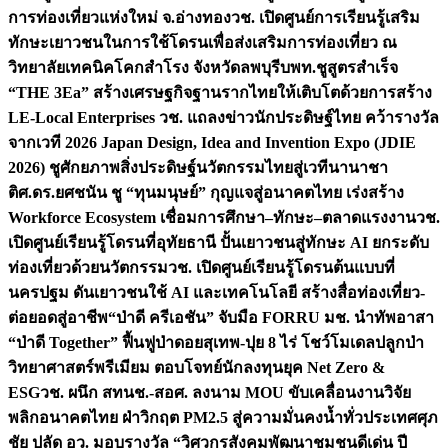
การท่องเที่ยวแห่งใหม่ จ.อ่างทอง
วช. เปิดศูนย์การเรียนรู้เสริม
ทักษะเยาวชนในการใช้โดรนเพื่อส่งเสริมการท่องเที่ยว ณ
วิทยาลัยเทคนิคโคกสำโรง จังหวัดลพบุรี
บพท.ชูสูตรสำเร็จ
“THE 3Ea” สร้างเศรษฐกิจฐานรากไทยให้เติบโตด้วยการสร้าง
LE-Local Enterprises
วช. แถลงข่าวนักประดิษฐ์ไทย คว้ารางวัล
จากเวที 2026 Japan Design, Idea and Invention Expo (JDIE
2026) ชูศักยภาพสิ่งประดิษฐ์นวัตกรรมไทยสู่เวทีนานาชา
ติ
ศ.ดร.ยศชนัน ชู “ทุนมนุษย์” กุญแจสู่อนาคตไทย เร่งสร้าง
Workforce Ecosystem เชื่อมการศึกษา–ทักษะ–ตลาดแรงงาน
วช.
เปิดศูนย์เรียนรู้โดรนที่อุทัยธานี ปั้นเยาวชนสู่ทักษะ AI ยกระดับ
ท่องเที่ยวด้วยนวัตกรรม
วช. เปิดศูนย์เรียนรู้โดรนต้นแบบที่
นครปฐม ดันเยาวชนใช้ AI และเทคโนโลยี สร้างสื่อท่องเที่ยว-
ต่อยอดสู่อาชีพ
“ป่าดี ครีเอชัน” จับมือ FORRU มช. นำทัพอาสา
“ป่าดี Together” ฟื้นฟูป่าดอยสุเทพ-ปุย 8 ไร่ โชว์โมเดลปลูกป่า
วิทยาศาสตร์พรีเมียม ตอบโจทย์นักลงทุนยุค Net Zero &
ESG
วช. ผนึก สทนช.-สอศ. ลงนาม MOU ขับเคลื่อนงานวิจัย
พลิกอนาคตไทย ฝ่าวิกฤต PM2.5 สู่ความมั่นคงน้ำทั่วประเทศ
ศุภ
ชัย ปลัด อว. มอบรางวัล “วิศวกรสังคมพัฒนาชุมชนดีเด่น ปี