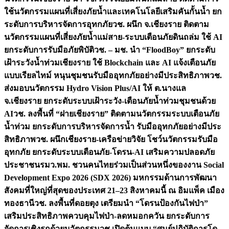
ใช้นวัตกรรมแผนที่เสี่ยงภัยน้ำและเทคโนโลยีเสริมคันกั้นน้ำ ยก
ระดับการบริหารจัดการอุทกภัย
วช. ผนึก จ.เชียงราย ติดตาม
นวัตกรรมแผนที่เสี่ยงภัยน้ำแม่สาย-ระบบเตือนภัยดินถล่ม ใช้ AI
ยกระดับการรับมือภัยพิบัติ
วช. – มช. นำ “FloodBoy” ยกระดับ
เฝ้าระวังน้ำท่วมเชียงราย ใช้ Blockchain และ AI แจ้งเตือนภัย
แบบเรียลไทม์ หนุนชุมชนรับมืออุทกภัยอย่างมีประสิทธิภาพ
วช.
ส่งมอบนวัตกรรม Hydro Vision Plus/AI ให้ ต.นางแล
จ.เชียงราย ยกระดับระบบเฝ้าระวัง-เตือนภัยน้ำท่วมชุมชนด้วย
AI
วช. ลงพื้นที่ “ฝายเชียงราย” ติดตามนวัตกรรมระบบเตือนภัย
น้ำท่วม ยกระดับการบริหารจัดการน้ำ รับมืออุทกภัยอย่างมีประ
สิทธิภาพ
วช. ผนึกเชียงราย-เครือข่ายวิจัย โชว์นวัตกรรมรับมือ
อุทกภัย ยกระดับระบบเตือนภัย-โดรน-AI เสริมความปลอดภัย
ประชาชน
รมว.พม. ชวนคนไทยร่วมเป็นส่วนหนึ่งของงาน Social
Development Expo 2026 (SDX 2026) มหกรรมด้านการพัฒนา
สังคมที่ใหญ่ที่สุดของประเทศ 21–23 สิงหาคมนี้ ณ อิมแพ็ค เมือง
ทองธานี
วช. ลงพื้นที่ดอยตุง เตรียมนำ “โดรนป้องกันไฟป่า”
เสริมประสิทธิภาพควบคุมไฟป่า-ลดหมอกควัน ยกระดับการ
จัดการเชิงรุกด้วยนวัตกรรม
วช.เปิดต้นแบบ “ศูนย์ปฏิบัติการโด