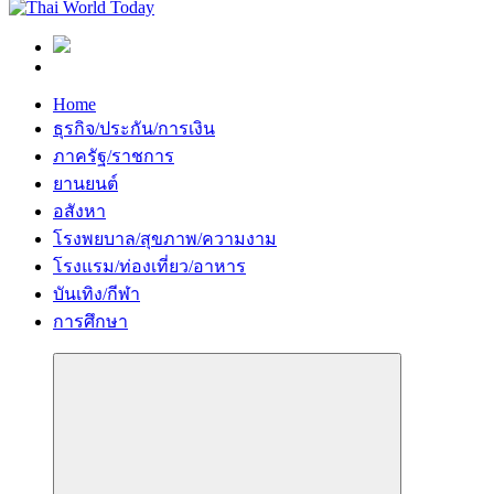
Home
ธุรกิจ/ประกัน/การเงิน
ภาครัฐ/ราชการ
ยานยนต์
อสังหา
โรงพยบาล/สุขภาพ/ความงาม
โรงแรม/ท่องเที่ยว/อาหาร
บันเทิง/กีฬา
การศึกษา