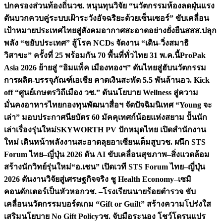
ปกครองส่วนท้องถิ่น
วช. หนุนทุนวิจัย “นวัตกรรมห้องลดฝุ่นแรง
ดันบวกควบคู่ระบบเฝ้าระวังอัจฉริยะด้วยเซ็นเซอร์” ขับเคลื่อน
เป้าหมายประเทศไทยสู่สังคมอากาศสะอาดอย่างยั่งยืน
สสส.ปลุก
พลัง “ขยับประเทศ” สู้โรค NCDs จัดงาน “เดิน-วิ่งสมาธิ
วิสาขะ” ครั้งที่ 25 พร้อมกัน 70 พื้นที่ทั่วไทย 31 พ.ค.นี้
ProPak
Asia 2026 ย้ายสู่ “อิมแพ็ค เมืองทองฯ” ดันไทยสู่ฮับนวัตกรรม
การผลิต-บรรจุภัณฑ์เอเชีย คาดเงินสะพัด 5.5 พันล้าน
อว. Kick
off “ศูนย์เกษตรวิถีเมือง วช.” ดันนโยบาย Wellness สู่ความ
มั่นคงอาหารไทย
กองทุนพัฒนาสื่อฯ จัดปัจฉิมนิเทศ “Young จะ
เล่า” มอบประกาศนียบัตร 60 มัคคุเทศก์น้อยแห่งสยาม ปั้นนัก
เล่าเรื่องรุ่นใหม่
SKYWORTH PV ปักหมุดไทย เปิดสำนักงาน
ใหม่ เดินหน้าพลังงานสะอาดลุยอาเซียนเต็มสูบ
วช. ผนึก STS
Forum ไทย–ญี่ปุ่น 2026 ดัน AI ขับเคลื่อนสุขภาพ–สิ่งแวดล้อม
สร้างนักวิทย์รุ่นใหม่
“อ.เชน” เปิดเวที STS Forum ไทย–ญี่ปุ่น
2026 ดันงานวิจัยสู่เศรษฐกิจจริง ชู Health Economy–เซมิ
คอนดักเตอร์เป็นหัวหอก
วช. –โรงเรียนนายร้อยตำรวจ ขับ
เคลื่อนนวัตกรรมบอร์ดเกม “Gift or Guilt” สร้างความโปร่งใส
เสริมนโยบาย No Gift Policy
วช. จับมือระนอง โชว์โดรนแปร