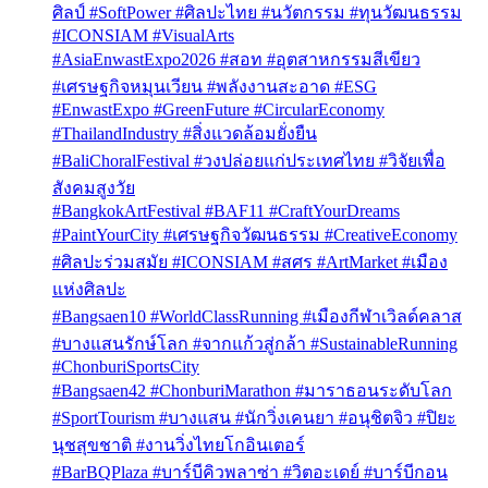
ศิลป์ #SoftPower #ศิลปะไทย #นวัตกรรม #ทุนวัฒนธรรม
#ICONSIAM #VisualArts
#AsiaEnwastExpo2026 #สอท #อุตสาหกรรมสีเขียว
#เศรษฐกิจหมุนเวียน #พลังงานสะอาด #ESG
#EnwastExpo #GreenFuture #CircularEconomy
#ThailandIndustry #สิ่งแวดล้อมยั่งยืน
#BaliChoralFestival #วงปล่อยแก่ประเทศไทย #วิจัยเพื่อ
สังคมสูงวัย
#BangkokArtFestival #BAF11 #CraftYourDreams
#PaintYourCity #เศรษฐกิจวัฒนธรรม #CreativeEconomy
#ศิลปะร่วมสมัย #ICONSIAM #สศร #ArtMarket #เมือง
แห่งศิลปะ
#Bangsaen10 #WorldClassRunning #เมืองกีฬาเวิลด์คลาส
#บางแสนรักษ์โลก #จากแก้วสู่กล้า #SustainableRunning
#ChonburiSportsCity
#Bangsaen42 #ChonburiMarathon #มาราธอนระดับโลก
#SportTourism #บางแสน #นักวิ่งเคนยา #อนุชิตจิว #ปิยะ
นุชสุขชาติ #งานวิ่งไทยโกอินเตอร์
#BarBQPlaza #บาร์บีคิวพลาซ่า #วิตอะเดย์ #บาร์บีกอน