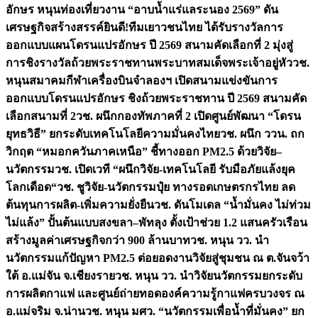
อักษร หนุนท่องเที่ยวงาน “อาบน้ำแร่แลระนอง 2569” ดัน
เศรษฐกิจสร้างสรรค์
ยินดี!ทีมเยาวชนไทย ได้รับรางวัลการ
ออกแบบแผนโดรนแปรอักษร ปี 2569 สนามคัดเลือกที่ 2 มุ่งสู่
การชิงรางวัลถ้วยพระราชทานพระบาทสมเด็จพระเจ้าอยู่หัว
วช.
หนุนสมาคมกีฬาเครื่องบินจำลองฯ เปิดสนามแข่งขันการ
ออกแบบโดรนแปรอักษร ชิงถ้วยพระราชทาน ปี 2569 สนามคัด
เลือกสนามที่ 2
วช. ผนึกกองทัพภาคที่ 2 เปิดศูนย์พัฒนา “โดรน
ยุทธวิธี” ยกระดับเทคโนโลยีความมั่นคงไทย
วช. ผนึก ววน. ถก
วิกฤต “หมอกควันภาคเหนือ” ชี้ทางออก PM2.5 ด้วยวิจัย–
นวัตกรรม
วช. เปิดเวที “ผนึกวิจัย-เทคโนโลยี รับมือภัยแล้งยุค
โลกเดือด“
วช. ชูวิจัย-นวัตกรรมปุ๋ย ทางรอดเกษตรกรไทย ลด
ต้นทุนการผลิต-เพิ่มความยั่งยืน
วช. ดันโมเดล “น้ำมั่นคง ไม่ท่วม
ไม่แล้ง” ปั้นต้นแบบสงขลา–พัทลุง ตั้งเป้าช่วย 1.2 แสนครัวเรือน
สร้างมูลค่าเศรษฐกิจกว่า 900 ล้านบาท
วช. หนุน วว. นำ
นวัตกรรมแก้ปัญหา PM2.5 ต่อยอดงานวิจัยสู่ชุมชน ณ ต.จันจว้า
ใต้ อ.แม่จัน จ.เชียงราย
วช. หนุน วว. นำวิจัยนวัตกรรมยกระดับ
การผลิตกาแฟ และศูนย์ถ่ายทอดองค์ความรู้กาแฟครบวงจร ณ
อ.แม่จริม จ.น่าน
วช. หนุน มศว. “นวัตกรรมเพื่อน้ำที่มั่นคง” ยก