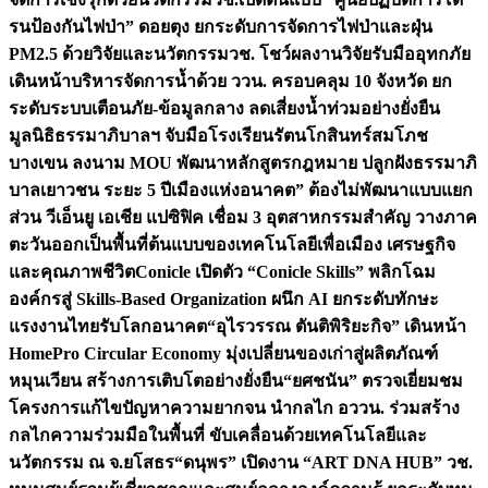
รนป้องกันไฟป่า” ดอยตุง ยกระดับการจัดการไฟป่าและฝุ่น
PM2.5 ด้วยวิจัยและนวัตกรรม
วช. โชว์ผลงานวิจัยรับมืออุทกภัย
เดินหน้าบริหารจัดการน้ำด้วย ววน. ครอบคลุม 10 จังหวัด ยก
ระดับระบบเตือนภัย-ข้อมูลกลาง ลดเสี่ยงน้ำท่วมอย่างยั่งยืน
มูลนิธิธรรมาภิบาลฯ จับมือโรงเรียนรัตนโกสินทร์สมโภช
บางเขน ลงนาม MOU พัฒนาหลักสูตรกฎหมาย ปลูกฝังธรรมาภิ
บาลเยาวชน ระยะ 5 ปี
เมืองแห่งอนาคต” ต้องไม่พัฒนาแบบแยก
ส่วน วีเอ็นยู เอเชีย แปซิฟิค เชื่อม 3 อุตสาหกรรมสำคัญ วางภาค
ตะวันออกเป็นพื้นที่ต้นแบบของเทคโนโลยีเพื่อเมือง เศรษฐกิจ
และคุณภาพชีวิต
Conicle เปิดตัว “Conicle Skills” พลิกโฉม
องค์กรสู่ Skills-Based Organization ผนึก AI ยกระดับทักษะ
แรงงานไทยรับโลกอนาคต
“อุไรวรรณ ตันติพิริยะกิจ” เดินหน้า
HomePro Circular Economy มุ่งเปลี่ยนของเก่าสู่ผลิตภัณฑ์
หมุนเวียน สร้างการเติบโตอย่างยั่งยืน
“ยศชนัน” ตรวจเยี่ยมชม
โครงการแก้ไขปัญหาความยากจน นำกลไก อววน. ร่วมสร้าง
กลไกความร่วมมือในพื้นที่ ขับเคลื่อนด้วยเทคโนโลยีและ
นวัตกรรม ณ จ.ยโสธร
“ดนุพร” เปิดงาน “ART DNA HUB” วช.