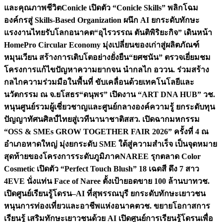
และคุณภาพชีวิต
Conicle เปิดตัว “Conicle Skills” พลิกโฉม
องค์กรสู่ Skills-Based Organization ผนึก AI ยกระดับทักษะ
แรงงานไทยรับโลกอนาคต
“อุไรวรรณ ตันติพิริยะกิจ” เดินหน้า
HomePro Circular Economy มุ่งเปลี่ยนของเก่าสู่ผลิตภัณฑ์
หมุนเวียน สร้างการเติบโตอย่างยั่งยืน
“ยศชนัน” ตรวจเยี่ยมชม
โครงการแก้ไขปัญหาความยากจน นำกลไก อววน. ร่วมสร้าง
กลไกความร่วมมือในพื้นที่ ขับเคลื่อนด้วยเทคโนโลยีและ
นวัตกรรม ณ จ.ยโสธร
“ดนุพร” เปิดงาน “ART DNA HUB” วช.
หนุนศูนย์รวมผู้เชี่ยวชาญและศูนย์กลางองค์ความรู้ ยกระดับทุน
ปัญญาทัศนศิลป์ไทยสู่เวทีนานาชาติ
สสว. เปิดฉากมหกรรม
“OSS & SMEs GROW TOGETHER FAIR 2026” ครั้งที่ 4 ณ
อำเภอหาดใหญ่ มุ่งยกระดับ SME ใต้สู่ความสำเร็จ เป็นจุดหมาย
สุดท้ายของโครงการระดับภูมิภาค
NAREE รุกตลาด Color
Cosmetic เปิดตัว “Perfect Touch Blush” 18 เฉดสี ดึง 7 สาว
4EVE นั่งแท่น Face of Naree ตั้งเป้ายอดขาย 100 ล้านบาท
วช.
เปิดศูนย์เรียนรู้โดรน–AI ที่สุพรรณบุรี ยกระดับทักษะเยาวชน
หนุนการท่องเที่ยวและอาชีพแห่งอนาคต
วช. ขยายโอกาสการ
เรียนรู้ เสริมทักษะเยาวชนด้วย AI เปิดศูนย์การเรียนรู้โดรนเพื่อ