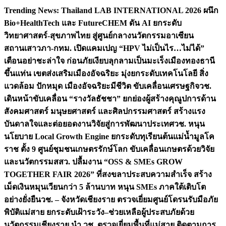
Skip
Trending News:
Thailand LAB INTERNATIONAL 2026 ผนึก
to
Bio+HealthTech และ FutureCHEM ดัน AI ยกระดับ
content
วิทยาศาสตร์-สุขภาพไทย สู่ศูนย์กลางนวัตกรรมอาเซียน
สถานเสาวภา-กทม. เปิดแคมเปญ “HPV ไม่เป็นไร…ไม่ได้”
เตือนอย่าชะล่าใจ ก่อนภัยเงียบลุกลามเป็นมะเร็ง
เมืองทองธานี
ขึ้นแท่น เขตส่งเสริมเมืองอัจฉริยะ มุ่งยกระดับเทคโนโลยี สิ่ง
แวดล้อม ปักหมุด เมืองอัจฉริยะมีชีวิต ขับเคลื่อนเศรษฐกิจ
วช.
เดินหน้าขับเคลื่อน “รางวัลธัชชา” ยกย่องผู้สร้างคุณูปการด้าน
สังคมศาสตร์ มนุษยศาสตร์ และศิลปกรรมศาสตร์ สร้างแรง
บันดาลใจและต่อยอดงานวิจัยสู่การพัฒนาประเทศ
วช. หนุน
นโยบาย Local Growth Engine ยกระดับทุเรียนต้นแม่น้ำมูลโค
ราช ตั้ง 9 ศูนย์ชุมชนเกษตรรักษ์โลก ขับเคลื่อนเกษตรด้วยวิจัย
และนวัตกรรม
สสว. ปลื้มงาน “OSS & SMEs GROW
TOGETHER FAIR 2026” ที่สงขลาประสบความสำเร็จ สร้าง
เม็ดเงินหมุนเวียนกว่า 5 ล้านบาท หนุน SMEs ภาคใต้เติบโต
อย่างยั่งยืน
วช. – จังหวัดเชียงราย ตรวจเยี่ยมศูนย์โดรนรับมือภัย
พิบัติแม่สาย ยกระดับเฝ้าระวัง–ช่วยเหลือผู้ประสบภัยด้วย
นวัตกรรม
เชียงราย นำ วช. ตรวจเยี่ยมพื้นที่แม่สาย ติดตามการ