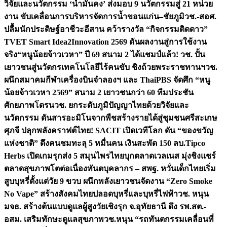
วิจัยและนวัตกรรม ‘น้ำมั่นคง’ ส่งมอบ 9 นวัตกรรมสู่ 21 หน่วย
งาน ขับเคลื่อนการบริหารจัดการน้ำขอนแก่น–ชัยภูมิ
วช.-สอศ.
ปลื้มนักประดิษฐ์อาชีวะอีสาน คว้ารางวัล “กิจกรรมติดดาว”
TVET Smart Idea2Innovation 2569 ดันผลงานสู่การใช้งาน
จริง
“หนูน้อยจ้าวเวหา” ปี 69 สนาม 2 ได้แชมป์แล้ว! วช. ปั้น
เยาวชนสู่นวัตกรเทคโนโลยีไร้คนขับ ชิงถ้วยพระราชทานฯ
วช.
ผนึกสมาคมกีฬาเครื่องบินจำลองฯ และ ThaiPBS จัดศึก “หนู
น้อยจ้าวเวหา 2569” สนาม 2 เยาวชนกว่า 60 ทีมประชัน
ศักยภาพโดรน
วช. ยกระดับภูมิปัญญาไทยด้วยวิจัยและ
นวัตกรรม ดันสารอะมิโนจากพืชสร้างรายได้สู่ชุมชนศรีสะเกษ
ศุภจี ปลุกพลังคราฟต์ไทย! SACIT เปิดเวทีโลก ดัน “ของขวัญ
แห่งชาติ” ดึงคนชมทะลุ 5 หมื่นคน เงินสะพัด 150 ลบ.
Tipco
Herbs เปิดเกมรุกส่ง 5 สมุนไพรไทยบุกตลาดเวลเนส มุ่งชิงแชร์
ตลาดสุขภาพโตต่อเนื่อง
ทันตบุคลากร – สพฐ. หวั่นเด็กไทยเริ่ม
สูบบุหรี่ตั้งแต่วัย 9 ขวบ ผนึกพลังเยาวชนจัดงาน “Zero Smoke
No Vape” สร้างสังคมไทยปลอดบุหรี่และบุหรี่ไฟฟ้า
วช. หนุน
มจธ. สร้างต้นแบบดูแลผู้สูงวัยเชิงรุก จ.อุทัยธานี ดึง รพ.สต.-
อสม. เสริมทักษะดูแลสุขภาพ
วช.หนุน “รถทันตกรรมเคลื่อนที่