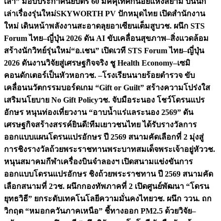
เล่า” มอบประกาศนียบัตร 60 มัคคุเทศก์น้อยแห่งสยาม ปั้นนัก
เล่าเรื่องรุ่นใหม่
SKYWORTH PV ปักหมุดไทย เปิดสำนักงาน
ใหม่ เดินหน้าพลังงานสะอาดลุยอาเซียนเต็มสูบ
วช. ผนึก STS
Forum ไทย–ญี่ปุ่น 2026 ดัน AI ขับเคลื่อนสุขภาพ–สิ่งแวดล้อม
สร้างนักวิทย์รุ่นใหม่
“อ.เชน” เปิดเวที STS Forum ไทย–ญี่ปุ่น
2026 ดันงานวิจัยสู่เศรษฐกิจจริง ชู Health Economy–เซมิ
คอนดักเตอร์เป็นหัวหอก
วช. –โรงเรียนนายร้อยตำรวจ ขับ
เคลื่อนนวัตกรรมบอร์ดเกม “Gift or Guilt” สร้างความโปร่งใส
เสริมนโยบาย No Gift Policy
วช. จับมือระนอง โชว์โดรนแปร
อักษร หนุนท่องเที่ยวงาน “อาบน้ำแร่แลระนอง 2569” ดัน
เศรษฐกิจสร้างสรรค์
ยินดี!ทีมเยาวชนไทย ได้รับรางวัลการ
ออกแบบแผนโดรนแปรอักษร ปี 2569 สนามคัดเลือกที่ 2 มุ่งสู่
การชิงรางวัลถ้วยพระราชทานพระบาทสมเด็จพระเจ้าอยู่หัว
วช.
หนุนสมาคมกีฬาเครื่องบินจำลองฯ เปิดสนามแข่งขันการ
ออกแบบโดรนแปรอักษร ชิงถ้วยพระราชทาน ปี 2569 สนามคัด
เลือกสนามที่ 2
วช. ผนึกกองทัพภาคที่ 2 เปิดศูนย์พัฒนา “โดรน
ยุทธวิธี” ยกระดับเทคโนโลยีความมั่นคงไทย
วช. ผนึก ววน. ถก
วิกฤต “หมอกควันภาคเหนือ” ชี้ทางออก PM2.5 ด้วยวิจัย–