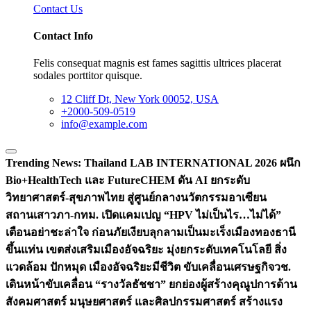
Contact Us
Contact Info
Felis consequat magnis est fames sagittis ultrices placerat
sodales porttitor quisque.
12 Cliff Dt, New York 00052, USA
+2000-509-0519
info@example.com
Trending News:
Thailand LAB INTERNATIONAL 2026 ผนึก
Bio+HealthTech และ FutureCHEM ดัน AI ยกระดับ
วิทยาศาสตร์-สุขภาพไทย สู่ศูนย์กลางนวัตกรรมอาเซียน
สถานเสาวภา-กทม. เปิดแคมเปญ “HPV ไม่เป็นไร…ไม่ได้”
เตือนอย่าชะล่าใจ ก่อนภัยเงียบลุกลามเป็นมะเร็ง
เมืองทองธานี
ขึ้นแท่น เขตส่งเสริมเมืองอัจฉริยะ มุ่งยกระดับเทคโนโลยี สิ่ง
แวดล้อม ปักหมุด เมืองอัจฉริยะมีชีวิต ขับเคลื่อนเศรษฐกิจ
วช.
เดินหน้าขับเคลื่อน “รางวัลธัชชา” ยกย่องผู้สร้างคุณูปการด้าน
สังคมศาสตร์ มนุษยศาสตร์ และศิลปกรรมศาสตร์ สร้างแรง