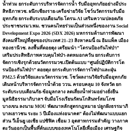
น้ำท่วม ยกระดับการบริหารจัดการน้ำ รับมืออุทกภัยอย่างมีประ
สิทธิภาพ
วช. ผนึกเชียงราย-เครือข่ายวิจัย โชว์นวัตกรรมรับมือ
อุทกภัย ยกระดับระบบเตือนภัย-โดรน-AI เสริมความปลอดภัย
ประชาชน
รมว.พม. ชวนคนไทยร่วมเป็นส่วนหนึ่งของงาน Social
Development Expo 2026 (SDX 2026) มหกรรมด้านการพัฒนา
สังคมที่ใหญ่ที่สุดของประเทศ 21–23 สิงหาคมนี้ ณ อิมแพ็ค เมือง
ทองธานี
วช. ลงพื้นที่ดอยตุง เตรียมนำ “โดรนป้องกันไฟป่า”
เสริมประสิทธิภาพควบคุมไฟป่า-ลดหมอกควัน ยกระดับการ
จัดการเชิงรุกด้วยนวัตกรรม
วช.เปิดต้นแบบ “ศูนย์ปฏิบัติการโด
รนป้องกันไฟป่า” ดอยตุง ยกระดับการจัดการไฟป่าและฝุ่น
PM2.5 ด้วยวิจัยและนวัตกรรม
วช. โชว์ผลงานวิจัยรับมืออุทกภัย
เดินหน้าบริหารจัดการน้ำด้วย ววน. ครอบคลุม 10 จังหวัด ยก
ระดับระบบเตือนภัย-ข้อมูลกลาง ลดเสี่ยงน้ำท่วมอย่างยั่งยืน
มูลนิธิธรรมาภิบาลฯ จับมือโรงเรียนรัตนโกสินทร์สมโภช
บางเขน ลงนาม MOU พัฒนาหลักสูตรกฎหมาย ปลูกฝังธรรมาภิ
บาลเยาวชน ระยะ 5 ปี
เมืองแห่งอนาคต” ต้องไม่พัฒนาแบบแยก
ส่วน วีเอ็นยู เอเชีย แปซิฟิค เชื่อม 3 อุตสาหกรรมสำคัญ วางภาค
ตะวันออกเป็นพื้นที่ต้นแบบของเทคโนโลยีเพื่อเมือง เศรษฐกิจ