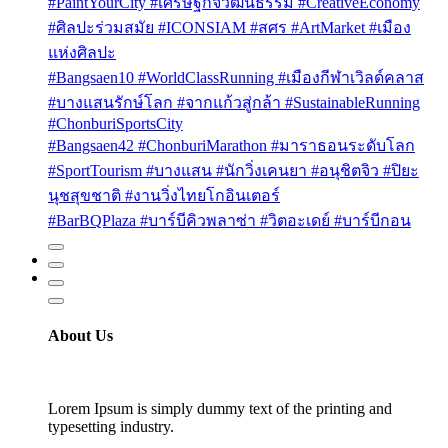
#PaintYourCity #เศรษฐกิจวัฒนธรรม #CreativeEconomy
#ศิลปะร่วมสมัย #ICONSIAM #สศร #ArtMarket #เมือง
แห่งศิลปะ
#Bangsaen10 #WorldClassRunning #เมืองกีฬาเวิลด์คลาส
#บางแสนรักษ์โลก #จากแก้วสู่กล้า #SustainableRunning
#ChonburiSportsCity
#Bangsaen42 #ChonburiMarathon #มาราธอนระดับโลก
#SportTourism #บางแสน #นักวิ่งเคนยา #อนุชิตจิว #ปิยะ
นุชสุขชาติ #งานวิ่งไทยโกอินเตอร์
#BarBQPlaza #บาร์บีคิวพลาซ่า #วิตอะเดย์ #บาร์บีกอน
About Us
Lorem Ipsum is simply dummy text of the printing and
typesetting industry.