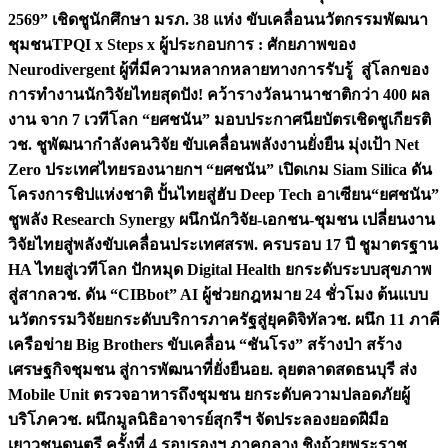
2569” เชิดชูนักศึกษา มรภ. 38 แห่ง ขับเคลื่อนนวัตกรรมพัฒนา
ชุมชน
TPQI x Steps x ผู้ประกอบการ : ศักยภาพของ
Neurodivergent ผู้ที่มีความหลากหลายทางการรับรู้ สู่โลกของ
การทำงาน
นักวิจัยไทยสุดปัง! คว้ารางวัลนานาชาติกว่า 400 ผล
งาน จาก 7 เวทีโลก “ยศชนัน” มอบประกาศนียบัตรเชิดชูเกียรติ
วช. ชูพัฒนากำลังคนวิจัย ขับเคลื่อนพลังงานยั่งยืน มุ่งเป้า Net
Zero ประเทศไทย
รองนายกฯ “ยศชนัน” เปิดเกม Siam Silica ดัน
โครงการชิปแห่งชาติ ปั้นไทยสู่ฮับ Deep Tech อาเซียน
“ยศชนัน”
ชูพลัง Research Synergy ผนึกนักวิจัย-เอกชน-ชุมชน เปลี่ยนงาน
วิจัยไทยสู่พลังขับเคลื่อนประเทศ
สรพ. ครบรอบ 17 ปี ชูมาตรฐาน
HA ไทยสู่เวทีโลก ปักหมุด Digital Health ยกระดับระบบสุขภาพ
สู่สากล
วช. ดัน “CIBbot” AI ผู้ช่วยกฎหมาย 24 ชั่วโมง ต้นแบบ
นวัตกรรมวิจัยยกระดับบริการภาครัฐสู่ยุคดิจิทัล
วช. ผนึก 11 ภาคี
เครือข่าย Big Brothers ขับเคลื่อน “ชันโรง” สร้างป่า สร้าง
เศรษฐกิจชุมชน สู่การพัฒนาที่ยั่งยืน
อย. ลุยตลาดสดธนบุรี ส่ง
Mobile Unit ตรวจอาหารถึงชุมชน ยกระดับความปลอดภัยผู้
บริโภค
วช. ผนึกมูลนิธิอาจารย์สุกรีฯ จัดประลองยอดฝีมือ
เยาวชนดนตรี ครั้งที่ 4 รอบรองฯ ภาคกลาง ชิงถ้วยพระราช