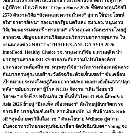
เขียนโปรแกรมโดรนแปรอักษร เสริมทักษะนวัตกรรมสู่ภาค
ปฏิบัติ
วช. เปิดเวที NRCT Open House 2026 ชี้ทิศทางทุนวิจัยปี
2570 ดันงานวิจัย “สังคมและความมั่นคง” สู่การใช้ประโยชน์
จริง
“อาจารย์เชน” รองนายกรัฐมนตรีและ รมว.อว. หนุนงาน
วิจัยวัฒนธรรมดนตรี “ท่าสยาม” สร้างคุณค่าวัฒนธรรมไทยสู่
สากล
วช. เชิญชมผลงานวิจัยและนวัตกรรมอาหารสุขภาพ ใน
งานแถลงข่าว NRCT x THAIFEX-ANUGA ASIA 2026
InnoFood, Healthy Choice
วช. หนุนงานวิจัย ม.สวนดุสิต นำ
มาตรฐานสากล ISO 37001ยกระดับความโปร่งใสองค์กร
ปกครองส่วนท้องถิ่น
วช. หนุนทุนวิจัย “นวัตกรรมห้องลดฝุ่นแรง
ดันบวกควบคู่ระบบเฝ้าระวังอัจฉริยะด้วยเซ็นเซอร์” ขับเคลื่อน
เป้าหมายประเทศไทยสู่สังคมอากาศสะอาดอย่างยั่งยืน
สสส.ปลุก
พลัง “ขยับประเทศ” สู้โรค NCDs จัดงาน “เดิน-วิ่งสมาธิ
วิสาขะ” ครั้งที่ 25 พร้อมกัน 70 พื้นที่ทั่วไทย 31 พ.ค.นี้
ProPak
Asia 2026 ย้ายสู่ “อิมแพ็ค เมืองทองฯ” ดันไทยสู่ฮับนวัตกรรม
การผลิต-บรรจุภัณฑ์เอเชีย คาดเงินสะพัด 5.5 พันล้าน
อว. Kick
off “ศูนย์เกษตรวิถีเมือง วช.” ดันนโยบาย Wellness สู่ความ
มั่นคงอาหารไทย
กองทุนพัฒนาสื่อฯ จัดปัจฉิมนิเทศ “Young จะ