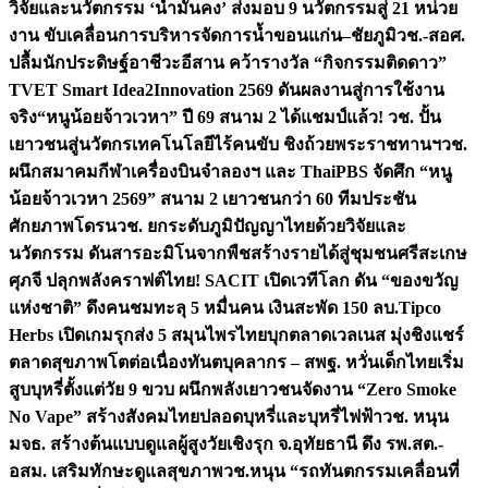
วิจัยและนวัตกรรม ‘น้ำมั่นคง’ ส่งมอบ 9 นวัตกรรมสู่ 21 หน่วย
งาน ขับเคลื่อนการบริหารจัดการน้ำขอนแก่น–ชัยภูมิ
วช.-สอศ.
ปลื้มนักประดิษฐ์อาชีวะอีสาน คว้ารางวัล “กิจกรรมติดดาว”
TVET Smart Idea2Innovation 2569 ดันผลงานสู่การใช้งาน
จริง
“หนูน้อยจ้าวเวหา” ปี 69 สนาม 2 ได้แชมป์แล้ว! วช. ปั้น
เยาวชนสู่นวัตกรเทคโนโลยีไร้คนขับ ชิงถ้วยพระราชทานฯ
วช.
ผนึกสมาคมกีฬาเครื่องบินจำลองฯ และ ThaiPBS จัดศึก “หนู
น้อยจ้าวเวหา 2569” สนาม 2 เยาวชนกว่า 60 ทีมประชัน
ศักยภาพโดรน
วช. ยกระดับภูมิปัญญาไทยด้วยวิจัยและ
นวัตกรรม ดันสารอะมิโนจากพืชสร้างรายได้สู่ชุมชนศรีสะเกษ
ศุภจี ปลุกพลังคราฟต์ไทย! SACIT เปิดเวทีโลก ดัน “ของขวัญ
แห่งชาติ” ดึงคนชมทะลุ 5 หมื่นคน เงินสะพัด 150 ลบ.
Tipco
Herbs เปิดเกมรุกส่ง 5 สมุนไพรไทยบุกตลาดเวลเนส มุ่งชิงแชร์
ตลาดสุขภาพโตต่อเนื่อง
ทันตบุคลากร – สพฐ. หวั่นเด็กไทยเริ่ม
สูบบุหรี่ตั้งแต่วัย 9 ขวบ ผนึกพลังเยาวชนจัดงาน “Zero Smoke
No Vape” สร้างสังคมไทยปลอดบุหรี่และบุหรี่ไฟฟ้า
วช. หนุน
มจธ. สร้างต้นแบบดูแลผู้สูงวัยเชิงรุก จ.อุทัยธานี ดึง รพ.สต.-
อสม. เสริมทักษะดูแลสุขภาพ
วช.หนุน “รถทันตกรรมเคลื่อนที่