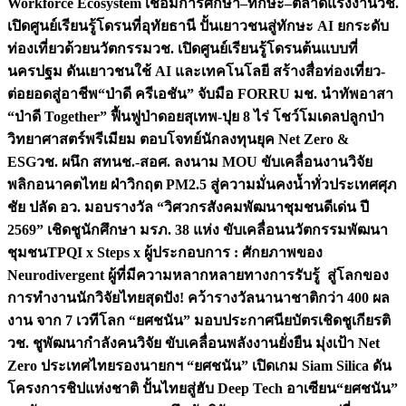
Workforce Ecosystem เชื่อมการศึกษา–ทักษะ–ตลาดแรงงาน
วช.
เปิดศูนย์เรียนรู้โดรนที่อุทัยธานี ปั้นเยาวชนสู่ทักษะ AI ยกระดับ
ท่องเที่ยวด้วยนวัตกรรม
วช. เปิดศูนย์เรียนรู้โดรนต้นแบบที่
นครปฐม ดันเยาวชนใช้ AI และเทคโนโลยี สร้างสื่อท่องเที่ยว-
ต่อยอดสู่อาชีพ
“ป่าดี ครีเอชัน” จับมือ FORRU มช. นำทัพอาสา
“ป่าดี Together” ฟื้นฟูป่าดอยสุเทพ-ปุย 8 ไร่ โชว์โมเดลปลูกป่า
วิทยาศาสตร์พรีเมียม ตอบโจทย์นักลงทุนยุค Net Zero &
ESG
วช. ผนึก สทนช.-สอศ. ลงนาม MOU ขับเคลื่อนงานวิจัย
พลิกอนาคตไทย ฝ่าวิกฤต PM2.5 สู่ความมั่นคงน้ำทั่วประเทศ
ศุภ
ชัย ปลัด อว. มอบรางวัล “วิศวกรสังคมพัฒนาชุมชนดีเด่น ปี
2569” เชิดชูนักศึกษา มรภ. 38 แห่ง ขับเคลื่อนนวัตกรรมพัฒนา
ชุมชน
TPQI x Steps x ผู้ประกอบการ : ศักยภาพของ
Neurodivergent ผู้ที่มีความหลากหลายทางการรับรู้ สู่โลกของ
การทำงาน
นักวิจัยไทยสุดปัง! คว้ารางวัลนานาชาติกว่า 400 ผล
งาน จาก 7 เวทีโลก “ยศชนัน” มอบประกาศนียบัตรเชิดชูเกียรติ
วช. ชูพัฒนากำลังคนวิจัย ขับเคลื่อนพลังงานยั่งยืน มุ่งเป้า Net
Zero ประเทศไทย
รองนายกฯ “ยศชนัน” เปิดเกม Siam Silica ดัน
โครงการชิปแห่งชาติ ปั้นไทยสู่ฮับ Deep Tech อาเซียน
“ยศชนัน”