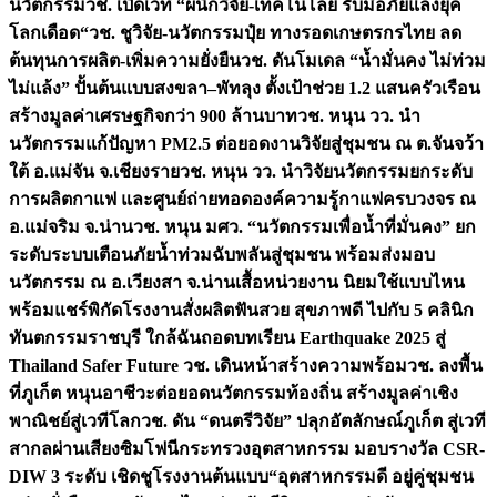
นวัตกรรม
วช. เปิดเวที “ผนึกวิจัย-เทคโนโลยี รับมือภัยแล้งยุค
โลกเดือด“
วช. ชูวิจัย-นวัตกรรมปุ๋ย ทางรอดเกษตรกรไทย ลด
ต้นทุนการผลิต-เพิ่มความยั่งยืน
วช. ดันโมเดล “น้ำมั่นคง ไม่ท่วม
ไม่แล้ง” ปั้นต้นแบบสงขลา–พัทลุง ตั้งเป้าช่วย 1.2 แสนครัวเรือน
สร้างมูลค่าเศรษฐกิจกว่า 900 ล้านบาท
วช. หนุน วว. นำ
นวัตกรรมแก้ปัญหา PM2.5 ต่อยอดงานวิจัยสู่ชุมชน ณ ต.จันจว้า
ใต้ อ.แม่จัน จ.เชียงราย
วช. หนุน วว. นำวิจัยนวัตกรรมยกระดับ
การผลิตกาแฟ และศูนย์ถ่ายทอดองค์ความรู้กาแฟครบวงจร ณ
อ.แม่จริม จ.น่าน
วช. หนุน มศว. “นวัตกรรมเพื่อน้ำที่มั่นคง” ยก
ระดับระบบเตือนภัยน้ำท่วมฉับพลันสู่ชุมชน พร้อมส่งมอบ
นวัตกรรม ณ อ.เวียงสา จ.น่าน
เสื้อหน่วยงาน นิยมใช้แบบไหน
พร้อมแชร์พิกัดโรงงานสั่งผลิต
ฟันสวย สุขภาพดี ไปกับ 5 คลินิก
ทันตกรรมราชบุรี ใกล้ฉัน
ถอดบทเรียน Earthquake 2025 สู่
Thailand Safer Future วช. เดินหน้าสร้างความพร้อม
วช. ลงพื้น
ที่ภูเก็ต หนุนอาชีวะต่อยอดนวัตกรรมท้องถิ่น สร้างมูลค่าเชิง
พาณิชย์สู่เวทีโลก
วช. ดัน “ดนตรีวิจัย” ปลุกอัตลักษณ์ภูเก็ต สู่เวที
สากลผ่านเสียงซิมโฟนี
กระทรวงอุตสาหกรรม มอบรางวัล CSR-
DIW 3 ระดับ เชิดชูโรงงานต้นแบบ“อุตสาหกรรมดี อยู่คู่ชุมชน