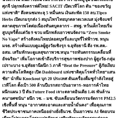
ศุภจี ปลุกพลังคราฟต์ไทย! SACIT เปิดเวทีโลก ดัน “ของขวัญ
แห่งชาติ” ดึงคนชมทะลุ 5 หมื่นคน เงินสะพัด 150 ลบ.
Tipco
Herbs เปิดเกมรุกส่ง 5 สมุนไพรไทยบุกตลาดเวลเนส มุ่งชิงแชร์
ตลาดสุขภาพโตต่อเนื่อง
ทันตบุคลากร – สพฐ. หวั่นเด็กไทยเริ่ม
สูบบุหรี่ตั้งแต่วัย 9 ขวบ ผนึกพลังเยาวชนจัดงาน “Zero Smoke
No Vape” สร้างสังคมไทยปลอดบุหรี่และบุหรี่ไฟฟ้า
วช. หนุน
มจธ. สร้างต้นแบบดูแลผู้สูงวัยเชิงรุก จ.อุทัยธานี ดึง รพ.สต.-
อสม. เสริมทักษะดูแลสุขภาพ
วช.หนุน “รถทันตกรรมเคลื่อนที่
อัจฉริยะ” เพิ่มโอกาสเข้าถึงบริการสุขภาพช่องปาก ผู้สูงวัย-กลุ่ม
เปราะบาง จ.อุทัยธานี
ผนึก 5 ภาคี “Beat the Pressure” สู้ภัยเงียบ
ความดันโลหิตสูง เปิด Dashboard แห่งชาติคุมโรคทั่วไทย
“แสน
ชัย” นำทีม Knockout บุก 20 ประเทศ ดันเครื่องดื่มชูกำลังไทยสู่
เวทีโลก ตั้งเป้า 500 ล้านปีแรก
สถาบันอาหาร–หอการค้าไทย
ผนึกแผน 3 ปี ดัน Future Food เจาะตลาดอินเดีย 1.46 พันล้าน
คน
“ยศชนัน” ผนึก วช. – มช. ขับเคลื่อนนวัตกรรมจัดการ PM2.5
เชิงพื้นที่ หนุน “อากาศสะอาดและสายน้ำมั่นคง” เพื่อคุณภาพ
ชีวิตประชาชนภาคเหนืออย่างยั่งยืน
วช. ปั้นเยาวชน AI จัดอบรม