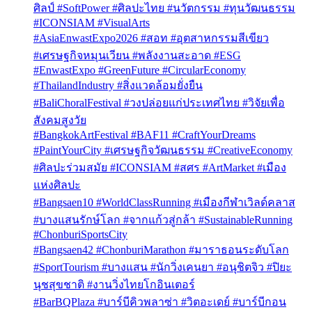
ศิลป์ #SoftPower #ศิลปะไทย #นวัตกรรม #ทุนวัฒนธรรม
#ICONSIAM #VisualArts
#AsiaEnwastExpo2026 #สอท #อุตสาหกรรมสีเขียว
#เศรษฐกิจหมุนเวียน #พลังงานสะอาด #ESG
#EnwastExpo #GreenFuture #CircularEconomy
#ThailandIndustry #สิ่งแวดล้อมยั่งยืน
#BaliChoralFestival #วงปล่อยแก่ประเทศไทย #วิจัยเพื่อ
สังคมสูงวัย
#BangkokArtFestival #BAF11 #CraftYourDreams
#PaintYourCity #เศรษฐกิจวัฒนธรรม #CreativeEconomy
#ศิลปะร่วมสมัย #ICONSIAM #สศร #ArtMarket #เมือง
แห่งศิลปะ
#Bangsaen10 #WorldClassRunning #เมืองกีฬาเวิลด์คลาส
#บางแสนรักษ์โลก #จากแก้วสู่กล้า #SustainableRunning
#ChonburiSportsCity
#Bangsaen42 #ChonburiMarathon #มาราธอนระดับโลก
#SportTourism #บางแสน #นักวิ่งเคนยา #อนุชิตจิว #ปิยะ
นุชสุขชาติ #งานวิ่งไทยโกอินเตอร์
#BarBQPlaza #บาร์บีคิวพลาซ่า #วิตอะเดย์ #บาร์บีกอน