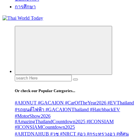
การศึกษา
Search
for:
Or check our Popular Categories...
#AIONUT #GACAION #CarOfTheYear2026 #EVThailand
#รถยนต์ไฟฟ้า #GACAIONThailand #HatchbackEV
#MotorShow2026
#AmazingThailandCountdown2025 #ICONSIAM
#ICONSIAMCountdown2025
#ARTDNAHUB #วช #NRCT #อว #กระทรวงอว #ทัศน