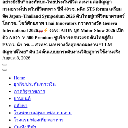
อย่างยั่งยืน”
กองทัพบก-ไทยประกันชีวิต ลงนามต่อสัญญา
กรมธรรม์ประกันชีวิตทหาร ปีที่ 40
วช. ผนึก STS forum เตรียม
จัด Japan–Thailand Symposium 2026 ดันไทยสู่เวทีวิทยาศาสตร์
โลก
วช. โชว์ศักยภาพ Thai Innovators กวาดรางวัล Geneva
International 2026
GAC AION บุก Motor Show 2026 เปิด
ตัว AION V 500 Premium ชูบริการครบวงจร ดันไทยสู่ฮับ
EV
อว. นำ วช. – สวทช. มอบรางวัลสุดยอดผลงาน “LLM
สัญชาติไทย” ดัน 24 ต้นแบบยกระดับงานวิจัยสู่การใช้งานจริง
August 8, 2026
Home
ธุรกิจ/ประกัน/การเงิน
ภาครัฐ/ราชการ
ยานยนต์
อสังหา
โรงพยบาล/สุขภาพ/ความงาม
โรงแรม/ท่องเที่ยว/อาหาร
บันเทิง/กีฬา