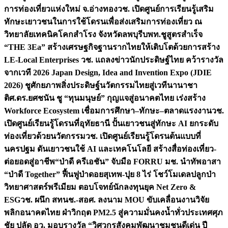
การท่องเที่ยวแห่งใหม่ จ.อ่างทอง
วช. เปิดศูนย์การเรียนรู้เสริม
ทักษะเยาวชนในการใช้โดรนเพื่อส่งเสริมการท่องเที่ยว ณ
วิทยาลัยเทคนิคโคกสำโรง จังหวัดลพบุรี
บพท.ชูสูตรสำเร็จ
“THE 3Ea” สร้างเศรษฐกิจฐานรากไทยให้เติบโตด้วยการสร้าง
LE-Local Enterprises
วช. แถลงข่าวนักประดิษฐ์ไทย คว้ารางวัล
จากเวที 2026 Japan Design, Idea and Invention Expo (JDIE
2026) ชูศักยภาพสิ่งประดิษฐ์นวัตกรรมไทยสู่เวทีนานาชา
ติ
ศ.ดร.ยศชนัน ชู “ทุนมนุษย์” กุญแจสู่อนาคตไทย เร่งสร้าง
Workforce Ecosystem เชื่อมการศึกษา–ทักษะ–ตลาดแรงงาน
วช.
เปิดศูนย์เรียนรู้โดรนที่อุทัยธานี ปั้นเยาวชนสู่ทักษะ AI ยกระดับ
ท่องเที่ยวด้วยนวัตกรรม
วช. เปิดศูนย์เรียนรู้โดรนต้นแบบที่
นครปฐม ดันเยาวชนใช้ AI และเทคโนโลยี สร้างสื่อท่องเที่ยว-
ต่อยอดสู่อาชีพ
“ป่าดี ครีเอชัน” จับมือ FORRU มช. นำทัพอาสา
“ป่าดี Together” ฟื้นฟูป่าดอยสุเทพ-ปุย 8 ไร่ โชว์โมเดลปลูกป่า
วิทยาศาสตร์พรีเมียม ตอบโจทย์นักลงทุนยุค Net Zero &
ESG
วช. ผนึก สทนช.-สอศ. ลงนาม MOU ขับเคลื่อนงานวิจัย
พลิกอนาคตไทย ฝ่าวิกฤต PM2.5 สู่ความมั่นคงน้ำทั่วประเทศ
ศุภ
ชัย ปลัด อว. มอบรางวัล “วิศวกรสังคมพัฒนาชุมชนดีเด่น ปี