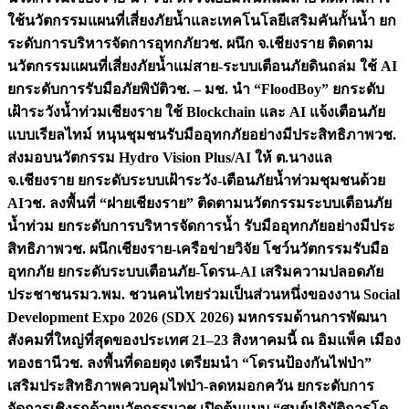
ใช้นวัตกรรมแผนที่เสี่ยงภัยน้ำและเทคโนโลยีเสริมคันกั้นน้ำ ยก
ระดับการบริหารจัดการอุทกภัย
วช. ผนึก จ.เชียงราย ติดตาม
นวัตกรรมแผนที่เสี่ยงภัยน้ำแม่สาย-ระบบเตือนภัยดินถล่ม ใช้ AI
ยกระดับการรับมือภัยพิบัติ
วช. – มช. นำ “FloodBoy” ยกระดับ
เฝ้าระวังน้ำท่วมเชียงราย ใช้ Blockchain และ AI แจ้งเตือนภัย
แบบเรียลไทม์ หนุนชุมชนรับมืออุทกภัยอย่างมีประสิทธิภาพ
วช.
ส่งมอบนวัตกรรม Hydro Vision Plus/AI ให้ ต.นางแล
จ.เชียงราย ยกระดับระบบเฝ้าระวัง-เตือนภัยน้ำท่วมชุมชนด้วย
AI
วช. ลงพื้นที่ “ฝายเชียงราย” ติดตามนวัตกรรมระบบเตือนภัย
น้ำท่วม ยกระดับการบริหารจัดการน้ำ รับมืออุทกภัยอย่างมีประ
สิทธิภาพ
วช. ผนึกเชียงราย-เครือข่ายวิจัย โชว์นวัตกรรมรับมือ
อุทกภัย ยกระดับระบบเตือนภัย-โดรน-AI เสริมความปลอดภัย
ประชาชน
รมว.พม. ชวนคนไทยร่วมเป็นส่วนหนึ่งของงาน Social
Development Expo 2026 (SDX 2026) มหกรรมด้านการพัฒนา
สังคมที่ใหญ่ที่สุดของประเทศ 21–23 สิงหาคมนี้ ณ อิมแพ็ค เมือง
ทองธานี
วช. ลงพื้นที่ดอยตุง เตรียมนำ “โดรนป้องกันไฟป่า”
เสริมประสิทธิภาพควบคุมไฟป่า-ลดหมอกควัน ยกระดับการ
จัดการเชิงรุกด้วยนวัตกรรม
วช.เปิดต้นแบบ “ศูนย์ปฏิบัติการโด