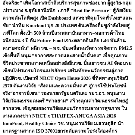
อัจฉริยะ” เพิ่มโอกาสเข้าถึงบริการสุขภาพช่องปาก ผู้สูงวัย-กลุ่ม
เปราะบาง จ.อุทัยธานี
ผนึก 5 ภาคี “Beat the Pressure” สู้ภัยเงียบ
ความดันโลหิตสูง เปิด Dashboard แห่งชาติคุมโรคทั่วไทย
“แสน
ชัย” นำทีม Knockout บุก 20 ประเทศ ดันเครื่องดื่มชูกำลังไทยสู่
เวทีโลก ตั้งเป้า 500 ล้านปีแรก
สถาบันอาหาร–หอการค้าไทย
ผนึกแผน 3 ปี ดัน Future Food เจาะตลาดอินเดีย 1.46 พันล้าน
คน
“ยศชนัน” ผนึก วช. – มช. ขับเคลื่อนนวัตกรรมจัดการ PM2.5
เชิงพื้นที่ หนุน “อากาศสะอาดและสายน้ำมั่นคง” เพื่อคุณภาพ
ชีวิตประชาชนภาคเหนืออย่างยั่งยืน
วช. ปั้นเยาวชน AI จัดอบรม
เขียนโปรแกรมโดรนแปรอักษร เสริมทักษะนวัตกรรมสู่ภาค
ปฏิบัติ
วช. เปิดเวที NRCT Open House 2026 ชี้ทิศทางทุนวิจัยปี
2570 ดันงานวิจัย “สังคมและความมั่นคง” สู่การใช้ประโยชน์
จริง
“อาจารย์เชน” รองนายกรัฐมนตรีและ รมว.อว. หนุนงาน
วิจัยวัฒนธรรมดนตรี “ท่าสยาม” สร้างคุณค่าวัฒนธรรมไทยสู่
สากล
วช. เชิญชมผลงานวิจัยและนวัตกรรมอาหารสุขภาพ ใน
งานแถลงข่าว NRCT x THAIFEX-ANUGA ASIA 2026
InnoFood, Healthy Choice
วช. หนุนงานวิจัย ม.สวนดุสิต นำ
มาตรฐานสากล ISO 37001ยกระดับความโปร่งใสองค์กร