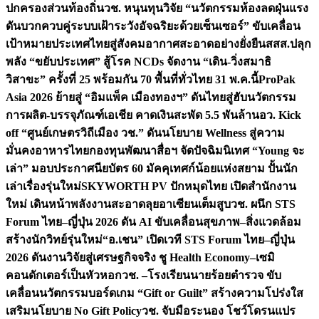
ปกครองส่วนท้องถิ่น
วช. หนุนทุนวิจัย “นวัตกรรมห้องลดฝุ่นแรง
ดันบวกควบคู่ระบบเฝ้าระวังอัจฉริยะด้วยเซ็นเซอร์” ขับเคลื่อน
เป้าหมายประเทศไทยสู่สังคมอากาศสะอาดอย่างยั่งยืน
สสส.ปลุก
พลัง “ขยับประเทศ” สู้โรค NCDs จัดงาน “เดิน-วิ่งสมาธิ
วิสาขะ” ครั้งที่ 25 พร้อมกัน 70 พื้นที่ทั่วไทย 31 พ.ค.นี้
ProPak
Asia 2026 ย้ายสู่ “อิมแพ็ค เมืองทองฯ” ดันไทยสู่ฮับนวัตกรรม
การผลิต-บรรจุภัณฑ์เอเชีย คาดเงินสะพัด 5.5 พันล้าน
อว. Kick
off “ศูนย์เกษตรวิถีเมือง วช.” ดันนโยบาย Wellness สู่ความ
มั่นคงอาหารไทย
กองทุนพัฒนาสื่อฯ จัดปัจฉิมนิเทศ “Young จะ
เล่า” มอบประกาศนียบัตร 60 มัคคุเทศก์น้อยแห่งสยาม ปั้นนัก
เล่าเรื่องรุ่นใหม่
SKYWORTH PV ปักหมุดไทย เปิดสำนักงาน
ใหม่ เดินหน้าพลังงานสะอาดลุยอาเซียนเต็มสูบ
วช. ผนึก STS
Forum ไทย–ญี่ปุ่น 2026 ดัน AI ขับเคลื่อนสุขภาพ–สิ่งแวดล้อม
สร้างนักวิทย์รุ่นใหม่
“อ.เชน” เปิดเวที STS Forum ไทย–ญี่ปุ่น
2026 ดันงานวิจัยสู่เศรษฐกิจจริง ชู Health Economy–เซมิ
คอนดักเตอร์เป็นหัวหอก
วช. –โรงเรียนนายร้อยตำรวจ ขับ
เคลื่อนนวัตกรรมบอร์ดเกม “Gift or Guilt” สร้างความโปร่งใส
เสริมนโยบาย No Gift Policy
วช. จับมือระนอง โชว์โดรนแปร