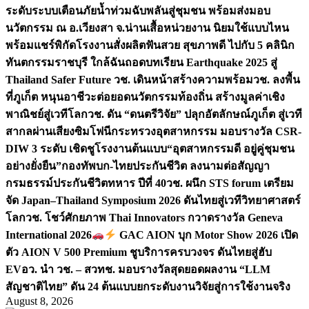
ระดับระบบเตือนภัยน้ำท่วมฉับพลันสู่ชุมชน พร้อมส่งมอบ
นวัตกรรม ณ อ.เวียงสา จ.น่าน
เสื้อหน่วยงาน นิยมใช้แบบไหน
พร้อมแชร์พิกัดโรงงานสั่งผลิต
ฟันสวย สุขภาพดี ไปกับ 5 คลินิก
ทันตกรรมราชบุรี ใกล้ฉัน
ถอดบทเรียน Earthquake 2025 สู่
Thailand Safer Future วช. เดินหน้าสร้างความพร้อม
วช. ลงพื้น
ที่ภูเก็ต หนุนอาชีวะต่อยอดนวัตกรรมท้องถิ่น สร้างมูลค่าเชิง
พาณิชย์สู่เวทีโลก
วช. ดัน “ดนตรีวิจัย” ปลุกอัตลักษณ์ภูเก็ต สู่เวที
สากลผ่านเสียงซิมโฟนี
กระทรวงอุตสาหกรรม มอบรางวัล CSR-
DIW 3 ระดับ เชิดชูโรงงานต้นแบบ“อุตสาหกรรมดี อยู่คู่ชุมชน
อย่างยั่งยืน”
กองทัพบก-ไทยประกันชีวิต ลงนามต่อสัญญา
กรมธรรม์ประกันชีวิตทหาร ปีที่ 40
วช. ผนึก STS forum เตรียม
จัด Japan–Thailand Symposium 2026 ดันไทยสู่เวทีวิทยาศาสตร์
โลก
วช. โชว์ศักยภาพ Thai Innovators กวาดรางวัล Geneva
International 2026
GAC AION บุก Motor Show 2026 เปิด
ตัว AION V 500 Premium ชูบริการครบวงจร ดันไทยสู่ฮับ
EV
อว. นำ วช. – สวทช. มอบรางวัลสุดยอดผลงาน “LLM
สัญชาติไทย” ดัน 24 ต้นแบบยกระดับงานวิจัยสู่การใช้งานจริง
August 8, 2026