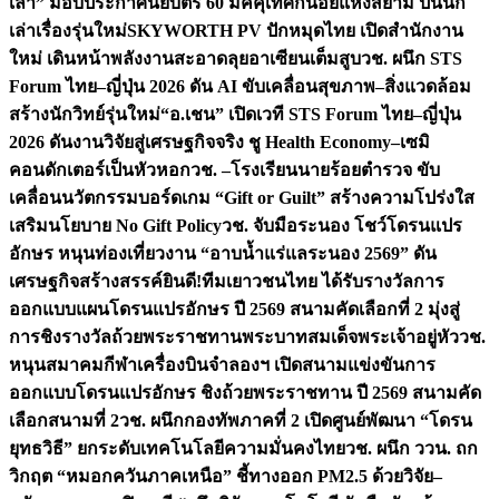
เล่า” มอบประกาศนียบัตร 60 มัคคุเทศก์น้อยแห่งสยาม ปั้นนัก
เล่าเรื่องรุ่นใหม่
SKYWORTH PV ปักหมุดไทย เปิดสำนักงาน
ใหม่ เดินหน้าพลังงานสะอาดลุยอาเซียนเต็มสูบ
วช. ผนึก STS
Forum ไทย–ญี่ปุ่น 2026 ดัน AI ขับเคลื่อนสุขภาพ–สิ่งแวดล้อม
สร้างนักวิทย์รุ่นใหม่
“อ.เชน” เปิดเวที STS Forum ไทย–ญี่ปุ่น
2026 ดันงานวิจัยสู่เศรษฐกิจจริง ชู Health Economy–เซมิ
คอนดักเตอร์เป็นหัวหอก
วช. –โรงเรียนนายร้อยตำรวจ ขับ
เคลื่อนนวัตกรรมบอร์ดเกม “Gift or Guilt” สร้างความโปร่งใส
เสริมนโยบาย No Gift Policy
วช. จับมือระนอง โชว์โดรนแปร
อักษร หนุนท่องเที่ยวงาน “อาบน้ำแร่แลระนอง 2569” ดัน
เศรษฐกิจสร้างสรรค์
ยินดี!ทีมเยาวชนไทย ได้รับรางวัลการ
ออกแบบแผนโดรนแปรอักษร ปี 2569 สนามคัดเลือกที่ 2 มุ่งสู่
การชิงรางวัลถ้วยพระราชทานพระบาทสมเด็จพระเจ้าอยู่หัว
วช.
หนุนสมาคมกีฬาเครื่องบินจำลองฯ เปิดสนามแข่งขันการ
ออกแบบโดรนแปรอักษร ชิงถ้วยพระราชทาน ปี 2569 สนามคัด
เลือกสนามที่ 2
วช. ผนึกกองทัพภาคที่ 2 เปิดศูนย์พัฒนา “โดรน
ยุทธวิธี” ยกระดับเทคโนโลยีความมั่นคงไทย
วช. ผนึก ววน. ถก
วิกฤต “หมอกควันภาคเหนือ” ชี้ทางออก PM2.5 ด้วยวิจัย–