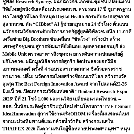
ชูพลัง Research Synergy ผนึกนักวิจัย-เอกชน-ชุมชน เปลี่ยนงาน
วิจัยไทยสู่พลังขับเคลื่อนประเทศ
สรพ. ครบรอบ 17 ปี ชูมาตรฐาน
HA ไทยสู่เวทีโลก ปักหมุด Digital Health ยกระดับระบบสุขภาพ
สู่สากล
วช. ดัน “CIBbot” AI ผู้ช่วยกฎหมาย 24 ชั่วโมง ต้นแบบ
นวัตกรรมวิจัยยกระดับบริการภาครัฐสู่ยุคดิจิทัล
วช. ผนึก 11 ภาคี
เครือข่าย Big Brothers ขับเคลื่อน “ชันโรง” สร้างป่า สร้าง
เศรษฐกิจชุมชน สู่การพัฒนาที่ยั่งยืน
อย. ลุยตลาดสดธนบุรี ส่ง
Mobile Unit ตรวจอาหารถึงชุมชน ยกระดับความปลอดภัยผู้
บริโภค
วช. ผนึกมูลนิธิอาจารย์สุกรีฯ จัดประลองยอดฝีมือ
เยาวชนดนตรี ครั้งที่ 4 รอบรองฯ ภาคกลาง ชิงถ้วยพระราช
ทานฯ
วช. ปลื้ม! นวัตกรรมไทยสร้างชื่อบนเวทีโลก คว้ารางวัล
สูงสุด The Best Foreign Innovation Award จากโปแลนด์
22-26
มิ.ย.นี้ วช.เปิดมหกรรมวิจัยแห่งชาติ ‘Thailand Research Expo
2026’ ปีที่ 21 โชว์ 1,000 ผลงานวิจัย เปลี่ยนอนาคตไทย
วช. –
สอศ. ปั้นนักประดิษฐ์อาชีวะรุ่นใหม่ ผ่านโครงการ TVET Smart
Idea2Innovation สู่การใช้งานจริง
OROM เครื่องดื่มแพลนต์เบส
จากมะม่วงหิมพานต์และกล้วยน้ำว้าดิบ สร้างกระแสใน
THAIFEX 2026 ดึงความสนใจผู้ซื้อหลายประเทศ
“ดนุพร” หนุน