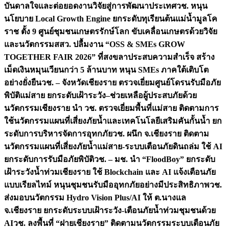
บันดาลใจและต่อยอดงานวิจัยสู่การพัฒนาประเทศ
วช. หนุน
นโยบาย Local Growth Engine ยกระดับทุเรียนต้นแม่น้ำมูลโค
ราช ตั้ง 9 ศูนย์ชุมชนเกษตรรักษ์โลก ขับเคลื่อนเกษตรด้วยวิจัย
และนวัตกรรม
สสว. ปลื้มงาน “OSS & SMEs GROW
TOGETHER FAIR 2026” ที่สงขลาประสบความสำเร็จ สร้าง
เม็ดเงินหมุนเวียนกว่า 5 ล้านบาท หนุน SMEs ภาคใต้เติบโต
อย่างยั่งยืน
วช. – จังหวัดเชียงราย ตรวจเยี่ยมศูนย์โดรนรับมือภัย
พิบัติแม่สาย ยกระดับเฝ้าระวัง–ช่วยเหลือผู้ประสบภัยด้วย
นวัตกรรม
เชียงราย นำ วช. ตรวจเยี่ยมพื้นที่แม่สาย ติดตามการ
ใช้นวัตกรรมแผนที่เสี่ยงภัยน้ำและเทคโนโลยีเสริมคันกั้นน้ำ ยก
ระดับการบริหารจัดการอุทกภัย
วช. ผนึก จ.เชียงราย ติดตาม
นวัตกรรมแผนที่เสี่ยงภัยน้ำแม่สาย-ระบบเตือนภัยดินถล่ม ใช้ AI
ยกระดับการรับมือภัยพิบัติ
วช. – มช. นำ “FloodBoy” ยกระดับ
เฝ้าระวังน้ำท่วมเชียงราย ใช้ Blockchain และ AI แจ้งเตือนภัย
แบบเรียลไทม์ หนุนชุมชนรับมืออุทกภัยอย่างมีประสิทธิภาพ
วช.
ส่งมอบนวัตกรรม Hydro Vision Plus/AI ให้ ต.นางแล
จ.เชียงราย ยกระดับระบบเฝ้าระวัง-เตือนภัยน้ำท่วมชุมชนด้วย
AI
วช. ลงพื้นที่ “ฝายเชียงราย” ติดตามนวัตกรรมระบบเตือนภัย