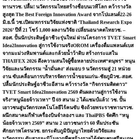
ทานฯ
วช. ปลื้ม! นวัตกรรมไทยสร้างชื่อบนเวทีโลก คว้ารางวัล
สูงสุด The Best Foreign Innovation Award จากโปแลนด์
22-26
มิ.ย.นี้ วช.เปิดมหกรรมวิจัยแห่งชาติ ‘Thailand Research Expo
2026’ ปีที่ 21 โชว์ 1,000 ผลงานวิจัย เปลี่ยนอนาคตไทย
วช. –
สอศ. ปั้นนักประดิษฐ์อาชีวะรุ่นใหม่ ผ่านโครงการ TVET Smart
Idea2Innovation สู่การใช้งานจริง
OROM เครื่องดื่มแพลนต์เบส
จากมะม่วงหิมพานต์และกล้วยน้ำว้าดิบ สร้างกระแสใน
THAIFEX 2026 ดึงความสนใจผู้ซื้อหลายประเทศ
“ดนุพร” หนุน
วิจัยและนวัตกรรม ‘น้ำมั่นคง’ ส่งมอบ 9 นวัตกรรมสู่ 21 หน่วย
งาน ขับเคลื่อนการบริหารจัดการน้ำขอนแก่น–ชัยภูมิ
วช.-สอศ.
ปลื้มนักประดิษฐ์อาชีวะอีสาน คว้ารางวัล “กิจกรรมติดดาว”
TVET Smart Idea2Innovation 2569 ดันผลงานสู่การใช้งาน
จริง
“หนูน้อยจ้าวเวหา” ปี 69 สนาม 2 ได้แชมป์แล้ว! วช. ปั้น
เยาวชนสู่นวัตกรเทคโนโลยีไร้คนขับ ชิงถ้วยพระราชทานฯ
วช.
ผนึกสมาคมกีฬาเครื่องบินจำลองฯ และ ThaiPBS จัดศึก “หนู
น้อยจ้าวเวหา 2569” สนาม 2 เยาวชนกว่า 60 ทีมประชัน
ศักยภาพโดรน
วช. ยกระดับภูมิปัญญาไทยด้วยวิจัยและ
นวัตกรรม ดันสารอะมิโนจากพืชสร้างรายได้สู่ชุมชนศรีสะเกษ