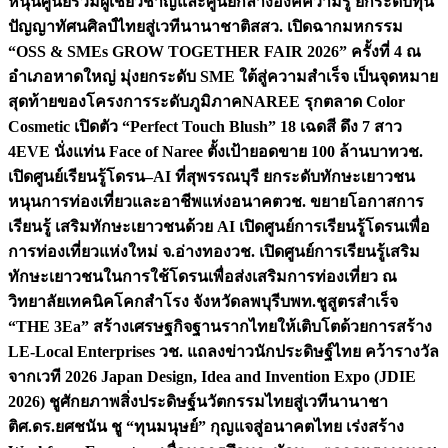
หนุนศูนย์รวมผู้เชี่ยวชาญและศูนย์กลางองค์ความรู้ ยกระดับทุน
ปัญญาทัศนศิลป์ไทยสู่เวทีนานาชาติ
สสว. เปิดฉากมหกรรม
“OSS & SMEs GROW TOGETHER FAIR 2026” ครั้งที่ 4 ณ
อำเภอหาดใหญ่ มุ่งยกระดับ SME ใต้สู่ความสำเร็จ เป็นจุดหมาย
สุดท้ายของโครงการระดับภูมิภาค
NAREE รุกตลาด Color
Cosmetic เปิดตัว “Perfect Touch Blush” 18 เฉดสี ดึง 7 สาว
4EVE นั่งแท่น Face of Naree ตั้งเป้ายอดขาย 100 ล้านบาท
วช.
เปิดศูนย์เรียนรู้โดรน–AI ที่สุพรรณบุรี ยกระดับทักษะเยาวชน
หนุนการท่องเที่ยวและอาชีพแห่งอนาคต
วช. ขยายโอกาสการ
เรียนรู้ เสริมทักษะเยาวชนด้วย AI เปิดศูนย์การเรียนรู้โดรนเพื่อ
การท่องเที่ยวแห่งใหม่ จ.อ่างทอง
วช. เปิดศูนย์การเรียนรู้เสริม
ทักษะเยาวชนในการใช้โดรนเพื่อส่งเสริมการท่องเที่ยว ณ
วิทยาลัยเทคนิคโคกสำโรง จังหวัดลพบุรี
บพท.ชูสูตรสำเร็จ
“THE 3Ea” สร้างเศรษฐกิจฐานรากไทยให้เติบโตด้วยการสร้าง
LE-Local Enterprises
วช. แถลงข่าวนักประดิษฐ์ไทย คว้ารางวัล
จากเวที 2026 Japan Design, Idea and Invention Expo (JDIE
2026) ชูศักยภาพสิ่งประดิษฐ์นวัตกรรมไทยสู่เวทีนานาชา
ติ
ศ.ดร.ยศชนัน ชู “ทุนมนุษย์” กุญแจสู่อนาคตไทย เร่งสร้าง