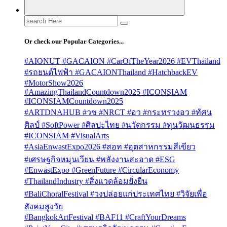
Search
for:
Or check our Popular Categories...
#AIONUT #GACAION #CarOfTheYear2026 #EVThailand
#รถยนต์ไฟฟ้า #GACAIONThailand #HatchbackEV
#MotorShow2026
#AmazingThailandCountdown2025 #ICONSIAM
#ICONSIAMCountdown2025
#ARTDNAHUB #วช #NRCT #อว #กระทรวงอว #ทัศน
ศิลป์ #SoftPower #ศิลปะไทย #นวัตกรรม #ทุนวัฒนธรรม
#ICONSIAM #VisualArts
#AsiaEnwastExpo2026 #สอท #อุตสาหกรรมสีเขียว
#เศรษฐกิจหมุนเวียน #พลังงานสะอาด #ESG
#EnwastExpo #GreenFuture #CircularEconomy
#ThailandIndustry #สิ่งแวดล้อมยั่งยืน
#BaliChoralFestival #วงปล่อยแก่ประเทศไทย #วิจัยเพื่อ
สังคมสูงวัย
#BangkokArtFestival #BAF11 #CraftYourDreams