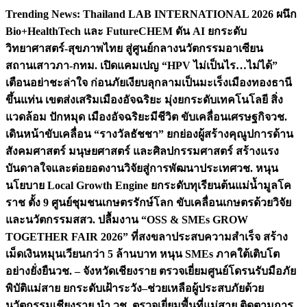
Skip
Trending News:
Thailand LAB INTERNATIONAL 2026 ผนึก
to
Bio+HealthTech และ FutureCHEM ดัน AI ยกระดับ
content
วิทยาศาสตร์-สุขภาพไทย สู่ศูนย์กลางนวัตกรรมอาเซียน
สถานเสาวภา-กทม. เปิดแคมเปญ “HPV ไม่เป็นไร…ไม่ได้”
เตือนอย่าชะล่าใจ ก่อนภัยเงียบลุกลามเป็นมะเร็ง
เมืองทองธานี
ขึ้นแท่น เขตส่งเสริมเมืองอัจฉริยะ มุ่งยกระดับเทคโนโลยี สิ่ง
แวดล้อม ปักหมุด เมืองอัจฉริยะมีชีวิต ขับเคลื่อนเศรษฐกิจ
วช.
เดินหน้าขับเคลื่อน “รางวัลธัชชา” ยกย่องผู้สร้างคุณูปการด้าน
สังคมศาสตร์ มนุษยศาสตร์ และศิลปกรรมศาสตร์ สร้างแรง
บันดาลใจและต่อยอดงานวิจัยสู่การพัฒนาประเทศ
วช. หนุน
นโยบาย Local Growth Engine ยกระดับทุเรียนต้นแม่น้ำมูลโค
ราช ตั้ง 9 ศูนย์ชุมชนเกษตรรักษ์โลก ขับเคลื่อนเกษตรด้วยวิจัย
และนวัตกรรม
สสว. ปลื้มงาน “OSS & SMEs GROW
TOGETHER FAIR 2026” ที่สงขลาประสบความสำเร็จ สร้าง
เม็ดเงินหมุนเวียนกว่า 5 ล้านบาท หนุน SMEs ภาคใต้เติบโต
อย่างยั่งยืน
วช. – จังหวัดเชียงราย ตรวจเยี่ยมศูนย์โดรนรับมือภัย
พิบัติแม่สาย ยกระดับเฝ้าระวัง–ช่วยเหลือผู้ประสบภัยด้วย
นวัตกรรม
เชียงราย นำ วช. ตรวจเยี่ยมพื้นที่แม่สาย ติดตามการ