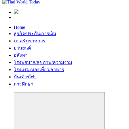
Home
ธุรกิจ/ประกัน/การเงิน
ภาครัฐ/ราชการ
ยานยนต์
อสังหา
โรงพยบาล/สุขภาพ/ความงาม
โรงแรม/ท่องเที่ยว/อาหาร
บันเทิง/กีฬา
การศึกษา