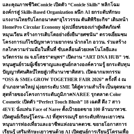
และคุณภาพชีวิต
Conicle เปิดตัว “Conicle Skills” พลิกโฉม
องค์กรสู่ Skills-Based Organization ผนึก AI ยกระดับทักษะ
แรงงานไทยรับโลกอนาคต
“อุไรวรรณ ตันติพิริยะกิจ” เดินหน้า
HomePro Circular Economy มุ่งเปลี่ยนของเก่าสู่ผลิตภัณฑ์
หมุนเวียน สร้างการเติบโตอย่างยั่งยืน
“ยศชนัน” ตรวจเยี่ยมชม
โครงการแก้ไขปัญหาความยากจน นำกลไก อววน. ร่วมสร้าง
กลไกความร่วมมือในพื้นที่ ขับเคลื่อนด้วยเทคโนโลยีและ
นวัตกรรม ณ จ.ยโสธร
“ดนุพร” เปิดงาน “ART DNA HUB” วช.
หนุนศูนย์รวมผู้เชี่ยวชาญและศูนย์กลางองค์ความรู้ ยกระดับทุน
ปัญญาทัศนศิลป์ไทยสู่เวทีนานาชาติ
สสว. เปิดฉากมหกรรม
“OSS & SMEs GROW TOGETHER FAIR 2026” ครั้งที่ 4 ณ
อำเภอหาดใหญ่ มุ่งยกระดับ SME ใต้สู่ความสำเร็จ เป็นจุดหมาย
สุดท้ายของโครงการระดับภูมิภาค
NAREE รุกตลาด Color
Cosmetic เปิดตัว “Perfect Touch Blush” 18 เฉดสี ดึง 7 สาว
4EVE นั่งแท่น Face of Naree ตั้งเป้ายอดขาย 100 ล้านบาท
วช.
เปิดศูนย์เรียนรู้โดรน–AI ที่สุพรรณบุรี ยกระดับทักษะเยาวชน
หนุนการท่องเที่ยวและอาชีพแห่งอนาคต
วช. ขยายโอกาสการ
เรียนรู้ เสริมทักษะเยาวชนด้วย AI เปิดศูนย์การเรียนรู้โดรนเพื่อ