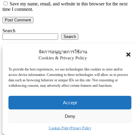
Save my name, email, and website in this browser for the next
time I comment.
Search
Search
Explore Topics
จัดการอนุญาตการใช้งาน
Cookies & Privacy Policy
Thaiworldtoday
Uncategorized
To provide the best experiences, we use technologies like cookies to store and/or
การศึกษา
access device information. Consenting to these technologies will allow us to process
ธุรกิจ/ประกัน/การเงิน
data such as browsing behavior or unique IDs on this site. Not consenting or
withdrawing consent, may adversely affect certain features and functions.
บันเทิง/กีฬา
ภาครัฐ/ราชการ
Accept
ยานยนต์
อสังหา
Deny
โรงพยบาล/สุขภาพ/ความงาม
โรงแรม/ท่องเที่ยว/อาหาร
Cookies Policy
Privacy Policy