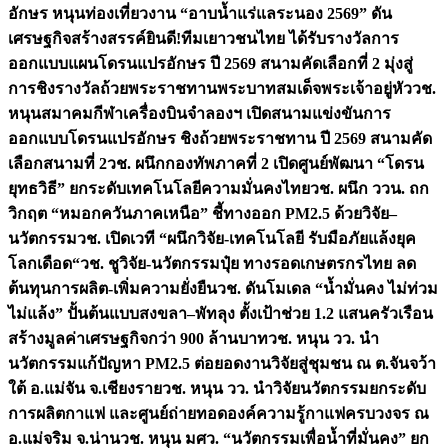
อักษร หนุนท่องเที่ยวงาน “อาบน้ำแร่แลระนอง 2569” ดัน
เศรษฐกิจสร้างสรรค์
ยินดี!ทีมเยาวชนไทย ได้รับรางวัลการ
ออกแบบแผนโดรนแปรอักษร ปี 2569 สนามคัดเลือกที่ 2 มุ่งสู่
การชิงรางวัลถ้วยพระราชทานพระบาทสมเด็จพระเจ้าอยู่หัว
วช.
หนุนสมาคมกีฬาเครื่องบินจำลองฯ เปิดสนามแข่งขันการ
ออกแบบโดรนแปรอักษร ชิงถ้วยพระราชทาน ปี 2569 สนามคัด
เลือกสนามที่ 2
วช. ผนึกกองทัพภาคที่ 2 เปิดศูนย์พัฒนา “โดรน
ยุทธวิธี” ยกระดับเทคโนโลยีความมั่นคงไทย
วช. ผนึก ววน. ถก
วิกฤต “หมอกควันภาคเหนือ” ชี้ทางออก PM2.5 ด้วยวิจัย–
นวัตกรรม
วช. เปิดเวที “ผนึกวิจัย-เทคโนโลยี รับมือภัยแล้งยุค
โลกเดือด“
วช. ชูวิจัย-นวัตกรรมปุ๋ย ทางรอดเกษตรกรไทย ลด
ต้นทุนการผลิต-เพิ่มความยั่งยืน
วช. ดันโมเดล “น้ำมั่นคง ไม่ท่วม
ไม่แล้ง” ปั้นต้นแบบสงขลา–พัทลุง ตั้งเป้าช่วย 1.2 แสนครัวเรือน
สร้างมูลค่าเศรษฐกิจกว่า 900 ล้านบาท
วช. หนุน วว. นำ
นวัตกรรมแก้ปัญหา PM2.5 ต่อยอดงานวิจัยสู่ชุมชน ณ ต.จันจว้า
ใต้ อ.แม่จัน จ.เชียงราย
วช. หนุน วว. นำวิจัยนวัตกรรมยกระดับ
การผลิตกาแฟ และศูนย์ถ่ายทอดองค์ความรู้กาแฟครบวงจร ณ
อ.แม่จริม จ.น่าน
วช. หนุน มศว. “นวัตกรรมเพื่อน้ำที่มั่นคง” ยก