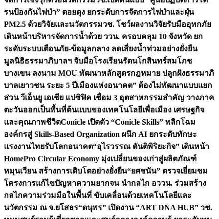
รนป้องกันไฟป่า” ดอยตุง ยกระดับการจัดการไฟป่าและฝุ่น
PM2.5 ด้วยวิจัยและนวัตกรรม
วช. โชว์ผลงานวิจัยรับมืออุทกภัย
เดินหน้าบริหารจัดการน้ำด้วย ววน. ครอบคลุม 10 จังหวัด ยก
ระดับระบบเตือนภัย-ข้อมูลกลาง ลดเสี่ยงน้ำท่วมอย่างยั่งยืน
มูลนิธิธรรมาภิบาลฯ จับมือโรงเรียนรัตนโกสินทร์สมโภช
บางเขน ลงนาม MOU พัฒนาหลักสูตรกฎหมาย ปลูกฝังธรรมาภิ
บาลเยาวชน ระยะ 5 ปี
เมืองแห่งอนาคต” ต้องไม่พัฒนาแบบแยก
ส่วน วีเอ็นยู เอเชีย แปซิฟิค เชื่อม 3 อุตสาหกรรมสำคัญ วางภาค
ตะวันออกเป็นพื้นที่ต้นแบบของเทคโนโลยีเพื่อเมือง เศรษฐกิจ
และคุณภาพชีวิต
Conicle เปิดตัว “Conicle Skills” พลิกโฉม
องค์กรสู่ Skills-Based Organization ผนึก AI ยกระดับทักษะ
แรงงานไทยรับโลกอนาคต
“อุไรวรรณ ตันติพิริยะกิจ” เดินหน้า
HomePro Circular Economy มุ่งเปลี่ยนของเก่าสู่ผลิตภัณฑ์
หมุนเวียน สร้างการเติบโตอย่างยั่งยืน
“ยศชนัน” ตรวจเยี่ยมชม
โครงการแก้ไขปัญหาความยากจน นำกลไก อววน. ร่วมสร้าง
กลไกความร่วมมือในพื้นที่ ขับเคลื่อนด้วยเทคโนโลยีและ
นวัตกรรม ณ จ.ยโสธร
“ดนุพร” เปิดงาน “ART DNA HUB” วช.