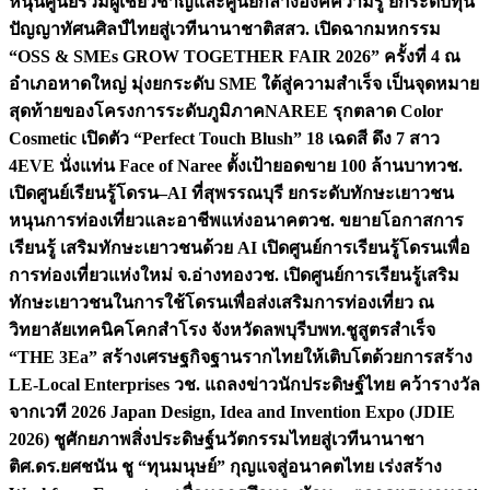
หนุนศูนย์รวมผู้เชี่ยวชาญและศูนย์กลางองค์ความรู้ ยกระดับทุน
ปัญญาทัศนศิลป์ไทยสู่เวทีนานาชาติ
สสว. เปิดฉากมหกรรม
“OSS & SMEs GROW TOGETHER FAIR 2026” ครั้งที่ 4 ณ
อำเภอหาดใหญ่ มุ่งยกระดับ SME ใต้สู่ความสำเร็จ เป็นจุดหมาย
สุดท้ายของโครงการระดับภูมิภาค
NAREE รุกตลาด Color
Cosmetic เปิดตัว “Perfect Touch Blush” 18 เฉดสี ดึง 7 สาว
4EVE นั่งแท่น Face of Naree ตั้งเป้ายอดขาย 100 ล้านบาท
วช.
เปิดศูนย์เรียนรู้โดรน–AI ที่สุพรรณบุรี ยกระดับทักษะเยาวชน
หนุนการท่องเที่ยวและอาชีพแห่งอนาคต
วช. ขยายโอกาสการ
เรียนรู้ เสริมทักษะเยาวชนด้วย AI เปิดศูนย์การเรียนรู้โดรนเพื่อ
การท่องเที่ยวแห่งใหม่ จ.อ่างทอง
วช. เปิดศูนย์การเรียนรู้เสริม
ทักษะเยาวชนในการใช้โดรนเพื่อส่งเสริมการท่องเที่ยว ณ
วิทยาลัยเทคนิคโคกสำโรง จังหวัดลพบุรี
บพท.ชูสูตรสำเร็จ
“THE 3Ea” สร้างเศรษฐกิจฐานรากไทยให้เติบโตด้วยการสร้าง
LE-Local Enterprises
วช. แถลงข่าวนักประดิษฐ์ไทย คว้ารางวัล
จากเวที 2026 Japan Design, Idea and Invention Expo (JDIE
2026) ชูศักยภาพสิ่งประดิษฐ์นวัตกรรมไทยสู่เวทีนานาชา
ติ
ศ.ดร.ยศชนัน ชู “ทุนมนุษย์” กุญแจสู่อนาคตไทย เร่งสร้าง