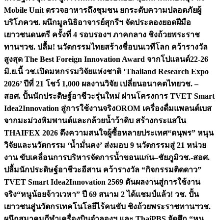
Mobile Unit ตรวจอาหารถึงชุมชน ยกระดับความปลอดภัยผู้
บริโภค
วช. ผนึกมูลนิธิอาจารย์สุกรีฯ จัดประลองยอดฝีมือ
เยาวชนดนตรี ครั้งที่ 4 รอบรองฯ ภาคกลาง ชิงถ้วยพระราช
ทานฯ
วช. ปลื้ม! นวัตกรรมไทยสร้างชื่อบนเวทีโลก คว้ารางวัล
สูงสุด The Best Foreign Innovation Award จากโปแลนด์
22-26
มิ.ย.นี้ วช.เปิดมหกรรมวิจัยแห่งชาติ ‘Thailand Research Expo
2026’ ปีที่ 21 โชว์ 1,000 ผลงานวิจัย เปลี่ยนอนาคตไทย
วช. –
สอศ. ปั้นนักประดิษฐ์อาชีวะรุ่นใหม่ ผ่านโครงการ TVET Smart
Idea2Innovation สู่การใช้งานจริง
OROM เครื่องดื่มแพลนต์เบส
จากมะม่วงหิมพานต์และกล้วยน้ำว้าดิบ สร้างกระแสใน
THAIFEX 2026 ดึงความสนใจผู้ซื้อหลายประเทศ
“ดนุพร” หนุน
วิจัยและนวัตกรรม ‘น้ำมั่นคง’ ส่งมอบ 9 นวัตกรรมสู่ 21 หน่วย
งาน ขับเคลื่อนการบริหารจัดการน้ำขอนแก่น–ชัยภูมิ
วช.-สอศ.
ปลื้มนักประดิษฐ์อาชีวะอีสาน คว้ารางวัล “กิจกรรมติดดาว”
TVET Smart Idea2Innovation 2569 ดันผลงานสู่การใช้งาน
จริง
“หนูน้อยจ้าวเวหา” ปี 69 สนาม 2 ได้แชมป์แล้ว! วช. ปั้น
เยาวชนสู่นวัตกรเทคโนโลยีไร้คนขับ ชิงถ้วยพระราชทานฯ
วช.
ผนึกสมาคมกีฬาเครื่องบินจำลองฯ และ ThaiPBS จัดศึก “หนู