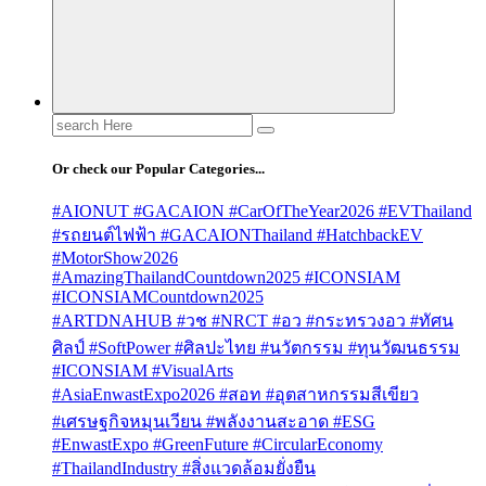
Search
for:
Or check our Popular Categories...
#AIONUT #GACAION #CarOfTheYear2026 #EVThailand
#รถยนต์ไฟฟ้า #GACAIONThailand #HatchbackEV
#MotorShow2026
#AmazingThailandCountdown2025 #ICONSIAM
#ICONSIAMCountdown2025
#ARTDNAHUB #วช #NRCT #อว #กระทรวงอว #ทัศน
ศิลป์ #SoftPower #ศิลปะไทย #นวัตกรรม #ทุนวัฒนธรรม
#ICONSIAM #VisualArts
#AsiaEnwastExpo2026 #สอท #อุตสาหกรรมสีเขียว
#เศรษฐกิจหมุนเวียน #พลังงานสะอาด #ESG
#EnwastExpo #GreenFuture #CircularEconomy
#ThailandIndustry #สิ่งแวดล้อมยั่งยืน