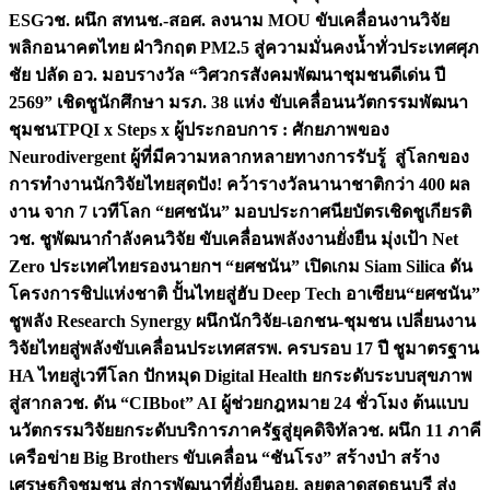
ESG
วช. ผนึก สทนช.-สอศ. ลงนาม MOU ขับเคลื่อนงานวิจัย
พลิกอนาคตไทย ฝ่าวิกฤต PM2.5 สู่ความมั่นคงน้ำทั่วประเทศ
ศุภ
ชัย ปลัด อว. มอบรางวัล “วิศวกรสังคมพัฒนาชุมชนดีเด่น ปี
2569” เชิดชูนักศึกษา มรภ. 38 แห่ง ขับเคลื่อนนวัตกรรมพัฒนา
ชุมชน
TPQI x Steps x ผู้ประกอบการ : ศักยภาพของ
Neurodivergent ผู้ที่มีความหลากหลายทางการรับรู้ สู่โลกของ
การทำงาน
นักวิจัยไทยสุดปัง! คว้ารางวัลนานาชาติกว่า 400 ผล
งาน จาก 7 เวทีโลก “ยศชนัน” มอบประกาศนียบัตรเชิดชูเกียรติ
วช. ชูพัฒนากำลังคนวิจัย ขับเคลื่อนพลังงานยั่งยืน มุ่งเป้า Net
Zero ประเทศไทย
รองนายกฯ “ยศชนัน” เปิดเกม Siam Silica ดัน
โครงการชิปแห่งชาติ ปั้นไทยสู่ฮับ Deep Tech อาเซียน
“ยศชนัน”
ชูพลัง Research Synergy ผนึกนักวิจัย-เอกชน-ชุมชน เปลี่ยนงาน
วิจัยไทยสู่พลังขับเคลื่อนประเทศ
สรพ. ครบรอบ 17 ปี ชูมาตรฐาน
HA ไทยสู่เวทีโลก ปักหมุด Digital Health ยกระดับระบบสุขภาพ
สู่สากล
วช. ดัน “CIBbot” AI ผู้ช่วยกฎหมาย 24 ชั่วโมง ต้นแบบ
นวัตกรรมวิจัยยกระดับบริการภาครัฐสู่ยุคดิจิทัล
วช. ผนึก 11 ภาคี
เครือข่าย Big Brothers ขับเคลื่อน “ชันโรง” สร้างป่า สร้าง
เศรษฐกิจชุมชน สู่การพัฒนาที่ยั่งยืน
อย. ลุยตลาดสดธนบุรี ส่ง