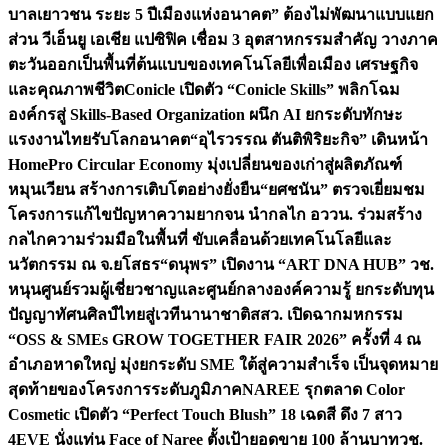
บาลเยาวชน ระยะ 5 ปี
เมืองแห่งอนาคต” ต้องไม่พัฒนาแบบแยก
ส่วน วีเอ็นยู เอเชีย แปซิฟิค เชื่อม 3 อุตสาหกรรมสำคัญ วางภาค
ตะวันออกเป็นพื้นที่ต้นแบบของเทคโนโลยีเพื่อเมือง เศรษฐกิจ
และคุณภาพชีวิต
Conicle เปิดตัว “Conicle Skills” พลิกโฉม
องค์กรสู่ Skills-Based Organization ผนึก AI ยกระดับทักษะ
แรงงานไทยรับโลกอนาคต
“อุไรวรรณ ตันติพิริยะกิจ” เดินหน้า
HomePro Circular Economy มุ่งเปลี่ยนของเก่าสู่ผลิตภัณฑ์
หมุนเวียน สร้างการเติบโตอย่างยั่งยืน
“ยศชนัน” ตรวจเยี่ยมชม
โครงการแก้ไขปัญหาความยากจน นำกลไก อววน. ร่วมสร้าง
กลไกความร่วมมือในพื้นที่ ขับเคลื่อนด้วยเทคโนโลยีและ
นวัตกรรม ณ จ.ยโสธร
“ดนุพร” เปิดงาน “ART DNA HUB” วช.
หนุนศูนย์รวมผู้เชี่ยวชาญและศูนย์กลางองค์ความรู้ ยกระดับทุน
ปัญญาทัศนศิลป์ไทยสู่เวทีนานาชาติ
สสว. เปิดฉากมหกรรม
“OSS & SMEs GROW TOGETHER FAIR 2026” ครั้งที่ 4 ณ
อำเภอหาดใหญ่ มุ่งยกระดับ SME ใต้สู่ความสำเร็จ เป็นจุดหมาย
สุดท้ายของโครงการระดับภูมิภาค
NAREE รุกตลาด Color
Cosmetic เปิดตัว “Perfect Touch Blush” 18 เฉดสี ดึง 7 สาว
4EVE นั่งแท่น Face of Naree ตั้งเป้ายอดขาย 100 ล้านบาท
วช.