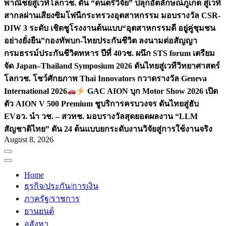
พาณิชย์สู่เวทีโลก
วช. ดัน “ดนตรีวิจัย” ปลุกอัตลักษณ์ภูเก็ต สู่เวที
สากลผ่านเสียงซิมโฟนี
กระทรวงอุตสาหกรรม มอบรางวัล CSR-
DIW 3 ระดับ เชิดชูโรงงานต้นแบบ“อุตสาหกรรมดี อยู่คู่ชุมชน
อย่างยั่งยืน”
กองทัพบก-ไทยประกันชีวิต ลงนามต่อสัญญา
กรมธรรม์ประกันชีวิตทหาร ปีที่ 40
วช. ผนึก STS forum เตรียม
จัด Japan–Thailand Symposium 2026 ดันไทยสู่เวทีวิทยาศาสตร์
โลก
วช. โชว์ศักยภาพ Thai Innovators กวาดรางวัล Geneva
International 2026
GAC AION บุก Motor Show 2026 เปิด
ตัว AION V 500 Premium ชูบริการครบวงจร ดันไทยสู่ฮับ
EV
อว. นำ วช. – สวทช. มอบรางวัลสุดยอดผลงาน “LLM
สัญชาติไทย” ดัน 24 ต้นแบบยกระดับงานวิจัยสู่การใช้งานจริง
August 8, 2026
Home
ธุรกิจ/ประกัน/การเงิน
ภาครัฐ/ราชการ
ยานยนต์
อสังหา