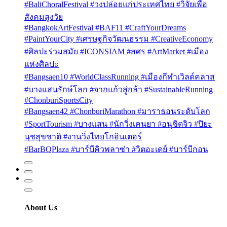
#BaliChoralFestival #วงปล่อยแก่ประเทศไทย #วิจัยเพื่อ
สังคมสูงวัย
#BangkokArtFestival #BAF11 #CraftYourDreams
#PaintYourCity #เศรษฐกิจวัฒนธรรม #CreativeEconomy
#ศิลปะร่วมสมัย #ICONSIAM #สศร #ArtMarket #เมือง
แห่งศิลปะ
#Bangsaen10 #WorldClassRunning #เมืองกีฬาเวิลด์คลาส
#บางแสนรักษ์โลก #จากแก้วสู่กล้า #SustainableRunning
#ChonburiSportsCity
#Bangsaen42 #ChonburiMarathon #มาราธอนระดับโลก
#SportTourism #บางแสน #นักวิ่งเคนยา #อนุชิตจิว #ปิยะ
นุชสุขชาติ #งานวิ่งไทยโกอินเตอร์
#BarBQPlaza #บาร์บีคิวพลาซ่า #วิตอะเดย์ #บาร์บีกอน
About Us