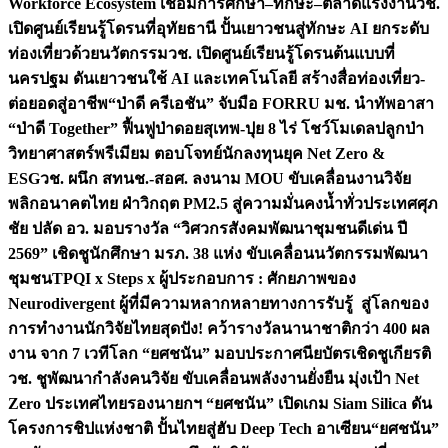
Workforce Ecosystem เชื่อมการศึกษา–ทักษะ–ตลาดแรงงาน
วช.
เปิดศูนย์เรียนรู้โดรนที่อุทัยธานี ปั้นเยาวชนสู่ทักษะ AI ยกระดับ
ท่องเที่ยวด้วยนวัตกรรม
วช. เปิดศูนย์เรียนรู้โดรนต้นแบบที่
นครปฐม ดันเยาวชนใช้ AI และเทคโนโลยี สร้างสื่อท่องเที่ยว-
ต่อยอดสู่อาชีพ
“ป่าดี ครีเอชัน” จับมือ FORRU มช. นำทัพอาสา
“ป่าดี Together” ฟื้นฟูป่าดอยสุเทพ-ปุย 8 ไร่ โชว์โมเดลปลูกป่า
วิทยาศาสตร์พรีเมียม ตอบโจทย์นักลงทุนยุค Net Zero &
ESG
วช. ผนึก สทนช.-สอศ. ลงนาม MOU ขับเคลื่อนงานวิจัย
พลิกอนาคตไทย ฝ่าวิกฤต PM2.5 สู่ความมั่นคงน้ำทั่วประเทศ
ศุภ
ชัย ปลัด อว. มอบรางวัล “วิศวกรสังคมพัฒนาชุมชนดีเด่น ปี
2569” เชิดชูนักศึกษา มรภ. 38 แห่ง ขับเคลื่อนนวัตกรรมพัฒนา
ชุมชน
TPQI x Steps x ผู้ประกอบการ : ศักยภาพของ
Neurodivergent ผู้ที่มีความหลากหลายทางการรับรู้ สู่โลกของ
การทำงาน
นักวิจัยไทยสุดปัง! คว้ารางวัลนานาชาติกว่า 400 ผล
งาน จาก 7 เวทีโลก “ยศชนัน” มอบประกาศนียบัตรเชิดชูเกียรติ
วช. ชูพัฒนากำลังคนวิจัย ขับเคลื่อนพลังงานยั่งยืน มุ่งเป้า Net
Zero ประเทศไทย
รองนายกฯ “ยศชนัน” เปิดเกม Siam Silica ดัน
โครงการชิปแห่งชาติ ปั้นไทยสู่ฮับ Deep Tech อาเซียน
“ยศชนัน”