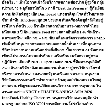
อัจฉริยะ” เพิ่มโอกาสเข้าถึงบริการสุขภาพช่องปาก ผู้สูงวัย-กลุ่ม
เปราะบาง จ.อุทัยธานี
ผนึก 5 ภาคี “Beat the Pressure” สู้ภัยเงียบ
ความดันโลหิตสูง เปิด Dashboard แห่งชาติคุมโรคทั่วไทย
“แสน
ชัย” นำทีม Knockout บุก 20 ประเทศ ดันเครื่องดื่มชูกำลังไทยสู่
เวทีโลก ตั้งเป้า 500 ล้านปีแรก
สถาบันอาหาร–หอการค้าไทย
ผนึกแผน 3 ปี ดัน Future Food เจาะตลาดอินเดีย 1.46 พันล้าน
คน
“ยศชนัน” ผนึก วช. – มช. ขับเคลื่อนนวัตกรรมจัดการ PM2.5
เชิงพื้นที่ หนุน “อากาศสะอาดและสายน้ำมั่นคง” เพื่อคุณภาพ
ชีวิตประชาชนภาคเหนืออย่างยั่งยืน
วช. ปั้นเยาวชน AI จัดอบรม
เขียนโปรแกรมโดรนแปรอักษร เสริมทักษะนวัตกรรมสู่ภาค
ปฏิบัติ
วช. เปิดเวที NRCT Open House 2026 ชี้ทิศทางทุนวิจัยปี
2570 ดันงานวิจัย “สังคมและความมั่นคง” สู่การใช้ประโยชน์
จริง
“อาจารย์เชน” รองนายกรัฐมนตรีและ รมว.อว. หนุนงาน
วิจัยวัฒนธรรมดนตรี “ท่าสยาม” สร้างคุณค่าวัฒนธรรมไทยสู่
สากล
วช. เชิญชมผลงานวิจัยและนวัตกรรมอาหารสุขภาพ ใน
งานแถลงข่าว NRCT x THAIFEX-ANUGA ASIA 2026
InnoFood, Healthy Choice
วช. หนุนงานวิจัย ม.สวนดุสิต นำ
มาตรฐานสากล ISO 37001ยกระดับความโปร่งใสองค์กร