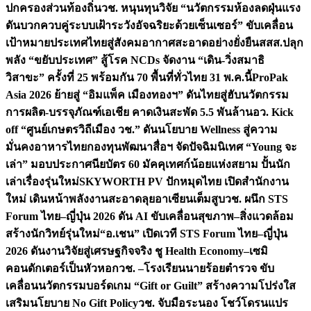
ปกครองส่วนท้องถิ่น
วช. หนุนทุนวิจัย “นวัตกรรมห้องลดฝุ่นแรง
ดันบวกควบคู่ระบบเฝ้าระวังอัจฉริยะด้วยเซ็นเซอร์” ขับเคลื่อน
เป้าหมายประเทศไทยสู่สังคมอากาศสะอาดอย่างยั่งยืน
สสส.ปลุก
พลัง “ขยับประเทศ” สู้โรค NCDs จัดงาน “เดิน-วิ่งสมาธิ
วิสาขะ” ครั้งที่ 25 พร้อมกัน 70 พื้นที่ทั่วไทย 31 พ.ค.นี้
ProPak
Asia 2026 ย้ายสู่ “อิมแพ็ค เมืองทองฯ” ดันไทยสู่ฮับนวัตกรรม
การผลิต-บรรจุภัณฑ์เอเชีย คาดเงินสะพัด 5.5 พันล้าน
อว. Kick
off “ศูนย์เกษตรวิถีเมือง วช.” ดันนโยบาย Wellness สู่ความ
มั่นคงอาหารไทย
กองทุนพัฒนาสื่อฯ จัดปัจฉิมนิเทศ “Young จะ
เล่า” มอบประกาศนียบัตร 60 มัคคุเทศก์น้อยแห่งสยาม ปั้นนัก
เล่าเรื่องรุ่นใหม่
SKYWORTH PV ปักหมุดไทย เปิดสำนักงาน
ใหม่ เดินหน้าพลังงานสะอาดลุยอาเซียนเต็มสูบ
วช. ผนึก STS
Forum ไทย–ญี่ปุ่น 2026 ดัน AI ขับเคลื่อนสุขภาพ–สิ่งแวดล้อม
สร้างนักวิทย์รุ่นใหม่
“อ.เชน” เปิดเวที STS Forum ไทย–ญี่ปุ่น
2026 ดันงานวิจัยสู่เศรษฐกิจจริง ชู Health Economy–เซมิ
คอนดักเตอร์เป็นหัวหอก
วช. –โรงเรียนนายร้อยตำรวจ ขับ
เคลื่อนนวัตกรรมบอร์ดเกม “Gift or Guilt” สร้างความโปร่งใส
เสริมนโยบาย No Gift Policy
วช. จับมือระนอง โชว์โดรนแปร