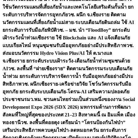
ใช้นวัตกรรมแผนที่เสี่ยงภัยน้ำและเทคโนโลยีเสริมคันกั้นน้ำ ยก
ระดับการบริหารจัดการอุทกภัย
วช. ผนึก จ.เชียงราย ติดตาม
นวัตกรรมแผนที่เสี่ยงภัยน้ำแม่สาย-ระบบเตือนภัยดินถล่ม ใช้ AI
ยกระดับการรับมือภัยพิบัติ
วช. – มช. นำ “FloodBoy” ยกระดับ
เฝ้าระวังน้ำท่วมเชียงราย ใช้ Blockchain และ AI แจ้งเตือนภัย
แบบเรียลไทม์ หนุนชุมชนรับมืออุทกภัยอย่างมีประสิทธิภาพ
วช.
ส่งมอบนวัตกรรม Hydro Vision Plus/AI ให้ ต.นางแล
จ.เชียงราย ยกระดับระบบเฝ้าระวัง-เตือนภัยน้ำท่วมชุมชนด้วย
AI
วช. ลงพื้นที่ “ฝายเชียงราย” ติดตามนวัตกรรมระบบเตือนภัย
น้ำท่วม ยกระดับการบริหารจัดการน้ำ รับมืออุทกภัยอย่างมีประ
สิทธิภาพ
วช. ผนึกเชียงราย-เครือข่ายวิจัย โชว์นวัตกรรมรับมือ
อุทกภัย ยกระดับระบบเตือนภัย-โดรน-AI เสริมความปลอดภัย
ประชาชน
รมว.พม. ชวนคนไทยร่วมเป็นส่วนหนึ่งของงาน Social
Development Expo 2026 (SDX 2026) มหกรรมด้านการพัฒนา
สังคมที่ใหญ่ที่สุดของประเทศ 21–23 สิงหาคมนี้ ณ อิมแพ็ค เมือง
ทองธานี
วช. ลงพื้นที่ดอยตุง เตรียมนำ “โดรนป้องกันไฟป่า”
เสริมประสิทธิภาพควบคุมไฟป่า-ลดหมอกควัน ยกระดับการ
จัดการเชิงรุกด้วยนวัตกรรม
วช.เปิดต้นแบบ “ศูนย์ปฏิบัติการโด