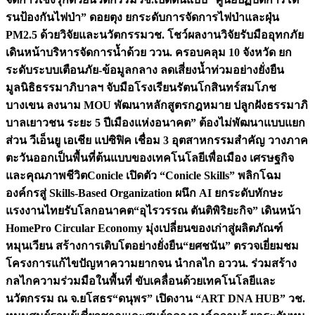
รนป้องกันไฟป่า” ดอยตุง ยกระดับการจัดการไฟป่าและฝุ่น
PM2.5 ด้วยวิจัยและนวัตกรรม
วช. โชว์ผลงานวิจัยรับมืออุทกภัย
เดินหน้าบริหารจัดการน้ำด้วย ววน. ครอบคลุม 10 จังหวัด ยก
ระดับระบบเตือนภัย-ข้อมูลกลาง ลดเสี่ยงน้ำท่วมอย่างยั่งยืน
มูลนิธิธรรมาภิบาลฯ จับมือโรงเรียนรัตนโกสินทร์สมโภช
บางเขน ลงนาม MOU พัฒนาหลักสูตรกฎหมาย ปลูกฝังธรรมาภิ
บาลเยาวชน ระยะ 5 ปี
เมืองแห่งอนาคต” ต้องไม่พัฒนาแบบแยก
ส่วน วีเอ็นยู เอเชีย แปซิฟิค เชื่อม 3 อุตสาหกรรมสำคัญ วางภาค
ตะวันออกเป็นพื้นที่ต้นแบบของเทคโนโลยีเพื่อเมือง เศรษฐกิจ
และคุณภาพชีวิต
Conicle เปิดตัว “Conicle Skills” พลิกโฉม
องค์กรสู่ Skills-Based Organization ผนึก AI ยกระดับทักษะ
แรงงานไทยรับโลกอนาคต
“อุไรวรรณ ตันติพิริยะกิจ” เดินหน้า
HomePro Circular Economy มุ่งเปลี่ยนของเก่าสู่ผลิตภัณฑ์
หมุนเวียน สร้างการเติบโตอย่างยั่งยืน
“ยศชนัน” ตรวจเยี่ยมชม
โครงการแก้ไขปัญหาความยากจน นำกลไก อววน. ร่วมสร้าง
กลไกความร่วมมือในพื้นที่ ขับเคลื่อนด้วยเทคโนโลยีและ
นวัตกรรม ณ จ.ยโสธร
“ดนุพร” เปิดงาน “ART DNA HUB” วช.