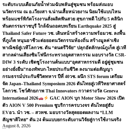
ระดับระบบเตือนภัยน้ำท่วมฉับพลันสู่ชุมชน พร้อมส่งมอบ
นวัตกรรม ณ อ.เวียงสา จ.น่าน
เสื้อหน่วยงาน นิยมใช้แบบไหน
พร้อมแชร์พิกัดโรงงานสั่งผลิต
ฟันสวย สุขภาพดี ไปกับ 5 คลินิก
ทันตกรรมราชบุรี ใกล้ฉัน
ถอดบทเรียน Earthquake 2025 สู่
Thailand Safer Future วช. เดินหน้าสร้างความพร้อม
วช. ลงพื้น
ที่ภูเก็ต หนุนอาชีวะต่อยอดนวัตกรรมท้องถิ่น สร้างมูลค่าเชิง
พาณิชย์สู่เวทีโลก
วช. ดัน “ดนตรีวิจัย” ปลุกอัตลักษณ์ภูเก็ต สู่เวที
สากลผ่านเสียงซิมโฟนี
กระทรวงอุตสาหกรรม มอบรางวัล CSR-
DIW 3 ระดับ เชิดชูโรงงานต้นแบบ“อุตสาหกรรมดี อยู่คู่ชุมชน
อย่างยั่งยืน”
กองทัพบก-ไทยประกันชีวิต ลงนามต่อสัญญา
กรมธรรม์ประกันชีวิตทหาร ปีที่ 40
วช. ผนึก STS forum เตรียม
จัด Japan–Thailand Symposium 2026 ดันไทยสู่เวทีวิทยาศาสตร์
โลก
วช. โชว์ศักยภาพ Thai Innovators กวาดรางวัล Geneva
International 2026
GAC AION บุก Motor Show 2026 เปิด
ตัว AION V 500 Premium ชูบริการครบวงจร ดันไทยสู่ฮับ
EV
อว. นำ วช. – สวทช. มอบรางวัลสุดยอดผลงาน “LLM
สัญชาติไทย” ดัน 24 ต้นแบบยกระดับงานวิจัยสู่การใช้งานจริง
August 8, 2026