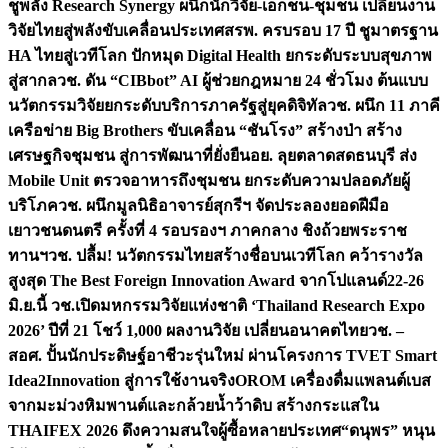
ชูพลัง Research Synergy ผนึกนักวิจัย-เอกชน-ชุมชน เปลี่ยนงาน
วิจัยไทยสู่พลังขับเคลื่อนประเทศ
สรพ. ครบรอบ 17 ปี ชูมาตรฐาน
HA ไทยสู่เวทีโลก ปักหมุด Digital Health ยกระดับระบบสุขภาพ
สู่สากล
วช. ดัน “CIBbot” AI ผู้ช่วยกฎหมาย 24 ชั่วโมง ต้นแบบ
นวัตกรรมวิจัยยกระดับบริการภาครัฐสู่ยุคดิจิทัล
วช. ผนึก 11 ภาคี
เครือข่าย Big Brothers ขับเคลื่อน “ชันโรง” สร้างป่า สร้าง
เศรษฐกิจชุมชน สู่การพัฒนาที่ยั่งยืน
อย. ลุยตลาดสดธนบุรี ส่ง
Mobile Unit ตรวจอาหารถึงชุมชน ยกระดับความปลอดภัยผู้
บริโภค
วช. ผนึกมูลนิธิอาจารย์สุกรีฯ จัดประลองยอดฝีมือ
เยาวชนดนตรี ครั้งที่ 4 รอบรองฯ ภาคกลาง ชิงถ้วยพระราช
ทานฯ
วช. ปลื้ม! นวัตกรรมไทยสร้างชื่อบนเวทีโลก คว้ารางวัล
สูงสุด The Best Foreign Innovation Award จากโปแลนด์
22-26
มิ.ย.นี้ วช.เปิดมหกรรมวิจัยแห่งชาติ ‘Thailand Research Expo
2026’ ปีที่ 21 โชว์ 1,000 ผลงานวิจัย เปลี่ยนอนาคตไทย
วช. –
สอศ. ปั้นนักประดิษฐ์อาชีวะรุ่นใหม่ ผ่านโครงการ TVET Smart
Idea2Innovation สู่การใช้งานจริง
OROM เครื่องดื่มแพลนต์เบส
จากมะม่วงหิมพานต์และกล้วยน้ำว้าดิบ สร้างกระแสใน
THAIFEX 2026 ดึงความสนใจผู้ซื้อหลายประเทศ
“ดนุพร” หนุน