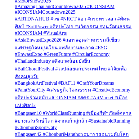
#MotorShow2026
#AmazingThailandCountdown2025 #ICONSIAM
#ICONSIAMCountdown2025
#ARTDNAHUB #วช #NRCT #อว #กระทรวงอว #ทัศน
ศิลป์ #SoftPower #ศิลปะไทย #นวัตกรรม #ทุนวัฒนธรรม
#ICONSIAM #VisualArts
#AsiaEnwastExpo2026 #สอท #อุตสาหกรรมสีเขียว
#เศรษฐกิจหมุนเวียน #พลังงานสะอาด #ESG
#EnwastExpo #GreenFuture #CircularEconomy
#ThailandIndustry #สิ่งแวดล้อมยั่งยืน
#BaliChoralFestival #วงปล่อยแก่ประเทศไทย #วิจัยเพื่อ
สังคมสูงวัย
#BangkokArtFestival #BAF11 #CraftYourDreams
#PaintYourCity #เศรษฐกิจวัฒนธรรม #CreativeEconomy
#ศิลปะร่วมสมัย #ICONSIAM #สศร #ArtMarket #เมือง
แห่งศิลปะ
#Bangsaen10 #WorldClassRunning #เมืองกีฬาเวิลด์คลาส
#บางแสนรักษ์โลก #จากแก้วสู่กล้า #SustainableRunning
#ChonburiSportsCity
#Bangsaen42 #ChonburiMarathon #มาราธอนระดับโลก