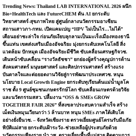
Skip
Trending News:
Thailand LAB INTERNATIONAL 2026 ผนึก
to
Bio+HealthTech และ FutureCHEM ดัน AI ยกระดับ
content
วิทยาศาสตร์-สุขภาพไทย สู่ศูนย์กลางนวัตกรรมอาเซียน
สถานเสาวภา-กทม. เปิดแคมเปญ “HPV ไม่เป็นไร…ไม่ได้”
เตือนอย่าชะล่าใจ ก่อนภัยเงียบลุกลามเป็นมะเร็ง
เมืองทองธานี
ขึ้นแท่น เขตส่งเสริมเมืองอัจฉริยะ มุ่งยกระดับเทคโนโลยี สิ่ง
แวดล้อม ปักหมุด เมืองอัจฉริยะมีชีวิต ขับเคลื่อนเศรษฐกิจ
วช.
เดินหน้าขับเคลื่อน “รางวัลธัชชา” ยกย่องผู้สร้างคุณูปการด้าน
สังคมศาสตร์ มนุษยศาสตร์ และศิลปกรรมศาสตร์ สร้างแรง
บันดาลใจและต่อยอดงานวิจัยสู่การพัฒนาประเทศ
วช. หนุน
นโยบาย Local Growth Engine ยกระดับทุเรียนต้นแม่น้ำมูลโค
ราช ตั้ง 9 ศูนย์ชุมชนเกษตรรักษ์โลก ขับเคลื่อนเกษตรด้วยวิจัย
และนวัตกรรม
สสว. ปลื้มงาน “OSS & SMEs GROW
TOGETHER FAIR 2026” ที่สงขลาประสบความสำเร็จ สร้าง
เม็ดเงินหมุนเวียนกว่า 5 ล้านบาท หนุน SMEs ภาคใต้เติบโต
อย่างยั่งยืน
วช. – จังหวัดเชียงราย ตรวจเยี่ยมศูนย์โดรนรับมือภัย
พิบัติแม่สาย ยกระดับเฝ้าระวัง–ช่วยเหลือผู้ประสบภัยด้วย
นวัตกรรม
เชียงราย นำ วช. ตรวจเยี่ยมพื้นที่แม่สาย ติดตามการ