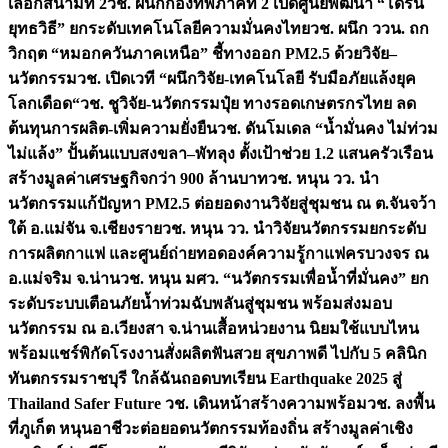
เลือกสนามที่ 2
วช. ผนึกกองทัพภาคที่ 2 เปิดศูนย์พัฒนา “โดรน
ยุทธวิธี” ยกระดับเทคโนโลยีความมั่นคงไทย
วช. ผนึก ววน. ถก
วิกฤต “หมอกควันภาคเหนือ” ชี้ทางออก PM2.5 ด้วยวิจัย–
นวัตกรรม
วช. เปิดเวที “ผนึกวิจัย-เทคโนโลยี รับมือภัยแล้งยุค
โลกเดือด“
วช. ชูวิจัย-นวัตกรรมปุ๋ย ทางรอดเกษตรกรไทย ลด
ต้นทุนการผลิต-เพิ่มความยั่งยืน
วช. ดันโมเดล “น้ำมั่นคง ไม่ท่วม
ไม่แล้ง” ปั้นต้นแบบสงขลา–พัทลุง ตั้งเป้าช่วย 1.2 แสนครัวเรือน
สร้างมูลค่าเศรษฐกิจกว่า 900 ล้านบาท
วช. หนุน วว. นำ
นวัตกรรมแก้ปัญหา PM2.5 ต่อยอดงานวิจัยสู่ชุมชน ณ ต.จันจว้า
ใต้ อ.แม่จัน จ.เชียงราย
วช. หนุน วว. นำวิจัยนวัตกรรมยกระดับ
การผลิตกาแฟ และศูนย์ถ่ายทอดองค์ความรู้กาแฟครบวงจร ณ
อ.แม่จริม จ.น่าน
วช. หนุน มศว. “นวัตกรรมเพื่อน้ำที่มั่นคง” ยก
ระดับระบบเตือนภัยน้ำท่วมฉับพลันสู่ชุมชน พร้อมส่งมอบ
นวัตกรรม ณ อ.เวียงสา จ.น่าน
เสื้อหน่วยงาน นิยมใช้แบบไหน
พร้อมแชร์พิกัดโรงงานสั่งผลิต
ฟันสวย สุขภาพดี ไปกับ 5 คลินิก
ทันตกรรมราชบุรี ใกล้ฉัน
ถอดบทเรียน Earthquake 2025 สู่
Thailand Safer Future วช. เดินหน้าสร้างความพร้อม
วช. ลงพื้น
ที่ภูเก็ต หนุนอาชีวะต่อยอดนวัตกรรมท้องถิ่น สร้างมูลค่าเชิง