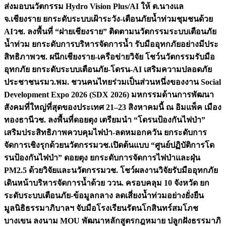
ส่งมอบนวัตกรรม Hydro Vision Plus/AI ให้ ต.นางแล
จ.เชียงราย ยกระดับระบบเฝ้าระวัง-เตือนภัยน้ำท่วมชุมชนด้วย
AI
วช. ลงพื้นที่ “ฝายเชียงราย” ติดตามนวัตกรรมระบบเตือนภัย
น้ำท่วม ยกระดับการบริหารจัดการน้ำ รับมืออุทกภัยอย่างมีประ
สิทธิภาพ
วช. ผนึกเชียงราย-เครือข่ายวิจัย โชว์นวัตกรรมรับมือ
อุทกภัย ยกระดับระบบเตือนภัย-โดรน-AI เสริมความปลอดภัย
ประชาชน
รมว.พม. ชวนคนไทยร่วมเป็นส่วนหนึ่งของงาน Social
Development Expo 2026 (SDX 2026) มหกรรมด้านการพัฒนา
สังคมที่ใหญ่ที่สุดของประเทศ 21–23 สิงหาคมนี้ ณ อิมแพ็ค เมือง
ทองธานี
วช. ลงพื้นที่ดอยตุง เตรียมนำ “โดรนป้องกันไฟป่า”
เสริมประสิทธิภาพควบคุมไฟป่า-ลดหมอกควัน ยกระดับการ
จัดการเชิงรุกด้วยนวัตกรรม
วช.เปิดต้นแบบ “ศูนย์ปฏิบัติการโด
รนป้องกันไฟป่า” ดอยตุง ยกระดับการจัดการไฟป่าและฝุ่น
PM2.5 ด้วยวิจัยและนวัตกรรม
วช. โชว์ผลงานวิจัยรับมืออุทกภัย
เดินหน้าบริหารจัดการน้ำด้วย ววน. ครอบคลุม 10 จังหวัด ยก
ระดับระบบเตือนภัย-ข้อมูลกลาง ลดเสี่ยงน้ำท่วมอย่างยั่งยืน
มูลนิธิธรรมาภิบาลฯ จับมือโรงเรียนรัตนโกสินทร์สมโภช
บางเขน ลงนาม MOU พัฒนาหลักสูตรกฎหมาย ปลูกฝังธรรมาภิ