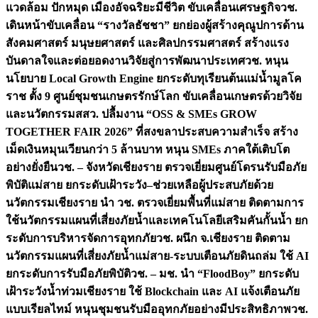
แวดล้อม ปักหมุด เมืองอัจฉริยะมีชีวิต ขับเคลื่อนเศรษฐกิจ
วช.
เดินหน้าขับเคลื่อน “รางวัลธัชชา” ยกย่องผู้สร้างคุณูปการด้าน
สังคมศาสตร์ มนุษยศาสตร์ และศิลปกรรมศาสตร์ สร้างแรง
บันดาลใจและต่อยอดงานวิจัยสู่การพัฒนาประเทศ
วช. หนุน
นโยบาย Local Growth Engine ยกระดับทุเรียนต้นแม่น้ำมูลโค
ราช ตั้ง 9 ศูนย์ชุมชนเกษตรรักษ์โลก ขับเคลื่อนเกษตรด้วยวิจัย
และนวัตกรรม
สสว. ปลื้มงาน “OSS & SMEs GROW
TOGETHER FAIR 2026” ที่สงขลาประสบความสำเร็จ สร้าง
เม็ดเงินหมุนเวียนกว่า 5 ล้านบาท หนุน SMEs ภาคใต้เติบโต
อย่างยั่งยืน
วช. – จังหวัดเชียงราย ตรวจเยี่ยมศูนย์โดรนรับมือภัย
พิบัติแม่สาย ยกระดับเฝ้าระวัง–ช่วยเหลือผู้ประสบภัยด้วย
นวัตกรรม
เชียงราย นำ วช. ตรวจเยี่ยมพื้นที่แม่สาย ติดตามการ
ใช้นวัตกรรมแผนที่เสี่ยงภัยน้ำและเทคโนโลยีเสริมคันกั้นน้ำ ยก
ระดับการบริหารจัดการอุทกภัย
วช. ผนึก จ.เชียงราย ติดตาม
นวัตกรรมแผนที่เสี่ยงภัยน้ำแม่สาย-ระบบเตือนภัยดินถล่ม ใช้ AI
ยกระดับการรับมือภัยพิบัติ
วช. – มช. นำ “FloodBoy” ยกระดับ
เฝ้าระวังน้ำท่วมเชียงราย ใช้ Blockchain และ AI แจ้งเตือนภัย
แบบเรียลไทม์ หนุนชุมชนรับมืออุทกภัยอย่างมีประสิทธิภาพ
วช.