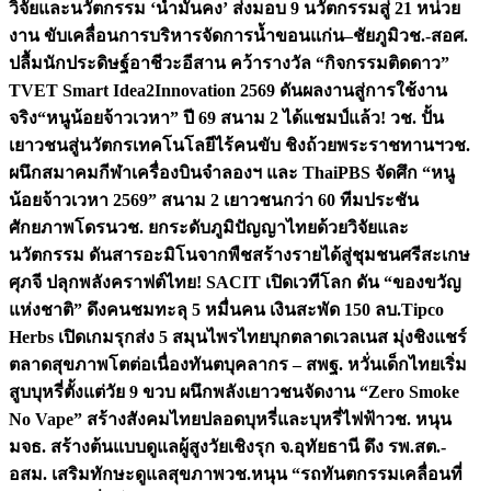
วิจัยและนวัตกรรม ‘น้ำมั่นคง’ ส่งมอบ 9 นวัตกรรมสู่ 21 หน่วย
งาน ขับเคลื่อนการบริหารจัดการน้ำขอนแก่น–ชัยภูมิ
วช.-สอศ.
ปลื้มนักประดิษฐ์อาชีวะอีสาน คว้ารางวัล “กิจกรรมติดดาว”
TVET Smart Idea2Innovation 2569 ดันผลงานสู่การใช้งาน
จริง
“หนูน้อยจ้าวเวหา” ปี 69 สนาม 2 ได้แชมป์แล้ว! วช. ปั้น
เยาวชนสู่นวัตกรเทคโนโลยีไร้คนขับ ชิงถ้วยพระราชทานฯ
วช.
ผนึกสมาคมกีฬาเครื่องบินจำลองฯ และ ThaiPBS จัดศึก “หนู
น้อยจ้าวเวหา 2569” สนาม 2 เยาวชนกว่า 60 ทีมประชัน
ศักยภาพโดรน
วช. ยกระดับภูมิปัญญาไทยด้วยวิจัยและ
นวัตกรรม ดันสารอะมิโนจากพืชสร้างรายได้สู่ชุมชนศรีสะเกษ
ศุภจี ปลุกพลังคราฟต์ไทย! SACIT เปิดเวทีโลก ดัน “ของขวัญ
แห่งชาติ” ดึงคนชมทะลุ 5 หมื่นคน เงินสะพัด 150 ลบ.
Tipco
Herbs เปิดเกมรุกส่ง 5 สมุนไพรไทยบุกตลาดเวลเนส มุ่งชิงแชร์
ตลาดสุขภาพโตต่อเนื่อง
ทันตบุคลากร – สพฐ. หวั่นเด็กไทยเริ่ม
สูบบุหรี่ตั้งแต่วัย 9 ขวบ ผนึกพลังเยาวชนจัดงาน “Zero Smoke
No Vape” สร้างสังคมไทยปลอดบุหรี่และบุหรี่ไฟฟ้า
วช. หนุน
มจธ. สร้างต้นแบบดูแลผู้สูงวัยเชิงรุก จ.อุทัยธานี ดึง รพ.สต.-
อสม. เสริมทักษะดูแลสุขภาพ
วช.หนุน “รถทันตกรรมเคลื่อนที่