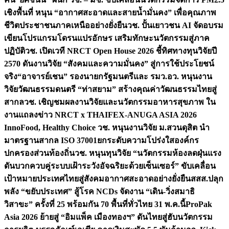
เชิงพื้นที่ หนุน “อากาศสะอาดและสายน้ำมั่นคง” เพื่อคุณภาพ
ชีวิตประชาชนภาคเหนืออย่างยั่งยืน
วช. ปั้นเยาวชน AI จัดอบรม
เขียนโปรแกรมโดรนแปรอักษร เสริมทักษะนวัตกรรมสู่ภาค
ปฏิบัติ
วช. เปิดเวที NRCT Open House 2026 ชี้ทิศทางทุนวิจัยปี
2570 ดันงานวิจัย “สังคมและความมั่นคง” สู่การใช้ประโยชน์
จริง
“อาจารย์เชน” รองนายกรัฐมนตรีและ รมว.อว. หนุนงาน
วิจัยวัฒนธรรมดนตรี “ท่าสยาม” สร้างคุณค่าวัฒนธรรมไทยสู่
สากล
วช. เชิญชมผลงานวิจัยและนวัตกรรมอาหารสุขภาพ ใน
งานแถลงข่าว NRCT x THAIFEX-ANUGA ASIA 2026
InnoFood, Healthy Choice
วช. หนุนงานวิจัย ม.สวนดุสิต นำ
มาตรฐานสากล ISO 37001ยกระดับความโปร่งใสองค์กร
ปกครองส่วนท้องถิ่น
วช. หนุนทุนวิจัย “นวัตกรรมห้องลดฝุ่นแรง
ดันบวกควบคู่ระบบเฝ้าระวังอัจฉริยะด้วยเซ็นเซอร์” ขับเคลื่อน
เป้าหมายประเทศไทยสู่สังคมอากาศสะอาดอย่างยั่งยืน
สสส.ปลุก
พลัง “ขยับประเทศ” สู้โรค NCDs จัดงาน “เดิน-วิ่งสมาธิ
วิสาขะ” ครั้งที่ 25 พร้อมกัน 70 พื้นที่ทั่วไทย 31 พ.ค.นี้
ProPak
Asia 2026 ย้ายสู่ “อิมแพ็ค เมืองทองฯ” ดันไทยสู่ฮับนวัตกรรม