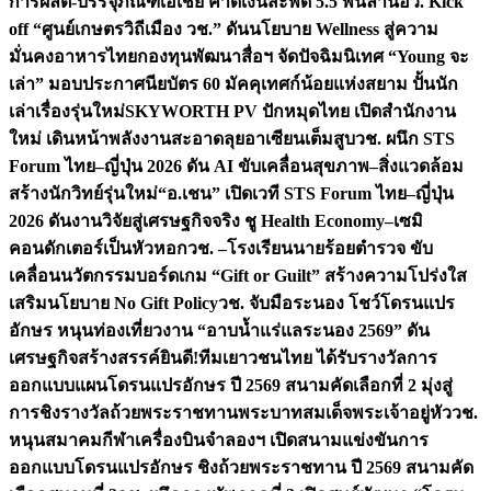
การผลิต-บรรจุภัณฑ์เอเชีย คาดเงินสะพัด 5.5 พันล้าน
อว. Kick
off “ศูนย์เกษตรวิถีเมือง วช.” ดันนโยบาย Wellness สู่ความ
มั่นคงอาหารไทย
กองทุนพัฒนาสื่อฯ จัดปัจฉิมนิเทศ “Young จะ
เล่า” มอบประกาศนียบัตร 60 มัคคุเทศก์น้อยแห่งสยาม ปั้นนัก
เล่าเรื่องรุ่นใหม่
SKYWORTH PV ปักหมุดไทย เปิดสำนักงาน
ใหม่ เดินหน้าพลังงานสะอาดลุยอาเซียนเต็มสูบ
วช. ผนึก STS
Forum ไทย–ญี่ปุ่น 2026 ดัน AI ขับเคลื่อนสุขภาพ–สิ่งแวดล้อม
สร้างนักวิทย์รุ่นใหม่
“อ.เชน” เปิดเวที STS Forum ไทย–ญี่ปุ่น
2026 ดันงานวิจัยสู่เศรษฐกิจจริง ชู Health Economy–เซมิ
คอนดักเตอร์เป็นหัวหอก
วช. –โรงเรียนนายร้อยตำรวจ ขับ
เคลื่อนนวัตกรรมบอร์ดเกม “Gift or Guilt” สร้างความโปร่งใส
เสริมนโยบาย No Gift Policy
วช. จับมือระนอง โชว์โดรนแปร
อักษร หนุนท่องเที่ยวงาน “อาบน้ำแร่แลระนอง 2569” ดัน
เศรษฐกิจสร้างสรรค์
ยินดี!ทีมเยาวชนไทย ได้รับรางวัลการ
ออกแบบแผนโดรนแปรอักษร ปี 2569 สนามคัดเลือกที่ 2 มุ่งสู่
การชิงรางวัลถ้วยพระราชทานพระบาทสมเด็จพระเจ้าอยู่หัว
วช.
หนุนสมาคมกีฬาเครื่องบินจำลองฯ เปิดสนามแข่งขันการ
ออกแบบโดรนแปรอักษร ชิงถ้วยพระราชทาน ปี 2569 สนามคัด