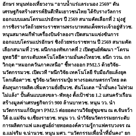
อักษร หนุนท่องเที่ยวงาน “อาบน้ำแร่แลระนอง 2569” ดัน
เศรษฐกิจสร้างสรรค์
ยินดี!ทีมเยาวชนไทย ได้รับรางวัลการ
ออกแบบแผนโดรนแปรอักษร ปี 2569 สนามคัดเลือกที่ 2 มุ่งสู่
การชิงรางวัลถ้วยพระราชทานพระบาทสมเด็จพระเจ้าอยู่หัว
วช.
หนุนสมาคมกีฬาเครื่องบินจำลองฯ เปิดสนามแข่งขันการ
ออกแบบโดรนแปรอักษร ชิงถ้วยพระราชทาน ปี 2569 สนามคัด
เลือกสนามที่ 2
วช. ผนึกกองทัพภาคที่ 2 เปิดศูนย์พัฒนา “โดรน
ยุทธวิธี” ยกระดับเทคโนโลยีความมั่นคงไทย
วช. ผนึก ววน. ถก
วิกฤต “หมอกควันภาคเหนือ” ชี้ทางออก PM2.5 ด้วยวิจัย–
นวัตกรรม
วช. เปิดเวที “ผนึกวิจัย-เทคโนโลยี รับมือภัยแล้งยุค
โลกเดือด“
วช. ชูวิจัย-นวัตกรรมปุ๋ย ทางรอดเกษตรกรไทย ลด
ต้นทุนการผลิต-เพิ่มความยั่งยืน
วช. ดันโมเดล “น้ำมั่นคง ไม่ท่วม
ไม่แล้ง” ปั้นต้นแบบสงขลา–พัทลุง ตั้งเป้าช่วย 1.2 แสนครัวเรือน
สร้างมูลค่าเศรษฐกิจกว่า 900 ล้านบาท
วช. หนุน วว. นำ
นวัตกรรมแก้ปัญหา PM2.5 ต่อยอดงานวิจัยสู่ชุมชน ณ ต.จันจว้า
ใต้ อ.แม่จัน จ.เชียงราย
วช. หนุน วว. นำวิจัยนวัตกรรมยกระดับ
การผลิตกาแฟ และศูนย์ถ่ายทอดองค์ความรู้กาแฟครบวงจร ณ
อ.แม่จริม จ.น่าน
วช. หนุน มศว. “นวัตกรรมเพื่อน้ำที่มั่นคง” ยก