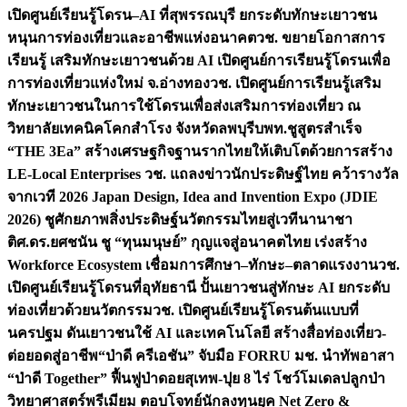
เปิดศูนย์เรียนรู้โดรน–AI ที่สุพรรณบุรี ยกระดับทักษะเยาวชน
หนุนการท่องเที่ยวและอาชีพแห่งอนาคต
วช. ขยายโอกาสการ
เรียนรู้ เสริมทักษะเยาวชนด้วย AI เปิดศูนย์การเรียนรู้โดรนเพื่อ
การท่องเที่ยวแห่งใหม่ จ.อ่างทอง
วช. เปิดศูนย์การเรียนรู้เสริม
ทักษะเยาวชนในการใช้โดรนเพื่อส่งเสริมการท่องเที่ยว ณ
วิทยาลัยเทคนิคโคกสำโรง จังหวัดลพบุรี
บพท.ชูสูตรสำเร็จ
“THE 3Ea” สร้างเศรษฐกิจฐานรากไทยให้เติบโตด้วยการสร้าง
LE-Local Enterprises
วช. แถลงข่าวนักประดิษฐ์ไทย คว้ารางวัล
จากเวที 2026 Japan Design, Idea and Invention Expo (JDIE
2026) ชูศักยภาพสิ่งประดิษฐ์นวัตกรรมไทยสู่เวทีนานาชา
ติ
ศ.ดร.ยศชนัน ชู “ทุนมนุษย์” กุญแจสู่อนาคตไทย เร่งสร้าง
Workforce Ecosystem เชื่อมการศึกษา–ทักษะ–ตลาดแรงงาน
วช.
เปิดศูนย์เรียนรู้โดรนที่อุทัยธานี ปั้นเยาวชนสู่ทักษะ AI ยกระดับ
ท่องเที่ยวด้วยนวัตกรรม
วช. เปิดศูนย์เรียนรู้โดรนต้นแบบที่
นครปฐม ดันเยาวชนใช้ AI และเทคโนโลยี สร้างสื่อท่องเที่ยว-
ต่อยอดสู่อาชีพ
“ป่าดี ครีเอชัน” จับมือ FORRU มช. นำทัพอาสา
“ป่าดี Together” ฟื้นฟูป่าดอยสุเทพ-ปุย 8 ไร่ โชว์โมเดลปลูกป่า
วิทยาศาสตร์พรีเมียม ตอบโจทย์นักลงทุนยุค Net Zero &