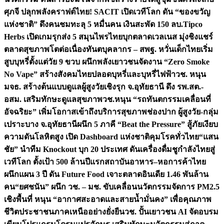
ศุภจี ปลุกพลังคราฟต์ไทย! SACIT เปิดเวทีโลก ดัน “ของขวัญ
แห่งชาติ” ดึงคนชมทะลุ 5 หมื่นคน เงินสะพัด 150 ลบ.
Tipco
Herbs เปิดเกมรุกส่ง 5 สมุนไพรไทยบุกตลาดเวลเนส มุ่งชิงแชร์
ตลาดสุขภาพโตต่อเนื่อง
ทันตบุคลากร – สพฐ. หวั่นเด็กไทยเริ่ม
สูบบุหรี่ตั้งแต่วัย 9 ขวบ ผนึกพลังเยาวชนจัดงาน “Zero Smoke
No Vape” สร้างสังคมไทยปลอดบุหรี่และบุหรี่ไฟฟ้า
วช. หนุน
มจธ. สร้างต้นแบบดูแลผู้สูงวัยเชิงรุก จ.อุทัยธานี ดึง รพ.สต.-
อสม. เสริมทักษะดูแลสุขภาพ
วช.หนุน “รถทันตกรรมเคลื่อนที่
อัจฉริยะ” เพิ่มโอกาสเข้าถึงบริการสุขภาพช่องปาก ผู้สูงวัย-กลุ่ม
เปราะบาง จ.อุทัยธานี
ผนึก 5 ภาคี “Beat the Pressure” สู้ภัยเงียบ
ความดันโลหิตสูง เปิด Dashboard แห่งชาติคุมโรคทั่วไทย
“แสน
ชัย” นำทีม Knockout บุก 20 ประเทศ ดันเครื่องดื่มชูกำลังไทยสู่
เวทีโลก ตั้งเป้า 500 ล้านปีแรก
สถาบันอาหาร–หอการค้าไทย
ผนึกแผน 3 ปี ดัน Future Food เจาะตลาดอินเดีย 1.46 พันล้าน
คน
“ยศชนัน” ผนึก วช. – มช. ขับเคลื่อนนวัตกรรมจัดการ PM2.5
เชิงพื้นที่ หนุน “อากาศสะอาดและสายน้ำมั่นคง” เพื่อคุณภาพ
ชีวิตประชาชนภาคเหนืออย่างยั่งยืน
วช. ปั้นเยาวชน AI จัดอบรม