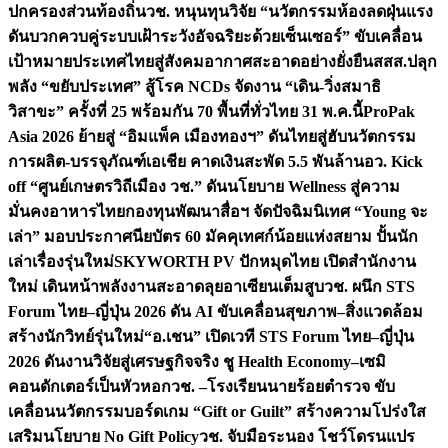
ปกครองส่วนท้องถิ่น
วช. หนุนทุนวิจัย “นวัตกรรมห้องลดฝุ่นแรง
ดันบวกควบคู่ระบบเฝ้าระวังอัจฉริยะด้วยเซ็นเซอร์” ขับเคลื่อน
เป้าหมายประเทศไทยสู่สังคมอากาศสะอาดอย่างยั่งยืน
สสส.ปลุก
พลัง “ขยับประเทศ” สู้โรค NCDs จัดงาน “เดิน-วิ่งสมาธิ
วิสาขะ” ครั้งที่ 25 พร้อมกัน 70 พื้นที่ทั่วไทย 31 พ.ค.นี้
ProPak
Asia 2026 ย้ายสู่ “อิมแพ็ค เมืองทองฯ” ดันไทยสู่ฮับนวัตกรรม
การผลิต-บรรจุภัณฑ์เอเชีย คาดเงินสะพัด 5.5 พันล้าน
อว. Kick
off “ศูนย์เกษตรวิถีเมือง วช.” ดันนโยบาย Wellness สู่ความ
มั่นคงอาหารไทย
กองทุนพัฒนาสื่อฯ จัดปัจฉิมนิเทศ “Young จะ
เล่า” มอบประกาศนียบัตร 60 มัคคุเทศก์น้อยแห่งสยาม ปั้นนัก
เล่าเรื่องรุ่นใหม่
SKYWORTH PV ปักหมุดไทย เปิดสำนักงาน
ใหม่ เดินหน้าพลังงานสะอาดลุยอาเซียนเต็มสูบ
วช. ผนึก STS
Forum ไทย–ญี่ปุ่น 2026 ดัน AI ขับเคลื่อนสุขภาพ–สิ่งแวดล้อม
สร้างนักวิทย์รุ่นใหม่
“อ.เชน” เปิดเวที STS Forum ไทย–ญี่ปุ่น
2026 ดันงานวิจัยสู่เศรษฐกิจจริง ชู Health Economy–เซมิ
คอนดักเตอร์เป็นหัวหอก
วช. –โรงเรียนนายร้อยตำรวจ ขับ
เคลื่อนนวัตกรรมบอร์ดเกม “Gift or Guilt” สร้างความโปร่งใส
เสริมนโยบาย No Gift Policy
วช. จับมือระนอง โชว์โดรนแปร