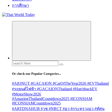
การศึกษา
Search
for:
Or check our Popular Categories...
#AIONUT #GACAION #CarOfTheYear2026 #EVThailand
#รถยนต์ไฟฟ้า #GACAIONThailand #HatchbackEV
#MotorShow2026
#AmazingThailandCountdown2025 #ICONSIAM
#ICONSIAMCountdown2025
#ARTDNAHUB #วช #NRCT #อว #กระทรวงอว #ทัศน