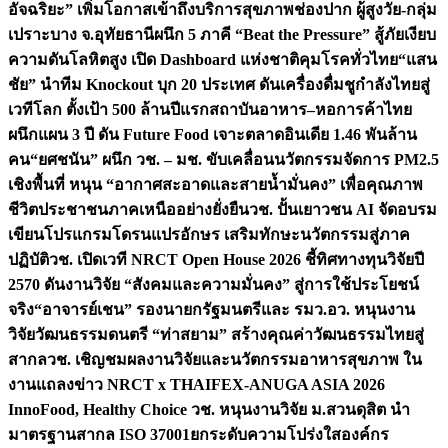
อัจฉริยะ” เพิ่มโอกาสเข้าถึงบริการสุขภาพช่องปาก ผู้สูงวัย-กลุ่ม
เปราะบาง จ.อุทัยธานี
ผนึก 5 ภาคี “Beat the Pressure” สู้ภัยเงียบ
ความดันโลหิตสูง เปิด Dashboard แห่งชาติคุมโรคทั่วไทย
“แสน
ชัย” นำทีม Knockout บุก 20 ประเทศ ดันเครื่องดื่มชูกำลังไทยสู่
เวทีโลก ตั้งเป้า 500 ล้านปีแรก
สถาบันอาหาร–หอการค้าไทย
ผนึกแผน 3 ปี ดัน Future Food เจาะตลาดอินเดีย 1.46 พันล้าน
คน
“ยศชนัน” ผนึก วช. – มช. ขับเคลื่อนนวัตกรรมจัดการ PM2.5
เชิงพื้นที่ หนุน “อากาศสะอาดและสายน้ำมั่นคง” เพื่อคุณภาพ
ชีวิตประชาชนภาคเหนืออย่างยั่งยืน
วช. ปั้นเยาวชน AI จัดอบรม
เขียนโปรแกรมโดรนแปรอักษร เสริมทักษะนวัตกรรมสู่ภาค
ปฏิบัติ
วช. เปิดเวที NRCT Open House 2026 ชี้ทิศทางทุนวิจัยปี
2570 ดันงานวิจัย “สังคมและความมั่นคง” สู่การใช้ประโยชน์
จริง
“อาจารย์เชน” รองนายกรัฐมนตรีและ รมว.อว. หนุนงาน
วิจัยวัฒนธรรมดนตรี “ท่าสยาม” สร้างคุณค่าวัฒนธรรมไทยสู่
สากล
วช. เชิญชมผลงานวิจัยและนวัตกรรมอาหารสุขภาพ ใน
งานแถลงข่าว NRCT x THAIFEX-ANUGA ASIA 2026
InnoFood, Healthy Choice
วช. หนุนงานวิจัย ม.สวนดุสิต นำ
มาตรฐานสากล ISO 37001ยกระดับความโปร่งใสองค์กร