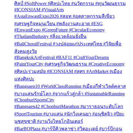
ศิลป์ #SoftPower #ศิลปะไทย #นวัตกรรม #ทุนวัฒนธรรม
#ICONSIAM #VisualArts
#AsiaEnwastExpo2026 #สอท #อุตสาหกรรมสีเขียว
#เศรษฐกิจหมุนเวียน #พลังงานสะอาด #ESG
#EnwastExpo #GreenFuture #CircularEconomy
#ThailandIndustry #สิ่งแวดล้อมยั่งยืน
#BaliChoralFestival #วงปล่อยแก่ประเทศไทย #วิจัยเพื่อ
สังคมสูงวัย
#BangkokArtFestival #BAF11 #CraftYourDreams
#PaintYourCity #เศรษฐกิจวัฒนธรรม #CreativeEconomy
#ศิลปะร่วมสมัย #ICONSIAM #สศร #ArtMarket #เมือง
แห่งศิลปะ
#Bangsaen10 #WorldClassRunning #เมืองกีฬาเวิลด์คลาส
#บางแสนรักษ์โลก #จากแก้วสู่กล้า #SustainableRunning
#ChonburiSportsCity
#Bangsaen42 #ChonburiMarathon #มาราธอนระดับโลก
#SportTourism #บางแสน #นักวิ่งเคนยา #อนุชิตจิว #ปิยะ
นุชสุขชาติ #งานวิ่งไทยโกอินเตอร์
#BarBQPlaza #บาร์บีคิวพลาซ่า #วิตอะเดย์ #บาร์บีกอน