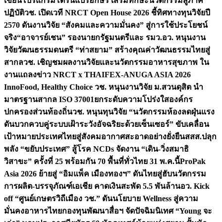
เขียนโปรแกรมโดรนแปรอักษร เสริมทักษะนวัตกรรมสู่ภาค
ปฏิบัติ
วช. เปิดเวที NRCT Open House 2026 ชี้ทิศทางทุนวิจัยปี
2570 ดันงานวิจัย “สังคมและความมั่นคง” สู่การใช้ประโยชน์
จริง
“อาจารย์เชน” รองนายกรัฐมนตรีและ รมว.อว. หนุนงาน
วิจัยวัฒนธรรมดนตรี “ท่าสยาม” สร้างคุณค่าวัฒนธรรมไทยสู่
สากล
วช. เชิญชมผลงานวิจัยและนวัตกรรมอาหารสุขภาพ ใน
งานแถลงข่าว NRCT x THAIFEX-ANUGA ASIA 2026
InnoFood, Healthy Choice
วช. หนุนงานวิจัย ม.สวนดุสิต นำ
มาตรฐานสากล ISO 37001ยกระดับความโปร่งใสองค์กร
ปกครองส่วนท้องถิ่น
วช. หนุนทุนวิจัย “นวัตกรรมห้องลดฝุ่นแรง
ดันบวกควบคู่ระบบเฝ้าระวังอัจฉริยะด้วยเซ็นเซอร์” ขับเคลื่อน
เป้าหมายประเทศไทยสู่สังคมอากาศสะอาดอย่างยั่งยืน
สสส.ปลุก
พลัง “ขยับประเทศ” สู้โรค NCDs จัดงาน “เดิน-วิ่งสมาธิ
วิสาขะ” ครั้งที่ 25 พร้อมกัน 70 พื้นที่ทั่วไทย 31 พ.ค.นี้
ProPak
Asia 2026 ย้ายสู่ “อิมแพ็ค เมืองทองฯ” ดันไทยสู่ฮับนวัตกรรม
การผลิต-บรรจุภัณฑ์เอเชีย คาดเงินสะพัด 5.5 พันล้าน
อว. Kick
off “ศูนย์เกษตรวิถีเมือง วช.” ดันนโยบาย Wellness สู่ความ
มั่นคงอาหารไทย
กองทุนพัฒนาสื่อฯ จัดปัจฉิมนิเทศ “Young จะ