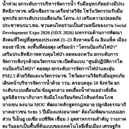
น้ำท่วม ยกระดับการบริหารจัดการน้ำ รับมืออุทกภัยอย่างมีประ
สิทธิภาพ
วช. ผนึกเชียงราย-เครือข่ายวิจัย โชว์นวัตกรรมรับมือ
อุทกภัย ยกระดับระบบเตือนภัย-โดรน-AI เสริมความปลอดภัย
ประชาชน
รมว.พม. ชวนคนไทยร่วมเป็นส่วนหนึ่งของงาน Social
Development Expo 2026 (SDX 2026) มหกรรมด้านการพัฒนา
สังคมที่ใหญ่ที่สุดของประเทศ 21–23 สิงหาคมนี้ ณ อิมแพ็ค เมือง
ทองธานี
วช. ลงพื้นที่ดอยตุง เตรียมนำ “โดรนป้องกันไฟป่า”
เสริมประสิทธิภาพควบคุมไฟป่า-ลดหมอกควัน ยกระดับการ
จัดการเชิงรุกด้วยนวัตกรรม
วช.เปิดต้นแบบ “ศูนย์ปฏิบัติการโด
รนป้องกันไฟป่า” ดอยตุง ยกระดับการจัดการไฟป่าและฝุ่น
PM2.5 ด้วยวิจัยและนวัตกรรม
วช. โชว์ผลงานวิจัยรับมืออุทกภัย
เดินหน้าบริหารจัดการน้ำด้วย ววน. ครอบคลุม 10 จังหวัด ยก
ระดับระบบเตือนภัย-ข้อมูลกลาง ลดเสี่ยงน้ำท่วมอย่างยั่งยืน
มูลนิธิธรรมาภิบาลฯ จับมือโรงเรียนรัตนโกสินทร์สมโภช
บางเขน ลงนาม MOU พัฒนาหลักสูตรกฎหมาย ปลูกฝังธรรมาภิ
บาลเยาวชน ระยะ 5 ปี
เมืองแห่งอนาคต” ต้องไม่พัฒนาแบบแยก
ส่วน วีเอ็นยู เอเชีย แปซิฟิค เชื่อม 3 อุตสาหกรรมสำคัญ วางภาค
ตะวันออกเป็นพื้นที่ต้นแบบของเทคโนโลยีเพื่อเมือง เศรษฐกิจ