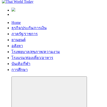
Home
ธุรกิจ/ประกัน/การเงิน
ภาครัฐ/ราชการ
ยานยนต์
อสังหา
โรงพยบาล/สุขภาพ/ความงาม
โรงแรม/ท่องเที่ยว/อาหาร
บันเทิง/กีฬา
การศึกษา