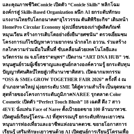
และคุณภาพชีวิต
Conicle เปิดตัว “Conicle Skills” พลิกโฉม
องค์กรสู่ Skills-Based Organization ผนึก AI ยกระดับทักษะ
แรงงานไทยรับโลกอนาคต
“อุไรวรรณ ตันติพิริยะกิจ” เดินหน้า
HomePro Circular Economy มุ่งเปลี่ยนของเก่าสู่ผลิตภัณฑ์
หมุนเวียน สร้างการเติบโตอย่างยั่งยืน
“ยศชนัน” ตรวจเยี่ยมชม
โครงการแก้ไขปัญหาความยากจน นำกลไก อววน. ร่วมสร้าง
กลไกความร่วมมือในพื้นที่ ขับเคลื่อนด้วยเทคโนโลยีและ
นวัตกรรม ณ จ.ยโสธร
“ดนุพร” เปิดงาน “ART DNA HUB” วช.
หนุนศูนย์รวมผู้เชี่ยวชาญและศูนย์กลางองค์ความรู้ ยกระดับทุน
ปัญญาทัศนศิลป์ไทยสู่เวทีนานาชาติ
สสว. เปิดฉากมหกรรม
“OSS & SMEs GROW TOGETHER FAIR 2026” ครั้งที่ 4 ณ
อำเภอหาดใหญ่ มุ่งยกระดับ SME ใต้สู่ความสำเร็จ เป็นจุดหมาย
สุดท้ายของโครงการระดับภูมิภาค
NAREE รุกตลาด Color
Cosmetic เปิดตัว “Perfect Touch Blush” 18 เฉดสี ดึง 7 สาว
4EVE นั่งแท่น Face of Naree ตั้งเป้ายอดขาย 100 ล้านบาท
วช.
เปิดศูนย์เรียนรู้โดรน–AI ที่สุพรรณบุรี ยกระดับทักษะเยาวชน
หนุนการท่องเที่ยวและอาชีพแห่งอนาคต
วช. ขยายโอกาสการ
เรียนรู้ เสริมทักษะเยาวชนด้วย AI เปิดศูนย์การเรียนรู้โดรนเพื่อ