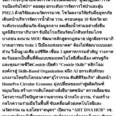
รนป้องกันไฟป่า” ดอยตุง ยกระดับการจัดการไฟป่าและฝุ่น
PM2.5 ด้วยวิจัยและนวัตกรรม
วช. โชว์ผลงานวิจัยรับมืออุทกภัย
เดินหน้าบริหารจัดการน้ำด้วย ววน. ครอบคลุม 10 จังหวัด ยก
ระดับระบบเตือนภัย-ข้อมูลกลาง ลดเสี่ยงน้ำท่วมอย่างยั่งยืน
มูลนิธิธรรมาภิบาลฯ จับมือโรงเรียนรัตนโกสินทร์สมโภช
บางเขน ลงนาม MOU พัฒนาหลักสูตรกฎหมาย ปลูกฝังธรรมาภิ
บาลเยาวชน ระยะ 5 ปี
เมืองแห่งอนาคต” ต้องไม่พัฒนาแบบแยก
ส่วน วีเอ็นยู เอเชีย แปซิฟิค เชื่อม 3 อุตสาหกรรมสำคัญ วางภาค
ตะวันออกเป็นพื้นที่ต้นแบบของเทคโนโลยีเพื่อเมือง เศรษฐกิจ
และคุณภาพชีวิต
Conicle เปิดตัว “Conicle Skills” พลิกโฉม
องค์กรสู่ Skills-Based Organization ผนึก AI ยกระดับทักษะ
แรงงานไทยรับโลกอนาคต
“อุไรวรรณ ตันติพิริยะกิจ” เดินหน้า
HomePro Circular Economy มุ่งเปลี่ยนของเก่าสู่ผลิตภัณฑ์
หมุนเวียน สร้างการเติบโตอย่างยั่งยืน
“ยศชนัน” ตรวจเยี่ยมชม
โครงการแก้ไขปัญหาความยากจน นำกลไก อววน. ร่วมสร้าง
กลไกความร่วมมือในพื้นที่ ขับเคลื่อนด้วยเทคโนโลยีและ
นวัตกรรม ณ จ.ยโสธร
“ดนุพร” เปิดงาน “ART DNA HUB” วช.