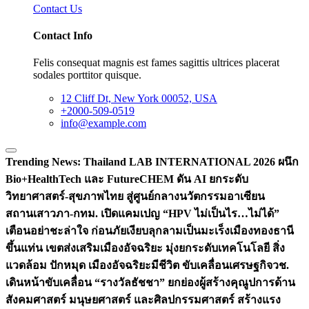
Contact Us
Contact Info
Felis consequat magnis est fames sagittis ultrices placerat
sodales porttitor quisque.
12 Cliff Dt, New York 00052, USA
+2000-509-0519
info@example.com
Trending News:
Thailand LAB INTERNATIONAL 2026 ผนึก
Bio+HealthTech และ FutureCHEM ดัน AI ยกระดับ
วิทยาศาสตร์-สุขภาพไทย สู่ศูนย์กลางนวัตกรรมอาเซียน
สถานเสาวภา-กทม. เปิดแคมเปญ “HPV ไม่เป็นไร…ไม่ได้”
เตือนอย่าชะล่าใจ ก่อนภัยเงียบลุกลามเป็นมะเร็ง
เมืองทองธานี
ขึ้นแท่น เขตส่งเสริมเมืองอัจฉริยะ มุ่งยกระดับเทคโนโลยี สิ่ง
แวดล้อม ปักหมุด เมืองอัจฉริยะมีชีวิต ขับเคลื่อนเศรษฐกิจ
วช.
เดินหน้าขับเคลื่อน “รางวัลธัชชา” ยกย่องผู้สร้างคุณูปการด้าน
สังคมศาสตร์ มนุษยศาสตร์ และศิลปกรรมศาสตร์ สร้างแรง