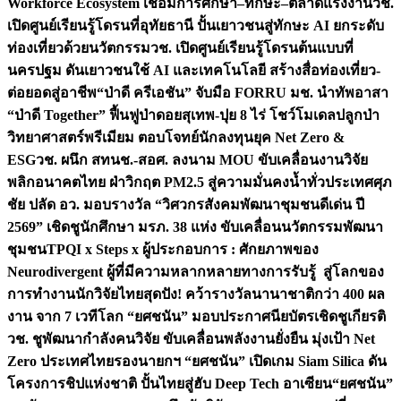
Workforce Ecosystem เชื่อมการศึกษา–ทักษะ–ตลาดแรงงาน
วช.
เปิดศูนย์เรียนรู้โดรนที่อุทัยธานี ปั้นเยาวชนสู่ทักษะ AI ยกระดับ
ท่องเที่ยวด้วยนวัตกรรม
วช. เปิดศูนย์เรียนรู้โดรนต้นแบบที่
นครปฐม ดันเยาวชนใช้ AI และเทคโนโลยี สร้างสื่อท่องเที่ยว-
ต่อยอดสู่อาชีพ
“ป่าดี ครีเอชัน” จับมือ FORRU มช. นำทัพอาสา
“ป่าดี Together” ฟื้นฟูป่าดอยสุเทพ-ปุย 8 ไร่ โชว์โมเดลปลูกป่า
วิทยาศาสตร์พรีเมียม ตอบโจทย์นักลงทุนยุค Net Zero &
ESG
วช. ผนึก สทนช.-สอศ. ลงนาม MOU ขับเคลื่อนงานวิจัย
พลิกอนาคตไทย ฝ่าวิกฤต PM2.5 สู่ความมั่นคงน้ำทั่วประเทศ
ศุภ
ชัย ปลัด อว. มอบรางวัล “วิศวกรสังคมพัฒนาชุมชนดีเด่น ปี
2569” เชิดชูนักศึกษา มรภ. 38 แห่ง ขับเคลื่อนนวัตกรรมพัฒนา
ชุมชน
TPQI x Steps x ผู้ประกอบการ : ศักยภาพของ
Neurodivergent ผู้ที่มีความหลากหลายทางการรับรู้ สู่โลกของ
การทำงาน
นักวิจัยไทยสุดปัง! คว้ารางวัลนานาชาติกว่า 400 ผล
งาน จาก 7 เวทีโลก “ยศชนัน” มอบประกาศนียบัตรเชิดชูเกียรติ
วช. ชูพัฒนากำลังคนวิจัย ขับเคลื่อนพลังงานยั่งยืน มุ่งเป้า Net
Zero ประเทศไทย
รองนายกฯ “ยศชนัน” เปิดเกม Siam Silica ดัน
โครงการชิปแห่งชาติ ปั้นไทยสู่ฮับ Deep Tech อาเซียน
“ยศชนัน”