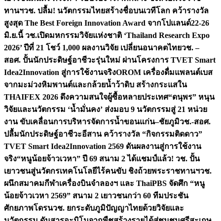
ทานฯ
วช. ปลื้ม! นวัตกรรมไทยสร้างชื่อบนเวทีโลก คว้ารางวัล
สูงสุด The Best Foreign Innovation Award จากโปแลนด์
22-26
มิ.ย.นี้ วช.เปิดมหกรรมวิจัยแห่งชาติ ‘Thailand Research Expo
2026’ ปีที่ 21 โชว์ 1,000 ผลงานวิจัย เปลี่ยนอนาคตไทย
วช. –
สอศ. ปั้นนักประดิษฐ์อาชีวะรุ่นใหม่ ผ่านโครงการ TVET Smart
Idea2Innovation สู่การใช้งานจริง
OROM เครื่องดื่มแพลนต์เบส
จากมะม่วงหิมพานต์และกล้วยน้ำว้าดิบ สร้างกระแสใน
THAIFEX 2026 ดึงความสนใจผู้ซื้อหลายประเทศ
“ดนุพร” หนุน
วิจัยและนวัตกรรม ‘น้ำมั่นคง’ ส่งมอบ 9 นวัตกรรมสู่ 21 หน่วย
งาน ขับเคลื่อนการบริหารจัดการน้ำขอนแก่น–ชัยภูมิ
วช.-สอศ.
ปลื้มนักประดิษฐ์อาชีวะอีสาน คว้ารางวัล “กิจกรรมติดดาว”
TVET Smart Idea2Innovation 2569 ดันผลงานสู่การใช้งาน
จริง
“หนูน้อยจ้าวเวหา” ปี 69 สนาม 2 ได้แชมป์แล้ว! วช. ปั้น
เยาวชนสู่นวัตกรเทคโนโลยีไร้คนขับ ชิงถ้วยพระราชทานฯ
วช.
ผนึกสมาคมกีฬาเครื่องบินจำลองฯ และ ThaiPBS จัดศึก “หนู
น้อยจ้าวเวหา 2569” สนาม 2 เยาวชนกว่า 60 ทีมประชัน
ศักยภาพโดรน
วช. ยกระดับภูมิปัญญาไทยด้วยวิจัยและ
นวัตกรรม ดันสารอะมิโนจากพืชสร้างรายได้สู่ชุมชนศรีสะเกษ