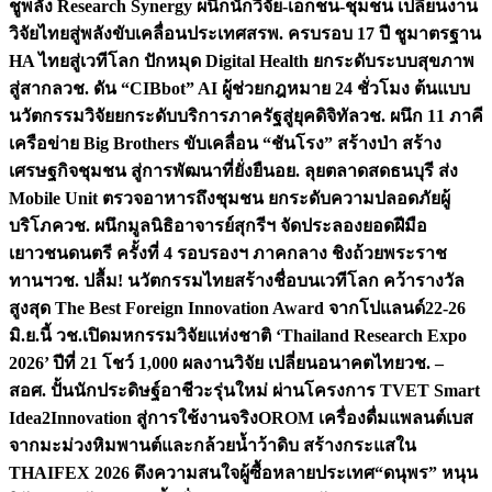
ชูพลัง Research Synergy ผนึกนักวิจัย-เอกชน-ชุมชน เปลี่ยนงาน
วิจัยไทยสู่พลังขับเคลื่อนประเทศ
สรพ. ครบรอบ 17 ปี ชูมาตรฐาน
HA ไทยสู่เวทีโลก ปักหมุด Digital Health ยกระดับระบบสุขภาพ
สู่สากล
วช. ดัน “CIBbot” AI ผู้ช่วยกฎหมาย 24 ชั่วโมง ต้นแบบ
นวัตกรรมวิจัยยกระดับบริการภาครัฐสู่ยุคดิจิทัล
วช. ผนึก 11 ภาคี
เครือข่าย Big Brothers ขับเคลื่อน “ชันโรง” สร้างป่า สร้าง
เศรษฐกิจชุมชน สู่การพัฒนาที่ยั่งยืน
อย. ลุยตลาดสดธนบุรี ส่ง
Mobile Unit ตรวจอาหารถึงชุมชน ยกระดับความปลอดภัยผู้
บริโภค
วช. ผนึกมูลนิธิอาจารย์สุกรีฯ จัดประลองยอดฝีมือ
เยาวชนดนตรี ครั้งที่ 4 รอบรองฯ ภาคกลาง ชิงถ้วยพระราช
ทานฯ
วช. ปลื้ม! นวัตกรรมไทยสร้างชื่อบนเวทีโลก คว้ารางวัล
สูงสุด The Best Foreign Innovation Award จากโปแลนด์
22-26
มิ.ย.นี้ วช.เปิดมหกรรมวิจัยแห่งชาติ ‘Thailand Research Expo
2026’ ปีที่ 21 โชว์ 1,000 ผลงานวิจัย เปลี่ยนอนาคตไทย
วช. –
สอศ. ปั้นนักประดิษฐ์อาชีวะรุ่นใหม่ ผ่านโครงการ TVET Smart
Idea2Innovation สู่การใช้งานจริง
OROM เครื่องดื่มแพลนต์เบส
จากมะม่วงหิมพานต์และกล้วยน้ำว้าดิบ สร้างกระแสใน
THAIFEX 2026 ดึงความสนใจผู้ซื้อหลายประเทศ
“ดนุพร” หนุน