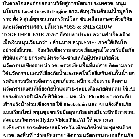
บันดาลใจและต่อยอดงานวิจัยสู่การพัฒนาประเทศ
วช. หนุน
นโยบาย Local Growth Engine ยกระดับทุเรียนต้นแม่น้ำมูลโค
ราช ตั้ง 9 ศูนย์ชุมชนเกษตรรักษ์โลก ขับเคลื่อนเกษตรด้วยวิจัย
และนวัตกรรม
สสว. ปลื้มงาน “OSS & SMEs GROW
TOGETHER FAIR 2026” ที่สงขลาประสบความสำเร็จ สร้าง
เม็ดเงินหมุนเวียนกว่า 5 ล้านบาท หนุน SMEs ภาคใต้เติบโต
อย่างยั่งยืน
วช. – จังหวัดเชียงราย ตรวจเยี่ยมศูนย์โดรนรับมือภัย
พิบัติแม่สาย ยกระดับเฝ้าระวัง–ช่วยเหลือผู้ประสบภัยด้วย
นวัตกรรม
เชียงราย นำ วช. ตรวจเยี่ยมพื้นที่แม่สาย ติดตามการ
ใช้นวัตกรรมแผนที่เสี่ยงภัยน้ำและเทคโนโลยีเสริมคันกั้นน้ำ ยก
ระดับการบริหารจัดการอุทกภัย
วช. ผนึก จ.เชียงราย ติดตาม
นวัตกรรมแผนที่เสี่ยงภัยน้ำแม่สาย-ระบบเตือนภัยดินถล่ม ใช้ AI
ยกระดับการรับมือภัยพิบัติ
วช. – มช. นำ “FloodBoy” ยกระดับ
เฝ้าระวังน้ำท่วมเชียงราย ใช้ Blockchain และ AI แจ้งเตือนภัย
แบบเรียลไทม์ หนุนชุมชนรับมืออุทกภัยอย่างมีประสิทธิภาพ
วช.
ส่งมอบนวัตกรรม Hydro Vision Plus/AI ให้ ต.นางแล
จ.เชียงราย ยกระดับระบบเฝ้าระวัง-เตือนภัยน้ำท่วมชุมชนด้วย
AI
วช. ลงพื้นที่ “ฝายเชียงราย” ติดตามนวัตกรรมระบบเตือนภัย