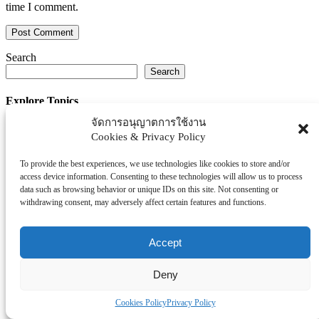
time I comment.
Search
Search
Explore Topics
จัดการอนุญาตการใช้งาน
Thaiworldtoday
Cookies & Privacy Policy
Uncategorized
การศึกษา
To provide the best experiences, we use technologies like cookies to store and/or
ธุรกิจ/ประกัน/การเงิน
access device information. Consenting to these technologies will allow us to process
data such as browsing behavior or unique IDs on this site. Not consenting or
บันเทิง/กีฬา
withdrawing consent, may adversely affect certain features and functions.
ภาครัฐ/ราชการ
ยานยนต์
Accept
อสังหา
โรงพยบาล/สุขภาพ/ความงาม
Deny
โรงแรม/ท่องเที่ยว/อาหาร
Cookies Policy
Privacy Policy
Tag Clouds