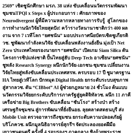
2569” เชิดชูนักศึกษา มรภ. 38 แห่ง ขับเคลื่อนนวัตกรรมพัฒนา
ชุมชน
TPQI x Steps x ผู้ประกอบการ : ศักยภาพของ
Neurodivergent ผู้ที่มีความหลากหลายทางการรับรู้ สู่โลกของ
การทำงาน
นักวิจัยไทยสุดปัง! คว้ารางวัลนานาชาติกว่า 400 ผล
งาน จาก 7 เวทีโลก “ยศชนัน” มอบประกาศนียบัตรเชิดชูเกียรติ
วช. ชูพัฒนากำลังคนวิจัย ขับเคลื่อนพลังงานยั่งยืน มุ่งเป้า Net
Zero ประเทศไทย
รองนายกฯ “ยศชนัน” เปิดเกม Siam Silica ดัน
โครงการชิปแห่งชาติ ปั้นไทยสู่ฮับ Deep Tech อาเซียน
“ยศชนัน”
ชูพลัง Research Synergy ผนึกนักวิจัย-เอกชน-ชุมชน เปลี่ยนงาน
วิจัยไทยสู่พลังขับเคลื่อนประเทศ
สรพ. ครบรอบ 17 ปี ชูมาตรฐาน
HA ไทยสู่เวทีโลก ปักหมุด Digital Health ยกระดับระบบสุขภาพ
สู่สากล
วช. ดัน “CIBbot” AI ผู้ช่วยกฎหมาย 24 ชั่วโมง ต้นแบบ
นวัตกรรมวิจัยยกระดับบริการภาครัฐสู่ยุคดิจิทัล
วช. ผนึก 11 ภาคี
เครือข่าย Big Brothers ขับเคลื่อน “ชันโรง” สร้างป่า สร้าง
เศรษฐกิจชุมชน สู่การพัฒนาที่ยั่งยืน
อย. ลุยตลาดสดธนบุรี ส่ง
Mobile Unit ตรวจอาหารถึงชุมชน ยกระดับความปลอดภัยผู้
บริโภค
วช. ผนึกมูลนิธิอาจารย์สุกรีฯ จัดประลองยอดฝีมือ
เยาวชนดนตรี ครั้งที่ 4 รอบรองฯ ภาคกลาง ชิงถ้วยพระราช