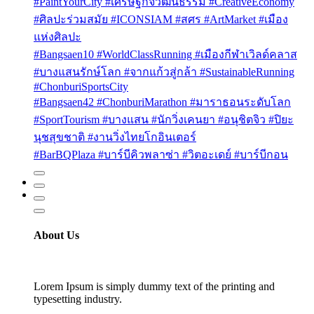
#PaintYourCity #เศรษฐกิจวัฒนธรรม #CreativeEconomy
#ศิลปะร่วมสมัย #ICONSIAM #สศร #ArtMarket #เมือง
แห่งศิลปะ
#Bangsaen10 #WorldClassRunning #เมืองกีฬาเวิลด์คลาส
#บางแสนรักษ์โลก #จากแก้วสู่กล้า #SustainableRunning
#ChonburiSportsCity
#Bangsaen42 #ChonburiMarathon #มาราธอนระดับโลก
#SportTourism #บางแสน #นักวิ่งเคนยา #อนุชิตจิว #ปิยะ
นุชสุขชาติ #งานวิ่งไทยโกอินเตอร์
#BarBQPlaza #บาร์บีคิวพลาซ่า #วิตอะเดย์ #บาร์บีกอน
About Us
Lorem Ipsum is simply dummy text of the printing and
typesetting industry.