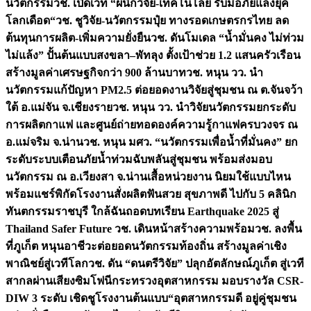
นวัตกรรม
วช. เปิดเวที “ผนึกวิจัย-เทคโนโลยี รับมือภัยแล้งยุค
โลกเดือด“
วช. ชูวิจัย-นวัตกรรมปุ๋ย ทางรอดเกษตรกรไทย ลด
ต้นทุนการผลิต-เพิ่มความยั่งยืน
วช. ดันโมเดล “น้ำมั่นคง ไม่ท่วม
ไม่แล้ง” ปั้นต้นแบบสงขลา–พัทลุง ตั้งเป้าช่วย 1.2 แสนครัวเรือน
สร้างมูลค่าเศรษฐกิจกว่า 900 ล้านบาท
วช. หนุน วว. นำ
นวัตกรรมแก้ปัญหา PM2.5 ต่อยอดงานวิจัยสู่ชุมชน ณ ต.จันจว้า
ใต้ อ.แม่จัน จ.เชียงราย
วช. หนุน วว. นำวิจัยนวัตกรรมยกระดับ
การผลิตกาแฟ และศูนย์ถ่ายทอดองค์ความรู้กาแฟครบวงจร ณ
อ.แม่จริม จ.น่าน
วช. หนุน มศว. “นวัตกรรมเพื่อน้ำที่มั่นคง” ยก
ระดับระบบเตือนภัยน้ำท่วมฉับพลันสู่ชุมชน พร้อมส่งมอบ
นวัตกรรม ณ อ.เวียงสา จ.น่าน
เสื้อหน่วยงาน นิยมใช้แบบไหน
พร้อมแชร์พิกัดโรงงานสั่งผลิต
ฟันสวย สุขภาพดี ไปกับ 5 คลินิก
ทันตกรรมราชบุรี ใกล้ฉัน
ถอดบทเรียน Earthquake 2025 สู่
Thailand Safer Future วช. เดินหน้าสร้างความพร้อม
วช. ลงพื้น
ที่ภูเก็ต หนุนอาชีวะต่อยอดนวัตกรรมท้องถิ่น สร้างมูลค่าเชิง
พาณิชย์สู่เวทีโลก
วช. ดัน “ดนตรีวิจัย” ปลุกอัตลักษณ์ภูเก็ต สู่เวที
สากลผ่านเสียงซิมโฟนี
กระทรวงอุตสาหกรรม มอบรางวัล CSR-
DIW 3 ระดับ เชิดชูโรงงานต้นแบบ“อุตสาหกรรมดี อยู่คู่ชุมชน