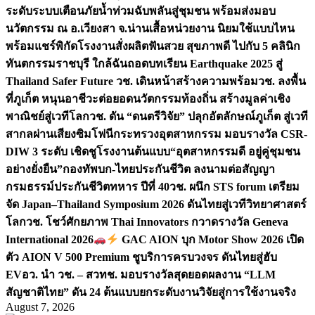
ระดับระบบเตือนภัยน้ำท่วมฉับพลันสู่ชุมชน พร้อมส่งมอบ
นวัตกรรม ณ อ.เวียงสา จ.น่าน
เสื้อหน่วยงาน นิยมใช้แบบไหน
พร้อมแชร์พิกัดโรงงานสั่งผลิต
ฟันสวย สุขภาพดี ไปกับ 5 คลินิก
ทันตกรรมราชบุรี ใกล้ฉัน
ถอดบทเรียน Earthquake 2025 สู่
Thailand Safer Future วช. เดินหน้าสร้างความพร้อม
วช. ลงพื้น
ที่ภูเก็ต หนุนอาชีวะต่อยอดนวัตกรรมท้องถิ่น สร้างมูลค่าเชิง
พาณิชย์สู่เวทีโลก
วช. ดัน “ดนตรีวิจัย” ปลุกอัตลักษณ์ภูเก็ต สู่เวที
สากลผ่านเสียงซิมโฟนี
กระทรวงอุตสาหกรรม มอบรางวัล CSR-
DIW 3 ระดับ เชิดชูโรงงานต้นแบบ“อุตสาหกรรมดี อยู่คู่ชุมชน
อย่างยั่งยืน”
กองทัพบก-ไทยประกันชีวิต ลงนามต่อสัญญา
กรมธรรม์ประกันชีวิตทหาร ปีที่ 40
วช. ผนึก STS forum เตรียม
จัด Japan–Thailand Symposium 2026 ดันไทยสู่เวทีวิทยาศาสตร์
โลก
วช. โชว์ศักยภาพ Thai Innovators กวาดรางวัล Geneva
International 2026
GAC AION บุก Motor Show 2026 เปิด
ตัว AION V 500 Premium ชูบริการครบวงจร ดันไทยสู่ฮับ
EV
อว. นำ วช. – สวทช. มอบรางวัลสุดยอดผลงาน “LLM
สัญชาติไทย” ดัน 24 ต้นแบบยกระดับงานวิจัยสู่การใช้งานจริง
August 7, 2026