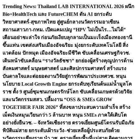
Skip
Trending News:
Thailand LAB INTERNATIONAL 2026 ผนึก
to
Bio+HealthTech และ FutureCHEM ดัน AI ยกระดับ
content
วิทยาศาสตร์-สุขภาพไทย สู่ศูนย์กลางนวัตกรรมอาเซียน
สถานเสาวภา-กทม. เปิดแคมเปญ “HPV ไม่เป็นไร…ไม่ได้”
เตือนอย่าชะล่าใจ ก่อนภัยเงียบลุกลามเป็นมะเร็ง
เมืองทองธานี
ขึ้นแท่น เขตส่งเสริมเมืองอัจฉริยะ มุ่งยกระดับเทคโนโลยี สิ่ง
แวดล้อม ปักหมุด เมืองอัจฉริยะมีชีวิต ขับเคลื่อนเศรษฐกิจ
วช.
เดินหน้าขับเคลื่อน “รางวัลธัชชา” ยกย่องผู้สร้างคุณูปการด้าน
สังคมศาสตร์ มนุษยศาสตร์ และศิลปกรรมศาสตร์ สร้างแรง
บันดาลใจและต่อยอดงานวิจัยสู่การพัฒนาประเทศ
วช. หนุน
นโยบาย Local Growth Engine ยกระดับทุเรียนต้นแม่น้ำมูลโค
ราช ตั้ง 9 ศูนย์ชุมชนเกษตรรักษ์โลก ขับเคลื่อนเกษตรด้วยวิจัย
และนวัตกรรม
สสว. ปลื้มงาน “OSS & SMEs GROW
TOGETHER FAIR 2026” ที่สงขลาประสบความสำเร็จ สร้าง
เม็ดเงินหมุนเวียนกว่า 5 ล้านบาท หนุน SMEs ภาคใต้เติบโต
อย่างยั่งยืน
วช. – จังหวัดเชียงราย ตรวจเยี่ยมศูนย์โดรนรับมือภัย
พิบัติแม่สาย ยกระดับเฝ้าระวัง–ช่วยเหลือผู้ประสบภัยด้วย
นวัตกรรม
เชียงราย นำ วช. ตรวจเยี่ยมพื้นที่แม่สาย ติดตามการ