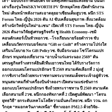
เล่า” มอบประกาศนียบัตร 60 มัคคุเทศก์น้อยแห่งสยาม ปั้นนัก
เล่าเรื่องรุ่นใหม่
SKYWORTH PV ปักหมุดไทย เปิดสำนักงาน
ใหม่ เดินหน้าพลังงานสะอาดลุยอาเซียนเต็มสูบ
วช. ผนึก STS
Forum ไทย–ญี่ปุ่น 2026 ดัน AI ขับเคลื่อนสุขภาพ–สิ่งแวดล้อม
สร้างนักวิทย์รุ่นใหม่
“อ.เชน” เปิดเวที STS Forum ไทย–ญี่ปุ่น
2026 ดันงานวิจัยสู่เศรษฐกิจจริง ชู Health Economy–เซมิ
คอนดักเตอร์เป็นหัวหอก
วช. –โรงเรียนนายร้อยตำรวจ ขับ
เคลื่อนนวัตกรรมบอร์ดเกม “Gift or Guilt” สร้างความโปร่งใส
เสริมนโยบาย No Gift Policy
วช. จับมือระนอง โชว์โดรนแปร
อักษร หนุนท่องเที่ยวงาน “อาบน้ำแร่แลระนอง 2569” ดัน
เศรษฐกิจสร้างสรรค์
ยินดี!ทีมเยาวชนไทย ได้รับรางวัลการ
ออกแบบแผนโดรนแปรอักษร ปี 2569 สนามคัดเลือกที่ 2 มุ่งสู่
การชิงรางวัลถ้วยพระราชทานพระบาทสมเด็จพระเจ้าอยู่หัว
วช.
หนุนสมาคมกีฬาเครื่องบินจำลองฯ เปิดสนามแข่งขันการ
ออกแบบโดรนแปรอักษร ชิงถ้วยพระราชทาน ปี 2569 สนามคัด
เลือกสนามที่ 2
วช. ผนึกกองทัพภาคที่ 2 เปิดศูนย์พัฒนา “โดรน
ยุทธวิธี” ยกระดับเทคโนโลยีความมั่นคงไทย
วช. ผนึก ววน. ถก
วิกฤต “หมอกควันภาคเหนือ” ชี้ทางออก PM2.5 ด้วยวิจัย–