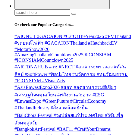
Search
for:
Or check our Popular Categories...
#AIONUT #GACAION #CarOfTheYear2026 #EVThailand
#รถยนต์ไฟฟ้า #GACAIONThailand #HatchbackEV
#MotorShow2026
#AmazingThailandCountdown2025 #ICONSIAM
#ICONSIAMCountdown2025
#ARTDNAHUB #วช #NRCT #อว #กระทรวงอว #ทัศน
ศิลป์ #SoftPower #ศิลปะไทย #นวัตกรรม #ทุนวัฒนธรรม
#ICONSIAM #VisualArts
#AsiaEnwastExpo2026 #สอท #อุตสาหกรรมสีเขียว
#เศรษฐกิจหมุนเวียน #พลังงานสะอาด #ESG
#EnwastExpo #GreenFuture #CircularEconomy
#ThailandIndustry #สิ่งแวดล้อมยั่งยืน
#BaliChoralFestival #วงปล่อยแก่ประเทศไทย #วิจัยเพื่อ
สังคมสูงวัย
#BangkokArtFestival #BAF11 #CraftYourDreams