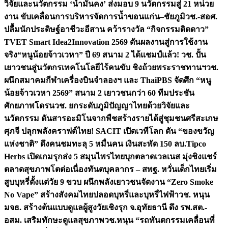
วิจัยและนวัตกรรม ‘น้ำมั่นคง’ ส่งมอบ 9 นวัตกรรมสู่ 21 หน่วย
งาน ขับเคลื่อนการบริหารจัดการน้ำขอนแก่น–ชัยภูมิ
วช.-สอศ.
ปลื้มนักประดิษฐ์อาชีวะอีสาน คว้ารางวัล “กิจกรรมติดดาว”
TVET Smart Idea2Innovation 2569 ดันผลงานสู่การใช้งาน
จริง
“หนูน้อยจ้าวเวหา” ปี 69 สนาม 2 ได้แชมป์แล้ว! วช. ปั้น
เยาวชนสู่นวัตกรเทคโนโลยีไร้คนขับ ชิงถ้วยพระราชทานฯ
วช.
ผนึกสมาคมกีฬาเครื่องบินจำลองฯ และ ThaiPBS จัดศึก “หนู
น้อยจ้าวเวหา 2569” สนาม 2 เยาวชนกว่า 60 ทีมประชัน
ศักยภาพโดรน
วช. ยกระดับภูมิปัญญาไทยด้วยวิจัยและ
นวัตกรรม ดันสารอะมิโนจากพืชสร้างรายได้สู่ชุมชนศรีสะเกษ
ศุภจี ปลุกพลังคราฟต์ไทย! SACIT เปิดเวทีโลก ดัน “ของขวัญ
แห่งชาติ” ดึงคนชมทะลุ 5 หมื่นคน เงินสะพัด 150 ลบ.
Tipco
Herbs เปิดเกมรุกส่ง 5 สมุนไพรไทยบุกตลาดเวลเนส มุ่งชิงแชร์
ตลาดสุขภาพโตต่อเนื่อง
ทันตบุคลากร – สพฐ. หวั่นเด็กไทยเริ่ม
สูบบุหรี่ตั้งแต่วัย 9 ขวบ ผนึกพลังเยาวชนจัดงาน “Zero Smoke
No Vape” สร้างสังคมไทยปลอดบุหรี่และบุหรี่ไฟฟ้า
วช. หนุน
มจธ. สร้างต้นแบบดูแลผู้สูงวัยเชิงรุก จ.อุทัยธานี ดึง รพ.สต.-
อสม. เสริมทักษะดูแลสุขภาพ
วช.หนุน “รถทันตกรรมเคลื่อนที่