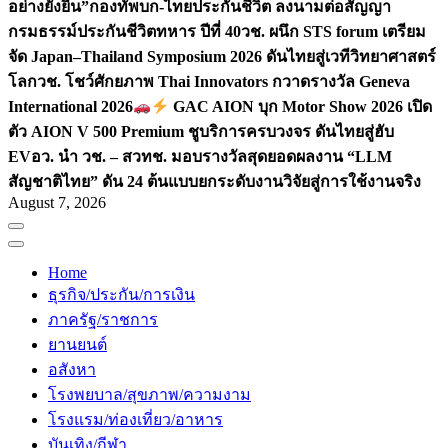
อย่างยั่งยืน”
กองทัพบก-ไทยประกันชีวิต ลงนามต่อสัญญา
กรมธรรม์ประกันชีวิตทหาร ปีที่ 40
วช. ผนึก STS forum เตรียม
จัด Japan–Thailand Symposium 2026 ดันไทยสู่เวทีวิทยาศาสตร์
โลก
วช. โชว์ศักยภาพ Thai Innovators กวาดรางวัล Geneva
International 2026
GAC AION บุก Motor Show 2026 เปิด
ตัว AION V 500 Premium ชูบริการครบวงจร ดันไทยสู่ฮับ
EV
อว. นำ วช. – สวทช. มอบรางวัลสุดยอดผลงาน “LLM
สัญชาติไทย” ดัน 24 ต้นแบบยกระดับงานวิจัยสู่การใช้งานจริง
August 7, 2026
Home
ธุรกิจ/ประกัน/การเงิน
ภาครัฐ/ราชการ
ยานยนต์
อสังหา
โรงพยบาล/สุขภาพ/ความงาม
โรงแรม/ท่องเที่ยว/อาหาร
บันเทิง/กีฬา