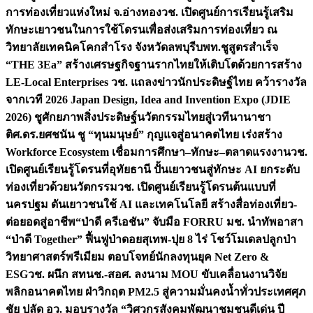
การท่องเที่ยวแห่งใหม่ จ.อ่างทอง
วช. เปิดศูนย์การเรียนรู้เสริม
ทักษะเยาวชนในการใช้โดรนเพื่อส่งเสริมการท่องเที่ยว ณ
วิทยาลัยเทคนิคโคกสำโรง จังหวัดลพบุรี
บพท.ชูสูตรสำเร็จ
“THE 3Ea” สร้างเศรษฐกิจฐานรากไทยให้เติบโตด้วยการสร้าง
LE-Local Enterprises
วช. แถลงข่าวนักประดิษฐ์ไทย คว้ารางวัล
จากเวที 2026 Japan Design, Idea and Invention Expo (JDIE
2026) ชูศักยภาพสิ่งประดิษฐ์นวัตกรรมไทยสู่เวทีนานาชา
ติ
ศ.ดร.ยศชนัน ชู “ทุนมนุษย์” กุญแจสู่อนาคตไทย เร่งสร้าง
Workforce Ecosystem เชื่อมการศึกษา–ทักษะ–ตลาดแรงงาน
วช.
เปิดศูนย์เรียนรู้โดรนที่อุทัยธานี ปั้นเยาวชนสู่ทักษะ AI ยกระดับ
ท่องเที่ยวด้วยนวัตกรรม
วช. เปิดศูนย์เรียนรู้โดรนต้นแบบที่
นครปฐม ดันเยาวชนใช้ AI และเทคโนโลยี สร้างสื่อท่องเที่ยว-
ต่อยอดสู่อาชีพ
“ป่าดี ครีเอชัน” จับมือ FORRU มช. นำทัพอาสา
“ป่าดี Together” ฟื้นฟูป่าดอยสุเทพ-ปุย 8 ไร่ โชว์โมเดลปลูกป่า
วิทยาศาสตร์พรีเมียม ตอบโจทย์นักลงทุนยุค Net Zero &
ESG
วช. ผนึก สทนช.-สอศ. ลงนาม MOU ขับเคลื่อนงานวิจัย
พลิกอนาคตไทย ฝ่าวิกฤต PM2.5 สู่ความมั่นคงน้ำทั่วประเทศ
ศุภ
ชัย ปลัด อว. มอบรางวัล “วิศวกรสังคมพัฒนาชุมชนดีเด่น ปี