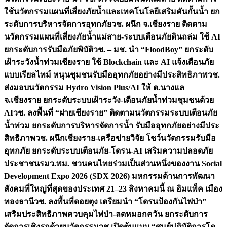
ใช้นวัตกรรมแผนที่เสี่ยงภัยน้ำและเทคโนโลยีเสริมคันกั้นน้ำ ยก
ระดับการบริหารจัดการอุทกภัย
วช. ผนึก จ.เชียงราย ติดตาม
นวัตกรรมแผนที่เสี่ยงภัยน้ำแม่สาย-ระบบเตือนภัยดินถล่ม ใช้ AI
ยกระดับการรับมือภัยพิบัติ
วช. – มช. นำ “FloodBoy” ยกระดับ
เฝ้าระวังน้ำท่วมเชียงราย ใช้ Blockchain และ AI แจ้งเตือนภัย
แบบเรียลไทม์ หนุนชุมชนรับมืออุทกภัยอย่างมีประสิทธิภาพ
วช.
ส่งมอบนวัตกรรม Hydro Vision Plus/AI ให้ ต.นางแล
จ.เชียงราย ยกระดับระบบเฝ้าระวัง-เตือนภัยน้ำท่วมชุมชนด้วย
AI
วช. ลงพื้นที่ “ฝายเชียงราย” ติดตามนวัตกรรมระบบเตือนภัย
น้ำท่วม ยกระดับการบริหารจัดการน้ำ รับมืออุทกภัยอย่างมีประ
สิทธิภาพ
วช. ผนึกเชียงราย-เครือข่ายวิจัย โชว์นวัตกรรมรับมือ
อุทกภัย ยกระดับระบบเตือนภัย-โดรน-AI เสริมความปลอดภัย
ประชาชน
รมว.พม. ชวนคนไทยร่วมเป็นส่วนหนึ่งของงาน Social
Development Expo 2026 (SDX 2026) มหกรรมด้านการพัฒนา
สังคมที่ใหญ่ที่สุดของประเทศ 21–23 สิงหาคมนี้ ณ อิมแพ็ค เมือง
ทองธานี
วช. ลงพื้นที่ดอยตุง เตรียมนำ “โดรนป้องกันไฟป่า”
เสริมประสิทธิภาพควบคุมไฟป่า-ลดหมอกควัน ยกระดับการ
จัดการเชิงรุกด้วยนวัตกรรม
วช.เปิดต้นแบบ “ศูนย์ปฏิบัติการโด