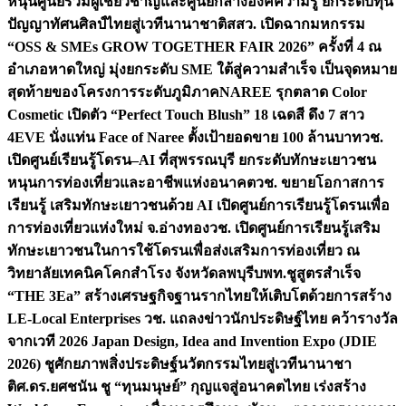
หนุนศูนย์รวมผู้เชี่ยวชาญและศูนย์กลางองค์ความรู้ ยกระดับทุน
ปัญญาทัศนศิลป์ไทยสู่เวทีนานาชาติ
สสว. เปิดฉากมหกรรม
“OSS & SMEs GROW TOGETHER FAIR 2026” ครั้งที่ 4 ณ
อำเภอหาดใหญ่ มุ่งยกระดับ SME ใต้สู่ความสำเร็จ เป็นจุดหมาย
สุดท้ายของโครงการระดับภูมิภาค
NAREE รุกตลาด Color
Cosmetic เปิดตัว “Perfect Touch Blush” 18 เฉดสี ดึง 7 สาว
4EVE นั่งแท่น Face of Naree ตั้งเป้ายอดขาย 100 ล้านบาท
วช.
เปิดศูนย์เรียนรู้โดรน–AI ที่สุพรรณบุรี ยกระดับทักษะเยาวชน
หนุนการท่องเที่ยวและอาชีพแห่งอนาคต
วช. ขยายโอกาสการ
เรียนรู้ เสริมทักษะเยาวชนด้วย AI เปิดศูนย์การเรียนรู้โดรนเพื่อ
การท่องเที่ยวแห่งใหม่ จ.อ่างทอง
วช. เปิดศูนย์การเรียนรู้เสริม
ทักษะเยาวชนในการใช้โดรนเพื่อส่งเสริมการท่องเที่ยว ณ
วิทยาลัยเทคนิคโคกสำโรง จังหวัดลพบุรี
บพท.ชูสูตรสำเร็จ
“THE 3Ea” สร้างเศรษฐกิจฐานรากไทยให้เติบโตด้วยการสร้าง
LE-Local Enterprises
วช. แถลงข่าวนักประดิษฐ์ไทย คว้ารางวัล
จากเวที 2026 Japan Design, Idea and Invention Expo (JDIE
2026) ชูศักยภาพสิ่งประดิษฐ์นวัตกรรมไทยสู่เวทีนานาชา
ติ
ศ.ดร.ยศชนัน ชู “ทุนมนุษย์” กุญแจสู่อนาคตไทย เร่งสร้าง