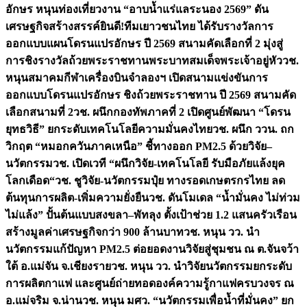
อักษร หนุนท่องเที่ยวงาน “อาบน้ำแร่แลระนอง 2569” ดัน
เศรษฐกิจสร้างสรรค์
ยินดี!ทีมเยาวชนไทย ได้รับรางวัลการ
ออกแบบแผนโดรนแปรอักษร ปี 2569 สนามคัดเลือกที่ 2 มุ่งสู่
การชิงรางวัลถ้วยพระราชทานพระบาทสมเด็จพระเจ้าอยู่หัว
วช.
หนุนสมาคมกีฬาเครื่องบินจำลองฯ เปิดสนามแข่งขันการ
ออกแบบโดรนแปรอักษร ชิงถ้วยพระราชทาน ปี 2569 สนามคัด
เลือกสนามที่ 2
วช. ผนึกกองทัพภาคที่ 2 เปิดศูนย์พัฒนา “โดรน
ยุทธวิธี” ยกระดับเทคโนโลยีความมั่นคงไทย
วช. ผนึก ววน. ถก
วิกฤต “หมอกควันภาคเหนือ” ชี้ทางออก PM2.5 ด้วยวิจัย–
นวัตกรรม
วช. เปิดเวที “ผนึกวิจัย-เทคโนโลยี รับมือภัยแล้งยุค
โลกเดือด“
วช. ชูวิจัย-นวัตกรรมปุ๋ย ทางรอดเกษตรกรไทย ลด
ต้นทุนการผลิต-เพิ่มความยั่งยืน
วช. ดันโมเดล “น้ำมั่นคง ไม่ท่วม
ไม่แล้ง” ปั้นต้นแบบสงขลา–พัทลุง ตั้งเป้าช่วย 1.2 แสนครัวเรือน
สร้างมูลค่าเศรษฐกิจกว่า 900 ล้านบาท
วช. หนุน วว. นำ
นวัตกรรมแก้ปัญหา PM2.5 ต่อยอดงานวิจัยสู่ชุมชน ณ ต.จันจว้า
ใต้ อ.แม่จัน จ.เชียงราย
วช. หนุน วว. นำวิจัยนวัตกรรมยกระดับ
การผลิตกาแฟ และศูนย์ถ่ายทอดองค์ความรู้กาแฟครบวงจร ณ
อ.แม่จริม จ.น่าน
วช. หนุน มศว. “นวัตกรรมเพื่อน้ำที่มั่นคง” ยก