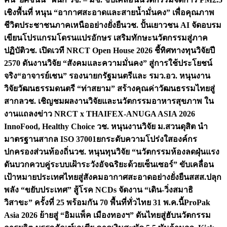
เชิงพื้นที่ หนุน “อากาศสะอาดและสายน้ำมั่นคง” เพื่อคุณภาพ
ชีวิตประชาชนภาคเหนืออย่างยั่งยืน
วช. ปั้นเยาวชน AI จัดอบรม
เขียนโปรแกรมโดรนแปรอักษร เสริมทักษะนวัตกรรมสู่ภาค
ปฏิบัติ
วช. เปิดเวที NRCT Open House 2026 ชี้ทิศทางทุนวิจัยปี
2570 ดันงานวิจัย “สังคมและความมั่นคง” สู่การใช้ประโยชน์
จริง
“อาจารย์เชน” รองนายกรัฐมนตรีและ รมว.อว. หนุนงาน
วิจัยวัฒนธรรมดนตรี “ท่าสยาม” สร้างคุณค่าวัฒนธรรมไทยสู่
สากล
วช. เชิญชมผลงานวิจัยและนวัตกรรมอาหารสุขภาพ ใน
งานแถลงข่าว NRCT x THAIFEX-ANUGA ASIA 2026
InnoFood, Healthy Choice
วช. หนุนงานวิจัย ม.สวนดุสิต นำ
มาตรฐานสากล ISO 37001ยกระดับความโปร่งใสองค์กร
ปกครองส่วนท้องถิ่น
วช. หนุนทุนวิจัย “นวัตกรรมห้องลดฝุ่นแรง
ดันบวกควบคู่ระบบเฝ้าระวังอัจฉริยะด้วยเซ็นเซอร์” ขับเคลื่อน
เป้าหมายประเทศไทยสู่สังคมอากาศสะอาดอย่างยั่งยืน
สสส.ปลุก
พลัง “ขยับประเทศ” สู้โรค NCDs จัดงาน “เดิน-วิ่งสมาธิ
วิสาขะ” ครั้งที่ 25 พร้อมกัน 70 พื้นที่ทั่วไทย 31 พ.ค.นี้
ProPak
Asia 2026 ย้ายสู่ “อิมแพ็ค เมืองทองฯ” ดันไทยสู่ฮับนวัตกรรม