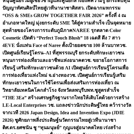
หนุนศูนย์รวมผู้เชี่ยวชาญและศูนย์กลางองค์ความรู้ ยกระดับทุน
ปัญญาทัศนศิลป์ไทยสู่เวทีนานาชาติ
สสว. เปิดฉากมหกรรม
“OSS & SMEs GROW TOGETHER FAIR 2026” ครั้งที่ 4 ณ
อำเภอหาดใหญ่ มุ่งยกระดับ SME ใต้สู่ความสำเร็จ เป็นจุดหมาย
สุดท้ายของโครงการระดับภูมิภาค
NAREE รุกตลาด Color
Cosmetic เปิดตัว “Perfect Touch Blush” 18 เฉดสี ดึง 7 สาว
4EVE นั่งแท่น Face of Naree ตั้งเป้ายอดขาย 100 ล้านบาท
วช.
เปิดศูนย์เรียนรู้โดรน–AI ที่สุพรรณบุรี ยกระดับทักษะเยาวชน
หนุนการท่องเที่ยวและอาชีพแห่งอนาคต
วช. ขยายโอกาสการ
เรียนรู้ เสริมทักษะเยาวชนด้วย AI เปิดศูนย์การเรียนรู้โดรนเพื่อ
การท่องเที่ยวแห่งใหม่ จ.อ่างทอง
วช. เปิดศูนย์การเรียนรู้เสริม
ทักษะเยาวชนในการใช้โดรนเพื่อส่งเสริมการท่องเที่ยว ณ
วิทยาลัยเทคนิคโคกสำโรง จังหวัดลพบุรี
บพท.ชูสูตรสำเร็จ
“THE 3Ea” สร้างเศรษฐกิจฐานรากไทยให้เติบโตด้วยการสร้าง
LE-Local Enterprises
วช. แถลงข่าวนักประดิษฐ์ไทย คว้ารางวัล
จากเวที 2026 Japan Design, Idea and Invention Expo (JDIE
2026) ชูศักยภาพสิ่งประดิษฐ์นวัตกรรมไทยสู่เวทีนานาชา
ติ
ศ.ดร.ยศชนัน ชู “ทุนมนุษย์” กุญแจสู่อนาคตไทย เร่งสร้าง