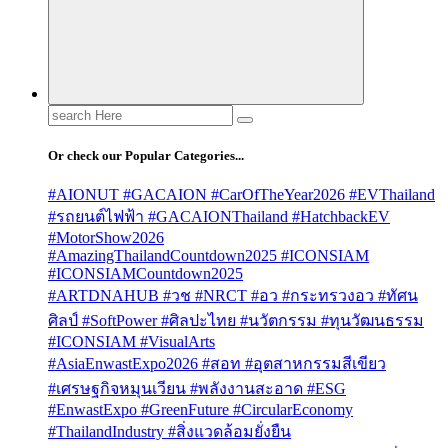
Search
for:
Or check our Popular Categories...
#AIONUT #GACAION #CarOfTheYear2026 #EVThailand
#รถยนต์ไฟฟ้า #GACAIONThailand #HatchbackEV
#MotorShow2026
#AmazingThailandCountdown2025 #ICONSIAM
#ICONSIAMCountdown2025
#ARTDNAHUB #วช #NRCT #อว #กระทรวงอว #ทัศน
ศิลป์ #SoftPower #ศิลปะไทย #นวัตกรรม #ทุนวัฒนธรรม
#ICONSIAM #VisualArts
#AsiaEnwastExpo2026 #สอท #อุตสาหกรรมสีเขียว
#เศรษฐกิจหมุนเวียน #พลังงานสะอาด #ESG
#EnwastExpo #GreenFuture #CircularEconomy
#ThailandIndustry #สิ่งแวดล้อมยั่งยืน