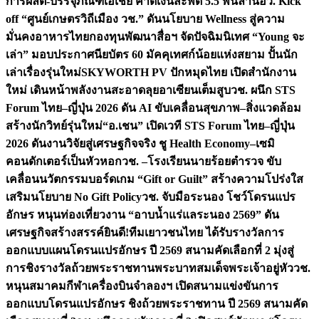
การผลิต-บรรจุภัณฑ์เอเชีย คาดเงินสะพัด 5.5 พันล้าน
อว. Kick
off “ศูนย์เกษตรวิถีเมือง วช.” ดันนโยบาย Wellness สู่ความ
มั่นคงอาหารไทย
กองทุนพัฒนาสื่อฯ จัดปัจฉิมนิเทศ “Young จะ
เล่า” มอบประกาศนียบัตร 60 มัคคุเทศก์น้อยแห่งสยาม ปั้นนัก
เล่าเรื่องรุ่นใหม่
SKYWORTH PV ปักหมุดไทย เปิดสำนักงาน
ใหม่ เดินหน้าพลังงานสะอาดลุยอาเซียนเต็มสูบ
วช. ผนึก STS
Forum ไทย–ญี่ปุ่น 2026 ดัน AI ขับเคลื่อนสุขภาพ–สิ่งแวดล้อม
สร้างนักวิทย์รุ่นใหม่
“อ.เชน” เปิดเวที STS Forum ไทย–ญี่ปุ่น
2026 ดันงานวิจัยสู่เศรษฐกิจจริง ชู Health Economy–เซมิ
คอนดักเตอร์เป็นหัวหอก
วช. –โรงเรียนนายร้อยตำรวจ ขับ
เคลื่อนนวัตกรรมบอร์ดเกม “Gift or Guilt” สร้างความโปร่งใส
เสริมนโยบาย No Gift Policy
วช. จับมือระนอง โชว์โดรนแปร
อักษร หนุนท่องเที่ยวงาน “อาบน้ำแร่แลระนอง 2569” ดัน
เศรษฐกิจสร้างสรรค์
ยินดี!ทีมเยาวชนไทย ได้รับรางวัลการ
ออกแบบแผนโดรนแปรอักษร ปี 2569 สนามคัดเลือกที่ 2 มุ่งสู่
การชิงรางวัลถ้วยพระราชทานพระบาทสมเด็จพระเจ้าอยู่หัว
วช.
หนุนสมาคมกีฬาเครื่องบินจำลองฯ เปิดสนามแข่งขันการ
ออกแบบโดรนแปรอักษร ชิงถ้วยพระราชทาน ปี 2569 สนามคัด