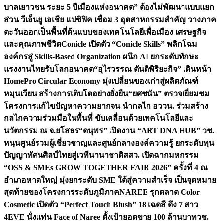
บาลเยาวชน ระยะ 5 ปี
เมืองแห่งอนาคต” ต้องไม่พัฒนาแบบแยก
ส่วน วีเอ็นยู เอเชีย แปซิฟิค เชื่อม 3 อุตสาหกรรมสำคัญ วางภาค
ตะวันออกเป็นพื้นที่ต้นแบบของเทคโนโลยีเพื่อเมือง เศรษฐกิจ
และคุณภาพชีวิต
Conicle เปิดตัว “Conicle Skills” พลิกโฉม
องค์กรสู่ Skills-Based Organization ผนึก AI ยกระดับทักษะ
แรงงานไทยรับโลกอนาคต
“อุไรวรรณ ตันติพิริยะกิจ” เดินหน้า
HomePro Circular Economy มุ่งเปลี่ยนของเก่าสู่ผลิตภัณฑ์
หมุนเวียน สร้างการเติบโตอย่างยั่งยืน
“ยศชนัน” ตรวจเยี่ยมชม
โครงการแก้ไขปัญหาความยากจน นำกลไก อววน. ร่วมสร้าง
กลไกความร่วมมือในพื้นที่ ขับเคลื่อนด้วยเทคโนโลยีและ
นวัตกรรม ณ จ.ยโสธร
“ดนุพร” เปิดงาน “ART DNA HUB” วช.
หนุนศูนย์รวมผู้เชี่ยวชาญและศูนย์กลางองค์ความรู้ ยกระดับทุน
ปัญญาทัศนศิลป์ไทยสู่เวทีนานาชาติ
สสว. เปิดฉากมหกรรม
“OSS & SMEs GROW TOGETHER FAIR 2026” ครั้งที่ 4 ณ
อำเภอหาดใหญ่ มุ่งยกระดับ SME ใต้สู่ความสำเร็จ เป็นจุดหมาย
สุดท้ายของโครงการระดับภูมิภาค
NAREE รุกตลาด Color
Cosmetic เปิดตัว “Perfect Touch Blush” 18 เฉดสี ดึง 7 สาว
4EVE นั่งแท่น Face of Naree ตั้งเป้ายอดขาย 100 ล้านบาท
วช.