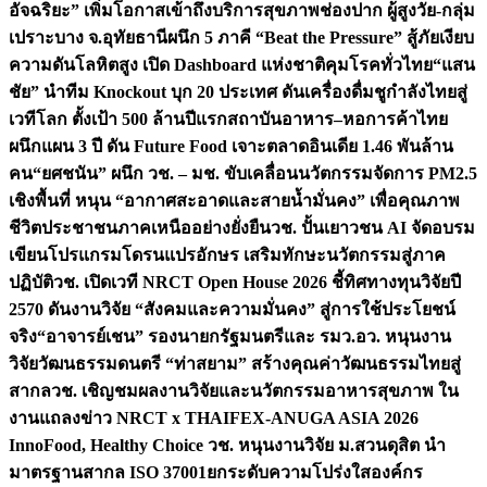
อัจฉริยะ” เพิ่มโอกาสเข้าถึงบริการสุขภาพช่องปาก ผู้สูงวัย-กลุ่ม
เปราะบาง จ.อุทัยธานี
ผนึก 5 ภาคี “Beat the Pressure” สู้ภัยเงียบ
ความดันโลหิตสูง เปิด Dashboard แห่งชาติคุมโรคทั่วไทย
“แสน
ชัย” นำทีม Knockout บุก 20 ประเทศ ดันเครื่องดื่มชูกำลังไทยสู่
เวทีโลก ตั้งเป้า 500 ล้านปีแรก
สถาบันอาหาร–หอการค้าไทย
ผนึกแผน 3 ปี ดัน Future Food เจาะตลาดอินเดีย 1.46 พันล้าน
คน
“ยศชนัน” ผนึก วช. – มช. ขับเคลื่อนนวัตกรรมจัดการ PM2.5
เชิงพื้นที่ หนุน “อากาศสะอาดและสายน้ำมั่นคง” เพื่อคุณภาพ
ชีวิตประชาชนภาคเหนืออย่างยั่งยืน
วช. ปั้นเยาวชน AI จัดอบรม
เขียนโปรแกรมโดรนแปรอักษร เสริมทักษะนวัตกรรมสู่ภาค
ปฏิบัติ
วช. เปิดเวที NRCT Open House 2026 ชี้ทิศทางทุนวิจัยปี
2570 ดันงานวิจัย “สังคมและความมั่นคง” สู่การใช้ประโยชน์
จริง
“อาจารย์เชน” รองนายกรัฐมนตรีและ รมว.อว. หนุนงาน
วิจัยวัฒนธรรมดนตรี “ท่าสยาม” สร้างคุณค่าวัฒนธรรมไทยสู่
สากล
วช. เชิญชมผลงานวิจัยและนวัตกรรมอาหารสุขภาพ ใน
งานแถลงข่าว NRCT x THAIFEX-ANUGA ASIA 2026
InnoFood, Healthy Choice
วช. หนุนงานวิจัย ม.สวนดุสิต นำ
มาตรฐานสากล ISO 37001ยกระดับความโปร่งใสองค์กร