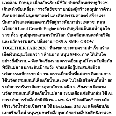
แวดล้อม ปักหมุด เมืองอัจฉริยะมีชีวิต ขับเคลื่อนเศรษฐกิจ
วช.
เดินหน้าขับเคลื่อน “รางวัลธัชชา” ยกย่องผู้สร้างคุณูปการด้าน
สังคมศาสตร์ มนุษยศาสตร์ และศิลปกรรมศาสตร์ สร้างแรง
บันดาลใจและต่อยอดงานวิจัยสู่การพัฒนาประเทศ
วช. หนุน
นโยบาย Local Growth Engine ยกระดับทุเรียนต้นแม่น้ำมูลโค
ราช ตั้ง 9 ศูนย์ชุมชนเกษตรรักษ์โลก ขับเคลื่อนเกษตรด้วยวิจัย
และนวัตกรรม
สสว. ปลื้มงาน “OSS & SMEs GROW
TOGETHER FAIR 2026” ที่สงขลาประสบความสำเร็จ สร้าง
เม็ดเงินหมุนเวียนกว่า 5 ล้านบาท หนุน SMEs ภาคใต้เติบโต
อย่างยั่งยืน
วช. – จังหวัดเชียงราย ตรวจเยี่ยมศูนย์โดรนรับมือภัย
พิบัติแม่สาย ยกระดับเฝ้าระวัง–ช่วยเหลือผู้ประสบภัยด้วย
นวัตกรรม
เชียงราย นำ วช. ตรวจเยี่ยมพื้นที่แม่สาย ติดตามการ
ใช้นวัตกรรมแผนที่เสี่ยงภัยน้ำและเทคโนโลยีเสริมคันกั้นน้ำ ยก
ระดับการบริหารจัดการอุทกภัย
วช. ผนึก จ.เชียงราย ติดตาม
นวัตกรรมแผนที่เสี่ยงภัยน้ำแม่สาย-ระบบเตือนภัยดินถล่ม ใช้ AI
ยกระดับการรับมือภัยพิบัติ
วช. – มช. นำ “FloodBoy” ยกระดับ
เฝ้าระวังน้ำท่วมเชียงราย ใช้ Blockchain และ AI แจ้งเตือนภัย
แบบเรียลไทม์ หนุนชุมชนรับมืออุทกภัยอย่างมีประสิทธิภาพ
วช.