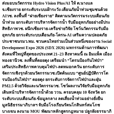
ส่งมอบนวัตกรรม Hydro Vision Plus/AI ให้ ต.นางแล
จ.เชียงราย ยกระดับระบบเฝ้าระวัง-เตือนภัยน้ำท่วมชุมชนด้วย
AI
วช. ลงพื้นที่ “ฝายเชียงราย” ติดตามนวัตกรรมระบบเตือนภัย
น้ำท่วม ยกระดับการบริหารจัดการน้ำ รับมืออุทกภัยอย่างมีประ
สิทธิภาพ
วช. ผนึกเชียงราย-เครือข่ายวิจัย โชว์นวัตกรรมรับมือ
อุทกภัย ยกระดับระบบเตือนภัย-โดรน-AI เสริมความปลอดภัย
ประชาชน
รมว.พม. ชวนคนไทยร่วมเป็นส่วนหนึ่งของงาน Social
Development Expo 2026 (SDX 2026) มหกรรมด้านการพัฒนา
สังคมที่ใหญ่ที่สุดของประเทศ 21–23 สิงหาคมนี้ ณ อิมแพ็ค เมือง
ทองธานี
วช. ลงพื้นที่ดอยตุง เตรียมนำ “โดรนป้องกันไฟป่า”
เสริมประสิทธิภาพควบคุมไฟป่า-ลดหมอกควัน ยกระดับการ
จัดการเชิงรุกด้วยนวัตกรรม
วช.เปิดต้นแบบ “ศูนย์ปฏิบัติการโด
รนป้องกันไฟป่า” ดอยตุง ยกระดับการจัดการไฟป่าและฝุ่น
PM2.5 ด้วยวิจัยและนวัตกรรม
วช. โชว์ผลงานวิจัยรับมืออุทกภัย
เดินหน้าบริหารจัดการน้ำด้วย ววน. ครอบคลุม 10 จังหวัด ยก
ระดับระบบเตือนภัย-ข้อมูลกลาง ลดเสี่ยงน้ำท่วมอย่างยั่งยืน
มูลนิธิธรรมาภิบาลฯ จับมือโรงเรียนรัตนโกสินทร์สมโภช
บางเขน ลงนาม MOU พัฒนาหลักสูตรกฎหมาย ปลูกฝังธรรมาภิ