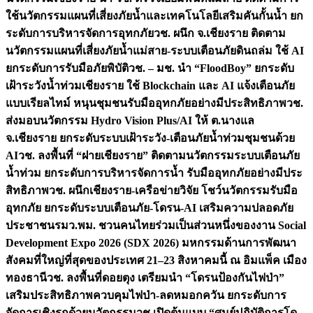
ใช้นวัตกรรมแผนที่เสี่ยงภัยน้ำและเทคโนโลยีเสริมคันกั้นน้ำ ยก
ระดับการบริหารจัดการอุทกภัย
วช. ผนึก จ.เชียงราย ติดตาม
นวัตกรรมแผนที่เสี่ยงภัยน้ำแม่สาย-ระบบเตือนภัยดินถล่ม ใช้ AI
ยกระดับการรับมือภัยพิบัติ
วช. – มช. นำ “FloodBoy” ยกระดับ
เฝ้าระวังน้ำท่วมเชียงราย ใช้ Blockchain และ AI แจ้งเตือนภัย
แบบเรียลไทม์ หนุนชุมชนรับมืออุทกภัยอย่างมีประสิทธิภาพ
วช.
ส่งมอบนวัตกรรม Hydro Vision Plus/AI ให้ ต.นางแล
จ.เชียงราย ยกระดับระบบเฝ้าระวัง-เตือนภัยน้ำท่วมชุมชนด้วย
AI
วช. ลงพื้นที่ “ฝายเชียงราย” ติดตามนวัตกรรมระบบเตือนภัย
น้ำท่วม ยกระดับการบริหารจัดการน้ำ รับมืออุทกภัยอย่างมีประ
สิทธิภาพ
วช. ผนึกเชียงราย-เครือข่ายวิจัย โชว์นวัตกรรมรับมือ
อุทกภัย ยกระดับระบบเตือนภัย-โดรน-AI เสริมความปลอดภัย
ประชาชน
รมว.พม. ชวนคนไทยร่วมเป็นส่วนหนึ่งของงาน Social
Development Expo 2026 (SDX 2026) มหกรรมด้านการพัฒนา
สังคมที่ใหญ่ที่สุดของประเทศ 21–23 สิงหาคมนี้ ณ อิมแพ็ค เมือง
ทองธานี
วช. ลงพื้นที่ดอยตุง เตรียมนำ “โดรนป้องกันไฟป่า”
เสริมประสิทธิภาพควบคุมไฟป่า-ลดหมอกควัน ยกระดับการ
จัดการเชิงรุกด้วยนวัตกรรม
วช.เปิดต้นแบบ “ศูนย์ปฏิบัติการโด