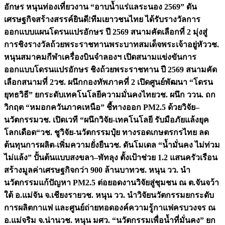
อักษร หนุนท่องเที่ยวงาน “อาบน้ำแร่แลระนอง 2569” ดัน
เศรษฐกิจสร้างสรรค์
ยินดี!ทีมเยาวชนไทย ได้รับรางวัลการ
ออกแบบแผนโดรนแปรอักษร ปี 2569 สนามคัดเลือกที่ 2 มุ่งสู่
การชิงรางวัลถ้วยพระราชทานพระบาทสมเด็จพระเจ้าอยู่หัว
วช.
หนุนสมาคมกีฬาเครื่องบินจำลองฯ เปิดสนามแข่งขันการ
ออกแบบโดรนแปรอักษร ชิงถ้วยพระราชทาน ปี 2569 สนามคัด
เลือกสนามที่ 2
วช. ผนึกกองทัพภาคที่ 2 เปิดศูนย์พัฒนา “โดรน
ยุทธวิธี” ยกระดับเทคโนโลยีความมั่นคงไทย
วช. ผนึก ววน. ถก
วิกฤต “หมอกควันภาคเหนือ” ชี้ทางออก PM2.5 ด้วยวิจัย–
นวัตกรรม
วช. เปิดเวที “ผนึกวิจัย-เทคโนโลยี รับมือภัยแล้งยุค
โลกเดือด“
วช. ชูวิจัย-นวัตกรรมปุ๋ย ทางรอดเกษตรกรไทย ลด
ต้นทุนการผลิต-เพิ่มความยั่งยืน
วช. ดันโมเดล “น้ำมั่นคง ไม่ท่วม
ไม่แล้ง” ปั้นต้นแบบสงขลา–พัทลุง ตั้งเป้าช่วย 1.2 แสนครัวเรือน
สร้างมูลค่าเศรษฐกิจกว่า 900 ล้านบาท
วช. หนุน วว. นำ
นวัตกรรมแก้ปัญหา PM2.5 ต่อยอดงานวิจัยสู่ชุมชน ณ ต.จันจว้า
ใต้ อ.แม่จัน จ.เชียงราย
วช. หนุน วว. นำวิจัยนวัตกรรมยกระดับ
การผลิตกาแฟ และศูนย์ถ่ายทอดองค์ความรู้กาแฟครบวงจร ณ
อ.แม่จริม จ.น่าน
วช. หนุน มศว. “นวัตกรรมเพื่อน้ำที่มั่นคง” ยก