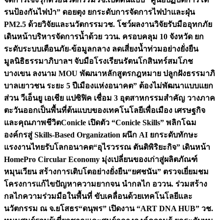
รนป้องกันไฟป่า” ดอยตุง ยกระดับการจัดการไฟป่าและฝุ่น
PM2.5 ด้วยวิจัยและนวัตกรรม
วช. โชว์ผลงานวิจัยรับมืออุทกภัย
เดินหน้าบริหารจัดการน้ำด้วย ววน. ครอบคลุม 10 จังหวัด ยก
ระดับระบบเตือนภัย-ข้อมูลกลาง ลดเสี่ยงน้ำท่วมอย่างยั่งยืน
มูลนิธิธรรมาภิบาลฯ จับมือโรงเรียนรัตนโกสินทร์สมโภช
บางเขน ลงนาม MOU พัฒนาหลักสูตรกฎหมาย ปลูกฝังธรรมาภิ
บาลเยาวชน ระยะ 5 ปี
เมืองแห่งอนาคต” ต้องไม่พัฒนาแบบแยก
ส่วน วีเอ็นยู เอเชีย แปซิฟิค เชื่อม 3 อุตสาหกรรมสำคัญ วางภาค
ตะวันออกเป็นพื้นที่ต้นแบบของเทคโนโลยีเพื่อเมือง เศรษฐกิจ
และคุณภาพชีวิต
Conicle เปิดตัว “Conicle Skills” พลิกโฉม
องค์กรสู่ Skills-Based Organization ผนึก AI ยกระดับทักษะ
แรงงานไทยรับโลกอนาคต
“อุไรวรรณ ตันติพิริยะกิจ” เดินหน้า
HomePro Circular Economy มุ่งเปลี่ยนของเก่าสู่ผลิตภัณฑ์
หมุนเวียน สร้างการเติบโตอย่างยั่งยืน
“ยศชนัน” ตรวจเยี่ยมชม
โครงการแก้ไขปัญหาความยากจน นำกลไก อววน. ร่วมสร้าง
กลไกความร่วมมือในพื้นที่ ขับเคลื่อนด้วยเทคโนโลยีและ
นวัตกรรม ณ จ.ยโสธร
“ดนุพร” เปิดงาน “ART DNA HUB” วช.