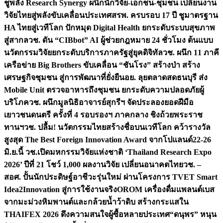
ชูพลัง Research Synergy ผนึกนักวิจัย-เอกชน-ชุมชน เปลี่ยนงาน
วิจัยไทยสู่พลังขับเคลื่อนประเทศ
สรพ. ครบรอบ 17 ปี ชูมาตรฐาน
HA ไทยสู่เวทีโลก ปักหมุด Digital Health ยกระดับระบบสุขภาพ
สู่สากล
วช. ดัน “CIBbot” AI ผู้ช่วยกฎหมาย 24 ชั่วโมง ต้นแบบ
นวัตกรรมวิจัยยกระดับบริการภาครัฐสู่ยุคดิจิทัล
วช. ผนึก 11 ภาคี
เครือข่าย Big Brothers ขับเคลื่อน “ชันโรง” สร้างป่า สร้าง
เศรษฐกิจชุมชน สู่การพัฒนาที่ยั่งยืน
อย. ลุยตลาดสดธนบุรี ส่ง
Mobile Unit ตรวจอาหารถึงชุมชน ยกระดับความปลอดภัยผู้
บริโภค
วช. ผนึกมูลนิธิอาจารย์สุกรีฯ จัดประลองยอดฝีมือ
เยาวชนดนตรี ครั้งที่ 4 รอบรองฯ ภาคกลาง ชิงถ้วยพระราช
ทานฯ
วช. ปลื้ม! นวัตกรรมไทยสร้างชื่อบนเวทีโลก คว้ารางวัล
สูงสุด The Best Foreign Innovation Award จากโปแลนด์
22-26
มิ.ย.นี้ วช.เปิดมหกรรมวิจัยแห่งชาติ ‘Thailand Research Expo
2026’ ปีที่ 21 โชว์ 1,000 ผลงานวิจัย เปลี่ยนอนาคตไทย
วช. –
สอศ. ปั้นนักประดิษฐ์อาชีวะรุ่นใหม่ ผ่านโครงการ TVET Smart
Idea2Innovation สู่การใช้งานจริง
OROM เครื่องดื่มแพลนต์เบส
จากมะม่วงหิมพานต์และกล้วยน้ำว้าดิบ สร้างกระแสใน
THAIFEX 2026 ดึงความสนใจผู้ซื้อหลายประเทศ
“ดนุพร” หนุน