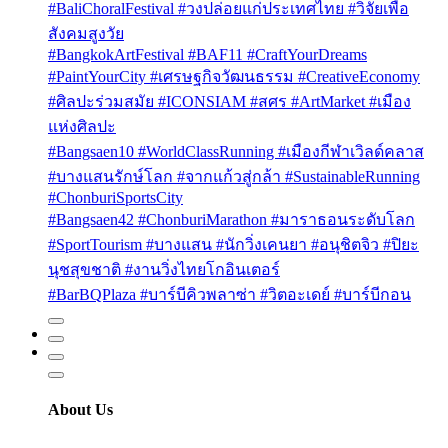
#BaliChoralFestival #วงปล่อยแก่ประเทศไทย #วิจัยเพื่อ
สังคมสูงวัย
#BangkokArtFestival #BAF11 #CraftYourDreams
#PaintYourCity #เศรษฐกิจวัฒนธรรม #CreativeEconomy
#ศิลปะร่วมสมัย #ICONSIAM #สศร #ArtMarket #เมือง
แห่งศิลปะ
#Bangsaen10 #WorldClassRunning #เมืองกีฬาเวิลด์คลาส
#บางแสนรักษ์โลก #จากแก้วสู่กล้า #SustainableRunning
#ChonburiSportsCity
#Bangsaen42 #ChonburiMarathon #มาราธอนระดับโลก
#SportTourism #บางแสน #นักวิ่งเคนยา #อนุชิตจิว #ปิยะ
นุชสุขชาติ #งานวิ่งไทยโกอินเตอร์
#BarBQPlaza #บาร์บีคิวพลาซ่า #วิตอะเดย์ #บาร์บีกอน
About Us