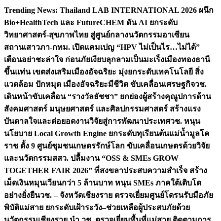
Skip
Trending News:
Thailand LAB INTERNATIONAL 2026 ผนึก
to
Bio+HealthTech และ FutureCHEM ดัน AI ยกระดับ
content
วิทยาศาสตร์-สุขภาพไทย สู่ศูนย์กลางนวัตกรรมอาเซียน
สถานเสาวภา-กทม. เปิดแคมเปญ “HPV ไม่เป็นไร…ไม่ได้”
เตือนอย่าชะล่าใจ ก่อนภัยเงียบลุกลามเป็นมะเร็ง
เมืองทองธานี
ขึ้นแท่น เขตส่งเสริมเมืองอัจฉริยะ มุ่งยกระดับเทคโนโลยี สิ่ง
แวดล้อม ปักหมุด เมืองอัจฉริยะมีชีวิต ขับเคลื่อนเศรษฐกิจ
วช.
เดินหน้าขับเคลื่อน “รางวัลธัชชา” ยกย่องผู้สร้างคุณูปการด้าน
สังคมศาสตร์ มนุษยศาสตร์ และศิลปกรรมศาสตร์ สร้างแรง
บันดาลใจและต่อยอดงานวิจัยสู่การพัฒนาประเทศ
วช. หนุน
นโยบาย Local Growth Engine ยกระดับทุเรียนต้นแม่น้ำมูลโค
ราช ตั้ง 9 ศูนย์ชุมชนเกษตรรักษ์โลก ขับเคลื่อนเกษตรด้วยวิจัย
และนวัตกรรม
สสว. ปลื้มงาน “OSS & SMEs GROW
TOGETHER FAIR 2026” ที่สงขลาประสบความสำเร็จ สร้าง
เม็ดเงินหมุนเวียนกว่า 5 ล้านบาท หนุน SMEs ภาคใต้เติบโต
อย่างยั่งยืน
วช. – จังหวัดเชียงราย ตรวจเยี่ยมศูนย์โดรนรับมือภัย
พิบัติแม่สาย ยกระดับเฝ้าระวัง–ช่วยเหลือผู้ประสบภัยด้วย
นวัตกรรม
เชียงราย นำ วช. ตรวจเยี่ยมพื้นที่แม่สาย ติดตามการ