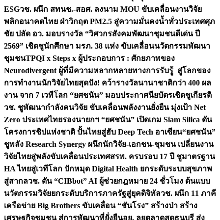
ESG
วช. ผนึก สทนช.-สอศ. ลงนาม MOU ขับเคลื่อนงานวิจัย
พลิกอนาคตไทย ฝ่าวิกฤต PM2.5 สู่ความมั่นคงน้ำทั่วประเทศ
ศุภ
ชัย ปลัด อว. มอบรางวัล “วิศวกรสังคมพัฒนาชุมชนดีเด่น ปี
2569” เชิดชูนักศึกษา มรภ. 38 แห่ง ขับเคลื่อนนวัตกรรมพัฒนา
ชุมชน
TPQI x Steps x ผู้ประกอบการ : ศักยภาพของ
Neurodivergent ผู้ที่มีความหลากหลายทางการรับรู้ สู่โลกของ
การทำงาน
นักวิจัยไทยสุดปัง! คว้ารางวัลนานาชาติกว่า 400 ผล
งาน จาก 7 เวทีโลก “ยศชนัน” มอบประกาศนียบัตรเชิดชูเกียรติ
วช. ชูพัฒนากำลังคนวิจัย ขับเคลื่อนพลังงานยั่งยืน มุ่งเป้า Net
Zero ประเทศไทย
รองนายกฯ “ยศชนัน” เปิดเกม Siam Silica ดัน
โครงการชิปแห่งชาติ ปั้นไทยสู่ฮับ Deep Tech อาเซียน
“ยศชนัน”
ชูพลัง Research Synergy ผนึกนักวิจัย-เอกชน-ชุมชน เปลี่ยนงาน
วิจัยไทยสู่พลังขับเคลื่อนประเทศ
สรพ. ครบรอบ 17 ปี ชูมาตรฐาน
HA ไทยสู่เวทีโลก ปักหมุด Digital Health ยกระดับระบบสุขภาพ
สู่สากล
วช. ดัน “CIBbot” AI ผู้ช่วยกฎหมาย 24 ชั่วโมง ต้นแบบ
นวัตกรรมวิจัยยกระดับบริการภาครัฐสู่ยุคดิจิทัล
วช. ผนึก 11 ภาคี
เครือข่าย Big Brothers ขับเคลื่อน “ชันโรง” สร้างป่า สร้าง
เศรษฐกิจชุมชน สู่การพัฒนาที่ยั่งยืน
อย. ลุยตลาดสดธนบุรี ส่ง