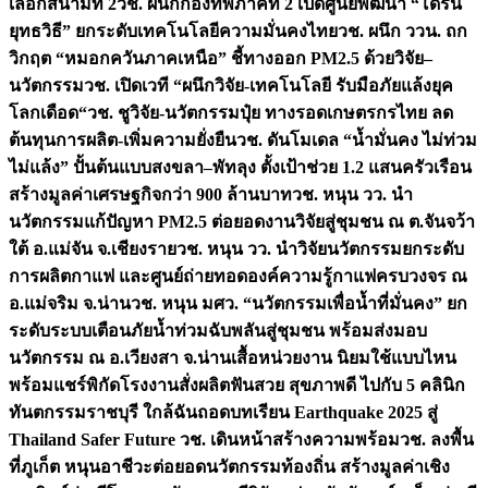
เลือกสนามที่ 2
วช. ผนึกกองทัพภาคที่ 2 เปิดศูนย์พัฒนา “โดรน
ยุทธวิธี” ยกระดับเทคโนโลยีความมั่นคงไทย
วช. ผนึก ววน. ถก
วิกฤต “หมอกควันภาคเหนือ” ชี้ทางออก PM2.5 ด้วยวิจัย–
นวัตกรรม
วช. เปิดเวที “ผนึกวิจัย-เทคโนโลยี รับมือภัยแล้งยุค
โลกเดือด“
วช. ชูวิจัย-นวัตกรรมปุ๋ย ทางรอดเกษตรกรไทย ลด
ต้นทุนการผลิต-เพิ่มความยั่งยืน
วช. ดันโมเดล “น้ำมั่นคง ไม่ท่วม
ไม่แล้ง” ปั้นต้นแบบสงขลา–พัทลุง ตั้งเป้าช่วย 1.2 แสนครัวเรือน
สร้างมูลค่าเศรษฐกิจกว่า 900 ล้านบาท
วช. หนุน วว. นำ
นวัตกรรมแก้ปัญหา PM2.5 ต่อยอดงานวิจัยสู่ชุมชน ณ ต.จันจว้า
ใต้ อ.แม่จัน จ.เชียงราย
วช. หนุน วว. นำวิจัยนวัตกรรมยกระดับ
การผลิตกาแฟ และศูนย์ถ่ายทอดองค์ความรู้กาแฟครบวงจร ณ
อ.แม่จริม จ.น่าน
วช. หนุน มศว. “นวัตกรรมเพื่อน้ำที่มั่นคง” ยก
ระดับระบบเตือนภัยน้ำท่วมฉับพลันสู่ชุมชน พร้อมส่งมอบ
นวัตกรรม ณ อ.เวียงสา จ.น่าน
เสื้อหน่วยงาน นิยมใช้แบบไหน
พร้อมแชร์พิกัดโรงงานสั่งผลิต
ฟันสวย สุขภาพดี ไปกับ 5 คลินิก
ทันตกรรมราชบุรี ใกล้ฉัน
ถอดบทเรียน Earthquake 2025 สู่
Thailand Safer Future วช. เดินหน้าสร้างความพร้อม
วช. ลงพื้น
ที่ภูเก็ต หนุนอาชีวะต่อยอดนวัตกรรมท้องถิ่น สร้างมูลค่าเชิง