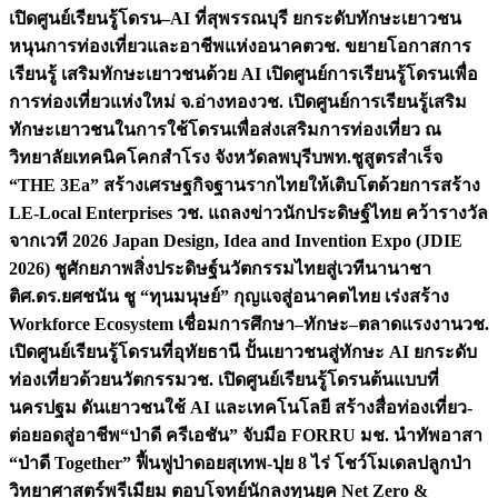
เปิดศูนย์เรียนรู้โดรน–AI ที่สุพรรณบุรี ยกระดับทักษะเยาวชน
หนุนการท่องเที่ยวและอาชีพแห่งอนาคต
วช. ขยายโอกาสการ
เรียนรู้ เสริมทักษะเยาวชนด้วย AI เปิดศูนย์การเรียนรู้โดรนเพื่อ
การท่องเที่ยวแห่งใหม่ จ.อ่างทอง
วช. เปิดศูนย์การเรียนรู้เสริม
ทักษะเยาวชนในการใช้โดรนเพื่อส่งเสริมการท่องเที่ยว ณ
วิทยาลัยเทคนิคโคกสำโรง จังหวัดลพบุรี
บพท.ชูสูตรสำเร็จ
“THE 3Ea” สร้างเศรษฐกิจฐานรากไทยให้เติบโตด้วยการสร้าง
LE-Local Enterprises
วช. แถลงข่าวนักประดิษฐ์ไทย คว้ารางวัล
จากเวที 2026 Japan Design, Idea and Invention Expo (JDIE
2026) ชูศักยภาพสิ่งประดิษฐ์นวัตกรรมไทยสู่เวทีนานาชา
ติ
ศ.ดร.ยศชนัน ชู “ทุนมนุษย์” กุญแจสู่อนาคตไทย เร่งสร้าง
Workforce Ecosystem เชื่อมการศึกษา–ทักษะ–ตลาดแรงงาน
วช.
เปิดศูนย์เรียนรู้โดรนที่อุทัยธานี ปั้นเยาวชนสู่ทักษะ AI ยกระดับ
ท่องเที่ยวด้วยนวัตกรรม
วช. เปิดศูนย์เรียนรู้โดรนต้นแบบที่
นครปฐม ดันเยาวชนใช้ AI และเทคโนโลยี สร้างสื่อท่องเที่ยว-
ต่อยอดสู่อาชีพ
“ป่าดี ครีเอชัน” จับมือ FORRU มช. นำทัพอาสา
“ป่าดี Together” ฟื้นฟูป่าดอยสุเทพ-ปุย 8 ไร่ โชว์โมเดลปลูกป่า
วิทยาศาสตร์พรีเมียม ตอบโจทย์นักลงทุนยุค Net Zero &