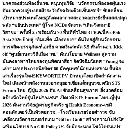
ปกครองส่วนท้องถิ่น
วช. หนุนทุนวิจัย “นวัตกรรมห้องลดฝุ่นแรง
ดันบวกควบคู่ระบบเฝ้าระวังอัจฉริยะด้วยเซ็นเซอร์” ขับเคลื่อน
เป้าหมายประเทศไทยสู่สังคมอากาศสะอาดอย่างยั่งยืน
สสส.ปลุก
พลัง “ขยับประเทศ” สู้โรค NCDs จัดงาน “เดิน-วิ่งสมาธิ
วิสาขะ” ครั้งที่ 25 พร้อมกัน 70 พื้นที่ทั่วไทย 31 พ.ค.นี้
ProPak
Asia 2026 ย้ายสู่ “อิมแพ็ค เมืองทองฯ” ดันไทยสู่ฮับนวัตกรรม
การผลิต-บรรจุภัณฑ์เอเชีย คาดเงินสะพัด 5.5 พันล้าน
อว. Kick
off “ศูนย์เกษตรวิถีเมือง วช.” ดันนโยบาย Wellness สู่ความ
มั่นคงอาหารไทย
กองทุนพัฒนาสื่อฯ จัดปัจฉิมนิเทศ “Young จะ
เล่า” มอบประกาศนียบัตร 60 มัคคุเทศก์น้อยแห่งสยาม ปั้นนัก
เล่าเรื่องรุ่นใหม่
SKYWORTH PV ปักหมุดไทย เปิดสำนักงาน
ใหม่ เดินหน้าพลังงานสะอาดลุยอาเซียนเต็มสูบ
วช. ผนึก STS
Forum ไทย–ญี่ปุ่น 2026 ดัน AI ขับเคลื่อนสุขภาพ–สิ่งแวดล้อม
สร้างนักวิทย์รุ่นใหม่
“อ.เชน” เปิดเวที STS Forum ไทย–ญี่ปุ่น
2026 ดันงานวิจัยสู่เศรษฐกิจจริง ชู Health Economy–เซมิ
คอนดักเตอร์เป็นหัวหอก
วช. –โรงเรียนนายร้อยตำรวจ ขับ
เคลื่อนนวัตกรรมบอร์ดเกม “Gift or Guilt” สร้างความโปร่งใส
เสริมนโยบาย No Gift Policy
วช. จับมือระนอง โชว์โดรนแปร