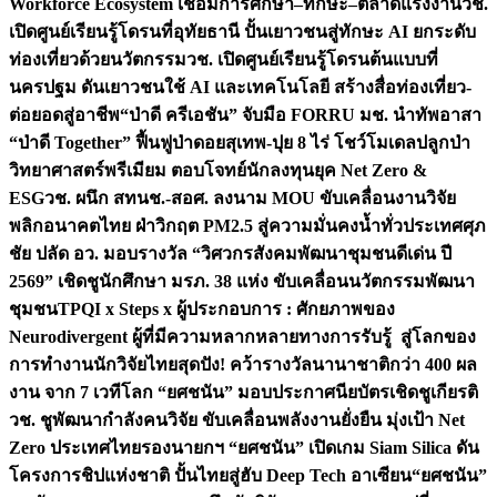
Workforce Ecosystem เชื่อมการศึกษา–ทักษะ–ตลาดแรงงาน
วช.
เปิดศูนย์เรียนรู้โดรนที่อุทัยธานี ปั้นเยาวชนสู่ทักษะ AI ยกระดับ
ท่องเที่ยวด้วยนวัตกรรม
วช. เปิดศูนย์เรียนรู้โดรนต้นแบบที่
นครปฐม ดันเยาวชนใช้ AI และเทคโนโลยี สร้างสื่อท่องเที่ยว-
ต่อยอดสู่อาชีพ
“ป่าดี ครีเอชัน” จับมือ FORRU มช. นำทัพอาสา
“ป่าดี Together” ฟื้นฟูป่าดอยสุเทพ-ปุย 8 ไร่ โชว์โมเดลปลูกป่า
วิทยาศาสตร์พรีเมียม ตอบโจทย์นักลงทุนยุค Net Zero &
ESG
วช. ผนึก สทนช.-สอศ. ลงนาม MOU ขับเคลื่อนงานวิจัย
พลิกอนาคตไทย ฝ่าวิกฤต PM2.5 สู่ความมั่นคงน้ำทั่วประเทศ
ศุภ
ชัย ปลัด อว. มอบรางวัล “วิศวกรสังคมพัฒนาชุมชนดีเด่น ปี
2569” เชิดชูนักศึกษา มรภ. 38 แห่ง ขับเคลื่อนนวัตกรรมพัฒนา
ชุมชน
TPQI x Steps x ผู้ประกอบการ : ศักยภาพของ
Neurodivergent ผู้ที่มีความหลากหลายทางการรับรู้ สู่โลกของ
การทำงาน
นักวิจัยไทยสุดปัง! คว้ารางวัลนานาชาติกว่า 400 ผล
งาน จาก 7 เวทีโลก “ยศชนัน” มอบประกาศนียบัตรเชิดชูเกียรติ
วช. ชูพัฒนากำลังคนวิจัย ขับเคลื่อนพลังงานยั่งยืน มุ่งเป้า Net
Zero ประเทศไทย
รองนายกฯ “ยศชนัน” เปิดเกม Siam Silica ดัน
โครงการชิปแห่งชาติ ปั้นไทยสู่ฮับ Deep Tech อาเซียน
“ยศชนัน”