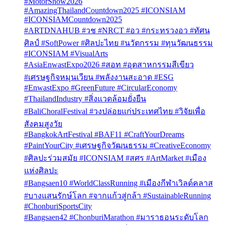
#MotorShow2026
#AmazingThailandCountdown2025 #ICONSIAM
#ICONSIAMCountdown2025
#ARTDNAHUB #วช #NRCT #อว #กระทรวงอว #ทัศน
ศิลป์ #SoftPower #ศิลปะไทย #นวัตกรรม #ทุนวัฒนธรรม
#ICONSIAM #VisualArts
#AsiaEnwastExpo2026 #สอท #อุตสาหกรรมสีเขียว
#เศรษฐกิจหมุนเวียน #พลังงานสะอาด #ESG
#EnwastExpo #GreenFuture #CircularEconomy
#ThailandIndustry #สิ่งแวดล้อมยั่งยืน
#BaliChoralFestival #วงปล่อยแก่ประเทศไทย #วิจัยเพื่อ
สังคมสูงวัย
#BangkokArtFestival #BAF11 #CraftYourDreams
#PaintYourCity #เศรษฐกิจวัฒนธรรม #CreativeEconomy
#ศิลปะร่วมสมัย #ICONSIAM #สศร #ArtMarket #เมือง
แห่งศิลปะ
#Bangsaen10 #WorldClassRunning #เมืองกีฬาเวิลด์คลาส
#บางแสนรักษ์โลก #จากแก้วสู่กล้า #SustainableRunning
#ChonburiSportsCity
#Bangsaen42 #ChonburiMarathon #มาราธอนระดับโลก