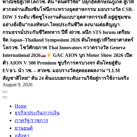
พาณิชย์สู่เวทีโลก
วช. ดัน “ดนตรีวิจัย” ปลุกอัตลักษณ์ภูเก็ต สู่เวที
สากลผ่านเสียงซิมโฟนี
กระทรวงอุตสาหกรรม มอบรางวัล CSR-
DIW 3 ระดับ เชิดชูโรงงานต้นแบบ“อุตสาหกรรมดี อยู่คู่ชุมชน
อย่างยั่งยืน”
กองทัพบก-ไทยประกันชีวิต ลงนามต่อสัญญา
กรมธรรม์ประกันชีวิตทหาร ปีที่ 40
วช. ผนึก STS forum เตรียม
จัด Japan–Thailand Symposium 2026 ดันไทยสู่เวทีวิทยาศาสตร์
โลก
วช. โชว์ศักยภาพ Thai Innovators กวาดรางวัล Geneva
International 2026
GAC AION บุก Motor Show 2026 เปิด
ตัว AION V 500 Premium ชูบริการครบวงจร ดันไทยสู่ฮับ
EV
อว. นำ วช. – สวทช. มอบรางวัลสุดยอดผลงาน “LLM
สัญชาติไทย” ดัน 24 ต้นแบบยกระดับงานวิจัยสู่การใช้งานจริง
August 9, 2026
Home
ธุรกิจ/ประกัน/การเงิน
ภาครัฐ/ราชการ
ยานยนต์
อสังหา