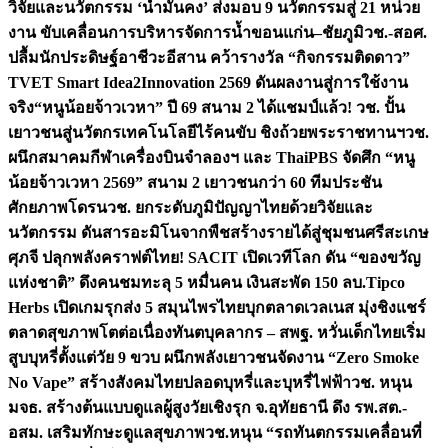
วิจัยและนวัตกรรม ‘น้ำมั่นคง’ ส่งมอบ 9 นวัตกรรมสู่ 21 หน่วย
งาน ขับเคลื่อนการบริหารจัดการน้ำขอนแก่น–ชัยภูมิ
วช.-สอศ.
ปลื้มนักประดิษฐ์อาชีวะอีสาน คว้ารางวัล “กิจกรรมติดดาว”
TVET Smart Idea2Innovation 2569 ดันผลงานสู่การใช้งาน
จริง
“หนูน้อยจ้าวเวหา” ปี 69 สนาม 2 ได้แชมป์แล้ว! วช. ปั้น
เยาวชนสู่นวัตกรเทคโนโลยีไร้คนขับ ชิงถ้วยพระราชทานฯ
วช.
ผนึกสมาคมกีฬาเครื่องบินจำลองฯ และ ThaiPBS จัดศึก “หนู
น้อยจ้าวเวหา 2569” สนาม 2 เยาวชนกว่า 60 ทีมประชัน
ศักยภาพโดรน
วช. ยกระดับภูมิปัญญาไทยด้วยวิจัยและ
นวัตกรรม ดันสารอะมิโนจากพืชสร้างรายได้สู่ชุมชนศรีสะเกษ
ศุภจี ปลุกพลังคราฟต์ไทย! SACIT เปิดเวทีโลก ดัน “ของขวัญ
แห่งชาติ” ดึงคนชมทะลุ 5 หมื่นคน เงินสะพัด 150 ลบ.
Tipco
Herbs เปิดเกมรุกส่ง 5 สมุนไพรไทยบุกตลาดเวลเนส มุ่งชิงแชร์
ตลาดสุขภาพโตต่อเนื่อง
ทันตบุคลากร – สพฐ. หวั่นเด็กไทยเริ่ม
สูบบุหรี่ตั้งแต่วัย 9 ขวบ ผนึกพลังเยาวชนจัดงาน “Zero Smoke
No Vape” สร้างสังคมไทยปลอดบุหรี่และบุหรี่ไฟฟ้า
วช. หนุน
มจธ. สร้างต้นแบบดูแลผู้สูงวัยเชิงรุก จ.อุทัยธานี ดึง รพ.สต.-
อสม. เสริมทักษะดูแลสุขภาพ
วช.หนุน “รถทันตกรรมเคลื่อนที่