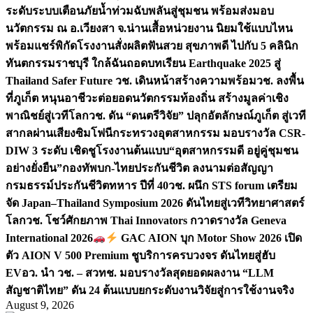
ระดับระบบเตือนภัยน้ำท่วมฉับพลันสู่ชุมชน พร้อมส่งมอบ
นวัตกรรม ณ อ.เวียงสา จ.น่าน
เสื้อหน่วยงาน นิยมใช้แบบไหน
พร้อมแชร์พิกัดโรงงานสั่งผลิต
ฟันสวย สุขภาพดี ไปกับ 5 คลินิก
ทันตกรรมราชบุรี ใกล้ฉัน
ถอดบทเรียน Earthquake 2025 สู่
Thailand Safer Future วช. เดินหน้าสร้างความพร้อม
วช. ลงพื้น
ที่ภูเก็ต หนุนอาชีวะต่อยอดนวัตกรรมท้องถิ่น สร้างมูลค่าเชิง
พาณิชย์สู่เวทีโลก
วช. ดัน “ดนตรีวิจัย” ปลุกอัตลักษณ์ภูเก็ต สู่เวที
สากลผ่านเสียงซิมโฟนี
กระทรวงอุตสาหกรรม มอบรางวัล CSR-
DIW 3 ระดับ เชิดชูโรงงานต้นแบบ“อุตสาหกรรมดี อยู่คู่ชุมชน
อย่างยั่งยืน”
กองทัพบก-ไทยประกันชีวิต ลงนามต่อสัญญา
กรมธรรม์ประกันชีวิตทหาร ปีที่ 40
วช. ผนึก STS forum เตรียม
จัด Japan–Thailand Symposium 2026 ดันไทยสู่เวทีวิทยาศาสตร์
โลก
วช. โชว์ศักยภาพ Thai Innovators กวาดรางวัล Geneva
International 2026
GAC AION บุก Motor Show 2026 เปิด
ตัว AION V 500 Premium ชูบริการครบวงจร ดันไทยสู่ฮับ
EV
อว. นำ วช. – สวทช. มอบรางวัลสุดยอดผลงาน “LLM
สัญชาติไทย” ดัน 24 ต้นแบบยกระดับงานวิจัยสู่การใช้งานจริง
August 9, 2026