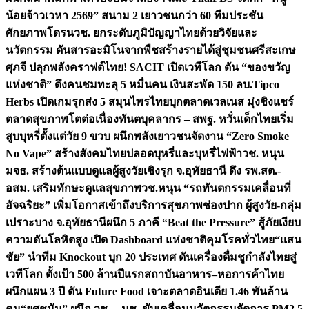
น้อยจ้าวเวหา 2569” สนาม 2 เยาวชนกว่า 60 ทีมประชัน
ศักยภาพโดรน
วช. ยกระดับภูมิปัญญาไทยด้วยวิจัยและ
นวัตกรรม ดันสารอะมิโนจากพืชสร้างรายได้สู่ชุมชนศรีสะเกษ
ศุภจี ปลุกพลังคราฟต์ไทย! SACIT เปิดเวทีโลก ดัน “ของขวัญ
แห่งชาติ” ดึงคนชมทะลุ 5 หมื่นคน เงินสะพัด 150 ลบ.
Tipco
Herbs เปิดเกมรุกส่ง 5 สมุนไพรไทยบุกตลาดเวลเนส มุ่งชิงแชร์
ตลาดสุขภาพโตต่อเนื่อง
ทันตบุคลากร – สพฐ. หวั่นเด็กไทยเริ่ม
สูบบุหรี่ตั้งแต่วัย 9 ขวบ ผนึกพลังเยาวชนจัดงาน “Zero Smoke
No Vape” สร้างสังคมไทยปลอดบุหรี่และบุหรี่ไฟฟ้า
วช. หนุน
มจธ. สร้างต้นแบบดูแลผู้สูงวัยเชิงรุก จ.อุทัยธานี ดึง รพ.สต.-
อสม. เสริมทักษะดูแลสุขภาพ
วช.หนุน “รถทันตกรรมเคลื่อนที่
อัจฉริยะ” เพิ่มโอกาสเข้าถึงบริการสุขภาพช่องปาก ผู้สูงวัย-กลุ่ม
เปราะบาง จ.อุทัยธานี
ผนึก 5 ภาคี “Beat the Pressure” สู้ภัยเงียบ
ความดันโลหิตสูง เปิด Dashboard แห่งชาติคุมโรคทั่วไทย
“แสน
ชัย” นำทีม Knockout บุก 20 ประเทศ ดันเครื่องดื่มชูกำลังไทยสู่
เวทีโลก ตั้งเป้า 500 ล้านปีแรก
สถาบันอาหาร–หอการค้าไทย
ผนึกแผน 3 ปี ดัน Future Food เจาะตลาดอินเดีย 1.46 พันล้าน
คน
“ยศชนัน” ผนึก วช. – มช. ขับเคลื่อนนวัตกรรมจัดการ PM2.5