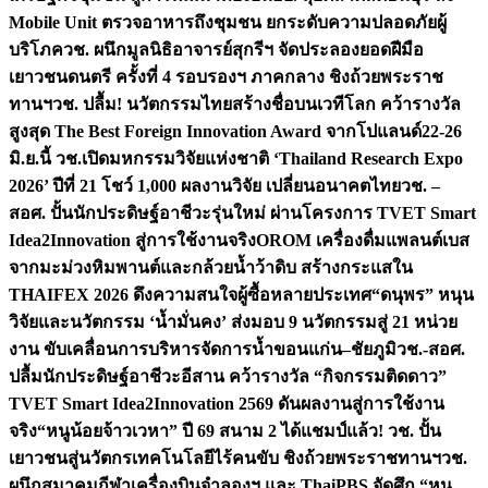
Mobile Unit ตรวจอาหารถึงชุมชน ยกระดับความปลอดภัยผู้
บริโภค
วช. ผนึกมูลนิธิอาจารย์สุกรีฯ จัดประลองยอดฝีมือ
เยาวชนดนตรี ครั้งที่ 4 รอบรองฯ ภาคกลาง ชิงถ้วยพระราช
ทานฯ
วช. ปลื้ม! นวัตกรรมไทยสร้างชื่อบนเวทีโลก คว้ารางวัล
สูงสุด The Best Foreign Innovation Award จากโปแลนด์
22-26
มิ.ย.นี้ วช.เปิดมหกรรมวิจัยแห่งชาติ ‘Thailand Research Expo
2026’ ปีที่ 21 โชว์ 1,000 ผลงานวิจัย เปลี่ยนอนาคตไทย
วช. –
สอศ. ปั้นนักประดิษฐ์อาชีวะรุ่นใหม่ ผ่านโครงการ TVET Smart
Idea2Innovation สู่การใช้งานจริง
OROM เครื่องดื่มแพลนต์เบส
จากมะม่วงหิมพานต์และกล้วยน้ำว้าดิบ สร้างกระแสใน
THAIFEX 2026 ดึงความสนใจผู้ซื้อหลายประเทศ
“ดนุพร” หนุน
วิจัยและนวัตกรรม ‘น้ำมั่นคง’ ส่งมอบ 9 นวัตกรรมสู่ 21 หน่วย
งาน ขับเคลื่อนการบริหารจัดการน้ำขอนแก่น–ชัยภูมิ
วช.-สอศ.
ปลื้มนักประดิษฐ์อาชีวะอีสาน คว้ารางวัล “กิจกรรมติดดาว”
TVET Smart Idea2Innovation 2569 ดันผลงานสู่การใช้งาน
จริง
“หนูน้อยจ้าวเวหา” ปี 69 สนาม 2 ได้แชมป์แล้ว! วช. ปั้น
เยาวชนสู่นวัตกรเทคโนโลยีไร้คนขับ ชิงถ้วยพระราชทานฯ
วช.
ผนึกสมาคมกีฬาเครื่องบินจำลองฯ และ ThaiPBS จัดศึก “หนู