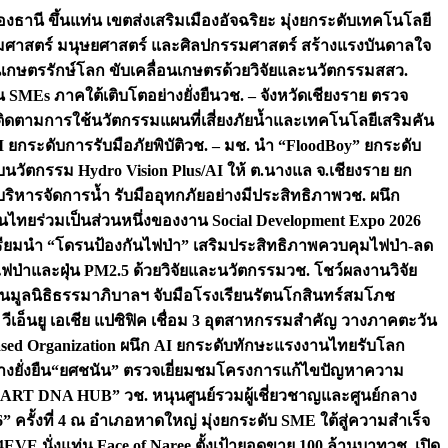
องธานี ขึ้นแท่น เขตส่งเสริมเมืองอัจฉริยะ มุ่งยกระดับเทคโนโลยี
สังคมศาสตร์ มนุษยศาสตร์ และศิลปกรรมศาสตร์ สร้างแรงบันดาลใจ
ชนเกษตรรักษ์โลก ขับเคลื่อนเกษตรด้วยวิจัยและนวัตกรรม
สสว.
MEs ภาคใต้เติบโตอย่างยั่งยืน
วช. – จังหวัดเชียงราย ตรวจ
ย ติดตามการใช้นวัตกรรมแผนที่เสี่ยงภัยน้ำและเทคโนโลยีเสริมคัน
 ยกระดับการรับมือภัยพิบัติ
วช. – มช. นำ “FloodBoy” ยกระดับ
บนวัตกรรม Hydro Vision Plus/AI ให้ ต.นางแล จ.เชียงราย ยก
ริหารจัดการน้ำ รับมืออุทกภัยอย่างมีประสิทธิภาพ
วช. ผนึก
ไทยร่วมเป็นส่วนหนึ่งของงาน Social Development Expo 2026
เตรียมนำ “โดรนป้องกันไฟป่า” เสริมประสิทธิภาพควบคุมไฟป่า-ลด
ไฟป่าและฝุ่น PM2.5 ด้วยวิจัยและนวัตกรรม
วช. โชว์ผลงานวิจัย
ืน
มูลนิธิธรรมาภิบาลฯ จับมือโรงเรียนรัตนโกสินทร์สมโภช
เอ็นยู เอเชีย แปซิฟิค เชื่อม 3 อุตสาหกรรมสำคัญ วางภาคตะวัน
ls-Based Organization ผนึก AI ยกระดับทักษะแรงงานไทยรับโลก
งยั่งยืน
“ยศชนัน” ตรวจเยี่ยมชมโครงการแก้ไขปัญหาความ
“ART DNA HUB” วช. หนุนศูนย์รวมผู้เชี่ยวชาญและศูนย์กลาง
งที่ 4 ณ อำเภอหาดใหญ่ มุ่งยกระดับ SME ใต้สู่ความสำเร็จ
4EVE นั่งแท่น Face of Naree ตั้งเป้ายอดขาย 100 ล้านบาท
วช. เปิด