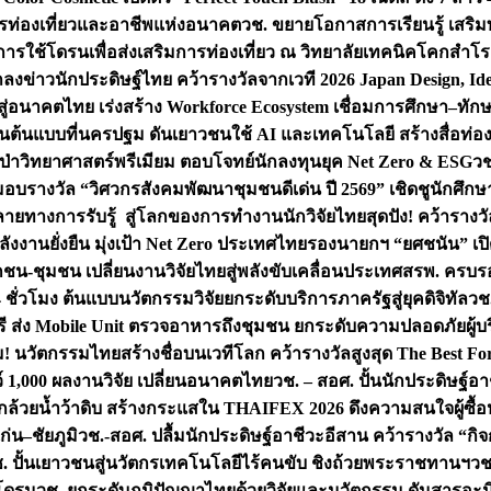
การท่องเที่ยวและอาชีพแห่งอนาคต
วช. ขยายโอกาสการเรียนรู้ เสริมท
การใช้โดรนเพื่อส่งเสริมการท่องเที่ยว ณ วิทยาลัยเทคนิคโคกสำโรง
ลงข่าวนักประดิษฐ์ไทย คว้ารางวัลจากเวที 2026 Japan Design, Ide
จสู่อนาคตไทย เร่งสร้าง Workforce Ecosystem เชื่อมการศึกษา–ท
โดรนต้นแบบที่นครปฐม ดันเยาวชนใช้ AI และเทคโนโลยี สร้างสื่อท่องเ
ลูกป่าวิทยาศาสตร์พรีเมียม ตอบโจทย์นักลงทุนยุค Net Zero & ESG
วช
 มอบรางวัล “วิศวกรสังคมพัฒนาชุมชนดีเด่น ปี 2569” เชิดชูนักศึ
หลายทางการรับรู้ สู่โลกของการทำงาน
นักวิจัยไทยสุดปัง! คว้ารา
ังงานยั่งยืน มุ่งเป้า Net Zero ประเทศไทย
รองนายกฯ “ยศชนัน” เปิด
กชน-ชุมชน เปลี่ยนงานวิจัยไทยสู่พลังขับเคลื่อนประเทศ
สรพ. ครบรอบ
 ชั่วโมง ต้นแบบนวัตกรรมวิจัยยกระดับบริการภาครัฐสู่ยุคดิจิทัล
วช.
ี ส่ง Mobile Unit ตรวจอาหารถึงชุมชน ยกระดับความปลอดภัยผู้บ
้ม! นวัตกรรมไทยสร้างชื่อบนเวทีโลก คว้ารางวัลสูงสุด The Best F
ว์ 1,000 ผลงานวิจัย เปลี่ยนอนาคตไทย
วช. – สอศ. ปั้นนักประดิษฐ์อ
ล้วยน้ำว้าดิบ สร้างกระแสใน THAIFEX 2026 ดึงความสนใจผู้ซื
่น–ชัยภูมิ
วช.-สอศ. ปลื้มนักประดิษฐ์อาชีวะอีสาน คว้ารางวัล “ก
วช. ปั้นเยาวชนสู่นวัตกรเทคโนโลยีไร้คนขับ ชิงถ้วยพระราชทานฯ
วช
พโดรน
วช. ยกระดับภูมิปัญญาไทยด้วยวิจัยและนวัตกรรม ดันสารอะม