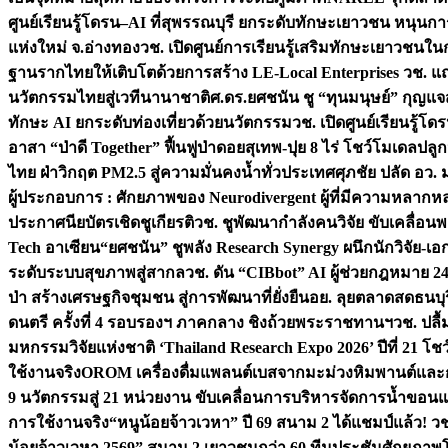
ศูนย์เรียนรู้โดรน–AI ที่สุพรรณบุรี ยกระดับทักษะเยาวชน หนุน
แห่งใหม่ จ.อ่างทอง
วช. เปิดศูนย์การเรียนรู้เสริมทักษะเยาวชนใน
ฐานรากไทยให้เติบโตด้วยการสร้าง LE-Local Enterprises
วช. แถ
นวัตกรรมไทยสู่เวทีนานาชาติ
ศ.ดร.ยศชนัน ชู “ทุนมนุษย์” กุญแ
ทักษะ AI ยกระดับท่องเที่ยวด้วยนวัตกรรม
วช. เปิดศูนย์เรียนรู้
อาสา “ป่าดี Together” ฟื้นฟูป่าดอยสุเทพ-ปุย 8 ไร่ โชว์โมเดลป
ไทย ฝ่าวิกฤต PM2.5 สู่ความมั่นคงน้ำทั่วประเทศ
ศุภชัย ปลัด อว.
ผู้ประกอบการ : ศักยภาพของ Neurodivergent ผู้ที่มีความหลาก
ประกาศนียบัตรเชิดชูเกียรติ
วช. ชูพัฒนากำลังคนวิจัย ขับเคลื่อนพล
Tech อาเซียน
“ยศชนัน” ชูพลัง Research Synergy ผนึกนักวิจัย-เอ
ระดับระบบสุขภาพสู่สากล
วช. ดัน “CIBbot” AI ผู้ช่วยกฎหมาย 24
ป่า สร้างเศรษฐกิจชุมชน สู่การพัฒนาที่ยั่งยืน
อย. ลุยตลาดสดธนบุร
ดนตรี ครั้งที่ 4 รอบรองฯ ภาคกลาง ชิงถ้วยพระราชทานฯ
วช. ปลื
มหกรรมวิจัยแห่งชาติ ‘Thailand Research Expo 2026’ ปีที่ 21 โช
ใช้งานจริง
OROM เครื่องดื่มแพลนต์เบสจากมะม่วงหิมพานต์และก
9 นวัตกรรมสู่ 21 หน่วยงาน ขับเคลื่อนการบริหารจัดการน้ำขอนแก
การใช้งานจริง
“หนูน้อยจ้าวเวหา” ปี 69 สนาม 2 ได้แชมป์แล้ว! 
น้อยจ้าวเวหา 2569” สนาม 2 เยาวชนกว่า 60 ทีมประชันศักยภา