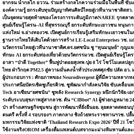
ยากจน นำกลไก อววน. ร่วมสร้างกลไกความร่วมมือในพื้นที่ ขับ
องค์ความรู้ ยกระดับทุนปัญญาทัศนศิลป์ไทยสู่เวทีนานาชาติ
สสว.
เป็นจุดหมายสุดท้ายของโครงการระดับภูมิภาค
NAREE รุกตลาด Co
ศูนย์เรียนรู้โดรน–AI ที่สุพรรณบุรี ยกระดับทักษะเยาวชน หนุน
แห่งใหม่ จ.อ่างทอง
วช. เปิดศูนย์การเรียนรู้เสริมทักษะเยาวชนใน
ฐานรากไทยให้เติบโตด้วยการสร้าง LE-Local Enterprises
วช. แถ
นวัตกรรมไทยสู่เวทีนานาชาติ
ศ.ดร.ยศชนัน ชู “ทุนมนุษย์” กุญแ
ทักษะ AI ยกระดับท่องเที่ยวด้วยนวัตกรรม
วช. เปิดศูนย์เรียนรู้
อาสา “ป่าดี Together” ฟื้นฟูป่าดอยสุเทพ-ปุย 8 ไร่ โชว์โมเดลป
ไทย ฝ่าวิกฤต PM2.5 สู่ความมั่นคงน้ำทั่วประเทศ
ศุภชัย ปลัด อว.
ผู้ประกอบการ : ศักยภาพของ Neurodivergent ผู้ที่มีความหลาก
ประกาศนียบัตรเชิดชูเกียรติ
วช. ชูพัฒนากำลังคนวิจัย ขับเคลื่อนพล
Tech อาเซียน
“ยศชนัน” ชูพลัง Research Synergy ผนึกนักวิจัย-เอ
ระดับระบบสุขภาพสู่สากล
วช. ดัน “CIBbot” AI ผู้ช่วยกฎหมาย 24
ป่า สร้างเศรษฐกิจชุมชน สู่การพัฒนาที่ยั่งยืน
อย. ลุยตลาดสดธนบุร
ดนตรี ครั้งที่ 4 รอบรองฯ ภาคกลาง ชิงถ้วยพระราชทานฯ
วช. ปลื
มหกรรมวิจัยแห่งชาติ ‘Thailand Research Expo 2026’ ปีที่ 21 โช
ใช้งานจริง
OROM เครื่องดื่มแพลนต์เบสจากมะม่วงหิมพานต์และก