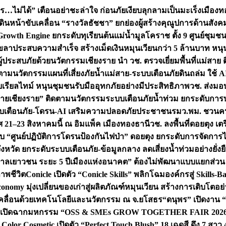
ไม่ได้” เตือนอย่าชะล่าใจ ก่อนภัยเงียบลุกลามเป็นมะเร็ง
เมืองท
เดินหน้าขับเคลื่อน “รางวัลธัชชา” ยกย่องผู้สร้างคุณูปการด้าน
rowth Engine ยกระดับทุเรียนต้นแม่น้ำมูลโคราช ตั้ง 9 ศูนย์ชุม
ระสบความสำเร็จ สร้างเม็ดเงินหมุนเวียนกว่า 5 ล้านบาท หนุน S
อผู้ประสบภัยด้วยนวัตกรรม
เชียงราย นำ วช. ตรวจเยี่ยมพื้นที่แม่สา
ดตามนวัตกรรมแผนที่เสี่ยงภัยน้ำแม่สาย-ระบบเตือนภัยดินถล่ม ใช้ AI
บบเรียลไทม์ หนุนชุมชนรับมืออุทกภัยอย่างมีประสิทธิภาพ
วช. ส่งมอ
 “ฝายเชียงราย” ติดตามนวัตกรรมระบบเตือนภัยน้ำท่วม ยกระดับการบ
บระบบเตือนภัย-โดรน-AI เสริมความปลอดภัยประชาชน
รมว.พม. ชวนคน
21–23 สิงหาคมนี้ ณ อิมแพ็ค เมืองทองธานี
วช. ลงพื้นที่ดอยตุง 
บ “ศูนย์ปฏิบัติการโดรนป้องกันไฟป่า” ดอยตุง ยกระดับการจัดการ
งหวัด ยกระดับระบบเตือนภัย-ข้อมูลกลาง ลดเสี่ยงน้ำท่วมอย่างยั่งย
ลเยาวชน ระยะ 5 ปี
เมืองแห่งอนาคต” ต้องไม่พัฒนาแบบแยกส่วน วี
าพชีวิต
Conicle เปิดตัว “Conicle Skills” พลิกโฉมองค์กรสู่ Skil
nomy มุ่งเปลี่ยนของเก่าสู่ผลิตภัณฑ์หมุนเวียน สร้างการเติบโตอย่า
เคลื่อนด้วยเทคโนโลยีและนวัตกรรม ณ จ.ยโสธร
“ดนุพร” เปิดงาน 
 เปิดฉากมหกรรม “OSS & SMEs GROW TOGETHER FAIR 2026” ครั้
lor Cosmetic เปิดตัว “Perfect Touch Blush” 18 เฉดสี ดึง 7 สาว 