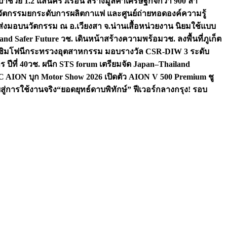
ป้าช่วย 1.2 แสนครัวเรือน สร้างมูลค่าเศรษฐกิจกว่า 900 ล้า
นวัตกรรมยกระดับการผลิตกาแฟ และศูนย์ถ่ายทอดองค์ความรู้
มส่งมอบนวัตกรรม ณ อ.เวียงสา จ.น่าน
เสื้อหน่วยงาน นิยมใช้แบบ
land Safer Future วช. เดินหน้าสร้างความพร้อม
วช. ลงพื้นที่ภูเก็ต
งซิมโฟนี
กระทรวงอุตสาหกรรม มอบรางวัล CSR-DIW 3 ระดับ
ปีที่ 40
วช. ผนึก STS forum เตรียมจัด Japan–Thailand
AION บุก Motor Show 2026 เปิดตัว AION V 500 Premium ชู
ู่การใช้งานจริง
“ยอดยุทธ์ดาบพิทักษ์” ฟีเวอร์กลางกรุง! รอบ