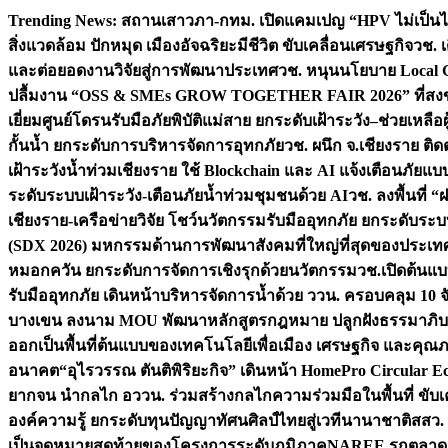
Skip
Trending News:
สถานเสาวภา-กทม. เปิดแคมเปญ “HPV ไม่เป็นไร…
to
สิ่งแวดล้อม ปักหมุด เมืองอัจฉริยะมีชีวิต ขับเคลื่อนเศรษฐกิจ
วช. 
content
และต่อยอดงานวิจัยสู่การพัฒนาประเทศ
วช. หนุนนโยบาย Local G
ปลื้มงาน “OSS & SMEs GROW TOGETHER FAIR 2026” ที่สงขลาป
เยี่ยมศูนย์โดรนรับมือภัยพิบัติแม่สาย ยกระดับเฝ้าระวัง–ช่วยเหลื
กั้นน้ำ ยกระดับการบริหารจัดการอุทกภัย
วช. ผนึก จ.เชียงราย ติ
เฝ้าระวังน้ำท่วมเชียงราย ใช้ Blockchain และ AI แจ้งเตือนภัยแ
ระดับระบบเฝ้าระวัง-เตือนภัยน้ำท่วมชุมชนด้วย AI
วช. ลงพื้นที่
เชียงราย-เครือข่ายวิจัย โชว์นวัตกรรมรับมืออุทกภัย ยกระดั
(SDX 2026) มหกรรมด้านการพัฒนาสังคมที่ใหญ่ที่สุดของประเทศ 
หมอกควัน ยกระดับการจัดการเชิงรุกด้วยนวัตกรรม
วช.เปิดต้นแบ
รับมืออุทกภัย เดินหน้าบริหารจัดการน้ำด้วย ววน. ครอบคลุม 10 จั
บางเขน ลงนาม MOU พัฒนาหลักสูตรกฎหมาย ปลูกฝังธรรมาภิบา
ออกเป็นพื้นที่ต้นแบบของเทคโนโลยีเพื่อเมือง เศรษฐกิจ และคุณภ
อนาคต
“อุไรวรรณ ตันติพิริยะกิจ” เดินหน้า HomePro Circular Eco
ยากจน นำกลไก อววน. ร่วมสร้างกลไกความร่วมมือในพื้นที่ ขับ
องค์ความรู้ ยกระดับทุนปัญญาทัศนศิลป์ไทยสู่เวทีนานาชาติ
สสว.
เป็นจุดหมายสุดท้ายของโครงการระดับภูมิภาค
NAREE รุกตลาด Co