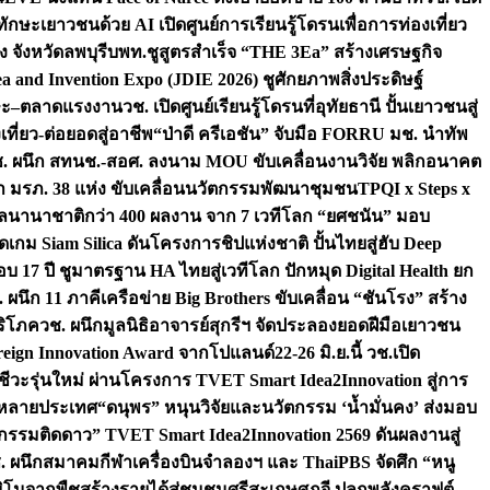
ักษะเยาวชนด้วย AI เปิดศูนย์การเรียนรู้โดรนเพื่อการท่องเที่ยว
 จังหวัดลพบุรี
บพท.ชูสูตรสำเร็จ “THE 3Ea” สร้างเศรษฐกิจ
a and Invention Expo (JDIE 2026) ชูศักยภาพสิ่งประดิษฐ์
ักษะ–ตลาดแรงงาน
วช. เปิดศูนย์เรียนรู้โดรนที่อุทัยธานี ปั้นเยาวชนสู่
ที่ยว-ต่อยอดสู่อาชีพ
“ป่าดี ครีเอชัน” จับมือ FORRU มช. นำทัพ
. ผนึก สทนช.-สอศ. ลงนาม MOU ขับเคลื่อนงานวิจัย พลิกอนาคต
กษา มรภ. 38 แห่ง ขับเคลื่อนนวัตกรรมพัฒนาชุมชน
TPQI x Steps x
งวัลนานาชาติกว่า 400 ผลงาน จาก 7 เวทีโลก “ยศชนัน” มอบ
เกม Siam Silica ดันโครงการชิปแห่งชาติ ปั้นไทยสู่ฮับ Deep
 17 ปี ชูมาตรฐาน HA ไทยสู่เวทีโลก ปักหมุด Digital Health ยก
 ผนึก 11 ภาคีเครือข่าย Big Brothers ขับเคลื่อน “ชันโรง” สร้าง
ริโภค
วช. ผนึกมูลนิธิอาจารย์สุกรีฯ จัดประลองยอดฝีมือเยาวชน
oreign Innovation Award จากโปแลนด์
22-26 มิ.ย.นี้ วช.เปิด
าชีวะรุ่นใหม่ ผ่านโครงการ TVET Smart Idea2Innovation สู่การ
้อหลายประเทศ
“ดนุพร” หนุนวิจัยและนวัตกรรม ‘น้ำมั่นคง’ ส่งมอบ
ิจกรรมติดดาว” TVET Smart Idea2Innovation 2569 ดันผลงานสู่
. ผนึกสมาคมกีฬาเครื่องบินจำลองฯ และ ThaiPBS จัดศึก “หนู
ิโนจากพืชสร้างรายได้สู่ชุมชนศรีสะเกษ
ศุภจี ปลุกพลังคราฟต์