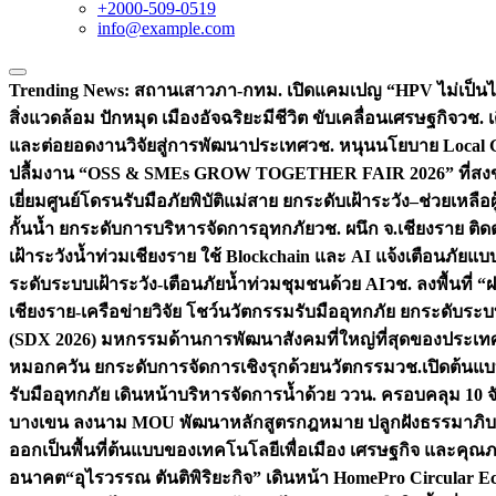
+2000-509-0519
info@example.com
Trending News:
สถานเสาวภา-กทม. เปิดแคมเปญ “HPV ไม่เป็นไร…
สิ่งแวดล้อม ปักหมุด เมืองอัจฉริยะมีชีวิต ขับเคลื่อนเศรษฐกิจ
วช. 
และต่อยอดงานวิจัยสู่การพัฒนาประเทศ
วช. หนุนนโยบาย Local G
ปลื้มงาน “OSS & SMEs GROW TOGETHER FAIR 2026” ที่สงขลาป
เยี่ยมศูนย์โดรนรับมือภัยพิบัติแม่สาย ยกระดับเฝ้าระวัง–ช่วยเหลื
กั้นน้ำ ยกระดับการบริหารจัดการอุทกภัย
วช. ผนึก จ.เชียงราย ติ
เฝ้าระวังน้ำท่วมเชียงราย ใช้ Blockchain และ AI แจ้งเตือนภัยแ
ระดับระบบเฝ้าระวัง-เตือนภัยน้ำท่วมชุมชนด้วย AI
วช. ลงพื้นที่
เชียงราย-เครือข่ายวิจัย โชว์นวัตกรรมรับมืออุทกภัย ยกระดั
(SDX 2026) มหกรรมด้านการพัฒนาสังคมที่ใหญ่ที่สุดของประเทศ 
หมอกควัน ยกระดับการจัดการเชิงรุกด้วยนวัตกรรม
วช.เปิดต้นแบ
รับมืออุทกภัย เดินหน้าบริหารจัดการน้ำด้วย ววน. ครอบคลุม 10 จั
บางเขน ลงนาม MOU พัฒนาหลักสูตรกฎหมาย ปลูกฝังธรรมาภิบา
ออกเป็นพื้นที่ต้นแบบของเทคโนโลยีเพื่อเมือง เศรษฐกิจ และคุณภ
อนาคต
“อุไรวรรณ ตันติพิริยะกิจ” เดินหน้า HomePro Circular Eco