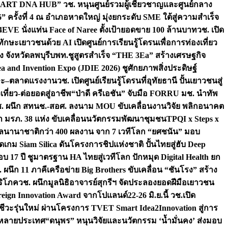
“ART DNA HUB” วช. หนุนศูนย์รวมผู้เชี่ยวชาญและศูนย์กลาง
งที่ 4 ณ อำเภอหาดใหญ่ มุ่งยกระดับ SME ใต้สู่ความสำเร็จ
4EVE นั่งแท่น Face of Naree ตั้งเป้ายอดขาย 100 ล้านบาท
วช. เปิด
ักษะเยาวชนด้วย AI เปิดศูนย์การเรียนรู้โดรนเพื่อการท่องเที่ยว
 จังหวัดลพบุรี
บพท.ชูสูตรสำเร็จ “THE 3Ea” สร้างเศรษฐกิจ
a and Invention Expo (JDIE 2026) ชูศักยภาพสิ่งประดิษฐ์
ักษะ–ตลาดแรงงาน
วช. เปิดศูนย์เรียนรู้โดรนที่อุทัยธานี ปั้นเยาวชนสู่
ที่ยว-ต่อยอดสู่อาชีพ
“ป่าดี ครีเอชัน” จับมือ FORRU มช. นำทัพ
. ผนึก สทนช.-สอศ. ลงนาม MOU ขับเคลื่อนงานวิจัย พลิกอนาคต
กษา มรภ. 38 แห่ง ขับเคลื่อนนวัตกรรมพัฒนาชุมชน
TPQI x Steps x
งวัลนานาชาติกว่า 400 ผลงาน จาก 7 เวทีโลก “ยศชนัน” มอบ
เกม Siam Silica ดันโครงการชิปแห่งชาติ ปั้นไทยสู่ฮับ Deep
 17 ปี ชูมาตรฐาน HA ไทยสู่เวทีโลก ปักหมุด Digital Health ยก
 ผนึก 11 ภาคีเครือข่าย Big Brothers ขับเคลื่อน “ชันโรง” สร้าง
ริโภค
วช. ผนึกมูลนิธิอาจารย์สุกรีฯ จัดประลองยอดฝีมือเยาวชน
oreign Innovation Award จากโปแลนด์
22-26 มิ.ย.นี้ วช.เปิด
าชีวะรุ่นใหม่ ผ่านโครงการ TVET Smart Idea2Innovation สู่การ
้อหลายประเทศ
“ดนุพร” หนุนวิจัยและนวัตกรรม ‘น้ำมั่นคง’ ส่งมอบ