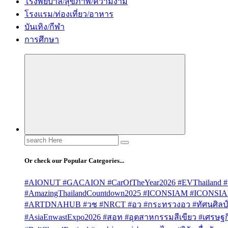
โรงพยบาล/สุขภาพ/ความงาม
โรงแรม/ท่องเที่ยว/อาหาร
บันเทิง/กีฬา
การศึกษา
Search
for:
Or check our Popular Categories...
#AIONUT #GACAION #CarOfTheYear2026 #EVThailand #
#AmazingThailandCountdown2025 #ICONSIAM #ICONSI
#ARTDNAHUB #วช #NRCT #อว #กระทรวงอว #ทัศนศิลป์ #
#AsiaEnwastExpo2026 #สอท #อุตสาหกรรมสีเขียว #เศรษฐกิจ