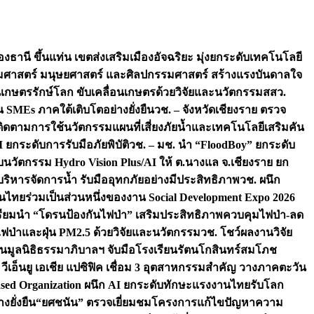
องธานี ขึ้นแท่น เขตส่งเสริมเมืองอัจฉริยะ มุ่งยกระดับเทคโนโลยี
สังคมศาสตร์ มนุษยศาสตร์ และศิลปกรรมศาสตร์ สร้างแรงบันดาลใจ
ชนเกษตรรักษ์โลก ขับเคลื่อนเกษตรด้วยวิจัยและนวัตกรรม
สสว.
MEs ภาคใต้เติบโตอย่างยั่งยืน
วช. – จังหวัดเชียงราย ตรวจ
ย ติดตามการใช้นวัตกรรมแผนที่เสี่ยงภัยน้ำและเทคโนโลยีเสริมคัน
 ยกระดับการรับมือภัยพิบัติ
วช. – มช. นำ “FloodBoy” ยกระดับ
บนวัตกรรม Hydro Vision Plus/AI ให้ ต.นางแล จ.เชียงราย ยก
ริหารจัดการน้ำ รับมืออุทกภัยอย่างมีประสิทธิภาพ
วช. ผนึก
ไทยร่วมเป็นส่วนหนึ่งของงาน Social Development Expo 2026
เตรียมนำ “โดรนป้องกันไฟป่า” เสริมประสิทธิภาพควบคุมไฟป่า-ลด
ไฟป่าและฝุ่น PM2.5 ด้วยวิจัยและนวัตกรรม
วช. โชว์ผลงานวิจัย
ืน
มูลนิธิธรรมาภิบาลฯ จับมือโรงเรียนรัตนโกสินทร์สมโภช
เอ็นยู เอเชีย แปซิฟิค เชื่อม 3 อุตสาหกรรมสำคัญ วางภาคตะวัน
ls-Based Organization ผนึก AI ยกระดับทักษะแรงงานไทยรับโลก
งยั่งยืน
“ยศชนัน” ตรวจเยี่ยมชมโครงการแก้ไขปัญหาความ