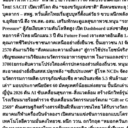
ไทย! SACIT เปิดเวทีโลก ดัน “ของขวัญแห่งชาติ” ดึงคนชมทะลุ 5
บุคลากร – สพฐ. หวั่นเด็กไทยเริ่มสูบบุหรี่ตั้งแต่วัย 9 ขวบ ผนึ
จ.อุทัยธานี ดึง รพ.สต.-อสม. เสริมทักษะดูแลสุขภาพ
วช.หนุน “รถท
Pressure” สู้ภัยเงียบความดันโลหิตสูง เปิด Dashboard แห่งชาติค
หอการค้าไทย ผนึกแผน 3 ปี ดัน Future Food เจาะตลาดอินเดีย 1
คุณภาพชีวิตประชาชนภาคเหนืออย่างยั่งยืน
วช. ปั้นเยาวชน AI 
2570 ดันงานวิจัย “สังคมและความมั่นคง” สู่การใช้ประโยชน์จริง
เชิญชมผลงานวิจัยและนวัตกรรมอาหารสุขภาพ ในงานแถลงข่าว
37001ยกระดับความโปร่งใสองค์กรปกครองส่วนท้องถิ่น
วช. หนุน
สะอาดอย่างยั่งยืน
สสส.ปลุกพลัง “ขยับประเทศ” สู้โรค NCDs จัดงาน “เ
นวัตกรรมการผลิต-บรรจุภัณฑ์เอเชีย คาดเงินสะพัด 5.5 พันล้าน
อว
เล่า” มอบประกาศนียบัตร 60 มัคคุเทศก์น้อยแห่งสยาม ปั้นนักเล่าเรื
ญี่ปุ่น 2026 ดัน AI ขับเคลื่อนสุขภาพ–สิ่งแวดล้อม สร้างนักวิทย์รุ่
โรงเรียนนายร้อยตำรวจ ขับเคลื่อนนวัตกรรมบอร์ดเกม “Gift or G
2569” ดันเศรษฐกิจสร้างสรรค์
ยินดี!ทีมเยาวชนไทย ได้รับรางวัล
สมาคมกีฬาเครื่องบินจำลองฯ เปิดสนามแข่งขันการออกแบบโดรน
เทคโนโลยีความมั่นคงไทย
วช. ผนึก ววน. ถกวิกฤต “หมอกควันภา