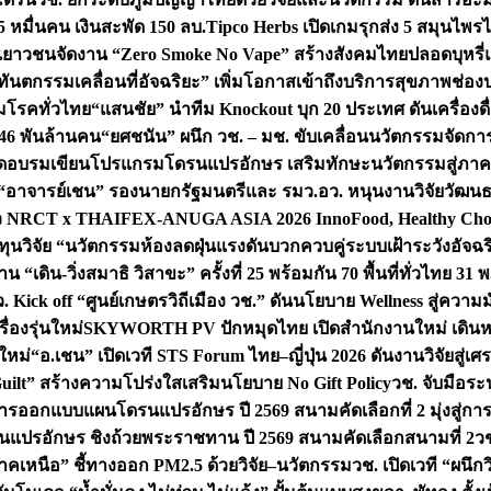
 หมื่นคน เงินสะพัด 150 ลบ.
Tipco Herbs เปิดเกมรุกส่ง 5 สมุนไพ
กพลังเยาวชนจัดงาน “Zero Smoke No Vape” สร้างสังคมไทยปลอดบุหรี่แ
ันตกรรมเคลื่อนที่อัจฉริยะ” เพิ่มโอกาสเข้าถึงบริการสุขภาพช่องปาก
ุมโรคทั่วไทย
“แสนชัย” นำทีม Knockout บุก 20 ประเทศ ดันเครื่องดื่ม
.46 พันล้านคน
“ยศชนัน” ผนึก วช. – มช. ขับเคลื่อนนวัตกรรมจัดการ
จัดอบรมเขียนโปรแกรมโดรนแปรอักษร เสริมทักษะนวัตกรรมสู่ภาคป
“อาจารย์เชน” รองนายกรัฐมนตรีและ รมว.อว. หนุนงานวิจัยวัฒน
 NRCT x THAIFEX-ANUGA ASIA 2026 InnoFood, Healthy Cho
ทุนวิจัย “นวัตกรรมห้องลดฝุ่นแรงดันบวกควบคู่ระบบเฝ้าระวังอัจฉ
ดิน-วิ่งสมาธิ วิสาขะ” ครั้งที่ 25 พร้อมกัน 70 พื้นที่ทั่วไทย 31 พ.
. Kick off “ศูนย์เกษตรวิถีเมือง วช.” ดันนโยบาย Wellness สู่คว
่องรุ่นใหม่
SKYWORTH PV ปักหมุดไทย เปิดสำนักงานใหม่ เดินหน
นใหม่
“อ.เชน” เปิดเวที STS Forum ไทย–ญี่ปุ่น 2026 ดันงานวิจัยสู่
uilt” สร้างความโปร่งใสเสริมนโยบาย No Gift Policy
วช. จับมือร
การออกแบบแผนโดรนแปรอักษร ปี 2569 สนามคัดเลือกที่ 2 มุ่งสู่ก
แปรอักษร ชิงถ้วยพระราชทาน ปี 2569 สนามคัดเลือกสนามที่ 2
วช
คเหนือ” ชี้ทางออก PM2.5 ด้วยวิจัย–นวัตกรรม
วช. เปิดเวที “ผนึก