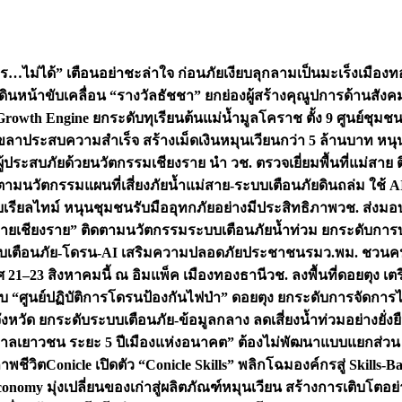
ไม่ได้” เตือนอย่าชะล่าใจ ก่อนภัยเงียบลุกลามเป็นมะเร็ง
เมืองท
เดินหน้าขับเคลื่อน “รางวัลธัชชา” ยกย่องผู้สร้างคุณูปการด้าน
rowth Engine ยกระดับทุเรียนต้นแม่น้ำมูลโคราช ตั้ง 9 ศูนย์ชุม
ระสบความสำเร็จ สร้างเม็ดเงินหมุนเวียนกว่า 5 ล้านบาท หนุน S
อผู้ประสบภัยด้วยนวัตกรรม
เชียงราย นำ วช. ตรวจเยี่ยมพื้นที่แม่สา
ดตามนวัตกรรมแผนที่เสี่ยงภัยน้ำแม่สาย-ระบบเตือนภัยดินถล่ม ใช้ AI
บบเรียลไทม์ หนุนชุมชนรับมืออุทกภัยอย่างมีประสิทธิภาพ
วช. ส่งมอ
 “ฝายเชียงราย” ติดตามนวัตกรรมระบบเตือนภัยน้ำท่วม ยกระดับการบ
บระบบเตือนภัย-โดรน-AI เสริมความปลอดภัยประชาชน
รมว.พม. ชวนคน
21–23 สิงหาคมนี้ ณ อิมแพ็ค เมืองทองธานี
วช. ลงพื้นที่ดอยตุง 
บ “ศูนย์ปฏิบัติการโดรนป้องกันไฟป่า” ดอยตุง ยกระดับการจัดการ
งหวัด ยกระดับระบบเตือนภัย-ข้อมูลกลาง ลดเสี่ยงน้ำท่วมอย่างยั่งย
ลเยาวชน ระยะ 5 ปี
เมืองแห่งอนาคต” ต้องไม่พัฒนาแบบแยกส่วน วี
าพชีวิต
Conicle เปิดตัว “Conicle Skills” พลิกโฉมองค์กรสู่ Skil
nomy มุ่งเปลี่ยนของเก่าสู่ผลิตภัณฑ์หมุนเวียน สร้างการเติบโตอย่า