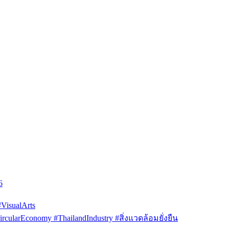
6
isualArts
arEconomy #ThailandIndustry #สิ่งแวดล้อมยั่งยืน