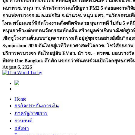
ปุ๋ย ทางรอดเกษตรกรไทย ลดต้นทุนการผลิต-เพิ่มความยั่งยืน
วช. ด
นบาท
วช. หนุน วว. นำนวัตกรรมแก้ปัญหา PM2.5 ต่อยอดงานวิจัยสู
กาแฟครบวงจร ณ อ.แม่จริม จ.น่าน
วช. หนุน มศว. “นวัตกรรมเพื่
ไหน พร้อมแชร์พิกัดโรงงานสั่งผลิต
ฟันสวย สุขภาพดี ไปกับ 5 คลิ
หนุนอาชีวะต่อยอดนวัตกรรมท้องถิ่น สร้างมูลค่าเชิงพาณิชย์สู่เว
เชิดชูโรงงานต้นแบบ“อุตสาหกรรมดี อยู่คู่ชุมชนอย่างยั่งยืน”
กองท
Symposium 2026 ดันไทยสู่เวทีวิทยาศาสตร์โลก
วช. โชว์ศักยภาพ 
บริการครบวงจร ดันไทยสู่ฮับ EV
อว. นำ วช. – สวทช. มอบรางวัล
พิเศษ One Bangkok คึกคัก แขกกว่าพันคนร่วมเปิดโลกยุทธภพจี
August 6, 2026
Home
ธุรกิจ/ประกัน/การเงิน
ภาครัฐ/ราชการ
ยานยนต์
อสังหา