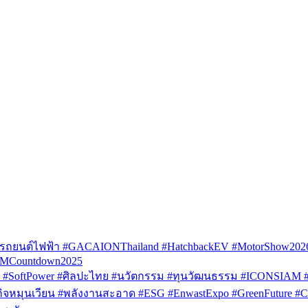
รถยนต์ไฟฟ้า #GACAIONThailand #HatchbackEV #MotorShow202
AMCountdown2025
SoftPower #ศิลปะไทย #นวัตกรรม #ทุนวัฒนธรรม #ICONSIAM #V
หมุนเวียน #พลังงานสะอาด #ESG #EnwastExpo #GreenFuture #Circul