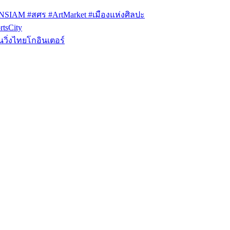
ONSIAM #สศร #ArtMarket #เมืองแห่งศิลปะ
tsCity
วิ่งไทยโกอินเตอร์