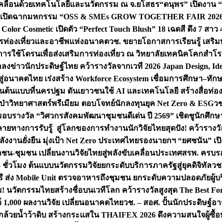
เคลื่อนด้วยเทคโนโลยีและนวัตกรรม ณ จ.ยโสธร
“ดนุพร” เปิดงาน 
 เปิดฉากมหกรรม “OSS & SMEs GROW TOGETHER FAIR 2026” ครั้
lor Cosmetic เปิดตัว “Perfect Touch Blush” 18 เฉดสี ดึง 7 สาว 
การท่องเที่ยวและอาชีพแห่งอนาคต
วช. ขยายโอกาสการเรียนรู้ เสริมท
การใช้โดรนเพื่อส่งเสริมการท่องเที่ยว ณ วิทยาลัยเทคนิคโคกสำโรง
ลงข่าวนักประดิษฐ์ไทย คว้ารางวัลจากเวที 2026 Japan Design, Ide
จสู่อนาคตไทย เร่งสร้าง Workforce Ecosystem เชื่อมการศึกษา–ท
โดรนต้นแบบที่นครปฐม ดันเยาวชนใช้ AI และเทคโนโลยี สร้างสื่อท่องเ
ลูกป่าวิทยาศาสตร์พรีเมียม ตอบโจทย์นักลงทุนยุค Net Zero & ESG
วช
 มอบรางวัล “วิศวกรสังคมพัฒนาชุมชนดีเด่น ปี 2569” เชิดชูนักศึ
หลายทางการรับรู้ สู่โลกของการทำงาน
นักวิจัยไทยสุดปัง! คว้ารา
ังงานยั่งยืน มุ่งเป้า Net Zero ประเทศไทย
รองนายกฯ “ยศชนัน” เปิด
กชน-ชุมชน เปลี่ยนงานวิจัยไทยสู่พลังขับเคลื่อนประเทศ
สรพ. ครบรอบ
 ชั่วโมง ต้นแบบนวัตกรรมวิจัยยกระดับบริการภาครัฐสู่ยุคดิจิทัล
วช.
ี ส่ง Mobile Unit ตรวจอาหารถึงชุมชน ยกระดับความปลอดภัยผู้บ
้ม! นวัตกรรมไทยสร้างชื่อบนเวทีโลก คว้ารางวัลสูงสุด The Best F
ว์ 1,000 ผลงานวิจัย เปลี่ยนอนาคตไทย
วช. – สอศ. ปั้นนักประดิษฐ์อ
ล้วยน้ำว้าดิบ สร้างกระแสใน THAIFEX 2026 ดึงความสนใจผู้ซื