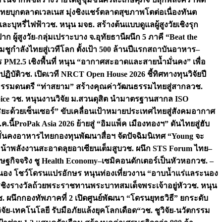
รไทยบุกตลาดเวลเนส มุ่งชิงแชร์ตลาดสุขภาพโตต่อเนื่อง
ทันต
ละบุหรี่ไฟฟ้า
วช. หนุน มจธ. สร้างต้นแบบดูแลผู้สูงวัยเชิงรุก
 ผู้สูงวัย-กลุ่มเปราะบาง จ.อุทัยธานี
ผนึก 5 ภาคี “Beat the
ชูกำลังไทยสู่เวทีโลก ตั้งเป้า 500 ล้านปีแรก
สถาบันอาหาร–
 PM2.5 เชิงพื้นที่ หนุน “อากาศสะอาดและสายน้ำมั่นคง” เพื่อ
ฏิบัติ
วช. เปิดเวที NRCT Open House 2026 ชี้ทิศทางทุนวิจัยปี
ธรรมดนตรี “ท่าสยาม” สร้างคุณค่าวัฒนธรรมไทยสู่สากล
วช.
ice
วช. หนุนงานวิจัย ม.สวนดุสิต นำมาตรฐานสากล ISO
ริยะด้วยเซ็นเซอร์” ขับเคลื่อนเป้าหมายประเทศไทยสู่สังคมอากาศ
ค.นี้
ProPak Asia 2026 ย้ายสู่ “อิมแพ็ค เมืองทองฯ” ดันไทยสู่ฮับ
ามมั่นคงอาหารไทย
กองทุนพัฒนาสื่อฯ จัดปัจฉิมนิเทศ “Young จะ
้าพลังงานสะอาดลุยอาเซียนเต็มสูบ
วช. ผนึก STS Forum ไทย–
เศรษฐกิจจริง ชู Health Economy–เซมิคอนดักเตอร์เป็นหัวหอก
วช. –
ะนอง โชว์โดรนแปรอักษร หนุนท่องเที่ยวงาน “อาบน้ำแร่แลระนอง
ารชิงรางวัลถ้วยพระราชทานพระบาทสมเด็จพระเจ้าอยู่หัว
วช. หนุน
. ผนึกกองทัพภาคที่ 2 เปิดศูนย์พัฒนา “โดรนยุทธวิธี” ยกระดับ
วิจัย-เทคโนโลยี รับมือภัยแล้งยุคโลกเดือด“
วช. ชูวิจัย-นวัตกรรม