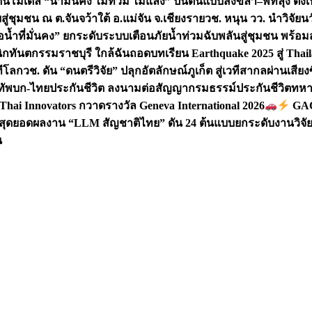
ันโมเดล “น้ำมั่นคง ไม่ท่วม ไม่แล้ง” ปั้นต้นแบบสงขลา–พัทลุง ตั้งเ
่ชุมชน ณ ต.จันจว้าใต้ อ.แม่จัน จ.เชียงราย
วช. หนุน วว. นำวิจัย
อน้ำที่มั่นคง” ยกระดับระบบเตือนภัยน้ำท่วมฉับพลันสู่ชุมชน พร้อ
นิกทันตกรรมราชบุรี ใกล้ฉัน
ถอดบทเรียน Earthquake 2025 สู่ Thai
ทีโลก
วช. ดัน “ดนตรีวิจัย” ปลุกอัตลักษณ์ภูเก็ต สู่เวทีสากลผ่านเสีย
ัพบก-ไทยประกันชีวิต ลงนามต่อสัญญากรมธรรม์ประกันชีวิตทหาร 
Thai Innovators กวาดรางวัล Geneva International 2026
GAC 
สุดยอดผลงาน “LLM สัญชาติไทย” ดัน 24 ต้นแบบยกระดับงานวิจัยส
น