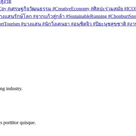
สูงวัย
rCity #เศรษฐกิจวัฒนธรรม #CreativeEconomy #ศิลปะร่วมสมัย #IC
งแสนรักษ์โลก #จากแก้วสู่กล้า #SustainableRunning #ChonburiSpor
Tourism #บางแสน #นักวิ่งเคนยา #อนุชิตจิว #ปิยะนุชสุขชาติ #งาน
ng industry.
s porttitor quisque.