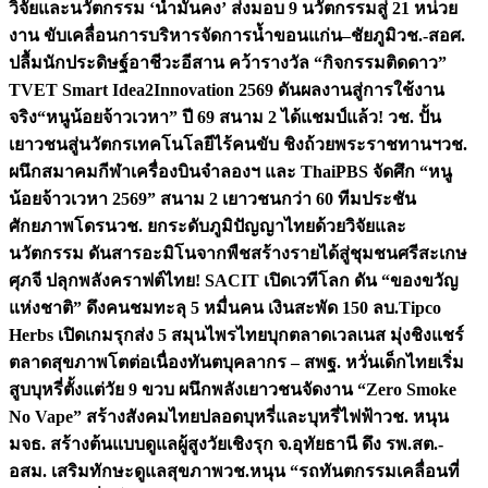
วิจัยและนวัตกรรม ‘น้ำมั่นคง’ ส่งมอบ 9 นวัตกรรมสู่ 21 หน่วย
งาน ขับเคลื่อนการบริหารจัดการน้ำขอนแก่น–ชัยภูมิ
วช.-สอศ.
ปลื้มนักประดิษฐ์อาชีวะอีสาน คว้ารางวัล “กิจกรรมติดดาว”
TVET Smart Idea2Innovation 2569 ดันผลงานสู่การใช้งาน
จริง
“หนูน้อยจ้าวเวหา” ปี 69 สนาม 2 ได้แชมป์แล้ว! วช. ปั้น
เยาวชนสู่นวัตกรเทคโนโลยีไร้คนขับ ชิงถ้วยพระราชทานฯ
วช.
ผนึกสมาคมกีฬาเครื่องบินจำลองฯ และ ThaiPBS จัดศึก “หนู
น้อยจ้าวเวหา 2569” สนาม 2 เยาวชนกว่า 60 ทีมประชัน
ศักยภาพโดรน
วช. ยกระดับภูมิปัญญาไทยด้วยวิจัยและ
นวัตกรรม ดันสารอะมิโนจากพืชสร้างรายได้สู่ชุมชนศรีสะเกษ
ศุภจี ปลุกพลังคราฟต์ไทย! SACIT เปิดเวทีโลก ดัน “ของขวัญ
แห่งชาติ” ดึงคนชมทะลุ 5 หมื่นคน เงินสะพัด 150 ลบ.
Tipco
Herbs เปิดเกมรุกส่ง 5 สมุนไพรไทยบุกตลาดเวลเนส มุ่งชิงแชร์
ตลาดสุขภาพโตต่อเนื่อง
ทันตบุคลากร – สพฐ. หวั่นเด็กไทยเริ่ม
สูบบุหรี่ตั้งแต่วัย 9 ขวบ ผนึกพลังเยาวชนจัดงาน “Zero Smoke
No Vape” สร้างสังคมไทยปลอดบุหรี่และบุหรี่ไฟฟ้า
วช. หนุน
มจธ. สร้างต้นแบบดูแลผู้สูงวัยเชิงรุก จ.อุทัยธานี ดึง รพ.สต.-
อสม. เสริมทักษะดูแลสุขภาพ
วช.หนุน “รถทันตกรรมเคลื่อนที่