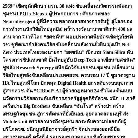
2569” เชิดชูนักศึกษา มรภ. 38 แห่ง ขับเคลื่อนนวัตกรรมพัฒนา
ชุมชน
TPQI x Steps x ผู้ประกอบการ : ศักยภาพของ
Neurodivergent ผู้ที่มีความหลากหลายทางการรับรู้ สู่โลกของ
การทำงาน
นักวิจัยไทยสุดปัง! คว้ารางวัลนานาชาติกว่า 400 ผล
งาน จาก 7 เวทีโลก “ยศชนัน” มอบประกาศนียบัตรเชิดชูเกียรติ
วช. ชูพัฒนากำลังคนวิจัย ขับเคลื่อนพลังงานยั่งยืน มุ่งเป้า Net
Zero ประเทศไทย
รองนายกฯ “ยศชนัน” เปิดเกม Siam Silica ดัน
โครงการชิปแห่งชาติ ปั้นไทยสู่ฮับ Deep Tech อาเซียน
“ยศชนัน”
ชูพลัง Research Synergy ผนึกนักวิจัย-เอกชน-ชุมชน เปลี่ยนงาน
วิจัยไทยสู่พลังขับเคลื่อนประเทศ
สรพ. ครบรอบ 17 ปี ชูมาตรฐาน
HA ไทยสู่เวทีโลก ปักหมุด Digital Health ยกระดับระบบสุขภาพ
สู่สากล
วช. ดัน “CIBbot” AI ผู้ช่วยกฎหมาย 24 ชั่วโมง ต้นแบบ
นวัตกรรมวิจัยยกระดับบริการภาครัฐสู่ยุคดิจิทัล
วช. ผนึก 11 ภาคี
เครือข่าย Big Brothers ขับเคลื่อน “ชันโรง” สร้างป่า สร้าง
เศรษฐกิจชุมชน สู่การพัฒนาที่ยั่งยืน
อย. ลุยตลาดสดธนบุรี ส่ง
Mobile Unit ตรวจอาหารถึงชุมชน ยกระดับความปลอดภัยผู้
บริโภค
วช. ผนึกมูลนิธิอาจารย์สุกรีฯ จัดประลองยอดฝีมือ
เยาวชนดนตรี ครั้งที่ 4 รอบรองฯ ภาคกลาง ชิงถ้วยพระราช