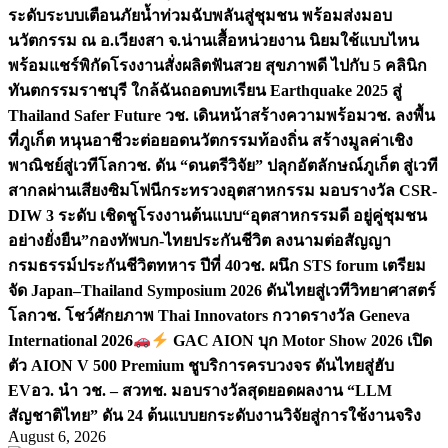
ระดับระบบเตือนภัยน้ำท่วมฉับพลันสู่ชุมชน พร้อมส่งมอบ
นวัตกรรม ณ อ.เวียงสา จ.น่าน
เสื้อหน่วยงาน นิยมใช้แบบไหน
พร้อมแชร์พิกัดโรงงานสั่งผลิต
ฟันสวย สุขภาพดี ไปกับ 5 คลินิก
ทันตกรรมราชบุรี ใกล้ฉัน
ถอดบทเรียน Earthquake 2025 สู่
Thailand Safer Future วช. เดินหน้าสร้างความพร้อม
วช. ลงพื้น
ที่ภูเก็ต หนุนอาชีวะต่อยอดนวัตกรรมท้องถิ่น สร้างมูลค่าเชิง
พาณิชย์สู่เวทีโลก
วช. ดัน “ดนตรีวิจัย” ปลุกอัตลักษณ์ภูเก็ต สู่เวที
สากลผ่านเสียงซิมโฟนี
กระทรวงอุตสาหกรรม มอบรางวัล CSR-
DIW 3 ระดับ เชิดชูโรงงานต้นแบบ“อุตสาหกรรมดี อยู่คู่ชุมชน
อย่างยั่งยืน”
กองทัพบก-ไทยประกันชีวิต ลงนามต่อสัญญา
กรมธรรม์ประกันชีวิตทหาร ปีที่ 40
วช. ผนึก STS forum เตรียม
จัด Japan–Thailand Symposium 2026 ดันไทยสู่เวทีวิทยาศาสตร์
โลก
วช. โชว์ศักยภาพ Thai Innovators กวาดรางวัล Geneva
International 2026
GAC AION บุก Motor Show 2026 เปิด
ตัว AION V 500 Premium ชูบริการครบวงจร ดันไทยสู่ฮับ
EV
อว. นำ วช. – สวทช. มอบรางวัลสุดยอดผลงาน “LLM
สัญชาติไทย” ดัน 24 ต้นแบบยกระดับงานวิจัยสู่การใช้งานจริง
August 6, 2026