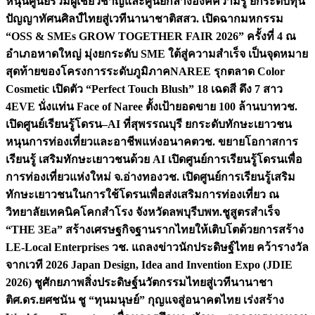
หนุนศูนย์รวมผู้เชี่ยวชาญและศูนย์กลางองค์ความรู้ ยกระดับทุน
ปัญญาทัศนศิลป์ไทยสู่เวทีนานาชาติ
สสว. เปิดฉากมหกรรม
“OSS & SMEs GROW TOGETHER FAIR 2026” ครั้งที่ 4 ณ
อำเภอหาดใหญ่ มุ่งยกระดับ SME ใต้สู่ความสำเร็จ เป็นจุดหมาย
สุดท้ายของโครงการระดับภูมิภาค
NAREE รุกตลาด Color
Cosmetic เปิดตัว “Perfect Touch Blush” 18 เฉดสี ดึง 7 สาว
4EVE นั่งแท่น Face of Naree ตั้งเป้ายอดขาย 100 ล้านบาท
วช.
เปิดศูนย์เรียนรู้โดรน–AI ที่สุพรรณบุรี ยกระดับทักษะเยาวชน
หนุนการท่องเที่ยวและอาชีพแห่งอนาคต
วช. ขยายโอกาสการ
เรียนรู้ เสริมทักษะเยาวชนด้วย AI เปิดศูนย์การเรียนรู้โดรนเพื่อ
การท่องเที่ยวแห่งใหม่ จ.อ่างทอง
วช. เปิดศูนย์การเรียนรู้เสริม
ทักษะเยาวชนในการใช้โดรนเพื่อส่งเสริมการท่องเที่ยว ณ
วิทยาลัยเทคนิคโคกสำโรง จังหวัดลพบุรี
บพท.ชูสูตรสำเร็จ
“THE 3Ea” สร้างเศรษฐกิจฐานรากไทยให้เติบโตด้วยการสร้าง
LE-Local Enterprises
วช. แถลงข่าวนักประดิษฐ์ไทย คว้ารางวัล
จากเวที 2026 Japan Design, Idea and Invention Expo (JDIE
2026) ชูศักยภาพสิ่งประดิษฐ์นวัตกรรมไทยสู่เวทีนานาชา
ติ
ศ.ดร.ยศชนัน ชู “ทุนมนุษย์” กุญแจสู่อนาคตไทย เร่งสร้าง