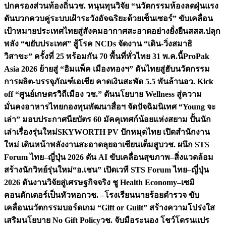
ปกครองส่วนท้องถิ่น
วช. หนุนทุนวิจัย “นวัตกรรมห้องลดฝุ่นแรง
ดันบวกควบคู่ระบบเฝ้าระวังอัจฉริยะด้วยเซ็นเซอร์” ขับเคลื่อน
เป้าหมายประเทศไทยสู่สังคมอากาศสะอาดอย่างยั่งยืน
สสส.ปลุก
พลัง “ขยับประเทศ” สู้โรค NCDs จัดงาน “เดิน-วิ่งสมาธิ
วิสาขะ” ครั้งที่ 25 พร้อมกัน 70 พื้นที่ทั่วไทย 31 พ.ค.นี้
ProPak
Asia 2026 ย้ายสู่ “อิมแพ็ค เมืองทองฯ” ดันไทยสู่ฮับนวัตกรรม
การผลิต-บรรจุภัณฑ์เอเชีย คาดเงินสะพัด 5.5 พันล้าน
อว. Kick
off “ศูนย์เกษตรวิถีเมือง วช.” ดันนโยบาย Wellness สู่ความ
มั่นคงอาหารไทย
กองทุนพัฒนาสื่อฯ จัดปัจฉิมนิเทศ “Young จะ
เล่า” มอบประกาศนียบัตร 60 มัคคุเทศก์น้อยแห่งสยาม ปั้นนัก
เล่าเรื่องรุ่นใหม่
SKYWORTH PV ปักหมุดไทย เปิดสำนักงาน
ใหม่ เดินหน้าพลังงานสะอาดลุยอาเซียนเต็มสูบ
วช. ผนึก STS
Forum ไทย–ญี่ปุ่น 2026 ดัน AI ขับเคลื่อนสุขภาพ–สิ่งแวดล้อม
สร้างนักวิทย์รุ่นใหม่
“อ.เชน” เปิดเวที STS Forum ไทย–ญี่ปุ่น
2026 ดันงานวิจัยสู่เศรษฐกิจจริง ชู Health Economy–เซมิ
คอนดักเตอร์เป็นหัวหอก
วช. –โรงเรียนนายร้อยตำรวจ ขับ
เคลื่อนนวัตกรรมบอร์ดเกม “Gift or Guilt” สร้างความโปร่งใส
เสริมนโยบาย No Gift Policy
วช. จับมือระนอง โชว์โดรนแปร