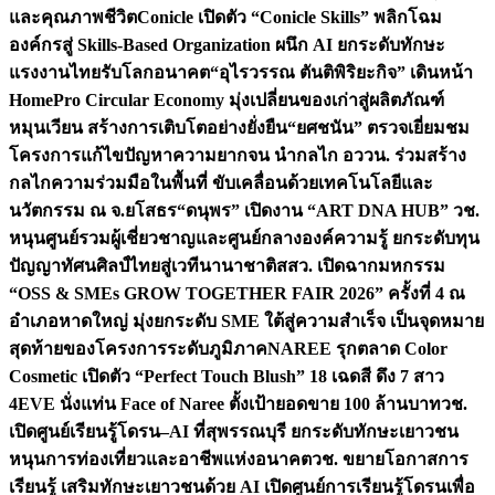
และคุณภาพชีวิต
Conicle เปิดตัว “Conicle Skills” พลิกโฉม
องค์กรสู่ Skills-Based Organization ผนึก AI ยกระดับทักษะ
แรงงานไทยรับโลกอนาคต
“อุไรวรรณ ตันติพิริยะกิจ” เดินหน้า
HomePro Circular Economy มุ่งเปลี่ยนของเก่าสู่ผลิตภัณฑ์
หมุนเวียน สร้างการเติบโตอย่างยั่งยืน
“ยศชนัน” ตรวจเยี่ยมชม
โครงการแก้ไขปัญหาความยากจน นำกลไก อววน. ร่วมสร้าง
กลไกความร่วมมือในพื้นที่ ขับเคลื่อนด้วยเทคโนโลยีและ
นวัตกรรม ณ จ.ยโสธร
“ดนุพร” เปิดงาน “ART DNA HUB” วช.
หนุนศูนย์รวมผู้เชี่ยวชาญและศูนย์กลางองค์ความรู้ ยกระดับทุน
ปัญญาทัศนศิลป์ไทยสู่เวทีนานาชาติ
สสว. เปิดฉากมหกรรม
“OSS & SMEs GROW TOGETHER FAIR 2026” ครั้งที่ 4 ณ
อำเภอหาดใหญ่ มุ่งยกระดับ SME ใต้สู่ความสำเร็จ เป็นจุดหมาย
สุดท้ายของโครงการระดับภูมิภาค
NAREE รุกตลาด Color
Cosmetic เปิดตัว “Perfect Touch Blush” 18 เฉดสี ดึง 7 สาว
4EVE นั่งแท่น Face of Naree ตั้งเป้ายอดขาย 100 ล้านบาท
วช.
เปิดศูนย์เรียนรู้โดรน–AI ที่สุพรรณบุรี ยกระดับทักษะเยาวชน
หนุนการท่องเที่ยวและอาชีพแห่งอนาคต
วช. ขยายโอกาสการ
เรียนรู้ เสริมทักษะเยาวชนด้วย AI เปิดศูนย์การเรียนรู้โดรนเพื่อ