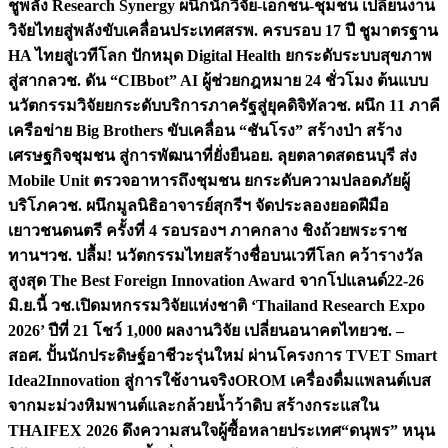
ชูพลัง Research Synergy ผนึกนักวิจัย-เอกชน-ชุมชน เปลี่ยนงาน
วิจัยไทยสู่พลังขับเคลื่อนประเทศ
สรพ. ครบรอบ 17 ปี ชูมาตรฐาน
HA ไทยสู่เวทีโลก ปักหมุด Digital Health ยกระดับระบบสุขภาพ
สู่สากล
วช. ดัน “CIBbot” AI ผู้ช่วยกฎหมาย 24 ชั่วโมง ต้นแบบ
นวัตกรรมวิจัยยกระดับบริการภาครัฐสู่ยุคดิจิทัล
วช. ผนึก 11 ภาคี
เครือข่าย Big Brothers ขับเคลื่อน “ชันโรง” สร้างป่า สร้าง
เศรษฐกิจชุมชน สู่การพัฒนาที่ยั่งยืน
อย. ลุยตลาดสดธนบุรี ส่ง
Mobile Unit ตรวจอาหารถึงชุมชน ยกระดับความปลอดภัยผู้
บริโภค
วช. ผนึกมูลนิธิอาจารย์สุกรีฯ จัดประลองยอดฝีมือ
เยาวชนดนตรี ครั้งที่ 4 รอบรองฯ ภาคกลาง ชิงถ้วยพระราช
ทานฯ
วช. ปลื้ม! นวัตกรรมไทยสร้างชื่อบนเวทีโลก คว้ารางวัล
สูงสุด The Best Foreign Innovation Award จากโปแลนด์
22-26
มิ.ย.นี้ วช.เปิดมหกรรมวิจัยแห่งชาติ ‘Thailand Research Expo
2026’ ปีที่ 21 โชว์ 1,000 ผลงานวิจัย เปลี่ยนอนาคตไทย
วช. –
สอศ. ปั้นนักประดิษฐ์อาชีวะรุ่นใหม่ ผ่านโครงการ TVET Smart
Idea2Innovation สู่การใช้งานจริง
OROM เครื่องดื่มแพลนต์เบส
จากมะม่วงหิมพานต์และกล้วยน้ำว้าดิบ สร้างกระแสใน
THAIFEX 2026 ดึงความสนใจผู้ซื้อหลายประเทศ
“ดนุพร” หนุน