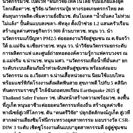
นวัตกรรม
วช. เปิดเวที “ผนึกวิจัย-เทคโนโลยี รับมือภัยแล้งยุค
โลกเดือด“
วช. ชูวิจัย-นวัตกรรมปุ๋ย ทางรอดเกษตรกรไทย ลด
ต้นทุนการผลิต-เพิ่มความยั่งยืน
วช. ดันโมเดล “น้ำมั่นคง ไม่ท่วม
ไม่แล้ง” ปั้นต้นแบบสงขลา–พัทลุง ตั้งเป้าช่วย 1.2 แสนครัวเรือน
สร้างมูลค่าเศรษฐกิจกว่า 900 ล้านบาท
วช. หนุน วว. นำ
นวัตกรรมแก้ปัญหา PM2.5 ต่อยอดงานวิจัยสู่ชุมชน ณ ต.จันจว้า
ใต้ อ.แม่จัน จ.เชียงราย
วช. หนุน วว. นำวิจัยนวัตกรรมยกระดับ
การผลิตกาแฟ และศูนย์ถ่ายทอดองค์ความรู้กาแฟครบวงจร ณ
อ.แม่จริม จ.น่าน
วช. หนุน มศว. “นวัตกรรมเพื่อน้ำที่มั่นคง” ยก
ระดับระบบเตือนภัยน้ำท่วมฉับพลันสู่ชุมชน พร้อมส่งมอบ
นวัตกรรม ณ อ.เวียงสา จ.น่าน
เสื้อหน่วยงาน นิยมใช้แบบไหน
พร้อมแชร์พิกัดโรงงานสั่งผลิต
ฟันสวย สุขภาพดี ไปกับ 5 คลินิก
ทันตกรรมราชบุรี ใกล้ฉัน
ถอดบทเรียน Earthquake 2025 สู่
Thailand Safer Future วช. เดินหน้าสร้างความพร้อม
วช. ลงพื้น
ที่ภูเก็ต หนุนอาชีวะต่อยอดนวัตกรรมท้องถิ่น สร้างมูลค่าเชิง
พาณิชย์สู่เวทีโลก
วช. ดัน “ดนตรีวิจัย” ปลุกอัตลักษณ์ภูเก็ต สู่เวที
สากลผ่านเสียงซิมโฟนี
กระทรวงอุตสาหกรรม มอบรางวัล CSR-
DIW 3 ระดับ เชิดชูโรงงานต้นแบบ“อุตสาหกรรมดี อยู่คู่ชุมชน