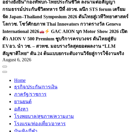
อย่างยั่งยืน”
กองทัพบก-ไทยประกันชีวิต ลงนามต่อสัญญา
กรมธรรม์ประกันชีวิตทหาร ปีที่ 40
วช. ผนึก STS forum เตรียม
จัด Japan–Thailand Symposium 2026 ดันไทยสู่เวทีวิทยาศาสตร์
โลก
วช. โชว์ศักยภาพ Thai Innovators กวาดรางวัล Geneva
International 2026
GAC AION บุก Motor Show 2026 เปิด
ตัว AION V 500 Premium ชูบริการครบวงจร ดันไทยสู่ฮับ
EV
อว. นำ วช. – สวทช. มอบรางวัลสุดยอดผลงาน “LLM
สัญชาติไทย” ดัน 24 ต้นแบบยกระดับงานวิจัยสู่การใช้งานจริง
August 6, 2026
Home
ธุรกิจ/ประกัน/การเงิน
ภาครัฐ/ราชการ
ยานยนต์
อสังหา
โรงพยบาล/สุขภาพ/ความงาม
โรงแรม/ท่องเที่ยว/อาหาร
บันเทิง/กีฬา