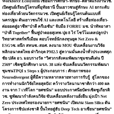
Workforce Ecosystem เชื่อมการศึกษา–ทักษะ–ตลาดแรงงาน
วช.
เปิดศูนย์เรียนรู้โดรนที่อุทัยธานี ปั้นเยาวชนสู่ทักษะ AI ยกระดับ
ท่องเที่ยวด้วยนวัตกรรม
วช. เปิดศูนย์เรียนรู้โดรนต้นแบบที่
นครปฐม ดันเยาวชนใช้ AI และเทคโนโลยี สร้างสื่อท่องเที่ยว-
ต่อยอดสู่อาชีพ
“ป่าดี ครีเอชัน” จับมือ FORRU มช. นำทัพอาสา
“ป่าดี Together” ฟื้นฟูป่าดอยสุเทพ-ปุย 8 ไร่ โชว์โมเดลปลูกป่า
วิทยาศาสตร์พรีเมียม ตอบโจทย์นักลงทุนยุค Net Zero &
ESG
วช. ผนึก สทนช.-สอศ. ลงนาม MOU ขับเคลื่อนงานวิจัย
พลิกอนาคตไทย ฝ่าวิกฤต PM2.5 สู่ความมั่นคงน้ำทั่วประเทศ
ศุภ
ชัย ปลัด อว. มอบรางวัล “วิศวกรสังคมพัฒนาชุมชนดีเด่น ปี
2569” เชิดชูนักศึกษา มรภ. 38 แห่ง ขับเคลื่อนนวัตกรรมพัฒนา
ชุมชน
TPQI x Steps x ผู้ประกอบการ : ศักยภาพของ
Neurodivergent ผู้ที่มีความหลากหลายทางการรับรู้ สู่โลกของ
การทำงาน
นักวิจัยไทยสุดปัง! คว้ารางวัลนานาชาติกว่า 400 ผล
งาน จาก 7 เวทีโลก “ยศชนัน” มอบประกาศนียบัตรเชิดชูเกียรติ
วช. ชูพัฒนากำลังคนวิจัย ขับเคลื่อนพลังงานยั่งยืน มุ่งเป้า Net
Zero ประเทศไทย
รองนายกฯ “ยศชนัน” เปิดเกม Siam Silica ดัน
โครงการชิปแห่งชาติ ปั้นไทยสู่ฮับ Deep Tech อาเซียน
“ยศชนัน”