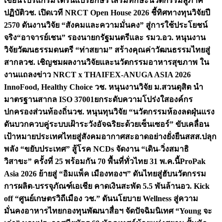
เขียนโปรแกรมโดรนแปรอักษร เสริมทักษะนวัตกรรมสู่ภาค
ปฏิบัติ
วช. เปิดเวที NRCT Open House 2026 ชี้ทิศทางทุนวิจัยปี
2570 ดันงานวิจัย “สังคมและความมั่นคง” สู่การใช้ประโยชน์
จริง
“อาจารย์เชน” รองนายกรัฐมนตรีและ รมว.อว. หนุนงาน
วิจัยวัฒนธรรมดนตรี “ท่าสยาม” สร้างคุณค่าวัฒนธรรมไทยสู่
สากล
วช. เชิญชมผลงานวิจัยและนวัตกรรมอาหารสุขภาพ ใน
งานแถลงข่าว NRCT x THAIFEX-ANUGA ASIA 2026
InnoFood, Healthy Choice
วช. หนุนงานวิจัย ม.สวนดุสิต นำ
มาตรฐานสากล ISO 37001ยกระดับความโปร่งใสองค์กร
ปกครองส่วนท้องถิ่น
วช. หนุนทุนวิจัย “นวัตกรรมห้องลดฝุ่นแรง
ดันบวกควบคู่ระบบเฝ้าระวังอัจฉริยะด้วยเซ็นเซอร์” ขับเคลื่อน
เป้าหมายประเทศไทยสู่สังคมอากาศสะอาดอย่างยั่งยืน
สสส.ปลุก
พลัง “ขยับประเทศ” สู้โรค NCDs จัดงาน “เดิน-วิ่งสมาธิ
วิสาขะ” ครั้งที่ 25 พร้อมกัน 70 พื้นที่ทั่วไทย 31 พ.ค.นี้
ProPak
Asia 2026 ย้ายสู่ “อิมแพ็ค เมืองทองฯ” ดันไทยสู่ฮับนวัตกรรม
การผลิต-บรรจุภัณฑ์เอเชีย คาดเงินสะพัด 5.5 พันล้าน
อว. Kick
off “ศูนย์เกษตรวิถีเมือง วช.” ดันนโยบาย Wellness สู่ความ
มั่นคงอาหารไทย
กองทุนพัฒนาสื่อฯ จัดปัจฉิมนิเทศ “Young จะ