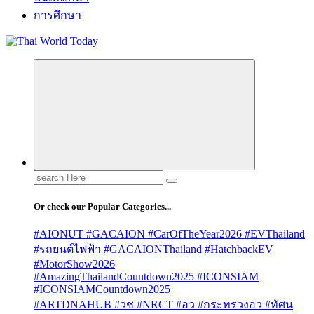
การศึกษา
Search
for:
Or check our Popular Categories...
#AIONUT #GACAION #CarOfTheYear2026 #EVThailand
#รถยนต์ไฟฟ้า #GACAIONThailand #HatchbackEV
#MotorShow2026
#AmazingThailandCountdown2025 #ICONSIAM
#ICONSIAMCountdown2025
#ARTDNAHUB #วช #NRCT #อว #กระทรวงอว #ทัศน