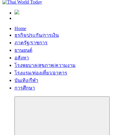
Home
ธุรกิจ/ประกัน/การเงิน
ภาครัฐ/ราชการ
ยานยนต์
อสังหา
โรงพยบาล/สุขภาพ/ความงาม
โรงแรม/ท่องเที่ยว/อาหาร
บันเทิง/กีฬา
การศึกษา