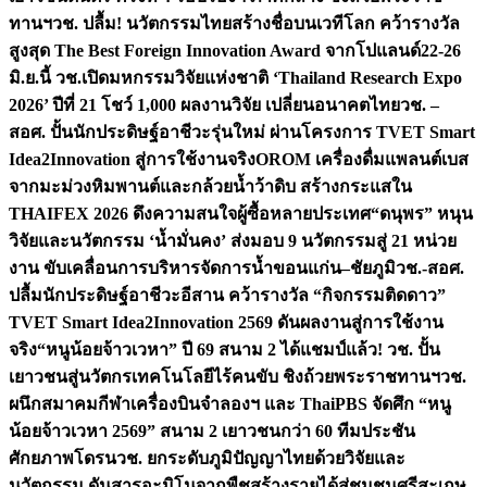
ทานฯ
วช. ปลื้ม! นวัตกรรมไทยสร้างชื่อบนเวทีโลก คว้ารางวัล
สูงสุด The Best Foreign Innovation Award จากโปแลนด์
22-26
มิ.ย.นี้ วช.เปิดมหกรรมวิจัยแห่งชาติ ‘Thailand Research Expo
2026’ ปีที่ 21 โชว์ 1,000 ผลงานวิจัย เปลี่ยนอนาคตไทย
วช. –
สอศ. ปั้นนักประดิษฐ์อาชีวะรุ่นใหม่ ผ่านโครงการ TVET Smart
Idea2Innovation สู่การใช้งานจริง
OROM เครื่องดื่มแพลนต์เบส
จากมะม่วงหิมพานต์และกล้วยน้ำว้าดิบ สร้างกระแสใน
THAIFEX 2026 ดึงความสนใจผู้ซื้อหลายประเทศ
“ดนุพร” หนุน
วิจัยและนวัตกรรม ‘น้ำมั่นคง’ ส่งมอบ 9 นวัตกรรมสู่ 21 หน่วย
งาน ขับเคลื่อนการบริหารจัดการน้ำขอนแก่น–ชัยภูมิ
วช.-สอศ.
ปลื้มนักประดิษฐ์อาชีวะอีสาน คว้ารางวัล “กิจกรรมติดดาว”
TVET Smart Idea2Innovation 2569 ดันผลงานสู่การใช้งาน
จริง
“หนูน้อยจ้าวเวหา” ปี 69 สนาม 2 ได้แชมป์แล้ว! วช. ปั้น
เยาวชนสู่นวัตกรเทคโนโลยีไร้คนขับ ชิงถ้วยพระราชทานฯ
วช.
ผนึกสมาคมกีฬาเครื่องบินจำลองฯ และ ThaiPBS จัดศึก “หนู
น้อยจ้าวเวหา 2569” สนาม 2 เยาวชนกว่า 60 ทีมประชัน
ศักยภาพโดรน
วช. ยกระดับภูมิปัญญาไทยด้วยวิจัยและ
นวัตกรรม ดันสารอะมิโนจากพืชสร้างรายได้สู่ชุมชนศรีสะเกษ