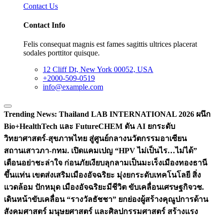
Contact Us
Contact Info
Felis consequat magnis est fames sagittis ultrices placerat
sodales porttitor quisque.
12 Cliff Dt, New York 00052, USA
+2000-509-0519
info@example.com
Trending News:
Thailand LAB INTERNATIONAL 2026 ผนึก
Bio+HealthTech และ FutureCHEM ดัน AI ยกระดับ
วิทยาศาสตร์-สุขภาพไทย สู่ศูนย์กลางนวัตกรรมอาเซียน
สถานเสาวภา-กทม. เปิดแคมเปญ “HPV ไม่เป็นไร…ไม่ได้”
เตือนอย่าชะล่าใจ ก่อนภัยเงียบลุกลามเป็นมะเร็ง
เมืองทองธานี
ขึ้นแท่น เขตส่งเสริมเมืองอัจฉริยะ มุ่งยกระดับเทคโนโลยี สิ่ง
แวดล้อม ปักหมุด เมืองอัจฉริยะมีชีวิต ขับเคลื่อนเศรษฐกิจ
วช.
เดินหน้าขับเคลื่อน “รางวัลธัชชา” ยกย่องผู้สร้างคุณูปการด้าน
สังคมศาสตร์ มนุษยศาสตร์ และศิลปกรรมศาสตร์ สร้างแรง