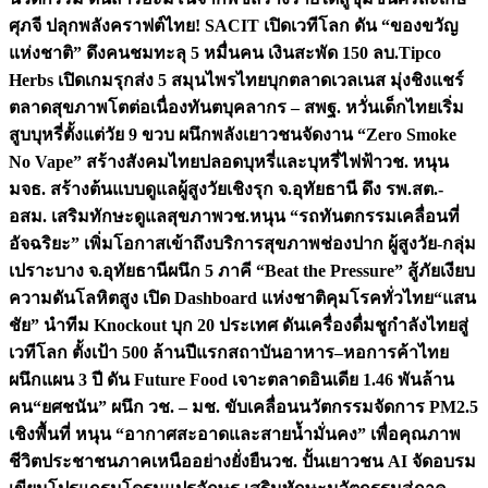
ศุภจี ปลุกพลังคราฟต์ไทย! SACIT เปิดเวทีโลก ดัน “ของขวัญ
แห่งชาติ” ดึงคนชมทะลุ 5 หมื่นคน เงินสะพัด 150 ลบ.
Tipco
Herbs เปิดเกมรุกส่ง 5 สมุนไพรไทยบุกตลาดเวลเนส มุ่งชิงแชร์
ตลาดสุขภาพโตต่อเนื่อง
ทันตบุคลากร – สพฐ. หวั่นเด็กไทยเริ่ม
สูบบุหรี่ตั้งแต่วัย 9 ขวบ ผนึกพลังเยาวชนจัดงาน “Zero Smoke
No Vape” สร้างสังคมไทยปลอดบุหรี่และบุหรี่ไฟฟ้า
วช. หนุน
มจธ. สร้างต้นแบบดูแลผู้สูงวัยเชิงรุก จ.อุทัยธานี ดึง รพ.สต.-
อสม. เสริมทักษะดูแลสุขภาพ
วช.หนุน “รถทันตกรรมเคลื่อนที่
อัจฉริยะ” เพิ่มโอกาสเข้าถึงบริการสุขภาพช่องปาก ผู้สูงวัย-กลุ่ม
เปราะบาง จ.อุทัยธานี
ผนึก 5 ภาคี “Beat the Pressure” สู้ภัยเงียบ
ความดันโลหิตสูง เปิด Dashboard แห่งชาติคุมโรคทั่วไทย
“แสน
ชัย” นำทีม Knockout บุก 20 ประเทศ ดันเครื่องดื่มชูกำลังไทยสู่
เวทีโลก ตั้งเป้า 500 ล้านปีแรก
สถาบันอาหาร–หอการค้าไทย
ผนึกแผน 3 ปี ดัน Future Food เจาะตลาดอินเดีย 1.46 พันล้าน
คน
“ยศชนัน” ผนึก วช. – มช. ขับเคลื่อนนวัตกรรมจัดการ PM2.5
เชิงพื้นที่ หนุน “อากาศสะอาดและสายน้ำมั่นคง” เพื่อคุณภาพ
ชีวิตประชาชนภาคเหนืออย่างยั่งยืน
วช. ปั้นเยาวชน AI จัดอบรม