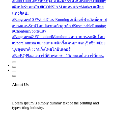
#PaintYourCity #เศรษฐกิจวัฒนธรรม #CreativeEconomy
#ศิลปะร่วมสมัย #ICONSIAM #สศร #ArtMarket #เมือง
แห่งศิลปะ
#Bangsaen10 #WorldClassRunning #เมืองกีฬาเวิลด์คลาส
#บางแสนรักษ์โลก #จากแก้วสู่กล้า #SustainableRunning
#ChonburiSportsCity
#Bangsaen42 #ChonburiMarathon #มาราธอนระดับโลก
#SportTourism #บางแสน #นักวิ่งเคนยา #อนุชิตจิว #ปิยะ
นุชสุขชาติ #งานวิ่งไทยโกอินเตอร์
#BarBQPlaza #บาร์บีคิวพลาซ่า #วิตอะเดย์ #บาร์บีกอน
About Us
Lorem Ipsum is simply dummy text of the printing and
typesetting industry.