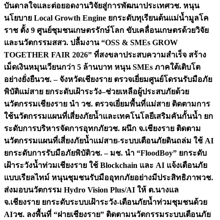
บันดาลใจและต่อยอดงานวิจัยสู่การพัฒนาประเทศ
วช. หนุน
นโยบาย Local Growth Engine ยกระดับทุเรียนต้นแม่น้ำมูลโค
ราช ตั้ง 9 ศูนย์ชุมชนเกษตรรักษ์โลก ขับเคลื่อนเกษตรด้วยวิจัย
และนวัตกรรม
สสว. ปลื้มงาน “OSS & SMEs GROW
TOGETHER FAIR 2026” ที่สงขลาประสบความสำเร็จ สร้าง
เม็ดเงินหมุนเวียนกว่า 5 ล้านบาท หนุน SMEs ภาคใต้เติบโต
อย่างยั่งยืน
วช. – จังหวัดเชียงราย ตรวจเยี่ยมศูนย์โดรนรับมือภัย
พิบัติแม่สาย ยกระดับเฝ้าระวัง–ช่วยเหลือผู้ประสบภัยด้วย
นวัตกรรม
เชียงราย นำ วช. ตรวจเยี่ยมพื้นที่แม่สาย ติดตามการ
ใช้นวัตกรรมแผนที่เสี่ยงภัยน้ำและเทคโนโลยีเสริมคันกั้นน้ำ ยก
ระดับการบริหารจัดการอุทกภัย
วช. ผนึก จ.เชียงราย ติดตาม
นวัตกรรมแผนที่เสี่ยงภัยน้ำแม่สาย-ระบบเตือนภัยดินถล่ม ใช้ AI
ยกระดับการรับมือภัยพิบัติ
วช. – มช. นำ “FloodBoy” ยกระดับ
เฝ้าระวังน้ำท่วมเชียงราย ใช้ Blockchain และ AI แจ้งเตือนภัย
แบบเรียลไทม์ หนุนชุมชนรับมืออุทกภัยอย่างมีประสิทธิภาพ
วช.
ส่งมอบนวัตกรรม Hydro Vision Plus/AI ให้ ต.นางแล
จ.เชียงราย ยกระดับระบบเฝ้าระวัง-เตือนภัยน้ำท่วมชุมชนด้วย
AI
วช. ลงพื้นที่ “ฝายเชียงราย” ติดตามนวัตกรรมระบบเตือนภัย