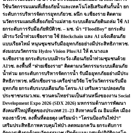
ใช้นวัตกรรมแผนที่เสี่ยงภัยน้ำและเทคโนโลยีเสริมคันกั้นน้ำ ยก
ระดับการบริหารจัดการอุทกภัย
วช. ผนึก จ.เชียงราย ติดตาม
นวัตกรรมแผนที่เสี่ยงภัยน้ำแม่สาย-ระบบเตือนภัยดินถล่ม ใช้ AI
ยกระดับการรับมือภัยพิบัติ
วช. – มช. นำ “FloodBoy” ยกระดับ
เฝ้าระวังน้ำท่วมเชียงราย ใช้ Blockchain และ AI แจ้งเตือนภัย
แบบเรียลไทม์ หนุนชุมชนรับมืออุทกภัยอย่างมีประสิทธิภาพ
วช.
ส่งมอบนวัตกรรม Hydro Vision Plus/AI ให้ ต.นางแล
จ.เชียงราย ยกระดับระบบเฝ้าระวัง-เตือนภัยน้ำท่วมชุมชนด้วย
AI
วช. ลงพื้นที่ “ฝายเชียงราย” ติดตามนวัตกรรมระบบเตือนภัย
น้ำท่วม ยกระดับการบริหารจัดการน้ำ รับมืออุทกภัยอย่างมีประ
สิทธิภาพ
วช. ผนึกเชียงราย-เครือข่ายวิจัย โชว์นวัตกรรมรับมือ
อุทกภัย ยกระดับระบบเตือนภัย-โดรน-AI เสริมความปลอดภัย
ประชาชน
รมว.พม. ชวนคนไทยร่วมเป็นส่วนหนึ่งของงาน Social
Development Expo 2026 (SDX 2026) มหกรรมด้านการพัฒนา
สังคมที่ใหญ่ที่สุดของประเทศ 21–23 สิงหาคมนี้ ณ อิมแพ็ค เมือง
ทองธานี
วช. ลงพื้นที่ดอยตุง เตรียมนำ “โดรนป้องกันไฟป่า”
เสริมประสิทธิภาพควบคุมไฟป่า-ลดหมอกควัน ยกระดับการ
จัดการเชิงรุกด้วยนวัตกรรม
วช.เปิดต้นแบบ “ศูนย์ปฏิบัติการโด