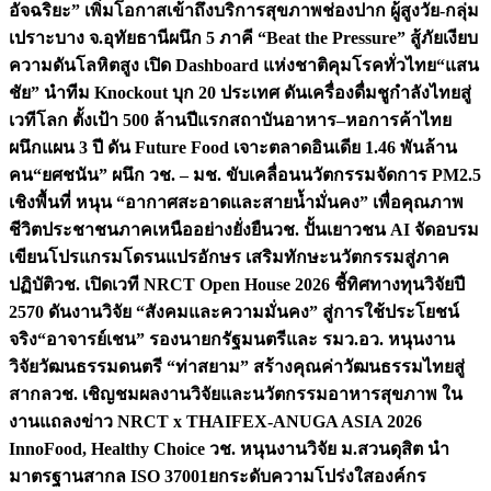
อัจฉริยะ” เพิ่มโอกาสเข้าถึงบริการสุขภาพช่องปาก ผู้สูงวัย-กลุ่ม
เปราะบาง จ.อุทัยธานี
ผนึก 5 ภาคี “Beat the Pressure” สู้ภัยเงียบ
ความดันโลหิตสูง เปิด Dashboard แห่งชาติคุมโรคทั่วไทย
“แสน
ชัย” นำทีม Knockout บุก 20 ประเทศ ดันเครื่องดื่มชูกำลังไทยสู่
เวทีโลก ตั้งเป้า 500 ล้านปีแรก
สถาบันอาหาร–หอการค้าไทย
ผนึกแผน 3 ปี ดัน Future Food เจาะตลาดอินเดีย 1.46 พันล้าน
คน
“ยศชนัน” ผนึก วช. – มช. ขับเคลื่อนนวัตกรรมจัดการ PM2.5
เชิงพื้นที่ หนุน “อากาศสะอาดและสายน้ำมั่นคง” เพื่อคุณภาพ
ชีวิตประชาชนภาคเหนืออย่างยั่งยืน
วช. ปั้นเยาวชน AI จัดอบรม
เขียนโปรแกรมโดรนแปรอักษร เสริมทักษะนวัตกรรมสู่ภาค
ปฏิบัติ
วช. เปิดเวที NRCT Open House 2026 ชี้ทิศทางทุนวิจัยปี
2570 ดันงานวิจัย “สังคมและความมั่นคง” สู่การใช้ประโยชน์
จริง
“อาจารย์เชน” รองนายกรัฐมนตรีและ รมว.อว. หนุนงาน
วิจัยวัฒนธรรมดนตรี “ท่าสยาม” สร้างคุณค่าวัฒนธรรมไทยสู่
สากล
วช. เชิญชมผลงานวิจัยและนวัตกรรมอาหารสุขภาพ ใน
งานแถลงข่าว NRCT x THAIFEX-ANUGA ASIA 2026
InnoFood, Healthy Choice
วช. หนุนงานวิจัย ม.สวนดุสิต นำ
มาตรฐานสากล ISO 37001ยกระดับความโปร่งใสองค์กร