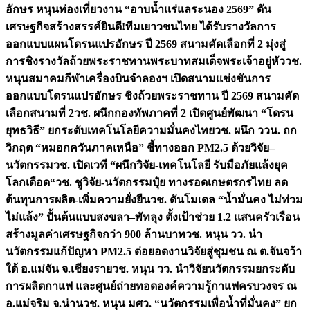
อักษร หนุนท่องเที่ยวงาน “อาบน้ำแร่แลระนอง 2569” ดัน
เศรษฐกิจสร้างสรรค์
ยินดี!ทีมเยาวชนไทย ได้รับรางวัลการ
ออกแบบแผนโดรนแปรอักษร ปี 2569 สนามคัดเลือกที่ 2 มุ่งสู่
การชิงรางวัลถ้วยพระราชทานพระบาทสมเด็จพระเจ้าอยู่หัว
วช.
หนุนสมาคมกีฬาเครื่องบินจำลองฯ เปิดสนามแข่งขันการ
ออกแบบโดรนแปรอักษร ชิงถ้วยพระราชทาน ปี 2569 สนามคัด
เลือกสนามที่ 2
วช. ผนึกกองทัพภาคที่ 2 เปิดศูนย์พัฒนา “โดรน
ยุทธวิธี” ยกระดับเทคโนโลยีความมั่นคงไทย
วช. ผนึก ววน. ถก
วิกฤต “หมอกควันภาคเหนือ” ชี้ทางออก PM2.5 ด้วยวิจัย–
นวัตกรรม
วช. เปิดเวที “ผนึกวิจัย-เทคโนโลยี รับมือภัยแล้งยุค
โลกเดือด“
วช. ชูวิจัย-นวัตกรรมปุ๋ย ทางรอดเกษตรกรไทย ลด
ต้นทุนการผลิต-เพิ่มความยั่งยืน
วช. ดันโมเดล “น้ำมั่นคง ไม่ท่วม
ไม่แล้ง” ปั้นต้นแบบสงขลา–พัทลุง ตั้งเป้าช่วย 1.2 แสนครัวเรือน
สร้างมูลค่าเศรษฐกิจกว่า 900 ล้านบาท
วช. หนุน วว. นำ
นวัตกรรมแก้ปัญหา PM2.5 ต่อยอดงานวิจัยสู่ชุมชน ณ ต.จันจว้า
ใต้ อ.แม่จัน จ.เชียงราย
วช. หนุน วว. นำวิจัยนวัตกรรมยกระดับ
การผลิตกาแฟ และศูนย์ถ่ายทอดองค์ความรู้กาแฟครบวงจร ณ
อ.แม่จริม จ.น่าน
วช. หนุน มศว. “นวัตกรรมเพื่อน้ำที่มั่นคง” ยก