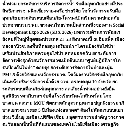
น้ำท่วม ยกระดับการบริหารจัดการน้ำ รับมืออุทกภัยอย่างมีประ
สิทธิภาพ
วช. ผนึกเชียงราย-เครือข่ายวิจัย โชว์นวัตกรรมรับมือ
อุทกภัย ยกระดับระบบเตือนภัย-โดรน-AI เสริมความปลอดภัย
ประชาชน
รมว.พม. ชวนคนไทยร่วมเป็นส่วนหนึ่งของงาน Social
Development Expo 2026 (SDX 2026) มหกรรมด้านการพัฒนา
สังคมที่ใหญ่ที่สุดของประเทศ 21–23 สิงหาคมนี้ ณ อิมแพ็ค เมือง
ทองธานี
วช. ลงพื้นที่ดอยตุง เตรียมนำ “โดรนป้องกันไฟป่า”
เสริมประสิทธิภาพควบคุมไฟป่า-ลดหมอกควัน ยกระดับการ
จัดการเชิงรุกด้วยนวัตกรรม
วช.เปิดต้นแบบ “ศูนย์ปฏิบัติการโด
รนป้องกันไฟป่า” ดอยตุง ยกระดับการจัดการไฟป่าและฝุ่น
PM2.5 ด้วยวิจัยและนวัตกรรม
วช. โชว์ผลงานวิจัยรับมืออุทกภัย
เดินหน้าบริหารจัดการน้ำด้วย ววน. ครอบคลุม 10 จังหวัด ยก
ระดับระบบเตือนภัย-ข้อมูลกลาง ลดเสี่ยงน้ำท่วมอย่างยั่งยืน
มูลนิธิธรรมาภิบาลฯ จับมือโรงเรียนรัตนโกสินทร์สมโภช
บางเขน ลงนาม MOU พัฒนาหลักสูตรกฎหมาย ปลูกฝังธรรมาภิ
บาลเยาวชน ระยะ 5 ปี
เมืองแห่งอนาคต” ต้องไม่พัฒนาแบบแยก
ส่วน วีเอ็นยู เอเชีย แปซิฟิค เชื่อม 3 อุตสาหกรรมสำคัญ วางภาค
ตะวันออกเป็นพื้นที่ต้นแบบของเทคโนโลยีเพื่อเมือง เศรษฐกิจ