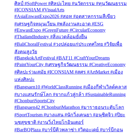
ศิลป์ #SoftPower #ศิลปะไทย #นวัตกรรม #ทุนวัฒนธรรม
#ICONSIAM #VisualArts
#AsiaEnwastExpo2026 #สอท #อุตสาหกรรมสีเขียว
#เศรษฐกิจหมุนเวียน #พลังงานสะอาด #ESG
#EnwastExpo #GreenFuture #CircularEconomy
#ThailandIndustry #สิ่งแวดล้อมยั่งยืน
#BaliChoralFestival #วงปล่อยแก่ประเทศไทย #วิจัยเพื่อ
สังคมสูงวัย
#BangkokArtFestival #BAF11 #CraftYourDreams
#PaintYourCity #เศรษฐกิจวัฒนธรรม #CreativeEconomy
#ศิลปะร่วมสมัย #ICONSIAM #สศร #ArtMarket #เมือง
แห่งศิลปะ
#Bangsaen10 #WorldClassRunning #เมืองกีฬาเวิลด์คลาส
#บางแสนรักษ์โลก #จากแก้วสู่กล้า #SustainableRunning
#ChonburiSportsCity
#Bangsaen42 #ChonburiMarathon #มาราธอนระดับโลก
#SportTourism #บางแสน #นักวิ่งเคนยา #อนุชิตจิว #ปิยะ
นุชสุขชาติ #งานวิ่งไทยโกอินเตอร์
#BarBQPlaza #บาร์บีคิวพลาซ่า #วิตอะเดย์ #บาร์บีกอน