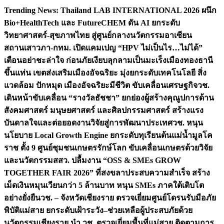
Skip
Trending News:
Thailand LAB INTERNATIONAL 2026 ผนึก
to
Bio+HealthTech และ FutureCHEM ดัน AI ยกระดับ
content
วิทยาศาสตร์-สุขภาพไทย สู่ศูนย์กลางนวัตกรรมอาเซียน
สถานเสาวภา-กทม. เปิดแคมเปญ “HPV ไม่เป็นไร…ไม่ได้”
เตือนอย่าชะล่าใจ ก่อนภัยเงียบลุกลามเป็นมะเร็ง
เมืองทองธานี
ขึ้นแท่น เขตส่งเสริมเมืองอัจฉริยะ มุ่งยกระดับเทคโนโลยี สิ่ง
แวดล้อม ปักหมุด เมืองอัจฉริยะมีชีวิต ขับเคลื่อนเศรษฐกิจ
วช.
เดินหน้าขับเคลื่อน “รางวัลธัชชา” ยกย่องผู้สร้างคุณูปการด้าน
สังคมศาสตร์ มนุษยศาสตร์ และศิลปกรรมศาสตร์ สร้างแรง
บันดาลใจและต่อยอดงานวิจัยสู่การพัฒนาประเทศ
วช. หนุน
นโยบาย Local Growth Engine ยกระดับทุเรียนต้นแม่น้ำมูลโค
ราช ตั้ง 9 ศูนย์ชุมชนเกษตรรักษ์โลก ขับเคลื่อนเกษตรด้วยวิจัย
และนวัตกรรม
สสว. ปลื้มงาน “OSS & SMEs GROW
TOGETHER FAIR 2026” ที่สงขลาประสบความสำเร็จ สร้าง
เม็ดเงินหมุนเวียนกว่า 5 ล้านบาท หนุน SMEs ภาคใต้เติบโต
อย่างยั่งยืน
วช. – จังหวัดเชียงราย ตรวจเยี่ยมศูนย์โดรนรับมือภัย
พิบัติแม่สาย ยกระดับเฝ้าระวัง–ช่วยเหลือผู้ประสบภัยด้วย
นวัตกรรม
เชียงราย นำ วช. ตรวจเยี่ยมพื้นที่แม่สาย ติดตามการ