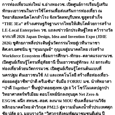
การท่องเที่ยวแห่งใหม่ จ.อ่างทอง
วช. เปิดศูนย์การเรียนรู้เสริม
ทักษะเยาวชนในการใช้โดรนเพื่อส่งเสริมการท่องเที่ยว ณ
วิทยาลัยเทคนิคโคกสำโรง จังหวัดลพบุรี
บพท.ชูสูตรสำเร็จ
“THE 3Ea” สร้างเศรษฐกิจฐานรากไทยให้เติบโตด้วยการสร้าง
LE-Local Enterprises
วช. แถลงข่าวนักประดิษฐ์ไทย คว้ารางวัล
จากเวที 2026 Japan Design, Idea and Invention Expo (JDIE
2026) ชูศักยภาพสิ่งประดิษฐ์นวัตกรรมไทยสู่เวทีนานาชา
ติ
ศ.ดร.ยศชนัน ชู “ทุนมนุษย์” กุญแจสู่อนาคตไทย เร่งสร้าง
Workforce Ecosystem เชื่อมการศึกษา–ทักษะ–ตลาดแรงงาน
วช.
เปิดศูนย์เรียนรู้โดรนที่อุทัยธานี ปั้นเยาวชนสู่ทักษะ AI ยกระดับ
ท่องเที่ยวด้วยนวัตกรรม
วช. เปิดศูนย์เรียนรู้โดรนต้นแบบที่
นครปฐม ดันเยาวชนใช้ AI และเทคโนโลยี สร้างสื่อท่องเที่ยว-
ต่อยอดสู่อาชีพ
“ป่าดี ครีเอชัน” จับมือ FORRU มช. นำทัพอาสา
“ป่าดี Together” ฟื้นฟูป่าดอยสุเทพ-ปุย 8 ไร่ โชว์โมเดลปลูกป่า
วิทยาศาสตร์พรีเมียม ตอบโจทย์นักลงทุนยุค Net Zero &
ESG
วช. ผนึก สทนช.-สอศ. ลงนาม MOU ขับเคลื่อนงานวิจัย
พลิกอนาคตไทย ฝ่าวิกฤต PM2.5 สู่ความมั่นคงน้ำทั่วประเทศ
ศุภ
ชัย ปลัด อว. มอบรางวัล “วิศวกรสังคมพัฒนาชุมชนดีเด่น ปี