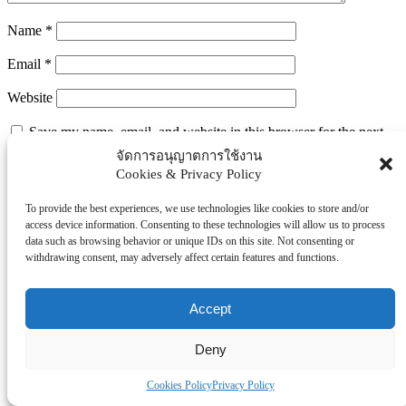
Name
*
Email
*
Website
Save my name, email, and website in this browser for the next
time I comment.
จัดการอนุญาตการใช้งาน
Cookies & Privacy Policy
To provide the best experiences, we use technologies like cookies to store and/or
Search
access device information. Consenting to these technologies will allow us to process
Search
data such as browsing behavior or unique IDs on this site. Not consenting or
withdrawing consent, may adversely affect certain features and functions.
Explore Topics
Thaiworldtoday
Accept
Uncategorized
การศึกษา
Deny
ธุรกิจ/ประกัน/การเงิน
บันเทิง/กีฬา
Cookies Policy
Privacy Policy