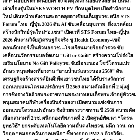
เล่า” มอบประกาศนียบัตร 60 มัคคุเทศก์น้อยแห่งสยาม ปั้นนัก
เล่าเรื่องรุ่นใหม่
SKYWORTH PV ปักหมุดไทย เปิดสำนักงาน
ใหม่ เดินหน้าพลังงานสะอาดลุยอาเซียนเต็มสูบ
วช. ผนึก STS
Forum ไทย–ญี่ปุ่น 2026 ดัน AI ขับเคลื่อนสุขภาพ–สิ่งแวดล้อม
สร้างนักวิทย์รุ่นใหม่
“อ.เชน” เปิดเวที STS Forum ไทย–ญี่ปุ่น
2026 ดันงานวิจัยสู่เศรษฐกิจจริง ชู Health Economy–เซมิ
คอนดักเตอร์เป็นหัวหอก
วช. –โรงเรียนนายร้อยตำรวจ ขับ
เคลื่อนนวัตกรรมบอร์ดเกม “Gift or Guilt” สร้างความโปร่งใส
เสริมนโยบาย No Gift Policy
วช. จับมือระนอง โชว์โดรนแปร
อักษร หนุนท่องเที่ยวงาน “อาบน้ำแร่แลระนอง 2569” ดัน
เศรษฐกิจสร้างสรรค์
ยินดี!ทีมเยาวชนไทย ได้รับรางวัลการ
ออกแบบแผนโดรนแปรอักษร ปี 2569 สนามคัดเลือกที่ 2 มุ่งสู่
การชิงรางวัลถ้วยพระราชทานพระบาทสมเด็จพระเจ้าอยู่หัว
วช.
หนุนสมาคมกีฬาเครื่องบินจำลองฯ เปิดสนามแข่งขันการ
ออกแบบโดรนแปรอักษร ชิงถ้วยพระราชทาน ปี 2569 สนามคัด
เลือกสนามที่ 2
วช. ผนึกกองทัพภาคที่ 2 เปิดศูนย์พัฒนา “โดรน
ยุทธวิธี” ยกระดับเทคโนโลยีความมั่นคงไทย
วช. ผนึก ววน. ถก
วิกฤต “หมอกควันภาคเหนือ” ชี้ทางออก PM2.5 ด้วยวิจัย–