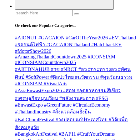
Search
for:
Or check our Popular Categories...
#AIONUT #GACAION #CarOfTheYear2026 #EVThailand
#รถยนต์ไฟฟ้า #GACAIONThailand #HatchbackEV
#MotorShow2026
#AmazingThailandCountdown2025 #ICONSIAM
#ICONSIAMCountdown2025
#ARTDNAHUB #วช #NRCT #อว #กระทรวงอว #ทัศน
ศิลป์ #SoftPower #ศิลปะไทย #นวัตกรรม #ทุนวัฒนธรรม
#ICONSIAM #VisualArts
#AsiaEnwastExpo2026 #สอท #อุตสาหกรรมสีเขียว
#เศรษฐกิจหมุนเวียน #พลังงานสะอาด #ESG
#EnwastExpo #GreenFuture #CircularEconomy
#ThailandIndustry #สิ่งแวดล้อมยั่งยืน
#BaliChoralFestival #วงปล่อยแก่ประเทศไทย #วิจัยเพื่อ
สังคมสูงวัย
#BangkokArtFestival #BAF11 #CraftYourDreams