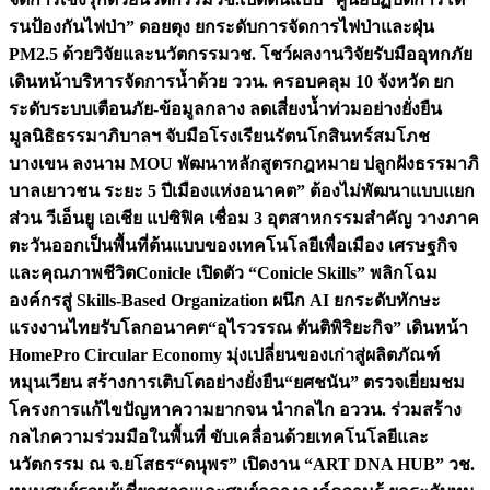
รนป้องกันไฟป่า” ดอยตุง ยกระดับการจัดการไฟป่าและฝุ่น
PM2.5 ด้วยวิจัยและนวัตกรรม
วช. โชว์ผลงานวิจัยรับมืออุทกภัย
เดินหน้าบริหารจัดการน้ำด้วย ววน. ครอบคลุม 10 จังหวัด ยก
ระดับระบบเตือนภัย-ข้อมูลกลาง ลดเสี่ยงน้ำท่วมอย่างยั่งยืน
มูลนิธิธรรมาภิบาลฯ จับมือโรงเรียนรัตนโกสินทร์สมโภช
บางเขน ลงนาม MOU พัฒนาหลักสูตรกฎหมาย ปลูกฝังธรรมาภิ
บาลเยาวชน ระยะ 5 ปี
เมืองแห่งอนาคต” ต้องไม่พัฒนาแบบแยก
ส่วน วีเอ็นยู เอเชีย แปซิฟิค เชื่อม 3 อุตสาหกรรมสำคัญ วางภาค
ตะวันออกเป็นพื้นที่ต้นแบบของเทคโนโลยีเพื่อเมือง เศรษฐกิจ
และคุณภาพชีวิต
Conicle เปิดตัว “Conicle Skills” พลิกโฉม
องค์กรสู่ Skills-Based Organization ผนึก AI ยกระดับทักษะ
แรงงานไทยรับโลกอนาคต
“อุไรวรรณ ตันติพิริยะกิจ” เดินหน้า
HomePro Circular Economy มุ่งเปลี่ยนของเก่าสู่ผลิตภัณฑ์
หมุนเวียน สร้างการเติบโตอย่างยั่งยืน
“ยศชนัน” ตรวจเยี่ยมชม
โครงการแก้ไขปัญหาความยากจน นำกลไก อววน. ร่วมสร้าง
กลไกความร่วมมือในพื้นที่ ขับเคลื่อนด้วยเทคโนโลยีและ
นวัตกรรม ณ จ.ยโสธร
“ดนุพร” เปิดงาน “ART DNA HUB” วช.