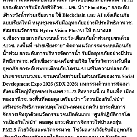
ยกระดับการรับมือภัยพิบัติ
วช. – มช. นำ “FloodBoy” ยกระดับ
เฝ้าระวังน้ำท่วมเชียงราย ใช้ Blockchain และ AI แจ้งเตือนภัย
แบบเรียลไทม์ หนุนชุมชนรับมืออุทกภัยอย่างมีประสิทธิภาพ
วช.
ส่งมอบนวัตกรรม Hydro Vision Plus/AI ให้ ต.นางแล
จ.เชียงราย ยกระดับระบบเฝ้าระวัง-เตือนภัยน้ำท่วมชุมชนด้วย
AI
วช. ลงพื้นที่ “ฝายเชียงราย” ติดตามนวัตกรรมระบบเตือนภัย
น้ำท่วม ยกระดับการบริหารจัดการน้ำ รับมืออุทกภัยอย่างมีประ
สิทธิภาพ
วช. ผนึกเชียงราย-เครือข่ายวิจัย โชว์นวัตกรรมรับมือ
อุทกภัย ยกระดับระบบเตือนภัย-โดรน-AI เสริมความปลอดภัย
ประชาชน
รมว.พม. ชวนคนไทยร่วมเป็นส่วนหนึ่งของงาน Social
Development Expo 2026 (SDX 2026) มหกรรมด้านการพัฒนา
สังคมที่ใหญ่ที่สุดของประเทศ 21–23 สิงหาคมนี้ ณ อิมแพ็ค เมือง
ทองธานี
วช. ลงพื้นที่ดอยตุง เตรียมนำ “โดรนป้องกันไฟป่า”
เสริมประสิทธิภาพควบคุมไฟป่า-ลดหมอกควัน ยกระดับการ
จัดการเชิงรุกด้วยนวัตกรรม
วช.เปิดต้นแบบ “ศูนย์ปฏิบัติการโด
รนป้องกันไฟป่า” ดอยตุง ยกระดับการจัดการไฟป่าและฝุ่น
PM2.5 ด้วยวิจัยและนวัตกรรม
วช. โชว์ผลงานวิจัยรับมืออุทกภัย