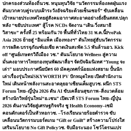
ปกครองส่วนท้องถิ่น
วช. หนุนทุนวิจัย “นวัตกรรมห้องลดฝุ่นแรง
ดันบวกควบคู่ระบบเฝ้าระวังอัจฉริยะด้วยเซ็นเซอร์” ขับเคลื่อน
เป้าหมายประเทศไทยสู่สังคมอากาศสะอาดอย่างยั่งยืน
สสส.ปลุก
พลัง “ขยับประเทศ” สู้โรค NCDs จัดงาน “เดิน-วิ่งสมาธิ
วิสาขะ” ครั้งที่ 25 พร้อมกัน 70 พื้นที่ทั่วไทย 31 พ.ค.นี้
ProPak
Asia 2026 ย้ายสู่ “อิมแพ็ค เมืองทองฯ” ดันไทยสู่ฮับนวัตกรรม
การผลิต-บรรจุภัณฑ์เอเชีย คาดเงินสะพัด 5.5 พันล้าน
อว. Kick
off “ศูนย์เกษตรวิถีเมือง วช.” ดันนโยบาย Wellness สู่ความ
มั่นคงอาหารไทย
กองทุนพัฒนาสื่อฯ จัดปัจฉิมนิเทศ “Young จะ
เล่า” มอบประกาศนียบัตร 60 มัคคุเทศก์น้อยแห่งสยาม ปั้นนัก
เล่าเรื่องรุ่นใหม่
SKYWORTH PV ปักหมุดไทย เปิดสำนักงาน
ใหม่ เดินหน้าพลังงานสะอาดลุยอาเซียนเต็มสูบ
วช. ผนึก STS
Forum ไทย–ญี่ปุ่น 2026 ดัน AI ขับเคลื่อนสุขภาพ–สิ่งแวดล้อม
สร้างนักวิทย์รุ่นใหม่
“อ.เชน” เปิดเวที STS Forum ไทย–ญี่ปุ่น
2026 ดันงานวิจัยสู่เศรษฐกิจจริง ชู Health Economy–เซมิ
คอนดักเตอร์เป็นหัวหอก
วช. –โรงเรียนนายร้อยตำรวจ ขับ
เคลื่อนนวัตกรรมบอร์ดเกม “Gift or Guilt” สร้างความโปร่งใส
เสริมนโยบาย No Gift Policy
วช. จับมือระนอง โชว์โดรนแปร