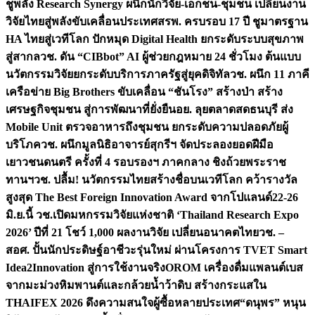
ชูพลัง Research Synergy ผนึกนักวิจัย-เอกชน-ชุมชน เปลี่ยนงาน
วิจัยไทยสู่พลังขับเคลื่อนประเทศ
สรพ. ครบรอบ 17 ปี ชูมาตรฐาน
HA ไทยสู่เวทีโลก ปักหมุด Digital Health ยกระดับระบบสุขภาพ
สู่สากล
วช. ดัน “CIBbot” AI ผู้ช่วยกฎหมาย 24 ชั่วโมง ต้นแบบ
นวัตกรรมวิจัยยกระดับบริการภาครัฐสู่ยุคดิจิทัล
วช. ผนึก 11 ภาคี
เครือข่าย Big Brothers ขับเคลื่อน “ชันโรง” สร้างป่า สร้าง
เศรษฐกิจชุมชน สู่การพัฒนาที่ยั่งยืน
อย. ลุยตลาดสดธนบุรี ส่ง
Mobile Unit ตรวจอาหารถึงชุมชน ยกระดับความปลอดภัยผู้
บริโภค
วช. ผนึกมูลนิธิอาจารย์สุกรีฯ จัดประลองยอดฝีมือ
เยาวชนดนตรี ครั้งที่ 4 รอบรองฯ ภาคกลาง ชิงถ้วยพระราช
ทานฯ
วช. ปลื้ม! นวัตกรรมไทยสร้างชื่อบนเวทีโลก คว้ารางวัล
สูงสุด The Best Foreign Innovation Award จากโปแลนด์
22-26
มิ.ย.นี้ วช.เปิดมหกรรมวิจัยแห่งชาติ ‘Thailand Research Expo
2026’ ปีที่ 21 โชว์ 1,000 ผลงานวิจัย เปลี่ยนอนาคตไทย
วช. –
สอศ. ปั้นนักประดิษฐ์อาชีวะรุ่นใหม่ ผ่านโครงการ TVET Smart
Idea2Innovation สู่การใช้งานจริง
OROM เครื่องดื่มแพลนต์เบส
จากมะม่วงหิมพานต์และกล้วยน้ำว้าดิบ สร้างกระแสใน
THAIFEX 2026 ดึงความสนใจผู้ซื้อหลายประเทศ
“ดนุพร” หนุน