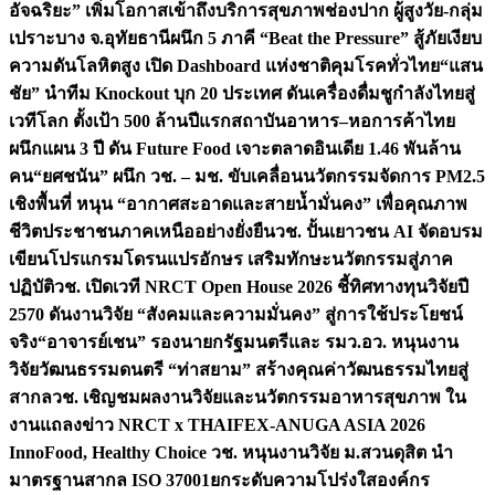
อัจฉริยะ” เพิ่มโอกาสเข้าถึงบริการสุขภาพช่องปาก ผู้สูงวัย-กลุ่ม
เปราะบาง จ.อุทัยธานี
ผนึก 5 ภาคี “Beat the Pressure” สู้ภัยเงียบ
ความดันโลหิตสูง เปิด Dashboard แห่งชาติคุมโรคทั่วไทย
“แสน
ชัย” นำทีม Knockout บุก 20 ประเทศ ดันเครื่องดื่มชูกำลังไทยสู่
เวทีโลก ตั้งเป้า 500 ล้านปีแรก
สถาบันอาหาร–หอการค้าไทย
ผนึกแผน 3 ปี ดัน Future Food เจาะตลาดอินเดีย 1.46 พันล้าน
คน
“ยศชนัน” ผนึก วช. – มช. ขับเคลื่อนนวัตกรรมจัดการ PM2.5
เชิงพื้นที่ หนุน “อากาศสะอาดและสายน้ำมั่นคง” เพื่อคุณภาพ
ชีวิตประชาชนภาคเหนืออย่างยั่งยืน
วช. ปั้นเยาวชน AI จัดอบรม
เขียนโปรแกรมโดรนแปรอักษร เสริมทักษะนวัตกรรมสู่ภาค
ปฏิบัติ
วช. เปิดเวที NRCT Open House 2026 ชี้ทิศทางทุนวิจัยปี
2570 ดันงานวิจัย “สังคมและความมั่นคง” สู่การใช้ประโยชน์
จริง
“อาจารย์เชน” รองนายกรัฐมนตรีและ รมว.อว. หนุนงาน
วิจัยวัฒนธรรมดนตรี “ท่าสยาม” สร้างคุณค่าวัฒนธรรมไทยสู่
สากล
วช. เชิญชมผลงานวิจัยและนวัตกรรมอาหารสุขภาพ ใน
งานแถลงข่าว NRCT x THAIFEX-ANUGA ASIA 2026
InnoFood, Healthy Choice
วช. หนุนงานวิจัย ม.สวนดุสิต นำ
มาตรฐานสากล ISO 37001ยกระดับความโปร่งใสองค์กร