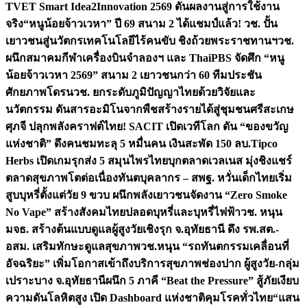
TVET Smart Idea2Innovation 2569 ดันผลงานสู่การใช้งาน
จริง
“หนูน้อยจ้าวเวหา” ปี 69 สนาม 2 ได้แชมป์แล้ว! วช. ปั้น
เยาวชนสู่นวัตกรเทคโนโลยีไร้คนขับ ชิงถ้วยพระราชทานฯ
วช.
ผนึกสมาคมกีฬาเครื่องบินจำลองฯ และ ThaiPBS จัดศึก “หนู
น้อยจ้าวเวหา 2569” สนาม 2 เยาวชนกว่า 60 ทีมประชัน
ศักยภาพโดรน
วช. ยกระดับภูมิปัญญาไทยด้วยวิจัยและ
นวัตกรรม ดันสารอะมิโนจากพืชสร้างรายได้สู่ชุมชนศรีสะเกษ
ศุภจี ปลุกพลังคราฟต์ไทย! SACIT เปิดเวทีโลก ดัน “ของขวัญ
แห่งชาติ” ดึงคนชมทะลุ 5 หมื่นคน เงินสะพัด 150 ลบ.
Tipco
Herbs เปิดเกมรุกส่ง 5 สมุนไพรไทยบุกตลาดเวลเนส มุ่งชิงแชร์
ตลาดสุขภาพโตต่อเนื่อง
ทันตบุคลากร – สพฐ. หวั่นเด็กไทยเริ่ม
สูบบุหรี่ตั้งแต่วัย 9 ขวบ ผนึกพลังเยาวชนจัดงาน “Zero Smoke
No Vape” สร้างสังคมไทยปลอดบุหรี่และบุหรี่ไฟฟ้า
วช. หนุน
มจธ. สร้างต้นแบบดูแลผู้สูงวัยเชิงรุก จ.อุทัยธานี ดึง รพ.สต.-
อสม. เสริมทักษะดูแลสุขภาพ
วช.หนุน “รถทันตกรรมเคลื่อนที่
อัจฉริยะ” เพิ่มโอกาสเข้าถึงบริการสุขภาพช่องปาก ผู้สูงวัย-กลุ่ม
เปราะบาง จ.อุทัยธานี
ผนึก 5 ภาคี “Beat the Pressure” สู้ภัยเงียบ
ความดันโลหิตสูง เปิด Dashboard แห่งชาติคุมโรคทั่วไทย
“แสน