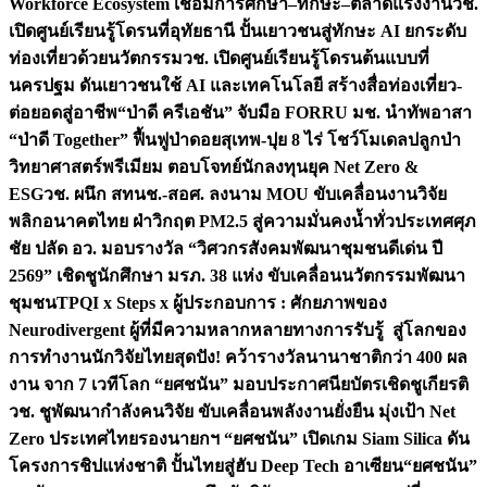
Workforce Ecosystem เชื่อมการศึกษา–ทักษะ–ตลาดแรงงาน
วช.
เปิดศูนย์เรียนรู้โดรนที่อุทัยธานี ปั้นเยาวชนสู่ทักษะ AI ยกระดับ
ท่องเที่ยวด้วยนวัตกรรม
วช. เปิดศูนย์เรียนรู้โดรนต้นแบบที่
นครปฐม ดันเยาวชนใช้ AI และเทคโนโลยี สร้างสื่อท่องเที่ยว-
ต่อยอดสู่อาชีพ
“ป่าดี ครีเอชัน” จับมือ FORRU มช. นำทัพอาสา
“ป่าดี Together” ฟื้นฟูป่าดอยสุเทพ-ปุย 8 ไร่ โชว์โมเดลปลูกป่า
วิทยาศาสตร์พรีเมียม ตอบโจทย์นักลงทุนยุค Net Zero &
ESG
วช. ผนึก สทนช.-สอศ. ลงนาม MOU ขับเคลื่อนงานวิจัย
พลิกอนาคตไทย ฝ่าวิกฤต PM2.5 สู่ความมั่นคงน้ำทั่วประเทศ
ศุภ
ชัย ปลัด อว. มอบรางวัล “วิศวกรสังคมพัฒนาชุมชนดีเด่น ปี
2569” เชิดชูนักศึกษา มรภ. 38 แห่ง ขับเคลื่อนนวัตกรรมพัฒนา
ชุมชน
TPQI x Steps x ผู้ประกอบการ : ศักยภาพของ
Neurodivergent ผู้ที่มีความหลากหลายทางการรับรู้ สู่โลกของ
การทำงาน
นักวิจัยไทยสุดปัง! คว้ารางวัลนานาชาติกว่า 400 ผล
งาน จาก 7 เวทีโลก “ยศชนัน” มอบประกาศนียบัตรเชิดชูเกียรติ
วช. ชูพัฒนากำลังคนวิจัย ขับเคลื่อนพลังงานยั่งยืน มุ่งเป้า Net
Zero ประเทศไทย
รองนายกฯ “ยศชนัน” เปิดเกม Siam Silica ดัน
โครงการชิปแห่งชาติ ปั้นไทยสู่ฮับ Deep Tech อาเซียน
“ยศชนัน”