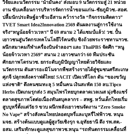
วิจัยและนวัตกรรม ‘น้ำมั่นคง’ ส่งมอบ 9 นวัตกรรมสู่ 21 หน่วย
งาน ขับเคลื่อนการบริหารจัดการน้ำขอนแก่น–ชัยภูมิ
วช.-สอศ.
ปลื้มนักประดิษฐ์อาชีวะอีสาน คว้ารางวัล “กิจกรรมติดดาว”
TVET Smart Idea2Innovation 2569 ดันผลงานสู่การใช้งาน
จริง
“หนูน้อยจ้าวเวหา” ปี 69 สนาม 2 ได้แชมป์แล้ว! วช. ปั้น
เยาวชนสู่นวัตกรเทคโนโลยีไร้คนขับ ชิงถ้วยพระราชทานฯ
วช.
ผนึกสมาคมกีฬาเครื่องบินจำลองฯ และ ThaiPBS จัดศึก “หนู
น้อยจ้าวเวหา 2569” สนาม 2 เยาวชนกว่า 60 ทีมประชัน
ศักยภาพโดรน
วช. ยกระดับภูมิปัญญาไทยด้วยวิจัยและ
นวัตกรรม ดันสารอะมิโนจากพืชสร้างรายได้สู่ชุมชนศรีสะเกษ
ศุภจี ปลุกพลังคราฟต์ไทย! SACIT เปิดเวทีโลก ดัน “ของขวัญ
แห่งชาติ” ดึงคนชมทะลุ 5 หมื่นคน เงินสะพัด 150 ลบ.
Tipco
Herbs เปิดเกมรุกส่ง 5 สมุนไพรไทยบุกตลาดเวลเนส มุ่งชิงแชร์
ตลาดสุขภาพโตต่อเนื่อง
ทันตบุคลากร – สพฐ. หวั่นเด็กไทยเริ่ม
สูบบุหรี่ตั้งแต่วัย 9 ขวบ ผนึกพลังเยาวชนจัดงาน “Zero Smoke
No Vape” สร้างสังคมไทยปลอดบุหรี่และบุหรี่ไฟฟ้า
วช. หนุน
มจธ. สร้างต้นแบบดูแลผู้สูงวัยเชิงรุก จ.อุทัยธานี ดึง รพ.สต.-
อสม. เสริมทักษะดูแลสุขภาพ
วช.หนุน “รถทันตกรรมเคลื่อนที่