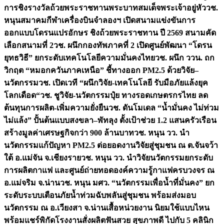
การชิงรางวัลถ้วยพระราชทานพระบาทสมเด็จพระเจ้าอยู่หัว
วช.
หนุนสมาคมกีฬาเครื่องบินจำลองฯ เปิดสนามแข่งขันการ
ออกแบบโดรนแปรอักษร ชิงถ้วยพระราชทาน ปี 2569 สนามคัด
เลือกสนามที่ 2
วช. ผนึกกองทัพภาคที่ 2 เปิดศูนย์พัฒนา “โดรน
ยุทธวิธี” ยกระดับเทคโนโลยีความมั่นคงไทย
วช. ผนึก ววน. ถก
วิกฤต “หมอกควันภาคเหนือ” ชี้ทางออก PM2.5 ด้วยวิจัย–
นวัตกรรม
วช. เปิดเวที “ผนึกวิจัย-เทคโนโลยี รับมือภัยแล้งยุค
โลกเดือด“
วช. ชูวิจัย-นวัตกรรมปุ๋ย ทางรอดเกษตรกรไทย ลด
ต้นทุนการผลิต-เพิ่มความยั่งยืน
วช. ดันโมเดล “น้ำมั่นคง ไม่ท่วม
ไม่แล้ง” ปั้นต้นแบบสงขลา–พัทลุง ตั้งเป้าช่วย 1.2 แสนครัวเรือน
สร้างมูลค่าเศรษฐกิจกว่า 900 ล้านบาท
วช. หนุน วว. นำ
นวัตกรรมแก้ปัญหา PM2.5 ต่อยอดงานวิจัยสู่ชุมชน ณ ต.จันจว้า
ใต้ อ.แม่จัน จ.เชียงราย
วช. หนุน วว. นำวิจัยนวัตกรรมยกระดับ
การผลิตกาแฟ และศูนย์ถ่ายทอดองค์ความรู้กาแฟครบวงจร ณ
อ.แม่จริม จ.น่าน
วช. หนุน มศว. “นวัตกรรมเพื่อน้ำที่มั่นคง” ยก
ระดับระบบเตือนภัยน้ำท่วมฉับพลันสู่ชุมชน พร้อมส่งมอบ
นวัตกรรม ณ อ.เวียงสา จ.น่าน
เสื้อหน่วยงาน นิยมใช้แบบไหน
พร้อมแชร์พิกัดโรงงานสั่งผลิต
ฟันสวย สุขภาพดี ไปกับ 5 คลินิก