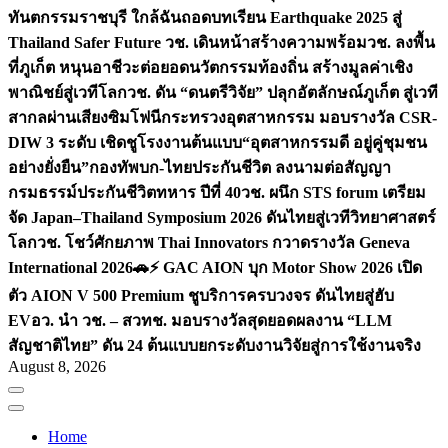
ทันตกรรมราชบุรี ใกล้ฉัน
ถอดบทเรียน Earthquake 2025 สู่
Thailand Safer Future วช. เดินหน้าสร้างความพร้อม
วช. ลงพื้น
ที่ภูเก็ต หนุนอาชีวะต่อยอดนวัตกรรมท้องถิ่น สร้างมูลค่าเชิง
พาณิชย์สู่เวทีโลก
วช. ดัน “ดนตรีวิจัย” ปลุกอัตลักษณ์ภูเก็ต สู่เวที
สากลผ่านเสียงซิมโฟนี
กระทรวงอุตสาหกรรม มอบรางวัล CSR-
DIW 3 ระดับ เชิดชูโรงงานต้นแบบ“อุตสาหกรรมดี อยู่คู่ชุมชน
อย่างยั่งยืน”
กองทัพบก-ไทยประกันชีวิต ลงนามต่อสัญญา
กรมธรรม์ประกันชีวิตทหาร ปีที่ 40
วช. ผนึก STS forum เตรียม
จัด Japan–Thailand Symposium 2026 ดันไทยสู่เวทีวิทยาศาสตร์
โลก
วช. โชว์ศักยภาพ Thai Innovators กวาดรางวัล Geneva
International 2026
🚗⚡️ GAC AION บุก Motor Show 2026 เปิด
ตัว AION V 500 Premium ชูบริการครบวงจร ดันไทยสู่ฮับ
EV
อว. นำ วช. – สวทช. มอบรางวัลสุดยอดผลงาน “LLM
สัญชาติไทย” ดัน 24 ต้นแบบยกระดับงานวิจัยสู่การใช้งานจริง
August 8, 2026
Home