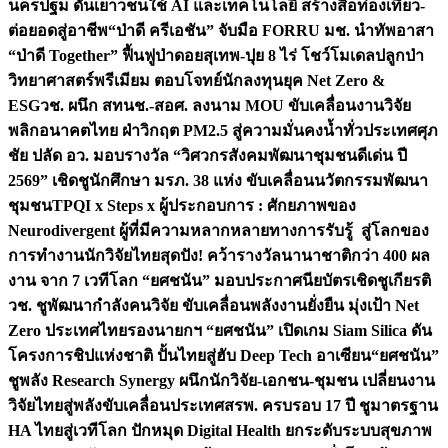
นครปฐม ดันเยาวชนใช้ AI และเทคโนโลยี สร้างสื่อท่องเที่ยว-
ต่อยอดสู่อาชีพ
“ป่าดี ครีเอชัน” จับมือ FORRU มช. นำทัพอาสา
“ป่าดี Together” ฟื้นฟูป่าดอยสุเทพ-ปุย 8 ไร่ โชว์โมเดลปลูกป่า
วิทยาศาสตร์พรีเมียม ตอบโจทย์นักลงทุนยุค Net Zero &
ESG
วช. ผนึก สทนช.-สอศ. ลงนาม MOU ขับเคลื่อนงานวิจัย
พลิกอนาคตไทย ฝ่าวิกฤต PM2.5 สู่ความมั่นคงน้ำทั่วประเทศ
ศุภ
ชัย ปลัด อว. มอบรางวัล “วิศวกรสังคมพัฒนาชุมชนดีเด่น ปี
2569” เชิดชูนักศึกษา มรภ. 38 แห่ง ขับเคลื่อนนวัตกรรมพัฒนา
ชุมชน
TPQI x Steps x ผู้ประกอบการ : ศักยภาพของ
Neurodivergent ผู้ที่มีความหลากหลายทางการรับรู้ สู่โลกของ
การทำงาน
นักวิจัยไทยสุดปัง! คว้ารางวัลนานาชาติกว่า 400 ผล
งาน จาก 7 เวทีโลก “ยศชนัน” มอบประกาศนียบัตรเชิดชูเกียรติ
วช. ชูพัฒนากำลังคนวิจัย ขับเคลื่อนพลังงานยั่งยืน มุ่งเป้า Net
Zero ประเทศไทย
รองนายกฯ “ยศชนัน” เปิดเกม Siam Silica ดัน
โครงการชิปแห่งชาติ ปั้นไทยสู่ฮับ Deep Tech อาเซียน
“ยศชนัน”
ชูพลัง Research Synergy ผนึกนักวิจัย-เอกชน-ชุมชน เปลี่ยนงาน
วิจัยไทยสู่พลังขับเคลื่อนประเทศ
สรพ. ครบรอบ 17 ปี ชูมาตรฐาน
HA ไทยสู่เวทีโลก ปักหมุด Digital Health ยกระดับระบบสุขภาพ