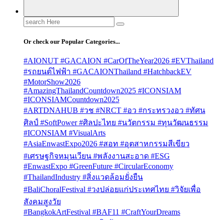
Search
for:
Or check our Popular Categories...
#AIONUT #GACAION #CarOfTheYear2026 #EVThailand
#รถยนต์ไฟฟ้า #GACAIONThailand #HatchbackEV
#MotorShow2026
#AmazingThailandCountdown2025 #ICONSIAM
#ICONSIAMCountdown2025
#ARTDNAHUB #วช #NRCT #อว #กระทรวงอว #ทัศน
ศิลป์ #SoftPower #ศิลปะไทย #นวัตกรรม #ทุนวัฒนธรรม
#ICONSIAM #VisualArts
#AsiaEnwastExpo2026 #สอท #อุตสาหกรรมสีเขียว
#เศรษฐกิจหมุนเวียน #พลังงานสะอาด #ESG
#EnwastExpo #GreenFuture #CircularEconomy
#ThailandIndustry #สิ่งแวดล้อมยั่งยืน
#BaliChoralFestival #วงปล่อยแก่ประเทศไทย #วิจัยเพื่อ
สังคมสูงวัย
#BangkokArtFestival #BAF11 #CraftYourDreams