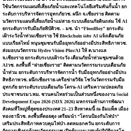
ใช้นวัตกรรมแผนที่เสี่ยงภัยน้ำและเทคโนโลยีเสริมคันกั้นน้ำ ยก
ระดับการบริหารจัดการอุทกภัย
วช. ผนึก จ.เชียงราย ติดตาม
นวัตกรรมแผนที่เสี่ยงภัยน้ำแม่สาย-ระบบเตือนภัยดินถล่ม ใช้ AI
ยกระดับการรับมือภัยพิบัติ
วช. – มช. นำ “FloodBoy” ยกระดับ
เฝ้าระวังน้ำท่วมเชียงราย ใช้ Blockchain และ AI แจ้งเตือนภัย
แบบเรียลไทม์ หนุนชุมชนรับมืออุทกภัยอย่างมีประสิทธิภาพ
วช.
ส่งมอบนวัตกรรม Hydro Vision Plus/AI ให้ ต.นางแล
จ.เชียงราย ยกระดับระบบเฝ้าระวัง-เตือนภัยน้ำท่วมชุมชนด้วย
AI
วช. ลงพื้นที่ “ฝายเชียงราย” ติดตามนวัตกรรมระบบเตือนภัย
น้ำท่วม ยกระดับการบริหารจัดการน้ำ รับมืออุทกภัยอย่างมีประ
สิทธิภาพ
วช. ผนึกเชียงราย-เครือข่ายวิจัย โชว์นวัตกรรมรับมือ
อุทกภัย ยกระดับระบบเตือนภัย-โดรน-AI เสริมความปลอดภัย
ประชาชน
รมว.พม. ชวนคนไทยร่วมเป็นส่วนหนึ่งของงาน Social
Development Expo 2026 (SDX 2026) มหกรรมด้านการพัฒนา
สังคมที่ใหญ่ที่สุดของประเทศ 21–23 สิงหาคมนี้ ณ อิมแพ็ค เมือง
ทองธานี
วช. ลงพื้นที่ดอยตุง เตรียมนำ “โดรนป้องกันไฟป่า”
เสริมประสิทธิภาพควบคุมไฟป่า-ลดหมอกควัน ยกระดับการ
จัดการเชิงรุกด้วยนวัตกรรม
วช.เปิดต้นแบบ “ศูนย์ปฏิบัติการโด