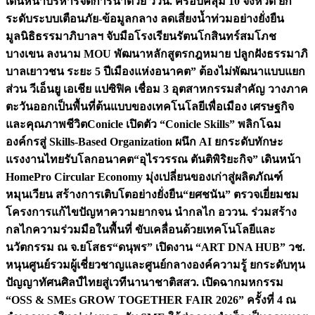
เดินหน้าบริหารจัดการน้ำด้วย ววน. ครอบคลุม 10 จังหวัด ยก
ระดับระบบเตือนภัย-ข้อมูลกลาง ลดเสี่ยงน้ำท่วมอย่างยั่งยืน
มูลนิธิธรรมาภิบาลฯ จับมือโรงเรียนรัตนโกสินทร์สมโภช
บางเขน ลงนาม MOU พัฒนาหลักสูตรกฎหมาย ปลูกฝังธรรมาภิ
บาลเยาวชน ระยะ 5 ปี
เมืองแห่งอนาคต” ต้องไม่พัฒนาแบบแยก
ส่วน วีเอ็นยู เอเชีย แปซิฟิค เชื่อม 3 อุตสาหกรรมสำคัญ วางภาค
ตะวันออกเป็นพื้นที่ต้นแบบของเทคโนโลยีเพื่อเมือง เศรษฐกิจ
และคุณภาพชีวิต
Conicle เปิดตัว “Conicle Skills” พลิกโฉม
องค์กรสู่ Skills-Based Organization ผนึก AI ยกระดับทักษะ
แรงงานไทยรับโลกอนาคต
“อุไรวรรณ ตันติพิริยะกิจ” เดินหน้า
HomePro Circular Economy มุ่งเปลี่ยนของเก่าสู่ผลิตภัณฑ์
หมุนเวียน สร้างการเติบโตอย่างยั่งยืน
“ยศชนัน” ตรวจเยี่ยมชม
โครงการแก้ไขปัญหาความยากจน นำกลไก อววน. ร่วมสร้าง
กลไกความร่วมมือในพื้นที่ ขับเคลื่อนด้วยเทคโนโลยีและ
นวัตกรรม ณ จ.ยโสธร
“ดนุพร” เปิดงาน “ART DNA HUB” วช.
หนุนศูนย์รวมผู้เชี่ยวชาญและศูนย์กลางองค์ความรู้ ยกระดับทุน
ปัญญาทัศนศิลป์ไทยสู่เวทีนานาชาติ
สสว. เปิดฉากมหกรรม
“OSS & SMEs GROW TOGETHER FAIR 2026” ครั้งที่ 4 ณ