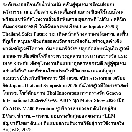
ระดับระบบเตือนภัยน้ำท่วมฉับพลันสู่ชุมชน พร้อมส่งมอบ
นวัตกรรม ณ อ.เวียงสา จ.น่าน
เสื้อหน่วยงาน นิยมใช้แบบไหน
พร้อมแชร์พิกัดโรงงานสั่งผลิต
ฟันสวย สุขภาพดี ไปกับ 5 คลินิก
ทันตกรรมราชบุรี ใกล้ฉัน
ถอดบทเรียน Earthquake 2025 สู่
Thailand Safer Future วช. เดินหน้าสร้างความพร้อม
วช. ลงพื้น
ที่ภูเก็ต หนุนอาชีวะต่อยอดนวัตกรรมท้องถิ่น สร้างมูลค่าเชิง
พาณิชย์สู่เวทีโลก
วช. ดัน “ดนตรีวิจัย” ปลุกอัตลักษณ์ภูเก็ต สู่เวที
สากลผ่านเสียงซิมโฟนี
กระทรวงอุตสาหกรรม มอบรางวัล CSR-
DIW 3 ระดับ เชิดชูโรงงานต้นแบบ“อุตสาหกรรมดี อยู่คู่ชุมชน
อย่างยั่งยืน”
กองทัพบก-ไทยประกันชีวิต ลงนามต่อสัญญา
กรมธรรม์ประกันชีวิตทหาร ปีที่ 40
วช. ผนึก STS forum เตรียม
จัด Japan–Thailand Symposium 2026 ดันไทยสู่เวทีวิทยาศาสตร์
โลก
วช. โชว์ศักยภาพ Thai Innovators กวาดรางวัล Geneva
International 2026
🚗⚡️ GAC AION บุก Motor Show 2026 เปิด
ตัว AION V 500 Premium ชูบริการครบวงจร ดันไทยสู่ฮับ
EV
อว. นำ วช. – สวทช. มอบรางวัลสุดยอดผลงาน “LLM
สัญชาติไทย” ดัน 24 ต้นแบบยกระดับงานวิจัยสู่การใช้งานจริง
August 8, 2026