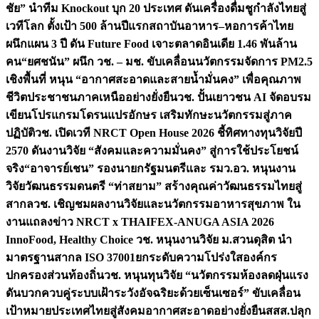
ชัย” นำทีม Knockout บุก 20 ประเทศ ดันเครื่องดื่มชูกำลังไทยสู่
เวทีโลก ตั้งเป้า 500 ล้านปีแรก
สถาบันอาหาร–หอการค้าไทย
ผนึกแผน 3 ปี ดัน Future Food เจาะตลาดอินเดีย 1.46 พันล้าน
คน
“ยศชนัน” ผนึก วช. – มช. ขับเคลื่อนนวัตกรรมจัดการ PM2.5
เชิงพื้นที่ หนุน “อากาศสะอาดและสายน้ำมั่นคง” เพื่อคุณภาพ
ชีวิตประชาชนภาคเหนืออย่างยั่งยืน
วช. ปั้นเยาวชน AI จัดอบรม
เขียนโปรแกรมโดรนแปรอักษร เสริมทักษะนวัตกรรมสู่ภาค
ปฏิบัติ
วช. เปิดเวที NRCT Open House 2026 ชี้ทิศทางทุนวิจัยปี
2570 ดันงานวิจัย “สังคมและความมั่นคง” สู่การใช้ประโยชน์
จริง
“อาจารย์เชน” รองนายกรัฐมนตรีและ รมว.อว. หนุนงาน
วิจัยวัฒนธรรมดนตรี “ท่าสยาม” สร้างคุณค่าวัฒนธรรมไทยสู่
สากล
วช. เชิญชมผลงานวิจัยและนวัตกรรมอาหารสุขภาพ ใน
งานแถลงข่าว NRCT x THAIFEX-ANUGA ASIA 2026
InnoFood, Healthy Choice
วช. หนุนงานวิจัย ม.สวนดุสิต นำ
มาตรฐานสากล ISO 37001ยกระดับความโปร่งใสองค์กร
ปกครองส่วนท้องถิ่น
วช. หนุนทุนวิจัย “นวัตกรรมห้องลดฝุ่นแรง
ดันบวกควบคู่ระบบเฝ้าระวังอัจฉริยะด้วยเซ็นเซอร์” ขับเคลื่อน
เป้าหมายประเทศไทยสู่สังคมอากาศสะอาดอย่างยั่งยืน
สสส.ปลุก