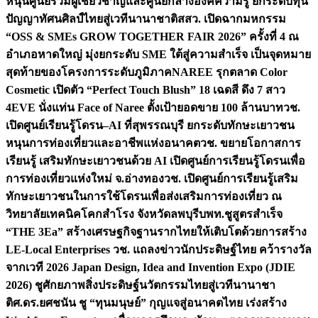
หนุนศูนย์รวมผู้เชี่ยวชาญและศูนย์กลางองค์ความรู้ ยกระดับทุน
ปัญญาทัศนศิลป์ไทยสู่เวทีนานาชาติ
สสว. เปิดฉากมหกรรม
“OSS & SMEs GROW TOGETHER FAIR 2026” ครั้งที่ 4 ณ
อำเภอหาดใหญ่ มุ่งยกระดับ SME ใต้สู่ความสำเร็จ เป็นจุดหมาย
สุดท้ายของโครงการระดับภูมิภาค
NAREE รุกตลาด Color
Cosmetic เปิดตัว “Perfect Touch Blush” 18 เฉดสี ดึง 7 สาว
4EVE นั่งแท่น Face of Naree ตั้งเป้ายอดขาย 100 ล้านบาท
วช.
เปิดศูนย์เรียนรู้โดรน–AI ที่สุพรรณบุรี ยกระดับทักษะเยาวชน
หนุนการท่องเที่ยวและอาชีพแห่งอนาคต
วช. ขยายโอกาสการ
เรียนรู้ เสริมทักษะเยาวชนด้วย AI เปิดศูนย์การเรียนรู้โดรนเพื่อ
การท่องเที่ยวแห่งใหม่ จ.อ่างทอง
วช. เปิดศูนย์การเรียนรู้เสริม
ทักษะเยาวชนในการใช้โดรนเพื่อส่งเสริมการท่องเที่ยว ณ
วิทยาลัยเทคนิคโคกสำโรง จังหวัดลพบุรี
บพท.ชูสูตรสำเร็จ
“THE 3Ea” สร้างเศรษฐกิจฐานรากไทยให้เติบโตด้วยการสร้าง
LE-Local Enterprises
วช. แถลงข่าวนักประดิษฐ์ไทย คว้ารางวัล
จากเวที 2026 Japan Design, Idea and Invention Expo (JDIE
2026) ชูศักยภาพสิ่งประดิษฐ์นวัตกรรมไทยสู่เวทีนานาชา
ติ
ศ.ดร.ยศชนัน ชู “ทุนมนุษย์” กุญแจสู่อนาคตไทย เร่งสร้าง