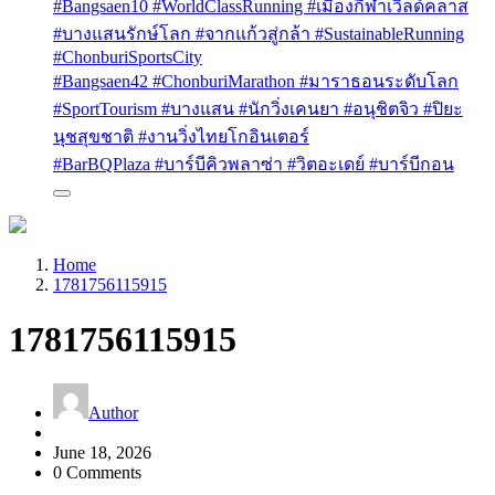
#Bangsaen10 #WorldClassRunning #เมืองกีฬาเวิลด์คลาส
#บางแสนรักษ์โลก #จากแก้วสู่กล้า #SustainableRunning
#ChonburiSportsCity
#Bangsaen42 #ChonburiMarathon #มาราธอนระดับโลก
#SportTourism #บางแสน #นักวิ่งเคนยา #อนุชิตจิว #ปิยะ
นุชสุขชาติ #งานวิ่งไทยโกอินเตอร์
#BarBQPlaza #บาร์บีคิวพลาซ่า #วิตอะเดย์ #บาร์บีกอน
Home
1781756115915
1781756115915
Author
June 18, 2026
0 Comments