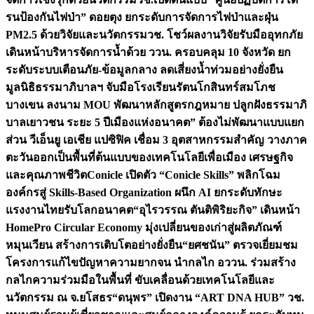
รนป้องกันไฟป่า” ดอยตุง ยกระดับการจัดการไฟป่าและฝุ่น
PM2.5 ด้วยวิจัยและนวัตกรรม
วช. โชว์ผลงานวิจัยรับมืออุทกภัย
เดินหน้าบริหารจัดการน้ำด้วย ววน. ครอบคลุม 10 จังหวัด ยก
ระดับระบบเตือนภัย-ข้อมูลกลาง ลดเสี่ยงน้ำท่วมอย่างยั่งยืน
มูลนิธิธรรมาภิบาลฯ จับมือโรงเรียนรัตนโกสินทร์สมโภช
บางเขน ลงนาม MOU พัฒนาหลักสูตรกฎหมาย ปลูกฝังธรรมาภิ
บาลเยาวชน ระยะ 5 ปี
เมืองแห่งอนาคต” ต้องไม่พัฒนาแบบแยก
ส่วน วีเอ็นยู เอเชีย แปซิฟิค เชื่อม 3 อุตสาหกรรมสำคัญ วางภาค
ตะวันออกเป็นพื้นที่ต้นแบบของเทคโนโลยีเพื่อเมือง เศรษฐกิจ
และคุณภาพชีวิต
Conicle เปิดตัว “Conicle Skills” พลิกโฉม
องค์กรสู่ Skills-Based Organization ผนึก AI ยกระดับทักษะ
แรงงานไทยรับโลกอนาคต
“อุไรวรรณ ตันติพิริยะกิจ” เดินหน้า
HomePro Circular Economy มุ่งเปลี่ยนของเก่าสู่ผลิตภัณฑ์
หมุนเวียน สร้างการเติบโตอย่างยั่งยืน
“ยศชนัน” ตรวจเยี่ยมชม
โครงการแก้ไขปัญหาความยากจน นำกลไก อววน. ร่วมสร้าง
กลไกความร่วมมือในพื้นที่ ขับเคลื่อนด้วยเทคโนโลยีและ
นวัตกรรม ณ จ.ยโสธร
“ดนุพร” เปิดงาน “ART DNA HUB” วช.