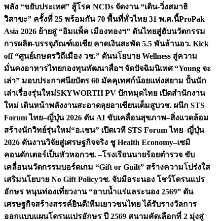
พลัง “ขยับประเทศ” สู้โรค NCDs จัดงาน “เดิน-วิ่งสมาธิ
วิสาขะ” ครั้งที่ 25 พร้อมกัน 70 พื้นที่ทั่วไทย 31 พ.ค.นี้
ProPak
Asia 2026 ย้ายสู่ “อิมแพ็ค เมืองทองฯ” ดันไทยสู่ฮับนวัตกรรม
การผลิต-บรรจุภัณฑ์เอเชีย คาดเงินสะพัด 5.5 พันล้าน
อว. Kick
off “ศูนย์เกษตรวิถีเมือง วช.” ดันนโยบาย Wellness สู่ความ
มั่นคงอาหารไทย
กองทุนพัฒนาสื่อฯ จัดปัจฉิมนิเทศ “Young จะ
เล่า” มอบประกาศนียบัตร 60 มัคคุเทศก์น้อยแห่งสยาม ปั้นนัก
เล่าเรื่องรุ่นใหม่
SKYWORTH PV ปักหมุดไทย เปิดสำนักงาน
ใหม่ เดินหน้าพลังงานสะอาดลุยอาเซียนเต็มสูบ
วช. ผนึก STS
Forum ไทย–ญี่ปุ่น 2026 ดัน AI ขับเคลื่อนสุขภาพ–สิ่งแวดล้อม
สร้างนักวิทย์รุ่นใหม่
“อ.เชน” เปิดเวที STS Forum ไทย–ญี่ปุ่น
2026 ดันงานวิจัยสู่เศรษฐกิจจริง ชู Health Economy–เซมิ
คอนดักเตอร์เป็นหัวหอก
วช. –โรงเรียนนายร้อยตำรวจ ขับ
เคลื่อนนวัตกรรมบอร์ดเกม “Gift or Guilt” สร้างความโปร่งใส
เสริมนโยบาย No Gift Policy
วช. จับมือระนอง โชว์โดรนแปร
อักษร หนุนท่องเที่ยวงาน “อาบน้ำแร่แลระนอง 2569” ดัน
เศรษฐกิจสร้างสรรค์
ยินดี!ทีมเยาวชนไทย ได้รับรางวัลการ
ออกแบบแผนโดรนแปรอักษร ปี 2569 สนามคัดเลือกที่ 2 มุ่งสู่