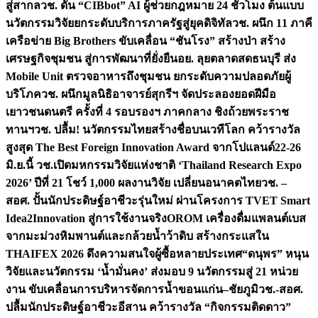
สู่สากล
วช. ดัน “CIBbot” AI ผู้ช่วยกฎหมาย 24 ชั่วโมง ต้นแบบ
นวัตกรรมวิจัยยกระดับบริการภาครัฐสู่ยุคดิจิทัล
วช. ผนึก 11 ภาคี
เครือข่าย Big Brothers ขับเคลื่อน “ชันโรง” สร้างป่า สร้าง
เศรษฐกิจชุมชน สู่การพัฒนาที่ยั่งยืน
อย. ลุยตลาดสดธนบุรี ส่ง
Mobile Unit ตรวจอาหารถึงชุมชน ยกระดับความปลอดภัยผู้
บริโภค
วช. ผนึกมูลนิธิอาจารย์สุกรีฯ จัดประลองยอดฝีมือ
เยาวชนดนตรี ครั้งที่ 4 รอบรองฯ ภาคกลาง ชิงถ้วยพระราช
ทานฯ
วช. ปลื้ม! นวัตกรรมไทยสร้างชื่อบนเวทีโลก คว้ารางวัล
สูงสุด The Best Foreign Innovation Award จากโปแลนด์
22-26
มิ.ย.นี้ วช.เปิดมหกรรมวิจัยแห่งชาติ ‘Thailand Research Expo
2026’ ปีที่ 21 โชว์ 1,000 ผลงานวิจัย เปลี่ยนอนาคตไทย
วช. –
สอศ. ปั้นนักประดิษฐ์อาชีวะรุ่นใหม่ ผ่านโครงการ TVET Smart
Idea2Innovation สู่การใช้งานจริง
OROM เครื่องดื่มแพลนต์เบส
จากมะม่วงหิมพานต์และกล้วยน้ำว้าดิบ สร้างกระแสใน
THAIFEX 2026 ดึงความสนใจผู้ซื้อหลายประเทศ
“ดนุพร” หนุน
วิจัยและนวัตกรรม ‘น้ำมั่นคง’ ส่งมอบ 9 นวัตกรรมสู่ 21 หน่วย
งาน ขับเคลื่อนการบริหารจัดการน้ำขอนแก่น–ชัยภูมิ
วช.-สอศ.
ปลื้มนักประดิษฐ์อาชีวะอีสาน คว้ารางวัล “กิจกรรมติดดาว”