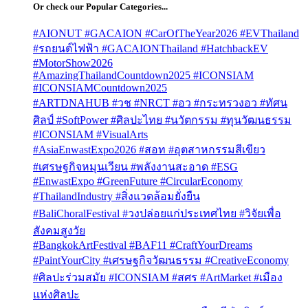
Or check our Popular Categories...
#AIONUT #GACAION #CarOfTheYear2026 #EVThailand
#รถยนต์ไฟฟ้า #GACAIONThailand #HatchbackEV
#MotorShow2026
#AmazingThailandCountdown2025 #ICONSIAM
#ICONSIAMCountdown2025
#ARTDNAHUB #วช #NRCT #อว #กระทรวงอว #ทัศน
ศิลป์ #SoftPower #ศิลปะไทย #นวัตกรรม #ทุนวัฒนธรรม
#ICONSIAM #VisualArts
#AsiaEnwastExpo2026 #สอท #อุตสาหกรรมสีเขียว
#เศรษฐกิจหมุนเวียน #พลังงานสะอาด #ESG
#EnwastExpo #GreenFuture #CircularEconomy
#ThailandIndustry #สิ่งแวดล้อมยั่งยืน
#BaliChoralFestival #วงปล่อยแก่ประเทศไทย #วิจัยเพื่อ
สังคมสูงวัย
#BangkokArtFestival #BAF11 #CraftYourDreams
#PaintYourCity #เศรษฐกิจวัฒนธรรม #CreativeEconomy
#ศิลปะร่วมสมัย #ICONSIAM #สศร #ArtMarket #เมือง
แห่งศิลปะ