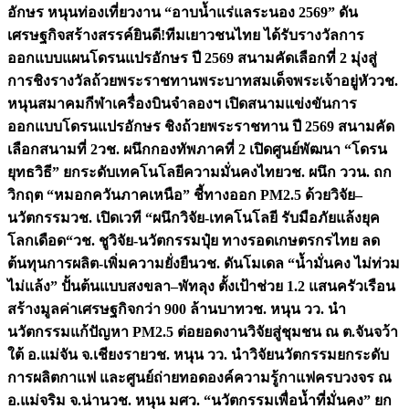
อักษร หนุนท่องเที่ยวงาน “อาบน้ำแร่แลระนอง 2569” ดัน
เศรษฐกิจสร้างสรรค์
ยินดี!ทีมเยาวชนไทย ได้รับรางวัลการ
ออกแบบแผนโดรนแปรอักษร ปี 2569 สนามคัดเลือกที่ 2 มุ่งสู่
การชิงรางวัลถ้วยพระราชทานพระบาทสมเด็จพระเจ้าอยู่หัว
วช.
หนุนสมาคมกีฬาเครื่องบินจำลองฯ เปิดสนามแข่งขันการ
ออกแบบโดรนแปรอักษร ชิงถ้วยพระราชทาน ปี 2569 สนามคัด
เลือกสนามที่ 2
วช. ผนึกกองทัพภาคที่ 2 เปิดศูนย์พัฒนา “โดรน
ยุทธวิธี” ยกระดับเทคโนโลยีความมั่นคงไทย
วช. ผนึก ววน. ถก
วิกฤต “หมอกควันภาคเหนือ” ชี้ทางออก PM2.5 ด้วยวิจัย–
นวัตกรรม
วช. เปิดเวที “ผนึกวิจัย-เทคโนโลยี รับมือภัยแล้งยุค
โลกเดือด“
วช. ชูวิจัย-นวัตกรรมปุ๋ย ทางรอดเกษตรกรไทย ลด
ต้นทุนการผลิต-เพิ่มความยั่งยืน
วช. ดันโมเดล “น้ำมั่นคง ไม่ท่วม
ไม่แล้ง” ปั้นต้นแบบสงขลา–พัทลุง ตั้งเป้าช่วย 1.2 แสนครัวเรือน
สร้างมูลค่าเศรษฐกิจกว่า 900 ล้านบาท
วช. หนุน วว. นำ
นวัตกรรมแก้ปัญหา PM2.5 ต่อยอดงานวิจัยสู่ชุมชน ณ ต.จันจว้า
ใต้ อ.แม่จัน จ.เชียงราย
วช. หนุน วว. นำวิจัยนวัตกรรมยกระดับ
การผลิตกาแฟ และศูนย์ถ่ายทอดองค์ความรู้กาแฟครบวงจร ณ
อ.แม่จริม จ.น่าน
วช. หนุน มศว. “นวัตกรรมเพื่อน้ำที่มั่นคง” ยก