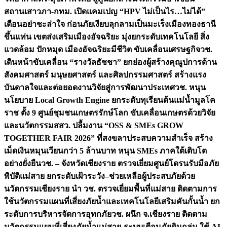
สถานเสาวภา-กทม. เปิดแคมเปญ “HPV ไม่เป็นไร…ไม่ได้”
เตือนอย่าชะล่าใจ ก่อนภัยเงียบลุกลามเป็นมะเร็ง
เมืองทองธานี
ขึ้นแท่น เขตส่งเสริมเมืองอัจฉริยะ มุ่งยกระดับเทคโนโลยี สิ่ง
แวดล้อม ปักหมุด เมืองอัจฉริยะมีชีวิต ขับเคลื่อนเศรษฐกิจ
วช.
เดินหน้าขับเคลื่อน “รางวัลธัชชา” ยกย่องผู้สร้างคุณูปการด้าน
สังคมศาสตร์ มนุษยศาสตร์ และศิลปกรรมศาสตร์ สร้างแรง
บันดาลใจและต่อยอดงานวิจัยสู่การพัฒนาประเทศ
วช. หนุน
นโยบาย Local Growth Engine ยกระดับทุเรียนต้นแม่น้ำมูลโค
ราช ตั้ง 9 ศูนย์ชุมชนเกษตรรักษ์โลก ขับเคลื่อนเกษตรด้วยวิจัย
และนวัตกรรม
สสว. ปลื้มงาน “OSS & SMEs GROW
TOGETHER FAIR 2026” ที่สงขลาประสบความสำเร็จ สร้าง
เม็ดเงินหมุนเวียนกว่า 5 ล้านบาท หนุน SMEs ภาคใต้เติบโต
อย่างยั่งยืน
วช. – จังหวัดเชียงราย ตรวจเยี่ยมศูนย์โดรนรับมือภัย
พิบัติแม่สาย ยกระดับเฝ้าระวัง–ช่วยเหลือผู้ประสบภัยด้วย
นวัตกรรม
เชียงราย นำ วช. ตรวจเยี่ยมพื้นที่แม่สาย ติดตามการ
ใช้นวัตกรรมแผนที่เสี่ยงภัยน้ำและเทคโนโลยีเสริมคันกั้นน้ำ ยก
ระดับการบริหารจัดการอุทกภัย
วช. ผนึก จ.เชียงราย ติดตาม
นวัตกรรมแผนที่เสี่ยงภัยน้ำแม่สาย-ระบบเตือนภัยดินถล่ม ใช้ AI