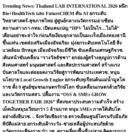
Skip
Trending News:
Thailand LAB INTERNATIONAL 2026 ผนึก
to
Bio+HealthTech และ FutureCHEM ดัน AI ยกระดับ
content
วิทยาศาสตร์-สุขภาพไทย สู่ศูนย์กลางนวัตกรรมอาเซียน
สถานเสาวภา-กทม. เปิดแคมเปญ “HPV ไม่เป็นไร…ไม่ได้”
เตือนอย่าชะล่าใจ ก่อนภัยเงียบลุกลามเป็นมะเร็ง
เมืองทองธานี
ขึ้นแท่น เขตส่งเสริมเมืองอัจฉริยะ มุ่งยกระดับเทคโนโลยี สิ่ง
แวดล้อม ปักหมุด เมืองอัจฉริยะมีชีวิต ขับเคลื่อนเศรษฐกิจ
วช.
เดินหน้าขับเคลื่อน “รางวัลธัชชา” ยกย่องผู้สร้างคุณูปการด้าน
สังคมศาสตร์ มนุษยศาสตร์ และศิลปกรรมศาสตร์ สร้างแรง
บันดาลใจและต่อยอดงานวิจัยสู่การพัฒนาประเทศ
วช. หนุน
นโยบาย Local Growth Engine ยกระดับทุเรียนต้นแม่น้ำมูลโค
ราช ตั้ง 9 ศูนย์ชุมชนเกษตรรักษ์โลก ขับเคลื่อนเกษตรด้วยวิจัย
และนวัตกรรม
สสว. ปลื้มงาน “OSS & SMEs GROW
TOGETHER FAIR 2026” ที่สงขลาประสบความสำเร็จ สร้าง
เม็ดเงินหมุนเวียนกว่า 5 ล้านบาท หนุน SMEs ภาคใต้เติบโต
อย่างยั่งยืน
วช. – จังหวัดเชียงราย ตรวจเยี่ยมศูนย์โดรนรับมือภัย
พิบัติแม่สาย ยกระดับเฝ้าระวัง–ช่วยเหลือผู้ประสบภัยด้วย
นวัตกรรม
เชียงราย นำ วช. ตรวจเยี่ยมพื้นที่แม่สาย ติดตามการ