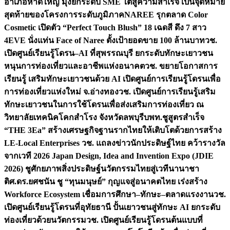
อำเภอหาดใหญ่ มุ่งยกระดับ SME ใต้สู่ความสำเร็จ เป็นจุดหมาย
สุดท้ายของโครงการระดับภูมิภาค
NAREE รุกตลาด Color
Cosmetic เปิดตัว “Perfect Touch Blush” 18 เฉดสี ดึง 7 สาว
4EVE นั่งแท่น Face of Naree ตั้งเป้ายอดขาย 100 ล้านบาท
วช.
เปิดศูนย์เรียนรู้โดรน–AI ที่สุพรรณบุรี ยกระดับทักษะเยาวชน
หนุนการท่องเที่ยวและอาชีพแห่งอนาคต
วช. ขยายโอกาสการ
เรียนรู้ เสริมทักษะเยาวชนด้วย AI เปิดศูนย์การเรียนรู้โดรนเพื่อ
การท่องเที่ยวแห่งใหม่ จ.อ่างทอง
วช. เปิดศูนย์การเรียนรู้เสริม
ทักษะเยาวชนในการใช้โดรนเพื่อส่งเสริมการท่องเที่ยว ณ
วิทยาลัยเทคนิคโคกสำโรง จังหวัดลพบุรี
บพท.ชูสูตรสำเร็จ
“THE 3Ea” สร้างเศรษฐกิจฐานรากไทยให้เติบโตด้วยการสร้าง
LE-Local Enterprises
วช. แถลงข่าวนักประดิษฐ์ไทย คว้ารางวัล
จากเวที 2026 Japan Design, Idea and Invention Expo (JDIE
2026) ชูศักยภาพสิ่งประดิษฐ์นวัตกรรมไทยสู่เวทีนานาชา
ติ
ศ.ดร.ยศชนัน ชู “ทุนมนุษย์” กุญแจสู่อนาคตไทย เร่งสร้าง
Workforce Ecosystem เชื่อมการศึกษา–ทักษะ–ตลาดแรงงาน
วช.
เปิดศูนย์เรียนรู้โดรนที่อุทัยธานี ปั้นเยาวชนสู่ทักษะ AI ยกระดับ
ท่องเที่ยวด้วยนวัตกรรม
วช. เปิดศูนย์เรียนรู้โดรนต้นแบบที่