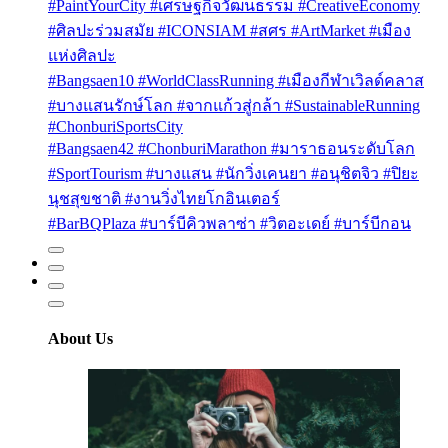
#PaintYourCity #เศรษฐกิจวัฒนธรรม #CreativeEconomy
#ศิลปะร่วมสมัย #ICONSIAM #สศร #ArtMarket #เมือง
แห่งศิลปะ
#Bangsaen10 #WorldClassRunning #เมืองกีฬาเวิลด์คลาส
#บางแสนรักษ์โลก #จากแก้วสู่กล้า #SustainableRunning
#ChonburiSportsCity
#Bangsaen42 #ChonburiMarathon #มาราธอนระดับโลก
#SportTourism #บางแสน #นักวิ่งเคนยา #อนุชิตจิว #ปิยะ
นุชสุขชาติ #งานวิ่งไทยโกอินเตอร์
#BarBQPlaza #บาร์บีคิวพลาซ่า #วิตอะเดย์ #บาร์บีกอน
About Us