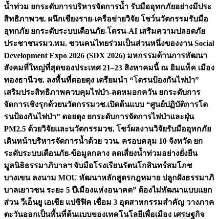
น้ำท่วม ยกระดับการบริหารจัดการน้ำ รับมืออุทกภัยอย่างมีประ
สิทธิภาพ
วช. ผนึกเชียงราย-เครือข่ายวิจัย โชว์นวัตกรรมรับมือ
อุทกภัย ยกระดับระบบเตือนภัย-โดรน-AI เสริมความปลอดภัย
ประชาชน
รมว.พม. ชวนคนไทยร่วมเป็นส่วนหนึ่งของงาน Social
Development Expo 2026 (SDX 2026) มหกรรมด้านการพัฒนา
สังคมที่ใหญ่ที่สุดของประเทศ 21–23 สิงหาคมนี้ ณ อิมแพ็ค เมือง
ทองธานี
วช. ลงพื้นที่ดอยตุง เตรียมนำ “โดรนป้องกันไฟป่า”
เสริมประสิทธิภาพควบคุมไฟป่า-ลดหมอกควัน ยกระดับการ
จัดการเชิงรุกด้วยนวัตกรรม
วช.เปิดต้นแบบ “ศูนย์ปฏิบัติการโด
รนป้องกันไฟป่า” ดอยตุง ยกระดับการจัดการไฟป่าและฝุ่น
PM2.5 ด้วยวิจัยและนวัตกรรม
วช. โชว์ผลงานวิจัยรับมืออุทกภัย
เดินหน้าบริหารจัดการน้ำด้วย ววน. ครอบคลุม 10 จังหวัด ยก
ระดับระบบเตือนภัย-ข้อมูลกลาง ลดเสี่ยงน้ำท่วมอย่างยั่งยืน
มูลนิธิธรรมาภิบาลฯ จับมือโรงเรียนรัตนโกสินทร์สมโภช
บางเขน ลงนาม MOU พัฒนาหลักสูตรกฎหมาย ปลูกฝังธรรมาภิ
บาลเยาวชน ระยะ 5 ปี
เมืองแห่งอนาคต” ต้องไม่พัฒนาแบบแยก
ส่วน วีเอ็นยู เอเชีย แปซิฟิค เชื่อม 3 อุตสาหกรรมสำคัญ วางภาค
ตะวันออกเป็นพื้นที่ต้นแบบของเทคโนโลยีเพื่อเมือง เศรษฐกิจ