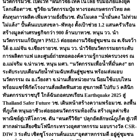
นวัตกรรม
วช. เปิดเวที “ผนึกวิจัย-เทคโนโลยี รับมือภัยแล้งยุค
โลกเดือด“
วช. ชูวิจัย-นวัตกรรมปุ๋ย ทางรอดเกษตรกรไทย ลด
ต้นทุนการผลิต-เพิ่มความยั่งยืน
วช. ดันโมเดล “น้ำมั่นคง ไม่ท่วม
ไม่แล้ง” ปั้นต้นแบบสงขลา–พัทลุง ตั้งเป้าช่วย 1.2 แสนครัวเรือน
สร้างมูลค่าเศรษฐกิจกว่า 900 ล้านบาท
วช. หนุน วว. นำ
นวัตกรรมแก้ปัญหา PM2.5 ต่อยอดงานวิจัยสู่ชุมชน ณ ต.จันจว้า
ใต้ อ.แม่จัน จ.เชียงราย
วช. หนุน วว. นำวิจัยนวัตกรรมยกระดับ
การผลิตกาแฟ และศูนย์ถ่ายทอดองค์ความรู้กาแฟครบวงจร ณ
อ.แม่จริม จ.น่าน
วช. หนุน มศว. “นวัตกรรมเพื่อน้ำที่มั่นคง” ยก
ระดับระบบเตือนภัยน้ำท่วมฉับพลันสู่ชุมชน พร้อมส่งมอบ
นวัตกรรม ณ อ.เวียงสา จ.น่าน
เสื้อหน่วยงาน นิยมใช้แบบไหน
พร้อมแชร์พิกัดโรงงานสั่งผลิต
ฟันสวย สุขภาพดี ไปกับ 5 คลินิก
ทันตกรรมราชบุรี ใกล้ฉัน
ถอดบทเรียน Earthquake 2025 สู่
Thailand Safer Future วช. เดินหน้าสร้างความพร้อม
วช. ลงพื้น
ที่ภูเก็ต หนุนอาชีวะต่อยอดนวัตกรรมท้องถิ่น สร้างมูลค่าเชิง
พาณิชย์สู่เวทีโลก
วช. ดัน “ดนตรีวิจัย” ปลุกอัตลักษณ์ภูเก็ต สู่เวที
สากลผ่านเสียงซิมโฟนี
กระทรวงอุตสาหกรรม มอบรางวัล CSR-
DIW 3 ระดับ เชิดชูโรงงานต้นแบบ“อุตสาหกรรมดี อยู่คู่ชุมชน