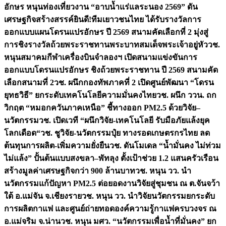
อักษร หนุนท่องเที่ยวงาน “อาบน้ำแร่แลระนอง 2569” ดัน
เศรษฐกิจสร้างสรรค์
ยินดี!ทีมเยาวชนไทย ได้รับรางวัลการ
ออกแบบแผนโดรนแปรอักษร ปี 2569 สนามคัดเลือกที่ 2 มุ่งสู่
การชิงรางวัลถ้วยพระราชทานพระบาทสมเด็จพระเจ้าอยู่หัว
วช.
หนุนสมาคมกีฬาเครื่องบินจำลองฯ เปิดสนามแข่งขันการ
ออกแบบโดรนแปรอักษร ชิงถ้วยพระราชทาน ปี 2569 สนามคัด
เลือกสนามที่ 2
วช. ผนึกกองทัพภาคที่ 2 เปิดศูนย์พัฒนา “โดรน
ยุทธวิธี” ยกระดับเทคโนโลยีความมั่นคงไทย
วช. ผนึก ววน. ถก
วิกฤต “หมอกควันภาคเหนือ” ชี้ทางออก PM2.5 ด้วยวิจัย–
นวัตกรรม
วช. เปิดเวที “ผนึกวิจัย-เทคโนโลยี รับมือภัยแล้งยุค
โลกเดือด“
วช. ชูวิจัย-นวัตกรรมปุ๋ย ทางรอดเกษตรกรไทย ลด
ต้นทุนการผลิต-เพิ่มความยั่งยืน
วช. ดันโมเดล “น้ำมั่นคง ไม่ท่วม
ไม่แล้ง” ปั้นต้นแบบสงขลา–พัทลุง ตั้งเป้าช่วย 1.2 แสนครัวเรือน
สร้างมูลค่าเศรษฐกิจกว่า 900 ล้านบาท
วช. หนุน วว. นำ
นวัตกรรมแก้ปัญหา PM2.5 ต่อยอดงานวิจัยสู่ชุมชน ณ ต.จันจว้า
ใต้ อ.แม่จัน จ.เชียงราย
วช. หนุน วว. นำวิจัยนวัตกรรมยกระดับ
การผลิตกาแฟ และศูนย์ถ่ายทอดองค์ความรู้กาแฟครบวงจร ณ
อ.แม่จริม จ.น่าน
วช. หนุน มศว. “นวัตกรรมเพื่อน้ำที่มั่นคง” ยก