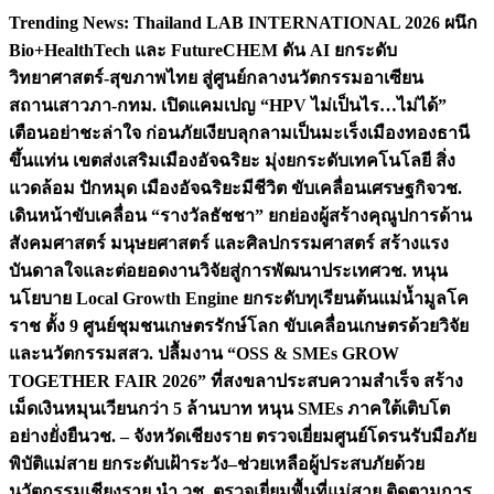
Skip
Trending News:
Thailand LAB INTERNATIONAL 2026 ผนึก
to
Bio+HealthTech และ FutureCHEM ดัน AI ยกระดับ
content
วิทยาศาสตร์-สุขภาพไทย สู่ศูนย์กลางนวัตกรรมอาเซียน
สถานเสาวภา-กทม. เปิดแคมเปญ “HPV ไม่เป็นไร…ไม่ได้”
เตือนอย่าชะล่าใจ ก่อนภัยเงียบลุกลามเป็นมะเร็ง
เมืองทองธานี
ขึ้นแท่น เขตส่งเสริมเมืองอัจฉริยะ มุ่งยกระดับเทคโนโลยี สิ่ง
แวดล้อม ปักหมุด เมืองอัจฉริยะมีชีวิต ขับเคลื่อนเศรษฐกิจ
วช.
เดินหน้าขับเคลื่อน “รางวัลธัชชา” ยกย่องผู้สร้างคุณูปการด้าน
สังคมศาสตร์ มนุษยศาสตร์ และศิลปกรรมศาสตร์ สร้างแรง
บันดาลใจและต่อยอดงานวิจัยสู่การพัฒนาประเทศ
วช. หนุน
นโยบาย Local Growth Engine ยกระดับทุเรียนต้นแม่น้ำมูลโค
ราช ตั้ง 9 ศูนย์ชุมชนเกษตรรักษ์โลก ขับเคลื่อนเกษตรด้วยวิจัย
และนวัตกรรม
สสว. ปลื้มงาน “OSS & SMEs GROW
TOGETHER FAIR 2026” ที่สงขลาประสบความสำเร็จ สร้าง
เม็ดเงินหมุนเวียนกว่า 5 ล้านบาท หนุน SMEs ภาคใต้เติบโต
อย่างยั่งยืน
วช. – จังหวัดเชียงราย ตรวจเยี่ยมศูนย์โดรนรับมือภัย
พิบัติแม่สาย ยกระดับเฝ้าระวัง–ช่วยเหลือผู้ประสบภัยด้วย
นวัตกรรม
เชียงราย นำ วช. ตรวจเยี่ยมพื้นที่แม่สาย ติดตามการ