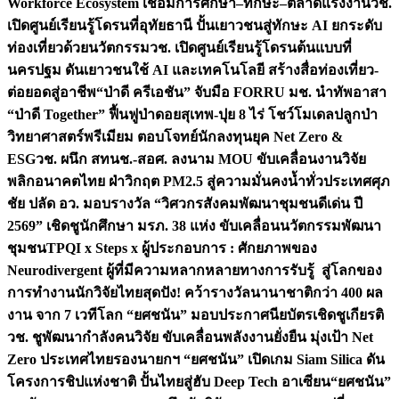
Workforce Ecosystem เชื่อมการศึกษา–ทักษะ–ตลาดแรงงาน
วช.
เปิดศูนย์เรียนรู้โดรนที่อุทัยธานี ปั้นเยาวชนสู่ทักษะ AI ยกระดับ
ท่องเที่ยวด้วยนวัตกรรม
วช. เปิดศูนย์เรียนรู้โดรนต้นแบบที่
นครปฐม ดันเยาวชนใช้ AI และเทคโนโลยี สร้างสื่อท่องเที่ยว-
ต่อยอดสู่อาชีพ
“ป่าดี ครีเอชัน” จับมือ FORRU มช. นำทัพอาสา
“ป่าดี Together” ฟื้นฟูป่าดอยสุเทพ-ปุย 8 ไร่ โชว์โมเดลปลูกป่า
วิทยาศาสตร์พรีเมียม ตอบโจทย์นักลงทุนยุค Net Zero &
ESG
วช. ผนึก สทนช.-สอศ. ลงนาม MOU ขับเคลื่อนงานวิจัย
พลิกอนาคตไทย ฝ่าวิกฤต PM2.5 สู่ความมั่นคงน้ำทั่วประเทศ
ศุภ
ชัย ปลัด อว. มอบรางวัล “วิศวกรสังคมพัฒนาชุมชนดีเด่น ปี
2569” เชิดชูนักศึกษา มรภ. 38 แห่ง ขับเคลื่อนนวัตกรรมพัฒนา
ชุมชน
TPQI x Steps x ผู้ประกอบการ : ศักยภาพของ
Neurodivergent ผู้ที่มีความหลากหลายทางการรับรู้ สู่โลกของ
การทำงาน
นักวิจัยไทยสุดปัง! คว้ารางวัลนานาชาติกว่า 400 ผล
งาน จาก 7 เวทีโลก “ยศชนัน” มอบประกาศนียบัตรเชิดชูเกียรติ
วช. ชูพัฒนากำลังคนวิจัย ขับเคลื่อนพลังงานยั่งยืน มุ่งเป้า Net
Zero ประเทศไทย
รองนายกฯ “ยศชนัน” เปิดเกม Siam Silica ดัน
โครงการชิปแห่งชาติ ปั้นไทยสู่ฮับ Deep Tech อาเซียน
“ยศชนัน”