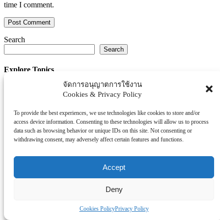
time I comment.
Search
Search
Explore Topics
จัดการอนุญาตการใช้งาน
Thaiworldtoday
Cookies & Privacy Policy
Uncategorized
การศึกษา
To provide the best experiences, we use technologies like cookies to store and/or
ธุรกิจ/ประกัน/การเงิน
access device information. Consenting to these technologies will allow us to process
data such as browsing behavior or unique IDs on this site. Not consenting or
บันเทิง/กีฬา
withdrawing consent, may adversely affect certain features and functions.
ภาครัฐ/ราชการ
ยานยนต์
Accept
อสังหา
โรงพยบาล/สุขภาพ/ความงาม
Deny
โรงแรม/ท่องเที่ยว/อาหาร
Cookies Policy
Privacy Policy
Tag Clouds