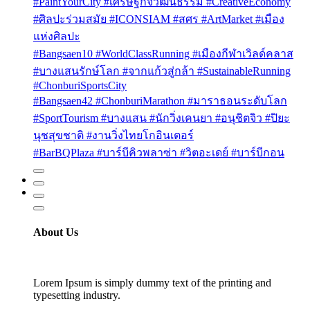
#PaintYourCity #เศรษฐกิจวัฒนธรรม #CreativeEconomy
#ศิลปะร่วมสมัย #ICONSIAM #สศร #ArtMarket #เมือง
แห่งศิลปะ
#Bangsaen10 #WorldClassRunning #เมืองกีฬาเวิลด์คลาส
#บางแสนรักษ์โลก #จากแก้วสู่กล้า #SustainableRunning
#ChonburiSportsCity
#Bangsaen42 #ChonburiMarathon #มาราธอนระดับโลก
#SportTourism #บางแสน #นักวิ่งเคนยา #อนุชิตจิว #ปิยะ
นุชสุขชาติ #งานวิ่งไทยโกอินเตอร์
#BarBQPlaza #บาร์บีคิวพลาซ่า #วิตอะเดย์ #บาร์บีกอน
About Us
Lorem Ipsum is simply dummy text of the printing and
typesetting industry.