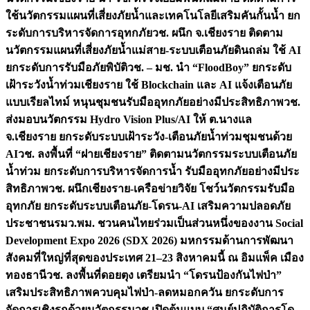
ใช้นวัตกรรมแผนที่เสี่ยงภัยน้ำและเทคโนโลยีเสริมคันกั้นน้ำ ยก
ระดับการบริหารจัดการอุทกภัย
วช. ผนึก จ.เชียงราย ติดตาม
นวัตกรรมแผนที่เสี่ยงภัยน้ำแม่สาย-ระบบเตือนภัยดินถล่ม ใช้ AI
ยกระดับการรับมือภัยพิบัติ
วช. – มช. นำ “FloodBoy” ยกระดับ
เฝ้าระวังน้ำท่วมเชียงราย ใช้ Blockchain และ AI แจ้งเตือนภัย
แบบเรียลไทม์ หนุนชุมชนรับมืออุทกภัยอย่างมีประสิทธิภาพ
วช.
ส่งมอบนวัตกรรม Hydro Vision Plus/AI ให้ ต.นางแล
จ.เชียงราย ยกระดับระบบเฝ้าระวัง-เตือนภัยน้ำท่วมชุมชนด้วย
AI
วช. ลงพื้นที่ “ฝายเชียงราย” ติดตามนวัตกรรมระบบเตือนภัย
น้ำท่วม ยกระดับการบริหารจัดการน้ำ รับมืออุทกภัยอย่างมีประ
สิทธิภาพ
วช. ผนึกเชียงราย-เครือข่ายวิจัย โชว์นวัตกรรมรับมือ
อุทกภัย ยกระดับระบบเตือนภัย-โดรน-AI เสริมความปลอดภัย
ประชาชน
รมว.พม. ชวนคนไทยร่วมเป็นส่วนหนึ่งของงาน Social
Development Expo 2026 (SDX 2026) มหกรรมด้านการพัฒนา
สังคมที่ใหญ่ที่สุดของประเทศ 21–23 สิงหาคมนี้ ณ อิมแพ็ค เมือง
ทองธานี
วช. ลงพื้นที่ดอยตุง เตรียมนำ “โดรนป้องกันไฟป่า”
เสริมประสิทธิภาพควบคุมไฟป่า-ลดหมอกควัน ยกระดับการ
จัดการเชิงรุกด้วยนวัตกรรม
วช.เปิดต้นแบบ “ศูนย์ปฏิบัติการโด