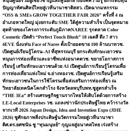
หนุนศูนย์รวมผู้เชี่ยวชาญและศูนย์กลางองค์ความรู้ ยกระดับทุน
ปัญญาทัศนศิลป์ไทยสู่เวทีนานาชาติ
สสว. เปิดฉากมหกรรม
“OSS & SMEs GROW TOGETHER FAIR 2026” ครั้งที่ 4 ณ
อำเภอหาดใหญ่ มุ่งยกระดับ SME ใต้สู่ความสำเร็จ เป็นจุดหมาย
สุดท้ายของโครงการระดับภูมิภาค
NAREE รุกตลาด Color
Cosmetic เปิดตัว “Perfect Touch Blush” 18 เฉดสี ดึง 7 สาว
4EVE นั่งแท่น Face of Naree ตั้งเป้ายอดขาย 100 ล้านบาท
วช.
เปิดศูนย์เรียนรู้โดรน–AI ที่สุพรรณบุรี ยกระดับทักษะเยาวชน
หนุนการท่องเที่ยวและอาชีพแห่งอนาคต
วช. ขยายโอกาสการ
เรียนรู้ เสริมทักษะเยาวชนด้วย AI เปิดศูนย์การเรียนรู้โดรนเพื่อ
การท่องเที่ยวแห่งใหม่ จ.อ่างทอง
วช. เปิดศูนย์การเรียนรู้เสริม
ทักษะเยาวชนในการใช้โดรนเพื่อส่งเสริมการท่องเที่ยว ณ
วิทยาลัยเทคนิคโคกสำโรง จังหวัดลพบุรี
บพท.ชูสูตรสำเร็จ
“THE 3Ea” สร้างเศรษฐกิจฐานรากไทยให้เติบโตด้วยการสร้าง
LE-Local Enterprises
วช. แถลงข่าวนักประดิษฐ์ไทย คว้ารางวัล
จากเวที 2026 Japan Design, Idea and Invention Expo (JDIE
2026) ชูศักยภาพสิ่งประดิษฐ์นวัตกรรมไทยสู่เวทีนานาชา
ติ
ศ.ดร.ยศชนัน ชู “ทุนมนุษย์” กุญแจสู่อนาคตไทย เร่งสร้าง