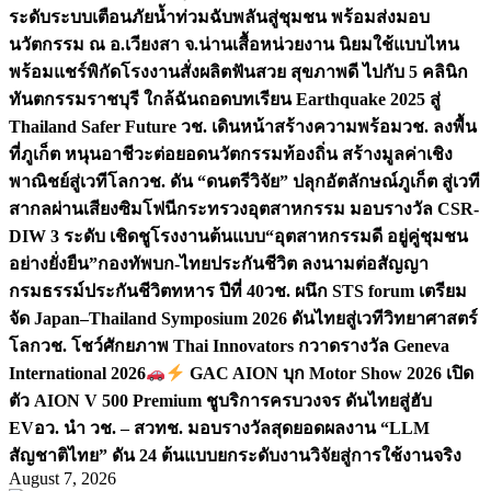
ระดับระบบเตือนภัยน้ำท่วมฉับพลันสู่ชุมชน พร้อมส่งมอบ
นวัตกรรม ณ อ.เวียงสา จ.น่าน
เสื้อหน่วยงาน นิยมใช้แบบไหน
พร้อมแชร์พิกัดโรงงานสั่งผลิต
ฟันสวย สุขภาพดี ไปกับ 5 คลินิก
ทันตกรรมราชบุรี ใกล้ฉัน
ถอดบทเรียน Earthquake 2025 สู่
Thailand Safer Future วช. เดินหน้าสร้างความพร้อม
วช. ลงพื้น
ที่ภูเก็ต หนุนอาชีวะต่อยอดนวัตกรรมท้องถิ่น สร้างมูลค่าเชิง
พาณิชย์สู่เวทีโลก
วช. ดัน “ดนตรีวิจัย” ปลุกอัตลักษณ์ภูเก็ต สู่เวที
สากลผ่านเสียงซิมโฟนี
กระทรวงอุตสาหกรรม มอบรางวัล CSR-
DIW 3 ระดับ เชิดชูโรงงานต้นแบบ“อุตสาหกรรมดี อยู่คู่ชุมชน
อย่างยั่งยืน”
กองทัพบก-ไทยประกันชีวิต ลงนามต่อสัญญา
กรมธรรม์ประกันชีวิตทหาร ปีที่ 40
วช. ผนึก STS forum เตรียม
จัด Japan–Thailand Symposium 2026 ดันไทยสู่เวทีวิทยาศาสตร์
โลก
วช. โชว์ศักยภาพ Thai Innovators กวาดรางวัล Geneva
International 2026
GAC AION บุก Motor Show 2026 เปิด
ตัว AION V 500 Premium ชูบริการครบวงจร ดันไทยสู่ฮับ
EV
อว. นำ วช. – สวทช. มอบรางวัลสุดยอดผลงาน “LLM
สัญชาติไทย” ดัน 24 ต้นแบบยกระดับงานวิจัยสู่การใช้งานจริง
August 7, 2026