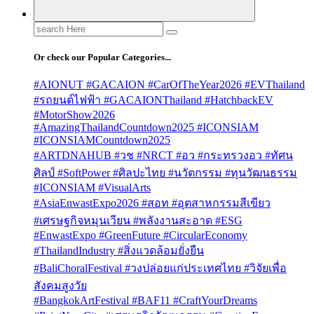
Search
for:
Or check our Popular Categories...
#AIONUT #GACAION #CarOfTheYear2026 #EVThailand
#รถยนต์ไฟฟ้า #GACAIONThailand #HatchbackEV
#MotorShow2026
#AmazingThailandCountdown2025 #ICONSIAM
#ICONSIAMCountdown2025
#ARTDNAHUB #วช #NRCT #อว #กระทรวงอว #ทัศน
ศิลป์ #SoftPower #ศิลปะไทย #นวัตกรรม #ทุนวัฒนธรรม
#ICONSIAM #VisualArts
#AsiaEnwastExpo2026 #สอท #อุตสาหกรรมสีเขียว
#เศรษฐกิจหมุนเวียน #พลังงานสะอาด #ESG
#EnwastExpo #GreenFuture #CircularEconomy
#ThailandIndustry #สิ่งแวดล้อมยั่งยืน
#BaliChoralFestival #วงปล่อยแก่ประเทศไทย #วิจัยเพื่อ
สังคมสูงวัย
#BangkokArtFestival #BAF11 #CraftYourDreams