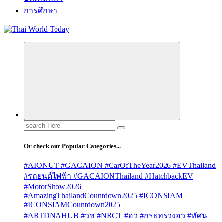
การศึกษา
Search
for:
Or check our Popular Categories...
#AIONUT #GACAION #CarOfTheYear2026 #EVThailand
#รถยนต์ไฟฟ้า #GACAIONThailand #HatchbackEV
#MotorShow2026
#AmazingThailandCountdown2025 #ICONSIAM
#ICONSIAMCountdown2025
#ARTDNAHUB #วช #NRCT #อว #กระทรวงอว #ทัศน