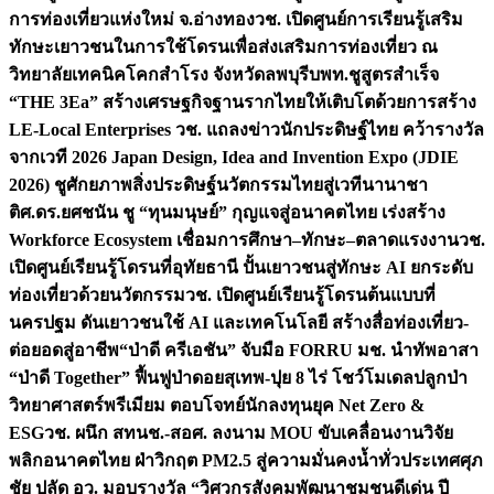
การท่องเที่ยวแห่งใหม่ จ.อ่างทอง
วช. เปิดศูนย์การเรียนรู้เสริม
ทักษะเยาวชนในการใช้โดรนเพื่อส่งเสริมการท่องเที่ยว ณ
วิทยาลัยเทคนิคโคกสำโรง จังหวัดลพบุรี
บพท.ชูสูตรสำเร็จ
“THE 3Ea” สร้างเศรษฐกิจฐานรากไทยให้เติบโตด้วยการสร้าง
LE-Local Enterprises
วช. แถลงข่าวนักประดิษฐ์ไทย คว้ารางวัล
จากเวที 2026 Japan Design, Idea and Invention Expo (JDIE
2026) ชูศักยภาพสิ่งประดิษฐ์นวัตกรรมไทยสู่เวทีนานาชา
ติ
ศ.ดร.ยศชนัน ชู “ทุนมนุษย์” กุญแจสู่อนาคตไทย เร่งสร้าง
Workforce Ecosystem เชื่อมการศึกษา–ทักษะ–ตลาดแรงงาน
วช.
เปิดศูนย์เรียนรู้โดรนที่อุทัยธานี ปั้นเยาวชนสู่ทักษะ AI ยกระดับ
ท่องเที่ยวด้วยนวัตกรรม
วช. เปิดศูนย์เรียนรู้โดรนต้นแบบที่
นครปฐม ดันเยาวชนใช้ AI และเทคโนโลยี สร้างสื่อท่องเที่ยว-
ต่อยอดสู่อาชีพ
“ป่าดี ครีเอชัน” จับมือ FORRU มช. นำทัพอาสา
“ป่าดี Together” ฟื้นฟูป่าดอยสุเทพ-ปุย 8 ไร่ โชว์โมเดลปลูกป่า
วิทยาศาสตร์พรีเมียม ตอบโจทย์นักลงทุนยุค Net Zero &
ESG
วช. ผนึก สทนช.-สอศ. ลงนาม MOU ขับเคลื่อนงานวิจัย
พลิกอนาคตไทย ฝ่าวิกฤต PM2.5 สู่ความมั่นคงน้ำทั่วประเทศ
ศุภ
ชัย ปลัด อว. มอบรางวัล “วิศวกรสังคมพัฒนาชุมชนดีเด่น ปี