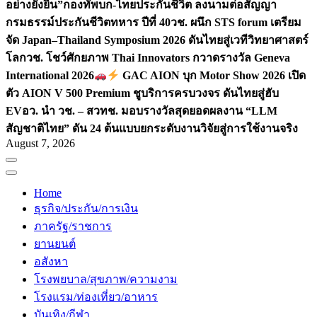
อย่างยั่งยืน”
กองทัพบก-ไทยประกันชีวิต ลงนามต่อสัญญา
กรมธรรม์ประกันชีวิตทหาร ปีที่ 40
วช. ผนึก STS forum เตรียม
จัด Japan–Thailand Symposium 2026 ดันไทยสู่เวทีวิทยาศาสตร์
โลก
วช. โชว์ศักยภาพ Thai Innovators กวาดรางวัล Geneva
International 2026
GAC AION บุก Motor Show 2026 เปิด
ตัว AION V 500 Premium ชูบริการครบวงจร ดันไทยสู่ฮับ
EV
อว. นำ วช. – สวทช. มอบรางวัลสุดยอดผลงาน “LLM
สัญชาติไทย” ดัน 24 ต้นแบบยกระดับงานวิจัยสู่การใช้งานจริง
August 7, 2026
Home
ธุรกิจ/ประกัน/การเงิน
ภาครัฐ/ราชการ
ยานยนต์
อสังหา
โรงพยบาล/สุขภาพ/ความงาม
โรงแรม/ท่องเที่ยว/อาหาร
บันเทิง/กีฬา