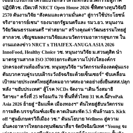
เขียนโปรแกรมโดรนแปรอักษร เสริมทักษะนวัตกรรมสู่ภาค
ปฏิบัติ
วช. เปิดเวที NRCT Open House 2026 ชี้ทิศทางทุนวิจัยปี
2570 ดันงานวิจัย “สังคมและความมั่นคง” สู่การใช้ประโยชน์
จริง
“อาจารย์เชน” รองนายกรัฐมนตรีและ รมว.อว. หนุนงาน
วิจัยวัฒนธรรมดนตรี “ท่าสยาม” สร้างคุณค่าวัฒนธรรมไทยสู่
สากล
วช. เชิญชมผลงานวิจัยและนวัตกรรมอาหารสุขภาพ ใน
งานแถลงข่าว NRCT x THAIFEX-ANUGA ASIA 2026
InnoFood, Healthy Choice
วช. หนุนงานวิจัย ม.สวนดุสิต นำ
มาตรฐานสากล ISO 37001ยกระดับความโปร่งใสองค์กร
ปกครองส่วนท้องถิ่น
วช. หนุนทุนวิจัย “นวัตกรรมห้องลดฝุ่นแรง
ดันบวกควบคู่ระบบเฝ้าระวังอัจฉริยะด้วยเซ็นเซอร์” ขับเคลื่อน
เป้าหมายประเทศไทยสู่สังคมอากาศสะอาดอย่างยั่งยืน
สสส.ปลุก
พลัง “ขยับประเทศ” สู้โรค NCDs จัดงาน “เดิน-วิ่งสมาธิ
วิสาขะ” ครั้งที่ 25 พร้อมกัน 70 พื้นที่ทั่วไทย 31 พ.ค.นี้
ProPak
Asia 2026 ย้ายสู่ “อิมแพ็ค เมืองทองฯ” ดันไทยสู่ฮับนวัตกรรม
การผลิต-บรรจุภัณฑ์เอเชีย คาดเงินสะพัด 5.5 พันล้าน
อว. Kick
off “ศูนย์เกษตรวิถีเมือง วช.” ดันนโยบาย Wellness สู่ความ
มั่นคงอาหารไทย
กองทุนพัฒนาสื่อฯ จัดปัจฉิมนิเทศ “Young จะ