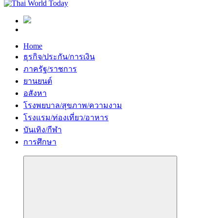
Home
ธุรกิจ/ประกัน/การเงิน
ภาครัฐ/ราชการ
ยานยนต์
อสังหา
โรงพยบาล/สุขภาพ/ความงาม
โรงแรม/ท่องเที่ยว/อาหาร
บันเทิง/กีฬา
การศึกษา