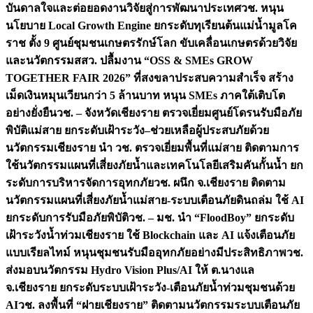
บันดาลใจและต่อยอดงานวิจัยสู่การพัฒนาประเทศ
วช. หนุน
นโยบาย Local Growth Engine ยกระดับทุเรียนต้นแม่น้ำมูลโค
ราช ตั้ง 9 ศูนย์ชุมชนเกษตรรักษ์โลก ขับเคลื่อนเกษตรด้วยวิจัย
และนวัตกรรม
สสว. ปลื้มงาน “OSS & SMEs GROW
TOGETHER FAIR 2026” ที่สงขลาประสบความสำเร็จ สร้าง
เม็ดเงินหมุนเวียนกว่า 5 ล้านบาท หนุน SMEs ภาคใต้เติบโต
อย่างยั่งยืน
วช. – จังหวัดเชียงราย ตรวจเยี่ยมศูนย์โดรนรับมือภัย
พิบัติแม่สาย ยกระดับเฝ้าระวัง–ช่วยเหลือผู้ประสบภัยด้วย
นวัตกรรม
เชียงราย นำ วช. ตรวจเยี่ยมพื้นที่แม่สาย ติดตามการ
ใช้นวัตกรรมแผนที่เสี่ยงภัยน้ำและเทคโนโลยีเสริมคันกั้นน้ำ ยก
ระดับการบริหารจัดการอุทกภัย
วช. ผนึก จ.เชียงราย ติดตาม
นวัตกรรมแผนที่เสี่ยงภัยน้ำแม่สาย-ระบบเตือนภัยดินถล่ม ใช้ AI
ยกระดับการรับมือภัยพิบัติ
วช. – มช. นำ “FloodBoy” ยกระดับ
เฝ้าระวังน้ำท่วมเชียงราย ใช้ Blockchain และ AI แจ้งเตือนภัย
แบบเรียลไทม์ หนุนชุมชนรับมืออุทกภัยอย่างมีประสิทธิภาพ
วช.
ส่งมอบนวัตกรรม Hydro Vision Plus/AI ให้ ต.นางแล
จ.เชียงราย ยกระดับระบบเฝ้าระวัง-เตือนภัยน้ำท่วมชุมชนด้วย
AI
วช. ลงพื้นที่ “ฝายเชียงราย” ติดตามนวัตกรรมระบบเตือนภัย