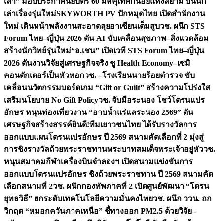
เล่า” มอบประกาศนียบัตร 60 มัคคุเทศก์น้อยแห่งสยาม ปั้นนัก
เล่าเรื่องรุ่นใหม่
SKYWORTH PV ปักหมุดไทย เปิดสำนักงาน
ใหม่ เดินหน้าพลังงานสะอาดลุยอาเซียนเต็มสูบ
วช. ผนึก STS
Forum ไทย–ญี่ปุ่น 2026 ดัน AI ขับเคลื่อนสุขภาพ–สิ่งแวดล้อม
สร้างนักวิทย์รุ่นใหม่
“อ.เชน” เปิดเวที STS Forum ไทย–ญี่ปุ่น
2026 ดันงานวิจัยสู่เศรษฐกิจจริง ชู Health Economy–เซมิ
คอนดักเตอร์เป็นหัวหอก
วช. –โรงเรียนนายร้อยตำรวจ ขับ
เคลื่อนนวัตกรรมบอร์ดเกม “Gift or Guilt” สร้างความโปร่งใส
เสริมนโยบาย No Gift Policy
วช. จับมือระนอง โชว์โดรนแปร
อักษร หนุนท่องเที่ยวงาน “อาบน้ำแร่แลระนอง 2569” ดัน
เศรษฐกิจสร้างสรรค์
ยินดี!ทีมเยาวชนไทย ได้รับรางวัลการ
ออกแบบแผนโดรนแปรอักษร ปี 2569 สนามคัดเลือกที่ 2 มุ่งสู่
การชิงรางวัลถ้วยพระราชทานพระบาทสมเด็จพระเจ้าอยู่หัว
วช.
หนุนสมาคมกีฬาเครื่องบินจำลองฯ เปิดสนามแข่งขันการ
ออกแบบโดรนแปรอักษร ชิงถ้วยพระราชทาน ปี 2569 สนามคัด
เลือกสนามที่ 2
วช. ผนึกกองทัพภาคที่ 2 เปิดศูนย์พัฒนา “โดรน
ยุทธวิธี” ยกระดับเทคโนโลยีความมั่นคงไทย
วช. ผนึก ววน. ถก
วิกฤต “หมอกควันภาคเหนือ” ชี้ทางออก PM2.5 ด้วยวิจัย–