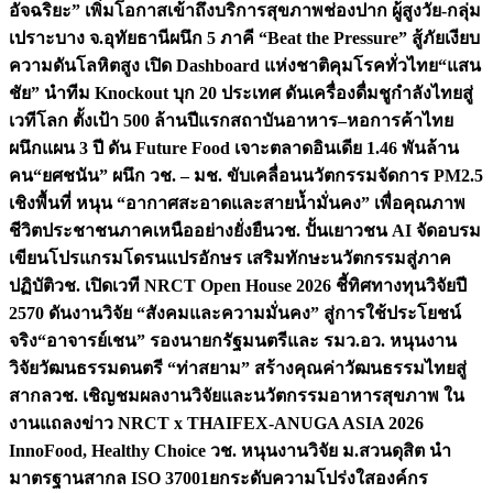
อัจฉริยะ” เพิ่มโอกาสเข้าถึงบริการสุขภาพช่องปาก ผู้สูงวัย-กลุ่ม
เปราะบาง จ.อุทัยธานี
ผนึก 5 ภาคี “Beat the Pressure” สู้ภัยเงียบ
ความดันโลหิตสูง เปิด Dashboard แห่งชาติคุมโรคทั่วไทย
“แสน
ชัย” นำทีม Knockout บุก 20 ประเทศ ดันเครื่องดื่มชูกำลังไทยสู่
เวทีโลก ตั้งเป้า 500 ล้านปีแรก
สถาบันอาหาร–หอการค้าไทย
ผนึกแผน 3 ปี ดัน Future Food เจาะตลาดอินเดีย 1.46 พันล้าน
คน
“ยศชนัน” ผนึก วช. – มช. ขับเคลื่อนนวัตกรรมจัดการ PM2.5
เชิงพื้นที่ หนุน “อากาศสะอาดและสายน้ำมั่นคง” เพื่อคุณภาพ
ชีวิตประชาชนภาคเหนืออย่างยั่งยืน
วช. ปั้นเยาวชน AI จัดอบรม
เขียนโปรแกรมโดรนแปรอักษร เสริมทักษะนวัตกรรมสู่ภาค
ปฏิบัติ
วช. เปิดเวที NRCT Open House 2026 ชี้ทิศทางทุนวิจัยปี
2570 ดันงานวิจัย “สังคมและความมั่นคง” สู่การใช้ประโยชน์
จริง
“อาจารย์เชน” รองนายกรัฐมนตรีและ รมว.อว. หนุนงาน
วิจัยวัฒนธรรมดนตรี “ท่าสยาม” สร้างคุณค่าวัฒนธรรมไทยสู่
สากล
วช. เชิญชมผลงานวิจัยและนวัตกรรมอาหารสุขภาพ ใน
งานแถลงข่าว NRCT x THAIFEX-ANUGA ASIA 2026
InnoFood, Healthy Choice
วช. หนุนงานวิจัย ม.สวนดุสิต นำ
มาตรฐานสากล ISO 37001ยกระดับความโปร่งใสองค์กร