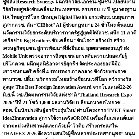
ชูพลัง Research Synergy ผนึกนักวิจัย-เอกชน-ชุมชน เปลี่ยนงาน
วิจัยไทยสู่พลังขับเคลื่อนประเทศ
สรพ. ครบรอบ 17 ปี ชูมาตรฐาน
HA ไทยสู่เวทีโลก ปักหมุด Digital Health ยกระดับระบบสุขภาพ
สู่สากล
วช. ดัน “CIBbot” AI ผู้ช่วยกฎหมาย 24 ชั่วโมง ต้นแบบ
นวัตกรรมวิจัยยกระดับบริการภาครัฐสู่ยุคดิจิทัล
วช. ผนึก 11 ภาคี
เครือข่าย Big Brothers ขับเคลื่อน “ชันโรง” สร้างป่า สร้าง
เศรษฐกิจชุมชน สู่การพัฒนาที่ยั่งยืน
อย. ลุยตลาดสดธนบุรี ส่ง
Mobile Unit ตรวจอาหารถึงชุมชน ยกระดับความปลอดภัยผู้
บริโภค
วช. ผนึกมูลนิธิอาจารย์สุกรีฯ จัดประลองยอดฝีมือ
เยาวชนดนตรี ครั้งที่ 4 รอบรองฯ ภาคกลาง ชิงถ้วยพระราช
ทานฯ
วช. ปลื้ม! นวัตกรรมไทยสร้างชื่อบนเวทีโลก คว้ารางวัล
สูงสุด The Best Foreign Innovation Award จากโปแลนด์
22-26
มิ.ย.นี้ วช.เปิดมหกรรมวิจัยแห่งชาติ ‘Thailand Research Expo
2026’ ปีที่ 21 โชว์ 1,000 ผลงานวิจัย เปลี่ยนอนาคตไทย
วช. –
สอศ. ปั้นนักประดิษฐ์อาชีวะรุ่นใหม่ ผ่านโครงการ TVET Smart
Idea2Innovation สู่การใช้งานจริง
OROM เครื่องดื่มแพลนต์เบส
จากมะม่วงหิมพานต์และกล้วยน้ำว้าดิบ สร้างกระแสใน
THAIFEX 2026 ดึงความสนใจผู้ซื้อหลายประเทศ
“ดนุพร” หนุน