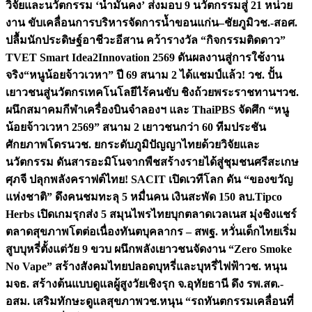
วิจัยและนวัตกรรม ‘น้ำมั่นคง’ ส่งมอบ 9 นวัตกรรมสู่ 21 หน่วย
งาน ขับเคลื่อนการบริหารจัดการน้ำขอนแก่น–ชัยภูมิ
วช.-สอศ.
ปลื้มนักประดิษฐ์อาชีวะอีสาน คว้ารางวัล “กิจกรรมติดดาว”
TVET Smart Idea2Innovation 2569 ดันผลงานสู่การใช้งาน
จริง
“หนูน้อยจ้าวเวหา” ปี 69 สนาม 2 ได้แชมป์แล้ว! วช. ปั้น
เยาวชนสู่นวัตกรเทคโนโลยีไร้คนขับ ชิงถ้วยพระราชทานฯ
วช.
ผนึกสมาคมกีฬาเครื่องบินจำลองฯ และ ThaiPBS จัดศึก “หนู
น้อยจ้าวเวหา 2569” สนาม 2 เยาวชนกว่า 60 ทีมประชัน
ศักยภาพโดรน
วช. ยกระดับภูมิปัญญาไทยด้วยวิจัยและ
นวัตกรรม ดันสารอะมิโนจากพืชสร้างรายได้สู่ชุมชนศรีสะเกษ
ศุภจี ปลุกพลังคราฟต์ไทย! SACIT เปิดเวทีโลก ดัน “ของขวัญ
แห่งชาติ” ดึงคนชมทะลุ 5 หมื่นคน เงินสะพัด 150 ลบ.
Tipco
Herbs เปิดเกมรุกส่ง 5 สมุนไพรไทยบุกตลาดเวลเนส มุ่งชิงแชร์
ตลาดสุขภาพโตต่อเนื่อง
ทันตบุคลากร – สพฐ. หวั่นเด็กไทยเริ่ม
สูบบุหรี่ตั้งแต่วัย 9 ขวบ ผนึกพลังเยาวชนจัดงาน “Zero Smoke
No Vape” สร้างสังคมไทยปลอดบุหรี่และบุหรี่ไฟฟ้า
วช. หนุน
มจธ. สร้างต้นแบบดูแลผู้สูงวัยเชิงรุก จ.อุทัยธานี ดึง รพ.สต.-
อสม. เสริมทักษะดูแลสุขภาพ
วช.หนุน “รถทันตกรรมเคลื่อนที่