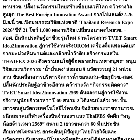
ทานฯ
วช. ปลื้ม! นวัตกรรมไทยสร้างชื่อบนเวทีโลก คว้ารางวัล
สูงสุด The Best Foreign Innovation Award จากโปแลนด์
22-26
มิ.ย.นี้ วช.เปิดมหกรรมวิจัยแห่งชาติ ‘Thailand Research Expo
2026’ ปีที่ 21 โชว์ 1,000 ผลงานวิจัย เปลี่ยนอนาคตไทย
วช. –
สอศ. ปั้นนักประดิษฐ์อาชีวะรุ่นใหม่ ผ่านโครงการ TVET Smart
Idea2Innovation สู่การใช้งานจริง
OROM เครื่องดื่มแพลนต์เบส
จากมะม่วงหิมพานต์และกล้วยน้ำว้าดิบ สร้างกระแสใน
THAIFEX 2026 ดึงความสนใจผู้ซื้อหลายประเทศ
“ดนุพร” หนุน
วิจัยและนวัตกรรม ‘น้ำมั่นคง’ ส่งมอบ 9 นวัตกรรมสู่ 21 หน่วย
งาน ขับเคลื่อนการบริหารจัดการน้ำขอนแก่น–ชัยภูมิ
วช.-สอศ.
ปลื้มนักประดิษฐ์อาชีวะอีสาน คว้ารางวัล “กิจกรรมติดดาว”
TVET Smart Idea2Innovation 2569 ดันผลงานสู่การใช้งาน
จริง
“หนูน้อยจ้าวเวหา” ปี 69 สนาม 2 ได้แชมป์แล้ว! วช. ปั้น
เยาวชนสู่นวัตกรเทคโนโลยีไร้คนขับ ชิงถ้วยพระราชทานฯ
วช.
ผนึกสมาคมกีฬาเครื่องบินจำลองฯ และ ThaiPBS จัดศึก “หนู
น้อยจ้าวเวหา 2569” สนาม 2 เยาวชนกว่า 60 ทีมประชัน
ศักยภาพโดรน
วช. ยกระดับภูมิปัญญาไทยด้วยวิจัยและ
นวัตกรรม ดันสารอะมิโนจากพืชสร้างรายได้สู่ชุมชนศรีสะเกษ