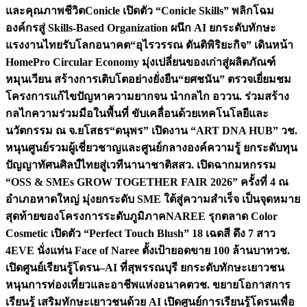
และคุณภาพชีวิต
Conicle เปิดตัว “Conicle Skills” พลิกโฉม
องค์กรสู่ Skills-Based Organization ผนึก AI ยกระดับทักษะ
แรงงานไทยรับโลกอนาคต
“อุไรวรรณ ตันติพิริยะกิจ” เดินหน้า
HomePro Circular Economy มุ่งเปลี่ยนของเก่าสู่ผลิตภัณฑ์
หมุนเวียน สร้างการเติบโตอย่างยั่งยืน
“ยศชนัน” ตรวจเยี่ยมชม
โครงการแก้ไขปัญหาความยากจน นำกลไก อววน. ร่วมสร้าง
กลไกความร่วมมือในพื้นที่ ขับเคลื่อนด้วยเทคโนโลยีและ
นวัตกรรม ณ จ.ยโสธร
“ดนุพร” เปิดงาน “ART DNA HUB” วช.
หนุนศูนย์รวมผู้เชี่ยวชาญและศูนย์กลางองค์ความรู้ ยกระดับทุน
ปัญญาทัศนศิลป์ไทยสู่เวทีนานาชาติ
สสว. เปิดฉากมหกรรม
“OSS & SMEs GROW TOGETHER FAIR 2026” ครั้งที่ 4 ณ
อำเภอหาดใหญ่ มุ่งยกระดับ SME ใต้สู่ความสำเร็จ เป็นจุดหมาย
สุดท้ายของโครงการระดับภูมิภาค
NAREE รุกตลาด Color
Cosmetic เปิดตัว “Perfect Touch Blush” 18 เฉดสี ดึง 7 สาว
4EVE นั่งแท่น Face of Naree ตั้งเป้ายอดขาย 100 ล้านบาท
วช.
เปิดศูนย์เรียนรู้โดรน–AI ที่สุพรรณบุรี ยกระดับทักษะเยาวชน
หนุนการท่องเที่ยวและอาชีพแห่งอนาคต
วช. ขยายโอกาสการ
เรียนรู้ เสริมทักษะเยาวชนด้วย AI เปิดศูนย์การเรียนรู้โดรนเพื่อ