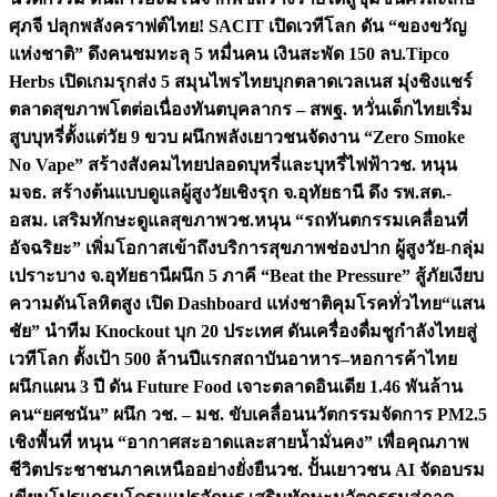
ศุภจี ปลุกพลังคราฟต์ไทย! SACIT เปิดเวทีโลก ดัน “ของขวัญ
แห่งชาติ” ดึงคนชมทะลุ 5 หมื่นคน เงินสะพัด 150 ลบ.
Tipco
Herbs เปิดเกมรุกส่ง 5 สมุนไพรไทยบุกตลาดเวลเนส มุ่งชิงแชร์
ตลาดสุขภาพโตต่อเนื่อง
ทันตบุคลากร – สพฐ. หวั่นเด็กไทยเริ่ม
สูบบุหรี่ตั้งแต่วัย 9 ขวบ ผนึกพลังเยาวชนจัดงาน “Zero Smoke
No Vape” สร้างสังคมไทยปลอดบุหรี่และบุหรี่ไฟฟ้า
วช. หนุน
มจธ. สร้างต้นแบบดูแลผู้สูงวัยเชิงรุก จ.อุทัยธานี ดึง รพ.สต.-
อสม. เสริมทักษะดูแลสุขภาพ
วช.หนุน “รถทันตกรรมเคลื่อนที่
อัจฉริยะ” เพิ่มโอกาสเข้าถึงบริการสุขภาพช่องปาก ผู้สูงวัย-กลุ่ม
เปราะบาง จ.อุทัยธานี
ผนึก 5 ภาคี “Beat the Pressure” สู้ภัยเงียบ
ความดันโลหิตสูง เปิด Dashboard แห่งชาติคุมโรคทั่วไทย
“แสน
ชัย” นำทีม Knockout บุก 20 ประเทศ ดันเครื่องดื่มชูกำลังไทยสู่
เวทีโลก ตั้งเป้า 500 ล้านปีแรก
สถาบันอาหาร–หอการค้าไทย
ผนึกแผน 3 ปี ดัน Future Food เจาะตลาดอินเดีย 1.46 พันล้าน
คน
“ยศชนัน” ผนึก วช. – มช. ขับเคลื่อนนวัตกรรมจัดการ PM2.5
เชิงพื้นที่ หนุน “อากาศสะอาดและสายน้ำมั่นคง” เพื่อคุณภาพ
ชีวิตประชาชนภาคเหนืออย่างยั่งยืน
วช. ปั้นเยาวชน AI จัดอบรม