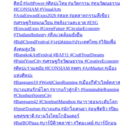
ศิลป์ #SoftPower #ศิลปะไทย #นวัตกรรม #ทุนวัฒนธรรม
#ICONSIAM #VisualArts
#AsiaEnwastExpo2026 #สอท #อุตสาหกรรมสีเขียว
#เศรษฐกิจหมุนเวียน #พลังงานสะอาด #ESG
#EnwastExpo #GreenFuture #CircularEconomy
#ThailandIndustry #สิ่งแวดล้อมยั่งยืน
#BaliChoralFestival #วงปล่อยแก่ประเทศไทย #วิจัยเพื่อ
สังคมสูงวัย
#BangkokArtFestival #BAF11 #CraftYourDreams
#PaintYourCity #เศรษฐกิจวัฒนธรรม #CreativeEconomy
#ศิลปะร่วมสมัย #ICONSIAM #สศร #ArtMarket #เมือง
แห่งศิลปะ
#Bangsaen10 #WorldClassRunning #เมืองกีฬาเวิลด์คลาส
#บางแสนรักษ์โลก #จากแก้วสู่กล้า #SustainableRunning
#ChonburiSportsCity
#Bangsaen42 #ChonburiMarathon #มาราธอนระดับโลก
#SportTourism #บางแสน #นักวิ่งเคนยา #อนุชิตจิว #ปิยะ
นุชสุขชาติ #งานวิ่งไทยโกอินเตอร์
#BarBQPlaza #บาร์บีคิวพลาซ่า #วิตอะเดย์ #บาร์บีกอน