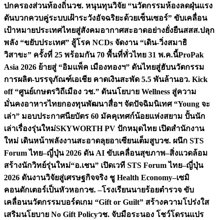
ปกครองส่วนท้องถิ่น
วช. หนุนทุนวิจัย “นวัตกรรมห้องลดฝุ่นแรง
ดันบวกควบคู่ระบบเฝ้าระวังอัจฉริยะด้วยเซ็นเซอร์” ขับเคลื่อน
เป้าหมายประเทศไทยสู่สังคมอากาศสะอาดอย่างยั่งยืน
สสส.ปลุก
พลัง “ขยับประเทศ” สู้โรค NCDs จัดงาน “เดิน-วิ่งสมาธิ
วิสาขะ” ครั้งที่ 25 พร้อมกัน 70 พื้นที่ทั่วไทย 31 พ.ค.นี้
ProPak
Asia 2026 ย้ายสู่ “อิมแพ็ค เมืองทองฯ” ดันไทยสู่ฮับนวัตกรรม
การผลิต-บรรจุภัณฑ์เอเชีย คาดเงินสะพัด 5.5 พันล้าน
อว. Kick
off “ศูนย์เกษตรวิถีเมือง วช.” ดันนโยบาย Wellness สู่ความ
มั่นคงอาหารไทย
กองทุนพัฒนาสื่อฯ จัดปัจฉิมนิเทศ “Young จะ
เล่า” มอบประกาศนียบัตร 60 มัคคุเทศก์น้อยแห่งสยาม ปั้นนัก
เล่าเรื่องรุ่นใหม่
SKYWORTH PV ปักหมุดไทย เปิดสำนักงาน
ใหม่ เดินหน้าพลังงานสะอาดลุยอาเซียนเต็มสูบ
วช. ผนึก STS
Forum ไทย–ญี่ปุ่น 2026 ดัน AI ขับเคลื่อนสุขภาพ–สิ่งแวดล้อม
สร้างนักวิทย์รุ่นใหม่
“อ.เชน” เปิดเวที STS Forum ไทย–ญี่ปุ่น
2026 ดันงานวิจัยสู่เศรษฐกิจจริง ชู Health Economy–เซมิ
คอนดักเตอร์เป็นหัวหอก
วช. –โรงเรียนนายร้อยตำรวจ ขับ
เคลื่อนนวัตกรรมบอร์ดเกม “Gift or Guilt” สร้างความโปร่งใส
เสริมนโยบาย No Gift Policy
วช. จับมือระนอง โชว์โดรนแปร