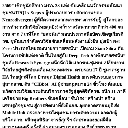
2569” เชิดชูนักศึกษา มรภ. 38 แห่ง ขับเคลื่อนนวัตกรรมพัฒนา
ชุมชน
TPQI x Steps x ผู้ประกอบการ : ศักยภาพของ
Neurodivergent ผู้ที่มีความหลากหลายทางการรับรู้ สู่โลกของ
การทำงาน
นักวิจัยไทยสุดปัง! คว้ารางวัลนานาชาติกว่า 400 ผล
งาน จาก 7 เวทีโลก “ยศชนัน” มอบประกาศนียบัตรเชิดชูเกียรติ
วช. ชูพัฒนากำลังคนวิจัย ขับเคลื่อนพลังงานยั่งยืน มุ่งเป้า Net
Zero ประเทศไทย
รองนายกฯ “ยศชนัน” เปิดเกม Siam Silica ดัน
โครงการชิปแห่งชาติ ปั้นไทยสู่ฮับ Deep Tech อาเซียน
“ยศชนัน”
ชูพลัง Research Synergy ผนึกนักวิจัย-เอกชน-ชุมชน เปลี่ยนงาน
วิจัยไทยสู่พลังขับเคลื่อนประเทศ
สรพ. ครบรอบ 17 ปี ชูมาตรฐาน
HA ไทยสู่เวทีโลก ปักหมุด Digital Health ยกระดับระบบสุขภาพ
สู่สากล
วช. ดัน “CIBbot” AI ผู้ช่วยกฎหมาย 24 ชั่วโมง ต้นแบบ
นวัตกรรมวิจัยยกระดับบริการภาครัฐสู่ยุคดิจิทัล
วช. ผนึก 11 ภาคี
เครือข่าย Big Brothers ขับเคลื่อน “ชันโรง” สร้างป่า สร้าง
เศรษฐกิจชุมชน สู่การพัฒนาที่ยั่งยืน
อย. ลุยตลาดสดธนบุรี ส่ง
Mobile Unit ตรวจอาหารถึงชุมชน ยกระดับความปลอดภัยผู้
บริโภค
วช. ผนึกมูลนิธิอาจารย์สุกรีฯ จัดประลองยอดฝีมือ
เยาวชนดนตรี ครั้งที่ 4 รอบรองฯ ภาคกลาง ชิงถ้วยพระราช