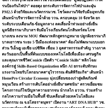
รนป้องกันไฟป่า” ดอยตุง ยกระดับการจัดการไฟป่าและฝุ่น
PM2.5 ด้วยวิจัยและนวัตกรรม
วช. โชว์ผลงานวิจัยรับมืออุทกภัย
เดินหน้าบริหารจัดการน้ำด้วย ววน. ครอบคลุม 10 จังหวัด ยก
ระดับระบบเตือนภัย-ข้อมูลกลาง ลดเสี่ยงน้ำท่วมอย่างยั่งยืน
มูลนิธิธรรมาภิบาลฯ จับมือโรงเรียนรัตนโกสินทร์สมโภช
บางเขน ลงนาม MOU พัฒนาหลักสูตรกฎหมาย ปลูกฝังธรรมาภิ
บาลเยาวชน ระยะ 5 ปี
เมืองแห่งอนาคต” ต้องไม่พัฒนาแบบแยก
ส่วน วีเอ็นยู เอเชีย แปซิฟิค เชื่อม 3 อุตสาหกรรมสำคัญ วางภาค
ตะวันออกเป็นพื้นที่ต้นแบบของเทคโนโลยีเพื่อเมือง เศรษฐกิจ
และคุณภาพชีวิต
Conicle เปิดตัว “Conicle Skills” พลิกโฉม
องค์กรสู่ Skills-Based Organization ผนึก AI ยกระดับทักษะ
แรงงานไทยรับโลกอนาคต
“อุไรวรรณ ตันติพิริยะกิจ” เดินหน้า
HomePro Circular Economy มุ่งเปลี่ยนของเก่าสู่ผลิตภัณฑ์
หมุนเวียน สร้างการเติบโตอย่างยั่งยืน
“ยศชนัน” ตรวจเยี่ยมชม
โครงการแก้ไขปัญหาความยากจน นำกลไก อววน. ร่วมสร้าง
กลไกความร่วมมือในพื้นที่ ขับเคลื่อนด้วยเทคโนโลยีและ
นวัตกรรม ณ จ.ยโสธร
“ดนุพร” เปิดงาน “ART DNA HUB” วช.