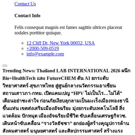
Contact Us
Contact Info
Felis consequat magnis est fames sagittis ultrices placerat
sodales porttitor quisque.
12 Cliff Dt, New York 00052, USA
+2000-509-0519
info@example.com
Trending News:
Thailand LAB INTERNATIONAL 2026 ผนึก
Bio+HealthTech และ FutureCHEM ดัน AI ยกระดับ
วิทยาศาสตร์-สุขภาพไทย สู่ศูนย์กลางนวัตกรรมอาเซียน
สถานเสาวภา-กทม. เปิดแคมเปญ “HPV ไม่เป็นไร…ไม่ได้”
เตือนอย่าชะล่าใจ ก่อนภัยเงียบลุกลามเป็นมะเร็ง
เมืองทองธานี
ขึ้นแท่น เขตส่งเสริมเมืองอัจฉริยะ มุ่งยกระดับเทคโนโลยี สิ่ง
แวดล้อม ปักหมุด เมืองอัจฉริยะมีชีวิต ขับเคลื่อนเศรษฐกิจ
วช.
เดินหน้าขับเคลื่อน “รางวัลธัชชา” ยกย่องผู้สร้างคุณูปการด้าน
สังคมศาสตร์ มนุษยศาสตร์ และศิลปกรรมศาสตร์ สร้างแรง