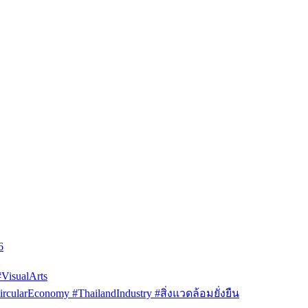
6
isualArts
arEconomy #ThailandIndustry #สิ่งแวดล้อมยั่งยืน