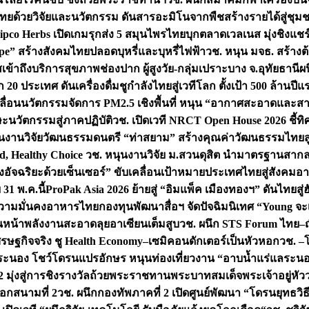
ทยด้วยวิจัยและนวัตกรรม ดันสารอะมิโนจากพืชสร้างรายได้สู่ชุม
ipco Herbs เปิดเกมรุกส่ง 5 สมุนไพรไทยบุกตลาดเวลเนส มุ่งชิงแช
ape” สร้างสังคมไทยปลอดบุหรี่และบุหรี่ไฟฟ้า
วช. หนุน มจธ. สร้างต้
ข้าถึงบริการสุขภาพช่องปาก ผู้สูงวัย-กลุ่มเปราะบาง จ.อุทัยธานี
ผน
20 ประเทศ ดันเครื่องดื่มชูกำลังไทยสู่เวทีโลก ตั้งเป้า 500 ล้านปีแ
คลื่อนนวัตกรรมจัดการ PM2.5 เชิงพื้นที่ หนุน “อากาศสะอาดและสา
นวัตกรรมสู่ภาคปฏิบัติ
วช. เปิดเวที NRCT Open House 2026 ชี้ทิ
นงานวิจัยวัฒนธรรมดนตรี “ท่าสยาม” สร้างคุณค่าวัฒนธรรมไทยส
 Healthy Choice
วช. หนุนงานวิจัย ม.สวนดุสิต นำมาตรฐานสาก
งอัจฉริยะด้วยเซ็นเซอร์” ขับเคลื่อนเป้าหมายประเทศไทยสู่สังคมอ
 31 พ.ค.นี้
ProPak Asia 2026 ย้ายสู่ “อิมแพ็ค เมืองทองฯ” ดันไทยสู
ู่ความมั่นคงอาหารไทย
กองทุนพัฒนาสื่อฯ จัดปัจฉิมนิเทศ “Young จะ
หน้าพลังงานสะอาดลุยอาเซียนเต็มสูบ
วช. ผนึก STS Forum ไทย–ญี่
่เศรษฐกิจจริง ชู Health Economy–เซมิคอนดักเตอร์เป็นหัวหอก
วช. –
อระนอง โชว์โดรนแปรอักษร หนุนท่องเที่ยวงาน “อาบน้ำแร่แลระนอ
มุ่งสู่การชิงรางวัลถ้วยพระราชทานพระบาทสมเด็จพระเจ้าอยู่หัว
อกสนามที่ 2
วช. ผนึกกองทัพภาคที่ 2 เปิดศูนย์พัฒนา “โดรนยุทธว