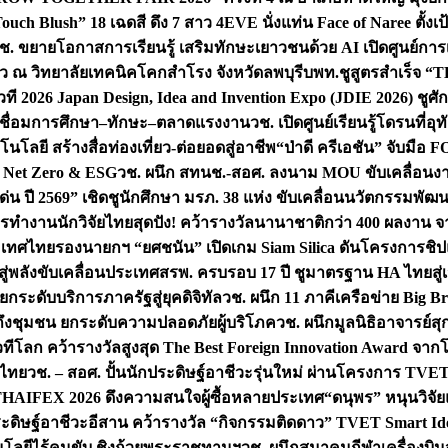
uch Blush” 18 เฉดสี ดึง 7 สาว 4EVE นั่งแท่น Face of Naree ตั้ง
ช. ขยายโอกาสการเรียนรู้ เสริมทักษะเยาวชนด้วย AI เปิดศูนย์การเร
่ยว ณ วิทยาลัยเทคนิคโคกสำโรง จังหวัดลพบุรี
บพท.ชูสูตรสำเร็จ “
ที 2026 Japan Design, Idea and Invention Expo (JDIE 2026) ชูศ
m เชื่อมการศึกษา–ทักษะ–ตลาดแรงงาน
วช. เปิดศูนย์เรียนรู้โดรนที่
โลยี สร้างสื่อท่องเที่ยว-ต่อยอดสู่อาชีพ
“ป่าดี ครีเอชัน” จับมือ 
ค Net Zero & ESG
วช. ผนึก สทนช.-สอศ. ลงนาม MOU ขับเคลื่อนงาน
่น ปี 2569” เชิดชูนักศึกษา มรภ. 38 แห่ง ขับเคลื่อนนวัตกรรมพั
การทำงาน
นักวิจัยไทยสุดปัง! คว้ารางวัลนานาชาติกว่า 400 ผลงาน 
ระเทศไทย
รองนายกฯ “ยศชนัน” เปิดเกม Siam Silica ดันโครงการชิปแห
สู่พลังขับเคลื่อนประเทศ
สรพ. ครบรอบ 17 ปี ชูมาตรฐาน HA ไทยสู่เ
กระดับบริการภาครัฐสู่ยุคดิจิทัล
วช. ผนึก 11 ภาคีเครือข่าย Big Br
ถึงชุมชน ยกระดับความปลอดภัยผู้บริโภค
วช. ผนึกมูลนิธิอาจารย์ส
วทีโลก คว้ารางวัลสูงสุด The Best Foreign Innovation Award จา
ตไทย
วช. – สอศ. ปั้นนักประดิษฐ์อาชีวะรุ่นใหม่ ผ่านโครงการ TVET
THAIFEX 2026 ดึงความสนใจผู้ซื้อหลายประเทศ
“ดนุพร” หนุนวิจัย
ระดิษฐ์อาชีวะอีสาน คว้ารางวัล “กิจกรรมติดดาว” TVET Smart Ide
คโนโลยีไร้คนขับ ชิงถ้วยพระราชทานฯ
วช. ผนึกสมาคมกีฬาเครื่องบิน