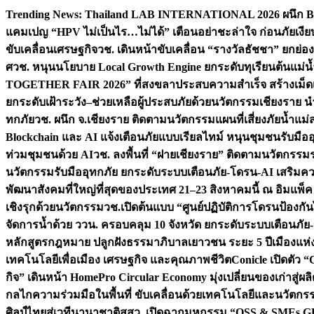
Skip
Trending News:
Thailand LAB INTERNATIONAL 2026 ผนึก Bio
to
แคมเปญ “HPV ไม่เป็นไร…ไม่ได้” เตือนอย่าชะล่าใจ ก่อนภัยเงีย
content
ขับเคลื่อนเศรษฐกิจ
วช. เดินหน้าขับเคลื่อน “รางวัลธัชชา” ยกย
ศ
วช. หนุนนโยบาย Local Growth Engine ยกระดับทุเรียนต้นแม่น้
TOGETHER FAIR 2026” ที่สงขลาประสบความสำเร็จ สร้างเม็ดเงิน
ยกระดับเฝ้าระวัง–ช่วยเหลือผู้ประสบภัยด้วยนวัตกรรม
เชียงราย น
ทกภัย
วช. ผนึก จ.เชียงราย ติดตามนวัตกรรมแผนที่เสี่ยงภัยน้ำแม่
Blockchain และ AI แจ้งเตือนภัยแบบเรียลไทม์ หนุนชุมชนรับมือ
ท่วมชุมชนด้วย AI
วช. ลงพื้นที่ “ฝายเชียงราย” ติดตามนวัตกรรม
นวัตกรรมรับมืออุทกภัย ยกระดับระบบเตือนภัย-โดรน-AI เสริ
พัฒนาสังคมที่ใหญ่ที่สุดของประเทศ 21–23 สิงหาคมนี้ ณ อิมแพ็ค
เชิงรุกด้วยนวัตกรรม
วช.เปิดต้นแบบ “ศูนย์ปฏิบัติการโดรนป้องกั
จัดการน้ำด้วย ววน. ครอบคลุม 10 จังหวัด ยกระดับระบบเตือนภัย-ข้
หลักสูตรกฎหมาย ปลูกฝังธรรมาภิบาลเยาวชน ระยะ 5 ปี
เมืองแห่
เทคโนโลยีเพื่อเมือง เศรษฐกิจ และคุณภาพชีวิต
Conicle เปิดตัว 
กิจ” เดินหน้า HomePro Circular Economy มุ่งเปลี่ยนของเก่าสู่ผล
กลไกความร่วมมือในพื้นที่ ขับเคลื่อนด้วยเทคโนโลยีและนวัตก
ศิลป์ไทยสู่เวทีนานาชาติ
สสว. เปิดฉากมหกรรม “OSS & SMEs GRO