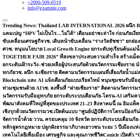
+2000-509-0519
info@example.com
Trending News:
Thailand LAB INTERNATIONAL 2026 ผนึก Bio
แคมเปญ “HPV ไม่เป็นไร…ไม่ได้” เตือนอย่าชะล่าใจ ก่อนภัยเงีย
ขับเคลื่อนเศรษฐกิจ
วช. เดินหน้าขับเคลื่อน “รางวัลธัชชา” ยกย
ศ
วช. หนุนนโยบาย Local Growth Engine ยกระดับทุเรียนต้นแม่น้
TOGETHER FAIR 2026” ที่สงขลาประสบความสำเร็จ สร้างเม็ดเงิน
ยกระดับเฝ้าระวัง–ช่วยเหลือผู้ประสบภัยด้วยนวัตกรรม
เชียงราย น
ทกภัย
วช. ผนึก จ.เชียงราย ติดตามนวัตกรรมแผนที่เสี่ยงภัยน้ำแม่
Blockchain และ AI แจ้งเตือนภัยแบบเรียลไทม์ หนุนชุมชนรับมือ
ท่วมชุมชนด้วย AI
วช. ลงพื้นที่ “ฝายเชียงราย” ติดตามนวัตกรรม
นวัตกรรมรับมืออุทกภัย ยกระดับระบบเตือนภัย-โดรน-AI เสริ
พัฒนาสังคมที่ใหญ่ที่สุดของประเทศ 21–23 สิงหาคมนี้ ณ อิมแพ็ค
เชิงรุกด้วยนวัตกรรม
วช.เปิดต้นแบบ “ศูนย์ปฏิบัติการโดรนป้องกั
จัดการน้ำด้วย ววน. ครอบคลุม 10 จังหวัด ยกระดับระบบเตือนภัย-ข้
หลักสูตรกฎหมาย ปลูกฝังธรรมาภิบาลเยาวชน ระยะ 5 ปี
เมืองแห่
เทคโนโลยีเพื่อเมือง เศรษฐกิจ และคุณภาพชีวิต
Conicle เปิดตัว 