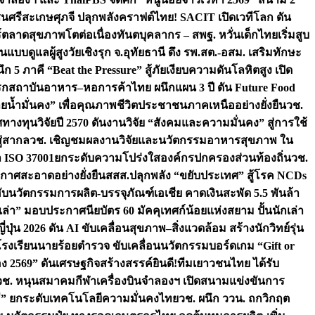
ชนศรีสะเกษ
ศุภจี ปลุกพลังคราฟต์ไทย! SACIT เปิดเวทีโลก ดัน
ร์ตลาดสุขภาพโตต่อเนื่อง
ทันตบุคลากร – สพฐ. หวั่นเด็กไทยเริ่มสูบ
นแบบดูแลผู้สูงวัยเชิงรุก จ.อุทัยธานี ดึง รพ.สต.-อสม. เสริมทักษะ
ึก 5 ภาคี “Beat the Pressure” สู้ภัยเงียบความดันโลหิตสูง เปิด
รก
สถาบันอาหาร–หอการค้าไทย ผนึกแผน 3 ปี ดัน Future Food
ยน้ำมั่นคง” เพื่อคุณภาพชีวิตประชาชนภาคเหนืออย่างยั่งยืน
วช.
ศทางทุนวิจัยปี 2570 ดันงานวิจัย “สังคมและความมั่นคง” สู่การใช้
ู่สากล
วช. เชิญชมผลงานวิจัยและนวัตกรรมอาหารสุขภาพ ใน
ล ISO 37001ยกระดับความโปร่งใสองค์กรปกครองส่วนท้องถิ่น
วช.
ากาศสะอาดอย่างยั่งยืน
สสส.ปลุกพลัง “ขยับประเทศ” สู้โรค NCDs
่ฮับนวัตกรรมการผลิต-บรรจุภัณฑ์เอเชีย คาดเงินสะพัด 5.5 พันล้า
เล่า” มอบประกาศนียบัตร 60 มัคคุเทศก์น้อยแห่งสยาม ปั้นนักเล่า
ปุ่น 2026 ดัน AI ขับเคลื่อนสุขภาพ–สิ่งแวดล้อม สร้างนักวิทย์รุ่น
โรงเรียนนายร้อยตำรวจ ขับเคลื่อนนวัตกรรมบอร์ดเกม “Gift or
ง 2569” ดันเศรษฐกิจสร้างสรรค์
ยินดี!ทีมเยาวชนไทย ได้รับ
วช. หนุนสมาคมกีฬาเครื่องบินจำลองฯ เปิดสนามแข่งขันการ
ิธี” ยกระดับเทคโนโลยีความมั่นคงไทย
วช. ผนึก ววน. ถกวิกฤต