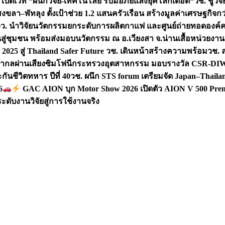
 เปิดเวที “ผนึกวิจัย-เทคโนโลยี รับมือภัยแล้งยุคโลกเดือด“
วช. ชูวิ
สงขลา–พัทลุง ตั้งเป้าช่วย 1.2 แสนครัวเรือน สร้างมูลค่าเศรษฐกิจก
วว. นำวิจัยนวัตกรรมยกระดับการผลิตกาแฟ และศูนย์ถ่ายทอดองค์
ันสู่ชุมชน พร้อมส่งมอบนวัตกรรม ณ อ.เวียงสา จ.น่าน
เสื้อหน่วยงา
025 สู่ Thailand Safer Future วช. เดินหน้าสร้างความพร้อม
วช. ล
ีสากลผ่านเสียงซิมโฟนี
กระทรวงอุตสาหกรรม มอบรางวัล CSR-DIW 3 
นชีวิตทหาร ปีที่ 40
วช. ผนึก STS forum เตรียมจัด Japan–Thaila
6
GAC AION บุก Motor Show 2026 เปิดตัว AION V 500 Prem
ับงานวิจัยสู่การใช้งานจริง