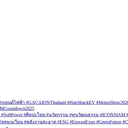
รถยนต์ไฟฟ้า #GACAIONThailand #HatchbackEV #MotorShow202
AMCountdown2025
SoftPower #ศิลปะไทย #นวัตกรรม #ทุนวัฒนธรรม #ICONSIAM #V
หมุนเวียน #พลังงานสะอาด #ESG #EnwastExpo #GreenFuture #Circul