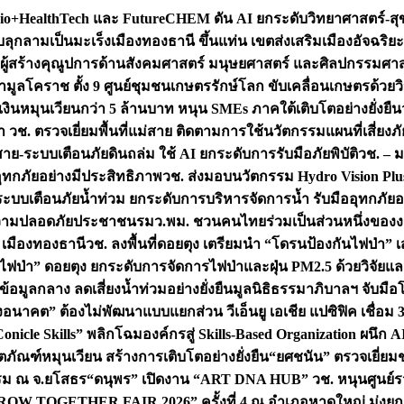
+HealthTech และ FutureCHEM ดัน AI ยกระดับวิทยาศาสตร์-สุข
บลุกลามเป็นมะเร็ง
เมืองทองธานี ขึ้นแท่น เขตส่งเสริมเมืองอัจฉริยะ
่องผู้สร้างคุณูปการด้านสังคมศาสตร์ มนุษยศาสตร์ และศิลปกรรมศ
ำมูลโคราช ตั้ง 9 ศูนย์ชุมชนเกษตรรักษ์โลก ขับเคลื่อนเกษตรด้วย
หมุนเวียนกว่า 5 ล้านบาท หนุน SMEs ภาคใต้เติบโตอย่างยั่งยืน
ำ วช. ตรวจเยี่ยมพื้นที่แม่สาย ติดตามการใช้นวัตกรรมแผนที่เสี่ยง
สาย-ระบบเตือนภัยดินถล่ม ใช้ AI ยกระดับการรับมือภัยพิบัติ
วช. – ม
อุทกภัยอย่างมีประสิทธิภาพ
วช. ส่งมอบนวัตกรรม Hydro Vision Plus
ระบบเตือนภัยน้ำท่วม ยกระดับการบริหารจัดการน้ำ รับมืออุทกภัยอ
มความปลอดภัยประชาชน
รมว.พม. ชวนคนไทยร่วมเป็นส่วนหนึ่งของง
 เมืองทองธานี
วช. ลงพื้นที่ดอยตุง เตรียมนำ “โดรนป้องกันไฟป่
นไฟป่า” ดอยตุง ยกระดับการจัดการไฟป่าและฝุ่น PM2.5 ด้วยวิจัย
อมูลกลาง ลดเสี่ยงน้ำท่วมอย่างยั่งยืน
มูลนิธิธรรมาภิบาลฯ จับม
งอนาคต” ต้องไม่พัฒนาแบบแยกส่วน วีเอ็นยู เอเชีย แปซิฟิค เชื่
“Conicle Skills” พลิกโฉมองค์กรสู่ Skills-Based Organization 
ิตภัณฑ์หมุนเวียน สร้างการเติบโตอย่างยั่งยืน
“ยศชนัน” ตรวจเยี่ย
รรม ณ จ.ยโสธร
“ดนุพร” เปิดงาน “ART DNA HUB” วช. หนุนศูนย์รว
W TOGETHER FAIR 2026” ครั้งที่ 4 ณ อำเภอหาดใหญ่ มุ่งยกระ