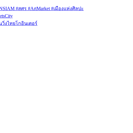
ONSIAM #สศร #ArtMarket #เมืองแห่งศิลปะ
tsCity
วิ่งไทยโกอินเตอร์