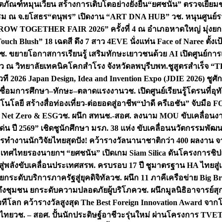
ิตภัณฑ์หมุนเวียน สร้างการเติบโตอย่างยั่งยืน
“ยศชนัน” ตรวจเยี่ย
รรม ณ จ.ยโสธร
“ดนุพร” เปิดงาน “ART DNA HUB” วช. หนุนศูนย์รว
W TOGETHER FAIR 2026” ครั้งที่ 4 ณ อำเภอหาดใหญ่ มุ่งยกระ
uch Blush” 18 เฉดสี ดึง 7 สาว 4EVE นั่งแท่น Face of Naree ตั้ง
ช. ขยายโอกาสการเรียนรู้ เสริมทักษะเยาวชนด้วย AI เปิดศูนย์การเร
่ยว ณ วิทยาลัยเทคนิคโคกสำโรง จังหวัดลพบุรี
บพท.ชูสูตรสำเร็จ “
ที 2026 Japan Design, Idea and Invention Expo (JDIE 2026) ชูศ
m เชื่อมการศึกษา–ทักษะ–ตลาดแรงงาน
วช. เปิดศูนย์เรียนรู้โดรนที่
โลยี สร้างสื่อท่องเที่ยว-ต่อยอดสู่อาชีพ
“ป่าดี ครีเอชัน” จับมือ 
ค Net Zero & ESG
วช. ผนึก สทนช.-สอศ. ลงนาม MOU ขับเคลื่อนงาน
่น ปี 2569” เชิดชูนักศึกษา มรภ. 38 แห่ง ขับเคลื่อนนวัตกรรมพั
การทำงาน
นักวิจัยไทยสุดปัง! คว้ารางวัลนานาชาติกว่า 400 ผลงาน 
ระเทศไทย
รองนายกฯ “ยศชนัน” เปิดเกม Siam Silica ดันโครงการชิปแห
สู่พลังขับเคลื่อนประเทศ
สรพ. ครบรอบ 17 ปี ชูมาตรฐาน HA ไทยสู่เ
กระดับบริการภาครัฐสู่ยุคดิจิทัล
วช. ผนึก 11 ภาคีเครือข่าย Big Br
ถึงชุมชน ยกระดับความปลอดภัยผู้บริโภค
วช. ผนึกมูลนิธิอาจารย์ส
วทีโลก คว้ารางวัลสูงสุด The Best Foreign Innovation Award จา
ตไทย
วช. – สอศ. ปั้นนักประดิษฐ์อาชีวะรุ่นใหม่ ผ่านโครงการ TVET