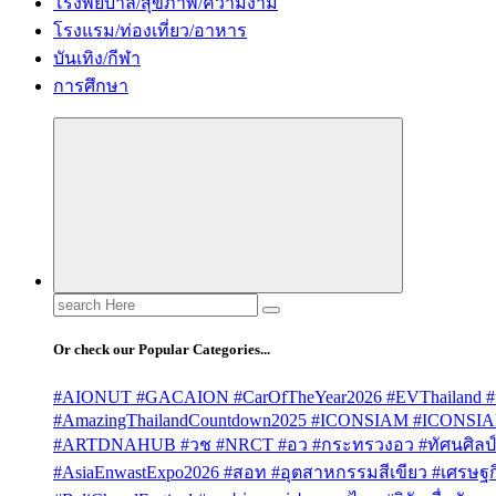
โรงพยบาล/สุขภาพ/ความงาม
โรงแรม/ท่องเที่ยว/อาหาร
บันเทิง/กีฬา
การศึกษา
Search
for:
Or check our Popular Categories...
#AIONUT #GACAION #CarOfTheYear2026 #EVThailand #
#AmazingThailandCountdown2025 #ICONSIAM #ICONSI
#ARTDNAHUB #วช #NRCT #อว #กระทรวงอว #ทัศนศิลป์ #
#AsiaEnwastExpo2026 #สอท #อุตสาหกรรมสีเขียว #เศรษฐกิจ