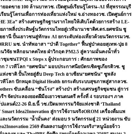
เป้ายอดขาย 100 ล้านบาท
วช. เปิดศูนย์เรียนรู้โดรน–AI ที่สุพรรณบุรี
ียนรู้โดรนเพื่อการท่องเที่ยวแห่งใหม่ จ.อ่างทอง
วช. เปิดศูนย์การ
THE 3Ea” สร้างเศรษฐกิจฐานรากไทยให้เติบโตด้วยการสร้าง LE-
ักยภาพสิ่งประดิษฐ์นวัตกรรมไทยสู่เวทีนานาชาติ
ศ.ดร.ยศชนัน ชู
อุทัยธานี ปั้นเยาวชนสู่ทักษะ AI ยกระดับท่องเที่ยวด้วยนวัตกรรม
วช.
FORRU มช. นำทัพอาสา “ป่าดี Together” ฟื้นฟูป่าดอยสุเทพ-ปุย 8
วิจัย พลิกอนาคตไทย ฝ่าวิกฤต PM2.5 สู่ความมั่นคงน้ำทั่ว
ฒนาชุมชน
TPQI x Steps x ผู้ประกอบการ : ศักยภาพของ
จาก 7 เวทีโลก “ยศชนัน” มอบประกาศนียบัตรเชิดชูเกียรติ
วช. ชู
่งชาติ ปั้นไทยสู่ฮับ Deep Tech อาเซียน
“ยศชนัน” ชูพลัง
วทีโลก ปักหมุด Digital Health ยกระดับระบบสุขภาพสู่สากล
วช.
others ขับเคลื่อน “ชันโรง” สร้างป่า สร้างเศรษฐกิจชุมชน สู่การ
ุกรีฯ จัดประลองยอดฝีมือเยาวชนดนตรี ครั้งที่ 4 รอบรองฯ ภาค
กโปแลนด์
22-26 มิ.ย.นี้ วช.เปิดมหกรรมวิจัยแห่งชาติ ‘Thailand
 Smart Idea2Innovation สู่การใช้งานจริง
OROM เครื่องดื่มแพ
และนวัตกรรม ‘น้ำมั่นคง’ ส่งมอบ 9 นวัตกรรมสู่ 21 หน่วยงาน ขับ
a2Innovation 2569 ดันผลงานสู่การใช้งานจริง
“หนูน้อยจ้าว
จำลองฯ และ ThaiPBS จัดศึก “หนูน้อยจ้าวเวหา 2569” สนาม 2