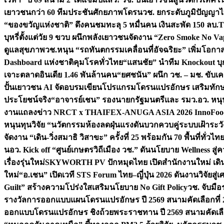
เยาวชนกว่า 60 ทีมประชันศักยภาพโดรน
วช. ยกระดับภูมิปัญญาไ
“ของขวัญแห่งชาติ” ดึงคนชมทะลุ 5 หมื่นคน เงินสะพัด 150 ลบ.
T
บุหรี่ตั้งแต่วัย 9 ขวบ ผนึกพลังเยาวชนจัดงาน “Zero Smoke No V
ดูแลสุขภาพ
วช.หนุน “รถทันตกรรมเคลื่อนที่อัจฉริยะ” เพิ่มโอกาสเ
Dashboard แห่งชาติคุมโรคทั่วไทย
“แสนชัย” นำทีม Knockout บุก 
เจาะตลาดอินเดีย 1.46 พันล้านคน
“ยศชนัน” ผนึก วช. – มช. ขับเ
ปั้นเยาวชน AI จัดอบรมเขียนโปรแกรมโดรนแปรอักษร เสริมทักษะ
ประโยชน์จริง
“อาจารย์เชน” รองนายกรัฐมนตรีและ รมว.อว. หนุ
งานแถลงข่าว NRCT x THAIFEX-ANUGA ASIA 2026 InnoFood,
หนุนทุนวิจัย “นวัตกรรมห้องลดฝุ่นแรงดันบวกควบคู่ระบบเฝ้าระวั
จัดงาน “เดิน-วิ่งสมาธิ วิสาขะ” ครั้งที่ 25 พร้อมกัน 70 พื้นที่ทั่วไทย
น
อว. Kick off “ศูนย์เกษตรวิถีเมือง วช.” ดันนโยบาย Wellness ส
เรื่องรุ่นใหม่
SKYWORTH PV ปักหมุดไทย เปิดสำนักงานใหม่ เดิน
ใหม่
“อ.เชน” เปิดเวที STS Forum ไทย–ญี่ปุ่น 2026 ดันงานวิจัยสู
Guilt” สร้างความโปร่งใสเสริมนโยบาย No Gift Policy
วช. จับมื
รางวัลการออกแบบแผนโดรนแปรอักษร ปี 2569 สนามคัดเลือกที่ 2 
ออกแบบโดรนแปรอักษร ชิงถ้วยพระราชทาน ปี 2569 สนามคัดเลื