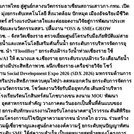
ภาพไทย สู่ศูนย์กลางนวัตกรรมอาเซียน
สถานเสาวภา-กทม. เปิด
 มุ่งยกระดับเทคโนโลยี สิ่งแวดล้อม ปักหมุด เมืองอัจฉริยะมีชีวิต
าสตร์ สร้างแรงบันดาลใจและต่อยอดงานวิจัยสู่การพัฒนาประเท
วิจัยและนวัตกรรม
สสว. ปลื้มงาน “OSS & SMEs GROW
วช. – จังหวัดเชียงราย ตรวจเยี่ยมศูนย์โดรนรับมือภัยพิบัติแม่สาย
ภัยน้ำและเทคโนโลยีเสริมคันกั้นน้ำ ยกระดับการบริหารจัดการอุ
ช. นำ “FloodBoy” ยกระดับเฝ้าระวังน้ำท่วมเชียงราย ใช้
/AI ให้ ต.นางแล จ.เชียงราย ยกระดับระบบเฝ้าระวัง-เตือนภัยน้ำ
ย่างมีประสิทธิภาพ
วช. ผนึกเชียงราย-เครือข่ายวิจัย โชว์
าน Social Development Expo 2026 (SDX 2026) มหกรรมด้านการ
า” เสริมประสิทธิภาพควบคุมไฟป่า-ลดหมอกควัน ยกระดับการจัดการ
และนวัตกรรม
วช. โชว์ผลงานวิจัยรับมืออุทกภัย เดินหน้าบริหาร
ือโรงเรียนรัตนโกสินทร์สมโภชบางเขน ลงนาม MOU พัฒนา
อม 3 อุตสาหกรรมสำคัญ วางภาคตะวันออกเป็นพื้นที่ต้นแบบของ
ผนึก AI ยกระดับทักษะแรงงานไทยรับโลกอนาคต
“อุไรวรรณ ตันติพิริยะ
มชมโครงการแก้ไขปัญหาความยากจน นำกลไก อววน. ร่วมสร้าง
มผู้เชี่ยวชาญและศูนย์กลางองค์ความรู้ ยกระดับทุนปัญญาทัศน
ดับ SME ใต้สู่ความสำเร็จ เป็นจุดหมายสุดท้ายของโครงการ