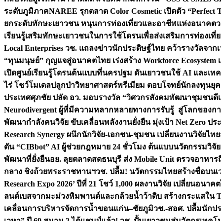
ระดับภูมิภาค
NAREE รุกตลาด Color Cosmetic เปิดตัว “Perfect To
ยกระดับทักษะเยาวชน หนุนการท่องเที่ยวและอาชีพแห่งอนาคต
ว
เรียนรู้เสริมทักษะเยาวชนในการใช้โดรนเพื่อส่งเสริมการท่องเที
Local Enterprises
วช. แถลงข่าวนักประดิษฐ์ไทย คว้ารางวัลจากเว
“ทุนมนุษย์” กุญแจสู่อนาคตไทย เร่งสร้าง Workforce Ecosyste
เปิดศูนย์เรียนรู้โดรนต้นแบบที่นครปฐม ดันเยาวชนใช้ AI และเทคโน
ไร่ โชว์โมเดลปลูกป่าวิทยาศาสตร์พรีเมียม ตอบโจทย์นักลงทุนยุ
ประเทศ
ศุภชัย ปลัด อว. มอบรางวัล “วิศวกรสังคมพัฒนาชุมชนดีเด
Neurodivergent ผู้ที่มีความหลากหลายทางการรับรู้ สู่โลกของ
พัฒนากำลังคนวิจัย ขับเคลื่อนพลังงานยั่งยืน มุ่งเป้า Net Zero ป
Research Synergy ผนึกนักวิจัย-เอกชน-ชุมชน เปลี่ยนงานวิจัยไทย
ดัน “CIBbot” AI ผู้ช่วยกฎหมาย 24 ชั่วโมง ต้นแบบนวัตกรรมวิจัยย
พัฒนาที่ยั่งยืน
อย. ลุยตลาดสดธนบุรี ส่ง Mobile Unit ตรวจอาหาร
กลาง ชิงถ้วยพระราชทานฯ
วช. ปลื้ม! นวัตกรรมไทยสร้างชื่อบนเ
Research Expo 2026’ ปีที่ 21 โชว์ 1,000 ผลงานวิจัย เปลี่ยนอนาค
ลนต์เบสจากมะม่วงหิมพานต์และกล้วยน้ำว้าดิบ สร้างกระแสใน 
เคลื่อนการบริหารจัดการน้ำขอนแก่น–ชัยภูมิ
วช.-สอศ. ปลื้มนักป
เวหา” ปี 69 สนาม 2 ได้แชมป์แล้ว! วช. ปั้นเยาวชนสู่นวัตกรเท