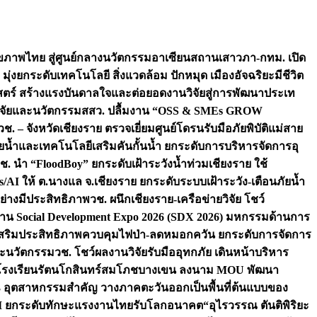
ภาพไทย สู่ศูนย์กลางนวัตกรรมอาเซียน
สถานเสาวภา-กทม. เปิด
 มุ่งยกระดับเทคโนโลยี สิ่งแวดล้อม ปักหมุด เมืองอัจฉริยะมีชีวิต
าสตร์ สร้างแรงบันดาลใจและต่อยอดงานวิจัยสู่การพัฒนาประเท
วิจัยและนวัตกรรม
สสว. ปลื้มงาน “OSS & SMEs GROW
วช. – จังหวัดเชียงราย ตรวจเยี่ยมศูนย์โดรนรับมือภัยพิบัติแม่สาย
ภัยน้ำและเทคโนโลยีเสริมคันกั้นน้ำ ยกระดับการบริหารจัดการอุ
ช. นำ “FloodBoy” ยกระดับเฝ้าระวังน้ำท่วมเชียงราย ใช้
/AI ให้ ต.นางแล จ.เชียงราย ยกระดับระบบเฝ้าระวัง-เตือนภัยน้ำ
ย่างมีประสิทธิภาพ
วช. ผนึกเชียงราย-เครือข่ายวิจัย โชว์
าน Social Development Expo 2026 (SDX 2026) มหกรรมด้านการ
า” เสริมประสิทธิภาพควบคุมไฟป่า-ลดหมอกควัน ยกระดับการจัดการ
และนวัตกรรม
วช. โชว์ผลงานวิจัยรับมืออุทกภัย เดินหน้าบริหาร
ือโรงเรียนรัตนโกสินทร์สมโภชบางเขน ลงนาม MOU พัฒนา
อม 3 อุตสาหกรรมสำคัญ วางภาคตะวันออกเป็นพื้นที่ต้นแบบของ
ผนึก AI ยกระดับทักษะแรงงานไทยรับโลกอนาคต
“อุไรวรรณ ตันติพิริยะ