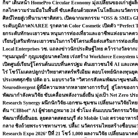
กิจ” เดินหน้า HomePro Circular Economy มุ่งเปลี่ยนของเก่าสู่ผล
กลไกความร่วมมือในพื้นที่ ขับเคลื่อนด้วยเทคโนโลยีและนวัตก
ศิลป์ไทยสู่เวทีนานาชาติ
สสว. เปิดฉากมหกรรม “OSS & SMEs GRO
ระดับภูมิภาค
NAREE รุกตลาด Color Cosmetic เปิดตัว “Perfect To
ยกระดับทักษะเยาวชน หนุนการท่องเที่ยวและอาชีพแห่งอนาคต
ว
เรียนรู้เสริมทักษะเยาวชนในการใช้โดรนเพื่อส่งเสริมการท่องเที
Local Enterprises
วช. แถลงข่าวนักประดิษฐ์ไทย คว้ารางวัลจากเว
“ทุนมนุษย์” กุญแจสู่อนาคตไทย เร่งสร้าง Workforce Ecosyste
เปิดศูนย์เรียนรู้โดรนต้นแบบที่นครปฐม ดันเยาวชนใช้ AI และเทคโน
ไร่ โชว์โมเดลปลูกป่าวิทยาศาสตร์พรีเมียม ตอบโจทย์นักลงทุนยุ
ประเทศ
ศุภชัย ปลัด อว. มอบรางวัล “วิศวกรสังคมพัฒนาชุมชนดีเด
Neurodivergent ผู้ที่มีความหลากหลายทางการรับรู้ สู่โลกของ
พัฒนากำลังคนวิจัย ขับเคลื่อนพลังงานยั่งยืน มุ่งเป้า Net Zero ป
Research Synergy ผนึกนักวิจัย-เอกชน-ชุมชน เปลี่ยนงานวิจัยไทย
ดัน “CIBbot” AI ผู้ช่วยกฎหมาย 24 ชั่วโมง ต้นแบบนวัตกรรมวิจัยย
พัฒนาที่ยั่งยืน
อย. ลุยตลาดสดธนบุรี ส่ง Mobile Unit ตรวจอาหาร
กลาง ชิงถ้วยพระราชทานฯ
วช. ปลื้ม! นวัตกรรมไทยสร้างชื่อบนเ
Research Expo 2026’ ปีที่ 21 โชว์ 1,000 ผลงานวิจัย เปลี่ยนอนาค