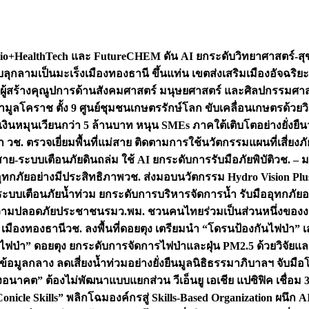
+HealthTech และ FutureCHEM ดัน AI ยกระดับวิทยาศาสตร์-สุข
บลุกลามเป็นมะเร็ง
เมืองทองธานี ขึ้นแท่น เขตส่งเสริมเมืองอัจฉริยะ
่องผู้สร้างคุณูปการด้านสังคมศาสตร์ มนุษยศาสตร์ และศิลปกรรมศ
ำมูลโคราช ตั้ง 9 ศูนย์ชุมชนเกษตรรักษ์โลก ขับเคลื่อนเกษตรด้วย
หมุนเวียนกว่า 5 ล้านบาท หนุน SMEs ภาคใต้เติบโตอย่างยั่งยืน
ำ วช. ตรวจเยี่ยมพื้นที่แม่สาย ติดตามการใช้นวัตกรรมแผนที่เสี่ยง
สาย-ระบบเตือนภัยดินถล่ม ใช้ AI ยกระดับการรับมือภัยพิบัติ
วช. – ม
อุทกภัยอย่างมีประสิทธิภาพ
วช. ส่งมอบนวัตกรรม Hydro Vision Plus
ระบบเตือนภัยน้ำท่วม ยกระดับการบริหารจัดการน้ำ รับมืออุทกภัยอ
มความปลอดภัยประชาชน
รมว.พม. ชวนคนไทยร่วมเป็นส่วนหนึ่งของง
 เมืองทองธานี
วช. ลงพื้นที่ดอยตุง เตรียมนำ “โดรนป้องกันไฟป่
นไฟป่า” ดอยตุง ยกระดับการจัดการไฟป่าและฝุ่น PM2.5 ด้วยวิจัย
อมูลกลาง ลดเสี่ยงน้ำท่วมอย่างยั่งยืน
มูลนิธิธรรมาภิบาลฯ จับม
งอนาคต” ต้องไม่พัฒนาแบบแยกส่วน วีเอ็นยู เอเชีย แปซิฟิค เชื่
“Conicle Skills” พลิกโฉมองค์กรสู่ Skills-Based Organization 