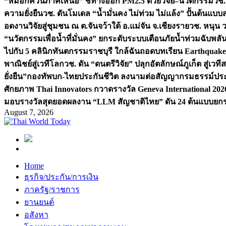
“หมอกควันภาคเหนือ” ชี้ทางออก PM2.5 ด้วยวิจัย–นวัตกรรม
วช.
ความยั่งยืน
วช. ดันโมเดล “น้ำมั่นคง ไม่ท่วม ไม่แล้ง” ปั้นต้นแบบ
อดงานวิจัยสู่ชุมชน ณ ต.จันจว้าใต้ อ.แม่จัน จ.เชียงราย
วช. หนุน 
“นวัตกรรมเพื่อน้ำที่มั่นคง” ยกระดับระบบเตือนภัยน้ำท่วมฉับพล
ไปกับ 5 คลินิกทันตกรรมราชบุรี ใกล้ฉัน
ถอดบทเรียน Earthquake 2
พาณิชย์สู่เวทีโลก
วช. ดัน “ดนตรีวิจัย” ปลุกอัตลักษณ์ภูเก็ต สู่เวท
ยั่งยืน”
กองทัพบก-ไทยประกันชีวิต ลงนามต่อสัญญากรมธรรม์ประกั
ศักยภาพ Thai Innovators กวาดรางวัล Geneva International 202
มอบรางวัลสุดยอดผลงาน “LLM สัญชาติไทย” ดัน 24 ต้นแบบยกระด
August 7, 2026
Home
ธุรกิจ/ประกัน/การเงิน
ภาครัฐ/ราชการ
ยานยนต์
อสังหา