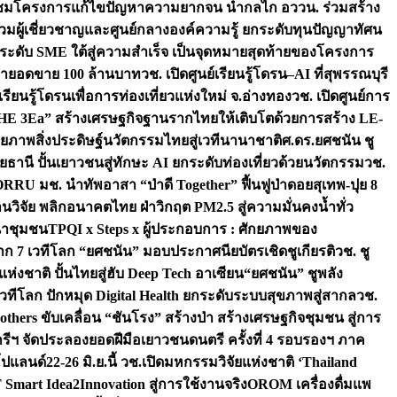
มชมโครงการแก้ไขปัญหาความยากจน นำกลไก อววน. ร่วมสร้าง
มผู้เชี่ยวชาญและศูนย์กลางองค์ความรู้ ยกระดับทุนปัญญาทัศน
ดับ SME ใต้สู่ความสำเร็จ เป็นจุดหมายสุดท้ายของโครงการ
เป้ายอดขาย 100 ล้านบาท
วช. เปิดศูนย์เรียนรู้โดรน–AI ที่สุพรรณบุรี
ียนรู้โดรนเพื่อการท่องเที่ยวแห่งใหม่ จ.อ่างทอง
วช. เปิดศูนย์การ
THE 3Ea” สร้างเศรษฐกิจฐานรากไทยให้เติบโตด้วยการสร้าง LE-
ักยภาพสิ่งประดิษฐ์นวัตกรรมไทยสู่เวทีนานาชาติ
ศ.ดร.ยศชนัน ชู
อุทัยธานี ปั้นเยาวชนสู่ทักษะ AI ยกระดับท่องเที่ยวด้วยนวัตกรรม
วช.
FORRU มช. นำทัพอาสา “ป่าดี Together” ฟื้นฟูป่าดอยสุเทพ-ปุย 8
วิจัย พลิกอนาคตไทย ฝ่าวิกฤต PM2.5 สู่ความมั่นคงน้ำทั่ว
ฒนาชุมชน
TPQI x Steps x ผู้ประกอบการ : ศักยภาพของ
จาก 7 เวทีโลก “ยศชนัน” มอบประกาศนียบัตรเชิดชูเกียรติ
วช. ชู
่งชาติ ปั้นไทยสู่ฮับ Deep Tech อาเซียน
“ยศชนัน” ชูพลัง
วทีโลก ปักหมุด Digital Health ยกระดับระบบสุขภาพสู่สากล
วช.
others ขับเคลื่อน “ชันโรง” สร้างป่า สร้างเศรษฐกิจชุมชน สู่การ
ุกรีฯ จัดประลองยอดฝีมือเยาวชนดนตรี ครั้งที่ 4 รอบรองฯ ภาค
กโปแลนด์
22-26 มิ.ย.นี้ วช.เปิดมหกรรมวิจัยแห่งชาติ ‘Thailand
 Smart Idea2Innovation สู่การใช้งานจริง
OROM เครื่องดื่มแพ