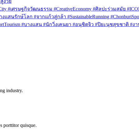
สูงวัย
rCity #เศรษฐกิจวัฒนธรรม #CreativeEconomy #ศิลปะร่วมสมัย #IC
งแสนรักษ์โลก #จากแก้วสู่กล้า #SustainableRunning #ChonburiSpor
Tourism #บางแสน #นักวิ่งเคนยา #อนุชิตจิว #ปิยะนุชสุขชาติ #งาน
ng industry.
s porttitor quisque.