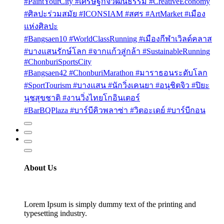
#PaintYourCity #เศรษฐกิจวัฒนธรรม #CreativeEconomy
#ศิลปะร่วมสมัย #ICONSIAM #สศร #ArtMarket #เมือง
แห่งศิลปะ
#Bangsaen10 #WorldClassRunning #เมืองกีฬาเวิลด์คลาส
#บางแสนรักษ์โลก #จากแก้วสู่กล้า #SustainableRunning
#ChonburiSportsCity
#Bangsaen42 #ChonburiMarathon #มาราธอนระดับโลก
#SportTourism #บางแสน #นักวิ่งเคนยา #อนุชิตจิว #ปิยะ
นุชสุขชาติ #งานวิ่งไทยโกอินเตอร์
#BarBQPlaza #บาร์บีคิวพลาซ่า #วิตอะเดย์ #บาร์บีกอน
About Us
Lorem Ipsum is simply dummy text of the printing and
typesetting industry.