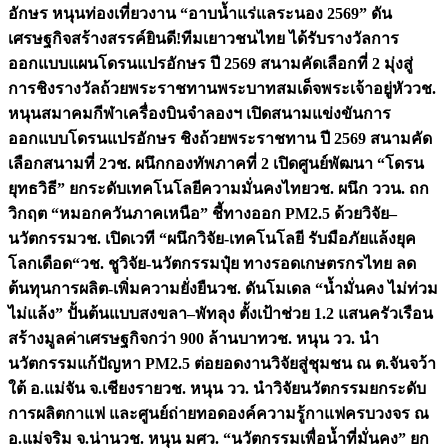
อักษร หนุนท่องเที่ยวงาน “อาบน้ำแร่แลระนอง 2569” ดัน
เศรษฐกิจสร้างสรรค์
ยินดี!ทีมเยาวชนไทย ได้รับรางวัลการ
ออกแบบแผนโดรนแปรอักษร ปี 2569 สนามคัดเลือกที่ 2 มุ่งสู่
การชิงรางวัลถ้วยพระราชทานพระบาทสมเด็จพระเจ้าอยู่หัว
วช.
หนุนสมาคมกีฬาเครื่องบินจำลองฯ เปิดสนามแข่งขันการ
ออกแบบโดรนแปรอักษร ชิงถ้วยพระราชทาน ปี 2569 สนามคัด
เลือกสนามที่ 2
วช. ผนึกกองทัพภาคที่ 2 เปิดศูนย์พัฒนา “โดรน
ยุทธวิธี” ยกระดับเทคโนโลยีความมั่นคงไทย
วช. ผนึก ววน. ถก
วิกฤต “หมอกควันภาคเหนือ” ชี้ทางออก PM2.5 ด้วยวิจัย–
นวัตกรรม
วช. เปิดเวที “ผนึกวิจัย-เทคโนโลยี รับมือภัยแล้งยุค
โลกเดือด“
วช. ชูวิจัย-นวัตกรรมปุ๋ย ทางรอดเกษตรกรไทย ลด
ต้นทุนการผลิต-เพิ่มความยั่งยืน
วช. ดันโมเดล “น้ำมั่นคง ไม่ท่วม
ไม่แล้ง” ปั้นต้นแบบสงขลา–พัทลุง ตั้งเป้าช่วย 1.2 แสนครัวเรือน
สร้างมูลค่าเศรษฐกิจกว่า 900 ล้านบาท
วช. หนุน วว. นำ
นวัตกรรมแก้ปัญหา PM2.5 ต่อยอดงานวิจัยสู่ชุมชน ณ ต.จันจว้า
ใต้ อ.แม่จัน จ.เชียงราย
วช. หนุน วว. นำวิจัยนวัตกรรมยกระดับ
การผลิตกาแฟ และศูนย์ถ่ายทอดองค์ความรู้กาแฟครบวงจร ณ
อ.แม่จริม จ.น่าน
วช. หนุน มศว. “นวัตกรรมเพื่อน้ำที่มั่นคง” ยก