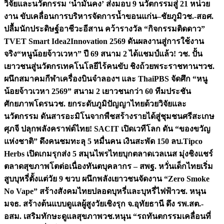
วิจัยและนวัตกรรม ‘น้ำมั่นคง’ ส่งมอบ 9 นวัตกรรมสู่ 21 หน่วย
งาน ขับเคลื่อนการบริหารจัดการน้ำขอนแก่น–ชัยภูมิ
วช.-สอศ.
ปลื้มนักประดิษฐ์อาชีวะอีสาน คว้ารางวัล “กิจกรรมติดดาว”
TVET Smart Idea2Innovation 2569 ดันผลงานสู่การใช้งาน
จริง
“หนูน้อยจ้าวเวหา” ปี 69 สนาม 2 ได้แชมป์แล้ว! วช. ปั้น
เยาวชนสู่นวัตกรเทคโนโลยีไร้คนขับ ชิงถ้วยพระราชทานฯ
วช.
ผนึกสมาคมกีฬาเครื่องบินจำลองฯ และ ThaiPBS จัดศึก “หนู
น้อยจ้าวเวหา 2569” สนาม 2 เยาวชนกว่า 60 ทีมประชัน
ศักยภาพโดรน
วช. ยกระดับภูมิปัญญาไทยด้วยวิจัยและ
นวัตกรรม ดันสารอะมิโนจากพืชสร้างรายได้สู่ชุมชนศรีสะเกษ
ศุภจี ปลุกพลังคราฟต์ไทย! SACIT เปิดเวทีโลก ดัน “ของขวัญ
แห่งชาติ” ดึงคนชมทะลุ 5 หมื่นคน เงินสะพัด 150 ลบ.
Tipco
Herbs เปิดเกมรุกส่ง 5 สมุนไพรไทยบุกตลาดเวลเนส มุ่งชิงแชร์
ตลาดสุขภาพโตต่อเนื่อง
ทันตบุคลากร – สพฐ. หวั่นเด็กไทยเริ่ม
สูบบุหรี่ตั้งแต่วัย 9 ขวบ ผนึกพลังเยาวชนจัดงาน “Zero Smoke
No Vape” สร้างสังคมไทยปลอดบุหรี่และบุหรี่ไฟฟ้า
วช. หนุน
มจธ. สร้างต้นแบบดูแลผู้สูงวัยเชิงรุก จ.อุทัยธานี ดึง รพ.สต.-
อสม. เสริมทักษะดูแลสุขภาพ
วช.หนุน “รถทันตกรรมเคลื่อนที่