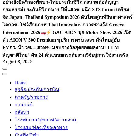
อย่างยั่งยืน”
กองทัพบก-ไทยประกันชีวิต ลงนามต่อสัญญา
กรมธรรม์ประกันชีวิตทหาร ปีที่ 40
วช. ผนึก STS forum เตรียม
จัด Japan–Thailand Symposium 2026 ดันไทยสู่เวทีวิทยาศาสตร์
โลก
วช. โชว์ศักยภาพ Thai Innovators กวาดรางวัล Geneva
International 2026
GAC AION บุก Motor Show 2026 เปิด
ตัว AION V 500 Premium ชูบริการครบวงจร ดันไทยสู่ฮับ
EV
อว. นำ วช. – สวทช. มอบรางวัลสุดยอดผลงาน “LLM
สัญชาติไทย” ดัน 24 ต้นแบบยกระดับงานวิจัยสู่การใช้งานจริง
August 8, 2026
Home
ธุรกิจ/ประกัน/การเงิน
ภาครัฐ/ราชการ
ยานยนต์
อสังหา
โรงพยบาล/สุขภาพ/ความงาม
โรงแรม/ท่องเที่ยว/อาหาร
บันเทิง/กีฬา