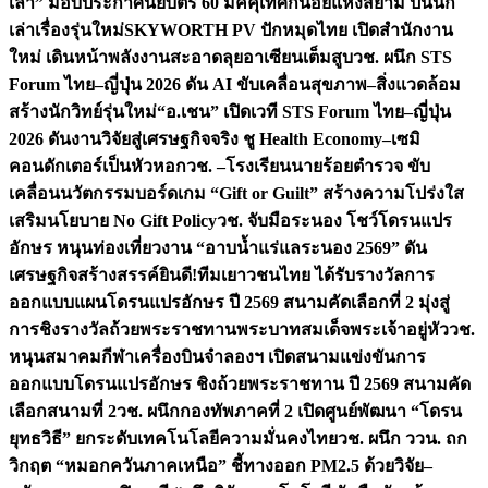
เล่า” มอบประกาศนียบัตร 60 มัคคุเทศก์น้อยแห่งสยาม ปั้นนัก
เล่าเรื่องรุ่นใหม่
SKYWORTH PV ปักหมุดไทย เปิดสำนักงาน
ใหม่ เดินหน้าพลังงานสะอาดลุยอาเซียนเต็มสูบ
วช. ผนึก STS
Forum ไทย–ญี่ปุ่น 2026 ดัน AI ขับเคลื่อนสุขภาพ–สิ่งแวดล้อม
สร้างนักวิทย์รุ่นใหม่
“อ.เชน” เปิดเวที STS Forum ไทย–ญี่ปุ่น
2026 ดันงานวิจัยสู่เศรษฐกิจจริง ชู Health Economy–เซมิ
คอนดักเตอร์เป็นหัวหอก
วช. –โรงเรียนนายร้อยตำรวจ ขับ
เคลื่อนนวัตกรรมบอร์ดเกม “Gift or Guilt” สร้างความโปร่งใส
เสริมนโยบาย No Gift Policy
วช. จับมือระนอง โชว์โดรนแปร
อักษร หนุนท่องเที่ยวงาน “อาบน้ำแร่แลระนอง 2569” ดัน
เศรษฐกิจสร้างสรรค์
ยินดี!ทีมเยาวชนไทย ได้รับรางวัลการ
ออกแบบแผนโดรนแปรอักษร ปี 2569 สนามคัดเลือกที่ 2 มุ่งสู่
การชิงรางวัลถ้วยพระราชทานพระบาทสมเด็จพระเจ้าอยู่หัว
วช.
หนุนสมาคมกีฬาเครื่องบินจำลองฯ เปิดสนามแข่งขันการ
ออกแบบโดรนแปรอักษร ชิงถ้วยพระราชทาน ปี 2569 สนามคัด
เลือกสนามที่ 2
วช. ผนึกกองทัพภาคที่ 2 เปิดศูนย์พัฒนา “โดรน
ยุทธวิธี” ยกระดับเทคโนโลยีความมั่นคงไทย
วช. ผนึก ววน. ถก
วิกฤต “หมอกควันภาคเหนือ” ชี้ทางออก PM2.5 ด้วยวิจัย–