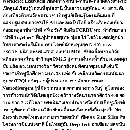
Workforce Ecosystem เชื่อมการศึกษา–ทักษะ–ตลาดแรงงาน
วช.
เปิดศูนย์เรียนรู้โดรนที่อุทัยธานี ปั้นเยาวชนสู่ทักษะ AI ยกระดับ
ท่องเที่ยวด้วยนวัตกรรม
วช. เปิดศูนย์เรียนรู้โดรนต้นแบบที่
นครปฐม ดันเยาวชนใช้ AI และเทคโนโลยี สร้างสื่อท่องเที่ยว-
ต่อยอดสู่อาชีพ
“ป่าดี ครีเอชัน” จับมือ FORRU มช. นำทัพอาสา
“ป่าดี Together” ฟื้นฟูป่าดอยสุเทพ-ปุย 8 ไร่ โชว์โมเดลปลูกป่า
วิทยาศาสตร์พรีเมียม ตอบโจทย์นักลงทุนยุค Net Zero &
ESG
วช. ผนึก สทนช.-สอศ. ลงนาม MOU ขับเคลื่อนงานวิจัย
พลิกอนาคตไทย ฝ่าวิกฤต PM2.5 สู่ความมั่นคงน้ำทั่วประเทศ
ศุภ
ชัย ปลัด อว. มอบรางวัล “วิศวกรสังคมพัฒนาชุมชนดีเด่น ปี
2569” เชิดชูนักศึกษา มรภ. 38 แห่ง ขับเคลื่อนนวัตกรรมพัฒนา
ชุมชน
TPQI x Steps x ผู้ประกอบการ : ศักยภาพของ
Neurodivergent ผู้ที่มีความหลากหลายทางการรับรู้ สู่โลกของ
การทำงาน
นักวิจัยไทยสุดปัง! คว้ารางวัลนานาชาติกว่า 400 ผล
งาน จาก 7 เวทีโลก “ยศชนัน” มอบประกาศนียบัตรเชิดชูเกียรติ
วช. ชูพัฒนากำลังคนวิจัย ขับเคลื่อนพลังงานยั่งยืน มุ่งเป้า Net
Zero ประเทศไทย
รองนายกฯ “ยศชนัน” เปิดเกม Siam Silica ดัน
โครงการชิปแห่งชาติ ปั้นไทยสู่ฮับ Deep Tech อาเซียน
“ยศชนัน”