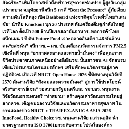
อัจฉริยะ” เพิ่มโอกาสเข้าถึงบริการสุขภาพช่องปาก ผู้สูงวัย-กลุ่ม
เปราะบาง จ.อุทัยธานี
ผนึก 5 ภาคี “Beat the Pressure” สู้ภัยเงียบ
ความดันโลหิตสูง เปิด Dashboard แห่งชาติคุมโรคทั่วไทย
“แสน
ชัย” นำทีม Knockout บุก 20 ประเทศ ดันเครื่องดื่มชูกำลังไทยสู่
เวทีโลก ตั้งเป้า 500 ล้านปีแรก
สถาบันอาหาร–หอการค้าไทย
ผนึกแผน 3 ปี ดัน Future Food เจาะตลาดอินเดีย 1.46 พันล้าน
คน
“ยศชนัน” ผนึก วช. – มช. ขับเคลื่อนนวัตกรรมจัดการ PM2.5
เชิงพื้นที่ หนุน “อากาศสะอาดและสายน้ำมั่นคง” เพื่อคุณภาพ
ชีวิตประชาชนภาคเหนืออย่างยั่งยืน
วช. ปั้นเยาวชน AI จัดอบรม
เขียนโปรแกรมโดรนแปรอักษร เสริมทักษะนวัตกรรมสู่ภาค
ปฏิบัติ
วช. เปิดเวที NRCT Open House 2026 ชี้ทิศทางทุนวิจัยปี
2570 ดันงานวิจัย “สังคมและความมั่นคง” สู่การใช้ประโยชน์
จริง
“อาจารย์เชน” รองนายกรัฐมนตรีและ รมว.อว. หนุนงาน
วิจัยวัฒนธรรมดนตรี “ท่าสยาม” สร้างคุณค่าวัฒนธรรมไทยสู่
สากล
วช. เชิญชมผลงานวิจัยและนวัตกรรมอาหารสุขภาพ ใน
งานแถลงข่าว NRCT x THAIFEX-ANUGA ASIA 2026
InnoFood, Healthy Choice
วช. หนุนงานวิจัย ม.สวนดุสิต นำ
มาตรฐานสากล ISO 37001ยกระดับความโปร่งใสองค์กร