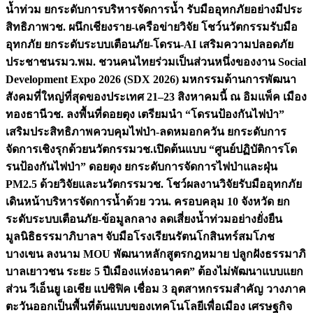
น้ำท่วม ยกระดับการบริหารจัดการน้ำ รับมืออุทกภัยอย่างมีประ
สิทธิภาพ
วช. ผนึกเชียงราย-เครือข่ายวิจัย โชว์นวัตกรรมรับมือ
อุทกภัย ยกระดับระบบเตือนภัย-โดรน-AI เสริมความปลอดภัย
ประชาชน
รมว.พม. ชวนคนไทยร่วมเป็นส่วนหนึ่งของงาน Social
Development Expo 2026 (SDX 2026) มหกรรมด้านการพัฒนา
สังคมที่ใหญ่ที่สุดของประเทศ 21–23 สิงหาคมนี้ ณ อิมแพ็ค เมือง
ทองธานี
วช. ลงพื้นที่ดอยตุง เตรียมนำ “โดรนป้องกันไฟป่า”
เสริมประสิทธิภาพควบคุมไฟป่า-ลดหมอกควัน ยกระดับการ
จัดการเชิงรุกด้วยนวัตกรรม
วช.เปิดต้นแบบ “ศูนย์ปฏิบัติการโด
รนป้องกันไฟป่า” ดอยตุง ยกระดับการจัดการไฟป่าและฝุ่น
PM2.5 ด้วยวิจัยและนวัตกรรม
วช. โชว์ผลงานวิจัยรับมืออุทกภัย
เดินหน้าบริหารจัดการน้ำด้วย ววน. ครอบคลุม 10 จังหวัด ยก
ระดับระบบเตือนภัย-ข้อมูลกลาง ลดเสี่ยงน้ำท่วมอย่างยั่งยืน
มูลนิธิธรรมาภิบาลฯ จับมือโรงเรียนรัตนโกสินทร์สมโภช
บางเขน ลงนาม MOU พัฒนาหลักสูตรกฎหมาย ปลูกฝังธรรมาภิ
บาลเยาวชน ระยะ 5 ปี
เมืองแห่งอนาคต” ต้องไม่พัฒนาแบบแยก
ส่วน วีเอ็นยู เอเชีย แปซิฟิค เชื่อม 3 อุตสาหกรรมสำคัญ วางภาค
ตะวันออกเป็นพื้นที่ต้นแบบของเทคโนโลยีเพื่อเมือง เศรษฐกิจ