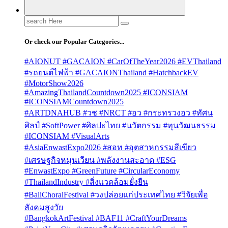
Search
for:
Or check our Popular Categories...
#AIONUT #GACAION #CarOfTheYear2026 #EVThailand
#รถยนต์ไฟฟ้า #GACAIONThailand #HatchbackEV
#MotorShow2026
#AmazingThailandCountdown2025 #ICONSIAM
#ICONSIAMCountdown2025
#ARTDNAHUB #วช #NRCT #อว #กระทรวงอว #ทัศน
ศิลป์ #SoftPower #ศิลปะไทย #นวัตกรรม #ทุนวัฒนธรรม
#ICONSIAM #VisualArts
#AsiaEnwastExpo2026 #สอท #อุตสาหกรรมสีเขียว
#เศรษฐกิจหมุนเวียน #พลังงานสะอาด #ESG
#EnwastExpo #GreenFuture #CircularEconomy
#ThailandIndustry #สิ่งแวดล้อมยั่งยืน
#BaliChoralFestival #วงปล่อยแก่ประเทศไทย #วิจัยเพื่อ
สังคมสูงวัย
#BangkokArtFestival #BAF11 #CraftYourDreams