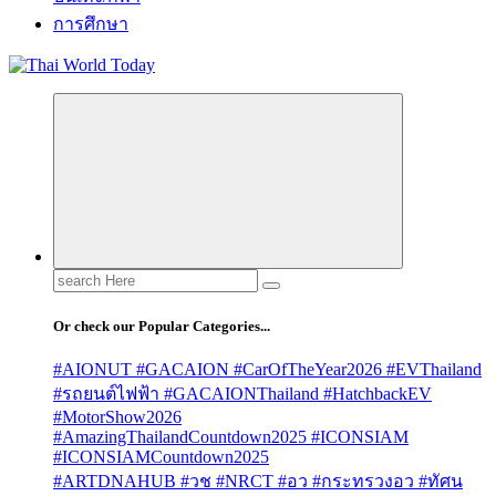
การศึกษา
Search
for:
Or check our Popular Categories...
#AIONUT #GACAION #CarOfTheYear2026 #EVThailand
#รถยนต์ไฟฟ้า #GACAIONThailand #HatchbackEV
#MotorShow2026
#AmazingThailandCountdown2025 #ICONSIAM
#ICONSIAMCountdown2025
#ARTDNAHUB #วช #NRCT #อว #กระทรวงอว #ทัศน