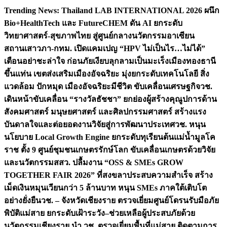
Skip
Trending News:
Thailand LAB INTERNATIONAL 2026 ผนึก
to
Bio+HealthTech และ FutureCHEM ดัน AI ยกระดับ
content
วิทยาศาสตร์-สุขภาพไทย สู่ศูนย์กลางนวัตกรรมอาเซียน
สถานเสาวภา-กทม. เปิดแคมเปญ “HPV ไม่เป็นไร…ไม่ได้”
เตือนอย่าชะล่าใจ ก่อนภัยเงียบลุกลามเป็นมะเร็ง
เมืองทองธานี
ขึ้นแท่น เขตส่งเสริมเมืองอัจฉริยะ มุ่งยกระดับเทคโนโลยี สิ่ง
แวดล้อม ปักหมุด เมืองอัจฉริยะมีชีวิต ขับเคลื่อนเศรษฐกิจ
วช.
เดินหน้าขับเคลื่อน “รางวัลธัชชา” ยกย่องผู้สร้างคุณูปการด้าน
สังคมศาสตร์ มนุษยศาสตร์ และศิลปกรรมศาสตร์ สร้างแรง
บันดาลใจและต่อยอดงานวิจัยสู่การพัฒนาประเทศ
วช. หนุน
นโยบาย Local Growth Engine ยกระดับทุเรียนต้นแม่น้ำมูลโค
ราช ตั้ง 9 ศูนย์ชุมชนเกษตรรักษ์โลก ขับเคลื่อนเกษตรด้วยวิจัย
และนวัตกรรม
สสว. ปลื้มงาน “OSS & SMEs GROW
TOGETHER FAIR 2026” ที่สงขลาประสบความสำเร็จ สร้าง
เม็ดเงินหมุนเวียนกว่า 5 ล้านบาท หนุน SMEs ภาคใต้เติบโต
อย่างยั่งยืน
วช. – จังหวัดเชียงราย ตรวจเยี่ยมศูนย์โดรนรับมือภัย
พิบัติแม่สาย ยกระดับเฝ้าระวัง–ช่วยเหลือผู้ประสบภัยด้วย
นวัตกรรม
เชียงราย นำ วช. ตรวจเยี่ยมพื้นที่แม่สาย ติดตามการ