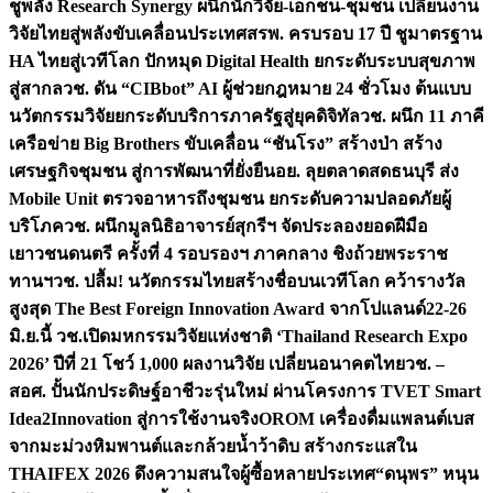
ชูพลัง Research Synergy ผนึกนักวิจัย-เอกชน-ชุมชน เปลี่ยนงาน
วิจัยไทยสู่พลังขับเคลื่อนประเทศ
สรพ. ครบรอบ 17 ปี ชูมาตรฐาน
HA ไทยสู่เวทีโลก ปักหมุด Digital Health ยกระดับระบบสุขภาพ
สู่สากล
วช. ดัน “CIBbot” AI ผู้ช่วยกฎหมาย 24 ชั่วโมง ต้นแบบ
นวัตกรรมวิจัยยกระดับบริการภาครัฐสู่ยุคดิจิทัล
วช. ผนึก 11 ภาคี
เครือข่าย Big Brothers ขับเคลื่อน “ชันโรง” สร้างป่า สร้าง
เศรษฐกิจชุมชน สู่การพัฒนาที่ยั่งยืน
อย. ลุยตลาดสดธนบุรี ส่ง
Mobile Unit ตรวจอาหารถึงชุมชน ยกระดับความปลอดภัยผู้
บริโภค
วช. ผนึกมูลนิธิอาจารย์สุกรีฯ จัดประลองยอดฝีมือ
เยาวชนดนตรี ครั้งที่ 4 รอบรองฯ ภาคกลาง ชิงถ้วยพระราช
ทานฯ
วช. ปลื้ม! นวัตกรรมไทยสร้างชื่อบนเวทีโลก คว้ารางวัล
สูงสุด The Best Foreign Innovation Award จากโปแลนด์
22-26
มิ.ย.นี้ วช.เปิดมหกรรมวิจัยแห่งชาติ ‘Thailand Research Expo
2026’ ปีที่ 21 โชว์ 1,000 ผลงานวิจัย เปลี่ยนอนาคตไทย
วช. –
สอศ. ปั้นนักประดิษฐ์อาชีวะรุ่นใหม่ ผ่านโครงการ TVET Smart
Idea2Innovation สู่การใช้งานจริง
OROM เครื่องดื่มแพลนต์เบส
จากมะม่วงหิมพานต์และกล้วยน้ำว้าดิบ สร้างกระแสใน
THAIFEX 2026 ดึงความสนใจผู้ซื้อหลายประเทศ
“ดนุพร” หนุน