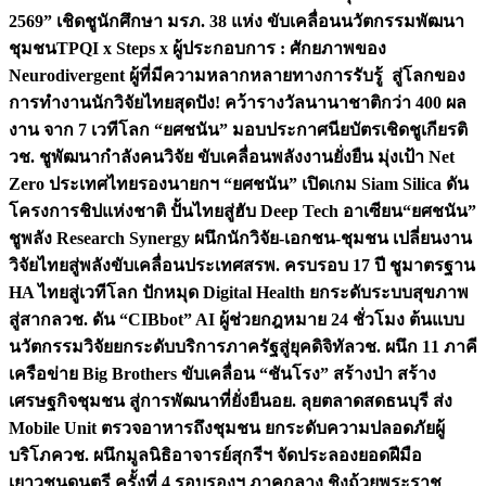
2569” เชิดชูนักศึกษา มรภ. 38 แห่ง ขับเคลื่อนนวัตกรรมพัฒนา
ชุมชน
TPQI x Steps x ผู้ประกอบการ : ศักยภาพของ
Neurodivergent ผู้ที่มีความหลากหลายทางการรับรู้ สู่โลกของ
การทำงาน
นักวิจัยไทยสุดปัง! คว้ารางวัลนานาชาติกว่า 400 ผล
งาน จาก 7 เวทีโลก “ยศชนัน” มอบประกาศนียบัตรเชิดชูเกียรติ
วช. ชูพัฒนากำลังคนวิจัย ขับเคลื่อนพลังงานยั่งยืน มุ่งเป้า Net
Zero ประเทศไทย
รองนายกฯ “ยศชนัน” เปิดเกม Siam Silica ดัน
โครงการชิปแห่งชาติ ปั้นไทยสู่ฮับ Deep Tech อาเซียน
“ยศชนัน”
ชูพลัง Research Synergy ผนึกนักวิจัย-เอกชน-ชุมชน เปลี่ยนงาน
วิจัยไทยสู่พลังขับเคลื่อนประเทศ
สรพ. ครบรอบ 17 ปี ชูมาตรฐาน
HA ไทยสู่เวทีโลก ปักหมุด Digital Health ยกระดับระบบสุขภาพ
สู่สากล
วช. ดัน “CIBbot” AI ผู้ช่วยกฎหมาย 24 ชั่วโมง ต้นแบบ
นวัตกรรมวิจัยยกระดับบริการภาครัฐสู่ยุคดิจิทัล
วช. ผนึก 11 ภาคี
เครือข่าย Big Brothers ขับเคลื่อน “ชันโรง” สร้างป่า สร้าง
เศรษฐกิจชุมชน สู่การพัฒนาที่ยั่งยืน
อย. ลุยตลาดสดธนบุรี ส่ง
Mobile Unit ตรวจอาหารถึงชุมชน ยกระดับความปลอดภัยผู้
บริโภค
วช. ผนึกมูลนิธิอาจารย์สุกรีฯ จัดประลองยอดฝีมือ
เยาวชนดนตรี ครั้งที่ 4 รอบรองฯ ภาคกลาง ชิงถ้วยพระราช