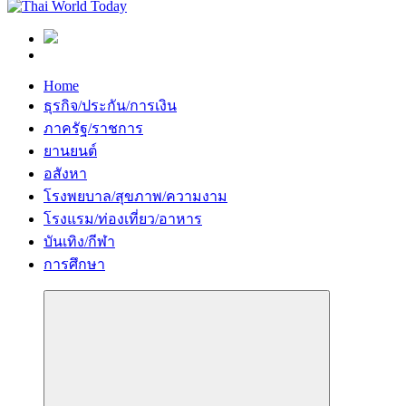
Home
ธุรกิจ/ประกัน/การเงิน
ภาครัฐ/ราชการ
ยานยนต์
อสังหา
โรงพยบาล/สุขภาพ/ความงาม
โรงแรม/ท่องเที่ยว/อาหาร
บันเทิง/กีฬา
การศึกษา