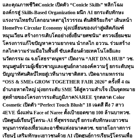
และคุณภาพชีวิต
Conicle เปิดตัว “Conicle Skills” พลิกโฉม
องค์กรสู่ Skills-Based Organization ผนึก AI ยกระดับทักษะ
แรงงานไทยรับโลกอนาคต
“อุไรวรรณ ตันติพิริยะกิจ” เดินหน้า
HomePro Circular Economy มุ่งเปลี่ยนของเก่าสู่ผลิตภัณฑ์
หมุนเวียน สร้างการเติบโตอย่างยั่งยืน
“ยศชนัน” ตรวจเยี่ยมชม
โครงการแก้ไขปัญหาความยากจน นำกลไก อววน. ร่วมสร้าง
กลไกความร่วมมือในพื้นที่ ขับเคลื่อนด้วยเทคโนโลยีและ
นวัตกรรม ณ จ.ยโสธร
“ดนุพร” เปิดงาน “ART DNA HUB” วช.
หนุนศูนย์รวมผู้เชี่ยวชาญและศูนย์กลางองค์ความรู้ ยกระดับทุน
ปัญญาทัศนศิลป์ไทยสู่เวทีนานาชาติ
สสว. เปิดฉากมหกรรม
“OSS & SMEs GROW TOGETHER FAIR 2026” ครั้งที่ 4 ณ
อำเภอหาดใหญ่ มุ่งยกระดับ SME ใต้สู่ความสำเร็จ เป็นจุดหมาย
สุดท้ายของโครงการระดับภูมิภาค
NAREE รุกตลาด Color
Cosmetic เปิดตัว “Perfect Touch Blush” 18 เฉดสี ดึง 7 สาว
4EVE นั่งแท่น Face of Naree ตั้งเป้ายอดขาย 100 ล้านบาท
วช.
เปิดศูนย์เรียนรู้โดรน–AI ที่สุพรรณบุรี ยกระดับทักษะเยาวชน
หนุนการท่องเที่ยวและอาชีพแห่งอนาคต
วช. ขยายโอกาสการ
เรียนรู้ เสริมทักษะเยาวชนด้วย AI เปิดศูนย์การเรียนรู้โดรนเพื่อ