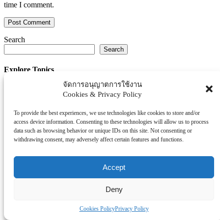
time I comment.
Search
Search
Explore Topics
จัดการอนุญาตการใช้งาน
Thaiworldtoday
Cookies & Privacy Policy
Uncategorized
การศึกษา
To provide the best experiences, we use technologies like cookies to store and/or
ธุรกิจ/ประกัน/การเงิน
access device information. Consenting to these technologies will allow us to process
data such as browsing behavior or unique IDs on this site. Not consenting or
บันเทิง/กีฬา
withdrawing consent, may adversely affect certain features and functions.
ภาครัฐ/ราชการ
ยานยนต์
Accept
อสังหา
โรงพยบาล/สุขภาพ/ความงาม
Deny
โรงแรม/ท่องเที่ยว/อาหาร
Cookies Policy
Privacy Policy
Tag Clouds