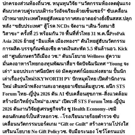
ปกครองส่วนท้องถิ่น
วช. หนุนทุนวิจัย “นวัตกรรมห้องลดฝุ่นแรง
ดันบวกควบคู่ระบบเฝ้าระวังอัจฉริยะด้วยเซ็นเซอร์” ขับเคลื่อน
เป้าหมายประเทศไทยสู่สังคมอากาศสะอาดอย่างยั่งยืน
สสส.ปลุก
พลัง “ขยับประเทศ” สู้โรค NCDs จัดงาน “เดิน-วิ่งสมาธิ
วิสาขะ” ครั้งที่ 25 พร้อมกัน 70 พื้นที่ทั่วไทย 31 พ.ค.นี้
ProPak
Asia 2026 ย้ายสู่ “อิมแพ็ค เมืองทองฯ” ดันไทยสู่ฮับนวัตกรรม
การผลิต-บรรจุภัณฑ์เอเชีย คาดเงินสะพัด 5.5 พันล้าน
อว. Kick
off “ศูนย์เกษตรวิถีเมือง วช.” ดันนโยบาย Wellness สู่ความ
มั่นคงอาหารไทย
กองทุนพัฒนาสื่อฯ จัดปัจฉิมนิเทศ “Young จะ
เล่า” มอบประกาศนียบัตร 60 มัคคุเทศก์น้อยแห่งสยาม ปั้นนัก
เล่าเรื่องรุ่นใหม่
SKYWORTH PV ปักหมุดไทย เปิดสำนักงาน
ใหม่ เดินหน้าพลังงานสะอาดลุยอาเซียนเต็มสูบ
วช. ผนึก STS
Forum ไทย–ญี่ปุ่น 2026 ดัน AI ขับเคลื่อนสุขภาพ–สิ่งแวดล้อม
สร้างนักวิทย์รุ่นใหม่
“อ.เชน” เปิดเวที STS Forum ไทย–ญี่ปุ่น
2026 ดันงานวิจัยสู่เศรษฐกิจจริง ชู Health Economy–เซมิ
คอนดักเตอร์เป็นหัวหอก
วช. –โรงเรียนนายร้อยตำรวจ ขับ
เคลื่อนนวัตกรรมบอร์ดเกม “Gift or Guilt” สร้างความโปร่งใส
เสริมนโยบาย No Gift Policy
วช. จับมือระนอง โชว์โดรนแปร