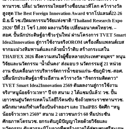
ทานฯ
วช. ปลื้ม! นวัตกรรมไทยสร้างชื่อบนเวทีโลก คว้ารางวัล
สูงสุด The Best Foreign Innovation Award จากโปแลนด์
22-26
มิ.ย.นี้ วช.เปิดมหกรรมวิจัยแห่งชาติ ‘Thailand Research Expo
2026’ ปีที่ 21 โชว์ 1,000 ผลงานวิจัย เปลี่ยนอนาคตไทย
วช. –
สอศ. ปั้นนักประดิษฐ์อาชีวะรุ่นใหม่ ผ่านโครงการ TVET Smart
Idea2Innovation สู่การใช้งานจริง
OROM เครื่องดื่มแพลนต์เบส
จากมะม่วงหิมพานต์และกล้วยน้ำว้าดิบ สร้างกระแสใน
THAIFEX 2026 ดึงความสนใจผู้ซื้อหลายประเทศ
“ดนุพร” หนุน
วิจัยและนวัตกรรม ‘น้ำมั่นคง’ ส่งมอบ 9 นวัตกรรมสู่ 21 หน่วย
งาน ขับเคลื่อนการบริหารจัดการน้ำขอนแก่น–ชัยภูมิ
วช.-สอศ.
ปลื้มนักประดิษฐ์อาชีวะอีสาน คว้ารางวัล “กิจกรรมติดดาว”
TVET Smart Idea2Innovation 2569 ดันผลงานสู่การใช้งาน
จริง
“หนูน้อยจ้าวเวหา” ปี 69 สนาม 2 ได้แชมป์แล้ว! วช. ปั้น
เยาวชนสู่นวัตกรเทคโนโลยีไร้คนขับ ชิงถ้วยพระราชทานฯ
วช.
ผนึกสมาคมกีฬาเครื่องบินจำลองฯ และ ThaiPBS จัดศึก “หนู
น้อยจ้าวเวหา 2569” สนาม 2 เยาวชนกว่า 60 ทีมประชัน
ศักยภาพโดรน
วช. ยกระดับภูมิปัญญาไทยด้วยวิจัยและ
นวัตกรรม ดันสารอะมิโนจากพืชสร้างรายได้สู่ชุมชนศรีสะเกษ