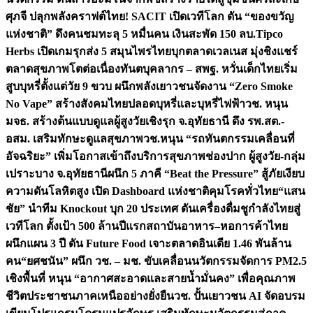
ศุภจี ปลุกพลังคราฟต์ไทย! SACIT เปิดเวทีโลก ดัน “ของขวัญ
แห่งชาติ” ดึงคนชมทะลุ 5 หมื่นคน เงินสะพัด 150 ลบ.
Tipco
Herbs เปิดเกมรุกส่ง 5 สมุนไพรไทยบุกตลาดเวลเนส มุ่งชิงแชร์
ตลาดสุขภาพโตต่อเนื่อง
ทันตบุคลากร – สพฐ. หวั่นเด็กไทยเริ่ม
สูบบุหรี่ตั้งแต่วัย 9 ขวบ ผนึกพลังเยาวชนจัดงาน “Zero Smoke
No Vape” สร้างสังคมไทยปลอดบุหรี่และบุหรี่ไฟฟ้า
วช. หนุน
มจธ. สร้างต้นแบบดูแลผู้สูงวัยเชิงรุก จ.อุทัยธานี ดึง รพ.สต.-
อสม. เสริมทักษะดูแลสุขภาพ
วช.หนุน “รถทันตกรรมเคลื่อนที่
อัจฉริยะ” เพิ่มโอกาสเข้าถึงบริการสุขภาพช่องปาก ผู้สูงวัย-กลุ่ม
เปราะบาง จ.อุทัยธานี
ผนึก 5 ภาคี “Beat the Pressure” สู้ภัยเงียบ
ความดันโลหิตสูง เปิด Dashboard แห่งชาติคุมโรคทั่วไทย
“แสน
ชัย” นำทีม Knockout บุก 20 ประเทศ ดันเครื่องดื่มชูกำลังไทยสู่
เวทีโลก ตั้งเป้า 500 ล้านปีแรก
สถาบันอาหาร–หอการค้าไทย
ผนึกแผน 3 ปี ดัน Future Food เจาะตลาดอินเดีย 1.46 พันล้าน
คน
“ยศชนัน” ผนึก วช. – มช. ขับเคลื่อนนวัตกรรมจัดการ PM2.5
เชิงพื้นที่ หนุน “อากาศสะอาดและสายน้ำมั่นคง” เพื่อคุณภาพ
ชีวิตประชาชนภาคเหนืออย่างยั่งยืน
วช. ปั้นเยาวชน AI จัดอบรม