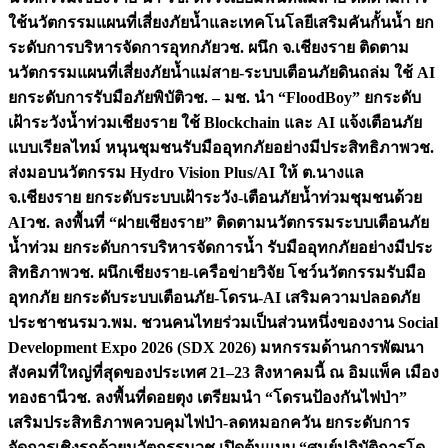
ใช้นวัตกรรมแผนที่เสี่ยงภัยน้ำและเทคโนโลยีเสริมคันกั้นน้ำ ยก
ระดับการบริหารจัดการอุทกภัย
วช. ผนึก จ.เชียงราย ติดตาม
นวัตกรรมแผนที่เสี่ยงภัยน้ำแม่สาย-ระบบเตือนภัยดินถล่ม ใช้ AI
ยกระดับการรับมือภัยพิบัติ
วช. – มช. นำ “FloodBoy” ยกระดับ
เฝ้าระวังน้ำท่วมเชียงราย ใช้ Blockchain และ AI แจ้งเตือนภัย
แบบเรียลไทม์ หนุนชุมชนรับมืออุทกภัยอย่างมีประสิทธิภาพ
วช.
ส่งมอบนวัตกรรม Hydro Vision Plus/AI ให้ ต.นางแล
จ.เชียงราย ยกระดับระบบเฝ้าระวัง-เตือนภัยน้ำท่วมชุมชนด้วย
AI
วช. ลงพื้นที่ “ฝายเชียงราย” ติดตามนวัตกรรมระบบเตือนภัย
น้ำท่วม ยกระดับการบริหารจัดการน้ำ รับมืออุทกภัยอย่างมีประ
สิทธิภาพ
วช. ผนึกเชียงราย-เครือข่ายวิจัย โชว์นวัตกรรมรับมือ
อุทกภัย ยกระดับระบบเตือนภัย-โดรน-AI เสริมความปลอดภัย
ประชาชน
รมว.พม. ชวนคนไทยร่วมเป็นส่วนหนึ่งของงาน Social
Development Expo 2026 (SDX 2026) มหกรรมด้านการพัฒนา
สังคมที่ใหญ่ที่สุดของประเทศ 21–23 สิงหาคมนี้ ณ อิมแพ็ค เมือง
ทองธานี
วช. ลงพื้นที่ดอยตุง เตรียมนำ “โดรนป้องกันไฟป่า”
เสริมประสิทธิภาพควบคุมไฟป่า-ลดหมอกควัน ยกระดับการ
จัดการเชิงรุกด้วยนวัตกรรม
วช.เปิดต้นแบบ “ศูนย์ปฏิบัติการโด