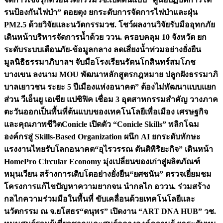
รนป้องกันไฟป่า” ดอยตุง ยกระดับการจัดการไฟป่าและฝุ่น
PM2.5 ด้วยวิจัยและนวัตกรรม
วช. โชว์ผลงานวิจัยรับมืออุทกภัย
เดินหน้าบริหารจัดการน้ำด้วย ววน. ครอบคลุม 10 จังหวัด ยก
ระดับระบบเตือนภัย-ข้อมูลกลาง ลดเสี่ยงน้ำท่วมอย่างยั่งยืน
มูลนิธิธรรมาภิบาลฯ จับมือโรงเรียนรัตนโกสินทร์สมโภช
บางเขน ลงนาม MOU พัฒนาหลักสูตรกฎหมาย ปลูกฝังธรรมาภิ
บาลเยาวชน ระยะ 5 ปี
เมืองแห่งอนาคต” ต้องไม่พัฒนาแบบแยก
ส่วน วีเอ็นยู เอเชีย แปซิฟิค เชื่อม 3 อุตสาหกรรมสำคัญ วางภาค
ตะวันออกเป็นพื้นที่ต้นแบบของเทคโนโลยีเพื่อเมือง เศรษฐกิจ
และคุณภาพชีวิต
Conicle เปิดตัว “Conicle Skills” พลิกโฉม
องค์กรสู่ Skills-Based Organization ผนึก AI ยกระดับทักษะ
แรงงานไทยรับโลกอนาคต
“อุไรวรรณ ตันติพิริยะกิจ” เดินหน้า
HomePro Circular Economy มุ่งเปลี่ยนของเก่าสู่ผลิตภัณฑ์
หมุนเวียน สร้างการเติบโตอย่างยั่งยืน
“ยศชนัน” ตรวจเยี่ยมชม
โครงการแก้ไขปัญหาความยากจน นำกลไก อววน. ร่วมสร้าง
กลไกความร่วมมือในพื้นที่ ขับเคลื่อนด้วยเทคโนโลยีและ
นวัตกรรม ณ จ.ยโสธร
“ดนุพร” เปิดงาน “ART DNA HUB” วช.