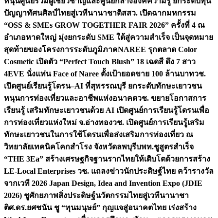
หนุนศูนย์รวมผู้เชี่ยวชาญและศูนย์กลางองค์ความรู้ ยกระดับทุน
ปัญญาทัศนศิลป์ไทยสู่เวทีนานาชาติ
สสว. เปิดฉากมหกรรม
“OSS & SMEs GROW TOGETHER FAIR 2026” ครั้งที่ 4 ณ
อำเภอหาดใหญ่ มุ่งยกระดับ SME ใต้สู่ความสำเร็จ เป็นจุดหมาย
สุดท้ายของโครงการระดับภูมิภาค
NAREE รุกตลาด Color
Cosmetic เปิดตัว “Perfect Touch Blush” 18 เฉดสี ดึง 7 สาว
4EVE นั่งแท่น Face of Naree ตั้งเป้ายอดขาย 100 ล้านบาท
วช.
เปิดศูนย์เรียนรู้โดรน–AI ที่สุพรรณบุรี ยกระดับทักษะเยาวชน
หนุนการท่องเที่ยวและอาชีพแห่งอนาคต
วช. ขยายโอกาสการ
เรียนรู้ เสริมทักษะเยาวชนด้วย AI เปิดศูนย์การเรียนรู้โดรนเพื่อ
การท่องเที่ยวแห่งใหม่ จ.อ่างทอง
วช. เปิดศูนย์การเรียนรู้เสริม
ทักษะเยาวชนในการใช้โดรนเพื่อส่งเสริมการท่องเที่ยว ณ
วิทยาลัยเทคนิคโคกสำโรง จังหวัดลพบุรี
บพท.ชูสูตรสำเร็จ
“THE 3Ea” สร้างเศรษฐกิจฐานรากไทยให้เติบโตด้วยการสร้าง
LE-Local Enterprises
วช. แถลงข่าวนักประดิษฐ์ไทย คว้ารางวัล
จากเวที 2026 Japan Design, Idea and Invention Expo (JDIE
2026) ชูศักยภาพสิ่งประดิษฐ์นวัตกรรมไทยสู่เวทีนานาชา
ติ
ศ.ดร.ยศชนัน ชู “ทุนมนุษย์” กุญแจสู่อนาคตไทย เร่งสร้าง