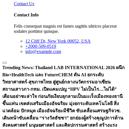
Contact Us
Contact Info
Felis consequat magnis est fames sagittis ultrices placerat
sodales porttitor quisque.
12 Cliff Dt, New York 00052, USA
+2000-509-0519
info@example.com
Trending News:
Thailand LAB INTERNATIONAL 2026 ผนึก
Bio+HealthTech และ FutureCHEM ดัน AI ยกระดับ
วิทยาศาสตร์-สุขภาพไทย สู่ศูนย์กลางนวัตกรรมอาเซียน
สถานเสาวภา-กทม. เปิดแคมเปญ “HPV ไม่เป็นไร…ไม่ได้”
เตือนอย่าชะล่าใจ ก่อนภัยเงียบลุกลามเป็นมะเร็ง
เมืองทองธานี
ขึ้นแท่น เขตส่งเสริมเมืองอัจฉริยะ มุ่งยกระดับเทคโนโลยี สิ่ง
แวดล้อม ปักหมุด เมืองอัจฉริยะมีชีวิต ขับเคลื่อนเศรษฐกิจ
วช.
เดินหน้าขับเคลื่อน “รางวัลธัชชา” ยกย่องผู้สร้างคุณูปการด้าน
สังคมศาสตร์ มนุษยศาสตร์ และศิลปกรรมศาสตร์ สร้างแรง