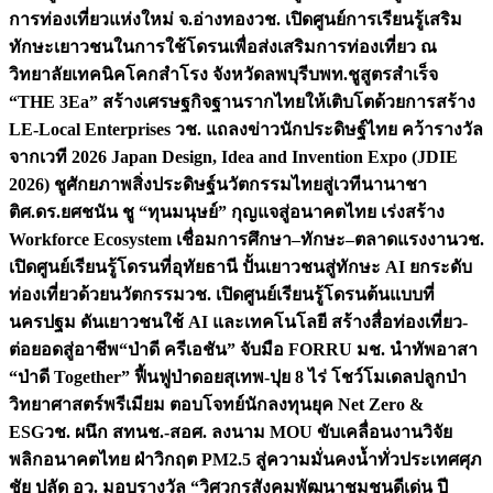
การท่องเที่ยวแห่งใหม่ จ.อ่างทอง
วช. เปิดศูนย์การเรียนรู้เสริม
ทักษะเยาวชนในการใช้โดรนเพื่อส่งเสริมการท่องเที่ยว ณ
วิทยาลัยเทคนิคโคกสำโรง จังหวัดลพบุรี
บพท.ชูสูตรสำเร็จ
“THE 3Ea” สร้างเศรษฐกิจฐานรากไทยให้เติบโตด้วยการสร้าง
LE-Local Enterprises
วช. แถลงข่าวนักประดิษฐ์ไทย คว้ารางวัล
จากเวที 2026 Japan Design, Idea and Invention Expo (JDIE
2026) ชูศักยภาพสิ่งประดิษฐ์นวัตกรรมไทยสู่เวทีนานาชา
ติ
ศ.ดร.ยศชนัน ชู “ทุนมนุษย์” กุญแจสู่อนาคตไทย เร่งสร้าง
Workforce Ecosystem เชื่อมการศึกษา–ทักษะ–ตลาดแรงงาน
วช.
เปิดศูนย์เรียนรู้โดรนที่อุทัยธานี ปั้นเยาวชนสู่ทักษะ AI ยกระดับ
ท่องเที่ยวด้วยนวัตกรรม
วช. เปิดศูนย์เรียนรู้โดรนต้นแบบที่
นครปฐม ดันเยาวชนใช้ AI และเทคโนโลยี สร้างสื่อท่องเที่ยว-
ต่อยอดสู่อาชีพ
“ป่าดี ครีเอชัน” จับมือ FORRU มช. นำทัพอาสา
“ป่าดี Together” ฟื้นฟูป่าดอยสุเทพ-ปุย 8 ไร่ โชว์โมเดลปลูกป่า
วิทยาศาสตร์พรีเมียม ตอบโจทย์นักลงทุนยุค Net Zero &
ESG
วช. ผนึก สทนช.-สอศ. ลงนาม MOU ขับเคลื่อนงานวิจัย
พลิกอนาคตไทย ฝ่าวิกฤต PM2.5 สู่ความมั่นคงน้ำทั่วประเทศ
ศุภ
ชัย ปลัด อว. มอบรางวัล “วิศวกรสังคมพัฒนาชุมชนดีเด่น ปี