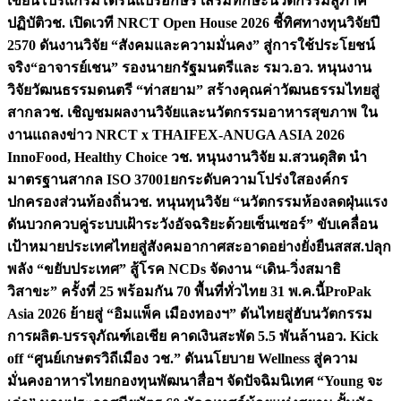
เขียนโปรแกรมโดรนแปรอักษร เสริมทักษะนวัตกรรมสู่ภาค
ปฏิบัติ
วช. เปิดเวที NRCT Open House 2026 ชี้ทิศทางทุนวิจัยปี
2570 ดันงานวิจัย “สังคมและความมั่นคง” สู่การใช้ประโยชน์
จริง
“อาจารย์เชน” รองนายกรัฐมนตรีและ รมว.อว. หนุนงาน
วิจัยวัฒนธรรมดนตรี “ท่าสยาม” สร้างคุณค่าวัฒนธรรมไทยสู่
สากล
วช. เชิญชมผลงานวิจัยและนวัตกรรมอาหารสุขภาพ ใน
งานแถลงข่าว NRCT x THAIFEX-ANUGA ASIA 2026
InnoFood, Healthy Choice
วช. หนุนงานวิจัย ม.สวนดุสิต นำ
มาตรฐานสากล ISO 37001ยกระดับความโปร่งใสองค์กร
ปกครองส่วนท้องถิ่น
วช. หนุนทุนวิจัย “นวัตกรรมห้องลดฝุ่นแรง
ดันบวกควบคู่ระบบเฝ้าระวังอัจฉริยะด้วยเซ็นเซอร์” ขับเคลื่อน
เป้าหมายประเทศไทยสู่สังคมอากาศสะอาดอย่างยั่งยืน
สสส.ปลุก
พลัง “ขยับประเทศ” สู้โรค NCDs จัดงาน “เดิน-วิ่งสมาธิ
วิสาขะ” ครั้งที่ 25 พร้อมกัน 70 พื้นที่ทั่วไทย 31 พ.ค.นี้
ProPak
Asia 2026 ย้ายสู่ “อิมแพ็ค เมืองทองฯ” ดันไทยสู่ฮับนวัตกรรม
การผลิต-บรรจุภัณฑ์เอเชีย คาดเงินสะพัด 5.5 พันล้าน
อว. Kick
off “ศูนย์เกษตรวิถีเมือง วช.” ดันนโยบาย Wellness สู่ความ
มั่นคงอาหารไทย
กองทุนพัฒนาสื่อฯ จัดปัจฉิมนิเทศ “Young จะ