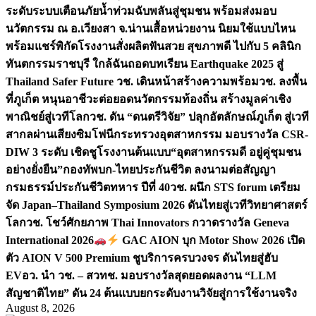
ระดับระบบเตือนภัยน้ำท่วมฉับพลันสู่ชุมชน พร้อมส่งมอบ
นวัตกรรม ณ อ.เวียงสา จ.น่าน
เสื้อหน่วยงาน นิยมใช้แบบไหน
พร้อมแชร์พิกัดโรงงานสั่งผลิต
ฟันสวย สุขภาพดี ไปกับ 5 คลินิก
ทันตกรรมราชบุรี ใกล้ฉัน
ถอดบทเรียน Earthquake 2025 สู่
Thailand Safer Future วช. เดินหน้าสร้างความพร้อม
วช. ลงพื้น
ที่ภูเก็ต หนุนอาชีวะต่อยอดนวัตกรรมท้องถิ่น สร้างมูลค่าเชิง
พาณิชย์สู่เวทีโลก
วช. ดัน “ดนตรีวิจัย” ปลุกอัตลักษณ์ภูเก็ต สู่เวที
สากลผ่านเสียงซิมโฟนี
กระทรวงอุตสาหกรรม มอบรางวัล CSR-
DIW 3 ระดับ เชิดชูโรงงานต้นแบบ“อุตสาหกรรมดี อยู่คู่ชุมชน
อย่างยั่งยืน”
กองทัพบก-ไทยประกันชีวิต ลงนามต่อสัญญา
กรมธรรม์ประกันชีวิตทหาร ปีที่ 40
วช. ผนึก STS forum เตรียม
จัด Japan–Thailand Symposium 2026 ดันไทยสู่เวทีวิทยาศาสตร์
โลก
วช. โชว์ศักยภาพ Thai Innovators กวาดรางวัล Geneva
International 2026
GAC AION บุก Motor Show 2026 เปิด
ตัว AION V 500 Premium ชูบริการครบวงจร ดันไทยสู่ฮับ
EV
อว. นำ วช. – สวทช. มอบรางวัลสุดยอดผลงาน “LLM
สัญชาติไทย” ดัน 24 ต้นแบบยกระดับงานวิจัยสู่การใช้งานจริง
August 8, 2026