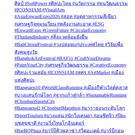
ศิลป์ #SoftPower #ศิลปะไทย #นวัตกรรม #ทุนวัฒนธรรม
#ICONSIAM #VisualArts
#AsiaEnwastExpo2026 #สอท #อุตสาหกรรมสีเขียว
#เศรษฐกิจหมุนเวียน #พลังงานสะอาด #ESG
#EnwastExpo #GreenFuture #CircularEconomy
#ThailandIndustry #สิ่งแวดล้อมยั่งยืน
#BaliChoralFestival #วงปล่อยแก่ประเทศไทย #วิจัยเพื่อ
สังคมสูงวัย
#BangkokArtFestival #BAF11 #CraftYourDreams
#PaintYourCity #เศรษฐกิจวัฒนธรรม #CreativeEconomy
#ศิลปะร่วมสมัย #ICONSIAM #สศร #ArtMarket #เมือง
แห่งศิลปะ
#Bangsaen10 #WorldClassRunning #เมืองกีฬาเวิลด์คลาส
#บางแสนรักษ์โลก #จากแก้วสู่กล้า #SustainableRunning
#ChonburiSportsCity
#Bangsaen42 #ChonburiMarathon #มาราธอนระดับโลก
#SportTourism #บางแสน #นักวิ่งเคนยา #อนุชิตจิว #ปิยะ
นุชสุขชาติ #งานวิ่งไทยโกอินเตอร์
#BarBQPlaza #บาร์บีคิวพลาซ่า #วิตอะเดย์ #บาร์บีกอน