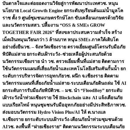
บันดาลใจและต่อยอดงานวิจัยสู่การพัฒนาประเทศ
วช. หนุน
นโยบาย Local Growth Engine ยกระดับทุเรียนต้นแม่น้ำมูลโค
ราช ตั้ง 9 ศูนย์ชุมชนเกษตรรักษ์โลก ขับเคลื่อนเกษตรด้วยวิจัย
และนวัตกรรม
สสว. ปลื้มงาน “OSS & SMEs GROW
TOGETHER FAIR 2026” ที่สงขลาประสบความสำเร็จ สร้าง
เม็ดเงินหมุนเวียนกว่า 5 ล้านบาท หนุน SMEs ภาคใต้เติบโต
อย่างยั่งยืน
วช. – จังหวัดเชียงราย ตรวจเยี่ยมศูนย์โดรนรับมือภัย
พิบัติแม่สาย ยกระดับเฝ้าระวัง–ช่วยเหลือผู้ประสบภัยด้วย
นวัตกรรม
เชียงราย นำ วช. ตรวจเยี่ยมพื้นที่แม่สาย ติดตามการ
ใช้นวัตกรรมแผนที่เสี่ยงภัยน้ำและเทคโนโลยีเสริมคันกั้นน้ำ ยก
ระดับการบริหารจัดการอุทกภัย
วช. ผนึก จ.เชียงราย ติดตาม
นวัตกรรมแผนที่เสี่ยงภัยน้ำแม่สาย-ระบบเตือนภัยดินถล่ม ใช้ AI
ยกระดับการรับมือภัยพิบัติ
วช. – มช. นำ “FloodBoy” ยกระดับ
เฝ้าระวังน้ำท่วมเชียงราย ใช้ Blockchain และ AI แจ้งเตือนภัย
แบบเรียลไทม์ หนุนชุมชนรับมืออุทกภัยอย่างมีประสิทธิภาพ
วช.
ส่งมอบนวัตกรรม Hydro Vision Plus/AI ให้ ต.นางแล
จ.เชียงราย ยกระดับระบบเฝ้าระวัง-เตือนภัยน้ำท่วมชุมชนด้วย
AI
วช. ลงพื้นที่ “ฝายเชียงราย” ติดตามนวัตกรรมระบบเตือนภัย