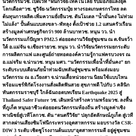
นวัตกรรม
วช. เปิดเวที “ผนึกวิจัย-เทคโนโลยี รับมือภัยแล้งยุค
โลกเดือด“
วช. ชูวิจัย-นวัตกรรมปุ๋ย ทางรอดเกษตรกรไทย ลด
ต้นทุนการผลิต-เพิ่มความยั่งยืน
วช. ดันโมเดล “น้ำมั่นคง ไม่ท่วม
ไม่แล้ง” ปั้นต้นแบบสงขลา–พัทลุง ตั้งเป้าช่วย 1.2 แสนครัวเรือน
สร้างมูลค่าเศรษฐกิจกว่า 900 ล้านบาท
วช. หนุน วว. นำ
นวัตกรรมแก้ปัญหา PM2.5 ต่อยอดงานวิจัยสู่ชุมชน ณ ต.จันจว้า
ใต้ อ.แม่จัน จ.เชียงราย
วช. หนุน วว. นำวิจัยนวัตกรรมยกระดับ
การผลิตกาแฟ และศูนย์ถ่ายทอดองค์ความรู้กาแฟครบวงจร ณ
อ.แม่จริม จ.น่าน
วช. หนุน มศว. “นวัตกรรมเพื่อน้ำที่มั่นคง” ยก
ระดับระบบเตือนภัยน้ำท่วมฉับพลันสู่ชุมชน พร้อมส่งมอบ
นวัตกรรม ณ อ.เวียงสา จ.น่าน
เสื้อหน่วยงาน นิยมใช้แบบไหน
พร้อมแชร์พิกัดโรงงานสั่งผลิต
ฟันสวย สุขภาพดี ไปกับ 5 คลินิก
ทันตกรรมราชบุรี ใกล้ฉัน
ถอดบทเรียน Earthquake 2025 สู่
Thailand Safer Future วช. เดินหน้าสร้างความพร้อม
วช. ลงพื้น
ที่ภูเก็ต หนุนอาชีวะต่อยอดนวัตกรรมท้องถิ่น สร้างมูลค่าเชิง
พาณิชย์สู่เวทีโลก
วช. ดัน “ดนตรีวิจัย” ปลุกอัตลักษณ์ภูเก็ต สู่เวที
สากลผ่านเสียงซิมโฟนี
กระทรวงอุตสาหกรรม มอบรางวัล CSR-
DIW 3 ระดับ เชิดชูโรงงานต้นแบบ“อุตสาหกรรมดี อยู่คู่ชุมชน