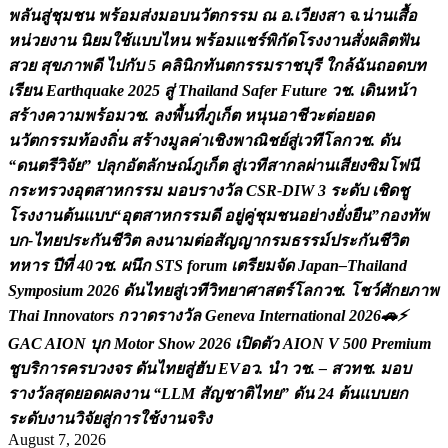
พ
ล
น
ส
ช
ม
ช
น
พ
ร
อ
ม
ส
ง
ม
อ
บ
น
ว
ต
ก
ร
ร
ม
ณ
อ
.
เ
ว
ย
ง
ส
า
จ
.
น
า
น
เ
ส
อ
ห
น
ว
ย
ง
า
น
น
ย
ม
ใ
ช
แ
บ
บ
ไ
ห
น
พ
ร
อ
ม
แ
ช
ร
พ
ก
ด
โ
ร
ง
ง
า
น
ส
ง
ผ
ล
ต
ฟ
น
ส
ว
ย
ส
ข
ภ
า
พ
ด
ไ
ป
ก
บ
5
ค
ล
น
ก
ท
น
ต
ก
ร
ร
ม
ร
า
ช
บ
ร
ใ
ก
ล
ฉ
น
ถ
อ
ด
บ
ท
เ
ร
ย
น
E
a
r
t
h
q
u
a
k
e
2
0
2
5
ส
T
h
a
i
l
a
n
d
S
a
f
e
r
F
u
t
u
r
e
ว
ช
.
เ
ด
น
ห
น
า
ส
ร
า
ง
ค
ว
า
ม
พ
ร
อ
ม
ว
ช
.
ล
ง
พ
น
ท
ภ
เ
ก
ต
ห
น
น
อ
า
ช
ว
ะ
ต
อ
ย
อ
ด
น
ว
ต
ก
ร
ร
ม
ท
อ
ง
ถ
น
ส
ร
า
ง
ม
ล
ค
า
เ
ช
ง
พ
า
ณ
ช
ย
ส
เ
ว
ท
โ
ล
ก
ว
ช
.
ด
น
“
ด
น
ต
ร
ว
จ
ย
”
ป
ล
ก
อ
ต
ล
ก
ษ
ณ
ภ
เ
ก
ต
ส
เ
ว
ท
ส
า
ก
ล
ผ
า
น
เ
ส
ย
ง
ซ
ม
โ
ฟ
น
ก
ร
ะ
ท
ร
ว
ง
อ
ต
ส
า
ห
ก
ร
ร
ม
ม
อ
บ
ร
า
ง
ว
ล
C
S
R
-
D
I
W
3
ร
ะ
ด
บ
เ
ช
ด
ช
โ
ร
ง
ง
า
น
ต
น
แ
บ
บ
“
อ
ต
ส
า
ห
ก
ร
ร
ม
ด
อ
ย
ค
ช
ม
ช
น
อ
ย
า
ง
ย
ง
ย
น
”
ก
อ
ง
ท
พ
บ
ก
-
ไ
ท
ย
ป
ร
ะ
ก
น
ช
ว
ต
ล
ง
น
า
ม
ต
อ
ส
ญ
ญ
า
ก
ร
ม
ธ
ร
ร
ม
ป
ร
ะ
ก
น
ช
ว
ต
ท
ห
า
ร
ป
ท
4
0
ว
ช
.
ผ
น
ก
S
T
S
f
o
r
u
m
เ
ต
ร
ย
ม
จ
ด
J
a
p
a
n
–
T
h
a
i
l
a
n
d
S
y
m
p
o
s
i
u
m
2
0
2
6
ด
น
ไ
ท
ย
ส
เ
ว
ท
ว
ท
ย
า
ศ
า
ส
ต
ร
โ
ล
ก
ว
ช
.
โ
ช
ว
ศ
ก
ย
ภ
า
พ
T
h
a
i
I
n
n
o
v
a
t
o
r
s
ก
ว
า
ด
ร
า
ง
ว
ล
G
e
n
e
v
a
I
n
t
e
r
n
a
t
i
o
n
a
l
2
0
2
6

⚡
G
A
C
A
I
O
N
บ
ก
M
o
t
o
r
S
h
o
w
2
0
2
6
เ
ป
ด
ต
ว
A
I
O
N
V
5
0
0
P
r
e
m
i
u
m
ช
บ
ร
ก
า
ร
ค
ร
บ
ว
ง
จ
ร
ด
น
ไ
ท
ย
ส
ฮ
บ
E
V
อ
ว
.
น
ว
ช
.
–
ส
ว
ท
ช
.
ม
อ
บ
ร
า
ง
ว
ล
ส
ด
ย
อ
ด
ผ
ล
ง
า
น
“
L
L
M
ส
ญ
ช
า
ต
ไ
ท
ย
”
ด
น
2
4
ต
น
แ
บ
บ
ย
ก
ร
ะ
ด
บ
ง
า
น
ว
จ
ย
ส
ก
า
ร
ใ
ช
ง
า
น
จ
ร
ง
August 7, 2026