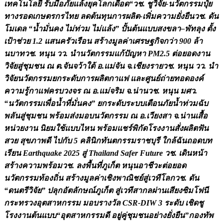
เ
ท
ค
โ
น
โ
ล
ย
ร
บ
ม
อ
ภ
ย
แ
ล
ง
ย
ค
โ
ล
ก
เ
ด
อ
ด
“
ว
ช
.
ช
ว
จ
ย
-
น
ว
ต
ก
ร
ร
ม
ป
ย
ท
า
ง
ร
อ
ด
เ
ก
ษ
ต
ร
ก
ร
ไ
ท
ย
ล
ด
ต
น
ท
น
ก
า
ร
ผ
ล
ต
-
เ
พ
ม
ค
ว
า
ม
ย
ง
ย
น
ว
ช
.
ด
น
โ
ม
เ
ด
ล
“
น
ม
น
ค
ง
ไ
ม
ท
ว
ม
ไ
ม
แ
ล
ง
”
ป
น
ต
น
แ
บ
บ
ส
ง
ข
ล
า
–
พ
ท
ล
ง
ต
ง
เ
ป
า
ช
ว
ย
1
.
2
แ
ส
น
ค
ร
ว
เ
ร
อ
น
ส
ร
า
ง
ม
ล
ค
า
เ
ศ
ร
ษ
ฐ
ก
จ
ก
ว
า
9
0
0
ล
า
น
บ
า
ท
ว
ช
.
ห
น
น
ว
ว
.
น
น
ว
ต
ก
ร
ร
ม
แ
ก
ป
ญ
ห
า
P
M
2
.
5
ต
อ
ย
อ
ด
ง
า
น
ว
จ
ย
ส
ช
ม
ช
น
ณ
ต
.
จ
น
จ
ว
า
ใ
ต
อ
.
แ
ม
จ
น
จ
.
เ
ช
ย
ง
ร
า
ย
ว
ช
.
ห
น
น
ว
ว
.
น
ว
จ
ย
น
ว
ต
ก
ร
ร
ม
ย
ก
ร
ะ
ด
บ
ก
า
ร
ผ
ล
ต
ก
า
แ
ฟ
แ
ล
ะ
ศ
น
ย
ถ
า
ย
ท
อ
ด
อ
ง
ค
ค
ว
า
ม
ร
ก
า
แ
ฟ
ค
ร
บ
ว
ง
จ
ร
ณ
อ
.
แ
ม
จ
ร
ม
จ
.
น
า
น
ว
ช
.
ห
น
น
ม
ศ
ว
.
“
น
ว
ต
ก
ร
ร
ม
เ
พ
อ
น
ท
ม
น
ค
ง
”
ย
ก
ร
ะ
ด
บ
ร
ะ
บ
บ
เ
ต
อ
น
ภ
ย
น
ท
ว
ม
ฉ
บ
พ
ล
น
ส
ช
ม
ช
น
พ
ร
อ
ม
ส
ง
ม
อ
บ
น
ว
ต
ก
ร
ร
ม
ณ
อ
.
เ
ว
ย
ง
ส
า
จ
.
น
า
น
เ
ส
อ
ห
น
ว
ย
ง
า
น
น
ย
ม
ใ
ช
แ
บ
บ
ไ
ห
น
พ
ร
อ
ม
แ
ช
ร
พ
ก
ด
โ
ร
ง
ง
า
น
ส
ง
ผ
ล
ต
ฟ
น
ส
ว
ย
ส
ข
ภ
า
พ
ด
ไ
ป
ก
บ
5
ค
ล
น
ก
ท
น
ต
ก
ร
ร
ม
ร
า
ช
บ
ร
ใ
ก
ล
ฉ
น
ถ
อ
ด
บ
ท
เ
ร
ย
น
E
a
r
t
h
q
u
a
k
e
2
0
2
5
ส
T
h
a
i
l
a
n
d
S
a
f
e
r
F
u
t
u
r
e
ว
ช
.
เ
ด
น
ห
น
า
ส
ร
า
ง
ค
ว
า
ม
พ
ร
อ
ม
ว
ช
.
ล
ง
พ
น
ท
ภ
เ
ก
ต
ห
น
น
อ
า
ช
ว
ะ
ต
อ
ย
อ
ด
น
ว
ต
ก
ร
ร
ม
ท
อ
ง
ถ
น
ส
ร
า
ง
ม
ล
ค
า
เ
ช
ง
พ
า
ณ
ช
ย
ส
เ
ว
ท
โ
ล
ก
ว
ช
.
ด
น
“
ด
น
ต
ร
ว
จ
ย
”
ป
ล
ก
อ
ต
ล
ก
ษ
ณ
ภ
เ
ก
ต
ส
เ
ว
ท
ส
า
ก
ล
ผ
า
น
เ
ส
ย
ง
ซ
ม
โ
ฟ
น
ก
ร
ะ
ท
ร
ว
ง
อ
ต
ส
า
ห
ก
ร
ร
ม
ม
อ
บ
ร
า
ง
ว
ล
C
S
R
-
D
I
W
3
ร
ะ
ด
บ
เ
ช
ด
ช
โ
ร
ง
ง
า
น
ต
น
แ
บ
บ
“
อ
ต
ส
า
ห
ก
ร
ร
ม
ด
อ
ย
ค
ช
ม
ช
น
อ
ย
า
ง
ย
ง
ย
น
”
ก
อ
ง
ท
พ