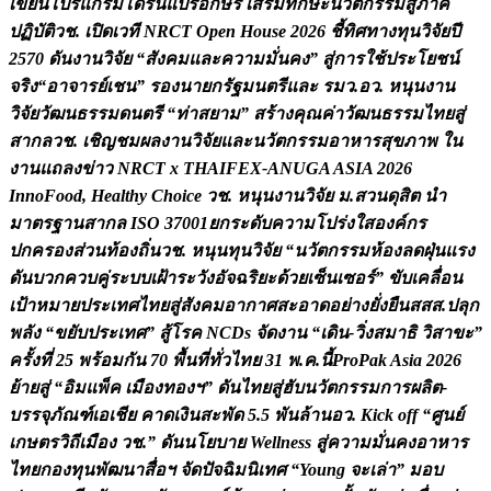
เ
ข
ย
น
โ
ป
ร
แ
ก
ร
ม
โ
ด
ร
น
แ
ป
ร
อ
ก
ษ
ร
เ
ส
ร
ม
ท
ก
ษ
ะ
น
ว
ต
ก
ร
ร
ม
ส
ภ
า
ค
ป
ฏ
บ
ต
ว
ช
.
เ
ป
ด
เ
ว
ท
N
R
C
T
O
p
e
n
H
o
u
s
e
2
0
2
6
ช
ท
ศ
ท
า
ง
ท
น
ว
จ
ย
ป
2
5
7
0
ด
น
ง
า
น
ว
จ
ย
“
ส
ง
ค
ม
แ
ล
ะ
ค
ว
า
ม
ม
น
ค
ง
”
ส
ก
า
ร
ใ
ช
ป
ร
ะ
โ
ย
ช
น
จ
ร
ง
“
อ
า
จ
า
ร
ย
เ
ช
น
”
ร
อ
ง
น
า
ย
ก
ร
ฐ
ม
น
ต
ร
แ
ล
ะ
ร
ม
ว
.
อ
ว
.
ห
น
น
ง
า
น
ว
จ
ย
ว
ฒ
น
ธ
ร
ร
ม
ด
น
ต
ร
“
ท
า
ส
ย
า
ม
”
ส
ร
า
ง
ค
ณ
ค
า
ว
ฒ
น
ธ
ร
ร
ม
ไ
ท
ย
ส
ส
า
ก
ล
ว
ช
.
เ
ช
ญ
ช
ม
ผ
ล
ง
า
น
ว
จ
ย
แ
ล
ะ
น
ว
ต
ก
ร
ร
ม
อ
า
ห
า
ร
ส
ข
ภ
า
พ
ใ
น
ง
า
น
แ
ถ
ล
ง
ข
า
ว
N
R
C
T
x
T
H
A
I
F
E
X
-
A
N
U
G
A
A
S
I
A
2
0
2
6
I
n
n
o
F
o
o
d
,
H
e
a
l
t
h
y
C
h
o
i
c
e
ว
ช
.
ห
น
น
ง
า
น
ว
จ
ย
ม
.
ส
ว
น
ด
ส
ต
น
ม
า
ต
ร
ฐ
า
น
ส
า
ก
ล
I
S
O
3
7
0
0
1
ย
ก
ร
ะ
ด
บ
ค
ว
า
ม
โ
ป
ร
ง
ใ
ส
อ
ง
ค
ก
ร
ป
ก
ค
ร
อ
ง
ส
ว
น
ท
อ
ง
ถ
น
ว
ช
.
ห
น
น
ท
น
ว
จ
ย
“
น
ว
ต
ก
ร
ร
ม
ห
อ
ง
ล
ด
ฝ
น
แ
ร
ง
ด
น
บ
ว
ก
ค
ว
บ
ค
ร
ะ
บ
บ
เ
ฝ
า
ร
ะ
ว
ง
อ
จ
ฉ
ร
ย
ะ
ด
ว
ย
เ
ซ
น
เ
ซ
อ
ร
”
ข
บ
เ
ค
ล
อ
น
เ
ป
า
ห
ม
า
ย
ป
ร
ะ
เ
ท
ศ
ไ
ท
ย
ส
ส
ง
ค
ม
อ
า
ก
า
ศ
ส
ะ
อ
า
ด
อ
ย
า
ง
ย
ง
ย
น
ส
ส
ส
.
ป
ล
ก
พ
ล
ง
“
ข
ย
บ
ป
ร
ะ
เ
ท
ศ
”
ส
โ
ร
ค
N
C
D
s
จ
ด
ง
า
น
“
เ
ด
น
-
ว
ง
ส
ม
า
ธ
ว
ส
า
ข
ะ
”
ค
ร
ง
ท
2
5
พ
ร
อ
ม
ก
น
7
0
พ
น
ท
ท
ว
ไ
ท
ย
3
1
พ
.
ค
.
น
P
r
o
P
a
k
A
s
i
a
2
0
2
6
ย
า
ย
ส
“
อ
ม
แ
พ
ค
เ
ม
อ
ง
ท
อ
ง
ฯ
”
ด
น
ไ
ท
ย
ส
ฮ
บ
น
ว
ต
ก
ร
ร
ม
ก
า
ร
ผ
ล
ต
-
บ
ร
ร
จ
ภ
ณ
ฑ
เ
อ
เ
ช
ย
ค
า
ด
เ
ง
น
ส
ะ
พ
ด
5
.
5
พ
น
ล
า
น
อ
ว
.
K
i
c
k
o
f
f
“
ศ
น
ย
เ
ก
ษ
ต
ร
ว
ถ
เ
ม
อ
ง
ว
ช
.
”
ด
น
น
โ
ย
บ
า
ย
W
e
l
l
n
e
s
s
ส
ค
ว
า
ม
ม
น
ค
ง
อ
า
ห
า
ร
ไ
ท
ย
ก
อ
ง
ท
น
พ
ฒ
น
า
ส
อ
ฯ
จ
ด
ป
จ
ฉ
ม
น
เ
ท
ศ
“
Y
o
u
n
g
จ
ะ
เ
ล
า
”
ม
อ
บ