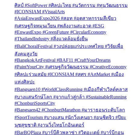
ศิลป์ #SoftPower #ศิลปะไทย #นวัตกรรม #ทุนวัฒนธรรม
#ICONSIAM #VisualArts
#AsiaEnwastExpo2026 #สอท #อุตสาหกรรมสีเขียว
#เศรษฐกิจหมุนเวียน #พลังงานสะอาด #ESG
#EnwastExpo #GreenFuture #CircularEconomy
#ThailandIndustry #สิ่งแวดล้อมยั่งยืน
#BaliChoralFestival #วงปล่อยแก่ประเทศไทย #วิจัยเพื่อ
สังคมสูงวัย
#BangkokArtFestival #BAF11 #CraftYourDreams
#PaintYourCity #เศรษฐกิจวัฒนธรรม #CreativeEconomy
#ศิลปะร่วมสมัย #ICONSIAM #สศร #ArtMarket #เมือง
แห่งศิลปะ
#Bangsaen10 #WorldClassRunning #เมืองกีฬาเวิลด์คลาส
#บางแสนรักษ์โลก #จากแก้วสู่กล้า #SustainableRunning
#ChonburiSportsCity
#Bangsaen42 #ChonburiMarathon #มาราธอนระดับโลก
#SportTourism #บางแสน #นักวิ่งเคนยา #อนุชิตจิว #ปิยะ
นุชสุขชาติ #งานวิ่งไทยโกอินเตอร์
#BarBQPlaza #บาร์บีคิวพลาซ่า #วิตอะเดย์ #บาร์บีกอน