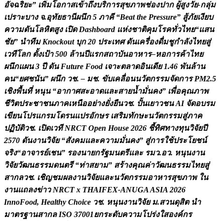
อ
จ
ฉ
ร
ย
ะ
”
เ
พ
ม
โ
อ
ก
า
ส
เ
ข
า
ถ
ง
บ
ร
ก
า
ร
ส
ข
ภ
า
พ
ช
อ
ง
ป
า
ก
ผ
ส
ง
ว
ย
-
ก
ล
ม
เ
ป
ร
า
ะ
บ
า
ง
จ
.
อ
ท
ย
ธ
า
น
ผ
น
ก
5
ภ
า
ค
“
B
e
a
t
t
h
e
P
r
e
s
s
u
r
e
”
ส
ภ
ย
เ
ง
ย
บ
ค
ว
า
ม
ด
น
โ
ล
ห
ต
ส
ง
เ
ป
ด
D
a
s
h
b
o
a
r
d
แ
ห
ง
ช
า
ต
ค
ม
โ
ร
ค
ท
ว
ไ
ท
ย
“
แ
ส
น
ช
ย
”
น
ท
ม
K
n
o
c
k
o
u
t
บ
ก
2
0
ป
ร
ะ
เ
ท
ศ
ด
น
เ
ค
ร
อ
ง
ด
ม
ช
ก
ล
ง
ไ
ท
ย
ส
เ
ว
ท
โ
ล
ก
ต
ง
เ
ป
า
5
0
0
ล
า
น
ป
แ
ร
ก
ส
ถ
า
บ
น
อ
า
ห
า
ร
–
ห
อ
ก
า
ร
ค
า
ไ
ท
ย
ผ
น
ก
แ
ผ
น
3
ป
ด
น
F
u
t
u
r
e
F
o
o
d
เ
จ
า
ะ
ต
ล
า
ด
อ
น
เ
ด
ย
1
.
4
6
พ
น
ล
า
น
ค
น
“
ย
ศ
ช
น
น
”
ผ
น
ก
ว
ช
.
–
ม
ช
.
ข
บ
เ
ค
ล
อ
น
น
ว
ต
ก
ร
ร
ม
จ
ด
ก
า
ร
P
M
2
.
5
เ
ช
ง
พ
น
ท
ห
น
น
“
อ
า
ก
า
ศ
ส
ะ
อ
า
ด
แ
ล
ะ
ส
า
ย
น
ม
น
ค
ง
”
เ
พ
อ
ค
ณ
ภ
า
พ
ช
ว
ต
ป
ร
ะ
ช
า
ช
น
ภ
า
ค
เ
ห
น
อ
อ
ย
า
ง
ย
ง
ย
น
ว
ช
.
ป
น
เ
ย
า
ว
ช
น
A
I
จ
ด
อ
บ
ร
ม
เ
ข
ย
น
โ
ป
ร
แ
ก
ร
ม
โ
ด
ร
น
แ
ป
ร
อ
ก
ษ
ร
เ
ส
ร
ม
ท
ก
ษ
ะ
น
ว
ต
ก
ร
ร
ม
ส
ภ
า
ค
ป
ฏ
บ
ต
ว
ช
.
เ
ป
ด
เ
ว
ท
N
R
C
T
O
p
e
n
H
o
u
s
e
2
0
2
6
ช
ท
ศ
ท
า
ง
ท
น
ว
จ
ย
ป
2
5
7
0
ด
น
ง
า
น
ว
จ
ย
“
ส
ง
ค
ม
แ
ล
ะ
ค
ว
า
ม
ม
น
ค
ง
”
ส
ก
า
ร
ใ
ช
ป
ร
ะ
โ
ย
ช
น
จ
ร
ง
“
อ
า
จ
า
ร
ย
เ
ช
น
”
ร
อ
ง
น
า
ย
ก
ร
ฐ
ม
น
ต
ร
แ
ล
ะ
ร
ม
ว
.
อ
ว
.
ห
น
น
ง
า
น
ว
จ
ย
ว
ฒ
น
ธ
ร
ร
ม
ด
น
ต
ร
“
ท
า
ส
ย
า
ม
”
ส
ร
า
ง
ค
ณ
ค
า
ว
ฒ
น
ธ
ร
ร
ม
ไ
ท
ย
ส
ส
า
ก
ล
ว
ช
.
เ
ช
ญ
ช
ม
ผ
ล
ง
า
น
ว
จ
ย
แ
ล
ะ
น
ว
ต
ก
ร
ร
ม
อ
า
ห
า
ร
ส
ข
ภ
า
พ
ใ
น
ง
า
น
แ
ถ
ล
ง
ข
า
ว
N
R
C
T
x
T
H
A
I
F
E
X
-
A
N
U
G
A
A
S
I
A
2
0
2
6
I
n
n
o
F
o
o
d
,
H
e
a
l
t
h
y
C
h
o
i
c
e
ว
ช
.
ห
น
น
ง
า
น
ว
จ
ย
ม
.
ส
ว
น
ด
ส
ต
น
ม
า
ต
ร
ฐ
า
น
ส
า
ก
ล
I
S
O
3
7
0
0
1
ย
ก
ร
ะ
ด
บ
ค
ว
า
ม
โ
ป
ร
ง
ใ
ส
อ
ง
ค
ก
ร