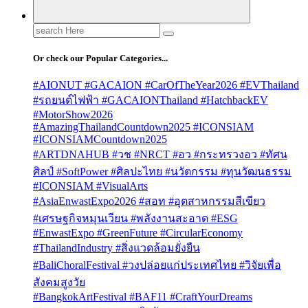
Search
for:
Or check our Popular Categories...
#AIONUT #GACAION #CarOfTheYear2026 #EVThailand
#รถยนต์ไฟฟ้า #GACAIONThailand #HatchbackEV
#MotorShow2026
#AmazingThailandCountdown2025 #ICONSIAM
#ICONSIAMCountdown2025
#ARTDNAHUB #วช #NRCT #อว #กระทรวงอว #ทัศน
ศิลป์ #SoftPower #ศิลปะไทย #นวัตกรรม #ทุนวัฒนธรรม
#ICONSIAM #VisualArts
#AsiaEnwastExpo2026 #สอท #อุตสาหกรรมสีเขียว
#เศรษฐกิจหมุนเวียน #พลังงานสะอาด #ESG
#EnwastExpo #GreenFuture #CircularEconomy
#ThailandIndustry #สิ่งแวดล้อมยั่งยืน
#BaliChoralFestival #วงปล่อยแก่ประเทศไทย #วิจัยเพื่อ
สังคมสูงวัย
#BangkokArtFestival #BAF11 #CraftYourDreams