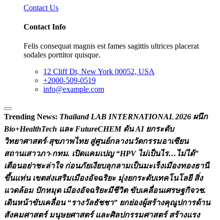
Contact Us
Contact Info
Felis consequat magnis est fames sagittis ultrices placerat
sodales porttitor quisque.
12 Cliff Dt, New York 00052, USA
+2000-509-0519
info@example.com
Trending News:
T
h
a
i
l
a
n
d
L
A
B
I
N
T
E
R
N
A
T
I
O
N
A
L
2
0
2
6
ผ
น
ก
B
i
o
+
H
e
a
l
t
h
T
e
c
h
แ
ล
ะ
F
u
t
u
r
e
C
H
E
M
ด
น
A
I
ย
ก
ร
ะ
ด
บ
ว
ท
ย
า
ศ
า
ส
ต
ร
-
ส
ข
ภ
า
พ
ไ
ท
ย
ส
ศ
น
ย
ก
ล
า
ง
น
ว
ต
ก
ร
ร
ม
อ
า
เ
ซ
ย
น
ส
ถ
า
น
เ
ส
า
ว
ภ
า
-
ก
ท
ม
.
เ
ป
ด
แ
ค
ม
เ
ป
ญ
“
H
P
V
ไ
ม
เ
ป
น
ไ
ร
…
ไ
ม
ไ
ด
”
เ
ต
อ
น
อ
ย
า
ช
ะ
ล
า
ใ
จ
ก
อ
น
ภ
ย
เ
ง
ย
บ
ล
ก
ล
า
ม
เ
ป
น
ม
ะ
เ
ร
ง
เ
ม
อ
ง
ท
อ
ง
ธ
า
น
ข
น
แ
ท
น
เ
ข
ต
ส
ง
เ
ส
ร
ม
เ
ม
อ
ง
อ
จ
ฉ
ร
ย
ะ
ม
ง
ย
ก
ร
ะ
ด
บ
เ
ท
ค
โ
น
โ
ล
ย
ส
ง
แ
ว
ด
ล
อ
ม
ป
ก
ห
ม
ด
เ
ม
อ
ง
อ
จ
ฉ
ร
ย
ะ
ม
ช
ว
ต
ข
บ
เ
ค
ล
อ
น
เ
ศ
ร
ษ
ฐ
ก
จ
ว
ช
.
เ
ด
น
ห
น
า
ข
บ
เ
ค
ล
อ
น
“
ร
า
ง
ว
ล
ธ
ช
ช
า
”
ย
ก
ย
อ
ง
ผ
ส
ร
า
ง
ค
ณ
ป
ก
า
ร
ด
า
น
ส
ง
ค
ม
ศ
า
ส
ต
ร
ม
น
ษ
ย
ศ
า
ส
ต
ร
แ
ล
ะ
ศ
ล
ป
ก
ร
ร
ม
ศ
า
ส
ต
ร
ส
ร
า
ง
แ
ร
ง