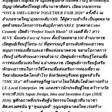
ห
น
น
ศ
น
ย
ร
ว
ม
ผ
เ
ช
ย
ว
ช
า
ญ
แ
ล
ะ
ศ
น
ย
ก
ล
า
ง
อ
ง
ค
ค
ว
า
ม
ร
ย
ก
ร
ะ
ด
บ
ท
น
ป
ญ
ญ
า
ท
ศ
น
ศ
ล
ป
ไ
ท
ย
ส
เ
ว
ท
น
า
น
า
ช
า
ต
ส
ส
ว
.
เ
ป
ด
ฉ
า
ก
ม
ห
ก
ร
ร
ม
“
O
S
S
&
S
M
E
s
G
R
O
W
T
O
G
E
T
H
E
R
F
A
I
R
2
0
2
6
”
ค
ร
ง
ท
4
ณ
อ
เ
ภ
อ
ห
า
ด
ใ
ห
ญ
ม
ง
ย
ก
ร
ะ
ด
บ
S
M
E
ใ
ต
ส
ค
ว
า
ม
ส
เ
ร
จ
เ
ป
น
จ
ด
ห
ม
า
ย
ส
ด
ท
า
ย
ข
อ
ง
โ
ค
ร
ง
ก
า
ร
ร
ะ
ด
บ
ภ
ม
ภ
า
ค
N
A
R
E
E
ร
ก
ต
ล
า
ด
C
o
l
o
r
C
o
s
m
e
t
i
c
เ
ป
ด
ต
ว
“
P
e
r
f
e
c
t
T
o
u
c
h
B
l
u
s
h
”
1
8
เ
ฉ
ด
ส
ด
ง
7
ส
า
ว
4
E
V
E
น
ง
แ
ท
น
F
a
c
e
o
f
N
a
r
e
e
ต
ง
เ
ป
า
ย
อ
ด
ข
า
ย
1
0
0
ล
า
น
บ
า
ท
ว
ช
.
เ
ป
ด
ศ
น
ย
เ
ร
ย
น
ร
โ
ด
ร
น
–
A
I
ท
ส
พ
ร
ร
ณ
บ
ร
ย
ก
ร
ะ
ด
บ
ท
ก
ษ
ะ
เ
ย
า
ว
ช
น
ห
น
น
ก
า
ร
ท
อ
ง
เ
ท
ย
ว
แ
ล
ะ
อ
า
ช
พ
แ
ห
ง
อ
น
า
ค
ต
ว
ช
.
ข
ย
า
ย
โ
อ
ก
า
ส
ก
า
ร
เ
ร
ย
น
ร
เ
ส
ร
ม
ท
ก
ษ
ะ
เ
ย
า
ว
ช
น
ด
ว
ย
A
I
เ
ป
ด
ศ
น
ย
ก
า
ร
เ
ร
ย
น
ร
โ
ด
ร
น
เ
พ
อ
ก
า
ร
ท
อ
ง
เ
ท
ย
ว
แ
ห
ง
ใ
ห
ม
จ
.
อ
า
ง
ท
อ
ง
ว
ช
.
เ
ป
ด
ศ
น
ย
ก
า
ร
เ
ร
ย
น
ร
เ
ส
ร
ม
ท
ก
ษ
ะ
เ
ย
า
ว
ช
น
ใ
น
ก
า
ร
ใ
ช
โ
ด
ร
น
เ
พ
อ
ส
ง
เ
ส
ร
ม
ก
า
ร
ท
อ
ง
เ
ท
ย
ว
ณ
ว
ท
ย
า
ล
ย
เ
ท
ค
น
ค
โ
ค
ก
ส
โ
ร
ง
จ
ง
ห
ว
ด
ล
พ
บ
ร
บ
พ
ท
.
ช
ส
ต
ร
ส
เ
ร
จ
“
T
H
E
3
E
a
”
ส
ร
า
ง
เ
ศ
ร
ษ
ฐ
ก
จ
ฐ
า
น
ร
า
ก
ไ
ท
ย
ใ
ห
เ
ต
บ
โ
ต
ด
ว
ย
ก
า
ร
ส
ร
า
ง
L
E
-
L
o
c
a
l
E
n
t
e
r
p
r
i
s
e
s
ว
ช
.
แ
ถ
ล
ง
ข
า
ว
น
ก
ป
ร
ะ
ด
ษ
ฐ
ไ
ท
ย
ค
ว
า
ร
า
ง
ว
ล
จ
า
ก
เ
ว
ท
2
0
2
6
J
a
p
a
n
D
e
s
i
g
n
,
I
d
e
a
a
n
d
I
n
v
e
n
t
i
o
n
E
x
p
o
(
J
D
I
E
2
0
2
6
)
ช
ศ
ก
ย
ภ
า
พ
ส
ง
ป
ร
ะ
ด
ษ
ฐ
น
ว
ต
ก
ร
ร
ม
ไ
ท
ย
ส
เ
ว
ท
น
า
น
า
ช
า
ต
ศ
.
ด
ร
.
ย
ศ
ช
น
น
ช
“
ท
น
ม
น
ษ
ย
”
ก
ญ
แ
จ
ส
อ
น
า
ค
ต
ไ
ท
ย
เ
ร
ง
ส
ร
า
ง