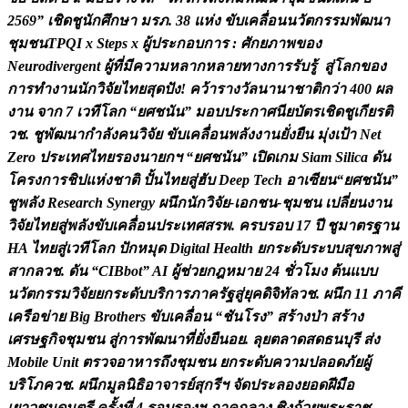
2
5
6
9
”
เ
ช
ด
ช
น
ก
ศ
ก
ษ
า
ม
ร
ภ
.
3
8
แ
ห
ง
ข
บ
เ
ค
ล
อ
น
น
ว
ต
ก
ร
ร
ม
พ
ฒ
น
า
ช
ม
ช
น
T
P
Q
I
x
S
t
e
p
s
x
ผ
ป
ร
ะ
ก
อ
บ
ก
า
ร
:
ศ
ก
ย
ภ
า
พ
ข
อ
ง
N
e
u
r
o
d
i
v
e
r
g
e
n
t
ผ
ท
ม
ค
ว
า
ม
ห
ล
า
ก
ห
ล
า
ย
ท
า
ง
ก
า
ร
ร
บ
ร
ส
โ
ล
ก
ข
อ
ง
ก
า
ร
ท
ง
า
น
น
ก
ว
จ
ย
ไ
ท
ย
ส
ด
ป
ง
!
ค
ว
า
ร
า
ง
ว
ล
น
า
น
า
ช
า
ต
ก
ว
า
4
0
0
ผ
ล
ง
า
น
จ
า
ก
7
เ
ว
ท
โ
ล
ก
“
ย
ศ
ช
น
น
”
ม
อ
บ
ป
ร
ะ
ก
า
ศ
น
ย
บ
ต
ร
เ
ช
ด
ช
เ
ก
ย
ร
ต
ว
ช
.
ช
พ
ฒ
น
า
ก
ล
ง
ค
น
ว
จ
ย
ข
บ
เ
ค
ล
อ
น
พ
ล
ง
ง
า
น
ย
ง
ย
น
ม
ง
เ
ป
า
N
e
t
Z
e
r
o
ป
ร
ะ
เ
ท
ศ
ไ
ท
ย
ร
อ
ง
น
า
ย
ก
ฯ
“
ย
ศ
ช
น
น
”
เ
ป
ด
เ
ก
ม
S
i
a
m
S
i
l
i
c
a
ด
น
โ
ค
ร
ง
ก
า
ร
ช
ป
แ
ห
ง
ช
า
ต
ป
น
ไ
ท
ย
ส
ฮ
บ
D
e
e
p
T
e
c
h
อ
า
เ
ซ
ย
น
“
ย
ศ
ช
น
น
”
ช
พ
ล
ง
R
e
s
e
a
r
c
h
S
y
n
e
r
g
y
ผ
น
ก
น
ก
ว
จ
ย
-
เ
อ
ก
ช
น
-
ช
ม
ช
น
เ
ป
ล
ย
น
ง
า
น
ว
จ
ย
ไ
ท
ย
ส
พ
ล
ง
ข
บ
เ
ค
ล
อ
น
ป
ร
ะ
เ
ท
ศ
ส
ร
พ
.
ค
ร
บ
ร
อ
บ
1
7
ป
ช
ม
า
ต
ร
ฐ
า
น
H
A
ไ
ท
ย
ส
เ
ว
ท
โ
ล
ก
ป
ก
ห
ม
ด
D
i
g
i
t
a
l
H
e
a
l
t
h
ย
ก
ร
ะ
ด
บ
ร
ะ
บ
บ
ส
ข
ภ
า
พ
ส
ส
า
ก
ล
ว
ช
.
ด
น
“
C
I
B
b
o
t
”
A
I
ผ
ช
ว
ย
ก
ฎ
ห
ม
า
ย
2
4
ช
ว
โ
ม
ง
ต
น
แ
บ
บ
น
ว
ต
ก
ร
ร
ม
ว
จ
ย
ย
ก
ร
ะ
ด
บ
บ
ร
ก
า
ร
ภ
า
ค
ร
ฐ
ส
ย
ค
ด
จ
ท
ล
ว
ช
.
ผ
น
ก
1
1
ภ
า
ค
เ
ค
ร
อ
ข
า
ย
B
i
g
B
r
o
t
h
e
r
s
ข
บ
เ
ค
ล
อ
น
“
ช
น
โ
ร
ง
”
ส
ร
า
ง
ป
า
ส
ร
า
ง
เ
ศ
ร
ษ
ฐ
ก
จ
ช
ม
ช
น
ส
ก
า
ร
พ
ฒ
น
า
ท
ย
ง
ย
น
อ
ย
.
ล
ย
ต
ล
า
ด
ส
ด
ธ
น
บ
ร
ส
ง
M
o
b
i
l
e
U
n
i
t
ต
ร
ว
จ
อ
า
ห
า
ร
ถ
ง
ช
ม
ช
น
ย
ก
ร
ะ
ด
บ
ค
ว
า
ม
ป
ล
อ
ด
ภ
ย
ผ
บ
ร
โ
ภ
ค
ว
ช
.
ผ
น
ก
ม
ล
น
ธ
อ
า
จ
า
ร
ย
ส
ก
ร
ฯ
จ
ด
ป
ร
ะ
ล
อ
ง
ย
อ
ด
ฝ
ม
อ
เ
ย
า
ว
ช
น
ด
น
ต
ร
ค
ร
ง
ท
4
ร
อ
บ
ร
อ
ง
ฯ
ภ
า
ค
ก
ล
า
ง
ช
ง
ถ
ว
ย
พ
ร
ะ
ร
า
ช