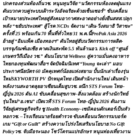
ป
ก
ค
ร
อ
ง
ส
ว
น
ท
อ
ง
ถ
น
ว
ช
.
ห
น
น
ท
น
ว
จ
ย
“
น
ว
ต
ก
ร
ร
ม
ห
อ
ง
ล
ด
ฝ
น
แ
ร
ง
ด
น
บ
ว
ก
ค
ว
บ
ค
ร
ะ
บ
บ
เ
ฝ
า
ร
ะ
ว
ง
อ
จ
ฉ
ร
ย
ะ
ด
ว
ย
เ
ซ
น
เ
ซ
อ
ร
”
ข
บ
เ
ค
ล
อ
น
เ
ป
า
ห
ม
า
ย
ป
ร
ะ
เ
ท
ศ
ไ
ท
ย
ส
ส
ง
ค
ม
อ
า
ก
า
ศ
ส
ะ
อ
า
ด
อ
ย
า
ง
ย
ง
ย
น
ส
ส
ส
.
ป
ล
ก
พ
ล
ง
“
ข
ย
บ
ป
ร
ะ
เ
ท
ศ
”
ส
โ
ร
ค
N
C
D
s
จ
ด
ง
า
น
“
เ
ด
น
-
ว
ง
ส
ม
า
ธ
ว
ส
า
ข
ะ
”
ค
ร
ง
ท
2
5
พ
ร
อ
ม
ก
น
7
0
พ
น
ท
ท
ว
ไ
ท
ย
3
1
พ
.
ค
.
น
P
r
o
P
a
k
A
s
i
a
2
0
2
6
ย
า
ย
ส
“
อ
ม
แ
พ
ค
เ
ม
อ
ง
ท
อ
ง
ฯ
”
ด
น
ไ
ท
ย
ส
ฮ
บ
น
ว
ต
ก
ร
ร
ม
ก
า
ร
ผ
ล
ต
-
บ
ร
ร
จ
ภ
ณ
ฑ
เ
อ
เ
ช
ย
ค
า
ด
เ
ง
น
ส
ะ
พ
ด
5
.
5
พ
น
ล
า
น
อ
ว
.
K
i
c
k
o
f
f
“
ศ
น
ย
เ
ก
ษ
ต
ร
ว
ถ
เ
ม
อ
ง
ว
ช
.
”
ด
น
น
โ
ย
บ
า
ย
W
e
l
l
n
e
s
s
ส
ค
ว
า
ม
ม
น
ค
ง
อ
า
ห
า
ร
ไ
ท
ย
ก
อ
ง
ท
น
พ
ฒ
น
า
ส
อ
ฯ
จ
ด
ป
จ
ฉ
ม
น
เ
ท
ศ
“
Y
o
u
n
g
จ
ะ
เ
ล
า
”
ม
อ
บ
ป
ร
ะ
ก
า
ศ
น
ย
บ
ต
ร
6
0
ม
ค
ค
เ
ท
ศ
ก
น
อ
ย
แ
ห
ง
ส
ย
า
ม
ป
น
น
ก
เ
ล
า
เ
ร
อ
ง
ร
น
ใ
ห
ม
S
K
Y
W
O
R
T
H
P
V
ป
ก
ห
ม
ด
ไ
ท
ย
เ
ป
ด
ส
น
ก
ง
า
น
ใ
ห
ม
เ
ด
น
ห
น
า
พ
ล
ง
ง
า
น
ส
ะ
อ
า
ด
ล
ย
อ
า
เ
ซ
ย
น
เ
ต
ม
ส
บ
ว
ช
.
ผ
น
ก
S
T
S
F
o
r
u
m
ไ
ท
ย
–
ญ
ป
น
2
0
2
6
ด
น
A
I
ข
บ
เ
ค
ล
อ
น
ส
ข
ภ
า
พ
–
ส
ง
แ
ว
ด
ล
อ
ม
ส
ร
า
ง
น
ก
ว
ท
ย
ร
น
ใ
ห
ม
“
อ
.
เ
ช
น
”
เ
ป
ด
เ
ว
ท
S
T
S
F
o
r
u
m
ไ
ท
ย
–
ญ
ป
น
2
0
2
6
ด
น
ง
า
น
ว
จ
ย
ส
เ
ศ
ร
ษ
ฐ
ก
จ
จ
ร
ง
ช
H
e
a
l
t
h
E
c
o
n
o
m
y
–
เ
ซ
ม
ค
อ
น
ด
ก
เ
ต
อ
ร
เ
ป
น
ห
ว
ห
อ
ก
ว
ช
.
–
โ
ร
ง
เ
ร
ย
น
น
า
ย
ร
อ
ย
ต
ร
ว
จ
ข
บ
เ
ค
ล
อ
น
น
ว
ต
ก
ร
ร
ม
บ
อ
ร
ด
เ
ก
ม
“
G
i
f
t
o
r
G
u
i
l
t
”
ส
ร
า
ง
ค
ว
า
ม
โ
ป
ร
ง
ใ
ส
เ
ส
ร
ม
น
โ
ย
บ
า
ย
N
o
G
i
f
t
P
o
l
i
c
y
ว
ช
.
จ
บ
ม
อ
ร
ะ
น
อ
ง
โ
ช
ว
โ
ด
ร
น
แ
ป
ร
อ
ก
ษ
ร
ห
น
น
ท
อ
ง
เ
ท
ย
ว
ง
า
น