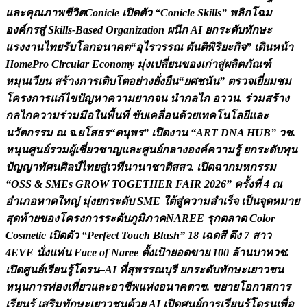
แ
ล
ะ
ค
ณ
ภ
า
พ
ช
ว
ต
C
o
n
i
c
l
e
เ
ป
ด
ต
ว
“
C
o
n
i
c
l
e
S
k
i
l
l
s
”
พ
ล
ก
โ
ฉ
ม
อ
ง
ค
ก
ร
ส
S
k
i
l
l
s
-
B
a
s
e
d
O
r
g
a
n
i
z
a
t
i
o
n
ผ
น
ก
A
I
ย
ก
ร
ะ
ด
บ
ท
ก
ษ
ะ
แ
ร
ง
ง
า
น
ไ
ท
ย
ร
บ
โ
ล
ก
อ
น
า
ค
ต
“
อ
ไ
ร
ว
ร
ร
ณ
ต
น
ต
พ
ร
ย
ะ
ก
จ
”
เ
ด
น
ห
น
า
H
o
m
e
P
r
o
C
i
r
c
u
l
a
r
E
c
o
n
o
m
y
ม
ง
เ
ป
ล
ย
น
ข
อ
ง
เ
ก
า
ส
ผ
ล
ต
ภ
ณ
ฑ
ห
ม
น
เ
ว
ย
น
ส
ร
า
ง
ก
า
ร
เ
ต
บ
โ
ต
อ
ย
า
ง
ย
ง
ย
น
“
ย
ศ
ช
น
น
”
ต
ร
ว
จ
เ
ย
ย
ม
ช
ม
โ
ค
ร
ง
ก
า
ร
แ
ก
ไ
ข
ป
ญ
ห
า
ค
ว
า
ม
ย
า
ก
จ
น
น
ก
ล
ไ
ก
อ
ว
ว
น
.
ร
ว
ม
ส
ร
า
ง
ก
ล
ไ
ก
ค
ว
า
ม
ร
ว
ม
ม
อ
ใ
น
พ
น
ท
ข
บ
เ
ค
ล
อ
น
ด
ว
ย
เ
ท
ค
โ
น
โ
ล
ย
แ
ล
ะ
น
ว
ต
ก
ร
ร
ม
ณ
จ
.
ย
โ
ส
ธ
ร
“
ด
น
พ
ร
”
เ
ป
ด
ง
า
น
“
A
R
T
D
N
A
H
U
B
”
ว
ช
.
ห
น
น
ศ
น
ย
ร
ว
ม
ผ
เ
ช
ย
ว
ช
า
ญ
แ
ล
ะ
ศ
น
ย
ก
ล
า
ง
อ
ง
ค
ค
ว
า
ม
ร
ย
ก
ร
ะ
ด
บ
ท
น
ป
ญ
ญ
า
ท
ศ
น
ศ
ล
ป
ไ
ท
ย
ส
เ
ว
ท
น
า
น
า
ช
า
ต
ส
ส
ว
.
เ
ป
ด
ฉ
า
ก
ม
ห
ก
ร
ร
ม
“
O
S
S
&
S
M
E
s
G
R
O
W
T
O
G
E
T
H
E
R
F
A
I
R
2
0
2
6
”
ค
ร
ง
ท
4
ณ
อ
เ
ภ
อ
ห
า
ด
ใ
ห
ญ
ม
ง
ย
ก
ร
ะ
ด
บ
S
M
E
ใ
ต
ส
ค
ว
า
ม
ส
เ
ร
จ
เ
ป
น
จ
ด
ห
ม
า
ย
ส
ด
ท
า
ย
ข
อ
ง
โ
ค
ร
ง
ก
า
ร
ร
ะ
ด
บ
ภ
ม
ภ
า
ค
N
A
R
E
E
ร
ก
ต
ล
า
ด
C
o
l
o
r
C
o
s
m
e
t
i
c
เ
ป
ด
ต
ว
“
P
e
r
f
e
c
t
T
o
u
c
h
B
l
u
s
h
”
1
8
เ
ฉ
ด
ส
ด
ง
7
ส
า
ว
4
E
V
E
น
ง
แ
ท
น
F
a
c
e
o
f
N
a
r
e
e
ต
ง
เ
ป
า
ย
อ
ด
ข
า
ย
1
0
0
ล
า
น
บ
า
ท
ว
ช
.
เ
ป
ด
ศ
น
ย
เ
ร
ย
น
ร
โ
ด
ร
น
–
A
I
ท
ส
พ
ร
ร
ณ
บ
ร
ย
ก
ร
ะ
ด
บ
ท
ก
ษ
ะ
เ
ย
า
ว
ช
น
ห
น
น
ก
า
ร
ท
อ
ง
เ
ท
ย
ว
แ
ล
ะ
อ
า
ช
พ
แ
ห
ง
อ
น
า
ค
ต
ว
ช
.
ข
ย
า
ย
โ
อ
ก
า
ส
ก
า
ร
เ
ร
ย
น
ร
เ
ส
ร
ม
ท
ก
ษ
ะ
เ
ย
า
ว
ช
น
ด
ว
ย
A
I
เ
ป
ด
ศ
น
ย
ก
า
ร
เ
ร
ย
น
ร
โ
ด
ร
น
เ
พ
อ