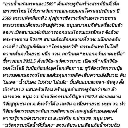
“
อ
า
บ
น
แ
ร
แ
ล
ร
ะ
น
อ
ง
2
5
6
9
”
ด
น
เ
ศ
ร
ษ
ฐ
ก
จ
ส
ร
า
ง
ส
ร
ร
ค
ย
น
ด
!
ท
ม
เ
ย
า
ว
ช
น
ไ
ท
ย
ไ
ด
ร
บ
ร
า
ง
ว
ล
ก
า
ร
อ
อ
ก
แ
บ
บ
แ
ผ
น
โ
ด
ร
น
แ
ป
ร
อ
ก
ษ
ร
ป
2
5
6
9
ส
น
า
ม
ค
ด
เ
ล
อ
ก
ท
2
ม
ง
ส
ก
า
ร
ช
ง
ร
า
ง
ว
ล
ถ
ว
ย
พ
ร
ะ
ร
า
ช
ท
า
น
พ
ร
ะ
บ
า
ท
ส
ม
เ
ด
จ
พ
ร
ะ
เ
จ
า
อ
ย
ห
ว
ว
ช
.
ห
น
น
ส
ม
า
ค
ม
ก
ฬ
า
เ
ค
ร
อ
ง
บ
น
จ
ล
อ
ง
ฯ
เ
ป
ด
ส
น
า
ม
แ
ข
ง
ข
น
ก
า
ร
อ
อ
ก
แ
บ
บ
โ
ด
ร
น
แ
ป
ร
อ
ก
ษ
ร
ช
ง
ถ
ว
ย
พ
ร
ะ
ร
า
ช
ท
า
น
ป
2
5
6
9
ส
น
า
ม
ค
ด
เ
ล
อ
ก
ส
น
า
ม
ท
2
ว
ช
.
ผ
น
ก
ก
อ
ง
ท
พ
ภ
า
ค
ท
2
เ
ป
ด
ศ
น
ย
พ
ฒ
น
า
“
โ
ด
ร
น
ย
ท
ธ
ว
ธ
”
ย
ก
ร
ะ
ด
บ
เ
ท
ค
โ
น
โ
ล
ย
ค
ว
า
ม
ม
น
ค
ง
ไ
ท
ย
ว
ช
.
ผ
น
ก
ว
ว
น
.
ถ
ก
ว
ก
ฤ
ต
“
ห
ม
อ
ก
ค
ว
น
ภ
า
ค
เ
ห
น
อ
”
ช
ท
า
ง
อ
อ
ก
P
M
2
.
5
ด
ว
ย
ว
จ
ย
–
น
ว
ต
ก
ร
ร
ม
ว
ช
.
เ
ป
ด
เ
ว
ท
“
ผ
น
ก
ว
จ
ย
-
เ
ท
ค
โ
น
โ
ล
ย
ร
บ
ม
อ
ภ
ย
แ
ล
ง
ย
ค
โ
ล
ก
เ
ด
อ
ด
“
ว
ช
.
ช
ว
จ
ย
-
น
ว
ต
ก
ร
ร
ม
ป
ย
ท
า
ง
ร
อ
ด
เ
ก
ษ
ต
ร
ก
ร
ไ
ท
ย
ล
ด
ต
น
ท
น
ก
า
ร
ผ
ล
ต
-
เ
พ
ม
ค
ว
า
ม
ย
ง
ย
น
ว
ช
.
ด
น
โ
ม
เ
ด
ล
“
น
ม
น
ค
ง
ไ
ม
ท
ว
ม
ไ
ม
แ
ล
ง
”
ป
น
ต
น
แ
บ
บ
ส
ง
ข
ล
า
–
พ
ท
ล
ง
ต
ง
เ
ป
า
ช
ว
ย
1
.
2
แ
ส
น
ค
ร
ว
เ
ร
อ
น
ส
ร
า
ง
ม
ล
ค
า
เ
ศ
ร
ษ
ฐ
ก
จ
ก
ว
า
9
0
0
ล
า
น
บ
า
ท
ว
ช
.
ห
น
น
ว
ว
.
น
น
ว
ต
ก
ร
ร
ม
แ
ก
ป
ญ
ห
า
P
M
2
.
5
ต
อ
ย
อ
ด
ง
า
น
ว
จ
ย
ส
ช
ม
ช
น
ณ
ต
.
จ
น
จ
ว
า
ใ
ต
อ
.
แ
ม
จ
น
จ
.
เ
ช
ย
ง
ร
า
ย
ว
ช
.
ห
น
น
ว
ว
.
น
ว
จ
ย
น
ว
ต
ก
ร
ร
ม
ย
ก
ร
ะ
ด
บ
ก
า
ร
ผ
ล
ต
ก
า
แ
ฟ
แ
ล
ะ
ศ
น
ย
ถ
า
ย
ท
อ
ด
อ
ง
ค
ค
ว
า
ม
ร
ก
า
แ
ฟ
ค
ร
บ
ว
ง
จ
ร
ณ
อ
.
แ
ม
จ
ร
ม
จ
.
น
า
น
ว
ช
.
ห
น
น
ม
ศ
ว
.
“
น
ว
ต
ก
ร
ร
ม
เ
พ
อ
น
ท
ม
น
ค
ง
”
ย
ก
ร
ะ
ด
บ
ร
ะ
บ
บ
เ
ต
อ
น
ภ
ย
น
ท
ว
ม
ฉ
บ