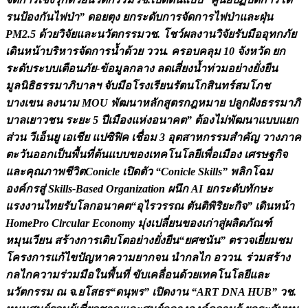
ร
น
ป
อ
ง
ก
น
ไ
ฟ
ป
า
”
ด
อ
ย
ต
ง
ย
ก
ร
ะ
ด
บ
ก
า
ร
จ
ด
ก
า
ร
ไ
ฟ
ป
า
แ
ล
ะ
ฝ
น
P
M
2
.
5
ด
ว
ย
ว
จ
ย
แ
ล
ะ
น
ว
ต
ก
ร
ร
ม
ว
ช
.
โ
ช
ว
ผ
ล
ง
า
น
ว
จ
ย
ร
บ
ม
อ
อ
ท
ก
ภ
ย
เ
ด
น
ห
น
า
บ
ร
ห
า
ร
จ
ด
ก
า
ร
น
ด
ว
ย
ว
ว
น
.
ค
ร
อ
บ
ค
ล
ม
1
0
จ
ง
ห
ว
ด
ย
ก
ร
ะ
ด
บ
ร
ะ
บ
บ
เ
ต
อ
น
ภ
ย
-
ข
อ
ม
ล
ก
ล
า
ง
ล
ด
เ
ส
ย
ง
น
ท
ว
ม
อ
ย
า
ง
ย
ง
ย
น
ม
ล
น
ธ
ธ
ร
ร
ม
า
ภ
บ
า
ล
ฯ
จ
บ
ม
อ
โ
ร
ง
เ
ร
ย
น
ร
ต
น
โ
ก
ส
น
ท
ร
ส
ม
โ
ภ
ช
บ
า
ง
เ
ข
น
ล
ง
น
า
ม
M
O
U
พ
ฒ
น
า
ห
ล
ก
ส
ต
ร
ก
ฎ
ห
ม
า
ย
ป
ล
ก
ฝ
ง
ธ
ร
ร
ม
า
ภ
บ
า
ล
เ
ย
า
ว
ช
น
ร
ะ
ย
ะ
5
ป
เ
ม
อ
ง
แ
ห
ง
อ
น
า
ค
ต
”
ต
อ
ง
ไ
ม
พ
ฒ
น
า
แ
บ
บ
แ
ย
ก
ส
ว
น
ว
เ
อ
น
ย
เ
อ
เ
ช
ย
แ
ป
ซ
ฟ
ค
เ
ช
อ
ม
3
อ
ต
ส
า
ห
ก
ร
ร
ม
ส
ค
ญ
ว
า
ง
ภ
า
ค
ต
ะ
ว
น
อ
อ
ก
เ
ป
น
พ
น
ท
ต
น
แ
บ
บ
ข
อ
ง
เ
ท
ค
โ
น
โ
ล
ย
เ
พ
อ
เ
ม
อ
ง
เ
ศ
ร
ษ
ฐ
ก
จ
แ
ล
ะ
ค
ณ
ภ
า
พ
ช
ว
ต
C
o
n
i
c
l
e
เ
ป
ด
ต
ว
“
C
o
n
i
c
l
e
S
k
i
l
l
s
”
พ
ล
ก
โ
ฉ
ม
อ
ง
ค
ก
ร
ส
S
k
i
l
l
s
-
B
a
s
e
d
O
r
g
a
n
i
z
a
t
i
o
n
ผ
น
ก
A
I
ย
ก
ร
ะ
ด
บ
ท
ก
ษ
ะ
แ
ร
ง
ง
า
น
ไ
ท
ย
ร
บ
โ
ล
ก
อ
น
า
ค
ต
“
อ
ไ
ร
ว
ร
ร
ณ
ต
น
ต
พ
ร
ย
ะ
ก
จ
”
เ
ด
น
ห
น
า
H
o
m
e
P
r
o
C
i
r
c
u
l
a
r
E
c
o
n
o
m
y
ม
ง
เ
ป
ล
ย
น
ข
อ
ง
เ
ก
า
ส
ผ
ล
ต
ภ
ณ
ฑ
ห
ม
น
เ
ว
ย
น
ส
ร
า
ง
ก
า
ร
เ
ต
บ
โ
ต
อ
ย
า
ง
ย
ง
ย
น
“
ย
ศ
ช
น
น
”
ต
ร
ว
จ
เ
ย
ย
ม
ช
ม
โ
ค
ร
ง
ก
า
ร
แ
ก
ไ
ข
ป
ญ
ห
า
ค
ว
า
ม
ย
า
ก
จ
น
น
ก
ล
ไ
ก
อ
ว
ว
น
.
ร
ว
ม
ส
ร
า
ง
ก
ล
ไ
ก
ค
ว
า
ม
ร
ว
ม
ม
อ
ใ
น
พ
น
ท
ข
บ
เ
ค
ล
อ
น
ด
ว
ย
เ
ท
ค
โ
น
โ
ล
ย
แ
ล
ะ
น
ว
ต
ก
ร
ร
ม
ณ
จ
.
ย
โ
ส
ธ
ร
“
ด
น
พ
ร
”
เ
ป
ด
ง
า
น
“
A
R
T
D
N
A
H
U
B
”
ว
ช
.