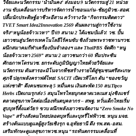
ว
จ
ย
แ
ล
ะ
น
ว
ต
ก
ร
ร
ม
‘
น
ม
น
ค
ง
’
ส
ง
ม
อ
บ
9
น
ว
ต
ก
ร
ร
ม
ส
2
1
ห
น
ว
ย
ง
า
น
ข
บ
เ
ค
ล
อ
น
ก
า
ร
บ
ร
ห
า
ร
จ
ด
ก
า
ร
น
ข
อ
น
แ
ก
น
–
ช
ย
ภ
ม
ว
ช
.
-
ส
อ
ศ
.
ป
ล
ม
น
ก
ป
ร
ะ
ด
ษ
ฐ
อ
า
ช
ว
ะ
อ
ส
า
น
ค
ว
า
ร
า
ง
ว
ล
“
ก
จ
ก
ร
ร
ม
ต
ด
ด
า
ว
”
T
V
E
T
S
m
a
r
t
I
d
e
a
2
I
n
n
o
v
a
t
i
o
n
2
5
6
9
ด
น
ผ
ล
ง
า
น
ส
ก
า
ร
ใ
ช
ง
า
น
จ
ร
ง
“
ห
น
น
อ
ย
จ
า
ว
เ
ว
ห
า
”
ป
6
9
ส
น
า
ม
2
ไ
ด
แ
ช
ม
ป
แ
ล
ว
!
ว
ช
.
ป
น
เ
ย
า
ว
ช
น
ส
น
ว
ต
ก
ร
เ
ท
ค
โ
น
โ
ล
ย
ไ
ร
ค
น
ข
บ
ช
ง
ถ
ว
ย
พ
ร
ะ
ร
า
ช
ท
า
น
ฯ
ว
ช
.
ผ
น
ก
ส
ม
า
ค
ม
ก
ฬ
า
เ
ค
ร
อ
ง
บ
น
จ
ล
อ
ง
ฯ
แ
ล
ะ
T
h
a
i
P
B
S
จ
ด
ศ
ก
“
ห
น
น
อ
ย
จ
า
ว
เ
ว
ห
า
2
5
6
9
”
ส
น
า
ม
2
เ
ย
า
ว
ช
น
ก
ว
า
6
0
ท
ม
ป
ร
ะ
ช
น
ศ
ก
ย
ภ
า
พ
โ
ด
ร
น
ว
ช
.
ย
ก
ร
ะ
ด
บ
ภ
ม
ป
ญ
ญ
า
ไ
ท
ย
ด
ว
ย
ว
จ
ย
แ
ล
ะ
น
ว
ต
ก
ร
ร
ม
ด
น
ส
า
ร
อ
ะ
ม
โ
น
จ
า
ก
พ
ช
ส
ร
า
ง
ร
า
ย
ไ
ด
ส
ช
ม
ช
น
ศ
ร
ส
ะ
เ
ก
ษ
ศ
ภ
จ
ป
ล
ก
พ
ล
ง
ค
ร
า
ฟ
ต
ไ
ท
ย
!
S
A
C
I
T
เ
ป
ด
เ
ว
ท
โ
ล
ก
ด
น
“
ข
อ
ง
ข
ว
ญ
แ
ห
ง
ช
า
ต
”
ด
ง
ค
น
ช
ม
ท
ะ
ล
5
ห
ม
น
ค
น
เ
ง
น
ส
ะ
พ
ด
1
5
0
ล
บ
.
T
i
p
c
o
H
e
r
b
s
เ
ป
ด
เ
ก
ม
ร
ก
ส
ง
5
ส
ม
น
ไ
พ
ร
ไ
ท
ย
บ
ก
ต
ล
า
ด
เ
ว
ล
เ
น
ส
ม
ง
ช
ง
แ
ช
ร
ต
ล
า
ด
ส
ข
ภ
า
พ
โ
ต
ต
อ
เ
น
อ
ง
ท
น
ต
บ
ค
ล
า
ก
ร
–
ส
พ
ฐ
.
ห
ว
น
เ
ด
ก
ไ
ท
ย
เ
ร
ม
ส
บ
บ
ห
ร
ต
ง
แ
ต
ว
ย
9
ข
ว
บ
ผ
น
ก
พ
ล
ง
เ
ย
า
ว
ช
น
จ
ด
ง
า
น
“
Z
e
r
o
S
m
o
k
e
N
o
V
a
p
e
”
ส
ร
า
ง
ส
ง
ค
ม
ไ
ท
ย
ป
ล
อ
ด
บ
ห
ร
แ
ล
ะ
บ
ห
ร
ไ
ฟ
ฟ
า
ว
ช
.
ห
น
น
ม
จ
ธ
.
ส
ร
า
ง
ต
น
แ
บ
บ
ด
แ
ล
ผ
ส
ง
ว
ย
เ
ช
ง
ร
ก
จ
.
อ
ท
ย
ธ
า
น
ด
ง
ร
พ
.
ส
ต
.
-
อ
ส
ม
.
เ
ส
ร
ม
ท
ก
ษ
ะ
ด
แ
ล
ส
ข
ภ
า
พ
ว
ช
.
ห
น
น
“
ร
ถ
ท
น
ต
ก
ร
ร
ม
เ
ค
ล
อ
น
ท