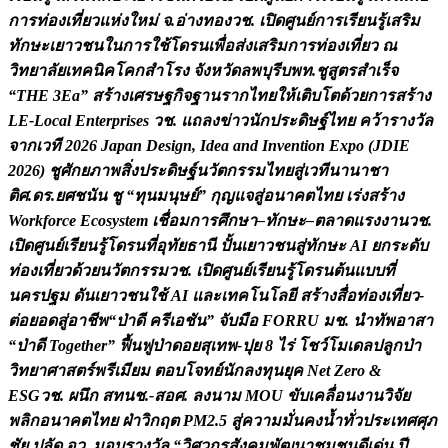
ก
า
ร
ท
อ
ง
เ
ท
ย
ว
แ
ห
ง
ใ
ห
ม
จ
.
อ
า
ง
ท
อ
ง
ว
ช
.
เ
ป
ด
ศ
น
ย
ก
า
ร
เ
ร
ย
น
ร
เ
ส
ร
ม
ท
ก
ษ
ะ
เ
ย
า
ว
ช
น
ใ
น
ก
า
ร
ใ
ช
โ
ด
ร
น
เ
พ
อ
ส
ง
เ
ส
ร
ม
ก
า
ร
ท
อ
ง
เ
ท
ย
ว
ณ
ว
ท
ย
า
ล
ย
เ
ท
ค
น
ค
โ
ค
ก
ส
โ
ร
ง
จ
ง
ห
ว
ด
ล
พ
บ
ร
บ
พ
ท
.
ช
ส
ต
ร
ส
เ
ร
จ
“
T
H
E
3
E
a
”
ส
ร
า
ง
เ
ศ
ร
ษ
ฐ
ก
จ
ฐ
า
น
ร
า
ก
ไ
ท
ย
ใ
ห
เ
ต
บ
โ
ต
ด
ว
ย
ก
า
ร
ส
ร
า
ง
L
E
-
L
o
c
a
l
E
n
t
e
r
p
r
i
s
e
s
ว
ช
.
แ
ถ
ล
ง
ข
า
ว
น
ก
ป
ร
ะ
ด
ษ
ฐ
ไ
ท
ย
ค
ว
า
ร
า
ง
ว
ล
จ
า
ก
เ
ว
ท
2
0
2
6
J
a
p
a
n
D
e
s
i
g
n
,
I
d
e
a
a
n
d
I
n
v
e
n
t
i
o
n
E
x
p
o
(
J
D
I
E
2
0
2
6
)
ช
ศ
ก
ย
ภ
า
พ
ส
ง
ป
ร
ะ
ด
ษ
ฐ
น
ว
ต
ก
ร
ร
ม
ไ
ท
ย
ส
เ
ว
ท
น
า
น
า
ช
า
ต
ศ
.
ด
ร
.
ย
ศ
ช
น
น
ช
“
ท
น
ม
น
ษ
ย
”
ก
ญ
แ
จ
ส
อ
น
า
ค
ต
ไ
ท
ย
เ
ร
ง
ส
ร
า
ง
W
o
r
k
f
o
r
c
e
E
c
o
s
y
s
t
e
m
เ
ช
อ
ม
ก
า
ร
ศ
ก
ษ
า
–
ท
ก
ษ
ะ
–
ต
ล
า
ด
แ
ร
ง
ง
า
น
ว
ช
.
เ
ป
ด
ศ
น
ย
เ
ร
ย
น
ร
โ
ด
ร
น
ท
อ
ท
ย
ธ
า
น
ป
น
เ
ย
า
ว
ช
น
ส
ท
ก
ษ
ะ
A
I
ย
ก
ร
ะ
ด
บ
ท
อ
ง
เ
ท
ย
ว
ด
ว
ย
น
ว
ต
ก
ร
ร
ม
ว
ช
.
เ
ป
ด
ศ
น
ย
เ
ร
ย
น
ร
โ
ด
ร
น
ต
น
แ
บ
บ
ท
น
ค
ร
ป
ฐ
ม
ด
น
เ
ย
า
ว
ช
น
ใ
ช
A
I
แ
ล
ะ
เ
ท
ค
โ
น
โ
ล
ย
ส
ร
า
ง
ส
อ
ท
อ
ง
เ
ท
ย
ว
-
ต
อ
ย
อ
ด
ส
อ
า
ช
พ
“
ป
า
ด
ค
ร
เ
อ
ช
น
”
จ
บ
ม
อ
F
O
R
R
U
ม
ช
.
น
ท
พ
อ
า
ส
า
“
ป
า
ด
T
o
g
e
t
h
e
r
”
ฟ
น
ฟ
ป
า
ด
อ
ย
ส
เ
ท
พ
-
ป
ย
8
ไ
ร
โ
ช
ว
โ
ม
เ
ด
ล
ป
ล
ก
ป
า
ว
ท
ย
า
ศ
า
ส
ต
ร
พ
ร
เ
ม
ย
ม
ต
อ
บ
โ
จ
ท
ย
น
ก
ล
ง
ท
น
ย
ค
N
e
t
Z
e
r
o
&
E
S
G
ว
ช
.
ผ
น
ก
ส
ท
น
ช
.
-
ส
อ
ศ
.
ล
ง
น
า
ม
M
O
U
ข
บ
เ
ค
ล
อ
น
ง
า
น
ว
จ
ย
พ
ล
ก
อ
น
า
ค
ต
ไ
ท
ย
ฝ
า
ว
ก
ฤ
ต
P
M
2
.
5
ส
ค
ว
า
ม
ม
น
ค
ง
น
ท
ว
ป
ร
ะ
เ
ท
ศ
ศ
ภ
ช
ย
ป
ล
ด
อ
ว
.
ม
อ
บ
ร
า
ง
ว
ล
“
ว
ศ
ว
ก
ร
ส
ง
ค
ม
พ
ฒ
น
า
ช
ม
ช
น
ด
เ
ด
น
ป