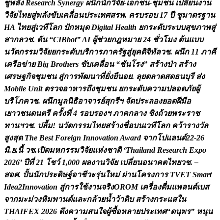
ช
พ
ล
ง
R
e
s
e
a
r
c
h
S
y
n
e
r
g
y
ผ
น
ก
น
ก
ว
จ
ย
-
เ
อ
ก
ช
น
-
ช
ม
ช
น
เ
ป
ล
ย
น
ง
า
น
ว
จ
ย
ไ
ท
ย
ส
พ
ล
ง
ข
บ
เ
ค
ล
อ
น
ป
ร
ะ
เ
ท
ศ
ส
ร
พ
.
ค
ร
บ
ร
อ
บ
1
7
ป
ช
ม
า
ต
ร
ฐ
า
น
H
A
ไ
ท
ย
ส
เ
ว
ท
โ
ล
ก
ป
ก
ห
ม
ด
D
i
g
i
t
a
l
H
e
a
l
t
h
ย
ก
ร
ะ
ด
บ
ร
ะ
บ
บ
ส
ข
ภ
า
พ
ส
ส
า
ก
ล
ว
ช
.
ด
น
“
C
I
B
b
o
t
”
A
I
ผ
ช
ว
ย
ก
ฎ
ห
ม
า
ย
2
4
ช
ว
โ
ม
ง
ต
น
แ
บ
บ
น
ว
ต
ก
ร
ร
ม
ว
จ
ย
ย
ก
ร
ะ
ด
บ
บ
ร
ก
า
ร
ภ
า
ค
ร
ฐ
ส
ย
ค
ด
จ
ท
ล
ว
ช
.
ผ
น
ก
1
1
ภ
า
ค
เ
ค
ร
อ
ข
า
ย
B
i
g
B
r
o
t
h
e
r
s
ข
บ
เ
ค
ล
อ
น
“
ช
น
โ
ร
ง
”
ส
ร
า
ง
ป
า
ส
ร
า
ง
เ
ศ
ร
ษ
ฐ
ก
จ
ช
ม
ช
น
ส
ก
า
ร
พ
ฒ
น
า
ท
ย
ง
ย
น
อ
ย
.
ล
ย
ต
ล
า
ด
ส
ด
ธ
น
บ
ร
ส
ง
M
o
b
i
l
e
U
n
i
t
ต
ร
ว
จ
อ
า
ห
า
ร
ถ
ง
ช
ม
ช
น
ย
ก
ร
ะ
ด
บ
ค
ว
า
ม
ป
ล
อ
ด
ภ
ย
ผ
บ
ร
โ
ภ
ค
ว
ช
.
ผ
น
ก
ม
ล
น
ธ
อ
า
จ
า
ร
ย
ส
ก
ร
ฯ
จ
ด
ป
ร
ะ
ล
อ
ง
ย
อ
ด
ฝ
ม
อ
เ
ย
า
ว
ช
น
ด
น
ต
ร
ค
ร
ง
ท
4
ร
อ
บ
ร
อ
ง
ฯ
ภ
า
ค
ก
ล
า
ง
ช
ง
ถ
ว
ย
พ
ร
ะ
ร
า
ช
ท
า
น
ฯ
ว
ช
.
ป
ล
ม
!
น
ว
ต
ก
ร
ร
ม
ไ
ท
ย
ส
ร
า
ง
ช
อ
บ
น
เ
ว
ท
โ
ล
ก
ค
ว
า
ร
า
ง
ว
ล
ส
ง
ส
ด
T
h
e
B
e
s
t
F
o
r
e
i
g
n
I
n
n
o
v
a
t
i
o
n
A
w
a
r
d
จ
า
ก
โ
ป
แ
ล
น
ด
2
2
-
2
6
ม
.
ย
.
น
ว
ช
.
เ
ป
ด
ม
ห
ก
ร
ร
ม
ว
จ
ย
แ
ห
ง
ช
า
ต
‘
T
h
a
i
l
a
n
d
R
e
s
e
a
r
c
h
E
x
p
o
2
0
2
6
’
ป
ท
2
1
โ
ช
ว
1
,
0
0
0
ผ
ล
ง
า
น
ว
จ
ย
เ
ป
ล
ย
น
อ
น
า
ค
ต
ไ
ท
ย
ว
ช
.
–
ส
อ
ศ
.
ป
น
น
ก
ป
ร
ะ
ด
ษ
ฐ
อ
า
ช
ว
ะ
ร
น
ใ
ห
ม
ผ
า
น
โ
ค
ร
ง
ก
า
ร
T
V
E
T
S
m
a
r
t
I
d
e
a
2
I
n
n
o
v
a
t
i
o
n
ส
ก
า
ร
ใ
ช
ง
า
น
จ
ร
ง
O
R
O
M
เ
ค
ร
อ
ง
ด
ม
แ
พ
ล
น
ต
เ
บ
ส
จ
า
ก
ม
ะ
ม
ว
ง
ห
ม
พ
า
น
ต
แ
ล
ะ
ก
ล
ว
ย
น
ว
า
ด
บ
ส
ร
า
ง
ก
ร
ะ
แ
ส
ใ
น
T
H
A
I
F
E
X
2
0
2
6
ด
ง
ค
ว
า
ม
ส
น
ใ
จ
ผ
ซ
อ
ห
ล
า
ย
ป
ร
ะ
เ
ท
ศ
“
ด
น
พ
ร
”
ห
น
น