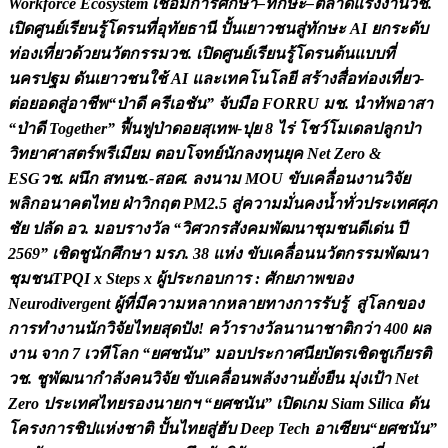
W
o
r
k
f
o
r
c
e
E
c
o
s
y
s
t
e
m
เ
ช
อ
ม
ก
า
ร
ศ
ก
ษ
า
–
ท
ก
ษ
ะ
–
ต
ล
า
ด
แ
ร
ง
ง
า
น
ว
ช
.
เ
ป
ด
ศ
น
ย
เ
ร
ย
น
ร
โ
ด
ร
น
ท
อ
ท
ย
ธ
า
น
ป
น
เ
ย
า
ว
ช
น
ส
ท
ก
ษ
ะ
A
I
ย
ก
ร
ะ
ด
บ
ท
อ
ง
เ
ท
ย
ว
ด
ว
ย
น
ว
ต
ก
ร
ร
ม
ว
ช
.
เ
ป
ด
ศ
น
ย
เ
ร
ย
น
ร
โ
ด
ร
น
ต
น
แ
บ
บ
ท
น
ค
ร
ป
ฐ
ม
ด
น
เ
ย
า
ว
ช
น
ใ
ช
A
I
แ
ล
ะ
เ
ท
ค
โ
น
โ
ล
ย
ส
ร
า
ง
ส
อ
ท
อ
ง
เ
ท
ย
ว
-
ต
อ
ย
อ
ด
ส
อ
า
ช
พ
“
ป
า
ด
ค
ร
เ
อ
ช
น
”
จ
บ
ม
อ
F
O
R
R
U
ม
ช
.
น
ท
พ
อ
า
ส
า
“
ป
า
ด
T
o
g
e
t
h
e
r
”
ฟ
น
ฟ
ป
า
ด
อ
ย
ส
เ
ท
พ
-
ป
ย
8
ไ
ร
โ
ช
ว
โ
ม
เ
ด
ล
ป
ล
ก
ป
า
ว
ท
ย
า
ศ
า
ส
ต
ร
พ
ร
เ
ม
ย
ม
ต
อ
บ
โ
จ
ท
ย
น
ก
ล
ง
ท
น
ย
ค
N
e
t
Z
e
r
o
&
E
S
G
ว
ช
.
ผ
น
ก
ส
ท
น
ช
.
-
ส
อ
ศ
.
ล
ง
น
า
ม
M
O
U
ข
บ
เ
ค
ล
อ
น
ง
า
น
ว
จ
ย
พ
ล
ก
อ
น
า
ค
ต
ไ
ท
ย
ฝ
า
ว
ก
ฤ
ต
P
M
2
.
5
ส
ค
ว
า
ม
ม
น
ค
ง
น
ท
ว
ป
ร
ะ
เ
ท
ศ
ศ
ภ
ช
ย
ป
ล
ด
อ
ว
.
ม
อ
บ
ร
า
ง
ว
ล
“
ว
ศ
ว
ก
ร
ส
ง
ค
ม
พ
ฒ
น
า
ช
ม
ช
น
ด
เ
ด
น
ป
2
5
6
9
”
เ
ช
ด
ช
น
ก
ศ
ก
ษ
า
ม
ร
ภ
.
3
8
แ
ห
ง
ข
บ
เ
ค
ล
อ
น
น
ว
ต
ก
ร
ร
ม
พ
ฒ
น
า
ช
ม
ช
น
T
P
Q
I
x
S
t
e
p
s
x
ผ
ป
ร
ะ
ก
อ
บ
ก
า
ร
:
ศ
ก
ย
ภ
า
พ
ข
อ
ง
N
e
u
r
o
d
i
v
e
r
g
e
n
t
ผ
ท
ม
ค
ว
า
ม
ห
ล
า
ก
ห
ล
า
ย
ท
า
ง
ก
า
ร
ร
บ
ร
ส
โ
ล
ก
ข
อ
ง
ก
า
ร
ท
ง
า
น
น
ก
ว
จ
ย
ไ
ท
ย
ส
ด
ป
ง
!
ค
ว
า
ร
า
ง
ว
ล
น
า
น
า
ช
า
ต
ก
ว
า
4
0
0
ผ
ล
ง
า
น
จ
า
ก
7
เ
ว
ท
โ
ล
ก
“
ย
ศ
ช
น
น
”
ม
อ
บ
ป
ร
ะ
ก
า
ศ
น
ย
บ
ต
ร
เ
ช
ด
ช
เ
ก
ย
ร
ต
ว
ช
.
ช
พ
ฒ
น
า
ก
ล
ง
ค
น
ว
จ
ย
ข
บ
เ
ค
ล
อ
น
พ
ล
ง
ง
า
น
ย
ง
ย
น
ม
ง
เ
ป
า
N
e
t
Z
e
r
o
ป
ร
ะ
เ
ท
ศ
ไ
ท
ย
ร
อ
ง
น
า
ย
ก
ฯ
“
ย
ศ
ช
น
น
”
เ
ป
ด
เ
ก
ม
S
i
a
m
S
i
l
i
c
a
ด
น
โ
ค
ร
ง
ก
า
ร
ช
ป
แ
ห
ง
ช
า
ต
ป
น
ไ
ท
ย
ส
ฮ
บ
D
e
e
p
T
e
c
h
อ
า
เ
ซ
ย
น
“
ย
ศ
ช
น
น
”