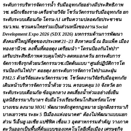
ร
ะ
ด
บ
ก
า
ร
บ
ร
ห
า
ร
จ
ด
ก
า
ร
น
ร
บ
ม
อ
อ
ท
ก
ภ
ย
อ
ย
า
ง
ม
ป
ร
ะ
ส
ท
ธ
ภ
า
พ
ว
ช
.
ผ
น
ก
เ
ช
ย
ง
ร
า
ย
-
เ
ค
ร
อ
ข
า
ย
ว
จ
ย
โ
ช
ว
น
ว
ต
ก
ร
ร
ม
ร
บ
ม
อ
อ
ท
ก
ภ
ย
ย
ก
ร
ะ
ด
บ
ร
ะ
บ
บ
เ
ต
อ
น
ภ
ย
-
โ
ด
ร
น
-
A
I
เ
ส
ร
ม
ค
ว
า
ม
ป
ล
อ
ด
ภ
ย
ป
ร
ะ
ช
า
ช
น
ร
ม
ว
.
พ
ม
.
ช
ว
น
ค
น
ไ
ท
ย
ร
ว
ม
เ
ป
น
ส
ว
น
ห
น
ง
ข
อ
ง
ง
า
น
S
o
c
i
a
l
D
e
v
e
l
o
p
m
e
n
t
E
x
p
o
2
0
2
6
(
S
D
X
2
0
2
6
)
ม
ห
ก
ร
ร
ม
ด
า
น
ก
า
ร
พ
ฒ
น
า
ส
ง
ค
ม
ท
ใ
ห
ญ
ท
ส
ด
ข
อ
ง
ป
ร
ะ
เ
ท
ศ
2
1
–
2
3
ส
ง
ห
า
ค
ม
น
ณ
อ
ม
แ
พ
ค
เ
ม
อ
ง
ท
อ
ง
ธ
า
น
ว
ช
.
ล
ง
พ
น
ท
ด
อ
ย
ต
ง
เ
ต
ร
ย
ม
น
“
โ
ด
ร
น
ป
อ
ง
ก
น
ไ
ฟ
ป
า
”
เ
ส
ร
ม
ป
ร
ะ
ส
ท
ธ
ภ
า
พ
ค
ว
บ
ค
ม
ไ
ฟ
ป
า
-
ล
ด
ห
ม
อ
ก
ค
ว
น
ย
ก
ร
ะ
ด
บ
ก
า
ร
จ
ด
ก
า
ร
เ
ช
ง
ร
ก
ด
ว
ย
น
ว
ต
ก
ร
ร
ม
ว
ช
.
เ
ป
ด
ต
น
แ
บ
บ
“
ศ
น
ย
ป
ฏ
บ
ต
ก
า
ร
โ
ด
ร
น
ป
อ
ง
ก
น
ไ
ฟ
ป
า
”
ด
อ
ย
ต
ง
ย
ก
ร
ะ
ด
บ
ก
า
ร
จ
ด
ก
า
ร
ไ
ฟ
ป
า
แ
ล
ะ
ฝ
น
P
M
2
.
5
ด
ว
ย
ว
จ
ย
แ
ล
ะ
น
ว
ต
ก
ร
ร
ม
ว
ช
.
โ
ช
ว
ผ
ล
ง
า
น
ว
จ
ย
ร
บ
ม
อ
อ
ท
ก
ภ
ย
เ
ด
น
ห
น
า
บ
ร
ห
า
ร
จ
ด
ก
า
ร
น
ด
ว
ย
ว
ว
น
.
ค
ร
อ
บ
ค
ล
ม
1
0
จ
ง
ห
ว
ด
ย
ก
ร
ะ
ด
บ
ร
ะ
บ
บ
เ
ต
อ
น
ภ
ย
-
ข
อ
ม
ล
ก
ล
า
ง
ล
ด
เ
ส
ย
ง
น
ท
ว
ม
อ
ย
า
ง
ย
ง
ย
น
ม
ล
น
ธ
ธ
ร
ร
ม
า
ภ
บ
า
ล
ฯ
จ
บ
ม
อ
โ
ร
ง
เ
ร
ย
น
ร
ต
น
โ
ก
ส
น
ท
ร
ส
ม
โ
ภ
ช
บ
า
ง
เ
ข
น
ล
ง
น
า
ม
M
O
U
พ
ฒ
น
า
ห
ล
ก
ส
ต
ร
ก
ฎ
ห
ม
า
ย
ป
ล
ก
ฝ
ง
ธ
ร
ร
ม
า
ภ
บ
า
ล
เ
ย
า
ว
ช
น
ร
ะ
ย
ะ
5
ป
เ
ม
อ
ง
แ
ห
ง
อ
น
า
ค
ต
”
ต
อ
ง
ไ
ม
พ
ฒ
น
า
แ
บ
บ
แ
ย
ก
ส
ว
น
ว
เ
อ
น
ย
เ
อ
เ
ช
ย
แ
ป
ซ
ฟ
ค
เ
ช
อ
ม
3
อ
ต
ส
า
ห
ก
ร
ร
ม
ส
ค
ญ
ว
า
ง
ภ
า
ค
ต
ะ
ว
น
อ
อ
ก
เ
ป
น
พ
น
ท
ต
น
แ
บ
บ
ข
อ
ง
เ
ท
ค
โ
น
โ
ล
ย
เ
พ
อ
เ
ม
อ
ง
เ
ศ
ร
ษ
ฐ
ก
จ