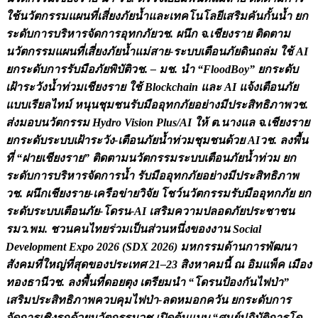
ใ
ช
น
ว
ต
ก
ร
ร
ม
แ
ผ
น
ท
เ
ส
ย
ง
ภ
ย
น
แ
ล
ะ
เ
ท
ค
โ
น
โ
ล
ย
เ
ส
ร
ม
ค
น
ก
น
น
ย
ก
ร
ะ
ด
บ
ก
า
ร
บ
ร
ห
า
ร
จ
ด
ก
า
ร
อ
ท
ก
ภ
ย
ว
ช
.
ผ
น
ก
จ
.
เ
ช
ย
ง
ร
า
ย
ต
ด
ต
า
ม
น
ว
ต
ก
ร
ร
ม
แ
ผ
น
ท
เ
ส
ย
ง
ภ
ย
น
แ
ม
ส
า
ย
-
ร
ะ
บ
บ
เ
ต
อ
น
ภ
ย
ด
น
ถ
ล
ม
ใ
ช
A
I
ย
ก
ร
ะ
ด
บ
ก
า
ร
ร
บ
ม
อ
ภ
ย
พ
บ
ต
ว
ช
.
–
ม
ช
.
น
“
F
l
o
o
d
B
o
y
”
ย
ก
ร
ะ
ด
บ
เ
ฝ
า
ร
ะ
ว
ง
น
ท
ว
ม
เ
ช
ย
ง
ร
า
ย
ใ
ช
B
l
o
c
k
c
h
a
i
n
แ
ล
ะ
A
I
แ
จ
ง
เ
ต
อ
น
ภ
ย
แ
บ
บ
เ
ร
ย
ล
ไ
ท
ม
ห
น
น
ช
ม
ช
น
ร
บ
ม
อ
อ
ท
ก
ภ
ย
อ
ย
า
ง
ม
ป
ร
ะ
ส
ท
ธ
ภ
า
พ
ว
ช
.
ส
ง
ม
อ
บ
น
ว
ต
ก
ร
ร
ม
H
y
d
r
o
V
i
s
i
o
n
P
l
u
s
/
A
I
ใ
ห
ต
.
น
า
ง
แ
ล
จ
.
เ
ช
ย
ง
ร
า
ย
ย
ก
ร
ะ
ด
บ
ร
ะ
บ
บ
เ
ฝ
า
ร
ะ
ว
ง
-
เ
ต
อ
น
ภ
ย
น
ท
ว
ม
ช
ม
ช
น
ด
ว
ย
A
I
ว
ช
.
ล
ง
พ
น
ท
“
ฝ
า
ย
เ
ช
ย
ง
ร
า
ย
”
ต
ด
ต
า
ม
น
ว
ต
ก
ร
ร
ม
ร
ะ
บ
บ
เ
ต
อ
น
ภ
ย
น
ท
ว
ม
ย
ก
ร
ะ
ด
บ
ก
า
ร
บ
ร
ห
า
ร
จ
ด
ก
า
ร
น
ร
บ
ม
อ
อ
ท
ก
ภ
ย
อ
ย
า
ง
ม
ป
ร
ะ
ส
ท
ธ
ภ
า
พ
ว
ช
.
ผ
น
ก
เ
ช
ย
ง
ร
า
ย
-
เ
ค
ร
อ
ข
า
ย
ว
จ
ย
โ
ช
ว
น
ว
ต
ก
ร
ร
ม
ร
บ
ม
อ
อ
ท
ก
ภ
ย
ย
ก
ร
ะ
ด
บ
ร
ะ
บ
บ
เ
ต
อ
น
ภ
ย
-
โ
ด
ร
น
-
A
I
เ
ส
ร
ม
ค
ว
า
ม
ป
ล
อ
ด
ภ
ย
ป
ร
ะ
ช
า
ช
น
ร
ม
ว
.
พ
ม
.
ช
ว
น
ค
น
ไ
ท
ย
ร
ว
ม
เ
ป
น
ส
ว
น
ห
น
ง
ข
อ
ง
ง
า
น
S
o
c
i
a
l
D
e
v
e
l
o
p
m
e
n
t
E
x
p
o
2
0
2
6
(
S
D
X
2
0
2
6
)
ม
ห
ก
ร
ร
ม
ด
า
น
ก
า
ร
พ
ฒ
น
า
ส
ง
ค
ม
ท
ใ
ห
ญ
ท
ส
ด
ข
อ
ง
ป
ร
ะ
เ
ท
ศ
2
1
–
2
3
ส
ง
ห
า
ค
ม
น
ณ
อ
ม
แ
พ
ค
เ
ม
อ
ง
ท
อ
ง
ธ
า
น
ว
ช
.
ล
ง
พ
น
ท
ด
อ
ย
ต
ง
เ
ต
ร
ย
ม
น
“
โ
ด
ร
น
ป
อ
ง
ก
น
ไ
ฟ
ป
า
”
เ
ส
ร
ม
ป
ร
ะ
ส
ท
ธ
ภ
า
พ
ค
ว
บ
ค
ม
ไ
ฟ
ป
า
-
ล
ด
ห
ม
อ
ก
ค
ว
น
ย
ก
ร
ะ
ด
บ
ก
า
ร
จ
ด
ก
า
ร
เ
ช
ง
ร
ก
ด
ว
ย
น
ว
ต
ก
ร
ร
ม
ว
ช
.
เ
ป
ด
ต
น
แ
บ
บ
“
ศ
น
ย
ป
ฏ
บ
ต
ก
า
ร
โ
ด