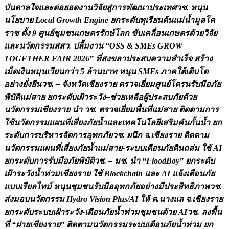
บ
น
ด
า
ล
ใ
จ
แ
ล
ะ
ต
อ
ย
อ
ด
ง
า
น
ว
จ
ย
ส
ก
า
ร
พ
ฒ
น
า
ป
ร
ะ
เ
ท
ศ
ว
ช
.
ห
น
น
น
โ
ย
บ
า
ย
L
o
c
a
l
G
r
o
w
t
h
E
n
g
i
n
e
ย
ก
ร
ะ
ด
บ
ท
เ
ร
ย
น
ต
น
แ
ม
น
ม
ล
โ
ค
ร
า
ช
ต
ง
9
ศ
น
ย
ช
ม
ช
น
เ
ก
ษ
ต
ร
ร
ก
ษ
โ
ล
ก
ข
บ
เ
ค
ล
อ
น
เ
ก
ษ
ต
ร
ด
ว
ย
ว
จ
ย
แ
ล
ะ
น
ว
ต
ก
ร
ร
ม
ส
ส
ว
.
ป
ล
ม
ง
า
น
“
O
S
S
&
S
M
E
s
G
R
O
W
T
O
G
E
T
H
E
R
F
A
I
R
2
0
2
6
”
ท
ส
ง
ข
ล
า
ป
ร
ะ
ส
บ
ค
ว
า
ม
ส
เ
ร
จ
ส
ร
า
ง
เ
ม
ด
เ
ง
น
ห
ม
น
เ
ว
ย
น
ก
ว
า
5
ล
า
น
บ
า
ท
ห
น
น
S
M
E
s
ภ
า
ค
ใ
ต
เ
ต
บ
โ
ต
อ
ย
า
ง
ย
ง
ย
น
ว
ช
.
–
จ
ง
ห
ว
ด
เ
ช
ย
ง
ร
า
ย
ต
ร
ว
จ
เ
ย
ย
ม
ศ
น
ย
โ
ด
ร
น
ร
บ
ม
อ
ภ
ย
พ
บ
ต
แ
ม
ส
า
ย
ย
ก
ร
ะ
ด
บ
เ
ฝ
า
ร
ะ
ว
ง
–
ช
ว
ย
เ
ห
ล
อ
ผ
ป
ร
ะ
ส
บ
ภ
ย
ด
ว
ย
น
ว
ต
ก
ร
ร
ม
เ
ช
ย
ง
ร
า
ย
น
ว
ช
.
ต
ร
ว
จ
เ
ย
ย
ม
พ
น
ท
แ
ม
ส
า
ย
ต
ด
ต
า
ม
ก
า
ร
ใ
ช
น
ว
ต
ก
ร
ร
ม
แ
ผ
น
ท
เ
ส
ย
ง
ภ
ย
น
แ
ล
ะ
เ
ท
ค
โ
น
โ
ล
ย
เ
ส
ร
ม
ค
น
ก
น
น
ย
ก
ร
ะ
ด
บ
ก
า
ร
บ
ร
ห
า
ร
จ
ด
ก
า
ร
อ
ท
ก
ภ
ย
ว
ช
.
ผ
น
ก
จ
.
เ
ช
ย
ง
ร
า
ย
ต
ด
ต
า
ม
น
ว
ต
ก
ร
ร
ม
แ
ผ
น
ท
เ
ส
ย
ง
ภ
ย
น
แ
ม
ส
า
ย
-
ร
ะ
บ
บ
เ
ต
อ
น
ภ
ย
ด
น
ถ
ล
ม
ใ
ช
A
I
ย
ก
ร
ะ
ด
บ
ก
า
ร
ร
บ
ม
อ
ภ
ย
พ
บ
ต
ว
ช
.
–
ม
ช
.
น
“
F
l
o
o
d
B
o
y
”
ย
ก
ร
ะ
ด
บ
เ
ฝ
า
ร
ะ
ว
ง
น
ท
ว
ม
เ
ช
ย
ง
ร
า
ย
ใ
ช
B
l
o
c
k
c
h
a
i
n
แ
ล
ะ
A
I
แ
จ
ง
เ
ต
อ
น
ภ
ย
แ
บ
บ
เ
ร
ย
ล
ไ
ท
ม
ห
น
น
ช
ม
ช
น
ร
บ
ม
อ
อ
ท
ก
ภ
ย
อ
ย
า
ง
ม
ป
ร
ะ
ส
ท
ธ
ภ
า
พ
ว
ช
.
ส
ง
ม
อ
บ
น
ว
ต
ก
ร
ร
ม
H
y
d
r
o
V
i
s
i
o
n
P
l
u
s
/
A
I
ใ
ห
ต
.
น
า
ง
แ
ล
จ
.
เ
ช
ย
ง
ร
า
ย
ย
ก
ร
ะ
ด
บ
ร
ะ
บ
บ
เ
ฝ
า
ร
ะ
ว
ง
-
เ
ต
อ
น
ภ
ย
น
ท
ว
ม
ช
ม
ช
น
ด
ว
ย
A
I
ว
ช
.
ล
ง
พ
น
ท
“
ฝ
า
ย
เ
ช
ย
ง
ร
า
ย
”
ต
ด
ต
า
ม
น
ว
ต
ก
ร
ร
ม
ร
ะ
บ
บ
เ
ต
อ
น
ภ
ย
น
ท
ว
ม
ย
ก