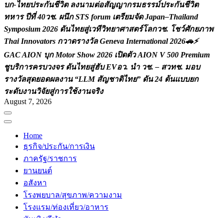
บ
ก
-
ไ
ท
ย
ป
ร
ะ
ก
น
ช
ว
ต
ล
ง
น
า
ม
ต
อ
ส
ญ
ญ
า
ก
ร
ม
ธ
ร
ร
ม
ป
ร
ะ
ก
น
ช
ว
ต
ท
ห
า
ร
ป
ท
4
0
ว
ช
.
ผ
น
ก
S
T
S
f
o
r
u
m
เ
ต
ร
ย
ม
จ
ด
J
a
p
a
n
–
T
h
a
i
l
a
n
d
S
y
m
p
o
s
i
u
m
2
0
2
6
ด
น
ไ
ท
ย
ส
เ
ว
ท
ว
ท
ย
า
ศ
า
ส
ต
ร
โ
ล
ก
ว
ช
.
โ
ช
ว
ศ
ก
ย
ภ
า
พ
T
h
a
i
I
n
n
o
v
a
t
o
r
s
ก
ว
า
ด
ร
า
ง
ว
ล
G
e
n
e
v
a
I
n
t
e
r
n
a
t
i
o
n
a
l
2
0
2
6

⚡
G
A
C
A
I
O
N
บ
ก
M
o
t
o
r
S
h
o
w
2
0
2
6
เ
ป
ด
ต
ว
A
I
O
N
V
5
0
0
P
r
e
m
i
u
m
ช
บ
ร
ก
า
ร
ค
ร
บ
ว
ง
จ
ร
ด
น
ไ
ท
ย
ส
ฮ
บ
E
V
อ
ว
.
น
ว
ช
.
–
ส
ว
ท
ช
.
ม
อ
บ
ร
า
ง
ว
ล
ส
ด
ย
อ
ด
ผ
ล
ง
า
น
“
L
L
M
ส
ญ
ช
า
ต
ไ
ท
ย
”
ด
น
2
4
ต
น
แ
บ
บ
ย
ก
ร
ะ
ด
บ
ง
า
น
ว
จ
ย
ส
ก
า
ร
ใ
ช
ง
า
น
จ
ร
ง
August 7, 2026
Home
ธุรกิจ/ประกัน/การเงิน
ภาครัฐ/ราชการ
ยานยนต์
อสังหา
โรงพยบาล/สุขภาพ/ความงาม
โรงแรม/ท่องเที่ยว/อาหาร