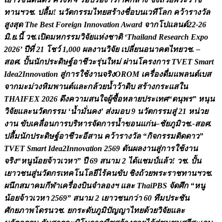
ท
า
น
ฯ
ว
ช
.
ป
ล
ม
!
น
ว
ต
ก
ร
ร
ม
ไ
ท
ย
ส
ร
า
ง
ช
อ
บ
น
เ
ว
ท
โ
ล
ก
ค
ว
า
ร
า
ง
ว
ล
ส
ง
ส
ด
T
h
e
B
e
s
t
F
o
r
e
i
g
n
I
n
n
o
v
a
t
i
o
n
A
w
a
r
d
จ
า
ก
โ
ป
แ
ล
น
ด
2
2
-
2
6
ม
.
ย
.
น
ว
ช
.
เ
ป
ด
ม
ห
ก
ร
ร
ม
ว
จ
ย
แ
ห
ง
ช
า
ต
‘
T
h
a
i
l
a
n
d
R
e
s
e
a
r
c
h
E
x
p
o
2
0
2
6
’
ป
ท
2
1
โ
ช
ว
1
,
0
0
0
ผ
ล
ง
า
น
ว
จ
ย
เ
ป
ล
ย
น
อ
น
า
ค
ต
ไ
ท
ย
ว
ช
.
–
ส
อ
ศ
.
ป
น
น
ก
ป
ร
ะ
ด
ษ
ฐ
อ
า
ช
ว
ะ
ร
น
ใ
ห
ม
ผ
า
น
โ
ค
ร
ง
ก
า
ร
T
V
E
T
S
m
a
r
t
I
d
e
a
2
I
n
n
o
v
a
t
i
o
n
ส
ก
า
ร
ใ
ช
ง
า
น
จ
ร
ง
O
R
O
M
เ
ค
ร
อ
ง
ด
ม
แ
พ
ล
น
ต
เ
บ
ส
จ
า
ก
ม
ะ
ม
ว
ง
ห
ม
พ
า
น
ต
แ
ล
ะ
ก
ล
ว
ย
น
ว
า
ด
บ
ส
ร
า
ง
ก
ร
ะ
แ
ส
ใ
น
T
H
A
I
F
E
X
2
0
2
6
ด
ง
ค
ว
า
ม
ส
น
ใ
จ
ผ
ซ
อ
ห
ล
า
ย
ป
ร
ะ
เ
ท
ศ
“
ด
น
พ
ร
”
ห
น
น
ว
จ
ย
แ
ล
ะ
น
ว
ต
ก
ร
ร
ม
‘
น
ม
น
ค
ง
’
ส
ง
ม
อ
บ
9
น
ว
ต
ก
ร
ร
ม
ส
2
1
ห
น
ว
ย
ง
า
น
ข
บ
เ
ค
ล
อ
น
ก
า
ร
บ
ร
ห
า
ร
จ
ด
ก
า
ร
น
ข
อ
น
แ
ก
น
–
ช
ย
ภ
ม
ว
ช
.
-
ส
อ
ศ
.
ป
ล
ม
น
ก
ป
ร
ะ
ด
ษ
ฐ
อ
า
ช
ว
ะ
อ
ส
า
น
ค
ว
า
ร
า
ง
ว
ล
“
ก
จ
ก
ร
ร
ม
ต
ด
ด
า
ว
”
T
V
E
T
S
m
a
r
t
I
d
e
a
2
I
n
n
o
v
a
t
i
o
n
2
5
6
9
ด
น
ผ
ล
ง
า
น
ส
ก
า
ร
ใ
ช
ง
า
น
จ
ร
ง
“
ห
น
น
อ
ย
จ
า
ว
เ
ว
ห
า
”
ป
6
9
ส
น
า
ม
2
ไ
ด
แ
ช
ม
ป
แ
ล
ว
!
ว
ช
.
ป
น
เ
ย
า
ว
ช
น
ส
น
ว
ต
ก
ร
เ
ท
ค
โ
น
โ
ล
ย
ไ
ร
ค
น
ข
บ
ช
ง
ถ
ว
ย
พ
ร
ะ
ร
า
ช
ท
า
น
ฯ
ว
ช
.
ผ
น
ก
ส
ม
า
ค
ม
ก
ฬ
า
เ
ค
ร
อ
ง
บ
น
จ
ล
อ
ง
ฯ
แ
ล
ะ
T
h
a
i
P
B
S
จ
ด
ศ
ก
“
ห
น
น
อ
ย
จ
า
ว
เ
ว
ห
า
2
5
6
9
”
ส
น
า
ม
2
เ
ย
า
ว
ช
น
ก
ว
า
6
0
ท
ม
ป
ร
ะ
ช
น
ศ
ก
ย
ภ
า
พ
โ
ด
ร
น
ว
ช
.
ย
ก
ร
ะ
ด
บ
ภ
ม
ป
ญ
ญ
า
ไ
ท
ย
ด
ว
ย
ว
จ
ย
แ
ล
ะ