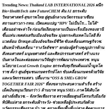
Skip
Trending News:
T
h
a
i
l
a
n
d
L
A
B
I
N
T
E
R
N
A
T
I
O
N
A
L
2
0
2
6
ผ
น
ก
to
B
i
o
+
H
e
a
l
t
h
T
e
c
h
แ
ล
ะ
F
u
t
u
r
e
C
H
E
M
ด
น
A
I
ย
ก
ร
ะ
ด
บ
content
ว
ท
ย
า
ศ
า
ส
ต
ร
-
ส
ข
ภ
า
พ
ไ
ท
ย
ส
ศ
น
ย
ก
ล
า
ง
น
ว
ต
ก
ร
ร
ม
อ
า
เ
ซ
ย
น
ส
ถ
า
น
เ
ส
า
ว
ภ
า
-
ก
ท
ม
.
เ
ป
ด
แ
ค
ม
เ
ป
ญ
“
H
P
V
ไ
ม
เ
ป
น
ไ
ร
…
ไ
ม
ไ
ด
”
เ
ต
อ
น
อ
ย
า
ช
ะ
ล
า
ใ
จ
ก
อ
น
ภ
ย
เ
ง
ย
บ
ล
ก
ล
า
ม
เ
ป
น
ม
ะ
เ
ร
ง
เ
ม
อ
ง
ท
อ
ง
ธ
า
น
ข
น
แ
ท
น
เ
ข
ต
ส
ง
เ
ส
ร
ม
เ
ม
อ
ง
อ
จ
ฉ
ร
ย
ะ
ม
ง
ย
ก
ร
ะ
ด
บ
เ
ท
ค
โ
น
โ
ล
ย
ส
ง
แ
ว
ด
ล
อ
ม
ป
ก
ห
ม
ด
เ
ม
อ
ง
อ
จ
ฉ
ร
ย
ะ
ม
ช
ว
ต
ข
บ
เ
ค
ล
อ
น
เ
ศ
ร
ษ
ฐ
ก
จ
ว
ช
.
เ
ด
น
ห
น
า
ข
บ
เ
ค
ล
อ
น
“
ร
า
ง
ว
ล
ธ
ช
ช
า
”
ย
ก
ย
อ
ง
ผ
ส
ร
า
ง
ค
ณ
ป
ก
า
ร
ด
า
น
ส
ง
ค
ม
ศ
า
ส
ต
ร
ม
น
ษ
ย
ศ
า
ส
ต
ร
แ
ล
ะ
ศ
ล
ป
ก
ร
ร
ม
ศ
า
ส
ต
ร
ส
ร
า
ง
แ
ร
ง
บ
น
ด
า
ล
ใ
จ
แ
ล
ะ
ต
อ
ย
อ
ด
ง
า
น
ว
จ
ย
ส
ก
า
ร
พ
ฒ
น
า
ป
ร
ะ
เ
ท
ศ
ว
ช
.
ห
น
น
น
โ
ย
บ
า
ย
L
o
c
a
l
G
r
o
w
t
h
E
n
g
i
n
e
ย
ก
ร
ะ
ด
บ
ท
เ
ร
ย
น
ต
น
แ
ม
น
ม
ล
โ
ค
ร
า
ช
ต
ง
9
ศ
น
ย
ช
ม
ช
น
เ
ก
ษ
ต
ร
ร
ก
ษ
โ
ล
ก
ข
บ
เ
ค
ล
อ
น
เ
ก
ษ
ต
ร
ด
ว
ย
ว
จ
ย
แ
ล
ะ
น
ว
ต
ก
ร
ร
ม
ส
ส
ว
.
ป
ล
ม
ง
า
น
“
O
S
S
&
S
M
E
s
G
R
O
W
T
O
G
E
T
H
E
R
F
A
I
R
2
0
2
6
”
ท
ส
ง
ข
ล
า
ป
ร
ะ
ส
บ
ค
ว
า
ม
ส
เ
ร
จ
ส
ร
า
ง
เ
ม
ด
เ
ง
น
ห
ม
น
เ
ว
ย
น
ก
ว
า
5
ล
า
น
บ
า
ท
ห
น
น
S
M
E
s
ภ
า
ค
ใ
ต
เ
ต
บ
โ
ต
อ
ย
า
ง
ย
ง
ย
น
ว
ช
.
–
จ
ง
ห
ว
ด
เ
ช
ย
ง
ร
า
ย
ต
ร
ว
จ
เ
ย
ย
ม
ศ
น
ย
โ
ด
ร
น
ร
บ
ม
อ
ภ
ย
พ
บ
ต
แ
ม
ส
า
ย
ย
ก
ร
ะ
ด
บ
เ
ฝ
า
ร
ะ
ว
ง
–
ช
ว
ย
เ
ห
ล
อ
ผ
ป
ร
ะ
ส
บ
ภ
ย
ด
ว
ย
น
ว
ต
ก
ร
ร
ม
เ
ช
ย
ง
ร
า
ย
น
ว
ช
.
ต
ร
ว
จ
เ
ย
ย
ม
พ
น
ท
แ
ม
ส
า
ย
ต
ด
ต
า
ม
ก
า
ร