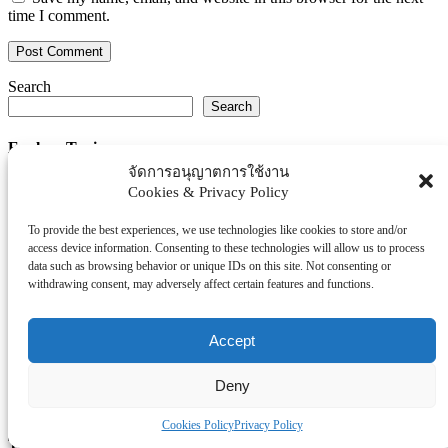
time I comment.
Search
Search
Explore Topics
จัดการอนุญาตการใช้งาน
Thaiworldtoday
Cookies & Privacy Policy
Uncategorized
การศึกษา
To provide the best experiences, we use technologies like cookies to store and/or
access device information. Consenting to these technologies will allow us to process
ธุรกิจ/ประกัน/การเงิน
data such as browsing behavior or unique IDs on this site. Not consenting or
บันเทิง/กีฬา
withdrawing consent, may adversely affect certain features and functions.
ภาครัฐ/ราชการ
ยานยนต์
Accept
อสังหา
โรงพยบาล/สุขภาพ/ความงาม
Deny
โรงแรม/ท่องเที่ยว/อาหาร
Cookies Policy
Privacy Policy
Tag Clouds