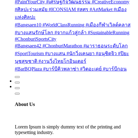
#PaintYourCity #เศรษฐกิจวัฒนธรรม #CreativeEconomy
#ศิลปะร่วมสมัย #ICONSIAM #สศร #ArtMarket #เมือง
แห่งศิลปะ
#Bangsaen10 #WorldClassRunning #เมืองกีฬาเวิลด์คลาส
#บางแสนรักษ์โลก #จากแก้วสู่กล้า #SustainableRunning
#ChonburiSportsCity
#Bangsaen42 #ChonburiMarathon #มาราธอนระดับโลก
#SportTourism #บางแสน #นักวิ่งเคนยา #อนุชิตจิว #ปิยะ
นุชสุขชาติ #งานวิ่งไทยโกอินเตอร์
#BarBQPlaza #บาร์บีคิวพลาซ่า #วิตอะเดย์ #บาร์บีกอน
About Us
Lorem Ipsum is simply dummy text of the printing and
typesetting industry.