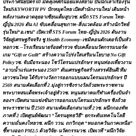
ป
ร
ะ
ก
า
ศ
น
ย
บ
ต
ร
6
0
ม
ค
ค
เ
ท
ศ
ก
น
อ
ย
แ
ห
ง
ส
ย
า
ม
ป
น
น
ก
เ
ล
า
เ
ร
อ
ง
ร
น
ใ
ห
ม
S
K
Y
W
O
R
T
H
P
V
ป
ก
ห
ม
ด
ไ
ท
ย
เ
ป
ด
ส
น
ก
ง
า
น
ใ
ห
ม
เ
ด
น
ห
น
า
พ
ล
ง
ง
า
น
ส
ะ
อ
า
ด
ล
ย
อ
า
เ
ซ
ย
น
เ
ต
ม
ส
บ
ว
ช
.
ผ
น
ก
S
T
S
F
o
r
u
m
ไ
ท
ย
–
ญ
ป
น
2
0
2
6
ด
น
A
I
ข
บ
เ
ค
ล
อ
น
ส
ข
ภ
า
พ
–
ส
ง
แ
ว
ด
ล
อ
ม
ส
ร
า
ง
น
ก
ว
ท
ย
ร
น
ใ
ห
ม
“
อ
.
เ
ช
น
”
เ
ป
ด
เ
ว
ท
S
T
S
F
o
r
u
m
ไ
ท
ย
–
ญ
ป
น
2
0
2
6
ด
น
ง
า
น
ว
จ
ย
ส
เ
ศ
ร
ษ
ฐ
ก
จ
จ
ร
ง
ช
H
e
a
l
t
h
E
c
o
n
o
m
y
–
เ
ซ
ม
ค
อ
น
ด
ก
เ
ต
อ
ร
เ
ป
น
ห
ว
ห
อ
ก
ว
ช
.
–
โ
ร
ง
เ
ร
ย
น
น
า
ย
ร
อ
ย
ต
ร
ว
จ
ข
บ
เ
ค
ล
อ
น
น
ว
ต
ก
ร
ร
ม
บ
อ
ร
ด
เ
ก
ม
“
G
i
f
t
o
r
G
u
i
l
t
”
ส
ร
า
ง
ค
ว
า
ม
โ
ป
ร
ง
ใ
ส
เ
ส
ร
ม
น
โ
ย
บ
า
ย
N
o
G
i
f
t
P
o
l
i
c
y
ว
ช
.
จ
บ
ม
อ
ร
ะ
น
อ
ง
โ
ช
ว
โ
ด
ร
น
แ
ป
ร
อ
ก
ษ
ร
ห
น
น
ท
อ
ง
เ
ท
ย
ว
ง
า
น
“
อ
า
บ
น
แ
ร
แ
ล
ร
ะ
น
อ
ง
2
5
6
9
”
ด
น
เ
ศ
ร
ษ
ฐ
ก
จ
ส
ร
า
ง
ส
ร
ร
ค
ย
น
ด
!
ท
ม
เ
ย
า
ว
ช
น
ไ
ท
ย
ไ
ด
ร
บ
ร
า
ง
ว
ล
ก
า
ร
อ
อ
ก
แ
บ
บ
แ
ผ
น
โ
ด
ร
น
แ
ป
ร
อ
ก
ษ
ร
ป
2
5
6
9
ส
น
า
ม
ค
ด
เ
ล
อ
ก
ท
2
ม
ง
ส
ก
า
ร
ช
ง
ร
า
ง
ว
ล
ถ
ว
ย
พ
ร
ะ
ร
า
ช
ท
า
น
พ
ร
ะ
บ
า
ท
ส
ม
เ
ด
จ
พ
ร
ะ
เ
จ
า
อ
ย
ห
ว
ว
ช
.
ห
น
น
ส
ม
า
ค
ม
ก
ฬ
า
เ
ค
ร
อ
ง
บ
น
จ
ล
อ
ง
ฯ
เ
ป
ด
ส
น
า
ม
แ
ข
ง
ข
น
ก
า
ร
อ
อ
ก
แ
บ
บ
โ
ด
ร
น
แ
ป
ร
อ
ก
ษ
ร
ช
ง
ถ
ว
ย
พ
ร
ะ
ร
า
ช
ท
า
น
ป
2
5
6
9
ส
น
า
ม
ค
ด
เ
ล
อ
ก
ส
น
า
ม
ท
2
ว
ช
.
ผ
น
ก
ก
อ
ง
ท
พ
ภ
า
ค
ท
2
เ
ป
ด
ศ
น
ย
พ
ฒ
น
า
“
โ
ด
ร
น
ย
ท
ธ
ว
ธ
”
ย
ก
ร
ะ
ด
บ
เ
ท
ค
โ
น
โ
ล
ย
ค
ว
า
ม
ม
น
ค
ง
ไ
ท
ย
ว
ช
.
ผ
น
ก
ว
ว
น
.
ถ
ก
ว
ก
ฤ
ต
“
ห
ม
อ
ก
ค
ว
น
ภ
า
ค
เ
ห
น
อ
”
ช
ท
า
ง
อ
อ
ก
P
M
2
.
5
ด
ว
ย
ว
จ
ย
–
น
ว
ต
ก
ร
ร
ม
ว
ช
.
เ
ป
ด
เ
ว
ท
“
ผ
น
ก
ว
จ
ย
-