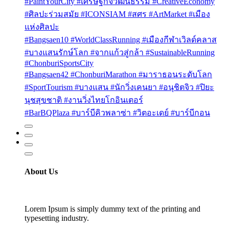
#PaintYourCity #เศรษฐกิจวัฒนธรรม #CreativeEconomy
#ศิลปะร่วมสมัย #ICONSIAM #สศร #ArtMarket #เมือง
แห่งศิลปะ
#Bangsaen10 #WorldClassRunning #เมืองกีฬาเวิลด์คลาส
#บางแสนรักษ์โลก #จากแก้วสู่กล้า #SustainableRunning
#ChonburiSportsCity
#Bangsaen42 #ChonburiMarathon #มาราธอนระดับโลก
#SportTourism #บางแสน #นักวิ่งเคนยา #อนุชิตจิว #ปิยะ
นุชสุขชาติ #งานวิ่งไทยโกอินเตอร์
#BarBQPlaza #บาร์บีคิวพลาซ่า #วิตอะเดย์ #บาร์บีกอน
About Us
Lorem Ipsum is simply dummy text of the printing and
typesetting industry.