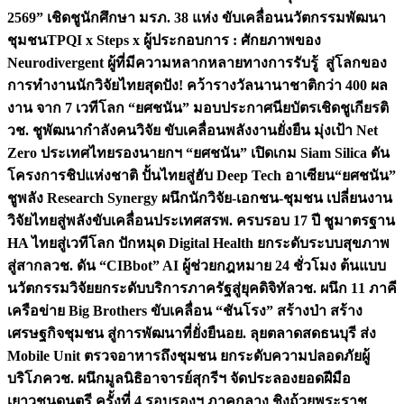
2569” เชิดชูนักศึกษา มรภ. 38 แห่ง ขับเคลื่อนนวัตกรรมพัฒนา
ชุมชน
TPQI x Steps x ผู้ประกอบการ : ศักยภาพของ
Neurodivergent ผู้ที่มีความหลากหลายทางการรับรู้ สู่โลกของ
การทำงาน
นักวิจัยไทยสุดปัง! คว้ารางวัลนานาชาติกว่า 400 ผล
งาน จาก 7 เวทีโลก “ยศชนัน” มอบประกาศนียบัตรเชิดชูเกียรติ
วช. ชูพัฒนากำลังคนวิจัย ขับเคลื่อนพลังงานยั่งยืน มุ่งเป้า Net
Zero ประเทศไทย
รองนายกฯ “ยศชนัน” เปิดเกม Siam Silica ดัน
โครงการชิปแห่งชาติ ปั้นไทยสู่ฮับ Deep Tech อาเซียน
“ยศชนัน”
ชูพลัง Research Synergy ผนึกนักวิจัย-เอกชน-ชุมชน เปลี่ยนงาน
วิจัยไทยสู่พลังขับเคลื่อนประเทศ
สรพ. ครบรอบ 17 ปี ชูมาตรฐาน
HA ไทยสู่เวทีโลก ปักหมุด Digital Health ยกระดับระบบสุขภาพ
สู่สากล
วช. ดัน “CIBbot” AI ผู้ช่วยกฎหมาย 24 ชั่วโมง ต้นแบบ
นวัตกรรมวิจัยยกระดับบริการภาครัฐสู่ยุคดิจิทัล
วช. ผนึก 11 ภาคี
เครือข่าย Big Brothers ขับเคลื่อน “ชันโรง” สร้างป่า สร้าง
เศรษฐกิจชุมชน สู่การพัฒนาที่ยั่งยืน
อย. ลุยตลาดสดธนบุรี ส่ง
Mobile Unit ตรวจอาหารถึงชุมชน ยกระดับความปลอดภัยผู้
บริโภค
วช. ผนึกมูลนิธิอาจารย์สุกรีฯ จัดประลองยอดฝีมือ
เยาวชนดนตรี ครั้งที่ 4 รอบรองฯ ภาคกลาง ชิงถ้วยพระราช