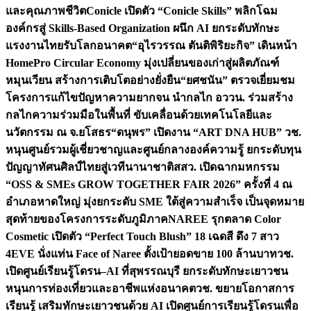
และคุณภาพชีวิต
Conicle เปิดตัว “Conicle Skills” พลิกโฉม
องค์กรสู่ Skills-Based Organization ผนึก AI ยกระดับทักษะ
แรงงานไทยรับโลกอนาคต
“อุไรวรรณ ตันติพิริยะกิจ” เดินหน้า
HomePro Circular Economy มุ่งเปลี่ยนของเก่าสู่ผลิตภัณฑ์
หมุนเวียน สร้างการเติบโตอย่างยั่งยืน
“ยศชนัน” ตรวจเยี่ยมชม
โครงการแก้ไขปัญหาความยากจน นำกลไก อววน. ร่วมสร้าง
กลไกความร่วมมือในพื้นที่ ขับเคลื่อนด้วยเทคโนโลยีและ
นวัตกรรม ณ จ.ยโสธร
“ดนุพร” เปิดงาน “ART DNA HUB” วช.
หนุนศูนย์รวมผู้เชี่ยวชาญและศูนย์กลางองค์ความรู้ ยกระดับทุน
ปัญญาทัศนศิลป์ไทยสู่เวทีนานาชาติ
สสว. เปิดฉากมหกรรม
“OSS & SMEs GROW TOGETHER FAIR 2026” ครั้งที่ 4 ณ
อำเภอหาดใหญ่ มุ่งยกระดับ SME ใต้สู่ความสำเร็จ เป็นจุดหมาย
สุดท้ายของโครงการระดับภูมิภาค
NAREE รุกตลาด Color
Cosmetic เปิดตัว “Perfect Touch Blush” 18 เฉดสี ดึง 7 สาว
4EVE นั่งแท่น Face of Naree ตั้งเป้ายอดขาย 100 ล้านบาท
วช.
เปิดศูนย์เรียนรู้โดรน–AI ที่สุพรรณบุรี ยกระดับทักษะเยาวชน
หนุนการท่องเที่ยวและอาชีพแห่งอนาคต
วช. ขยายโอกาสการ
เรียนรู้ เสริมทักษะเยาวชนด้วย AI เปิดศูนย์การเรียนรู้โดรนเพื่อ