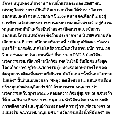
อักษร หนุนท่องเที่ยวงาน “อาบน้ำแร่แลระนอง 2569” ดัน
เศรษฐกิจสร้างสรรค์
ยินดี!ทีมเยาวชนไทย ได้รับรางวัลการ
ออกแบบแผนโดรนแปรอักษร ปี 2569 สนามคัดเลือกที่ 2 มุ่งสู่
การชิงรางวัลถ้วยพระราชทานพระบาทสมเด็จพระเจ้าอยู่หัว
วช.
หนุนสมาคมกีฬาเครื่องบินจำลองฯ เปิดสนามแข่งขันการ
ออกแบบโดรนแปรอักษร ชิงถ้วยพระราชทาน ปี 2569 สนามคัด
เลือกสนามที่ 2
วช. ผนึกกองทัพภาคที่ 2 เปิดศูนย์พัฒนา “โดรน
ยุทธวิธี” ยกระดับเทคโนโลยีความมั่นคงไทย
วช. ผนึก ววน. ถก
วิกฤต “หมอกควันภาคเหนือ” ชี้ทางออก PM2.5 ด้วยวิจัย–
นวัตกรรม
วช. เปิดเวที “ผนึกวิจัย-เทคโนโลยี รับมือภัยแล้งยุค
โลกเดือด“
วช. ชูวิจัย-นวัตกรรมปุ๋ย ทางรอดเกษตรกรไทย ลด
ต้นทุนการผลิต-เพิ่มความยั่งยืน
วช. ดันโมเดล “น้ำมั่นคง ไม่ท่วม
ไม่แล้ง” ปั้นต้นแบบสงขลา–พัทลุง ตั้งเป้าช่วย 1.2 แสนครัวเรือน
สร้างมูลค่าเศรษฐกิจกว่า 900 ล้านบาท
วช. หนุน วว. นำ
นวัตกรรมแก้ปัญหา PM2.5 ต่อยอดงานวิจัยสู่ชุมชน ณ ต.จันจว้า
ใต้ อ.แม่จัน จ.เชียงราย
วช. หนุน วว. นำวิจัยนวัตกรรมยกระดับ
การผลิตกาแฟ และศูนย์ถ่ายทอดองค์ความรู้กาแฟครบวงจร ณ
อ.แม่จริม จ.น่าน
วช. หนุน มศว. “นวัตกรรมเพื่อน้ำที่มั่นคง” ยก