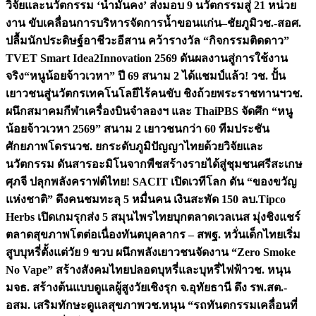
วิจัยและนวัตกรรม ‘น้ำมั่นคง’ ส่งมอบ 9 นวัตกรรมสู่ 21 หน่วย
งาน ขับเคลื่อนการบริหารจัดการน้ำขอนแก่น–ชัยภูมิ
วช.-สอศ.
ปลื้มนักประดิษฐ์อาชีวะอีสาน คว้ารางวัล “กิจกรรมติดดาว”
TVET Smart Idea2Innovation 2569 ดันผลงานสู่การใช้งาน
จริง
“หนูน้อยจ้าวเวหา” ปี 69 สนาม 2 ได้แชมป์แล้ว! วช. ปั้น
เยาวชนสู่นวัตกรเทคโนโลยีไร้คนขับ ชิงถ้วยพระราชทานฯ
วช.
ผนึกสมาคมกีฬาเครื่องบินจำลองฯ และ ThaiPBS จัดศึก “หนู
น้อยจ้าวเวหา 2569” สนาม 2 เยาวชนกว่า 60 ทีมประชัน
ศักยภาพโดรน
วช. ยกระดับภูมิปัญญาไทยด้วยวิจัยและ
นวัตกรรม ดันสารอะมิโนจากพืชสร้างรายได้สู่ชุมชนศรีสะเกษ
ศุภจี ปลุกพลังคราฟต์ไทย! SACIT เปิดเวทีโลก ดัน “ของขวัญ
แห่งชาติ” ดึงคนชมทะลุ 5 หมื่นคน เงินสะพัด 150 ลบ.
Tipco
Herbs เปิดเกมรุกส่ง 5 สมุนไพรไทยบุกตลาดเวลเนส มุ่งชิงแชร์
ตลาดสุขภาพโตต่อเนื่อง
ทันตบุคลากร – สพฐ. หวั่นเด็กไทยเริ่ม
สูบบุหรี่ตั้งแต่วัย 9 ขวบ ผนึกพลังเยาวชนจัดงาน “Zero Smoke
No Vape” สร้างสังคมไทยปลอดบุหรี่และบุหรี่ไฟฟ้า
วช. หนุน
มจธ. สร้างต้นแบบดูแลผู้สูงวัยเชิงรุก จ.อุทัยธานี ดึง รพ.สต.-
อสม. เสริมทักษะดูแลสุขภาพ
วช.หนุน “รถทันตกรรมเคลื่อนที่