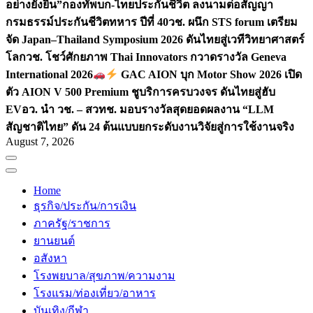
อย่างยั่งยืน”
กองทัพบก-ไทยประกันชีวิต ลงนามต่อสัญญา
กรมธรรม์ประกันชีวิตทหาร ปีที่ 40
วช. ผนึก STS forum เตรียม
จัด Japan–Thailand Symposium 2026 ดันไทยสู่เวทีวิทยาศาสตร์
โลก
วช. โชว์ศักยภาพ Thai Innovators กวาดรางวัล Geneva
International 2026
GAC AION บุก Motor Show 2026 เปิด
ตัว AION V 500 Premium ชูบริการครบวงจร ดันไทยสู่ฮับ
EV
อว. นำ วช. – สวทช. มอบรางวัลสุดยอดผลงาน “LLM
สัญชาติไทย” ดัน 24 ต้นแบบยกระดับงานวิจัยสู่การใช้งานจริง
August 7, 2026
Home
ธุรกิจ/ประกัน/การเงิน
ภาครัฐ/ราชการ
ยานยนต์
อสังหา
โรงพยบาล/สุขภาพ/ความงาม
โรงแรม/ท่องเที่ยว/อาหาร
บันเทิง/กีฬา