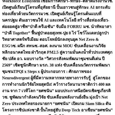
Workforce Ecosystem เชื่อมการศึกษา–ทักษะ–ตลาดแรงงาน
วช.
เปิดศูนย์เรียนรู้โดรนที่อุทัยธานี ปั้นเยาวชนสู่ทักษะ AI ยกระดับ
ท่องเที่ยวด้วยนวัตกรรม
วช. เปิดศูนย์เรียนรู้โดรนต้นแบบที่
นครปฐม ดันเยาวชนใช้ AI และเทคโนโลยี สร้างสื่อท่องเที่ยว-
ต่อยอดสู่อาชีพ
“ป่าดี ครีเอชัน” จับมือ FORRU มช. นำทัพอาสา
“ป่าดี Together” ฟื้นฟูป่าดอยสุเทพ-ปุย 8 ไร่ โชว์โมเดลปลูกป่า
วิทยาศาสตร์พรีเมียม ตอบโจทย์นักลงทุนยุค Net Zero &
ESG
วช. ผนึก สทนช.-สอศ. ลงนาม MOU ขับเคลื่อนงานวิจัย
พลิกอนาคตไทย ฝ่าวิกฤต PM2.5 สู่ความมั่นคงน้ำทั่วประเทศ
ศุภ
ชัย ปลัด อว. มอบรางวัล “วิศวกรสังคมพัฒนาชุมชนดีเด่น ปี
2569” เชิดชูนักศึกษา มรภ. 38 แห่ง ขับเคลื่อนนวัตกรรมพัฒนา
ชุมชน
TPQI x Steps x ผู้ประกอบการ : ศักยภาพของ
Neurodivergent ผู้ที่มีความหลากหลายทางการรับรู้ สู่โลกของ
การทำงาน
นักวิจัยไทยสุดปัง! คว้ารางวัลนานาชาติกว่า 400 ผล
งาน จาก 7 เวทีโลก “ยศชนัน” มอบประกาศนียบัตรเชิดชูเกียรติ
วช. ชูพัฒนากำลังคนวิจัย ขับเคลื่อนพลังงานยั่งยืน มุ่งเป้า Net
Zero ประเทศไทย
รองนายกฯ “ยศชนัน” เปิดเกม Siam Silica ดัน
โครงการชิปแห่งชาติ ปั้นไทยสู่ฮับ Deep Tech อาเซียน
“ยศชนัน”