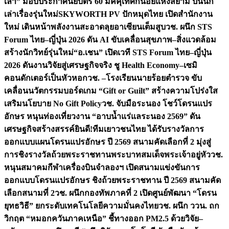
เล่า” มอบประกาศนียบัตร 60 มัคคุเทศก์น้อยแห่งสยาม ปั้นนัก
เล่าเรื่องรุ่นใหม่
SKYWORTH PV ปักหมุดไทย เปิดสำนักงาน
ใหม่ เดินหน้าพลังงานสะอาดลุยอาเซียนเต็มสูบ
วช. ผนึก STS
Forum ไทย–ญี่ปุ่น 2026 ดัน AI ขับเคลื่อนสุขภาพ–สิ่งแวดล้อม
สร้างนักวิทย์รุ่นใหม่
“อ.เชน” เปิดเวที STS Forum ไทย–ญี่ปุ่น
2026 ดันงานวิจัยสู่เศรษฐกิจจริง ชู Health Economy–เซมิ
คอนดักเตอร์เป็นหัวหอก
วช. –โรงเรียนนายร้อยตำรวจ ขับ
เคลื่อนนวัตกรรมบอร์ดเกม “Gift or Guilt” สร้างความโปร่งใส
เสริมนโยบาย No Gift Policy
วช. จับมือระนอง โชว์โดรนแปร
อักษร หนุนท่องเที่ยวงาน “อาบน้ำแร่แลระนอง 2569” ดัน
เศรษฐกิจสร้างสรรค์
ยินดี!ทีมเยาวชนไทย ได้รับรางวัลการ
ออกแบบแผนโดรนแปรอักษร ปี 2569 สนามคัดเลือกที่ 2 มุ่งสู่
การชิงรางวัลถ้วยพระราชทานพระบาทสมเด็จพระเจ้าอยู่หัว
วช.
หนุนสมาคมกีฬาเครื่องบินจำลองฯ เปิดสนามแข่งขันการ
ออกแบบโดรนแปรอักษร ชิงถ้วยพระราชทาน ปี 2569 สนามคัด
เลือกสนามที่ 2
วช. ผนึกกองทัพภาคที่ 2 เปิดศูนย์พัฒนา “โดรน
ยุทธวิธี” ยกระดับเทคโนโลยีความมั่นคงไทย
วช. ผนึก ววน. ถก
วิกฤต “หมอกควันภาคเหนือ” ชี้ทางออก PM2.5 ด้วยวิจัย–