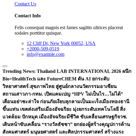
Contact Us
Contact Info
Felis consequat magnis est fames sagittis ultrices placerat
sodales porttitor quisque.
12 Cliff Dt, New York 00052, USA
+2000-509-0519
info@example.com
Trending News:
Thailand LAB INTERNATIONAL 2026 ผนึก
Bio+HealthTech และ FutureCHEM ดัน AI ยกระดับ
วิทยาศาสตร์-สุขภาพไทย สู่ศูนย์กลางนวัตกรรมอาเซียน
สถานเสาวภา-กทม. เปิดแคมเปญ “HPV ไม่เป็นไร…ไม่ได้”
เตือนอย่าชะล่าใจ ก่อนภัยเงียบลุกลามเป็นมะเร็ง
เมืองทองธานี
ขึ้นแท่น เขตส่งเสริมเมืองอัจฉริยะ มุ่งยกระดับเทคโนโลยี สิ่ง
แวดล้อม ปักหมุด เมืองอัจฉริยะมีชีวิต ขับเคลื่อนเศรษฐกิจ
วช.
เดินหน้าขับเคลื่อน “รางวัลธัชชา” ยกย่องผู้สร้างคุณูปการด้าน
สังคมศาสตร์ มนุษยศาสตร์ และศิลปกรรมศาสตร์ สร้างแรง