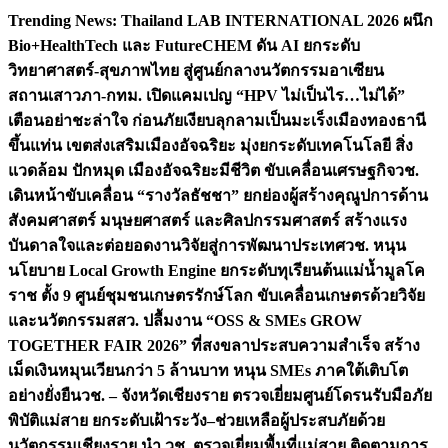
Skip
Trending News:
Thailand LAB INTERNATIONAL 2026 ผนึก
to
Bio+HealthTech และ FutureCHEM ดัน AI ยกระดับ
content
วิทยาศาสตร์-สุขภาพไทย สู่ศูนย์กลางนวัตกรรมอาเซียน
สถานเสาวภา-กทม. เปิดแคมเปญ “HPV ไม่เป็นไร…ไม่ได้”
เตือนอย่าชะล่าใจ ก่อนภัยเงียบลุกลามเป็นมะเร็ง
เมืองทองธานี
ขึ้นแท่น เขตส่งเสริมเมืองอัจฉริยะ มุ่งยกระดับเทคโนโลยี สิ่ง
แวดล้อม ปักหมุด เมืองอัจฉริยะมีชีวิต ขับเคลื่อนเศรษฐกิจ
วช.
เดินหน้าขับเคลื่อน “รางวัลธัชชา” ยกย่องผู้สร้างคุณูปการด้าน
สังคมศาสตร์ มนุษยศาสตร์ และศิลปกรรมศาสตร์ สร้างแรง
บันดาลใจและต่อยอดงานวิจัยสู่การพัฒนาประเทศ
วช. หนุน
นโยบาย Local Growth Engine ยกระดับทุเรียนต้นแม่น้ำมูลโค
ราช ตั้ง 9 ศูนย์ชุมชนเกษตรรักษ์โลก ขับเคลื่อนเกษตรด้วยวิจัย
และนวัตกรรม
สสว. ปลื้มงาน “OSS & SMEs GROW
TOGETHER FAIR 2026” ที่สงขลาประสบความสำเร็จ สร้าง
เม็ดเงินหมุนเวียนกว่า 5 ล้านบาท หนุน SMEs ภาคใต้เติบโต
อย่างยั่งยืน
วช. – จังหวัดเชียงราย ตรวจเยี่ยมศูนย์โดรนรับมือภัย
พิบัติแม่สาย ยกระดับเฝ้าระวัง–ช่วยเหลือผู้ประสบภัยด้วย
นวัตกรรม
เชียงราย นำ วช. ตรวจเยี่ยมพื้นที่แม่สาย ติดตามการ