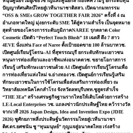
หนุนศูนย์รวมผู้เชี่ยวชาญและศูนย์กลางองค์ความรู้ ยกระดับทุน
ปัญญาทัศนศิลป์ไทยสู่เวทีนานาชาติ
สสว. เปิดฉากมหกรรม
“OSS & SMEs GROW TOGETHER FAIR 2026” ครั้งที่ 4 ณ
อำเภอหาดใหญ่ มุ่งยกระดับ SME ใต้สู่ความสำเร็จ เป็นจุดหมาย
สุดท้ายของโครงการระดับภูมิภาค
NAREE รุกตลาด Color
Cosmetic เปิดตัว “Perfect Touch Blush” 18 เฉดสี ดึง 7 สาว
4EVE นั่งแท่น Face of Naree ตั้งเป้ายอดขาย 100 ล้านบาท
วช.
เปิดศูนย์เรียนรู้โดรน–AI ที่สุพรรณบุรี ยกระดับทักษะเยาวชน
หนุนการท่องเที่ยวและอาชีพแห่งอนาคต
วช. ขยายโอกาสการ
เรียนรู้ เสริมทักษะเยาวชนด้วย AI เปิดศูนย์การเรียนรู้โดรนเพื่อ
การท่องเที่ยวแห่งใหม่ จ.อ่างทอง
วช. เปิดศูนย์การเรียนรู้เสริม
ทักษะเยาวชนในการใช้โดรนเพื่อส่งเสริมการท่องเที่ยว ณ
วิทยาลัยเทคนิคโคกสำโรง จังหวัดลพบุรี
บพท.ชูสูตรสำเร็จ
“THE 3Ea” สร้างเศรษฐกิจฐานรากไทยให้เติบโตด้วยการสร้าง
LE-Local Enterprises
วช. แถลงข่าวนักประดิษฐ์ไทย คว้ารางวัล
จากเวที 2026 Japan Design, Idea and Invention Expo (JDIE
2026) ชูศักยภาพสิ่งประดิษฐ์นวัตกรรมไทยสู่เวทีนานาชา
ติ
ศ.ดร.ยศชนัน ชู “ทุนมนุษย์” กุญแจสู่อนาคตไทย เร่งสร้าง