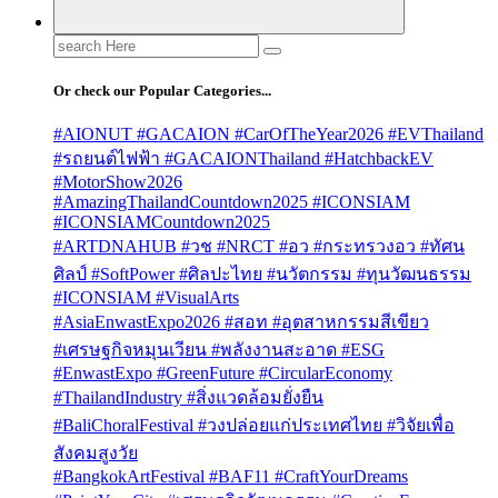
Search
for:
Or check our Popular Categories...
#AIONUT #GACAION #CarOfTheYear2026 #EVThailand
#รถยนต์ไฟฟ้า #GACAIONThailand #HatchbackEV
#MotorShow2026
#AmazingThailandCountdown2025 #ICONSIAM
#ICONSIAMCountdown2025
#ARTDNAHUB #วช #NRCT #อว #กระทรวงอว #ทัศน
ศิลป์ #SoftPower #ศิลปะไทย #นวัตกรรม #ทุนวัฒนธรรม
#ICONSIAM #VisualArts
#AsiaEnwastExpo2026 #สอท #อุตสาหกรรมสีเขียว
#เศรษฐกิจหมุนเวียน #พลังงานสะอาด #ESG
#EnwastExpo #GreenFuture #CircularEconomy
#ThailandIndustry #สิ่งแวดล้อมยั่งยืน
#BaliChoralFestival #วงปล่อยแก่ประเทศไทย #วิจัยเพื่อ
สังคมสูงวัย
#BangkokArtFestival #BAF11 #CraftYourDreams