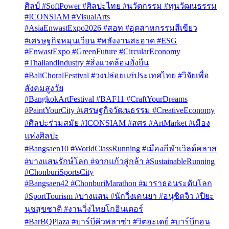
ศิลป์ #SoftPower #ศิลปะไทย #นวัตกรรม #ทุนวัฒนธรรม
#ICONSIAM #VisualArts
#AsiaEnwastExpo2026 #สอท #อุตสาหกรรมสีเขียว
#เศรษฐกิจหมุนเวียน #พลังงานสะอาด #ESG
#EnwastExpo #GreenFuture #CircularEconomy
#ThailandIndustry #สิ่งแวดล้อมยั่งยืน
#BaliChoralFestival #วงปล่อยแก่ประเทศไทย #วิจัยเพื่อ
สังคมสูงวัย
#BangkokArtFestival #BAF11 #CraftYourDreams
#PaintYourCity #เศรษฐกิจวัฒนธรรม #CreativeEconomy
#ศิลปะร่วมสมัย #ICONSIAM #สศร #ArtMarket #เมือง
แห่งศิลปะ
#Bangsaen10 #WorldClassRunning #เมืองกีฬาเวิลด์คลาส
#บางแสนรักษ์โลก #จากแก้วสู่กล้า #SustainableRunning
#ChonburiSportsCity
#Bangsaen42 #ChonburiMarathon #มาราธอนระดับโลก
#SportTourism #บางแสน #นักวิ่งเคนยา #อนุชิตจิว #ปิยะ
นุชสุขชาติ #งานวิ่งไทยโกอินเตอร์
#BarBQPlaza #บาร์บีคิวพลาซ่า #วิตอะเดย์ #บาร์บีกอน