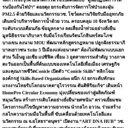
รนป้องกันไฟป่า” ดอยตุง ยกระดับการจัดการไฟป่าและฝุ่น
PM2.5 ด้วยวิจัยและนวัตกรรม
วช. โชว์ผลงานวิจัยรับมืออุทกภัย
เดินหน้าบริหารจัดการน้ำด้วย ววน. ครอบคลุม 10 จังหวัด ยก
ระดับระบบเตือนภัย-ข้อมูลกลาง ลดเสี่ยงน้ำท่วมอย่างยั่งยืน
มูลนิธิธรรมาภิบาลฯ จับมือโรงเรียนรัตนโกสินทร์สมโภช
บางเขน ลงนาม MOU พัฒนาหลักสูตรกฎหมาย ปลูกฝังธรรมาภิ
บาลเยาวชน ระยะ 5 ปี
เมืองแห่งอนาคต” ต้องไม่พัฒนาแบบแยก
ส่วน วีเอ็นยู เอเชีย แปซิฟิค เชื่อม 3 อุตสาหกรรมสำคัญ วางภาค
ตะวันออกเป็นพื้นที่ต้นแบบของเทคโนโลยีเพื่อเมือง เศรษฐกิจ
และคุณภาพชีวิต
Conicle เปิดตัว “Conicle Skills” พลิกโฉม
องค์กรสู่ Skills-Based Organization ผนึก AI ยกระดับทักษะ
แรงงานไทยรับโลกอนาคต
“อุไรวรรณ ตันติพิริยะกิจ” เดินหน้า
HomePro Circular Economy มุ่งเปลี่ยนของเก่าสู่ผลิตภัณฑ์
หมุนเวียน สร้างการเติบโตอย่างยั่งยืน
“ยศชนัน” ตรวจเยี่ยมชม
โครงการแก้ไขปัญหาความยากจน นำกลไก อววน. ร่วมสร้าง
กลไกความร่วมมือในพื้นที่ ขับเคลื่อนด้วยเทคโนโลยีและ
นวัตกรรม ณ จ.ยโสธร
“ดนุพร” เปิดงาน “ART DNA HUB” วช.