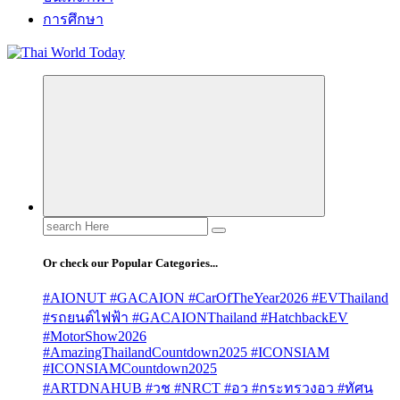
การศึกษา
Search
for:
Or check our Popular Categories...
#AIONUT #GACAION #CarOfTheYear2026 #EVThailand
#รถยนต์ไฟฟ้า #GACAIONThailand #HatchbackEV
#MotorShow2026
#AmazingThailandCountdown2025 #ICONSIAM
#ICONSIAMCountdown2025
#ARTDNAHUB #วช #NRCT #อว #กระทรวงอว #ทัศน