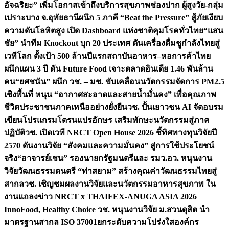
อัจฉริยะ” เพิ่มโอกาสเข้าถึงบริการสุขภาพช่องปาก ผู้สูงวัย-กลุ่ม
เปราะบาง จ.อุทัยธานี
ผนึก 5 ภาคี “Beat the Pressure” สู้ภัยเงียบ
ความดันโลหิตสูง เปิด Dashboard แห่งชาติคุมโรคทั่วไทย
“แสน
ชัย” นำทีม Knockout บุก 20 ประเทศ ดันเครื่องดื่มชูกำลังไทยสู่
เวทีโลก ตั้งเป้า 500 ล้านปีแรก
สถาบันอาหาร–หอการค้าไทย
ผนึกแผน 3 ปี ดัน Future Food เจาะตลาดอินเดีย 1.46 พันล้าน
คน
“ยศชนัน” ผนึก วช. – มช. ขับเคลื่อนนวัตกรรมจัดการ PM2.5
เชิงพื้นที่ หนุน “อากาศสะอาดและสายน้ำมั่นคง” เพื่อคุณภาพ
ชีวิตประชาชนภาคเหนืออย่างยั่งยืน
วช. ปั้นเยาวชน AI จัดอบรม
เขียนโปรแกรมโดรนแปรอักษร เสริมทักษะนวัตกรรมสู่ภาค
ปฏิบัติ
วช. เปิดเวที NRCT Open House 2026 ชี้ทิศทางทุนวิจัยปี
2570 ดันงานวิจัย “สังคมและความมั่นคง” สู่การใช้ประโยชน์
จริง
“อาจารย์เชน” รองนายกรัฐมนตรีและ รมว.อว. หนุนงาน
วิจัยวัฒนธรรมดนตรี “ท่าสยาม” สร้างคุณค่าวัฒนธรรมไทยสู่
สากล
วช. เชิญชมผลงานวิจัยและนวัตกรรมอาหารสุขภาพ ใน
งานแถลงข่าว NRCT x THAIFEX-ANUGA ASIA 2026
InnoFood, Healthy Choice
วช. หนุนงานวิจัย ม.สวนดุสิต นำ
มาตรฐานสากล ISO 37001ยกระดับความโปร่งใสองค์กร