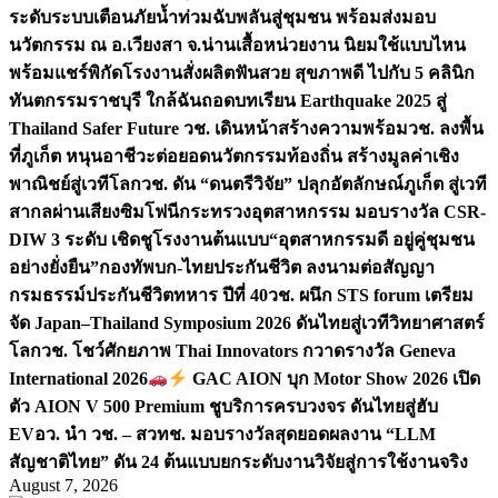
ระดับระบบเตือนภัยน้ำท่วมฉับพลันสู่ชุมชน พร้อมส่งมอบ
นวัตกรรม ณ อ.เวียงสา จ.น่าน
เสื้อหน่วยงาน นิยมใช้แบบไหน
พร้อมแชร์พิกัดโรงงานสั่งผลิต
ฟันสวย สุขภาพดี ไปกับ 5 คลินิก
ทันตกรรมราชบุรี ใกล้ฉัน
ถอดบทเรียน Earthquake 2025 สู่
Thailand Safer Future วช. เดินหน้าสร้างความพร้อม
วช. ลงพื้น
ที่ภูเก็ต หนุนอาชีวะต่อยอดนวัตกรรมท้องถิ่น สร้างมูลค่าเชิง
พาณิชย์สู่เวทีโลก
วช. ดัน “ดนตรีวิจัย” ปลุกอัตลักษณ์ภูเก็ต สู่เวที
สากลผ่านเสียงซิมโฟนี
กระทรวงอุตสาหกรรม มอบรางวัล CSR-
DIW 3 ระดับ เชิดชูโรงงานต้นแบบ“อุตสาหกรรมดี อยู่คู่ชุมชน
อย่างยั่งยืน”
กองทัพบก-ไทยประกันชีวิต ลงนามต่อสัญญา
กรมธรรม์ประกันชีวิตทหาร ปีที่ 40
วช. ผนึก STS forum เตรียม
จัด Japan–Thailand Symposium 2026 ดันไทยสู่เวทีวิทยาศาสตร์
โลก
วช. โชว์ศักยภาพ Thai Innovators กวาดรางวัล Geneva
International 2026
GAC AION บุก Motor Show 2026 เปิด
ตัว AION V 500 Premium ชูบริการครบวงจร ดันไทยสู่ฮับ
EV
อว. นำ วช. – สวทช. มอบรางวัลสุดยอดผลงาน “LLM
สัญชาติไทย” ดัน 24 ต้นแบบยกระดับงานวิจัยสู่การใช้งานจริง
August 7, 2026