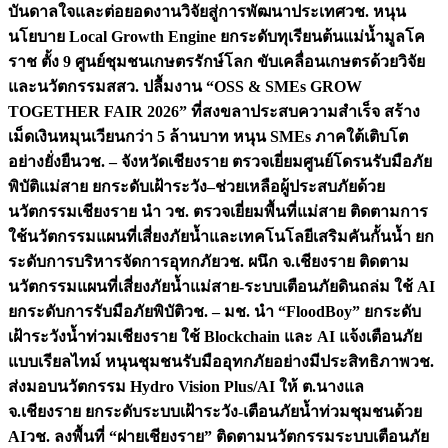
บันดาลใจและต่อยอดงานวิจัยสู่การพัฒนาประเทศ
วช. หนุน
นโยบาย Local Growth Engine ยกระดับทุเรียนต้นแม่น้ำมูลโค
ราช ตั้ง 9 ศูนย์ชุมชนเกษตรรักษ์โลก ขับเคลื่อนเกษตรด้วยวิจัย
และนวัตกรรม
สสว. ปลื้มงาน “OSS & SMEs GROW
TOGETHER FAIR 2026” ที่สงขลาประสบความสำเร็จ สร้าง
เม็ดเงินหมุนเวียนกว่า 5 ล้านบาท หนุน SMEs ภาคใต้เติบโต
อย่างยั่งยืน
วช. – จังหวัดเชียงราย ตรวจเยี่ยมศูนย์โดรนรับมือภัย
พิบัติแม่สาย ยกระดับเฝ้าระวัง–ช่วยเหลือผู้ประสบภัยด้วย
นวัตกรรม
เชียงราย นำ วช. ตรวจเยี่ยมพื้นที่แม่สาย ติดตามการ
ใช้นวัตกรรมแผนที่เสี่ยงภัยน้ำและเทคโนโลยีเสริมคันกั้นน้ำ ยก
ระดับการบริหารจัดการอุทกภัย
วช. ผนึก จ.เชียงราย ติดตาม
นวัตกรรมแผนที่เสี่ยงภัยน้ำแม่สาย-ระบบเตือนภัยดินถล่ม ใช้ AI
ยกระดับการรับมือภัยพิบัติ
วช. – มช. นำ “FloodBoy” ยกระดับ
เฝ้าระวังน้ำท่วมเชียงราย ใช้ Blockchain และ AI แจ้งเตือนภัย
แบบเรียลไทม์ หนุนชุมชนรับมืออุทกภัยอย่างมีประสิทธิภาพ
วช.
ส่งมอบนวัตกรรม Hydro Vision Plus/AI ให้ ต.นางแล
จ.เชียงราย ยกระดับระบบเฝ้าระวัง-เตือนภัยน้ำท่วมชุมชนด้วย
AI
วช. ลงพื้นที่ “ฝายเชียงราย” ติดตามนวัตกรรมระบบเตือนภัย