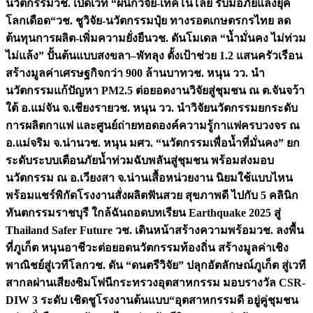
นวัตกรรม
วช. เปิดเวที “ผนึกวิจัย-เทคโนโลยี รับมือภัยแล้งยุค
โลกเดือด“
วช. ชูวิจัย-นวัตกรรมปุ๋ย ทางรอดเกษตรกรไทย ลด
ต้นทุนการผลิต-เพิ่มความยั่งยืน
วช. ดันโมเดล “น้ำมั่นคง ไม่ท่วม
ไม่แล้ง” ปั้นต้นแบบสงขลา–พัทลุง ตั้งเป้าช่วย 1.2 แสนครัวเรือน
สร้างมูลค่าเศรษฐกิจกว่า 900 ล้านบาท
วช. หนุน วว. นำ
นวัตกรรมแก้ปัญหา PM2.5 ต่อยอดงานวิจัยสู่ชุมชน ณ ต.จันจว้า
ใต้ อ.แม่จัน จ.เชียงราย
วช. หนุน วว. นำวิจัยนวัตกรรมยกระดับ
การผลิตกาแฟ และศูนย์ถ่ายทอดองค์ความรู้กาแฟครบวงจร ณ
อ.แม่จริม จ.น่าน
วช. หนุน มศว. “นวัตกรรมเพื่อน้ำที่มั่นคง” ยก
ระดับระบบเตือนภัยน้ำท่วมฉับพลันสู่ชุมชน พร้อมส่งมอบ
นวัตกรรม ณ อ.เวียงสา จ.น่าน
เสื้อหน่วยงาน นิยมใช้แบบไหน
พร้อมแชร์พิกัดโรงงานสั่งผลิต
ฟันสวย สุขภาพดี ไปกับ 5 คลินิก
ทันตกรรมราชบุรี ใกล้ฉัน
ถอดบทเรียน Earthquake 2025 สู่
Thailand Safer Future วช. เดินหน้าสร้างความพร้อม
วช. ลงพื้น
ที่ภูเก็ต หนุนอาชีวะต่อยอดนวัตกรรมท้องถิ่น สร้างมูลค่าเชิง
พาณิชย์สู่เวทีโลก
วช. ดัน “ดนตรีวิจัย” ปลุกอัตลักษณ์ภูเก็ต สู่เวที
สากลผ่านเสียงซิมโฟนี
กระทรวงอุตสาหกรรม มอบรางวัล CSR-
DIW 3 ระดับ เชิดชูโรงงานต้นแบบ“อุตสาหกรรมดี อยู่คู่ชุมชน