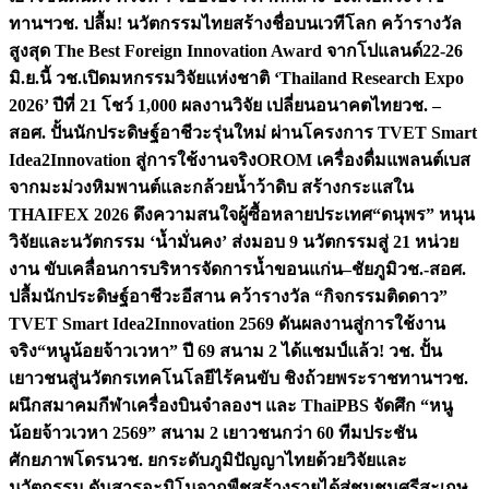
ทานฯ
วช. ปลื้ม! นวัตกรรมไทยสร้างชื่อบนเวทีโลก คว้ารางวัล
สูงสุด The Best Foreign Innovation Award จากโปแลนด์
22-26
มิ.ย.นี้ วช.เปิดมหกรรมวิจัยแห่งชาติ ‘Thailand Research Expo
2026’ ปีที่ 21 โชว์ 1,000 ผลงานวิจัย เปลี่ยนอนาคตไทย
วช. –
สอศ. ปั้นนักประดิษฐ์อาชีวะรุ่นใหม่ ผ่านโครงการ TVET Smart
Idea2Innovation สู่การใช้งานจริง
OROM เครื่องดื่มแพลนต์เบส
จากมะม่วงหิมพานต์และกล้วยน้ำว้าดิบ สร้างกระแสใน
THAIFEX 2026 ดึงความสนใจผู้ซื้อหลายประเทศ
“ดนุพร” หนุน
วิจัยและนวัตกรรม ‘น้ำมั่นคง’ ส่งมอบ 9 นวัตกรรมสู่ 21 หน่วย
งาน ขับเคลื่อนการบริหารจัดการน้ำขอนแก่น–ชัยภูมิ
วช.-สอศ.
ปลื้มนักประดิษฐ์อาชีวะอีสาน คว้ารางวัล “กิจกรรมติดดาว”
TVET Smart Idea2Innovation 2569 ดันผลงานสู่การใช้งาน
จริง
“หนูน้อยจ้าวเวหา” ปี 69 สนาม 2 ได้แชมป์แล้ว! วช. ปั้น
เยาวชนสู่นวัตกรเทคโนโลยีไร้คนขับ ชิงถ้วยพระราชทานฯ
วช.
ผนึกสมาคมกีฬาเครื่องบินจำลองฯ และ ThaiPBS จัดศึก “หนู
น้อยจ้าวเวหา 2569” สนาม 2 เยาวชนกว่า 60 ทีมประชัน
ศักยภาพโดรน
วช. ยกระดับภูมิปัญญาไทยด้วยวิจัยและ
นวัตกรรม ดันสารอะมิโนจากพืชสร้างรายได้สู่ชุมชนศรีสะเกษ