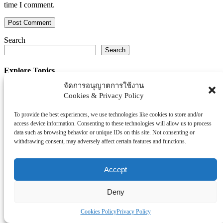
time I comment.
Search
Search
Explore Topics
จัดการอนุญาตการใช้งาน
Thaiworldtoday
Cookies & Privacy Policy
Uncategorized
การศึกษา
To provide the best experiences, we use technologies like cookies to store and/or
ธุรกิจ/ประกัน/การเงิน
access device information. Consenting to these technologies will allow us to process
data such as browsing behavior or unique IDs on this site. Not consenting or
บันเทิง/กีฬา
withdrawing consent, may adversely affect certain features and functions.
ภาครัฐ/ราชการ
ยานยนต์
Accept
อสังหา
โรงพยบาล/สุขภาพ/ความงาม
Deny
โรงแรม/ท่องเที่ยว/อาหาร
Cookies Policy
Privacy Policy
Tag Clouds