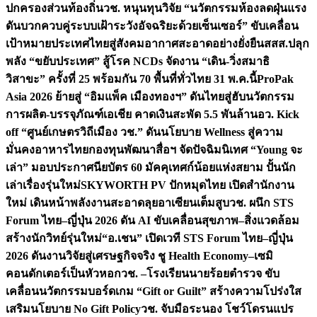
ปกครองส่วนท้องถิ่น
วช. หนุนทุนวิจัย “นวัตกรรมห้องลดฝุ่นแรง
ดันบวกควบคู่ระบบเฝ้าระวังอัจฉริยะด้วยเซ็นเซอร์” ขับเคลื่อน
เป้าหมายประเทศไทยสู่สังคมอากาศสะอาดอย่างยั่งยืน
สสส.ปลุก
พลัง “ขยับประเทศ” สู้โรค NCDs จัดงาน “เดิน-วิ่งสมาธิ
วิสาขะ” ครั้งที่ 25 พร้อมกัน 70 พื้นที่ทั่วไทย 31 พ.ค.นี้
ProPak
Asia 2026 ย้ายสู่ “อิมแพ็ค เมืองทองฯ” ดันไทยสู่ฮับนวัตกรรม
การผลิต-บรรจุภัณฑ์เอเชีย คาดเงินสะพัด 5.5 พันล้าน
อว. Kick
off “ศูนย์เกษตรวิถีเมือง วช.” ดันนโยบาย Wellness สู่ความ
มั่นคงอาหารไทย
กองทุนพัฒนาสื่อฯ จัดปัจฉิมนิเทศ “Young จะ
เล่า” มอบประกาศนียบัตร 60 มัคคุเทศก์น้อยแห่งสยาม ปั้นนัก
เล่าเรื่องรุ่นใหม่
SKYWORTH PV ปักหมุดไทย เปิดสำนักงาน
ใหม่ เดินหน้าพลังงานสะอาดลุยอาเซียนเต็มสูบ
วช. ผนึก STS
Forum ไทย–ญี่ปุ่น 2026 ดัน AI ขับเคลื่อนสุขภาพ–สิ่งแวดล้อม
สร้างนักวิทย์รุ่นใหม่
“อ.เชน” เปิดเวที STS Forum ไทย–ญี่ปุ่น
2026 ดันงานวิจัยสู่เศรษฐกิจจริง ชู Health Economy–เซมิ
คอนดักเตอร์เป็นหัวหอก
วช. –โรงเรียนนายร้อยตำรวจ ขับ
เคลื่อนนวัตกรรมบอร์ดเกม “Gift or Guilt” สร้างความโปร่งใส
เสริมนโยบาย No Gift Policy
วช. จับมือระนอง โชว์โดรนแปร