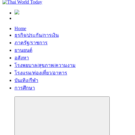
Home
ธุรกิจ/ประกัน/การเงิน
ภาครัฐ/ราชการ
ยานยนต์
อสังหา
โรงพยบาล/สุขภาพ/ความงาม
โรงแรม/ท่องเที่ยว/อาหาร
บันเทิง/กีฬา
การศึกษา