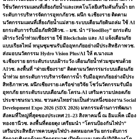
ใช้นวัตกรรมแผนที่เสี่ยงภัยน้ำและเทคโนโลยีเสริมคันกั้นน้ำ ยก
ระดับการบริหารจัดการอุทกภัย
วช. ผนึก จ.เชียงราย ติดตาม
นวัตกรรมแผนที่เสี่ยงภัยน้ำแม่สาย-ระบบเตือนภัยดินถล่ม ใช้ AI
ยกระดับการรับมือภัยพิบัติ
วช. – มช. นำ “FloodBoy” ยกระดับ
เฝ้าระวังน้ำท่วมเชียงราย ใช้ Blockchain และ AI แจ้งเตือนภัย
แบบเรียลไทม์ หนุนชุมชนรับมืออุทกภัยอย่างมีประสิทธิภาพ
วช.
ส่งมอบนวัตกรรม Hydro Vision Plus/AI ให้ ต.นางแล
จ.เชียงราย ยกระดับระบบเฝ้าระวัง-เตือนภัยน้ำท่วมชุมชนด้วย
AI
วช. ลงพื้นที่ “ฝายเชียงราย” ติดตามนวัตกรรมระบบเตือนภัย
น้ำท่วม ยกระดับการบริหารจัดการน้ำ รับมืออุทกภัยอย่างมีประ
สิทธิภาพ
วช. ผนึกเชียงราย-เครือข่ายวิจัย โชว์นวัตกรรมรับมือ
อุทกภัย ยกระดับระบบเตือนภัย-โดรน-AI เสริมความปลอดภัย
ประชาชน
รมว.พม. ชวนคนไทยร่วมเป็นส่วนหนึ่งของงาน Social
Development Expo 2026 (SDX 2026) มหกรรมด้านการพัฒนา
สังคมที่ใหญ่ที่สุดของประเทศ 21–23 สิงหาคมนี้ ณ อิมแพ็ค เมือง
ทองธานี
วช. ลงพื้นที่ดอยตุง เตรียมนำ “โดรนป้องกันไฟป่า”
เสริมประสิทธิภาพควบคุมไฟป่า-ลดหมอกควัน ยกระดับการ
จัดการเชิงรุกด้วยนวัตกรรม
วช.เปิดต้นแบบ “ศูนย์ปฏิบัติการโด