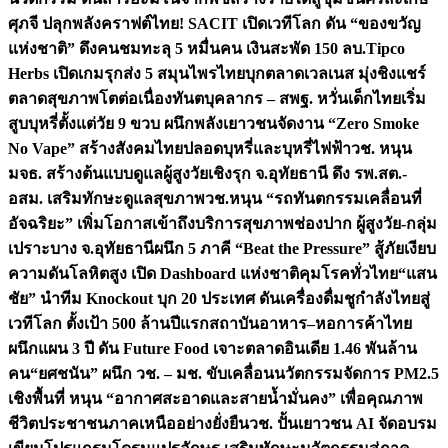
ศุภจี ปลุกพลังคราฟต์ไทย! SACIT เปิดเวทีโลก ดัน “ของขวัญ
แห่งชาติ” ดึงคนชมทะลุ 5 หมื่นคน เงินสะพัด 150 ลบ.
Tipco
Herbs เปิดเกมรุกส่ง 5 สมุนไพรไทยบุกตลาดเวลเนส มุ่งชิงแชร์
ตลาดสุขภาพโตต่อเนื่อง
ทันตบุคลากร – สพฐ. หวั่นเด็กไทยเริ่ม
สูบบุหรี่ตั้งแต่วัย 9 ขวบ ผนึกพลังเยาวชนจัดงาน “Zero Smoke
No Vape” สร้างสังคมไทยปลอดบุหรี่และบุหรี่ไฟฟ้า
วช. หนุน
มจธ. สร้างต้นแบบดูแลผู้สูงวัยเชิงรุก จ.อุทัยธานี ดึง รพ.สต.-
อสม. เสริมทักษะดูแลสุขภาพ
วช.หนุน “รถทันตกรรมเคลื่อนที่
อัจฉริยะ” เพิ่มโอกาสเข้าถึงบริการสุขภาพช่องปาก ผู้สูงวัย-กลุ่ม
เปราะบาง จ.อุทัยธานี
ผนึก 5 ภาคี “Beat the Pressure” สู้ภัยเงียบ
ความดันโลหิตสูง เปิด Dashboard แห่งชาติคุมโรคทั่วไทย
“แสน
ชัย” นำทีม Knockout บุก 20 ประเทศ ดันเครื่องดื่มชูกำลังไทยสู่
เวทีโลก ตั้งเป้า 500 ล้านปีแรก
สถาบันอาหาร–หอการค้าไทย
ผนึกแผน 3 ปี ดัน Future Food เจาะตลาดอินเดีย 1.46 พันล้าน
คน
“ยศชนัน” ผนึก วช. – มช. ขับเคลื่อนนวัตกรรมจัดการ PM2.5
เชิงพื้นที่ หนุน “อากาศสะอาดและสายน้ำมั่นคง” เพื่อคุณภาพ
ชีวิตประชาชนภาคเหนืออย่างยั่งยืน
วช. ปั้นเยาวชน AI จัดอบรม