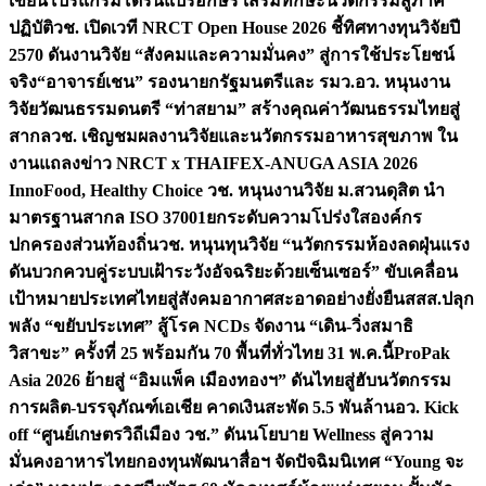
เขียนโปรแกรมโดรนแปรอักษร เสริมทักษะนวัตกรรมสู่ภาค
ปฏิบัติ
วช. เปิดเวที NRCT Open House 2026 ชี้ทิศทางทุนวิจัยปี
2570 ดันงานวิจัย “สังคมและความมั่นคง” สู่การใช้ประโยชน์
จริง
“อาจารย์เชน” รองนายกรัฐมนตรีและ รมว.อว. หนุนงาน
วิจัยวัฒนธรรมดนตรี “ท่าสยาม” สร้างคุณค่าวัฒนธรรมไทยสู่
สากล
วช. เชิญชมผลงานวิจัยและนวัตกรรมอาหารสุขภาพ ใน
งานแถลงข่าว NRCT x THAIFEX-ANUGA ASIA 2026
InnoFood, Healthy Choice
วช. หนุนงานวิจัย ม.สวนดุสิต นำ
มาตรฐานสากล ISO 37001ยกระดับความโปร่งใสองค์กร
ปกครองส่วนท้องถิ่น
วช. หนุนทุนวิจัย “นวัตกรรมห้องลดฝุ่นแรง
ดันบวกควบคู่ระบบเฝ้าระวังอัจฉริยะด้วยเซ็นเซอร์” ขับเคลื่อน
เป้าหมายประเทศไทยสู่สังคมอากาศสะอาดอย่างยั่งยืน
สสส.ปลุก
พลัง “ขยับประเทศ” สู้โรค NCDs จัดงาน “เดิน-วิ่งสมาธิ
วิสาขะ” ครั้งที่ 25 พร้อมกัน 70 พื้นที่ทั่วไทย 31 พ.ค.นี้
ProPak
Asia 2026 ย้ายสู่ “อิมแพ็ค เมืองทองฯ” ดันไทยสู่ฮับนวัตกรรม
การผลิต-บรรจุภัณฑ์เอเชีย คาดเงินสะพัด 5.5 พันล้าน
อว. Kick
off “ศูนย์เกษตรวิถีเมือง วช.” ดันนโยบาย Wellness สู่ความ
มั่นคงอาหารไทย
กองทุนพัฒนาสื่อฯ จัดปัจฉิมนิเทศ “Young จะ