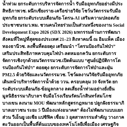
น้ำท่วม ยกระดับการบริหารจัดการน้ำ รับมืออุทกภัยอย่างมีประ
สิทธิภาพ
วช. ผนึกเชียงราย-เครือข่ายวิจัย โชว์นวัตกรรมรับมือ
อุทกภัย ยกระดับระบบเตือนภัย-โดรน-AI เสริมความปลอดภัย
ประชาชน
รมว.พม. ชวนคนไทยร่วมเป็นส่วนหนึ่งของงาน Social
Development Expo 2026 (SDX 2026) มหกรรมด้านการพัฒนา
สังคมที่ใหญ่ที่สุดของประเทศ 21–23 สิงหาคมนี้ ณ อิมแพ็ค เมือง
ทองธานี
วช. ลงพื้นที่ดอยตุง เตรียมนำ “โดรนป้องกันไฟป่า”
เสริมประสิทธิภาพควบคุมไฟป่า-ลดหมอกควัน ยกระดับการ
จัดการเชิงรุกด้วยนวัตกรรม
วช.เปิดต้นแบบ “ศูนย์ปฏิบัติการโด
รนป้องกันไฟป่า” ดอยตุง ยกระดับการจัดการไฟป่าและฝุ่น
PM2.5 ด้วยวิจัยและนวัตกรรม
วช. โชว์ผลงานวิจัยรับมืออุทกภัย
เดินหน้าบริหารจัดการน้ำด้วย ววน. ครอบคลุม 10 จังหวัด ยก
ระดับระบบเตือนภัย-ข้อมูลกลาง ลดเสี่ยงน้ำท่วมอย่างยั่งยืน
มูลนิธิธรรมาภิบาลฯ จับมือโรงเรียนรัตนโกสินทร์สมโภช
บางเขน ลงนาม MOU พัฒนาหลักสูตรกฎหมาย ปลูกฝังธรรมาภิ
บาลเยาวชน ระยะ 5 ปี
เมืองแห่งอนาคต” ต้องไม่พัฒนาแบบแยก
ส่วน วีเอ็นยู เอเชีย แปซิฟิค เชื่อม 3 อุตสาหกรรมสำคัญ วางภาค
ตะวันออกเป็นพื้นที่ต้นแบบของเทคโนโลยีเพื่อเมือง เศรษฐกิจ