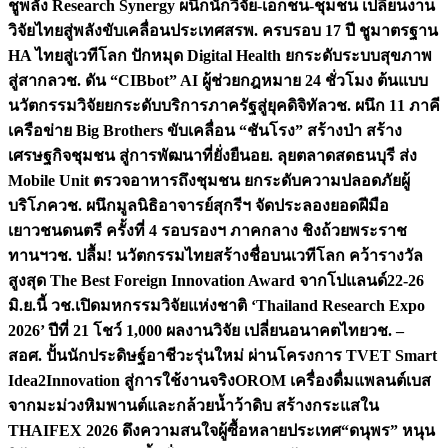
ชูพลัง Research Synergy ผนึกนักวิจัย-เอกชน-ชุมชน เปลี่ยนงาน
วิจัยไทยสู่พลังขับเคลื่อนประเทศ
สรพ. ครบรอบ 17 ปี ชูมาตรฐาน
HA ไทยสู่เวทีโลก ปักหมุด Digital Health ยกระดับระบบสุขภาพ
สู่สากล
วช. ดัน “CIBbot” AI ผู้ช่วยกฎหมาย 24 ชั่วโมง ต้นแบบ
นวัตกรรมวิจัยยกระดับบริการภาครัฐสู่ยุคดิจิทัล
วช. ผนึก 11 ภาคี
เครือข่าย Big Brothers ขับเคลื่อน “ชันโรง” สร้างป่า สร้าง
เศรษฐกิจชุมชน สู่การพัฒนาที่ยั่งยืน
อย. ลุยตลาดสดธนบุรี ส่ง
Mobile Unit ตรวจอาหารถึงชุมชน ยกระดับความปลอดภัยผู้
บริโภค
วช. ผนึกมูลนิธิอาจารย์สุกรีฯ จัดประลองยอดฝีมือ
เยาวชนดนตรี ครั้งที่ 4 รอบรองฯ ภาคกลาง ชิงถ้วยพระราช
ทานฯ
วช. ปลื้ม! นวัตกรรมไทยสร้างชื่อบนเวทีโลก คว้ารางวัล
สูงสุด The Best Foreign Innovation Award จากโปแลนด์
22-26
มิ.ย.นี้ วช.เปิดมหกรรมวิจัยแห่งชาติ ‘Thailand Research Expo
2026’ ปีที่ 21 โชว์ 1,000 ผลงานวิจัย เปลี่ยนอนาคตไทย
วช. –
สอศ. ปั้นนักประดิษฐ์อาชีวะรุ่นใหม่ ผ่านโครงการ TVET Smart
Idea2Innovation สู่การใช้งานจริง
OROM เครื่องดื่มแพลนต์เบส
จากมะม่วงหิมพานต์และกล้วยน้ำว้าดิบ สร้างกระแสใน
THAIFEX 2026 ดึงความสนใจผู้ซื้อหลายประเทศ
“ดนุพร” หนุน