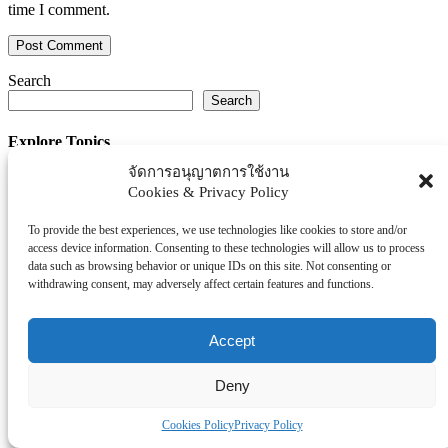
time I comment.
Search
Search
Explore Topics
จัดการอนุญาตการใช้งาน
Thaiworldtoday
Cookies & Privacy Policy
Uncategorized
การศึกษา
To provide the best experiences, we use technologies like cookies to store and/or
ธุรกิจ/ประกัน/การเงิน
access device information. Consenting to these technologies will allow us to process
data such as browsing behavior or unique IDs on this site. Not consenting or
บันเทิง/กีฬา
withdrawing consent, may adversely affect certain features and functions.
ภาครัฐ/ราชการ
ยานยนต์
Accept
อสังหา
โรงพยบาล/สุขภาพ/ความงาม
Deny
โรงแรม/ท่องเที่ยว/อาหาร
Cookies Policy
Privacy Policy
Tag Clouds