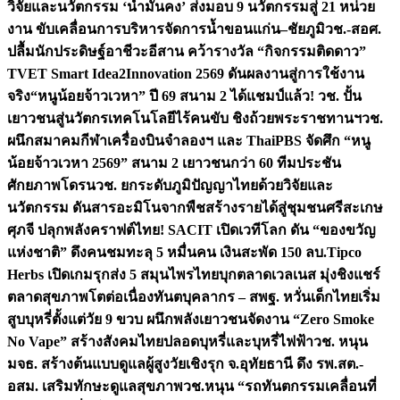
วิจัยและนวัตกรรม ‘น้ำมั่นคง’ ส่งมอบ 9 นวัตกรรมสู่ 21 หน่วย
งาน ขับเคลื่อนการบริหารจัดการน้ำขอนแก่น–ชัยภูมิ
วช.-สอศ.
ปลื้มนักประดิษฐ์อาชีวะอีสาน คว้ารางวัล “กิจกรรมติดดาว”
TVET Smart Idea2Innovation 2569 ดันผลงานสู่การใช้งาน
จริง
“หนูน้อยจ้าวเวหา” ปี 69 สนาม 2 ได้แชมป์แล้ว! วช. ปั้น
เยาวชนสู่นวัตกรเทคโนโลยีไร้คนขับ ชิงถ้วยพระราชทานฯ
วช.
ผนึกสมาคมกีฬาเครื่องบินจำลองฯ และ ThaiPBS จัดศึก “หนู
น้อยจ้าวเวหา 2569” สนาม 2 เยาวชนกว่า 60 ทีมประชัน
ศักยภาพโดรน
วช. ยกระดับภูมิปัญญาไทยด้วยวิจัยและ
นวัตกรรม ดันสารอะมิโนจากพืชสร้างรายได้สู่ชุมชนศรีสะเกษ
ศุภจี ปลุกพลังคราฟต์ไทย! SACIT เปิดเวทีโลก ดัน “ของขวัญ
แห่งชาติ” ดึงคนชมทะลุ 5 หมื่นคน เงินสะพัด 150 ลบ.
Tipco
Herbs เปิดเกมรุกส่ง 5 สมุนไพรไทยบุกตลาดเวลเนส มุ่งชิงแชร์
ตลาดสุขภาพโตต่อเนื่อง
ทันตบุคลากร – สพฐ. หวั่นเด็กไทยเริ่ม
สูบบุหรี่ตั้งแต่วัย 9 ขวบ ผนึกพลังเยาวชนจัดงาน “Zero Smoke
No Vape” สร้างสังคมไทยปลอดบุหรี่และบุหรี่ไฟฟ้า
วช. หนุน
มจธ. สร้างต้นแบบดูแลผู้สูงวัยเชิงรุก จ.อุทัยธานี ดึง รพ.สต.-
อสม. เสริมทักษะดูแลสุขภาพ
วช.หนุน “รถทันตกรรมเคลื่อนที่