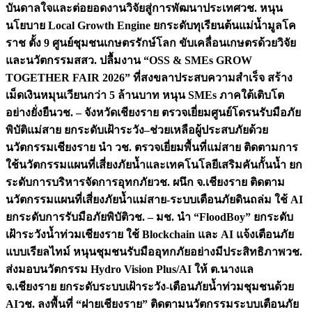
บันดาลใจและต่อยอดงานวิจัยสู่การพัฒนาประเทศ
วช. หนุน
นโยบาย Local Growth Engine ยกระดับทุเรียนต้นแม่น้ำมูลโค
ราช ตั้ง 9 ศูนย์ชุมชนเกษตรรักษ์โลก ขับเคลื่อนเกษตรด้วยวิจัย
และนวัตกรรม
สสว. ปลื้มงาน “OSS & SMEs GROW
TOGETHER FAIR 2026” ที่สงขลาประสบความสำเร็จ สร้าง
เม็ดเงินหมุนเวียนกว่า 5 ล้านบาท หนุน SMEs ภาคใต้เติบโต
อย่างยั่งยืน
วช. – จังหวัดเชียงราย ตรวจเยี่ยมศูนย์โดรนรับมือภัย
พิบัติแม่สาย ยกระดับเฝ้าระวัง–ช่วยเหลือผู้ประสบภัยด้วย
นวัตกรรม
เชียงราย นำ วช. ตรวจเยี่ยมพื้นที่แม่สาย ติดตามการ
ใช้นวัตกรรมแผนที่เสี่ยงภัยน้ำและเทคโนโลยีเสริมคันกั้นน้ำ ยก
ระดับการบริหารจัดการอุทกภัย
วช. ผนึก จ.เชียงราย ติดตาม
นวัตกรรมแผนที่เสี่ยงภัยน้ำแม่สาย-ระบบเตือนภัยดินถล่ม ใช้ AI
ยกระดับการรับมือภัยพิบัติ
วช. – มช. นำ “FloodBoy” ยกระดับ
เฝ้าระวังน้ำท่วมเชียงราย ใช้ Blockchain และ AI แจ้งเตือนภัย
แบบเรียลไทม์ หนุนชุมชนรับมืออุทกภัยอย่างมีประสิทธิภาพ
วช.
ส่งมอบนวัตกรรม Hydro Vision Plus/AI ให้ ต.นางแล
จ.เชียงราย ยกระดับระบบเฝ้าระวัง-เตือนภัยน้ำท่วมชุมชนด้วย
AI
วช. ลงพื้นที่ “ฝายเชียงราย” ติดตามนวัตกรรมระบบเตือนภัย