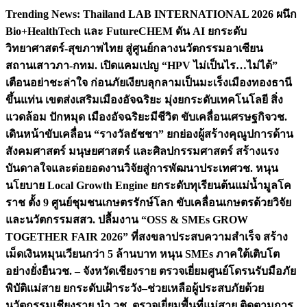
Skip
Trending News:
Thailand LAB INTERNATIONAL 2026 ผนึก
to
Bio+HealthTech และ FutureCHEM ดัน AI ยกระดับ
content
วิทยาศาสตร์-สุขภาพไทย สู่ศูนย์กลางนวัตกรรมอาเซียน
สถานเสาวภา-กทม. เปิดแคมเปญ “HPV ไม่เป็นไร…ไม่ได้”
เตือนอย่าชะล่าใจ ก่อนภัยเงียบลุกลามเป็นมะเร็ง
เมืองทองธานี
ขึ้นแท่น เขตส่งเสริมเมืองอัจฉริยะ มุ่งยกระดับเทคโนโลยี สิ่ง
แวดล้อม ปักหมุด เมืองอัจฉริยะมีชีวิต ขับเคลื่อนเศรษฐกิจ
วช.
เดินหน้าขับเคลื่อน “รางวัลธัชชา” ยกย่องผู้สร้างคุณูปการด้าน
สังคมศาสตร์ มนุษยศาสตร์ และศิลปกรรมศาสตร์ สร้างแรง
บันดาลใจและต่อยอดงานวิจัยสู่การพัฒนาประเทศ
วช. หนุน
นโยบาย Local Growth Engine ยกระดับทุเรียนต้นแม่น้ำมูลโค
ราช ตั้ง 9 ศูนย์ชุมชนเกษตรรักษ์โลก ขับเคลื่อนเกษตรด้วยวิจัย
และนวัตกรรม
สสว. ปลื้มงาน “OSS & SMEs GROW
TOGETHER FAIR 2026” ที่สงขลาประสบความสำเร็จ สร้าง
เม็ดเงินหมุนเวียนกว่า 5 ล้านบาท หนุน SMEs ภาคใต้เติบโต
อย่างยั่งยืน
วช. – จังหวัดเชียงราย ตรวจเยี่ยมศูนย์โดรนรับมือภัย
พิบัติแม่สาย ยกระดับเฝ้าระวัง–ช่วยเหลือผู้ประสบภัยด้วย
นวัตกรรม
เชียงราย นำ วช. ตรวจเยี่ยมพื้นที่แม่สาย ติดตามการ