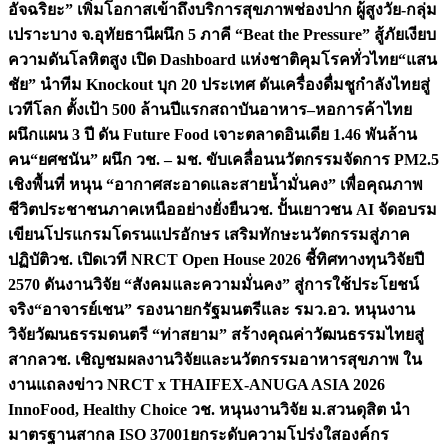
อัจฉริยะ” เพิ่มโอกาสเข้าถึงบริการสุขภาพช่องปาก ผู้สูงวัย-กลุ่ม
เปราะบาง จ.อุทัยธานี
ผนึก 5 ภาคี “Beat the Pressure” สู้ภัยเงียบ
ความดันโลหิตสูง เปิด Dashboard แห่งชาติคุมโรคทั่วไทย
“แสน
ชัย” นำทีม Knockout บุก 20 ประเทศ ดันเครื่องดื่มชูกำลังไทยสู่
เวทีโลก ตั้งเป้า 500 ล้านปีแรก
สถาบันอาหาร–หอการค้าไทย
ผนึกแผน 3 ปี ดัน Future Food เจาะตลาดอินเดีย 1.46 พันล้าน
คน
“ยศชนัน” ผนึก วช. – มช. ขับเคลื่อนนวัตกรรมจัดการ PM2.5
เชิงพื้นที่ หนุน “อากาศสะอาดและสายน้ำมั่นคง” เพื่อคุณภาพ
ชีวิตประชาชนภาคเหนืออย่างยั่งยืน
วช. ปั้นเยาวชน AI จัดอบรม
เขียนโปรแกรมโดรนแปรอักษร เสริมทักษะนวัตกรรมสู่ภาค
ปฏิบัติ
วช. เปิดเวที NRCT Open House 2026 ชี้ทิศทางทุนวิจัยปี
2570 ดันงานวิจัย “สังคมและความมั่นคง” สู่การใช้ประโยชน์
จริง
“อาจารย์เชน” รองนายกรัฐมนตรีและ รมว.อว. หนุนงาน
วิจัยวัฒนธรรมดนตรี “ท่าสยาม” สร้างคุณค่าวัฒนธรรมไทยสู่
สากล
วช. เชิญชมผลงานวิจัยและนวัตกรรมอาหารสุขภาพ ใน
งานแถลงข่าว NRCT x THAIFEX-ANUGA ASIA 2026
InnoFood, Healthy Choice
วช. หนุนงานวิจัย ม.สวนดุสิต นำ
มาตรฐานสากล ISO 37001ยกระดับความโปร่งใสองค์กร