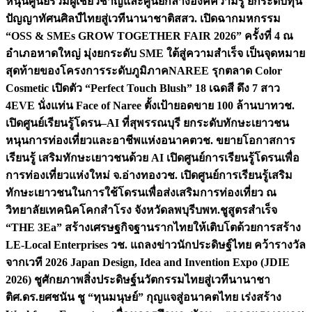
หนุนศูนย์รวมผู้เชี่ยวชาญและศูนย์กลางองค์ความรู้ ยกระดับทุน
ปัญญาทัศนศิลป์ไทยสู่เวทีนานาชาติ
สสว. เปิดฉากมหกรรม
“OSS & SMEs GROW TOGETHER FAIR 2026” ครั้งที่ 4 ณ
อำเภอหาดใหญ่ มุ่งยกระดับ SME ใต้สู่ความสำเร็จ เป็นจุดหมาย
สุดท้ายของโครงการระดับภูมิภาค
NAREE รุกตลาด Color
Cosmetic เปิดตัว “Perfect Touch Blush” 18 เฉดสี ดึง 7 สาว
4EVE นั่งแท่น Face of Naree ตั้งเป้ายอดขาย 100 ล้านบาท
วช.
เปิดศูนย์เรียนรู้โดรน–AI ที่สุพรรณบุรี ยกระดับทักษะเยาวชน
หนุนการท่องเที่ยวและอาชีพแห่งอนาคต
วช. ขยายโอกาสการ
เรียนรู้ เสริมทักษะเยาวชนด้วย AI เปิดศูนย์การเรียนรู้โดรนเพื่อ
การท่องเที่ยวแห่งใหม่ จ.อ่างทอง
วช. เปิดศูนย์การเรียนรู้เสริม
ทักษะเยาวชนในการใช้โดรนเพื่อส่งเสริมการท่องเที่ยว ณ
วิทยาลัยเทคนิคโคกสำโรง จังหวัดลพบุรี
บพท.ชูสูตรสำเร็จ
“THE 3Ea” สร้างเศรษฐกิจฐานรากไทยให้เติบโตด้วยการสร้าง
LE-Local Enterprises
วช. แถลงข่าวนักประดิษฐ์ไทย คว้ารางวัล
จากเวที 2026 Japan Design, Idea and Invention Expo (JDIE
2026) ชูศักยภาพสิ่งประดิษฐ์นวัตกรรมไทยสู่เวทีนานาชา
ติ
ศ.ดร.ยศชนัน ชู “ทุนมนุษย์” กุญแจสู่อนาคตไทย เร่งสร้าง