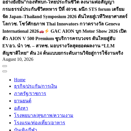
อย่างยั่งยืน”
กองทัพบก-ไทยประกันชีวิต ลงนามต่อสัญญา
กรมธรรม์ประกันชีวิตทหาร ปีที่ 40
วช. ผนึก STS forum เตรียม
จัด Japan–Thailand Symposium 2026 ดันไทยสู่เวทีวิทยาศาสตร์
โลก
วช. โชว์ศักยภาพ Thai Innovators กวาดรางวัล Geneva
International 2026
GAC AION บุก Motor Show 2026 เปิด
ตัว AION V 500 Premium ชูบริการครบวงจร ดันไทยสู่ฮับ
EV
อว. นำ วช. – สวทช. มอบรางวัลสุดยอดผลงาน “LLM
สัญชาติไทย” ดัน 24 ต้นแบบยกระดับงานวิจัยสู่การใช้งานจริง
August 10, 2026
Home
ธุรกิจ/ประกัน/การเงิน
ภาครัฐ/ราชการ
ยานยนต์
อสังหา
โรงพยบาล/สุขภาพ/ความงาม
โรงแรม/ท่องเที่ยว/อาหาร
บันเทิง/กีฬา