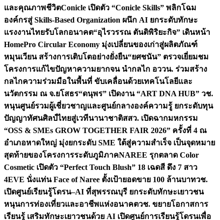
และคุณภาพชีวิต
Conicle เปิดตัว “Conicle Skills” พลิกโฉม
องค์กรสู่ Skills-Based Organization ผนึก AI ยกระดับทักษะ
แรงงานไทยรับโลกอนาคต
“อุไรวรรณ ตันติพิริยะกิจ” เดินหน้า
HomePro Circular Economy มุ่งเปลี่ยนของเก่าสู่ผลิตภัณฑ์
หมุนเวียน สร้างการเติบโตอย่างยั่งยืน
“ยศชนัน” ตรวจเยี่ยมชม
โครงการแก้ไขปัญหาความยากจน นำกลไก อววน. ร่วมสร้าง
กลไกความร่วมมือในพื้นที่ ขับเคลื่อนด้วยเทคโนโลยีและ
นวัตกรรม ณ จ.ยโสธร
“ดนุพร” เปิดงาน “ART DNA HUB” วช.
หนุนศูนย์รวมผู้เชี่ยวชาญและศูนย์กลางองค์ความรู้ ยกระดับทุน
ปัญญาทัศนศิลป์ไทยสู่เวทีนานาชาติ
สสว. เปิดฉากมหกรรม
“OSS & SMEs GROW TOGETHER FAIR 2026” ครั้งที่ 4 ณ
อำเภอหาดใหญ่ มุ่งยกระดับ SME ใต้สู่ความสำเร็จ เป็นจุดหมาย
สุดท้ายของโครงการระดับภูมิภาค
NAREE รุกตลาด Color
Cosmetic เปิดตัว “Perfect Touch Blush” 18 เฉดสี ดึง 7 สาว
4EVE นั่งแท่น Face of Naree ตั้งเป้ายอดขาย 100 ล้านบาท
วช.
เปิดศูนย์เรียนรู้โดรน–AI ที่สุพรรณบุรี ยกระดับทักษะเยาวชน
หนุนการท่องเที่ยวและอาชีพแห่งอนาคต
วช. ขยายโอกาสการ
เรียนรู้ เสริมทักษะเยาวชนด้วย AI เปิดศูนย์การเรียนรู้โดรนเพื่อ