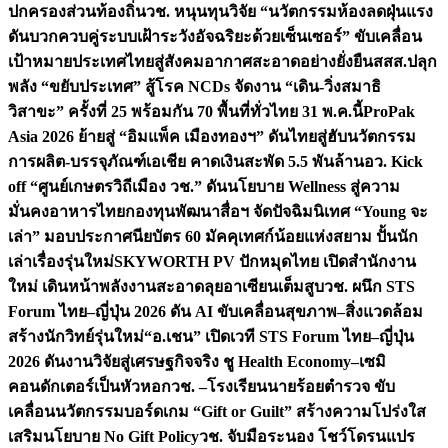
ปกครองส่วนท้องถิ่น
วช. หนุนทุนวิจัย “นวัตกรรมห้องลดฝุ่นแรง
ดันบวกควบคู่ระบบเฝ้าระวังอัจฉริยะด้วยเซ็นเซอร์” ขับเคลื่อน
เป้าหมายประเทศไทยสู่สังคมอากาศสะอาดอย่างยั่งยืน
สสส.ปลุก
พลัง “ขยับประเทศ” สู้โรค NCDs จัดงาน “เดิน-วิ่งสมาธิ
วิสาขะ” ครั้งที่ 25 พร้อมกัน 70 พื้นที่ทั่วไทย 31 พ.ค.นี้
ProPak
Asia 2026 ย้ายสู่ “อิมแพ็ค เมืองทองฯ” ดันไทยสู่ฮับนวัตกรรม
การผลิต-บรรจุภัณฑ์เอเชีย คาดเงินสะพัด 5.5 พันล้าน
อว. Kick
off “ศูนย์เกษตรวิถีเมือง วช.” ดันนโยบาย Wellness สู่ความ
มั่นคงอาหารไทย
กองทุนพัฒนาสื่อฯ จัดปัจฉิมนิเทศ “Young จะ
เล่า” มอบประกาศนียบัตร 60 มัคคุเทศก์น้อยแห่งสยาม ปั้นนัก
เล่าเรื่องรุ่นใหม่
SKYWORTH PV ปักหมุดไทย เปิดสำนักงาน
ใหม่ เดินหน้าพลังงานสะอาดลุยอาเซียนเต็มสูบ
วช. ผนึก STS
Forum ไทย–ญี่ปุ่น 2026 ดัน AI ขับเคลื่อนสุขภาพ–สิ่งแวดล้อม
สร้างนักวิทย์รุ่นใหม่
“อ.เชน” เปิดเวที STS Forum ไทย–ญี่ปุ่น
2026 ดันงานวิจัยสู่เศรษฐกิจจริง ชู Health Economy–เซมิ
คอนดักเตอร์เป็นหัวหอก
วช. –โรงเรียนนายร้อยตำรวจ ขับ
เคลื่อนนวัตกรรมบอร์ดเกม “Gift or Guilt” สร้างความโปร่งใส
เสริมนโยบาย No Gift Policy
วช. จับมือระนอง โชว์โดรนแปร