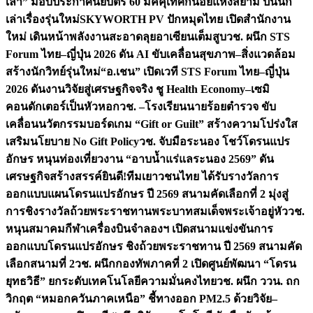
เล่า” มอบประกาศนียบัตร 60 มัคคุเทศก์น้อยแห่งสยาม ปั้นนัก
เล่าเรื่องรุ่นใหม่
SKYWORTH PV ปักหมุดไทย เปิดสำนักงาน
ใหม่ เดินหน้าพลังงานสะอาดลุยอาเซียนเต็มสูบ
วช. ผนึก STS
Forum ไทย–ญี่ปุ่น 2026 ดัน AI ขับเคลื่อนสุขภาพ–สิ่งแวดล้อม
สร้างนักวิทย์รุ่นใหม่
“อ.เชน” เปิดเวที STS Forum ไทย–ญี่ปุ่น
2026 ดันงานวิจัยสู่เศรษฐกิจจริง ชู Health Economy–เซมิ
คอนดักเตอร์เป็นหัวหอก
วช. –โรงเรียนนายร้อยตำรวจ ขับ
เคลื่อนนวัตกรรมบอร์ดเกม “Gift or Guilt” สร้างความโปร่งใส
เสริมนโยบาย No Gift Policy
วช. จับมือระนอง โชว์โดรนแปร
อักษร หนุนท่องเที่ยวงาน “อาบน้ำแร่แลระนอง 2569” ดัน
เศรษฐกิจสร้างสรรค์
ยินดี!ทีมเยาวชนไทย ได้รับรางวัลการ
ออกแบบแผนโดรนแปรอักษร ปี 2569 สนามคัดเลือกที่ 2 มุ่งสู่
การชิงรางวัลถ้วยพระราชทานพระบาทสมเด็จพระเจ้าอยู่หัว
วช.
หนุนสมาคมกีฬาเครื่องบินจำลองฯ เปิดสนามแข่งขันการ
ออกแบบโดรนแปรอักษร ชิงถ้วยพระราชทาน ปี 2569 สนามคัด
เลือกสนามที่ 2
วช. ผนึกกองทัพภาคที่ 2 เปิดศูนย์พัฒนา “โดรน
ยุทธวิธี” ยกระดับเทคโนโลยีความมั่นคงไทย
วช. ผนึก ววน. ถก
วิกฤต “หมอกควันภาคเหนือ” ชี้ทางออก PM2.5 ด้วยวิจัย–