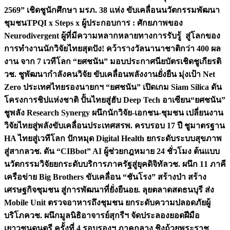
2569” เชิดชูนักศึกษา มรภ. 38 แห่ง ขับเคลื่อนนวัตกรรมพัฒนา
ชุมชน
TPQI x Steps x ผู้ประกอบการ : ศักยภาพของ
Neurodivergent ผู้ที่มีความหลากหลายทางการรับรู้ สู่โลกของ
การทำงาน
นักวิจัยไทยสุดปัง! คว้ารางวัลนานาชาติกว่า 400 ผล
งาน จาก 7 เวทีโลก “ยศชนัน” มอบประกาศนียบัตรเชิดชูเกียรติ
วช. ชูพัฒนากำลังคนวิจัย ขับเคลื่อนพลังงานยั่งยืน มุ่งเป้า Net
Zero ประเทศไทย
รองนายกฯ “ยศชนัน” เปิดเกม Siam Silica ดัน
โครงการชิปแห่งชาติ ปั้นไทยสู่ฮับ Deep Tech อาเซียน
“ยศชนัน”
ชูพลัง Research Synergy ผนึกนักวิจัย-เอกชน-ชุมชน เปลี่ยนงาน
วิจัยไทยสู่พลังขับเคลื่อนประเทศ
สรพ. ครบรอบ 17 ปี ชูมาตรฐาน
HA ไทยสู่เวทีโลก ปักหมุด Digital Health ยกระดับระบบสุขภาพ
สู่สากล
วช. ดัน “CIBbot” AI ผู้ช่วยกฎหมาย 24 ชั่วโมง ต้นแบบ
นวัตกรรมวิจัยยกระดับบริการภาครัฐสู่ยุคดิจิทัล
วช. ผนึก 11 ภาคี
เครือข่าย Big Brothers ขับเคลื่อน “ชันโรง” สร้างป่า สร้าง
เศรษฐกิจชุมชน สู่การพัฒนาที่ยั่งยืน
อย. ลุยตลาดสดธนบุรี ส่ง
Mobile Unit ตรวจอาหารถึงชุมชน ยกระดับความปลอดภัยผู้
บริโภค
วช. ผนึกมูลนิธิอาจารย์สุกรีฯ จัดประลองยอดฝีมือ
เยาวชนดนตรี ครั้งที่ 4 รอบรองฯ ภาคกลาง ชิงถ้วยพระราช