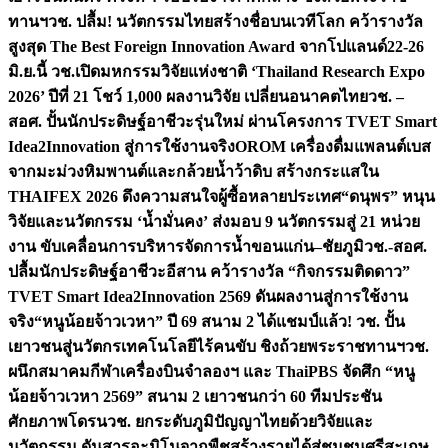
ทานฯ
วช. ปลื้ม! นวัตกรรมไทยสร้างชื่อบนเวทีโลก คว้ารางวัล
สูงสุด The Best Foreign Innovation Award จากโปแลนด์
22-26
มิ.ย.นี้ วช.เปิดมหกรรมวิจัยแห่งชาติ ‘Thailand Research Expo
2026’ ปีที่ 21 โชว์ 1,000 ผลงานวิจัย เปลี่ยนอนาคตไทย
วช. –
สอศ. ปั้นนักประดิษฐ์อาชีวะรุ่นใหม่ ผ่านโครงการ TVET Smart
Idea2Innovation สู่การใช้งานจริง
OROM เครื่องดื่มแพลนต์เบส
จากมะม่วงหิมพานต์และกล้วยน้ำว้าดิบ สร้างกระแสใน
THAIFEX 2026 ดึงความสนใจผู้ซื้อหลายประเทศ
“ดนุพร” หนุน
วิจัยและนวัตกรรม ‘น้ำมั่นคง’ ส่งมอบ 9 นวัตกรรมสู่ 21 หน่วย
งาน ขับเคลื่อนการบริหารจัดการน้ำขอนแก่น–ชัยภูมิ
วช.-สอศ.
ปลื้มนักประดิษฐ์อาชีวะอีสาน คว้ารางวัล “กิจกรรมติดดาว”
TVET Smart Idea2Innovation 2569 ดันผลงานสู่การใช้งาน
จริง
“หนูน้อยจ้าวเวหา” ปี 69 สนาม 2 ได้แชมป์แล้ว! วช. ปั้น
เยาวชนสู่นวัตกรเทคโนโลยีไร้คนขับ ชิงถ้วยพระราชทานฯ
วช.
ผนึกสมาคมกีฬาเครื่องบินจำลองฯ และ ThaiPBS จัดศึก “หนู
น้อยจ้าวเวหา 2569” สนาม 2 เยาวชนกว่า 60 ทีมประชัน
ศักยภาพโดรน
วช. ยกระดับภูมิปัญญาไทยด้วยวิจัยและ
นวัตกรรม ดันสารอะมิโนจากพืชสร้างรายได้สู่ชุมชนศรีสะเกษ