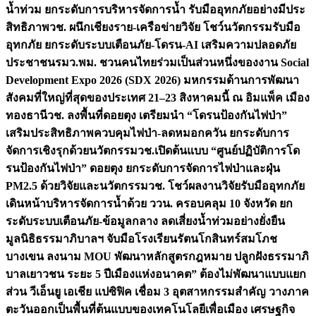
น้ำท่วม ยกระดับการบริหารจัดการน้ำ รับมืออุทกภัยอย่างมีประ
สิทธิภาพ
วช. ผนึกเชียงราย-เครือข่ายวิจัย โชว์นวัตกรรมรับมือ
อุทกภัย ยกระดับระบบเตือนภัย-โดรน-AI เสริมความปลอดภัย
ประชาชน
รมว.พม. ชวนคนไทยร่วมเป็นส่วนหนึ่งของงาน Social
Development Expo 2026 (SDX 2026) มหกรรมด้านการพัฒนา
สังคมที่ใหญ่ที่สุดของประเทศ 21–23 สิงหาคมนี้ ณ อิมแพ็ค เมือง
ทองธานี
วช. ลงพื้นที่ดอยตุง เตรียมนำ “โดรนป้องกันไฟป่า”
เสริมประสิทธิภาพควบคุมไฟป่า-ลดหมอกควัน ยกระดับการ
จัดการเชิงรุกด้วยนวัตกรรม
วช.เปิดต้นแบบ “ศูนย์ปฏิบัติการโด
รนป้องกันไฟป่า” ดอยตุง ยกระดับการจัดการไฟป่าและฝุ่น
PM2.5 ด้วยวิจัยและนวัตกรรม
วช. โชว์ผลงานวิจัยรับมืออุทกภัย
เดินหน้าบริหารจัดการน้ำด้วย ววน. ครอบคลุม 10 จังหวัด ยก
ระดับระบบเตือนภัย-ข้อมูลกลาง ลดเสี่ยงน้ำท่วมอย่างยั่งยืน
มูลนิธิธรรมาภิบาลฯ จับมือโรงเรียนรัตนโกสินทร์สมโภช
บางเขน ลงนาม MOU พัฒนาหลักสูตรกฎหมาย ปลูกฝังธรรมาภิ
บาลเยาวชน ระยะ 5 ปี
เมืองแห่งอนาคต” ต้องไม่พัฒนาแบบแยก
ส่วน วีเอ็นยู เอเชีย แปซิฟิค เชื่อม 3 อุตสาหกรรมสำคัญ วางภาค
ตะวันออกเป็นพื้นที่ต้นแบบของเทคโนโลยีเพื่อเมือง เศรษฐกิจ