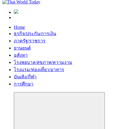
Home
ธุรกิจ/ประกัน/การเงิน
ภาครัฐ/ราชการ
ยานยนต์
อสังหา
โรงพยบาล/สุขภาพ/ความงาม
โรงแรม/ท่องเที่ยว/อาหาร
บันเทิง/กีฬา
การศึกษา