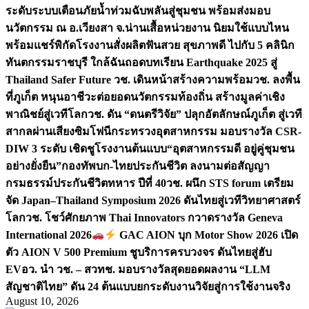
ระดับระบบเตือนภัยน้ำท่วมฉับพลันสู่ชุมชน พร้อมส่งมอบ
นวัตกรรม ณ อ.เวียงสา จ.น่าน
เสื้อหน่วยงาน นิยมใช้แบบไหน
พร้อมแชร์พิกัดโรงงานสั่งผลิต
ฟันสวย สุขภาพดี ไปกับ 5 คลินิก
ทันตกรรมราชบุรี ใกล้ฉัน
ถอดบทเรียน Earthquake 2025 สู่
Thailand Safer Future วช. เดินหน้าสร้างความพร้อม
วช. ลงพื้น
ที่ภูเก็ต หนุนอาชีวะต่อยอดนวัตกรรมท้องถิ่น สร้างมูลค่าเชิง
พาณิชย์สู่เวทีโลก
วช. ดัน “ดนตรีวิจัย” ปลุกอัตลักษณ์ภูเก็ต สู่เวที
สากลผ่านเสียงซิมโฟนี
กระทรวงอุตสาหกรรม มอบรางวัล CSR-
DIW 3 ระดับ เชิดชูโรงงานต้นแบบ“อุตสาหกรรมดี อยู่คู่ชุมชน
อย่างยั่งยืน”
กองทัพบก-ไทยประกันชีวิต ลงนามต่อสัญญา
กรมธรรม์ประกันชีวิตทหาร ปีที่ 40
วช. ผนึก STS forum เตรียม
จัด Japan–Thailand Symposium 2026 ดันไทยสู่เวทีวิทยาศาสตร์
โลก
วช. โชว์ศักยภาพ Thai Innovators กวาดรางวัล Geneva
International 2026
GAC AION บุก Motor Show 2026 เปิด
ตัว AION V 500 Premium ชูบริการครบวงจร ดันไทยสู่ฮับ
EV
อว. นำ วช. – สวทช. มอบรางวัลสุดยอดผลงาน “LLM
สัญชาติไทย” ดัน 24 ต้นแบบยกระดับงานวิจัยสู่การใช้งานจริง
August 10, 2026