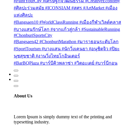
#PaintYourCity #เศรษฐกิจวัฒนธรรม #CreativeEconomy
#ศิลปะร่วมสมัย #ICONSIAM #สศร #ArtMarket #เมือง
แห่งศิลปะ
#Bangsaen10 #WorldClassRunning #เมืองกีฬาเวิลด์คลาส
#บางแสนรักษ์โลก #จากแก้วสู่กล้า #SustainableRunning
#ChonburiSportsCity
#Bangsaen42 #ChonburiMarathon #มาราธอนระดับโลก
#SportTourism #บางแสน #นักวิ่งเคนยา #อนุชิตจิว #ปิยะ
นุชสุขชาติ #งานวิ่งไทยโกอินเตอร์
#BarBQPlaza #บาร์บีคิวพลาซ่า #วิตอะเดย์ #บาร์บีกอน
About Us
Lorem Ipsum is simply dummy text of the printing and
typesetting industry.