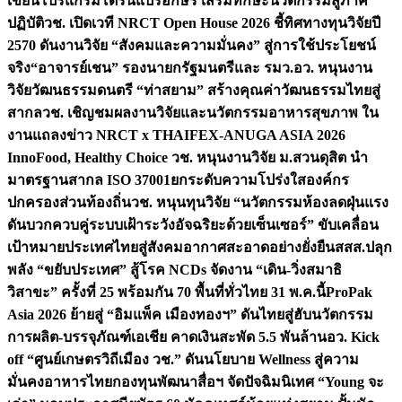
เขียนโปรแกรมโดรนแปรอักษร เสริมทักษะนวัตกรรมสู่ภาค
ปฏิบัติ
วช. เปิดเวที NRCT Open House 2026 ชี้ทิศทางทุนวิจัยปี
2570 ดันงานวิจัย “สังคมและความมั่นคง” สู่การใช้ประโยชน์
จริง
“อาจารย์เชน” รองนายกรัฐมนตรีและ รมว.อว. หนุนงาน
วิจัยวัฒนธรรมดนตรี “ท่าสยาม” สร้างคุณค่าวัฒนธรรมไทยสู่
สากล
วช. เชิญชมผลงานวิจัยและนวัตกรรมอาหารสุขภาพ ใน
งานแถลงข่าว NRCT x THAIFEX-ANUGA ASIA 2026
InnoFood, Healthy Choice
วช. หนุนงานวิจัย ม.สวนดุสิต นำ
มาตรฐานสากล ISO 37001ยกระดับความโปร่งใสองค์กร
ปกครองส่วนท้องถิ่น
วช. หนุนทุนวิจัย “นวัตกรรมห้องลดฝุ่นแรง
ดันบวกควบคู่ระบบเฝ้าระวังอัจฉริยะด้วยเซ็นเซอร์” ขับเคลื่อน
เป้าหมายประเทศไทยสู่สังคมอากาศสะอาดอย่างยั่งยืน
สสส.ปลุก
พลัง “ขยับประเทศ” สู้โรค NCDs จัดงาน “เดิน-วิ่งสมาธิ
วิสาขะ” ครั้งที่ 25 พร้อมกัน 70 พื้นที่ทั่วไทย 31 พ.ค.นี้
ProPak
Asia 2026 ย้ายสู่ “อิมแพ็ค เมืองทองฯ” ดันไทยสู่ฮับนวัตกรรม
การผลิต-บรรจุภัณฑ์เอเชีย คาดเงินสะพัด 5.5 พันล้าน
อว. Kick
off “ศูนย์เกษตรวิถีเมือง วช.” ดันนโยบาย Wellness สู่ความ
มั่นคงอาหารไทย
กองทุนพัฒนาสื่อฯ จัดปัจฉิมนิเทศ “Young จะ