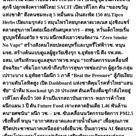
ศุภจี ปลุกพลังคราฟต์ไทย! SACIT เปิดเวทีโลก ดัน “ของขวัญ
แห่งชาติ” ดึงคนชมทะลุ 5 หมื่นคน เงินสะพัด 150 ลบ.
Tipco
Herbs เปิดเกมรุกส่ง 5 สมุนไพรไทยบุกตลาดเวลเนส มุ่งชิงแชร์
ตลาดสุขภาพโตต่อเนื่อง
ทันตบุคลากร – สพฐ. หวั่นเด็กไทยเริ่ม
สูบบุหรี่ตั้งแต่วัย 9 ขวบ ผนึกพลังเยาวชนจัดงาน “Zero Smoke
No Vape” สร้างสังคมไทยปลอดบุหรี่และบุหรี่ไฟฟ้า
วช. หนุน
มจธ. สร้างต้นแบบดูแลผู้สูงวัยเชิงรุก จ.อุทัยธานี ดึง รพ.สต.-
อสม. เสริมทักษะดูแลสุขภาพ
วช.หนุน “รถทันตกรรมเคลื่อนที่
อัจฉริยะ” เพิ่มโอกาสเข้าถึงบริการสุขภาพช่องปาก ผู้สูงวัย-กลุ่ม
เปราะบาง จ.อุทัยธานี
ผนึก 5 ภาคี “Beat the Pressure” สู้ภัยเงียบ
ความดันโลหิตสูง เปิด Dashboard แห่งชาติคุมโรคทั่วไทย
“แสน
ชัย” นำทีม Knockout บุก 20 ประเทศ ดันเครื่องดื่มชูกำลังไทยสู่
เวทีโลก ตั้งเป้า 500 ล้านปีแรก
สถาบันอาหาร–หอการค้าไทย
ผนึกแผน 3 ปี ดัน Future Food เจาะตลาดอินเดีย 1.46 พันล้าน
คน
“ยศชนัน” ผนึก วช. – มช. ขับเคลื่อนนวัตกรรมจัดการ PM2.5
เชิงพื้นที่ หนุน “อากาศสะอาดและสายน้ำมั่นคง” เพื่อคุณภาพ
ชีวิตประชาชนภาคเหนืออย่างยั่งยืน
วช. ปั้นเยาวชน AI จัดอบรม