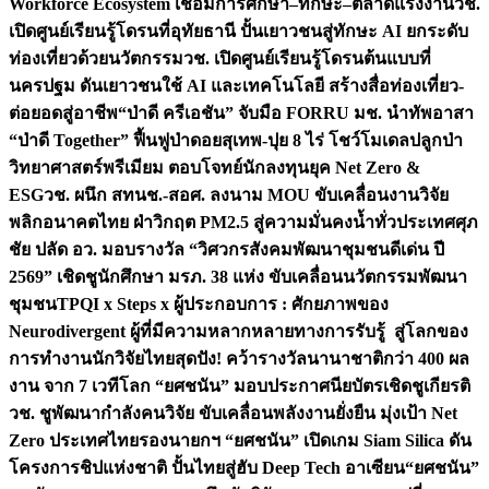
Workforce Ecosystem เชื่อมการศึกษา–ทักษะ–ตลาดแรงงาน
วช.
เปิดศูนย์เรียนรู้โดรนที่อุทัยธานี ปั้นเยาวชนสู่ทักษะ AI ยกระดับ
ท่องเที่ยวด้วยนวัตกรรม
วช. เปิดศูนย์เรียนรู้โดรนต้นแบบที่
นครปฐม ดันเยาวชนใช้ AI และเทคโนโลยี สร้างสื่อท่องเที่ยว-
ต่อยอดสู่อาชีพ
“ป่าดี ครีเอชัน” จับมือ FORRU มช. นำทัพอาสา
“ป่าดี Together” ฟื้นฟูป่าดอยสุเทพ-ปุย 8 ไร่ โชว์โมเดลปลูกป่า
วิทยาศาสตร์พรีเมียม ตอบโจทย์นักลงทุนยุค Net Zero &
ESG
วช. ผนึก สทนช.-สอศ. ลงนาม MOU ขับเคลื่อนงานวิจัย
พลิกอนาคตไทย ฝ่าวิกฤต PM2.5 สู่ความมั่นคงน้ำทั่วประเทศ
ศุภ
ชัย ปลัด อว. มอบรางวัล “วิศวกรสังคมพัฒนาชุมชนดีเด่น ปี
2569” เชิดชูนักศึกษา มรภ. 38 แห่ง ขับเคลื่อนนวัตกรรมพัฒนา
ชุมชน
TPQI x Steps x ผู้ประกอบการ : ศักยภาพของ
Neurodivergent ผู้ที่มีความหลากหลายทางการรับรู้ สู่โลกของ
การทำงาน
นักวิจัยไทยสุดปัง! คว้ารางวัลนานาชาติกว่า 400 ผล
งาน จาก 7 เวทีโลก “ยศชนัน” มอบประกาศนียบัตรเชิดชูเกียรติ
วช. ชูพัฒนากำลังคนวิจัย ขับเคลื่อนพลังงานยั่งยืน มุ่งเป้า Net
Zero ประเทศไทย
รองนายกฯ “ยศชนัน” เปิดเกม Siam Silica ดัน
โครงการชิปแห่งชาติ ปั้นไทยสู่ฮับ Deep Tech อาเซียน
“ยศชนัน”