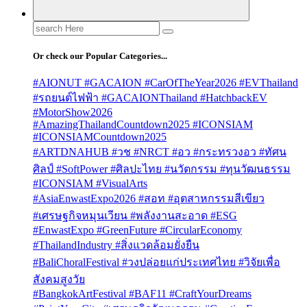
Search
for:
Or check our Popular Categories...
#AIONUT #GACAION #CarOfTheYear2026 #EVThailand
#รถยนต์ไฟฟ้า #GACAIONThailand #HatchbackEV
#MotorShow2026
#AmazingThailandCountdown2025 #ICONSIAM
#ICONSIAMCountdown2025
#ARTDNAHUB #วช #NRCT #อว #กระทรวงอว #ทัศน
ศิลป์ #SoftPower #ศิลปะไทย #นวัตกรรม #ทุนวัฒนธรรม
#ICONSIAM #VisualArts
#AsiaEnwastExpo2026 #สอท #อุตสาหกรรมสีเขียว
#เศรษฐกิจหมุนเวียน #พลังงานสะอาด #ESG
#EnwastExpo #GreenFuture #CircularEconomy
#ThailandIndustry #สิ่งแวดล้อมยั่งยืน
#BaliChoralFestival #วงปล่อยแก่ประเทศไทย #วิจัยเพื่อ
สังคมสูงวัย
#BangkokArtFestival #BAF11 #CraftYourDreams