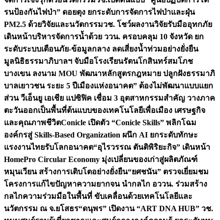
รนป้องกันไฟป่า” ดอยตุง ยกระดับการจัดการไฟป่าและฝุ่น
PM2.5 ด้วยวิจัยและนวัตกรรม
วช. โชว์ผลงานวิจัยรับมืออุทกภัย
เดินหน้าบริหารจัดการน้ำด้วย ววน. ครอบคลุม 10 จังหวัด ยก
ระดับระบบเตือนภัย-ข้อมูลกลาง ลดเสี่ยงน้ำท่วมอย่างยั่งยืน
มูลนิธิธรรมาภิบาลฯ จับมือโรงเรียนรัตนโกสินทร์สมโภช
บางเขน ลงนาม MOU พัฒนาหลักสูตรกฎหมาย ปลูกฝังธรรมาภิ
บาลเยาวชน ระยะ 5 ปี
เมืองแห่งอนาคต” ต้องไม่พัฒนาแบบแยก
ส่วน วีเอ็นยู เอเชีย แปซิฟิค เชื่อม 3 อุตสาหกรรมสำคัญ วางภาค
ตะวันออกเป็นพื้นที่ต้นแบบของเทคโนโลยีเพื่อเมือง เศรษฐกิจ
และคุณภาพชีวิต
Conicle เปิดตัว “Conicle Skills” พลิกโฉม
องค์กรสู่ Skills-Based Organization ผนึก AI ยกระดับทักษะ
แรงงานไทยรับโลกอนาคต
“อุไรวรรณ ตันติพิริยะกิจ” เดินหน้า
HomePro Circular Economy มุ่งเปลี่ยนของเก่าสู่ผลิตภัณฑ์
หมุนเวียน สร้างการเติบโตอย่างยั่งยืน
“ยศชนัน” ตรวจเยี่ยมชม
โครงการแก้ไขปัญหาความยากจน นำกลไก อววน. ร่วมสร้าง
กลไกความร่วมมือในพื้นที่ ขับเคลื่อนด้วยเทคโนโลยีและ
นวัตกรรม ณ จ.ยโสธร
“ดนุพร” เปิดงาน “ART DNA HUB” วช.