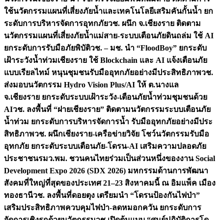
ใช้นวัตกรรมแผนที่เสี่ยงภัยน้ำและเทคโนโลยีเสริมคันกั้นน้ำ ยก
ระดับการบริหารจัดการอุทกภัย
วช. ผนึก จ.เชียงราย ติดตาม
นวัตกรรมแผนที่เสี่ยงภัยน้ำแม่สาย-ระบบเตือนภัยดินถล่ม ใช้ AI
ยกระดับการรับมือภัยพิบัติ
วช. – มช. นำ “FloodBoy” ยกระดับ
เฝ้าระวังน้ำท่วมเชียงราย ใช้ Blockchain และ AI แจ้งเตือนภัย
แบบเรียลไทม์ หนุนชุมชนรับมืออุทกภัยอย่างมีประสิทธิภาพ
วช.
ส่งมอบนวัตกรรม Hydro Vision Plus/AI ให้ ต.นางแล
จ.เชียงราย ยกระดับระบบเฝ้าระวัง-เตือนภัยน้ำท่วมชุมชนด้วย
AI
วช. ลงพื้นที่ “ฝายเชียงราย” ติดตามนวัตกรรมระบบเตือนภัย
น้ำท่วม ยกระดับการบริหารจัดการน้ำ รับมืออุทกภัยอย่างมีประ
สิทธิภาพ
วช. ผนึกเชียงราย-เครือข่ายวิจัย โชว์นวัตกรรมรับมือ
อุทกภัย ยกระดับระบบเตือนภัย-โดรน-AI เสริมความปลอดภัย
ประชาชน
รมว.พม. ชวนคนไทยร่วมเป็นส่วนหนึ่งของงาน Social
Development Expo 2026 (SDX 2026) มหกรรมด้านการพัฒนา
สังคมที่ใหญ่ที่สุดของประเทศ 21–23 สิงหาคมนี้ ณ อิมแพ็ค เมือง
ทองธานี
วช. ลงพื้นที่ดอยตุง เตรียมนำ “โดรนป้องกันไฟป่า”
เสริมประสิทธิภาพควบคุมไฟป่า-ลดหมอกควัน ยกระดับการ
จัดการเชิงรุกด้วยนวัตกรรม
วช.เปิดต้นแบบ “ศูนย์ปฏิบัติการโด