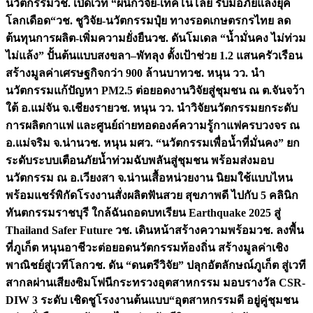
นวัตกรรม
วช. เปิดเวที “ผนึกวิจัย-เทคโนโลยี รับมือภัยแล้งยุค
โลกเดือด“
วช. ชูวิจัย-นวัตกรรมปุ๋ย ทางรอดเกษตรกรไทย ลด
ต้นทุนการผลิต-เพิ่มความยั่งยืน
วช. ดันโมเดล “น้ำมั่นคง ไม่ท่วม
ไม่แล้ง” ปั้นต้นแบบสงขลา–พัทลุง ตั้งเป้าช่วย 1.2 แสนครัวเรือน
สร้างมูลค่าเศรษฐกิจกว่า 900 ล้านบาท
วช. หนุน วว. นำ
นวัตกรรมแก้ปัญหา PM2.5 ต่อยอดงานวิจัยสู่ชุมชน ณ ต.จันจว้า
ใต้ อ.แม่จัน จ.เชียงราย
วช. หนุน วว. นำวิจัยนวัตกรรมยกระดับ
การผลิตกาแฟ และศูนย์ถ่ายทอดองค์ความรู้กาแฟครบวงจร ณ
อ.แม่จริม จ.น่าน
วช. หนุน มศว. “นวัตกรรมเพื่อน้ำที่มั่นคง” ยก
ระดับระบบเตือนภัยน้ำท่วมฉับพลันสู่ชุมชน พร้อมส่งมอบ
นวัตกรรม ณ อ.เวียงสา จ.น่าน
เสื้อหน่วยงาน นิยมใช้แบบไหน
พร้อมแชร์พิกัดโรงงานสั่งผลิต
ฟันสวย สุขภาพดี ไปกับ 5 คลินิก
ทันตกรรมราชบุรี ใกล้ฉัน
ถอดบทเรียน Earthquake 2025 สู่
Thailand Safer Future วช. เดินหน้าสร้างความพร้อม
วช. ลงพื้น
ที่ภูเก็ต หนุนอาชีวะต่อยอดนวัตกรรมท้องถิ่น สร้างมูลค่าเชิง
พาณิชย์สู่เวทีโลก
วช. ดัน “ดนตรีวิจัย” ปลุกอัตลักษณ์ภูเก็ต สู่เวที
สากลผ่านเสียงซิมโฟนี
กระทรวงอุตสาหกรรม มอบรางวัล CSR-
DIW 3 ระดับ เชิดชูโรงงานต้นแบบ“อุตสาหกรรมดี อยู่คู่ชุมชน