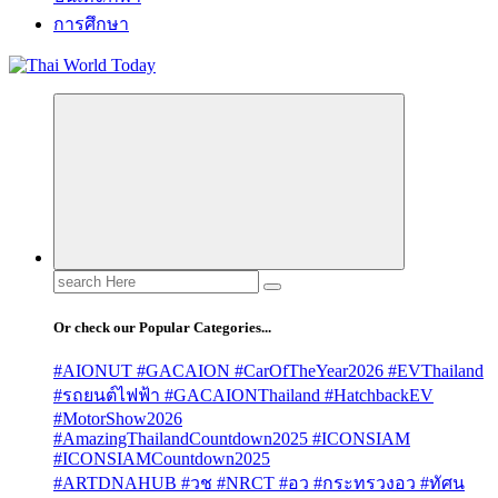
การศึกษา
Search
for:
Or check our Popular Categories...
#AIONUT #GACAION #CarOfTheYear2026 #EVThailand
#รถยนต์ไฟฟ้า #GACAIONThailand #HatchbackEV
#MotorShow2026
#AmazingThailandCountdown2025 #ICONSIAM
#ICONSIAMCountdown2025
#ARTDNAHUB #วช #NRCT #อว #กระทรวงอว #ทัศน