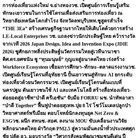
การท่องเที่ยวแห่งใหม่ จ.อ่างทอง
วช. เปิดศูนย์การเรียนรู้เสริม
ทักษะเยาวชนในการใช้โดรนเพื่อส่งเสริมการท่องเที่ยว ณ
วิทยาลัยเทคนิคโคกสำโรง จังหวัดลพบุรี
บพท.ชูสูตรสำเร็จ
“THE 3Ea” สร้างเศรษฐกิจฐานรากไทยให้เติบโตด้วยการสร้าง
LE-Local Enterprises
วช. แถลงข่าวนักประดิษฐ์ไทย คว้ารางวัล
จากเวที 2026 Japan Design, Idea and Invention Expo (JDIE
2026) ชูศักยภาพสิ่งประดิษฐ์นวัตกรรมไทยสู่เวทีนานาชา
ติ
ศ.ดร.ยศชนัน ชู “ทุนมนุษย์” กุญแจสู่อนาคตไทย เร่งสร้าง
Workforce Ecosystem เชื่อมการศึกษา–ทักษะ–ตลาดแรงงาน
วช.
เปิดศูนย์เรียนรู้โดรนที่อุทัยธานี ปั้นเยาวชนสู่ทักษะ AI ยกระดับ
ท่องเที่ยวด้วยนวัตกรรม
วช. เปิดศูนย์เรียนรู้โดรนต้นแบบที่
นครปฐม ดันเยาวชนใช้ AI และเทคโนโลยี สร้างสื่อท่องเที่ยว-
ต่อยอดสู่อาชีพ
“ป่าดี ครีเอชัน” จับมือ FORRU มช. นำทัพอาสา
“ป่าดี Together” ฟื้นฟูป่าดอยสุเทพ-ปุย 8 ไร่ โชว์โมเดลปลูกป่า
วิทยาศาสตร์พรีเมียม ตอบโจทย์นักลงทุนยุค Net Zero &
ESG
วช. ผนึก สทนช.-สอศ. ลงนาม MOU ขับเคลื่อนงานวิจัย
พลิกอนาคตไทย ฝ่าวิกฤต PM2.5 สู่ความมั่นคงน้ำทั่วประเทศ
ศุภ
ชัย ปลัด อว. มอบรางวัล “วิศวกรสังคมพัฒนาชุมชนดีเด่น ปี