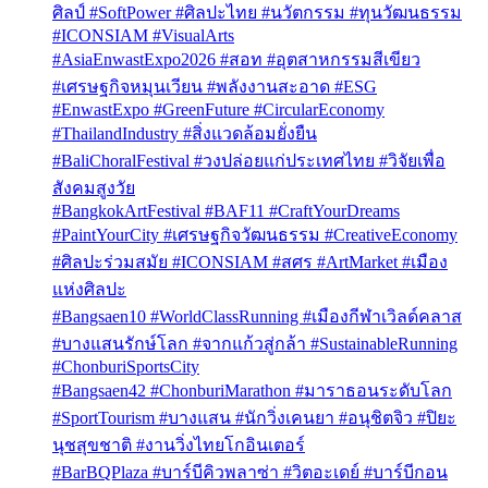
ศิลป์ #SoftPower #ศิลปะไทย #นวัตกรรม #ทุนวัฒนธรรม
#ICONSIAM #VisualArts
#AsiaEnwastExpo2026 #สอท #อุตสาหกรรมสีเขียว
#เศรษฐกิจหมุนเวียน #พลังงานสะอาด #ESG
#EnwastExpo #GreenFuture #CircularEconomy
#ThailandIndustry #สิ่งแวดล้อมยั่งยืน
#BaliChoralFestival #วงปล่อยแก่ประเทศไทย #วิจัยเพื่อ
สังคมสูงวัย
#BangkokArtFestival #BAF11 #CraftYourDreams
#PaintYourCity #เศรษฐกิจวัฒนธรรม #CreativeEconomy
#ศิลปะร่วมสมัย #ICONSIAM #สศร #ArtMarket #เมือง
แห่งศิลปะ
#Bangsaen10 #WorldClassRunning #เมืองกีฬาเวิลด์คลาส
#บางแสนรักษ์โลก #จากแก้วสู่กล้า #SustainableRunning
#ChonburiSportsCity
#Bangsaen42 #ChonburiMarathon #มาราธอนระดับโลก
#SportTourism #บางแสน #นักวิ่งเคนยา #อนุชิตจิว #ปิยะ
นุชสุขชาติ #งานวิ่งไทยโกอินเตอร์
#BarBQPlaza #บาร์บีคิวพลาซ่า #วิตอะเดย์ #บาร์บีกอน