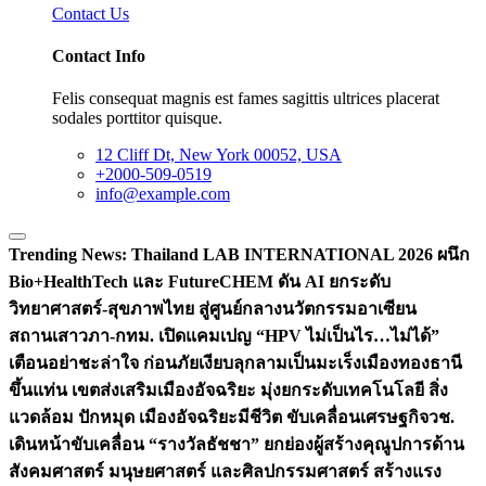
Contact Us
Contact Info
Felis consequat magnis est fames sagittis ultrices placerat
sodales porttitor quisque.
12 Cliff Dt, New York 00052, USA
+2000-509-0519
info@example.com
Trending News:
Thailand LAB INTERNATIONAL 2026 ผนึก
Bio+HealthTech และ FutureCHEM ดัน AI ยกระดับ
วิทยาศาสตร์-สุขภาพไทย สู่ศูนย์กลางนวัตกรรมอาเซียน
สถานเสาวภา-กทม. เปิดแคมเปญ “HPV ไม่เป็นไร…ไม่ได้”
เตือนอย่าชะล่าใจ ก่อนภัยเงียบลุกลามเป็นมะเร็ง
เมืองทองธานี
ขึ้นแท่น เขตส่งเสริมเมืองอัจฉริยะ มุ่งยกระดับเทคโนโลยี สิ่ง
แวดล้อม ปักหมุด เมืองอัจฉริยะมีชีวิต ขับเคลื่อนเศรษฐกิจ
วช.
เดินหน้าขับเคลื่อน “รางวัลธัชชา” ยกย่องผู้สร้างคุณูปการด้าน
สังคมศาสตร์ มนุษยศาสตร์ และศิลปกรรมศาสตร์ สร้างแรง