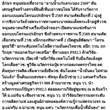
อักษร หนุนท่องเที่ยวงาน “อาบน้ำแร่แลระนอง 2569” ดัน
เศรษฐกิจสร้างสรรค์
ยินดี!ทีมเยาวชนไทย ได้รับรางวัลการ
ออกแบบแผนโดรนแปรอักษร ปี 2569 สนามคัดเลือกที่ 2 มุ่งสู่
การชิงรางวัลถ้วยพระราชทานพระบาทสมเด็จพระเจ้าอยู่หัว
วช.
หนุนสมาคมกีฬาเครื่องบินจำลองฯ เปิดสนามแข่งขันการ
ออกแบบโดรนแปรอักษร ชิงถ้วยพระราชทาน ปี 2569 สนามคัด
เลือกสนามที่ 2
วช. ผนึกกองทัพภาคที่ 2 เปิดศูนย์พัฒนา “โดรน
ยุทธวิธี” ยกระดับเทคโนโลยีความมั่นคงไทย
วช. ผนึก ววน. ถก
วิกฤต “หมอกควันภาคเหนือ” ชี้ทางออก PM2.5 ด้วยวิจัย–
นวัตกรรม
วช. เปิดเวที “ผนึกวิจัย-เทคโนโลยี รับมือภัยแล้งยุค
โลกเดือด“
วช. ชูวิจัย-นวัตกรรมปุ๋ย ทางรอดเกษตรกรไทย ลด
ต้นทุนการผลิต-เพิ่มความยั่งยืน
วช. ดันโมเดล “น้ำมั่นคง ไม่ท่วม
ไม่แล้ง” ปั้นต้นแบบสงขลา–พัทลุง ตั้งเป้าช่วย 1.2 แสนครัวเรือน
สร้างมูลค่าเศรษฐกิจกว่า 900 ล้านบาท
วช. หนุน วว. นำ
นวัตกรรมแก้ปัญหา PM2.5 ต่อยอดงานวิจัยสู่ชุมชน ณ ต.จันจว้า
ใต้ อ.แม่จัน จ.เชียงราย
วช. หนุน วว. นำวิจัยนวัตกรรมยกระดับ
การผลิตกาแฟ และศูนย์ถ่ายทอดองค์ความรู้กาแฟครบวงจร ณ
อ.แม่จริม จ.น่าน
วช. หนุน มศว. “นวัตกรรมเพื่อน้ำที่มั่นคง” ยก