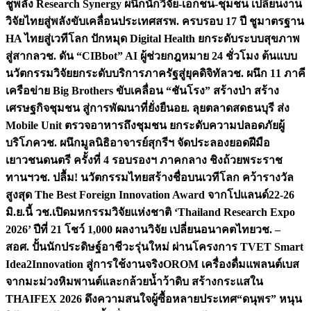
ชูพลัง Research Synergy ผนึกนักวิจัย-เอกชน-ชุมชน เปลี่ยนงาน
วิจัยไทยสู่พลังขับเคลื่อนประเทศ
สรพ. ครบรอบ 17 ปี ชูมาตรฐาน
HA ไทยสู่เวทีโลก ปักหมุด Digital Health ยกระดับระบบสุขภาพ
สู่สากล
วช. ดัน “CIBbot” AI ผู้ช่วยกฎหมาย 24 ชั่วโมง ต้นแบบ
นวัตกรรมวิจัยยกระดับบริการภาครัฐสู่ยุคดิจิทัล
วช. ผนึก 11 ภาคี
เครือข่าย Big Brothers ขับเคลื่อน “ชันโรง” สร้างป่า สร้าง
เศรษฐกิจชุมชน สู่การพัฒนาที่ยั่งยืน
อย. ลุยตลาดสดธนบุรี ส่ง
Mobile Unit ตรวจอาหารถึงชุมชน ยกระดับความปลอดภัยผู้
บริโภค
วช. ผนึกมูลนิธิอาจารย์สุกรีฯ จัดประลองยอดฝีมือ
เยาวชนดนตรี ครั้งที่ 4 รอบรองฯ ภาคกลาง ชิงถ้วยพระราช
ทานฯ
วช. ปลื้ม! นวัตกรรมไทยสร้างชื่อบนเวทีโลก คว้ารางวัล
สูงสุด The Best Foreign Innovation Award จากโปแลนด์
22-26
มิ.ย.นี้ วช.เปิดมหกรรมวิจัยแห่งชาติ ‘Thailand Research Expo
2026’ ปีที่ 21 โชว์ 1,000 ผลงานวิจัย เปลี่ยนอนาคตไทย
วช. –
สอศ. ปั้นนักประดิษฐ์อาชีวะรุ่นใหม่ ผ่านโครงการ TVET Smart
Idea2Innovation สู่การใช้งานจริง
OROM เครื่องดื่มแพลนต์เบส
จากมะม่วงหิมพานต์และกล้วยน้ำว้าดิบ สร้างกระแสใน
THAIFEX 2026 ดึงความสนใจผู้ซื้อหลายประเทศ
“ดนุพร” หนุน