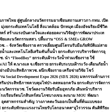
ภาพไทย สู่ศูนย์กลางนวัตกรรมอาเซียน
สถานเสาวภา-กทม. เปิด
 มุ่งยกระดับเทคโนโลยี สิ่งแวดล้อม ปักหมุด เมืองอัจฉริยะมีชีวิต
าสตร์ สร้างแรงบันดาลใจและต่อยอดงานวิจัยสู่การพัฒนาประเท
วิจัยและนวัตกรรม
สสว. ปลื้มงาน “OSS & SMEs GROW
วช. – จังหวัดเชียงราย ตรวจเยี่ยมศูนย์โดรนรับมือภัยพิบัติแม่สาย
ภัยน้ำและเทคโนโลยีเสริมคันกั้นน้ำ ยกระดับการบริหารจัดการอุ
ช. นำ “FloodBoy” ยกระดับเฝ้าระวังน้ำท่วมเชียงราย ใช้
/AI ให้ ต.นางแล จ.เชียงราย ยกระดับระบบเฝ้าระวัง-เตือนภัยน้ำ
ย่างมีประสิทธิภาพ
วช. ผนึกเชียงราย-เครือข่ายวิจัย โชว์
าน Social Development Expo 2026 (SDX 2026) มหกรรมด้านการ
า” เสริมประสิทธิภาพควบคุมไฟป่า-ลดหมอกควัน ยกระดับการจัดการ
และนวัตกรรม
วช. โชว์ผลงานวิจัยรับมืออุทกภัย เดินหน้าบริหาร
ือโรงเรียนรัตนโกสินทร์สมโภชบางเขน ลงนาม MOU พัฒนา
อม 3 อุตสาหกรรมสำคัญ วางภาคตะวันออกเป็นพื้นที่ต้นแบบของ
ผนึก AI ยกระดับทักษะแรงงานไทยรับโลกอนาคต
“อุไรวรรณ ตันติพิริยะ