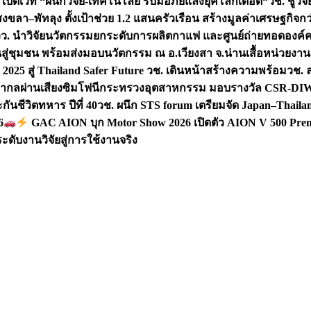
 เปิดเวที “ผนึกวิจัย-เทคโนโลยี รับมือภัยแล้งยุคโลกเดือด“
วช. ชูวิ
สงขลา–พัทลุง ตั้งเป้าช่วย 1.2 แสนครัวเรือน สร้างมูลค่าเศรษฐกิจก
วว. นำวิจัยนวัตกรรมยกระดับการผลิตกาแฟ และศูนย์ถ่ายทอดองค์
ันสู่ชุมชน พร้อมส่งมอบนวัตกรรม ณ อ.เวียงสา จ.น่าน
เสื้อหน่วยงา
025 สู่ Thailand Safer Future วช. เดินหน้าสร้างความพร้อม
วช. ล
ีสากลผ่านเสียงซิมโฟนี
กระทรวงอุตสาหกรรม มอบรางวัล CSR-DIW 3 
นชีวิตทหาร ปีที่ 40
วช. ผนึก STS forum เตรียมจัด Japan–Thaila
6
GAC AION บุก Motor Show 2026 เปิดตัว AION V 500 Prem
ับงานวิจัยสู่การใช้งานจริง