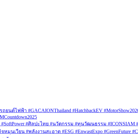
รถยนต์ไฟฟ้า #GACAIONThailand #HatchbackEV #MotorShow202
AMCountdown2025
SoftPower #ศิลปะไทย #นวัตกรรม #ทุนวัฒนธรรม #ICONSIAM #V
หมุนเวียน #พลังงานสะอาด #ESG #EnwastExpo #GreenFuture #Circul