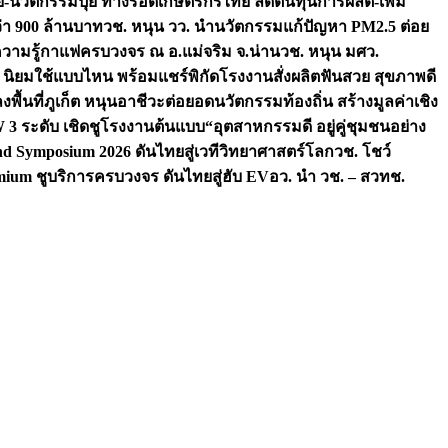
จัย-นวัตกรรมปุ๋ย ทางรอดเกษตรกรไทย ลดต้นทุนการผลิต-เพิ่ม
ว่า 900 ล้านบาท
วช. หนุน วว. นำนวัตกรรมแก้ปัญหา PM2.5 ต่อย
ความรู้กาแฟครบวงจร ณ อ.แม่จริม จ.น่าน
วช. หนุน มศว.
น นิยมใช้แบบไหน พร้อมแชร์พิกัดโรงงานสั่งผลิต
ฟันสวย สุขภาพดี
งพื้นที่ภูเก็ต หนุนอาชีวะต่อยอดนวัตกรรมท้องถิ่น สร้างมูลค่าเชิง
ระดับ เชิดชูโรงงานต้นแบบ“อุตสาหกรรมดี อยู่คู่ชุมชนอย่าง
nd Symposium 2026 ดันไทยสู่เวทีวิทยาศาสตร์โลก
วช. โชว์
ium ชูบริการครบวงจร ดันไทยสู่ฮับ EV
อว. นำ วช. – สวทช.