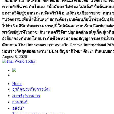
“หมอกควันภาคเหนือ” ชี้ทางออก PM2.5 ด้วยวิจัย–นวัตกรรม
วช.
ความยั่งยืน
วช. ดันโมเดล “น้ำมั่นคง ไม่ท่วม ไม่แล้ง” ปั้นต้นแบบ
อดงานวิจัยสู่ชุมชน ณ ต.จันจว้าใต้ อ.แม่จัน จ.เชียงราย
วช. หนุน 
“นวัตกรรมเพื่อน้ำที่มั่นคง” ยกระดับระบบเตือนภัยน้ำท่วมฉับพล
ไปกับ 5 คลินิกทันตกรรมราชบุรี ใกล้ฉัน
ถอดบทเรียน Earthquake 2
พาณิชย์สู่เวทีโลก
วช. ดัน “ดนตรีวิจัย” ปลุกอัตลักษณ์ภูเก็ต สู่เวท
ยั่งยืน”
กองทัพบก-ไทยประกันชีวิต ลงนามต่อสัญญากรมธรรม์ประกั
ศักยภาพ Thai Innovators กวาดรางวัล Geneva International 202
มอบรางวัลสุดยอดผลงาน “LLM สัญชาติไทย” ดัน 24 ต้นแบบยกระด
August 8, 2026
Home
ธุรกิจ/ประกัน/การเงิน
ภาครัฐ/ราชการ
ยานยนต์
อสังหา