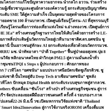
มชมโครงการแก้ไขปัญหาความยากจน นำกลไก อววน. ร่วมสร้าง
มผู้เชี่ยวชาญและศูนย์กลางองค์ความรู้ ยกระดับทุนปัญญาทัศน
ดับ SME ใต้สู่ความสำเร็จ เป็นจุดหมายสุดท้ายของโครงการ
เป้ายอดขาย 100 ล้านบาท
วช. เปิดศูนย์เรียนรู้โดรน–AI ที่สุพรรณบุรี
ียนรู้โดรนเพื่อการท่องเที่ยวแห่งใหม่ จ.อ่างทอง
วช. เปิดศูนย์การ
THE 3Ea” สร้างเศรษฐกิจฐานรากไทยให้เติบโตด้วยการสร้าง LE-
ักยภาพสิ่งประดิษฐ์นวัตกรรมไทยสู่เวทีนานาชาติ
ศ.ดร.ยศชนัน ชู
อุทัยธานี ปั้นเยาวชนสู่ทักษะ AI ยกระดับท่องเที่ยวด้วยนวัตกรรม
วช.
FORRU มช. นำทัพอาสา “ป่าดี Together” ฟื้นฟูป่าดอยสุเทพ-ปุย 8
วิจัย พลิกอนาคตไทย ฝ่าวิกฤต PM2.5 สู่ความมั่นคงน้ำทั่ว
ฒนาชุมชน
TPQI x Steps x ผู้ประกอบการ : ศักยภาพของ
จาก 7 เวทีโลก “ยศชนัน” มอบประกาศนียบัตรเชิดชูเกียรติ
วช. ชู
่งชาติ ปั้นไทยสู่ฮับ Deep Tech อาเซียน
“ยศชนัน” ชูพลัง
วทีโลก ปักหมุด Digital Health ยกระดับระบบสุขภาพสู่สากล
วช.
others ขับเคลื่อน “ชันโรง” สร้างป่า สร้างเศรษฐกิจชุมชน สู่การ
ุกรีฯ จัดประลองยอดฝีมือเยาวชนดนตรี ครั้งที่ 4 รอบรองฯ ภาค
กโปแลนด์
22-26 มิ.ย.นี้ วช.เปิดมหกรรมวิจัยแห่งชาติ ‘Thailand
 Smart Idea2Innovation สู่การใช้งานจริง
OROM เครื่องดื่มแพ