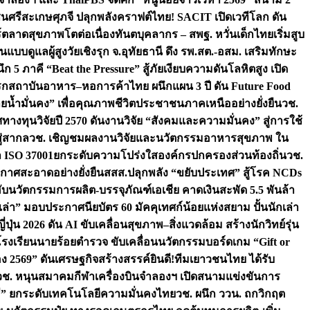
ชนศรีสะเกษ
ศุภจี ปลุกพลังคราฟต์ไทย! SACIT เปิดเวทีโลก ดัน
ร์ตลาดสุขภาพโตต่อเนื่อง
ทันตบุคลากร – สพฐ. หวั่นเด็กไทยเริ่มสูบ
นแบบดูแลผู้สูงวัยเชิงรุก จ.อุทัยธานี ดึง รพ.สต.-อสม. เสริมทักษะ
ึก 5 ภาคี “Beat the Pressure” สู้ภัยเงียบความดันโลหิตสูง เปิด
รก
สถาบันอาหาร–หอการค้าไทย ผนึกแผน 3 ปี ดัน Future Food
ยน้ำมั่นคง” เพื่อคุณภาพชีวิตประชาชนภาคเหนืออย่างยั่งยืน
วช.
ศทางทุนวิจัยปี 2570 ดันงานวิจัย “สังคมและความมั่นคง” สู่การใช้
ู่สากล
วช. เชิญชมผลงานวิจัยและนวัตกรรมอาหารสุขภาพ ใน
ล ISO 37001ยกระดับความโปร่งใสองค์กรปกครองส่วนท้องถิ่น
วช.
ากาศสะอาดอย่างยั่งยืน
สสส.ปลุกพลัง “ขยับประเทศ” สู้โรค NCDs
่ฮับนวัตกรรมการผลิต-บรรจุภัณฑ์เอเชีย คาดเงินสะพัด 5.5 พันล้า
เล่า” มอบประกาศนียบัตร 60 มัคคุเทศก์น้อยแห่งสยาม ปั้นนักเล่า
ปุ่น 2026 ดัน AI ขับเคลื่อนสุขภาพ–สิ่งแวดล้อม สร้างนักวิทย์รุ่น
โรงเรียนนายร้อยตำรวจ ขับเคลื่อนนวัตกรรมบอร์ดเกม “Gift or
ง 2569” ดันเศรษฐกิจสร้างสรรค์
ยินดี!ทีมเยาวชนไทย ได้รับ
วช. หนุนสมาคมกีฬาเครื่องบินจำลองฯ เปิดสนามแข่งขันการ
ิธี” ยกระดับเทคโนโลยีความมั่นคงไทย
วช. ผนึก ววน. ถกวิกฤต