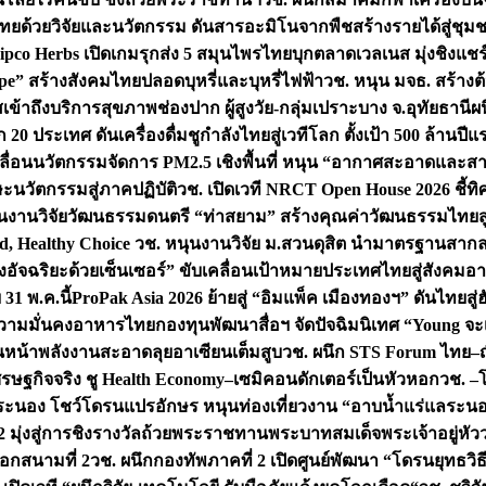
ทยด้วยวิจัยและนวัตกรรม ดันสารอะมิโนจากพืชสร้างรายได้สู่ชุม
ipco Herbs เปิดเกมรุกส่ง 5 สมุนไพรไทยบุกตลาดเวลเนส มุ่งชิงแช
ape” สร้างสังคมไทยปลอดบุหรี่และบุหรี่ไฟฟ้า
วช. หนุน มจธ. สร้างต้
ข้าถึงบริการสุขภาพช่องปาก ผู้สูงวัย-กลุ่มเปราะบาง จ.อุทัยธานี
ผน
20 ประเทศ ดันเครื่องดื่มชูกำลังไทยสู่เวทีโลก ตั้งเป้า 500 ล้านปีแ
คลื่อนนวัตกรรมจัดการ PM2.5 เชิงพื้นที่ หนุน “อากาศสะอาดและสา
นวัตกรรมสู่ภาคปฏิบัติ
วช. เปิดเวที NRCT Open House 2026 ชี้ทิ
นงานวิจัยวัฒนธรรมดนตรี “ท่าสยาม” สร้างคุณค่าวัฒนธรรมไทยส
 Healthy Choice
วช. หนุนงานวิจัย ม.สวนดุสิต นำมาตรฐานสาก
งอัจฉริยะด้วยเซ็นเซอร์” ขับเคลื่อนเป้าหมายประเทศไทยสู่สังคมอ
 31 พ.ค.นี้
ProPak Asia 2026 ย้ายสู่ “อิมแพ็ค เมืองทองฯ” ดันไทยสู
ู่ความมั่นคงอาหารไทย
กองทุนพัฒนาสื่อฯ จัดปัจฉิมนิเทศ “Young จะ
หน้าพลังงานสะอาดลุยอาเซียนเต็มสูบ
วช. ผนึก STS Forum ไทย–ญี่
่เศรษฐกิจจริง ชู Health Economy–เซมิคอนดักเตอร์เป็นหัวหอก
วช. –
อระนอง โชว์โดรนแปรอักษร หนุนท่องเที่ยวงาน “อาบน้ำแร่แลระนอ
มุ่งสู่การชิงรางวัลถ้วยพระราชทานพระบาทสมเด็จพระเจ้าอยู่หัว
อกสนามที่ 2
วช. ผนึกกองทัพภาคที่ 2 เปิดศูนย์พัฒนา “โดรนยุทธว