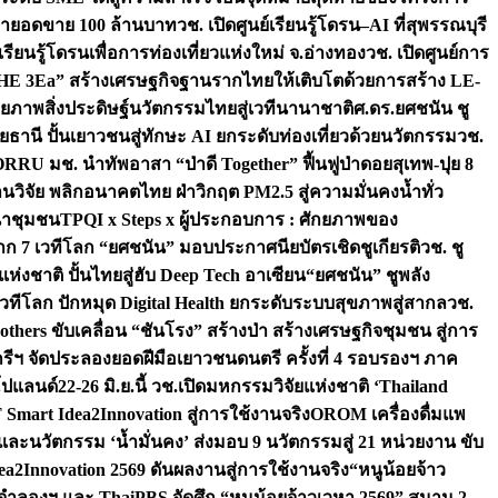
เป้ายอดขาย 100 ล้านบาท
วช. เปิดศูนย์เรียนรู้โดรน–AI ที่สุพรรณบุรี
ียนรู้โดรนเพื่อการท่องเที่ยวแห่งใหม่ จ.อ่างทอง
วช. เปิดศูนย์การ
THE 3Ea” สร้างเศรษฐกิจฐานรากไทยให้เติบโตด้วยการสร้าง LE-
ักยภาพสิ่งประดิษฐ์นวัตกรรมไทยสู่เวทีนานาชาติ
ศ.ดร.ยศชนัน ชู
อุทัยธานี ปั้นเยาวชนสู่ทักษะ AI ยกระดับท่องเที่ยวด้วยนวัตกรรม
วช.
FORRU มช. นำทัพอาสา “ป่าดี Together” ฟื้นฟูป่าดอยสุเทพ-ปุย 8
วิจัย พลิกอนาคตไทย ฝ่าวิกฤต PM2.5 สู่ความมั่นคงน้ำทั่ว
ฒนาชุมชน
TPQI x Steps x ผู้ประกอบการ : ศักยภาพของ
จาก 7 เวทีโลก “ยศชนัน” มอบประกาศนียบัตรเชิดชูเกียรติ
วช. ชู
่งชาติ ปั้นไทยสู่ฮับ Deep Tech อาเซียน
“ยศชนัน” ชูพลัง
วทีโลก ปักหมุด Digital Health ยกระดับระบบสุขภาพสู่สากล
วช.
others ขับเคลื่อน “ชันโรง” สร้างป่า สร้างเศรษฐกิจชุมชน สู่การ
ุกรีฯ จัดประลองยอดฝีมือเยาวชนดนตรี ครั้งที่ 4 รอบรองฯ ภาค
กโปแลนด์
22-26 มิ.ย.นี้ วช.เปิดมหกรรมวิจัยแห่งชาติ ‘Thailand
 Smart Idea2Innovation สู่การใช้งานจริง
OROM เครื่องดื่มแพ
และนวัตกรรม ‘น้ำมั่นคง’ ส่งมอบ 9 นวัตกรรมสู่ 21 หน่วยงาน ขับ
a2Innovation 2569 ดันผลงานสู่การใช้งานจริง
“หนูน้อยจ้าว
จำลองฯ และ ThaiPBS จัดศึก “หนูน้อยจ้าวเวหา 2569” สนาม 2