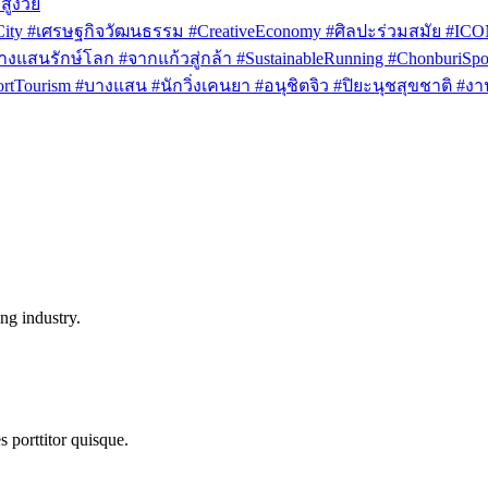
สูงวัย
rCity #เศรษฐกิจวัฒนธรรม #CreativeEconomy #ศิลปะร่วมสมัย #IC
งแสนรักษ์โลก #จากแก้วสู่กล้า #SustainableRunning #ChonburiSpor
Tourism #บางแสน #นักวิ่งเคนยา #อนุชิตจิว #ปิยะนุชสุขชาติ #งาน
ng industry.
s porttitor quisque.