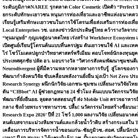
ระดับภูมิภาค
NAREE รุกตลาด Color Cosmetic เปิดตัว “Perfect To
ยกระดับทักษะเยาวชน หนุนการท่องเที่ยวและอาชีพแห่งอนาคต
ว
เรียนรู้เสริมทักษะเยาวชนในการใช้โดรนเพื่อส่งเสริมการท่องเที
Local Enterprises
วช. แถลงข่าวนักประดิษฐ์ไทย คว้ารางวัลจากเว
“ทุนมนุษย์” กุญแจสู่อนาคตไทย เร่งสร้าง Workforce Ecosyste
เปิดศูนย์เรียนรู้โดรนต้นแบบที่นครปฐม ดันเยาวชนใช้ AI และเทคโน
ไร่ โชว์โมเดลปลูกป่าวิทยาศาสตร์พรีเมียม ตอบโจทย์นักลงทุนยุ
ประเทศ
ศุภชัย ปลัด อว. มอบรางวัล “วิศวกรสังคมพัฒนาชุมชนดีเด
Neurodivergent ผู้ที่มีความหลากหลายทางการรับรู้ สู่โลกของ
พัฒนากำลังคนวิจัย ขับเคลื่อนพลังงานยั่งยืน มุ่งเป้า Net Zero ป
Research Synergy ผนึกนักวิจัย-เอกชน-ชุมชน เปลี่ยนงานวิจัยไทย
ดัน “CIBbot” AI ผู้ช่วยกฎหมาย 24 ชั่วโมง ต้นแบบนวัตกรรมวิจัยย
พัฒนาที่ยั่งยืน
อย. ลุยตลาดสดธนบุรี ส่ง Mobile Unit ตรวจอาหาร
กลาง ชิงถ้วยพระราชทานฯ
วช. ปลื้ม! นวัตกรรมไทยสร้างชื่อบนเ
Research Expo 2026’ ปีที่ 21 โชว์ 1,000 ผลงานวิจัย เปลี่ยนอนาค
ลนต์เบสจากมะม่วงหิมพานต์และกล้วยน้ำว้าดิบ สร้างกระแสใน 
เคลื่อนการบริหารจัดการน้ำขอนแก่น–ชัยภูมิ
วช.-สอศ. ปลื้มนักป
เวหา” ปี 69 สนาม 2 ได้แชมป์แล้ว! วช. ปั้นเยาวชนสู่นวัตกรเท