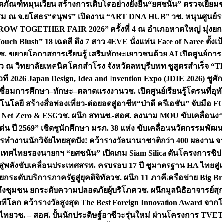
ิตภัณฑ์หมุนเวียน สร้างการเติบโตอย่างยั่งยืน
“ยศชนัน” ตรวจเยี่ย
รรม ณ จ.ยโสธร
“ดนุพร” เปิดงาน “ART DNA HUB” วช. หนุนศูนย์รว
W TOGETHER FAIR 2026” ครั้งที่ 4 ณ อำเภอหาดใหญ่ มุ่งยกระ
uch Blush” 18 เฉดสี ดึง 7 สาว 4EVE นั่งแท่น Face of Naree ตั้ง
ช. ขยายโอกาสการเรียนรู้ เสริมทักษะเยาวชนด้วย AI เปิดศูนย์การเร
่ยว ณ วิทยาลัยเทคนิคโคกสำโรง จังหวัดลพบุรี
บพท.ชูสูตรสำเร็จ “
ที 2026 Japan Design, Idea and Invention Expo (JDIE 2026) ชูศ
m เชื่อมการศึกษา–ทักษะ–ตลาดแรงงาน
วช. เปิดศูนย์เรียนรู้โดรนที่
โลยี สร้างสื่อท่องเที่ยว-ต่อยอดสู่อาชีพ
“ป่าดี ครีเอชัน” จับมือ 
ค Net Zero & ESG
วช. ผนึก สทนช.-สอศ. ลงนาม MOU ขับเคลื่อนงาน
่น ปี 2569” เชิดชูนักศึกษา มรภ. 38 แห่ง ขับเคลื่อนนวัตกรรมพั
การทำงาน
นักวิจัยไทยสุดปัง! คว้ารางวัลนานาชาติกว่า 400 ผลงาน 
ระเทศไทย
รองนายกฯ “ยศชนัน” เปิดเกม Siam Silica ดันโครงการชิปแห
สู่พลังขับเคลื่อนประเทศ
สรพ. ครบรอบ 17 ปี ชูมาตรฐาน HA ไทยสู่เ
กระดับบริการภาครัฐสู่ยุคดิจิทัล
วช. ผนึก 11 ภาคีเครือข่าย Big Br
ถึงชุมชน ยกระดับความปลอดภัยผู้บริโภค
วช. ผนึกมูลนิธิอาจารย์ส
วทีโลก คว้ารางวัลสูงสุด The Best Foreign Innovation Award จา
ตไทย
วช. – สอศ. ปั้นนักประดิษฐ์อาชีวะรุ่นใหม่ ผ่านโครงการ TVET