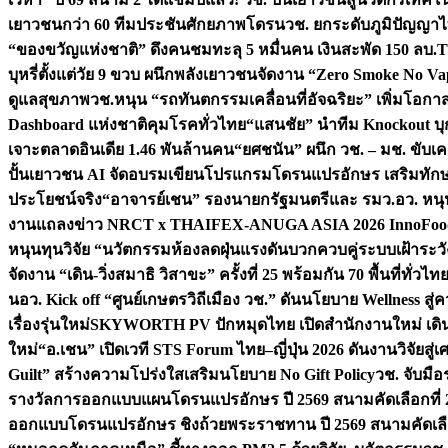
เยาวชนกว่า 60 ทีมประชันศักยภาพโดรน
วช. ยกระดับภูมิปัญญาไ
“ของขวัญแห่งชาติ” ดึงคนชมทะลุ 5 หมื่นคน เงินสะพัด 150 ลบ.
T
บุหรี่ตั้งแต่วัย 9 ขวบ ผนึกพลังเยาวชนจัดงาน “Zero Smoke No V
ดูแลสุขภาพ
วช.หนุน “รถทันตกรรมเคลื่อนที่อัจฉริยะ” เพิ่มโอกาสเ
Dashboard แห่งชาติคุมโรคทั่วไทย
“แสนชัย” นำทีม Knockout บุก 
เจาะตลาดอินเดีย 1.46 พันล้านคน
“ยศชนัน” ผนึก วช. – มช. ขับเ
ปั้นเยาวชน AI จัดอบรมเขียนโปรแกรมโดรนแปรอักษร เสริมทักษะ
ประโยชน์จริง
“อาจารย์เชน” รองนายกรัฐมนตรีและ รมว.อว. หนุ
งานแถลงข่าว NRCT x THAIFEX-ANUGA ASIA 2026 InnoFood,
หนุนทุนวิจัย “นวัตกรรมห้องลดฝุ่นแรงดันบวกควบคู่ระบบเฝ้าระวั
จัดงาน “เดิน-วิ่งสมาธิ วิสาขะ” ครั้งที่ 25 พร้อมกัน 70 พื้นที่ทั่วไทย
น
อว. Kick off “ศูนย์เกษตรวิถีเมือง วช.” ดันนโยบาย Wellness ส
เรื่องรุ่นใหม่
SKYWORTH PV ปักหมุดไทย เปิดสำนักงานใหม่ เดิน
ใหม่
“อ.เชน” เปิดเวที STS Forum ไทย–ญี่ปุ่น 2026 ดันงานวิจัยสู
Guilt” สร้างความโปร่งใสเสริมนโยบาย No Gift Policy
วช. จับมื
รางวัลการออกแบบแผนโดรนแปรอักษร ปี 2569 สนามคัดเลือกที่ 2 
ออกแบบโดรนแปรอักษร ชิงถ้วยพระราชทาน ปี 2569 สนามคัดเลื