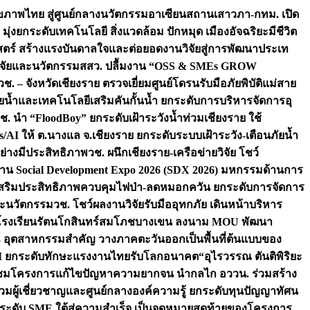
ภาพไทย สู่ศูนย์กลางนวัตกรรมอาเซียน
สถานเสาวภา-กทม. เปิด
 มุ่งยกระดับเทคโนโลยี สิ่งแวดล้อม ปักหมุด เมืองอัจฉริยะมีชีวิต
าสตร์ สร้างแรงบันดาลใจและต่อยอดงานวิจัยสู่การพัฒนาประเท
วิจัยและนวัตกรรม
สสว. ปลื้มงาน “OSS & SMEs GROW
วช. – จังหวัดเชียงราย ตรวจเยี่ยมศูนย์โดรนรับมือภัยพิบัติแม่สาย
ภัยน้ำและเทคโนโลยีเสริมคันกั้นน้ำ ยกระดับการบริหารจัดการอุ
ช. นำ “FloodBoy” ยกระดับเฝ้าระวังน้ำท่วมเชียงราย ใช้
/AI ให้ ต.นางแล จ.เชียงราย ยกระดับระบบเฝ้าระวัง-เตือนภัยน้ำ
ย่างมีประสิทธิภาพ
วช. ผนึกเชียงราย-เครือข่ายวิจัย โชว์
าน Social Development Expo 2026 (SDX 2026) มหกรรมด้านการ
า” เสริมประสิทธิภาพควบคุมไฟป่า-ลดหมอกควัน ยกระดับการจัดการ
และนวัตกรรม
วช. โชว์ผลงานวิจัยรับมืออุทกภัย เดินหน้าบริหาร
ือโรงเรียนรัตนโกสินทร์สมโภชบางเขน ลงนาม MOU พัฒนา
อม 3 อุตสาหกรรมสำคัญ วางภาคตะวันออกเป็นพื้นที่ต้นแบบของ
ผนึก AI ยกระดับทักษะแรงงานไทยรับโลกอนาคต
“อุไรวรรณ ตันติพิริยะ
มชมโครงการแก้ไขปัญหาความยากจน นำกลไก อววน. ร่วมสร้าง
มผู้เชี่ยวชาญและศูนย์กลางองค์ความรู้ ยกระดับทุนปัญญาทัศน
ดับ SME ใต้สู่ความสำเร็จ เป็นจุดหมายสุดท้ายของโครงการ