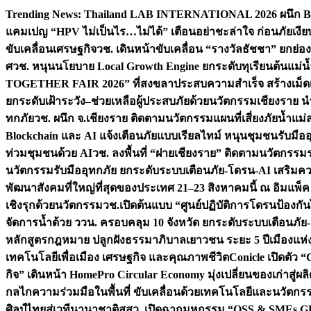
Skip
Trending News:
Thailand LAB INTERNATIONAL 2026 ผนึก Bio
to
แคมเปญ “HPV ไม่เป็นไร…ไม่ได้” เตือนอย่าชะล่าใจ ก่อนภัยเงีย
content
ขับเคลื่อนเศรษฐกิจ
วช. เดินหน้าขับเคลื่อน “รางวัลธัชชา” ยกย
ศ
วช. หนุนนโยบาย Local Growth Engine ยกระดับทุเรียนต้นแม่น้
TOGETHER FAIR 2026” ที่สงขลาประสบความสำเร็จ สร้างเม็ดเงิน
ยกระดับเฝ้าระวัง–ช่วยเหลือผู้ประสบภัยด้วยนวัตกรรม
เชียงราย น
ทกภัย
วช. ผนึก จ.เชียงราย ติดตามนวัตกรรมแผนที่เสี่ยงภัยน้ำแม่
Blockchain และ AI แจ้งเตือนภัยแบบเรียลไทม์ หนุนชุมชนรับมือ
ท่วมชุมชนด้วย AI
วช. ลงพื้นที่ “ฝายเชียงราย” ติดตามนวัตกรรม
นวัตกรรมรับมืออุทกภัย ยกระดับระบบเตือนภัย-โดรน-AI เสริ
พัฒนาสังคมที่ใหญ่ที่สุดของประเทศ 21–23 สิงหาคมนี้ ณ อิมแพ็ค
เชิงรุกด้วยนวัตกรรม
วช.เปิดต้นแบบ “ศูนย์ปฏิบัติการโดรนป้องกั
จัดการน้ำด้วย ววน. ครอบคลุม 10 จังหวัด ยกระดับระบบเตือนภัย-ข้
หลักสูตรกฎหมาย ปลูกฝังธรรมาภิบาลเยาวชน ระยะ 5 ปี
เมืองแห่
เทคโนโลยีเพื่อเมือง เศรษฐกิจ และคุณภาพชีวิต
Conicle เปิดตัว 
กิจ” เดินหน้า HomePro Circular Economy มุ่งเปลี่ยนของเก่าสู่ผล
กลไกความร่วมมือในพื้นที่ ขับเคลื่อนด้วยเทคโนโลยีและนวัตก
ศิลป์ไทยสู่เวทีนานาชาติ
สสว. เปิดฉากมหกรรม “OSS & SMEs GRO