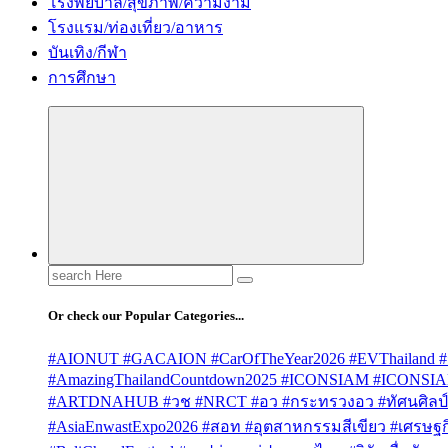
โรงพยบาล/สุขภาพ/ความงาม
โรงแรม/ท่องเที่ยว/อาหาร
บันเทิง/กีฬา
การศึกษา
Search
for:
Or check our Popular Categories...
#AIONUT #GACAION #CarOfTheYear2026 #EVThailand #
#AmazingThailandCountdown2025 #ICONSIAM #ICONSI
#ARTDNAHUB #วช #NRCT #อว #กระทรวงอว #ทัศนศิลป์ #
#AsiaEnwastExpo2026 #สอท #อุตสาหกรรมสีเขียว #เศรษฐกิจ