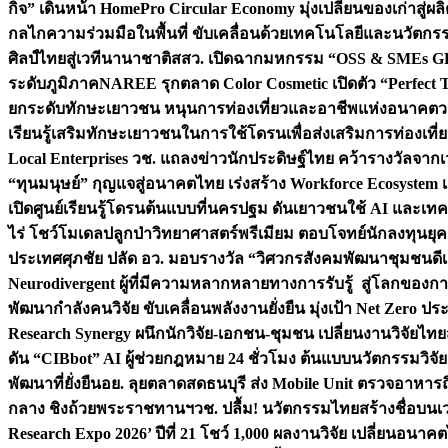
กิจ” เดินหน้า HomePro Circular Economy มุ่งเปลี่ยนของเก่าสู่ผล
กลไกความร่วมมือในพื้นที่ ขับเคลื่อนด้วยเทคโนโลยีและนวัตก
ศิลป์ไทยสู่เวทีนานาชาติ
สสว. เปิดฉากมหกรรม “OSS & SMEs GRO
ระดับภูมิภาค
NAREE รุกตลาด Color Cosmetic เปิดตัว “Perfect To
ยกระดับทักษะเยาวชน หนุนการท่องเที่ยวและอาชีพแห่งอนาคต
ว
เรียนรู้เสริมทักษะเยาวชนในการใช้โดรนเพื่อส่งเสริมการท่องเที
Local Enterprises
วช. แถลงข่าวนักประดิษฐ์ไทย คว้ารางวัลจากเว
“ทุนมนุษย์” กุญแจสู่อนาคตไทย เร่งสร้าง Workforce Ecosyste
เปิดศูนย์เรียนรู้โดรนต้นแบบที่นครปฐม ดันเยาวชนใช้ AI และเทคโน
ไร่ โชว์โมเดลปลูกป่าวิทยาศาสตร์พรีเมียม ตอบโจทย์นักลงทุนยุ
ประเทศ
ศุภชัย ปลัด อว. มอบรางวัล “วิศวกรสังคมพัฒนาชุมชนดีเด
Neurodivergent ผู้ที่มีความหลากหลายทางการรับรู้ สู่โลกของ
พัฒนากำลังคนวิจัย ขับเคลื่อนพลังงานยั่งยืน มุ่งเป้า Net Zero ป
Research Synergy ผนึกนักวิจัย-เอกชน-ชุมชน เปลี่ยนงานวิจัยไทย
ดัน “CIBbot” AI ผู้ช่วยกฎหมาย 24 ชั่วโมง ต้นแบบนวัตกรรมวิจัยย
พัฒนาที่ยั่งยืน
อย. ลุยตลาดสดธนบุรี ส่ง Mobile Unit ตรวจอาหาร
กลาง ชิงถ้วยพระราชทานฯ
วช. ปลื้ม! นวัตกรรมไทยสร้างชื่อบนเ
Research Expo 2026’ ปีที่ 21 โชว์ 1,000 ผลงานวิจัย เปลี่ยนอนาค