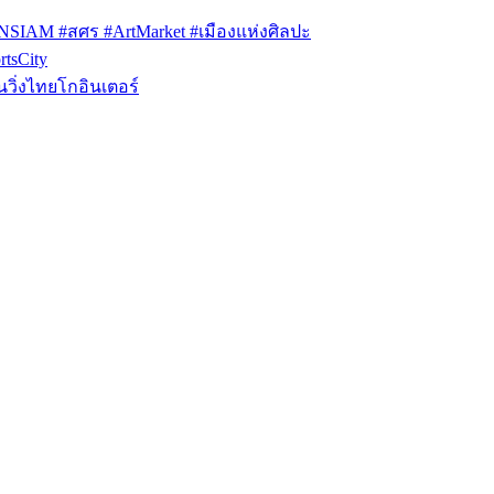
ONSIAM #สศร #ArtMarket #เมืองแห่งศิลปะ
tsCity
วิ่งไทยโกอินเตอร์