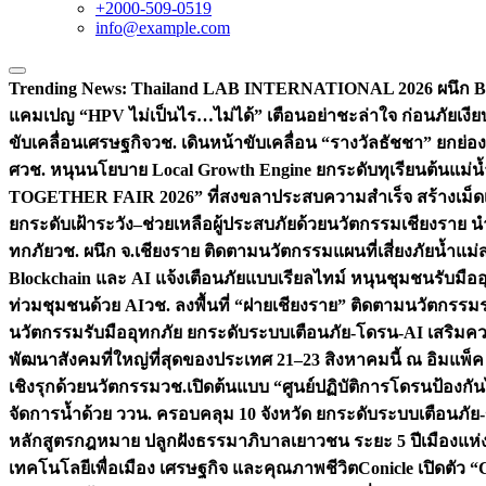
+2000-509-0519
info@example.com
Trending News:
Thailand LAB INTERNATIONAL 2026 ผนึก Bio
แคมเปญ “HPV ไม่เป็นไร…ไม่ได้” เตือนอย่าชะล่าใจ ก่อนภัยเงีย
ขับเคลื่อนเศรษฐกิจ
วช. เดินหน้าขับเคลื่อน “รางวัลธัชชา” ยกย
ศ
วช. หนุนนโยบาย Local Growth Engine ยกระดับทุเรียนต้นแม่น้
TOGETHER FAIR 2026” ที่สงขลาประสบความสำเร็จ สร้างเม็ดเงิน
ยกระดับเฝ้าระวัง–ช่วยเหลือผู้ประสบภัยด้วยนวัตกรรม
เชียงราย น
ทกภัย
วช. ผนึก จ.เชียงราย ติดตามนวัตกรรมแผนที่เสี่ยงภัยน้ำแม่
Blockchain และ AI แจ้งเตือนภัยแบบเรียลไทม์ หนุนชุมชนรับมือ
ท่วมชุมชนด้วย AI
วช. ลงพื้นที่ “ฝายเชียงราย” ติดตามนวัตกรรม
นวัตกรรมรับมืออุทกภัย ยกระดับระบบเตือนภัย-โดรน-AI เสริ
พัฒนาสังคมที่ใหญ่ที่สุดของประเทศ 21–23 สิงหาคมนี้ ณ อิมแพ็ค
เชิงรุกด้วยนวัตกรรม
วช.เปิดต้นแบบ “ศูนย์ปฏิบัติการโดรนป้องกั
จัดการน้ำด้วย ววน. ครอบคลุม 10 จังหวัด ยกระดับระบบเตือนภัย-ข้
หลักสูตรกฎหมาย ปลูกฝังธรรมาภิบาลเยาวชน ระยะ 5 ปี
เมืองแห่
เทคโนโลยีเพื่อเมือง เศรษฐกิจ และคุณภาพชีวิต
Conicle เปิดตัว 