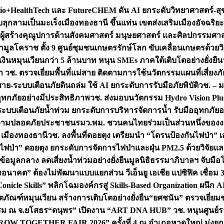
+HealthTech และ FutureCHEM ดัน AI ยกระดับวิทยาศาสตร์-สุข
บลุกลามเป็นมะเร็ง
เมืองทองธานี ขึ้นแท่น เขตส่งเสริมเมืองอัจฉริยะ
่องผู้สร้างคุณูปการด้านสังคมศาสตร์ มนุษยศาสตร์ และศิลปกรรมศ
ำมูลโคราช ตั้ง 9 ศูนย์ชุมชนเกษตรรักษ์โลก ขับเคลื่อนเกษตรด้วย
หมุนเวียนกว่า 5 ล้านบาท หนุน SMEs ภาคใต้เติบโตอย่างยั่งยืน
ำ วช. ตรวจเยี่ยมพื้นที่แม่สาย ติดตามการใช้นวัตกรรมแผนที่เสี่ยง
สาย-ระบบเตือนภัยดินถล่ม ใช้ AI ยกระดับการรับมือภัยพิบัติ
วช. – ม
อุทกภัยอย่างมีประสิทธิภาพ
วช. ส่งมอบนวัตกรรม Hydro Vision Plus
ระบบเตือนภัยน้ำท่วม ยกระดับการบริหารจัดการน้ำ รับมืออุทกภัยอ
มความปลอดภัยประชาชน
รมว.พม. ชวนคนไทยร่วมเป็นส่วนหนึ่งของง
 เมืองทองธานี
วช. ลงพื้นที่ดอยตุง เตรียมนำ “โดรนป้องกันไฟป่
นไฟป่า” ดอยตุง ยกระดับการจัดการไฟป่าและฝุ่น PM2.5 ด้วยวิจัย
อมูลกลาง ลดเสี่ยงน้ำท่วมอย่างยั่งยืน
มูลนิธิธรรมาภิบาลฯ จับม
งอนาคต” ต้องไม่พัฒนาแบบแยกส่วน วีเอ็นยู เอเชีย แปซิฟิค เชื่
“Conicle Skills” พลิกโฉมองค์กรสู่ Skills-Based Organization 
ิตภัณฑ์หมุนเวียน สร้างการเติบโตอย่างยั่งยืน
“ยศชนัน” ตรวจเยี่ย
รรม ณ จ.ยโสธร
“ดนุพร” เปิดงาน “ART DNA HUB” วช. หนุนศูนย์รว
W TOGETHER FAIR 2026” ครั้งที่ 4 ณ อำเภอหาดใหญ่ มุ่งยกระ