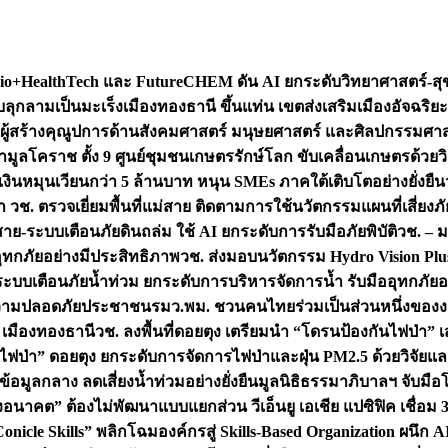
+HealthTech และ FutureCHEM ดัน AI ยกระดับวิทยาศาสตร์-สุข
บลุกลามเป็นมะเร็ง
เมืองทองธานี ขึ้นแท่น เขตส่งเสริมเมืองอัจฉริยะ
่องผู้สร้างคุณูปการด้านสังคมศาสตร์ มนุษยศาสตร์ และศิลปกรรมศ
ำมูลโคราช ตั้ง 9 ศูนย์ชุมชนเกษตรรักษ์โลก ขับเคลื่อนเกษตรด้วย
หมุนเวียนกว่า 5 ล้านบาท หนุน SMEs ภาคใต้เติบโตอย่างยั่งยืน
ำ วช. ตรวจเยี่ยมพื้นที่แม่สาย ติดตามการใช้นวัตกรรมแผนที่เสี่ยง
สาย-ระบบเตือนภัยดินถล่ม ใช้ AI ยกระดับการรับมือภัยพิบัติ
วช. – ม
อุทกภัยอย่างมีประสิทธิภาพ
วช. ส่งมอบนวัตกรรม Hydro Vision Plus
ระบบเตือนภัยน้ำท่วม ยกระดับการบริหารจัดการน้ำ รับมืออุทกภัยอ
มความปลอดภัยประชาชน
รมว.พม. ชวนคนไทยร่วมเป็นส่วนหนึ่งของง
 เมืองทองธานี
วช. ลงพื้นที่ดอยตุง เตรียมนำ “โดรนป้องกันไฟป่
นไฟป่า” ดอยตุง ยกระดับการจัดการไฟป่าและฝุ่น PM2.5 ด้วยวิจัย
อมูลกลาง ลดเสี่ยงน้ำท่วมอย่างยั่งยืน
มูลนิธิธรรมาภิบาลฯ จับม
งอนาคต” ต้องไม่พัฒนาแบบแยกส่วน วีเอ็นยู เอเชีย แปซิฟิค เชื่
“Conicle Skills” พลิกโฉมองค์กรสู่ Skills-Based Organization 