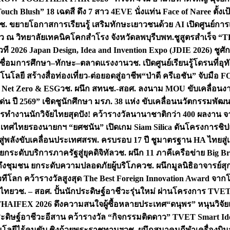
uch Blush” 18 เฉดสี ดึง 7 สาว 4EVE นั่งแท่น Face of Naree ตั้ง
ช. ขยายโอกาสการเรียนรู้ เสริมทักษะเยาวชนด้วย AI เปิดศูนย์การเร
่ยว ณ วิทยาลัยเทคนิคโคกสำโรง จังหวัดลพบุรี
บพท.ชูสูตรสำเร็จ “
ที 2026 Japan Design, Idea and Invention Expo (JDIE 2026) ชูศ
m เชื่อมการศึกษา–ทักษะ–ตลาดแรงงาน
วช. เปิดศูนย์เรียนรู้โดรนที่
โลยี สร้างสื่อท่องเที่ยว-ต่อยอดสู่อาชีพ
“ป่าดี ครีเอชัน” จับมือ 
ค Net Zero & ESG
วช. ผนึก สทนช.-สอศ. ลงนาม MOU ขับเคลื่อนงาน
่น ปี 2569” เชิดชูนักศึกษา มรภ. 38 แห่ง ขับเคลื่อนนวัตกรรมพั
การทำงาน
นักวิจัยไทยสุดปัง! คว้ารางวัลนานาชาติกว่า 400 ผลงาน 
ระเทศไทย
รองนายกฯ “ยศชนัน” เปิดเกม Siam Silica ดันโครงการชิปแห
สู่พลังขับเคลื่อนประเทศ
สรพ. ครบรอบ 17 ปี ชูมาตรฐาน HA ไทยสู่เ
กระดับบริการภาครัฐสู่ยุคดิจิทัล
วช. ผนึก 11 ภาคีเครือข่าย Big Br
ถึงชุมชน ยกระดับความปลอดภัยผู้บริโภค
วช. ผนึกมูลนิธิอาจารย์ส
วทีโลก คว้ารางวัลสูงสุด The Best Foreign Innovation Award จา
ตไทย
วช. – สอศ. ปั้นนักประดิษฐ์อาชีวะรุ่นใหม่ ผ่านโครงการ TVET
THAIFEX 2026 ดึงความสนใจผู้ซื้อหลายประเทศ
“ดนุพร” หนุนวิจัย
ระดิษฐ์อาชีวะอีสาน คว้ารางวัล “กิจกรรมติดดาว” TVET Smart Ide
คโนโลยีไร้คนขับ ชิงถ้วยพระราชทานฯ
วช. ผนึกสมาคมกีฬาเครื่องบิน